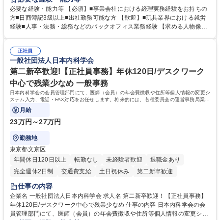
め、管理部門責任者のもとで幅広い実務経験を 積みながら、バックオフィ
必要な経験・能力等 【必須】■事業会社における経理実務経験をお持ちの
ス全般の知識・経験を身につけられるポジションです。 【業務詳細】 ■会
方■日商簿記3級以上■出社勤務可能な方 【歓迎】■玩具業界における就労
計ソフト（弥生会計）への仕訳入力■請求書の処理、経費精算 ■売掛金・
経験■人事・法務・総務などのバックオフィス業務経験 【求める人物像】
買掛金管理■入出金管理および支払業務 ※まずは経理業務を中心にお任せ
・状況に応じて柔軟に対応できる方 ・好奇心旺盛で、自身の業務領域を広
し、ご経験や習熟度に応じて人事・総務・法務などバックオフィス業務全
げていきたい方 ・既存のやり方にとらわれず、自ら考えて行動できる方
般へ携わっていただく予定です。 募集職種 【経理】人気カプセルトイメ
正社員
・周囲の状況を見ながら、先回りして業務に取り組める方 ・少人数組織な
一般社団法人日本内科学会
ーカー/経理からバックオフィス全般に挑戦◎
らではの変化を前向きに楽しめる方 学歴・資格 学歴：大学院 大学 高専 短
大 専修学校 高校 語学力： 資格：日商簿記検定3級 日商簿記検定2級
第二新卒歓迎!【正社員事務】年休120日/デスクワーク
中心で残業少なめ 一般事務
日本内科学会の会員管理部門にて、医師（会員）の年会費徴収や住所等個人情報の変更シ
ステム入力、電話・FAX対応をお任せします。将来的には、各種委員会の運営事務局業務
などにも幅広く携わっていただきます。
月給
23万円～27万円
勤務地
東京都文京区
年間休日120日以上
転勤なし
未経験者歓迎
退職金あり
完全週休2日制
交通費支給
土日祝休み
第二新卒歓迎
仕事の内容
企業名 一般社団法人日本内科学会 求人名 第二新卒歓迎！【正社員事務】
年休120日/デスクワーク中心で残業少なめ 仕事の内容 日本内科学会の会
員管理部門にて、医師（会員）の年会費徴収や住所等個人情報の変更シス