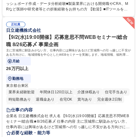
グ：疾患再発率の調査や薬剤効果の可視化等の目的に合わせ、プラットフ
ッシュボード作成・データ分析経験■製薬業界における開発職やCRA、M
ォーム上で可能な解析手法を提案 ■オンボーディング：ツールの操作説明
Rなど医師や研究者等との折衝経験をお持ちの方 【歓迎】■ITツールを用
に加え医療統計やデータ抽出の基礎レクチャー■開発へのフィードバッ
いた顧客サポート経験 【働き方】リモートメインのため、どこからでも参
ク：ユーザー要望を開発部門へ繋ぎ、プロダクトの利便性向上へ貢献。医
画可能です。オンラインツール（ZoomやTeams等）を用いた柔軟なサポ
療現場のDX化を推進するやりがいがあります。【業務内容の変更範囲】
正社員
ート体制を構築しています。 【採用背景】導入先が急増しており、専任の
日立建機株式会社
当社の指定する業務 募集職種 【カスタマーサクセス】リモートメイン/医
カスタマーサクセス組織を強化するための増員採用です。営業担当からの
療データ解析システム/完全週休2日
丁寧なOJTがあり、医療データ解析の専門知識をキャッチアップできる環
【9/2(水)19:00開催】応募意思不問WEBセミナー/総合
境です。社会貢献性の高い分野で専門性を磨きたい方を歓迎します。 学
職 8/26応募〆 事業企画
歴・資格 学歴：大学院 大学 高専 短大 専修学校 高校 語学力： 資格：
主に茨城県に馴染みがない方、仕事内容には興味があるけど茨城県への引っ越しに不安が
ある方向けに、地域情報を中心としたWEBセミナーを実施します。地域情報、福利厚生
情報等をお伝えします。
月給
26万円以上
勤務地
東京都台東区
業界未経験歓迎
年間休日120日以上
介護休暇あり
住宅手当あり
時短勤務あり
退職金あり
在宅OK
賞与あり
完全週休2日制
交通費支給
駅近5分以内
土日祝休み
食事補助あり
仕事の内容
企業名 日立建機株式会社 求人名 【9/2(水)19:00開催】応募意思不問WEB
セミナー/総合職★8/26応募〆 仕事の内容 主に茨城県に馴染みがない方、
仕事内容には興味があるけど茨城県への引っ越しに不安がある方向けに、
地域情報を中心としたWEBセミナーを実施します。地域情報、福利厚生情
必要な経験・能力等