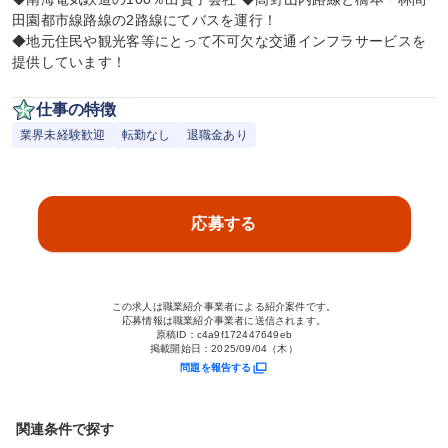
田園都市線路線の2路線にてバスを運行！

◆地元住民や観光客等にとって不可欠な交通インフラサービスを
提供しています！
仕事の特徴
業界未経験歓迎
転勤なし
退職金あり
応募する
この求人は職業紹介事業者による紹介案件です。
応募情報は職業紹介事業者に送信されます。
原稿ID：
c4a9f172447649eb
掲載開始日：
2025/09/04（木）
問題を報告する
関連条件で探す