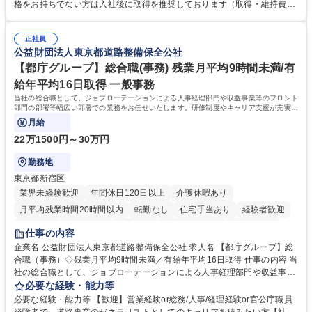
求・支払データ登録、取引先マスター申請対応）・予算作成及び予実管
格をお持ちでない方は入社後に取得を推奨しております（取得・維持費用
理・各種稟議書、報告書作成業務・各種台帳管理、交際費・会議費支払報
の一部補助あり） 【求める人物像】 ・向学心豊かで、主体的に行動でき
告書作成及び月次管理・部内総務庶務全般 など※※配属先によっては上記
る方。 ・社内外の多様な関係者と協調して業務を進められるコミュニケー
の他に担当頂く業務が発生する場合があります。 募集職種 【営業事務】
正社員
ション力がある方。 ・チャレンジを厭わず、粘り強く業務に取り組める
公益財団法人東京都道路整備保全公社
業務職/三井物産グループ/平均残業時間10H/完全週休2日
方。多様な関係者と謙虚に信頼関係を構築でき、期限を意識したスケジュ
ール管理が出来る方。※将来的に他部署（営業部門、コーポレート部門）
【都庁グループ】総合職(事務) 残業月平均9時間未満/有
へのジョブローテーションの可能性があります。 学歴・資格 学歴：大学
給年平均16日取得 一般事務
院 大学 語学力： 資格：宅地建物取引士
当社の総合職として、ジョブローテーションによる人事経理部門や収益事業等のフロント
部門の部署等幅広い部署での業務をお任せいたします。研修制度やキャリア支援が充実し
ております！ ※下記業務詳細
月給
22万1500円～30万円
勤務地
東京都新宿区
業界未経験歓迎
年間休日120日以上
介護休暇あり
月平均残業時間20時間以内
転勤なし
住宅手当あり
経験者歓迎
研修あり
退職金あり
賞与あり
完全週休2日制
交通費支給
仕事の内容
駅近5分以内
資格取得手当あり
食事補助あり
企業名 公益財団法人東京都道路整備保全公社 求人名 【都庁グループ】総
合職（事務）◇残業月平均9時間未満／有給年平均16日取得 仕事の内容 当
社の総合職として、ジョブローテーションによる人事経理部門や収益事業
等のフロント部門の部署等幅広い部署での業務をお任せいたします。研修
必要な経験・能力等
制度やキャリア支援が充実しております！ ※下記業務詳細 【業務詳細】■
必要な経験・能力等 【歓迎】営業経験or総務/人事/経理経験or官公庁職員
管理部門：広報、人事、経理など当公社の運営に係る管理業務 ■収益部