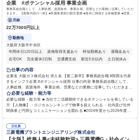
企業 #ポテンシャル採用 事業企画
事務系総合職として、人事総務、資源海外、事業企画、営業などの業務に従事していただ
きます。 【業務内容の一例】■所属事業部の勤労業務 ■海外に関係する各種業務 ■営業部
門の企画スタッフ、ルート営業
月給
22万7000円以上
勤務地
大阪府大阪市中央区
年間休日120日以上
資格取得支援あり
時短勤務あり
退職金あり
在宅OK
完全週休2日制
交通費支給
駅近5分以内
土日祝休み
服装自由
第二新卒歓迎
寮・社宅あり
食事補助あり
仕事の内容
企業名 大阪ガス株式会社 求人名 【第二新卒】事務系総合職 #関西を代表
するインフラ企業 #ポテンシャル採用 仕事の内容 事務系総合職として、
人事総務、資源海外、事業企画、営業などの業務に従事していただきま
す。 【業務内容の一例】■所属事業部の勤労業務 ■海外に関係する各種業
必要な経験・能力等
務 ■営業部門の企画スタッフ、ルート営業 【キャリアパス】入社後の配属
必要な経験・能力等 ★当社でご活躍期待できるポテンシャルを有している
ポジションで一定期間ご活躍頂いた後、本人の適性及び将来のキャリアを
方 【人物像】・ロジカルシンキングで物事を捉えられる ・社内及び社外
鑑みてジョブローテーションを行います。 【育成】OJTでの現場育成や研
関係者と円滑なコミュニケーションを図れる ■2024年度から2026年度ま
修カリキュラムを通じて、Daigasグループの業務で必要となる知識につい
での3ヵ年を対象とする「Daigasグループ中期経営計画2026」を策定しま
て学んでいただきます。 募集職種 【第二新卒】事務系総合職 #関西を代
した。https://www.osakagas.co.jp/company/press/pr2024/1777576_564
表するインフラ企業 #ポテンシャル採用
正社員
72.html ■エネルギーセキュリティの不安定化や気候変動による自然災害の
三菱電機プラントエンジニアリング株式会社
甚大化など、これまで以上に社会課題解決の重要性が高まっています。
「未来の日常」の創造に向けて持続可能な社会の実現に貢献してまいりま
【大阪】総務人事<未経験歓迎> 三菱電機G・社会イン