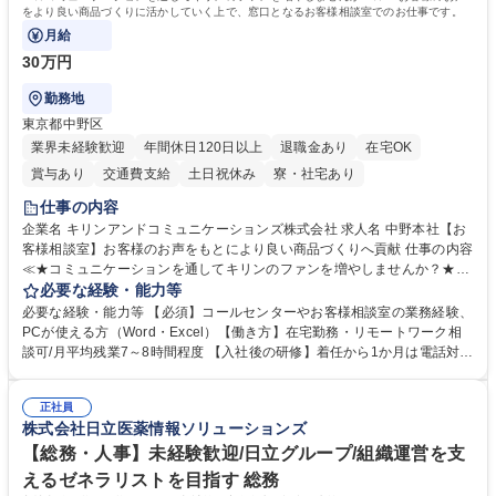
をより良い商品づくりに活かしていく上で、窓口となるお客様相談室でのお仕事です。
月給
30万円
勤務地
東京都中野区
業界未経験歓迎
年間休日120日以上
退職金あり
在宅OK
賞与あり
交通費支給
土日祝休み
寮・社宅あり
仕事の内容
企業名 キリンアンドコミュニケーションズ株式会社 求人名 中野本社【お
客様相談室】お客様のお声をもとにより良い商品づくりへ貢献 仕事の内容
≪★コミュニケーションを通してキリンのファンを増やしませんか？★≫
お客様のお声をより良い商品づくりに活かしていく上で、窓口となるお客
必要な経験・能力等
様相談室でのお仕事です。 日々お客様からいただくキリングループへのご
必要な経験・能力等 【必須】コールセンターやお客様相談室の業務経験、
意見を、企業活動に活かしています。お客様からの声に迅速かつ誠意をも
PCが使える方（Word・Excel）【働き方】在宅勤務・リモートワーク相
って対応、情報提供するとともにグループ内活動に反映しています。 【具
談可/月平均残業7～8時間程度 【入社後の研修】着任から1か月は電話対応
体的には】電話応対、メール、お手紙対応、ご指摘品調査報告書作成、有
のOJTを中心に実施し、電話対応に慣れた段階でメール・手紙のOJTを実
人チャットボット対応など。 【1日の対応件数】■電話：月間一人当たり
施する予定です。独り立ち以降もしっかりフォローする体制を整えていま
平均100件前後■メール・手紙：同上40件前後 募集職種 中野本社【お客様
正社員
すのでご安心ください。 【当社について】キリングループの広報機能を担
株式会社日立医薬情報ソリューションズ
相談室】お客様のお声をもとにより良い商品づくりへ貢献
う会社として、お客様との出会いを大切にし、磨き上げたホスピタリティ
を込めてコミュニケーションをとりながら広報関連業務を行っておりま
【総務・人事】未経験歓迎/日立グループ/組織運営を支
す。 学歴・資格 学歴：大学院 大学 高専 短大 専修学校 高校 語学力： 資
えるゼネラリストを目指す 総務
格：