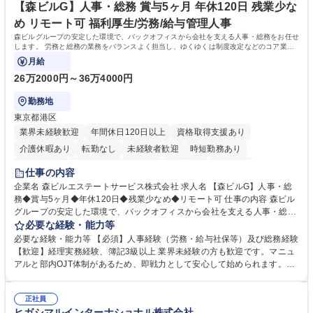
【森ビルG】人事・総務 賞与5ヶ月 年休120日 残業少な
め リモート可 福利厚生/労務/給与管理人事
森ビルグループの安定した環境で、バックオフィスから会社を支える人事・総務をお任せ
します。 労務と総務の業務をバランスよく担当し、ゆくゆくは制度改定などのコア業務
にも挑戦できる、やりがいある環境です。
月給
26万2000円～36万4000円
勤務地
東京都港区
業界未経験歓迎
年間休日120日以上
資格取得支援あり
介護休暇あり
転勤なし
未経験者歓迎
時短勤務あり
経験者歓迎
退職金あり
在宅OK
賞与あり
育休あり
仕事の内容
完全週休2日制
交通費支給
長期歓迎
駅近5分以内
土日祝休み
企業名 森ビルエステートサービス株式会社 求人名 【森ビルG】人事・総
務◆賞与5ヶ月◆年休120日◆残業少なめ◆リモート可 仕事の内容 森ビル
グループの安定した環境で、バックオフィスから会社を支える人事・総務
をお任せします。 労務と総務の業務をバランスよく担当し、ゆくゆくは制
必要な経験・能力等
度改定などのコア業務にも挑戦できる、やりがいある環境です。 ■勤怠管
必要な経験・能力等 【必須】人事経験（労務・給与社保等）及び総務経験
理、給与計算、社会保険手続き、年末調整等の労務管理全般 ■入退社手続
【歓迎】経理実務経験、簿記3級以上 業界未経験の方も歓迎です。マニュ
き、社内規定の改定や人事制度改定などのコア業務 ■社内イベントの企画
アルと部内OJT体制があるため、即戦力として安心して始められます。
運営やその他総務業務全般 ※労務と総務を1：1の割合でお任せ。 入社後
【魅力・やりがい】森ビルGの安定基盤で労務から総務まで幅広く携われ
は部内のOJTを中心に、あなたの経験に合わせて不足している部分はいつ
ます。定型業務に留まらず、社内規定や人事制度の改定など会社のコア業
でも質問・相談できる環境が整っているため、安心して成長できます。 募
正社員
務に挑戦できるため、自身の成長と組織への貢献度をダイレクトに実感で
ヒガシマルインターナショナル株式会社
集職種 【森ビルG】人事・総務◆賞与5ヶ月◆年休120日◆残業少なめ◆