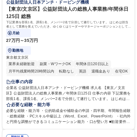
公益財団法人日本アンチ・ドーピング機構
す。 募集職種 東京都中央区【営業事務・貿易事務】食品商社/残業少なめ/
ズに沿った冷凍水産物等の生産・輸入・販売を一貫して手掛けています。
リモート等相談可
自社工場と海外拠点の強固な連携によるワンストップサービスが最大の強
【東京/文京区】公益財団法人の総務人事業務/年間休日
みです。 学歴・資格 学歴：大学院 大学 語学力：英語 資格：
125日 総務
下記業務を部長1名、課長1名、メンバー2名で分担して遂行しています。 はじめは担当
者として業務を覚えていただき、ゆくゆくはリーダーやマネージャーポジションとして活
躍いただくことを期待しています。
月給
27万円～35万円
勤務地
東京都文京区
業界未経験歓迎
副業・WワークOK
年間休日120日以上
月平均残業時間20時間以内
転勤なし
英語
退職金あり
在宅OK
賞与あり
育休あり
完全週休2日制
交通費支給
土日祝休み
仕事の内容
食事補助あり
企業名 公益財団法人日本アンチ・ドーピング機構 求人名 【東京／文京
区】公益財団法人の総務人事業務／年間休日125日 仕事の内容 下記業務を
部長1名、課長1名、メンバー2名で分担して遂行しています。 はじめは担
当者として業務を覚えていただき、ゆくゆくはリーダーやマネージャーポ
必要な経験・能力等
ジションとして活躍いただくことを期待しています。 【総務・人事グルー
必要な経験・能力等 ・公的助成金や補助金の申請・四半期、年間報告経験
プの業務内容】 ・人事制度関連 ・採用活動 ・教育研修の企画、実行 ・勤
・総務経験 ・PCスキル中級以上（Word、Excel、PowerPoint） ・社内外
怠管理 ・官公庁への各種提出 ・法定の会議運営（評議員会、理事会） ・
と円滑な調整ができるコミュニケーション能力 ・口が堅い方 ■歓迎要件
コンプライアンス ・内部規程やルールの管理、整備、文書管理 ・契約関
・採用業務経験 ・英語に抵抗がない方 ・営業経験 学歴・資格 学歴：大学
連 ・衛生管理 ・防災関連・公的助成金の管理・オフィス、ファシリティ
院 大学 高専 短大 専修学校 高校 語学力： 資格：
契約社員