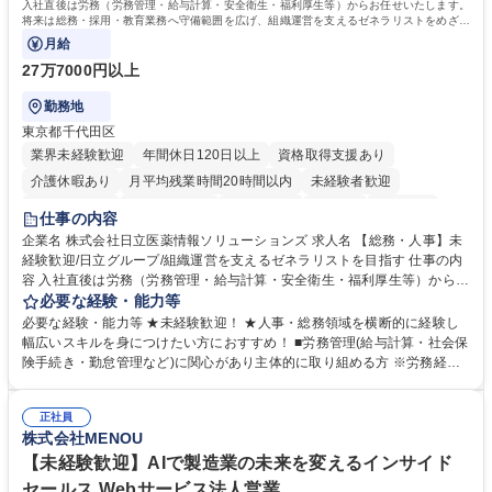
入社直後は労務（労務管理・給与計算・安全衛生・福利厚生等）からお任せいたします。
将来は総務・採用・教育業務へ守備範囲を広げ、組織運営を支えるゼネラリストをめざせ
ます。
月給
27万7000円以上
勤務地
東京都千代田区
業界未経験歓迎
年間休日120日以上
資格取得支援あり
介護休暇あり
月平均残業時間20時間以内
未経験者歓迎
住宅手当あり
時短勤務あり
退職金あり
在宅OK
賞与あり
仕事の内容
育休あり
完全週休2日制
交通費支給
土日祝休み
寮・社宅あり
企業名 株式会社日立医薬情報ソリューションズ 求人名 【総務・人事】未
経験歓迎/日立グループ/組織運営を支えるゼネラリストを目指す 仕事の内
容 入社直後は労務（労務管理・給与計算・安全衛生・福利厚生等）からお
任せいたします。将来は総務・採用・教育業務へ守備範囲を広げ、組織運
必要な経験・能力等
営を支えるゼネラリストをめざせます。 ・初期業務：労働時間管理、給与
必要な経験・能力等 ★未経験歓迎！ ★人事・総務領域を横断的に経験し
計算、社会保険対応、福利厚生管理、安全衛生、健康経営推進等をお任せ
幅広いスキルを身につけたい方におすすめ！ ■労務管理(給与計算・社会保
します。ご経験に応じて、休職者管理など、幅広く経験を積んでいただき
険手続き・勤怠管理など)に関心があり主体的に取り組める方 ※労務経験
ます。 ・将来的な広がり：総務・採用・教育・税務対応・経営企画等。
者は早期にご活躍いただけます。 ■チームで仕事を推進できる方■将来は
★メンバーがマンツーマンで丁寧に教えるため、ご経験が浅くても安心！
マネジメント職として活躍したい 【尚可】■人事、労務、採用、教育業務
幅広く経験を積みたい意欲がある方に最適な環境です。 募集職種 【総
正社員
のご経験 ■労務管理（給与計算・社会保険手続き・勤怠管理など）の経験
株式会社MENOU
務・人事】未経験歓迎/日立グループ/組織運営を支えるゼネラリストを目
■衛生管理者の資格をお持ちの方 学歴・資格 学歴：大学院 大学 高専 短大
指す
専修学校 高校 語学力： 資格：
【未経験歓迎】AIで製造業の未来を変えるインサイド
セールス Webサービス法人営業