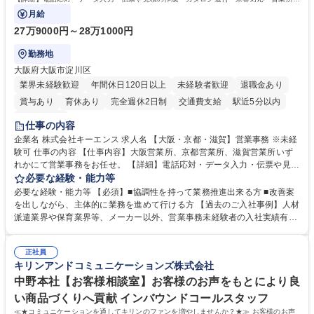
で発生する事務業務や業務改善をお任せ。
月給
27万9000円～28万1000円
勤務地
大阪府大阪市淀川区
業界未経験歓迎
年間休日120日以上
未経験者歓迎
退職金あり
賞与あり
育休あり
完全週休2日制
交通費支給
駅近5分以内
土日祝休み
仕事の内容
企業名 株式会社キーエンス 求人名 【大阪・京都・滋賀】営業事務 ※未経
験可 仕事の内容 【仕事内容】大阪営業所、京都営業所、滋賀営業所いず
れかにて営業事務をお任せ。 【詳細】電話応対・データ入力・伝票や見積
の作成・カタログ送付・来客対応・営業所内で発生する事務業務や業務改
必要な経験・能力等
善をお任せ。 【教育制度】ご入社後、育成担当とペアになりながらOJTに
必要な経験・能力等 【必須】■協調性を持って業務推進出来る方 ■改善案
て業務を覚えていただくことが可能です。業務システムがきちんと構築さ
を出しながら、主体的に業務を進めて行ける方 【過去のご入社事例】人材
れているため、スムーズに仕事に慣れることができる環境です。また、
派遣業界や保育業界等、メーカー以外、営業事務未経験者の入社実績有
「チームで成果を出す文化」があり、良いやり方を積極的に共有しながら
【当社の事務職について】単なる事務ではなく主体性を発揮したサポート
常に改善を目指す風土のため、安心して業務に取り組んでいただけます。
により、キーエンスの付加価値向上に貢献します。ベースの定型業務に加
募集職種 【大阪・京都・滋賀】営業事務 ※未経験可
正社員
えて、お客様や社員の状況に合わせ、能動的なサポート、改善の動きも期
キリンアンドコミュニケーションズ株式会社
待され。組織を支えるスペシャリストとして、チームに貢献し、結果的に
社員から頼られる存在になることができます。平均19:30の退勤以降の業
中野本社【お客様相談室】お客様のお声をもとにより良
務の持ち帰りも禁止されており、メリハリのある働き方となります。 学
い商品づくりへ貢献 インバウンドコールスタッフ
歴・資格 学歴：大学院 大学 高専 短大 語学力： 資格：
≪★コミュニケーションを通してキリンのファンを増やしませんか？★≫ お客様のお声