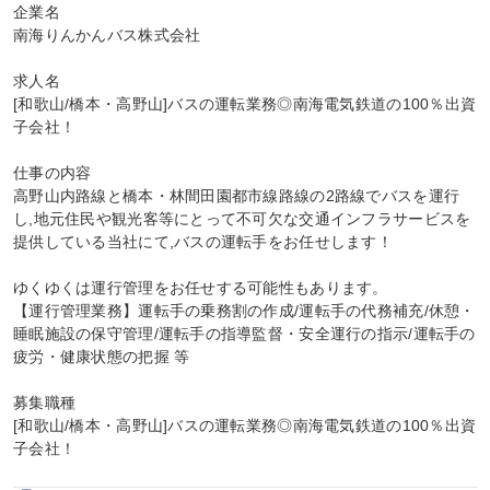
企業名

南海りんかんバス株式会社

求人名

[和歌山/橋本・高野山]バスの運転業務◎南海電気鉄道の100％出資
子会社！

仕事の内容

高野山内路線と橋本・林間田園都市線路線の2路線でバスを運行
し,地元住民や観光客等にとって不可欠な交通インフラサービスを
提供している当社にて,バスの運転手をお任せします！

ゆくゆくは運行管理をお任せする可能性もあります。

【運行管理業務】運転手の乗務割の作成/運転手の代務補充/休憩・
睡眠施設の保守管理/運転手の指導監督・安全運行の指示/運転手の
疲労・健康状態の把握 等

募集職種

[和歌山/橋本・高野山]バスの運転業務◎南海電気鉄道の100％出資
子会社！