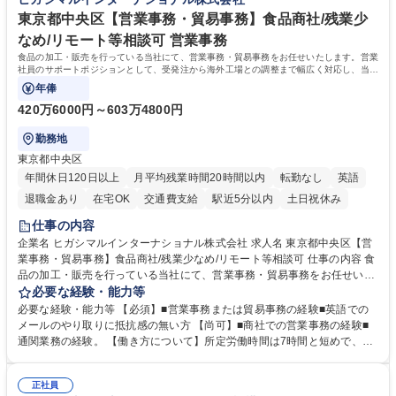
きます。 残業少なめ、週1日リモート可など、ワークライフバランスを保
リモート可
ち長期活躍できる環境です。 「これまでの幅広い経験を活かし、長期的な
東京都中央区【営業事務・貿易事務】食品商社/残業少
キャリアを築きたい」という前向きな意欲と挑戦を全力で応援します。 学
なめ/リモート等相談可 営業事務
歴・資格 学歴：大学院 大学 高専 短大 専修学校 高校 語学力： 資格：日商
食品の加工・販売を行っている当社にて、営業事務・貿易事務をお任せいたします。営業
簿記検定1級 日商簿記検定2級 日商簿記検定3級
社員のサポートポジションとして、受発注から海外工場との調整まで幅広く対応し、当社
事業の根幹を支えていただきます。
年俸
420万6000円～603万4800円
勤務地
東京都中央区
年間休日120日以上
月平均残業時間20時間以内
転勤なし
英語
退職金あり
在宅OK
交通費支給
駅近5分以内
土日祝休み
仕事の内容
企業名 ヒガシマルインターナショナル株式会社 求人名 東京都中央区【営
業事務・貿易事務】食品商社/残業少なめ/リモート等相談可 仕事の内容 食
品の加工・販売を行っている当社にて、営業事務・貿易事務をお任せいた
します。営業社員のサポートポジションとして、受発注から海外工場との
必要な経験・能力等
調整まで幅広く対応し、当社事業の根幹を支えていただきます。 ■受発注
必要な経験・能力等 【必須】■営業事務または貿易事務の経験■英語での
業務、請求書発行 ■海外工場とのスケジュール調整 ■在庫管理 ■輸入書類
メールのやり取りに抵抗感の無い方 【尚可】■商社での営業事務の経験■
の確認・作成 ■配送手配 ■通関業者を通して行う輸出入業全般 ■倉庫との
通関業務の経験。 【働き方について】所定労働時間は7時間と短めで、残
倉入れ調整等 ※ゼネラリストとしてのキャリアアップを目指すことが可能
業も月平均20時間以下です。時差出勤制度や週1日のリモート勤務も相談
です。単に商品を販売するだけでなく原料の仕入れから販売までをトータ
可能で、ワークライフバランスを保ち長期就業しやすい環境です。 【当社
ルプロデュースしているため、商品に関わる全ての業務をサポート頂きま
正社員
の強み】1991年の設立以来、外食産業を中心としたお客様の多様なニー