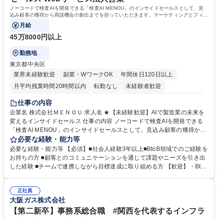
ノーコードで検査AIを開発できる「検査AI MENOU」のインサイドセールスとして、見
込み顧客の獲得から商談機会の創出までを担っていただきます。マーケティングとフィー
ルドセールスをつなぐ役割として、
月給
45万8000円以上
勤務地
東京都中央区
業界未経験歓迎
副業・WワークOK
年間休日120日以上
月平均残業時間20時間以内
転勤なし
未経験者歓迎
時短勤務あり
経験者歓迎
在宅OK
完全週休2日制
交通費支給
仕事の内容
駅近5分以内
土日祝休み
服装自由
企業名 株式会社ＭＥＮＯＵ 求人名 ★【未経験歓迎】AIで製造業の未来を
変えるインサイドセールス 仕事の内容 ノーコードで検査AIを開発できる
「検査AI MENOU」のインサイドセールスとして、見込み顧客の獲得から
商談機会の創出までを担っていただきます。マーケティングとフィールド
必要な経験・能力等
セールスをつなぐ役割として、 適切なタイミングで顧客とコミュニケーシ
必要な経験・能力等 【必須】■社会人経験3年以上■BtoB領域でのご経験を
ョンを取りながら、受注につながる商談機会の最大化を目指します。 【具
お持ちの方 ■顧客とのコミュニケーションを通じて課題やニーズを引き出
体的な仕事内容】 リードへの電話・メールによるアプローチ/リードナー
した経験 ■チームで連携しながら目標達成に取り組める方 【歓迎】・BtoB
チャリングおよび商談創出/CRMを活用した顧客情報の管理・分析/マーケ
SaaS企業での営業またはインサイドセールス経験 ・製造業向けの営業経
ティング施策と連携したフォローアップ/商談化率向上に向けた改善提案・
験 ・オフライン・オンラインセミナー登壇経験 ・マーケティング施策の
実行/フィールドセールスへの案件連携 募集職種 ★【未経験歓迎】AIで製
正社員
企画・実行経験 ・CRM・リードナーチャリングに関する知見 ・データを
大阪ガス株式会社
造業の未来を変えるインサイドセールス
もとに営業プロセスを改善した経験 学歴・資格 学歴：大学院 大学 高専 短
大 専修学校 高校 語学力： 資格：
【第二新卒】事務系総合職 #関西を代表するインフラ