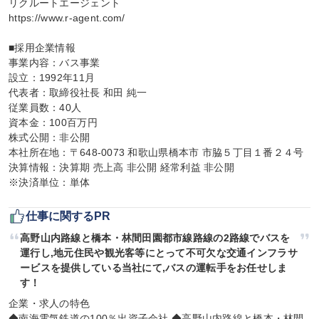
リクルートエージェント

https://www.r-agent.com/

■採用企業情報

事業内容：バス事業

設立：1992年11月

代表者：取締役社長 和田 純一

従業員数：40人

資本金：100百万円

株式公開：非公開

本社所在地：〒648-0073 和歌山県橋本市 市脇５丁目１番２４号

決算情報：決算期 売上高 非公開 経常利益 非公開

※決済単位：単体
仕事に関するPR
高野山内路線と橋本・林間田園都市線路線の2路線でバスを
運行し,地元住民や観光客等にとって不可欠な交通インフラサ
ービスを提供している当社にて,バスの運転手をお任せしま
す！
企業・求人の特色

◆南海電気鉄道の100％出資子会社 ◆高野山内路線と橋本・林間