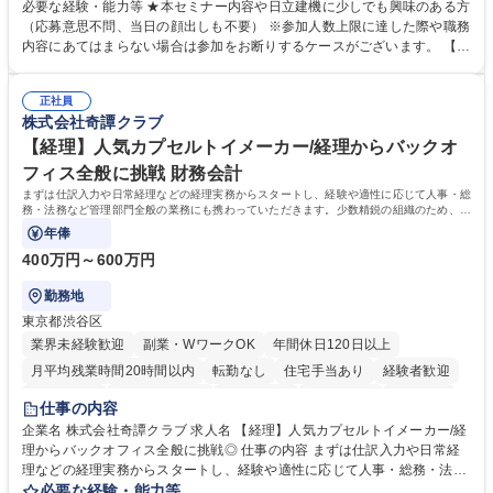
報等をお伝えします。 【セミナー内容】■地域説明、周辺施設情報を中心
必要な経験・能力等 ★本セミナー内容や日立建機に少しでも興味のある方
にお伝えし、住宅相場や実際に社員がどの地域に住んでどのような生活を
（応募意思不問、当日の顔出しも不要） ※参加人数上限に達した際や職務
しているのかについてもお伝えします。日立建機には借上げ部屋制度、住
内容にあてはまらない場合は参加をお断りするケースがございます。 【主
宅手当制度、引っ越し代補助等、手厚い福利厚生もございます。■会社説
な求人】■人事 ■法務 ■新規事業開発 ■情報セキュリティ ■ITサービスマネ
明やポジション概要等についてもお話します。■WEBセミナーですので、
ジメント（ITILフレーム）等 学歴・資格 学歴：大学院 大学 語学力： 資
参加時のお顔出しも不要です。ぜひ、お気軽にエントリーください。 募集
正社員
格：
株式会社奇譚クラブ
職種 【9/2(水)19:00開催】応募意思不問WEBセミナー/総合職★8/26応募
〆
【経理】人気カプセルトイメーカー/経理からバックオ
フィス全般に挑戦 財務会計
まずは仕訳入力や日常経理などの経理実務からスタートし、経験や適性に応じて人事・総
務・法務など管理部門全般の業務にも携わっていただきます。少数精鋭の組織のため、管
理部門責任者のもとで幅広い実務経験を
年俸
400万円～600万円
勤務地
東京都渋谷区
業界未経験歓迎
副業・WワークOK
年間休日120日以上
月平均残業時間20時間以内
転勤なし
住宅手当あり
経験者歓迎
退職金あり
完全週休2日制
交通費支給
土日祝休み
服装自由
仕事の内容
企業名 株式会社奇譚クラブ 求人名 【経理】人気カプセルトイメーカー/経
理からバックオフィス全般に挑戦◎ 仕事の内容 まずは仕訳入力や日常経
理などの経理実務からスタートし、経験や適性に応じて人事・総務・法務
など管理部門全般の業務にも携わっていただきます。少数精鋭の組織のた
必要な経験・能力等