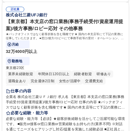
（社員・経営層）と円滑にコミュニケーションを図れる方■労務課題に対
体交渉対応 など 【採用背景】現在組織変革期の為、労務領域から組織力
し、迅速かつ的確に対応できる問題解決力をお持ちの方■チームおよび他
を底上げすべく、ともにご活躍いただける方の増員募集となります。 募集
正社員
部門と連携しながら業務を推進できる方■Excelや労務管理システムの実務
株式会社三菱UFJ銀行
職種 【人事・労務担当】安全衛生・健康経営推進・労務管理/創業80年老
使用経験をお持ちの方 学歴・資格 学歴：大学院 大学 高専 短大 専修学校
舗メーカー
高校 語学力： 資格：
【東京都】本支店の窓口業務(事務手続受付/資産運用提
案)/後方事務/ロビー応対 その他事務
★バックオフィスではなく顧客折衝を含む職種です★ 国内の本支店等にて下記の業務に
従事していただきます。 ■窓口/後方/ロビーにて事務手続等の受付・オペレーション、お
客様対応
月給
32万4000円以上
勤務地
東京都23区
業界未経験歓迎
年間休日120日以上
経験者歓迎
研修あり
退職金あり
完全週休2日制
女性が活躍中
交通費支給
土日祝休み
仕事の内容
企業名 株式会社三菱ＵＦＪ銀行 求人名 【東京都】本支店の窓口業務(事務
手続受付/資産運用提案)/後方事務/ロビー応対 仕事の内容 ★バックオフィ
スではなく顧客折衝を含む職種です★ 国内の本支店等にて下記の業務に従
事していただきます。 ■窓口/後方/ロビーにて事務手続等の受付・オペレ
必要な経験・能力等
ーション、お客様対応 ■窓口にて、ご来店された個人のお客様に対して金
必要な経験・能力等 【必須】★顧客折衝経験を活かしてご活躍可能な環境
融商品のご提案 ■効率的な事務運用の検討・構築等 ≪業務紹介：ご応募前
です。 ■販売or接客or窓口業務or営業経験をお持ちの方(業界不問) ※対話
に必ずご覧ください≫ ※記事 https://www.mysite.bk.mufg.jp/career/circle/
を通じてニーズをヒアリングし対応/提案を実施した経験必須 ■正社員とし