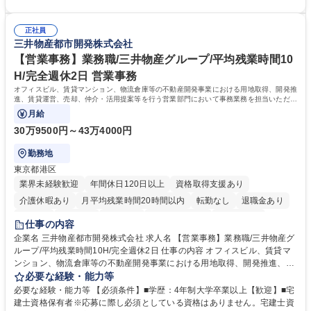
article17/ ※動画 https://youtu.be/H-S7HaJqqbg 募集職種 【東京都】本支
ての就業経験1年以上 【歓迎】■金融業界での就業経験■銀行での預金為替
店の窓口業務(事務手続受付/資産運用提案)/後方事務/ロビー応対
事務経験 ■金融商品の提案・販売経験 ≪魅力≫研修やOJT環境が整ってい
正社員
るので安心して入行いただけます。 幅広いキャリアの選択肢があり、公募
三井物産都市開発株式会社
や社内副業等を活用し、 一人ひとりが挑戦できるカルチャーが浸透してい
ます。 学歴・資格 学歴：大学院 大学 高専 短大 専修学校 高校 語学力：
【営業事務】業務職/三井物産グループ/平均残業時間10
資格：
H/完全週休2日 営業事務
オフィスビル、賃貸マンション、物流倉庫等の不動産開発事業における用地取得、開発推
進、賃貸運営、売却、仲介・活用提案等を行う営業部門において事務業務を担当いただき
ます。
月給
30万9500円～43万4000円
勤務地
東京都港区
業界未経験歓迎
年間休日120日以上
資格取得支援あり
介護休暇あり
月平均残業時間20時間以内
転勤なし
退職金あり
在宅OK
賞与あり
育休あり
完全週休2日制
交通費支給
仕事の内容
駅近5分以内
土日祝休み
寮・社宅あり
企業名 三井物産都市開発株式会社 求人名 【営業事務】業務職/三井物産グ
ループ/平均残業時間10H/完全週休2日 仕事の内容 オフィスビル、賃貸マ
ンション、物流倉庫等の不動産開発事業における用地取得、開発推進、賃
貸運営、売却、仲介・活用提案等を行う営業部門において事務業務を担当
必要な経験・能力等
いただきます。 【詳細】・契約書管理、契約書製本、捺印対応、ファイリ
必要な経験・能力等 【必須条件】■学歴：4年制大学卒業以上【歓迎】■宅
ング、登記簿取得、調書取得・支払業務（各種費用支払、支払管理、請
建士資格保有者※応募に際し必須としている資格はありません。宅建士資