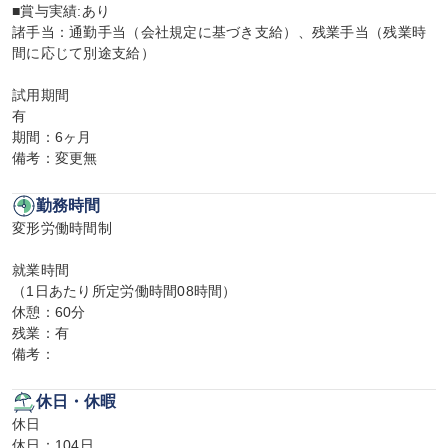
■賞与実績:あり

諸手当：通勤手当（会社規定に基づき支給）、残業手当（残業時
間に応じて別途支給）

試用期間

有

期間：6ヶ月

備考：変更無
勤務時間
変形労働時間制

就業時間

（1日あたり所定労働時間08時間）

休憩：60分

残業：有

備考：
休日・休暇
休日

休日：104日
