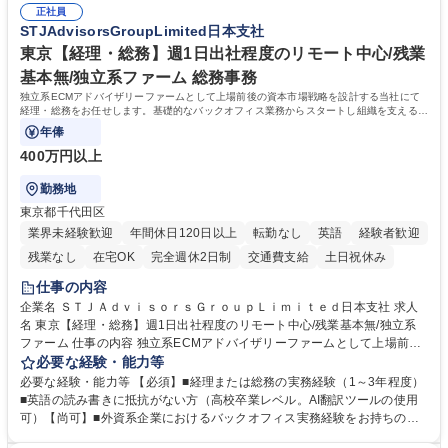
企業への品質報告・問い合わせ対応 ■商品開発、物流、営業との連携 ※業
正社員
FS規格の内部監査員研修修了 ■TOEIC700点以上の英語力やビジネス上で
STJAdvisorsGroupLimited日本支社
務内容の変更の範囲：当社業務全般 募集職種 【食品品質保証・品質管
中国語での商談が可能な方 学歴・資格 学歴：大学院 大学 語学力： 資格：
理】基準構築（商品表示・工場監査）/PB商品開発支援
東京【経理・総務】週1日出社程度のリモート中心/残業
基本無/独立系ファーム 総務事務
独立系ECMアドバイザリーファームとして上場前後の資本市場戦略を設計する当社にて
経理・総務をお任せします。基礎的なバックオフィス業務からスタートし組織を支える専
任担当として広く活躍できる環境です。
年俸
400万円以上
勤務地
東京都千代田区
業界未経験歓迎
年間休日120日以上
転勤なし
英語
経験者歓迎
残業なし
在宅OK
完全週休2日制
交通費支給
土日祝休み
仕事の内容
企業名 ＳＴＪＡｄｖｉｓｏｒｓＧｒｏｕｐＬｉｍｉｔｅｄ日本支社 求人
名 東京【経理・総務】週1日出社程度のリモート中心/残業基本無/独立系
ファーム 仕事の内容 独立系ECMアドバイザリーファームとして上場前後
の資本市場戦略を設計する当社にて経理・総務をお任せします。基礎的な
必要な経験・能力等
バックオフィス業務からスタートし組織を支える専任担当として広く活躍
必要な経験・能力等 【必須】■経理または総務の実務経験（1～3年程度）
できる環境です。 ■日常経理、月次および年次決算サポート業務 ■本国
■英語の読み書きに抵抗がない方（高校卒業レベル。AI翻訳ツールの使用
（グローバル）との英文メール対応（AI翻訳ツール等を使用しての対応で
可）【尚可】■外資系企業におけるバックオフィス実務経験をお持ちの方
問題ございません） ■オフィス環境整備、郵便物の発送・受取等の総務業
【必須・尚可要件】簿記などの特別な資格や、TOEIC等のスコアは求めて