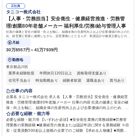
務全般 ■その他バックオフィス関連サポート ※ご経験に合わせて無理なく
おりません。日々の事務処理を丁寧かつ正確に行える方を歓迎します。
業務をお任せします。残業も基本的には発生せず、ご自身のペースで業務
正社員
【働き方について】現在は週4日程度の在宅勤務を実施しており、ワーク
タニコー株式会社
を進めやすく定着率の高い環境です。 募集職種 東京【経理・総務】週1日
ライフバランスを重視する方に最適な環境です（フルリモートも面接で相
出社程度のリモート中心/残業基本無/独立系ファーム
談可）。【求める人物像】幅広いバックオフィス業務に柔軟に対応でき、
【人事・労務担当】安全衛生・健康経営推進・労務管
社内外と円滑にコミュニケーションを取りながら業務を推進できる方 学
理/創業80年老舗メーカー 福利厚生/労務/給与管理人事
歴・資格 学歴：大学院 大学 高専 短大 専修学校 高校 語学力： 資格：
社員の健康と安全の確保・向上を軸に、組織全体の生産性向上および企業価値の向上のた
め、経営層と密接に連携しながら、定型業務にとどまらず、制度設計や施策立案などの上
流工程から関与していただきます。
月給
30万8557円～41万7939円
勤務地
東京都品川区
業界未経験歓迎
年間休日120日以上
資格取得支援あり
住宅手当あり
時短勤務あり
経験者歓迎
退職金あり
賞与あり
完全週休2日制
交通費支給
駅近5分以内
土日祝休み
仕事の内容
寮・社宅あり
企業名 タニコー株式会社 求人名 【人事・労務担当】安全衛生・健康経営
推進・労務管理/創業80年老舗メーカー 仕事の内容 社員の健康と安全の確
保・向上を軸に、組織全体の生産性向上および企業価値の向上のため、経
営層と密接に連携しながら、定型業務にとどまらず、制度設計や施策立案
必要な経験・能力等
などの上流工程から関与していただきます。 【主な業務内容】■安全衛生
必要な経験・能力等 【いずれか必須】■安全衛生業務の実務経験■労務管
業務（ストレスチェック、健康診断の運用、産業医との連携 など）■健康
理業務の実務経験 ■健康経営の推進または認証申請に関する業務経験 ※目
経営認証取得に向けた企画・推進■労務管理（労働時間の分析、労働環境
安：従業員数500名以上規模の企業でのご経験 【求める人物像】■周囲
の改善）■規程改定、制度設計、業務改善の推進■労働基準監督署対応、団