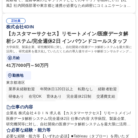
経験者で、道路事業のゼネラリストとしてのキャリアを積みたい方【社
門：駐車場の新規開拓、管理運営、新宿駅西口広場の「イベントコーナ
風】社内関係部署や東京都と連携が必要なため綿密にコミュニケーション
ー」などの管理運営 ■道路部門：整備の急がれる骨格幹線道路や木造住宅
を図っています。 【業務の魅力】■幅広く携われる：総合職（事務）で
密集地域の特定整備路線の用地取得、道路に関する普及啓発事業、都内の
は、駐車場の管理運営や道路用地の取得、公益財団法人の中枢を担う管理
道路施設や道路工事現場の見学ツアー事業 ※入社後は上記いずれかの部門
正社員
部門など多岐に渡る業務を経験できます。 ■様々なプロジェクト：駐車場
株式会社4DIN
へ配属。※業務内容変更の範囲：会社の定める業務 募集職種 【都庁グル
事業の他、新宿駅西口広場内に設置された照明を兼ねた広告「ブライトサ
ープ】総合職（事務）◇残業月平均9時間未満／有給年平均16日取得
イン」の管理運営を行うなど、事業収益を生み出す活動を積極的に行って
【カスタマーサクセス】リモートメイン/医療データ解
います。 学歴・資格 学歴：大学院 大学 高専 短大 専修学校 高校 語学力：
析システム/完全週休2日 インバウンドコールスタッフ
資格：
大学病院、製薬企業、研究機関等に対し、自社開発の医療データ解析システムを最大限に
活用し、研究成果を最大化していただくための導入後サポートや解析コンサルティング、
活用アドバイス業務等をお任せします。
月給
41万7000円～50万円
勤務地
東京都港区
業界未経験歓迎
年間休日120日以上
転勤なし
経験者歓迎
研修あり
在宅OK
育休あり
完全週休2日制
交通費支給
駅近5分以内
土日祝休み
仕事の内容
企業名 株式会社４ＤＩＮ 求人名 【カスタマーサクセス】リモートメイン/
医療データ解析システム/完全週休2日 仕事の内容 大学病院、製薬企業、
研究機関等に対し、自社開発の医療データ解析システムを最大限に活用
し、研究成果を最大化していただくための導入後サポートや解析コンサル
必要な経験・能力等
ティング、活用アドバイス業務等をお任せします。 ■活用コンサルティン
必要な経験・能力等 【いずれか必須】■Tableau（タブロー）を用いたダ