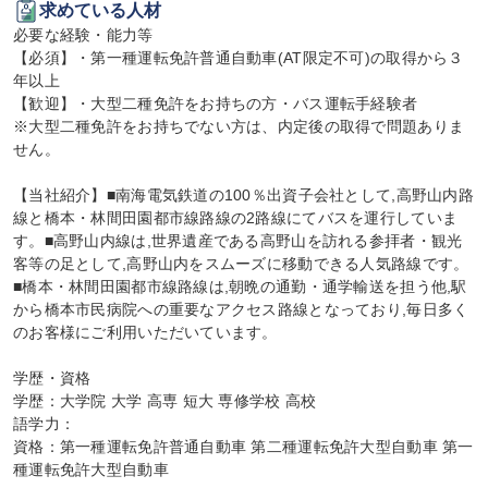
求めている人材
必要な経験・能力等

【必須】・第一種運転免許普通自動車(AT限定不可)の取得から３
年以上

【歓迎】・大型二種免許をお持ちの方・バス運転手経験者

※大型二種免許をお持ちでない方は、内定後の取得で問題ありま
せん。

【当社紹介】■南海電気鉄道の100％出資子会社として,高野山内路
線と橋本・林間田園都市線路線の2路線にてバスを運行していま
す。■高野山内線は,世界遺産である高野山を訪れる参拝者・観光
客等の足として,高野山内をスムーズに移動できる人気路線です。
■橋本・林間田園都市線路線は,朝晩の通勤・通学輸送を担う他,駅
から橋本市民病院への重要なアクセス路線となっており,毎日多く
のお客様にご利用いただいています。

学歴・資格

学歴：大学院 大学 高専 短大 専修学校 高校

語学力：

資格：第一種運転免許普通自動車 第二種運転免許大型自動車 第一
種運転免許大型自動車