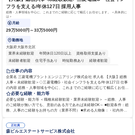
す。 学歴・資格 学歴：大学院 大学 語学力： 資格：
フラを支える/年休127日 採用人事
総務・人事領域を中心に、これまでのご経験に応じて幅広くお任せします。 ＜具体的に
は＞
月給
29万5000円～33万5000円
勤務地
大阪府大阪市北区
業界未経験歓迎
年間休日120日以上
資格取得支援あり
未経験者歓迎
住宅手当あり
時短勤務あり
経験者歓迎
退職金あり
在宅OK
賞与あり
完全週休2日制
交通費支給
仕事の内容
駅近5分以内
土日祝休み
服装自由
寮・社宅あり
食事補助あり
企業名 三菱電機プラントエンジニアリング株式会社 求人名 【大阪】総務
人事＜未経験歓迎＞◇三菱電機G・社会インフラを支える/年休127日 仕事
の内容 総務・人事領域を中心に、これまでのご経験に応じて幅広くお任せ
します。 ＜具体的には＞ ・総務/人事労務（給与・社保・勤怠管理など）
必要な経験・能力等
・採用・教育研修 ・福利厚生運用 など ※基本的には事務所勤務ですが、
必要な経験・能力等 ＜職種未経験歓迎・業界未経験歓迎＞ ～総務、人事
採用や教育等の業務内容により、関西圏以外への日帰り・宿泊を伴う国内
のご経験が無い方でも、意欲のある方であれば未経験OK～ ■歓迎条件：総
出張もございます。 ※担当業務を持ちつつ、お互いに助け合いながら、総
務、人事のご経験をお持ちの方（業界不問） ■求める人物像：・社内外の
務部という組織として協力しながら進める体制です。 募集職種 【大阪】
関係各部門との調整を率先して行い、業務を円滑に遂行できる協調性やコ
総務人事＜未経験歓迎＞◇三菱電機G・社会インフラを支える/年休127日
ミュニケーション能力を持っている方 ・人事総務領域に興味がありゼネラ
正社員
リスト志向をお持ちの方 学歴・資格 学歴：大学院 大学 語学力： 資格：
森ビルエステートサービス株式会社