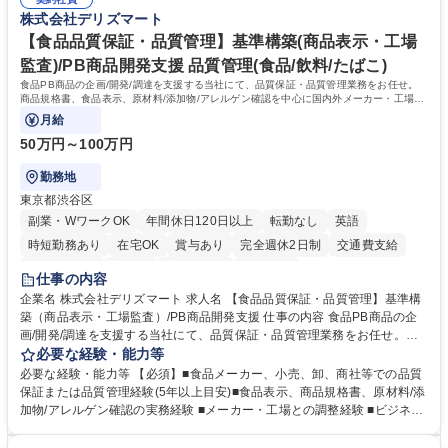
管理 ・福利厚生関連 ・職員からの問合せ、相談対応 ・その他日常の総務
株式会社デリズマート
業務全般 募集職種 【東京／文京区】公益財団法人の総務人事業務／年間
休日125日
【食品品質保証・品質管理】基準構築(商品表示・工場
監査)/PB商品開発支援 品質管理(食品/飲料/たばこ)
食品PB商品の企画/開発/調達を支援する当社にて、品質保証・品質管理業務をお任せ。
商品規格書、食品表示、原材料/添加物/アレルゲン確認を中心に国内外メーカー・工場の
品質基準整備から発売後対応まで担います。
月給
50万円～100万円
勤務地
東京都渋谷区
副業・WワークOK
年間休日120日以上
転勤なし
英語
時短勤務あり
在宅OK
賞与あり
完全週休2日制
交通費支給
駅近5分以内
中国語
土日祝休み
服装自由
仕事の内容
企業名 株式会社デリズマート 求人名 【食品品質保証・品質管理】基準構
築（商品表示・工場監査）/PB商品開発支援 仕事の内容 食品PB商品の企
画/開発/調達を支援する当社にて、品質保証・品質管理業務をお任せ。商
品規格書、食品表示、原材料/添加物/アレルゲン確認を中心に国内外メー
必要な経験・能力等
カー・工場の品質基準整備から発売後対応まで担います。 【詳細】 ■商品
必要な経験・能力等 【必須】■食品メーカー、小売、卸、商社等での品質
規格書、一括表示、栄養成分、原材料・添加物・アレルゲンの確認 ■メー
保証または品質管理経験(5年以上目安)■食品表示、商品規格書、原材料/添
カーへの修正指示・承認管理 ■国内外工場の監査、製造立会い、改善指導
加物/アレルゲン確認の実務経験 ■メーカー・工場との調整経験 ■ビジネス
■品質基準・審査フロー・管理台帳の構築 ■輸入食品の法規・表示確認 ■ク
で商談ができる日本語力 【歓迎】 ■食品表示検定 中級以上 ■QC検定2級
レーム、品質事故、商品回収時の原因調査、関係先対応、再発防止 ■小売
または3級以上■HACCPに関する研修修了 ■ISO 22000・FSSC 22000・J