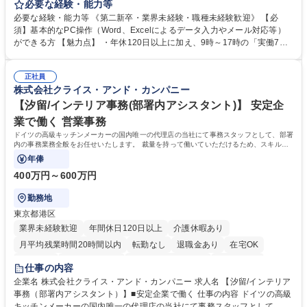
テム入力、電話・FAX対応をお任せします。将来的には、各種委員会の運
必要な経験・能力等
営事務局業務などにも幅広く携わっていただきます。 【会員管理・データ
必要な経験・能力等 《第二新卒・業界未経験・職種未経験歓迎》 【必
入力業務】 ・医師（会員）の住所変更、個人情報のシステム登録・更新
須】基本的なPC操作（Word、Excelによるデータ入力やメール対応等）
・年会費の徴収管理や入金データの照合確認 【問い合わせ対応】 ・会員
ができる方 【魅力点】 ・年休120日以上に加え、9時～17時の「実働7時
（医師）からの電話、FAX、ネット申請に伴う相談受付 ・複雑な案件のへ
間勤務」で残業も少なくワークライフバランスは抜群です。 【将来的な業
のエスカレーション・連携対応 募集職種 第二新卒歓迎！【正社員事務】
務（各種委員会運営）】 ・学会内における各種委員会のスケジュール調
年休120日/デスクワーク中心で残業少なめ
正社員
整、資料作成、当日の運営サポート 学歴・資格 学歴：大学院 大学 語学
株式会社クライス・アンド・カンパニー
力： 資格：
【汐留/インテリア事務(部署内アシスタント)】 安定企
業で働く 営業事務
ドイツの高級キッチンメーカーの国内唯一の代理店の当社にて事務スタッフとして、部署
内の事務業務全般をお任せいたします。 裁量を持って働いていただけるため、スキルア
ップも可能です。
年俸
400万円～600万円
勤務地
東京都港区
業界未経験歓迎
年間休日120日以上
介護休暇あり
月平均残業時間20時間以内
転勤なし
退職金あり
在宅OK
育休あり
完全週休2日制
インセンティブあり
交通費支給
仕事の内容
駅近5分以内
土日祝休み
企業名 株式会社クライス・アンド・カンパニー 求人名 【汐留/インテリア
事務（部署内アシスタント）】■安定企業で働く 仕事の内容 ドイツの高級
キッチンメーカーの国内唯一の代理店の当社にて事務スタッフとして、部