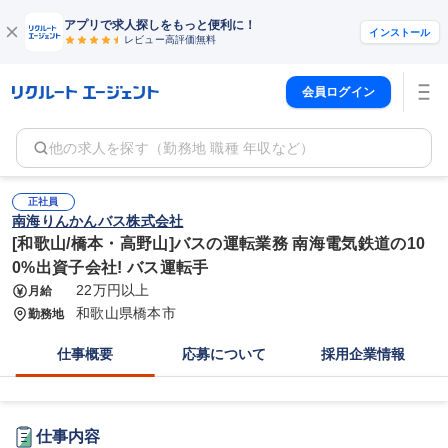
アプリで求人探しをもっと便利に！
インストール
レビュー高評価
無料
会員ログイン
他の求人を探す（勤務地 職種 年収など）
正社員
南海りんかんバス株式会社
[和歌山/橋本・高野山]バスの運転業務 南海電気鉄道の10
0%出資子会社! バス運転手
22万円以上
月給
和歌山県橋本市
勤務地
仕事概要
応募について
採用企業情報
仕事内容