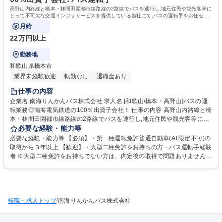
高野山内路線と橋本・林間田園都市線路線の2路線でバスを運行し,地元住民や観光客等に
とって不可欠な交通インフラサービスを提供している当社にて,バスの運転手をお任せし
ます！
月給
22万円以上
勤務地
和歌山県橋本市
業界未経験歓迎
転勤なし
退職金あり
仕事の内容
企業名 南海りんかんバス株式会社 求人名 [和歌山/橋本・高野山]バスの運
転業務◎南海電気鉄道の100％出資子会社！ 仕事の内容 高野山内路線と橋
本・林間田園都市線路線の2路線でバスを運行し,地元住民や観光客等にと
って不可欠な交通インフラサービスを提供している当社にて,バスの運転手
必要な経験・能力等
をお任せします！ ゆくゆくは運行管理をお任せする可能性もあります。
必要な経験・能力等 【必須】・第一種運転免許普通自動車(AT限定不可)の
【運行管理業務】運転手の乗務割の作成/運転手の代務補充/休憩・睡眠施
取得から３年以上 【歓迎】・大型二種免許をお持ちの方・バス運転手経験
設の保守管理/運転手の指導監督・安全運行の指示/運転手の疲労・健康状
者 ※大型二種免許をお持ちでない方は、内定後の取得で問題ありません。
態の把握 等 募集職種 [和歌山/橋本・高野山]バスの運転業務◎南海電気鉄
【当社紹介】■南海電気鉄道の100％出資子会社として,高野山内路線と橋
道の100％出資子会社！
本・林間田園都市線路線の2路線にてバスを運行しています。■高野山内線
は,世界遺産である高野山を訪れる参拝者・観光客等の足として,高野山内
をスムーズに移動できる人気路線です。■橋本・林間田園都市線路線は,朝
/
転職・求人トップ
晩の通勤・通学輸送を担う他,駅から橋本市民病院への重要なアクセス路線
南海りんかんバス株式会社
となっており,毎日多くのお客様にご利用いただいています。 学歴・資格
学歴：大学院 大学 高専 短大 専修学校 高校 語学力： 資格：第一種運転免