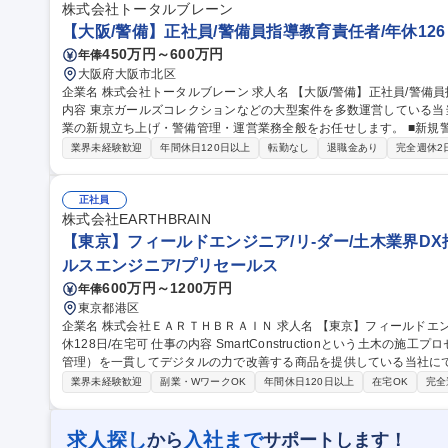
株式会社トータルブレーン
【大阪/警備】正社員/警備員指導教育責任者/年休126
450万円～600万円
年俸
大阪府大阪市北区
企業名 株式会社トータルブレーン 求人名 【大阪/警備】正社員/警備員指導教育責任者/年休126日/転勤無し 仕事の
内容 東京ガールズコレクションなどの大型案件を多数運営している
業の新規立ち上げ・警備管理・運営業務全般をお任せします。 ■新規警備事業の組織立ち上げ、および業務基盤・
体制の構築 ■警備員の指導・教育・育成計画の策定と実施（1号・2号
業界未経験歓迎
年間休日120日以上
転勤なし
退職金あり
完全週休2
アンス管理 ■イベントや案件に応じた警備計画の立案および工程調整 
東京等への一時的な出張が発生する可能性はありますが、基本は大阪勤務です。 募集職種 【大阪/
警備員指導教育責任者/年休126日/転勤無し
正社員
株式会社EARTHBRAIN
【東京】フィールドエンジニア/リ-ダー/土木業界DX推
ルスエンジニア/プリセールス
600万円～1200万円
年俸
東京都港区
企業名 株式会社ＥＡＲＴＨＢＲＡＩＮ 求人名 【東京】フィールドエンジニア/リ－ダー/土木業界DX推進事業/年
休128日/在宅可 仕事の内容 SmartConstructionという土木の施工プロセス全体（調査・測量→設計→施工→維持
管理）を一貫してデジタルの力で改善する商品を提供している当社にて
せします。 自らも技術・現場に関わりながら、フィールドアプリケーションエンジニアチームの牽引と仕組みづ
業界未経験歓迎
副業・WワークOK
年間休日120日以上
在宅OK
完全
くりを担っていただきます。担当者が現場実務を担うのに対し、本ポ
任を持ちます。【詳細】■チームマネジメント・育成 ■現場運用のマネ
バーが困らないためのツール・仕組み開発■現場・技術（高難度領域のプレイング） 募集職種
求人探し
入社まで
から
サポートします！