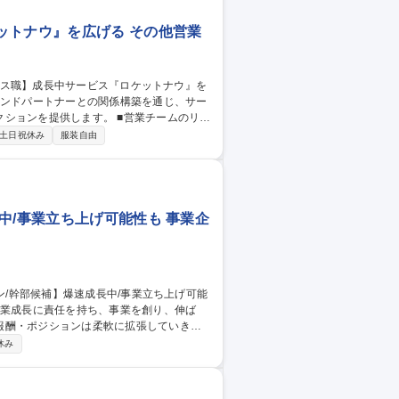
ットナウ』を広げる その他営業
します。 ■営業チームのリー
盟店別・地域別の指標分析とコンサルティング
土日祝休み
服装自由
決を推進 募集職種 大阪担当
中/事業立ち上げ可能性も 事業企
報酬・ポジションは柔軟に拡張していきま
休み
I設計/数値管理/改善推進■経営陣と連携した中
社/オープンポ