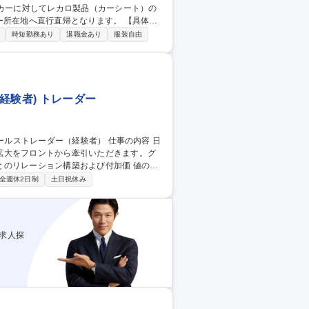
ーカーに対してレカロ製品（カーシート）の
地へ直行直帰となります。 【具体的
購買・技術サイドとのインターフェース、価
時短勤務あり
退職金あり
服装自由
調整業務 ◆今後の事業展開を踏まえた販売
募集職種 【中部/直行直
経験者) トレーダー
拡大をフロントから牽引いただきます。グ
レーション構築および付加価 値の提
内外の機関投資家に対し、最適な執行戦略の
全週休2日制
土日祝休み
していただきます。 また、海外拠点や社内
ーケットインサイトの提供を通じて、クラ
求人探