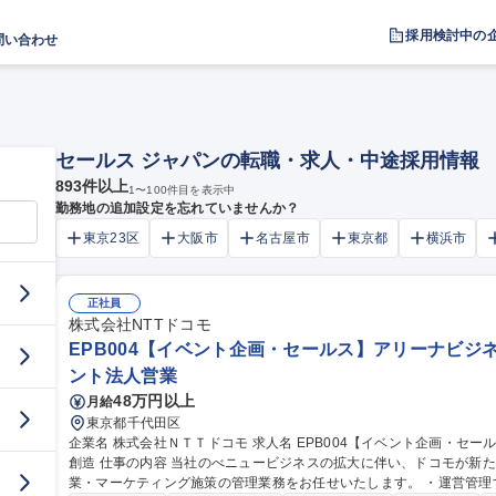
採用検討中の
問い合わせ
セールス ジャパンの転職・求人・中途採用情報
893
件以上
1
〜
100
件目を表示中
勤務地の追加設定を忘れていませんか？
東京23区
大阪市
名古屋市
東京都
横浜市
正社員
株式会社NTTドコモ
EPB004【イベント企画・セールス】アリーナビジ
ント法人営業
48万円以上
月給
東京都千代田区
企業名 株式会社ＮＴＴドコモ 求人名 EPB004【イベント企画・セールス】アリーナビジネスにおける新たな価値
創造 仕事の内容 当社のべニュービジネスの拡大に伴い、ドコモが新たに運営するアリーナでのイベント企画/営
業・マーケティング施策の管理業務をお任せいたします。 ・運営管理するスタジアムにおいて、施設利用が想定