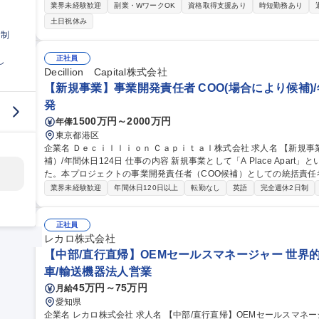
される興行主（特に音楽興行主）へのブッキング営業業務や自主イベ
業界未経験歓迎
副業・WワークOK
資格取得支援あり
時短勤務あり
ける、マーケティング施策の実行管理 ※今回のポジションでは、採
土日祝休み
能性がございます。 募集職種 EPB004【イベント企画・
日制
正社員
し
Decillion Capital株式会社
【新規事業】事業開発責任者 COO(場合により候補)/
発
1500万円～2000万円
年俸
東京都港区
企業名 Ｄｅｃｉｌｌｉｏｎ Ｃａｐｉｔａｌ株式会社 求人名 【新規事業】事業開発責任者 COO（場合により候
補）/年間休日124日 仕事の内容 新規事業として「A Place Apart」というサービスを立ち上げることになりまし
た。本プロジェクトの事業開発責任者（COO候補）としての統括責任者をお任せいた
計画の責任を持ち、事業計画達成のための戦略立案■事業グロースのた
業界未経験歓迎
年間休日120日以上
転勤なし
英語
完全週休2日制
部の立ち上げサポートおよび推進体制の構築■セールス／PM／マーケ
横断オペレーション設計■オペレーション課題の特定と改善PDCA■
獲得計画の立案■事業全体のPL/BS理解とそれに基づくリソース配分最適化 等 募集職種 【新規事業
正社員
任者 COO（場合により候補）/年間休日124日
レカロ株式会社
【中部/直行直帰】OEMセールスマネージャー 世界的
車/輸送機器法人営業
45万円～75万円
月給
愛知県
企業名 レカロ株式会社 求人名 【中部/直行直帰】OEMセールスマネージャー◆世界的シートメーカーRECARO 仕