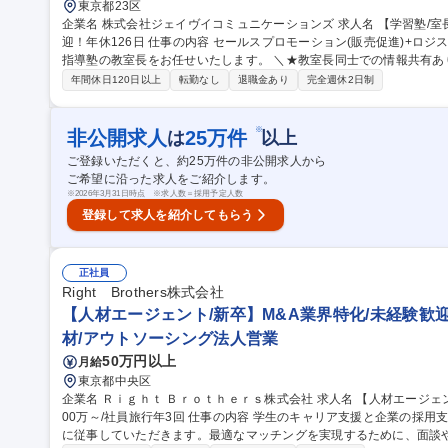
東京都23区
企業名 株式会社ジェイヴイコミュニケーションズ 求人名 【学習塾/室長候補】個別指導塾/第二新卒・未経験歓
迎！年休126日 仕事の内容 セールスプロモーション(販売促進)+ロジスティクス(物流)業務を行う当社にて、個別
指導塾の教室長をお任せいたします。 ＼★教室長同士での情報共有あり★／ ■入塾希望の生徒、保護
⇒入塾プランの提案 ■講師のサポート（採用、育成、シフト管理等） 
年間休日120日以上
転勤なし
退職金あり
完全週休2日制
ンペーンの企画 ■教室運営に関わるコスト管理など ■生徒の学力向上や講師のサポートな
長候補】個別指導塾/第二新卒・未経験歓迎！年休126日
※
非公開求人
25
万件
は
以上
ご登録いただくと、約
25
万件の非公開求人から
ご希望に沿った求人をご紹介します。
※
2026年3月31日時点 ※求人数＝採用予定人数
登録して求人を紹介してもらう
正社員
Right Brothers株式会社
【人材エージェント/新卒】M&A業界特化/未経験歓迎/
材/アウトソーシング法人営業
50万円以上
月給
東京都中央区
企業名 Ｒｉｇｈｔ Ｂｒｏｔｈｅｒｓ株式会社 求人名 【人材エージェント/新卒】M&A業界特化/未経験歓迎/年収6
00万～/社員旅行年3回 仕事の内容 学生のキャリア支援と企業の採用支援の両方を担うエージェントとして、業務
に従事していただきます。最適なマッチングを実現するために、面談