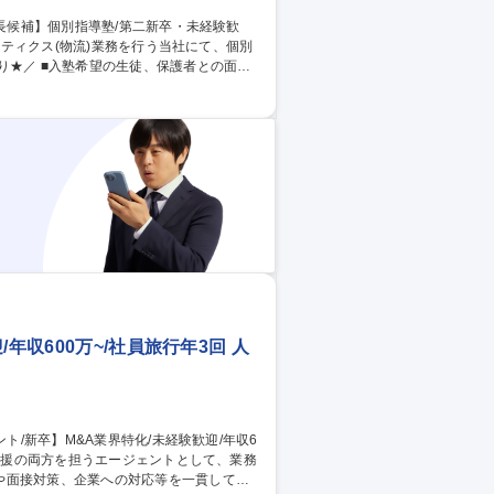
者との面談
■生徒のカリキュラム作成 ■イベント・キャ
ど 募集職種 【学習塾/室
年収600万~/社員旅行年3回 人
や面接対策、企業への対応等を一貫してお