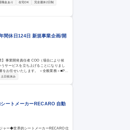
ントの企画立案 ・上記イベント利用時にお
退職金あり
在宅OK
完全週休2日制
用後管理するスタジアム運営会社への出向可
セールス】アリーナビジネスにおける新たな価値創造
年間休日124日 新規事業企画/開
します。 ＜全般業務＞■PL
めのKPI策定・モニタリングと改善■各事業
土日祝休み
ティング／カスタマーサクセス等の各部門
経営戦略に沿った組織開発・人材配置・人材
】事業開発責
シートメーカーRECARO 自動