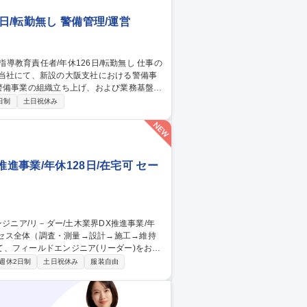
日/転勤無し 警備管理/運営
当当社にて、新設の大阪支社における警備事
業務） ■法定書類の作成・提出、コンプライ
日制
土日祝休み
■現場の進行管理・マネジメント業務など ※
警備】正社員/
進事業/年休128日/在宅可 セー
、フィールドエンジニア(リーダー)をお任
週休2日制
土日祝休み
服装自由
ジションはチーム全体の成果と再現性に責
ジメント ■部門横断の折衝・意思決定■メン
 【東京】フィール