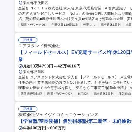
東京都千代田区
企業名 Ｎｏｔｔａ株式会社 求人名 東京/代理店営業｜AI音声認識サービス/急成長SaaS/パートナーセールス 仕事
の内容 AI文字起こしサービス「Notta」の販売代理店の開拓および
拓、契約締結■既存代理店への販売支援■代理店向け勉強会の企画、実施 SaaSビジネスにおけるパートナーセ
スとして、代理店営業の戦略立案から実行までを担います。販売戦略
副業・WワークOK
年間休日120日以上
転勤なし
完全週休2日制
土日
します。直販から代理店網の構築へ移行する重要なフェーズにおいて
拡販を牽引するポジションです。 【業務内容の変更範囲】当社の指定する業務 募集職種 東京/代理
声認識サービス/急成長SaaS/パートナーセールス
正社員
ユアスタンド株式会社
【フィールドセールス】EV充電サービス/年休120日
業
33万4793円～42万4616円
月給
東京都品川区
企業名 ユアスタンド株式会社 求人名 【フィールドセールス】EV充電サービス/年休120日/未経験歓迎/リモート可
仕事の内容 業界未経験の方でもOJTを通して、仕事を徐々に任せて
理事会や総会での合意形成を図り、受注から工事完了/補助金申請ま
きます。 【業務詳細(1)4割(2)3割(3)2割(4)1割】 (1)現地調査・提案書作成 (2)理事会・総会対応：月1回開かれる
業界未経験歓迎
副業・WワークOK
在宅OK
完全週休2日制
服装自由
理事会や年1回の総会に参加し、住民（ステークホルダー）へのプレゼン
対応 (4)流入施策：管理会社やパートナー企業に向けた勉強会の実施な
職種 【フィールドセールス】EV充電サービス/年休120日/未経験歓迎
正社員
株式会社ジェイヴイコミュニケーションズ
【学習塾/室長候補】個別指導塾/第二新卒・未経験歓迎
400万円～600万円
年俸