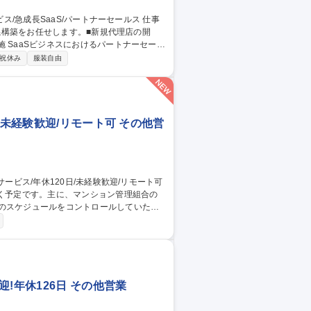
関係構築をお任せします。■新規代理店の開
ール
の共有や代理店開拓を通じ協業関係を強化
祝休み
服装自由
、アライアンスを通じて自社プロダクトの
店営業｜AI音
/未経験歓迎/リモート可 その他営
いく予定です。主に、マンション管理組合の
でのスケジュールをコントロールしていただ
と合意形成を行う (3)メール・質疑応答
ど、紹介を生むための関係構築を行う 募集
/リモート可
!年休126日 その他営業