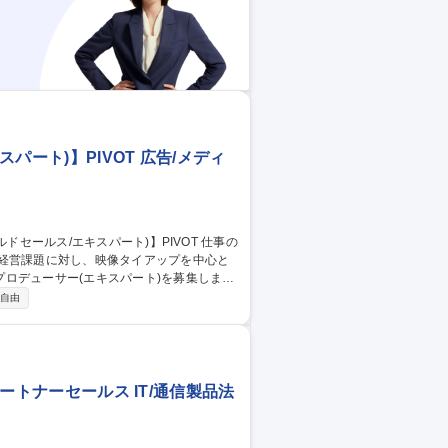
ート)】PIVOT 広告/メディ
の経営課題に対し、映像タイアップを中心と
ロデューサー(エキスパート)を募集します
ップ広告の企画 ■社内外制作陣との連携・調
自由
な顧客の課題を解決します。 【仕事の魅
担います。動画広告の新たなスタンダード
ューサー(フィールドセールス/エキスパート)】PIVOT
パートナーセールス IT/通信製品法