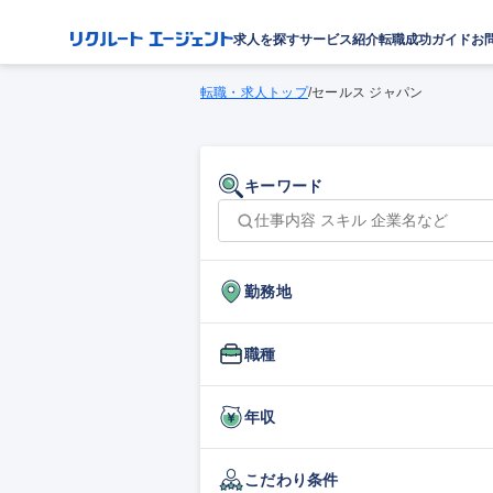
求人を探す
サービス紹介
転職成功ガイド
お
転職・求人トップ
/
セールス ジャパン
キーワード
勤務地
職種
年収
こだわり条件