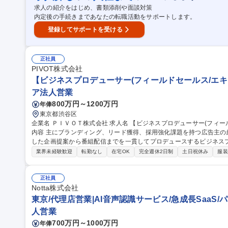
ドエンジニア/リ－ダー/土木業界DX推進事業/年休128日/在宅可
求人の紹介をはじめ、書類添削や面談対策
内定後の手続きまであなたの転職活動をサポートします。
登録してサポートを受ける
正社員
PIVOT株式会社
【ビジネスプロデューサー(フィールドセールス/エキスパ
ア法人営業
800万円～1200万円
年俸
東京都渋谷区
企業名 ＰＩＶＯＴ株式会社 求人名 【ビジネスプロデューサー(フィールドセールス/エキスパート)】PIVOT 仕事の
内容 主にブランディング、リード獲得、採用強化課題を持つ広告主
した企画提案から番組配信までを一貫してプロデュースするビジネスプ
【具体的には】■BtoB企業へのアプローチ ■課題に沿った映像タイア
業界未経験歓迎
転勤なし
在宅OK
完全週休2日制
土日祝休み
服装
整 ■案件受注から配信までのプロジェクト遂行 社内外と連携し、多様
力】当社の収益の柱である広告事業を、企画から配信まで一気通貫で
を創造できる点が魅力です。 募集職種 【ビジネスプロデ
正社員
Notta株式会社
東京/代理店営業|AI音声認識サービス/急成長SaaS/
人営業
700万円～1000万円
年俸