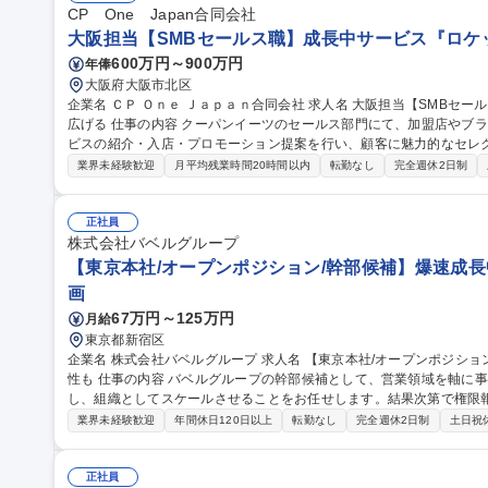
CP One Japan合同会社
大阪担当【SMBセールス職】成長中サービス『ロケ
600万円～900万円
年俸
大阪府大阪市北区
企業名 ＣＰ Ｏｎｅ Ｊａｐａｎ合同会社 求人名 大阪担当【SMBセールス職】成長中サービス『ロケットナウ』を
広げる 仕事の内容 クーパンイーツのセールス部門にて、加盟店やブランドパートナーとの関係構築を通じ、サー
ビスの紹介・入店・プロモーション提案を行い、顧客に魅力的なセレクションを提供
ド ■営業戦略の立案と実行 ■市場分析を通じたインサイト抽出 ■加
業界未経験歓迎
月平均残業時間20時間以内
転勤なし
完全週休2日制
■現場中心の営業活動 ※B2C/B2B提携業務経験必須、戦略的思考力を活かし課題解
【SMBセールス職】成長中サービス『ロケットナウ』を広げる
正社員
株式会社バベルグループ
【東京本社/オープンポジション/幹部候補】爆速成長
画
67万円～125万円
月給
東京都新宿区
企業名 株式会社バベルグループ 求人名 【東京本社/オープンポジション/幹部候補】爆速成長中/事業立ち上げ可能
性も 仕事の内容 バベルグループの幹部候補として、営業領域を軸に事業成長に責任を持ち、事業を創り、伸ば
し、組織としてスケールさせることをお任せします。結果次第で権限
す。 ■事業戦略/営業戦略の立案および実行■重要顧客/アライアンス先とのトップセールス/交渉 ■新規事業の企画/
業界未経験歓迎
年間休日120日以上
転勤なし
完全週休2日制
土日祝
立ち上げ/収益化■営業組織の構築(採用/育成/評価制度設計) ■事業KP
長期の事業/組織戦略立案 ■将来的には事業責任者/役員クラスとしての経営参画 募集職種 【東京本
ジション/幹部候補】爆速成長中/事業立ち上げ可能性も
正社員