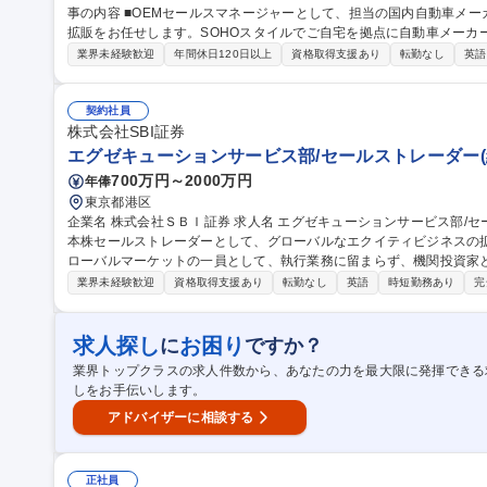
事の内容 ■OEMセールスマネージャーとして、担当の国内自動車メ
拡販をお任せします。SOHOスタイルでご自宅を拠点に自動車メーカー所在
には】 ◆自社製品であるカーシートの提案営業 ◆自動車メーカーの
業界未経験歓迎
年間休日120日以上
資格取得支援あり
転勤なし
英語
格交渉を含む調整業務 ◆ビジネス開発推進のための社内関係部署との
計画の企画・立案と実施 【営業先】中部/関東地区にある自動車メーカー本社、開発拠点 
帰】OEMセールスマネージャー◆世界的シートメーカーRECARO
契約社員
株式会社SBI証券
エグゼキューションサービス部/セールストレーダー(
700万円～2000万円
年俸
東京都港区
企業名 株式会社ＳＢＩ証券 求人名 エグゼキューションサービス部/セールストレーダー（経験者） 仕事の内容 日
本株セールストレーダーとして、グローバルなエクイティビジネスの
ローバルマーケットの一員として、執行業務に留まらず、機関投資家とのリ
供を通じて、ビジネス成長に直接貢献いただくポジションです。 国
業界未経験歓迎
資格取得支援あり
転勤なし
英語
時短勤務あり
完
提案および実行を通じて、フローの獲得および収益機会の創出に寄与
関連部署と密に連携しながら、クロスボーダーでのビジネス展開やマ
イアントとの長期的な関係構築を推進していただきます。 募集職種 エグゼキューションサービス部/セールストレ
求人探し
お困り
に
ですか？
ーダー（経験者）
業界トップクラスの求人件数から、あなたの力を最大限に発揮できる
しをお手伝いします。
アドバイザーに相談する
正社員