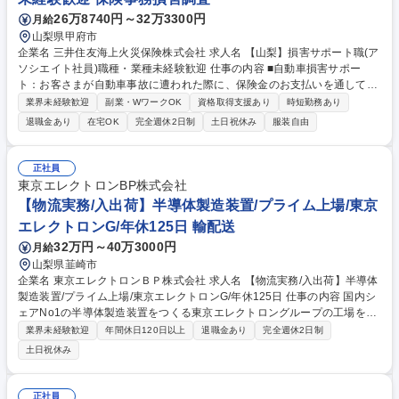
の成長を推進させること 募集職種 中央高地/エリアマネージャー候補/経営
26万8740円～32万3300円
月給
推進人材/小売業界店長以上経験者歓迎
山梨県甲府市
企業名 三井住友海上火災保険株式会社 求人名 【山梨】損害サポート職(ア
ソシエイト社員)職種・業種未経験歓迎 仕事の内容 ■自動車損害サポー
ト：お客さまが自動車事故に遭われた際に、保険金のお支払いを通して、
事故を解決していく仕事です。事故の解決まで弁護士 や医師などの専門家
業界未経験歓迎
副業・WワークOK
資格取得支援あり
時短勤務あり
と連携し、迅速かつ円満な解決に向けた高い品質の サービスを提供しま
退職金あり
在宅OK
完全週休2日制
土日祝休み
服装自由
す。※実務について入社後は過失割合の発生しない対物事故から担当頂き
ます。その後業務に慣れてきたら過失割合の発生する対物事故や適性等に
より対人事故を担当いただくこともあります。 ■火災・新種・傷病・海外
正社員
旅行損害サポート：火災、賠償責任、傷病など様々な保険種目について事
東京エレクトロンBP株式会社
故対応を担当します。自然災害発生時は、迅速、丁寧な保険金のお支払い
【物流実務/入出荷】半導体製造装置/プライム上場/東京
を行うことで、被災地区の復興に貢献します。 募集職種 【山梨】損害サ
エレクトロンG/年休125日 輸配送
ポート職(アソシエイト社員)職種・業種未経験歓迎
32万円～40万3000円
月給
山梨県韮崎市
企業名 東京エレクトロンＢＰ株式会社 求人名 【物流実務/入出荷】半導体
製造装置/プライム上場/東京エレクトロンG/年休125日 仕事の内容 国内シ
ェアNo1の半導体製造装置をつくる東京エレクトロングループの工場を支
えている当社で、1tもあるような半導体製造装置の入出荷管理をご担当い
業界未経験歓迎
年間休日120日以上
退職金あり
完全週休2日制
ただきます。 【主な業務内容】入出荷調整、入出荷手配、車両手配（配
土日祝休み
車）、委託先選定、安全管理、安全対策、搬入コーディネーター、作業指
揮者、作業計画立案、データ分析、物流戦略考案、改善活動、作業手順立
案、輸送業務など※建物に改変を加えません 【入社後の流れの例】1年目
正社員