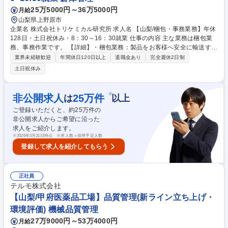
25万5000円～36万5000円
月給
山梨県上野原市
企業名 株式会社トリケミカル研究所 求人名 【山梨/梱包・事務業務】年休
128日・土日祝休み・8：30～16：30就業 仕事の内容 主な業務は梱包業
務、事務作業です。 【詳細】・梱包業務：製品をお客様へ安全に輸送する
ための梱包業務です。 梱包の種類は幅広く容器の形状に合わせて梱包を行
業界未経験歓迎
年間休日120日以上
退職金あり
完全週休2日制
います。 梱包重量は軽い物から重い物まで様々で時には50kg以上のもの
土日祝休み
を機械を使用し梱包します。 ・事務業務：入力、スキャン、資料作成等事
務全般を行っていただきます。 募集職種 【山梨/梱包・事務業務】年休12
8日・土日祝休み・8：30～16：30就業
※
非公開求人
25
万件
は
以上
ご登録いただくと、約
25
万件の
非公開求人からご希望に沿った
求人をご紹介します。
※
2026年3月31日時点 ※求人数＝採用予定人数
登録して求人を紹介してもらう
正社員
テルモ株式会社
【山梨/甲府医薬品工場】品質管理(新ライン立ち上げ・
環境評価) 機械品質管理
27万9000円～53万4000円
月給