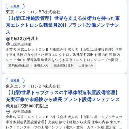
正社員
東京エレクトロンBP株式会社
【山梨/工場施設管理】世界を支える技術力を持った東
京エレクトロンG/残業月20H プラント設備メンテナン
ス
32万円以上
月給
山梨県韮崎市
企業名 東京エレクトロンＢＰ株式会社 求人名 【山梨/工場施設管理】世界
を支える技術力を持った東京エレクトロンG/残業月20H 仕事の内容 国内
シェアNo1の半導体製造装置をつくる東京エレクトロングループの開発・
生産拠点にて、設備メンテナンス、修繕計画の立案、建設会社との折衝、
業界未経験歓迎
退職金あり
完全週休2日制
土日祝休み
省エネ施策の提案など、工場インフラの安定稼働を支える業務をお任 せ致
します。入社後まずは日常実務を担当し、設備の定期点検/修繕/保守業務
などの経験を積みます（建設工事は管理をし、実作業を行いません）。将
正社員
来的には修繕計画立案、大型改修工事の建設会社選定/工事管理や省エネ提
東京エレクトロンBP株式会社
案など、メンテナンス業務のみならず、効率よく安全に稼働させる為、上
【山梨/世界トップクラスの半導体製造装置設備管理】
流から業務に携わります。また、装置生産の環境を作るため、薬品の購買
充実研修で未経験から成長 プラント設備メンテナンス
業務にも携わり、幅広いキャリアを積むチャンスがあります。 募集職種
27万5000円以上
月給
【山梨/工場施設管理】世界を支える技術力を持った東京エレクトロンG/残
業月20H
山梨県韮崎市
企業名 東京エレクトロンＢＰ株式会社 求人名 【山梨/世界トップクラスの
半導体製造装置設備管理】充実研修で未経験から成長 仕事の内容 東京エ
レクトロングループの工場インフラ（電気・空調・ガス・水処理設備）の