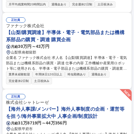
るごと支えるポジションです。 東京本社と連携しながら、山梨事業所のIT
月平均残業時間20時間以内
退職金あり
完全週休2日制
土日祝休み
環境を整え、現場の業務を支えていただきます。 【具体的な業務】■社内I
T環境の運用管理 ■Microsoft 365、Salesforce等の社内システム管理 ■ア
カウント・権限管理 ■PC、携帯等周辺機器のIT資産管理 ■社内外からの問
正社員
い合わせ、申請、依頼への対応等 ■新システム導入の検討 募集職種 【南
ファナック株式会社
アルプス/情報システム担当】★東証プライムグループ★年間休日128日
【山梨/購買調達】半導体・電子・電気部品または機構
系部品の購買・調達 購買企画
30万円～43万円
月給
山梨県南都留郡
企業名 ファナック株式会社 求人名 【山梨/購買調達】半導体・電子・電気
部品または機構系部品の購買・調達 仕事の内容 工作機械や産業用ロボッ
ト等に使用される、半導体・電子部品または機構系部品の購買・調達業務
です。価格や納期の交渉をはじめ、製造現場のスケジュールに合わせたサ
業界未経験歓迎
年間休日120日以上
時短勤務あり
退職金あり
プライヤとの調整などをお任せします。 【業務詳細】適性に応じ「半導
完全週休2日制
土日祝休み
体・電子・電気部品」または「機構系部品」の購買・調達をお任せしま
す。具体的には、担当サプライヤ（1人約100社）との価格・納品交渉、
および製造現場と連携した納期調整業務です。部品選定は開発部署が担う
正社員
ため、開発担当者と共に商談を進める機会も多く、密なコミュニケーショ
株式会社シャトレーゼ
ンが求められます。入社後はOJTを通じて製品知識やシステムの使い方を
【海外人事課/メンバー】海外人事制度の企画・運営等
習得していただきます。 募集職種 【山梨/購買調達】半導体・電子・電気
を担う/海外事業拡大中 人事企画/制度設計
部品または機構系部品の購買・調達
31万8719円～44万356円
月給
山梨県甲府市