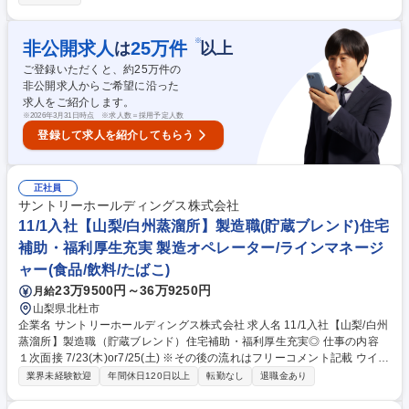
や採用・教育イベント運営、決算・固定資産管理、在庫、生産計画の作
成、など 【想定配属部署例】一般事務・営業事務 / 総務・人事 / 財務・経
理 / その他事務 / 社内情報システム / その他IT/ヘルプデスク / 品質管理・生
※
非公開求人
25
万件
は
以上
産管理/一般事務・営業事務 募集職種 【山梨】管理間接部門オープンポジ
ご登録いただくと、約
25
万件の
ション(総合職）/障がい者採用
非公開求人からご希望に沿った
求人をご紹介します。
※
2026年3月31日時点 ※求人数＝採用予定人数
登録して求人を紹介してもらう
正社員
サントリーホールディングス株式会社
11/1入社【山梨/白州蒸溜所】製造職(貯蔵ブレンド)住宅
補助・福利厚生充実 製造オペレーター/ラインマネージ
ャー(食品/飲料/たばこ)
23万9500円～36万9250円
月給
山梨県北杜市
企業名 サントリーホールディングス株式会社 求人名 11/1入社【山梨/白州
蒸溜所】製造職（貯蔵ブレンド）住宅補助・福利厚生充実◎ 仕事の内容
１次面接 7/23(木)or7/25(土) ※その後の流れはフリーコメント記載 ウイス
キー工場にて、中味製造工程（貯蔵・ブレンド・樽製造）のオペレーショ
業界未経験歓迎
年間休日120日以上
転勤なし
退職金あり
ン、生産管理、設備メンテナンス、その他改善業務を含む 日常業務全般を
ご担当いただきます。 【具体的な業務内容】 ※配属はご経験やスキルに