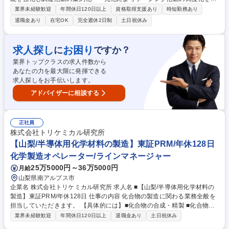
指しています。医療機器に使用される樹脂原料・原薬のソーシング/新規サ
業界未経験歓迎
年間休日120日以上
資格取得支援あり
時短勤務あり
プライヤー探索等をお任せします。 ●社内ニーズと外部シーズのマッチン
退職金あり
在宅OK
完全週休2日制
土日祝休み
グ（外部環境を調査し社内に企画提案） ●外部シーズの探索、最適取引先
選定、取引条件交渉、契約交渉 ●工場内の関連部門と連携しニーズを把握
●対象商材：樹脂、原薬 募集職種 399【甲府】調達（樹脂・原薬）/直接材
求人探し
お困り
に
ですか？
ソーシング/残業平均20時間程/在宅可
業界トップクラスの求人件数から
あなたの力を最大限に発揮できる
求人探しをお手伝いします。
アドバイザーに相談する
正社員
株式会社トリケミカル研究所
【山梨/半導体用化学材料の製造】東証PRM/年休128日
化学製造オペレーター/ラインマネージャー
25万5000円～36万5000円
月給
山梨県南アルプス市
企業名 株式会社トリケミカル研究所 求人名 ■【山梨/半導体用化学材料の
製造】東証PRM/年休128日 仕事の内容 化合物の製造に関わる業務全般を
担当していただきます。 【具体的には】■化合物の合成・精製 ■化合物の
失活処理 ■出荷に向けた準備作業 ■容器の洗浄 【業務内容の変更範囲】当
業界未経験歓迎
年間休日120日以上
退職金あり
土日祝休み
社の指定する業務 募集職種 ■【山梨/半導体用化学材料の製造】東証PRM/