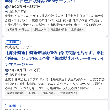
年休122日/土日祝休み web/オープンSE
22万円～28万円
月給
山梨県甲府市
企業名 グローバルデザイン株式会社 求人名 【甲斐市】官公庁での事務総
合職・マネジメント業務 ◎年休122日/土日祝休み 仕事の内容 ■市役所よ
り業務委託を受けている当社にて市民課の統括責任者として窓口業務や各
種管理者業務（マニュアル作成、資料作成、現場スタッフの管理、お客様
年間休日120日以上
退職金あり
完全週休2日制
土日祝休み
先対応、レポーティング、研修計画等）をお任せします。 ■市役所より事
務業務を受託し役所にて勤務します。 実務はパート等他スタッフが行い、
今回は、管理者を募集いたします。 ※まずは一スタッフとしてお任せ。仕
正社員
事を覚えてからのスタートですのでご安心下さい。 【やりがい】 ■委託業
株式会社ミラプロ
者としての立場だからこそできる仕事があります。 業務効率化・品質向上
【海外調達】調達未経験OK!山梨で英語を活かす。寮社
に向けた課題点や問題点へのアプローチを通して、自治体業務を支援しま
宅完備、シェアNo.1企業 半導体製造オペレーター/ライ
す。 募集職種 【甲斐市】官公庁での事務総合職・マネジメント業務 ◎年
ンマネージャー
休122日/土日祝休み
20万円～30万円
月給
山梨県北杜市
企業名 株式会社ミラプロ 求人名 【海外調達】調達未経験OK！山梨で英語
を活かす。寮社宅完備、シェアNo.1企業 仕事の内容 グローバルに展開す
る当社のモノづくりを、コストと納期面から支える海外調達がミッション
です。山梨本社の内勤ポジションで、英語力を活かし海外取引先とのやり
業界未経験歓迎
転勤なし
退職金あり
完全週休2日制
取りを担います。 ■海外取引先への見積依頼、発注 ■英語を用いた価格・
納期交渉、納期管理 ■発注点数の管理、社内納期折衝 ■コストダウン活動
の推進 ■新規取引先（海外）の開拓 募集職種 【海外調達】調達未経験O
正社員