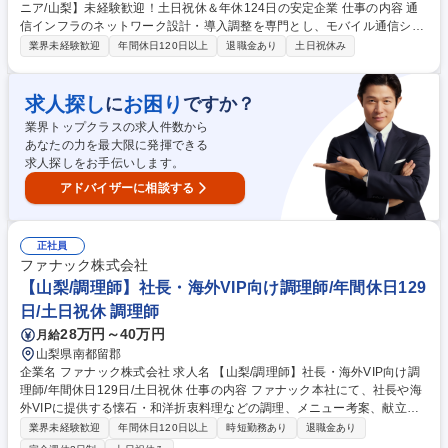
ニア/山梨】未経験歓迎！土日祝休＆年休124日の安定企業 仕事の内容 通
信インフラのネットワーク設計・導入調整を専門とし、モバイル通信シス
テム分野にて携帯電話基地局の開設手配から保守まで一貫して担当しま
業界未経験歓迎
年間休日120日以上
退職金あり
土日祝休み
す。 ■携帯電話基地局の開設に伴う候補物件の交渉・現地調査■基地局の
システム設計・各種導入調整、運用開始後の保守・メンテナンス■災害時
の安全確保や通信インフラの早期復旧対応（手配やシステム復旧等）。社
求人探し
お困り
に
ですか？
会インフラを支えるやりがいのある仕事です。未経験からでも先輩社員が
業界トップクラスの求人件数から
丁寧に育成するため、専門的な知識と技術を確実に身につけられます。
あなたの力を最大限に発揮できる
【業務内容の変更範囲】当社の指定する業務 募集職種 【携帯基地局エン
求人探しをお手伝いします。
ジニア/山梨】未経験歓迎！土日祝休＆年休124日の安定企業
アドバイザーに相談する
正社員
ファナック株式会社
【山梨/調理師】社長・海外VIP向け調理師/年間休日129
日/土日祝休 調理師
28万円～40万円
月給
山梨県南都留郡
企業名 ファナック株式会社 求人名 【山梨/調理師】社長・海外VIP向け調
理師/年間休日129日/土日祝休 仕事の内容 ファナック本社にて、社長や海
外VIPに提供する懐石・和洋折衷料理などの調理、メニュー考案、献立作
成、食材仕入れ、器の管理まで一貫してご担当いただきます。山梨の旬の
業界未経験歓迎
年間休日120日以上
時短勤務あり
退職金あり
食材を活用し創意工夫を発揮できます。 【業務詳細】朝食・夕食の会食料