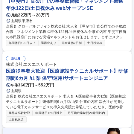
【甲斐市】官公庁での事務総合職・マネジメント業務
種 【山梨/原価企画・収益管理】フルフレックス制導入/世界シェアTOP級
年休122日/土日祝休み web/オープンSE
製品多数
22万円～28万円
月給
山梨県甲府市
企業名 グローバルデザイン株式会社 求人名 【甲斐市】官公庁での事務総
合職・マネジメント業務 ◎年休122日/土日祝休み 仕事の内容 甲斐市役所
の市民課窓口における現場マネジメントをお任せします。まずはスタッフ
業務から学び業務を習得。現場の改善提案などを通じて、市民の方々が利
年間休日120日以上
退職金あり
完全週休2日制
土日祝休み
用しやすい行政サービスへと導きます。 ・窓口業務、各種管理者業務（マ
ニュアル作成・資料作成・レポーティング） ・パートスタッフの管理・指
導・シフト調整・研修計画策定 ・行政担当者との打ち合わせ、課題解決に
正社員
向けた提案 まずは現場実務からスタートするため行政知識がなくても安
株式会社エスエスサポート
心。店舗や現場で培った対人スキルをフルに活かせます。 募集職種 【甲
医療従事者大歓迎【医療施設テクニカルサポート】研修
斐市】官公庁での事務総合職・マネジメント業務 ◎年休122日/土日祝休み
期間6カ月 /山梨 保守/運用/サポートエンジニア
360万円～552万円
年俸
山梨県
企業名 株式会社エスエスサポート 求人名 ★医療従事者大歓迎【医療施設
テクニカルサポート】研修期間6カ月◎/山梨 仕事の内容 親会社が開発し
ている電子カルテサービスの導入先病院に常駐していただき、医師や看護
師の方々のお困りごとに応えるテクニカルサポート業務をお任せいたしま
業界未経験歓迎
年間休日120日以上
月平均残業時間20時間以内
す。医療業界を支える、やりがいの強いお仕事です◎ 【具体的には】シス
土日祝休み
テムの操作説明、PCトラブルシューティング、データバックアップ確認
等のテクニカルサポート、各部門からの問い合わせ対応、医療情報システ