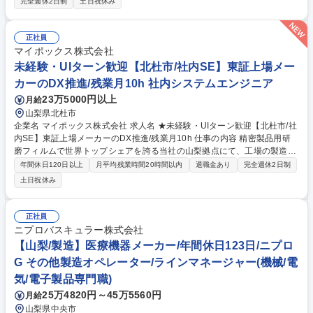
完全週休2日制
土日祝休み
理（週2～3回、6～7品）、昼食のお弁当（1日10～20食）、立食パーティ
（最大80名）等の調理全般をお任せします。お客様ごとにメニューを変
え、和食・洋食の担当が連携し一皿を創り上げます。朝食時は7時出社、
正社員
夕食時は21時退社等変動はありますが、土日祝休みで年休129日とワーク
マイポックス株式会社
ライフバランスは抜群です。名門料亭出身等の料理長経験者と共にハイレ
未経験・UIターン歓迎【北杜市/社内SE】東証上場メー
ベルな環境で働けます。 募集職種 【山梨/調理師】社長・海外VIP向け調
カーのDX推進/残業月10h 社内システムエンジニア
理師/年間休日129日/土日祝休
23万5000円以上
月給
山梨県北杜市
企業名 マイポックス株式会社 求人名 ★未経験・UIターン歓迎【北杜市/社
内SE】東証上場メーカーのDX推進/残業月10h 仕事の内容 精密製品用研
磨フィルムで世界トップシェアを誇る当社の山梨拠点にて、工場の製造・
生産技術や社内のワークフロー・業務プロセスを効率化しつつ、デジタル
年間休日120日以上
月平均残業時間20時間以内
退職金あり
完全週休2日制
化を実現していただきます。 ■現場からの問い合わせ対応（Slack等での
土日祝休み
ヘルプデスク） ■現場へのヒアリングと、手入力等アナログな非効率の可
視化 ■既存機器やWebアプリ等を活用した業務自動化の要件定義～実装
【ポイント】高度なITスキルより「現場の課題をどう解決するか」という
正社員
『仮説⇒検証』を繰り返すことが好きな方、得意な方に親和性がありそう
ニプロバスキュラー株式会社
です。構築した仕組みで「ラクになったわ！」という社員からの声がやり
【山梨/製造】医療機器メーカー/年間休日123日/ニプロ
がいになります。 募集職種 ★未経験・UIターン歓迎【北杜市/社内SE】東
G その他製造オペレーター/ラインマネージャー(機械/電
証上場メーカーのDX推進/残業月10h
気/電子製品専門職)
25万4820円～45万5560円
月給
山梨県中央市