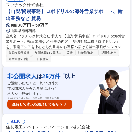
は実際に現場で装置の物流業務（搬入・梱包・設置・運送関連）の基礎を
ファナック株式会社
学び、2年目以降に装置物流部の業務を経験に応じてお任せいたします。
【山梨/貿易事務】ロボドリルの海外営業サポート、輸
募集職種 【物流実務/入出荷】半導体製造装置/プライム上場/東京エレクト
出業務など 貿易
ロンG/年休125日
30万円～50万円
月給
山梨県南都留郡
企業名 ファナック株式会社 求人名 【山梨/貿易事務】ロボドリルの海外営
業サポート、輸出業務など 仕事の内容 小型切削加工機「ロボドリル」
を、東南アジアを中心とした世界のお客様へ届ける輸出事務ポジションで
す。海外関係会社と連携しながら、見積作成から安全保障対応、輸出手続
業界未経験歓迎
年間休日120日以上
英語
時短勤務あり
退職金あり
きまで一貫してご担当いただきます。 【業務詳細】東南アジアを中心とし
完全週休2日制
土日祝休み
た世界のお客様向けにロボドリルの見積作成～輸出対応までを担当いただ
きます。■海外営業サポート（見積作成・安全保障対応）：海外関係会社
の担当者から届くオーダーの内容確認、見積作成、安全保障貿易管理に基
※
非公開求人
25
万件
は
以上
づく確認・書類作成、受注後製造部門への依頼・納期調整■輸出業務（出
ご登録いただくと、約
25
万件の
荷・物流手配）：提携会社への梱包・出荷指示、インボイス等輸出書類作
非公開求人からご希望に沿った
成、出荷スケジュール調整・管理 募集職種 【山梨/貿易事務】ロボドリル
求人をご紹介します。
の海外営業サポート、輸出業務など
※
2026年3月31日時点 ※求人数＝採用予定人数
登録して求人を紹介してもらう
正社員
住友電工デバイス・イノベーション株式会社