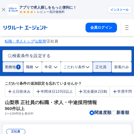
アプリで求人探しをもっと便利に！
インストール
レビュー高評価
無料
会員ログイン
/
/
転職・求人トップ
山梨県
正社員
検索条件を設定する
勤務地
職種
年収
こだわり条件
正社員
新着のみ
1
こだわり条件の追加設定を忘れていませんか？
土日祝休み
年間休日120日以上
完全週休2日制
学歴不問
山梨県 正社員の転職・求人・中途採用情報
960
件以上
関連度順
新着順
1
〜
100
件目を表示中
正社員