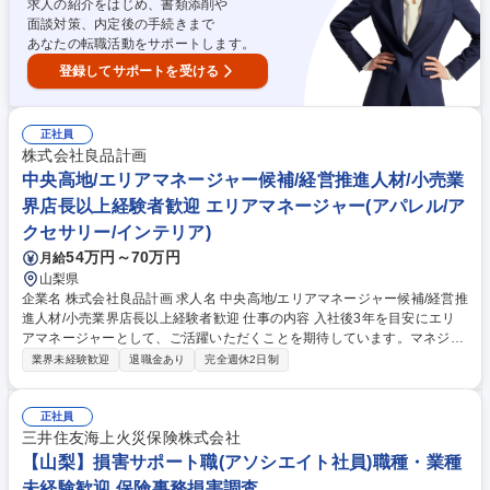
求人の紹介をはじめ、書類添削や
面談対策、内定後の手続きまで
あなたの転職活動をサポートします。
登録してサポートを受ける
正社員
株式会社良品計画
中央高地/エリアマネージャー候補/経営推進人材/小売業
界店長以上経験者歓迎 エリアマネージャー(アパレル/ア
クセサリー/インテリア)
54万円～70万円
月給
山梨県
企業名 株式会社良品計画 求人名 中央高地/エリアマネージャー候補/経営推
進人材/小売業界店長以上経験者歓迎 仕事の内容 入社後3年を目安にエリ
アマネージャーとして、ご活躍いただくことを期待しています。マネジメ
ントのご経験を活かして個店経営を精度高く実現し、弊社の成長の一翼を
業界未経験歓迎
退職金あり
完全週休2日制
担っていただきたいと考えています。 ＜任せる業務＞■管轄店舗が売上・
利益を達成するために、エリアの経営者として戦略を立案・実行すること
■個店経営を実現できる店長の育成を、部下であるブロックマネージャー
正社員
を通じて実現すること■営業の戦略や仕組み（店舗環境・システム等）に
三井住友海上火災保険株式会社
ついて販売部側の窓口として関連部署と連携すること■更なる事業成長を
【山梨】損害サポート職(アソシエイト社員)職種・業種
見据えた際に強化すべき点に対して業務改善や仕組化、整備を行い、全社
未経験歓迎 保険事務損害調査