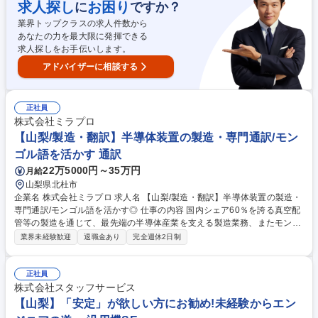
ムの運用、メンテナンスサポート全般、書類作成等 ゆくゆくは、サーバや
求人探し
お困り
に
ですか？
ネットワークの保守業務や現状のシステム・運用の課題整理、新たなシス
業界トップクラスの求人件数から
テム構築の提案等も勉強いただきながら徐々にお任せいたします。 募集職
あなたの力を最大限に発揮できる
種 ★医療従事者大歓迎【医療施設テクニカルサポート】研修期間6カ月◎/
求人探しをお手伝いします。
山梨
アドバイザーに相談する
正社員
株式会社ミラプロ
【山梨/製造・翻訳】半導体装置の製造・専門通訳/モン
ゴル語を活かす 通訳
22万5000円～35万円
月給
山梨県北杜市
企業名 株式会社ミラプロ 求人名 【山梨/製造・翻訳】半導体装置の製造・
専門通訳/モンゴル語を活かす◎ 仕事の内容 国内シェア60％を誇る真空配
管等の製造を通じて、最先端の半導体産業を支える製造業務、またモンゴ
ル人社員とのコミュニケーションをつなぐ通訳業務もお任せします。 【製
業界未経験歓迎
退職金あり
完全週休2日制
造業務】■真空配管や部品の溶接・加工・検査 ■オーダーメイド製品の精
密な製作 ■真空配管や部品の溶接・加工・検査 ■オーダーメイド製品の精
密な製作 ■予算管理などのマネジメント業務 【通訳業務】■技術資料・マ
正社員
ニュアル等の翻訳■半導体製造装置の組立研修で得た知識を基にした技術
株式会社スタッフサービス
説明、通訳 募集職種 【山梨/製造・翻訳】半導体装置の製造・専門通訳/モ
【山梨】「安定」が欲しい方にお勧め!未経験からエン
ンゴル語を活かす◎