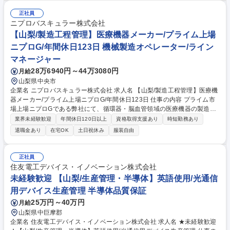
年休128日
正社員
ニプロバスキュラー株式会社
【山梨/製造工程管理】医療機器メーカー/プライム上場
ニプロG/年間休日123日 機械製造オペレーター/ライン
マネージャー
28万6940円～44万3080円
月給
山梨県中央市
企業名 ニプロバスキュラー株式会社 求人名 【山梨/製造工程管理】医療機
器メーカー/プライム上場ニプロG/年間休日123日 仕事の内容 プライム市
場上場ニプロGである弊社にて、循環器・脳血管領域の医療機器の製造工
程管理業務をお任せします。心臓病、脳梗塞等の血管治療等の製品の製造
業界未経験歓迎
年間休日120日以上
資格取得支援あり
時短勤務あり
に関わり、人命を救うものづくりに携わることができます。 【具体的に
退職金あり
在宅OK
土日祝休み
服装自由
は】■製造工程の管理：カテーテルなどの医療機器製造における各工程の
進捗管理 ■スケジュール管理：生産計画に基づいた製造スケジュールの調
整と管理 ■改善活動：製造プロセスの効率化や品質向上のための改善提案
正社員
と実施 ■滅菌作業：医療機器に必要な滅菌工程の管理 ■その他関連業務：
住友電工デバイス・イノベーション株式会社
製造に関わる各種データ管理や書類作成など 募集職種 【山梨/製造工程管
未経験歓迎 【山梨/生産管理・半導体】英語使用/光通信
理】医療機器メーカー/プライム上場ニプロG/年間休日123日
用デバイス生産管理 半導体品質保証
25万円～40万円
月給
山梨県中巨摩郡
企業名 住友電工デバイス・イノベーション株式会社 求人名 ★未経験歓迎