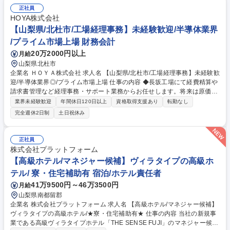
応じ選考過程で決定。 ■ウイスキー原酒の移送、ブレンド作業 ■品質確認
正社員
（官能評価含む）、管理、改善 ■設備保全業務 ■改善業務 募集職種 11/1入
HOYA株式会社
社【山梨/白州蒸溜所】製造職（貯蔵ブレンド）住宅補助・福利厚生充実◎
【山梨県/北杜市/工場経理事務】未経験歓迎/半導体業界
/プライム市場上場 財務会計
20万2000円以上
月給
山梨県北杜市
企業名 ＨＯＹＡ株式会社 求人名 【山梨県/北杜市/工場経理事務】未経験歓
迎/半導体業界◎/プライム市場上場 仕事の内容 ◆長坂工場にて経費精算や
請求書管理など経理事務・サポート業務からお任せします。将来は原価計
算や予算管理などの管理会計スキル習得、海外拠点との連携などグローバ
業界未経験歓迎
年間休日120日以上
資格取得支援あり
転勤なし
ルに活躍できるキャリアを目指せます。 【詳細】(1)支払い・精算業務：
完全週休2日制
土日祝休み
「楽楽精算」システムを使用 (2)伝票起票：会計システム「SAP」への入
力業務 (3)データ整理、書類整理 (4)経理・財務関連業務のサポート、新シ
ステム導入サポート ★入社後は簡単なサポート業務からスタート。システ
正社員
ムの使用方法も丁寧に指導しますので安心です。ゆくゆくは工場経営に直
株式会社プラットフォーム
結する原価計算や、費用分析などの高度なスキルも身につきます。 募集職
【高級ホテル/マネジャー候補】ヴィラタイプの高級ホ
種 【山梨県/北杜市/工場経理事務】未経験歓迎/半導体業界◎/プライム市場
テル/ 寮・住宅補助有 宿泊/ホテル責任者
上場
41万9500円～46万3500円
月給
山梨県南都留郡
企業名 株式会社プラットフォーム 求人名 【高級ホテル/マネジャー候補】
ヴィラタイプの高級ホテル/★寮・住宅補助有★ 仕事の内容 当社の新規事
業である高級ヴィラタイプホテル「THE SENSE FUJI」のマネジャー候補