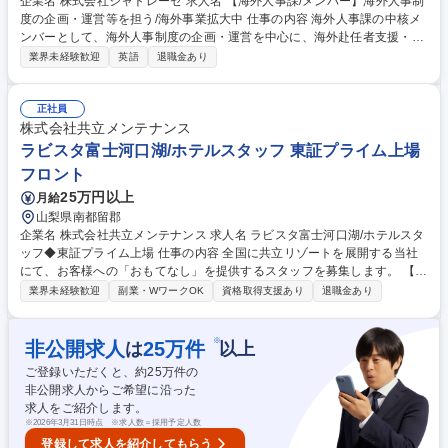
企業名 株式会社シャトレーゼ 求人名 【海外人事課/メンバー】海外人事制
度の企画・運営等を担う/海外事業拡大中 仕事の内容 海外人事課の中核メ
ンバーとして、海外人事制度の企画・運営を中心に、海外赴任者支援・現
地法人支援・人材開発まで幅広く担当いただきます。特に、今後急速に拡
業界未経験歓迎
英語
退職金あり
大するインドネシアを中心とした海外事業を支えるた め、海外給与制度や
赴任制度の再整備・構築が最重要ミッションとなります【詳細】■海外人
事制度の企画・運営（最重要ミッション）…海外給与制度・駐在員制度の
正社員
企画、改善、再構築/海外赴任条件、手当制度の設計・見直し/各国制度に
株式会社共立メンテナンス
対応した人事制度の導入・運用/海外事業統括部と連携した制度企画推進■
ラビスタ富士河口湖/ホテルスタッフ 東証プライム上場
海外赴任・帰任サポート■海外赴任者の給与・税務対応■海外現地法人支援
フロント
■グローバル人材開発■海外プロジェクト支援 募集職種 【海外人事課/メン
25万円以上
月給
バー】海外人事制度の企画・運営等を担う/海外事業拡大中
山梨県南都留郡
企業名 株式会社共立メンテナンス 求人名 ラビスタ富士河口湖/ホテルスタ
ッフ◆東証プライム上場 仕事の内容 全国に共立リゾートを展開する当社
にて、お客様への「おもてなし」を提供するスタッフを募集します。 【フ
ロント】接客対応（チェックイン、チェックアウト、観光案内）／館内案
業界未経験歓迎
副業・WワークOK
資格取得支援あり
退職金あり
内、予約受付、各種手配、売店応対 【レストランホール】レストランでの
お食事の提供／テーブルセッティング・片付、デシャップ 【予約販売/総
務経理】データ入力・管理、電話対応／ホテルシステムによる予約受付、
※
非公開求人
25
万件
は
以上
売上・入金処理 【施設管理】客室及び共用部、温浴施設の清掃、ホテル内
ご登録いただくと、約
25
万件の
の設備点検などの計画及び実行、その他付帯設備の点検管理、駐車場内で
非公開求人からご希望に沿った
の車両誘導・管理、送迎ドライバーなど 募集職種 ラビスタ富士河口湖/ホ
求人をご紹介します。
テルスタッフ◆東証プライム上場
※
2026年3月31日時点 ※求人数＝採用予定人数
登録して求人を紹介してもらう