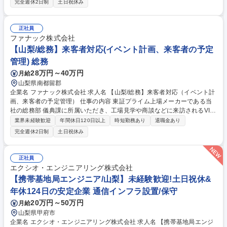
完全週休2日制
土日祝休み
の製造を担います。入社後は基礎教育を実施し、徐々に業務知識を習得し
ていただきます。配属先は【1】部品の受入れや製品の出荷【2】工作機械
の組立【3】工作機械の検査のいずれかのポジションにて業務を担ってい
正社員
ただく予定です。※重量物を取扱う場合がございます。※自社製品を自社
ファナック株式会社
内で組み立てることが中心となるため、基本は工場内勤務です。 募集職種
【山梨/総務】来客者対応(イベント計画、来客者の予定
【山梨/製造技能職】産業用ロボットの組立や検査・物流
管理) 総務
28万円～40万円
月給
山梨県南都留郡
企業名 ファナック株式会社 求人名 【山梨/総務】来客者対応（イベント計
画、来客者の予定管理） 仕事の内容 東証プライム上場メーカーである当
社の総務部 儀典課に所属いただき、工場見学や商談などに来訪されるVIP
（社長・役員クラス）・お客様の接遇、スケジュール調整等の業務をご担
業界未経験歓迎
年間休日120日以上
時短勤務あり
退職金あり
当いただきます。 【業務詳細】■来訪者の接遇・スケジュール管理等がメ
完全週休2日制
土日祝休み
インの仕事です。■入社後まず接遇業務を担当いただき、現場運営の流れ
や基礎をしっかりと身につけていただく予定です。その上で将来的にはチ
ームの中心メンバーとして、課を牽引していただくことを期待していま
正社員
す。■本社へのご来社（社長や役員との面談）が週に3～5件程度、工場見
エクシオ・エンジニアリング株式会社
学など別館へのご来社が週に10～15件程度あります。 募集職種 【山梨/総
【携帯基地局エンジニア/山梨】未経験歓迎!土日祝休&
務】来客者対応（イベント計画、来客者の予定管理）
年休124日の安定企業 通信インフラ設置/保守
20万円～50万円
月給
山梨県甲府市
企業名 エクシオ・エンジニアリング株式会社 求人名 【携帯基地局エンジ