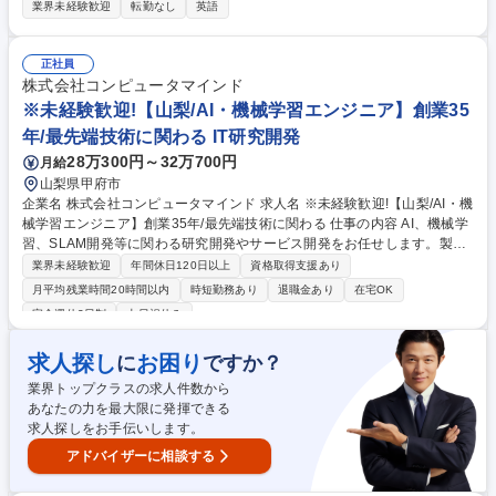
として、宿泊や接客サービスなどをお任せいたします。海外からのお客様
業界未経験歓迎
転勤なし
英語
も多いため英語力を活かせます！ ・フロント業務（チェックイン/チェッ
クアウト業務/予約管理/事前準備） ・サービス業務（お食事の提供や接客
対応/送迎)・ハウスキーピング（客室の清掃/メンテナンス） 【当社施設に
正社員
ついて】大自然×ラグジュアリーが融合した洗練リゾートホテル！富士山
株式会社コンピュータマインド
パノラマビューの室内、貸切の天然温泉やサウナをご提供しております。
※未経験歓迎!【山梨/AI・機械学習エンジニア】創業35
※ホームページ：https://www.thesense.jp/fuji/ 募集職種 【高級ホテル/マ
年/最先端技術に関わる IT研究開発
ネジャー候補】ヴィラタイプの高級ホテル/★寮・住宅補助有★
28万300円～32万700円
月給
山梨県甲府市
企業名 株式会社コンピュータマインド 求人名 ※未経験歓迎!【山梨/AI・機
械学習エンジニア】創業35年/最先端技術に関わる 仕事の内容 AI、機械学
習、SLAM開発等に関わる研究開発やサービス開発をお任せします。製
造、建築、医療等の幅広い業界が対象。適性に応じて要件定義から研究開
業界未経験歓迎
年間休日120日以上
資格取得支援あり
発まで最適なポジションを提案します。大学との共同研究あり。 ≪詳細≫
月平均残業時間20時間以内
時短勤務あり
退職金あり
在宅OK
■AI・機械学習を用いたアルゴリズムおよびプロダクト開発 ■3次元点群デ
完全週休2日制
土日祝休み
ータ、SLAM技術を活用した研究開発 ■製造・建築・インフラ・医療分野
向けのシステム開発 ■大学との共同研究を含む先端技術のPoC 【開発環
求人探し
お困り
に
ですか？
境】言語：Python／ライブラリ：PyTorch、TensorFlow等 【業務内容の
変更の範囲】当社の指定する業務 募集職種 ※未経験歓迎!【山梨/AI・機械
業界トップクラスの求人件数から
学習エンジニア】創業35年/最先端技術に関わる
あなたの力を最大限に発揮できる
求人探しをお手伝いします。
アドバイザーに相談する