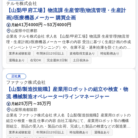
テルモ株式会社
【山梨/甲府工場】物流課 生産管理(物流管理・生産計
画)/医療機器メーカー 購買企画
41万4000円～53万4000円
月給
山梨県中巨摩郡
企業名 テルモ株式会社 求人名 【山梨/甲府工場】物流課 生産管理(物流管
理・生産計画)/医療機器メーカー 仕事の内容 受注に基づく生産計画の作成
（インベントリープランニング）や、在庫不足・過剰在庫を防ぐための需
給調整を担当します。本社や調達・サプライヤーなどの関係部門と連携
業界未経験歓迎
年間休日120日以上
資格取得支援あり
時短勤務あり
し、組織横断で供給体制を最適化します。 (1)生産・在庫計画:SAPやMES
退職金あり
在宅OK
完全週休2日制
土日祝休み
などのシステムを活用した需給調整 (2)調整・推進業務:本社（S&OP）や
サプライヤーとの連携、突発的な問題発生時の関係部署を巻き込んだ意思
決定のリード (3)改善・高度化業務:AIを活用した生産計画の最適化や、Ex
正社員
celベース業務の効率化・自動化の検討、最新SCM知識の取り込み ※英語
ファナック株式会社
は翻訳ツールを使用しながら文章のやり取りができれば問題ありません。
【山梨/製造技能職】産業用ロボットの組立や検査・物
募集職種 【山梨/甲府工場】物流課 生産管理(物流管理・生産計画)/医療機
流 機械製造オペレーター/ラインマネージャー
器メーカー
25万円～35万円
月給
山梨県南都留郡
企業名 ファナック株式会社 求人名 【山梨/製造技能職】産業用ロボットの
組立や検査・物流 仕事の内容 自社工場内にて、産業用ロボット等の機構
部組立、部品の受入れ・製品の出荷、完成した製品の検査などの製造業務
全般をお任せします。ご経験や希望を考慮して配属先を決定します。 【業
業界未経験歓迎
年間休日120日以上
時短勤務あり
退職金あり
務詳細】自動車、IT機器、医療などあらゆる部品加工に使われる工作機械