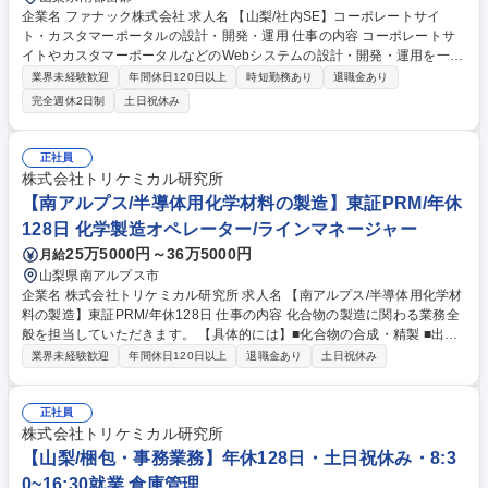
企業名 ファナック株式会社 求人名 【山梨/社内SE】コーポレートサイ
ト・カスタマーポータルの設計・開発・運用 仕事の内容 コーポレートサ
イトやカスタマーポータルなどのWebシステムの設計・開発・運用を一貫
してご担当いただきます。 【業務詳細】■コーポレートサイト及びカスタ
業界未経験歓迎
年間休日120日以上
時短勤務あり
退職金あり
マーポータルの維持管理：日々の更新対応や情報アップデートといった維
完全週休2日制
土日祝休み
持管理業務をお任せします。■コーポレートサイト及びカスタマーポータ
ルを利用したCX向上およびEX向上に資する施策の実施：内製を進め、CX
およびEXを向上させるための内容の刷新やデザイン変更をしていきたい
正社員
と考えています。■将来はデータ基盤の設計・開発・運用を担っていただ
株式会社トリケミカル研究所
くことを期待しています。 募集職種 【山梨/社内SE】コーポレートサイ
【南アルプス/半導体用化学材料の製造】東証PRM/年休
ト・カスタマーポータルの設計・開発・運用
128日 化学製造オペレーター/ラインマネージャー
25万5000円～36万5000円
月給
山梨県南アルプス市
企業名 株式会社トリケミカル研究所 求人名 【南アルプス/半導体用化学材
料の製造】東証PRM/年休128日 仕事の内容 化合物の製造に関わる業務全
般を担当していただきます。 【具体的には】■化合物の合成・精製 ■出荷
に向けた準備作業 ■容器の洗浄 ■製品評価特に昇華精製を専属で従事して
業界未経験歓迎
年間休日120日以上
退職金あり
土日祝休み
いただきます。 【業務内容の変更範囲】当社の指定する業務 募集職種
【南アルプス/半導体用化学材料の製造】東証PRM/年休128日
正社員
株式会社トリケミカル研究所
【山梨/梱包・事務業務】年休128日・土日祝休み・8:3
0~16:30就業 倉庫管理