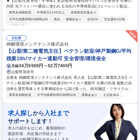
★【山梨/生産管理・半導体】英語使用/光通信用デバイス生産管理 仕事の
内容 光ファイバー通信に使われる当社の半導体部品(コヒーレント製品と
呼ばれる次世代の高性能タイプ)について、「いつ・どの工場で・どれだ
業界未経験歓迎
年間休日120日以上
資格取得支援あり
けつくるか」を計画し、実行をリードする生産管理のお仕事です。 ・製造
月平均残業時間20時間以内
英語
退職金あり
在宅OK
完全週休2日制
計画の策定と進捗管理(拠点別生産計画の立案、製造キャパシティに基づ
土日祝休み
く投入計画) ・仕掛・在庫管理、工程進捗管理 ・ベトナム工場への計画出
力と部品発送管理、山梨での検査・出荷指示 ・注文管理、納期回答、売上
正社員
計画のデータ集計と予実管理 ・開発、製造、製造技術、資材調達、物流、
神鋼環境メンテナンス株式会社
品質、事業計画、営業部門との調整業務 ・海外の大手IT企業・通信事業者
【山梨/第二種電気主任】ベテラン歓迎/神戸製鋼G/平均
といったエンド顧客との納期折衝 募集職種 ★未経験歓迎★【山梨/生産管
理・半導体】英語使用/光通信用デバイス生産管理
残業10h/マイカー通勤可 安全管理/環境保全
36万6500円～52万7400円
月給
山梨県笛吹市
企業名 神鋼環境メンテナンス株式会社 求人名 【山梨/第二種電気主任】ベ
テラン歓迎/神戸製鋼G/平均残業10h/マイカー通勤可 仕事の内容 複数の自
治体を運営母体とする事務組合から請け負った、焼却施設・リサイクル施
設の維持管理業務がメインとなります。電気主任業務を中心に以下をお任
業界未経験歓迎
月平均残業時間20時間以内
退職金あり
土日祝休み
せします。※建物の改変を伴う業務は含みません。 【業務詳細】■電気設
備の安全管理審査対応■電気設備の月例点検、年次点検業務■設備機器の点
検、保守、整備■ごみクレーンの運転操作、日常点検、整備■施設内の清
求人探し
入社まで
から
掃、保守■中央制御室での運転監視※現場管理全般をお任せする予定で
サポートします！
す。【業務魅力】入社後、電気主任として施設の管理業務全般をお任せい
たしますので、仕事の裁量権を持って行っていただく事が可能です。 募集
求人の紹介をはじめ、書類添削や
職種 【山梨/第二種電気主任】ベテラン歓迎/神戸製鋼G/平均残業10h/マイ
面談対策、内定後の手続きまで
カー通勤可
あなたの転職活動をサポートします。