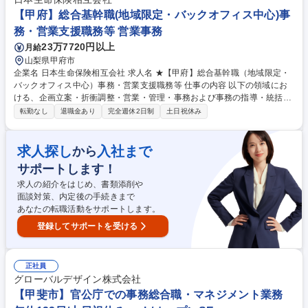
立案 募集職種 【甲府市/官公庁内の事務プロジェクトリード】教育体制◎/
【甲府】総合基幹職(地域限定・バックオフィス中心)事
豊富なキャリアパス
務・営業支援職務等 営業事務
23万7720円以上
月給
山梨県甲府市
企業名 日本生命保険相互会社 求人名 ★【甲府】総合基幹職（地域限定・
バックオフィス中心）事務・営業支援職務等 仕事の内容 以下の領域にお
ける、企画立案・折衝調整・営業・管理・事務および事務の指導・統括業
務にわたる業務全般を中心に幅広くご活躍いただきます。 ＜入社直後の職
転勤なし
退職金あり
完全週休2日制
土日祝休み
務の例＞ 〇支社領域：営業職員の活動がスムーズに進むよう、事務手続き
や各種調整を担当。保険手続きに関する事務、営業職員からの問い合わせ
対応、支社運営業務(営業職員の採用事務・地域の企業との取引の支援業
求人探し
入社まで
から
務・支社での企画業務など)等〇ライフプラザ領域：お客様がご来店する
サポートします！
窓口で、安心して保険について相談できるようお客様対応を担当。来店さ
れたお客様のニーズヒアリング、契約内容の相談対応、各種お手続き対応
求人の紹介をはじめ、書類添削や
等 募集職種 ★【甲府】総合基幹職（地域限定・バックオフィス中心）事
面談対策、内定後の手続きまで
務・営業支援職務等
あなたの転職活動をサポートします。
登録してサポートを受ける
正社員
グローバルデザイン株式会社
【甲斐市】官公庁での事務総合職・マネジメント業務