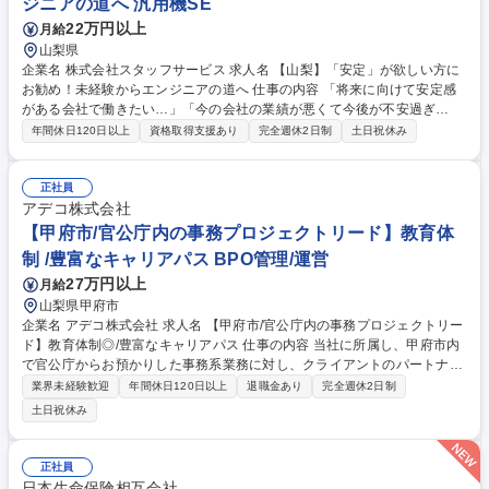
ジニアの道へ 汎用機SE
22万円以上
月給
山梨県
企業名 株式会社スタッフサービス 求人名 【山梨】「安定」が欲しい方に
お勧め！未経験からエンジニアの道へ 仕事の内容 「将来に向けて安定感
がある会社で働きたい…」「今の会社の業績が悪くて今後が不安過ぎ
る…」と思ったことはありませんか？ 当社エンジニア職はそんな不安が払
年間休日120日以上
資格取得支援あり
完全週休2日制
土日祝休み
拭できる可能性があります！ 当社の正社員として契約先のメーカーにてエ
ンジニアとして勤務いただきます。エンジニアにはモノづくり系からIT系
まで様々な種類がございますが、個々の適性やご希望を踏まえて、最適な
正社員
案件で勤務いただきながら成長をサポートします！（面接選考にて希望や
アデコ株式会社
適性のマッチングを実施） 「なぜ安定や手に職を得られるのか？」メリッ
【甲府市/官公庁内の事務プロジェクトリード】教育体
トは下記の【必要な能力・経験】と【制度・福利厚生備考】をご覧くださ
制 /豊富なキャリアパス BPO管理/運営
い。 募集職種 【山梨】「安定」が欲しい方にお勧め！未経験からエンジ
27万円以上
月給
ニアの道へ
山梨県甲府市
企業名 アデコ株式会社 求人名 【甲府市/官公庁内の事務プロジェクトリー
ド】教育体制◎/豊富なキャリアパス 仕事の内容 当社に所属し、甲府市内
で官公庁からお預かりした事務系業務に対し、クライアントのパートナー
としてプロジェクト運営・オペレーション改善・実業務を担う組織のマネ
業界未経験歓迎
年間休日120日以上
退職金あり
完全週休2日制
ジメントなどをお任せします。 ★マネジメント力やコンサルティングスキ
土日祝休み
ルなど、ご意向に合わせ様々なスキル・専門性が身につく環境です！ ＜業
務管理＞■現場業務の運営、プロジェクトの進捗管理、オペレーションの
確立 ■クライアント課題へのコンサルティング（DXなど） ＜労務管理＞■
正社員
スタッフの採用・教育 ＜収支管理＞■収支予測、収支改善に向けた改善案
日本生命保険相互会社