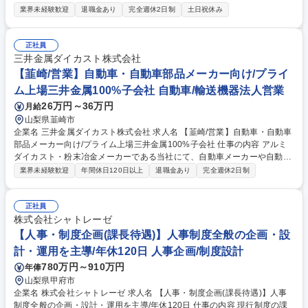
安定稼働を支える業務全般をお任せします。半導体製造装置の最先端工場
業界未経験歓迎
退職金あり
完全週休2日制
土日祝休み
で幅広い領域の設備管理スキルを身に着けることができます。 【具体的に
は】設備の定期点検、修繕計画の立案、建設会社との折衝、大型改修工事
の管理（実作業は行いません）工場の効率化・コスト削減のための省エネ
正社員
施策の提案 ★キャリアステップ：まずは日常の点検・保守業務から経験を
三井金属ダイカスト株式会社
積み、将来的には修繕計画の立案、建設会社選定/工事管理、省エネ提案と
【韮崎/営業】自動車・自動車部品メーカー向け/プライ
いった上流工程へ。また、薬品の購買など幅広い業務に携わり、フルスペ
ム上場三井金属100%子会社 自動車/輸送機器法人営業
ックの設備エンジニアを目指せます。 募集職種 【山梨/世界トップクラス
26万円～36万円
月給
の半導体製造装置設備管理】充実研修で未経験から成長
山梨県韮崎市
企業名 三井金属ダイカスト株式会社 求人名 【韮崎/営業】自動車・自動車
部品メーカー向け/プライム上場三井金属100%子会社 仕事の内容 アルミ
ダイカスト・粉末冶金メーカーである当社にて、自動車メーカーや自動車
部品メーカー向けの営業をご担当頂きます。静岡や関東の既存顧客を中心
業界未経験歓迎
年間休日120日以上
退職金あり
完全週休2日制
に、長期的な信頼関係を構築し取引拡大を担うポジションです。 【業務詳
細】 ■市場調査やニーズ把握 ■対顧客の拡販活動、仕様確認、見積作成、
価格交渉、動向調整 ■対工場の見積依頼、内示情報展開、顧客と工場の調
正社員
整 【仕事の魅力】EVやHVの進化に伴いECUなどの需要が右肩上がりで成
株式会社シャトレーゼ
長を続ける中、最先端の自動車開発に深く貢献できるダイナミックな環境
【人事・制度企画(課長待遇)】人事制度全般の企画・設
です。 募集職種 【韮崎/営業】自動車・自動車部品メーカー向け/プライム
計・運用を主導/年休120日 人事企画/制度設計
上場三井金属100%子会社
780万円～910万円
年俸
山梨県甲府市
企業名 株式会社シャトレーゼ 求人名 【人事・制度企画(課長待遇)】人事
制度全般の企画・設計・運用を主導/年休120日 仕事の内容 現行制度の課