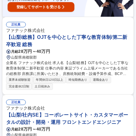
登録してサポートを受ける
正社員
ファナック株式会社
【山梨/総務】OJTを中心とした丁寧な教育体制/第二新
卒歓迎 総務
28万円～40万円
月給
山梨県南都留郡
企業名 ファナック株式会社 求人名 【山梨/総務】OJTを中心とした丁寧な
教育体制/第二新卒歓迎 仕事の内容 東証プライム上場メーカーである当社
の総務部 庶務課に所属いただき、庶務統制経費・設備予算作成、BCP・
災害・防災対応、社有車の維持・管理業務を中心にお任せいたします。
業界未経験歓迎
年間休日120日以上
時短勤務あり
退職金あり
【業務詳細】■庶務統制経費、設備予算作成：年に二回、什器や備品、設
完全週休2日制
土日祝休み
備といった各部署が購入したいものの取りまとめ・予算作成等■BCP・災
害・防災対応：地震・台風等の災害発生時の対応、避難訓練の立案・実施
等■社有車の維持・管理：全国の営業車の管理、定期メンテナンスの手配
正社員
等■役員車・来客用の配車管理■事務用品や什器備品等の発注・管理■社
ファナック株式会社
内・社外イベントの運営等■その他総務関連業務 募集職種 【山梨/総務】O
【山梨/社内SE】コーポレートサイト・カスタマーポー
JTを中心とした丁寧な教育体制/第二新卒歓迎
タルの設計・開発・運用 フロントエンドエンジニア
28万円～40万円
月給
山梨県南都留郡