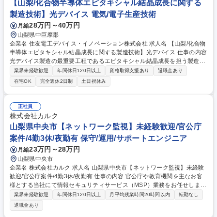
【山梨/化合物半導体エピタキシャル結晶成長に関する
製造技術】光デバイス 電気/電子生産技術
28万円～40万円
月給
山梨県中巨摩郡
企業名 住友電工デバイス・イノベーション株式会社 求人名 【山梨/化合物
半導体エピタキシャル結晶成長に関する製造技術】光デバイス 仕事の内容
光デバイス製造の最重要工程であるエピタキシャル結晶成長を担う製造技
術エンジニア。MOCVD等を用いた化合物半導体の結晶成長プロセスにつ
業界未経験歓迎
年間休日120日以上
資格取得支援あり
退職金あり
いて、量産立ち上げから歩留まり安定化、不具合対策まで。 ・MOCVD等
在宅OK
完全週休2日制
土日祝休み
によるエピタキシャル結晶成長プロセスの製造技術開発 ・量産立ち上げ、
歩留まり安定化、不具合対策 ・製造装置の改善・新規導入対応（洗浄装
置、CVD装置等） ・原料・材料変動への対応、サプライヤとの技術的折
正社員
衝 ・各工程(前工程、後工程)との連携による課題解決 ・新製品の量産プロ
株式会社カルク
セス確立 募集職種 【山梨/化合物半導体エピタキシャル結晶成長に関する
山梨県中央市【ネットワーク監視】未経験歓迎/官公庁
製造技術】光デバイス
案件/4勤3休/夜勤有 保守/運用/サポートエンジニア
23万円～28万円
月給
山梨県中央市
企業名 株式会社カルク 求人名 山梨県中央市【ネットワーク監視】未経験
歓迎/官公庁案件/4勤3休/夜勤有 仕事の内容 官公庁や教育機関を主なお客
様とする当社にて情報セキュリティサービス（MSP）業務をお任せしま
す。クライアントの大切な情報資産をサイバー攻撃から守るため24時間体
業界未経験歓迎
年間休日120日以上
月平均残業時間20時間以内
転勤なし
制での監視・保守を担うポジションです。 ■クライアントの情報資産・ネ
退職金あり
ットワークのリアルタイム監視 ■情報セキュリティの保守および管理業務