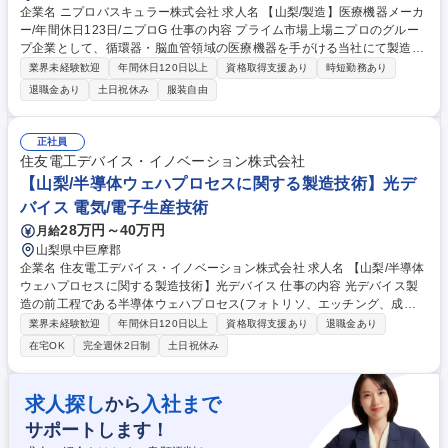
企業名 ニプロバスキュラー株式会社 求人名 【山梨/製造】医療機器メーカ
ー/年間休日123日/ニプロG 仕事の内容 プライム市場上場ニプロのグルー
プ企業として、循環器・脳血管領域の医療機器を手がける当社にて製造工
程を管理していただきます。 工程管理、スケジュール管理、改善、検証、
業界未経験歓迎
年間休日120日以上
資格取得支援あり
時短勤務あり
雑務等に従事して頂きます。 【具体的には】■品質管理・作業手順書の作
退職金あり
土日祝休み
服装自由
成、見直し・トラブル対応や原因確認・データチェックや分析（入社後に
習得可能）・品質を安定させるための仕組みづくり■その他業務（習熟に
応じて担当）・生産計画の調整や在庫管理・スタッフへの教育、指導・不
正社員
良原因の分析や工程改善 ・設備の点検、メンテナンス対応 募集職種 【山
住友電工デバイス・イノベーション株式会社
梨/製造】医療機器メーカー/年間休日123日/ニプロG
【山梨/半導体ウェハプロセスに関する製造技術】光デ
バイス 電気/電子生産技術
28万円～40万円
月給
山梨県中巨摩郡
企業名 住友電工デバイス・イノベーション株式会社 求人名 【山梨/半導体
ウェハプロセスに関する製造技術】光デバイス 仕事の内容 光デバイス製
造の前工程である半導体ウェハプロセス(フォトリソ、エッチング、成膜
等)を担う製造技術エンジニア。化合物半導体ウェハに対する各種プロセ
業界未経験歓迎
年間休日120日以上
資格取得支援あり
退職金あり
ス技術の製造現場における技術リーダー。 ・半導体ウェハプロセス（フォ
在宅OK
完全週休2日制
土日祝休み
トリソ、エッチング、成膜、CMP等）の製造技術開発 ・量産立ち上げ、
歩留まり改善、不具合対策 ・製造装置の改善・新規導入対応 ・プロセス
開発部との連携による課題解決 ・新製品のプロセス確立 募集職種 【山梨/
求人探し
入社まで
から
半導体ウェハプロセスに関する製造技術】光デバイス
サポートします！