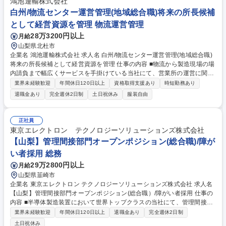
K！山梨で英語を活かす。寮社宅完備、シェアNo.1企業
鴻池運輸株式会社
白州/物流センター運営管理(地域総合職)将来の所長候補
として経営資源を管理 物流運営管理
28万3200円以上
月給
山梨県北杜市
企業名 鴻池運輸株式会社 求人名 白州/物流センター運営管理(地域総合職)
将来の所長候補として経営資源を管理 仕事の内容 ■物流から製造現場の場
内請負まで幅広くサービスを手掛けている当社にて、営業所の運営に関す
る管理業務全般をお任せします。 ■業務は幅広いですが、入社後に先輩社
業界未経験歓迎
年間休日120日以上
資格取得支援あり
時短勤務あり
員や研修から学んでいただけます。 【具体的には】 ■人事労務(勤怠管理
退職金あり
完全週休2日制
土日祝休み
服装自由
や採用)■経理(請求及び営業所の支払い等)■安全衛生に関する管理監督■製
造請負/貨物輸送及び営業倉庫に関わる事業所の運営全般 【将来的には】
■予算管理や取引先との価格交渉および営業活動など業務範囲を広げてい
正社員
ただき、所長など拠点の管理責任者を目指していただけます。 募集職種
東京エレクトロン テクノロジーソリューションズ株式会社
白州/物流センター運営管理(地域総合職)将来の所長候補として経営資源を
【山梨】管理間接部門オープンポジション(総合職)/障が
管理
い者採用 総務
29万2800円以上
月給
山梨県韮崎市
企業名 東京エレクトロン テクノロジーソリューションズ株式会社 求人名
【山梨】管理間接部門オープンポジション(総合職）/障がい者採用 仕事の
内容 ■半導体製造装置において世界トップクラスの当社にて、管理間接部
門でご経験を活かしてご活躍いただきます。 【具体的な業務例】■各部門
業界未経験歓迎
年間休日120日以上
退職金あり
完全週休2日制
の予算づくりや運営、企画業務をお任せいたします ■社員の労務管理戦略
土日祝休み