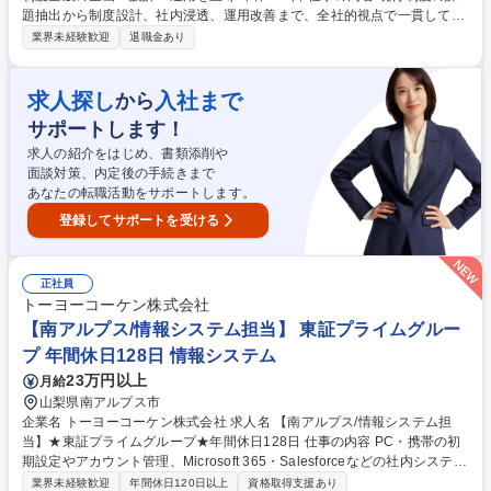
題抽出から制度設計、社内浸透、運用改善まで、全社的視点で一貫して推
進していただくポジションです。経営陣と連携し、組織戦略および人材戦
業界未経験歓迎
退職金あり
略を支える人事制度の企画・設計を担っていただきます。 【入社後の業
務】■人事、報酬制度（等級・評価・報酬）の企画、改定および運用改善■
既存人事制度の理解、浸透、課題分析（データ分析・ヒアリング・外部環
求人探し
入社まで
から
境の調査等）■評価運用プロセスの見直し、効率化・標準化の推進【中長
サポートします！
期テーマ】■経営方針に基づく制度改善案の企画立案・経営会議での説明■
管理職・従業員向けの制度説明資料の作成および説明会の実施■従業員意
求人の紹介をはじめ、書類添削や
識調査等の企画・実行、分析結果に基づく改善提案 募集職種 【人事・制
面談対策、内定後の手続きまで
度企画(課長待遇)】人事制度全般の企画・設計・運用を主導/年休120日
あなたの転職活動をサポートします。
登録してサポートを受ける
正社員
トーヨーコーケン株式会社
【南アルプス/情報システム担当】 東証プライムグルー
プ 年間休日128日 情報システム
23万円以上
月給
山梨県南アルプス市
企業名 トーヨーコーケン株式会社 求人名 【南アルプス/情報システム担
当】★東証プライムグループ★年間休日128日 仕事の内容 PC・携帯の初
期設定やアカウント管理、Microsoft 365・Salesforceなどの社内システム
運用、社内外からの各種申請・問い合わせ対応まで、 山梨事業所のITをま
業界未経験歓迎
年間休日120日以上
資格取得支援あり