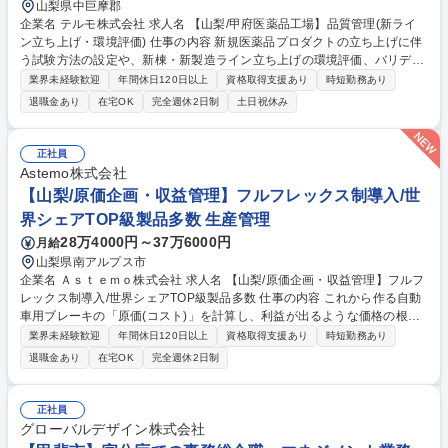
山梨県中巨摩郡
企業名 テルモ株式会社 求人名 【山梨/甲府医薬品工場】品質管理(新ライ
ン立ち上げ・環境評価) 仕事の内容 新規医薬品プロダクトの立ち上げに伴
う試験方法の設定や、新棟・新製造ライン立ち上げの環境評価、バリデー
ション、プロセスシミュレーションテスト、および既存ラインの製造衛生
業界未経験歓迎
年間休日120日以上
資格取得支援あり
時短勤務あり
管理業務をお任せします。 【担う役割】主に、新規プロダクトに関する試
退職金あり
在宅OK
完全週休2日制
土日祝休み
験設定業務、新規ライン立ち上げ業務、既存ラインの製造衛生管理業務を
担当予定。 【使用機器例】トキシノメーター/マイクロプレートリーダー/
パーティクルカウンター/エアーサンプラー/マルディポフマス（微生物同
正社員
定用）等 【採用背景】新規医薬品の立ち上げに伴う試験方法立ち上げ、新
Astemo株式会社
棟立上げに伴う製造工程の環境評価、バリデーションを担うため組織強化
【山梨/原価企画・収益管理】フルフレックス制導入/世
を図る。 募集職種 【山梨/甲府医薬品工場】品質管理(新ライン立ち上げ・
界シェアTOP級製品多数 生産管理
環境評価)
28万4000円～37万6000円
月給
山梨県南アルプス市
企業名 Ａｓｔｅｍｏ株式会社 求人名 【山梨/原価企画・収益管理】フルフ
レックス制導入/世界シェアTOP級製品多数 仕事の内容 これから作る自動
車用ブレーキの「原価(コスト)」を計算し、利益が出るような価格の根拠
を作る仕事を担当。開発フェーズごとのコスト分析や、利益を最大化する
業界未経験歓迎
年間休日120日以上
資格取得支援あり
時短勤務あり
ための売価案立案等を進めて頂きます。 【詳細業務】■新製品の原価計画
退職金あり
在宅OK
完全週休2日制
(分析・検討)■開発フェーズごとの収支フォローおよび社内会議の運営■関
連会社間の見積案件における原価算出・売価案立案■アフターパーツのコ
スト算出 ※昨今の値上げ情勢の中、ブレーキ製品も原価Upによる工場収
正社員
益を圧迫しており、新製品(現行品含む)についても価格転嫁させるべく、
グローバルデザイン株式会社
更なる工場原価の細部分析/提示ロジック検討を進めて頂きます。 募集職