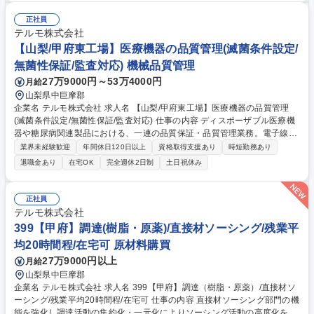
■セキュリティインシデント（異常発生）時の初期対応■定期的なセキュリ
ティレポートの作成 ★最終的には1日12時間拘束（実働10時間）の4勤3
正社員
休シフトへ移行し、効率的に働けます。【業務内容の変更範囲】会社の定
テルモ株式会社
める業務 募集職種 山梨県中央市【ネットワーク監視】未経験歓迎/官公庁
【山梨/甲府東工場】医療機器の品質管理(滅菌条件設定/
案件/4勤3休/夜勤有
無菌性保証/監査対応) 機械品質管理
27万9000円～53万4000円
月給
山梨県中巨摩郡
企業名 テルモ株式会社 求人名 【山梨/甲府東工場】医療機器の品質管理
(滅菌条件設定/無菌性保証/監査対応) 仕事の内容 ディスポーザブル医療機
器や糖尿病関連製品における、一連の品質保証・品質管理業務。電子線や
ガス滅菌の条件設定、無菌性保証に関する微生物試験、試験方法の設定、
業界未経験歓迎
年間休日120日以上
資格取得支援あり
時短勤務あり
外部監査対応、委託先の管理などをお任。 【詳細】製品の無菌性保証に関
退職金あり
在宅OK
完全週休2日制
土日祝休み
する業務(滅菌条件の設定、線量測定、微生物関連業務など)や、エチレン
オキサイド滅菌に付随する滅菌残留物測定、電子線滅菌業務に関連する放
射線取扱主任者業務に携わります。基本的にはチームで進捗や結果を確認
正社員
し、相互に協力しながら進める環境です。滅菌技術を究め、医療機器の安
テルモ株式会社
全性と品質を支える重要な技術者として専門性を高められます。 募集職種
399【甲府】調達(樹脂・原薬)/直接材ソーシング/残業平
【山梨/甲府東工場】医療機器の品質管理(滅菌条件設定/無菌性保証/監査対
均20時間程/在宅可 原材料購買
応)
27万9000円以上
月給
山梨県中巨摩郡
企業名 テルモ株式会社 求人名 399【甲府】調達（樹脂・原薬）/直接材ソ
ーシング/残業平均20時間程/在宅可 仕事の内容 直接材ソーシング部門の機
能を強化し調達活動の集約化・一元化によりソーシング活動の高度化を目