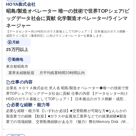
HOYA株式会社
バルなフィールドで働ける！
EIC 600点以上またはそれに準ずる資格■シーケンス・制御ソフト使用経験
のある方■メガネレンズの基本知識をお持ちの方 学歴・資格 学歴：大学院
昭島/製造オペレーター 唯一の技術で世界TOPシェア/ビ
大学 高専 語学力：英語 資格：
ッグデータ社会に貢献 化学製造オペレーター/ラインマ
ネージャー
【データセンター向けHDDのガラス基板としてTOPシェア！】 日本拠点のガラス熔解・
成型ライン拡大（量産対応）に向けラインオぺレーターを募集します。
月給
25万円以上
勤務地
東京都昭島市
業界未経験歓迎
月平均残業時間20時間以内
仕事の内容
企業名 ＨＯＹＡ株式会社 求人名 昭島/製造オペレーター◆唯一の技術で世
界TOPシェア/ビッグデータ社会に貢献 仕事の内容 【データセンター向け
HDDのガラス基板としてTOPシェア！】 日本拠点のガラス熔解・成型ラ
イン拡大（量産対応）に向けラインオぺレーターを募集します。 【業務内
必要な経験・能力等
容】ガラス溶解炉・成型装置が稼働している現場での監視業務 【製品】ガ
必要な経験・能力等 【いずれか必須】■交替勤務が可能な方■なんらかの
ラスの生産ラインは主に熔解、成形、徐冷の３つのプロセスから形成され
製造業での経験 【歓迎】■ガラスや金属加工業界などでの就業経験■製造
ます。高温の溶融ガラスを取り扱う当社オリジナル設計の生産設備は、高
業での現場経験、交替勤務経験がある方 《魅力》弊社Memory Disk（M
度に自動化され、かつ制御されている必要があります。特に当社で生産す
D）事業部は、ハードディスクドライブ(HDD)向けのガラスサブストレー
る特殊ガラスは一般的なガラスよりも高い品質レベルが要求されます。 募
ト市場におけるオンリーワン企業です。HDDは、5G・AI・IoT・EVの本