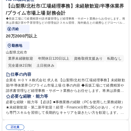
【山梨県/北杜市/工場経理事務】未経験歓迎/半導体業界
/プライム市場上場 財務会計
◆長坂工場にて経費精算や請求書管理など経理事務・サポート業務からお任せします。将
来は原価計算や予算管理などの管理会計スキル習得、海外拠点との連携などグローバルに
活躍できるキャリアを目指せます。
月給
20万2000円以上
勤務地
山梨県北杜市
業界未経験歓迎
年間休日120日以上
資格取得支援あり
転勤なし
完全週休2日制
土日祝休み
仕事の内容
企業名 ＨＯＹＡ株式会社 求人名 【山梨県/北杜市/工場経理事務】未経験歓
迎/半導体業界◎/プライム市場上場 仕事の内容 ◆長坂工場にて経費精算や
請求書管理など経理事務・サポート業務からお任せします。将来は原価計
算や予算管理などの管理会計スキル習得、海外拠点との連携などグローバ
必要な経験・能力等
ルに活躍できるキャリアを目指せます。 【詳細】(1)支払い・精算業務：
必要な経験・能力等 【必須】■事務業務の経験（PCを使用した業務経験）
「楽楽精算」システムを使用 (2)伝票起票：会計システム「SAP」への入
★未経験歓迎・第二新卒歓迎！経理・Finance分野に関心があり、イチか
力業務 (3)データ整理、書類整理 (4)経理・財務関連業務のサポート、新シ
ら専門スキルを習得して長期的なキャリアを築きたい方を歓迎します。
ステム導入サポート ★入社後は簡単なサポート業務からスタート。システ
【歓迎】■経理・財務部門での実務経験 ■Excel関数、マクロ、VBAなどのI
ムの使用方法も丁寧に指導しますので安心です。ゆくゆくは工場経営に直
Tツールを活用した業務効率化の経験 ■日商簿記3級以上、または全商簿記
結する原価計算や、費用分析などの高度なスキルも身につきます。 募集職
正社員
1級をお持ちの方 ■英語に興味のある方 【求める人物像】主体性と行動力