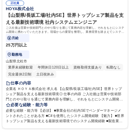
インの開始初期は10名未満のグループを指揮していただきますが、将来的
正社員
大きな成長を見込んでいます。ビッグデータ社会に対応するため、今日も
HOYA株式会社
には20～30名規模になる見込みです。 募集職種 【昭島】生産技術/ガラス
技術開発が進んでおり、ガラスの素材から加工までを一貫して開発・生産
製品生産ラインの統括者/HDD用ガラス基板TOPシェア
出来る体制により、年々高くなる顧客要求に応え続けています。 学歴・資
【山梨県/長坂工場/社内SE】世界トップシェア製品を支
格 学歴：大学院 大学 高専 語学力：英語 資格：
える最新技術環境 社内システムエンジニア
ご入社後は営業や技術部門とのやり取りを通じて業務内容を理解し、それをもとにシステ
ム開発に携わっていただきます。現場からの要望を整理し、業務背景を踏まえてシステム
として形にしていくことを重視しており、
月給
25万円以上
勤務地
山梨県北杜市
業界未経験歓迎
年間休日120日以上
資格取得支援あり
転勤なし
完全週休2日制
土日祝休み
仕事の内容
企業名 ＨＯＹＡ株式会社 求人名 【山梨県/長坂工場/社内SE】世界トップ
シェア製品を支える最新技術環境◎ 仕事の内容 ご入社後は営業や技術部
門とのやり取りを通じて業務内容を理解し、それをもとにシステム開発に
携わっていただきます。現場からの要望を整理し、業務背景を踏まえてシ
必要な経験・能力等
ステムとして形にしていくことを重視しており、 併せてベンダーとの調整
必要な経験・能力等 【必須】 ■事業会社の社内SEでベンダーマネージメ
や業務コントロールにも関わっていただくポジションです。そのため、現
ントされたことがある方 ■C#を使用したシステム開発経験 【魅力】 ■世界
場とのコミュニケーションは重要な要素となります。 【将来的には】シス
トップシェア製品を支える最新技術環境でのシステム開発経験 ■製造業DX
テム開発のみならず、開発などでも経験を積みながら、長期的に全体管理
の最前線でAI・IoT技術に触れるキャリアアップ機会 ■ベンダーマネジメン