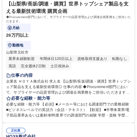
【山梨県/長坂/調達・購買】世界トップシェア製品を支
える最新技術環境 購買企画
◆Procurement部門において、サプライヤーの品質管理および調達企画業務をご担当いた
だきます。
月給
26万円以上
勤務地
山梨県北杜市
業界未経験歓迎
年間休日120日以上
資格取得支援あり
転勤なし
英語
完全週休2日制
土日祝休み
仕事の内容
企業名 ＨＯＹＡ株式会社 求人名 【山梨県/長坂/調達・購買】世界トップシ
ェア製品を支える最新技術環境◎ 仕事の内容 ◆Procurement部門におい
て、サプライヤーの品質管理および調達企画業務をご担当いただきます。
【具体的な業務内容】■シンガポール拠点のProcurement担当と連携し、
必要な経験・能力等
サプライヤーの品質管理および調達戦略・企画の立案・推進 ■サプライヤ
必要な経験・能力等 【必須】■メーカー等における調達部門での業務経験
ー評価制度の運用 ■顧客要求事項への適合状況の確認・管理 ■新規調達先
■ビジネスレベルでの英語力（会話・テキスト） 【歓迎】 ■半導体業界/電
の調査・選定（サプライヤー情報収集、評価、導入検討） ■購買業務全般
子部品業界あるいは素材/材料業界での調達部門の経験 学歴・資格 学歴：
の運用（発注業務、納期管理、検収対応 等） 募集職種 【山梨県/長坂/調
大学院 大学 高専 短大 専修学校 語学力：英語 資格：
達・購買】世界トップシェア製品を支える最新技術環境◎
正社員
HOYA株式会社