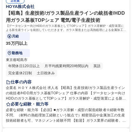
集職種 昭島/製造オペレーター◆唯一の技術で世界TOPシェア/ビッグデー
正社員
格的な普及により今後増加し続けるデータ保存に不可欠な製品であり、今
HOYA株式会社
タ社会に貢献
後も大きな成長を見込んでいます。その大きな需要に、ガラスの素材から
加工までを一貫して開発・生産出来る体制により、年々高くなる顧客要求
【昭島】生産技術/ガラス製品生産ラインの統括者/HDD
に応え続けています。 学歴・資格 学歴：大学院 大学 高専 短大 専修学校
用ガラス基板TOPシェア 電気/電子生産技術
高校 語学力： 資格：フォークリフト運転者 玉掛作業者
【データセンター向けHDDのガラス基板としてTOPシェア】ガラス溶解炉・成型装置に
よる新生産ラインを統括していただきます。ガラス製造または高熱処理による金属加工な
どの経験のある方の応募をお待ちしています。
月給
35万円以上
勤務地
東京都昭島市
年間休日120日以上
月平均残業時間20時間以内
英語
完全週休2日制
土日祝休み
仕事の内容
企業名 ＨＯＹＡ株式会社 求人名 【昭島】生産技術/ガラス製品生産ライン
の統括者/HDD用ガラス基板TOPシェア 仕事の内容 【データセンター向け
HDDのガラス基板としてTOPシェア】ガラス溶解炉・成型装置による新生
産ラインを統括していただきます。ガラス製造または高熱処理による金属
必要な経験・能力等
加工などの経験のある方の応募をお待ちしています。 《製品》ガラスの生
必要な経験・能力等 【必須】■ガラス溶解・成型の製造経験者※経験年数
産ラインは主に熔解、成形、徐冷の３つのプロセスから形成されます。高
不問、（材料の熱処理加工経験という観点で）精密部品や金属加工の生産
温の溶融ガラスを取り扱う当社オリジナル設計の生産設備は、高度に自動
技術経験者も可、マネジメント経験不問 【歓迎】ガラス業界の経験者、リ
化され、かつ制御されている必要があります。特に当社で生産する特殊ガ
ーダー・マネジメント経験 【魅力】HDDは、5G・AI・IoT・EVの本格的
ラスは一般的なガラスよりも高い品質レベルが要求されます。 ★新生産ラ
な普及により今後増加し続けるデータ保存に不可欠な製品であり、今後も