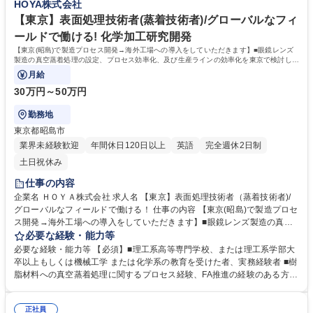
HOYA株式会社
種 【山梨県/北杜市/工場経理事務】未経験歓迎/半導体業界◎/プライム市場
があり、変化を恐れず新しい知識を吸収できる方。将来的にグローバルな
上場
視点を持って活躍したいという意欲をお持ちの方を高く評価します。 学
【東京】表面処理技術者(蒸着技術者)/グローバルなフィ
歴・資格 学歴：大学院 大学 高専 短大 専修学校 語学力： 資格：日商簿記
ールドで働ける! 化学加工研究開発
検定3級
【東京(昭島)で製造プロセス開発→海外工場への導入をしていただきます】■眼鏡レンズ
製造の真空蒸着処理の設定、プロセス効率化、及び生産ラインの効率化を東京で検討し、
海外への導入をしていただきます。
月給
30万円～50万円
勤務地
東京都昭島市
業界未経験歓迎
年間休日120日以上
英語
完全週休2日制
土日祝休み
仕事の内容
企業名 ＨＯＹＡ株式会社 求人名 【東京】表面処理技術者（蒸着技術者)/
グローバルなフィールドで働ける！ 仕事の内容 【東京(昭島)で製造プロセ
ス開発→海外工場への導入をしていただきます】■眼鏡レンズ製造の真空
蒸着処理の設定、プロセス効率化、及び生産ラインの効率化を東京で検討
必要な経験・能力等
し、海外への導入をしていただきます。 ■また、海外生産工場への装置導
必要な経験・能力等 【必須】■理工系高等専門学校、または理工系学部大
入のほか、技術支援活動、また現地社員への指導・教育なども行っていた
卒以上もしくは機械工学 または化学系の教育を受けた者、実務経験者 ■樹
だきます。 ■海外出張の頻度については、担当する装置によって様々です
脂材料への真空蒸着処理に関するプロセス経験、FA推進の経験のある方 ■
が、1年間の内3～6か月に収まることが多いです。グローバルなフィール
英語での会話、及び報告書が書ける方 （海外の製造/技術部門、協力会社
ドで活躍したい方にはぴったりのポジションとなります。※詳細は面接で
などと、英語でコミュニケーション図る必要があります） ■海外出張可能
ご説明いたします 募集職種 【東京】表面処理技術者（蒸着技術者)/グロー
正社員
な方【尚可】■技術スキルを活かしグローバルに活躍したい方■英語力 TO