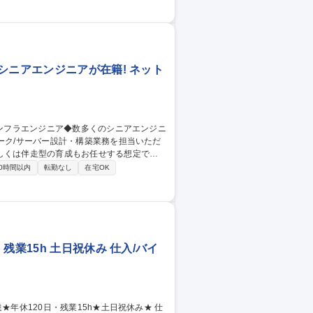
化に対応した職場環境改善 ・地域、行政と
（防火、危険物管理等） 募集職種
シニアエンジニアが在籍! ネット
しくは伴走型の育成もお任せする想定で
0時間以内
転勤なし
在宅OK
！
業15h 土日祝休み 仕入/バイ