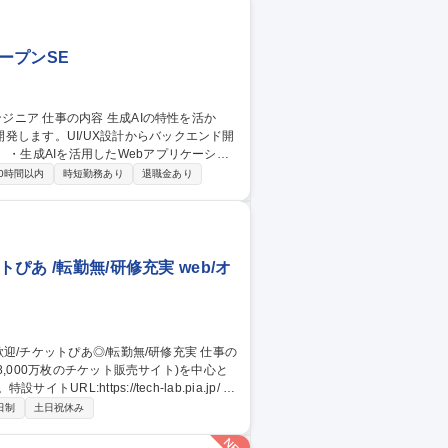
ープンSE
発します。UI/UX設計からバックエンド開
ショ
などの生成AI技術の実装 ・ユーザー体験を
0時間以内
時短勤務あり
退職金あり
Iアプリケ
ぴあ /転勤無/研修充実 web/オ
8,000万枚のチケット販売サイト)を中心と
ttps://tech-lab.pia.jp/ 日
び関連サービスの開発・運用に携わりま
日制
土日祝休み
スの要件設計、アーキテクチャ設計、実装、
や分析、トラブル対応、パフォーマンスチュ