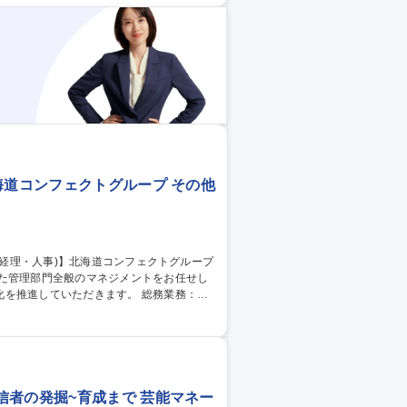
キル全般を磨くとともに，原子力発電全般
海道コンフェクトグループ その他
した管理部門全般のマネジメントをお任せし
ていただきます。 総務業務：総
管理 経理：月次・年次決算、予算策定、予
用活動、労務管理、人事制度の運用・改
バー育成、業務改善、経営層への提言など幅
信者の発掘~育成まで 芸能マネー