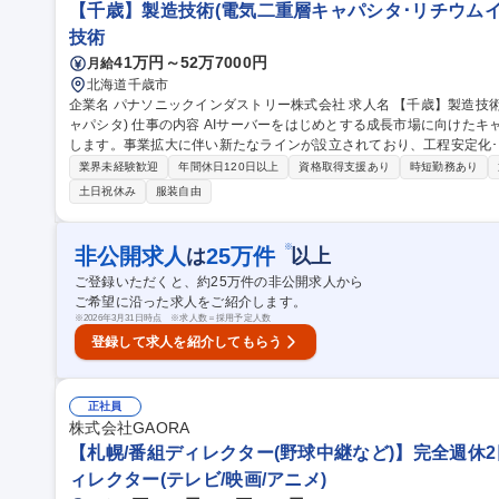
【千歳】製造技術(電気二重層キャパシタ･リチウムイ
技術
41万円～52万7000円
月給
北海道千歳市
企業名 パナソニックインダストリー株式会社 求人名 【千歳】製造技術(電気二重層キャパシタ･リチウムイオンキ
ャパシタ) 仕事の内容 AIサーバーをはじめとする成長市場に向けたキャパシタセルに関する製造技術業務をお任せ
します。事業拡大に伴い新たなラインが設立されており、工程安定化
す。 ・新製品で導入した新工法を既存製品へ展開 (設計/モノづくり高位平準化) ・生産実績/評価検討からデータ
業界未経験歓迎
年間休日120日以上
資格取得支援あり
時短勤務あり
分析を実施し、原価改善(材料/設備/労務)のアイテムの抽出&推進 ・既
土日祝休み
服装自由
動に関する社内外との折衝＆業務推進 ・現場/現物/現実の観点から製
を実施することで品質向上/ロスコスト削減 募集職種 【千歳】製造技術(電気二重層キャパシタ･リチウムイオンキ
ャパシタ)
※
非公開求人
25
万件
は
以上
ご登録いただくと、約
25
万件の非公開求人から
ご希望に沿った求人をご紹介します。
※
2026年3月31日時点 ※求人数＝採用予定人数
登録して求人を紹介してもらう
正社員
株式会社GAORA
【札幌/番組ディレクター(野球中継など)】完全週休2日
ィレクター(テレビ/映画/アニメ)