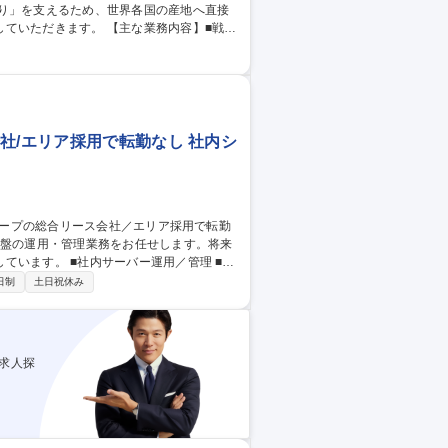
わり」を支えるため、世界各国の産地へ直接
 【主な業務内容】■戦略
適な調達ルート設計■トップネゴシエーショ
SB品開発マネジメント： 高い品質基準を満
 海外工場の監査体制構築、全社最適な在庫
社/エリア採用で転勤なし 社内シ
ー運用／管理 ■社
用／管理 ■新規システム導入に関する選定
日制
土日祝休み
求人探