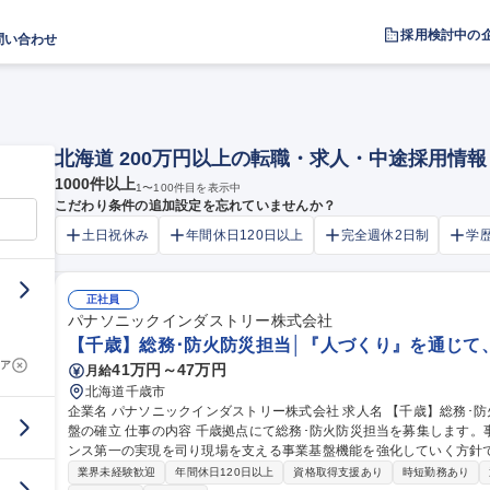
採用検討中の
問い合わせ
北海道 200万円以上の転職・求人・中途採用情報
1000
件以上
1
〜
100
件目を表示中
こだわり条件の追加設定を忘れていませんか？
土日祝休み
年間休日120日以上
完全週休2日制
学
正社員
パナソニックインダストリー株式会社
【千歳】総務･防火防災担当│『人づくり』を通じて
ア
41万円～47万円
月給
北海道千歳市
企業名 パナソニックインダストリー株式会社 求人名 【千歳】総務･防火防災担当│『人づくり』を通じて、事業基
盤の確立 仕事の内容 千歳拠点にて総務･防火防災担当を募集します。事業存続の前提である安全・コンプライア
ンス第一の実現を司り現場を支える事業基盤機能を強化していく方針です。 ・各種届出等のコンプラ
化に向け行政との連携、届出管理を徹底する（消防法、危険物/毒劇
業界未経験歓迎
年間休日120日以上
資格取得支援あり
時短勤務あり