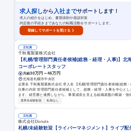
のキャリアプラン】業務を通じて工事管理や設備の保守管理に係るス
の知識，泊発電所のルール等を習得していただきます。 募集職種 【北海道 泊村】原子力発電所の運転操作・巡視
求人探し
入社まで
から
サポートします！
点検等の運転管理業務
求人の紹介をはじめ、書類添削や面談対策
内定後の手続きまであなたの転職活動をサポートします。
登録してサポートを受ける
正社員
千秋庵製菓株式会社
【札幌/管理部門責任者候補(総務・経理・人事)】北
コーポレートスタッフ
30万円～46万円
月給
北海道札幌市中央区
企業名 千秋庵製菓株式会社 求人名 【札幌/管理部門責任者候補(総務・経理・人事)】北海道コンフェクトグループ
仕事の内容 管理部門責任者候補として、総務・経理・人事を中心と
ます。経営層と連携しながら、事業成長を支える組織基盤の構築・強化を推進し
務業務社内規程・契約書管理、株主総会・取締役会運営、設備・備品
業界未経験歓迎
転勤なし
実管理、資金繰り管理、金融機関対応などの経理・財務業務 人事：採
善、人材育成施策の企画・実施など また管理部門全体の統括やメン
広く携わっていただきます。 募集職種 【札幌/管理部門責任者候補(総務・経理・人事)】北海道コンフェクトグル
正社員
ープ
株式会社Donuts
札幌/未経験歓迎【ライバーマネジメント】ライブ配