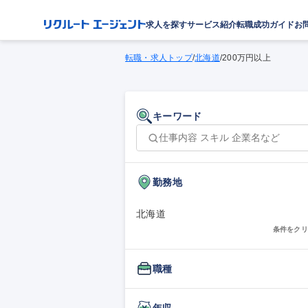
求人を探す
サービス紹介
転職成功ガイド
お
転職・求人トップ
/
北海道
/
200万円以上
キーワード
勤務地
北海道
条件をクリ
職種
年収