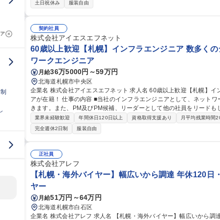
・拠点総務機能のあり方検討?および推進 ・事業環境、職場環境の変
土日祝休み
服装自由
の連携強化、社会貢献等 ・総務機能にリンクした人材育成計画の立案/育成
【千歳】総務･防火防災担当│『人づくり』を通じて、事業基盤の確立
契約社員
ア
株式会社アイエスエフネット
60歳以上歓迎【札幌】インフラエンジニア 数多くの
ワークエンジニア
36万5000円～59万円
月給
北海道札幌市中央区
企業名 株式会社アイエスエフネット 求人名 60歳以上歓迎【札幌】インフラエンジニア◆数多くのシニアエンジニ
日制
アが在籍！ 仕事の内容 ■当社のインフラエンジニアとして、ネットワーク/サーバー設計・構築業務を担当いただ
きます。また、PM及びPM候補、リーダーとして他の社員をリードも
し
す。 ■次世代メンバーとチームを組み、豊富な知識や技術を次世代へ繋げることができます。 募集職種 60歳以上
業界未経験歓迎
年間休日120日以上
資格取得支援あり
月平均残業時間2
歓迎【札幌】インフラエンジニア◆数多くのシニアエンジニアが在籍
完全週休2日制
服装自由
正社員
株式会社アレフ
【札幌・海外バイヤー】幅広いから調達 年休120日・残
ヤー
51万円～64万円
月給
北海道札幌市白石区
企業名 株式会社アレフ 求人名 【札幌・海外バイヤー】幅広いから調達★年休120日・残業15h★土日祝休み★ 仕