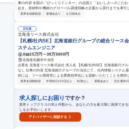
事の内容 全国の「びっくりドンキー」の品質と「おいしさへのこだ
赴き、原材料や機材のグローバル調達戦略の立案から実行までを牽引していただきます。
的ソーシング： 南米のコーヒー豆や欧州の醸造原料等の新規開拓、最
業界未経験歓迎
退職金あり
土日祝休み
ン： 国際情勢を見据えた、海外現地での高度な価格・契約折衝■PB・
たす海外パートナー選定、製造プロセスの統括■品質保証・需給管理：
管理戦略のディレクション 募集職種 【札幌・海外バイヤー】幅広いから調達★年休120日・残業15h★土日祝休
正社員
み★
北海道リース株式会社
【札幌/社内SE】北海道銀行グループの総合リース会
ステムエンジニア
25万円～39万5000円
月給
北海道札幌市中央区
企業名 北海道リース株式会社 求人名 【札幌/社内SE】北海道銀行グループの総合リース会社／エリア採用で転勤
なし 仕事の内容 北海道銀行グループの当社にて、社内情報システム基盤の運用・管理業務をお任せします。将来
的には、ツール開発等による業務効率化にも貢献いただくことを期待しています。 ■社内サーバ
内PC運用／管理 ■社内ネットワーク運用／管理 ■クラウドシステム運
業界未経験歓迎
年間休日120日以上
転勤なし
退職金あり
完全週休2
評価／導入 ■その他、情報システム基盤全般の維持運用管理 募集職種 【札幌/社内SE】北海道銀行グループの総
合リース会社／エリア採用で転勤なし
求人探し
お困り
に
ですか？
業界トップクラスの求人件数から、あなたの力を最大限に発揮できる
しをお手伝いします。
アドバイザーに相談する