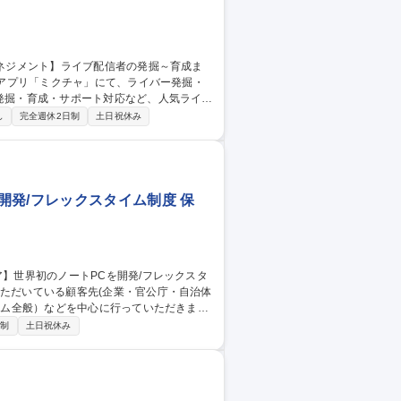
の発掘・育成・サポート対応など、人気ライバ
し
完全週休2日制
土日祝休み
スカウトします■ライバー/ビジネスコンサ
解決から、企業へライバーを用いた課題解
業務をお任します 募集職種 ★札
で
開発/フレックスタイム制度 保
ステム全般）などを中心に行っていただきま
日制
土日祝休み
社が販売したPCの修理や障害発生時のオン
案、構築およびサポート業務 ※建物の改変
ア】世界初のノートPCを開発/フレックスタイム制度