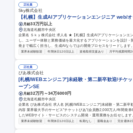
正社員
Sky株式会社
【札幌】生成AIアプリケーションエンジニア web/オ
33万円以上
月給
北海道札幌市中央区
企業名 Ｓｋｙ株式会社 求人名 ★【札幌】生成AIアプリケーションエンジニア 仕事の内容 生成AIの特性を活か
し、ユーザー体験と業務価値を最大化するアプリケーションを設計・開
発まで幅広く担当し、生成AIならではの開発プロセスをリードします。 ・生成AIを活用したWebアプリケー
ンやAPIの設計・開発 ・プロンプト設計、RAG、LLM応答の精度評価
業界未経験歓迎
年間休日120日以上
資格取得支援あり
月平均残業時間2
重視したUI/UX設計 ・テスト自動化や品質保証、運用フェーズでの改善支援 募集職種 ★【札幌】生成A
ーションエンジニア
正社員
ぴあ株式会社
[札幌/WEBエンジニア]未経験・第二新卒歓迎/チケット
ープンSE
32万円～34万6000円
月給
北海道札幌市中央区
企業名 ぴあ株式会社 求人名 [札幌/WEBエンジニア]未経験・第二新卒歓迎/チケットぴあ◎/転勤無/研修充実 仕事の
内容 業界最大手のサービス"チケットぴあ"(会員数2,000万人/年間発券
したWEBサイト・サービスのシステム開発・運用業務をお任せします。特設サイトURL:h
本のエンタメ業界を支えるチケット販売サイト「チケットぴあ」およ
業界未経験歓迎
年間休日120日以上
転勤なし
退職金あり
完全週休2
す。【具体的な業務内容】■新規システムの企画・設計・開発(サービ
テスト、リリースなど) ■サービスを育てる保守運用業務(データ抽出