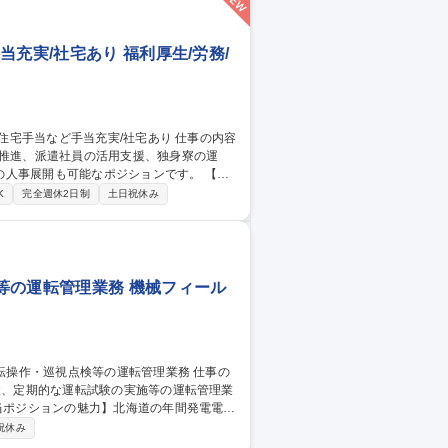
卒歓迎/チケットぴあ◎/転勤無/研修充実
充実/社宅あり 福利厚生/労務/
I推進、派遣社員の活用支援、独身寮の運
事展開も可能なポジションです。 【詳
な個性を活かす理解浸透・教育■派遣社員管
K
完全週休2日制
土日祝休み
せる生活環境整備 【魅力】現場人事実務を
間程度で、個人の裁量で柔軟に業務スケジュ
事労務】子ども手当や住宅手当など手当充実/社宅あり
等の運転管理業務 機械フィール
検、定期的な運転試験の実施等の運転管理業
発展につながる「電力の安定供給」や脱炭
祝休み
を強く実感することができます。 【入社後