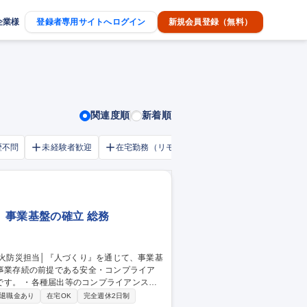
企業様
登録者専用サイトへログイン
新規会員登録（無料）
関連度順
新着順
歴不問
未経験者歓迎
在宅勤務（リモートワーク）OK
家賃補助・
、事業基盤の確立 総務
イアンス強
物、建築法、公害防止（水質、大気）等））
退職金あり
在宅OK
完全週休2日制