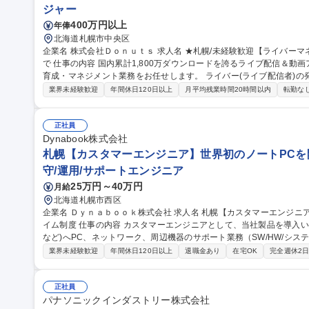
ジャー
400万円以上
年俸
北海道札幌市中央区
企業名 株式会社Ｄｏｎｕｔｓ 求人名 ★札幌/未経験歓迎【ライバーマネジメント】ライブ配信者の発掘～育成ま
で 仕事の内容 国内累計1,800万ダウンロードを誇るライブ配信＆動画アプリ「ミクチャ」にて、ライバー発掘・
育成・マネジメント業務をお任せします。 ライバー(ライブ配信者)
ー へと導くためのプロデュース＆マネジメント全般をお任せします。【業務内容】■ライバー発掘・契約：SNSや
業界未経験歓迎
年間休日120日以上
月平均残業時間20時間以内
転勤な
メールなどを通じて、ライブ配信で活躍できそうな才能をお持ちの方を
ル：ライバーの方を育成・マネジメントによるライバーの悩み・課題
決策の提案を行います ※適性に応じ、ライバーもしくは企業へのコンサルタント
正社員
幌/未経験歓迎【ライバーマネジメント】ライブ配信者の発掘～育成ま
Dynabook株式会社
札幌【カスタマーエンジニア】世界初のノートPCを
守/運用/サポートエンジニア
25万円～40万円
月給
北海道札幌市西区
企業名 Ｄｙｎａｂｏｏｋ株式会社 求人名 札幌【カスタマーエンジニア】世界初のノートPCを開発/フレックスタ
イム制度 仕事の内容 カスタマーエンジニアとして、当社製品を導入いただいている顧客先(企業・官公庁・自治体
など)へPC、ネットワーク、周辺機器のサポート業務（SW/HW/シ
す。 ・当社が販売したPCの導入支援(マスター作成、キッティング、設置・展開作業等)および提案業務 ・ネット
業界未経験歓迎
年間休日120日以上
退職金あり
在宅OK
完全週休2
ワークなどの提案、構築(工事・配線を含む)およびサポート業務 ・当
サイト対応 ・顧客ニーズに応じた付加価値商材やソリューションの提
を伴う業務は含まない 募集職種 札幌【カスタマーエンジニ
正社員
パナソニックインダストリー株式会社