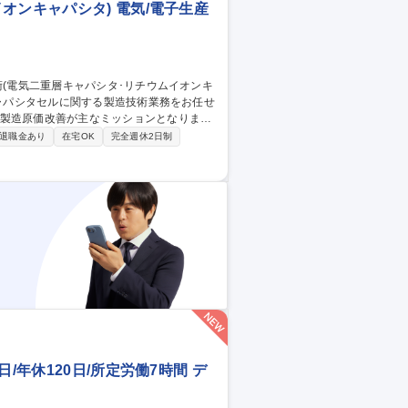
オンキャパシタ) 電気/電子生産
･製造原価改善が主なミッションとなりま
退職金あり
在宅OK
完全週休2日制
存品の材料EOL/BCP対応、及び製造原価活
品不具合を解析し、関連部門との協議/対策
/年休120日/所定労働7時間 デ