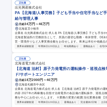
ーニングなど) 募集職種 [札幌/WEBエンジニア]未経験・第二新
正社員
出光興産株式会社
PA【北海道/人事労務】子ども手当や住宅手当など手当
給与管理人事
34万円～46万円
月給
北海道苫小牧市
企業名 出光興産株式会社 求人名 PA【北海道/人事労務】子ども手当や住宅手当など手当充実/社宅あり 仕事の内容
北海道製油所の労務担当として、所員の適切な勤務・有休管理、DE&
営・環境作りなど人事実務全般をお任せします。将来は本社や他拠点の人
細】■労務管理：適切な勤務管理推進、有休取得促進■D&I推進：多様
業界未経験歓迎
年間休日120日以上
時短勤務あり
退職金あり
在宅O
理：各課を支援する窓口・活用推進■独身寮担当：若手が活き活き過ご
経て本社・他拠点へのキャリアパスも描けます。残業は月10～20時
ールを設計・調整できます。 募集職種 PA【北海道/人
正社員
北海道電力株式会社
【北海道 泊村】原子力発電所の運転操作・巡視点検
ド/サポートエンジニア
18万2000円～40万円
月給
北海道札幌市中央区
企業名 北海道電力株式会社 求人名 【北海道 泊村】原子力発電所の運転操作・巡視点検等の運転管理業務 仕事の
内容 2027年の再稼働を目指す泊発電所の各設備の運転操作、巡視点
務を中心にお任せいたします。 ※業務の変更の範囲:当社業務全般 【当ポジションの魅力】北海道の年間発電電力
量の約４割を占める泊発電所の再稼働に携わることにより，北海道の
業界未経験歓迎
年間休日120日以上
退職金あり
完全週休2日制
土日
素社会の実現につながる「ＣＯ２排出量の低減」に貢献していること