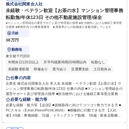
株式会社関東合人社
ポート■社内ルールの運用・各種社内案内■その他、拠点運営に関わる管理
もに、働き方改革も推進しています。 学歴・資格 学歴：大学院 大学 高専
部門業務 募集職種 【大阪/総務・人事（労務）担当者】3Dプリンター事
短大 専修学校 語学力： 資格：
未経験・ベテラン歓迎【お茶の水】マンション管理事務
業/NTTデータG/年休129日
転勤無/年休123日 その他不動産施設管理/保全
■マンション管理組合の運営サポート及び管理員の指導 ■担当物件における修繕工事等受
注業務 ■事務所内での事務業務等 ★異業界からの転職者が多数活躍しています
月給
38万円
勤務地
東京都千代田区
年間休日120日以上
月平均残業時間20時間以内
転勤なし
未経験者歓迎
研修あり
賞与あり
交通費支給
土日祝休み
仕事の内容
企業名 株式会社関東合人社 求人名 未経験・ベテラン歓迎【お茶の水】マ
ンション管理事務◎転勤無/年休123日 仕事の内容 ■マンション管理組合の
運営サポート及び管理員の指導 ■担当物件における修繕工事等受注業務 ■
事務所内での事務業務等 ★異業界からの転職者が多数活躍しています
必要な経験・能力等
【年収補足】532万円 ＋別途インセンティヴで平均約100万円/年（昨年度
必要な経験・能力等 【必須】■資格取得に向けてコツコツ努力できる方 ■
実績） ＋管理業務主任者資格手当50,000円/月 ★親会社である株式会社合
PCスキル（Excel,PowerPoint,Word） ■積極的に行動できる方 【入社
人社計画研究所社のグループ会社として、質の高いサービスと適性価格を
者】49歳：事務経験、32歳：ドラッグストア勤務、 58歳：飲食店勤務
武器に約20年受託戸数増加中です。https://www.gojin.co.jp/abt/abt_3.html
等：中途採用の9割が未経験者！ 【資格取得支援】■メンター制度■社内模
募集職種 未経験・ベテラン歓迎【お茶の水】マンション管理事務◎転勤
試や研修制度など充実！ ＊未資格者の8割以上が入社2年以内に資格を取