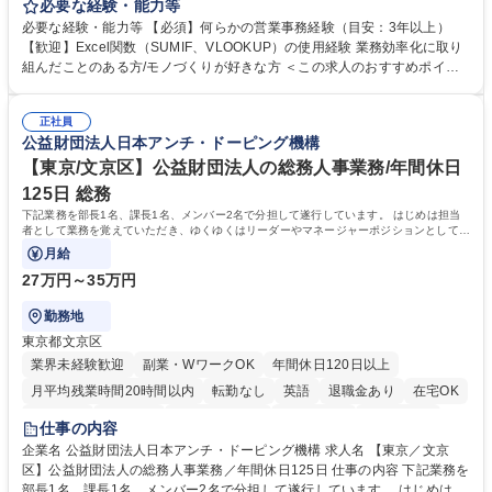
を行う当社にて、営業事務をお任せします。メーカー商社機能を有する当
必要な経験・能力等
社にて、ご経験を活かしていただきます。 ・営業サポート（見積回答・資
必要な経験・能力等 【必須】何らかの営業事務経験（目安：3年以上）
料作成・納期回答） ・お客様対応（電話・メール） ・システム入力（各
【歓迎】Excel関数（SUMIF、VLOOKUP）の使用経験 業務効率化に取り
帳票入力発行・売上仕入計上） ・受発注対応（在庫管理・出入荷対応）
組んだことのある方/モノづくりが好きな方 ＜この求人のおすすめポイン
・製造部門への指示書発行、製造納期調整 ・仕入先・客先・社内との納期
ト＞ 【1】土日祝日休みの年休125日だからご家族との時間も確保できま
調整・納期回答 募集職種 【大阪/営業事務】経験者採用/受発注サポート/年
す！ 【2】生産性を意識した働き方で残業も少ないからプライベート充実
休125日/服装自由/産休育休◎
正社員
◎ 【3】産休育休取得実績があるからライフイベントも安心してお迎え可
公益財団法人日本アンチ・ドーピング機構
能 【4】役員（女性）が従業員の働きやすさを第一に考えており、ストレ
スフリーな環境でお仕事が可能！従業員満足度も高く末永く就業が可能 学
【東京/文京区】公益財団法人の総務人事業務/年間休日
歴・資格 学歴：大学院 大学 高専 短大 専修学校 高校 語学力： 資格：
125日 総務
下記業務を部長1名、課長1名、メンバー2名で分担して遂行しています。 はじめは担当
者として業務を覚えていただき、ゆくゆくはリーダーやマネージャーポジションとして活
躍いただくことを期待しています。
月給
27万円～35万円
勤務地
東京都文京区
業界未経験歓迎
副業・WワークOK
年間休日120日以上
月平均残業時間20時間以内
転勤なし
英語
退職金あり
在宅OK
賞与あり
育休あり
完全週休2日制
交通費支給
土日祝休み
仕事の内容
食事補助あり
企業名 公益財団法人日本アンチ・ドーピング機構 求人名 【東京／文京
区】公益財団法人の総務人事業務／年間休日125日 仕事の内容 下記業務を
部長1名、課長1名、メンバー2名で分担して遂行しています。 はじめは担