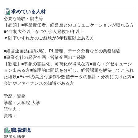
求めている人材
必要な経験・能力等

【必須】■事業責任者、経営層とのコミュニケーションが取れる方

■4年制大卒以上かつ社会人経験10年以上

▼以下いずれかのご経験が3年程度以上ある方

■経営企画(経営戦略)、PL管理、データ分析などの業務経験

■事業会社の経営企画・営業企画のご経験

【歓迎】■事象の言語化、可視化が得意な方■自らエグゼキューシ
ョン出来る方■論理的に問題を分析し、経営課題を解決してこられ
た経験■Excelの高度な操作や数値データの集計・分析に長けた方■
会計やファイナンスの知識がある方

学歴・資格

学歴：大学院 大学

語学力：

資格：
職場環境
配属先情報
