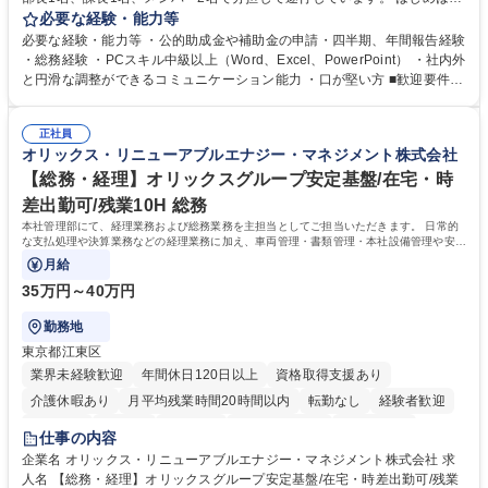
当者として業務を覚えていただき、ゆくゆくはリーダーやマネージャーポ
必要な経験・能力等
ジションとして活躍いただくことを期待しています。 【総務・人事グルー
必要な経験・能力等 ・公的助成金や補助金の申請・四半期、年間報告経験
プの業務内容】 ・人事制度関連 ・採用活動 ・教育研修の企画、実行 ・勤
・総務経験 ・PCスキル中級以上（Word、Excel、PowerPoint） ・社内外
怠管理 ・官公庁への各種提出 ・法定の会議運営（評議員会、理事会） ・
と円滑な調整ができるコミュニケーション能力 ・口が堅い方 ■歓迎要件
コンプライアンス ・内部規程やルールの管理、整備、文書管理 ・契約関
・採用業務経験 ・英語に抵抗がない方 ・営業経験 学歴・資格 学歴：大学
連 ・衛生管理 ・防災関連・公的助成金の管理・オフィス、ファシリティ
院 大学 高専 短大 専修学校 高校 語学力： 資格：
管理 ・福利厚生関連 ・職員からの問合せ、相談対応 ・その他日常の総務
正社員
オリックス・リニューアブルエナジー・マネジメント株式会社
業務全般 募集職種 【東京／文京区】公益財団法人の総務人事業務／年間
休日125日
【総務・経理】オリックスグループ安定基盤/在宅・時
差出勤可/残業10H 総務
本社管理部にて、経理業務および総務業務を主担当としてご担当いただきます。 日常的
な支払処理や決算業務などの経理業務に加え、車両管理・書類管理・本社設備管理や安全
対策など幅広い総務業務もお任せします。
月給
35万円～40万円
勤務地
東京都江東区
業界未経験歓迎
年間休日120日以上
資格取得支援あり
介護休暇あり
月平均残業時間20時間以内
転勤なし
経験者歓迎
研修あり
在宅OK
賞与あり
完全週休2日制
交通費支給
仕事の内容
駅近5分以内
資格取得手当あり
土日祝休み
企業名 オリックス・リニューアブルエナジー・マネジメント株式会社 求
人名 【総務・経理】オリックスグループ安定基盤/在宅・時差出勤可/残業