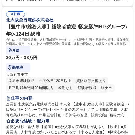
（医師）からの電話、FAX、ネット申請に伴う相談受付 ・複雑な案件のへ
間勤務」で残業も少なくワークライフバランスは抜群です。 【将来的な業
のエスカレーション・連携対応 募集職種 第二新卒歓迎！【正社員事務】
務（各種委員会運営）】 ・学会内における各種委員会のスケジュール調
年休120日/デスクワーク中心で残業少なめ
正社員
整、資料作成、当日の運営サポート 学歴・資格 学歴：大学院 大学 語学
北大阪急行電鉄株式会社
力： 資格：
【豊中市/総務人事】経験者歓迎!/阪急阪神HDグループ/
年休124日 総務
当社にて採用関係業務、人材育成業務を中心に、中期経営計画・予算等の管理、設備投資
計画等の策定、さらに社内の重要会議の運営等、経営の根幹となる幅広い総務人事業務全
般を担当していただきます。
月給
30万円～38万円
勤務地
大阪府豊中市
業界未経験歓迎
年間休日120日以上
資格取得支援あり
月平均残業時間20時間以内
転勤なし
経験者歓迎
駅ナカ
退職金あり
完全週休2日制
交通費支給
駅近5分以内
仕事の内容
土日祝休み
服装自由
昼食補助あり
食事補助あり
企業名 北大阪急行電鉄株式会社 求人名 【豊中市/総務人事】経験者歓迎！/
阪急阪神HDグループ/年休124日 仕事の内容 当社にて採用関係業務、人材
育成業務を中心に、中期経営計画・予算等の管理、設備投資計画等の策
定、さらに社内の重要会議の運営等、経営の根幹となる幅広い総務人事業
必要な経験・能力等
務全般を担当していただきます。 【主な業務内容】 ■採用関係業務および
必要な経験・能力等 【必須】■総務人事の実務経験がある方 【歓迎】■採
人材育成(社員研修)業務の推進 ■中期経営計画および予算等の管理 ■設備
用業務、人材育成に携わったことのある方 【求める人物像】 ■探求心を持