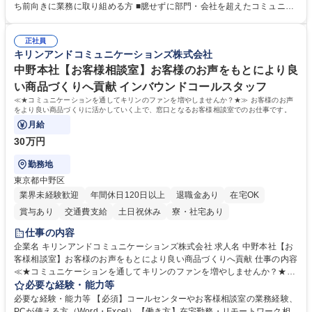
投資計画等の策定 ■社内の重要会議の運営 ■その他総務人事業務全般 【入
ち前向きに業務に取り組める方 ■臆せずに部門・会社を超えたコミュニケ
社後】入社後は採用や育成をメインに担当し将来的には経営根幹に関わる
ーションの取れる方 ■自分で考えて行動のできる方 ■第二の創業期を迎え
総務人事業務全般へ幅広く従事していただきます。 募集職種 【豊中市/総
る当社で組織の次代を担うネクスト人材として長期的に成長したい方 ■周
務人事】経験者歓迎！/阪急阪神HDグループ/年休124日
正社員
囲のメンバーと協調しつつ主体性を持って能動的に業務を推進できる方 学
キリンアンドコミュニケーションズ株式会社
歴・資格 学歴：大学院 大学 高専 短大 専修学校 高校 語学力： 資格：
中野本社【お客様相談室】お客様のお声をもとにより良
い商品づくりへ貢献 インバウンドコールスタッフ
≪★コミュニケーションを通してキリンのファンを増やしませんか？★≫ お客様のお声
をより良い商品づくりに活かしていく上で、窓口となるお客様相談室でのお仕事です。
月給
30万円
勤務地
東京都中野区
業界未経験歓迎
年間休日120日以上
退職金あり
在宅OK
賞与あり
交通費支給
土日祝休み
寮・社宅あり
仕事の内容
企業名 キリンアンドコミュニケーションズ株式会社 求人名 中野本社【お
客様相談室】お客様のお声をもとにより良い商品づくりへ貢献 仕事の内容
≪★コミュニケーションを通してキリンのファンを増やしませんか？★≫
お客様のお声をより良い商品づくりに活かしていく上で、窓口となるお客
必要な経験・能力等
様相談室でのお仕事です。 日々お客様からいただくキリングループへのご
必要な経験・能力等 【必須】コールセンターやお客様相談室の業務経験、
意見を、企業活動に活かしています。お客様からの声に迅速かつ誠意をも
PCが使える方（Word・Excel）【働き方】在宅勤務・リモートワーク相