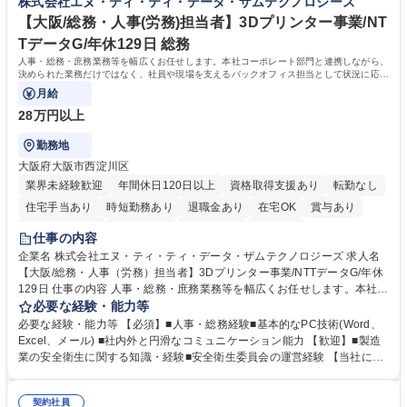
株式会社エヌ・ティ・ティ・データ・ザムテクノロジーズ
与/社保の業務設計・標準化担当ポジション
を実行する機会もあり、実務と改善の両面でスキルを発揮できる環境で
す。 学歴・資格 学歴：大学院 大学 高専 短大 専修学校 高校 語学力： 資
【大阪/総務・人事(労務)担当者】3Dプリンター事業/NT
格：
TデータG/年休129日 総務
人事・総務・庶務業務等を幅広くお任せします。本社コーポレート部門と連携しながら、
決められた業務だけではなく、社員や現場を支えるバックオフィス担当として状況に応じ
て柔軟に対応いただくことを期待します。
月給
28万円以上
勤務地
大阪府大阪市西淀川区
業界未経験歓迎
年間休日120日以上
資格取得支援あり
転勤なし
住宅手当あり
時短勤務あり
退職金あり
在宅OK
賞与あり
完全週休2日制
交通費支給
土日祝休み
服装自由
仕事の内容
企業名 株式会社エヌ・ティ・ティ・データ・ザムテクノロジーズ 求人名
【大阪/総務・人事（労務）担当者】3Dプリンター事業/NTTデータG/年休
129日 仕事の内容 人事・総務・庶務業務等を幅広くお任せします。本社コ
ーポレート部門と連携しながら、決められた業務だけではなく、社員や現
必要な経験・能力等
場を支えるバックオフィス担当として状況に応じて柔軟に対応いただくこ
必要な経験・能力等 【必須】■人事・総務経験■基本的なPC技術(Word、
とを期待します。 【詳細】■入退社手続き、社員情報管理■入社時オリエ
Excel、メール) ■社内外と円滑なコミュニケーション能力 【歓迎】■製造
ンテーションの実施■勤怠・各種申請内容の確認■採用業務のサポート■来
業の安全衛生に関する知識・経験■安全衛生委員会の運営経験 【当社につ
客・電話対応 ■郵便物の受領・発送・管理■オフィス設備・備品管理■建
いて】 ◎設立したばかりの会社であり、一緒に企業を立ち上げ・拡大しよ
物・設備修繕の手配及び業者対応■押印・契約書管理等の庶務業務■安全衛
うという意欲のある方を求めています。 ◎経営に近い立場で幅広くキャリ
生に関する業務等■健康診断、産業医面談、休職・復職手続き等の労務サ
契約社員
アが磨けます。 ◎NTTデータグループであり福利厚生は充実しているとと