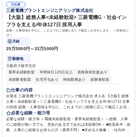
ミュニケーションを取りながら仕事をするのが得意な方 ◆業務を通してキ
ール対応 ◆常駐先に向けた事業拡大の提案 など 募集職種 大阪|博報堂DY
正社員
ャリア・スキルUPを目指したい方 学歴・資格 学歴：大学院 大学 高専 短
三菱電機プラントエンジニアリング株式会社
グループ【CM・SNS広告の入稿サポート業務】9月・10月入社限定！
大 専修学校 高校 語学力： 資格：
【大阪】総務人事<未経験歓迎> 三菱電機G・社会イン
フラを支える/年休127日 採用人事
総務・人事領域を中心に、これまでのご経験に応じて幅広くお任せします。 ＜具体的に
は＞
月給
29万5000円～33万5000円
勤務地
大阪府大阪市北区
業界未経験歓迎
年間休日120日以上
資格取得支援あり
未経験者歓迎
住宅手当あり
時短勤務あり
経験者歓迎
退職金あり
在宅OK
賞与あり
完全週休2日制
交通費支給
仕事の内容
駅近5分以内
土日祝休み
服装自由
寮・社宅あり
食事補助あり
企業名 三菱電機プラントエンジニアリング株式会社 求人名 【大阪】総務
人事＜未経験歓迎＞◇三菱電機G・社会インフラを支える/年休127日 仕事
の内容 総務・人事領域を中心に、これまでのご経験に応じて幅広くお任せ
します。 ＜具体的には＞ ・総務/人事労務（給与・社保・勤怠管理など）
必要な経験・能力等
・採用・教育研修 ・福利厚生運用 など ※基本的には事務所勤務ですが、
必要な経験・能力等 ＜職種未経験歓迎・業界未経験歓迎＞ ～総務、人事
採用や教育等の業務内容により、関西圏以外への日帰り・宿泊を伴う国内
のご経験が無い方でも、意欲のある方であれば未経験OK～ ■歓迎条件：総
出張もございます。 ※担当業務を持ちつつ、お互いに助け合いながら、総
務、人事のご経験をお持ちの方（業界不問） ■求める人物像：・社内外の
務部という組織として協力しながら進める体制です。 募集職種 【大阪】
関係各部門との調整を率先して行い、業務を円滑に遂行できる協調性やコ