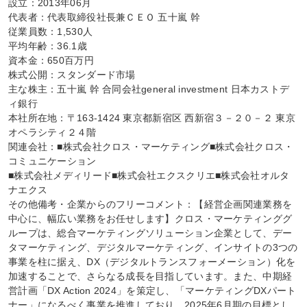
設立：2013年06月

代表者：代表取締役社長兼ＣＥＯ 五十嵐 幹

従業員数：1,530人

平均年齢：36.1歳

資本金：650百万円

株式公開：スタンダード市場

主な株主：五十嵐 幹 合同会社general investment 日本カストデ
ィ銀行

本社所在地：〒163-1424 東京都新宿区 西新宿３－２０－２ 東京
オペラシティ２４階

関連会社：■株式会社クロス・マーケティング■株式会社クロス・
コミュニケーション

■株式会社メディリード■株式会社エクスクリエ■株式会社オルタ
ナエクス

その他備考・企業からのフリーコメント：【経営企画関連業務を
中心に、幅広い業務をお任せします】クロス・マーケティンググ
ループは、総合マーケティングソリューション企業として、デー
タマーケティング、デジタルマーケティング、インサイトの3つの
事業を柱に据え、DX（デジタルトランスフォーメーション）化を
加速することで、さらなる成長を目指しています。また、中期経
営計画「DX Action 2024」を策定し、「マーケティングDXパート
ナー」になるべく事業を推進しており、2025年6月期の目標とし