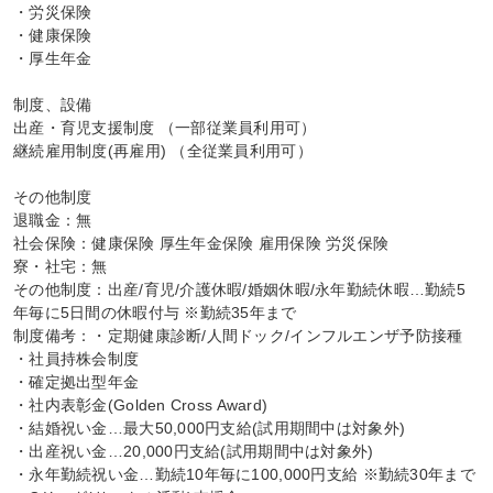
・労災保険

・健康保険

・厚生年金

制度、設備

出産・育児支援制度 （一部従業員利用可）

継続雇用制度(再雇用) （全従業員利用可）

その他制度

退職金：無

社会保険：健康保険 厚生年金保険 雇用保険 労災保険

寮・社宅：無

その他制度：出産/育児/介護休暇/婚姻休暇/永年勤続休暇…勤続5
年毎に5日間の休暇付与 ※勤続35年まで

制度備考：・定期健康診断/人間ドック/インフルエンザ予防接種

・社員持株会制度

・確定拠出型年金

・社内表彰金(Golden Cross Award)

・結婚祝い金…最大50,000円支給(試用期間中は対象外)

・出産祝い金…20,000円支給(試用期間中は対象外)

・永年勤続祝い金…勤続10年毎に100,000円支給 ※勤続30年まで
