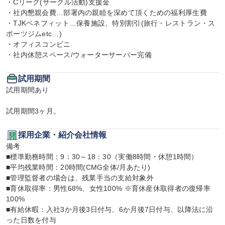
・Cリーグ(サークル活動)支援金

・社内懇親会費…部署内の親睦を深めて頂くための福利厚生費

・TJKベネフィット…保養施設、特別割引(旅行・レストラン・ス
ポーツジムetc…)

・オフィスコンビニ

・社内休憩スペース/ウォーターサーバー完備
試用期間
試用期間あり

試用期間3ヶ月。
採用企業・紹介会社情報
備考

■標準勤務時間：9：30～18：30（実働8時間・休憩1時間）

■平均残業時間：20時間(CMG全体/月あたり)

■管理監督者の場合は、残業手当の支給対象外

■育休取得率：男性68%、女性100% ※育休産休取得者の復帰率
100%

■有給休暇：入社3か月後3日付与、6か月後7日付与、以降法に沿
った日数を付与
