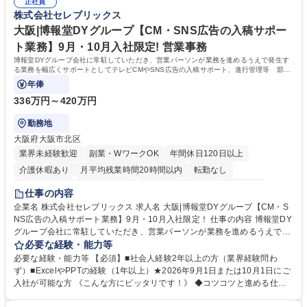
無/年休123日
正社員
得出来ております！ 【魅力】■フレックス制度、未経験からでも下限年収
株式会社セレブリックス
を一律支給！ ■管理業務主任者資格取得後には50,000円/月の手当あり！
学歴・資格 学歴：大学院 大学 高専 短大 専修学校 高校 語学力： 資格：第
大阪|博報堂DYグループ【CM・SNS広告の入稿サポー
一種運転免許普通自動車
ト業務】9月・10月入社限定! 営業事務
博報堂DYグループ会社に常駐していただき、営業パーソンが業務を進めるうえで発生す
る業務を幅広くサポートとしてテレビCMやSNS広告の入稿サポート、進行管理等 部内
アシスタントとしての業務をお任せします。
年俸
336万円～420万円
勤務地
大阪府大阪市北区
業界未経験歓迎
副業・WワークOK
年間休日120日以上
介護休暇あり
月平均残業時間20時間以内
転勤なし
未経験者歓迎
時短勤務あり
研修あり
在宅OK
育休あり
仕事の内容
完全週休2日制
交通費支給
駅近5分以内
企業名 株式会社セレブリックス 求人名 大阪|博報堂DYグループ【CM・S
NS広告の入稿サポート業務】9月・10月入社限定！ 仕事の内容 博報堂DY
グループ会社に常駐していただき、営業パーソンが業務を進めるうえで発
生する業務を幅広くサポートとしてテレビCMやSNS広告の入稿サポー
必要な経験・能力等
ト、進行管理等 部内アシスタントとしての業務をお任せします。 ◆得意
必要な経験・能力等 【必須】■社会人経験2年以上の方（業界経験問わ
先との定例資料作成 ◆競合調査 ◆広告出稿の進行管理、確認 ◆広告出稿
ず）■ExcelやPPTの経験（1年以上）★2026年9月1日または10月1日にご
後のデータ抽出と効果測定、資料作成 ◆TVCM放送枠の情報管理、不備確
入社が可能な方 《こんな方にピッタリです！》 ◆コツコツと進める仕事
認 ◆TV視聴率データ抽出、資料作成 ◆SNS広告(InstagramやFacebook
が好きな方 ◆チームで協力しながらやりがいのある仕事がしたい方 ◆コ
等)の入稿サポート ◆常駐先への活動履歴の報告 ◆得意先とのビジネスメ