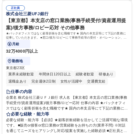
総務人事＜未経験歓迎＞◇三菱電機G・社会インフラを支える/年休127日
ミュニケーション能力を持っている方 ・人事総務領域に興味がありゼネラ
正社員
リスト志向をお持ちの方 学歴・資格 学歴：大学院 大学 語学力： 資格：
株式会社三菱UFJ銀行
【東京都】本支店の窓口業務(事務手続受付/資産運用提
案)/後方事務/ロビー応対 その他事務
★バックオフィスではなく顧客折衝を含む職種です★ 国内の本支店等にて下記の業務に
従事していただきます。 ■窓口/後方/ロビーにて事務手続等の受付・オペレーション、お
客様対応
月給
32万4000円以上
勤務地
東京都23区
業界未経験歓迎
年間休日120日以上
経験者歓迎
研修あり
退職金あり
完全週休2日制
女性が活躍中
交通費支給
土日祝休み
仕事の内容
企業名 株式会社三菱ＵＦＪ銀行 求人名 【東京都】本支店の窓口業務(事務
手続受付/資産運用提案)/後方事務/ロビー応対 仕事の内容 ★バックオフィ
スではなく顧客折衝を含む職種です★ 国内の本支店等にて下記の業務に従
事していただきます。 ■窓口/後方/ロビーにて事務手続等の受付・オペレ
必要な経験・能力等
ーション、お客様対応 ■窓口にて、ご来店された個人のお客様に対して金
必要な経験・能力等 【必須】★顧客折衝経験を活かしてご活躍可能な環境
融商品のご提案 ■効率的な事務運用の検討・構築等 ≪業務紹介：ご応募前
です。 ■販売or接客or窓口業務or営業経験をお持ちの方(業界不問) ※対話
に必ずご覧ください≫ ※記事 https://www.mysite.bk.mufg.jp/career/circle/
を通じてニーズをヒアリングし対応/提案を実施した経験必須 ■正社員とし