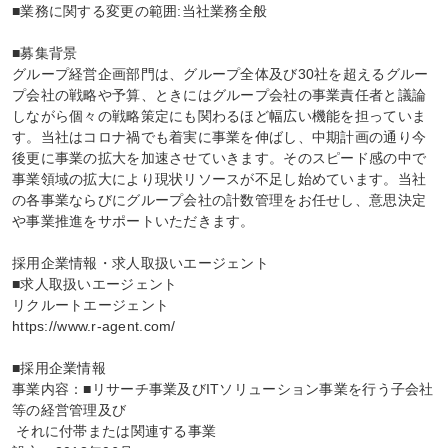
■業務に関する変更の範囲:当社業務全般

■募集背景

グループ経営企画部門は、グループ全体及び30社を超えるグルー
プ会社の戦略や予算、ときにはグループ会社の事業責任者と議論
しながら個々の戦略策定にも関わるほど幅広い機能を担っていま
す。当社はコロナ禍でも着実に事業を伸ばし、中期計画の通り今
後更に事業の拡大を加速させていきます。そのスピード感の中で
事業領域の拡大により現状リソースが不足し始めています。当社
の各事業ならびにグループ会社の計数管理をお任せし、意思決定
や事業推進をサポートいただきます。

採用企業情報・求人取扱いエージェント

■求人取扱いエージェント

リクルートエージェント

https://www.r-agent.com/

■採用企業情報

事業内容：■リサーチ事業及びITソリューション事業を行う子会社
等の経営管理及び

 それに付帯または関連する事業
