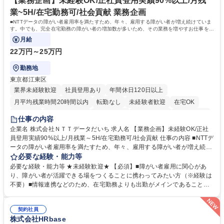
【業務企画】未経験OK/正社員登用実績90%以上/月残
キャリアを築きたい」という前向きな意欲と挑戦を全力で応援します。 学
業~5H/在宅勤務可/社会貢献 業務企画
歴・資格 学歴：大学院 大学 高専 短大 専修学校 高校 語学力： 資格：日商
■NTTデータの障がい者雇用率を満たすため、年々、雇用する障がい者が増え続けていま
簿記検定1級 日商簿記検定2級 日商簿記検定3級
す。中でも、完全在宅勤務の障がい者の増加数が多いため、その業務を増やすお仕事を担
っていただきます。
月給
22万円～25万円
勤務地
東京都江東区
業界未経験歓迎
社員登用あり
年間休日120日以上
月平均残業時間20時間以内
転勤なし
未経験者歓迎
在宅OK
育休あり
完全週休2日制
交通費支給
駅近5分以内
土日祝休み
仕事の内容
企業名 株式会社ＮＴＴデータだいち 求人名 【業務企画】未経験OK/正社
員登用実績90%以上/月残業～5H/在宅勤務可/社会貢献 仕事の内容 ■NTTデ
ータの障がい者雇用率を満たすため、年々、雇用する障がい者が増え続け
ています。中でも、完全在宅勤務の障がい者の増加数が多いため、その業
必要な経験・能力等
務を増やすお仕事を担っていただきます。 【詳細】■既存業務の拡大およ
必要な経験・能力等 ★未経験歓迎★ 【必須】■障がい者雇用に関心があ
び運用のサポート(オペレーション業務:申請書の作成代行等) ■新規事業・
り、障がい者が活躍できる場をつくることに携わってみたい方（※経験は
サービスの企画立案および推進 障がい者の方にどんな仕事があると良いか
不要）■情報連携などのため、在宅勤務よりも出勤がメインであることに
考えてみてほしいと募集しているので、意見を吸い上げ実現に向けて企画
理解いただける方 【魅力・やりがい】自身の企画が障がい者の新たな雇用
します。 ■在宅勤務の障がい者社員とのコミュニケーションを通じた適性
や活躍の場を生む、唯一無二の社会貢献性を実感できます。 【正社員登
やスキルの把握 ■AI活用業務など、既存領域を超えた案件の開拓 ■NTTデ
契約社員
用】正社員登用を前提としておりますので、最短で1.5年～2年で正社員へ
株式会社HRbase
ータグループの会社へ提案活動 募集職種 【業務企画】未経験OK/正社員登
の雇用切り替えとなります。過去の正社員登用率は90％です。 将来的に