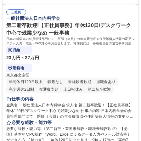
article17/ ※動画 https://youtu.be/H-S7HaJqqbg 募集職種 【東京都】本支
ての就業経験1年以上 【歓迎】■金融業界での就業経験■銀行での預金為替
店の窓口業務(事務手続受付/資産運用提案)/後方事務/ロビー応対
事務経験 ■金融商品の提案・販売経験 ≪魅力≫研修やOJT環境が整ってい
正社員
るので安心して入行いただけます。 幅広いキャリアの選択肢があり、公募
一般社団法人日本内科学会
や社内副業等を活用し、 一人ひとりが挑戦できるカルチャーが浸透してい
ます。 学歴・資格 学歴：大学院 大学 高専 短大 専修学校 高校 語学力：
第二新卒歓迎!【正社員事務】年休120日/デスクワーク
資格：
中心で残業少なめ 一般事務
日本内科学会の会員管理部門にて、医師（会員）の年会費徴収や住所等個人情報の変更シ
ステム入力、電話・FAX対応をお任せします。将来的には、各種委員会の運営事務局業務
などにも幅広く携わっていただきます。
月給
23万円～27万円
勤務地
東京都文京区
年間休日120日以上
転勤なし
未経験者歓迎
退職金あり
完全週休2日制
交通費支給
土日祝休み
第二新卒歓迎
仕事の内容
企業名 一般社団法人日本内科学会 求人名 第二新卒歓迎！【正社員事務】
年休120日/デスクワーク中心で残業少なめ 仕事の内容 日本内科学会の会
員管理部門にて、医師（会員）の年会費徴収や住所等個人情報の変更シス
テム入力、電話・FAX対応をお任せします。将来的には、各種委員会の運
必要な経験・能力等
営事務局業務などにも幅広く携わっていただきます。 【会員管理・データ
必要な経験・能力等 《第二新卒・業界未経験・職種未経験歓迎》 【必
入力業務】 ・医師（会員）の住所変更、個人情報のシステム登録・更新
須】基本的なPC操作（Word、Excelによるデータ入力やメール対応等）
・年会費の徴収管理や入金データの照合確認 【問い合わせ対応】 ・会員
ができる方 【魅力点】 ・年休120日以上に加え、9時～17時の「実働7時