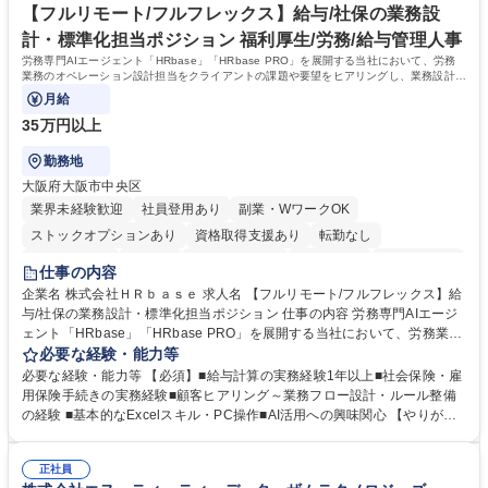
用実績90%以上/月残業～5H/在宅勤務可/社会貢献
は当社の中核となる管理職になって頂く事を期待しています。 正社員登用
【フルリモート/フルフレックス】給与/社保の業務設
に向け全力でサポートを行いますのでご安心ください。 学歴・資格 学
計・標準化担当ポジション 福利厚生/労務/給与管理人事
歴：大学院 大学 高専 短大 専修学校 高校 語学力： 資格：
労務専門AIエージェント「HRbase」「HRbase PRO」を展開する当社において、労務
業務のオペレーション設計担当をクライアントの課題や要望をヒアリングし、業務設計や
システム設定へと落とし込むポジションです。
月給
35万円以上
勤務地
大阪府大阪市中央区
業界未経験歓迎
社員登用あり
副業・WワークOK
ストックオプションあり
資格取得支援あり
転勤なし
時短勤務あり
在宅OK
完全週休2日制
交通費支給
駅近5分以内
仕事の内容
服装自由
企業名 株式会社ＨＲｂａｓｅ 求人名 【フルリモート/フルフレックス】給
与/社保の業務設計・標準化担当ポジション 仕事の内容 労務専門AIエージ
ェント「HRbase」「HRbase PRO」を展開する当社において、労務業務
のオペレーション設計担当をクライアントの課題や要望をヒアリングし、
必要な経験・能力等
業務設計やシステム設定へと落とし込むポジションです。 【具体的に
必要な経験・能力等 【必須】■給与計算の実務経験1年以上■社会保険・雇
は】・業務オペレーション設計（要件定義/顧客ヒアリング/業務オペレー
用保険手続きの実務経験■顧客ヒアリング～業務フロー設計・ルール整備
ションの洗い出し、ルール整備、システム設定) ・業務マニュアル作成、
の経験 ■基本的なExcelスキル・PC操作■AI活用への興味関心 【やりが
改善 ・給与、賞与計算、及び明細発行 ・社会保険手続（入退社時、年間
い】必要に応じてコンサルティングも行いながら、給与計算や社会保険手
業務など） ・顧客企業のメイン担当者としての窓口対応業務 ・その他
続に関わるフローの設計、マニュアルの作成まで幅広く担当します。単な
（年調等の年次業務など） 募集職種 【フルリモート/フルフレックス】給
正社員
る設計にとどまらず、ご自身が現場のエキスパートとしてオペレーション