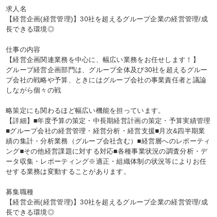
求人名

【経営企画(経営管理)】30社を超えるグループ企業の経営管理/成
長できる環境◎

仕事の内容

【経営企画関連業務を中心に、幅広い業務をお任せします！】

グループ経営企画部門は、グループ全体及び30社を超えるグルー
プ会社の戦略や予算、ときにはグループ会社の事業責任者と議論
しながら個々の戦

略策定にも関わるほど幅広い機能を担っています。

【詳細】■年度予算の策定・中長期経営計画の策定・予算実績管理
■グループ会社の経営管理・経営分析・経営支援■月次&四半期業
績の集計・分析業務（グループ会社含む）■経営層へのレポーティ
ング■その他経営課題に対する対応■各種事業状況の調査分析・デ
ータ収集・レポーティング※適正・組織体制の状況等によりお任
せする業務は変動することがあります。

募集職種

【経営企画(経営管理)】30社を超えるグループ企業の経営管理/成
長できる環境◎