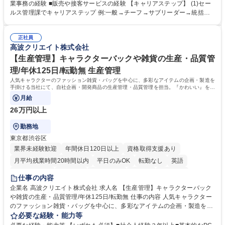
舗からの発注受付/PC入力業務 ■受電対応(社内/社外) ■商品のマスター登
業事務の経験 ■販売や接客サービスの経験 【キャリアステップ】 (1)セー
録 ■日々の売上抽出・報告 ■提携企業への書類送付業務 ■契約書管理業務
ルス管理課でキャリアステップ 例:一般→チーフ→サブリーダー→統括リ
■ホームページへの問い合わせ対応 など 募集職種 【東京/お菓子メーカー
ーダー→マネージャー (2)他ポジションへのキャリアも可能 ※過去、未経
の事務担当】事務経験者歓迎/転勤無/プライム上場G
験で経営管理部内で経理へ異動した方もいらっしゃいます。年3回の面談
正社員
や個別面談を通してご自身のキャリアと向き合っていただき、会社として
高波クリエイト株式会社
もバックアップしていきます。 学歴・資格 学歴：大学院 大学 高専 短大
専修学校 高校 語学力： 資格：
【生産管理】キャラクターバックや雑貨の生産・品質管
理/年休125日/転勤無 生産管理
人気キャラクターのファッション雑貨・バッグを中心に、多彩なアイテムの企画・製造を
手掛ける当社にて、自社企画・開発商品の生産管理・品質管理を担当。『かわいい』を届
けるやりがいのあるポジションです。
月給
26万円以上
勤務地
東京都渋谷区
業界未経験歓迎
年間休日120日以上
資格取得支援あり
月平均残業時間20時間以内
平日のみOK
転勤なし
英語
住宅手当あり
研修あり
退職金あり
在宅OK
賞与あり
仕事の内容
完全週休2日制
交通費支給
駅近5分以内
中国語
土日祝休み
企業名 高波クリエイト株式会社 求人名 【生産管理】キャラクターバック
や雑貨の生産・品質管理/年休125日/転勤無 仕事の内容 人気キャラクター
のファッション雑貨・バッグを中心に、多彩なアイテムの企画・製造を手
掛ける当社にて、自社企画・開発商品の生産管理・品質管理を担当。『か
必要な経験・能力等
わいい』を届けるやりがいのあるポジションです。 有名ブランドやキャラ