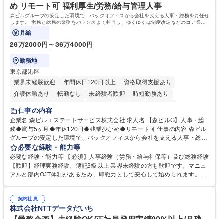
務の持ち帰りも禁止されており、メリハリのある働き方となります。 学
め リモート可 福利厚生/労務/給与管理人事
歴・資格 学歴：大学院 大学 高専 短大 語学力： 資格：
森ビルグループの安定した環境で、バックオフィスから会社を支える人事・総務をお任せ
します。 労務と総務の業務をバランスよく担当し、ゆくゆくは制度改定などのコア業務
にも挑戦できる、やりがいある環境です。
月給
26万2000円～36万4000円
勤務地
東京都港区
業界未経験歓迎
年間休日120日以上
資格取得支援あり
介護休暇あり
転勤なし
未経験者歓迎
時短勤務あり
経験者歓迎
退職金あり
在宅OK
賞与あり
育休あり
仕事の内容
完全週休2日制
交通費支給
長期歓迎
駅近5分以内
土日祝休み
企業名 森ビルエステートサービス株式会社 求人名 【森ビルG】人事・総
務◆賞与5ヶ月◆年休120日◆残業少なめ◆リモート可 仕事の内容 森ビル
グループの安定した環境で、バックオフィスから会社を支える人事・総務
をお任せします。 労務と総務の業務をバランスよく担当し、ゆくゆくは制
必要な経験・能力等
度改定などのコア業務にも挑戦できる、やりがいある環境です。 ■勤怠管
必要な経験・能力等 【必須】人事経験（労務・給与社保等）及び総務経験
理、給与計算、社会保険手続き、年末調整等の労務管理全般 ■入退社手続
【歓迎】経理実務経験、簿記3級以上 業界未経験の方も歓迎です。マニュ
き、社内規定の改定や人事制度改定などのコア業務 ■社内イベントの企画
アルと部内OJT体制があるため、即戦力として安心して始められます。
運営やその他総務業務全般 ※労務と総務を1：1の割合でお任せ。 入社後
【魅力・やりがい】森ビルGの安定基盤で労務から総務まで幅広く携われ
は部内のOJTを中心に、あなたの経験に合わせて不足している部分はいつ
ます。定型業務に留まらず、社内規定や人事制度の改定など会社のコア業
でも質問・相談できる環境が整っているため、安心して成長できます。 募
契約社員
務に挑戦できるため、自身の成長と組織への貢献度をダイレクトに実感で
株式会社NTTデータだいち
集職種 【森ビルG】人事・総務◆賞与5ヶ月◆年休120日◆残業少なめ◆
きます。 残業少なめ、週1日リモート可など、ワークライフバランスを保
リモート可
ち長期活躍できる環境です。 「これまでの幅広い経験を活かし、長期的な