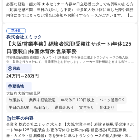
報等をお伝えします。 【セミナー内容】■地域説明、周辺施設情報を中心
必要な経験・能力等 ★本セミナー内容や日立建機に少しでも興味のある方
にお伝えし、住宅相場や実際に社員がどの地域に住んでどのような生活を
（応募意思不問、当日の顔出しも不要） ※参加人数上限に達した際や職務
しているのかについてもお伝えします。日立建機には借上げ部屋制度、住
内容にあてはまらない場合は参加をお断りするケースがございます。 【主
宅手当制度、引っ越し代補助等、手厚い福利厚生もございます。■会社説
な求人】■人事 ■法務 ■新規事業開発 ■情報セキュリティ ■ITサービスマネ
明やポジション概要等についてもお話します。■WEBセミナーですので、
ジメント（ITILフレーム）等 学歴・資格 学歴：大学院 大学 語学力： 資
参加時のお顔出しも不要です。ぜひ、お気軽にエントリーください。 募集
正社員
格：
株式会社エミック
職種 【9/2(水)19:00開催】応募意思不問WEBセミナー/総合職★8/26応募
〆
【大阪/営業事務】経験者採用/受発注サポート/年休125
日/服装自由/産休育休 営業事務
精密機器(高度医療機器・カメラ・計測機器）等を安全に運ぶトランクケースの輸入販
売・製造を行う当社にて、営業事務をお任せします。メーカー商社機能を有する当社に
て、ご経験を活かしていただきます。
月給
24万円～28万円
勤務地
大阪府大阪市鶴見区
制服あり
業界未経験歓迎
年間休日120日以上
バイク通勤OK
平日のみOK
転勤なし
退職金あり
賞与あり
育休あり
完全週休2日制
交通費支給
土日祝休み
服装自由
食事補助あり
仕事の内容
企業名 株式会社エミック 求人名 【大阪/営業事務】経験者採用/受発注サポ
ート/年休125日/服装自由/産休育休◎ 仕事の内容 精密機器(高度医療機
器・カメラ・計測機器）等を安全に運ぶトランクケースの輸入販売・製造