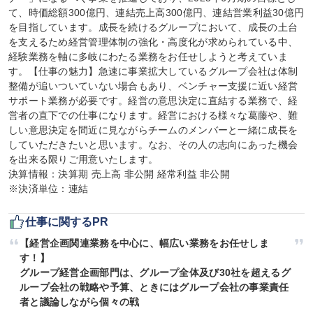
て、時価総額300億円、連結売上高300億円、連結営業利益30億円
を目指しています。成長を続けるグループにおいて、成長の土台
を支えるため経営管理体制の強化・高度化が求められている中、
経験業務を軸に多岐にわたる業務をお任せしようと考えていま
す。【仕事の魅力】急速に事業拡大しているグループ会社は体制
整備が追いついていない場合もあり、ベンチャー支援に近い経営
サポート業務が必要です。経営の意思決定に直結する業務で、経
営者の直下での仕事になります。経営における様々な葛藤や、難
しい意思決定を間近に見ながらチームのメンバーと一緒に成長を
していただきたいと思います。なお、その人の志向にあった機会
を出来る限りご用意いたします。

決算情報：決算期 売上高 非公開 経常利益 非公開

※決済単位：連結
仕事に関するPR
【経営企画関連業務を中心に、幅広い業務をお任せしま
す！】

グループ経営企画部門は、グループ全体及び30社を超えるグ
ループ会社の戦略や予算、ときにはグループ会社の事業責任
者と議論しながら個々の戦