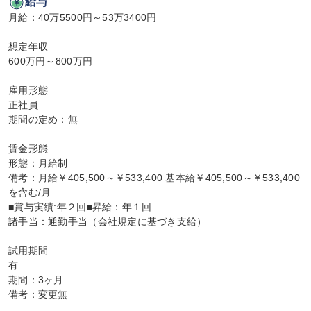
給与
月給：40万5500円～53万3400円

想定年収

600万円～800万円

雇用形態

正社員

期間の定め：無

賃金形態

形態：月給制

備考：月給￥405,500～￥533,400 基本給￥405,500～￥533,400
を含む/月

■賞与実績:年２回■昇給：年１回

諸手当：通勤手当（会社規定に基づき支給）

試用期間

有

期間：3ヶ月

備考：変更無