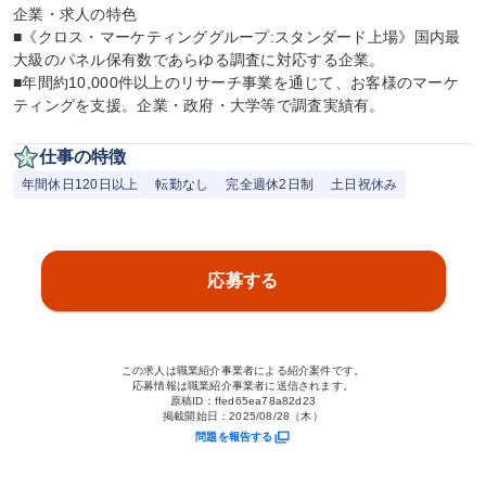
企業・求人の特色

■《クロス・マーケティンググループ:スタンダード上場》国内最
大級のパネル保有数であらゆる調査に対応する企業。

■年間約10,000件以上のリサーチ事業を通じて、お客様のマーケ
ティングを支援。企業・政府・大学等で調査実績有。
仕事の特徴
年間休日120日以上
転勤なし
完全週休2日制
土日祝休み
応募する
この求人は職業紹介事業者による紹介案件です。
応募情報は職業紹介事業者に送信されます。
原稿ID：
ffed65ea78a82d23
掲載開始日：
2025/08/28（木）
問題を報告する