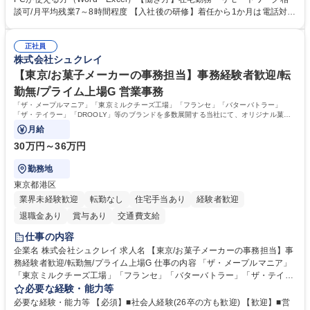
って対応、情報提供するとともにグループ内活動に反映しています。 【具
談可/月平均残業7～8時間程度 【入社後の研修】着任から1か月は電話対応
体的には】電話応対、メール、お手紙対応、ご指摘品調査報告書作成、有
のOJTを中心に実施し、電話対応に慣れた段階でメール・手紙のOJTを実
人チャットボット対応など。 【1日の対応件数】■電話：月間一人当たり
施する予定です。独り立ち以降もしっかりフォローする体制を整えていま
平均100件前後■メール・手紙：同上40件前後 募集職種 中野本社【お客様
正社員
すのでご安心ください。 【当社について】キリングループの広報機能を担
株式会社シュクレイ
相談室】お客様のお声をもとにより良い商品づくりへ貢献
う会社として、お客様との出会いを大切にし、磨き上げたホスピタリティ
を込めてコミュニケーションをとりながら広報関連業務を行っておりま
【東京/お菓子メーカーの事務担当】事務経験者歓迎/転
す。 学歴・資格 学歴：大学院 大学 高専 短大 専修学校 高校 語学力： 資
勤無/プライム上場G 営業事務
格：
「ザ・メープルマニア」「東京ミルクチーズ工場」「フランセ」「バターバトラー」
「ザ・テイラー」「DROOLY」等のブランドを多数展開する当社にて、オリジナル菓子
ブランド商品の事務業務をお任せいたします。
月給
30万円～36万円
勤務地
東京都港区
業界未経験歓迎
転勤なし
住宅手当あり
経験者歓迎
退職金あり
賞与あり
交通費支給
仕事の内容
企業名 株式会社シュクレイ 求人名 【東京/お菓子メーカーの事務担当】事
務経験者歓迎/転勤無/プライム上場G 仕事の内容 「ザ・メープルマニア」
「東京ミルクチーズ工場」「フランセ」「バターバトラー」「ザ・テイラ
ー」「DROOLY」等のブランドを多数展開する当社にて、オリジナル菓子
必要な経験・能力等
ブランド商品の事務業務をお任せいたします。 【具体的な業務内容】 ■店
必要な経験・能力等 【必須】■社会人経験(26卒の方も歓迎) 【歓迎】■営