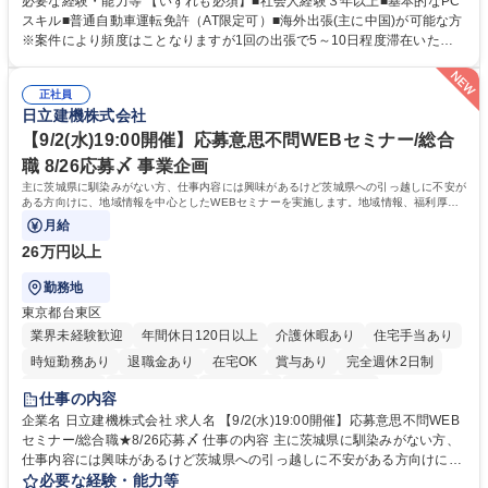
必要な経験・能力等 【いずれも必須】■社会人経験３年以上■基本的なPC
クターライセンスを活用した商品の企画・開発・販売を行っています。企
スキル■普通自動車運転免許（AT限定可）■海外出張(主に中国)が可能な方
画段階から納品まで、商品の製造に関わる全てのプロセスにおいて、生産
※案件により頻度はことなりますが1回の出張で5～10日程度滞在いただ
管理及び品質管理を担当。仕様書の作成、生産スケジュールの組立て、工
く予定です。 【歓迎】■英語もしくは中国語に抵抗のない方■雑貨品など
場へ見積依頼・価格交渉、サンプルの品質確認や検査の手配、ライセンス
の生産管理業務の経験 ≪求める人物像≫ ・製品の検品業務などあるた
元様とのやり取り、輸入関連の書類の管理、国内倉庫での品質チェック、
正社員
め、『コツコツと実直に取り組める方』 ・工場やライセンス元を含む社内
日立建機株式会社
工場開拓などがございます。 募集職種 【生産管理】キャラクターバック
外関係者と友好なコミュニケーションが取れる方 ※折衝は営業担当がメイ
や雑貨の生産・品質管理/年休125日/転勤無
ンで行います。 学歴・資格 学歴：大学院 大学 高専 短大 専修学校 高校 語
【9/2(水)19:00開催】応募意思不問WEBセミナー/総合
学力： 資格：
職 8/26応募〆 事業企画
主に茨城県に馴染みがない方、仕事内容には興味があるけど茨城県への引っ越しに不安が
ある方向けに、地域情報を中心としたWEBセミナーを実施します。地域情報、福利厚生
情報等をお伝えします。
月給
26万円以上
勤務地
東京都台東区
業界未経験歓迎
年間休日120日以上
介護休暇あり
住宅手当あり
時短勤務あり
退職金あり
在宅OK
賞与あり
完全週休2日制
交通費支給
駅近5分以内
土日祝休み
食事補助あり
仕事の内容
企業名 日立建機株式会社 求人名 【9/2(水)19:00開催】応募意思不問WEB
セミナー/総合職★8/26応募〆 仕事の内容 主に茨城県に馴染みがない方、
仕事内容には興味があるけど茨城県への引っ越しに不安がある方向けに、
地域情報を中心としたWEBセミナーを実施します。地域情報、福利厚生情
必要な経験・能力等