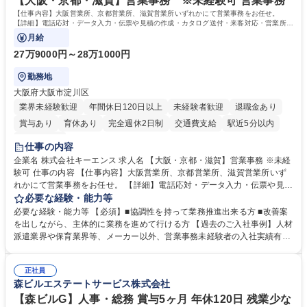
【大阪・京都・滋賀】営業事務 ※未経験可 営業事務
【仕事内容】大阪営業所、京都営業所、滋賀営業所いずれかにて営業事務をお任せ。
【詳細】電話応対・データ入力・伝票や見積の作成・カタログ送付・来客対応・営業所内
で発生する事務業務や業務改善をお任せ。
月給
27万9000円～28万1000円
勤務地
大阪府大阪市淀川区
業界未経験歓迎
年間休日120日以上
未経験者歓迎
退職金あり
賞与あり
育休あり
完全週休2日制
交通費支給
駅近5分以内
土日祝休み
仕事の内容
企業名 株式会社キーエンス 求人名 【大阪・京都・滋賀】営業事務 ※未経
験可 仕事の内容 【仕事内容】大阪営業所、京都営業所、滋賀営業所いず
れかにて営業事務をお任せ。 【詳細】電話応対・データ入力・伝票や見積
の作成・カタログ送付・来客対応・営業所内で発生する事務業務や業務改
必要な経験・能力等
善をお任せ。 【教育制度】ご入社後、育成担当とペアになりながらOJTに
必要な経験・能力等 【必須】■協調性を持って業務推進出来る方 ■改善案
て業務を覚えていただくことが可能です。業務システムがきちんと構築さ
を出しながら、主体的に業務を進めて行ける方 【過去のご入社事例】人材
れているため、スムーズに仕事に慣れることができる環境です。また、
派遣業界や保育業界等、メーカー以外、営業事務未経験者の入社実績有
「チームで成果を出す文化」があり、良いやり方を積極的に共有しながら
【当社の事務職について】単なる事務ではなく主体性を発揮したサポート
常に改善を目指す風土のため、安心して業務に取り組んでいただけます。
により、キーエンスの付加価値向上に貢献します。ベースの定型業務に加
募集職種 【大阪・京都・滋賀】営業事務 ※未経験可
正社員
えて、お客様や社員の状況に合わせ、能動的なサポート、改善の動きも期
森ビルエステートサービス株式会社
待され。組織を支えるスペシャリストとして、チームに貢献し、結果的に
社員から頼られる存在になることができます。平均19:30の退勤以降の業
【森ビルG】人事・総務 賞与5ヶ月 年休120日 残業少な