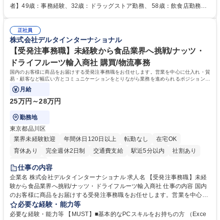
人社計画研究所社のグループ会社として、質の高いサービスと適性価格を
者】49歳：事務経験、32歳：ドラッグストア勤務、 58歳：飲食店勤務
武器に約20年受託戸数増加中です。https://www.gojin.co.jp/abt/abt_3.html
等：中途採用の9割が未経験者！ 【資格取得支援】■メンター制度■社内模
募集職種 未経験・ベテラン歓迎【お茶の水】マンション管理事務◎転勤
試や研修制度など充実！ ＊未資格者の8割以上が入社2年以内に資格を取
無/年休123日
正社員
得出来ております！ 【魅力】■フレックス制度、未経験からでも下限年収
株式会社デルタインターナショナル
を一律支給！ ■管理業務主任者資格取得後には50,000円/月の手当あり！
学歴・資格 学歴：大学院 大学 高専 短大 専修学校 高校 語学力： 資格：第
【受発注事務職】未経験から食品業界へ挑戦/ナッツ・
一種運転免許普通自動車
ドライフルーツ輸入商社 購買/物流事務
国内のお客様に商品をお届けする受発注事務職をお任せします。営業を中心に仕入れ・貿
易・顧客など幅広い方とコミュニケーションをとりながら業務を進められるポジションで
す。
月給
25万円～28万円
勤務地
東京都品川区
業界未経験歓迎
年間休日120日以上
転勤なし
在宅OK
育休あり
完全週休2日制
交通費支給
駅近5分以内
社割あり
土日祝休み
仕事の内容
企業名 株式会社デルタインターナショナル 求人名 【受発注事務職】未経
験から食品業界へ挑戦/ナッツ・ドライフルーツ輸入商社 仕事の内容 国内
のお客様に商品をお届けする受発注事務職をお任せします。営業を中心に
仕入れ・貿易・顧客など幅広い方とコミュニケーションをとりながら業務
必要な経験・能力等
を進められるポジションです。 ■受発注業務（基幹システムへの入力、入
必要な経験・能力等 【MUST】■基本的なPCスキルをお持ちの方 （Exce