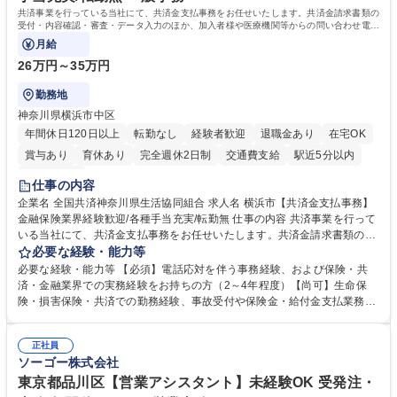
簿記検定1級 日商簿記検定2級
共済事業を行っている当社にて、共済金支払事務をお任せいたします。共済金請求書類の
受付・内容確認・審査・データ入力のほか、加入者様や医療機関等からの問い合わせ電話
対応や書類発送等を担当します。
月給
26万円～35万円
勤務地
神奈川県横浜市中区
年間休日120日以上
転勤なし
経験者歓迎
退職金あり
在宅OK
賞与あり
育休あり
完全週休2日制
交通費支給
駅近5分以内
土日祝休み
仕事の内容
企業名 全国共済神奈川県生活協同組合 求人名 横浜市【共済金支払事務】
金融保険業界経験歓迎/各種手当充実/転勤無 仕事の内容 共済事業を行って
いる当社にて、共済金支払事務をお任せいたします。共済金請求書類の受
付・内容確認・審査・データ入力のほか、加入者様や医療機関等からの問
必要な経験・能力等
い合わせ電話対応や書類発送等を担当します。 ■共済金請求書類の受付、
必要な経験・能力等 【必須】電話応対を伴う事務経験、および保険・共
内容確認、および共済金支払に関する審査・事務処理業務全般を担当 ■専
済・金融業界での実務経験をお持ちの方（2～4年程度）【尚可】生命保
用システムへのデータ入力、各種必要書類の作成・発送作業 ■加入者様や
険・損害保険・共済での勤務経験、事故受付や保険金・給付金支払業務経
医療機関等からの各種問い合わせに対する丁寧かつ迅速な電話応対 ■現場
験がある方 【求める人物像】■相手の立場に立った丁寧な対応ができる方
調査の対応および業務プロセスの改善活動 【業務内容の変更範囲】当社の
■チームワークを大切にし、素直に学べる方★外勤の保険営業から内勤事
指定する業務 募集職種 横浜市【共済金支払事務】金融保険業界経験歓迎/
正社員
務へのキャリアチェンジ希望者も大歓迎です！ 学歴・資格 学歴：大学院
ソーゴー株式会社
各種手当充実/転勤無
大学 高専 短大 専修学校 高校 語学力： 資格：
東京都品川区【営業アシスタント】未経験OK 受発注・