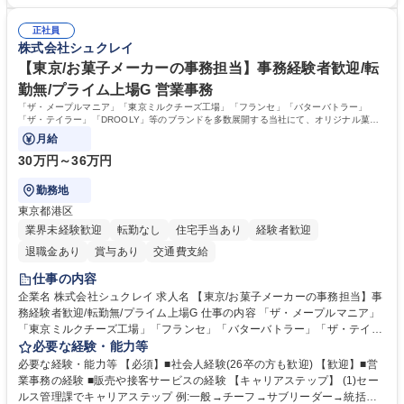
方 【求める人物像】 ■自ら課題を見つけ改善提案ができる主体性のある方
類手続き ■税理士業務の補助（書類作成・データ入力支援） ■ITツールや
■周囲と円滑に連携し、柔軟な対応ができる方。 【女性歓迎！】※ポジテ
社内新システムの導入検討・比較検証 募集職種 【新橋/総務】女性歓迎※
正社員
ィブアクション 学歴・資格 学歴：大学院 大学 高専 短大 専修学校 高校 語
株式会社シュクレイ
ポジティブアクション／年休126日／土日祝休
学力： 資格：
【東京/お菓子メーカーの事務担当】事務経験者歓迎/転
勤無/プライム上場G 営業事務
「ザ・メープルマニア」「東京ミルクチーズ工場」「フランセ」「バターバトラー」
「ザ・テイラー」「DROOLY」等のブランドを多数展開する当社にて、オリジナル菓子
ブランド商品の事務業務をお任せいたします。
月給
30万円～36万円
勤務地
東京都港区
業界未経験歓迎
転勤なし
住宅手当あり
経験者歓迎
退職金あり
賞与あり
交通費支給
仕事の内容
企業名 株式会社シュクレイ 求人名 【東京/お菓子メーカーの事務担当】事
務経験者歓迎/転勤無/プライム上場G 仕事の内容 「ザ・メープルマニア」
「東京ミルクチーズ工場」「フランセ」「バターバトラー」「ザ・テイラ
ー」「DROOLY」等のブランドを多数展開する当社にて、オリジナル菓子
必要な経験・能力等
ブランド商品の事務業務をお任せいたします。 【具体的な業務内容】 ■店
必要な経験・能力等 【必須】■社会人経験(26卒の方も歓迎) 【歓迎】■営
舗からの発注受付/PC入力業務 ■受電対応(社内/社外) ■商品のマスター登
業事務の経験 ■販売や接客サービスの経験 【キャリアステップ】 (1)セー
録 ■日々の売上抽出・報告 ■提携企業への書類送付業務 ■契約書管理業務
ルス管理課でキャリアステップ 例:一般→チーフ→サブリーダー→統括リ