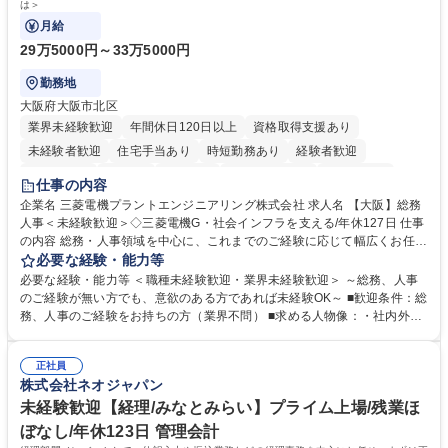
は＞
月給
29万5000円～33万5000円
勤務地
大阪府大阪市北区
業界未経験歓迎
年間休日120日以上
資格取得支援あり
未経験者歓迎
住宅手当あり
時短勤務あり
経験者歓迎
退職金あり
在宅OK
賞与あり
完全週休2日制
交通費支給
仕事の内容
駅近5分以内
土日祝休み
服装自由
寮・社宅あり
食事補助あり
企業名 三菱電機プラントエンジニアリング株式会社 求人名 【大阪】総務
人事＜未経験歓迎＞◇三菱電機G・社会インフラを支える/年休127日 仕事
の内容 総務・人事領域を中心に、これまでのご経験に応じて幅広くお任せ
します。 ＜具体的には＞ ・総務/人事労務（給与・社保・勤怠管理など）
必要な経験・能力等
・採用・教育研修 ・福利厚生運用 など ※基本的には事務所勤務ですが、
必要な経験・能力等 ＜職種未経験歓迎・業界未経験歓迎＞ ～総務、人事
採用や教育等の業務内容により、関西圏以外への日帰り・宿泊を伴う国内
のご経験が無い方でも、意欲のある方であれば未経験OK～ ■歓迎条件：総
出張もございます。 ※担当業務を持ちつつ、お互いに助け合いながら、総
務、人事のご経験をお持ちの方（業界不問） ■求める人物像：・社内外の
務部という組織として協力しながら進める体制です。 募集職種 【大阪】
関係各部門との調整を率先して行い、業務を円滑に遂行できる協調性やコ
総務人事＜未経験歓迎＞◇三菱電機G・社会インフラを支える/年休127日
ミュニケーション能力を持っている方 ・人事総務領域に興味がありゼネラ
正社員
リスト志向をお持ちの方 学歴・資格 学歴：大学院 大学 語学力： 資格：
株式会社ネオジャパン
未経験歓迎【経理/みなとみらい】プライム上場/残業ほ
ぼなし/年休123日 管理会計