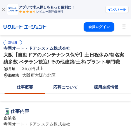
アプリで求人探しをもっと便利に！
インストール
レビュー高評価
無料
会員ログイン
正社員
寺岡オート・ドアシステム株式会社
大阪【自動ドアのメンテナンス保守】土日祝休み/有名実
績多数 ベテラン歓迎! その他建築/土木/プラント専門職
25万円以上
月給
大阪府大阪市北区
勤務地
仕事概要
応募について
採用企業情報
仕事内容
企業名

寺岡オート・ドアシステム株式会社
