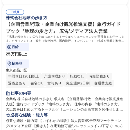
■ホームページへの問い合わせ対応 など 募集職種 【東京/お菓子メーカー
ーダー→マネージャー (2)他ポジションへのキャリアも可能 ※過去、未経
の事務担当】事務経験者歓迎/転勤無/プライム上場G
験で経営管理部内で経理へ異動した方もいらっしゃいます。年3回の面談
正社員
や個別面談を通してご自身のキャリアと向き合っていただき、会社として
株式会社地球の歩き方
もバックアップしていきます。 学歴・資格 学歴：大学院 大学 高専 短大
専修学校 高校 語学力： 資格：
【企画営業/行政・企業向け観光推進支援】旅行ガイド
ブック『地球の歩き方』 広告/メディア法人営業
『地球の歩き方』の広告をはじめとするトータルソリューションの企画営業をお任せしま
す。クライアントは、観光（海外旅行、国内旅行、インバウンド）で地域や事業を推進し
たい国内外の行政や企業です。
月給
25万円以上
勤務地
東京都品川区
年間休日120日以上
介護休暇あり
転勤なし
時短勤務あり
退職金あり
在宅OK
賞与あり
完全週休2日制
交通費支給
駅近5分以内
土日祝休み
仕事の内容
企業名 株式会社地球の歩き方 求人名 【企画営業/行政・企業向け観光推進
支援】旅行ガイドブック『地球の歩き方』 仕事の内容 『地球の歩き方』
の広告をはじめとするトータルソリューションの企画営業をお任せしま
す。クライアントは、観光（海外旅行、国内旅行、インバウンド）で地域
必要な経験・能力等
や事業を推進したい国内外の行政や企業です。 【業務詳細】■『地球の歩
必要な経験・能力等 【いずれかの経験】法人営業/広告/PR/マーケティン
き方』は海外旅行ガイドブックのNo.1ブランドであり、国内旅行において
グ/メディア企画 【働き方】在宅勤務可能/フレックスタイム/子育て中の方