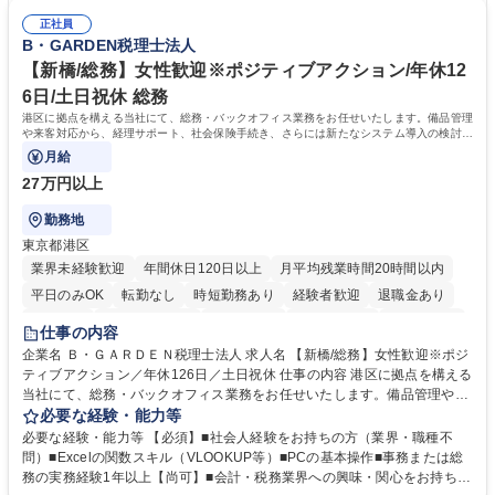
は部内のOJTを中心に、あなたの経験に合わせて不足している部分はいつ
ます。定型業務に留まらず、社内規定や人事制度の改定など会社のコア業
でも質問・相談できる環境が整っているため、安心して成長できます。 募
正社員
務に挑戦できるため、自身の成長と組織への貢献度をダイレクトに実感で
B・GARDEN税理士法人
集職種 【森ビルG】人事・総務◆賞与5ヶ月◆年休120日◆残業少なめ◆
きます。 残業少なめ、週1日リモート可など、ワークライフバランスを保
リモート可
ち長期活躍できる環境です。 「これまでの幅広い経験を活かし、長期的な
【新橋/総務】女性歓迎※ポジティブアクション/年休12
キャリアを築きたい」という前向きな意欲と挑戦を全力で応援します。 学
6日/土日祝休 総務
歴・資格 学歴：大学院 大学 高専 短大 専修学校 高校 語学力： 資格：日商
港区に拠点を構える当社にて、総務・バックオフィス業務をお任せいたします。備品管理
簿記検定1級 日商簿記検定2級 日商簿記検定3級
や来客対応から、経理サポート、社会保険手続き、さらには新たなシステム導入の検討ま
で、幅広く組織を支える役割です。
月給
27万円以上
勤務地
東京都港区
業界未経験歓迎
年間休日120日以上
月平均残業時間20時間以内
平日のみOK
転勤なし
時短勤務あり
経験者歓迎
退職金あり
賞与あり
完全週休2日制
交通費支給
駅近5分以内
土日祝休み
仕事の内容
服装自由
企業名 Ｂ・ＧＡＲＤＥＮ税理士法人 求人名 【新橋/総務】女性歓迎※ポジ
ティブアクション／年休126日／土日祝休 仕事の内容 港区に拠点を構える
当社にて、総務・バックオフィス業務をお任せいたします。備品管理や来
客対応から、経理サポート、社会保険手続き、さらには新たなシステム導
必要な経験・能力等
入の検討まで、幅広く組織を支える役割です。 ■備品発注・在庫管理、郵
必要な経験・能力等 【必須】■社会人経験をお持ちの方（業界・職種不
送物対応、電話・来客対応 ■金融機関への外出業務（入出金管理補助）、
問）■Excelの関数スキル（VLOOKUP等）■PCの基本操作■事務または総
福利厚生・社内イベントの運営管理 ■社内ルールの整備、職場環境の改善
務の実務経験1年以上【尚可】■会計・税務業界への興味・関心をお持ちの
提案、備品選定 ■請求書発行・管理等の経理サポート、社会保険関連の書