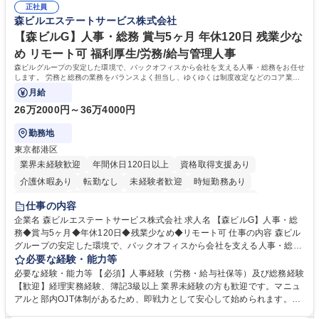
の他に担当頂く業務が発生する場合があります。 募集職種 【営業事務】
正社員
ション力がある方。 ・チャレンジを厭わず、粘り強く業務に取り組める
森ビルエステートサービス株式会社
業務職/三井物産グループ/平均残業時間10H/完全週休2日
方。多様な関係者と謙虚に信頼関係を構築でき、期限を意識したスケジュ
ール管理が出来る方。※将来的に他部署（営業部門、コーポレート部門）
【森ビルG】人事・総務 賞与5ヶ月 年休120日 残業少な
へのジョブローテーションの可能性があります。 学歴・資格 学歴：大学
め リモート可 福利厚生/労務/給与管理人事
院 大学 語学力： 資格：宅地建物取引士
森ビルグループの安定した環境で、バックオフィスから会社を支える人事・総務をお任せ
します。 労務と総務の業務をバランスよく担当し、ゆくゆくは制度改定などのコア業務
にも挑戦できる、やりがいある環境です。
月給
26万2000円～36万4000円
勤務地
東京都港区
業界未経験歓迎
年間休日120日以上
資格取得支援あり
介護休暇あり
転勤なし
未経験者歓迎
時短勤務あり
経験者歓迎
退職金あり
在宅OK
賞与あり
育休あり
仕事の内容
完全週休2日制
交通費支給
長期歓迎
駅近5分以内
土日祝休み
企業名 森ビルエステートサービス株式会社 求人名 【森ビルG】人事・総
務◆賞与5ヶ月◆年休120日◆残業少なめ◆リモート可 仕事の内容 森ビル
グループの安定した環境で、バックオフィスから会社を支える人事・総務
をお任せします。 労務と総務の業務をバランスよく担当し、ゆくゆくは制
必要な経験・能力等
度改定などのコア業務にも挑戦できる、やりがいある環境です。 ■勤怠管
必要な経験・能力等 【必須】人事経験（労務・給与社保等）及び総務経験
理、給与計算、社会保険手続き、年末調整等の労務管理全般 ■入退社手続
【歓迎】経理実務経験、簿記3級以上 業界未経験の方も歓迎です。マニュ
き、社内規定の改定や人事制度改定などのコア業務 ■社内イベントの企画
アルと部内OJT体制があるため、即戦力として安心して始められます。
運営やその他総務業務全般 ※労務と総務を1：1の割合でお任せ。 入社後
【魅力・やりがい】森ビルGの安定基盤で労務から総務まで幅広く携われ