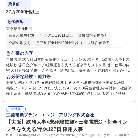
ます。
月給
27万7000円以上
勤務地
東京都千代田区
業界未経験歓迎
年間休日120日以上
資格取得支援あり
介護休暇あり
月平均残業時間20時間以内
未経験者歓迎
住宅手当あり
時短勤務あり
退職金あり
在宅OK
賞与あり
仕事の内容
育休あり
完全週休2日制
交通費支給
土日祝休み
寮・社宅あり
企業名 株式会社日立医薬情報ソリューションズ 求人名 【総務・人事】未
経験歓迎/日立グループ/組織運営を支えるゼネラリストを目指す 仕事の内
容 入社直後は労務（労務管理・給与計算・安全衛生・福利厚生等）からお
任せいたします。将来は総務・採用・教育業務へ守備範囲を広げ、組織運
必要な経験・能力等
営を支えるゼネラリストをめざせます。 ・初期業務：労働時間管理、給与
必要な経験・能力等 ★未経験歓迎！ ★人事・総務領域を横断的に経験し
計算、社会保険対応、福利厚生管理、安全衛生、健康経営推進等をお任せ
幅広いスキルを身につけたい方におすすめ！ ■労務管理(給与計算・社会保
します。ご経験に応じて、休職者管理など、幅広く経験を積んでいただき
険手続き・勤怠管理など)に関心があり主体的に取り組める方 ※労務経験
ます。 ・将来的な広がり：総務・採用・教育・税務対応・経営企画等。
者は早期にご活躍いただけます。 ■チームで仕事を推進できる方■将来は
★メンバーがマンツーマンで丁寧に教えるため、ご経験が浅くても安心！
マネジメント職として活躍したい 【尚可】■人事、労務、採用、教育業務
幅広く経験を積みたい意欲がある方に最適な環境です。 募集職種 【総
正社員
のご経験 ■労務管理（給与計算・社会保険手続き・勤怠管理など）の経験
三菱電機プラントエンジニアリング株式会社
務・人事】未経験歓迎/日立グループ/組織運営を支えるゼネラリストを目
■衛生管理者の資格をお持ちの方 学歴・資格 学歴：大学院 大学 高専 短大
指す
専修学校 高校 語学力： 資格：
【大阪】総務人事<未経験歓迎> 三菱電機G・社会イン
フラを支える/年休127日 採用人事
総務・人事領域を中心に、これまでのご経験に応じて幅広くお任せします。 ＜具体的に