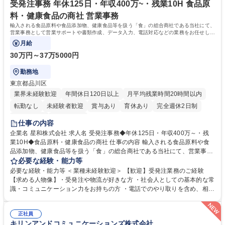
受発注事務 年休125日・年収400万~・残業10H 食品原
料・健康食品の商社 営業事務
輸入される食品原料や食品添加物、健康食品等を扱う「食」の総合商社である当社にて、
営業事務として営業サポートや書類作成、データ入力、電話対応などの業務をお任せしま
す。
月給
30万円～37万5000円
勤務地
東京都品川区
業界未経験歓迎
年間休日120日以上
月平均残業時間20時間以内
転勤なし
未経験者歓迎
賞与あり
育休あり
完全週休2日制
交通費支給
土日祝休み
仕事の内容
企業名 星和株式会社 求人名 受発注事務◆年休125日・年収400万～・残
業10H◆食品原料・健康食品の商社 仕事の内容 輸入される食品原料や食
品添加物、健康食品等を扱う「食」の総合商社である当社にて、営業事務
として営業サポートや書類作成、データ入力、電話対応などの業務をお任
必要な経験・能力等
せします。 ・受注／出荷指示／売上管理／仕入管理／在庫管理／お客様や
必要な経験・能力等 ＜業種未経験歓迎＞ 【歓迎】受発注業務のご経験
倉庫と電話確認など、販売に関わる事務、営業サポートをお願いします。
【求める人物像】・受発注や物流が好きな方 ・社会人としての基本的な常
・入社後は商品について覚えることから始め、先輩社員OJTと共に業務を
識・コミュニケーション力をお持ちの方 ・電話でのやり取りを含め、相手
進めて頂きます。未経験から始めた方も多数活躍中です。 [業務内容の変
の要件を正しく理解し対応できる方 ・数量・在庫・出荷数などの数値を正
更の範囲:会社の定める業務] 募集職種 受発注事務◆年休125日・年収400
確に扱う業務に抵抗がない方 ・PCを業務で日常的に使用しており、四則
万～・残業10H◆食品原料・健康食品の商社
正社員
演算ができる方 ・業務ルールや指示を理解し、行動できる方 学歴・資格
キリンアンドコミュニケーションズ株式会社