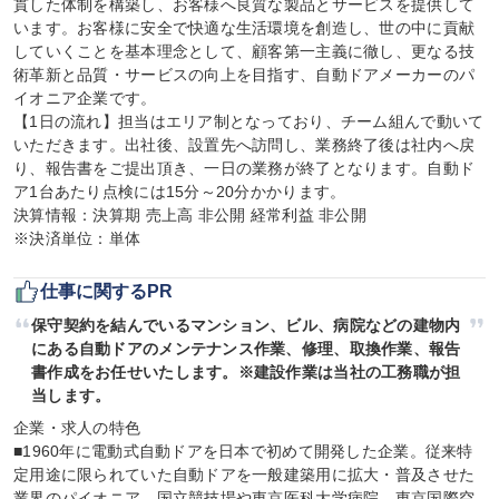
貫した体制を構築し、お客様へ良質な製品とサービスを提供して
います。お客様に安全で快適な生活環境を創造し、世の中に貢献
していくことを基本理念として、顧客第一主義に徹し、更なる技
術革新と品質・サービスの向上を目指す、自動ドアメーカーのパ
イオニア企業です。

【1日の流れ】担当はエリア制となっており、チーム組んで動いて
いただきます。出社後、設置先へ訪問し、業務終了後は社内へ戻
り、報告書をご提出頂き、一日の業務が終了となります。自動ド
ア1台あたり点検には15分～20分かかります。

決算情報：決算期 売上高 非公開 経常利益 非公開

※決済単位：単体
仕事に関するPR
保守契約を結んでいるマンション、ビル、病院などの建物内
にある自動ドアのメンテナンス作業、修理、取換作業、報告
書作成をお任せいたします。※建設作業は当社の工務職が担
当します。
企業・求人の特色

■1960年に電動式自動ドアを日本で初めて開発した企業。従来特
定用途に限られていた自動ドアを一般建築用に拡大・普及させた
業界のパイオニア。国立競技場や東京医科大学病院、東京国際空