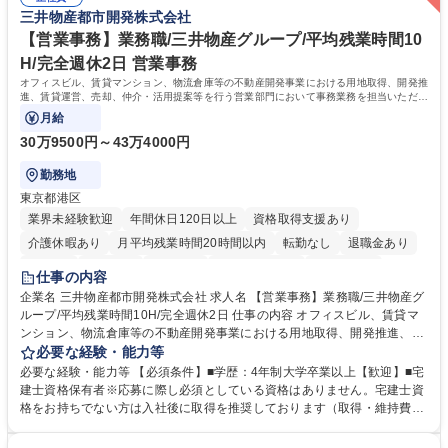
三井物産都市開発株式会社
業務全般 募集職種 【東京／文京区】公益財団法人の総務人事業務／年間
休日125日
【営業事務】業務職/三井物産グループ/平均残業時間10
H/完全週休2日 営業事務
オフィスビル、賃貸マンション、物流倉庫等の不動産開発事業における用地取得、開発推
進、賃貸運営、売却、仲介・活用提案等を行う営業部門において事務業務を担当いただき
ます。
月給
30万9500円～43万4000円
勤務地
東京都港区
業界未経験歓迎
年間休日120日以上
資格取得支援あり
介護休暇あり
月平均残業時間20時間以内
転勤なし
退職金あり
在宅OK
賞与あり
育休あり
完全週休2日制
交通費支給
仕事の内容
駅近5分以内
土日祝休み
寮・社宅あり
企業名 三井物産都市開発株式会社 求人名 【営業事務】業務職/三井物産グ
ループ/平均残業時間10H/完全週休2日 仕事の内容 オフィスビル、賃貸マ
ンション、物流倉庫等の不動産開発事業における用地取得、開発推進、賃
貸運営、売却、仲介・活用提案等を行う営業部門において事務業務を担当
必要な経験・能力等
いただきます。 【詳細】・契約書管理、契約書製本、捺印対応、ファイリ
必要な経験・能力等 【必須条件】■学歴：4年制大学卒業以上【歓迎】■宅
ング、登記簿取得、調書取得・支払業務（各種費用支払、支払管理、請
建士資格保有者※応募に際し必須としている資格はありません。宅建士資
求・支払データ登録、取引先マスター申請対応）・予算作成及び予実管
格をお持ちでない方は入社後に取得を推奨しております（取得・維持費用
理・各種稟議書、報告書作成業務・各種台帳管理、交際費・会議費支払報
の一部補助あり） 【求める人物像】 ・向学心豊かで、主体的に行動でき
告書作成及び月次管理・部内総務庶務全般 など※※配属先によっては上記
る方。 ・社内外の多様な関係者と協調して業務を進められるコミュニケー