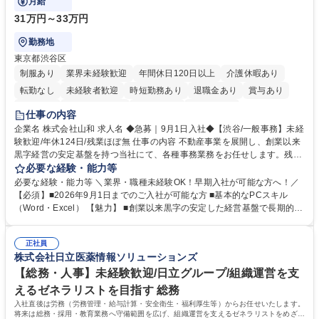
月給
31万円～33万円
勤務地
東京都渋谷区
制服あり
業界未経験歓迎
年間休日120日以上
介護休暇あり
転勤なし
未経験者歓迎
時短勤務あり
退職金あり
賞与あり
育休あり
完全週休2日制
交通費支給
土日祝休み
仕事の内容
企業名 株式会社山和 求人名 ◆急募｜9月1日入社◆【渋谷/一般事務】未経
験歓迎/年休124日/残業ほぼ無 仕事の内容 不動産事業を展開し、創業以来
黒字経営の安定基盤を持つ当社にて、各種事務業務をお任せします。残業
がほぼ発生せず、連続した日程の有給取得が可能なため、WLBを整えたい
必要な経験・能力等
方にお勧めの環境です！ 入社後はOJTを通じて丁寧に研修を行いますの
必要な経験・能力等 ＼業界・職種未経験OK！早期入社が可能な方へ！／
で、事務未経験の方でも安心して臨むことができます。 【業務詳細】■電
【必須】■2026年9月1日までのご入社が可能な方 ■基本的なPCスキル
話・来客対応 ■物件の鍵や社内の備品管理 ■データ入力や書類作成 ■契約
（Word・Excel） 【魅力】 ■創業以来黒字の安定した経営基盤で長期的に
書などのファイリング ■郵送物の仕訳・発送 など 募集職種 ◆急募｜9月1
安心して働ける環境 ■残業ほぼなしで働きやすさ抜群、プライベートとの
日入社◆【渋谷/一般事務】未経験歓迎/年休124日/残業ほぼ無
両立が可能 ■有給取得を積極的に推奨、年間10日程度の取得実績 ■1ヶ月
正社員
のOJTで業務を習得可能、未経験でもしっかりサポート 学歴・資格 学
株式会社日立医薬情報ソリューションズ
歴：大学院 大学 高専 短大 語学力： 資格：
【総務・人事】未経験歓迎/日立グループ/組織運営を支
えるゼネラリストを目指す 総務
入社直後は労務（労務管理・給与計算・安全衛生・福利厚生等）からお任せいたします。
将来は総務・採用・教育業務へ守備範囲を広げ、組織運営を支えるゼネラリストをめざせ