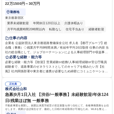
22万1500円～30万円
勤務地
東京都新宿区
業界未経験歓迎
年間休日120日以上
介護休暇あり
月平均残業時間20時間以内
転勤なし
住宅手当あり
経験者歓迎
研修あり
退職金あり
賞与あり
完全週休2日制
交通費支給
仕事の内容
駅近5分以内
資格取得手当あり
食事補助あり
企業名 公益財団法人東京都道路整備保全公社 求人名 【都庁グループ】総
合職（事務）◇残業月平均9時間未満／有給年平均16日取得 仕事の内容 当
社の総合職として、ジョブローテーションによる人事経理部門や収益事業
等のフロント部門の部署等幅広い部署での業務をお任せいたします。研修
必要な経験・能力等
制度やキャリア支援が充実しております！ ※下記業務詳細 【業務詳細】■
必要な経験・能力等 【歓迎】営業経験or総務/人事/経理経験or官公庁職員
管理部門：広報、人事、経理など当公社の運営に係る管理業務 ■収益部
経験者で、道路事業のゼネラリストとしてのキャリアを積みたい方【社
門：駐車場の新規開拓、管理運営、新宿駅西口広場の「イベントコーナ
風】社内関係部署や東京都と連携が必要なため綿密にコミュニケーション
ー」などの管理運営 ■道路部門：整備の急がれる骨格幹線道路や木造住宅
を図っています。 【業務の魅力】■幅広く携われる：総合職（事務）で
密集地域の特定整備路線の用地取得、道路に関する普及啓発事業、都内の
は、駐車場の管理運営や道路用地の取得、公益財団法人の中枢を担う管理
道路施設や道路工事現場の見学ツアー事業 ※入社後は上記いずれかの部門
正社員
部門など多岐に渡る業務を経験できます。 ■様々なプロジェクト：駐車場
株式会社山和
へ配属。※業務内容変更の範囲：会社の定める業務 募集職種 【都庁グル
事業の他、新宿駅西口広場内に設置された照明を兼ねた広告「ブライトサ
ープ】総合職（事務）◇残業月平均9時間未満／有給年平均16日取得
イン」の管理運営を行うなど、事業収益を生み出す活動を積極的に行って
急募|9月1日入社 【渋谷/一般事務】未経験歓迎/年休124
います。 学歴・資格 学歴：大学院 大学 高専 短大 専修学校 高校 語学力：
日/残業ほぼ無 一般事務
資格：
不動産事業を展開し、創業以来黒字経営の安定基盤を持つ当社にて、各種事務業務をお任
せします。残業がほぼ発生せず、連続した日程の有給取得が可能なため、WLBを整えた
い方にお勧めの環境です！