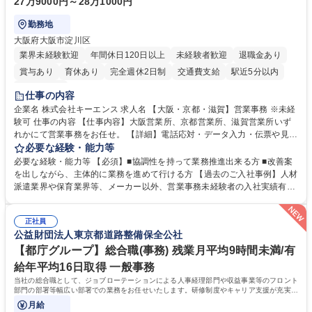
27万9000円～28万1000円
勤務地
大阪府大阪市淀川区
業界未経験歓迎
年間休日120日以上
未経験者歓迎
退職金あり
賞与あり
育休あり
完全週休2日制
交通費支給
駅近5分以内
土日祝休み
仕事の内容
企業名 株式会社キーエンス 求人名 【大阪・京都・滋賀】営業事務 ※未経
験可 仕事の内容 【仕事内容】大阪営業所、京都営業所、滋賀営業所いず
れかにて営業事務をお任せ。 【詳細】電話応対・データ入力・伝票や見積
の作成・カタログ送付・来客対応・営業所内で発生する事務業務や業務改
必要な経験・能力等
善をお任せ。 【教育制度】ご入社後、育成担当とペアになりながらOJTに
必要な経験・能力等 【必須】■協調性を持って業務推進出来る方 ■改善案
て業務を覚えていただくことが可能です。業務システムがきちんと構築さ
を出しながら、主体的に業務を進めて行ける方 【過去のご入社事例】人材
れているため、スムーズに仕事に慣れることができる環境です。また、
派遣業界や保育業界等、メーカー以外、営業事務未経験者の入社実績有
「チームで成果を出す文化」があり、良いやり方を積極的に共有しながら
【当社の事務職について】単なる事務ではなく主体性を発揮したサポート
常に改善を目指す風土のため、安心して業務に取り組んでいただけます。
により、キーエンスの付加価値向上に貢献します。ベースの定型業務に加
募集職種 【大阪・京都・滋賀】営業事務 ※未経験可
正社員
えて、お客様や社員の状況に合わせ、能動的なサポート、改善の動きも期
公益財団法人東京都道路整備保全公社
待され。組織を支えるスペシャリストとして、チームに貢献し、結果的に
社員から頼られる存在になることができます。平均19:30の退勤以降の業
【都庁グループ】総合職(事務) 残業月平均9時間未満/有
務の持ち帰りも禁止されており、メリハリのある働き方となります。 学
給年平均16日取得 一般事務
歴・資格 学歴：大学院 大学 高専 短大 語学力： 資格：
当社の総合職として、ジョブローテーションによる人事経理部門や収益事業等のフロント
部門の部署等幅広い部署での業務をお任せいたします。研修制度やキャリア支援が充実し
ております！ ※下記業務詳細
月給