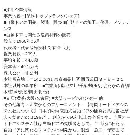
■採用企業情報

事業内容：[業界トップクラスのシェア]

■自動ドアの開発、製造、販売 ■自動ドアの施工、修理、メンテナ
ンス

■自動ドアに関わる建築材料の販売

設立：1965年05月

代表者：代表取締役社長 有倉 良則

従業員数：299人

平均年齢：44.0歳

資本金：40百万円

株式公開：非公開

本社所在地：〒141-0031 東京都品川区 西五反田３－６－２１

本社以外の事業所：■営業所(城西/立川/千葉/埼玉/おおたかの森/厚
木/静岡/浜松/南大阪 他)

■支店(横浜/大阪/名古屋) ■大阪サービスセンター 他

その他備考・企業からのフリーコメント：【寺岡オートドアシス
テム社について】日本初の純電動式自動ドアの開発と共に当社が
歩み始めたのは1965年。創立から50年以上の企業です。寺岡オー
トドアシステム社は自動ドアの先駆者として、半世紀にわたり、
自動ドアに関わるシステムの開発から、製造・施工・保守まで一