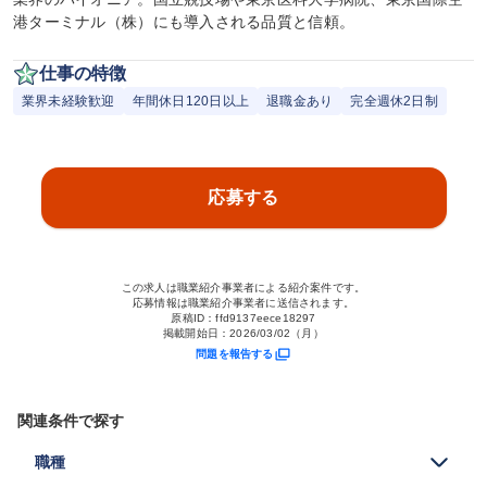
港ターミナル（株）にも導入される品質と信頼。
仕事の特徴
業界未経験歓迎
年間休日120日以上
退職金あり
完全週休2日制
応募する
この求人は職業紹介事業者による紹介案件です。
応募情報は職業紹介事業者に送信されます。
原稿ID：
ffd9137eece18297
掲載開始日：
2026/03/02（月）
問題を報告する
関連条件で探す
職種