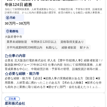
ます。 学歴・資格 学歴：大学院 大学 高専 短大 専修学校 高校 語学力：
年休124日 総務
資格：
当社にて採用関係業務、人材育成業務を中心に、中期経営計画・予算等の管理、設備投資
計画等の策定、さらに社内の重要会議の運営等、経営の根幹となる幅広い総務人事業務全
般を担当していただきます。
月給
30万円～38万円
勤務地
大阪府豊中市
業界未経験歓迎
年間休日120日以上
資格取得支援あり
月平均残業時間20時間以内
転勤なし
経験者歓迎
駅ナカ
退職金あり
完全週休2日制
交通費支給
駅近5分以内
仕事の内容
土日祝休み
服装自由
昼食補助あり
食事補助あり
企業名 北大阪急行電鉄株式会社 求人名 【豊中市/総務人事】経験者歓迎！/
阪急阪神HDグループ/年休124日 仕事の内容 当社にて採用関係業務、人材
育成業務を中心に、中期経営計画・予算等の管理、設備投資計画等の策
定、さらに社内の重要会議の運営等、経営の根幹となる幅広い総務人事業
必要な経験・能力等
務全般を担当していただきます。 【主な業務内容】 ■採用関係業務および
必要な経験・能力等 【必須】■総務人事の実務経験がある方 【歓迎】■採
人材育成(社員研修)業務の推進 ■中期経営計画および予算等の管理 ■設備
用業務、人材育成に携わったことのある方 【求める人物像】 ■探求心を持
投資計画等の策定 ■社内の重要会議の運営 ■その他総務人事業務全般 【入
ち前向きに業務に取り組める方 ■臆せずに部門・会社を超えたコミュニケ
社後】入社後は採用や育成をメインに担当し将来的には経営根幹に関わる
ーションの取れる方 ■自分で考えて行動のできる方 ■第二の創業期を迎え
総務人事業務全般へ幅広く従事していただきます。 募集職種 【豊中市/総
る当社で組織の次代を担うネクスト人材として長期的に成長したい方 ■周
務人事】経験者歓迎！/阪急阪神HDグループ/年休124日
正社員
囲のメンバーと協調しつつ主体性を持って能動的に業務を推進できる方 学
星和株式会社
歴・資格 学歴：大学院 大学 高専 短大 専修学校 高校 語学力： 資格：