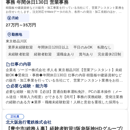
事務 年間休日130日 営業事務
樹脂板や建築資材などの販売・加工事業を行っている当社にて、営業アシスタント業務を
お任せいたします。注文対応やWebデータの出力、各所への発注・加工依頼のほか、電
話・メール対応等の事務業務を担当します。
月給
27万円～35万円
勤務地
東京都品川区
業界未経験歓迎
年間休日120日以上
平日のみOK
転勤なし
未経験者歓迎
経験者歓迎
退職金あり
賞与あり
完全週休2日制
交通費支給
駅近5分以内
土日祝休み
仕事の内容
企業名 ソーゴー株式会社 求人名 東京都品川区【営業アシスタント】未経
験OK◆受発注・事務◆年間休日130日 仕事の内容 樹脂板や建築資材など
の販売・加工事業を行っている当社にて、営業アシスタント業務をお任せ
いたします。注文対応やWebデータの出力、各所への発注・加工依頼のほ
必要な経験・能力等
か、電話・メール対応等の事務業務を担当します。 ■受注・発注業務：FA
必要な経験・能力等 【必須】普通自動車運転免許、PCの基本操作（メー
Xによる注文対応、Web発注データのプリントアウト、各仕入先・協力会
ル送信・簡単入力程度）ができる方【尚可】事務の実務経験、受発注業務
社への発注および加工依頼等 ■納品書・請求書の作成および発送手配 ■商
の経験のある方★業界・職種未経験歓迎！人柄と意欲を重視した採用を行
品手配・在庫確認・納期調整 ■電話・メールでの問い合わせ対応および付
っています。 【要件】未経験歓迎！未経験からスタートして長く勤務する
随する事務全般 ※高度なPCスキルは不要です。【業務内容の変更範囲】
社員が多数在籍しています。 【求める人物像】納期優先の業界のため状況
当社の指定する業務 募集職種 東京都品川区【営業アシスタント】未経験O
正社員
変化に臨機応変かつ柔軟に対応できる方、約束を守り正確に作業を進めら
北大阪急行電鉄株式会社
K◆受発注・事務◆年間休日130日
れる方を求めています。高度なPCスキルや関数知識は一切不要です。丁
寧な指導体制が整っているため、安心してお仕事をスタートしていただけ
【豊中市/総務人事】経験者歓迎!/阪急阪神HDグループ/