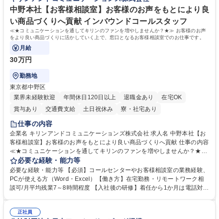
学歴：大学院 大学 短大 語学力： 資格：
中野本社【お客様相談室】お客様のお声をもとにより良
い商品づくりへ貢献 インバウンドコールスタッフ
≪★コミュニケーションを通してキリンのファンを増やしませんか？★≫ お客様のお声
をより良い商品づくりに活かしていく上で、窓口となるお客様相談室でのお仕事です。
月給
30万円
勤務地
東京都中野区
業界未経験歓迎
年間休日120日以上
退職金あり
在宅OK
賞与あり
交通費支給
土日祝休み
寮・社宅あり
仕事の内容
企業名 キリンアンドコミュニケーションズ株式会社 求人名 中野本社【お
客様相談室】お客様のお声をもとにより良い商品づくりへ貢献 仕事の内容
≪★コミュニケーションを通してキリンのファンを増やしませんか？★≫
お客様のお声をより良い商品づくりに活かしていく上で、窓口となるお客
必要な経験・能力等
様相談室でのお仕事です。 日々お客様からいただくキリングループへのご
必要な経験・能力等 【必須】コールセンターやお客様相談室の業務経験、
意見を、企業活動に活かしています。お客様からの声に迅速かつ誠意をも
PCが使える方（Word・Excel）【働き方】在宅勤務・リモートワーク相
って対応、情報提供するとともにグループ内活動に反映しています。 【具
談可/月平均残業7～8時間程度 【入社後の研修】着任から1か月は電話対応
体的には】電話応対、メール、お手紙対応、ご指摘品調査報告書作成、有
のOJTを中心に実施し、電話対応に慣れた段階でメール・手紙のOJTを実
人チャットボット対応など。 【1日の対応件数】■電話：月間一人当たり
施する予定です。独り立ち以降もしっかりフォローする体制を整えていま
平均100件前後■メール・手紙：同上40件前後 募集職種 中野本社【お客様
正社員
すのでご安心ください。 【当社について】キリングループの広報機能を担