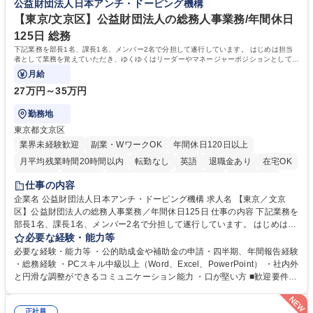
公益財団法人日本アンチ・ドーピング機構
相談室】お客様のお声をもとにより良い商品づくりへ貢献
う会社として、お客様との出会いを大切にし、磨き上げたホスピタリティ
を込めてコミュニケーションをとりながら広報関連業務を行っておりま
【東京/文京区】公益財団法人の総務人事業務/年間休日
す。 学歴・資格 学歴：大学院 大学 高専 短大 専修学校 高校 語学力： 資
125日 総務
格：
下記業務を部長1名、課長1名、メンバー2名で分担して遂行しています。 はじめは担当
者として業務を覚えていただき、ゆくゆくはリーダーやマネージャーポジションとして活
躍いただくことを期待しています。
月給
27万円～35万円
勤務地
東京都文京区
業界未経験歓迎
副業・WワークOK
年間休日120日以上
月平均残業時間20時間以内
転勤なし
英語
退職金あり
在宅OK
賞与あり
育休あり
完全週休2日制
交通費支給
土日祝休み
仕事の内容
食事補助あり
企業名 公益財団法人日本アンチ・ドーピング機構 求人名 【東京／文京
区】公益財団法人の総務人事業務／年間休日125日 仕事の内容 下記業務を
部長1名、課長1名、メンバー2名で分担して遂行しています。 はじめは担
当者として業務を覚えていただき、ゆくゆくはリーダーやマネージャーポ
必要な経験・能力等
ジションとして活躍いただくことを期待しています。 【総務・人事グルー
必要な経験・能力等 ・公的助成金や補助金の申請・四半期、年間報告経験
プの業務内容】 ・人事制度関連 ・採用活動 ・教育研修の企画、実行 ・勤
・総務経験 ・PCスキル中級以上（Word、Excel、PowerPoint） ・社内外
怠管理 ・官公庁への各種提出 ・法定の会議運営（評議員会、理事会） ・
と円滑な調整ができるコミュニケーション能力 ・口が堅い方 ■歓迎要件
コンプライアンス ・内部規程やルールの管理、整備、文書管理 ・契約関
・採用業務経験 ・英語に抵抗がない方 ・営業経験 学歴・資格 学歴：大学
連 ・衛生管理 ・防災関連・公的助成金の管理・オフィス、ファシリティ
院 大学 高専 短大 専修学校 高校 語学力： 資格：
管理 ・福利厚生関連 ・職員からの問合せ、相談対応 ・その他日常の総務
正社員