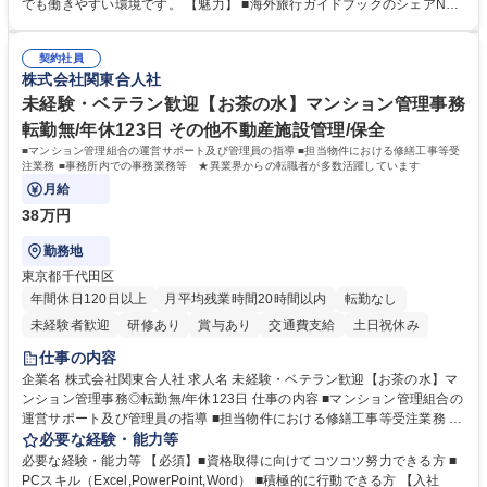
も牽引しております。観光推進支援においても、業界を牽引する意欲的な
でも働きやすい環境です。 【魅力】 ■海外旅行ガイドブックのシェアNo.1
取り組みが期待されています■インバウンドは、日本の地域の未来を担う
メディアとして、個人旅行文化の拡大と定着を担ってきたブランドに携わ
国策事業です。「GOOD LUCK TRIP」は、海外旅行ガイドブックと同様
ることが可能です。 ■国内旅行ガイドブックは立ち上げ間もない新規事業
に、インバウンドのトップブランドに成長しております■旅が業務であ
契約社員
であり、「地球の歩き方」としてどう取り組むか、共に形を作るコアメン
株式会社関東合人社
り、日常です。旅好きにはこれ以上ない環境です 募集職種 【企画営業/行
バーとして活躍いただきます。 学歴・資格 学歴：大学院 大学 語学力： 資
政・企業向け観光推進支援】旅行ガイドブック『地球の歩き方』
格：
未経験・ベテラン歓迎【お茶の水】マンション管理事務
転勤無/年休123日 その他不動産施設管理/保全
■マンション管理組合の運営サポート及び管理員の指導 ■担当物件における修繕工事等受
注業務 ■事務所内での事務業務等 ★異業界からの転職者が多数活躍しています
月給
38万円
勤務地
東京都千代田区
年間休日120日以上
月平均残業時間20時間以内
転勤なし
未経験者歓迎
研修あり
賞与あり
交通費支給
土日祝休み
仕事の内容
企業名 株式会社関東合人社 求人名 未経験・ベテラン歓迎【お茶の水】マ
ンション管理事務◎転勤無/年休123日 仕事の内容 ■マンション管理組合の
運営サポート及び管理員の指導 ■担当物件における修繕工事等受注業務 ■
事務所内での事務業務等 ★異業界からの転職者が多数活躍しています
必要な経験・能力等
【年収補足】532万円 ＋別途インセンティヴで平均約100万円/年（昨年度
必要な経験・能力等 【必須】■資格取得に向けてコツコツ努力できる方 ■
実績） ＋管理業務主任者資格手当50,000円/月 ★親会社である株式会社合
PCスキル（Excel,PowerPoint,Word） ■積極的に行動できる方 【入社