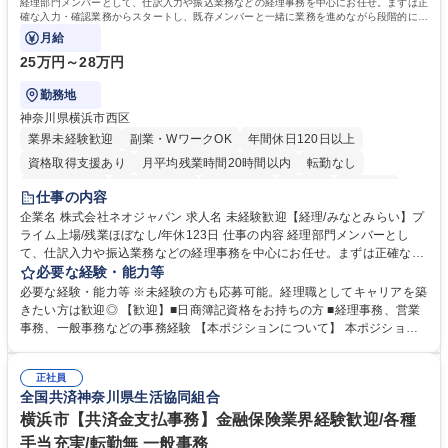
経理部門メンバーとして、仕訳入力や振込業務などの経理事務を中心にお任せ。まずは正
確な入力・確認業務からスタートし、既存メンバーと一緒に業務を進めながら段階的に経
理知識を身につけていただきます。
月給
25万円～28万円
勤務地
神奈川県横浜市西区
業界未経験歓迎
副業・WワークOK
年間休日120日以上
資格取得支援あり
月平均残業時間20時間以内
転勤なし
未経験者歓迎
時短勤務あり
退職金あり
在宅OK
賞与あり
仕事の内容
完全週休2日制
交通費支給
駅近5分以内
土日祝休み
服装自由
企業名 株式会社ネオジャパン 求人名 未経験歓迎【経理/みなとみらい】プ
ライム上場/残業ほぼなし/年休123日 仕事の内容 経理部門メンバーとし
寮・社宅あり
て、仕訳入力や振込業務などの経理事務を中心にお任せ。まずは正確な入
力・確認業務からスタートし、既存メンバーと一緒に業務を進めながら段
必要な経験・能力等
階的に経理知識を身につけていただきます。 【具体的には】 ■社内稟議に
必要な経験・能力等 ※未経験の方も応募可能。経理職としてキャリアを築
基づく仕訳入力 ■月末の振込業務 ■明細作成 ■伝票処理、記帳業務 ■既存
きたい方は歓迎◎ 【歓迎】■日商簿記資格をお持ちの方 ■経理事務、営業
メンバーの業務サポート 【将来的には】 ■月次決算補助 ■四半期・年次決
事務、一般事務などの事務経験 【本ポジションについて】 本ポジション
算補助 ■有価証券報告書など開示資料作成補助 ■海外子会社を含む連結決
の魅力は、プライム上場企業の経理部門で、未経験から経理キャリアをス
算補助 ※3～5年程度を目安に、徐々に決算業務へ業務範囲を広げていく
タートできる点です。まずは仕訳入力や振込業務など基礎的な業務から担
想定です。 募集職種 未経験歓迎【経理/みなとみらい】プライム上場/残業
正社員
当し、3～5年をかけて月次決算・四半期決算・開示資料作成補助などへス
全国共済神奈川県生活協同組合
ほぼなし/年休123日
テップアップできます。また、残業は通常月ほぼなく、決算月でも10時間
未満のため、無理なく経理として専門性を身につけられる環境です。 学
横浜市【共済金支払事務】金融保険業界経験歓迎/各種
歴・資格 学歴：大学院 大学 高専 短大 専修学校 高校 語学力： 資格：日商
手当充実/転勤無 一般事務