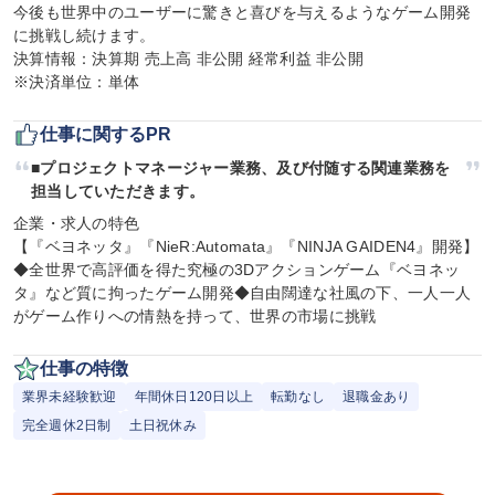
今後も世界中のユーザーに驚きと喜びを与えるようなゲーム開発
に挑戦し続けます。

決算情報：決算期 売上高 非公開 経常利益 非公開

※決済単位：単体
仕事に関するPR
■プロジェクトマネージャー業務、及び付随する関連業務を
担当していただきます。
企業・求人の特色

【『ベヨネッタ』『NieR:Automata』『NINJA GAIDEN4』開発】
◆全世界で高評価を得た究極の3Dアクションゲーム『ベヨネッ
タ』など質に拘ったゲーム開発◆自由闊達な社風の下、一人一人
がゲーム作りへの情熱を持って、世界の市場に挑戦
仕事の特徴
業界未経験歓迎
年間休日120日以上
転勤なし
退職金あり
完全週休2日制
土日祝休み