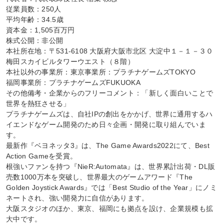
従業員数：250人

平均年齢：34.5歳

資本金：1,505百万円

株式公開：非公開

本社所在地：〒531-6108 大阪府大阪市北区 大淀中１－１－３０ 
梅田スカイビルタワーウエスト（８階）

本社以外の事業所：東京事業所：プラチナゲームズTOKYO

福岡事業所：プラチナゲームズFUKUOKA

その他備考・企業からのフリーコメント：「新しく面白いことで
世界を熱狂させる」

プラチナゲームズは、自社IPの創出をかかげ、世界に通用するハ
イエンドなゲーム開発のため日々企画・開発に取り組んでいま
す。

最新作『ベヨネッタ3』は、The Game Awards2022にて、Best 
Action Gameを受賞。

根強いファンを持つ『NieR:Automata』は、世界累計出荷・DL販
売数1000万本を突破し、世界最大のゲームアワード『The 
Golden Joystick Awards』では「Best Studio of the Year」にノミ
ネートされ、強い開発力に自信があります。

大阪スタジオのほか、東京、福岡にも拠点を設け、企業規模も拡
大中です。
