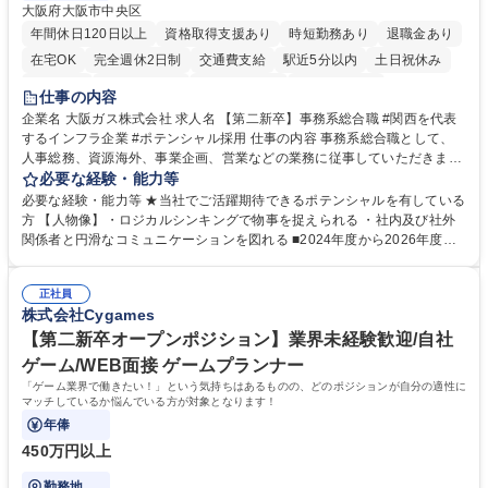
大阪府大阪市中央区
年間休日120日以上
資格取得支援あり
時短勤務あり
退職金あり
在宅OK
完全週休2日制
交通費支給
駅近5分以内
土日祝休み
服装自由
第二新卒歓迎
寮・社宅あり
食事補助あり
仕事の内容
企業名 大阪ガス株式会社 求人名 【第二新卒】事務系総合職 #関西を代表
するインフラ企業 #ポテンシャル採用 仕事の内容 事務系総合職として、
人事総務、資源海外、事業企画、営業などの業務に従事していただきま
す。 【業務内容の一例】■所属事業部の勤労業務 ■海外に関係する各種業
必要な経験・能力等
務 ■営業部門の企画スタッフ、ルート営業 【キャリアパス】入社後の配属
必要な経験・能力等 ★当社でご活躍期待できるポテンシャルを有している
ポジションで一定期間ご活躍頂いた後、本人の適性及び将来のキャリアを
方 【人物像】・ロジカルシンキングで物事を捉えられる ・社内及び社外
鑑みてジョブローテーションを行います。 【育成】OJTでの現場育成や研
関係者と円滑なコミュニケーションを図れる ■2024年度から2026年度ま
修カリキュラムを通じて、Daigasグループの業務で必要となる知識につい
での3ヵ年を対象とする「Daigasグループ中期経営計画2026」を策定しま
て学んでいただきます。 募集職種 【第二新卒】事務系総合職 #関西を代
した。https://www.osakagas.co.jp/company/press/pr2024/1777576_564
表するインフラ企業 #ポテンシャル採用
正社員
72.html ■エネルギーセキュリティの不安定化や気候変動による自然災害の
株式会社Cygames
甚大化など、これまで以上に社会課題解決の重要性が高まっています。
「未来の日常」の創造に向けて持続可能な社会の実現に貢献してまいりま
【第二新卒オープンポジション】業界未経験歓迎/自社
す。 学歴・資格 学歴：大学院 大学 語学力： 資格：
ゲーム/WEB面接 ゲームプランナー
「ゲーム業界で働きたい！」という気持ちはあるものの、どのポジションが自分の適性に
マッチしているか悩んでいる方が対象となります！
年俸
450万円以上
勤務地