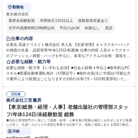
勤務地
東京都渋谷区
業界未経験歓迎
年間休日120日以上
資格取得支援あり
月平均残業時間20時間以内
平日のみOK
転勤なし
英語
住宅手当あり
研修あり
退職金あり
在宅OK
賞与あり
仕事の内容
完全週休2日制
交通費支給
駅近5分以内
中国語
土日祝休み
企業名 高波クリエイト株式会社 求人名 【生産管理】キャラクターバック
や雑貨の生産・品質管理/年休125日/転勤無 仕事の内容 人気キャラクター
のファッション雑貨・バッグを中心に、多彩なアイテムの企画・製造を手
掛ける当社にて、自社企画・開発商品の生産管理・品質管理を担当。『か
必要な経験・能力等
わいい』を届けるやりがいのあるポジションです。 有名ブランドやキャラ
必要な経験・能力等 【いずれも必須】■社会人経験３年以上■基本的なPC
クターライセンスを活用した商品の企画・開発・販売を行っています。企
スキル■普通自動車運転免許（AT限定可）■海外出張(主に中国)が可能な方
画段階から納品まで、商品の製造に関わる全てのプロセスにおいて、生産
※案件により頻度はことなりますが1回の出張で5～10日程度滞在いただ
管理及び品質管理を担当。仕様書の作成、生産スケジュールの組立て、工
く予定です。 【歓迎】■英語もしくは中国語に抵抗のない方■雑貨品など
場へ見積依頼・価格交渉、サンプルの品質確認や検査の手配、ライセンス
の生産管理業務の経験 ≪求める人物像≫ ・製品の検品業務などあるた
元様とのやり取り、輸入関連の書類の管理、国内倉庫での品質チェック、
正社員
め、『コツコツと実直に取り組める方』 ・工場やライセンス元を含む社内
株式会社三笠書房
工場開拓などがございます。 募集職種 【生産管理】キャラクターバック
外関係者と友好なコミュニケーションが取れる方 ※折衝は営業担当がメイ
や雑貨の生産・品質管理/年休125日/転勤無
ンで行います。 学歴・資格 学歴：大学院 大学 高専 短大 専修学校 高校 語
【東京/総務・経理・人事】老舗出版社の管理部スタッ
学力： 資格：
フ/年休124日/未経験歓迎 総務
◆当社の管理部門の一員として総務・経理・人事全般の業務を幅広くお任せします◎風通
しが良く、社員一人ひとりの意思を尊重する社風です。気軽に相談し合える環境で幅広い
バックオフィス業務を習得いただきます。
月給