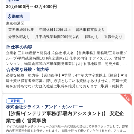
30万9500円～43万4000円
勤務地
東京都港区
業界未経験歓迎
年間休日120日以上
資格取得支援あり
介護休暇あり
月平均残業時間20時間以内
転勤なし
退職金あり
在宅OK
賞与あり
育休あり
完全週休2日制
交通費支給
仕事の内容
駅近5分以内
土日祝休み
寮・社宅あり
企業名 三井物産都市開発株式会社 求人名 【営業事務】業務職/三井物産グ
ループ/平均残業時間10H/完全週休2日 仕事の内容 オフィスビル、賃貸マ
ンション、物流倉庫等の不動産開発事業における用地取得、開発推進、賃
貸運営、売却、仲介・活用提案等を行う営業部門において事務業務を担当
必要な経験・能力等
いただきます。 【詳細】・契約書管理、契約書製本、捺印対応、ファイリ
必要な経験・能力等 【必須条件】■学歴：4年制大学卒業以上【歓迎】■宅
ング、登記簿取得、調書取得・支払業務（各種費用支払、支払管理、請
建士資格保有者※応募に際し必須としている資格はありません。宅建士資
求・支払データ登録、取引先マスター申請対応）・予算作成及び予実管
格をお持ちでない方は入社後に取得を推奨しております（取得・維持費用
理・各種稟議書、報告書作成業務・各種台帳管理、交際費・会議費支払報
の一部補助あり） 【求める人物像】 ・向学心豊かで、主体的に行動でき
告書作成及び月次管理・部内総務庶務全般 など※※配属先によっては上記
る方。 ・社内外の多様な関係者と協調して業務を進められるコミュニケー
の他に担当頂く業務が発生する場合があります。 募集職種 【営業事務】
正社員
ション力がある方。 ・チャレンジを厭わず、粘り強く業務に取り組める
株式会社クライス・アンド・カンパニー
業務職/三井物産グループ/平均残業時間10H/完全週休2日
方。多様な関係者と謙虚に信頼関係を構築でき、期限を意識したスケジュ
ール管理が出来る方。※将来的に他部署（営業部門、コーポレート部門）
【汐留/インテリア事務(部署内アシスタント)】 安定企
へのジョブローテーションの可能性があります。 学歴・資格 学歴：大学
業で働く 営業事務
院 大学 語学力： 資格：宅地建物取引士
ドイツの高級キッチンメーカーの国内唯一の代理店の当社にて事務スタッフとして、部署
内の事務業務全般をお任せいたします。 裁量を持って働いていただけるため、スキルア