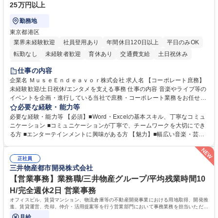
25万円以上
勤務地
東京都港区
業界未経験歓迎
社員登用あり
年間休日120日以上
平日のみOK
転勤なし
未経験者歓迎
育休あり
交通費支給
土日祝休み
服装自由
仕事の内容
企業名 ＭｕｓｅＥｎｄｅａｖｏｒ株式会社 求人名 【コーポレート庶務】
未経験歓迎/土日祝休/エンタメを支える事務 仕事の内容 音楽やライブ等の
イベントを企画・進行している当社で庶務・コーポレート業務をお任せし
ます。幅広い音楽・芸能業務のインフラとなる社内業務全般をサポート
必要な経験・能力等
し、チームの円滑な運営を支えていただきます。 ■社内の庶務・一般事務
必要な経験・能力等 【必須】■Word・Excelの基本スキル、丁寧なコミュ
全般、書類整理、備品管理・発注 ■郵便物の仕分け、来客・電話対応、社
ニケーション ■コミュニケーションが丁寧で、チームワークを大切にでき
内環境の維持サポート ■経理や人事/採用の外注事業者とのやりとり・プロ
る方 ■エンターテインメントに興味がある方 【魅力】■幅広い音楽・芸能
セスの推進 ★外注連携など幅広い業務に携わるため、事務スキルだけでな
ビジネスを展開する企業のインフラを支えるため、エンタメ業界の裏側を
く 進行管理能力や調整力など、市場価値の高いキャリアアップが可能で
体感しながら、社会貢献性の高い業務に携わることができます。■単なる
す。 ※業務の変更範囲：会社の定める業務※ 募集職種 【コーポレート庶
正社員
ルーティンワークに留まらず、外注事業者との連携や業務プロセスの推進
三井物産都市開発株式会社
務】未経験歓迎/土日祝休/エンタメを支える事務
など、自らの裁量で組織の仕組みづくりに関われるやりがいがあります。
■土日祝休みで、プライベートと両立しながら専門スキルを磨ける環境で
【営業事務】業務職/三井物産グループ/平均残業時間10
す。 学歴・資格 学歴：大学院 大学 高専 短大 専修学校 高校 語学力： 資
H/完全週休2日 営業事務
格：
オフィスビル、賃貸マンション、物流倉庫等の不動産開発事業における用地取得、開発推
進、賃貸運営、売却、仲介・活用提案等を行う営業部門において事務業務を担当いただき
ます。
月給