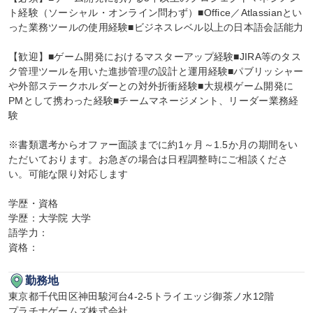
ト経験（ソーシャル・オンライン問わず）■Office／Atlassianとい
った業務ツールの使用経験■ビジネスレベル以上の日本語会話能力

【歓迎】■ゲーム開発におけるマスターアップ経験■JIRA等のタス
ク管理ツールを用いた進捗管理の設計と運用経験■パブリッシャー
や外部ステークホルダーとの対外折衝経験■大規模ゲーム開発に
PMとして携わった経験■チームマネージメント、リーダー業務経
験

※書類選考からオファー面談までに約1ヶ月～1.5か月の期間をい
ただいております。お急ぎの場合は日程調整時にご相談くださ
い。可能な限り対応します

学歴・資格

学歴：大学院 大学

語学力：

資格：
勤務地
東京都千代田区神田駿河台4-2-5トライエッジ御茶ノ水12階

プラチナゲームズ株式会社
