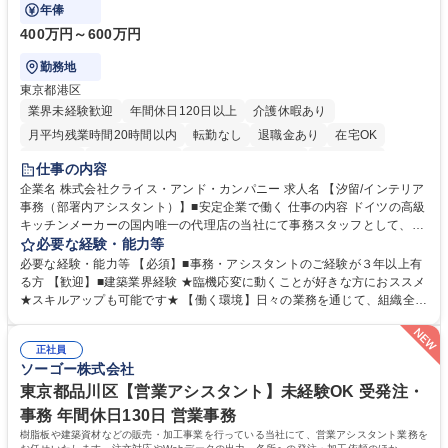
ップも可能です。
年俸
400万円～600万円
勤務地
東京都港区
業界未経験歓迎
年間休日120日以上
介護休暇あり
月平均残業時間20時間以内
転勤なし
退職金あり
在宅OK
育休あり
完全週休2日制
インセンティブあり
交通費支給
仕事の内容
駅近5分以内
土日祝休み
企業名 株式会社クライス・アンド・カンパニー 求人名 【汐留/インテリア
事務（部署内アシスタント）】■安定企業で働く 仕事の内容 ドイツの高級
キッチンメーカーの国内唯一の代理店の当社にて事務スタッフとして、部
署内の事務業務全般をお任せいたします。 裁量を持って働いていただける
必要な経験・能力等
ため、スキルアップも可能です。 【部署内の事務業務全般】 ■サンプルの
必要な経験・能力等 【必須】■事務・アシスタントのご経験が３年以上有
仕分け・整理 ■電話応対 ■書類作成（会議資料、お客様宛請求書、支払書
る方 【歓迎】■建築業界経験 ★臨機応変に動くことが好きな方におススメ
類を取りまとめて経理へ提出等） ■ショールームアテンド・運営・予約業
★スキルアップも可能です★ 【働く環境】日々の業務を通じて、組織全体
務 ■広報・PR業務のアシスタント（SNS投稿補助、資料作成など） ■納品
のサポートを行い、成果を実感できる仕事です。また、コミュニケーショ
時の取扱説明書作成・送付（キッチン、機器等の商品） 募集職種 【汐留/
ンスキルや問題解決能力が磨かれ、キャリアアップのチャンスも豊富。チ
インテリア事務（部署内アシスタント）】■安定企業で働く
正社員
ームとの協力や新しいアイデアを活かす場もあり、やりがいを感じながら
ソーゴー株式会社
働けます。 【歓迎】 ■インテリアの業界のご経験が有る方■PCの作業に慣
れている方 学歴・資格 学歴：大学院 大学 高専 短大 専修学校 語学力： 資
東京都品川区【営業アシスタント】未経験OK 受発注・
格：
事務 年間休日130日 営業事務
樹脂板や建築資材などの販売・加工事業を行っている当社にて、営業アシスタント業務を