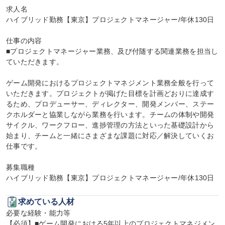
求人名

ハイブリッド勤務【東京】プロジェクトマネージャー/年休130日

仕事の内容

■プロジェクトマネージャー業務、及び付随する関連業務を担当し
ていただきます。

ゲーム開発におけるプロジェクトマネジメント業務全般を行って
いただきます。プロジェクトが掲げた目標を計画どおりに達成す
るため、プロデューサー、ディレクター、開発メンバー、ステー
クホルダーと協業しながら業務を行います。チームの体制や開発
サイクル、ワークフロー、進捗管理の方法といった基礎設計から
始まり、チームと一緒にさまざまな課題に対応／解決していくお
仕事です。

募集職種

ハイブリッド勤務【東京】プロジェクトマネージャー/年休130日
求めている人材
必要な経験・能力等

【必須】■ゲーム開発における5年以上のプロジェクトマネジメン