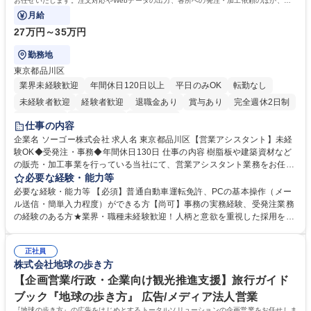
お任せいたします。注文対応やWebデータの出力、各所への発注・加工依頼のほか、電
話・メール対応等の事務業務を担当します。
月給
27万円～35万円
勤務地
東京都品川区
業界未経験歓迎
年間休日120日以上
平日のみOK
転勤なし
未経験者歓迎
経験者歓迎
退職金あり
賞与あり
完全週休2日制
交通費支給
駅近5分以内
土日祝休み
仕事の内容
企業名 ソーゴー株式会社 求人名 東京都品川区【営業アシスタント】未経
験OK◆受発注・事務◆年間休日130日 仕事の内容 樹脂板や建築資材など
の販売・加工事業を行っている当社にて、営業アシスタント業務をお任せ
いたします。注文対応やWebデータの出力、各所への発注・加工依頼のほ
必要な経験・能力等
か、電話・メール対応等の事務業務を担当します。 ■受注・発注業務：FA
必要な経験・能力等 【必須】普通自動車運転免許、PCの基本操作（メー
Xによる注文対応、Web発注データのプリントアウト、各仕入先・協力会
ル送信・簡単入力程度）ができる方【尚可】事務の実務経験、受発注業務
社への発注および加工依頼等 ■納品書・請求書の作成および発送手配 ■商
の経験のある方★業界・職種未経験歓迎！人柄と意欲を重視した採用を行
品手配・在庫確認・納期調整 ■電話・メールでの問い合わせ対応および付
っています。 【要件】未経験歓迎！未経験からスタートして長く勤務する
随する事務全般 ※高度なPCスキルは不要です。【業務内容の変更範囲】
社員が多数在籍しています。 【求める人物像】納期優先の業界のため状況
当社の指定する業務 募集職種 東京都品川区【営業アシスタント】未経験O
正社員
変化に臨機応変かつ柔軟に対応できる方、約束を守り正確に作業を進めら
株式会社地球の歩き方
K◆受発注・事務◆年間休日130日
れる方を求めています。高度なPCスキルや関数知識は一切不要です。丁
寧な指導体制が整っているため、安心してお仕事をスタートしていただけ
【企画営業/行政・企業向け観光推進支援】旅行ガイド
ます。 学歴・資格 学歴：大学院 大学 高専 短大 専修学校 高校 語学力：
ブック『地球の歩き方』 広告/メディア法人営業
資格：
『地球の歩き方』の広告をはじめとするトータルソリューションの企画営業をお任せしま