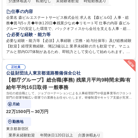
介護休暇あり
転勤なし
未経験者歓迎
時短勤務あり
経験者歓迎
退職金あり
在宅OK
賞与あり
育休あり
仕事の内容
完全週休2日制
交通費支給
長期歓迎
駅近5分以内
土日祝休み
企業名 森ビルエステートサービス株式会社 求人名 【森ビルG】人事・総
務◆賞与5ヶ月◆年休120日◆残業少なめ◆リモート可 仕事の内容 森ビル
グループの安定した環境で、バックオフィスから会社を支える人事・総務
をお任せします。 労務と総務の業務をバランスよく担当し、ゆくゆくは制
必要な経験・能力等
度改定などのコア業務にも挑戦できる、やりがいある環境です。 ■勤怠管
必要な経験・能力等 【必須】人事経験（労務・給与社保等）及び総務経験
理、給与計算、社会保険手続き、年末調整等の労務管理全般 ■入退社手続
【歓迎】経理実務経験、簿記3級以上 業界未経験の方も歓迎です。マニュ
き、社内規定の改定や人事制度改定などのコア業務 ■社内イベントの企画
アルと部内OJT体制があるため、即戦力として安心して始められます。
運営やその他総務業務全般 ※労務と総務を1：1の割合でお任せ。 入社後
【魅力・やりがい】森ビルGの安定基盤で労務から総務まで幅広く携われ
は部内のOJTを中心に、あなたの経験に合わせて不足している部分はいつ
ます。定型業務に留まらず、社内規定や人事制度の改定など会社のコア業
でも質問・相談できる環境が整っているため、安心して成長できます。 募
正社員
務に挑戦できるため、自身の成長と組織への貢献度をダイレクトに実感で
公益財団法人東京都道路整備保全公社
集職種 【森ビルG】人事・総務◆賞与5ヶ月◆年休120日◆残業少なめ◆
きます。 残業少なめ、週1日リモート可など、ワークライフバランスを保
リモート可
ち長期活躍できる環境です。 「これまでの幅広い経験を活かし、長期的な
【都庁グループ】総合職(事務) 残業月平均9時間未満/有
キャリアを築きたい」という前向きな意欲と挑戦を全力で応援します。 学
給年平均16日取得 一般事務
歴・資格 学歴：大学院 大学 高専 短大 専修学校 高校 語学力： 資格：日商
当社の総合職として、ジョブローテーションによる人事経理部門や収益事業等のフロント
簿記検定1級 日商簿記検定2級 日商簿記検定3級
部門の部署等幅広い部署での業務をお任せいたします。研修制度やキャリア支援が充実し
ております！ ※下記業務詳細
月給
22万1500円～30万円
勤務地
東京都新宿区
業界未経験歓迎
年間休日120日以上
介護休暇あり