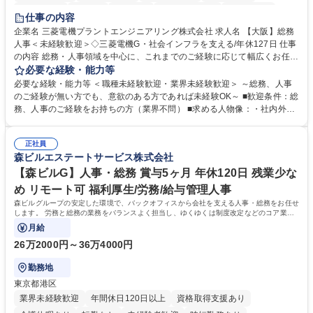
退職金あり
在宅OK
賞与あり
完全週休2日制
交通費支給
仕事の内容
駅近5分以内
土日祝休み
服装自由
寮・社宅あり
食事補助あり
企業名 三菱電機プラントエンジニアリング株式会社 求人名 【大阪】総務
人事＜未経験歓迎＞◇三菱電機G・社会インフラを支える/年休127日 仕事
の内容 総務・人事領域を中心に、これまでのご経験に応じて幅広くお任せ
します。 ＜具体的には＞ ・総務/人事労務（給与・社保・勤怠管理など）
必要な経験・能力等
・採用・教育研修 ・福利厚生運用 など ※基本的には事務所勤務ですが、
必要な経験・能力等 ＜職種未経験歓迎・業界未経験歓迎＞ ～総務、人事
採用や教育等の業務内容により、関西圏以外への日帰り・宿泊を伴う国内
のご経験が無い方でも、意欲のある方であれば未経験OK～ ■歓迎条件：総
出張もございます。 ※担当業務を持ちつつ、お互いに助け合いながら、総
務、人事のご経験をお持ちの方（業界不問） ■求める人物像：・社内外の
務部という組織として協力しながら進める体制です。 募集職種 【大阪】
関係各部門との調整を率先して行い、業務を円滑に遂行できる協調性やコ
総務人事＜未経験歓迎＞◇三菱電機G・社会インフラを支える/年休127日
ミュニケーション能力を持っている方 ・人事総務領域に興味がありゼネラ
正社員
リスト志向をお持ちの方 学歴・資格 学歴：大学院 大学 語学力： 資格：
森ビルエステートサービス株式会社
【森ビルG】人事・総務 賞与5ヶ月 年休120日 残業少な
め リモート可 福利厚生/労務/給与管理人事
森ビルグループの安定した環境で、バックオフィスから会社を支える人事・総務をお任せ
します。 労務と総務の業務をバランスよく担当し、ゆくゆくは制度改定などのコア業務
にも挑戦できる、やりがいある環境です。
月給
26万2000円～36万4000円
勤務地
東京都港区
業界未経験歓迎
年間休日120日以上
資格取得支援あり