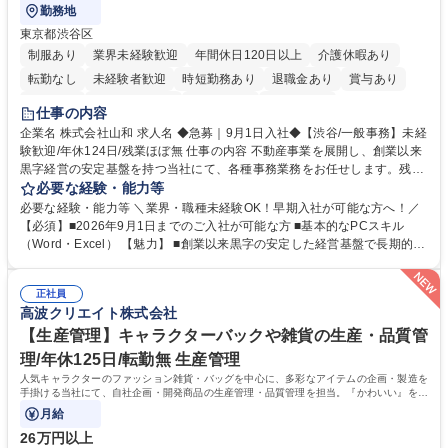
勤務地
東京都渋谷区
制服あり
業界未経験歓迎
年間休日120日以上
介護休暇あり
転勤なし
未経験者歓迎
時短勤務あり
退職金あり
賞与あり
育休あり
完全週休2日制
交通費支給
土日祝休み
仕事の内容
企業名 株式会社山和 求人名 ◆急募｜9月1日入社◆【渋谷/一般事務】未経
験歓迎/年休124日/残業ほぼ無 仕事の内容 不動産事業を展開し、創業以来
黒字経営の安定基盤を持つ当社にて、各種事務業務をお任せします。残業
がほぼ発生せず、連続した日程の有給取得が可能なため、WLBを整えたい
必要な経験・能力等
方にお勧めの環境です！ 入社後はOJTを通じて丁寧に研修を行いますの
必要な経験・能力等 ＼業界・職種未経験OK！早期入社が可能な方へ！／
で、事務未経験の方でも安心して臨むことができます。 【業務詳細】■電
【必須】■2026年9月1日までのご入社が可能な方 ■基本的なPCスキル
話・来客対応 ■物件の鍵や社内の備品管理 ■データ入力や書類作成 ■契約
（Word・Excel） 【魅力】 ■創業以来黒字の安定した経営基盤で長期的に
書などのファイリング ■郵送物の仕訳・発送 など 募集職種 ◆急募｜9月1
安心して働ける環境 ■残業ほぼなしで働きやすさ抜群、プライベートとの
日入社◆【渋谷/一般事務】未経験歓迎/年休124日/残業ほぼ無
両立が可能 ■有給取得を積極的に推奨、年間10日程度の取得実績 ■1ヶ月
正社員
のOJTで業務を習得可能、未経験でもしっかりサポート 学歴・資格 学
高波クリエイト株式会社
歴：大学院 大学 高専 短大 語学力： 資格：
【生産管理】キャラクターバックや雑貨の生産・品質管
理/年休125日/転勤無 生産管理
人気キャラクターのファッション雑貨・バッグを中心に、多彩なアイテムの企画・製造を
手掛ける当社にて、自社企画・開発商品の生産管理・品質管理を担当。『かわいい』を届
けるやりがいのあるポジションです。
月給
26万円以上