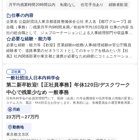
月平均残業時間20時間以内
転勤なし
住宅手当あり
経験者歓迎
研修あり
退職金あり
賞与あり
完全週休2日制
交通費支給
仕事の内容
駅近5分以内
資格取得手当あり
食事補助あり
企業名 公益財団法人東京都道路整備保全公社 求人名 【都庁グループ】総
合職（事務）◇残業月平均9時間未満／有給年平均16日取得 仕事の内容 当
社の総合職として、ジョブローテーションによる人事経理部門や収益事業
等のフロント部門の部署等幅広い部署での業務をお任せいたします。研修
必要な経験・能力等
制度やキャリア支援が充実しております！ ※下記業務詳細 【業務詳細】■
必要な経験・能力等 【歓迎】営業経験or総務/人事/経理経験or官公庁職員
管理部門：広報、人事、経理など当公社の運営に係る管理業務 ■収益部
経験者で、道路事業のゼネラリストとしてのキャリアを積みたい方【社
門：駐車場の新規開拓、管理運営、新宿駅西口広場の「イベントコーナ
風】社内関係部署や東京都と連携が必要なため綿密にコミュニケーション
ー」などの管理運営 ■道路部門：整備の急がれる骨格幹線道路や木造住宅
を図っています。 【業務の魅力】■幅広く携われる：総合職（事務）で
密集地域の特定整備路線の用地取得、道路に関する普及啓発事業、都内の
は、駐車場の管理運営や道路用地の取得、公益財団法人の中枢を担う管理
道路施設や道路工事現場の見学ツアー事業 ※入社後は上記いずれかの部門
正社員
部門など多岐に渡る業務を経験できます。 ■様々なプロジェクト：駐車場
一般社団法人日本内科学会
へ配属。※業務内容変更の範囲：会社の定める業務 募集職種 【都庁グル
事業の他、新宿駅西口広場内に設置された照明を兼ねた広告「ブライトサ
ープ】総合職（事務）◇残業月平均9時間未満／有給年平均16日取得
イン」の管理運営を行うなど、事業収益を生み出す活動を積極的に行って
第二新卒歓迎!【正社員事務】年休120日/デスクワーク
います。 学歴・資格 学歴：大学院 大学 高専 短大 専修学校 高校 語学力：
中心で残業少なめ 一般事務
資格：
日本内科学会の会員管理部門にて、医師（会員）の年会費徴収や住所等個人情報の変更シ
ステム入力、電話・FAX対応をお任せします。将来的には、各種委員会の運営事務局業務
などにも幅広く携わっていただきます。
月給
23万円～27万円
勤務地
東京都文京区