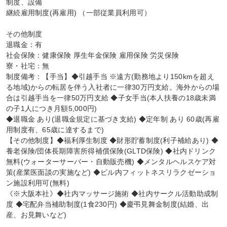
制度、設備

継続雇用制度(再雇用) （一部従業員利用可）

その他制度

退職金：有

社会保険：健康保険 厚生年金保険 雇用保険 労災保険

寮・社宅：無

制度備考：【手当】◆引越手当 ※遠方(勤務地より150kmを超え
る地域)からの転居を伴う入社者に一律30万円支給。海外からの場
合は引越手当を一律50万円支給 ◆子女手当(本人扶養の18歳未満
の子1人につき月額5,000円)

◆退職金 あり(退職金規定に基づき支給) ◆定年制 あり 60歳(再雇
用制度有、65歳に達するまで)

【その他制度】◆福利厚生制度 ◆財形貯蓄制度(利子補給あり) ◆
養老保険/団体長期障害所得補償保険(GLTD保険) ◆社内ドリンク
無料(ウォーターサーバー・自動販売機) ◆メンタルヘルスケア対
策(産業医面談の実施など) ◆ビル内フィットネスリラクゼーショ
ン施設利用可(無料)

《※大阪本社》◆社内マッサージ施術 ◆社内サークル活動助成制
度 ◆宅配弁当補助制度(1食230円) ◆慶弔見舞金制度(結婚、出
産、お見舞いなど)
