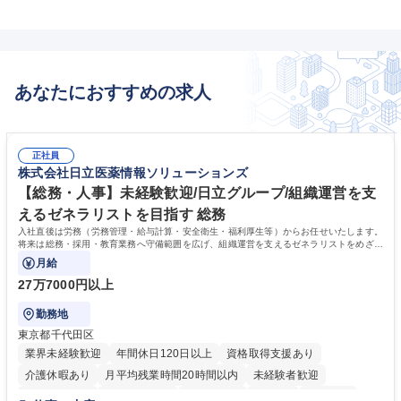
あなたにおすすめの求人
正社員
株式会社日立医薬情報ソリューションズ
【総務・人事】未経験歓迎/日立グループ/組織運営を支
えるゼネラリストを目指す 総務
入社直後は労務（労務管理・給与計算・安全衛生・福利厚生等）からお任せいたします。
将来は総務・採用・教育業務へ守備範囲を広げ、組織運営を支えるゼネラリストをめざせ
ます。
月給
27万7000円以上
勤務地
東京都千代田区
業界未経験歓迎
年間休日120日以上
資格取得支援あり
介護休暇あり
月平均残業時間20時間以内
未経験者歓迎
住宅手当あり
時短勤務あり
退職金あり
在宅OK
賞与あり