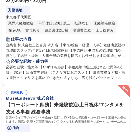
28万3000円～32万円
勤務地
東京都千代田区
業界未経験歓迎
年間休日120日以上
転勤なし
未経験者歓迎
在宅OK
賞与あり
完全週休2日制
交通費支給
土日祝休み
仕事の内容
企業名 株式会社三笠書房 求人名 【東京/総務・経理・人事】老舗出版社の
管理部スタッフ/年休124日/未経験歓迎 仕事の内容 ◆当社の管理部門の一
員として総務・経理・人事全般の業務を幅広くお任せします◎風通しが良
く、社員一人ひとりの意思を尊重する社風です。気軽に相談し合える環境
必要な経験・能力等
で幅広いバックオフィス業務を習得いただきます。 具体的には■総務：備
必要な経験・能力等 【いずれも必須】事務経験/簿記三級(または同等の知
品補充、採用に関するスケジュール調整など■経理；経費精算、入出金管
識) 【歓迎】出版業界経験 【こんな方におススメ！】 決算業務など狭く深
理、提示支払業務、問い合わせ対応など。 社員とのコミュニケーションを
く業務のキャリアを築いていきたい方よりも、広く浅くバックオフィスの
中心に着実にスキルアップをしていただけます。 得意な分野からゆくゆく
全体を把握し、どんな場面でも活躍できるキャリアを築いていきたい方。
は幅広い業務に携わり、意見やアイデアなど積極的に発信しやすい環境で
学歴・資格 学歴：大学院 大学 語学力： 資格：
す。 募集職種 【東京/総務・経理・人事】老舗出版社の管理部スタッフ/年
契約社員
MuseEndeavor株式会社
休124日/未経験歓迎
【コーポレート庶務】未経験歓迎/土日祝休/エンタメを
支える事務 総務事務
音楽やライブ等のイベントを企画・進行している当社で庶務・コーポレート業務をお任せ
します。幅広い音楽・芸能業務のインフラとなる社内業務全般をサポートし、チームの円
滑な運営を支えていただきます。
月給