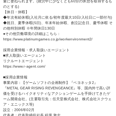
量に委ねられます。(就労中に少なくとも60分の休憩を取得するも
のとする)

【休日・休暇】

◆年次有給休暇(入社月に依る/初年度最大10日/入社日に一部付与)

◆祝日、夏季休暇(5日)、年末年始休暇、創立記念日、慶弔休暇 そ
の他特別休暇 ※年間休日130日

●その他労働環境の詳細はこちら：
https://www.platinumgames.co.jp/workenvironment2/

採用企業情報・求人取扱いエージェント

■求人取扱いエージェント

リクルートエージェント

https://www.r-agent.com/

■採用企業情報

事業内容：【ゲームソフトの企画制作】『ベヨネッタ2』
『METAL GEAR RISING REVENGEANCE』等、国内外で高い評
価を受けるハイクオリティなアクションゲームを手掛けてきたゲ
ーム開発会社。(主要取引先：任天堂株式会社、株式会社スクウェ
ア・エニックス等)

設立：2006年02月

代表者：代表取締役社長 稲葉 敦志
