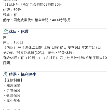
（1日あたり所定労働時間07時間30分）

休憩：60分

残業：有

備考：固定残業代の相当時間：40.0時間/月
休日・休暇
休日

休日：130日

（内訳） 完全週休二日制 土曜 日曜 祝日 夏季5日 年末年始7日

その他（設立記念日(10/1)、慶弔・特別休暇）

有給休暇：有（10日～）（入社月に応じた日数付与/初年度最大10
日間）
待遇・福利厚生
【保険制度】

・雇用保険

・労災保険

・健康保険

・厚生年金
