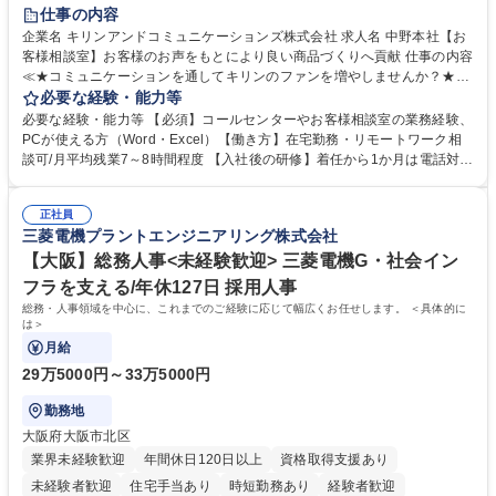
仕事の内容
企業名 キリンアンドコミュニケーションズ株式会社 求人名 中野本社【お
客様相談室】お客様のお声をもとにより良い商品づくりへ貢献 仕事の内容
≪★コミュニケーションを通してキリンのファンを増やしませんか？★≫
お客様のお声をより良い商品づくりに活かしていく上で、窓口となるお客
必要な経験・能力等
様相談室でのお仕事です。 日々お客様からいただくキリングループへのご
必要な経験・能力等 【必須】コールセンターやお客様相談室の業務経験、
意見を、企業活動に活かしています。お客様からの声に迅速かつ誠意をも
PCが使える方（Word・Excel）【働き方】在宅勤務・リモートワーク相
って対応、情報提供するとともにグループ内活動に反映しています。 【具
談可/月平均残業7～8時間程度 【入社後の研修】着任から1か月は電話対応
体的には】電話応対、メール、お手紙対応、ご指摘品調査報告書作成、有
のOJTを中心に実施し、電話対応に慣れた段階でメール・手紙のOJTを実
人チャットボット対応など。 【1日の対応件数】■電話：月間一人当たり
施する予定です。独り立ち以降もしっかりフォローする体制を整えていま
平均100件前後■メール・手紙：同上40件前後 募集職種 中野本社【お客様
正社員
すのでご安心ください。 【当社について】キリングループの広報機能を担
三菱電機プラントエンジニアリング株式会社
相談室】お客様のお声をもとにより良い商品づくりへ貢献
う会社として、お客様との出会いを大切にし、磨き上げたホスピタリティ
を込めてコミュニケーションをとりながら広報関連業務を行っておりま
【大阪】総務人事<未経験歓迎> 三菱電機G・社会イン
す。 学歴・資格 学歴：大学院 大学 高専 短大 専修学校 高校 語学力： 資
フラを支える/年休127日 採用人事
格：
総務・人事領域を中心に、これまでのご経験に応じて幅広くお任せします。 ＜具体的に
は＞
月給
29万5000円～33万5000円
勤務地
大阪府大阪市北区
業界未経験歓迎
年間休日120日以上
資格取得支援あり
未経験者歓迎
住宅手当あり
時短勤務あり
経験者歓迎