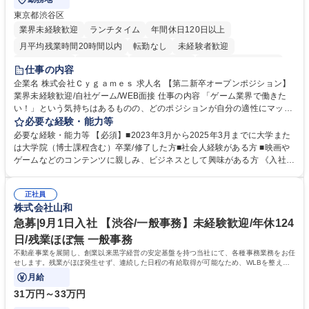
東京都渋谷区
業界未経験歓迎
ランチタイム
年間休日120日以上
月平均残業時間20時間以内
転勤なし
未経験者歓迎
住宅手当あり
経験者歓迎
完全週休2日制
インセンティブあり
仕事の内容
交通費支給
土日祝休み
服装自由
昼食補助あり
第二新卒歓迎
企業名 株式会社Ｃｙｇａｍｅｓ 求人名 【第二新卒オープンポジション】
業界未経験歓迎/自社ゲーム/WEB面接 仕事の内容 「ゲーム業界で働きた
食事補助あり
い！」という気持ちはあるものの、どのポジションが自分の適性にマッチ
しているか悩んでいる方が対象となります！ 総合職（プランナー/データ
必要な経験・能力等
アナリストなど）、技術職（開発エンジニ ア/インフラエンジニアな
必要な経験・能力等 【必須】■2023年3月から2025年3月までに大学また
ど）、デザイン職（デザイナー/イラストレ ーターなど）等から、面接で
は大学院（博士課程含む）卒業/修了した方■社会人経験がある方 ■映画や
ご希望と適正にマッチしたポジションをご案内いたします。ゲームやエン
ゲームなどのコンテンツに親しみ、ビジネスとして興味がある方 《入社実
タメコンテンツが大好きで、「ゲーム業界の未来を自らの手で作りたい」
績 例》 ・メーカー → プロジェクトマネージャー ・ソーシャルゲーム →
「最高のコンテンツを作るためには、何でもやる」という情熱に溢れた方
ゲームプランナー ・通信 → ゲームエンジニア ・独立行政法人 → データ
のご応募をお待ちしております。 募集職種 【第二新卒オープンポジショ
正社員
サイエンティスト 学歴・資格 学歴：大学院 大学 語学力： 資格：
株式会社山和
ン】業界未経験歓迎/自社ゲーム/WEB面接
急募|9月1日入社 【渋谷/一般事務】未経験歓迎/年休124
日/残業ほぼ無 一般事務
不動産事業を展開し、創業以来黒字経営の安定基盤を持つ当社にて、各種事務業務をお任
せします。残業がほぼ発生せず、連続した日程の有給取得が可能なため、WLBを整えた
い方にお勧めの環境です！
月給
31万円～33万円