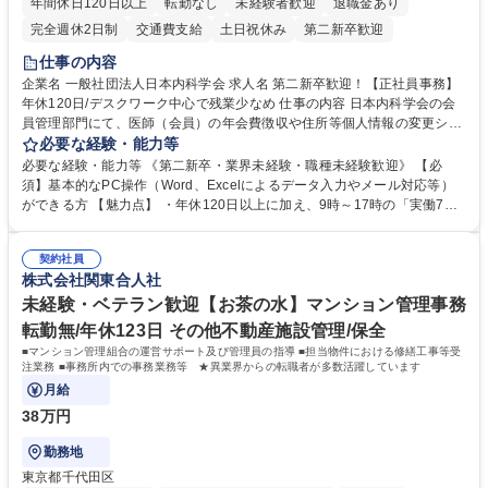
年間休日120日以上
転勤なし
未経験者歓迎
退職金あり
完全週休2日制
交通費支給
土日祝休み
第二新卒歓迎
仕事の内容
企業名 一般社団法人日本内科学会 求人名 第二新卒歓迎！【正社員事務】
年休120日/デスクワーク中心で残業少なめ 仕事の内容 日本内科学会の会
員管理部門にて、医師（会員）の年会費徴収や住所等個人情報の変更シス
テム入力、電話・FAX対応をお任せします。将来的には、各種委員会の運
必要な経験・能力等
営事務局業務などにも幅広く携わっていただきます。 【会員管理・データ
必要な経験・能力等 《第二新卒・業界未経験・職種未経験歓迎》 【必
入力業務】 ・医師（会員）の住所変更、個人情報のシステム登録・更新
須】基本的なPC操作（Word、Excelによるデータ入力やメール対応等）
・年会費の徴収管理や入金データの照合確認 【問い合わせ対応】 ・会員
ができる方 【魅力点】 ・年休120日以上に加え、9時～17時の「実働7時
（医師）からの電話、FAX、ネット申請に伴う相談受付 ・複雑な案件のへ
間勤務」で残業も少なくワークライフバランスは抜群です。 【将来的な業
のエスカレーション・連携対応 募集職種 第二新卒歓迎！【正社員事務】
務（各種委員会運営）】 ・学会内における各種委員会のスケジュール調
年休120日/デスクワーク中心で残業少なめ
契約社員
整、資料作成、当日の運営サポート 学歴・資格 学歴：大学院 大学 語学
株式会社関東合人社
力： 資格：
未経験・ベテラン歓迎【お茶の水】マンション管理事務
転勤無/年休123日 その他不動産施設管理/保全
■マンション管理組合の運営サポート及び管理員の指導 ■担当物件における修繕工事等受
注業務 ■事務所内での事務業務等 ★異業界からの転職者が多数活躍しています
月給
38万円
勤務地
東京都千代田区