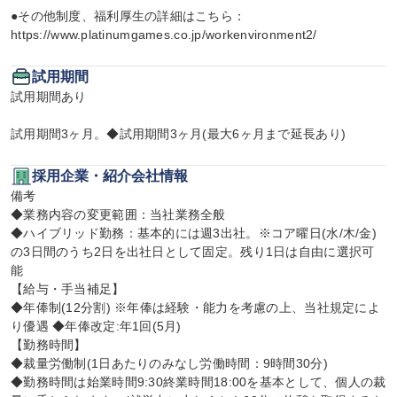
●その他制度、福利厚生の詳細はこちら：
https://www.platinumgames.co.jp/workenvironment2/
試用期間
試用期間あり

試用期間3ヶ月。◆試用期間3ヶ月(最大6ヶ月まで延長あり)
採用企業・紹介会社情報
備考

◆業務内容の変更範囲：当社業務全般

◆ハイブリッド勤務：基本的には週3出社。※コア曜日(水/木/金)
の3日間のうち2日を出社日として固定。残り1日は自由に選択可
能

【給与・手当補足】

◆年俸制(12分割) ※年俸は経験・能力を考慮の上、当社規定によ
り優遇 ◆年俸改定:年1回(5月)

【勤務時間】

◆裁量労働制(1日あたりのみなし労働時間：9時間30分)

◆勤務時間は始業時間9:30終業時間18:00を基本として、個人の裁