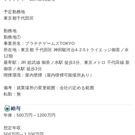
予定勤務地

東京都千代田区

勤務地

勤務地①

事業所名：プラチナゲームズTOKYO

所在地：東京都 千代田区 神田駿河台4-2-5トライエッジ御茶ノ水 
12階

最寄駅：JR 総武線 御茶ノ水駅 徒歩3分、東京メトロ 千代田線 新
御茶ノ水駅 徒歩3分

喫煙環境：屋内禁煙（屋内喫煙可能場所あり）

備考：就業場所の変更範囲：会社の定める範囲

転勤：無
給与
年俸：500万円～1200万円

想定年収

500万円～1,200万円
