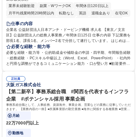
業界未経験歓迎
副業・WワークOK
年間休日120日以上
月平均残業時間20時間以内
転勤なし
英語
退職金あり
在宅OK
賞与あり
育休あり
完全週休2日制
交通費支給
土日祝休み
仕事の内容
食事補助あり
企業名 公益財団法人日本アンチ・ドーピング機構 求人名 【東京／文京
区】公益財団法人の総務人事業務／年間休日125日 仕事の内容 下記業務を
部長1名、課長1名、メンバー2名で分担して遂行しています。 はじめは担
当者として業務を覚えていただき、ゆくゆくはリーダーやマネージャーポ
必要な経験・能力等
ジションとして活躍いただくことを期待しています。 【総務・人事グルー
必要な経験・能力等 ・公的助成金や補助金の申請・四半期、年間報告経験
プの業務内容】 ・人事制度関連 ・採用活動 ・教育研修の企画、実行 ・勤
・総務経験 ・PCスキル中級以上（Word、Excel、PowerPoint） ・社内外
怠管理 ・官公庁への各種提出 ・法定の会議運営（評議員会、理事会） ・
と円滑な調整ができるコミュニケーション能力 ・口が堅い方 ■歓迎要件
コンプライアンス ・内部規程やルールの管理、整備、文書管理 ・契約関
・採用業務経験 ・英語に抵抗がない方 ・営業経験 学歴・資格 学歴：大学
連 ・衛生管理 ・防災関連・公的助成金の管理・オフィス、ファシリティ
院 大学 高専 短大 専修学校 高校 語学力： 資格：
管理 ・福利厚生関連 ・職員からの問合せ、相談対応 ・その他日常の総務
正社員
大阪ガス株式会社
業務全般 募集職種 【東京／文京区】公益財団法人の総務人事業務／年間
休日125日
【第二新卒】事務系総合職 #関西を代表するインフラ
企業 #ポテンシャル採用 事業企画
事務系総合職として、人事総務、資源海外、事業企画、営業などの業務に従事していただ
きます。 【業務内容の一例】■所属事業部の勤労業務 ■海外に関係する各種業務 ■営業部
門の企画スタッフ、ルート営業
月給
22万7000円以上
勤務地