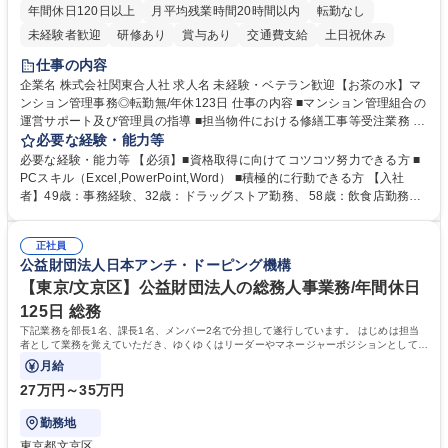
年間休日120日以上
月平均残業時間20時間以内
転勤なし
未経験者歓迎
研修あり
賞与あり
交通費支給
土日祝休み
仕事の内容
企業名 株式会社関東合人社 求人名 未経験・ベテラン歓迎【お茶の水】マ
ンション管理事務◎転勤無/年休123日 仕事の内容 ■マンション管理組合の
運営サポート及び管理員の指導 ■担当物件における修繕工事等受注業務 ■
事務所内での事務業務等 ★異業界からの転職者が多数活躍しています
必要な経験・能力等
【年収補足】532万円 ＋別途インセンティヴで平均約100万円/年（昨年度
必要な経験・能力等 【必須】■資格取得に向けてコツコツ努力できる方 ■
実績） ＋管理業務主任者資格手当50,000円/月 ★親会社である株式会社合
PCスキル（Excel,PowerPoint,Word） ■積極的に行動できる方 【入社
人社計画研究所社のグループ会社として、質の高いサービスと適性価格を
者】49歳：事務経験、32歳：ドラッグストア勤務、 58歳：飲食店勤務
武器に約20年受託戸数増加中です。https://www.gojin.co.jp/abt/abt_3.html
等：中途採用の9割が未経験者！ 【資格取得支援】■メンター制度■社内模
募集職種 未経験・ベテラン歓迎【お茶の水】マンション管理事務◎転勤
試や研修制度など充実！ ＊未資格者の8割以上が入社2年以内に資格を取
無/年休123日
正社員
得出来ております！ 【魅力】■フレックス制度、未経験からでも下限年収
公益財団法人日本アンチ・ドーピング機構
を一律支給！ ■管理業務主任者資格取得後には50,000円/月の手当あり！
学歴・資格 学歴：大学院 大学 高専 短大 専修学校 高校 語学力： 資格：第
【東京/文京区】公益財団法人の総務人事業務/年間休日
一種運転免許普通自動車
125日 総務
下記業務を部長1名、課長1名、メンバー2名で分担して遂行しています。 はじめは担当
者として業務を覚えていただき、ゆくゆくはリーダーやマネージャーポジションとして活
躍いただくことを期待しています。
月給
27万円～35万円
勤務地
東京都文京区