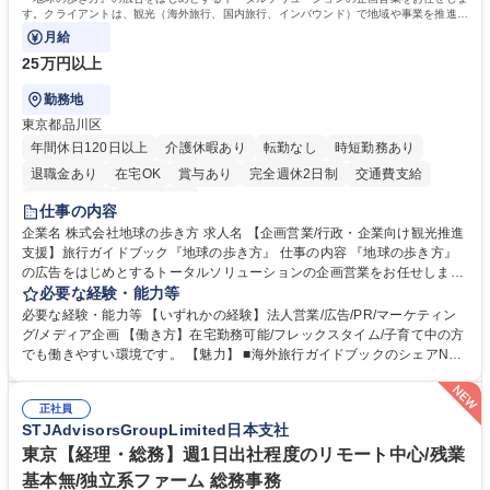
す。クライアントは、観光（海外旅行、国内旅行、インバウンド）で地域や事業を推進し
たい国内外の行政や企業です。
月給
25万円以上
勤務地
東京都品川区
年間休日120日以上
介護休暇あり
転勤なし
時短勤務あり
退職金あり
在宅OK
賞与あり
完全週休2日制
交通費支給
駅近5分以内
土日祝休み
仕事の内容
企業名 株式会社地球の歩き方 求人名 【企画営業/行政・企業向け観光推進
支援】旅行ガイドブック『地球の歩き方』 仕事の内容 『地球の歩き方』
の広告をはじめとするトータルソリューションの企画営業をお任せしま
す。クライアントは、観光（海外旅行、国内旅行、インバウンド）で地域
必要な経験・能力等
や事業を推進したい国内外の行政や企業です。 【業務詳細】■『地球の歩
必要な経験・能力等 【いずれかの経験】法人営業/広告/PR/マーケティン
き方』は海外旅行ガイドブックのNo.1ブランドであり、国内旅行において
グ/メディア企画 【働き方】在宅勤務可能/フレックスタイム/子育て中の方
も牽引しております。観光推進支援においても、業界を牽引する意欲的な
でも働きやすい環境です。 【魅力】 ■海外旅行ガイドブックのシェアNo.1
取り組みが期待されています■インバウンドは、日本の地域の未来を担う
メディアとして、個人旅行文化の拡大と定着を担ってきたブランドに携わ
国策事業です。「GOOD LUCK TRIP」は、海外旅行ガイドブックと同様
ることが可能です。 ■国内旅行ガイドブックは立ち上げ間もない新規事業
に、インバウンドのトップブランドに成長しております■旅が業務であ
正社員
であり、「地球の歩き方」としてどう取り組むか、共に形を作るコアメン
STJAdvisorsGroupLimited日本支社
り、日常です。旅好きにはこれ以上ない環境です 募集職種 【企画営業/行
バーとして活躍いただきます。 学歴・資格 学歴：大学院 大学 語学力： 資
政・企業向け観光推進支援】旅行ガイドブック『地球の歩き方』
格：
東京【経理・総務】週1日出社程度のリモート中心/残業
基本無/独立系ファーム 総務事務