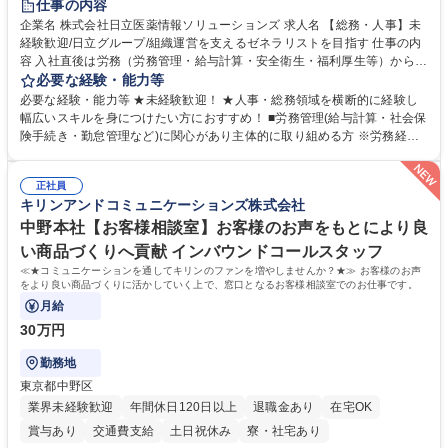
仕事の内容
育休あり
完全週休2日制
交通費支給
土日祝休み
寮・社宅あり
企業名 株式会社日立医薬情報ソリューションズ 求人名 【総務・人事】未
経験歓迎/日立グループ/組織運営を支えるゼネラリストを目指す 仕事の内
容 入社直後は労務（労務管理・給与計算・安全衛生・福利厚生等）からお
任せいたします。将来は総務・採用・教育業務へ守備範囲を広げ、組織運
必要な経験・能力等
営を支えるゼネラリストをめざせます。 ・初期業務：労働時間管理、給与
必要な経験・能力等 ★未経験歓迎！ ★人事・総務領域を横断的に経験し
計算、社会保険対応、福利厚生管理、安全衛生、健康経営推進等をお任せ
幅広いスキルを身につけたい方におすすめ！ ■労務管理(給与計算・社会保
します。ご経験に応じて、休職者管理など、幅広く経験を積んでいただき
険手続き・勤怠管理など)に関心があり主体的に取り組める方 ※労務経験
ます。 ・将来的な広がり：総務・採用・教育・税務対応・経営企画等。
者は早期にご活躍いただけます。 ■チームで仕事を推進できる方■将来は
★メンバーがマンツーマンで丁寧に教えるため、ご経験が浅くても安心！
マネジメント職として活躍したい 【尚可】■人事、労務、採用、教育業務
幅広く経験を積みたい意欲がある方に最適な環境です。 募集職種 【総
正社員
のご経験 ■労務管理（給与計算・社会保険手続き・勤怠管理など）の経験
キリンアンドコミュニケーションズ株式会社
務・人事】未経験歓迎/日立グループ/組織運営を支えるゼネラリストを目
■衛生管理者の資格をお持ちの方 学歴・資格 学歴：大学院 大学 高専 短大
指す
専修学校 高校 語学力： 資格：
中野本社【お客様相談室】お客様のお声をもとにより良
い商品づくりへ貢献 インバウンドコールスタッフ
≪★コミュニケーションを通してキリンのファンを増やしませんか？★≫ お客様のお声
をより良い商品づくりに活かしていく上で、窓口となるお客様相談室でのお仕事です。
月給
30万円
勤務地
東京都中野区
業界未経験歓迎
年間休日120日以上
退職金あり
在宅OK
賞与あり
交通費支給
土日祝休み
寮・社宅あり