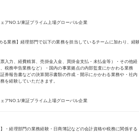
アNO.1/東証プライム上場グローバル企業

める業務】経理部門で以下の業務を担当しているチームに加わり、経


起票入力、経費精算、売掛金入金、買掛金支払・未払金等）・その他経
、税務申告業務など）・国内の事業拠点の内部監査にかかわる業務

価証券報告書などの決算開示書類の作成・開示にかかわる業務や・社内
務を経験していただきます。

アNO.1/東証プライム上場グローバル企業
験】・経理部門の業務経験・日商簿記などの会計資格や税務に関係する