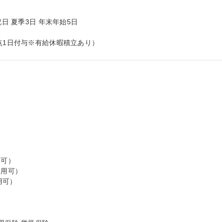
日 夏季3日 年末年始5日



点1日付与※有給休暇積立あり）
可）

用可）

可）
