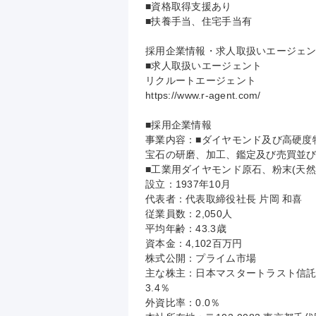
■資格取得支援あり

■扶養手当、住宅手当有

採用企業情報・求人取扱いエージェン
■求人取扱いエージェント

リクルートエージェント

https://www.r-agent.com/

■採用企業情報

事業内容：■ダイヤモンド及び高硬度
宝石の研磨、加工、鑑定及び売買並び
■工業用ダイヤモンド原石、粉末(天然
設立：1937年10月

代表者：代表取締役社長 片岡 和喜

従業員数：2,050人

平均年齢：43.3歳

資本金：4,102百万円

株式公開：プライム市場

主な株主：日本マスタートラスト信託銀行
3.4％

外資比率：0.0％
