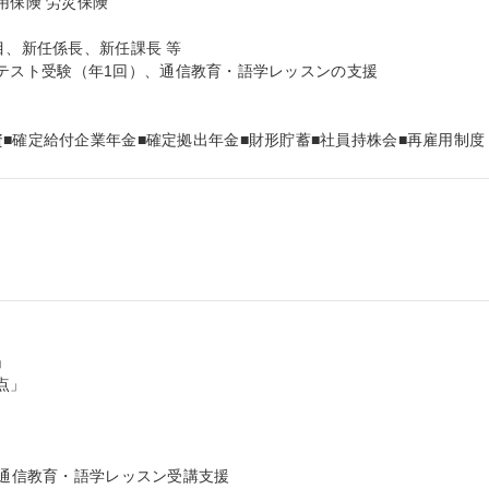
保険 労災保険

目、新任係長、新任課長 等

(R)テスト受験（年1回）、通信教育・語学レッスンの支援

資■確定給付企業年金■確定拠出年金■財形貯蓄■社員持株会■再雇用制度


」

、通信教育・語学レッスン受講支援
