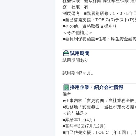
社会保険：健康保険 厚生年金保険 雇用
寮・社宅：有

制度備考：■階層別研修：1・3・5年
■自己啓発支援：TOEIC(R)テスト
■その他、資格取得支援あり

＜その他補足＞

■会員制保養施設■住宅・厚生資金融
試用期間
試用期間あり

試用期間3ヶ月。
採用企業・紹介会社情報
備考

●仕事内容「変更範囲：当社業務全般」
●勤務地「変更範囲：当社が定める拠点
＜給与補足＞

■昇給年1回(4月)

■賞与年2回(7月/12月)

■自己啓発支援：TOEIC（年１回）