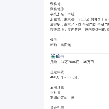
勤務地

勤務地①

事業所名：本社

所在地：東京都 千代田区 麹町２丁目４
最寄駅：東京メトロ 半蔵門線 半蔵門駅
喫煙環境：屋内禁煙（屋内喫煙可能場
備考：

転勤：当面無
給与
月給：24万7000円～35万円

想定年収

460万円～680万円

雇用形態

正社員

期間の定め：無

賃金形態
