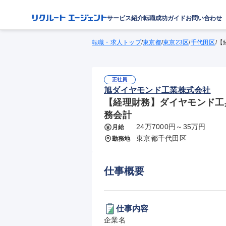
サービス紹介
転職成功ガイド
お問い合わせ
転職・求人トップ
/
東京都
/
東京23区
/
千代田区
/
【
正社員
旭ダイヤモンド工業株式会社
【経理財務】ダイヤモンド工具
務会計
24万7000円～35万円
月給
東京都千代田区
勤務地
仕事概要
仕事内容
企業名
