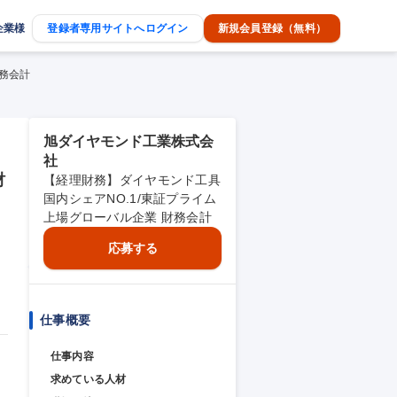
企業様
登録者専用サイトへログイン
新規会員登録（無料）
財務会計
旭ダイヤモンド工業株式会
社
財
【経理財務】ダイヤモンド工具
国内シェアNO.1/東証プライム
上場グローバル企業 財務会計
応募する
仕事概要
仕事内容
求めている人材