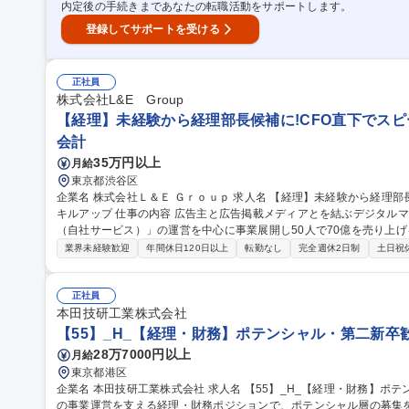
内定後の手続きまであなたの転職活動をサポートします。
登録してサポートを受ける
正社員
株式会社L&E Group
【経理】未経験から経理部長候補に!CFO直下でスピ
会計
35万円以上
月給
東京都渋谷区
企業名 株式会社Ｌ＆Ｅ Ｇｒｏｕｐ 求人名 【経理】未経験から経理部長候補に！CFO直下でスピード感をもちス
キルアップ 仕事の内容 広告主と広告掲載メディアとを結ぶデジタルマーケティングプラットフォーム「Link-AG
（自社サービス）」の運営を中心に事業展開し50人で70億を売り上
をお任せ。 【業務内容】■仕訳入力■売掛金/入金管理業務■支払/請求業務■経費精算■その他、Excelを使用しての
業界未経験歓迎
年間休日120日以上
転勤なし
完全週休2日制
土日祝
資料作成■電話応対等 ※総務・人事等兼務の可能性有【人間関係◎】
行い、お互いの現状を見える化させ協働.和気あいあいとメリハリをつ
月の研修の後、経理チームに配属。※本配属後もOJTにて自走できるまで丁寧に
正社員
理】未経験から経理部長候補に！CFO直下でスピード感をもちスキル
本田技研工業株式会社
【55】_H_【経理・財務】ポテンシャル・第二新卒
28万7000円以上
月給
東京都港区
企業名 本田技研工業株式会社 求人名 【55】_H_【経理・財務】ポテンシャル・第二新卒歓迎 仕事の内容 Honda
の事業運営を支える経理・財務ポジションで、ポテンシャル層の募集