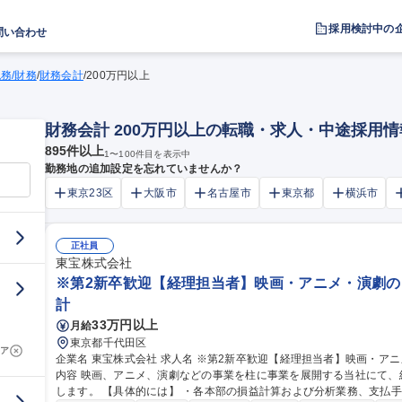
採用検討中の
問い合わせ
税務/財務
/
財務会計
/
200万円以上
財務会計 200万円以上の転職・求人・中途採用情
895
件以上
1
〜
100
件目を表示中
勤務地の追加設定を忘れていませんか？
東京23区
大阪市
名古屋市
東京都
横浜市
正社員
東宝株式会社
※第2新卒歓迎【経理担当者】映画・アニメ・演劇の
計
33万円以上
月給
東京都千代田区
ア
企業名 東宝株式会社 求人名 ※第2新卒歓迎【経理担当者】映画・アニメ・演劇のエンタメ企業/リモート可 仕事の
内容 映画、アニメ、演劇などの事業を柱に事業を展開する当社にて
します。 【具体的には】 ・各本部の損益計算および分析業務、支払手続、経費精算システムにかかる業務 ・経営