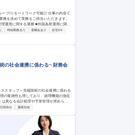
当業務を決めて実務をご担当いただきます。
行 【プロジェクト例】 ■業務プロセスの改
り
時短勤務あり
退職金あり
在宅OK
ートワーク可能◎
術の社会連携に係わる~ 財務会
とは異なる会計処理や予算管理が求められ
日祝休み
服装自由
の運用管理・顧問税理士、監査法人など外部
内メンバーへのヒアリング、取引内容の整理