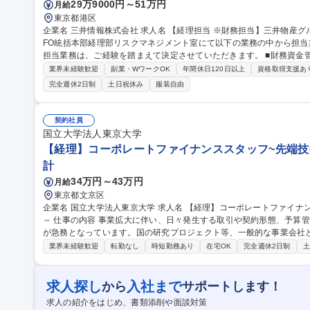
29万9000円～51万円
月給
東京都港区
企業名 三井情報株式会社 求人名 【経理担当 ※財務担当】三井物産グループ/リモートワーク可能◎ 仕事の内容 C
FO統括本部経理部リスクマネジメント室にて以下の業務の中から担
担当業務は、ご経験を踏まえて決定させていただきます。 ■財務資金管理運用に関する業務 ■外国為替運用に関す
る業務 ■与信管理運用に関する業務 ■業務効率化・業務改善の立案、実
業界未経験歓迎
副業・WワークOK
年間休日120日以上
資格取得支援あ
善と推進 募集職種 【経理担当 ※財務担当】三井物産グループ/リモ
完全週休2日制
土日祝休み
服装自由
契約社員
国立大学法人東京大学
【経理】コーポレートファイナンススタッフ~先端技
計
34万円～43万円
月給
東京都文京区
企業名 国立大学法人東京大学 求人名 【経理】コーポレートファイナンススタッフ～先端技術の社会連携に係わる
～ 仕事の内容 事業拡大に伴い、日々発生する取引や契約形態、予算管理の複雑性も増しており、経理機能の強化
が急務となっています。国の研究プロジェクト等、一般的な事業会社
るます。 ・日次・月次・年次の経理業務・仕訳入力、伝票処理、請求書管理 ・支払処理、入出金管理・月次・年
業界未経験歓迎
転勤なし
時短勤務あり
在宅OK
完全週休2日制
土
次決算業務・税務対応、納税関連業務 ・経費精算対応・会計ソフト
専門家との連携・新規事業や新たな取引発生時の会計処理整理 ・社
・各種プロジェクトの予算・会計管理サポート 募集職種 【経理】コーポレートファイナンススタッフ～先端技術
求人探し
入社まで
から
サポートします！
の社会連携に係わる～
求人の紹介をはじめ、書類添削や面談対策