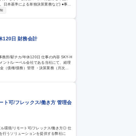
理(国内生産拠点の製造費用・台当りコスト管
日制
務業務(移転価格対応、税務申告、国内外税務
55】_H_【経理・
休120日 財務会計
ジメント/レーベル会社である当社にて、経理
人税計算 ・予実管理（管理会計） 募集
ート可/フレックス/働き方 管理会
を行うソリューションを提供する弊社に