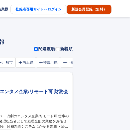
企業様
登録者専用サイトへログイン
新規会員登録（無料）
報
関連度順
新着順
川崎市
埼玉県
神奈川県
千葉市
大阪府
千葉県
エンタメ企業/リモート可 財務会
、経理担当者として経理全般の業務をお任せ