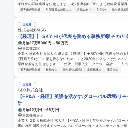
ずれかの詳細業務を決定します。 ●決算業務(IFRSによる連結決算業務、日本基準による単独決算業務など) ●事業
管理業務(連結/単独 短期予算管理、中期事業計画策定など) ●原価管
業界未経験歓迎
年間休日120日以上
退職金あり
在宅OK
完全週休2
理など) ●財務業務(資本政策立案・資金計画及び資金調達など） ●税
リスク対応など) ●研究開発費管理(予算編成、予実管理、役員を含む報告/提言など) 募集職種 【
財務】ポテンシャル・第二新卒歓迎
正社員
株式会社BMSG
【経理】】 SKY-HIが代表を務める事務所/駅チカ/年
27万5000円～50万円
月給
東京都23区
企業名 株式会社ＢＭＳＧ 求人名 【経理】】★SKY-HIが代表を務める事務所/駅チカ/年休120日 仕事の内容 SKY-H
I(日高光啓)が「才能を殺さないために」と2020年に立ち上げたマネ
業務全般をお任せします。 ・仕訳、伝票入力（クラウド会計） ・入出金（債権/債務）管理 ・決算業務（月次・
四半期、年次） ・給与計算、社会保険手続等 ・税務手続き、消費税・法
業界未経験歓迎
転勤なし
完全週休2日制
土日祝休み
服装自由
職種 【経理】】★SKY-HIが代表を務める事務所/駅チカ/年休120日
正社員
GDX株式会社
【FP&A・経理】英語を活かす/グローバル環境/リモ
計
42万円～65万円
月給
東京都渋谷区
企業名 ＧＤＸ株式会社 求人名 【FP&A・経理】英語を活かす/グローバル環境/リモート可/フレックス/働き方◎ 仕
事の内容 国境を超えてシームレスにグローバル・オムニチャネル小売