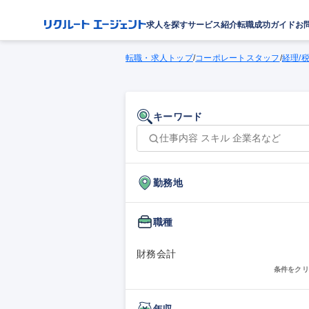
求人を探す
サービス紹介
転職成功ガイド
お
転職・求人トップ
/
コーポレートスタッフ
/
経理/
キーワード
勤務地
職種
財務会計
条件をクリ
年収