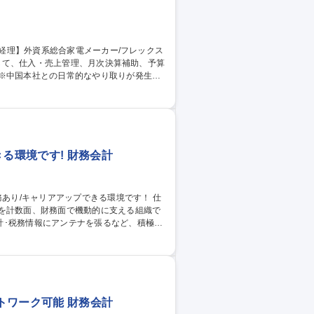
 ※中国本社との日常的なやり取りが発生し
処理など■月次決算補助：各種仕訳入力、勘
理補助：予算管理システムへの入力、実績デ
社内報告資料などの作成補助 募集職種
員登用有)
る環境です! 財務会計
定を計数面、財務面で機動的に支える組織で
計･税務情報にアンテナを張るなど、積極的
算･決算関連業務(会計処理相談など担当部
日経グループの連結会計業務 ■財務部：資金
トワーク可能 財務会計