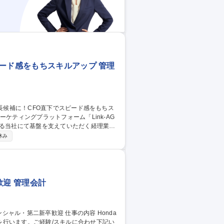
ード感をもちスキルアップ 管理
げる当社にて基盤を支えていただく経理業務
休み
チャットを活用してチームで密な情報共有を
け働いています!【入社後の流れ】約1～2ヶ
サポートします！ 募集職種 【経
アップ
歓迎 管理会計
を行います。ご経験/スキルに合わせ下記い