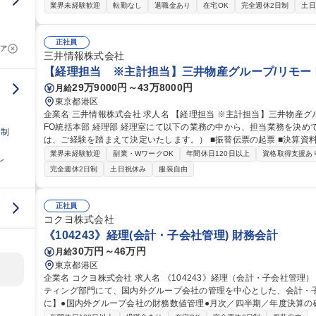
情報管理システムの帳簿利用にかかる統括業務 ・決算業務や開示請求業務 等 募集職種 ※第2新卒歓
業界未経験歓迎
転勤なし
退職金あり
在宅OK
完全週休2日制
土日
者】映画・アニメ・演劇のエンタメ企業/リモート可
正社員
ア
三井情報株式会社
【経理担当 ※主計担当】三井物産グループ/リモー
29万9000円～43万8000円
月給
東京都港区
企業名 三井情報株式会社 求人名 【経理担当 ※主計担当】三井物産グループ/リモートワーク可能◎ 仕事の内容 C
FO統括本部 経理部 経理室にて以下の業務の中から、担当業務を決
日制
は、ご経験を踏まえて決定いたします。） ■振替伝票の起票 ■決算資料の作成 ■決算業務プロセスの改善 ■営業部
署等からの会計/税務相談対応 ■監査法人対応 【プロジェクト例】■生
業界未経験歓迎
副業・WワークOK
年間休日120日以上
資格取得支援あ
し
クト 募集職種 【経理担当 ※主計担当】三井物産グループ/リモート
完全週休2日制
土日祝休み
服装自由
正社員
コクヨ株式会社
《104243》経理(会計・子会社管理) 財務会計
30万円～46万円
月給
東京都港区
企業名 コクヨ株式会社 求人名 《104243》経理（会計・子会社管理） 仕事の内容 当社のファイナンス＆アカウン
ティング部門にて、国内外グループ会社の管理を中心とした、会計・子会社
に】●国内外グループ会社の財務数値管理●月次／四半期／年度決算の