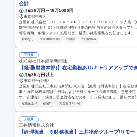
会計
38万円～46万5000円
月給
東京都中央区
企業名 株式会社ＴＣＬ ＪＡＰＡＮ ＥＬＥＣＴＲＯＮＩＣＳ 求人名 【経理】外資系総合家電メーカー/フレックス
制/中国語/契約社員(正社員登用有) 仕事の内容 当社の経理スタッフとして、仕入・売上管理、月次決算補助、予算
管理補助、各種システム処理など、幅広い経理業務をお任せします。
ます。 ■仕入関連業務：仕入データの確認、システム承認、請求内容との照合、差異確認など■売上関連業務：売
転勤なし
完全週休2日制
中国語
土日祝休み
上データの確認、システム承認、売掛金の照合、入金確認、リベート
定科目残高の確認、未払・前払・売掛・買掛関連の確認など■予算管
ータの確認、関連資料の作成など■資料作成：経営層向け資料、会議資料、
正社員
【経理】外資系総合家電メーカー/フレックス制/中国語/契約社員(正社
株式会社日本経済新聞社
【経理(財務本部)】在宅勤務あり/キャリアアップでき
35万円以上
月給
東京都千代田区
企業名 株式会社日本経済新聞社 求人名 【経理（財務本部）】在宅勤務あり/キャリアアップできる環境です！ 仕
事の内容 財務本部は、日経および日経グループの経営戦略、意思決
す。管理会計、決算、監査対応などのルーチン業務に加え、最新の会
に 学ぶ姿勢も重要です。着実・丁寧に仕事に取り組み、部内や事業を行う現場と円滑に仕事を進めることができ
退職金あり
在宅OK
完全週休2日制
る方を求めています。 ＜主な業務＞■経理部:日経単体の会計･税務･予
門との協業や会計システムの運用業務なども含みます) ■連結会計部:
繰り、資金調達･運用、支払･入金管理業務 募集職種 【経理（財務本部）】在宅勤務あり/キャリアアップできる環
正社員
境です！
三井情報株式会社
【経理担当 ※財務担当】三井物産グループ/リモー