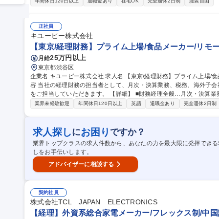
の決算品質向上に向けたモニタリング、課題抽出、改善支援●グループ
年間休日120日以上
退職金あり
在宅OK
完全週休2日制
服装自由
フローや財務状況のモニタリング●内部統制（J-SOX含む）の強化支
拠点との連携●国内外の関係部門、各子会社とのコミュニケーション・調整 募集職種 《104243》経理（
会社管理）
正社員
キユーピー株式会社
【東京/経理財務】プライム上場/食品メーカー/リモ
25万円以上
月給
東京都渋谷区
企業名 キユーピー株式会社 求人名 【東京/経理財務】プライム上場/食品メーカー/リモートワーク制度有 仕事の内
容 当社の経理財務の担当者として、月次・決算業務、税務、海外子
をご担当していただきます。 【詳細】 ■財務経理全般…月次・決算業務、税務、海外子会社のサポート ■その他…
各種プロジェクト対応、システム構築支援、海外事業の業績数値管理や統制強化 【業務に関する変
業界未経験歓迎
年間休日120日以上
英語
退職金あり
完全週休2日制
業務全般】 募集職種 【東京/経理財務】プライム上場/食品メーカ
求人探し
お困り
に
ですか？
業界トップクラスの求人件数から、あなたの力を最大限に発揮できる
しをお手伝いします。
アドバイザーに相談する
契約社員
株式会社TCL JAPAN ELECTRONICS
【経理】外資系総合家電メーカー/フレックス制/中国語