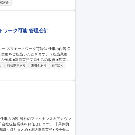
迎【経理担当
祝休み
トワーク可能 管理会計
めて実務をご担当いただきます。（担当業務
産性向上への取り組み ■業務標準化プロジェ
り
時短勤務あり
退職金あり
在宅OK
ワーク可能◎
統括業務をお任せします。 【具体的
確認・取りまとめ●連結決算業務●各子会社