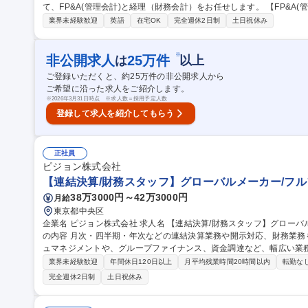
て、FP&A(管理会計)と経理（財務会計）をお任せします。 【FP&A(管理会計)】月次・四半期のレポート作成(売
上・費用・利益の分析)、予算と実績の差異分析(Variance Analys
業界未経験歓迎
英語
在宅OK
完全週休2日制
土日祝休み
グ・情報収集 【経理(財務会計)】■月次・四半期・年度決算業務 ■連
入、決算サポート等 ■原価計算業務 ■予算管理 ■キャッシュフロー計算書
職種 【FP&A・経理】英語を活かす/グローバル環境/リモート可/フレ
※
非公開求人
25
万件
は
以上
ご登録いただくと、約
25
万件の非公開求人から
ご希望に沿った求人をご紹介します。
※
2026年3月31日時点 ※求人数＝採用予定人数
登録して求人を紹介してもらう
正社員
ピジョン株式会社
【連結決算/財務スタッフ】グローバルメーカー/フル
38万3000円～42万3000円
月給
東京都中央区
企業名 ピジョン株式会社 求人名 【連結決算/財務スタッフ】グローバルメーカー/フルフレックス/週２在宅可 仕事
の内容 月次・四半期・年次などの連結決算業務や開示対応、財務業
ュマネジメントや、グループファイナンス、資金調達など、幅広い業
す。 ■月次・四半期・年次の決算業務■資金繰り・資金運用の実務■開示・監査・内部統制の対応■為替管理・海外
業界未経験歓迎
年間休日120日以上
月平均残業時間20時間以内
転勤な
入出金対応■海外子会社支援、各種業務改善【期待】まずは即戦力とし
完全週休2日制
土日祝休み
FRS導入検討や資金調達、グループファイナンス構築、会計基準変更
き、経営に直結するミッションを牽引していただくことを期待しています。 募集職種 【連結決算/財務