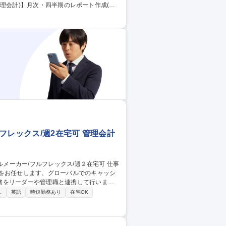
is)、取締役会資料の作成、各部門とのヒアリン
結決算 ■海外子会社管理、会計システム導
の作成 ■監査法人・税理士等の対応 募集
ックス/働き方◎
フレックス/週2在宅可 管理会計
務をお任せします。グローバルでのキャッシ
務をリーダーや管理職と連携して行いま
し
英語
時短勤務あり
在宅OK
て上記実務を自立的に完遂後、将来的にはI
、DX推進を主導する役割を担っていただ
スタッフ】