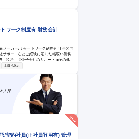
共通ルールの展開・運用定着●キャッシュ
援●会計基準や制度変更への対応、および各
会計・子
ートワーク制度有 財務会計
会社サポートなどご経験に応じた幅広い業務
更の範囲:当社
土日祝休み
ー/リモートワーク制度有
求人探
/契約社員(正社員登用有) 管理