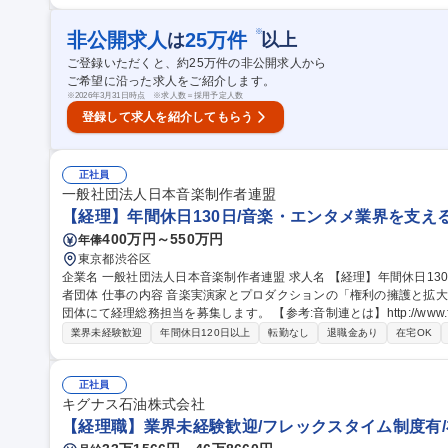
で)：各種税務申告（法人税・住民税・事業税・消費税）に必要な基礎デ
進：管理会計業務を中心とした現状の業務課題の抽出など 募集職種 【経理・管理会計(総合職)】第二新卒歓迎/丸
※
非公開求人
25
万件
は
以上
紅グループの安定土台
ご登録いただくと、約
25
万件の非公開求人から
ご希望に沿った求人をご紹介します。
※
2026年3月31日時点 ※求人数＝採用予定人数
登録して求人を紹介してもらう
正社員
一般社団法人日本音楽制作者連盟
【経理】年間休日130日/音楽・エンタメ業界を支え
400万円～550万円
年俸
東京都渋谷区
企業名 一般社団法人日本音楽制作者連盟 求人名 【経理】年間休日130日/音楽・エンタメ業界を支える非営利権利
者団体 仕事の内容 音楽実演家とプロダクションの「権利の擁護と拡大」のため幅広く、積極的に活動している当
団体にて経理総務担当を募集します。 【参考:音制連とは】http://www.fmp.or.jp/about ■
ソフト使用)■小口現金管理■売掛/買掛金管理■書類ファイリング■決算
業界未経験歓迎
年間休日120日以上
転勤なし
退職金あり
在宅OK
か総務業務等。★経理が主業務ですが、総務機能も兼ねる部署のため
お任せします。★当団体は業界を代表する音楽プロダクション関係者
寧な対応や、団体の事業推進につながる調整などが重要となります。 募集職種 【経理】年間休日130日/音楽・エ
正社員
ンタメ業界を支える非営利権利者団体
キグナス石油株式会社
【経理職】業界未経験歓迎/フレックスタイム制度有/