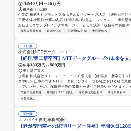
40万円～55万円
月給
東京都千代田区
企業名 株式会社グランビスタホテル＆リゾート 求人名 【経理財務(担当部長または担当課長)】プライム上場G/土
日祝休/本社勤務 仕事の内容 経理組織の強化をミッションに、担当部長または担当課長として部門マネジメントを
お任せします。プレイングマネージャーとして決算・税務等の実務や、
いただきます。 ◇マネジメント・業務構築：■部方針の立案・浸透、メンバーのフォロー■AI・ITを活用した経理
業界未経験歓迎
退職金あり
完全週休2日制
土日祝休み
プロセス立案・運用■固定資産管理システム導入への参画 ◇プレイン
年次決算（帳簿・財務諸表作成等）■税務（顧問税理士調整、申告書作
作成、質疑応答等）■固定・リース資産管理、報告用財務諸表作成 募集職種 【経理財務(担当部長または担当課
正社員
長)】プライム上場G/土日祝休/本社勤務
株式会社NTTデータ・ウィズ
【経理/第二新卒可】NTTデータグループの未来を支え
383万円～509万円
年俸
東京都江東区
企業名 株式会社ＮＴＴデータ・ウィズ 求人名 【経理/第二新卒可】NTTデータグループの未来を支える/テレワー
ク率80％ 仕事の内容 NTTデータおよびグループ各社における経理業務を中心に、入社後まずは一連の流れを把握
していただくため、配属担当先の業務を一通りご経験いただきます。 ■各種審査(受注計上/請求/支払/振替等)及び
関連業務 ■債権、固定資産等の残高管理業務 ■月次/四半期/年次決算
業界未経験歓迎
年間休日120日以上
資格取得支援あり
時短勤務あり
成(国内グループ会社向け) ■事業部門等からの問い合わせ対応、助言指導
土日祝休み
標準化・効率化(RPAや生成AI等のテクノロジー活用、マニュアル等の整備更新) 募集職種 【経理/第
Tデータグループの未来を支える/テレワーク率80％
正社員
エンパイヤ自動車株式会社
【老舗専門商社の経理/リーダー候補】年間休日128日