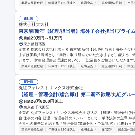
進します。 【詳細】 ■決算業務全般（月次・四半期・年度末決算、会社法計算書類や有価証券報告書の作成） ■N
業界未経験歓迎
年間休日120日以上
退職金あり
完全週休2日制
土日
TTおよび東京センチュリーへの決算データ報告、経営幹部への決算情
ービス等に係る会計処理の整理 ■税務申告、税務調査対応、国際税務
る新しいビジネスに対する会計・税務的支援 募集職種 【経理】NTTグループ安定基盤/内製化のコアメンバー/グ
正社員
ローバル税務/連結決算
株式会社大気社
東京/西新宿【経理/担当者】海外子会社担当/プライム
29万円～51万円
月給
東京都新宿区
企業名 株式会社大気社 求人名 東京/西新宿【経理/担当者】海外子会社担当/プライム上場◎WLB重視 仕事の内容
まずは実務担当者として業務に取り組んでいただきますが、能力やご
います。 財務経理部経理課において、下記業務をご担当いただきます。 ・海外子会社（中国他）の会計処理レビ
ュー・サポート ・監査法人対応 ・社内外の関係者への会計税務面の説明・交渉 等 募集職種 東京
業界未経験歓迎
年間休日120日以上
退職金あり
完全週休2日制
中国
当者】海外子会社担当/プライム上場◎WLB重視
正社員
丸紅フォレストリンクス株式会社
【経理・管理会計(総合職)】第二新卒歓迎/丸紅グル
26万6200円以上
月給
東京都千代田区
企業名 丸紅フォレストリンクス株式会社 求人名 【経理・管理会計(総合職)】第二新卒歓迎/丸紅グループの安定土
台 仕事の内容 経理・管理会計のメンバーとして、単体決算の主導(年次決算の完結・監査対応)から、経営層や親
会社への報告に直結する「管理会計(業績分析・予算管理)」に携わっていただきます。 【
管理(最重要ミッション)：月次、四半期業績報告(PL/BS/CF)の作成
業界未経験歓迎
年間休日120日以上
退職金あり
在宅OK
完全週休2
(単体決算の主導・完結)：月次、四半期、年次決算実務の遂行と決算着