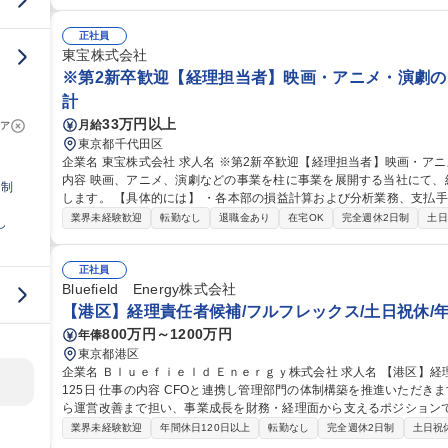
業務等） ・内部統制、経営分析、経営管理など 専門性を高めながら
シップを発揮し、将来的にはチームを牽引する役割を担っていただきます。 募集職種 【大阪】経理
迎）/経理・財務のCoEで経営貢献/DX推進
正社員
東宝株式会社
※第2新卒歓迎【経理担当者】映画・アニメ・演劇の
計
33万円以上
月給
ア
東京都千代田区
企業名 東宝株式会社 求人名 ※第2新卒歓迎【経理担当者】映画・アニメ・演劇のエンタメ企業/リモート可 仕事の
内容 映画、アニメ、演劇などの事業を柱に事業を展開する当社にて
日制
します。 【具体的には】 ・各本部の損益計算および分析業務、支払手続、経費精算システムにかかる業務 ・経営
情報管理システムの帳簿利用にかかる統括業務 ・決算業務や開示請求業務 等 募集職種 ※第2新卒歓
業界未経験歓迎
転勤なし
退職金あり
在宅OK
完全週休2日制
土日
し
者】映画・アニメ・演劇のエンタメ企業/リモート可
正社員
Bluefield Energy株式会社
【港区】経理責任者候補/フルフレックス/土日祝休/年休
800万円～1200万円
年俸
東京都港区
企業名 Ｂｌｕｅｆｉｅｌｄ Ｅｎｅｒｇｙ株式会社 求人名 【港区】経理責任者候補/フルフレックス/土日祝休/年休
125日 仕事の内容 CFOと連携し管理部門の体制構築を推進いただきます。経理業務・システムのゼロイチ構築か
ら運営改善まで担い、事業成長を財務・経理面から支えるポジションです。 CFOと連携し、IPO準備（N
見据えた財務経理体制の構築、内部統制強化、予算策定・予実管理、
業界未経験歓迎
年間休日120日以上
転勤なし
完全週休2日制
土日祝
拡大に伴う経理オペレーションや業務フロー、会計システムの新規構