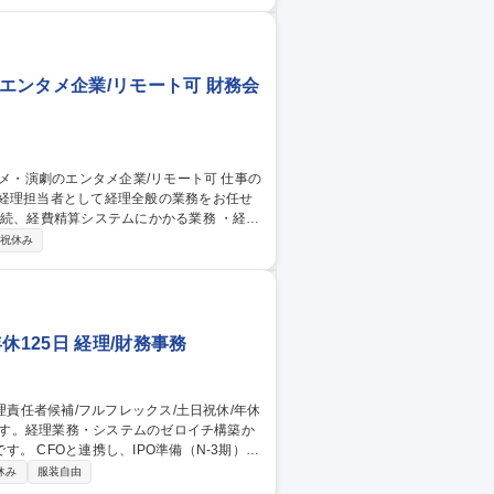
、業務改善や周囲との連携においてリーダー
（未経験歓
エンタメ企業/リモート可 財務会
、経理担当者として経理全般の業務をお任せ
迎【経理担当
祝休み
125日 経理/財務事務
-3期）を
資金繰り管理、上場審査対応を推進。事業
休み
服装自由
築・改善を担うほか、月次・年次決算、給