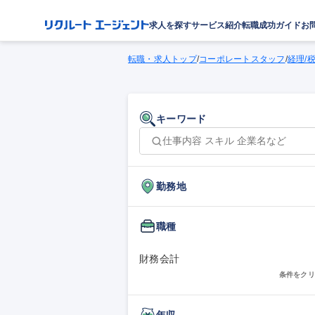
求人を探す
サービス紹介
転職成功ガイド
お
転職・求人トップ
/
コーポレートスタッフ
/
経理/
キーワード
勤務地
職種
財務会計
条件をクリ
年収