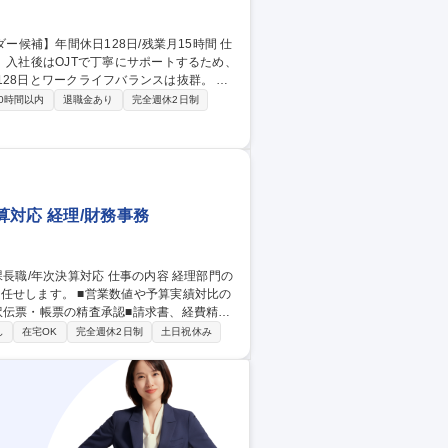
。入社後はOJTで丁寧にサポートするため、
28日とワークライフバランスは抜群。 将
部にて、以下のような業務を幅広くお任せ
0時間以内
退職金あり
完全週休2日制
訳業務 ■月次・年次決算業務 【入社後の流
ただきます。その後はご自身の経験に合わせ
/リーダー候補】年間休日128日/残業月15時間
対応 経理/財務事務
値や予算実績対比の
訳伝票・帳票の精査承認■請求書、経費精
■税務申告（顧問税理士対応含む）■親会社
し
在宅OK
完全週休2日制
土日祝休み
経理課長】在宅勤