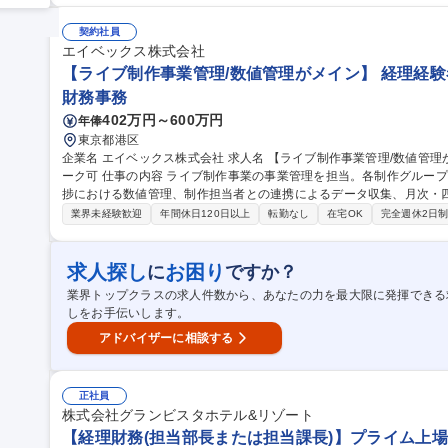
与・請求書・経費・税金支払、税務申告、固定資産管理、棚卸対応、
務全般を幅広く担当いただきます。 募集職種 【港区
契約社員
エイベックス株式会社
【ライブ制作事業管理/数値管理がメイン】 経理経験
財務事務
402万円～600万円
年俸
東京都港区
企業名 エイベックス株式会社 求人名 【ライブ制作事業管理/数値管理がメイン】★経理経験者歓迎！リモートワ
ーク可 仕事の内容 ライブ制作事業の事業管理を担当。各制作グループやアーティストプロジェクトごとの予算進
捗における数値管理、制作担当者との連携によるデータ収集、月次・
主業務です 【業務内容詳細】■企画毎（アーティストイベント・ライヴ等）の収益などの数値面での進捗管理 ■付
業界未経験歓迎
年間休日120日以上
転勤なし
在宅OK
完全週休2日
随する各種手続きのサポート ■管理会計を通したレポート作成 ★ア
値管理など、各事業・各プロジェクトの予算進捗管理を通じて、ライ
ていただきます。エンタメ業界の事業運営を学べるやりがいある環境です。 募集職種 【ライブ制作事業
求人探し
お困り
に
ですか？
管理がメイン】★経理経験者歓迎！リモートワーク可
業界トップクラスの求人件数から、あなたの力を最大限に発揮できる
しをお手伝いします。
アドバイザーに相談する
正社員
株式会社グランビスタホテル&リゾート
【経理財務(担当部長または担当課長)】プライム上場G