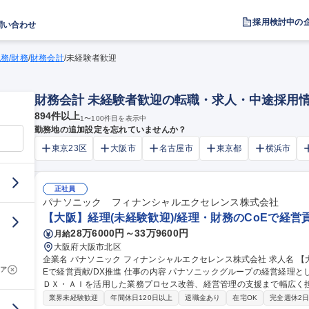
採用検討中の
問い合わせ
税務/財務
/
財務会計
/
未経験者歓迎
財務会計 未経験者歓迎の転職・求人・中途採用
894
件以上
1
〜
100
件目を表示中
勤務地の追加設定を忘れていませんか？
東京23区
大阪市
名古屋市
東京都
横浜市
正社員
パナソニック フィナンシャルエクセレンス株式会社
【大阪】経理(未経験歓迎)/経理・財務のCoEで経営貢
28万6000円～33万9600円
月給
大阪府大阪市北区
企業名 パナソニック フィナンシャルエクセレンス株式会社 求人名 【大阪】経理（未経験歓迎）/経理・財務のCo
ア
Eで経営貢献/DX推進 仕事の内容 パナソニックグループの経営経理として、決算や予実管理などの経理業務から、
ＤＸ・ＡＩを活用した業務プロセス改善、経営管理の支援まで幅広く担当。 ・経理・会計業務（決算
計、予実・資金管理等） ・業務プロセス改善（ＤＸ・ＡＩ活用の業務
業界未経験歓迎
年間休日120日以上
退職金あり
在宅OK
完全週休2