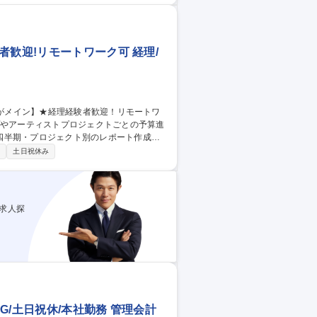
法令対応、会計・税務論点整理など経理業
】経理責任者候補/フルフレックス/土日祝休/年休125日
者歓迎!リモートワーク可 経理/
四半期・プロジェクト別のレポート作成が
制
土日祝休み
ーティスト毎のイベント・ライヴにおける数
ブビジネスの成功を数値面からサポートし
管理/数値
求人探
/土日祝休/本社勤務 管理会計