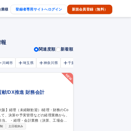
企業様
登録者専用サイトへログイン
新規会員登録（無料）
情報
関連度順
新着順
川崎市
埼玉県
神奈川県
千葉市
大阪府
千葉県
献/DX推進 財務会計
、工場会
効率化） ・事業戦略支援（目標策定の基礎
日制
土日祝休み