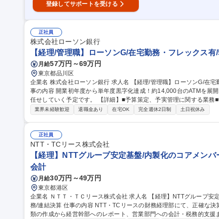
登録してサポートを受ける
正社員
株式会社ローソン銀行
【経理/管理職】ローソンG/在宅勤務・フレックス有/
57万円～69万円
月給
東京都品川区
企業名 株式会社ローソン銀行 求人名 【経理/管理職】ローソンG/在宅勤務・フレックス有/5日連続休暇制度有 仕
事の内容 開業初年度から単年度黒字化達成！約14,000台のATMを
任せしていく予定です。 【詳細】■予算策定、予実管理に関する業務■中期経営計画策定に関する業務■財務計
画、自己資本比率計画の立案に関する業務■通期着地見込み作成に関す
業界未経験歓迎
退職金あり
在宅OK
完全週休2日制
土日祝休み
に関する業務■監査法人監査に関する業務■経営分析資料の作成と伝達
金、債券等の財務バック■その他経理、決算に関する業務 募集職種 【経理/管理職】ローソンG/在宅勤務・フレッ
クス有/5日連続休暇制度有
正社員
NTT・TCリース株式会社
【経理】NTTグループ安定基盤/内製化のコアメンバー
会計
30万円～49万円
月給
東京都港区
企業名 ＮＴＴ・ＴＣリース株式会社 求人名 【経理】NTTグループ安定基盤/内製化のコアメンバー/グローバル税
務/連結決算 仕事の内容 NTT・TCリースの財務経理部にて、正確な決算業務や税務申告をお任せします。開示書
類の作成から経営幹部へのレポート、営業部門への会計・税務的支援