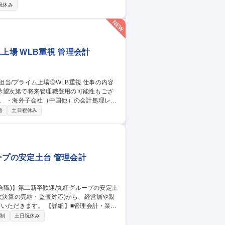
祝休み
報のレポート ■各種財務施策の検討、新サ
関連、固定資産経理業務 ■営業部門が提案す
上場 WLB重視 管理会計
希望次第で将来管理職登用の可能性もござ
/西新宿【経理/担
語
土日祝休み
ープの安定土台 管理会計
詳細】■管理会計・業績
および経営層向けレポート集計など ■財務会計
日制
土日祝休み
地のリードなど ■税務会計(データ集計ま