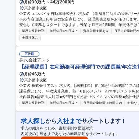
30万円～44万2000円
月給
東京都中央区
企業名 エンパイヤ自動車株式会社 求人名 【老舗専門商社の経理/リーダー候補】年間休日128日/残業月15時間 仕
事の内容 創業110年超の安定商社にて、経理業務全般をお任せします
安心して業務をスタートできます。残業は月平均15時間、年間休日は1
来のリーダー候補として着実にキャリアを築ける環境です。本社経理
業界未経験歓迎
年間休日120日以上
資格取得支援あり
月平均残業時間2
します。 ■債権債務管理（請求・支払・照合） ■入出金管理や日常の仕
土日祝休み
れ】 まずは先輩社員によるOJTで、当社の業務フローを習得してい
て段階的にお任せします。 募集職種 【老舗専門商社の経理
正社員
株式会社アスク
【経理課長】在宅勤務可経理部門での課長職/年次決算
46万円
月給
東京都中央区
企業名 株式会社アスク 求人名 【経理課長】在宅勤務可経理部門での課長職/年次決算対応 仕事の内容 経理部門の
課長職として、年次決算業務、部下6名のメンバーのマネジメントをお任せします。 ■営業数
社内報告■監査法人対応■各部門とのや計上タイミングの調整■会計仕
算、支払データの精査承認■月次・四半期・年次決算（子会社含む） 
業界未経験歓迎
年間休日120日以上
月平均残業時間20時間以内
転勤な
向け決算報告資料の作成 ■スタッフ指導・業務進捗管理 ■税制改正などの法令対応 募集職種 【
務可経理部門での課長職/年次決算対応
求人探し
入社まで
から
サポートします！
求人の紹介をはじめ、書類添削や面談対策
内定後の手続きまであなたの転職活動をサポートします。