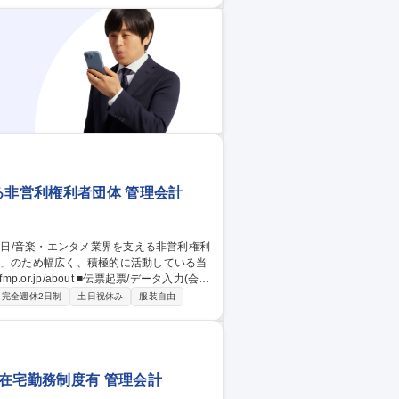
ータの集計・整備など ■業務改善DX推
る非営利権利者団体 管理会計
伝票起票/データ入力(会計
取りまとめ■税務対応(会計事務所と協働)■ほ
完全週休2日制
土日祝休み
服装自由
、関係者との会合調整等の総務業務も一部
が理事を務めているため、関係各所での丁
在宅勤務制度有 管理会計