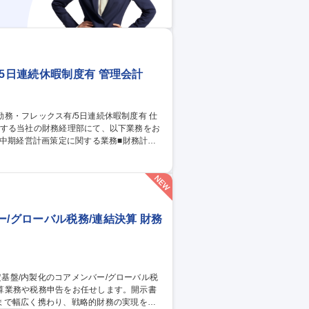
5日連続休暇制度有 管理会計
展開する当社の財務経理部にて、以下業務をお
る業務■費用配賦等セグメント別管理会計
・説明■親会社・関係当局への報告業務■資
/グローバル税務/連結決算 財務
まで幅広く携わり、戦略的財務の実現を推