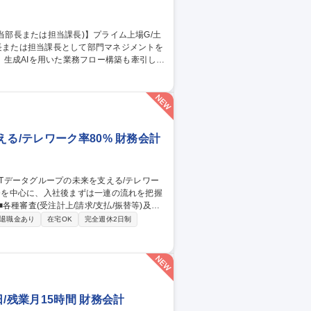
生成AIを用いた業務フロー構築も牽引して
グマネージャーとしての経理実務：■月次・
成、調査対応）■会計監査対応（監査資料
る/テレワーク率80% 財務会計
締め、決算報告関連業務 ■年度末計算書類作
退職金あり
在宅OK
完全週休2日制
 ■会計、SOX監査対応 ■経理プロセスの
二新卒可】NT
/残業月15時間 財務会計