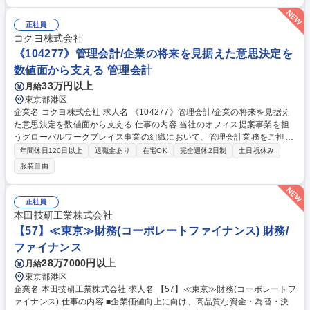
金・債権管理■固定資産管理■商標等の無形資産管理■月次・年次決算対応
(進行管理含む)■予算策定および予実管理(管理会計)■金融機関、税理士等
正社員
の外部関係者対応■経理関連システム運用・管理 ※また業務フローの見直
コクヨ株式会社
しや効率化,システム活用の高度化 等、実務に基づいた改善活動にも主体
《104277》管理会計/企業の将来を見据えた意思決定を
的に関与いただきます 募集職種 【東京】経理｜業界最大級／福利厚生◎
数値面から支える 管理会計
年間休日120日以上
33万円以上
月給
東京都港区
企業名 コクヨ株式会社 求人名 《104277》管理会計/企業の将来を見据え
た意思決定を数値面から支える 仕事の内容 当社のオフィス提案事業を担
うグローバルワークプレイス事業の組織において、管理会計業務をご担当
いただきます。予算・実績管理、収益性分析、経営判断に必要な数値整
年間休日120日以上
退職金あり
在宅OK
完全週休2日制
土日祝休み
理・レポーティングまで幅広くお任せします。 将来的には、管理会計の知
服装自由
見をベースに、各部門の事業推進や運営体制の構築・改善、事業戦略に関
わる業務にも関与いただくことを期待しています。 【具体的に】■予算管
理 ■原価計算・コスト管理 ■業績管理・KPI分析 ■レポーティング・関係部
正社員
門連携 ■重要分析・意思決定支援 募集職種 《104277》管理会計/企業の将
本田技研工業株式会社
来を見据えた意思決定を数値面から支える
【57】≪東京≫財務(コーポレートファイナンス) 財務/
ファイナンス
28万7000円以上
月給
東京都港区
企業名 本田技研工業株式会社 求人名 【57】≪東京≫財務(コーポレートフ
ァイナンス) 仕事の内容 ■企業価値向上に向け、高品質な資金・為替・決