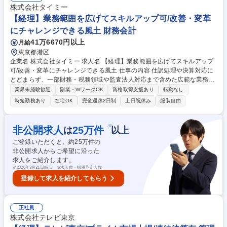
体は業界を代表する音楽プロダクション関係者が理事を務めているため、
株式会社タイミー
関係各所での丁寧な対応や、団体の事業推進につながる調整などが重要と
【経理】業務範囲を広げてスキルアップ可/改善・変革
なります。 募集職種 【経理】年間休日130日/音楽・エンタメ業界を支え
にチャレンジできる風土 財務会計
る非営利権利者団体
41万6670円以上
月給
東京都港区
企業名 株式会社タイミー 求人名 【経理】業務範囲を広げてスキルアップ
可/改善・変革にチャレンジできる風土 仕事の内容 仕訳処理や決算対応に
とどまらず、一部財務・税務領域や監査法人対応まで含めた広範な業務を
担っています。経理としてより広いスキル・経験を積みたい方にとって、
業界未経験歓迎
副業・WワークOK
資格取得支援あり
転勤なし
非常に挑戦しがいのあるポジションです。 【業務内容】 ■月次決算業務■
時短勤務あり
在宅OK
完全週休2日制
土日祝休み
服装自由
四半期・年次決算補助■経費精算対応■発注申請等の事務処理 【希望・経
験に応じてチャレンジ可能な業務】 ■税務対応（税金計算含む）■監査法
人対応■有価証券報告書・計算書類等の開示資料作成■その他、業績管理や
※
非公開求人
25
万件
は
以上
業務改善プロジェクト など 募集職種 【経理】業務範囲を広げてスキルア
ご登録いただくと、約
25
万件の
ップ可/改善・変革にチャレンジできる風土
非公開求人からご希望に沿った
求人をご紹介します。
※
2026年3月31日時点 ※求人数＝採用予定人数
登録して求人を紹介してもらう
正社員
株式会社テレビ東京