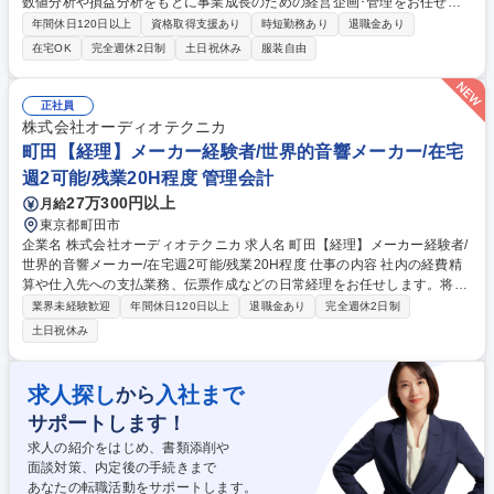
数値分析や損益分析をもとに事業成長のための経営企画･管理をお任せし
ます。 ★「もっと次 の100年へ」を掲げる同社の発展に向けた将来の幹部
年間休日120日以上
資格取得支援あり
時短勤務あり
退職金あり
候補/在宅勤務可/フルフレックスタイム制あり★ ご本人様のご経験に基づ
在宅OK
完全週休2日制
土日祝休み
服装自由
いて業務をお任せする予定。 ゆくゆくは経営陣に対しての提言や事業計画
書のプレゼン等をお任せいたします。 【主な業務】◎事業計画策定(年次･
中期事業計画の策定)、◎業績管理(損益分析･見込/月次決算･報告)、◎管理
正社員
会計(ブランド別損益/営業部門損益管理)、◎経営改善提案、◎IR業務、内
株式会社オーディオテクニカ
部統制業務 募集職種 ★経営管理(管理会計)【日清食品グループ/フルフレ
町田【経理】メーカー経験者/世界的音響メーカー/在宅
ックス･リモートワーク可】
週2可能/残業20H程度 管理会計
27万300円以上
月給
東京都町田市
企業名 株式会社オーディオテクニカ 求人名 町田【経理】メーカー経験者/
世界的音響メーカー/在宅週2可能/残業20H程度 仕事の内容 社内の経費精
算や仕入先への支払業務、伝票作成などの日常経理をお任せします。将来
的には、ご経験や習熟度に応じて年次決算、税務申告、SAPを用いた業務
業界未経験歓迎
年間休日120日以上
退職金あり
完全週休2日制
フロー変更対応など幅広くアサインします。 【詳細業務】■支払業務（経
土日祝休み
費精算、仕入先への支払い）■伝票作成、記帳■預貯金管理【将来的な業
務】■年次決算対応（税務申告書作成など） ■法人税、消費税、源泉所得
税等の申告、納税■固定資産管理■システム管理（SAP等）■会計基準や制
求人探し
入社まで
から
度変更に伴う業務フロー変更対応★世界的な音響機器メーカーの財務基盤
サポートします！
を支えるやりがいのあるポジションです。 募集職種 町田【経理】メーカ
ー経験者/世界的音響メーカー/在宅週2可能/残業20H程度
求人の紹介をはじめ、書類添削や
面談対策、内定後の手続きまで
あなたの転職活動をサポートします。