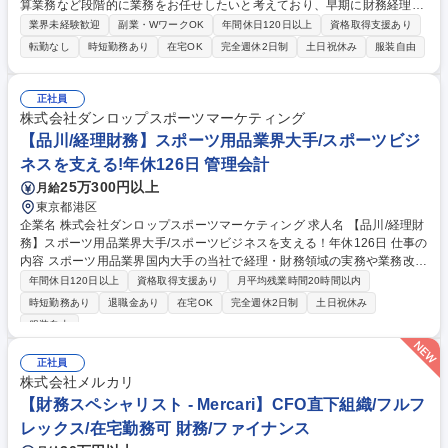
算業務など段階的に業務をお任せしたいと考えており、早期に財務経理部
の業務全般を担い、業務をリードしていただくことを想定しております。
業界未経験歓迎
副業・WワークOK
年間休日120日以上
資格取得支援あり
■財務経理業務：現預金管理、入金・支払管理、会計処理、月次・年次決
転勤なし
時短勤務あり
在宅OK
完全週休2日制
土日祝休み
服装自由
算、税務など、各種財務経理関係業務 ■連結決算業務：親会社（TOPPAN
株式会社）への業績報告 ■加盟店関連業務：当社のキャッシュレス決済シ
ステム利用加盟店向けの、決済代金の精算情報の提供や振込業務 募集職種
正社員
【財務経理職】キャッシュレス決済事業/安定のTOPPANグループ
株式会社ダンロップスポーツマーケティング
【品川/経理財務】スポーツ用品業界大手/スポーツビジ
ネスを支える!年休126日 管理会計
25万300円以上
月給
東京都港区
企業名 株式会社ダンロップスポーツマーケティング 求人名 【品川/経理財
務】スポーツ用品業界大手/スポーツビジネスを支える！年休126日 仕事の
内容 スポーツ用品業界国内大手の当社で経理・財務領域の実務や業務改善
等を担当いただきます。ご入社時は日次・月次業務を担当いただき、将来
年間休日120日以上
資格取得支援あり
月平均残業時間20時間以内
的にはチームリーダーとしてメンバー育成や組織運営をお任せします。
時短勤務あり
退職金あり
在宅OK
完全週休2日制
土日祝休み
【業務詳細】■会計伝票作成とシステムへの入力 ■月次、四半期、年次の
服装自由
決算業務（未経験の業務については、先輩スタッフが教育するのでご安心
ください。） ■法人税、消費税などの税務申告および納税 ■業務効率化/業
正社員
務・運用フローの見直し、DX化検討など 募集職種 【品川/経理財務】スポ
株式会社メルカリ
ーツ用品業界大手/スポーツビジネスを支える！年休126日
【財務スペシャリスト - Mercari】CFO直下組織/フルフ
レックス/在宅勤務可 財務/ファイナンス