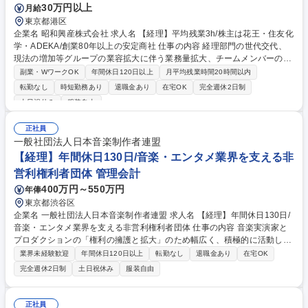
30万円以上
月給
東京都港区
企業名 昭和興産株式会社 求人名 【経理】平均残業3h/株主は花王・住友化
学・ADEKA/創業80年以上の安定商社 仕事の内容 経理部門の世代交代、
現法の増加等グループの業容拡大に伴う業務量拡大、チームメンバーのラ
イフイベントに対応した安定的な体制構築を目指した増員となります。 経
副業・WワークOK
年間休日120日以上
月平均残業時間20時間以内
理部門の将来を担う中核人材として活躍していただける方を是非お迎えし
転勤なし
時短勤務あり
退職金あり
在宅OK
完全週休2日制
たいです。経理全般はもちろん、指導育成も担えるようになることを期待
土日祝休み
服装自由
しています。 【主な業務内容】■月次/年次決算業務等の会計業務■売掛
金・買掛金等の債権管理業務■有価証券・固定資産管理、為替ポジション
正社員
及び為替予約管理■現地法人の財務面の管理■予算・実績管理、帳簿・証憑
一般社団法人日本音楽制作者連盟
書類の整備・保管 などです。（変更の範囲:当社業務全般） 募集職種 【経
【経理】年間休日130日/音楽・エンタメ業界を支える非
理】平均残業3h/株主は花王・住友化学・ADEKA/創業80年以上の安定商
社
営利権利者団体 管理会計
400万円～550万円
年俸
東京都渋谷区
企業名 一般社団法人日本音楽制作者連盟 求人名 【経理】年間休日130日/
音楽・エンタメ業界を支える非営利権利者団体 仕事の内容 音楽実演家と
プロダクションの「権利の擁護と拡大」のため幅広く、積極的に活動して
いる当団体にて経理総務担当を募集します。 【参考:音制連とは】http://w
業界未経験歓迎
年間休日120日以上
転勤なし
退職金あり
在宅OK
ww.fmp.or.jp/about ■伝票起票/データ入力(会計ソフト使用)■小口現金管理
完全週休2日制
土日祝休み
服装自由
■売掛/買掛金管理■書類ファイリング■決算取りまとめ■税務対応(会計事務
所と協働)■ほか総務業務等。★経理が主業務ですが、総務機能も兼ねる部
署のため、関係者との会合調整等の総務業務も一部お任せします。★当団
正社員