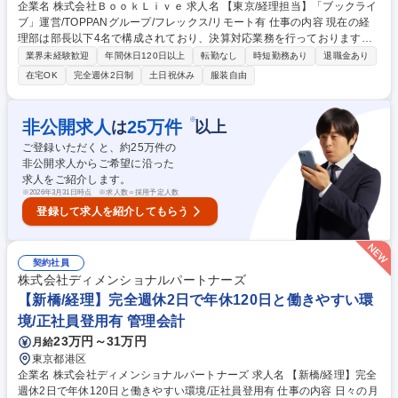
企業名 株式会社ＢｏｏｋＬｉｖｅ 求人名 【東京/経理担当】「ブックライ
ブ」運営/TOPPANグループ/フレックス/リモート有 仕事の内容 現在の経
理部は部長以下4名で構成されており、決算対応業務を行っております。
一人に任せられる業務の幅が広いため、経理業務全般を経験することが可
業界未経験歓迎
年間休日120日以上
転勤なし
時短勤務あり
退職金あり
能です。 部の中心となるプレイヤークラスを募集します。将来的には親会
在宅OK
完全週休2日制
土日祝休み
服装自由
社であるTOPPAN社との連結決算までご経験を積むことができる環境で
す。 【具体的な業務】＜月次決算業務＞・経費申請、従業員の立替精算チ
ェック・売上、売上原価等の会計伝票の起票・債権管理（入金消込、請求
※
非公開求人
25
万件
は
以上
書発行のチェック）・債務管理（振込処理、各種税金納付）※会計システ
ご登録いただくと、約
25
万件の
ムははオービックを使用します。 募集職種 【東京/経理担当】「ブックラ
非公開求人からご希望に沿った
イブ」運営/TOPPANグループ/フレックス/リモート有
求人をご紹介します。
※
2026年3月31日時点 ※求人数＝採用予定人数
登録して求人を紹介してもらう
契約社員
株式会社ディメンショナルパートナーズ
【新橋/経理】完全週休2日で年休120日と働きやすい環
境/正社員登用有 管理会計
23万円～31万円
月給
東京都港区
企業名 株式会社ディメンショナルパートナーズ 求人名 【新橋/経理】完全
週休2日で年休120日と働きやすい環境/正社員登用有 仕事の内容 日々の月