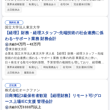
をお任せします。 【具体的には】 ・各本部の損益計算および分析業務、
業界未経験歓迎
転勤なし
退職金あり
在宅OK
完全週休2日制
支払手続、経費精算システムにかかる業務 ・経営情報管理システムの帳簿
土日祝休み
利用にかかる統括業務 ・決算業務や開示請求業務 等 募集職種 ※第2新卒
歓迎【経理担当者】映画・アニメ・演劇のエンタメ企業/リモート可
契約社員
国立大学法人東京大学
【経理】財務・経理スタッフ~先端技術の社会連携に係
わる~サポート業務 財務会計
34万円～43万円
月給
東京都文京区
企業名 国立大学法人東京大学 求人名 【経理】財務・経理スタッフ～先端
技術の社会連携に係わる～サポート業務 仕事の内容 事業拡大に伴い、
日々発生する取引や契約形態、予算管理の複雑性も増しており、経理機能
の強化が急務となっています。国の研究プロジェクト等、一般的な事業会
業界未経験歓迎
転勤なし
時短勤務あり
在宅OK
完全週休2日制
社とは異なる会計処理や予算管理が求められるます。 ・日次・月次・年次
土日祝休み
服装自由
の経理業務・仕訳入力、伝票処理、請求書管理 ・支払処理、入出金管理・
月次・年次決算業務・税務対応、納税関連業務 ・経費精算対応・会計ソフ
トの運用管理・顧問税理士、監査法人など外部専門家との連携・新規事業
正社員
や新たな取引発生時の会計処理整理 ・社内メンバーへのヒアリング、取引
株式会社オークファン
内容の整理 ・各種プロジェクトの予算・会計管理サポート 募集職種 【経
日商簿記3級保有者歓迎 【経理財務】リモート可/グロ
理】財務・経理スタッフ～先端技術の社会連携に係わる～サポート業務
ース上場/EC支援 管理会計
33万3333円以上
月給