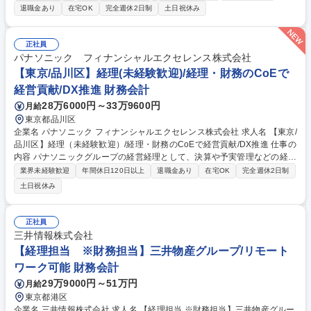
■各種審査(受注計上/請求/支払/振替等)及び関連業務 ■債権、固定資産等の
退職金あり
在宅OK
完全週休2日制
土日祝休み
残高管理業務 ■月次/四半期/年次決算締め、決算報告関連業務 ■年度末計算
書類作成(国内グループ会社向け) ■事業部門等からの問い合わせ対応、助
言指導 ■会計、SOX監査対応 ■経理プロセスの標準化・効率化(RPAや生成
正社員
AI等のテクノロジー活用、マニュアル等の整備更新) 募集職種 【経理/第二
パナソニック フィナンシャルエクセレンス株式会社
新卒可】NTTデータグループの未来を支える/テレワーク率80％
【東京/品川区】経理(未経験歓迎)/経理・財務のCoEで
経営貢献/DX推進 財務会計
28万6000円～33万9600円
月給
東京都品川区
企業名 パナソニック フィナンシャルエクセレンス株式会社 求人名 【東京/
品川区】経理（未経験歓迎）/経理・財務のCoEで経営貢献/DX推進 仕事の
内容 パナソニックグループの経営経理として、決算や予実管理などの経理
業務から、ＤＸ・ＡＩを活用した業務プロセス改善、経営管理の支援まで
業界未経験歓迎
年間休日120日以上
退職金あり
在宅OK
完全週休2日制
幅広く担当。 ・経理・会計業務（決算、工場会計、予実・資金管理等）
土日祝休み
・業務プロセス改善（ＤＸ・ＡＩ活用の業務効率化） ・事業戦略支援（目
標策定の基礎業務等） ・内部統制、経営分析、経営管理など 専門性を高
めながら、業務改善や周囲との連携においてリーダーシップを発揮し、将
正社員
来的にはチームを牽引する役割を担っていただきます。 募集職種 【東京/
三井情報株式会社
品川区】経理（未経験歓迎）/経理・財務のCoEで経営貢献/DX推進
【経理担当 ※財務担当】三井物産グループ/リモート
ワーク可能 財務会計
29万9000円～51万円
月給
東京都港区
企業名 三井情報株式会社 求人名 【経理担当 ※財務担当】三井物産グルー