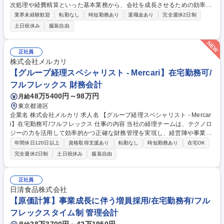
次処理や経費精算といった基本業務から、会社を成長させるための効率
化・改善提案まで、幅広くお任せしたいと考えています 【業務内容】 ■日
業界未経験歓迎
転勤なし
時短勤務あり
退職金あり
完全週休2日制
次業務（仕訳入力、経費精算、ファイリング業務）■月次決算及び年次決
土日祝休み
服装自由
算業務■経理業務のフロー見直し■新たなシステム導入の提案・実行 自
社・クライアントの業務経験を通して、業務改善や効率化にも積極的に関
われるため、ただ作業をこなすだけでなく、自分の取り組みやアイデアで
正社員
会社に貢献するやりがいを感じられます。 募集職種 【新橋/経理】完全週
株式会社メルカリ
休2日で年休120日と働きやすい環境/正社員登用有
【グループ経理スペシャリスト - Mercari】在宅勤務可/
フルフレックス 財務会計
48万5400円～98万円
月給
東京都港区
企業名 株式会社メルカリ 求人名 【グループ経理スペシャリスト - Mercar
i】在宅勤務可/フルフレックス 仕事の内容 当社の経理チームは、テクノロ
ジーの力を活用して効率的かつ正確な財務管理を実現し、経営陣や事業部
門に対して信頼性の高い財務情報を迅速に提供することを目指し、以下の
年間休日120日以上
資格取得支援あり
転勤なし
時短勤務あり
在宅OK
業務をお任せします。 ■業務システムや社内の独自システムを用いて以下
完全週休2日制
土日祝休み
服装自由
の業務を行います：月次、四半期、年次の単体および連結決算業務、監査
法人対応、内部統制監査対応、その他関連業務■経理業務におけるプロダ
クトリリース対応：会計・開示・業法の観点に加えて、実現するためのシ
正社員
ステム・オペレーションの観点から検討。プロダクトチームと連携して適
日清食品株式会社
切な決算・開示体制を維持しながらサービスの開発に貢献していきます。
【原価計算】事業成長に伴う増員採用/在宅勤務有/フル
募集職種 【グループ経理スペシャリスト - Mercari】在宅勤務可/フルフレ
フレックスタイム制 管理会計
ックス