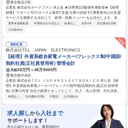
東京都品川区
企業名 株式会社オークファン 求人名 ★日商簿記3級保有者歓迎★【経理
財務】リモート可/グロース上場/EC支援 仕事の内容 EC事業者向けの支援
サービスを展開する当社にて、経理・財務メンバーをお任せします。本社
の決算などの経理業務を中心に、資金調達等の財務や開示資料作成まで幅
業界未経験歓迎
年間休日120日以上
転勤なし
在宅OK
完全週休2日制
広く担うポジションです。 ■本社・グループの月次・年次決算、仕訳入力
土日祝休み
等の経理業務 ■会計監査および監査法人対応、会計システムのメンテナン
ス ■振込支払や日次・月次の資金繰り管理、資金計画の立案をサポート ■
金融機関との折衝、借入手続き、融資や株式発行等の資金調達を支援 ■有
契約社員
価証券報告書や決算短信、株主総会招集通知などの開示資料作成 ■社内か
株式会社TCL JAPAN ELECTRONICS
らの問い合わせ対応、財務・経理の業務フロー改善や効率化 募集職種 ★
【経理】外資系総合家電メーカー/フレックス制/中国語/
日商簿記3級保有者歓迎★【経理財務】リモート可/グロース上場/EC支援
契約社員(正社員登用有) 管理会計
38万円～46万5000円
月給
東京都中央区
企業名 株式会社ＴＣＬ ＪＡＰＡＮ ＥＬＥＣＴＲＯＮＩＣＳ 求人名 【経
理】外資系総合家電メーカー/フレックス制/中国語/契約社員(正社員登用
有) 仕事の内容 当社の経理スタッフとして、仕入・売上管理、月次決算補
助、予算管理補助、各種システム処理など、幅広い経理業務をお任せしま
転勤なし
完全週休2日制
中国語
土日祝休み
す。 ※中国本社との日常的なやり取りが発生します。 ■仕入関連業務：仕
入データの確認、システム承認、請求内容との照合、差異確認など■売上
関連業務：売上データの確認、システム承認、売掛金の照合、入金確認、
求人探し
入社まで
から
リベート処理など■月次決算補助：各種仕訳入力、勘定科目残高の確認、
サポートします！
未払・前払・売掛・買掛関連の確認など■予算管理補助：予算管理システ
ムへの入力、実績データの確認、関連資料の作成など■資料作成：経営層
求人の紹介をはじめ、書類添削や