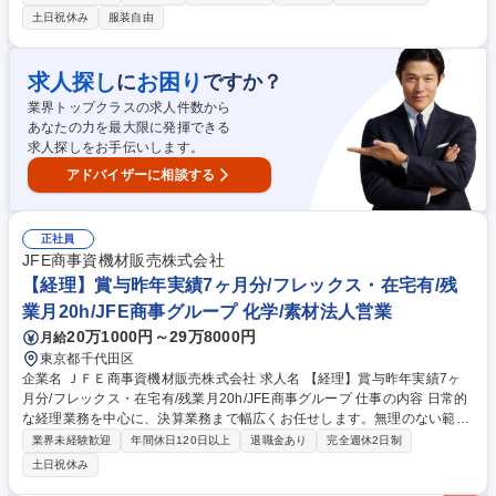
社とは異なる会計処理や予算管理が求められるます。 ・日次・月次・年次
土日祝休み
服装自由
の経理業務・仕訳入力、伝票処理、請求書管理 ・支払処理、入出金管理・
月次・年次決算業務・税務対応、納税関連業務 ・経費精算対応・会計ソフ
トの運用管理・顧問税理士、監査法人など外部専門家との連携・新規事業
求人探し
お困り
に
ですか？
や新たな取引発生時の会計処理整理 ・社内メンバーへのヒアリング、取引
業界トップクラスの求人件数から
内容の整理 ・各種プロジェクトの予算・会計管理サポート 募集職種 【経
あなたの力を最大限に発揮できる
理】コーポレートファイナンススタッフ～先端技術の社会連携に係わる～
求人探しをお手伝いします。
アドバイザーに相談する
正社員
JFE商事資機材販売株式会社
【経理】賞与昨年実績7ヶ月分/フレックス・在宅有/残
業月20h/JFE商事グループ 化学/素材法人営業
20万1000円～29万8000円
月給
東京都千代田区
企業名 ＪＦＥ商事資機材販売株式会社 求人名 【経理】賞与昨年実績7ヶ
月分/フレックス・在宅有/残業月20h/JFE商事グループ 仕事の内容 日常的
な経理業務を中心に、決算業務まで幅広くお任せします。無理のない範囲
からスタートし、将来的には管理部門の要としてスキルアップを図ってい
業界未経験歓迎
年間休日120日以上
退職金あり
完全週休2日制
ただくことを期待します。 ■日常経理：仕訳入力、伝票処理、現金出納管
土日祝休み
理 ■債権債務：売掛金・買掛金管理、請求書作成・管理 ■決算・外部連