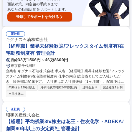
向け資料、会議資料、社内報告資料などの作成補助 募集職種 【経理】外
面談対策、内定後の手続きまで
資系総合家電メーカー/フレックス制/中国語/契約社員(正社員登用有)
あなたの転職活動をサポートします。
登録してサポートを受ける
正社員
キグナス石油株式会社
【経理職】業界未経験歓迎/フレックスタイム制度有/在
宅勤務制度有 管理会計
33万1566円～46万8660円
月給
東京都千代田区
企業名 キグナス石油株式会社 求人名 【経理職】業界未経験歓迎/フレック
スタイム制度有/在宅勤務制度有 仕事の内容 総合職としてご入社いただ
き、経理部に配属予定。 入社後は新入社員研修（1ヶ月間）、配属後はOJ
Tや外部研修にて、無理なくスキルを身に付けていただける環境です。 当
年間休日120日以上
月平均残業時間20時間以内
退職金あり
完全週休2日制
社の経理職業務全般をお任せします。 ■日次・月次経理業務全般 ■仕訳入
土日祝休み
力および帳簿管理 ■請求書処理、売掛金・買掛金管理 ■月次・年次決算業
務 ■税務対応および各種資料作成 ■予算管理 募集職種 【経理職】業界未経
験歓迎/フレックスタイム制度有/在宅勤務制度有
正社員
昭和興産株式会社
【経理】平均残業3h/株主は花王・住友化学・ADEKA/
創業80年以上の安定商社 管理会計