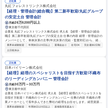
年休126日/日立グループ/福利厚生充実◎
正社員
丸紅フォレストリンクス株式会社
【経理・管理会計(総合職)】第二新卒歓迎/丸紅グループ
の安定土台 管理会計
26万6200円以上
月給
東京都千代田区
企業名 丸紅フォレストリンクス株式会社 求人名 【経理・管理会計(総合
職)】第二新卒歓迎/丸紅グループの安定土台 仕事の内容 経理・管理会計の
メンバーとして、単体決算の主導(年次決算の完結・監査対応)から、経営
層や親会社への報告に直結する「管理会計(業績分析・予算管理)」に携わ
業界未経験歓迎
年間休日120日以上
退職金あり
在宅OK
完全週休2日制
っていただきます。 【詳細】■管理会計・業績管理(最重要ミッション)：
土日祝休み
月次、四半期業績報告(PL/BS/CF)の作成および経営層向けレポート集計な
ど ■財務会計(単体決算の主導・完結)：月次、四半期、年次決算実務の遂
行と決算着地のリードなど ■税務会計(データ集計まで)：各種税務申告
正社員
（法人税・住民税・事業税・消費税）に必要な基礎データの集計・整備な
日本バイリーン株式会社
ど ■業務改善DX推進：管理会計業務を中心とした現状の業務課題の抽出な
【経理】経理のスペシャリストを目指す方歓迎!不織布
ど 募集職種 【経理・管理会計(総合職)】第二新卒歓迎/丸紅グループの安
のリーディングカンパニー 管理会計
定土台
30万円～33万円
月給
東京都中央区
企業名 日本バイリーン株式会社 求人名 【経理】経理のスペシャリストを
目指す方歓迎！不織布のリーディングカンパニー 仕事の内容 不織布の専
業メーカーとして長年歩んできた弊社の経理をお任せします。経営資源で
あるヒト・モノ・カネのうち、「カネ」の動きを管理することで、会社経
業界未経験歓迎
年間休日120日以上
資格取得支援あり