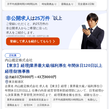
営の活動全般を計数的に把握する役割を担っています。 決算や税務報告の
月平均残業時間20時間以内
時短勤務あり
退職金あり
完全週休2日制
みならず資金調達・運用などを通じてグローバルに多角展開する当社グル
ープ全体の経営の成果を明らかにします。将来的に、親会社Freudenberg
との連携業務にもかかわっていただく予定です。【詳細】■出納業務(経費
※
非公開求人
25
万件
は
以上
精算確認、経費払い確認、SAP 伝票転記、ファイリング)■決算業務(四半
ご登録いただくと、約
25
万件の
期決算仕訳、親会社へのレポーティング、財務諸表作成)■税務■その他各
非公開求人からご希望に沿った
種問い合わせ対応等付随業務 募集職種 【経理】経理のスペシャリストを
求人をご紹介します。
目指す方歓迎！不織布のリーディングカンパニー
※
2026年3月31日時点 ※求人数＝採用予定人数
登録して求人を紹介してもらう
正社員
内山鑑定株式会社
【東京】経理|業界最大級/福利厚生 年間休日120日以上
経理/財務事務
33万8000円～43万8000円
月給
東京都港区
企業名 内山鑑定株式会社 求人名 【東京】経理｜業界最大級／福利厚生◎
年間休日120日以上 仕事の内容 経営管理本部経理部において、日常経理か
ら決算業務,予算管理,対外対応まで、経理業務全般を担当。経験を活かし
経理実務を担っていただき、将来的には部門内で中心的な役割を果たして
業界未経験歓迎
資格取得支援あり
月平均残業時間20時間以内
転勤なし
いただくことを期待しています 【業務内容】■預金管理、資金管理■支払
退職金あり
在宅OK
土日祝休み
処理、経費精算(内容確認含む)■仕訳計上、帳簿管理(レビュー含む)■売掛