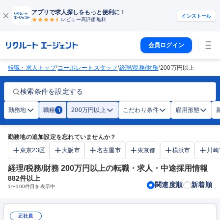
アプリで求人探しをもっと便利に！
インストール
レビュー高評価
無料
会員ログイン
/
/
/
転職・求人トップ
コーポレートスタッフ
経理/税務/財務
200万円以上
検索条件を設定する
勤務地
職種
200万円以上
こだわり条件
雇用形態
1
勤務地の追加設定を忘れていませんか？
東京23区
大阪市
名古屋市
東京都
横浜市
川崎
経理/税務/財務 200万円以上の転職・求人・中途採用情報
882
件以上
関連度順
新着順
1
〜
100
件目を表示中
正社員