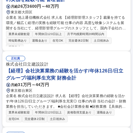
26万3600円～40万円
月給
東京都大田区
企業名 池上通信機株式会社 求人名 【経理部管理スタッフ】裁量を持てる
環境／幅広く経理の実務を経験可能 仕事の内容 高度な映像システムを展
開する当社にて、経理部管理グループのスタッフとして、国内子会社の損
益取りまとめや予算データ集計、親会社の管理会計業務も一部行い、内部
業界未経験歓迎
年間休日120日以上
月平均残業時間20時間以内
意思決定を支援し経営に貢献していただきます。 ■子会社予算策定 ■管理
時短勤務あり
退職金あり
在宅OK
完全週休2日制
土日祝休み
会計仕訳とデータ出力 ■予算実績管理 ■監査対応と棚卸実査 ■親会社管理
服装自由
会計 【仕事の魅力】データ集計や損益分析を通じ企業の意思決定を強力に
支援し経営効率の向上に貢献できます。子会社経営に近い立場で裁量を持
正社員
った業務が可能です。将来は希望に応じ業務ローテーションも行えます。
株式会社日立建設設計
募集職種 【経理部管理スタッフ】裁量を持てる環境／幅広く経理の実務を
【経理】会社決算業務の経験を活かす/年休126日/日立
経験可能
グループ/福利厚生充実 財務会計
31万円～44万円
月給
東京都台東区
企業名 株式会社日立建設設計 求人名 【経理】会社決算業務の経験を活か
す/年休126日/日立グループ/福利厚生充実◎ 仕事の内容 当社の会計・財務
業務を担当していただきます。 ■会社会計業務全般 ■財務業務 【具体的に
は】 ・決算書作成・納税・原価計算・原価管理・財産管理他 ・資金管
業界未経験歓迎
年間休日120日以上
資格取得支援あり
退職金あり
理・予算管理他 【採用背景】案件の増加に伴い、業務の効率の改善を目指
在宅OK
完全週休2日制
土日祝休み
しての採用になります。チームとして自分の持っているスキル還元してい
きたい方を歓迎します。 募集職種 【経理】会社決算業務の経験を活かす/