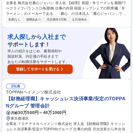
企業名 株式会社農心ジャパン 求人名 【経理】韓国・辛ラーメンを展開/ワ
ークライフバランス◎/転勤無 仕事の内容 韓国トップシェアの即席麺「辛
ラーメン」のメーカーである、「農心」の日本法人「農心ジャパン」で経
理担当の一員になっていただきます。将来的に経理課長としての活躍を期
転勤なし
退職金あり
完全週休2日制
土日祝休み
待しての採用です。 【仕事内容】■入出金管理、伝票起票および記帳■月
次・年次決算業務■請求書の発行および管理■経費精算の処理■売上実績の
予実管理■売上や原価、経費の分析作業■月間、四半期、年間報告書作成■
求人探し
入社まで
から
売掛金管理 主体性がある方は特に働きやすい環境です。仕事とプライベー
サポートします！
トを両立させたい方、就業時間内に仕事を終わらせる文化のため、ワーク
ライフバランスを重視しながらも、メリハリをつけて働くことができま
求人の紹介をはじめ、書類添削や
す！ 募集職種 【経理】韓国・辛ラーメンを展開/ワークライフバランス◎/
面談対策、内定後の手続きまで
転勤無
あなたの転職活動をサポートします。
登録してサポートを受ける
正社員
TOPPANペイメンツ株式会社
【財務経理職】キャッシュレス決済事業/安定のTOPPA
Nグループ 管理会計
30万500円～40万1000円
月給
東京都港区
企業名 ＴＯＰＰＡＮペイメンツ株式会社 求人名 【財務経理職】キャッシ
ュレス決済事業/安定のTOPPANグループ 仕事の内容 月次決算から年次決