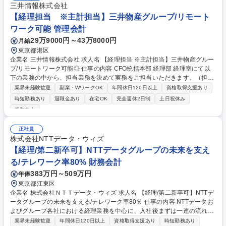
三井情報株式会社
【経理担当 ※主計担当】三井物産グループ/リモート
ワーク可能 管理会計
29万9000円～43万8000円
月給
東京都港区
企業名 三井情報株式会社 求人名 【経理担当 ※主計担当】三井物産グルー
プ/リモートワーク可能◎ 仕事の内容 CFO統括本部 経理部 経理室にて以
下の業務の中から、担当業務を決めて実務をご担当いただきます。（担当
業務は、ご経験を踏まえて決定いたします。） ■振替伝票の起票 ■決算資
業界未経験歓迎
副業・WワークOK
年間休日120日以上
資格取得支援あり
料の作成 ■決算業務プロセスの改善 ■営業部署等からの会計/税務相談対応
時短勤務あり
退職金あり
在宅OK
完全週休2日制
土日祝休み
■監査法人対応 【プロジェクト例】■生産性向上への取り組み ■業務標準化
服装自由
プロジェクト 募集職種 【経理担当 ※主計担当】三井物産グループ/リモー
トワーク可能◎
正社員
株式会社NTTデータ・ウィズ
【経理/第二新卒可】NTTデータグループの未来を支え
る/テレワーク率80% 財務会計
383万円～509万円
年俸
東京都江東区
企業名 株式会社ＮＴＴデータ・ウィズ 求人名 【経理/第二新卒可】NTTデ
ータグループの未来を支える/テレワーク率80％ 仕事の内容 NTTデータお
よびグループ各社における経理業務を中心に、入社後まずは一連の流れを
把握していただくため、配属担当先の業務を一通りご経験いただきます。
業界未経験歓迎
年間休日120日以上
資格取得支援あり
時短勤務あり