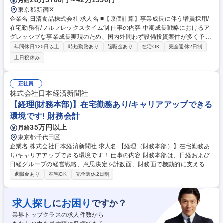
28万3700円～42万1950円
月給
東京都新宿区
企業名 日清食品株式会社 求人名 ■【原価計算】事業成長に伴う増員採用/
在宅勤務有/フルフレックスタイム制 仕事の内容 中期成長戦略におけるア
グレッシブな事業成長実現のため、国内外問わず設備投資案件が多く予定
されており、原価計算のポジションにおいて事業の中核を担う人材の採用
年間休日120日以上
時短勤務あり
退職金あり
在宅OK
完全週休2日制
を検討しております。 【製造原価管理業務実務（実務を担当している国内
土日祝休み
事業会社】 ■新製品の製造原価試算の実施 ■月次実績の集計と妥当性検証
■事業計画の集計と妥当性検証 ■各種プロジェクト推進に際しての製造原
価試算 【製造原価管理業務サポート】 上記1．以外の事業会社に対する製
正社員
造原価管理業務のサポート 募集職種 ■【原価計算】事業成長に伴う増員採
株式会社日本経済新聞社
用/在宅勤務有/フルフレックスタイム制
【経理(財務本部)】在宅勤務あり/キャリアアップできる
環境です! 財務会計
35万円以上
月給
東京都千代田区
企業名 株式会社日本経済新聞社 求人名 【経理（財務本部）】在宅勤務あ
り/キャリアアップできる環境です！ 仕事の内容 財務本部は、日経および
日経グループの経営戦略、意思決定を計数面、財務面で機動的に支える組
織です。管理会計、決算、監査対応などのルーチン業務に加え、最新の会
退職金あり
在宅OK
完全週休2日制
計･税務情報にアンテナを張るなど、積極的に 学ぶ姿勢も重要です。着
実・丁寧に仕事に取り組み、部内や事業を行う現場と円滑に仕事を進める
ことができる方を求めています。 ＜主な業務＞■経理部:日経単体の会計･
求人探し
お困り
に
ですか？
税務･予算･決算関連業務(会計処理相談など担当部門との協業や会計シス
業界トップクラスの求人件数から
テムの運用業務なども含みます) ■連結会計部:日経グループの連結会計業