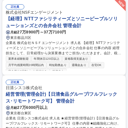
携：月次・年次決算のサポート、会計事務所とのやり取り ■その他：Exce
lを使用した簡単な資料作成など 募集職種 【経理】賞与昨年実績7ヶ月分/
正社員
フレックス・在宅有/残業月20h/JFE商事グループ
株式会社NSFエンゲージメント
【経理】NTTファシリティーズとソニーピープルソリ
ューションズとの合弁会社 管理会計
27万8900円～37万7100円
月給
東京都品川区
企業名 株式会社ＮＳＦエンゲージメント 求人名 【経理】NTTファシリテ
ィーズとソニーピープルソリューションズとの合弁会社 仕事の内容 経理
担当として、日常経理から決算業務までご担当いただきます。会計、税
務、財務等、経理全体の業務からスキルを身につけ、将来的にリーダーや
業界未経験歓迎
年間休日120日以上
資格取得支援あり
マネジメント業務を担っていただくことも期待しています。 【具体的に
月平均残業時間20時間以内
時短勤務あり
退職金あり
在宅OK
は】■HRMOS経費システムを利用した立替精算･経費精算業務■ 支払関連
完全週休2日制
土日祝休み
服装自由
業務■会計ソフト「勘定奉行」を利用した仕訳・会計処理■月次決算業務■
年次決算業務など。また、ご経験やスキルに応じて、将来的には以下の業
正社員
務にも挑戦いただけます。 ■決算業務の取りまとめ■税務関連業務■業務改
日清シスコ株式会社
善･課題解決推進■部門運営サポート 募集職種 【経理】NTTファシリティ
経営管理(管理会計)【日清食品グループ/フルフレック
ーズとソニーピープルソリューションズとの合弁会社
ス･リモートワーク可】 管理会計
27万6000円以上
月給
東京都台東区
企業名 日清シスコ株式会社 求人名 ★経営管理(管理会計)【日清食品グル
ープ/フルフレックス･リモートワーク可】 仕事の内容 ■組織強化に向け、