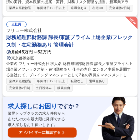
済の実行、資本政策の提案・実行、財務リスク管理を担当。新事業アライ
アンスや事業再構築への財務観点での支援、キャッシュマネジメント強化
業界未経験歓迎
年間休日120日以上
退職金あり
在宅OK
完全週休2日制
等に幅広く携わります。 (1)資本政策の提案・実行 (2)将来の資金需要を踏
まえた資金調達手法の提案・実行 (3)新事業アライアンス・事業再構築へ
の財務的支援 (4)キャッシュマネジメント強化によるグローバル資金活用
正社員
(5)投資・有価証券管理【キャリア】経理財務内で幅広くジョブローテーシ
フリュー株式会社
ョンを実施。複数領域を経験しプロ構築後、中長期事業計画管理やIR等へ
財務経理部財務課 課長/東証プライム上場企業/フレック
キャリアが広がります。 募集職種 【57】≪東京≫財務(コーポレートファ
ス制・在宅勤務あり 管理会計
イナンス)
45万円～52万円
月給
東京都渋谷区
企業名 フリュー株式会社 求人名 財務経理部財務課 課長／東証プライム上
場企業／フレックス制・在宅勤務あり 仕事の内容 エンタメ事業を展開す
る当社にて、プレイングマネジャーとして2名の課員をマネジメントしつ
つ各種業務を担っていただきます。まずは、財務に関する業務、IR・開示
業界未経験歓迎
年間休日120日以上
転勤なし
退職金あり
に関する業務、FP&A（予実管理）や管理会計業務 など幅広く携わってい
完全週休2日制
土日祝休み
服装自由
ただきます。将来的には以下の業務もお任せしたいと考えています。 ・各
事業部から上がってくる財務数値、KPI等の取りまとめ及び分析を事業部
とともに行う ・資金管理及び受送金の手配等コントローラーとしての役割
求人探し
お困り
に
ですか？
・資金調達及び資金運用業務 ・M&Aに関わる諸業務 ・財務・会計の専門
業界トップクラスの求人件数から
知識を活かし、事業分析や投資判断の材料となる資料作成 募集職種 財務
あなたの力を最大限に発揮できる
経理部財務課 課長／東証プライム上場企業／フレックス制・在宅勤務あり
求人探しをお手伝いします。
アドバイザーに相談する