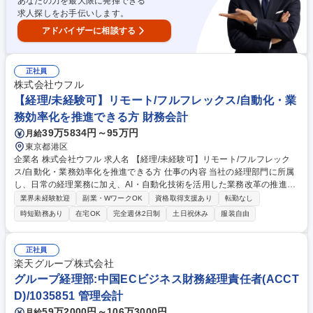
あなたの力を最大限に発揮できる
務 ■財務部：資金繰り、資金調達･運用、支払･入金管理業務 募集職種
求人探しをお手伝いします。
【経理（財務本部）】在宅勤務あり/キャリアアップできる環境です！
アドバイザーに相談する
正社員
株式会社ウフル
【経理/未経験可】リモート/フルフレックス/自動化・業
務効率化を推進できる方 財務会計
39万5834円～95万円
月給
東京都港区
企業名 株式会社ウフル 求人名 【経理/未経験可】リモート/フルフレック
ス/自動化・業務効率化を推進できる方 仕事の内容 当社の経理部門に所属
し、日常の経理業務に加え、AI・自動化技術を活用した業務改革の推進を
担っていただきます。経理未経験でもの場合でも、業務知識を主体的に学
業界未経験歓迎
副業・WワークOK
資格取得支援あり
転勤なし
ぶ意欲のある方であれば応募可能です！ 【魅力】 ■業務理解と技術理解の
時短勤務あり
在宅OK
完全週休2日制
土日祝休み
服装自由
両方を深めながら、AI時代における次世代型コーポレート人材として成長
できるポジションです。 ■10時始業、リモート併用可、フルフレックスと
柔軟な働き方が可能です。 募集職種 【経理/未経験可】リモート/フルフレ
正社員
ックス/自動化・業務効率化を推進できる方
楽天グループ株式会社
グループ経理部:中国ECビジネス財務経理責任者(ACCT
D)/1035851 管理会計
59万2000円～106万3000円
月給