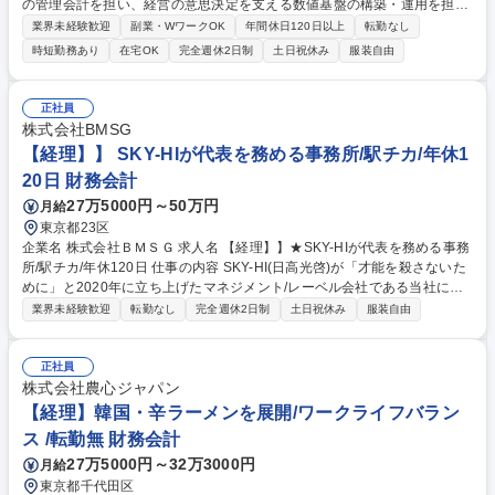
の管理会計を担い、経営の意思決定を支える数値基盤の構築・運用を担当
していただきます。月次の管理会計実績の作成だけではなく、組織変更や
業界未経験歓迎
副業・WワークOK
年間休日120日以上
転勤なし
新規事業の立ち上げなどの変化に対応しながら、 管理会計ルールの企画・
時短勤務あり
在宅OK
完全週休2日制
土日祝休み
服装自由
改善や、基幹システム刷新に伴う業務プロセス設計にも関わっていただき
ます。■月次の管理会計実績P/Lの作成、管理、確定■財務会計数値との突
合、各事業部門からのデータ収集、配賦計算の実施■過去実績数値の遡及
正社員
対応を含む管理会計数値の整備■属人化した管理会計業務の棚卸し、標準
株式会社BMSG
化、マニュアル化、自動化の推進■経営要請に応じた管理会計ルールの企
【経理】】 SKY-HIが代表を務める事務所/駅チカ/年休1
画、提案、運用への落とし込み など 募集職種 【管理会計実績作成・企画/
20日 財務会計
コーポレート】LINEヤフー全社の管理会計をお任せ
27万5000円～50万円
月給
東京都23区
企業名 株式会社ＢＭＳＧ 求人名 【経理】】★SKY-HIが代表を務める事務
所/駅チカ/年休120日 仕事の内容 SKY-HI(日高光啓)が「才能を殺さないた
めに」と2020年に立ち上げたマネジメント/レーベル会社である当社に
て、経理業務全般をお任せします。 ・仕訳、伝票入力（クラウド会計）
業界未経験歓迎
転勤なし
完全週休2日制
土日祝休み
服装自由
・入出金（債権/債務）管理 ・決算業務（月次・四半期、年次） ・給与計
算、社会保険手続等 ・税務手続き、消費税・法人税計算 ・予実管理（管
理会計） 募集職種 【経理】】★SKY-HIが代表を務める事務所/駅チカ/年
正社員
休120日
株式会社農心ジャパン
【経理】韓国・辛ラーメンを展開/ワークライフバラン
ス /転勤無 財務会計
27万5000円～32万3000円
月給
東京都千代田区