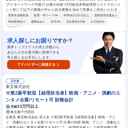
プ/リモートワーク可能◎ 仕事の内容 CFO統括本部経理部リスクマネジメ
ント室にて以下の業務の中から担当業務を決めて実務をご担当いただきま
す。担当業務は、ご経験を踏まえて決定させていただきます。 ■財務資金
業界未経験歓迎
副業・WワークOK
年間休日120日以上
資格取得支援あり
管理運用に関する業務 ■外国為替運用に関する業務 ■与信管理運用に関す
時短勤務あり
退職金あり
在宅OK
完全週休2日制
土日祝休み
る業務 ■業務効率化・業務改善の立案、実行 【プロジェクト例】 ■業務プ
服装自由
ロセスの改善と推進 募集職種 【経理担当 ※財務担当】三井物産グループ/
リモートワーク可能◎
求人探し
お困り
に
ですか？
業界トップクラスの求人件数から
あなたの力を最大限に発揮できる
求人探しをお手伝いします。
アドバイザーに相談する
正社員
東宝株式会社
※第2新卒歓迎【経理担当者】映画・アニメ・演劇のエ
ンタメ企業/リモート可 財務会計
33万円以上
月給
東京都千代田区
企業名 東宝株式会社 求人名 ※第2新卒歓迎【経理担当者】映画・アニ
メ・演劇のエンタメ企業/リモート可 仕事の内容 映画、アニメ、演劇など
の事業を柱に事業を展開する当社にて、経理担当者として経理全般の業務