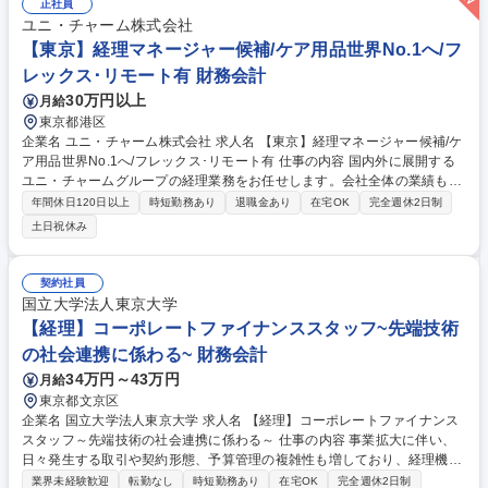
がら、業務改善や周囲との連携においてリーダーシップを発揮し、将来的
正社員
にはチームを牽引する役割を担っていただきます。 募集職種 【大阪】経
ユニ・チャーム株式会社
理（未経験歓迎）/経理・財務のCoEで経営貢献/DX推進
【東京】経理マネージャー候補/ケア用品世界No.1へ/フ
レックス･リモート有 財務会計
30万円以上
月給
東京都港区
企業名 ユニ・チャーム株式会社 求人名 【東京】経理マネージャー候補/ケ
ア用品世界No.1へ/フレックス･リモート有 仕事の内容 国内外に展開する
ユニ・チャームグループの経理業務をお任せします。会社全体の業績も好
調で事業規模が大きくなっており、経理財務のプロフェッショナルの需要
年間休日120日以上
時短勤務あり
退職金あり
在宅OK
完全週休2日制
も高まる中で、チャレンジの機会が豊富にあります。 【具体的には】※ご
土日祝休み
経験に応じて、以下の業務をお任せします※ ■連結決算業務(連結精算表、
連結キャッシュフロー作成等) ■監査対応、海外子会社の経理業務指導（資
金管理、決算業務等） ■単体決算業務（会計・税務・財務）■各種の開示
契約社員
業務 ■国際税務業務 ■M&A等の業務 ■業務改善（IoT、デジタル化等）
国立大学法人東京大学
【使用会計システム】基幹システム：SAP(S/4)、連結決算システム：DIV
【経理】コーポレートファイナンススタッフ~先端技術
A 募集職種 【東京】経理マネージャー候補/ケア用品世界No.1へ/フレック
の社会連携に係わる~ 財務会計
ス･リモート有
34万円～43万円
月給
東京都文京区
企業名 国立大学法人東京大学 求人名 【経理】コーポレートファイナンス
スタッフ～先端技術の社会連携に係わる～ 仕事の内容 事業拡大に伴い、
日々発生する取引や契約形態、予算管理の複雑性も増しており、経理機能
の強化が急務となっています。国の研究プロジェクト等、一般的な事業会
業界未経験歓迎
転勤なし
時短勤務あり
在宅OK
完全週休2日制