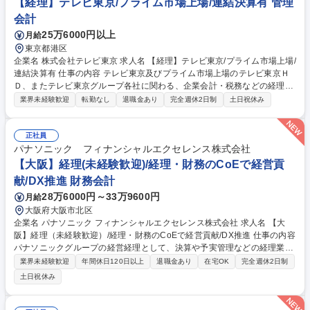
【経理】テレビ東京/プライム市場上場/連結決算有 管理
会計
25万6000円以上
月給
東京都港区
企業名 株式会社テレビ東京 求人名 【経理】テレビ東京/プライム市場上場/
連結決算有 仕事の内容 テレビ東京及びプライム市場上場のテレビ東京Ｈ
Ｄ、またテレビ東京グループ各社に関わる、企業会計・税務などの経理業
務全般を担当していただきます。 ≪具体的な仕事内容≫●入金・支払い等
業界未経験歓迎
転勤なし
退職金あり
完全週休2日制
土日祝休み
の伝票処理 ●立替経費精算 ●固定資産管理 ●税務申告書の作成・提出（連
結納税） ●決算書類の作成（連結決算含む）●税金の納付 など ≪魅力≫●
プライム市場上場企業で会計・税務を経験できる ●幅広い業務を経験でき
正社員
るためキャリアアップにつながる ◎経験のない分野も挑戦可能。OJT形式
パナソニック フィナンシャルエクセレンス株式会社
でしっかりフォローしますのでご安心ください。 募集職種 【経理】テレ
【大阪】経理(未経験歓迎)/経理・財務のCoEで経営貢
ビ東京/プライム市場上場/連結決算有
献/DX推進 財務会計
28万6000円～33万9600円
月給
大阪府大阪市北区
企業名 パナソニック フィナンシャルエクセレンス株式会社 求人名 【大
阪】経理（未経験歓迎）/経理・財務のCoEで経営貢献/DX推進 仕事の内容
パナソニックグループの経営経理として、決算や予実管理などの経理業務
から、ＤＸ・ＡＩを活用した業務プロセス改善、経営管理の支援まで幅広
業界未経験歓迎
年間休日120日以上
退職金あり
在宅OK
完全週休2日制
く担当。 ・経理・会計業務（決算、工場会計、予実・資金管理等） ・業
土日祝休み
務プロセス改善（ＤＸ・ＡＩ活用の業務効率化） ・事業戦略支援（目標策
定の基礎業務等） ・内部統制、経営分析、経営管理など 専門性を高めな