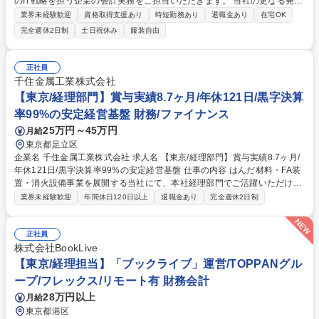
のIT戦略を担う企業の会計実務をご担当いただきます。 当社の更なる発
展・成長に向けて、企業会計の観点から経営の意思決定と現場の業務推進
業界未経験歓迎
資格取得支援あり
時短勤務あり
退職金あり
在宅OK
を支援いただきます。 ■財務会計に関する業務、統括 ■税務業務対応 ■予
完全週休2日制
土日祝休み
服装自由
算策定および管理 ■会計監査対応 ※配属後は、業務ローテーションにより
幅広く会計の実務経験を積んでいただき、将来的にはANAグループ連結決
算対応、決算分析・報告業務、税務、管理会計実務を経て経営層をサポー
正社員
トする管理職への登用を期待しています。 【業務内容変更の範囲】当社業
千住金属工業株式会社
務全般 募集職種 【財務会計・管理会計担当】ANAグループIT戦略企業の
【東京/経理部門】賞与実績8.7ヶ月/年休121日/黒字決算
会計実務スペシャリスト
率99%の安定経営基盤 財務/ファイナンス
25万円～45万円
月給
東京都足立区
企業名 千住金属工業株式会社 求人名 【東京/経理部門】賞与実績8.7ヶ月/
年休121日/黒字決算率99%の安定経営基盤 仕事の内容 はんだ材料・FA装
置・消火設備事業を展開する当社にて、本社経理部門でご活躍いただける
方を募集いたします。資金繰管理、資金運用、月次/年次決算対応などを担
業界未経験歓迎
年間休日120日以上
退職金あり
完全週休2日制
当いただきます。 ≪財務部≫■資金繰管理及び為替変動によるリスクヘッ
ジ対応■資金運用（外貨・円貨）■取引金融機関との交渉■その他、財務業
務に関する業務 ≪業務プロセス部≫■出納業務及び入出金管理■経費支払
正社員
業務■インターネットバンキングによる支払業務■現物管理（小口現金、印
株式会社BookLive
紙等）■会計業務 仕訳及び各種伝票起票業務（各種伝票の作成、会計シス
【東京/経理担当】「ブックライブ」運営/TOPPANグル
テム処理）■その他、会計に関する業務 募集職種 【東京/経理部門】賞与
ープ/フレックス/リモート有 財務会計
実績8.7ヶ月/年休121日/黒字決算率99%の安定経営基盤
28万円以上
月給
東京都港区