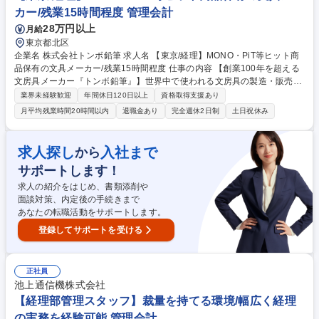
日祝/WLB◎
カー/残業15時間程度 管理会計
28万円以上
月給
東京都北区
企業名 株式会社トンボ鉛筆 求人名 【東京/経理】MONO・PiT等ヒット商
品保有の文具メーカー/残業15時間程度 仕事の内容 【創業100年を超える
文房具メーカー『トンボ鉛筆』】世界中で使われる文房具の製造・販売を
行う当社の経理担当として、ご経験やスキル・ご志向に合わせて日次業務
業界未経験歓迎
年間休日120日以上
資格取得支援あり
～決算業務・連結決算業務までお任せします。 【詳細】リーダー又は主任
月平均残業時間20時間以内
退職金あり
完全週休2日制
土日祝休み
クラスとして、月次・年次決算業務、税務対応、財務業務、各種明細作
成、システム導入支援業務、固定資産管理、海外子会社管理等をご担当い
ただきます。 募集職種 【東京/経理】MONO・PiT等ヒット商品保有の文
求人探し
入社まで
から
具メーカー/残業15時間程度
サポートします！
求人の紹介をはじめ、書類添削や
面談対策、内定後の手続きまで
あなたの転職活動をサポートします。
登録してサポートを受ける
正社員
池上通信機株式会社
【経理部管理スタッフ】裁量を持てる環境/幅広く経理
の実務を経験可能 管理会計