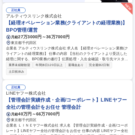
正社員
アルティウスリンク株式会社
【経理オペレーション業務(クライアントの経理業務)】
BPO管理/運営
27万3000円～36万7000円
月給
東京都千代田区
企業名 アルティウスリンク株式会社 求人名 【経理オペレーション業務(ク
ライアントの経理業務)】 仕事の内容 【当社のクライアントより受託した
経理に関する、BPO業務の遂行】伝票処理・入出金確認・取引先マスタ登
録・経費精算・支払依頼・給与支払・資金移動等の経理業務関連のオペレ
業界未経験歓迎
年間休日120日以上
退職金あり
完全週休2日制
ーションに従事頂く方を募集します。 ますはオペレーションンを習得し、
土日祝休み
その後オペレーターのサポート、その後は今後の業容拡大を踏まえ将来的
にはリーダーを目指してください。 【将来的に担って頂く業務】・オペレ
ーションの習得はもちろん、マニュアルの作成・研修・品質管理・オペレ
正社員
ーターの指導育成・お客様企業担当者との運用調整、各種報告の実施・オ
LINEヤフー株式会社
ペレーターが行った作業のダブルチェック・業務遂行計画の立案、進捗管
【管理会計実績作成・企画/コーポレート】LINEヤフー
理・品質向上施策の立案及び実行 募集職種 【経理オペレーション業務(ク
全社の管理会計をお任せ 管理会計
ライアントの経理業務)】
40万円～66万7000円
月給
東京都千代田区
企業名 ＬＩＮＥヤフー株式会社 求人名 【管理会計実績作成・企画/コーポ
レート】LINEヤフー全社の管理会計をお任せ 仕事の内容 LINEヤフー全社