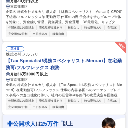
30万円以上
月給
東京都港区
企業名 株式会社メルカリ 求人名 【財務スペシャリスト - Mercari】CFO直
下組織/フルフレックス/在宅勤務可 仕事の内容 子会社を含むグループ全体
を対象に、資金繰り管理、資金調達、資金運用、BS最適化、キャピタル
アロケーションの検討を一体で担い、経営の意思決定を財務面から支える
年間休日120日以上
資格取得支援あり
転勤なし
時短勤務あり
在宅OK
べく、以下をお任せします。 銀行・証券会社・マーケットと向き合いなが
完全週休2日制
土日祝休み
服装自由
ら、事業戦略や成長投資、外部環境の変化を踏まえた最適なファイナンス
を構想し、実行まで担います。利益創出フェーズとなったグループとして
のキャピタルアロケーション、急成長を続けるFintechビジネスにおける
正社員
債権流動化などによるダイナミックな資金調達など、挑戦する機会が豊富
株式会社メルカリ
です。経営・事業・資本市場を横断するダイナミックな経験を得られる環
【Tax Specialist/税務スペシャリスト-Mercari】在宅勤
境があります。 募集職種 【財務スペシャリスト - Mercari】CFO直下組織/
務可/フルフレックス 税務
フルフレックス/在宅勤務可
36万3000円以上
月給
東京都港区
企業名 株式会社メルカリ 求人名 【Tax Specialist/税務スペシャリスト-Me
rcari】在宅勤務可/フルフレックス 仕事の内容 各国へのマーケットプレイ
ス事業への進出強化に伴い、社内の経営陣や各部門の意思決定を国際税務
の知識・経験を基にサポートし、組織をドライブさせるべく、以下の業務
年間休日120日以上
資格取得支援あり
転勤なし
時短勤務あり
在宅OK
をお任せします。 ■税務申告書の作成 ■各種会計・税務論点の検討 ■税務
完全週休2日制
土日祝休み
服装自由
調査対応 ■新規プロジェクトの税務アドバイザリー ■その他会計・税務業
務全般 ■海外子会社税務担当者とのコミュニケーション ■移転価格文書の
作成(マスターファイル・CbCR・ローカルファイルの作成等) ■海外会社
※
非公開求人
25
万件
は
以上
との取引における国際税務アドバイザリー 募集職種 【Tax Specialist/税務