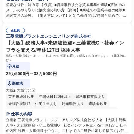
調整まで幅広く対応し、当社事業の根幹を支えていただきます。 ■受発注
必要な経験・能力等 【必須】■営業事務または貿易事務の経験■英語での
業務、請求書発行 ■海外工場とのスケジュール調整 ■在庫管理 ■輸入書類
メールのやり取りに抵抗感の無い方 【尚可】■商社での営業事務の経験■
の確認・作成 ■配送手配 ■通関業者を通して行う輸出入業全般 ■倉庫との
通関業務の経験。 【働き方について】所定労働時間は7時間と短めで、残
倉入れ調整等 ※ゼネラリストとしてのキャリアアップを目指すことが可能
業も月平均20時間以下です。時差出勤制度や週1日のリモート勤務も相談
です。単に商品を販売するだけでなく原料の仕入れから販売までをトータ
可能で、ワークライフバランスを保ち長期就業しやすい環境です。 【当社
ルプロデュースしているため、商品に関わる全ての業務をサポート頂きま
正社員
の強み】1991年の設立以来、外食産業を中心としたお客様の多様なニー
三菱電機プラントエンジニアリング株式会社
す。 募集職種 東京都中央区【営業事務・貿易事務】食品商社/残業少なめ/
ズに沿った冷凍水産物等の生産・輸入・販売を一貫して手掛けています。
リモート等相談可
自社工場と海外拠点の強固な連携によるワンストップサービスが最大の強
【大阪】総務人事<未経験歓迎> 三菱電機G・社会イン
みです。 学歴・資格 学歴：大学院 大学 語学力：英語 資格：
フラを支える/年休127日 採用人事
総務・人事領域を中心に、これまでのご経験に応じて幅広くお任せします。 ＜具体的に
は＞
月給
29万5000円～33万5000円
勤務地
大阪府大阪市北区
業界未経験歓迎
年間休日120日以上
資格取得支援あり
未経験者歓迎
住宅手当あり
時短勤務あり
経験者歓迎
退職金あり
在宅OK
賞与あり
完全週休2日制
交通費支給
仕事の内容
駅近5分以内
土日祝休み
服装自由
寮・社宅あり
食事補助あり
企業名 三菱電機プラントエンジニアリング株式会社 求人名 【大阪】総務
人事＜未経験歓迎＞◇三菱電機G・社会インフラを支える/年休127日 仕事
の内容 総務・人事領域を中心に、これまでのご経験に応じて幅広くお任せ