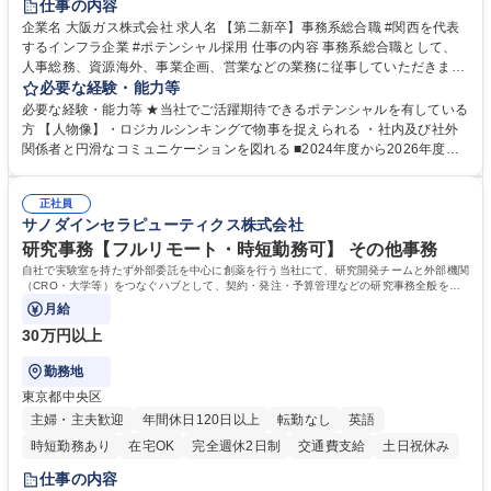
仕事の内容
企業名 大阪ガス株式会社 求人名 【第二新卒】事務系総合職 #関西を代表
するインフラ企業 #ポテンシャル採用 仕事の内容 事務系総合職として、
人事総務、資源海外、事業企画、営業などの業務に従事していただきま
す。 【業務内容の一例】■所属事業部の勤労業務 ■海外に関係する各種業
必要な経験・能力等
務 ■営業部門の企画スタッフ、ルート営業 【キャリアパス】入社後の配属
必要な経験・能力等 ★当社でご活躍期待できるポテンシャルを有している
ポジションで一定期間ご活躍頂いた後、本人の適性及び将来のキャリアを
方 【人物像】・ロジカルシンキングで物事を捉えられる ・社内及び社外
鑑みてジョブローテーションを行います。 【育成】OJTでの現場育成や研
関係者と円滑なコミュニケーションを図れる ■2024年度から2026年度ま
修カリキュラムを通じて、Daigasグループの業務で必要となる知識につい
での3ヵ年を対象とする「Daigasグループ中期経営計画2026」を策定しま
て学んでいただきます。 募集職種 【第二新卒】事務系総合職 #関西を代
した。https://www.osakagas.co.jp/company/press/pr2024/1777576_564
表するインフラ企業 #ポテンシャル採用
正社員
72.html ■エネルギーセキュリティの不安定化や気候変動による自然災害の
サノダインセラピューティクス株式会社
甚大化など、これまで以上に社会課題解決の重要性が高まっています。
「未来の日常」の創造に向けて持続可能な社会の実現に貢献してまいりま
研究事務【フルリモート・時短勤務可】 その他事務
す。 学歴・資格 学歴：大学院 大学 語学力： 資格：
自社で実験室を持たず外部委託を中心に創薬を行う当社にて、研究開発チームと外部機関
（CRO・大学等）をつなぐハブとして、契約・発注・予算管理などの研究事務全般をお
任せします。
月給
30万円以上
勤務地
東京都中央区
主婦・主夫歓迎
年間休日120日以上
転勤なし
英語
時短勤務あり
在宅OK
完全週休2日制
交通費支給
土日祝休み
仕事の内容