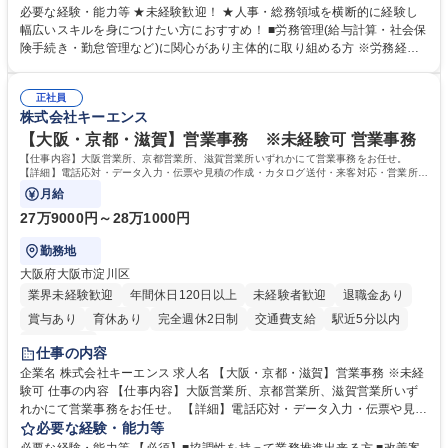
営を支えるゼネラリストをめざせます。 ・初期業務：労働時間管理、給与
必要な経験・能力等 ★未経験歓迎！ ★人事・総務領域を横断的に経験し
計算、社会保険対応、福利厚生管理、安全衛生、健康経営推進等をお任せ
幅広いスキルを身につけたい方におすすめ！ ■労務管理(給与計算・社会保
します。ご経験に応じて、休職者管理など、幅広く経験を積んでいただき
険手続き・勤怠管理など)に関心があり主体的に取り組める方 ※労務経験
ます。 ・将来的な広がり：総務・採用・教育・税務対応・経営企画等。
者は早期にご活躍いただけます。 ■チームで仕事を推進できる方■将来は
★メンバーがマンツーマンで丁寧に教えるため、ご経験が浅くても安心！
マネジメント職として活躍したい 【尚可】■人事、労務、採用、教育業務
幅広く経験を積みたい意欲がある方に最適な環境です。 募集職種 【総
正社員
のご経験 ■労務管理（給与計算・社会保険手続き・勤怠管理など）の経験
株式会社キーエンス
務・人事】未経験歓迎/日立グループ/組織運営を支えるゼネラリストを目
■衛生管理者の資格をお持ちの方 学歴・資格 学歴：大学院 大学 高専 短大
指す
専修学校 高校 語学力： 資格：
【大阪・京都・滋賀】営業事務 ※未経験可 営業事務
【仕事内容】大阪営業所、京都営業所、滋賀営業所いずれかにて営業事務をお任せ。
【詳細】電話応対・データ入力・伝票や見積の作成・カタログ送付・来客対応・営業所内
で発生する事務業務や業務改善をお任せ。
月給
27万9000円～28万1000円
勤務地
大阪府大阪市淀川区
業界未経験歓迎
年間休日120日以上
未経験者歓迎
退職金あり
賞与あり
育休あり
完全週休2日制
交通費支給
駅近5分以内
土日祝休み
仕事の内容
企業名 株式会社キーエンス 求人名 【大阪・京都・滋賀】営業事務 ※未経
験可 仕事の内容 【仕事内容】大阪営業所、京都営業所、滋賀営業所いず
れかにて営業事務をお任せ。 【詳細】電話応対・データ入力・伝票や見積
の作成・カタログ送付・来客対応・営業所内で発生する事務業務や業務改
必要な経験・能力等
善をお任せ。 【教育制度】ご入社後、育成担当とペアになりながらOJTに