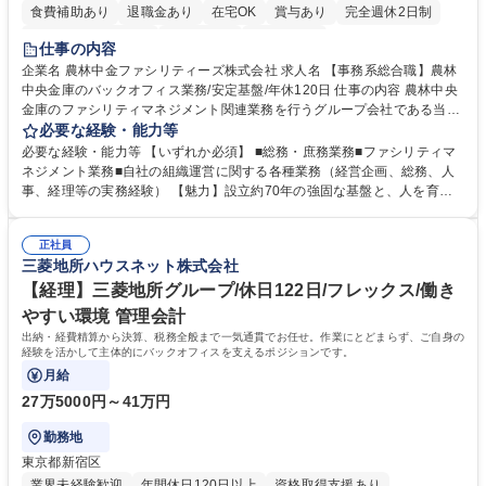
食費補助あり
退職金あり
在宅OK
賞与あり
完全週休2日制
インセンティブあり
交通費支給
土日祝休み
仕事の内容
企業名 農林中金ファシリティーズ株式会社 求人名 【事務系総合職】農林
中央金庫のバックオフィス業務/安定基盤/年休120日 仕事の内容 農林中央
金庫のファシリティマネジメント関連業務を行うグループ会社である当社
にて、総務・庶務業務やファシリティマネジメントを行う事務系総合職を
必要な経験・能力等
募集いたします。 ■総務・庶務業務：外部委託先（外注先）や契約書の管
必要な経験・能力等 【いずれか必須】 ■総務・庶務業務■ファシリティマ
理、総務部門での管理業務、会計管理や決算業務、印刷物等の制作管理等
ネジメント業務■自社の組織運営に関する各種業務（経営企画、総務、人
※親会社である農林中央金庫から受託した総務庶務業務 ■ファシリティマ
事、経理等の実務経験） 【魅力】設立約70年の強固な基盤と、人を育て
ネジメント業務 農林中央金庫の店舗移転、レイアウト変更等のオフィス環
る「ホワイト」な就業環境 特徴: 1956年設立の農林中央金庫100%出資会
境構築、ビル管理・設備管理、警備、車両運行管理等 ■自社の組織運営に
社。充実した福利厚生と、ワークライフバランスの整った環境がありま
関する各種業務（経営企画、総務、人事、経理等） 募集職種 【事務系総
正社員
す。 また、業務がしっかりと基準化されており、中途入社でも質問しやす
三菱地所ハウスネット株式会社
合職】農林中央金庫のバックオフィス業務/安定基盤/年休120日
く馴染みやすい和やかな社風です。さらに、簿記やファシリティマネジャ
ーなどの資格取得に向けた費用負担や報奨金制度が非常に手厚く、成長で
【経理】三菱地所グループ/休日122日/フレックス/働き
きる環境です。 学歴・資格 学歴：大学院 大学 高専 短大 語学力： 資格：
やすい環境 管理会計
日商簿記検定2級
出納・経費精算から決算、税務全般まで一気通貫でお任せ。作業にとどまらず、ご自身の
経験を活かして主体的にバックオフィスを支えるポジションです。
月給
27万5000円～41万円
勤務地
東京都新宿区
業界未経験歓迎
年間休日120日以上
資格取得支援あり