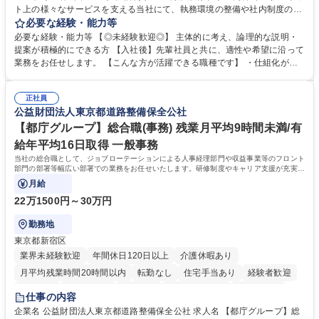
ト上の様々なサービスを支える当社にて、執務環境の整備や社内制度の検
討、イベント運営などの幅広い業務を担当し、間接的に会社の生産性向上
必要な経験・能力等
や成長に貢献している部署です。 会社の全メンバーが安心して長く成果を
必要な経験・能力等 【◎未経験歓迎◎】 主体的に考え、論理的な説明・
発揮できる環境を整えるために、毎日のメンテナンスや維持管理に加え、
提案が積極的にできる方 【入社後】先輩社員と共に、適性や希望に沿って
新たな施策検討を積極的に行っていただき、会社全体を巻き込み課題解決
業務をお任せします。 【こんな方が活躍できる職種です】 ・仕組化が好
を推進。 ・オフィス運営：執務環境の整備・物品管理・社内規定整備/改
き/得意・協働の姿勢を持っている・優先順位付け、マルチタスクが得意・
善・イベント企画/運営・非常時の対応 など、本人の希望や適性によって
様々な立場で物事を考えられる・定型業務だけでなく突発的な出来事にも
幅広い業務の体得が可能で、多様なキャリアパスを描くことも可能です。
正社員
対処できる・新しいことに興味関心がある 【魅力】■自己啓発支援：資格
公益財団法人東京都道路整備保全公社
募集職種 【総務】未経験歓迎◎/リモート可/世界で唯一の事業/福利厚生◎/
取得や通信教育など費用の80%（年間25万円まで）を補助 ■住宅手当：家
再雇用有
賃の50%（月額7万円まで）を補助 学歴・資格 学歴：大学院 大学 語学
【都庁グループ】総合職(事務) 残業月平均9時間未満/有
力： 資格：
給年平均16日取得 一般事務
当社の総合職として、ジョブローテーションによる人事経理部門や収益事業等のフロント
部門の部署等幅広い部署での業務をお任せいたします。研修制度やキャリア支援が充実し
ております！ ※下記業務詳細
月給
22万1500円～30万円
勤務地
東京都新宿区
業界未経験歓迎
年間休日120日以上
介護休暇あり
月平均残業時間20時間以内
転勤なし
住宅手当あり
経験者歓迎
研修あり
退職金あり
賞与あり
完全週休2日制
交通費支給
仕事の内容
駅近5分以内
資格取得手当あり
食事補助あり
企業名 公益財団法人東京都道路整備保全公社 求人名 【都庁グループ】総