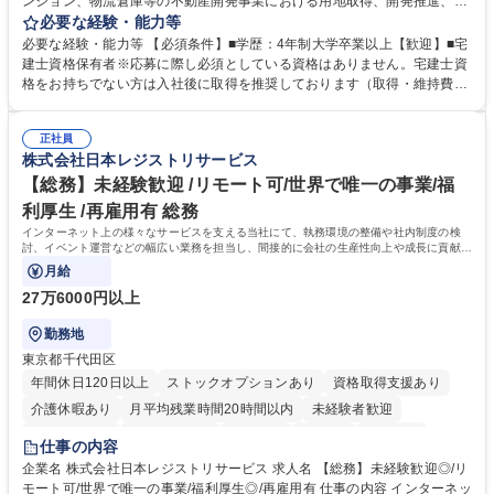
ンション、物流倉庫等の不動産開発事業における用地取得、開発推進、賃
貸運営、売却、仲介・活用提案等を行う営業部門において事務業務を担当
必要な経験・能力等
いただきます。 【詳細】・契約書管理、契約書製本、捺印対応、ファイリ
必要な経験・能力等 【必須条件】■学歴：4年制大学卒業以上【歓迎】■宅
ング、登記簿取得、調書取得・支払業務（各種費用支払、支払管理、請
建士資格保有者※応募に際し必須としている資格はありません。宅建士資
求・支払データ登録、取引先マスター申請対応）・予算作成及び予実管
格をお持ちでない方は入社後に取得を推奨しております（取得・維持費用
理・各種稟議書、報告書作成業務・各種台帳管理、交際費・会議費支払報
の一部補助あり） 【求める人物像】 ・向学心豊かで、主体的に行動でき
告書作成及び月次管理・部内総務庶務全般 など※※配属先によっては上記
る方。 ・社内外の多様な関係者と協調して業務を進められるコミュニケー
の他に担当頂く業務が発生する場合があります。 募集職種 【営業事務】
正社員
ション力がある方。 ・チャレンジを厭わず、粘り強く業務に取り組める
株式会社日本レジストリサービス
業務職/三井物産グループ/平均残業時間10H/完全週休2日
方。多様な関係者と謙虚に信頼関係を構築でき、期限を意識したスケジュ
ール管理が出来る方。※将来的に他部署（営業部門、コーポレート部門）
【総務】未経験歓迎 /リモート可/世界で唯一の事業/福
へのジョブローテーションの可能性があります。 学歴・資格 学歴：大学
利厚生 /再雇用有 総務
院 大学 語学力： 資格：宅地建物取引士
インターネット上の様々なサービスを支える当社にて、執務環境の整備や社内制度の検
討、イベント運営などの幅広い業務を担当し、間接的に会社の生産性向上や成長に貢献し
ている部署です。
月給
27万6000円以上
勤務地
東京都千代田区
年間休日120日以上
ストックオプションあり
資格取得支援あり
介護休暇あり
月平均残業時間20時間以内
未経験者歓迎
住宅手当あり
時短勤務あり
研修あり
在宅OK
賞与あり
仕事の内容
完全週休2日制
交通費支給
駅近5分以内
土日祝休み
服装自由
企業名 株式会社日本レジストリサービス 求人名 【総務】未経験歓迎◎/リ
モート可/世界で唯一の事業/福利厚生◎/再雇用有 仕事の内容 インターネッ