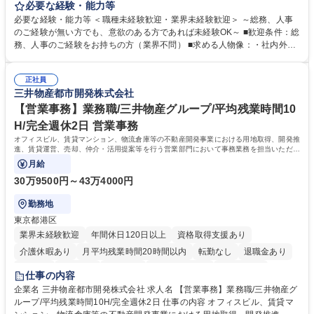
します。 ＜具体的には＞ ・総務/人事労務（給与・社保・勤怠管理など）
必要な経験・能力等
・採用・教育研修 ・福利厚生運用 など ※基本的には事務所勤務ですが、
必要な経験・能力等 ＜職種未経験歓迎・業界未経験歓迎＞ ～総務、人事
採用や教育等の業務内容により、関西圏以外への日帰り・宿泊を伴う国内
のご経験が無い方でも、意欲のある方であれば未経験OK～ ■歓迎条件：総
出張もございます。 ※担当業務を持ちつつ、お互いに助け合いながら、総
務、人事のご経験をお持ちの方（業界不問） ■求める人物像：・社内外の
務部という組織として協力しながら進める体制です。 募集職種 【大阪】
関係各部門との調整を率先して行い、業務を円滑に遂行できる協調性やコ
総務人事＜未経験歓迎＞◇三菱電機G・社会インフラを支える/年休127日
ミュニケーション能力を持っている方 ・人事総務領域に興味がありゼネラ
正社員
リスト志向をお持ちの方 学歴・資格 学歴：大学院 大学 語学力： 資格：
三井物産都市開発株式会社
【営業事務】業務職/三井物産グループ/平均残業時間10
H/完全週休2日 営業事務
オフィスビル、賃貸マンション、物流倉庫等の不動産開発事業における用地取得、開発推
進、賃貸運営、売却、仲介・活用提案等を行う営業部門において事務業務を担当いただき
ます。
月給
30万9500円～43万4000円
勤務地
東京都港区
業界未経験歓迎
年間休日120日以上
資格取得支援あり
介護休暇あり
月平均残業時間20時間以内
転勤なし
退職金あり
在宅OK
賞与あり
育休あり
完全週休2日制
交通費支給
仕事の内容
駅近5分以内
土日祝休み
寮・社宅あり
企業名 三井物産都市開発株式会社 求人名 【営業事務】業務職/三井物産グ
ループ/平均残業時間10H/完全週休2日 仕事の内容 オフィスビル、賃貸マ