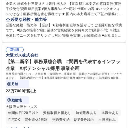
企業名 株式会社三菱ＵＦＪ銀行 求人名 【東京都】本支店の窓口業務(事務
手続受付/資産運用提案)/後方事務/ロビー応対 仕事の内容 ★バックオフィ
スではなく顧客折衝を含む職種です★ 国内の本支店等にて下記の業務に従
事していただきます。 ■窓口/後方/ロビーにて事務手続等の受付・オペレ
必要な経験・能力等
ーション、お客様対応 ■窓口にて、ご来店された個人のお客様に対して金
必要な経験・能力等 【必須】★顧客折衝経験を活かしてご活躍可能な環境
融商品のご提案 ■効率的な事務運用の検討・構築等 ≪業務紹介：ご応募前
です。 ■販売or接客or窓口業務or営業経験をお持ちの方(業界不問) ※対話
に必ずご覧ください≫ ※記事 https://www.mysite.bk.mufg.jp/career/circle/
を通じてニーズをヒアリングし対応/提案を実施した経験必須 ■正社員とし
article17/ ※動画 https://youtu.be/H-S7HaJqqbg 募集職種 【東京都】本支
ての就業経験1年以上 【歓迎】■金融業界での就業経験■銀行での預金為替
店の窓口業務(事務手続受付/資産運用提案)/後方事務/ロビー応対
事務経験 ■金融商品の提案・販売経験 ≪魅力≫研修やOJT環境が整ってい
正社員
るので安心して入行いただけます。 幅広いキャリアの選択肢があり、公募
大阪ガス株式会社
や社内副業等を活用し、 一人ひとりが挑戦できるカルチャーが浸透してい
ます。 学歴・資格 学歴：大学院 大学 高専 短大 専修学校 高校 語学力：
【第二新卒】事務系総合職 #関西を代表するインフラ
資格：
企業 #ポテンシャル採用 事業企画
事務系総合職として、人事総務、資源海外、事業企画、営業などの業務に従事していただ
きます。 【業務内容の一例】■所属事業部の勤労業務 ■海外に関係する各種業務 ■営業部
門の企画スタッフ、ルート営業
月給
22万7000円以上
勤務地
大阪府大阪市中央区
年間休日120日以上
資格取得支援あり
時短勤務あり
退職金あり
在宅OK
完全週休2日制
交通費支給
駅近5分以内
土日祝休み
服装自由
第二新卒歓迎
寮・社宅あり
食事補助あり