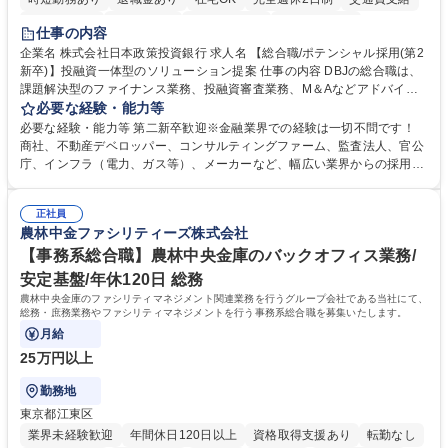
駅近5分以内
土日祝休み
第二新卒歓迎
寮・社宅あり
仕事の内容
食事補助あり
託児所あり
企業名 株式会社日本政策投資銀行 求人名 【総合職/ポテンシャル採用(第2
新卒)】投融資一体型のソリューション提案 仕事の内容 DBJの総合職は、
課題解決型のファイナンス業務、投融資審査業務、M＆Aなどアドバイザ
リー業務、地域戦略企画業務など、多様な業務に精通し、複数の専門性を
必要な経験・能力等
掛け合わせて広く社会に貢献していく職種です。 入社後は、横断的なロー
必要な経験・能力等 第二新卒歓迎※金融業界での経験は一切不問です！
テーションを経て適性や専門性に応じたキャリアを形成していただきま
商社、不動産デベロッパー、コンサルティングファーム、監査法人、官公
す。総合職として入社いただき、下記いずれかの部門でご活躍いただきま
庁、インフラ（電力、ガス等）、メーカーなど、幅広い業界からの採用実
す。※未経験の方に関しては、入行後3ヶ月間の金融の実務を学んでいた
績があります。 ＜求める人物像＞DBJでは、強い社会的使命感をもち、今
だく研修を準備しております。 ・法人RM業務・金融機能業務・コーポレ
後の日本のあり方を俯瞰する総合性と、金融分野のフロンティアを切り拓
ート・ナレッジ業務 ※それぞれの業務内容に関しては、別途その他労働条
正社員
く高い志を併せもった人材を求めています。ポテンシャル採用（第2新
農林中金ファシリティーズ株式会社
件備考欄に記載 募集職種 【総合職/ポテンシャル採用(第2新卒)】投融資一
卒）では、金融業界での経験や知識を問いません。新たな時代を見据え
体型のソリューション提案
て、複雑化する社会課題の解決に向けて先鞭をつける役割を担いたい、と
【事務系総合職】農林中央金庫のバックオフィス業務/
いう気概をお持ちの方を心待ちにしています。 学歴・資格 学歴：大学院
安定基盤/年休120日 総務
大学 語学力： 資格：
農林中央金庫のファシリティマネジメント関連業務を行うグループ会社である当社にて、
総務・庶務業務やファシリティマネジメントを行う事務系総合職を募集いたします。
月給
25万円以上
勤務地
東京都江東区
業界未経験歓迎
年間休日120日以上
資格取得支援あり
転勤なし