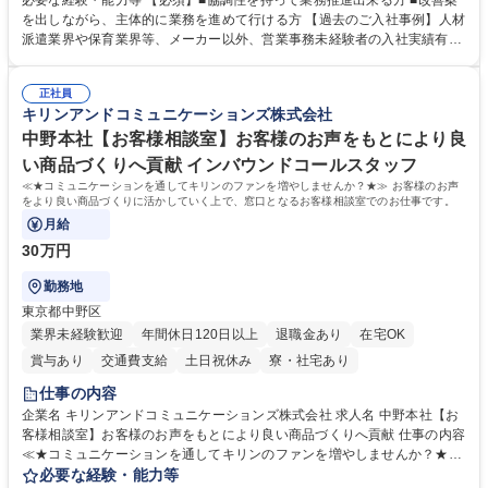
必要な経験・能力等 【必須】■協調性を持って業務推進出来る方 ■改善案
て業務を覚えていただくことが可能です。業務システムがきちんと構築さ
を出しながら、主体的に業務を進めて行ける方 【過去のご入社事例】人材
れているため、スムーズに仕事に慣れることができる環境です。また、
派遣業界や保育業界等、メーカー以外、営業事務未経験者の入社実績有
「チームで成果を出す文化」があり、良いやり方を積極的に共有しながら
【当社の事務職について】単なる事務ではなく主体性を発揮したサポート
常に改善を目指す風土のため、安心して業務に取り組んでいただけます。
により、キーエンスの付加価値向上に貢献します。ベースの定型業務に加
募集職種 【大阪・京都・滋賀】営業事務 ※未経験可
正社員
えて、お客様や社員の状況に合わせ、能動的なサポート、改善の動きも期
キリンアンドコミュニケーションズ株式会社
待され。組織を支えるスペシャリストとして、チームに貢献し、結果的に
社員から頼られる存在になることができます。平均19:30の退勤以降の業
中野本社【お客様相談室】お客様のお声をもとにより良
務の持ち帰りも禁止されており、メリハリのある働き方となります。 学
い商品づくりへ貢献 インバウンドコールスタッフ
歴・資格 学歴：大学院 大学 高専 短大 語学力： 資格：
≪★コミュニケーションを通してキリンのファンを増やしませんか？★≫ お客様のお声
をより良い商品づくりに活かしていく上で、窓口となるお客様相談室でのお仕事です。
月給
30万円
勤務地
東京都中野区
業界未経験歓迎
年間休日120日以上
退職金あり
在宅OK
賞与あり
交通費支給
土日祝休み
寮・社宅あり
仕事の内容
企業名 キリンアンドコミュニケーションズ株式会社 求人名 中野本社【お
客様相談室】お客様のお声をもとにより良い商品づくりへ貢献 仕事の内容
≪★コミュニケーションを通してキリンのファンを増やしませんか？★≫
お客様のお声をより良い商品づくりに活かしていく上で、窓口となるお客
必要な経験・能力等