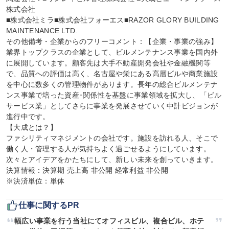
株式会社

■株式会社ミラ■株式会社フォーエス■RAZOR GLORY BUILDING 
MAINTENANCE LTD.

その他備考・企業からのフリーコメント：【企業・事業の強み】

業界トップクラスの企業として、ビルメンテナンス事業を国内外
に展開しています。顧客先は大手不動産開発会社や金融機関等
で、品質への評価は高く、名古屋や栄にある高層ビルや商業施設
を中心に数多くの管理物件があります。長年の総合ビルメンテナ
ンス事業で培った資産･関係性を基盤に事業領域を拡大し、「ビル
サービス業」としてさらに事業を発展させていく中計ビジョンが
進行中です。

【大成とは？】

ファシリティマネジメントの会社です。施設を訪れる人、そこで
働く人・管理する人が気持ちよく過ごせるようにしています。

次々とアイデアをかたちにして、新しい未来を創っていきます。

決算情報：決算期 売上高 非公開 経常利益 非公開

※決済単位：単体
仕事に関するPR
幅広い事業を行う当社にてオフィスビル、複合ビル、ホテ