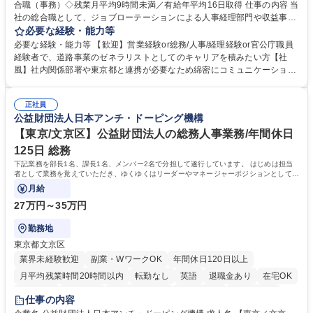
合職（事務）◇残業月平均9時間未満／有給年平均16日取得 仕事の内容 当
社の総合職として、ジョブローテーションによる人事経理部門や収益事業
等のフロント部門の部署等幅広い部署での業務をお任せいたします。研修
必要な経験・能力等
制度やキャリア支援が充実しております！ ※下記業務詳細 【業務詳細】■
必要な経験・能力等 【歓迎】営業経験or総務/人事/経理経験or官公庁職員
管理部門：広報、人事、経理など当公社の運営に係る管理業務 ■収益部
経験者で、道路事業のゼネラリストとしてのキャリアを積みたい方【社
門：駐車場の新規開拓、管理運営、新宿駅西口広場の「イベントコーナ
風】社内関係部署や東京都と連携が必要なため綿密にコミュニケーション
ー」などの管理運営 ■道路部門：整備の急がれる骨格幹線道路や木造住宅
を図っています。 【業務の魅力】■幅広く携われる：総合職（事務）で
密集地域の特定整備路線の用地取得、道路に関する普及啓発事業、都内の
は、駐車場の管理運営や道路用地の取得、公益財団法人の中枢を担う管理
道路施設や道路工事現場の見学ツアー事業 ※入社後は上記いずれかの部門
正社員
部門など多岐に渡る業務を経験できます。 ■様々なプロジェクト：駐車場
公益財団法人日本アンチ・ドーピング機構
へ配属。※業務内容変更の範囲：会社の定める業務 募集職種 【都庁グル
事業の他、新宿駅西口広場内に設置された照明を兼ねた広告「ブライトサ
ープ】総合職（事務）◇残業月平均9時間未満／有給年平均16日取得
イン」の管理運営を行うなど、事業収益を生み出す活動を積極的に行って
【東京/文京区】公益財団法人の総務人事業務/年間休日
います。 学歴・資格 学歴：大学院 大学 高専 短大 専修学校 高校 語学力：
125日 総務
資格：
下記業務を部長1名、課長1名、メンバー2名で分担して遂行しています。 はじめは担当
者として業務を覚えていただき、ゆくゆくはリーダーやマネージャーポジションとして活
躍いただくことを期待しています。
月給
27万円～35万円
勤務地
東京都文京区
業界未経験歓迎
副業・WワークOK
年間休日120日以上
月平均残業時間20時間以内
転勤なし
英語
退職金あり
在宅OK
賞与あり
育休あり
完全週休2日制
交通費支給
土日祝休み
仕事の内容
食事補助あり