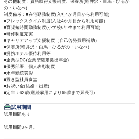
その他制度：資格取得支援制度、保養所(軽井沢・白馬・ひるが
の・いなべ)

制度備考：■在宅勤務制度(入社4か月目から利用可能)

■フレックスタイム制度(入社4か月目から利用可能)

■育児短時間勤務制度(小学校6年生まで利用可能)

■研修制度充実

■キャリアアップ支援制度（自己啓発費用補助）

■保養所(軽井沢・白馬・ひるがの・いなべ)

■提携ホテル優待利用等

■企業型DC(企業型確定拠出年金)

■優秀部署、個人表彰制度

■永年勤続表彰

■置き型社員食堂

■お祝い金(結婚・出産)

■定年：62歳(継続雇用により65歳まで延長可)
試用期間
試用期間あり

試用期間3ヶ月。