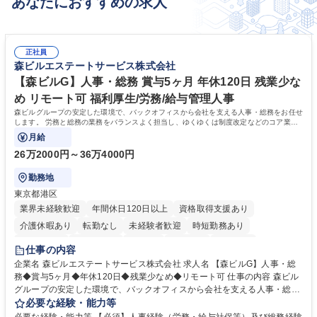
あなたにおすすめの求人
正社員
森ビルエステートサービス株式会社
【森ビルG】人事・総務 賞与5ヶ月 年休120日 残業少な
め リモート可 福利厚生/労務/給与管理人事
森ビルグループの安定した環境で、バックオフィスから会社を支える人事・総務をお任せ
します。 労務と総務の業務をバランスよく担当し、ゆくゆくは制度改定などのコア業務
にも挑戦できる、やりがいある環境です。
月給
26万2000円～36万4000円
勤務地
東京都港区
業界未経験歓迎
年間休日120日以上
資格取得支援あり
介護休暇あり
転勤なし
未経験者歓迎
時短勤務あり
経験者歓迎
退職金あり
在宅OK
賞与あり
育休あり
仕事の内容
完全週休2日制
交通費支給
長期歓迎
駅近5分以内
土日祝休み
企業名 森ビルエステートサービス株式会社 求人名 【森ビルG】人事・総
務◆賞与5ヶ月◆年休120日◆残業少なめ◆リモート可 仕事の内容 森ビル
グループの安定した環境で、バックオフィスから会社を支える人事・総務
をお任せします。 労務と総務の業務をバランスよく担当し、ゆくゆくは制
必要な経験・能力等
度改定などのコア業務にも挑戦できる、やりがいある環境です。 ■勤怠管