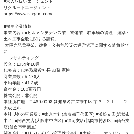
■求人取扱いエージェント

リクルートエージェント

https://www.r-agent.com/

■採用企業情報

事業内容：■ビルメンテナンス業、警備業、駐車場の管理、建築・
土木工事全般に関する請負、

 太陽光発電事業、建物・公共施設等の運営管理に関する請負並び
に

 コンサルティング

設立：1959年10月

代表者：代表取締役社長 加藤 憲博

従業員数：5,176人

平均年齢：41.3歳

資本金：100百万円

株式公開：非公開

本社所在地：〒460-0008 愛知県名古屋市中区 栄３－３１－１２ 
大成ビル

本社以外の事業所：■東京本社(東京都千代田区) ■浜松支店(浜松市
中区) ■関西支店(大阪市中央区) ■福岡支店(福岡市博多区) ■仙台支
店(仙台市青葉区)

関連会社：■リンレイビル管理株式会社 ■大成ヒューマンリソース