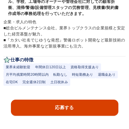
ル、学校、工場等のオーナーや管理会社に対しての顧客折
衝、清掃/警備/設備管理スタッフの労務管理、見積書/契約書
作成等の事務処理を行っていただきます。
企業・求人の特色

■総合ビルメンテナンス会社。業界トップクラスの企業規模と安定
した経営基盤が魅力。

■『カタい社名でじゆうな発想』警備ロボット開発など最新技術の
活用導入。海外事業など新規事業にも注力。
仕事の特徴
業界未経験歓迎
年間休日120日以上
資格取得支援あり
月平均残業時間20時間以内
転勤なし
時短勤務あり
退職金あり
在宅OK
完全週休2日制
土日祝休み
応募する