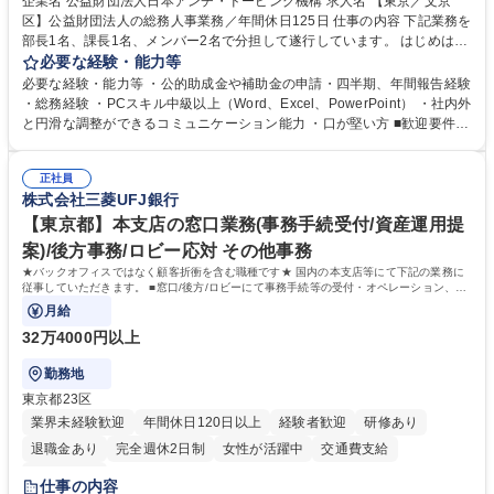
企業名 公益財団法人日本アンチ・ドーピング機構 求人名 【東京／文京
区】公益財団法人の総務人事業務／年間休日125日 仕事の内容 下記業務を
部長1名、課長1名、メンバー2名で分担して遂行しています。 はじめは担
当者として業務を覚えていただき、ゆくゆくはリーダーやマネージャーポ
必要な経験・能力等
ジションとして活躍いただくことを期待しています。 【総務・人事グルー
必要な経験・能力等 ・公的助成金や補助金の申請・四半期、年間報告経験
プの業務内容】 ・人事制度関連 ・採用活動 ・教育研修の企画、実行 ・勤
・総務経験 ・PCスキル中級以上（Word、Excel、PowerPoint） ・社内外
怠管理 ・官公庁への各種提出 ・法定の会議運営（評議員会、理事会） ・
と円滑な調整ができるコミュニケーション能力 ・口が堅い方 ■歓迎要件
コンプライアンス ・内部規程やルールの管理、整備、文書管理 ・契約関
・採用業務経験 ・英語に抵抗がない方 ・営業経験 学歴・資格 学歴：大学
連 ・衛生管理 ・防災関連・公的助成金の管理・オフィス、ファシリティ
院 大学 高専 短大 専修学校 高校 語学力： 資格：
管理 ・福利厚生関連 ・職員からの問合せ、相談対応 ・その他日常の総務
正社員
株式会社三菱UFJ銀行
業務全般 募集職種 【東京／文京区】公益財団法人の総務人事業務／年間
休日125日
【東京都】本支店の窓口業務(事務手続受付/資産運用提
案)/後方事務/ロビー応対 その他事務
★バックオフィスではなく顧客折衝を含む職種です★ 国内の本支店等にて下記の業務に
従事していただきます。 ■窓口/後方/ロビーにて事務手続等の受付・オペレーション、お
客様対応
月給
32万4000円以上
勤務地
東京都23区
業界未経験歓迎
年間休日120日以上
経験者歓迎
研修あり
退職金あり
完全週休2日制
女性が活躍中
交通費支給
土日祝休み
仕事の内容