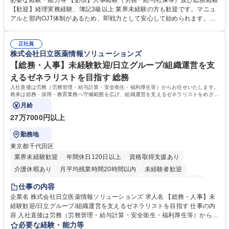
必要な経験・能力等 【必須】人事経験（労務・給与社保等）及び総務経験
理、給与計算、社会保険手続き、年末調整等の労務管理全般 ■入退社手続
【歓迎】経理実務経験、簿記3級以上 業界未経験の方も歓迎です。マニュ
き、社内規定の改定や人事制度改定などのコア業務 ■社内イベントの企画
アルと部内OJT体制があるため、即戦力として安心して始められます。
運営やその他総務業務全般 ※労務と総務を1：1の割合でお任せ。 入社後
【魅力・やりがい】森ビルGの安定基盤で労務から総務まで幅広く携われ
は部内のOJTを中心に、あなたの経験に合わせて不足している部分はいつ
ます。定型業務に留まらず、社内規定や人事制度の改定など会社のコア業
でも質問・相談できる環境が整っているため、安心して成長できます。 募
正社員
務に挑戦できるため、自身の成長と組織への貢献度をダイレクトに実感で
株式会社日立医薬情報ソリューションズ
集職種 【森ビルG】人事・総務◆賞与5ヶ月◆年休120日◆残業少なめ◆
きます。 残業少なめ、週1日リモート可など、ワークライフバランスを保
リモート可
ち長期活躍できる環境です。 「これまでの幅広い経験を活かし、長期的な
【総務・人事】未経験歓迎/日立グループ/組織運営を支
キャリアを築きたい」という前向きな意欲と挑戦を全力で応援します。 学
えるゼネラリストを目指す 総務
歴・資格 学歴：大学院 大学 高専 短大 専修学校 高校 語学力： 資格：日商
入社直後は労務（労務管理・給与計算・安全衛生・福利厚生等）からお任せいたします。
簿記検定1級 日商簿記検定2級 日商簿記検定3級
将来は総務・採用・教育業務へ守備範囲を広げ、組織運営を支えるゼネラリストをめざせ
ます。
月給
27万7000円以上
勤務地
東京都千代田区
業界未経験歓迎
年間休日120日以上
資格取得支援あり
介護休暇あり
月平均残業時間20時間以内
未経験者歓迎
住宅手当あり
時短勤務あり
退職金あり
在宅OK
賞与あり
仕事の内容
育休あり
完全週休2日制
交通費支給
土日祝休み
寮・社宅あり
企業名 株式会社日立医薬情報ソリューションズ 求人名 【総務・人事】未
経験歓迎/日立グループ/組織運営を支えるゼネラリストを目指す 仕事の内
容 入社直後は労務（労務管理・給与計算・安全衛生・福利厚生等）からお
任せいたします。将来は総務・採用・教育業務へ守備範囲を広げ、組織運
必要な経験・能力等