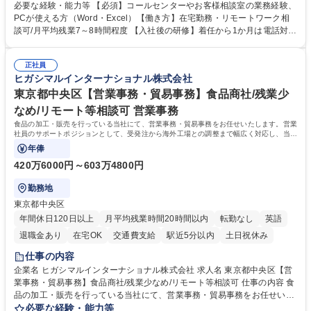
様相談室でのお仕事です。 日々お客様からいただくキリングループへのご
必要な経験・能力等 【必須】コールセンターやお客様相談室の業務経験、
意見を、企業活動に活かしています。お客様からの声に迅速かつ誠意をも
PCが使える方（Word・Excel）【働き方】在宅勤務・リモートワーク相
って対応、情報提供するとともにグループ内活動に反映しています。 【具
談可/月平均残業7～8時間程度 【入社後の研修】着任から1か月は電話対応
体的には】電話応対、メール、お手紙対応、ご指摘品調査報告書作成、有
のOJTを中心に実施し、電話対応に慣れた段階でメール・手紙のOJTを実
人チャットボット対応など。 【1日の対応件数】■電話：月間一人当たり
施する予定です。独り立ち以降もしっかりフォローする体制を整えていま
平均100件前後■メール・手紙：同上40件前後 募集職種 中野本社【お客様
正社員
すのでご安心ください。 【当社について】キリングループの広報機能を担
ヒガシマルインターナショナル株式会社
相談室】お客様のお声をもとにより良い商品づくりへ貢献
う会社として、お客様との出会いを大切にし、磨き上げたホスピタリティ
を込めてコミュニケーションをとりながら広報関連業務を行っておりま
東京都中央区【営業事務・貿易事務】食品商社/残業少
す。 学歴・資格 学歴：大学院 大学 高専 短大 専修学校 高校 語学力： 資
なめ/リモート等相談可 営業事務
格：
食品の加工・販売を行っている当社にて、営業事務・貿易事務をお任せいたします。営業
社員のサポートポジションとして、受発注から海外工場との調整まで幅広く対応し、当社
事業の根幹を支えていただきます。
年俸
420万6000円～603万4800円
勤務地
東京都中央区
年間休日120日以上
月平均残業時間20時間以内
転勤なし
英語
退職金あり
在宅OK
交通費支給
駅近5分以内
土日祝休み
仕事の内容
企業名 ヒガシマルインターナショナル株式会社 求人名 東京都中央区【営
業事務・貿易事務】食品商社/残業少なめ/リモート等相談可 仕事の内容 食
品の加工・販売を行っている当社にて、営業事務・貿易事務をお任せいた
します。営業社員のサポートポジションとして、受発注から海外工場との
必要な経験・能力等