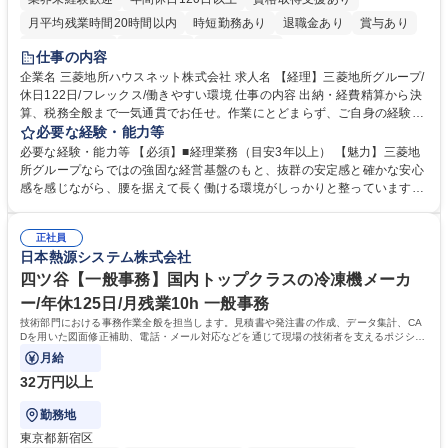
月平均残業時間20時間以内
時短勤務あり
退職金あり
賞与あり
完全週休2日制
交通費支給
寮・社宅あり
仕事の内容
企業名 三菱地所ハウスネット株式会社 求人名 【経理】三菱地所グループ/
休日122日/フレックス/働きやすい環境 仕事の内容 出納・経費精算から決
算、税務全般まで一気通貫でお任せ。作業にとどまらず、ご自身の経験を
活かして主体的にバックオフィスを支えるポジションです。 経理業務全般
必要な経験・能力等
をお任せします。 ■出納業務（日々の入出金、経費精算業務） ■管理会
必要な経験・能力等 【必須】■経理業務（目安3年以上） 【魅力】三菱地
計・税務（月次実績資料作成、四半期決算、税務全般など） 募集職種
所グループならではの強固な経営基盤のもと、抜群の安定感と確かな安心
【経理】三菱地所グループ/休日122日/フレックス/働きやすい環境
感を感じながら、腰を据えて長く働ける環境がしっかりと整っています。
当社では現在、働き方改革や徹底した業務効率化を推進中。ワークライフ
バランスの実現に向けて有給休暇の取得を強力に後押ししており、長期休
正社員
暇の取得はもちろん、日々のプライベートの時間も十分に確保できるよ
日本熱源システム株式会社
う、職場環境が整備されています。 「これまでの経理経験を活かしつつ、
仕事も私生活も両立させたい」という方におすすめです。 学歴・資格 学
四ツ谷【一般事務】国内トップクラスの冷凍機メーカ
歴：大学院 大学 高専 短大 専修学校 高校 語学力： 資格：日商簿記検定3
ー/年休125日/月残業10h 一般事務
級
技術部門における事務作業全般を担当します。見積書や発注書の作成、データ集計、CA
Dを用いた図面修正補助、電話・メール対応などを通じて現場の技術者を支えるポジショ
ンです。
月給
32万円以上
勤務地
東京都新宿区