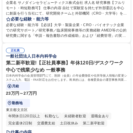
企業名 サノダインセラピューティクス株式会社 求人名 研究事務【フルリ
モート・時短勤務可】 仕事の内容 自社で実験室を持たず外部委託を中心
に創薬を行う当社にて、研究開発チームと外部機関（CRO・大学等）をつ
なぐハブとして、契約・発注・予算管理などの研究事務全般をお任せしま
必要な経験・能力等
す。 ■見積取得、発注、検収、請求処理等の事務手続き ■委託先との定例
必要な経験・能力等 【必須】大学・製薬企業・CRO・バイオテック企業
会議の調整・アジェンダ準備・議事録作成 ■研究報告書、試験関連資料、
での研究サポート／研究事務／臨床開発事務等の実務経験 AMED等の公的
SOP等の整備・版管理・保管 ■研究開発の進捗・タイムライン・予算執行
研究費に関する「申請・報告書類の作成補助」および「経費管理」の実務
管理サポート ■AMED等公的研究費の申請・報告書類作成補助および経費
経験 【尚可】 ■URA経験または産学連携・研究費管理の経験 ■AMED等の
管理 ■社内外関係者との連絡調整・その他研究開発に関わる総務・庶務 募
公的研究費の申請・執行管理経験 ■英語での文書読解・メール対応力 【働
集職種 研究事務【フルリモート・時短勤務可】
正社員
き方について】フルリモートやハイブリッド勤務、時短勤務など個々のラ
一般社団法人日本内科学会
イフスタイルに応じた柔軟な働き方が可能です。育児や介護との両立も応
第二新卒歓迎!【正社員事務】年休120日/デスクワーク
援します。 学歴・資格 学歴：大学院 大学 語学力： 資格：
中心で残業少なめ 一般事務
日本内科学会の会員管理部門にて、医師（会員）の年会費徴収や住所等個人情報の変更シ
ステム入力、電話・FAX対応をお任せします。将来的には、各種委員会の運営事務局業務
などにも幅広く携わっていただきます。
月給
23万円～27万円
勤務地
東京都文京区
年間休日120日以上
転勤なし
未経験者歓迎
退職金あり
完全週休2日制
交通費支給
土日祝休み
第二新卒歓迎
仕事の内容