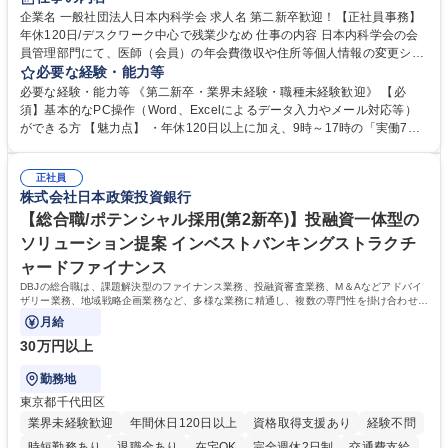
企業名 一般社団法人日本内科学会 求人名 第二新卒歓迎！【正社員事務】
年休120日/デスクワーク中心で残業少なめ 仕事の内容 日本内科学会の会
員管理部門にて、医師（会員）の年会費徴収や住所等個人情報の変更シス
テム入力、電話・FAX対応をお任せします。将来的には、各種委員会の運
必要な経験・能力等
営事務局業務などにも幅広く携わっていただきます。 【会員管理・データ
必要な経験・能力等 《第二新卒・業界未経験・職種未経験歓迎》 【必
入力業務】 ・医師（会員）の住所変更、個人情報のシステム登録・更新
須】基本的なPC操作（Word、Excelによるデータ入力やメール対応等）
・年会費の徴収管理や入金データの照合確認 【問い合わせ対応】 ・会員
ができる方 【魅力点】 ・年休120日以上に加え、9時～17時の「実働7時
（医師）からの電話、FAX、ネット申請に伴う相談受付 ・複雑な案件のへ
間勤務」で残業も少なくワークライフバランスは抜群です。 【将来的な業
のエスカレーション・連携対応 募集職種 第二新卒歓迎！【正社員事務】
務（各種委員会運営）】 ・学会内における各種委員会のスケジュール調
年休120日/デスクワーク中心で残業少なめ
正社員
整、資料作成、当日の運営サポート 学歴・資格 学歴：大学院 大学 語学
株式会社日本政策投資銀行
力： 資格：
【総合職/ポテンシャル採用(第2新卒)】投融資一体型の
ソリューション提案 インベストバンキングストラクチ
ャードファイナンス
DBJの総合職は、課題解決型のファイナンス業務、投融資審査業務、M＆Aなどアドバイ
ザリー業務、地域戦略企画業務など、多様な業務に精通し、複数の専門性を掛け合わせて
広く社会に貢献していく職種です。
月給
30万円以上
勤務地
東京都千代田区
業界未経験歓迎
年間休日120日以上
資格取得支援あり
経験不問
時短勤務あり
退職金あり
在宅OK
完全週休2日制
交通費支給