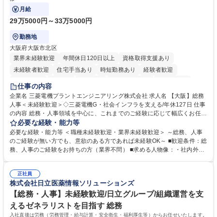
月給
29万5000円～33万5000円
勤務地
大阪府大阪市北区
業界未経験歓迎
年間休日120日以上
資格取得支援あり
未経験者歓迎
住宅手当あり
時短勤務あり
経験者歓迎
退職金あり
在宅OK
賞与あり
完全週休2日制
交通費支給
仕事の内容
駅近5分以内
土日祝休み
服装自由
寮・社宅あり
食事補助あり
企業名 三菱電機プラントエンジニアリング株式会社 求人名 【大阪】総務
人事＜未経験歓迎＞◇三菱電機G・社会インフラを支える/年休127日 仕事
の内容 総務・人事領域を中心に、これまでのご経験に応じて幅広くお任せ
します。 ＜具体的には＞ ・総務/人事労務（給与・社保・勤怠管理など）
必要な経験・能力等
・採用・教育研修 ・福利厚生運用 など ※基本的には事務所勤務ですが、
必要な経験・能力等 ＜職種未経験歓迎・業界未経験歓迎＞ ～総務、人事
採用や教育等の業務内容により、関西圏以外への日帰り・宿泊を伴う国内
のご経験が無い方でも、意欲のある方であれば未経験OK～ ■歓迎条件：総
出張もございます。 ※担当業務を持ちつつ、お互いに助け合いながら、総
務、人事のご経験をお持ちの方（業界不問） ■求める人物像：・社内外の
務部という組織として協力しながら進める体制です。 募集職種 【大阪】
関係各部門との調整を率先して行い、業務を円滑に遂行できる協調性やコ
総務人事＜未経験歓迎＞◇三菱電機G・社会インフラを支える/年休127日
ミュニケーション能力を持っている方 ・人事総務領域に興味がありゼネラ
正社員
リスト志向をお持ちの方 学歴・資格 学歴：大学院 大学 語学力： 資格：
株式会社日立医薬情報ソリューションズ
【総務・人事】未経験歓迎/日立グループ/組織運営を支
えるゼネラリストを目指す 総務
入社直後は労務（労務管理・給与計算・安全衛生・福利厚生等）からお任せいたします。