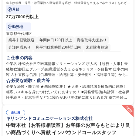
将来は総務・採用・教育業務へ守備範囲を広げ、組織運営を支えるゼネラリストをめざせ
ます。
月給
27万7000円以上
勤務地
東京都千代田区
業界未経験歓迎
年間休日120日以上
資格取得支援あり
介護休暇あり
月平均残業時間20時間以内
未経験者歓迎
住宅手当あり
時短勤務あり
退職金あり
在宅OK
賞与あり
仕事の内容
育休あり
完全週休2日制
交通費支給
土日祝休み
寮・社宅あり
企業名 株式会社日立医薬情報ソリューションズ 求人名 【総務・人事】未
経験歓迎/日立グループ/組織運営を支えるゼネラリストを目指す 仕事の内
容 入社直後は労務（労務管理・給与計算・安全衛生・福利厚生等）からお
任せいたします。将来は総務・採用・教育業務へ守備範囲を広げ、組織運
必要な経験・能力等
営を支えるゼネラリストをめざせます。 ・初期業務：労働時間管理、給与
必要な経験・能力等 ★未経験歓迎！ ★人事・総務領域を横断的に経験し
計算、社会保険対応、福利厚生管理、安全衛生、健康経営推進等をお任せ
幅広いスキルを身につけたい方におすすめ！ ■労務管理(給与計算・社会保
します。ご経験に応じて、休職者管理など、幅広く経験を積んでいただき
険手続き・勤怠管理など)に関心があり主体的に取り組める方 ※労務経験
ます。 ・将来的な広がり：総務・採用・教育・税務対応・経営企画等。
者は早期にご活躍いただけます。 ■チームで仕事を推進できる方■将来は
★メンバーがマンツーマンで丁寧に教えるため、ご経験が浅くても安心！
マネジメント職として活躍したい 【尚可】■人事、労務、採用、教育業務
幅広く経験を積みたい意欲がある方に最適な環境です。 募集職種 【総
正社員
のご経験 ■労務管理（給与計算・社会保険手続き・勤怠管理など）の経験
キリンアンドコミュニケーションズ株式会社
務・人事】未経験歓迎/日立グループ/組織運営を支えるゼネラリストを目
■衛生管理者の資格をお持ちの方 学歴・資格 学歴：大学院 大学 高専 短大
指す
専修学校 高校 語学力： 資格：
中野本社【お客様相談室】お客様のお声をもとにより良
い商品づくりへ貢献 インバウンドコールスタッフ