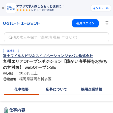
アプリで求人探しをもっと便利に！
インストール
レビュー高評価
無料
会員ログイン
他の求人を探す（勤務地 職種 年収など）
正社員
富士フイルムビジネスイノベーションジャパン株式会社
九州エリア:オープンポジション【障がい者手帳をお持ち
の方対象】 web/オープンSE
20万円以上
月給
福岡県福岡市博多区
勤務地
仕事概要
応募について
採用企業情報
仕事内容