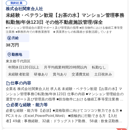
幅広い業務の体得が可能で、多様なキャリアパスを描くことも可能です。
契約社員
対処できる・新しいことに興味関心がある 【魅力】■自己啓発支援：資格
株式会社関東合人社
募集職種 【総務】未経験歓迎◎/リモート可/世界で唯一の事業/福利厚生◎/
取得や通信教育など費用の80%（年間25万円まで）を補助 ■住宅手当：家
再雇用有
賃の50%（月額7万円まで）を補助 学歴・資格 学歴：大学院 大学 語学
未経験・ベテラン歓迎【お茶の水】マンション管理事務
力： 資格：
転勤無/年休123日 その他不動産施設管理/保全
■マンション管理組合の運営サポート及び管理員の指導 ■担当物件における修繕工事等受
注業務 ■事務所内での事務業務等 ★異業界からの転職者が多数活躍しています
月給
38万円
勤務地
東京都千代田区
年間休日120日以上
月平均残業時間20時間以内
転勤なし
未経験者歓迎
研修あり
賞与あり
交通費支給
土日祝休み
仕事の内容
企業名 株式会社関東合人社 求人名 未経験・ベテラン歓迎【お茶の水】マ
ンション管理事務◎転勤無/年休123日 仕事の内容 ■マンション管理組合の
運営サポート及び管理員の指導 ■担当物件における修繕工事等受注業務 ■
事務所内での事務業務等 ★異業界からの転職者が多数活躍しています
必要な経験・能力等
【年収補足】532万円 ＋別途インセンティヴで平均約100万円/年（昨年度
必要な経験・能力等 【必須】■資格取得に向けてコツコツ努力できる方 ■
実績） ＋管理業務主任者資格手当50,000円/月 ★親会社である株式会社合
PCスキル（Excel,PowerPoint,Word） ■積極的に行動できる方 【入社
人社計画研究所社のグループ会社として、質の高いサービスと適性価格を
者】49歳：事務経験、32歳：ドラッグストア勤務、 58歳：飲食店勤務
武器に約20年受託戸数増加中です。https://www.gojin.co.jp/abt/abt_3.html
等：中途採用の9割が未経験者！ 【資格取得支援】■メンター制度■社内模