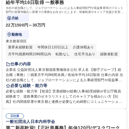
キャリアを築きたい」という前向きな意欲と挑戦を全力で応援します。 学
給年平均16日取得 一般事務
歴・資格 学歴：大学院 大学 高専 短大 専修学校 高校 語学力： 資格：日商
当社の総合職として、ジョブローテーションによる人事経理部門や収益事業等のフロント
簿記検定1級 日商簿記検定2級 日商簿記検定3級
部門の部署等幅広い部署での業務をお任せいたします。研修制度やキャリア支援が充実し
ております！ ※下記業務詳細
月給
22万1500円～30万円
勤務地
東京都新宿区
業界未経験歓迎
年間休日120日以上
介護休暇あり
月平均残業時間20時間以内
転勤なし
住宅手当あり
経験者歓迎
研修あり
退職金あり
賞与あり
完全週休2日制
交通費支給
仕事の内容
駅近5分以内
資格取得手当あり
食事補助あり
企業名 公益財団法人東京都道路整備保全公社 求人名 【都庁グループ】総
合職（事務）◇残業月平均9時間未満／有給年平均16日取得 仕事の内容 当
社の総合職として、ジョブローテーションによる人事経理部門や収益事業
等のフロント部門の部署等幅広い部署での業務をお任せいたします。研修
必要な経験・能力等
制度やキャリア支援が充実しております！ ※下記業務詳細 【業務詳細】■
必要な経験・能力等 【歓迎】営業経験or総務/人事/経理経験or官公庁職員
管理部門：広報、人事、経理など当公社の運営に係る管理業務 ■収益部
経験者で、道路事業のゼネラリストとしてのキャリアを積みたい方【社
門：駐車場の新規開拓、管理運営、新宿駅西口広場の「イベントコーナ
風】社内関係部署や東京都と連携が必要なため綿密にコミュニケーション
ー」などの管理運営 ■道路部門：整備の急がれる骨格幹線道路や木造住宅
を図っています。 【業務の魅力】■幅広く携われる：総合職（事務）で
密集地域の特定整備路線の用地取得、道路に関する普及啓発事業、都内の
は、駐車場の管理運営や道路用地の取得、公益財団法人の中枢を担う管理
道路施設や道路工事現場の見学ツアー事業 ※入社後は上記いずれかの部門
正社員
部門など多岐に渡る業務を経験できます。 ■様々なプロジェクト：駐車場
一般社団法人日本内科学会
へ配属。※業務内容変更の範囲：会社の定める業務 募集職種 【都庁グル
事業の他、新宿駅西口広場内に設置された照明を兼ねた広告「ブライトサ
ープ】総合職（事務）◇残業月平均9時間未満／有給年平均16日取得
イン」の管理運営を行うなど、事業収益を生み出す活動を積極的に行って
第二新卒歓迎!【正社員事務】年休120日/デスクワーク