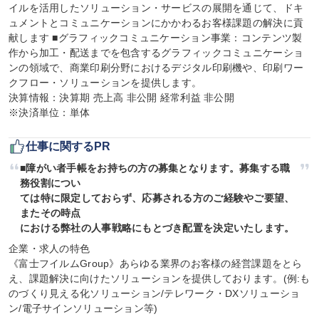
イルを活用したソリューション・サービスの展開を通じて、ドキ
ュメントとコミュニケーションにかかわるお客様課題の解決に貢
献します ■グラフィックコミュニケーション事業：コンテンツ製
作から加工・配送までを包含するグラフィックコミュニケーショ
ンの領域で、商業印刷分野におけるデジタル印刷機や、印刷ワー
クフロー・ソリューションを提供します。

決算情報：決算期 売上高 非公開 経常利益 非公開

※決済単位：単体
仕事に関するPR
■障がい者手帳をお持ちの方の募集となります。募集する職
務役割につい

ては特に限定しておらず、応募される方のご経験やご要望、
またその時点

における弊社の人事戦略にもとづき配置を決定いたします。
企業・求人の特色

《富士フイルムGroup》あらゆる業界のお客様の経営課題をとら
え、課題解決に向けたソリューションを提供しております。(例:も
のづくり見える化ソリューション/テレワーク・DXソリューショ
ン/電子サインソリューション等)