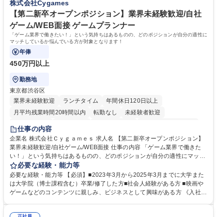
株式会社Cygames
業務全般 募集職種 【東京／文京区】公益財団法人の総務人事業務／年間
休日125日
【第二新卒オープンポジション】業界未経験歓迎/自社
ゲーム/WEB面接 ゲームプランナー
「ゲーム業界で働きたい！」という気持ちはあるものの、どのポジションが自分の適性に
マッチしているか悩んでいる方が対象となります！
年俸
450万円以上
勤務地
東京都渋谷区
業界未経験歓迎
ランチタイム
年間休日120日以上
月平均残業時間20時間以内
転勤なし
未経験者歓迎
住宅手当あり
経験者歓迎
完全週休2日制
インセンティブあり
仕事の内容
交通費支給
土日祝休み
服装自由
昼食補助あり
第二新卒歓迎
企業名 株式会社Ｃｙｇａｍｅｓ 求人名 【第二新卒オープンポジション】
業界未経験歓迎/自社ゲーム/WEB面接 仕事の内容 「ゲーム業界で働きた
食事補助あり
い！」という気持ちはあるものの、どのポジションが自分の適性にマッチ
しているか悩んでいる方が対象となります！ 総合職（プランナー/データ
必要な経験・能力等
アナリストなど）、技術職（開発エンジニ ア/インフラエンジニアな
必要な経験・能力等 【必須】■2023年3月から2025年3月までに大学また
ど）、デザイン職（デザイナー/イラストレ ーターなど）等から、面接で
は大学院（博士課程含む）卒業/修了した方■社会人経験がある方 ■映画や
ご希望と適正にマッチしたポジションをご案内いたします。ゲームやエン
ゲームなどのコンテンツに親しみ、ビジネスとして興味がある方 《入社実
タメコンテンツが大好きで、「ゲーム業界の未来を自らの手で作りたい」
績 例》 ・メーカー → プロジェクトマネージャー ・ソーシャルゲーム →
「最高のコンテンツを作るためには、何でもやる」という情熱に溢れた方
ゲームプランナー ・通信 → ゲームエンジニア ・独立行政法人 → データ
正社員