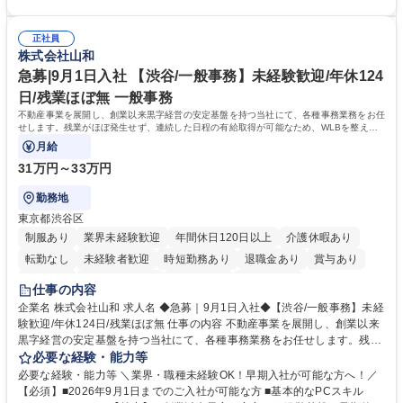
取り組みが期待されています■インバウンドは、日本の地域の未来を担う
メディアとして、個人旅行文化の拡大と定着を担ってきたブランドに携わ
国策事業です。「GOOD LUCK TRIP」は、海外旅行ガイドブックと同様
ることが可能です。 ■国内旅行ガイドブックは立ち上げ間もない新規事業
に、インバウンドのトップブランドに成長しております■旅が業務であ
正社員
であり、「地球の歩き方」としてどう取り組むか、共に形を作るコアメン
株式会社山和
り、日常です。旅好きにはこれ以上ない環境です 募集職種 【企画営業/行
バーとして活躍いただきます。 学歴・資格 学歴：大学院 大学 語学力： 資
政・企業向け観光推進支援】旅行ガイドブック『地球の歩き方』
格：
急募|9月1日入社 【渋谷/一般事務】未経験歓迎/年休124
日/残業ほぼ無 一般事務
不動産事業を展開し、創業以来黒字経営の安定基盤を持つ当社にて、各種事務業務をお任
せします。残業がほぼ発生せず、連続した日程の有給取得が可能なため、WLBを整えた
い方にお勧めの環境です！
月給
31万円～33万円
勤務地
東京都渋谷区
制服あり
業界未経験歓迎
年間休日120日以上
介護休暇あり
転勤なし
未経験者歓迎
時短勤務あり
退職金あり
賞与あり
育休あり
完全週休2日制
交通費支給
土日祝休み
仕事の内容
企業名 株式会社山和 求人名 ◆急募｜9月1日入社◆【渋谷/一般事務】未経
験歓迎/年休124日/残業ほぼ無 仕事の内容 不動産事業を展開し、創業以来
黒字経営の安定基盤を持つ当社にて、各種事務業務をお任せします。残業
がほぼ発生せず、連続した日程の有給取得が可能なため、WLBを整えたい
必要な経験・能力等
方にお勧めの環境です！ 入社後はOJTを通じて丁寧に研修を行いますの
必要な経験・能力等 ＼業界・職種未経験OK！早期入社が可能な方へ！／
で、事務未経験の方でも安心して臨むことができます。 【業務詳細】■電
【必須】■2026年9月1日までのご入社が可能な方 ■基本的なPCスキル