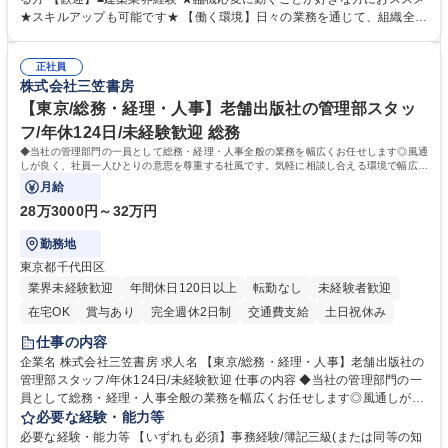
類を取りまとめて経理へ提出等） ■ショールームアテンド・運営・予約業
★スキルアップも可能です★ 【働く環境】日々の業務を通じて、組織全体
務 ■広報・PR業務のアシスタント（SNS投稿補助、資料作成など） ■納品
のサポートを行い、成果を実感できる仕事です。また、コミュニケーショ
時の取扱説明書作成・送付（キッチン、機器等の商品） 募集職種 【汐留/
ンスキルや問題解決能力が磨かれ、キャリアアップのチャンスも豊富。チ
インテリア事務（部署内アシスタント）】■安定企業で働く
正社員
ームとの協力や新しいアイデアを活かす場もあり、やりがいを感じながら
株式会社三笠書房
働けます。 【歓迎】 ■インテリアの業界のご経験が有る方■PCの作業に慣
れている方 学歴・資格 学歴：大学院 大学 高専 短大 専修学校 語学力： 資
【東京/総務・経理・人事】老舗出版社の管理部スタッ
格：
フ/年休124日/未経験歓迎 総務
◆当社の管理部門の一員として総務・経理・人事全般の業務を幅広くお任せします◎風通
しが良く、社員一人ひとりの意思を尊重する社風です。気軽に相談し合える環境で幅広い
バックオフィス業務を習得いただきます。
月給
28万3000円～32万円
勤務地
東京都千代田区
業界未経験歓迎
年間休日120日以上
転勤なし
未経験者歓迎
在宅OK
賞与あり
完全週休2日制
交通費支給
土日祝休み
仕事の内容
企業名 株式会社三笠書房 求人名 【東京/総務・経理・人事】老舗出版社の
管理部スタッフ/年休124日/未経験歓迎 仕事の内容 ◆当社の管理部門の一
員として総務・経理・人事全般の業務を幅広くお任せします◎風通しが良
く、社員一人ひとりの意思を尊重する社風です。気軽に相談し合える環境
必要な経験・能力等
で幅広いバックオフィス業務を習得いただきます。 具体的には■総務：備
必要な経験・能力等 【いずれも必須】事務経験/簿記三級(または同等の知