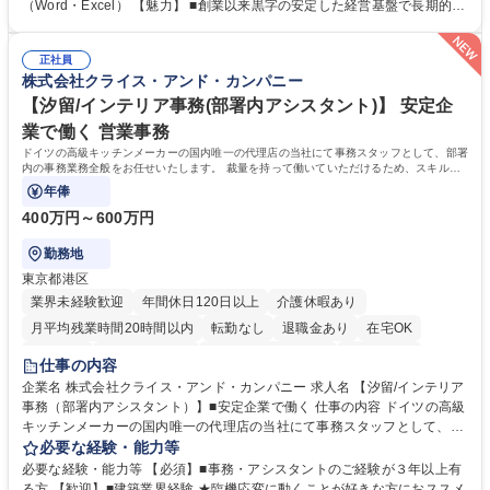
話・来客対応 ■物件の鍵や社内の備品管理 ■データ入力や書類作成 ■契約
（Word・Excel） 【魅力】 ■創業以来黒字の安定した経営基盤で長期的に
書などのファイリング ■郵送物の仕訳・発送 など 募集職種 ◆急募｜9月1
安心して働ける環境 ■残業ほぼなしで働きやすさ抜群、プライベートとの
日入社◆【渋谷/一般事務】未経験歓迎/年休124日/残業ほぼ無
両立が可能 ■有給取得を積極的に推奨、年間10日程度の取得実績 ■1ヶ月
正社員
のOJTで業務を習得可能、未経験でもしっかりサポート 学歴・資格 学
株式会社クライス・アンド・カンパニー
歴：大学院 大学 高専 短大 語学力： 資格：
【汐留/インテリア事務(部署内アシスタント)】 安定企
業で働く 営業事務
ドイツの高級キッチンメーカーの国内唯一の代理店の当社にて事務スタッフとして、部署
内の事務業務全般をお任せいたします。 裁量を持って働いていただけるため、スキルア
ップも可能です。
年俸
400万円～600万円
勤務地
東京都港区
業界未経験歓迎
年間休日120日以上
介護休暇あり
月平均残業時間20時間以内
転勤なし
退職金あり
在宅OK
育休あり
完全週休2日制
インセンティブあり
交通費支給
仕事の内容
駅近5分以内
土日祝休み
企業名 株式会社クライス・アンド・カンパニー 求人名 【汐留/インテリア
事務（部署内アシスタント）】■安定企業で働く 仕事の内容 ドイツの高級
キッチンメーカーの国内唯一の代理店の当社にて事務スタッフとして、部
署内の事務業務全般をお任せいたします。 裁量を持って働いていただける
必要な経験・能力等
ため、スキルアップも可能です。 【部署内の事務業務全般】 ■サンプルの
必要な経験・能力等 【必須】■事務・アシスタントのご経験が３年以上有
仕分け・整理 ■電話応対 ■書類作成（会議資料、お客様宛請求書、支払書
る方 【歓迎】■建築業界経験 ★臨機応変に動くことが好きな方におススメ