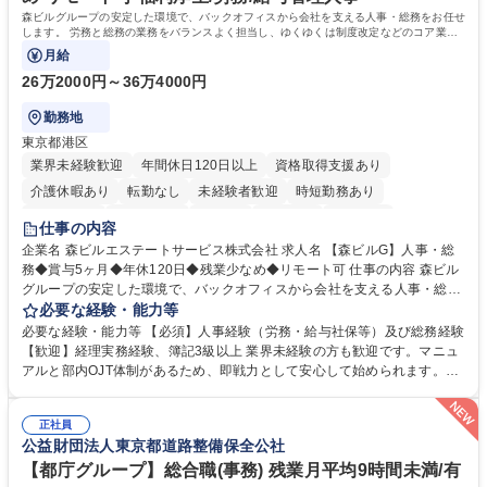
格：
森ビルグループの安定した環境で、バックオフィスから会社を支える人事・総務をお任せ
します。 労務と総務の業務をバランスよく担当し、ゆくゆくは制度改定などのコア業務
にも挑戦できる、やりがいある環境です。
月給
26万2000円～36万4000円
勤務地
東京都港区
業界未経験歓迎
年間休日120日以上
資格取得支援あり
介護休暇あり
転勤なし
未経験者歓迎
時短勤務あり
経験者歓迎
退職金あり
在宅OK
賞与あり
育休あり
仕事の内容
完全週休2日制
交通費支給
長期歓迎
駅近5分以内
土日祝休み
企業名 森ビルエステートサービス株式会社 求人名 【森ビルG】人事・総
務◆賞与5ヶ月◆年休120日◆残業少なめ◆リモート可 仕事の内容 森ビル
グループの安定した環境で、バックオフィスから会社を支える人事・総務
をお任せします。 労務と総務の業務をバランスよく担当し、ゆくゆくは制
必要な経験・能力等
度改定などのコア業務にも挑戦できる、やりがいある環境です。 ■勤怠管
必要な経験・能力等 【必須】人事経験（労務・給与社保等）及び総務経験
理、給与計算、社会保険手続き、年末調整等の労務管理全般 ■入退社手続
【歓迎】経理実務経験、簿記3級以上 業界未経験の方も歓迎です。マニュ
き、社内規定の改定や人事制度改定などのコア業務 ■社内イベントの企画
アルと部内OJT体制があるため、即戦力として安心して始められます。
運営やその他総務業務全般 ※労務と総務を1：1の割合でお任せ。 入社後
【魅力・やりがい】森ビルGの安定基盤で労務から総務まで幅広く携われ
は部内のOJTを中心に、あなたの経験に合わせて不足している部分はいつ
ます。定型業務に留まらず、社内規定や人事制度の改定など会社のコア業
でも質問・相談できる環境が整っているため、安心して成長できます。 募
正社員
務に挑戦できるため、自身の成長と組織への貢献度をダイレクトに実感で
公益財団法人東京都道路整備保全公社
集職種 【森ビルG】人事・総務◆賞与5ヶ月◆年休120日◆残業少なめ◆
きます。 残業少なめ、週1日リモート可など、ワークライフバランスを保
リモート可
ち長期活躍できる環境です。 「これまでの幅広い経験を活かし、長期的な
【都庁グループ】総合職(事務) 残業月平均9時間未満/有