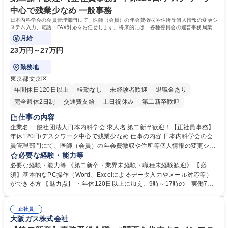
います。 学歴・資格 学歴：大学院 大学 高専 短大 専修学校 高校 語学力：
中心で残業少なめ 一般事務
資格：
日本内科学会の会員管理部門にて、医師（会員）の年会費徴収や住所等個人情報の変更シ
ステム入力、電話・FAX対応をお任せします。将来的には、各種委員会の運営事務局業務
などにも幅広く携わっていただきます。
月給
23万円～27万円
勤務地
東京都文京区
年間休日120日以上
転勤なし
未経験者歓迎
退職金あり
完全週休2日制
交通費支給
土日祝休み
第二新卒歓迎
仕事の内容
企業名 一般社団法人日本内科学会 求人名 第二新卒歓迎！【正社員事務】
年休120日/デスクワーク中心で残業少なめ 仕事の内容 日本内科学会の会
員管理部門にて、医師（会員）の年会費徴収や住所等個人情報の変更シス
テム入力、電話・FAX対応をお任せします。将来的には、各種委員会の運
必要な経験・能力等
営事務局業務などにも幅広く携わっていただきます。 【会員管理・データ
必要な経験・能力等 《第二新卒・業界未経験・職種未経験歓迎》 【必
入力業務】 ・医師（会員）の住所変更、個人情報のシステム登録・更新
須】基本的なPC操作（Word、Excelによるデータ入力やメール対応等）
・年会費の徴収管理や入金データの照合確認 【問い合わせ対応】 ・会員
ができる方 【魅力点】 ・年休120日以上に加え、9時～17時の「実働7時
（医師）からの電話、FAX、ネット申請に伴う相談受付 ・複雑な案件のへ
間勤務」で残業も少なくワークライフバランスは抜群です。 【将来的な業
のエスカレーション・連携対応 募集職種 第二新卒歓迎！【正社員事務】
務（各種委員会運営）】 ・学会内における各種委員会のスケジュール調
年休120日/デスクワーク中心で残業少なめ
正社員
整、資料作成、当日の運営サポート 学歴・資格 学歴：大学院 大学 語学
大阪ガス株式会社
力： 資格：