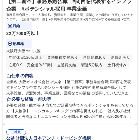
【第二新卒】事務系総合職 #関西を代表するインフラ
企業 #ポテンシャル採用 事業企画
事務系総合職として、人事総務、資源海外、事業企画、営業などの業務に従事していただ
きます。 【業務内容の一例】■所属事業部の勤労業務 ■海外に関係する各種業務 ■営業部
門の企画スタッフ、ルート営業
月給
22万7000円以上
勤務地
大阪府大阪市中央区
年間休日120日以上
資格取得支援あり
時短勤務あり
退職金あり
在宅OK
完全週休2日制
交通費支給
駅近5分以内
土日祝休み
服装自由
第二新卒歓迎
寮・社宅あり
食事補助あり
仕事の内容
企業名 大阪ガス株式会社 求人名 【第二新卒】事務系総合職 #関西を代表
するインフラ企業 #ポテンシャル採用 仕事の内容 事務系総合職として、
人事総務、資源海外、事業企画、営業などの業務に従事していただきま
す。 【業務内容の一例】■所属事業部の勤労業務 ■海外に関係する各種業
必要な経験・能力等
務 ■営業部門の企画スタッフ、ルート営業 【キャリアパス】入社後の配属
必要な経験・能力等 ★当社でご活躍期待できるポテンシャルを有している
ポジションで一定期間ご活躍頂いた後、本人の適性及び将来のキャリアを
方 【人物像】・ロジカルシンキングで物事を捉えられる ・社内及び社外
鑑みてジョブローテーションを行います。 【育成】OJTでの現場育成や研
関係者と円滑なコミュニケーションを図れる ■2024年度から2026年度ま
修カリキュラムを通じて、Daigasグループの業務で必要となる知識につい
での3ヵ年を対象とする「Daigasグループ中期経営計画2026」を策定しま
て学んでいただきます。 募集職種 【第二新卒】事務系総合職 #関西を代
した。https://www.osakagas.co.jp/company/press/pr2024/1777576_564
表するインフラ企業 #ポテンシャル採用
正社員
72.html ■エネルギーセキュリティの不安定化や気候変動による自然災害の
公益財団法人日本アンチ・ドーピング機構
甚大化など、これまで以上に社会課題解決の重要性が高まっています。