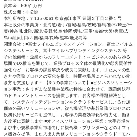
資本金：500百万円

株式公開：非公開

本社所在地：〒135-0061 東京都江東区 豊洲２丁目２番１号

本社以外の事業所：北海道/岩手/宮城/福島/茨城/群馬/栃木/埼玉/千
葉/神奈川/北陸/新潟/長野/岐阜/静岡/愛知/三重/京都/大阪/兵庫/広
島/岡山/山口/四国/福岡/長崎/熊本/鹿児島等

関連会社：■富士フイルムビジネスイノベーション、富士フイルム
システムサービス、富士フイルムプリンティングシステムズ 等

その他備考・企業からのフリーコメント：～ビジネスのあらゆる
場面でDX推進を通じて、業務プロセス全体の最適化や顧客関係性
強化など、お客様の課題解決や成長に貢献します。また人々の働
き方や業務プロセスの変化を捉え、時間や場所にとらわれない働
き方を支援します～ 【3つの事業について】■ビジネスソリューシ
ョン事業：さまざまな業種や業務の特性に合わせて、課題解決型
のドキュメントサービスを提供します。お客様の課題解決とし
て、システムインテグレーションやクラウドサービスによる付加
価値の高いソリューションや、複合機管理や基幹業務プロセスの
役務代行サービスを提供し、お客様の業務効率化や増力化、働き
方改革に貢献します ■オフィスソリューション事業：大手市場お
よび中小規模事業所市場向けに複合機・プリンターなどのオフィ
ス機器を提供、また入出力業務ソリューションやクラウド・モバ