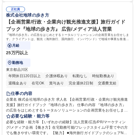
告書作成及び月次管理・部内総務庶務全般 など※※配属先によっては上記
る方。 ・社内外の多様な関係者と協調して業務を進められるコミュニケー
の他に担当頂く業務が発生する場合があります。 募集職種 【営業事務】
正社員
ション力がある方。 ・チャレンジを厭わず、粘り強く業務に取り組める
株式会社地球の歩き方
業務職/三井物産グループ/平均残業時間10H/完全週休2日
方。多様な関係者と謙虚に信頼関係を構築でき、期限を意識したスケジュ
ール管理が出来る方。※将来的に他部署（営業部門、コーポレート部門）
【企画営業/行政・企業向け観光推進支援】旅行ガイド
へのジョブローテーションの可能性があります。 学歴・資格 学歴：大学
ブック『地球の歩き方』 広告/メディア法人営業
院 大学 語学力： 資格：宅地建物取引士
『地球の歩き方』の広告をはじめとするトータルソリューションの企画営業をお任せしま
す。クライアントは、観光（海外旅行、国内旅行、インバウンド）で地域や事業を推進し
たい国内外の行政や企業です。
月給
25万円以上
勤務地
東京都品川区
年間休日120日以上
介護休暇あり
転勤なし
時短勤務あり
退職金あり
在宅OK
賞与あり
完全週休2日制
交通費支給
駅近5分以内
土日祝休み
仕事の内容
企業名 株式会社地球の歩き方 求人名 【企画営業/行政・企業向け観光推進
支援】旅行ガイドブック『地球の歩き方』 仕事の内容 『地球の歩き方』
の広告をはじめとするトータルソリューションの企画営業をお任せしま
す。クライアントは、観光（海外旅行、国内旅行、インバウンド）で地域
必要な経験・能力等
や事業を推進したい国内外の行政や企業です。 【業務詳細】■『地球の歩
必要な経験・能力等 【いずれかの経験】法人営業/広告/PR/マーケティン
き方』は海外旅行ガイドブックのNo.1ブランドであり、国内旅行において
グ/メディア企画 【働き方】在宅勤務可能/フレックスタイム/子育て中の方
も牽引しております。観光推進支援においても、業界を牽引する意欲的な
でも働きやすい環境です。 【魅力】 ■海外旅行ガイドブックのシェアNo.1