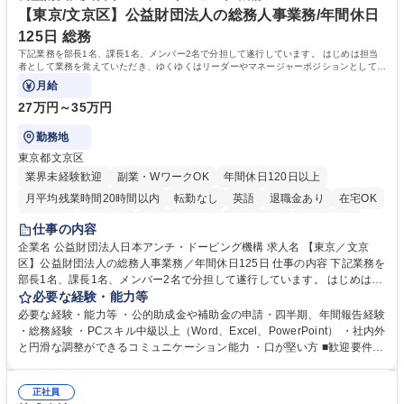
「未来の日常」の創造に向けて持続可能な社会の実現に貢献してまいりま
【東京/文京区】公益財団法人の総務人事業務/年間休日
す。 学歴・資格 学歴：大学院 大学 語学力： 資格：
125日 総務
下記業務を部長1名、課長1名、メンバー2名で分担して遂行しています。 はじめは担当
者として業務を覚えていただき、ゆくゆくはリーダーやマネージャーポジションとして活
躍いただくことを期待しています。
月給
27万円～35万円
勤務地
東京都文京区
業界未経験歓迎
副業・WワークOK
年間休日120日以上
月平均残業時間20時間以内
転勤なし
英語
退職金あり
在宅OK
賞与あり
育休あり
完全週休2日制
交通費支給
土日祝休み
仕事の内容
食事補助あり
企業名 公益財団法人日本アンチ・ドーピング機構 求人名 【東京／文京
区】公益財団法人の総務人事業務／年間休日125日 仕事の内容 下記業務を
部長1名、課長1名、メンバー2名で分担して遂行しています。 はじめは担
当者として業務を覚えていただき、ゆくゆくはリーダーやマネージャーポ
必要な経験・能力等
ジションとして活躍いただくことを期待しています。 【総務・人事グルー
必要な経験・能力等 ・公的助成金や補助金の申請・四半期、年間報告経験
プの業務内容】 ・人事制度関連 ・採用活動 ・教育研修の企画、実行 ・勤
・総務経験 ・PCスキル中級以上（Word、Excel、PowerPoint） ・社内外
怠管理 ・官公庁への各種提出 ・法定の会議運営（評議員会、理事会） ・
と円滑な調整ができるコミュニケーション能力 ・口が堅い方 ■歓迎要件
コンプライアンス ・内部規程やルールの管理、整備、文書管理 ・契約関
・採用業務経験 ・英語に抵抗がない方 ・営業経験 学歴・資格 学歴：大学
連 ・衛生管理 ・防災関連・公的助成金の管理・オフィス、ファシリティ
院 大学 高専 短大 専修学校 高校 語学力： 資格：
管理 ・福利厚生関連 ・職員からの問合せ、相談対応 ・その他日常の総務
正社員