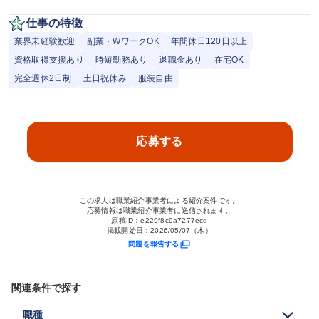
仕事の特徴
業界未経験歓迎
副業・WワークOK
年間休日120日以上
資格取得支援あり
時短勤務あり
退職金あり
在宅OK
完全週休2日制
土日祝休み
服装自由
応募する
この求人は職業紹介事業者による紹介案件です。
応募情報は職業紹介事業者に送信されます。
原稿ID：
e229f8c9a7277ecd
掲載開始日：
2026/05/07（木）
問題を報告する
関連条件で探す
職種