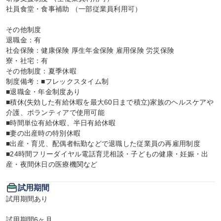
社員食堂・食事補助 （一部従業員利用可）

その他制度

退職金：有

社会保険：健康保険 厚生年金保険 雇用保険 労災保険

寮・社宅：有

その他制度：夏季休暇

制度備考：■フレックスタイム制

■退職金・年金制度あり

■積休(失効した有給休暇を最大60日まで積立)家族のヘルスケアや
介護、ボランティアで使用可能

■時間単位有給休暇、半日有給休暇

■妻の出産時の特別休暇

■出産・育児、配偶者転勤などで退職した従業員の再雇用制度

■24時間フリーダイヤル電話育児相談・子どもの健康・妊娠・出
産・夜間休日の医療機関など
試用期間
試用期間あり

試用期間6ヶ月。