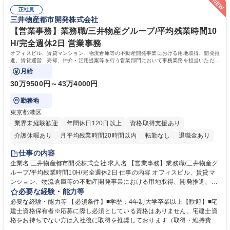
募集職種 未経験・ベテラン歓迎【お茶の水】マンション管理事務◎転勤
試や研修制度など充実！ ＊未資格者の8割以上が入社2年以内に資格を取
無/年休123日
正社員
得出来ております！ 【魅力】■フレックス制度、未経験からでも下限年収
三井物産都市開発株式会社
を一律支給！ ■管理業務主任者資格取得後には50,000円/月の手当あり！
学歴・資格 学歴：大学院 大学 高専 短大 専修学校 高校 語学力： 資格：第
【営業事務】業務職/三井物産グループ/平均残業時間10
一種運転免許普通自動車
H/完全週休2日 営業事務
オフィスビル、賃貸マンション、物流倉庫等の不動産開発事業における用地取得、開発推
進、賃貸運営、売却、仲介・活用提案等を行う営業部門において事務業務を担当いただき
ます。
月給
30万9500円～43万4000円
勤務地
東京都港区
業界未経験歓迎
年間休日120日以上
資格取得支援あり
介護休暇あり
月平均残業時間20時間以内
転勤なし
退職金あり
在宅OK
賞与あり
育休あり
完全週休2日制
交通費支給
仕事の内容
駅近5分以内
土日祝休み
寮・社宅あり
企業名 三井物産都市開発株式会社 求人名 【営業事務】業務職/三井物産グ
ループ/平均残業時間10H/完全週休2日 仕事の内容 オフィスビル、賃貸マ
ンション、物流倉庫等の不動産開発事業における用地取得、開発推進、賃
貸運営、売却、仲介・活用提案等を行う営業部門において事務業務を担当
必要な経験・能力等
いただきます。 【詳細】・契約書管理、契約書製本、捺印対応、ファイリ
必要な経験・能力等 【必須条件】■学歴：4年制大学卒業以上【歓迎】■宅
ング、登記簿取得、調書取得・支払業務（各種費用支払、支払管理、請
建士資格保有者※応募に際し必須としている資格はありません。宅建士資
求・支払データ登録、取引先マスター申請対応）・予算作成及び予実管
格をお持ちでない方は入社後に取得を推奨しております（取得・維持費用
理・各種稟議書、報告書作成業務・各種台帳管理、交際費・会議費支払報
の一部補助あり） 【求める人物像】 ・向学心豊かで、主体的に行動でき