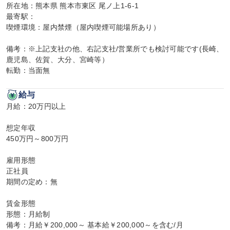
所在地：熊本県 熊本市東区 尾ノ上1-6-1

最寄駅：

喫煙環境：屋内禁煙（屋内喫煙可能場所あり）

備考：※上記支社の他、右記支社/営業所でも検討可能です(長崎、
鹿児島、佐賀、大分、宮崎等）

転勤：当面無
給与
月給：20万円以上

想定年収

450万円～800万円

雇用形態

正社員

期間の定め：無

賃金形態

形態：月給制

備考：月給￥200,000～ 基本給￥200,000～を含む/月
