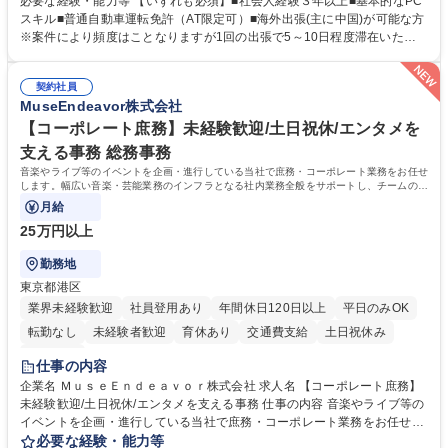
必要な経験・能力等 【いずれも必須】■社会人経験３年以上■基本的なPC
クターライセンスを活用した商品の企画・開発・販売を行っています。企
スキル■普通自動車運転免許（AT限定可）■海外出張(主に中国)が可能な方
画段階から納品まで、商品の製造に関わる全てのプロセスにおいて、生産
※案件により頻度はことなりますが1回の出張で5～10日程度滞在いただ
管理及び品質管理を担当。仕様書の作成、生産スケジュールの組立て、工
く予定です。 【歓迎】■英語もしくは中国語に抵抗のない方■雑貨品など
場へ見積依頼・価格交渉、サンプルの品質確認や検査の手配、ライセンス
の生産管理業務の経験 ≪求める人物像≫ ・製品の検品業務などあるた
元様とのやり取り、輸入関連の書類の管理、国内倉庫での品質チェック、
契約社員
め、『コツコツと実直に取り組める方』 ・工場やライセンス元を含む社内
MuseEndeavor株式会社
工場開拓などがございます。 募集職種 【生産管理】キャラクターバック
外関係者と友好なコミュニケーションが取れる方 ※折衝は営業担当がメイ
や雑貨の生産・品質管理/年休125日/転勤無
ンで行います。 学歴・資格 学歴：大学院 大学 高専 短大 専修学校 高校 語
【コーポレート庶務】未経験歓迎/土日祝休/エンタメを
学力： 資格：
支える事務 総務事務
音楽やライブ等のイベントを企画・進行している当社で庶務・コーポレート業務をお任せ
します。幅広い音楽・芸能業務のインフラとなる社内業務全般をサポートし、チームの円
滑な運営を支えていただきます。
月給
25万円以上
勤務地
東京都港区
業界未経験歓迎
社員登用あり
年間休日120日以上
平日のみOK
転勤なし
未経験者歓迎
育休あり
交通費支給
土日祝休み
服装自由
仕事の内容
企業名 ＭｕｓｅＥｎｄｅａｖｏｒ株式会社 求人名 【コーポレート庶務】
未経験歓迎/土日祝休/エンタメを支える事務 仕事の内容 音楽やライブ等の
イベントを企画・進行している当社で庶務・コーポレート業務をお任せし
ます。幅広い音楽・芸能業務のインフラとなる社内業務全般をサポート
必要な経験・能力等