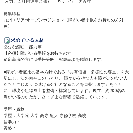
 入力、支社内運用業務） ・ネットワーク管理

募集職種

九州エリア:オープンポジション【障がい者手帳をお持ちの方対
象】
求めている人材
必要な経験・能力等

【必須】障がい者手帳をお持ちの方

※応募者の方には手帳等級、配慮事項を確認します。

■障がい者雇用の基本方針である『共有価値「多様性の尊重」を大
切にし、法の精神にのっとり、 障がいを持つ人も障がいのない人
たちと同じように働ける会社となることを目指します』をもと
に、環境や組織風土を整備・構築しています。現在、約200名の
障がい者のかたが、さまざまな部署で活躍しています。

学歴・資格

学歴：大学院 大学 高専 短大 専修学校 高校

語学力：

資格：