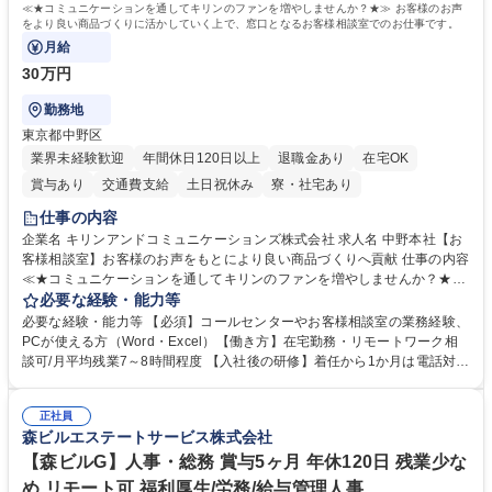
≪★コミュニケーションを通してキリンのファンを増やしませんか？★≫ お客様のお声
をより良い商品づくりに活かしていく上で、窓口となるお客様相談室でのお仕事です。
月給
30万円
勤務地
東京都中野区
業界未経験歓迎
年間休日120日以上
退職金あり
在宅OK
賞与あり
交通費支給
土日祝休み
寮・社宅あり
仕事の内容
企業名 キリンアンドコミュニケーションズ株式会社 求人名 中野本社【お
客様相談室】お客様のお声をもとにより良い商品づくりへ貢献 仕事の内容
≪★コミュニケーションを通してキリンのファンを増やしませんか？★≫
お客様のお声をより良い商品づくりに活かしていく上で、窓口となるお客
必要な経験・能力等
様相談室でのお仕事です。 日々お客様からいただくキリングループへのご
必要な経験・能力等 【必須】コールセンターやお客様相談室の業務経験、
意見を、企業活動に活かしています。お客様からの声に迅速かつ誠意をも
PCが使える方（Word・Excel）【働き方】在宅勤務・リモートワーク相
って対応、情報提供するとともにグループ内活動に反映しています。 【具
談可/月平均残業7～8時間程度 【入社後の研修】着任から1か月は電話対応
体的には】電話応対、メール、お手紙対応、ご指摘品調査報告書作成、有
のOJTを中心に実施し、電話対応に慣れた段階でメール・手紙のOJTを実
人チャットボット対応など。 【1日の対応件数】■電話：月間一人当たり
施する予定です。独り立ち以降もしっかりフォローする体制を整えていま
平均100件前後■メール・手紙：同上40件前後 募集職種 中野本社【お客様
正社員
すのでご安心ください。 【当社について】キリングループの広報機能を担
森ビルエステートサービス株式会社
相談室】お客様のお声をもとにより良い商品づくりへ貢献
う会社として、お客様との出会いを大切にし、磨き上げたホスピタリティ
を込めてコミュニケーションをとりながら広報関連業務を行っておりま
【森ビルG】人事・総務 賞与5ヶ月 年休120日 残業少な
す。 学歴・資格 学歴：大学院 大学 高専 短大 専修学校 高校 語学力： 資
め リモート可 福利厚生/労務/給与管理人事