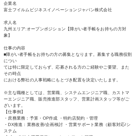
企業名

富士フイルムビジネスイノベーションジャパン株式会社

求人名

九州エリア:オープンポジション【障がい者手帳をお持ちの方対
象】

仕事の内容

■障がい者手帳をお持ちの方の募集となります。募集する職務役割
につい

ては特に限定しておらず、応募される方のご経験やご要望、また
その時点

における弊社の人事戦略にもとづき配置を決定いたします。

※主な職種としては、営業職、システムエンジニア職、カストマ
ーエンジニア職、販売推進部スタッフ、営業計画スタッフ等がご
ざいます。

【仕事例】

・庶務業務：予算・OP作成 ・特約店契約・管理

・DX推進：業務改善/企画検討 ・営業サポート業務（顧客対応/シ
ステム
