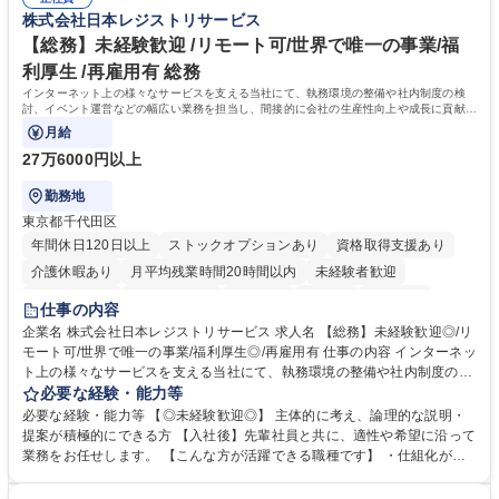
のご応募をお待ちしております。 募集職種 【第二新卒オープンポジショ
サイエンティスト 学歴・資格 学歴：大学院 大学 語学力： 資格：
株式会社日本レジストリサービス
ン】業界未経験歓迎/自社ゲーム/WEB面接
【総務】未経験歓迎 /リモート可/世界で唯一の事業/福
利厚生 /再雇用有 総務
インターネット上の様々なサービスを支える当社にて、執務環境の整備や社内制度の検
討、イベント運営などの幅広い業務を担当し、間接的に会社の生産性向上や成長に貢献し
ている部署です。
月給
27万6000円以上
勤務地
東京都千代田区
年間休日120日以上
ストックオプションあり
資格取得支援あり
介護休暇あり
月平均残業時間20時間以内
未経験者歓迎
住宅手当あり
時短勤務あり
研修あり
在宅OK
賞与あり
仕事の内容
完全週休2日制
交通費支給
駅近5分以内
土日祝休み
服装自由
企業名 株式会社日本レジストリサービス 求人名 【総務】未経験歓迎◎/リ
モート可/世界で唯一の事業/福利厚生◎/再雇用有 仕事の内容 インターネッ
ト上の様々なサービスを支える当社にて、執務環境の整備や社内制度の検
討、イベント運営などの幅広い業務を担当し、間接的に会社の生産性向上
必要な経験・能力等
や成長に貢献している部署です。 会社の全メンバーが安心して長く成果を
必要な経験・能力等 【◎未経験歓迎◎】 主体的に考え、論理的な説明・
発揮できる環境を整えるために、毎日のメンテナンスや維持管理に加え、
提案が積極的にできる方 【入社後】先輩社員と共に、適性や希望に沿って
新たな施策検討を積極的に行っていただき、会社全体を巻き込み課題解決
業務をお任せします。 【こんな方が活躍できる職種です】 ・仕組化が好
を推進。 ・オフィス運営：執務環境の整備・物品管理・社内規定整備/改
き/得意・協働の姿勢を持っている・優先順位付け、マルチタスクが得意・
善・イベント企画/運営・非常時の対応 など、本人の希望や適性によって
様々な立場で物事を考えられる・定型業務だけでなく突発的な出来事にも