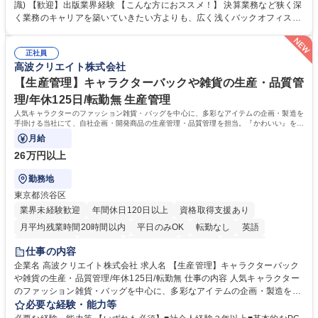
品補充、採用に関するスケジュール調整など■経理；経費精算、入出金管
識) 【歓迎】出版業界経験 【こんな方におススメ！】 決算業務など狭く深
理、提示支払業務、問い合わせ対応など。 社員とのコミュニケーションを
く業務のキャリアを築いていきたい方よりも、広く浅くバックオフィスの
中心に着実にスキルアップをしていただけます。 得意な分野からゆくゆく
全体を把握し、どんな場面でも活躍できるキャリアを築いていきたい方。
は幅広い業務に携わり、意見やアイデアなど積極的に発信しやすい環境で
学歴・資格 学歴：大学院 大学 語学力： 資格：
す。 募集職種 【東京/総務・経理・人事】老舗出版社の管理部スタッフ/年
正社員
高波クリエイト株式会社
休124日/未経験歓迎
【生産管理】キャラクターバックや雑貨の生産・品質管
理/年休125日/転勤無 生産管理
人気キャラクターのファッション雑貨・バッグを中心に、多彩なアイテムの企画・製造を
手掛ける当社にて、自社企画・開発商品の生産管理・品質管理を担当。『かわいい』を届
けるやりがいのあるポジションです。
月給
26万円以上
勤務地
東京都渋谷区
業界未経験歓迎
年間休日120日以上
資格取得支援あり
月平均残業時間20時間以内
平日のみOK
転勤なし
英語
住宅手当あり
研修あり
退職金あり
在宅OK
賞与あり
仕事の内容
完全週休2日制
交通費支給
駅近5分以内
中国語
土日祝休み
企業名 高波クリエイト株式会社 求人名 【生産管理】キャラクターバック
や雑貨の生産・品質管理/年休125日/転勤無 仕事の内容 人気キャラクター
のファッション雑貨・バッグを中心に、多彩なアイテムの企画・製造を手
掛ける当社にて、自社企画・開発商品の生産管理・品質管理を担当。『か
必要な経験・能力等
わいい』を届けるやりがいのあるポジションです。 有名ブランドやキャラ