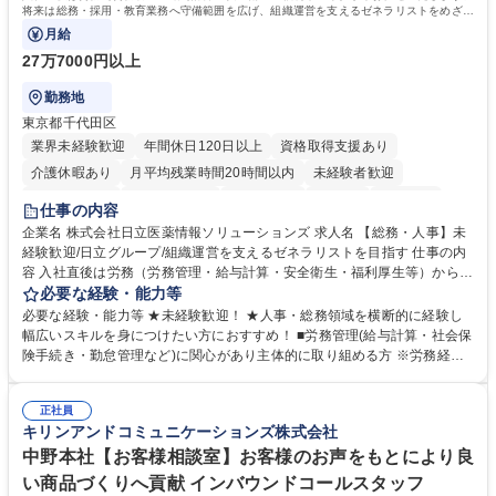
簿記検定1級 日商簿記検定2級 日商簿記検定3級
将来は総務・採用・教育業務へ守備範囲を広げ、組織運営を支えるゼネラリストをめざせ
ます。
月給
27万7000円以上
勤務地
東京都千代田区
業界未経験歓迎
年間休日120日以上
資格取得支援あり
介護休暇あり
月平均残業時間20時間以内
未経験者歓迎
住宅手当あり
時短勤務あり
退職金あり
在宅OK
賞与あり
仕事の内容
育休あり
完全週休2日制
交通費支給
土日祝休み
寮・社宅あり
企業名 株式会社日立医薬情報ソリューションズ 求人名 【総務・人事】未
経験歓迎/日立グループ/組織運営を支えるゼネラリストを目指す 仕事の内
容 入社直後は労務（労務管理・給与計算・安全衛生・福利厚生等）からお
任せいたします。将来は総務・採用・教育業務へ守備範囲を広げ、組織運
必要な経験・能力等
営を支えるゼネラリストをめざせます。 ・初期業務：労働時間管理、給与
必要な経験・能力等 ★未経験歓迎！ ★人事・総務領域を横断的に経験し
計算、社会保険対応、福利厚生管理、安全衛生、健康経営推進等をお任せ
幅広いスキルを身につけたい方におすすめ！ ■労務管理(給与計算・社会保
します。ご経験に応じて、休職者管理など、幅広く経験を積んでいただき
険手続き・勤怠管理など)に関心があり主体的に取り組める方 ※労務経験
ます。 ・将来的な広がり：総務・採用・教育・税務対応・経営企画等。
者は早期にご活躍いただけます。 ■チームで仕事を推進できる方■将来は
★メンバーがマンツーマンで丁寧に教えるため、ご経験が浅くても安心！
マネジメント職として活躍したい 【尚可】■人事、労務、採用、教育業務
幅広く経験を積みたい意欲がある方に最適な環境です。 募集職種 【総
正社員
のご経験 ■労務管理（給与計算・社会保険手続き・勤怠管理など）の経験
キリンアンドコミュニケーションズ株式会社
務・人事】未経験歓迎/日立グループ/組織運営を支えるゼネラリストを目
■衛生管理者の資格をお持ちの方 学歴・資格 学歴：大学院 大学 高専 短大
指す
専修学校 高校 語学力： 資格：
中野本社【お客様相談室】お客様のお声をもとにより良
い商品づくりへ貢献 インバウンドコールスタッフ