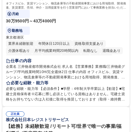
オフィスビル、賃貸マンション、物流倉庫等の不動産開発事業における用地取得、開発推
進、賃貸運営、売却、仲介・活用提案等を行う営業部門において事務業務を担当いただき
ます。
月給
30万9500円～43万4000円
勤務地
東京都港区
業界未経験歓迎
年間休日120日以上
資格取得支援あり
介護休暇あり
月平均残業時間20時間以内
転勤なし
退職金あり
在宅OK
賞与あり
育休あり
完全週休2日制
交通費支給
仕事の内容
駅近5分以内
土日祝休み
寮・社宅あり
企業名 三井物産都市開発株式会社 求人名 【営業事務】業務職/三井物産グ
ループ/平均残業時間10H/完全週休2日 仕事の内容 オフィスビル、賃貸マ
ンション、物流倉庫等の不動産開発事業における用地取得、開発推進、賃
貸運営、売却、仲介・活用提案等を行う営業部門において事務業務を担当
必要な経験・能力等
いただきます。 【詳細】・契約書管理、契約書製本、捺印対応、ファイリ
必要な経験・能力等 【必須条件】■学歴：4年制大学卒業以上【歓迎】■宅
ング、登記簿取得、調書取得・支払業務（各種費用支払、支払管理、請
建士資格保有者※応募に際し必須としている資格はありません。宅建士資
求・支払データ登録、取引先マスター申請対応）・予算作成及び予実管
格をお持ちでない方は入社後に取得を推奨しております（取得・維持費用
理・各種稟議書、報告書作成業務・各種台帳管理、交際費・会議費支払報
の一部補助あり） 【求める人物像】 ・向学心豊かで、主体的に行動でき
告書作成及び月次管理・部内総務庶務全般 など※※配属先によっては上記
る方。 ・社内外の多様な関係者と協調して業務を進められるコミュニケー
の他に担当頂く業務が発生する場合があります。 募集職種 【営業事務】
正社員
ション力がある方。 ・チャレンジを厭わず、粘り強く業務に取り組める
株式会社日本レジストリサービス
業務職/三井物産グループ/平均残業時間10H/完全週休2日
方。多様な関係者と謙虚に信頼関係を構築でき、期限を意識したスケジュ
ール管理が出来る方。※将来的に他部署（営業部門、コーポレート部門）
【総務】未経験歓迎 /リモート可/世界で唯一の事業/福
へのジョブローテーションの可能性があります。 学歴・資格 学歴：大学