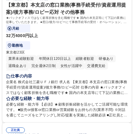
【東京都】本支店の窓口業務(事務手続受付/資産運用提
案)/後方事務/ロビー応対 その他事務
★バックオフィスではなく顧客折衝を含む職種です★ 国内の本支店等にて下記の業務に
従事していただきます。 ■窓口/後方/ロビーにて事務手続等の受付・オペレーション、お
客様対応
月給
32万4000円以上
勤務地
東京都23区
業界未経験歓迎
年間休日120日以上
経験者歓迎
研修あり
退職金あり
完全週休2日制
女性が活躍中
交通費支給
土日祝休み
仕事の内容
企業名 株式会社三菱ＵＦＪ銀行 求人名 【東京都】本支店の窓口業務(事務
手続受付/資産運用提案)/後方事務/ロビー応対 仕事の内容 ★バックオフィ
スではなく顧客折衝を含む職種です★ 国内の本支店等にて下記の業務に従
事していただきます。 ■窓口/後方/ロビーにて事務手続等の受付・オペレ
必要な経験・能力等
ーション、お客様対応 ■窓口にて、ご来店された個人のお客様に対して金
必要な経験・能力等 【必須】★顧客折衝経験を活かしてご活躍可能な環境
融商品のご提案 ■効率的な事務運用の検討・構築等 ≪業務紹介：ご応募前
です。 ■販売or接客or窓口業務or営業経験をお持ちの方(業界不問) ※対話
に必ずご覧ください≫ ※記事 https://www.mysite.bk.mufg.jp/career/circle/
を通じてニーズをヒアリングし対応/提案を実施した経験必須 ■正社員とし
article17/ ※動画 https://youtu.be/H-S7HaJqqbg 募集職種 【東京都】本支
ての就業経験1年以上 【歓迎】■金融業界での就業経験■銀行での預金為替
店の窓口業務(事務手続受付/資産運用提案)/後方事務/ロビー応対
事務経験 ■金融商品の提案・販売経験 ≪魅力≫研修やOJT環境が整ってい
正社員
るので安心して入行いただけます。 幅広いキャリアの選択肢があり、公募