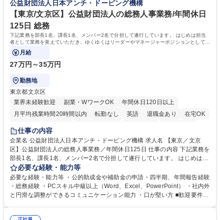
公益財団法人日本アンチ・ドーピング機構
や社内副業等を活用し、 一人ひとりが挑戦できるカルチャーが浸透してい
ます。 学歴・資格 学歴：大学院 大学 高専 短大 専修学校 高校 語学力：
【東京/文京区】公益財団法人の総務人事業務/年間休日
資格：
125日 総務
下記業務を部長1名、課長1名、メンバー2名で分担して遂行しています。 はじめは担当
者として業務を覚えていただき、ゆくゆくはリーダーやマネージャーポジションとして活
躍いただくことを期待しています。
月給
27万円～35万円
勤務地
東京都文京区
業界未経験歓迎
副業・WワークOK
年間休日120日以上
月平均残業時間20時間以内
転勤なし
英語
退職金あり
在宅OK
賞与あり
育休あり
完全週休2日制
交通費支給
土日祝休み
仕事の内容
食事補助あり
企業名 公益財団法人日本アンチ・ドーピング機構 求人名 【東京／文京
区】公益財団法人の総務人事業務／年間休日125日 仕事の内容 下記業務を
部長1名、課長1名、メンバー2名で分担して遂行しています。 はじめは担
当者として業務を覚えていただき、ゆくゆくはリーダーやマネージャーポ
必要な経験・能力等
ジションとして活躍いただくことを期待しています。 【総務・人事グルー
必要な経験・能力等 ・公的助成金や補助金の申請・四半期、年間報告経験
プの業務内容】 ・人事制度関連 ・採用活動 ・教育研修の企画、実行 ・勤
・総務経験 ・PCスキル中級以上（Word、Excel、PowerPoint） ・社内外
怠管理 ・官公庁への各種提出 ・法定の会議運営（評議員会、理事会） ・
と円滑な調整ができるコミュニケーション能力 ・口が堅い方 ■歓迎要件
コンプライアンス ・内部規程やルールの管理、整備、文書管理 ・契約関
・採用業務経験 ・英語に抵抗がない方 ・営業経験 学歴・資格 学歴：大学
連 ・衛生管理 ・防災関連・公的助成金の管理・オフィス、ファシリティ
院 大学 高専 短大 専修学校 高校 語学力： 資格：
正社員