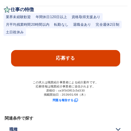
仕事の特徴
業界未経験歓迎
年間休日120日以上
資格取得支援あり
月平均残業時間20時間以内
転勤なし
退職金あり
完全週休2日制
土日祝休み
応募する
この求人は職業紹介事業者による紹介案件です。
応募情報は職業紹介事業者に送信されます。
原稿ID：
ce3f543f02c5d330
掲載開始日：
2026/01/08（木）
問題を報告する
関連条件で探す
職種