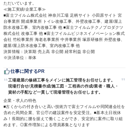
ただいています。

≪施工実績/企業工事≫

■富士フイルム株式会社 神奈川工場 足柄サイト 小田原サイト 宮
台事業所 開成事業所 トイレ改修工事、外壁改修工事、建屋/屋上
防水改修工事、室内改修工事 他 ■富士フイルムテクノプロダクツ
株式会社 改修工事 他 ■富士フイルムビジネスイノベーション株式
会社 竹松事業所 海老名事業所 中井事業所 塚原研修所 外壁改修、
建屋/屋上防水改修工事、室内改修工事 他

決算情報：決算期 売上高 非公開 経常利益 非公開

※決済単位：単体
仕事に関するPR
工場建屋の修繕工事をメインに施工管理をお任せします。

現場打合せ/見積書作成/施工図・工程表の作成/業者・職人・
資材の手配など一貫して現場管理をお任せします。
企業・求人の特色

■古くからの付き合いと高い技術力で富士フイルムや同関連会社を
含めた民間企業、官公庁の建設案件を安定受注。■基本土日祝休
み！長期的に腰を据えて働くことができ、安定的に案件に取り組
めます。◎案件増加による増員募集となります