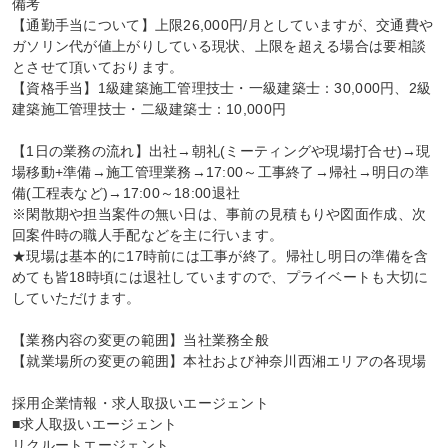
備考

【通勤手当について】上限26,000円/月としていますが、交通費や
ガソリン代が値上がりしている現状、上限を超える場合は要相談
とさせて頂いております。

【資格手当】1級建築施工管理技士・一級建築士：30,000円、2級
建築施工管理技士・二級建築士：10,000円

【1日の業務の流れ】出社→朝礼(ミーティングや現場打合せ)→現
場移動+準備→施工管理業務→17:00～工事終了→帰社→明日の準
備(工程表など)→17:00～18:00退社

※閑散期や担当案件の無い日は、事前の見積もりや図面作成、次
回案件時の職人手配などを主に行います。

★現場は基本的に17時前には工事が終了。帰社し明日の準備を含
めても皆18時頃には退社していますので、プライベートも大切に
していただけます。

【業務内容の変更の範囲】当社業務全般

【就業場所の変更の範囲】本社および神奈川西湘エリアの各現場

採用企業情報・求人取扱いエージェント

■求人取扱いエージェント

リクルートエージェント
