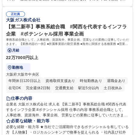
新プラン案内やトラブル対応 ■土日祝は主にメールでの対応、緊急度の高
な方 ※土日祝は1名体制となるため一人の環境で責任を持って業務を行っ
い問い合わせを優先 ■緊急時の電話対応 エネルギー×Tech！お客様に寄り
ていただける方【歓迎要件】■再生可能エネルギーを世の中に広め地球環
添ってサービス提供できることが魅力 募集職種 【リモート/カスタマーサ
正社員
境に貢献したい■改善提案や改善アクション等新しいことに意欲がある方
大阪ガス株式会社
クセス】平日夕方以降を中心にリモートワークで対応
【英語（語学力）】■翻訳ツールを用い英語でコミュニケーションをとる
ことに抵抗がない方■英語は話せなくても問題はありませんが、英語が話
【第二新卒】事務系総合職 #関西を代表するインフラ
せますと、よりチャンスが広がります。※日本語がネイティブレベル必須
企業 #ポテンシャル採用 事業企画
学歴・資格 学歴：大学院 大学 高専 短大 専修学校 高校 語学力： 資格：
事務系総合職として、人事総務、資源海外、事業企画、営業などの業務に従事していただ
きます。 【業務内容の一例】■所属事業部の勤労業務 ■海外に関係する各種業務 ■営業部
門の企画スタッフ、ルート営業
月給
22万7000円以上
勤務地
大阪府大阪市中央区
年間休日120日以上
資格取得支援あり
時短勤務あり
退職金あり
在宅OK
完全週休2日制
交通費支給
駅近5分以内
土日祝休み
服装自由
第二新卒歓迎
寮・社宅あり
食事補助あり
仕事の内容
企業名 大阪ガス株式会社 求人名 【第二新卒】事務系総合職 #関西を代表
するインフラ企業 #ポテンシャル採用 仕事の内容 事務系総合職として、
人事総務、資源海外、事業企画、営業などの業務に従事していただきま
す。 【業務内容の一例】■所属事業部の勤労業務 ■海外に関係する各種業
必要な経験・能力等
務 ■営業部門の企画スタッフ、ルート営業 【キャリアパス】入社後の配属
必要な経験・能力等 ★当社でご活躍期待できるポテンシャルを有している
ポジションで一定期間ご活躍頂いた後、本人の適性及び将来のキャリアを
方 【人物像】・ロジカルシンキングで物事を捉えられる ・社内及び社外