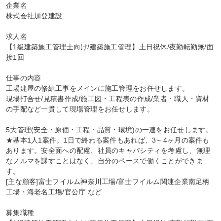
企業名

株式会社加登建設

求人名

【1級建築施工管理士向け/建築施工管理】土日祝休/夜勤転勤無/面
接1回

仕事の内容

工場建屋の修繕工事をメインに施工管理をお任せします。

現場打合せ/見積書作成/施工図・工程表の作成/業者・職人・資材
の手配など一貫して現場管理をお任せします。

5大管理(安全・原価・工程・品質・環境)の一連をお任せします。

★基本1人1案件。1日で終わる案件もあれば、3～4ヶ月の案件も
あります。安全面への配慮、社員のキャパシティを考慮し、無理
なノルマを課すことはなく、自分のペースで働くことができま
す。

[主な顧客]富士フイルム神奈川工場/富士フイルム関連企業南足柄
工場・海老名工場/官公庁 など

募集職種
