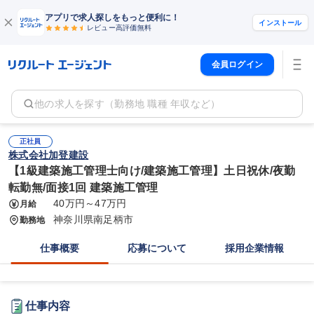
アプリで求人探しをもっと便利に！
インストール
レビュー高評価
無料
会員ログイン
他の求人を探す（勤務地 職種 年収など）
正社員
株式会社加登建設
【1級建築施工管理士向け/建築施工管理】土日祝休/夜勤
転勤無/面接1回 建築施工管理
40万円～47万円
月給
神奈川県南足柄市
勤務地
仕事概要
応募について
採用企業情報
仕事内容