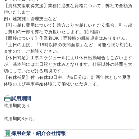
【資格支援取得支援】業務に必要な資格について、弊社で全額負
担いたします。

例）建築施工管理技士など

【引っ越し費用について】遠方よりお越しいただく場合、引っ越
し費用の一部を弊社で負担いたします。(応相談)

【面接について】作業着OK！面接時の服装規定はありません。
「土日の面接」「19時以降の夜間面接」など、可能な限り対応し
ますので、ご相談ください。

【休日補足】工事スケジュールにより休日出勤場合もございます
が、基本的には土日祝とお休みとなります。仕事以外の時間も大
切にしていただける環境です。

【有休補足】付与有休10日中、内5日分は、計画年休として夏季
休暇および年末年始休暇にて消化いただきます。
試用期間
試用期間あり

試用期間3ヶ月。
採用企業・紹介会社情報