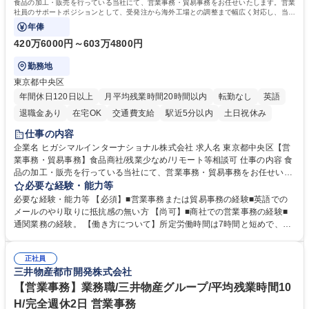
食品の加工・販売を行っている当社にて、営業事務・貿易事務をお任せいたします。営業
社員のサポートポジションとして、受発注から海外工場との調整まで幅広く対応し、当社
事業の根幹を支えていただきます。
年俸
420万6000円～603万4800円
勤務地
東京都中央区
年間休日120日以上
月平均残業時間20時間以内
転勤なし
英語
退職金あり
在宅OK
交通費支給
駅近5分以内
土日祝休み
仕事の内容
企業名 ヒガシマルインターナショナル株式会社 求人名 東京都中央区【営
業事務・貿易事務】食品商社/残業少なめ/リモート等相談可 仕事の内容 食
品の加工・販売を行っている当社にて、営業事務・貿易事務をお任せいた
します。営業社員のサポートポジションとして、受発注から海外工場との
必要な経験・能力等
調整まで幅広く対応し、当社事業の根幹を支えていただきます。 ■受発注
必要な経験・能力等 【必須】■営業事務または貿易事務の経験■英語での
業務、請求書発行 ■海外工場とのスケジュール調整 ■在庫管理 ■輸入書類
メールのやり取りに抵抗感の無い方 【尚可】■商社での営業事務の経験■
の確認・作成 ■配送手配 ■通関業者を通して行う輸出入業全般 ■倉庫との
通関業務の経験。 【働き方について】所定労働時間は7時間と短めで、残
倉入れ調整等 ※ゼネラリストとしてのキャリアアップを目指すことが可能
業も月平均20時間以下です。時差出勤制度や週1日のリモート勤務も相談
です。単に商品を販売するだけでなく原料の仕入れから販売までをトータ
可能で、ワークライフバランスを保ち長期就業しやすい環境です。 【当社
ルプロデュースしているため、商品に関わる全ての業務をサポート頂きま
正社員
の強み】1991年の設立以来、外食産業を中心としたお客様の多様なニー
三井物産都市開発株式会社
す。 募集職種 東京都中央区【営業事務・貿易事務】食品商社/残業少なめ/
ズに沿った冷凍水産物等の生産・輸入・販売を一貫して手掛けています。
リモート等相談可
自社工場と海外拠点の強固な連携によるワンストップサービスが最大の強
【営業事務】業務職/三井物産グループ/平均残業時間10
みです。 学歴・資格 学歴：大学院 大学 語学力：英語 資格：
H/完全週休2日 営業事務