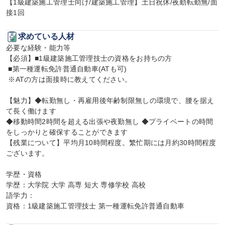
【1級建築施工管理士向け/建築施工管理】土日祝休/夜勤転勤無/面
接1回
求めている人材
必要な経験・能力等

【必須】■1級建築施工管理技士の資格をお持ちの方

 ■第一種運転免許普通自動車(ATも可)

 ※ATの方は面接時に教えてください。

【魅力】◆転勤無し・再雇用後年齢制限無しの環境で、腰を据え
て長く働けます

◆移動時間2時間を超える出張や夜勤無し ◆プライベートの時間
をしっかりと確保することができます

【残業について】平均月10時間程度。繁忙期には月約30時間程度
ございます。

学歴・資格

学歴：大学院 大学 高専 短大 専修学校 高校

語学力：

資格：1級建築施工管理技士 第一種運転免許普通自動車