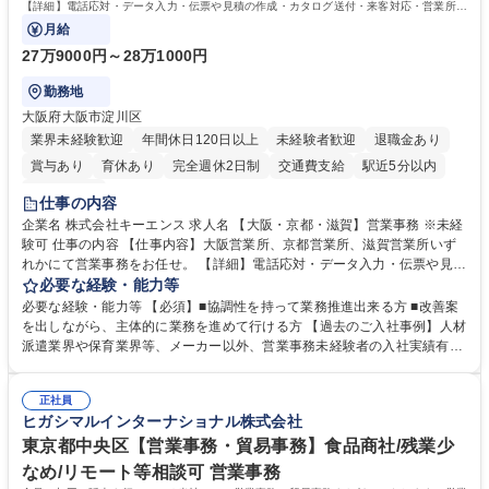
格：
【詳細】電話応対・データ入力・伝票や見積の作成・カタログ送付・来客対応・営業所内
で発生する事務業務や業務改善をお任せ。
月給
27万9000円～28万1000円
勤務地
大阪府大阪市淀川区
業界未経験歓迎
年間休日120日以上
未経験者歓迎
退職金あり
賞与あり
育休あり
完全週休2日制
交通費支給
駅近5分以内
土日祝休み
仕事の内容
企業名 株式会社キーエンス 求人名 【大阪・京都・滋賀】営業事務 ※未経
験可 仕事の内容 【仕事内容】大阪営業所、京都営業所、滋賀営業所いず
れかにて営業事務をお任せ。 【詳細】電話応対・データ入力・伝票や見積
の作成・カタログ送付・来客対応・営業所内で発生する事務業務や業務改
必要な経験・能力等
善をお任せ。 【教育制度】ご入社後、育成担当とペアになりながらOJTに
必要な経験・能力等 【必須】■協調性を持って業務推進出来る方 ■改善案
て業務を覚えていただくことが可能です。業務システムがきちんと構築さ
を出しながら、主体的に業務を進めて行ける方 【過去のご入社事例】人材
れているため、スムーズに仕事に慣れることができる環境です。また、
派遣業界や保育業界等、メーカー以外、営業事務未経験者の入社実績有
「チームで成果を出す文化」があり、良いやり方を積極的に共有しながら
【当社の事務職について】単なる事務ではなく主体性を発揮したサポート
常に改善を目指す風土のため、安心して業務に取り組んでいただけます。
により、キーエンスの付加価値向上に貢献します。ベースの定型業務に加
募集職種 【大阪・京都・滋賀】営業事務 ※未経験可
正社員
えて、お客様や社員の状況に合わせ、能動的なサポート、改善の動きも期
ヒガシマルインターナショナル株式会社
待され。組織を支えるスペシャリストとして、チームに貢献し、結果的に
社員から頼られる存在になることができます。平均19:30の退勤以降の業
東京都中央区【営業事務・貿易事務】食品商社/残業少
務の持ち帰りも禁止されており、メリハリのある働き方となります。 学
なめ/リモート等相談可 営業事務
歴・資格 学歴：大学院 大学 高専 短大 語学力： 資格：