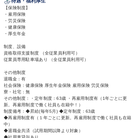
待遇・福利厚生
【保険制度】

・雇用保険

・労災保険

・健康保険

・厚生年金

制度、設備

資格取得支援制度 （全従業員利用可）

従業員専用駐車場あり （全従業員利用可）

その他制度

退職金：有

社会保険：健康保険 厚生年金保険 雇用保険 労災保険

寮・社宅：無

その他制度：・定年制度：63歳 ・再雇用制度有（1年ごとに更
新。再雇用制度で働く社員も在籍中！）

制度備考：◆昇給(毎年5月) ◆定年制度：63歳

◆再雇用制度有（１年ごとに更新。再雇用制度で働く社員も在籍
中）

◆退職金共済（試用期間以降より対象）

◆社用車貸与あり
