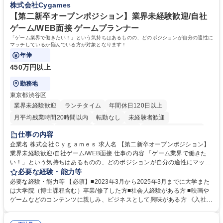
株式会社Cygames
力： 資格：
【第二新卒オープンポジション】業界未経験歓迎/自社
ゲーム/WEB面接 ゲームプランナー
「ゲーム業界で働きたい！」という気持ちはあるものの、どのポジションが自分の適性に
マッチしているか悩んでいる方が対象となります！
年俸
450万円以上
勤務地
東京都渋谷区
業界未経験歓迎
ランチタイム
年間休日120日以上
月平均残業時間20時間以内
転勤なし
未経験者歓迎
住宅手当あり
経験者歓迎
完全週休2日制
インセンティブあり
仕事の内容
交通費支給
土日祝休み
服装自由
昼食補助あり
第二新卒歓迎
企業名 株式会社Ｃｙｇａｍｅｓ 求人名 【第二新卒オープンポジション】
業界未経験歓迎/自社ゲーム/WEB面接 仕事の内容 「ゲーム業界で働きた
食事補助あり
い！」という気持ちはあるものの、どのポジションが自分の適性にマッチ
しているか悩んでいる方が対象となります！ 総合職（プランナー/データ
必要な経験・能力等
アナリストなど）、技術職（開発エンジニ ア/インフラエンジニアな
必要な経験・能力等 【必須】■2023年3月から2025年3月までに大学また
ど）、デザイン職（デザイナー/イラストレ ーターなど）等から、面接で
は大学院（博士課程含む）卒業/修了した方■社会人経験がある方 ■映画や
ご希望と適正にマッチしたポジションをご案内いたします。ゲームやエン
ゲームなどのコンテンツに親しみ、ビジネスとして興味がある方 《入社実
タメコンテンツが大好きで、「ゲーム業界の未来を自らの手で作りたい」
績 例》 ・メーカー → プロジェクトマネージャー ・ソーシャルゲーム →
「最高のコンテンツを作るためには、何でもやる」という情熱に溢れた方
ゲームプランナー ・通信 → ゲームエンジニア ・独立行政法人 → データ