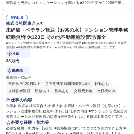
鑑みてジョブローテーションを行います。 【育成】OJTでの現場育成や研
関係者と円滑なコミュニケーションを図れる ■2024年度から2026年度ま
修カリキュラムを通じて、Daigasグループの業務で必要となる知識につい
での3ヵ年を対象とする「Daigasグループ中期経営計画2026」を策定しま
て学んでいただきます。 募集職種 【第二新卒】事務系総合職 #関西を代
した。https://www.osakagas.co.jp/company/press/pr2024/1777576_564
表するインフラ企業 #ポテンシャル採用
契約社員
72.html ■エネルギーセキュリティの不安定化や気候変動による自然災害の
株式会社関東合人社
甚大化など、これまで以上に社会課題解決の重要性が高まっています。
「未来の日常」の創造に向けて持続可能な社会の実現に貢献してまいりま
未経験・ベテラン歓迎【お茶の水】マンション管理事務
す。 学歴・資格 学歴：大学院 大学 語学力： 資格：
転勤無/年休123日 その他不動産施設管理/保全
■マンション管理組合の運営サポート及び管理員の指導 ■担当物件における修繕工事等受
注業務 ■事務所内での事務業務等 ★異業界からの転職者が多数活躍しています
月給
38万円
勤務地
東京都千代田区
年間休日120日以上
月平均残業時間20時間以内
転勤なし
未経験者歓迎
研修あり
賞与あり
交通費支給
土日祝休み
仕事の内容
企業名 株式会社関東合人社 求人名 未経験・ベテラン歓迎【お茶の水】マ
ンション管理事務◎転勤無/年休123日 仕事の内容 ■マンション管理組合の
運営サポート及び管理員の指導 ■担当物件における修繕工事等受注業務 ■
事務所内での事務業務等 ★異業界からの転職者が多数活躍しています
必要な経験・能力等
【年収補足】532万円 ＋別途インセンティヴで平均約100万円/年（昨年度
必要な経験・能力等 【必須】■資格取得に向けてコツコツ努力できる方 ■
実績） ＋管理業務主任者資格手当50,000円/月 ★親会社である株式会社合
PCスキル（Excel,PowerPoint,Word） ■積極的に行動できる方 【入社