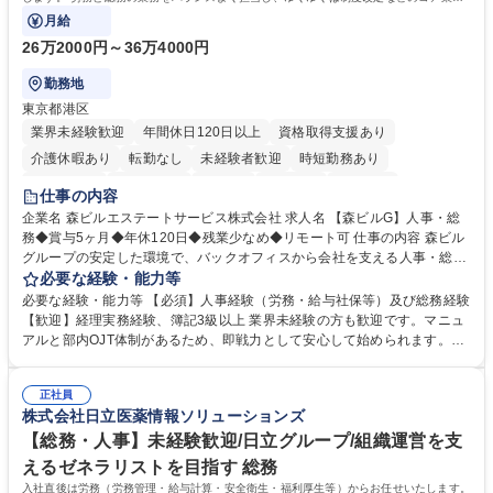
にも挑戦できる、やりがいある環境です。
月給
26万2000円～36万4000円
勤務地
東京都港区
業界未経験歓迎
年間休日120日以上
資格取得支援あり
介護休暇あり
転勤なし
未経験者歓迎
時短勤務あり
経験者歓迎
退職金あり
在宅OK
賞与あり
育休あり
仕事の内容
完全週休2日制
交通費支給
長期歓迎
駅近5分以内
土日祝休み
企業名 森ビルエステートサービス株式会社 求人名 【森ビルG】人事・総
務◆賞与5ヶ月◆年休120日◆残業少なめ◆リモート可 仕事の内容 森ビル
グループの安定した環境で、バックオフィスから会社を支える人事・総務
をお任せします。 労務と総務の業務をバランスよく担当し、ゆくゆくは制
必要な経験・能力等
度改定などのコア業務にも挑戦できる、やりがいある環境です。 ■勤怠管
必要な経験・能力等 【必須】人事経験（労務・給与社保等）及び総務経験
理、給与計算、社会保険手続き、年末調整等の労務管理全般 ■入退社手続
【歓迎】経理実務経験、簿記3級以上 業界未経験の方も歓迎です。マニュ
き、社内規定の改定や人事制度改定などのコア業務 ■社内イベントの企画
アルと部内OJT体制があるため、即戦力として安心して始められます。
運営やその他総務業務全般 ※労務と総務を1：1の割合でお任せ。 入社後
【魅力・やりがい】森ビルGの安定基盤で労務から総務まで幅広く携われ
は部内のOJTを中心に、あなたの経験に合わせて不足している部分はいつ
ます。定型業務に留まらず、社内規定や人事制度の改定など会社のコア業
でも質問・相談できる環境が整っているため、安心して成長できます。 募
正社員
務に挑戦できるため、自身の成長と組織への貢献度をダイレクトに実感で
株式会社日立医薬情報ソリューションズ
集職種 【森ビルG】人事・総務◆賞与5ヶ月◆年休120日◆残業少なめ◆
きます。 残業少なめ、週1日リモート可など、ワークライフバランスを保
リモート可
ち長期活躍できる環境です。 「これまでの幅広い経験を活かし、長期的な
【総務・人事】未経験歓迎/日立グループ/組織運営を支
キャリアを築きたい」という前向きな意欲と挑戦を全力で応援します。 学
えるゼネラリストを目指す 総務
歴・資格 学歴：大学院 大学 高専 短大 専修学校 高校 語学力： 資格：日商
入社直後は労務（労務管理・給与計算・安全衛生・福利厚生等）からお任せいたします。