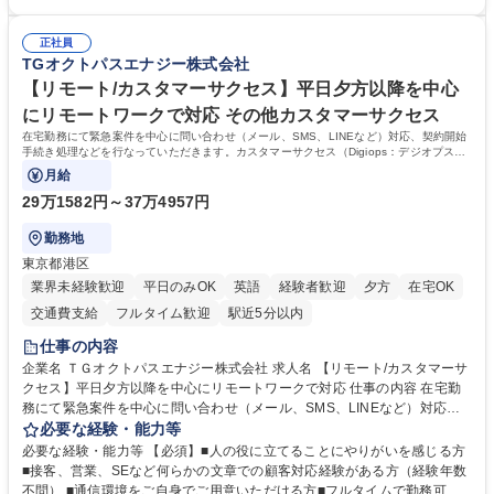
す。※未経験の方に関しては、入行後3ヶ月間の金融の実務を学んでいた
績があります。 ＜求める人物像＞DBJでは、強い社会的使命感をもち、今
だく研修を準備しております。 ・法人RM業務・金融機能業務・コーポレ
後の日本のあり方を俯瞰する総合性と、金融分野のフロンティアを切り拓
ート・ナレッジ業務 ※それぞれの業務内容に関しては、別途その他労働条
正社員
く高い志を併せもった人材を求めています。ポテンシャル採用（第2新
TGオクトパスエナジー株式会社
件備考欄に記載 募集職種 【総合職/ポテンシャル採用(第2新卒)】投融資一
卒）では、金融業界での経験や知識を問いません。新たな時代を見据え
体型のソリューション提案
て、複雑化する社会課題の解決に向けて先鞭をつける役割を担いたい、と
【リモート/カスタマーサクセス】平日夕方以降を中心
いう気概をお持ちの方を心待ちにしています。 学歴・資格 学歴：大学院
にリモートワークで対応 その他カスタマーサクセス
大学 語学力： 資格：
在宅勤務にて緊急案件を中心に問い合わせ（メール、SMS、LINEなど）対応、契約開始
手続き処理などを行なっていただきます。カスタマーサクセス（Digiops：デジオプス）
と運用構築の業務となります。
月給
29万1582円～37万4957円
勤務地
東京都港区
業界未経験歓迎
平日のみOK
英語
経験者歓迎
夕方
在宅OK
交通費支給
フルタイム歓迎
駅近5分以内
仕事の内容
企業名 ＴＧオクトパスエナジー株式会社 求人名 【リモート/カスタマーサ
クセス】平日夕方以降を中心にリモートワークで対応 仕事の内容 在宅勤
務にて緊急案件を中心に問い合わせ（メール、SMS、LINEなど）対応、
契約開始手続き処理などを行なっていただきます。カスタマーサクセス
必要な経験・能力等
（Digiops：デジオプス）と運用構築の業務となります。 ■お問い合わせ
必要な経験・能力等 【必須】■人の役に立てることにやりがいを感じる方
対応業務全般（システム入力、契約手続き含む） ■デジタルコミュニケー
■接客、営業、SEなど何らかの文章での顧客対応経験がある方（経験年数
ションツール（メール、SMS、LINE等）を使用 ■お客様のニーズに応じた
不問） ■通信環境をご自身でご用意いただける方■フルタイムで勤務可能