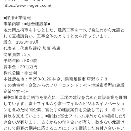
https://www.r-agent.com/

■採用企業情報

事業内容：■総合建設業■

地元南足柄市を中心とした、建築工事を一式で発注元から元請と
して直接請負い、工事全体のとりまとめを行っています。

設立：1953年09月

代表者：代表取締役 加藤 裕康

従業員数：3人

平均年齢：50.0歳

資本金：20百万円

株式公開：非公開

本社所在地：〒250-0126 神奈川県南足柄市 狩野６７８

その他備考・企業からのフリーコメント：≪～地域密着型の建設
企業です～≫

■神奈川県南足柄市を拠点に、工場の建設を含めた建設事業を展開
しています。富士フイルムや富士フイルムビジネスイノベーショ
ンを含めた民間企業、官公庁の建設案件を受託しており、各々の
発展を支えています。■当社は富士フィルム系列からの継続した引
き合いが有ります。古くからの付き合いが有り、数少ない元請け
として顧客の期待に応えることによって継続したお付き合いをい