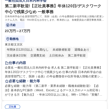
一般社団法人日本内科学会
イフスタイルに応じた柔軟な働き方が可能です。育児や介護との両立も応
第二新卒歓迎!【正社員事務】年休120日/デスクワーク
援します。 学歴・資格 学歴：大学院 大学 語学力： 資格：
中心で残業少なめ 一般事務
日本内科学会の会員管理部門にて、医師（会員）の年会費徴収や住所等個人情報の変更シ
ステム入力、電話・FAX対応をお任せします。将来的には、各種委員会の運営事務局業務
などにも幅広く携わっていただきます。
月給
23万円～27万円
勤務地
東京都文京区
年間休日120日以上
転勤なし
未経験者歓迎
退職金あり
完全週休2日制
交通費支給
土日祝休み
第二新卒歓迎
仕事の内容
企業名 一般社団法人日本内科学会 求人名 第二新卒歓迎！【正社員事務】
年休120日/デスクワーク中心で残業少なめ 仕事の内容 日本内科学会の会
員管理部門にて、医師（会員）の年会費徴収や住所等個人情報の変更シス
テム入力、電話・FAX対応をお任せします。将来的には、各種委員会の運
必要な経験・能力等
営事務局業務などにも幅広く携わっていただきます。 【会員管理・データ
必要な経験・能力等 《第二新卒・業界未経験・職種未経験歓迎》 【必
入力業務】 ・医師（会員）の住所変更、個人情報のシステム登録・更新
須】基本的なPC操作（Word、Excelによるデータ入力やメール対応等）
・年会費の徴収管理や入金データの照合確認 【問い合わせ対応】 ・会員
ができる方 【魅力点】 ・年休120日以上に加え、9時～17時の「実働7時
（医師）からの電話、FAX、ネット申請に伴う相談受付 ・複雑な案件のへ
間勤務」で残業も少なくワークライフバランスは抜群です。 【将来的な業
のエスカレーション・連携対応 募集職種 第二新卒歓迎！【正社員事務】
務（各種委員会運営）】 ・学会内における各種委員会のスケジュール調
年休120日/デスクワーク中心で残業少なめ
正社員
整、資料作成、当日の運営サポート 学歴・資格 学歴：大学院 大学 語学