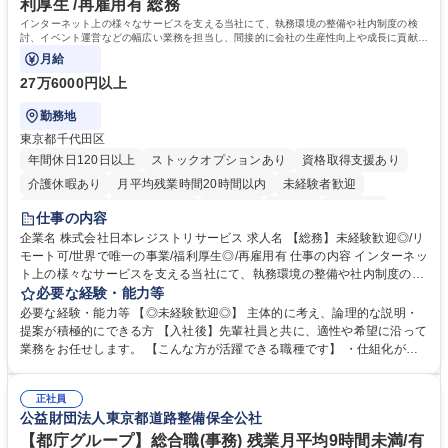
利厚生 /再雇用有 総務
院 大学 語学力： 資格：宅地建物取引士
インターネット上の様々なサービスを支える当社にて、執務環境の整備や社内制度の検
討、イベント運営などの幅広い業務を担当し、間接的に会社の生産性向上や成長に貢献し
ている部署です。
月給
27万6000円以上
勤務地
東京都千代田区
年間休日120日以上
ストックオプションあり
資格取得支援あり
介護休暇あり
月平均残業時間20時間以内
未経験者歓迎
住宅手当あり
時短勤務あり
研修あり
在宅OK
賞与あり
仕事の内容
完全週休2日制
交通費支給
駅近5分以内
土日祝休み
服装自由
企業名 株式会社日本レジストリサービス 求人名 【総務】未経験歓迎◎/リ
モート可/世界で唯一の事業/福利厚生◎/再雇用有 仕事の内容 インターネッ
ト上の様々なサービスを支える当社にて、執務環境の整備や社内制度の検
討、イベント運営などの幅広い業務を担当し、間接的に会社の生産性向上
必要な経験・能力等
や成長に貢献している部署です。 会社の全メンバーが安心して長く成果を
必要な経験・能力等 【◎未経験歓迎◎】 主体的に考え、論理的な説明・
発揮できる環境を整えるために、毎日のメンテナンスや維持管理に加え、
提案が積極的にできる方 【入社後】先輩社員と共に、適性や希望に沿って
新たな施策検討を積極的に行っていただき、会社全体を巻き込み課題解決
業務をお任せします。 【こんな方が活躍できる職種です】 ・仕組化が好
を推進。 ・オフィス運営：執務環境の整備・物品管理・社内規定整備/改
き/得意・協働の姿勢を持っている・優先順位付け、マルチタスクが得意・
善・イベント企画/運営・非常時の対応 など、本人の希望や適性によって
様々な立場で物事を考えられる・定型業務だけでなく突発的な出来事にも
幅広い業務の体得が可能で、多様なキャリアパスを描くことも可能です。
正社員
対処できる・新しいことに興味関心がある 【魅力】■自己啓発支援：資格
公益財団法人東京都道路整備保全公社
募集職種 【総務】未経験歓迎◎/リモート可/世界で唯一の事業/福利厚生◎/
取得や通信教育など費用の80%（年間25万円まで）を補助 ■住宅手当：家
再雇用有
賃の50%（月額7万円まで）を補助 学歴・資格 学歴：大学院 大学 語学
【都庁グループ】総合職(事務) 残業月平均9時間未満/有