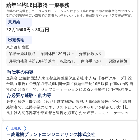
力： 資格：
給年平均16日取得 一般事務
当社の総合職として、ジョブローテーションによる人事経理部門や収益事業等のフロント
部門の部署等幅広い部署での業務をお任せいたします。研修制度やキャリア支援が充実し
ております！ ※下記業務詳細
月給
22万1500円～30万円
勤務地
東京都新宿区
業界未経験歓迎
年間休日120日以上
介護休暇あり
月平均残業時間20時間以内
転勤なし
住宅手当あり
経験者歓迎
研修あり
退職金あり
賞与あり
完全週休2日制
交通費支給
仕事の内容
駅近5分以内
資格取得手当あり
食事補助あり
企業名 公益財団法人東京都道路整備保全公社 求人名 【都庁グループ】総
合職（事務）◇残業月平均9時間未満／有給年平均16日取得 仕事の内容 当
社の総合職として、ジョブローテーションによる人事経理部門や収益事業
等のフロント部門の部署等幅広い部署での業務をお任せいたします。研修
必要な経験・能力等
制度やキャリア支援が充実しております！ ※下記業務詳細 【業務詳細】■
必要な経験・能力等 【歓迎】営業経験or総務/人事/経理経験or官公庁職員
管理部門：広報、人事、経理など当公社の運営に係る管理業務 ■収益部
経験者で、道路事業のゼネラリストとしてのキャリアを積みたい方【社
門：駐車場の新規開拓、管理運営、新宿駅西口広場の「イベントコーナ
風】社内関係部署や東京都と連携が必要なため綿密にコミュニケーション
ー」などの管理運営 ■道路部門：整備の急がれる骨格幹線道路や木造住宅
を図っています。 【業務の魅力】■幅広く携われる：総合職（事務）で
密集地域の特定整備路線の用地取得、道路に関する普及啓発事業、都内の
は、駐車場の管理運営や道路用地の取得、公益財団法人の中枢を担う管理
道路施設や道路工事現場の見学ツアー事業 ※入社後は上記いずれかの部門
正社員
部門など多岐に渡る業務を経験できます。 ■様々なプロジェクト：駐車場
三菱電機プラントエンジニアリング株式会社
へ配属。※業務内容変更の範囲：会社の定める業務 募集職種 【都庁グル
事業の他、新宿駅西口広場内に設置された照明を兼ねた広告「ブライトサ