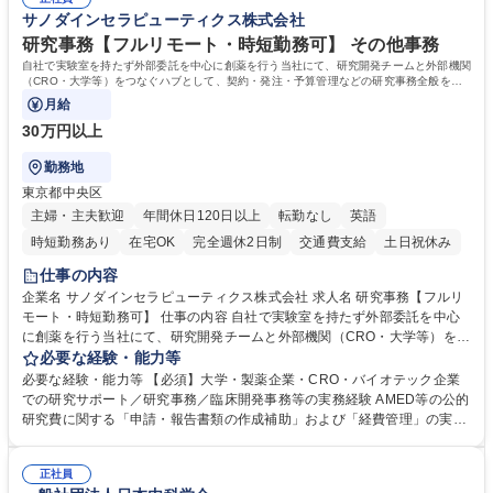
管理 ・福利厚生関連 ・職員からの問合せ、相談対応 ・その他日常の総務
サノダインセラピューティクス株式会社
業務全般 募集職種 【東京／文京区】公益財団法人の総務人事業務／年間
休日125日
研究事務【フルリモート・時短勤務可】 その他事務
自社で実験室を持たず外部委託を中心に創薬を行う当社にて、研究開発チームと外部機関
（CRO・大学等）をつなぐハブとして、契約・発注・予算管理などの研究事務全般をお
任せします。
月給
30万円以上
勤務地
東京都中央区
主婦・主夫歓迎
年間休日120日以上
転勤なし
英語
時短勤務あり
在宅OK
完全週休2日制
交通費支給
土日祝休み
仕事の内容
企業名 サノダインセラピューティクス株式会社 求人名 研究事務【フルリ
モート・時短勤務可】 仕事の内容 自社で実験室を持たず外部委託を中心
に創薬を行う当社にて、研究開発チームと外部機関（CRO・大学等）をつ
なぐハブとして、契約・発注・予算管理などの研究事務全般をお任せしま
必要な経験・能力等
す。 ■見積取得、発注、検収、請求処理等の事務手続き ■委託先との定例
必要な経験・能力等 【必須】大学・製薬企業・CRO・バイオテック企業
会議の調整・アジェンダ準備・議事録作成 ■研究報告書、試験関連資料、
での研究サポート／研究事務／臨床開発事務等の実務経験 AMED等の公的
SOP等の整備・版管理・保管 ■研究開発の進捗・タイムライン・予算執行
研究費に関する「申請・報告書類の作成補助」および「経費管理」の実務
管理サポート ■AMED等公的研究費の申請・報告書類作成補助および経費
経験 【尚可】 ■URA経験または産学連携・研究費管理の経験 ■AMED等の
管理 ■社内外関係者との連絡調整・その他研究開発に関わる総務・庶務 募
公的研究費の申請・執行管理経験 ■英語での文書読解・メール対応力 【働
集職種 研究事務【フルリモート・時短勤務可】
正社員
き方について】フルリモートやハイブリッド勤務、時短勤務など個々のラ