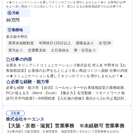
≪★コミュニケーションを通してキリンのファンを増やしませんか？★≫ お客様のお声
をより良い商品づくりに活かしていく上で、窓口となるお客様相談室でのお仕事です。
月給
30万円
勤務地
東京都中野区
業界未経験歓迎
年間休日120日以上
退職金あり
在宅OK
賞与あり
交通費支給
土日祝休み
寮・社宅あり
仕事の内容
企業名 キリンアンドコミュニケーションズ株式会社 求人名 中野本社【お
客様相談室】お客様のお声をもとにより良い商品づくりへ貢献 仕事の内容
≪★コミュニケーションを通してキリンのファンを増やしませんか？★≫
お客様のお声をより良い商品づくりに活かしていく上で、窓口となるお客
必要な経験・能力等
様相談室でのお仕事です。 日々お客様からいただくキリングループへのご
必要な経験・能力等 【必須】コールセンターやお客様相談室の業務経験、
意見を、企業活動に活かしています。お客様からの声に迅速かつ誠意をも
PCが使える方（Word・Excel）【働き方】在宅勤務・リモートワーク相
って対応、情報提供するとともにグループ内活動に反映しています。 【具
談可/月平均残業7～8時間程度 【入社後の研修】着任から1か月は電話対応
体的には】電話応対、メール、お手紙対応、ご指摘品調査報告書作成、有
のOJTを中心に実施し、電話対応に慣れた段階でメール・手紙のOJTを実
人チャットボット対応など。 【1日の対応件数】■電話：月間一人当たり
施する予定です。独り立ち以降もしっかりフォローする体制を整えていま
平均100件前後■メール・手紙：同上40件前後 募集職種 中野本社【お客様
正社員
すのでご安心ください。 【当社について】キリングループの広報機能を担
株式会社キーエンス
相談室】お客様のお声をもとにより良い商品づくりへ貢献
う会社として、お客様との出会いを大切にし、磨き上げたホスピタリティ
を込めてコミュニケーションをとりながら広報関連業務を行っておりま
【大阪・京都・滋賀】営業事務 ※未経験可 営業事務
す。 学歴・資格 学歴：大学院 大学 高専 短大 専修学校 高校 語学力： 資
【仕事内容】大阪営業所、京都営業所、滋賀営業所いずれかにて営業事務をお任せ。