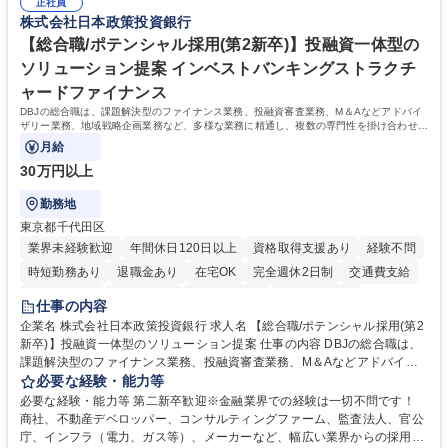
のご応募をお待ちしております。 募集職種 【第二新卒オープンポジショ
正社員
サイエンティスト 学歴・資格 学歴：大学院 大学 語学力： 資格：
株式会社日本政策投資銀行
ン】業界未経験歓迎/自社ゲーム/WEB面接
【総合職/ポテンシャル採用(第2新卒)】投融資一体型の
ソリューション提案 インベストバンキングストラクチ
ャードファイナンス
DBJの総合職は、課題解決型のファイナンス業務、投融資審査業務、M＆Aなどアドバイ
ザリー業務、地域戦略企画業務など、多様な業務に精通し、複数の専門性を掛け合わせて
広く社会に貢献していく職種です。
月給
30万円以上
勤務地
東京都千代田区
業界未経験歓迎
年間休日120日以上
資格取得支援あり
経験不問
時短勤務あり
退職金あり
在宅OK
完全週休2日制
交通費支給
駅近5分以内
土日祝休み
第二新卒歓迎
寮・社宅あり
仕事の内容
食事補助あり
託児所あり
企業名 株式会社日本政策投資銀行 求人名 【総合職/ポテンシャル採用(第2
新卒)】投融資一体型のソリューション提案 仕事の内容 DBJの総合職は、
課題解決型のファイナンス業務、投融資審査業務、M＆Aなどアドバイザ
リー業務、地域戦略企画業務など、多様な業務に精通し、複数の専門性を
必要な経験・能力等
掛け合わせて広く社会に貢献していく職種です。 入社後は、横断的なロー
必要な経験・能力等 第二新卒歓迎※金融業界での経験は一切不問です！
テーションを経て適性や専門性に応じたキャリアを形成していただきま
商社、不動産デベロッパー、コンサルティングファーム、監査法人、官公
す。総合職として入社いただき、下記いずれかの部門でご活躍いただきま
庁、インフラ（電力、ガス等）、メーカーなど、幅広い業界からの採用実