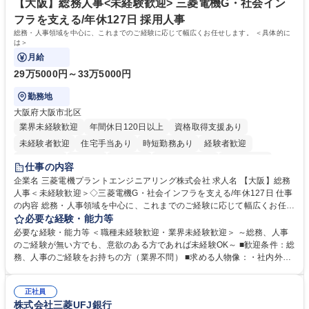
ープ】総合職（事務）◇残業月平均9時間未満／有給年平均16日取得
イン」の管理運営を行うなど、事業収益を生み出す活動を積極的に行って
【大阪】総務人事<未経験歓迎> 三菱電機G・社会イン
います。 学歴・資格 学歴：大学院 大学 高専 短大 専修学校 高校 語学力：
フラを支える/年休127日 採用人事
資格：
総務・人事領域を中心に、これまでのご経験に応じて幅広くお任せします。 ＜具体的に
は＞
月給
29万5000円～33万5000円
勤務地
大阪府大阪市北区
業界未経験歓迎
年間休日120日以上
資格取得支援あり
未経験者歓迎
住宅手当あり
時短勤務あり
経験者歓迎
退職金あり
在宅OK
賞与あり
完全週休2日制
交通費支給
仕事の内容
駅近5分以内
土日祝休み
服装自由
寮・社宅あり
食事補助あり
企業名 三菱電機プラントエンジニアリング株式会社 求人名 【大阪】総務
人事＜未経験歓迎＞◇三菱電機G・社会インフラを支える/年休127日 仕事
の内容 総務・人事領域を中心に、これまでのご経験に応じて幅広くお任せ
します。 ＜具体的には＞ ・総務/人事労務（給与・社保・勤怠管理など）
必要な経験・能力等
・採用・教育研修 ・福利厚生運用 など ※基本的には事務所勤務ですが、
必要な経験・能力等 ＜職種未経験歓迎・業界未経験歓迎＞ ～総務、人事
採用や教育等の業務内容により、関西圏以外への日帰り・宿泊を伴う国内
のご経験が無い方でも、意欲のある方であれば未経験OK～ ■歓迎条件：総
出張もございます。 ※担当業務を持ちつつ、お互いに助け合いながら、総
務、人事のご経験をお持ちの方（業界不問） ■求める人物像：・社内外の
務部という組織として協力しながら進める体制です。 募集職種 【大阪】
関係各部門との調整を率先して行い、業務を円滑に遂行できる協調性やコ
総務人事＜未経験歓迎＞◇三菱電機G・社会インフラを支える/年休127日
ミュニケーション能力を持っている方 ・人事総務領域に興味がありゼネラ
正社員
リスト志向をお持ちの方 学歴・資格 学歴：大学院 大学 語学力： 資格：
株式会社三菱UFJ銀行