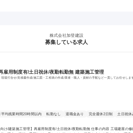
株式会社加登建設
募集している求人
再雇用制度有/土日祝休/夜勤転勤無 建築施工管理
 現場打合せ/見積書作成/施工図・工程表の作成/業者・職人・資材の手配など一貫してお任せしま
月平均残業時間20時間以内
転勤なし
退職金あり
完全週休2日制
土日祝休