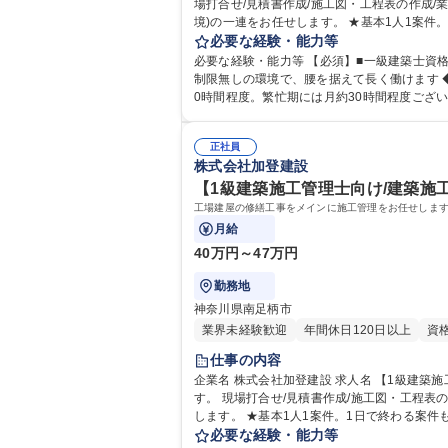
場打合せ/見積書作成/施工図・工程表の作成/業者・職人
境)の一連をお任せします。 ★基本1人1案
ことはなく、自分のペースで働くことができます。 [主
必要な経験・能力等
け/建築施工管理】再雇用制度有/土日祝休/夜
必要な経験・能力等 【必須】■一級建築士資格をお持ちの方 ■第一種運転免許普通自動車(ATも可) ※ATの方は面接時に教えてくださ
制限無しの環境で、腰を据えて長く働けます 
正社員
株式会社加登建設
【1級建築施工管理士向け/建築施工
工場建屋の修繕工事をメインに施工管理をお任せします
月給
40万円～47万円
勤務地
神奈川県南足柄市
業界未経験歓迎
年間休日120日以上
資
仕事の内容
企業名 株式会社加登建設 求人名 【1級建築施工管理士向け/建築施工管理】土日祝休/夜勤転勤無/面接1回 仕事の内容 工場建屋の修繕工事をメインに施工管理をお任せしま
す。 現場打合せ/見積書作成/施工図・工程表の作成/業者・職人・
します。 ★基本1人1案件。1日で終わる案
のペースで働くことができます。 [主な顧客]富士フイルム神奈
必要な経験・能力等