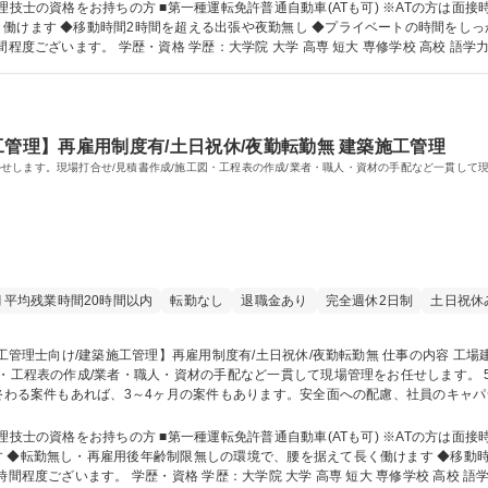
) ※ATの方は面接時に教えてください。 【魅力】◆転勤無し・再
働けます ◆移動時間2時間を超える出張や夜勤無し ◆プライベートの時間をしっ
校 語学力： 資格：1級建築施工管理技士 第一種運転免
工管理】再雇用制度有/土日祝休/夜勤転勤無 建築施工管理
せします。現場打合せ/見積書作成/施工図・工程表の作成/業者・職人・資材の手配など一貫して
月平均残業時間20時間以内
転勤なし
退職金あり
完全週休2日制
土日祝休
/業者・職人・資材の手配など一貫して現場管理をお任せします。 5大管理(安全・原価・工程・品質・環境)の一
で終わる案件もあれば、3～4ヶ月の案件もあります。安全面への配慮、社員のキャ
富士フイルム神奈川工場/富士フイルム関連企業南足柄工場・海老名工場/官公庁 など 募集職種 【2級
勤転勤無
) ※ATの方は面接時に教えてください。 【魅力】 ◆ご入社後は
 ◆転勤無し・再雇用後年齢制限無しの環境で、腰を据えて長く働けます ◆移動時
校 高校 語学力： 資格：2級建築施工管理技士 第一種運転