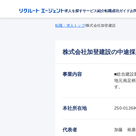
求人を探す
サービス紹介
転職成功ガイド
お
転職・求人トップ
/
株式会社加登建設
株式会社加登建設の中途採
事業内容
■総合建設業
地元南足柄
す。
本社所在地
250-01
代表者
加藤　裕康