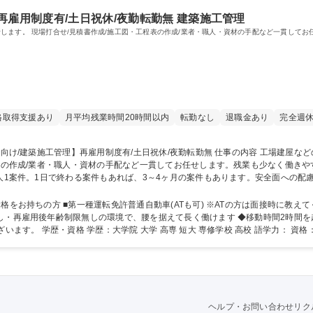
再雇用制度有/土日祝休/夜勤転勤無 建築施工管理
工場建屋などの修繕工事を中心に建築施工管理をお任せします。 現場打合せ/見積書作成/施工図・工程表の作成/業者・職人・資
格取得支援あり
月平均残業時間20時間以内
転勤なし
退職金あり
完全週休
/業者・職人・資材の手配など一貫してお任せします。残業も少なく働きやすい環境です。 5大管理(
1人1案件。1日で終わる案件もあれば、3～4ヶ月の案件もあります。安全面への
ます。 [主な顧客]富士フイルム神奈川工場/富士フイルム関連企業南足柄工場・海老名工場/
祝休/夜勤転勤無
てください。 【魅力】 ◆ご入社後は研修期間が
し・再雇用後年齢制限無しの環境で、腰を据えて長く働けます ◆移動時間2時間を
月10時間程度。繁忙期には月約30時間程度ございます。 学歴・資格 学歴：大学院 大学 高専 短大 専修学
ヘルプ・お問い合わせ
リク