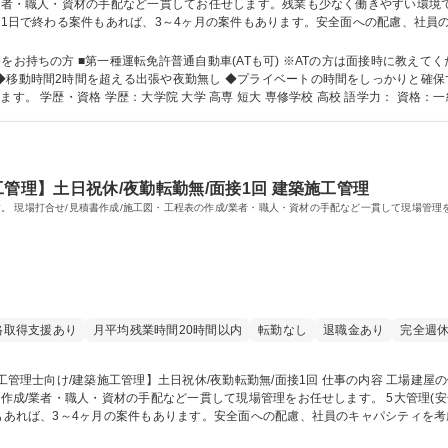
・資材の手配など一貫してお任せします。残業も少なく働きやすい環境です。 5大管理(安全・原価・工程・
件。1日で終わる案件もあれば、3～4ヶ月の案件もあります。安全面への配慮、社
な顧客]富士フイルム神奈川工場/富士フイルム関連企業南足柄工場・海老名工場/官公庁 など 募
勤転勤無
い。 【魅力】 ◆転勤無し・再雇用後年齢
◆移動時間2時間を超える出張や夜勤無し ◆プライベートの時間をしっかりと確保
0時間程度。繁忙期には月約30時間程度ございます。 学歴・資格 学歴：大学院 大学 高専 短大 専修学校 高校
管理】土日祝休/夜勤転勤無/面接1回 建築施工管理
。 現場打合せ/見積書作成/施工図・工程表の作成/業者・職人・資材の手配など一貫して現場管理
格取得支援あり
月平均残業時間20時間以内
転勤なし
退職金あり
完全週休
資材の手配など一貫して現場管理をお任せします。 5大管理(安全・原価・工程・品質・環境)の一連をお任せ
件もあれば、3～4ヶ月の案件もあります。安全面への配慮、社員のキャパシティを
川工場/富士フイルム関連企業南足柄工場・海老名工場/官公庁 など 募集職種 【1級建築施工管理士向け/建築施