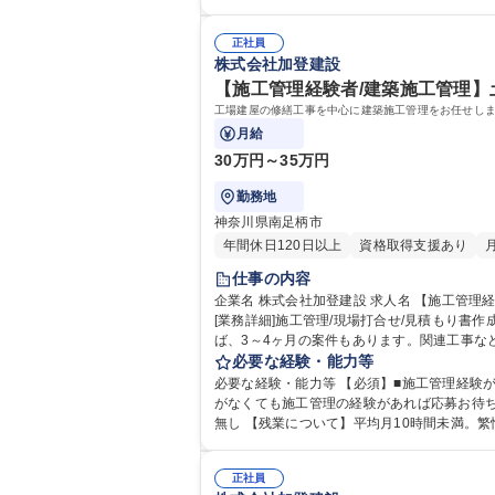
免許普通自動車
正社員
株式会社加登建設
【施工管理経験者/建築施工管理】
工場建屋の修繕工事を中心に建築施工管理をお任せします
月給
30万円～35万円
勤務地
神奈川県南足柄市
年間休日120日以上
資格取得支援あり
仕事の内容
企業名 株式会社加登建設 求人名 【施工管理経験者/建築施工管理】土日祝休み/夜勤転勤無し/面接1回 仕事の内容 工場建屋の修繕工事を中心に建築施工管理をお任せします。
[業務詳細]施工管理/現場打合せ/見積もり書作成/設計図面作
ば、3～4ヶ月の案件もあります。関連工事
のキャパシティを考えて受けています。 [主な顧客]富士フ
必要な経験・能力等
管理】土日祝休み/夜勤転勤無し/面接1回
必要な経験・能力等 【必須】■施工管理経験が3年以上ある方 ■第一種運転免許普通自動車(ATも可) ※ATの方は面接時に教えて
がなくても施工管理の経験があれば応募お待ち
無し 【残業について】平均月10時間未満。繁忙期には月約30時間程度ございます。 学歴・資格 
通自動車
正社員