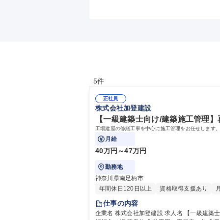
5件
正社員
株式会社加登建設
【一級建築士向け/建築施工管理】
工場建屋の修繕工事を中心に施工管理をお任せします。
月給
40万円～47万円
勤務地
神奈川県南足柄市
年間休日120日以上
資格取得支援あり
仕事の内容
企業名 株式会社加登建設 求人名 【一級建築士向け/建築施工管理】再雇用制度有/土日祝休/夜勤転勤無 仕事の内容 工場建屋の修繕工事を中心に施工管理をお任せします。 現