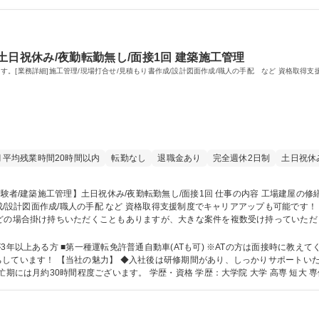
土日祝休み/夜勤転勤無し/面接1回 建築施工管理
。[業務詳細]施工管理/現場打合せ/見積もり書作成/設計図面作成/職人の手配 など 資格取得
月平均残業時間20時間以内
転勤なし
退職金あり
完全週休2日制
土日祝休
成/職人の手配 など 資格取得支援制度でキャリアアップも可能です！ ★基本1人1案件。1日で終わる案件もあ
などの場合掛け持ちいただくこともありますが、大きな案件を複数受け持っていた
イルム神奈川工場/富士フイルム関連企業南足柄工場・海老名工場/官公庁 など 募集職種 【施工管理経験者
ください。 工場など非住宅の経験や修繕の経験
しています！ 【当社の魅力】 ◆入社後は研修期間があり、しっかりサポートいた
学歴：大学院 大学 高専 短大 専修学校 高校 語学力： 資格：第一種運転免許普