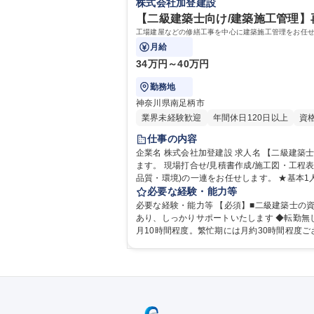
株式会社加登建設
【二級建築士向け/建築施工管理】
月給
34万円～40万円
勤務地
神奈川県南足柄市
業界未経験歓迎
年間休日120日以上
資
仕事の内容
企業名 株式会社加登建設 求人名 【二級建築士向け/建築施工管理】再雇用制度有/土日祝休/夜勤転勤無 仕事の内容 工場建屋などの修繕工事を中心に建築施工管理をお任せし
ます。 現場打合せ/見積書作成/施工図・工程表の作成
品質・環境)の一連をお任せします。 ★基本
マを課すことはなく、自分のペースで働くことができ
必要な経験・能力等
建築士向け/建築施工管理】再雇用制度有/土日
必要な経験・能力等 【必須】■二級建築士の資格をお持ちの方 ■第一種運転免許普通自動車(ATも可) ※ATの方は面接時に教え
あり、しっかりサポートいたします ◆転勤無