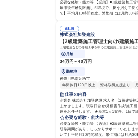
管理】土日祝休/夜勤転勤無/面接1回
必要な経験・能力等 【必須】■1級建築施工管理技士の資格をお持ちの方 ■第一種運転免許普通自動車(ATも可
雇用後年齢制限無しの環境で、腰を据えて長く
て】平均月10時間程度。繁忙期には月約30時間程度ございます。 学歴・資格 学歴：大学院 大学 高専 短大 専修学校 高
許普通自動車
正社員
株式会社加登建設
【2級建築施工管理士向け/建築施
工場建屋などの修繕工事を中心に建築施工管理をおまか
月給
34万円～40万円
勤務地
神奈川県南足柄市
年間休日120日以上
資格取得支援あり
仕事の内容
企業名 株式会社加登建設 求人名 【2級建築施工管理士向け/建築施工管理】再雇用制度有/土日祝休/夜勤転勤無 仕事の内容 工場建屋などの修繕工事を中心に建築施工管理をお
まかせします。現場打合せ/見積書作成/施工図・工程表の作成
連をお任せします。 ★基本1人1案件。1日
なく、自分のペースで働くことができます。 [主な顧客]
必要な経験・能力等
け/建築施工管理】再雇用制度有/土日祝休/夜
必要な経験・能力等 【必須】■2級建築施工管理技士の資格をお持ちの方 ■第一種運転免許普通自動車(ATも可
研修期間があり、しっかりサポートいたします
いて】平均月10時間程度。繁忙期には月約30時間程度ございます。 学歴・資格 学歴：大学院 大学 高専 短大 専修学