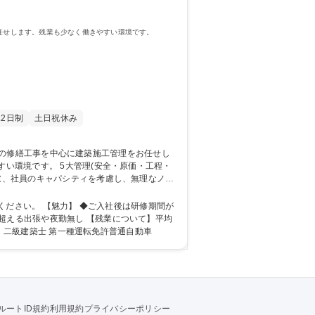
材の手配など一貫してお任せします。残業も少なく働きやすい環境です。
2日制
土日祝休み
安全・原価・工程・
配慮、社員のキャパシティを考慮し、無理なノル
官公庁 など 募集職種 【二級
超える出張や夜勤無し 【残業について】平均
校 高校 語学力： 資格：二級建築士 第一種運転免許普通自動車
ルートID規約
利用規約
プライバシーポリシー