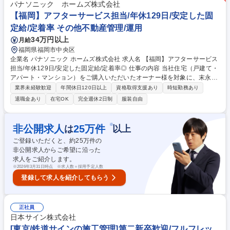
うといったことも業務の都合がつけば可能です。■必要に応じて直行直帰
パナソニック ホームズ株式会社
が可能で、ノートパソコンを使って外出先やサテライトオフィス等での業
【福岡】アフターサービス担当/年休129日/安定した固
務も可能です。■指定のアプリを使って社内外での業務効率化も進めてい
定給/定着率 その他不動産管理/運用
ます。 募集職種 【77】★未経験歓迎【WEB面接可】東京【技術職】★世
34万円以上
月給
界の水環境を守る事業★
福岡県福岡市中央区
企業名 パナソニック ホームズ株式会社 求人名 【福岡】アフターサービス
担当/年休129日/安定した固定給/定着率◎ 仕事の内容 当社住宅（戸建て・
アパート・マンション）をご購入いただいたオーナー様を対象に、末永く
安心してお住まいいただくためのアフターサービス業務全般を担当してい
業界未経験歓迎
年間休日120日以上
資格取得支援あり
時短勤務あり
ただきます。 ■技術を活かした「住まいの資産価値」の維持・向上：専門
退職金あり
在宅OK
完全週休2日制
服装自由
知識を活かし、経年変化に応じた最適なメンテナンス計画をオーナー様に
共有 ■自身の裁量で進めるアフターサービス：新築引き渡し後の設備機器
の正しい使い方説明/建具の調整といった日常の「お困りごと」に対応 ■最
※
非公開求人
25
万件
は
以上
新AI「P-GAIROS」が技術判断をサポート：顧客データ/生成AIを組み合わ
ご登録いただくと、約
25
万件の
せた独自システム「訪問対応支援システム P-GAIROS」を活用できます。
非公開求人からご希望に沿った
募集職種 【福岡】アフターサービス担当/年休129日/安定した固定給/定着
求人をご紹介します。
率◎
※
2026年3月31日時点 ※求人数＝採用予定人数
登録して求人を紹介してもらう
正社員
日本サイン株式会社
[東京/鉄道サインの施工管理]第二新卒歓迎/フルフレッ