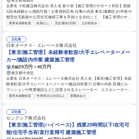
東京都葛飾区
企業名 小松建設株式会社 求人名 新小岩【施工管理のサポート対応】面接
1回/未経験から挑戦可能！お客様対応有 仕事の内容 東京(葛飾区)の学校や
都営住宅新築や公営住宅修繕工事を手掛ける当社にて、【施工管理のサポ
ート対応】をお任せします。施工管理の担当者についていって業務を学
業界未経験歓迎
転勤なし
完全週休2日制
土日祝休み
び、事務作業を担います。 将来的には、施工管理として独り立ちしていた
だきます。 ■当社のメイン職務である施工管理は、事務作業もございま
す。施工管理の担当者から仕事を請け負うことで業務の理解を深めてもら
正社員
うことが可能です！ 【施工管理の4大業務】■工程管理■安全管理■品質管
日本オーチス・エレベータ株式会社
理■原価管理 募集職種 新小岩【施工管理のサポート対応】面接1回/未経験
【東京/施工管理】未経験者歓迎/大手エレベーターメー
から挑戦可能！お客様対応有
カー/施設内作業 建築施工管理
25万円～40万円
月給
東京都中央区
企業名 日本オーチス・エレベータ株式会社 求人名 【東京/施工管理】未経
験者歓迎/大手エレベーターメーカー/施設内作業◎ 仕事の内容 高層ビル・
マンションや商業施設などに設置されるエレベーター、エスカレーター等
昇降機の新設/改修工事の業務をお任せします。 ※建物の改変を伴う業務
業界未経験歓迎
年間休日120日以上
退職金あり
は含みません ■流れ（一案件3～4ヶ月程度） ・顧客との打ち合わせ：設
置・組立工事の内容や工程について ・工事手配：フィールドパートナーと
の現場打ち合わせや必要機材の手配 ・着工～：担当現場の進捗管理。（規
正社員
模に応じて常駐） ・引き渡し：製品が正常に動くか、異常がないか、最終
センクシア株式会社
チェックを実施。 ※事前打ち合わせから引き渡しまで、おおむね3～4ヵ
【東京/施工管理(ハイベース)】残業20時間以下/在宅可
月ほどです。 募集職種 【東京/施工管理】未経験者歓迎/大手エレベーター
能/住宅手当有/直行直帰可 建築施工管理
メーカー/施設内作業◎