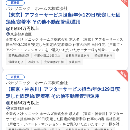
正社員
パナソニック ホームズ株式会社
【東京】アフターサービス担当/年休129日/安定した固
定給/定着率 その他不動産管理/運用
34万円以上
月給
東京都新宿区
企業名 パナソニック ホームズ株式会社 求人名 【東京】アフターサービス
担当/年休129日/安定した固定給/定着率◎ 仕事の内容 当社住宅（戸建て・
アパート・マンション）をご購入いただいたオーナー様を対象に、末永く
安心してお住まいいただくためのアフターサービス業務全般を担当してい
業界未経験歓迎
年間休日120日以上
資格取得支援あり
時短勤務あり
ただきます。 ■技術を活かした「住まいの資産価値」の維持・向上：専門
退職金あり
在宅OK
完全週休2日制
服装自由
知識を活かし、経年変化に応じた最適なメンテナンス計画をオーナー様に
共有 ■自身の裁量で進めるアフターサービス：新築引き渡し後の設備機器
の正しい使い方説明/建具の調整といった日常の「お困りごと」に対応 ■最
正社員
新AI「P-GAIROS」が技術判断をサポート：顧客データ/生成AIを組み合わ
パナソニック ホームズ株式会社
せた独自システム「訪問対応支援システム P-GAIROS」を活用できます。
【東京・神奈川】アフターサービス担当/年休129日/安
募集職種 【東京】アフターサービス担当/年休129日/安定した固定給/定着
定した固定給/定着率 その他不動産管理/運用
率◎
34万円以上
月給
東京都新宿区
企業名 パナソニック ホームズ株式会社 求人名 【東京・神奈川】アフター
サービス担当/年休129日/安定した固定給/定着率◎ 仕事の内容 当社住宅
（戸建て・アパート・マンション）をご購入いただいたオーナー様を対象
に、末永く安心してお住まいいただくためのアフターサービス業務全般を
業界未経験歓迎
年間休日120日以上
資格取得支援あり
時短勤務あり