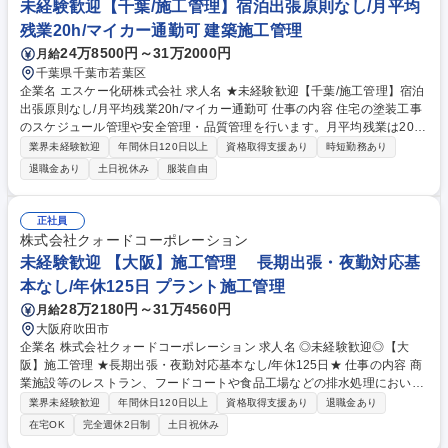
未経験歓迎【千葉/施工管理】宿泊出張原則なし/月平均
残業20h/マイカー通勤可 建築施工管理
24万8500円～31万2000円
月給
千葉県千葉市若葉区
企業名 エスケー化研株式会社 求人名 ★未経験歓迎【千葉/施工管理】宿泊
出張原則なし/月平均残業20h/マイカー通勤可 仕事の内容 住宅の塗装工事
のスケジュール管理や安全管理・品質管理を行います。月平均残業は20時
間程度、宿泊を伴う出張も原則なく、働きやすい環境です。将来的には、
業界未経験歓迎
年間休日120日以上
資格取得支援あり
時短勤務あり
営業などにキャリアステップすることも可能です。 【具体的な働き方】1
退職金あり
土日祝休み
服装自由
日に3～4軒の現場を回り、工事に関する管理をしていただきます。現場で
工事工程の写真を撮影し、専用システムを用い営業所へ送信します。工事
に関わる事務作業は内勤の事務社員がサポートしているため、効率的に仕
正社員
事を進められます。担当エリア内での仕事が基本となるため、宿泊を伴う
株式会社クォードコーポレーション
出張は原則ございません。 【強み】一般住宅のリフォーム案件を中心に需
未経験歓迎 【大阪】施工管理 長期出張・夜勤対応基
要が伸びており、安定した業界です。 募集職種 ★未経験歓迎【千葉/施工
本なし/年休125日 プラント施工管理
管理】宿泊出張原則なし/月平均残業20h/マイカー通勤可
28万2180円～31万4560円
月給
大阪府吹田市
企業名 株式会社クォードコーポレーション 求人名 ◎未経験歓迎◎【大
阪】施工管理 ★長期出張・夜勤対応基本なし/年休125日★ 仕事の内容 商
業施設等のレストラン、フードコートや食品工場などの排水処理におい
て、周辺環境に悪影響を与えないよう水質をキレイにしてから排水させる
業界未経験歓迎
年間休日120日以上
資格取得支援あり
退職金あり
ための水処理 施設の設計から施工まで一貫して行う会社です。 当ポジシ
在宅OK
完全週休2日制
土日祝休み
ョンでは、その水処理施設を建設するにあたっての施工管理をお任せしま