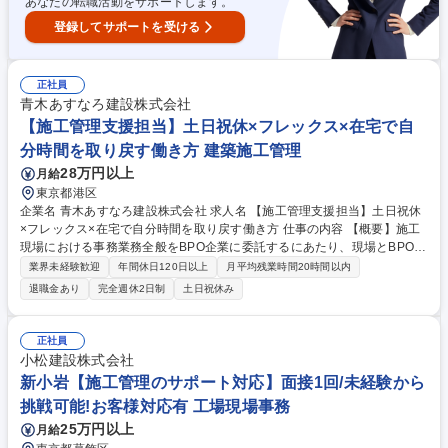
あなたの転職活動をサポートします。
登録してサポートを受ける
正社員
青木あすなろ建設株式会社
【施工管理支援担当】土日祝休×フレックス×在宅で自
分時間を取り戻す働き方 建築施工管理
28万円以上
月給
東京都港区
企業名 青木あすなろ建設株式会社 求人名 【施工管理支援担当】土日祝休
×フレックス×在宅で自分時間を取り戻す働き方 仕事の内容 【概要】施工
現場における事務業務全般をBPO企業に委託するにあたり、現場とBPO企
業とのパイプ役を担っていただきます。※週1～2日ほど現場に赴きます
業界未経験歓迎
年間休日120日以上
月平均残業時間20時間以内
が、それ以外は自宅なども含めて基本内勤での業務となります 【詳細業
退職金あり
完全週休2日制
土日祝休み
務】建設現場の写真・書類・図面作成などをBPO企業へ指示します。週1
～2日は現場に赴き、状況確認や資料整理を行い、それ以外は自宅・本
社・シェアオフィスで担当現場の書類管理や指示を行います。クラウドを
正社員
活用したデータ管理が中心で、将来的には海外BPO企業の運営や教育など
小松建設株式会社
にも携わる可能性があります。 募集職種 【施工管理支援担当】土日祝休×
新小岩【施工管理のサポート対応】面接1回/未経験から
フレックス×在宅で自分時間を取り戻す働き方
挑戦可能!お客様対応有 工場現場事務
25万円以上
月給