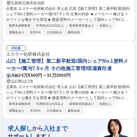
広島県広島市佐伯区
企業名 エスケー化研株式会社 求人名 広島【施工管理】第二新卒歓迎/国内
シェアNo.1塗料メーカー/賞与7.5ヶ月 仕事の内容 ★メーカー × 稼げる ×
ホワイトな働き方を実現★ 建築塗料のメーカーとして国内シェアNo.1を
誇る当社で、建築物の屋根や外壁、内装、床、屋上などへの塗装作業のス
業界未経験歓迎
年間休日120日以上
資格取得支援あり
転勤なし
ケジュール管理や安全管理をお任せします。 【詳細】■住宅メーカー等か
退職金あり
在宅OK
土日祝休み
服装自由
ら受け取った全体のスケジュールを元に、施工計画を立てて、塗装する職
人や資材の手配を進めます。工事が始まれば、スケジュール通りに作業が
進むよう、業務・安全・品質を管理します。 ■メーカーの施工管理職のた
正社員
め、ホワイトな働く環境が整っています。 ■塗装作業は一切なし、見積や
エスケー化研株式会社
事務処理は分業化、システム導入により書類作成も効率化などにより、本
山口【施工管理】第二新卒歓迎/国内シェアNo.1塗料メ
来の管理業務に集中できます。 募集職種 広島【施工管理】第二新卒歓迎/
ーカー/賞与7.5ヶ月 その他施工管理/現場責任者
国内シェアNo.1塗料メーカー/賞与7.5ヶ月
24万8500円～31万2000円
月給
山口県山口市
企業名 エスケー化研株式会社 求人名 山口【施工管理】第二新卒歓迎/国内
シェアNo.1塗料メーカー/賞与7.5ヶ月 仕事の内容 ★メーカー × 稼げる ×
ホワイトな働き方を実現★ 建築塗料のメーカーとして国内シェアNo.1を
誇る当社で、建築物の屋根や外壁、内装、床、屋上などへの塗装作業のス
業界未経験歓迎
年間休日120日以上
資格取得支援あり
転勤なし
ケジュール管理や安全管理をお任せします。 【詳細】■住宅メーカー等か
退職金あり
在宅OK
土日祝休み
服装自由
ら受け取った全体のスケジュールを元に、施工計画を立てて、塗装する職
人や資材の手配を進めます。工事が始まれば、スケジュール通りに作業が
進むよう、業務・安全・品質を管理します。 ■メーカーの施工管理職のた
求人探し
入社まで
から
め、ホワイトな働く環境が整っています。 ■塗装作業は一切なし、見積や
サポートします！
事務処理は分業化、システム導入により書類作成も効率化などにより、本