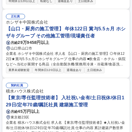
じて着実にプロの技術者へと育成する採用枠です。 【お任せする業務範
年間休日120日以上
転勤なし
退職金あり
土日祝休み
囲】 まずは先輩社員によるOJTの下で、安全管理や工程管理の基礎、写真
撮影・書類作成等のサポート業務から段階的に習得していただきます。
【将来的には】 独り立ち後は、県内トップクラスのゼネコンとして、大規
正社員
模プロジェクトを担い、難易度に応じた技術的提案を行うなど、施工管理
ホシザキ中国株式会社
のプロとして現場を牽引していただきます。 募集職種 【池袋/建築施工管
【山口・厨房の施工管理】 年休122日 賞与5.5ヵ月 ホシ
理】実務未経験歓迎/年休121日/直行直帰OK
ザキグループ その他施工管理/現場責任者
29万9458円以上
月給
山口県山口市
企業名 ホシザキ中国株式会社 求人名 【山口・厨房の施工管理】◎年休12
2日★賞与5.5ヵ月◎ホシザキグループ 仕事の内容 ■飲食店・ホテル・病院
などへ当社が展開する商品（全自動製氷機/業務用冷凍・冷蔵庫/食器洗浄
機/ビールサーバー等）の施工管理業務をお任せします。 【具体的には】
業界未経験歓迎
年間休日120日以上
退職金あり
土日祝休み
営業が契約した厨房設備案件について、お客様との打ち合わせ、建築会
社・設備業者・電気業者・水道業者等との調整、機器搬入の段取り、現場
での安全確認、お客様への機器操作研修、試運転・調整・説明等を行いま
契約社員
す。飲食店・病院・福祉施設・ホテル・食品工場など多様な業界のお客様
積水ハウス株式会社
を担当します。 募集職種 【山口・厨房の施工管理】◎年休122日★賞与5.
【東京/専任監理技術者】 入社祝い金有/土日祝休/休日1
5ヵ月◎ホシザキグループ
29日/定年70歳/嘱託社員 建築施工管理
45万円以上
月給
東京都23区
企業名 積水ハウス株式会社 求人名 【東京/専任監理技術者】★入社祝い金
有/土日祝休/休日129日/定年70歳/嘱託社員 仕事の内容 累計建築戸数世界