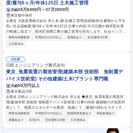
度/賞与6ヶ月/年休125日 土木施工管理
う出張原則なし/月平均残業20h/手当充実
28万6000円～37万2000円
月給
東京都中央区
企業名 大銑産業株式会社 求人名 [東京/施工管理]未経験/街を豪雨から守る
高い社会貢献度/賞与6ヶ月/年休125日 仕事の内容 河川氾濫や都市型水害
の軽減に役立つ、雨水貯留槽工事の施工管理を担当します。社会インフラ
を支え、街を水害から守るやりがいのある仕事です。未経験の方も、研修
業界未経験歓迎
年間休日120日以上
退職金あり
完全週休2日制
や先輩社員のサポートにより着実に成長できます。 【具体的な仕事内容】
土日祝休み
プラスチック貯留槽工事における工程・品質・原価管理、現場の職人さん
や協力会社との打合せ、報告書作成を担当。屋外現場で周囲と明るく連携
し街を水害から守ります！手厚い育成のもと一生モノの技術が確実に身に
正社員
つきます。 ■入社後の成長イメージ ・1年目：マニュアルと丁寧なOJTで
日鉄エンジニアリング株式会社
基礎を習得し戦力化！ ・2年～3年目：一人前の施工管理として現場を担
東京_免震装置の製造管理(建築本部 技術部 免制震デ
当◎ 募集職種 [東京/施工管理]未経験/街を豪雨から守る高い社会貢献度/賞
バイス技術室) その他建築/土木/プラント専門職
与6ヶ月/年休125日
50万円以上
月給
東京都品川区
企業名 日鉄エンジニアリング株式会社 求人名 ◆東京_免震装置の製造管
理(建築本部 技術部 免制震デバイス技術室) 仕事の内容 建築物の大地震対
策として、地震のエネルギーを吸収・低減して、建物の揺れを小さくする
仕組み使用される免制震デバイス製品(建物と地盤の間や構造内に設置す
業界未経験歓迎
年間休日120日以上
資格取得支援あり
時短勤務あり
る装置)の工務業務をご担当いただきます。 ・客先（ゼネコン）との調整
退職金あり
在宅OK
完全週休2日制
土日祝休み
業務（詳細寸法・仕様、検査、納期） ・加工委託工場の管理（品質、コス
ト、納期） ・業務のデジタル化推進 ※建物の改変を伴う業務は含みませ