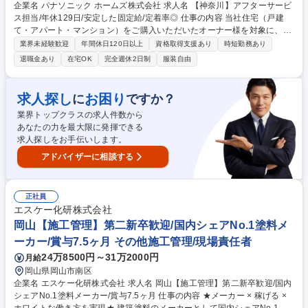
企業名 パナソニック ホームズ株式会社 求人名 【神奈川】アフターサービ
ス担当/年休129日/安定した固定給/定着率◎ 仕事の内容 当社住宅（戸建
て・アパート・マンション）をご購入いただいたオーナー様を対象に、末
永く安心してお住まいいただくためのアフターサービス業務全般を担当し
業界未経験歓迎
年間休日120日以上
資格取得支援あり
時短勤務あり
ていただきます。 ■技術を活かした「住まいの資産価値」の維持・向上：
退職金あり
在宅OK
完全週休2日制
服装自由
専門知識を活かし、経年変化に応じた最適なメンテナンス計画をオーナー
様に共有 ■自身の裁量で進めるアフターサービス：新築引き渡し後の設備
機器の正しい使い方説明/建具の調整といった日常の「お困りごと」に対応
求人探し
お困り
に
ですか？
■最新AI「P-GAIROS」が技術判断をサポート：顧客データ/生成AIを組み
業界トップクラスの求人件数から
合わせた独自システム「訪問対応支援システム P-GAIROS」を活用できま
あなたの力を最大限に発揮できる
す。 募集職種 【神奈川】アフターサービス担当/年休129日/安定した固定
求人探しをお手伝いします。
給/定着率◎
アドバイザーに相談する
正社員
エスケー化研株式会社
岡山【施工管理】第二新卒歓迎/国内シェアNo.1塗料メ
ーカー/賞与7.5ヶ月 その他施工管理/現場責任者
24万8500円～31万2000円
月給
岡山県岡山市南区
企業名 エスケー化研株式会社 求人名 岡山【施工管理】第二新卒歓迎/国内
シェアNo.1塗料メーカー/賞与7.5ヶ月 仕事の内容 ★メーカー × 稼げる ×