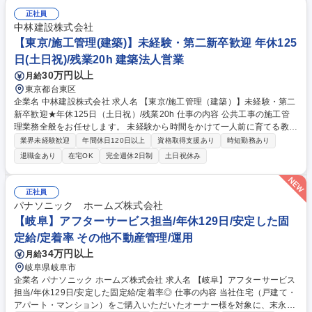
ら、安全かつスムーズに工事サポートいただきます★未経験の方も、現場
正社員
サポートから段階的に業務を習得可能 募集職種 【東京/施工管理】未経験
中林建設株式会社
歓迎/年間休日128日/残業少なめ/福利厚生充実
【東京/施工管理(建築)】未経験・第二新卒歓迎 年休125
日(土日祝)/残業20h 建築法人営業
30万円以上
月給
東京都台東区
企業名 中林建設株式会社 求人名 【東京/施工管理（建築）】未経験・第二
新卒歓迎★年休125日（土日祝）/残業20h 仕事の内容 公共工事の施工管
理業務全般をお任せします。 未経験から時間をかけて一人前に育てる教育
ノウハウがあり、ゼロから施工管理としてキャリアアップしたい方に最適
業界未経験歓迎
年間休日120日以上
資格取得支援あり
時短勤務あり
な環境です。 建築工事の品質・工程管理、積算、職人手配などを担当。入
退職金あり
在宅OK
完全週休2日制
土日祝休み
社後は先輩の補助からスタートし、OJTや充実のマニュアルを通じてじっ
くり学んでいただけます。 【未経験からプロへ】 総合建設会社として50
年以上の歴史を持ち、そのノウハウを活かし施工管理のプロ人材へ育成し
正社員
ます。有休を含めると平均休暇日数は134日、残業月平均20時間と社員の
パナソニック ホームズ株式会社
働きやすさを大事にしております。 募集職種 【東京/施工管理（建築）】
【岐阜】アフターサービス担当/年休129日/安定した固
未経験・第二新卒歓迎★年休125日（土日祝）/残業20h
定給/定着率 その他不動産管理/運用
34万円以上
月給
岐阜県岐阜市
企業名 パナソニック ホームズ株式会社 求人名 【岐阜】アフターサービス
担当/年休129日/安定した固定給/定着率◎ 仕事の内容 当社住宅（戸建て・
アパート・マンション）をご購入いただいたオーナー様を対象に、末永く