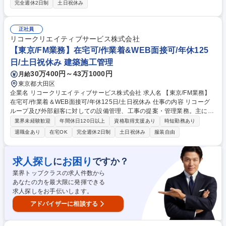
商業・オフィス・ホテル・マンション等の不動産開発プロジェクトにおい
完全週休2日制
土日祝休み
て、施工図のチェック、工事発注後の工事管理、品質管理、工程管理等の
技術的な業務を担当していただきます。図面を見る能力が必要で、発注者
側の立場から工事全体をマネジメントしていただきます。 募集職種 事務
正社員
系総合職/建築PJマネジメント・工事管理/東京メトロ
リコークリエイティブサービス株式会社
【東京/FM業務】在宅可/作業着&WEB面接可/年休125
日/土日祝休み 建築施工管理
30万400円～43万1000円
月給
東京都大田区
企業名 リコークリエイティブサービス株式会社 求人名 【東京/FM業務】
在宅可/作業着＆WEB面接可/年休125日/土日祝休み 仕事の内容 リコーグ
ループ及び外部顧客に対しての設備管理、工事の提案・管理業務。主に首
都圏内にある各所（主に物流倉庫5か所程度）へ訪問し立会いを行いま
業界未経験歓迎
年間休日120日以上
資格取得支援あり
時短勤務あり
す。入社後は施工管理として必要な資格取得も可能です。 企画書作成や提
退職金あり
在宅OK
完全週休2日制
土日祝休み
服装自由
案も行うので、デスクワーク7割：現場3割程。幅広い業務に関われます。
※休日出勤あり→振替休日取得 「運転日報記入が面倒くさい」という現場
の声からアプリ導入など、現場の声をもとに積極的にDX化も推進してい
求人探し
お困り
に
ですか？
ます。 【キャリア】ゆくゆくは管理職も目指せます。スペシャリストの道
業界トップクラスの求人件数から
もあるためご自身の希望に合わせてキャリアを決められます。 募集職種
あなたの力を最大限に発揮できる
【東京/FM業務】在宅可/作業着＆WEB面接可/年休125日/土日祝休み
求人探しをお手伝いします。
アドバイザーに相談する