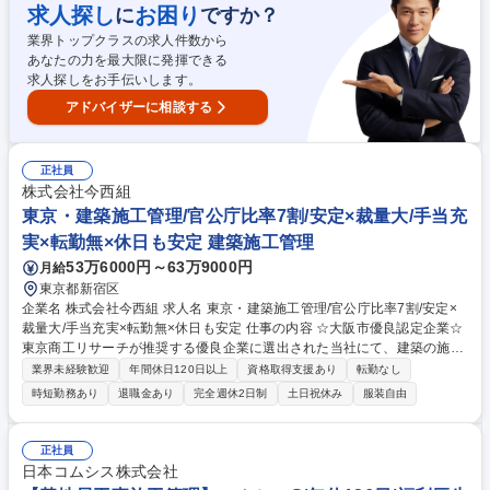
ん。 募集職種 ◆東京_免震装置の製造管理(建築本部 技術部 免制震デバイ
求人探し
お困り
に
ですか？
ス技術室)
業界トップクラスの求人件数から
あなたの力を最大限に発揮できる
求人探しをお手伝いします。
アドバイザーに相談する
正社員
株式会社今西組
東京・建築施工管理/官公庁比率7割/安定×裁量大/手当充
実×転勤無×休日も安定 建築施工管理
53万6000円～63万9000円
月給
東京都新宿区
企業名 株式会社今西組 求人名 東京・建築施工管理/官公庁比率7割/安定×
裁量大/手当充実×転勤無×休日も安定 仕事の内容 ☆大阪市優良認定企業☆
東京商工リサーチが推奨する優良企業に選出された当社にて、建築の施工
管理業務をご担当いただきます。やりがい×働き方改革を推進していま
業界未経験歓迎
年間休日120日以上
資格取得支援あり
転勤なし
す。職務補足： ■構造、工事種別：鉄筋コンクリート造または鉄骨造、新
時短勤務あり
退職金あり
完全週休2日制
土日祝休み
服装自由
築・増築・改修など工事全般 ■用途：主に学校・施設系※高齢者向け介
護・児童福祉・児童養護・障がい者支援など ■顧客：官公庁7割・民間3
割、完工高比 ■(リフォーム部署は既存顧客からの工事が過半を占めていま
正社員
す) ※新人含め全員が竣工式に参加！お客様の喜ぶ顔や感謝の言葉が何よ
日本コムシス株式会社
りのやりがいです！ 募集職種 東京・建築施工管理/官公庁比率7割/安定×裁