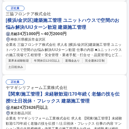
す。入社後に希望や適性に応じて「営業」「資材調達」「設計」 に挑戦す
ることも可能です。 （変更の範囲）会社の定める業務 ■働きやすい環境で
正社員
す！年間休日125日、土日祝休みでワークライフバランス◎ ⇒ 扱う物件に
三協フロンテア株式会社
より土曜・祝日出勤が発生しますが、基本的にはありません。発生した場
[横浜/金沢区]建築施工管理 ユニットハウスで空間のお
合は代休をとれます。 募集職種 ◎未経験歓迎◎【大阪】施工管理 ★長期
悩み解決/UIJターン歓迎 建築施工管理
出張・夜勤対応基本なし/年休125日★
34万1000円～40万2000円
月給
神奈川県横浜市金沢区
企業名 三協フロンテア株式会社 求人名 [横浜/金沢区]建築施工管理 ユニッ
トハウスで空間のお悩み解決/UIJターン歓迎 仕事の内容 ■ユニットハウス
の施工現場で工程管理・安全管理・業者手配・打合せ・品質管理など工事
現場全般の管理をお任せします。 ■ユニットハウスは仮設中心に利用され
業界未経験歓迎
年間休日120日以上
退職金あり
完全週休2日制
てきましたが、品質の向上により 店舗やオフィス等の本設の建物も多数施
土日祝休み
工されており、在来工法の建物と比較して工期が短いことから多くの案件
に携わることができます。 《ユニットハウスとは》目的や用途に応じて移
動、増設、撤去がフレキシブルにできる建築製品。イベント、カフェスペ
正社員
ースなど仮設本設を問わず使用されています。何繰り返し利用でき、役目
ヤマギシリフォーム工業株式会社
を終えたら中古レンタル/販売等で再利用するなど地球環境に配慮したビジ
【関東/施工管理】未経験歓迎/170年続く老舗の技を伝
ネスが特徴。 募集職種 [横浜/金沢区]建築施工管理 ユニットハウスで空間
授!/土日祝休・フレックス 建築施工管理
のお悩み解決/UIJターン歓迎
24万3626円以上
月給
東京都品川区
企業名 ヤマギシリフォーム工業株式会社 求人名 【関東/施工管理】未経験
歓迎/170年続く老舗の技を伝授！/土日祝休・フレックス 仕事の内容 マン
ション等の大規模修繕・内装工事の施工管理をお任せ。未経験者は補佐か