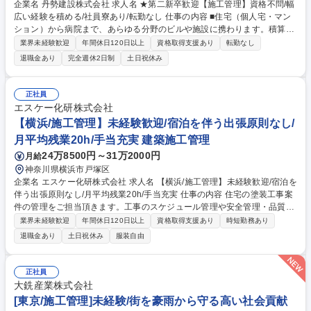
企業名 丹勢建設株式会社 求人名 ★第二新卒歓迎【施工管理】資格不問/幅
広い経験を積める/社員寮あり/転勤なし 仕事の内容 ■住宅（個人宅・マン
ション）から病院まで、あらゆる分野のビルや施設に携わります。積算・
施工管理からアフターフォローまで(設計以外)一貫して行うため、幅広い
業界未経験歓迎
年間休日120日以上
資格取得支援あり
転勤なし
経験を積むことが可能です◎ 【働く環境】ご依頼は新規3割、古くからの
退職金あり
完全週休2日制
土日祝休み
お客様が7割で、下請け会社の職人、社長など経営サイドの方々、顧客と
の折衝が発生します。大手のような業務分担制ではないため、幅広い業務
を行っていただくことになり、初めは大変な部分もありますが全て裁量を
正社員
もって進められるため、「自分が丸ごと建てた」というやりがいと実感を
エスケー化研株式会社
持つことができます。【入社後】部長・所長による経験に応じた現場での
【横浜/施工管理】未経験歓迎/宿泊を伴う出張原則なし/
教育制度あり。(JW-CADを使用) 募集職種 ★第二新卒歓迎【施工管理】資
月平均残業20h/手当充実 建築施工管理
格不問/幅広い経験を積める/社員寮あり/転勤なし
24万8500円～31万2000円
月給
神奈川県横浜市戸塚区
企業名 エスケー化研株式会社 求人名 【横浜/施工管理】未経験歓迎/宿泊を
伴う出張原則なし/月平均残業20h/手当充実 仕事の内容 住宅の塗装工事案
件の管理をご担当頂きます。工事のスケジュール管理や安全管理・品質管
理、職人との連携などを行います。月平均残業は20時間程度、宿泊を伴う
業界未経験歓迎
年間休日120日以上
資格取得支援あり
時短勤務あり
出張も原則なく、働きやすい環境を整備しています。 【具体的な働き方】
退職金あり
土日祝休み
服装自由
1日に複数の現場を回り、工事に関する管理をしていただきます。現場で
工事工程の写真を撮影し、専用システムを用い営業所へ送信します。工事
に関わる事務作業は内勤の事務社員がサポートしているため、効率的に仕
正社員
事を進められます。担当エリア内での仕事が基本となるため、宿泊を伴う
大銑産業株式会社
出張は原則ございません。 【強み】一般住宅のリフォーム案件を中心に安
[東京/施工管理]未経験/街を豪雨から守る高い社会貢献
定的な需要があります。 募集職種 【横浜/施工管理】未経験歓迎/宿泊を伴