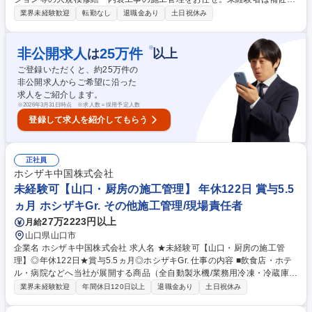
らスタート。育成体制が手厚く、2024年入社の先輩たちは最速成長し今
業界未経験歓迎
転勤なし
退職金あり
土日祝休み
年から現場長に。一生モノのスキルが身につく環境です。 ■居住者様への
工事説明会の実施 ■協力会社の手配・打ち合わせ ■現場の4大管理（工程・
安全・原価・品質） ■居住者様への対応、掲示板の更新等 ◎マンションの
※
非公開求人
25
万件
は
以上
資産価値を守る社会貢献度の高い仕事です。 ◎内装事業も強化中で、幅広
ご登録いただくと、約
25
万件の
い経験を積むことが可能です。 募集職種 【関東/施工管理】未経験歓迎/17
非公開求人からご希望に沿った
0年続く老舗の技を伝授！/土日祝休・フレックス
求人をご紹介します。
※
2026年3月31日時点 ※求人数＝採用予定人数
登録して求人を紹介してもらう
正社員
ホシザキ中国株式会社
未経験可【山口・厨房の施工管理】 年休122日 賞与5.5
ヵ月 ホシザキGr. その他施工管理/現場責任者
27万2223円以上
月給
山口県山口市
企業名 ホシザキ中国株式会社 求人名 ★未経験可【山口・厨房の施工管
理】◎年休122日★賞与5.5ヵ月◎ホシザキGr. 仕事の内容 ■飲食店・ホテ
ル・病院などへ当社が展開する商品（全自動製氷機/業務用冷凍・冷蔵庫/
食器洗浄機/ビールサーバー等）の施工管理業務をお任せします。 【具体
業界未経験歓迎
年間休日120日以上
退職金あり
土日祝休み
的には】 営業が契約した厨房設備案件について、お客様との打ち合わせ、
建築会社・設備業者・電気業者・水道業者等との調整、機器搬入の段取