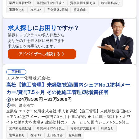
安心してお住まいいただくためのアフターサービス業務全般を担当してい
業界未経験歓迎
年間休日120日以上
資格取得支援あり
時短勤務あり
ただきます。 ■技術を活かした「住まいの資産価値」の維持・向上：専門
退職金あり
在宅OK
完全週休2日制
服装自由
知識を活かし、経年変化に応じた最適なメンテナンス計画をオーナー様に
共有 ■自身の裁量で進めるアフターサービス：新築引き渡し後の設備機器
の正しい使い方説明/建具の調整といった日常の「お困りごと」に対応 ■最
求人探し
お困り
に
ですか？
新AI「P-GAIROS」が技術判断をサポート：顧客データ/生成AIを組み合わ
業界トップクラスの求人件数から
せた独自システム「訪問対応支援システム P-GAIROS」を活用できます。
あなたの力を最大限に発揮できる
募集職種 【岐阜】アフターサービス担当/年休129日/安定した固定給/定着
求人探しをお手伝いします。
率◎
アドバイザーに相談する
正社員
エスケー化研株式会社
高松【施工管理】未経験歓迎/国内シェアNo.1塗料メー
カー/賞与7.5ヶ月 その他施工管理/現場責任者
24万8500円～31万2000円
月給
香川県高松市
企業名 エスケー化研株式会社 求人名 高松【施工管理】未経験歓迎/国内シ
ェアNo.1塗料メーカー/賞与7.5ヶ月 仕事の内容 ★手に職 × 稼げる × ホワ
イトな働き方を実現★ 建築塗料のメーカーとして国内シェアNo.1を誇る
当社で、建築物の屋根や外壁、内装、床、屋上などへの塗装作業のスケジ
業界未経験歓迎
年間休日120日以上
資格取得支援あり
転勤なし
ュール管理や安全管理をお任せします。 【詳細】■建築現場で職人さんを
退職金あり
在宅OK
土日祝休み
服装自由