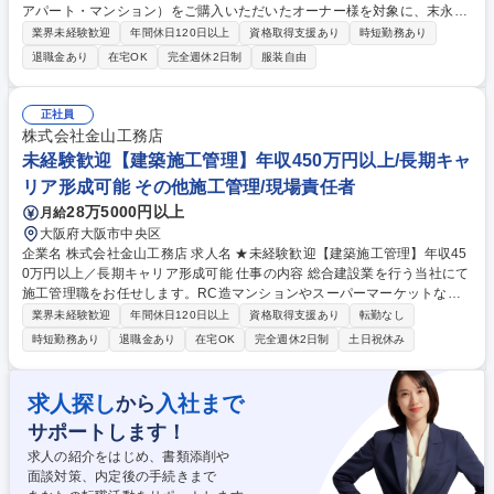
アパート・マンション）をご購入いただいたオーナー様を対象に、末永く
安心してお住まいいただくためのアフターサービス業務全般を担当してい
業界未経験歓迎
年間休日120日以上
資格取得支援あり
時短勤務あり
ただきます。 ■技術を活かした「住まいの資産価値」の維持・向上：専門
退職金あり
在宅OK
完全週休2日制
服装自由
知識を活かし、経年変化に応じた最適なメンテナンス計画をオーナー様に
共有 ■自身の裁量で進めるアフターサービス：新築引き渡し後の設備機器
の正しい使い方説明/建具の調整といった日常の「お困りごと」に対応 ■最
正社員
新AI「P-GAIROS」が技術判断をサポート：顧客データ/生成AIを組み合わ
株式会社金山工務店
せた独自システム「訪問対応支援システム P-GAIROS」を活用できます。
未経験歓迎【建築施工管理】年収450万円以上/長期キャ
募集職種 【広島】アフターサービス担当/年休129日/安定した固定給/定着
リア形成可能 その他施工管理/現場責任者
率◎
28万5000円以上
月給
大阪府大阪市中央区
企業名 株式会社金山工務店 求人名 ★未経験歓迎【建築施工管理】年収45
0万円以上／長期キャリア形成可能 仕事の内容 総合建設業を行う当社にて
施工管理職をお任せします。RC造マンションやスーパーマーケットなど
の店舗、工場、倉庫などの建築施工管理業務をお任せします！ 【具体的に
業界未経験歓迎
年間休日120日以上
資格取得支援あり
転勤なし
は】まずは現場にて、施工管理の補佐として業務を担当していただきま
時短勤務あり
退職金あり
在宅OK
完全週休2日制
土日祝休み
す。OJTと4月には約2か月間の研修制度があり、未経験からでも安心の教
育体制があるのでご安心ください◎ ■現場の工程・品質・安全管理、予算
の管理 ■協力会社との打ち合わせ・調整業務 ■現場写真撮影や資材発注、
求人探し
入社まで
から
施工図作成など ★将来的には設計・積算・営業などへのキャリアチェンジ
サポートします！
も可能です。 募集職種 ★未経験歓迎【建築施工管理】年収450万円以上／
長期キャリア形成可能
求人の紹介をはじめ、書類添削や
面談対策、内定後の手続きまで