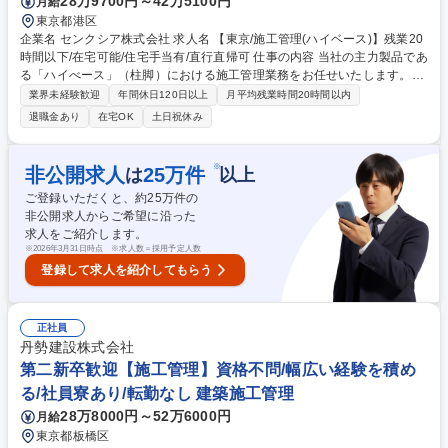
28万9700円～42万5100円
月給
東京都港区
企業名 センクシア株式会社 求人名 【東京/施工管理(ハイベース)】残業20
時間以下/在宅可能/住宅手当有/直行直帰可 仕事の内容 当社の主力製品であ
る「ハイべース」（柱脚）における施工管理業務をお任せいたします。鉄
骨造の大型ビル・空港・商業施設・大学キャンパス・テーマパークなど、
業界未経験歓迎
年間休日120日以上
月平均残業時間20時間以内
名だたる建物に多数採用されています。 ■「ハイベース」製品の現場施工
退職金あり
在宅OK
土日祝休み
管理・工程管理 ■協力会社や職人への指示・安全管理 ■図面や施工計画書
のチェック・調整 ■工事現場への直行直帰および書類作成 【仕事の魅力】
土日祝休みで年間休日120日以上、住宅手当や退職金制度など大手グルー
※
非公開求人
25
万件
は
以上
プならではの手厚い福利厚生環境のなか、ワークライフバランスを保ちな
ご登録いただくと、約
25
万件の
がら就業できます。 募集職種 【東京/施工管理(ハイベース)】残業20時間
非公開求人からご希望に沿った
以下/在宅可能/住宅手当有/直行直帰可
求人をご紹介します。
※
2026年3月31日時点 ※求人数＝採用予定人数
登録して求人を紹介してもらう
正社員
丹勢建設株式会社
第二新卒歓迎【施工管理】資格不問/幅広い経験を積め
る/社員寮あり/転勤なし 建築施工管理
28万8000円～52万6000円
月給
東京都板橋区