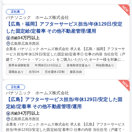
まとめる“司令塔”のような役割です。実際に塗装作業をするのではなく、
スケジュール調整や安全管理など、“人と関わりながら現場を動かす仕
事”です。 ■住宅メーカー等から受け取った全体のスケジュールを元に、施
正社員
工計画を立てて、塗装する職人や資材の手配を進めます。工事が始まれ
パナソニック ホームズ株式会社
ば、スケジュール通りに作業が進むよう、業務・安全・品質の管理をする
【広島・福岡】アフターサービス担当/年休129日/安定
お仕事です。 募集職種 高松【施工管理】未経験歓迎/国内シェアNo.1塗料
した固定給/定着率 その他不動産管理/運用
メーカー/賞与7.5ヶ月
34万円以上
月給
広島県広島市西区
企業名 パナソニック ホームズ株式会社 求人名 【広島・福岡】アフターサ
ービス担当/年休129日/安定した固定給/定着率◎ 仕事の内容 当社住宅（戸
建て・アパート・マンション）をご購入いただいたオーナー様を対象に、
末永く安心してお住まいいただくためのアフターサービス業務全般を担当
業界未経験歓迎
年間休日120日以上
資格取得支援あり
時短勤務あり
していただきます。 ■技術を活かした「住まいの資産価値」の維持・向
退職金あり
在宅OK
完全週休2日制
服装自由
上：専門知識を活かし、経年変化に応じた最適なメンテナンス計画をオー
ナー様に共有 ■自身の裁量で進めるアフターサービス：新築引き渡し後の
設備機器の正しい使い方説明/建具の調整といった日常の「お困りごと」に
正社員
対応 ■最新AI「P-GAIROS」が技術判断をサポート：顧客データ/生成AIを
パナソニック ホームズ株式会社
組み合わせた独自システム「訪問対応支援システム P-GAIROS」を活用で
【広島】アフターサービス担当/年休129日/安定した固
きます。 募集職種 【広島・福岡】アフターサービス担当/年休129日/安定
定給/定着率 その他不動産管理/運用
した固定給/定着率◎
34万円以上
月給
広島県広島市西区
企業名 パナソニック ホームズ株式会社 求人名 【広島】アフターサービス
担当/年休129日/安定した固定給/定着率◎ 仕事の内容 当社住宅（戸建て・