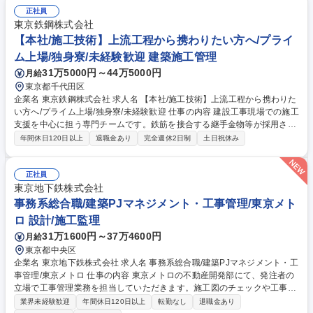
り、現場での安全確認、お客様への機器操作研修、試運転・調整・説明等
正社員
を行います。飲食店・病院・福祉施設・ホテル・食品工場など多様な業界
東京鉄鋼株式会社
のお客様を担当します。 募集職種 ★未経験可【山口・厨房の施工管理】
【本社/施工技術】上流工程から携わりたい方へ/プライ
◎年休122日★賞与5.5ヵ月◎ホシザキGr.
ム上場/独身寮/未経験歓迎 建築施工管理
31万5000円～44万5000円
月給
東京都千代田区
企業名 東京鉄鋼株式会社 求人名 【本社/施工技術】上流工程から携わりた
い方へ/プライム上場/独身寮/未経験歓迎 仕事の内容 建設工事現場での施工
支援を中心に担う専門チームです。鉄筋を接合する継手金物等が採用され
た際に製品の正しい施工手順や品質管理方法の講習員として現場に赴き講
年間休日120日以上
退職金あり
完全週休2日制
土日祝休み
習を実施。または専門工事の施工管理を行います。 ■製品の施工技術指導
(レクチャー業務)：鉄筋同士をつなぎ合わせる継手部品(機械式継手)につ
いて適切な施工方法や品質管理を建設工事現場の監督者や作業者への説
正社員
明。 ■PCaグラウト工事の施工管理：集合住宅等の建設工事において採用
東京地下鉄株式会社
されるPCa工法(鉄筋コンクリート部材の接合部分に「グラウト材(高強度
事務系総合職/建築PJマネジメント・工事管理/東京メト
モルタル)」を充填して一体化する工法)の専門工事の管理担当者としての
ロ 設計/施工監理
管理業務全般。※詳細は下記備考をご確認ください。 募集職種 【本社/施
31万1600円～37万4600円
月給
工技術】上流工程から携わりたい方へ/プライム上場/独身寮/未経験歓迎
東京都中央区
企業名 東京地下鉄株式会社 求人名 事務系総合職/建築PJマネジメント・工
事管理/東京メトロ 仕事の内容 東京メトロの不動産開発部にて、発注者の
立場で工事管理業務を担当していただきます。施工図のチェックや工事発
注後の工事管理など、技術的な業務がメインとなります。 【具体的には】
業界未経験歓迎
年間休日120日以上
転勤なし
退職金あり