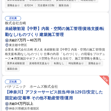
担当していただきます。 ■技術を活かした「住まいの資産価値」の維持・
退職金あり
在宅OK
完全週休2日制
服装自由
向上：専門知識を活かし、経年変化に応じた最適なメンテナンス計画をオ
ーナー様に共有 ■自身の裁量で進めるアフターサービス：新築引き渡し後
の設備機器の正しい使い方説明/建具の調整といった日常の「お困りごと」
正社員
に対応 ■最新AI「P-GAIROS」が技術判断をサポート：顧客データ/生成AI
株式会社古崎
を組み合わせた独自システム「訪問対応支援システム P-GAIROS」を活用
未経験歓迎【中野】内装・空間の施工管理/資格支援/転
できます。 募集職種 【東京・神奈川】アフターサービス担当/年休129日/
勤なし/ものづくり 建築施工管理
安定した固定給/定着率◎
27万円～40万円
月給
東京都中野区
企業名 株式会社古崎 求人名 未経験歓迎【中野】内装・空間の施工管理/資
格支援/転勤なし/ものづくり 仕事の内容 「ものづくり」の現場をプロデュ
ース★商業施設やオフィス空間を手がける当社で、施工管理職を募集しま
す。企画・設計・製造・施工をワンストップで担う古崎だからこそ、プロ
業界未経験歓迎
資格取得支援あり
転勤なし
時短勤務あり
退職金あり
ジェクト全体に関わる醍醐味があり 【具体的には】施工スケジュールの作
服装自由
成・調整/各業者との打ち合わせ/現場での進行・品質・安全管理/社内設
計・製造チームとの連携業務 【やりがい】商業施設や話題の店舗を形にす
る達成感と、お客様からの感謝がモチベーションに。 【採用背景】案件増
正社員
加に伴い、現場を支える新たなメンバーを募集しています。 募集職種 未
パナソニック ホームズ株式会社
経験歓迎【中野】内装・空間の施工管理/資格支援/転勤なし/ものづくり
【神奈川】アフターサービス担当/年休129日/安定した
固定給/定着率 その他不動産管理/運用
34万円以上
月給
神奈川県横浜市都筑区