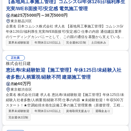
【基地局工事施工管理】コムシスG/年休126日/福利厚生
量大/手当充実×転勤無×休日も安定
充実/WEB面接可/安定感 電気施工管理
25万5000円～38万5000円
月給
東京都品川区
企業名 日本コムシス株式会社 求人名 【基地局工事施工管理】コムシスG/
年休126日/福利厚生充実/WEB面接可/安定感◎ 仕事の内容 通信建設業界
のリーディングカンパニーとして、この国の通信を基盤から支えている当
社にて、基地局建設工事の繁忙に伴い技術者を募集します。 【仕事内容に
業界未経験歓迎
年間休日120日以上
完全週休2日制
土日祝休み
ついて】 ■基地局建設工事の安全管理、施工管理 ■基地局建設工事の折
衝、コンサル、設計、積算 ■通信キャリアの設備構築業務 ※現場での常駐
業務あり 募集職種 【基地局工事施工管理】コムシスG/年休126日/福利厚
正社員
生充実/WEB面接可/安定感◎
株式会社日建
恵比寿/未経験歓迎【施工管理】年休125日/未経験入社
者多数/人柄重視/経験不問 建築施工管理
40万円
月給
東京都渋谷区
企業名 株式会社日建 求人名 恵比寿/未経験歓迎【施工管理】年休125日/未
経験入社者多数/人柄重視/経験不問 仕事の内容 ★未経験歓迎！年収500万
スタート！★空調給排水衛生設備工事の施工管理業務（原価管理、工程管
理、品質管理）をお任せします。事業所から通勤可能な範囲で案件を請け
業界未経験歓迎
年間休日120日以上
資格取得支援あり
退職金あり
負うため、宿泊を伴う出張などはありません。 【詳細】■施工図の作成■
完全週休2日制
各種書類の作成■施主・設計事務所様との打ち合わせ■協力会社様との打合
せ調整■工事の安全管理 など 【やりがい】現場が完成するまでの過程で、