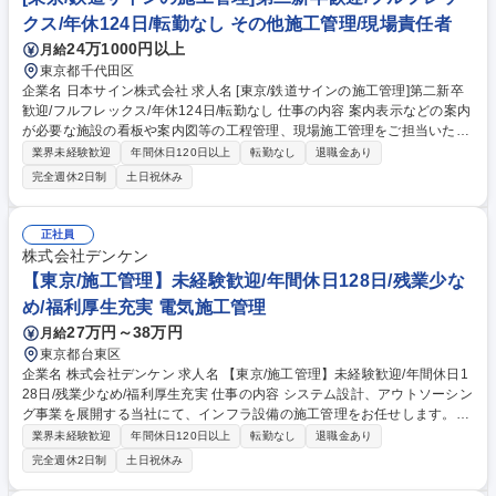
クス/年休124日/転勤なし その他施工管理/現場責任者
24万1000円以上
月給
東京都千代田区
企業名 日本サイン株式会社 求人名 [東京/鉄道サインの施工管理]第二新卒
歓迎/フルフレックス/年休124日/転勤なし 仕事の内容 案内表示などの案内
が必要な施設の看板や案内図等の工程管理、現場施工管理をご担当いただ
きます。予定通りに作業を進めることができるよう、現場に出向いて協力
業界未経験歓迎
年間休日120日以上
転勤なし
退職金あり
会社に指示を出すなど全体を指揮する業務です。 ・工期・品質管理：図面
完全週休2日制
土日祝休み
確認、施工計画、業者手配、品質チェック ・予算管理・発注：見積査定、
原価計算、資材手配 ・現場の管理監督：安全衛生、作業指示、顧客検査・
引き渡し ■サインとは、建築物についている案内看板のことを指します。
正社員
■駅の路線ごとに色分けし、サインを施工したパイオニアです。 募集職種
株式会社デンケン
[東京/鉄道サインの施工管理]第二新卒歓迎/フルフレックス/年休124日/転
【東京/施工管理】未経験歓迎/年間休日128日/残業少な
勤なし
め/福利厚生充実 電気施工管理
27万円～38万円
月給
東京都台東区
企業名 株式会社デンケン 求人名 【東京/施工管理】未経験歓迎/年間休日1
28日/残業少なめ/福利厚生充実 仕事の内容 システム設計、アウトソーシン
グ事業を展開する当社にて、インフラ設備の施工管理をお任せします。空
港や公共施設などで使われるインフラ設備工事において、現場の進行や品
業界未経験歓迎
年間休日120日以上
転勤なし
退職金あり
質を管理するポジションです。 【具体的には】 ■工事スケジュールの調整
完全週休2日制
土日祝休み
■現場の進行／安全／品質管理■協力会社との打ち合わせ■資材や人員の手
配サポート■工事内容の記録・報告★職人さんや関係会社と連携しなが