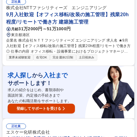
自分のイメージ通りで進められた時にやりがいを感じます！ ※変更の範
正社員
囲：当面変更なし 募集職種 恵比寿/未経験歓迎【施工管理】年休125日/未
株式会社NTTファシリティーズ エンジニアリング
経験入社者多数/人柄重視/経験不問
9月入社歓迎【オフィス移転/改装の施工管理】残業20h
程度/リモートで働き方 建築施工管理
31万2000円～51万1000円
月給
東京都港区
企業名 株式会社ＮＴＴファシリティーズ エンジニアリング 求人名 ★9月
入社歓迎【オフィス移転/改装の施工管理】残業20h程度/リモートで働き方
◎ 仕事の内容 オフィス移転・設備事業におけるプロジェクトマネージメ
ント業務、オフィス計画・設計・コンサル業務、工事管理業務、見積・積
業界未経験歓迎
在宅OK
完全週休2日制
土日祝休み
算業務、移転立会業務などをご担当いただきます。 案件は、関東近郊エリ
ア（東京・神奈川・千葉・埼玉）がメインとなりますが、案件によっては
遠隔地に出張する場合もあります。 ■協力会社からの見積徴収・査定、自
求人探し
入社まで
から
社見積・収支計画策定 ■協力会社への発注契約に関する事務処理 ■お客
サポートします！
様、協力会社との打合せ ■工事調整、施工調整（現場代理人等業務）■検
収資料作成、とりまとめ 募集職種 ★9月入社歓迎【オフィス移転/改装の
求人の紹介をはじめ、書類添削や
施工管理】残業20h程度/リモートで働き方◎
面談対策、内定後の手続きまで
あなたの転職活動をサポートします。
登録してサポートを受ける
正社員
エスケー化研株式会社