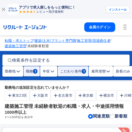
アプリで求人探しをもっと便利に！
インストール
レビュー高評価
無料
会員ログイン
/
/
/
転職・求人トップ
建築/土木/プラント専門職
施工管理/現場責任者
/
建築施工管理
未経験者歓迎
検索条件を設定する
勤務地
職種
年収
こだわり条件
雇用形態
新着のみ
1
1
勤務地の追加設定を忘れていませんか？
東京23区
大阪市
名古屋市
東京都
横浜市
川崎
建築施工管理 未経験者歓迎の転職・求人・中途採用情報
1000
件以上
関連度順
新着順
1
〜
100
件目を表示中