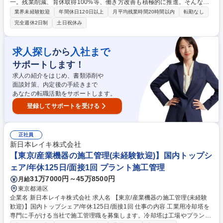
一。残業削減、育休取得100%等、働き方改善も積極的に推進。そんな当
社にて、配置技術者として一般建築物現場専任の監理技術者業務又は主任
業界未経験歓迎
年間休日120日以上
月平均残業時間20時間以内
転勤なし
技術者業務をお任せ。 【詳細】当面は、施工管理補助として、検査結果の
完全週休2日制
土日祝休み
集計、プレゼン資料作成、CAD入力支援、確認資料調査資料の作成、施工
管理台帳の作成等にも携わって頂きますが、ゆくゆくは現場管理を主担当
として回して頂けるようになってほしいと思っています。また、安全管
求人探し
入社まで
から
理、品質管理、工程管理、協力会社との折衝・調整なども行って頂きま
サポートします！
す。 ※現場専任の場合、年間2～3物件程度、主任の場合は2～3現場を掛
け持ち頂く事も想定。 募集職種 【東京/専任監理技術者】★入社祝い金有/
求人の紹介をはじめ、書類添削や
土日祝休/休日129日/定年70歳/嘱託社員
面談対策、内定後の手続きまで
あなたの転職活動をサポートします。
登録してサポートを受ける
正社員
新日本レイキ株式会社
【東京/産業機器の施工管理(未経験歓迎)】国内トップシ
ェア/年休125日/面接1回 プラント施工管理
31万7000円～45万8500円
月給
東京都港区
企業名 新日本レイキ株式会社 求人名 【東京/産業機器の施工管理(未経験
歓迎)】国内トップシェア/年休125日/面接1回 仕事の内容 工業用冷却塔を
専門に手がける当社で施工管理職を募集します。冷却塔は工場やプラント