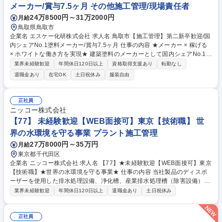
メーカー/賞与7.5ヶ月 その他施工管理/現場責任者
料メーカー/賞与7.5ヶ月
24万8500円～31万2000円
月給
鳥取県鳥取市
企業名 エスケー化研株式会社 求人名 鳥取市【施工管理】第二新卒歓迎/国
内シェアNo.1塗料メーカー/賞与7.5ヶ月 仕事の内容 ★メーカー × 稼げる
× ホワイトな働き方を実現★ 建築塗料のメーカーとして国内シェアNo.1を
誇る当社で、建築物の屋根や外壁、内装、床、屋上などへの塗装作業のス
業界未経験歓迎
年間休日120日以上
資格取得支援あり
転勤なし
ケジュール管理や安全管理をお任せします。 現場で工事工程の写真を撮影
退職金あり
在宅OK
土日祝休み
服装自由
し、専用システムを用い営業所へ送信します。工事に関わる事務作業は内
勤の事務社員がサポートしており、効率的に仕事を進められます。 【働き
方】月平均残業は20時間程度、宿泊を伴う出張も原則なく、働きやすい環
正社員
境を整備しています。 【強み】一般住宅のリフォーム案件、大手デベロッ
ニッコー株式会社
パー・ゼネコンからの受注物件を中心に安定的な需要があります。 募集職
【77】 未経験歓迎【WEB面接可】東京【技術職】 世
種 鳥取市【施工管理】第二新卒歓迎/国内シェアNo.1塗料メーカー/賞与7.
界の水環境を守る事業 プラント施工管理
5ヶ月
27万8000円～35万円
月給
東京都千代田区
企業名 ニッコー株式会社 求人名 【77】★未経験歓迎【WEB面接可】東京
【技術職】★世界の水環境を守る事業★ 仕事の内容 当社製品のディスポ
ーザーを使用した排水処理設備、浄化槽、産業排水処理槽（除害設備）の
施工管理業務をお任せ致します。最低でも半年はじっくり学んで流れを把
業界未経験歓迎
年間休日120日以上
退職金あり
土日祝休み
握いただき、徐々に案件をお任せします。 【働き方】■この業界では残業
は約30時間/月程度でプライベートの時間も比較的取れます。■状況に応じ
てテレワーク勤務も可能であり、事務処理をまとめてテレワーク勤務で行
正社員