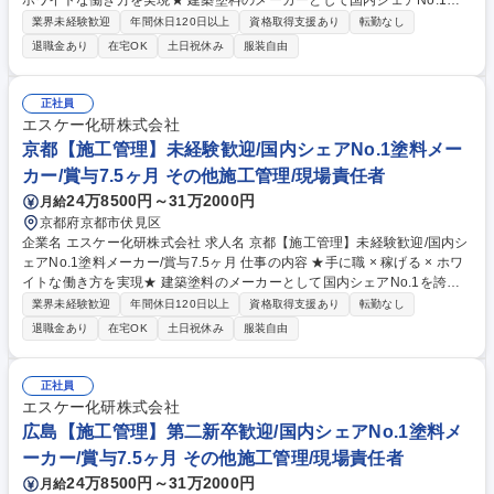
ホワイトな働き方を実現★ 建築塗料のメーカーとして国内シェアNo.1を
誇る当社で、建築物の屋根や外壁、内装、床、屋上などへの塗装作業のス
業界未経験歓迎
年間休日120日以上
資格取得支援あり
転勤なし
ケジュール管理や安全管理をお任せします。 【詳細】■住宅メーカー等か
退職金あり
在宅OK
土日祝休み
服装自由
ら受け取った全体のスケジュールを元に、施工計画を立てて、塗装する職
人や資材の手配を進めます。工事が始まれば、スケジュール通りに作業が
進むよう、業務・安全・品質を管理します。 ■メーカーの施工管理職のた
正社員
め、ホワイトな働く環境が整っています。 ■塗装作業は一切なし、見積や
エスケー化研株式会社
事務処理は分業化、システム導入により書類作成も効率化などにより、本
京都【施工管理】未経験歓迎/国内シェアNo.1塗料メー
来の管理業務に集中できます。 募集職種 岡山【施工管理】第二新卒歓迎/
カー/賞与7.5ヶ月 その他施工管理/現場責任者
国内シェアNo.1塗料メーカー/賞与7.5ヶ月
24万8500円～31万2000円
月給
京都府京都市伏見区
企業名 エスケー化研株式会社 求人名 京都【施工管理】未経験歓迎/国内シ
ェアNo.1塗料メーカー/賞与7.5ヶ月 仕事の内容 ★手に職 × 稼げる × ホワ
イトな働き方を実現★ 建築塗料のメーカーとして国内シェアNo.1を誇る
当社で、建築物の屋根や外壁、内装、床、屋上などへの塗装作業のスケジ
業界未経験歓迎
年間休日120日以上
資格取得支援あり
転勤なし
ュール管理や安全管理をお任せします。 【詳細】■建築現場で職人さんを
退職金あり
在宅OK
土日祝休み
服装自由
まとめる“司令塔”のような役割です。実際に塗装作業をするのではなく、
スケジュール調整や安全管理など、“人と関わりながら現場を動かす仕
事”です。 ■住宅メーカー等から受け取った全体のスケジュールを元に、施
正社員
工計画を立てて、塗装する職人や資材の手配を進めます。工事が始まれ
エスケー化研株式会社
ば、スケジュール通りに作業が進むよう、業務・安全・品質の管理をする
広島【施工管理】第二新卒歓迎/国内シェアNo.1塗料メ
お仕事です。 募集職種 京都【施工管理】未経験歓迎/国内シェアNo.1塗料
ーカー/賞与7.5ヶ月 その他施工管理/現場責任者
メーカー/賞与7.5ヶ月
24万8500円～31万2000円
月給