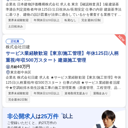
企業名 日本建物評価機構株式会社 求人名 東京【確認検査員】1級建築基
準適合判定資格者/年休125日/土日祝休み/長期安定 仕事の内容 建築基準法
に基づき、建物の設計図書が法律に適合しているかを審査する業務です。
主に事務所でのデスクワークとなり、法律知識を活かした安定した環境で
業界未経験歓迎
年間休日120日以上
転勤なし
完全週休2日制
働けます。 【具体的には】建築物の設計図書が法律に適合しているかどう
土日祝休み
かを確認する審査業務が中心となります。元々行政庁が行っていた業務を
民間開放された重要な仕事です。【業務内容】工事着工前の設計図書審
査、法律適合性の確認、必要書類の精査などを行います。中間検査や完了
正社員
検査のため現場に赴き、設計通りに施工されているかを確認する業務も担
株式会社日建
当していただきます。※変更の範囲：当社業務全般 募集職種 東京【確認
サービス業経験歓迎【東京/施工管理】年休125日/人柄
検査員】1級建築基準適合判定資格者/年休125日/土日祝休み/長期安定
重視/年収500万スタート 建築施工管理
40万円
月給
東京都中央区
企業名 株式会社日建 求人名 ★サービス業経験歓迎【東京/施工管理】年休
125日/人柄重視/年収500万スタート 仕事の内容 ★サービス業経験者活躍
中★空調給排水衛生設備工事の施工管理業務（原価管理、工程管理、品質
管理）をお任せします。事業所から通勤可能な範囲で案件を請け負うた
業界未経験歓迎
年間休日120日以上
資格取得支援あり
退職金あり
め、宿泊を伴う出張などはありません。 【詳細】■施工図の作成■各種書
完全週休2日制
類の作成■施主・設計事務所様との打ち合わせ■協力会社様との打合せ調整
■工事の安全管理 など 【やりがい】現場が完成するまでの過程で、自分の
イメージ通りで進められた時にやりがいを感じます！ ※変更の範囲：当面
※
非公開求人
25
万件
は
以上
変更なし 募集職種 ★サービス業経験歓迎【東京/施工管理】年休125日/人
ご登録いただくと、約
25
万件の
柄重視/年収500万スタート