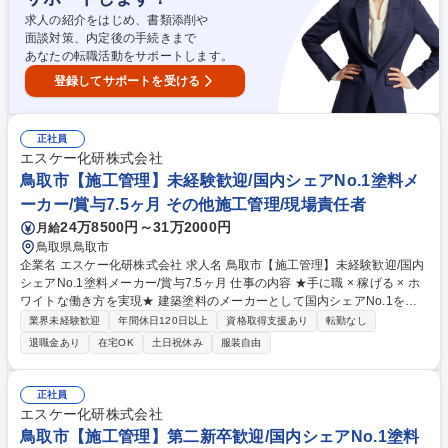
来の管理業務に集中できます。 募集職種 山口【施工管理】第二新卒歓迎/
求人の紹介をはじめ、書類添削や
国内シェアNo.1塗料メーカー/賞与7.5ヶ月
面談対策、内定後の手続きまで
あなたの転職活動をサポートします。
登録してサポートを受ける
正社員
エスケー化研株式会社
鳥取市【施工管理】未経験歓迎/国内シェアNo.1塗料メ
ーカー/賞与7.5ヶ月 その他施工管理/現場責任者
24万8500円～31万2000円
月給
鳥取県鳥取市
企業名 エスケー化研株式会社 求人名 鳥取市【施工管理】未経験歓迎/国内
シェアNo.1塗料メーカー/賞与7.5ヶ月 仕事の内容 ★手に職 × 稼げる × ホ
ワイトな働き方を実現★ 建築塗料のメーカーとして国内シェアNo.1を誇
る当社で、建築物の屋根や外壁、内装、床、屋上などへの塗装作業のスケ
業界未経験歓迎
年間休日120日以上
資格取得支援あり
転勤なし
ジュール管理や安全管理をお任せします。 【詳細】■建築現場で職人さん
退職金あり
在宅OK
土日祝休み
服装自由
をまとめる“司令塔”のような役割です。実際に塗装作業をするのではな
く、スケジュール調整や安全管理など、“人と関わりながら現場を動かす
仕事”です。 ■住宅メーカー等から受け取った全体のスケジュールを元に、
正社員
施工計画を立てて、塗装する職人や資材の手配を進めます。工事が始まれ
エスケー化研株式会社
ば、スケジュール通りに作業が進むよう、業務・安全・品質の管理をする
鳥取市【施工管理】第二新卒歓迎/国内シェアNo.1塗料
お仕事です。 募集職種 鳥取市【施工管理】未経験歓迎/国内シェアNo.1塗