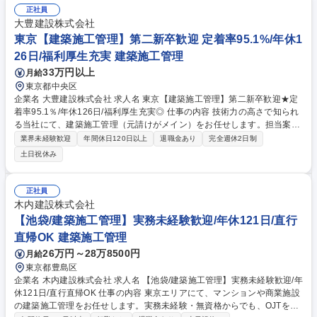
正社員
大豊建設株式会社
東京【建築施工管理】第二新卒歓迎 定着率95.1%/年休1
26日/福利厚生充実 建築施工管理
33万円以上
月給
東京都中央区
企業名 大豊建設株式会社 求人名 東京【建築施工管理】第二新卒歓迎★定
着率95.1％/年休126日/福利厚生充実◎ 仕事の内容 技術力の高さで知られ
る当社にて、建築施工管理（元請けがメイン）をお任せします。担当案件
は10億円程度のRC・SRC造の集合住宅、オフィスビル、工場施設、福祉
業界未経験歓迎
年間休日120日以上
退職金あり
完全週休2日制
施設等と幅広く担当していただきます。 【詳細】朝礼や工事打合せによ
土日祝休み
り、安全・品質・環境指示および注意事項を現場全体に周知させるととも
に、現場巡視により仮設備の点検、工程内検査、進捗状況の把握をしま
す。また、月一回安全衛生協議会の実施、安全環境部門に提出する書類の
正社員
作成、安全パトロールの際は安全衛生点検事前資料を作成します。【工
木内建設株式会社
期】一案件あたり5人程度で担当し、工期は1年半程度です。 募集職種 東
【池袋/建築施工管理】実務未経験歓迎/年休121日/直行
京【建築施工管理】第二新卒歓迎★定着率95.1％/年休126日/福利厚生充
直帰OK 建築施工管理
実◎
26万円～28万8500円
月給
東京都豊島区
企業名 木内建設株式会社 求人名 【池袋/建築施工管理】実務未経験歓迎/年
休121日/直行直帰OK 仕事の内容 東京エリアにて、マンションや商業施設
の建築施工管理をお任せします。実務未経験・無資格からでも、OJTを通