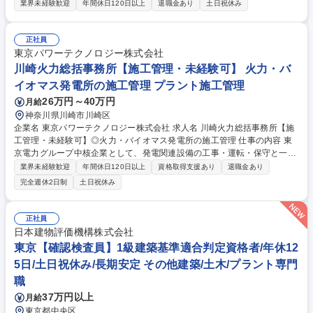
などの生産機械・設備から発生する熱を循環水で冷却する、環境に優し
業界未経験歓迎
年間休日120日以上
退職金あり
土日祝休み
く、かつ生産設備に欠かせない重要な装置です。 【業務内容の詳細】 ◆
施工計画の立案および工程管理 ◆工事に関する予算管理（必要経費の算
出、実績の把握等） ◆品質管理および必要に応じた検査・試験の実施 ◆
正社員
仮設物や工事用資材の管理 ◆現場における安全管理および技術指導 ◆協
東京パワーテクノロジー株式会社
力会社との打ち合わせ（工程・納期・仕様確認等） ※業務内容変更の範
川崎火力総括事務所【施工管理・未経験可】 火力・バ
囲：会社が定める業務 募集職種 【東京/産業機器の施工管理(未経験歓
イオマス発電所の施工管理 プラント施工管理
迎)】国内トップシェア/年休125日/面接1回
26万円～40万円
月給
神奈川県川崎市川崎区
企業名 東京パワーテクノロジー株式会社 求人名 川崎火力総括事務所【施
工管理・未経験可】◎火力・バイオマス発電所の施工管理 仕事の内容 東
京電力グループ中核企業として、発電関連設備の工事・運転・保守と一貫
したエンジニアリングサービスを提供する当社にて、火力・バイオマス等
業界未経験歓迎
年間休日120日以上
資格取得支援あり
退職金あり
の発電設備のメンテナンス工事の施工管理業務をお任せ致します。 【業務
完全週休2日制
土日祝休み
詳細】 東京電力グループ会社だけではなく、グループ外の外販も伸びてき
ているため、火力発電、原子力発電のみならず、バイオマス発電などの再
生可能エネルギーに関する幅広い案件に携わることが可能です。案件につ
正社員
いては希望も考慮しつつ、経験・スキルを鑑みて決定します。年に数回国
日本建物評価機構株式会社
内出張が発生する可能性があります。 ※業務の変更範囲:当社業務全般 募
東京【確認検査員】1級建築基準適合判定資格者/年休12
集職種 川崎火力総括事務所【施工管理・未経験可】◎火力・バイオマス発
5日/土日祝休み/長期安定 その他建築/土木/プラント専門
電所の施工管理
職
37万円以上
月給
東京都中央区