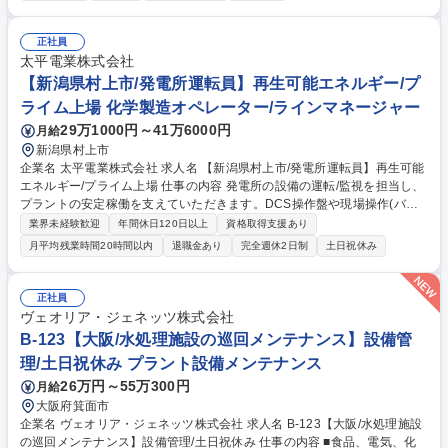
専門知識を活かし、経年変化に応じた最適なメンテナンス計画をオーナー
様に共有 ■自身の裁量で進めるアフターサービス：新築引き渡し後の設備
機器の正しい使い方説明/建具の調整といった日常の「お困りごと」に対応
正社員
■最新AI「P-GAIROS」が技術判断をサポート：顧客データ/生成AIを組み
太平電業株式会社
合わせた独自システム「訪問対応支援システム P-GAIROS」を活用できま
【新潟県村上市/発電所運転員】再生可能エネルギー/プ
す。 募集職種 【神奈川】アフターサービス担当/年休129日/安定した固定
ライム上場 化学製造オペレーター/ラインマネージャー
給/定着率◎
29万1000円～41万6000円
月給
新潟県村上市
企業名 太平電業株式会社 求人名 【新潟県村上市/発電所運転員】再生可能
エネルギー/プライム上場 仕事の内容 発電所の設備の運転/監視を担当し、
プラントの安定稼働を支えていただきます。DCS操作盤や現場操作(バル
ブ/ハンドル等)を確認しながら、異常の早期発見や適切な対応を行う大切
業界未経験歓迎
年間休日120日以上
資格取得支援あり
な役割です。 【具体的には】■発電所設備運転監視(トラブル時対応含む)■
月平均残業時間20時間以内
退職金あり
完全週休2日制
土日祝休み
発電設備現場点検 ■薬品在庫管理/調達依頼/受入 ■定例点検(予備機起動テ
スト等)■故障時の初期対応【グリーンプロジェクト】再生可能エネルギー
への転換が加速する中、木質バイオマスを活用した持続可能なエネルギー
正社員
供給を担う重要な取り組みです。 “木をエネルギーに変える”というシンプ
ヴェオリア・ジェネッツ株式会社
ルで奥深いプロセスの中で、現場の一人ひとりの役割が社会に直結しま
B-123【大阪/水処理施設の巡回メンテナンス】設備管
す。 募集職種 【新潟県村上市/発電所運転員】再生可能エネルギー/プライ
理/土日祝休み プラント設備メンテナンス
ム上場
26万円～55万300円
月給
大阪府箕面市
企業名 ヴェオリア・ジェネッツ株式会社 求人名 B-123【大阪/水処理施設
の巡回メンテナンス】設備管理/土日祝休み 仕事の内容 ■食品、電気、化