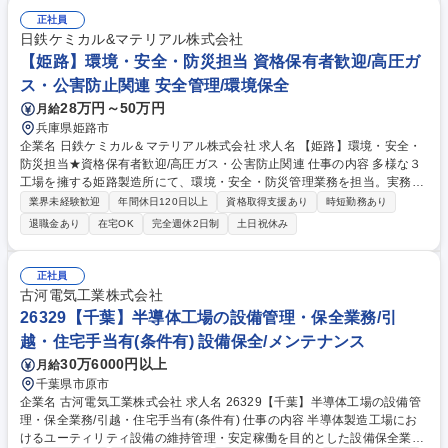
具の名前や使い方から学びます。【魅力】「環境のドクター」として、
正社員
人々の生活を支える実感を持てます。外に出るアクティブさと、調査に集
日鉄ケミカル&マテリアル株式会社
中する専門性の両方を味わえます。 ※職務変更の範囲：当社業務全般 募
【姫路】環境・安全・防災担当 資格保有者歓迎/高圧ガ
集職種 【大阪】環境調査スタッフ/未経験歓迎/賞与年3回/国家資格の取得
ス・公害防止関連 安全管理/環境保全
支援有
28万円～50万円
月給
兵庫県姫路市
企業名 日鉄ケミカル＆マテリアル株式会社 求人名 【姫路】環境・安全・
防災担当★資格保有者歓迎/高圧ガス・公害防止関連 仕事の内容 多様な３
工場を擁する姫路製造所にて、環境・安全・防災管理業務を担当。実務者
として官公庁対応や社内調整、安全確保の仕組み作りを行い、将来的には
業界未経験歓迎
年間休日120日以上
資格取得支援あり
時短勤務あり
室長などの管理職へのキャリアアップも目指せます。 ご経験に合わせて、
退職金あり
在宅OK
完全週休2日制
土日祝休み
周囲がサポートしながら業務にキャッチアップして頂きます。 【事業所の
紹介】約260名が在籍する以下の3工場で、多種多様な製品の製造を行っ
ています。 1．化成工場（ベンゼン等の基礎化学品の製造） 2．コンポジ
正社員
ット工場（炭素繊維強化プラスチック製品の製造） 3．マイクロン工場
古河電気工業株式会社
（半導体封止材料の製造） 募集職種 【姫路】環境・安全・防災担当★資
26329【千葉】半導体工場の設備管理・保全業務/引
格保有者歓迎/高圧ガス・公害防止関連
越・住宅手当有(条件有) 設備保全/メンテナンス
30万6000円以上
月給
千葉県市原市
企業名 古河電気工業株式会社 求人名 26329【千葉】半導体工場の設備管
理・保全業務/引越・住宅手当有(条件有) 仕事の内容 半導体製造工場にお
けるユーティリティ設備の維持管理・安定稼働を目的とした設備保全業