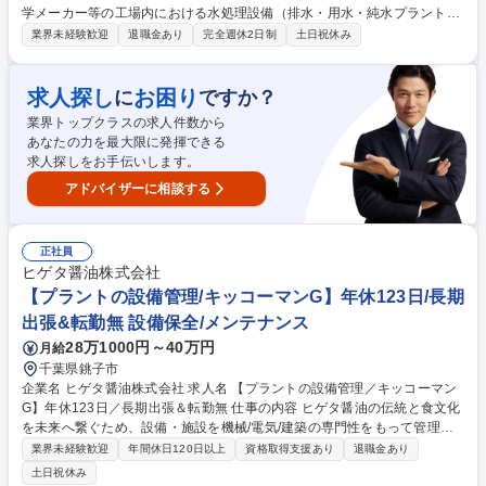
学メーカー等の工場内における水処理設備（排水・用水・純水プラント
等）の巡回点検およびメンテナンス業務をご担当いただきます。スキルに
業界未経験歓迎
退職金あり
完全週休2日制
土日祝休み
応じて施工管理や提案営業等へも挑戦可能です。 ■工場内の水処理設備を
巡回し、稼働状況の点検や定期メンテナンスを行います。 ■小規模な修理
は自ら対応し、大規模な改修・工事が必要な場合は外部協力業者へ発注の
求人探し
お困り
に
ですか？
上、施工管理を担います。 ■入社後は3～6ヶ月間のOJT研修をご用意して
業界トップクラスの求人件数から
いるため安心です。ご経歴や適性に応じ、将来は設備改善の提案営業やマ
あなたの力を最大限に発揮できる
ニュアル作成・DX推進、全国のサイトエンジニアへの指導・教育など幅
求人探しをお手伝いします。
広い領域でご活躍いただけます。 募集職種 B-123【大阪/水処理施設の巡
回メンテナンス】設備管理/土日祝休み
アドバイザーに相談する
正社員
ヒゲタ醤油株式会社
【プラントの設備管理/キッコーマンG】年休123日/長期
出張&転勤無 設備保全/メンテナンス
28万1000円～40万円
月給
千葉県銚子市
企業名 ヒゲタ醤油株式会社 求人名 【プラントの設備管理／キッコーマン
G】年休123日／長期出張＆転勤無 仕事の内容 ヒゲタ醤油の伝統と食文化
を未来へ繋ぐため、設備・施設を機械/電気/建築の専門性をもって管理
し、生産性向上に貢献しています。安全・安心な製品を生み出す設備構築
業界未経験歓迎
年間休日120日以上
資格取得支援あり
退職金あり
を通じて、当社の持続的成長を支えていきます。 ■生産設備及び施設に関
土日祝休み