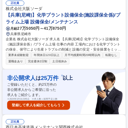
献する設備化検討への参画など、幅広くご活躍いただきます。※官公庁や
正社員
製造業、特に石油コンビナート地区にておいて、消防に関する業務経験が
株式会社大阪ソーダ
ある方、消防設備の知識がある方、防災管理者、消防設備士、高圧ガス製
【兵庫(尼崎)】化学プラント設備保全(施設課保全係)/プ
造保安責任者などの資格者は大歓迎です。 募集職種 【千葉】環境保全
ライム上場 設備保全/メンテナンス
（防災担当）/ポジティブアクション求人・ハイクラス向け
27万5050円～41万8750円
月給
兵庫県尼崎市
企業名 株式会社大阪ソーダ 求人名 【兵庫(尼崎)】化学プラント設備保全
（施設課保全係）/プライム上場 仕事の内容 工場内における化学プラント
の保全、保守により生産トラブルの削減と設備の安定・安全操業をミッシ
ョンに回転機・ポンプ・配管等の化学プラント設備の機械系保全を行って
業界未経験歓迎
年間休日120日以上
月平均残業時間20時間以内
転勤なし
いただきます。 職務詳細：外注（メーカーメンテナンス）と自社での保全
退職金あり
完全週休2日制
土日祝休み
の割合は半々となり、自社対応可能範囲を判断し、発注管理を行います。
1.工場設備の管理 2.設備保全に関する計画・記録・予算作成 3.設備管理に
係る技術・作業の標準化推進 4.新規設備の設計・施工管理（大規模な設備
※
非公開求人
25
万件
は
以上
は他部署が担当） 5.少額部品の購買 募集職種 【兵庫(尼崎)】化学プラン
ご登録いただくと、約
25
万件の
ト設備保全（施設課保全係）/プライム上場
非公開求人からご希望に沿った
求人をご紹介します。
※
2026年3月31日時点 ※求人数＝採用予定人数
登録して求人を紹介してもらう
正社員
西日本高速道路メンテナンス関西株式会社