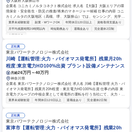
大阪府大阪狭山市
企業名 コニカミノルタコネクト株式会社 求人名 【大阪】大阪エリアの環
境保全・安全衛生・防災の推進/将来のマネージャー候補 仕事の内容 コニ
カミノルタの大阪地区（高槻、堺、大阪狭山）では、センシング、光学コ
ンポーネント事業の研究開発、生産、販売の事業を展開しています。その
業界未経験歓迎
副業・WワークOK
年間休日120日以上
資格取得支援あり
中で、事業所全体の環境・安全・防災の管理業務を担当しています。 ■環
月平均残業時間20時間以内
時短勤務あり
退職金あり
完全週休2日制
境管理の維持、向上、リスク軽減活動（ISO14001に基づく活動） ■環境
土日祝休み
管理の関する、各種順法対応（行政届け出や事業部門管理） ■安全衛生・
防災の維持、向上を目的とした各種施策の企画・運営（安全衛生教育・啓
正社員
蒙、安全対策アセスメント、巡視）■メンバーマネジメント ■安全衛生・
東京パワーテクノロジー株式会社
防災に関する、各種順法対応（労働安全衛生法：届出対応、順法チェック
川崎【運転管理:火力・バイオマス発電所】残業月20h
ほか）■労働災害発生時の処理、再発防止対応 募集職種 【大阪】大阪エリ
アの環境保全・安全衛生・防災の推進/将来のマネージャー候補
程度:東京電力HD100%出資 プラント設備メンテナンス
26万円～40万円
月給
神奈川県
企業名 東京パワーテクノロジー株式会社 求人名 川崎【運転管理:火力・バ
イオマス発電所】残業月20h程度：東京電力HD100%出資 仕事の内容 東
京電力グループの中核企業として発電所の運転を行う当社にて、火力・バ
イオマス等の発電設備の運転管理（水処理）業務をお任せします。常に安
業界未経験歓迎
年間休日120日以上
退職金あり
完全週休2日制
定した電力を供給する火力発電設備の運営を、 最先端のメンテナンス技術
を駆使しサポートしていただきます。 【働き方について】 ・社員全員が
末永く働ける環境を整えており、今期に入り残業を2割ほど減らし、来期
正社員
はさらに2割の低減を目指しています。有休も取得しやすく、産休・育休
東京パワーテクノロジー株式会社
を経た社員もほとんどが復帰しています。長期的にスキルを磨きながら活
富津市【運転管理:火力・バイオマス発電所】残業20h
躍したい方にはマッチした環境です。 募集職種 川崎【運転管理:火力・バ