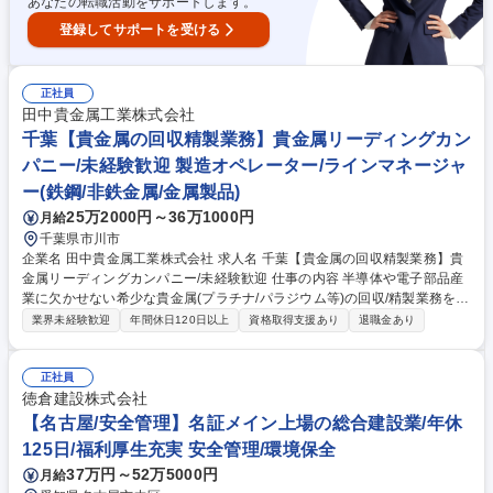
あなたの転職活動をサポートします。
登録してサポートを受ける
正社員
田中貴金属工業株式会社
千葉【貴金属の回収精製業務】貴金属リーディングカン
パニー/未経験歓迎 製造オペレーター/ラインマネージャ
ー(鉄鋼/非鉄金属/金属製品)
25万2000円～36万1000円
月給
千葉県市川市
企業名 田中貴金属工業株式会社 求人名 千葉【貴金属の回収精製業務】貴
金属リーディングカンパニー/未経験歓迎 仕事の内容 半導体や電子部品産
業に欠かせない希少な貴金属(プラチナ/パラジウム等)の回収/精製業務を担
当。原料投入から溶解/分離/精製/回収までの一連の工程において、設備の
業界未経験歓迎
年間休日120日以上
資格取得支援あり
退職金あり
運転/監視および工程管理を行っていただきます。 ・原料(貴金属含有廃
液、工業系廃材等)の受入、仕分け、投入作業 ・溶解炉/分離設備/精製設備
等の運転、監視および運転条件の調整 ・工程途中のサンプリングおよび成
正社員
分確認、記録管理 ・設備の稼働状況確認、日常点検および異常発生時の初
徳倉建設株式会社
期対応 ・歩留まり改善、品質安定化、安全性向上に向けた現場改善活動
【名古屋/安全管理】名証メイン上場の総合建設業/年休
募集職種 千葉【貴金属の回収精製業務】貴金属リーディングカンパニー/
125日/福利厚生充実 安全管理/環境保全
未経験歓迎
37万円～52万5000円
月給