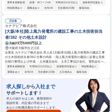
務。日常的な点検・保全に加え、トラブル原因の解析や再発防止、設備改
業界未経験歓迎
副業・WワークOK
年間休日120日以上
資格取得支援あり
善、各種法令管理、官公庁対応等を担います。 【詳細】高圧ガス設備の運
時短勤務あり
退職金あり
在宅OK
完全週休2日制
服装自由
用管理・定期点検/新設・改造工事の設計確認や立ち合い/各種法令管理や
官公庁への届出・報告/安全警報システムの維持管理・更新対応/設備のIoT
化・自動監視システム導入による予兆保全の推進等。 【やりがい】工場の
正社員
生産を支えるインフラとして貢献度が高い仕事です。単なる点検に留まら
カナデビア株式会社
ず、設備更新計画の立案やIoT化など新しい取り組みに主体的に関わるこ
[大阪/本社]陸上風力発電所の建設工事の土木技術担当
とができます。 募集職種 26329【千葉】半導体工場の設備管理・保全業
者/382 その他土木設計
務/引越・住宅手当有(条件有)
29万5000円以上
月給
大阪府大阪市住之江区
企業名 カナデビア株式会社 求人名 [大阪/本社]陸上風力発電所の建設工事
の土木技術担当者/382 仕事の内容 ・陸上風力発電所の建設に必要な見積
仕様の整理および作成 ・土木建設会社、土木工事設計会社、電気会社への
見積依頼と取得 ・見積結果の整理と客先へ提示する見積書の内容検討およ
業界未経験歓迎
年間休日120日以上
資格取得支援あり
時短勤務あり
び作成 【仕事の進め方】 【営業から案件情報の取得】⇒【案件内容の把
退職金あり
在宅OK
完全週休2日制
土日祝休み
服装自由
握と見積仕様の作成】⇒【土木建設会社、土木工事設計会社、電気工事会
社への見積依頼および取得】⇒【見積結果の整理と見積計算書の作成】⇒
【工事受注】⇒【施工計画作成、実行予算書作成】⇒【現地工事管理】 募
求人探し
入社まで
から
集職種 [大阪/本社]陸上風力発電所の建設工事の土木技術担当者/382
サポートします！
求人の紹介をはじめ、書類添削や
面談対策、内定後の手続きまで
あなたの転職活動をサポートします。