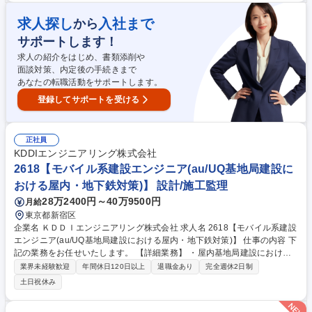
中ぐり盤、マシニングセンターなどの操作や段取りを行い、大型製品や精
密な部品の機械加工をお任せします。OJTをベースに長期的にしっかりと
求人探し
入社まで
から
フォローします。作業に必要な資格取得や技能講習の受講などの教育や自
サポートします！
己啓発、企業内研修などキャリアアップをバックアップし、各種資格取得
のサポートをしています。 募集職種 【兵庫(神戸)/工作機オペレーター】
求人の紹介をはじめ、書類添削や
原子力プラント向け主要機器の機械加工
面談対策、内定後の手続きまで
あなたの転職活動をサポートします。
登録してサポートを受ける
正社員
KDDIエンジニアリング株式会社
2618【モバイル系建設エンジニア(au/UQ基地局建設に
おける屋内・地下鉄対策)】 設計/施工監理
28万2400円～40万9500円
月給
東京都新宿区
企業名 ＫＤＤＩエンジニアリング株式会社 求人名 2618【モバイル系建設
エンジニア(au/UQ基地局建設における屋内・地下鉄対策)】 仕事の内容 下
記の業務をお任せいたします。 【詳細業務】 ・屋内基地局建設における
工程進捗管理、実行計画策定 ・屋内基地局建設における施工管理、安全管
業界未経験歓迎
年間休日120日以上
退職金あり
完全週休2日制
理、トラブルシュート ・屋内基地局建設におけるエリア/無線設計 【使用
土日祝休み
ツール】 ・ PowerPoint ・Excel ・社内業務システム 募集職種 2618【モ
バイル系建設エンジニア(au/UQ基地局建設における屋内・地下鉄対策)】