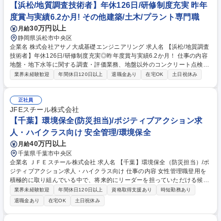
流橋 等 ※特に強みを持つ橋梁はもちろん、ダム・トンネル・道路等、
【浜松/地質調査技術者】年休126日/研修制度充実 昨年
様々な用途 の大型構造物に携わることが可能な点も、当社ならではの魅力
度賞与実績6.2か月! その他建築/土木/プラント専門職
です。 募集職種 【土木積算/ベテラン歓迎】大手ゼネコン/大規模工事に携
30万円以上
月給
わりたい貴方へ
静岡県浜松市中央区
企業名 株式会社アサノ大成基礎エンジニアリング 求人名 【浜松/地質調査
技術者】年休126日/研修制度充実◎昨年度賞与実績6.2か月！ 仕事の内容
地盤・地下水等に関する調査・評価業務、地盤以外のコンクリート点検業
務等を担当いただきます。具体的には、調査計画書立案・提案から協力会
業界未経験歓迎
年間休日120日以上
退職金あり
在宅OK
土日祝休み
社の手配・現場管理・各種報告書の作成業務などをご担当いただきます。
現場と内勤の業務割合は1:1で現場勤務の日は直行直帰をしております。
内業の日は在宅勤務(リモートワーク)も可能です。 ・キャリアについて：
正社員
技術士資格の取得支援制度がありますのでサポート充実。キャリアステッ
JFEスチール株式会社
プも昇格だけでなく設計や解析、営業など新たなポジションにチャレンジ
【千葉】環境保全(防災担当)/ポジティブアクション求
した事例もあります。 募集職種 【浜松/地質調査技術者】年休126日/研修
人・ハイクラス向け 安全管理/環境保全
制度充実◎昨年度賞与実績6.2か月！
40万円以上
月給
千葉県千葉市中央区
企業名 ＪＦＥスチール株式会社 求人名 【千葉】環境保全（防災担当）/ポ
ジティブアクション求人・ハイクラス向け 仕事の内容 女性管理職登用を
積極的に取り組んでいる中で、将来的にリーダーを担っていただける候補
者を募集します。主に製鉄所における防災関連の官公庁対応、災害予防、
業界未経験歓迎
年間休日120日以上
資格取得支援あり
時短勤務あり
防災訓練、設備改善立案～実行等を担当いただきます。 【業務例】防災に
退職金あり
在宅OK
土日祝休み
関する法令（消防法、石災法、高圧ガス保安法など）対応、社内および協
定会社への是正指導、などが主業務です。製造プロセスにおける防災に貢