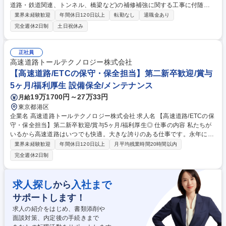
道路・鉄道関連、トンネル、橋梁など)の補修補強に関する工事に付随す
る調査・診断業務およびその業者の選定、打ち合わせをお任せ致します。
業界未経験歓迎
年間休日120日以上
転勤なし
退職金あり
・コンクリート構造物の劣化調査・点検 ・ひび割れ、中性化、塩害、鉄筋
完全週休2日制
土日祝休み
腐食等の調査・分析 ・非破壊試験・各種試験機器を用いた調査 ・調査結
果の整理・報告書作成 ・劣化原因の分析および補修・補強工法の検討・提
案 ・新しい調査技術・診断技術の導入・検証 募集職種 神戸【技術調査診
正社員
断】日本のインフラを支える社会的意義のある仕事◎
高速道路トールテクノロジー株式会社
【高速道路/ETCの保守・保全担当】第二新卒歓迎/賞与
5ヶ月/福利厚生 設備保全/メンテナンス
19万1700円～27万33円
月給
東京都港区
企業名 高速道路トールテクノロジー株式会社 求人名 【高速道路/ETCの保
守・保全担当】第二新卒歓迎/賞与5ヶ月/福利厚生◎ 仕事の内容 私たちが
いるから高速道路はいつでも快適。大きな誇りのある仕事です。永年に亘
り培った技術と経験、ノウハウ、日々進化する新たな技術を一から学び、
業界未経験歓迎
年間休日120日以上
月平均残業時間20時間以内
活躍していただける方を募集します。 【具体的な仕事内容】料金システム
完全週休2日制
やETCシステムが正常に稼働し続けられるよう、料金所の定期点検や故障
に対する問い合わせ対応を実施いただきます。 ■全員がイチからのスター
トです。新卒/中途社員/異動者の受け入れ態勢は万全、教育制度も整って
求人探し
入社まで
から
います。安心してご入社ください。 ■未来のコアメンバー育成のため、第
サポートします！
二新卒層を積極的に採用中です。 【変更範囲:当社における各種業務全
般】 募集職種 【高速道路/ETCの保守・保全担当】第二新卒歓迎/賞与5ヶ
求人の紹介をはじめ、書類添削や
月/福利厚生◎
面談対策、内定後の手続きまで