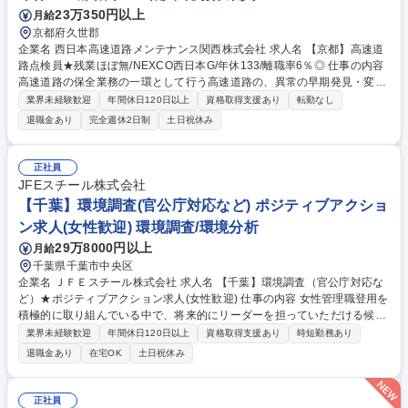
23万350円以上
月給
京都府久世郡
企業名 西日本高速道路メンテナンス関西株式会社 求人名 【京都】高速道
路点検員★残業ほぼ無/NEXCO西日本G/年休133/離職率6％◎ 仕事の内容
高速道路の保全業務の一環として行う高速道路の、異常の早期発見・変状
把握のため実施する日常点検。主に車上からの目視による点検業務を行 い
業界未経験歓迎
年間休日120日以上
資格取得支援あり
転勤なし
ます。 【作業の流れ】 ○点検計画立案：上司の指示のもと、マニュアル・
退職金あり
完全週休2日制
土日祝休み
点検項目を確認し、点検範囲・内容を計画立案。 ○点検実施：朝会で日々
の作業を確認後、補助員と巡回点検を実施。 ○点検記録・報告：その日の
点検作業について日報の作成。 ※あわせて、道路構造物の集中点検や大雨
正社員
時の臨時点検、年数回の夜間点検もあり 【働き方の魅力】年間休日133
JFEスチール株式会社
日、土日祝休みで完全週休二日制、月残業5～10h程 募集職種 【京都】高
【千葉】環境調査(官公庁対応など) ポジティブアクショ
速道路点検員★残業ほぼ無/NEXCO西日本G/年休133/離職率6％◎
ン求人(女性歓迎) 環境調査/環境分析
29万8000円以上
月給
千葉県千葉市中央区
企業名 ＪＦＥスチール株式会社 求人名 【千葉】環境調査（官公庁対応な
ど）★ポジティブアクション求人(女性歓迎) 仕事の内容 女性管理職登用を
積極的に取り組んでいる中で、将来的にリーダーを担っていただける候補
者を募集します。主に製鉄所における環境関連の官公庁対応、監視・管
業界未経験歓迎
年間休日120日以上
資格取得支援あり
時短勤務あり
理、設備改善立案～実行など全般的にお任せいたします。 【業務例】環境
退職金あり
在宅OK
土日祝休み
に関する法令・協定（大気、水質、廃棄物など）対応、環境モニター等に
よる状態監視、社内および構内協力会社への是正指導、リサイクル促進に
よる廃棄物削減などが主業務です。製造プロセスにおける環境・リサイク
正社員