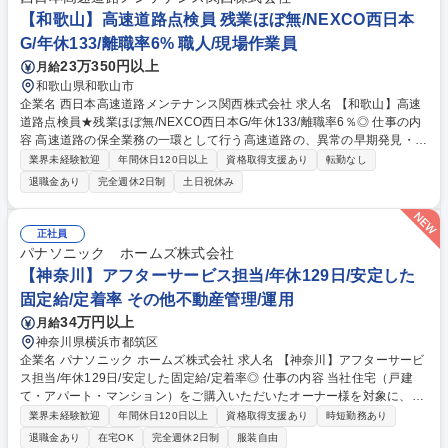
【和歌山】高速道路点検員 残業ほぼ無/NEXCO西日本
G/年休133/離職率6% 職人/現場作業員
23万350円以上
月給
和歌山県和歌山市
企業名 西日本高速道路メンテナンス関西株式会社 求人名 【和歌山】高速
道路点検員★残業ほぼ無/NEXCO西日本G/年休133/離職率6％◎ 仕事の内
容 高速道路の保全業務の一環として行う高速道路の、異常の早期発見・変
状把握のため実施する日常点検。主に車上からの目視による点検業務を行
業界未経験歓迎
年間休日120日以上
資格取得支援あり
転勤なし
います。 【作業の流れ】 ○点検計画立案：上司の指示のもと、マニュア
退職金あり
完全週休2日制
土日祝休み
ル・点検項目を確認し、点検範囲・内容を計画立案。 ○点検実施：朝会で
日々の作業を確認後、補助員と巡回点検を実施。 ○点検記録・報告：その
日の点検作業について日報の作成。 ※あわせて、道路構造物の集中点検や
正社員
大雨時の臨時点検、年数回の夜間点検もあり 【働き方の魅力】年間休日1
パナソニック ホームズ株式会社
33日、土日祝休みで完全週休二日制、月残業5～10h程 募集職種 【和歌
【神奈川】アフターサービス担当/年休129日/安定した
山】高速道路点検員★残業ほぼ無/NEXCO西日本G/年休133/離職率6％◎
固定給/定着率 その他不動産管理/運用
34万円以上
月給
神奈川県横浜市都筑区
企業名 パナソニック ホームズ株式会社 求人名 【神奈川】アフターサービ
ス担当/年休129日/安定した固定給/定着率◎ 仕事の内容 当社住宅（戸建
て・アパート・マンション）をご購入いただいたオーナー様を対象に、末
永く安心してお住まいいただくためのアフターサービス業務全般を担当し
業界未経験歓迎
年間休日120日以上
資格取得支援あり
時短勤務あり
ていただきます。 ■技術を活かした「住まいの資産価値」の維持・向上：
退職金あり
在宅OK
完全週休2日制
服装自由