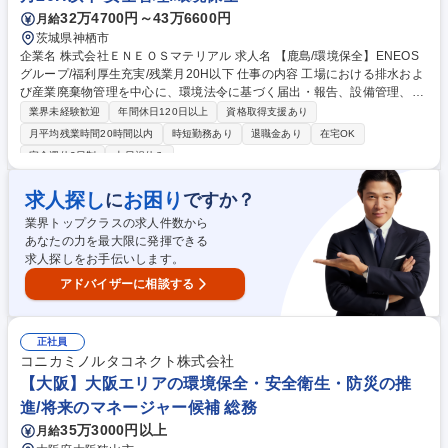
ペレーター◆経験者優遇/出光興産G/4直2交替/転勤なし
32万4700円～43万6600円
月給
茨城県神栖市
企業名 株式会社ＥＮＥＯＳマテリアル 求人名 【鹿島/環境保全】ENEOS
グループ/福利厚生充実/残業月20H以下 仕事の内容 工場における排水およ
び産業廃棄物管理を中心に、環境法令に基づく届出・報告、設備管理、行
政対応など、環境コンプライアンス全般を担当いただきます。また、一部
業界未経験歓迎
年間休日120日以上
資格取得支援あり
ISO14001の事務局運営も携わっていただきます。 【業務詳細】■産業廃
月平均残業時間20時間以内
時短勤務あり
退職金あり
在宅OK
棄物の搬出・分別・保管などに関する管理全般■工場排水の水質測定・デ
完全週休2日制
土日祝休み
ータ管理・記録作成・届出・報告書類の作成および提出■行政への環境デ
ータ提出（大気関連：月次・年次）■漏洩事故等の環境トラブル発生時の
求人探し
お困り
に
ですか？
報告および再発防止策の対応■ISO14001事務局業務（マネジメントシステ
ム運営の基礎対応）■環境関連法令および社内ルールの遵守推進・改善活
業界トップクラスの求人件数から
動 募集職種 【鹿島/環境保全】ENEOSグループ/福利厚生充実/残業月20H
あなたの力を最大限に発揮できる
以下
求人探しをお手伝いします。
アドバイザーに相談する
正社員
コニカミノルタコネクト株式会社
【大阪】大阪エリアの環境保全・安全衛生・防災の推
進/将来のマネージャー候補 総務
35万3000円以上
月給