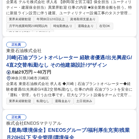
企業名 テルモ株式会社 求人名 【静岡/富士宮工場】保全担当（ユーティリ
ティー・建屋保全担当）異業界歓迎 仕事の内容 ■保全業務全般を担う。特
に新規ライン設営に伴う建屋、ユーティリティー設備工事のタスク管理及
び安全を優先した施工管理（外部業者のコントロール）を想定。【詳細】
業界未経験歓迎
年間休日120日以上
資格取得支援あり
ユーティリティー設備（ボイラー/冷凍機 /コンプレッサー等）の操作/点検/
月平均残業時間20時間以内
時短勤務あり
退職金あり
在宅OK
保守の実施■工場建物の維持管理に関する改修、修繕工事■空調設備の維持
完全週休2日制
土日祝休み
管理に関する改修、修繕工事 ■消防設備の維持管理に関する法令点検、修
繕工事 ※各種業務を遂行するにあたり、関連法令に基づく対応や、関連各
正社員
課や外部業者との業務調整を行う。スキルによっては工事施工管理の業務
東亜石油株式会社
を担う。 募集職種 【静岡/富士宮工場】保全担当（ユーティリティー・建
川崎|石油プラントオペレーター 経験者優遇/出光興産G/
屋保全担当）異業界歓迎
4直2交替/転勤なし その他建築設計/デザイン
29万円～40万円
月給
神奈川県川崎市川崎区
企業名 東亜石油株式会社 求人名 ◆川崎｜石油プラントオペレーター◆経
験者優遇/出光興産G/4直2交替/転勤なし 仕事の内容 石油プラントを安全に
「運転・管理」を行うお仕事です。巨大なプラント設備をチームで見守
り、異常がないかを確認しながら、安定した運転を支えます。ご経験・ご
業界未経験歓迎
転勤なし
退職金あり
土日祝休み
希望に合わせて配属のご相談が可能です。 お仕事は下記2つの役割にわか
れます。 ■ フィールド(現場担当)：設備に異常がないかの巡回・点検/工事
作業が安全に行われているかの立ち合い/バルブの開け閉めなど、現場での
正社員
操作による運転調整調整 ■ ボード(操作室担当)：モニター画面で温度・圧
株式会社ENEOSマテリアル
力・流量などをチェック/PC操作による運転状況の調整/無線を使って、現
【鹿島/環境保全】ENEOSグループ/福利厚生充実/残業
場にいるフィールドマンへ指示・連絡 募集職種 ◆川崎｜石油プラントオ
月20H以下 安全管理/環境保全