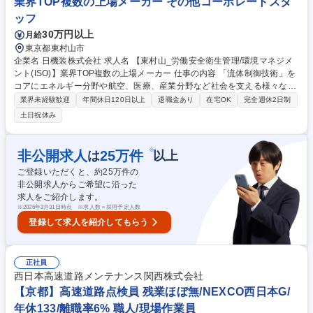
業界TOP複数の上場メーカー その他コーポレートスタ
T）レベル2保有者歓迎/プラント配管品質管理
ッフ
30万円以上
月給
東京都東村山市
企業名 日機装株式会社 求人名 【東村山_労働安全衛生管理/環境マネジメ
ント(ISO)】業界TOP複数の上場メーカー 仕事の内容 「流体制御技術」を
コアにエネルギー分野や航空、医療、産業分野など社会を支える様々な領
域に事業展開しています。 東村山事業所(開発拠点)にて環境マネジメント
業界未経験歓迎
年間休日120日以上
退職金あり
在宅OK
完全週休2日制
システム、労働安全衛生管理をお任せします。 ご経験やご志向性に合わせ
土日祝休み
て、環境マネジメントシステム、労働安全衛生管理の推進をお任せしま
す。 【当該部署業務】■化学物質規制に対する対応■日常的な環境マネジ
メントシステム、労働安全衛生管理業務■新研究棟立ち上げに伴う、環境
※
非公開求人
25
万件
は
以上
マネジメントシステム、労働安全衛生管理業務■ISO14001の対応■監査、
ご登録いただくと、約
25
万件の
社内PDCA運営、取得維持■部署への教育、等 募集職種 【東村山_労働安
非公開求人からご希望に沿った
全衛生管理/環境マネジメント(ISO)】業界TOP複数の上場メーカー
求人をご紹介します。
※
2026年3月31日時点 ※求人数＝採用予定人数
登録して求人を紹介してもらう
正社員
西日本高速道路メンテナンス関西株式会社
【京都】高速道路点検員 残業ほぼ無/NEXCO西日本G/
年休133/離職率6% 職人/現場作業員