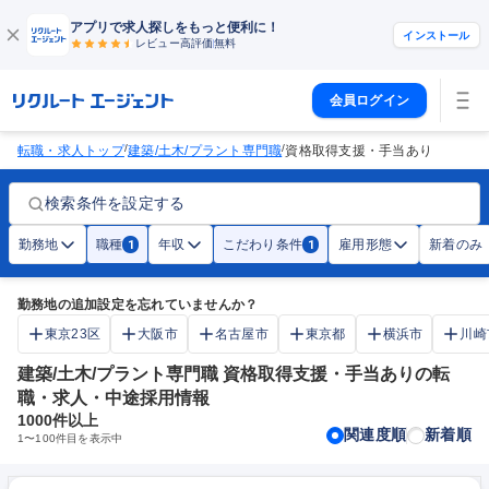
アプリで求人探しをもっと便利に！
インストール
レビュー高評価
無料
会員ログイン
/
/
転職・求人トップ
建築/土木/プラント専門職
資格取得支援・手当あり
検索条件を設定する
勤務地
職種
年収
こだわり条件
雇用形態
新着のみ
1
1
勤務地の追加設定を忘れていませんか？
東京23区
大阪市
名古屋市
東京都
横浜市
川崎
建築/土木/プラント専門職 資格取得支援・手当ありの転
職・求人・中途採用情報
1000
件以上
関連度順
新着順
1
〜
100
件目を表示中