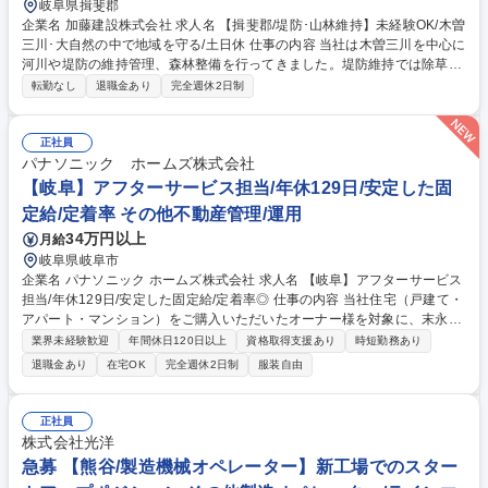
岐阜県揖斐郡
企業名 加藤建設株式会社 求人名 【揖斐郡/堤防･山林維持】未経験OK/木曽
三川･大自然の中で地域を守る/土日休 仕事の内容 当社は木曽三川を中心に
河川や堤防の維持管理、森林整備を行ってきました。堤防維持では除草や
樹木の伐採などを通じて、洪水時に河川水を堤防内にとどめる治水機能を
転勤なし
退職金あり
完全週休2日制
保全。森林整備では間伐・下刈りなどにより 山の保水力を高め、温暖化防
止や環境保全に貢献しています。 ■今回は自然と共存し、地域の暮らしや
生態系を守る仲間を募集します。まずは経験豊富な先輩と一緒に業務を進
正社員
め、将来は責任者や管理作業を行っていただきます。 ■将来は、班の責任
パナソニック ホームズ株式会社
者として発注者、協力業者と作業の進め方などの打合せ、安全管理、工程
【岐阜】アフターサービス担当/年休129日/安定した固
管理、利益管理、役所等への手続きなどをお任せします。 募集職種 【揖
定給/定着率 その他不動産管理/運用
斐郡/堤防･山林維持】未経験OK/木曽三川･大自然の中で地域を守る/土日休
34万円以上
月給
岐阜県岐阜市
企業名 パナソニック ホームズ株式会社 求人名 【岐阜】アフターサービス
担当/年休129日/安定した固定給/定着率◎ 仕事の内容 当社住宅（戸建て・
アパート・マンション）をご購入いただいたオーナー様を対象に、末永く
安心してお住まいいただくためのアフターサービス業務全般を担当してい
業界未経験歓迎
年間休日120日以上
資格取得支援あり
時短勤務あり
ただきます。 ■技術を活かした「住まいの資産価値」の維持・向上：専門
退職金あり
在宅OK
完全週休2日制
服装自由
知識を活かし、経年変化に応じた最適なメンテナンス計画をオーナー様に
共有 ■自身の裁量で進めるアフターサービス：新築引き渡し後の設備機器
の正しい使い方説明/建具の調整といった日常の「お困りごと」に対応 ■最
正社員
新AI「P-GAIROS」が技術判断をサポート：顧客データ/生成AIを組み合わ
株式会社光洋
せた独自システム「訪問対応支援システム P-GAIROS」を活用できます。
急募 【熊谷/製造機械オペレーター】新工場でのスター
募集職種 【岐阜】アフターサービス担当/年休129日/安定した固定給/定着