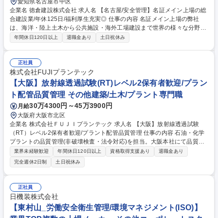
愛知県名古屋市中区
企業名 徳倉建設株式会社 求人名 【名古屋/安全管理】名証メイン上場の総
合建設業/年休125日/福利厚生充実◎ 仕事の内容 名証メイン上場の弊社
は、海洋・陸上土木から公共施設・海外工場建設まで世界の様々な分野に
事業を展開。そんな当社にて、工事現場の安全巡回や指導、安全書類作成
年間休日120日以上
退職金あり
土日祝休み
などを行う安全管理職をご担当いただきます。 ■労働災害ゼロをミッショ
ンとし、各施工現場の安全点検や不安全箇所の是正指導、安全衛生教育の
実施を担います。■採用背景は、受注拡大に伴う現場管理体制の強化で
正社員
す。■現場監督や職人と協力し、安全な環境作りを目指す活動が必要で
株式会社FUJIプランテック
す。■目標は事故率の低減であり、実績は昇給・賞与へ反映されます。■将
【大阪】放射線透過試験(RT)レベル2保有者歓迎/プラン
来は全社の安全基準策定や後進育成などの統括業務への挑戦も可能です。
ト配管品質管理 その他建築/土木/プラント専門職
募集職種 【名古屋/安全管理】名証メイン上場の総合建設業/年休125日/福
30万4300円～45万3900円
月給
利厚生充実◎
大阪府大阪市北区
企業名 株式会社ＦＵＪＩプランテック 求人名 【大阪】放射線透過試験
（RT）レベル2保有者歓迎/プラント配管品質管理 仕事の内容 石油・化学
プラントの品質管理(非破壊検査・法令対応)を担当。大阪本社にて品質管
理に関する社内規程・文書作成、改善・運用支援、現場サポート、社内教
業界未経験歓迎
年間休日120日以上
資格取得支援あり
退職金あり
育、法令・規格対応および体制構築・維持を行います。 【主な業務】・品
完全週休2日制
土日祝休み
質管理に関する社内規程・各種文書の作成・整備・品質管理業務の改善・
運用支援・現場での品質管理業務サポート(必要に応じて)・非破壊検査に
関する社内教育・訓練の実施・各種法令・規格への対応および品質管理体
正社員
制の構築・維持【特徴・魅力】 自社一貫体制の強みを活かし、大型プロジ
日機装株式会社
ェクトに参画。本社と現場の双方に関わりながら会社全体の品質向上を牽
【東村山_労働安全衛生管理/環境マネジメント(ISO)】
引できるやりがい抜群の環境です。 募集職種 【大阪】放射線透過試験（R