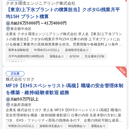
ルに貢献する設備化検討への参画など、幅広くご活躍いただきます。入社
クボタ環境エンジニアリング株式会社
後は、環境に関する社内教育、外部研修会、OJTなどを通じて、知識を習
【東京/上下水プラントの積算担当】クボタG/残業月平
得していただきます。 募集職種 【千葉】環境調査（官公庁対応など）★
均15H プラント積算
ポジティブアクション求人(女性歓迎)
26万5000円～41万4000円
月給
東京都中央区
企業名 クボタ環境エンジニアリング株式会社 求人名 【東京/上下水プラン
トの積算担当】クボタG/残業月平均15H 仕事の内容 上下水プラントにお
ける補修工事案件の見積積算業務を担当。営業情報や各種資料より条件・
施工内容を検討し見積書を作成します。関東・甲信越エリアの管轄現場へ
業界未経験歓迎
年間休日120日以上
資格取得支援あり
の出張（日帰り～2日程度）が発生します。 【業務詳細】■営業情報・図
月平均残業時間20時間以内
退職金あり
在宅OK
完全週休2日制
面資料からの条件検討および施工内容の検討 ■補修工事費用・見積積算の
土日祝休み
作成 ■現場確認や打ち合わせに伴う出張（月2～3回程度／日帰り～2日）
【働きやすさ】繁忙期（5月中旬～10月末）と閑散期が明確で、閑散期は
正社員
残業ほぼ0時間の月もあり有給や長期休暇のコントロールがしやすい環境
株式会社リガク
です。代休取得も徹底されており、ワークライフバランスを保ちながら安
MF19【EHSスペシャリスト/高槻】職場の安全管理体制
心して長く働けます。 募集職種 【東京/上下水プラントの積算担当】クボ
タG/残業月平均15H
を構築・維持/経験者歓迎 総務
50万円以上
月給
大阪府高槻市
企業名 株式会社リガク 求人名 MF19【EHSスペシャリスト/高槻】職場の
安全管理体制を構築・維持/経験者歓迎◎ 仕事の内容 生産本部の方針に基
づき、EHS・ファシリティ部長の指揮命令の下、企業の持続可能な成長と
法令順守を実現のため、環境・安全・衛生に関する法令遵守を徹底し、法
年間休日120日以上
資格取得支援あり
時短勤務あり
退職金あり