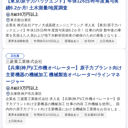
【東京/原子力バックエンド】年休126日/昨年度賞与実
できます。 募集職種 【東京・神奈川】アフターサービス担当/年休129日/
績6.2か月! 土木測量/地質調査
安定した固定給/定着率◎
30万円以上
月給
東京都台東区
企業名 株式会社アサノ大成基礎エンジニアリング 求人名 【東京/原子力バ
ックエンド】年休126日/昨年度賞与実績6.2か月！ 仕事の内容 数年後の事
業を見据えた人員および地下水解析技術者の確保のための募集となりま
す。岩盤および地盤地下水調査業務等を行っていただきます。詳細は下記
業界未経験歓迎
年間休日120日以上
退職金あり
在宅OK
土日祝休み
のとおりです。 ・岩盤および地盤地下水調査業務（主に現場透水試験・数
値解析） ・高レベル放射性廃棄物の地層処分及び天然資源開発分野におけ
る地表及び坑道内からの岩盤を対象とした地下水調査業務（主に現場透水
正社員
試験・数値解析）・調査計画書立案・提案から協力会社の手配・現場管
三菱重工業株式会社
理・データ解析・各種報告書の作成業務 ・地質調査業務や地層処分に係る
【兵庫(神戸)/工作機オペレーター】原子力プラント向け
研究機関への出向あり・調査（水圧・採水・温度）機器の設計・開発働く
主要機器の機械加工 機械製造オペレーター/ラインマネ
環境 募集職種 【東京/原子力バックエンド】年休126日/昨年度賞与実績6.2
ージャー
か月！
23万円以上
月給
兵庫県神戸市兵庫区
企業名 三菱重工業株式会社 求人名 【兵庫(神戸)/工作機オペレーター】原
子力プラント向け主要機器の機械加工 仕事の内容 工作機械を使用し、国
内外の原子力プラント向け主要機器における機械加工業務をお任せしま
す。入社後はOJTをベースに長期的にしっかりとフォローするなど教育体
業界未経験歓迎
年間休日120日以上
退職金あり
完全週休2日制
制は整っておりますので、ご安心下さい。 【詳細】生産技術が準備した設
土日祝休み
計図、作業要領書、加工プログラムに基づき、ターニング（縦旋盤）、横