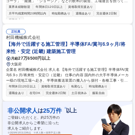
コーラ」「綾鷹」「ジョージア」などの飲料の製造、工場運営を担ってい
ただきます。安全性･高品質･効率･働きやすい環境づくり等、自身が興味
業界未経験歓迎
年間休日120日以上
資格取得支援あり
あるプロジェクトにも参画し、主体的に運営に携われます。 ＜具体的には
月平均残業時間20時間以内
時短勤務あり
退職金あり
完全週休2日制
＞ ■自社製品製造時における規格管理 ■省人化,自働化の進む最新機器を始
服装自由
めとした製造ラインの運転管理,品種毎の調整,メンテナンス業務 ■生産効
率やエネルギー効率向上に向けた改善活動,設備の検討や改造のリード ■新
正社員
製品開発や新技術導入時の商業生産化に向けた製造技術の構築及び検証 ■
村田機械株式会社
各機械毎に頻度に準じた点検･整備の実施 ■プログラムに準じたサニテー
【海外で活躍する施工管理】半導体FA/賞与6.9ヶ月/将
ション(洗浄)の実施,生産設備の維持管理 募集職種 【明石工場_製造職】国
内トップクラスの製造スピードと最新技術！
来性・安定 (近畿) 建築施工管理
27万6500円以上
月給
大阪府
企業名 村田機械株式会社 求人名 【海外で活躍する施工管理】半導体FA/賞
与6.9ヶ月/将来性・安定◎（近畿） 仕事の内容 国内外の大手半導体メーカ
ー様の現地工場へ赴き、半導体搬送装置の搬入から据付・各種工事・引き
渡しまでの全体工程管理を担当。現場の安全・品質・工程の管理と指導が
年間休日120日以上
資格取得支援あり
転勤なし
時短勤務あり
中心です。※実作業は協力会社に依頼 【入社後のキャリア】入社すぐに単
退職金あり
在宅OK
完全週休2日制
土日祝休み
服装自由
独で案件を担当することはありません。試運転や調整といった作業に関わ
りながら、3年程度は経験が身につくまで先輩社員についてOJTを通して
スキルを磨いていただきます。 【出張例】2～3ヶ月出張扱いで現地へ滞
※
非公開求人
25
万件
は
以上
在 【主な渡航先】アメリカ・シンガポール・台湾・中国・ドイツ等 ※職
ご登録いただくと、約
25
万件の
種の変更範囲：当社業務全般 募集職種 【海外で活躍する施工管理】半導
非公開求人からご希望に沿った
体FA/賞与6.9ヶ月/将来性・安定◎（近畿）
求人をご紹介します。
※
2026年3月31日時点 ※求人数＝採用予定人数