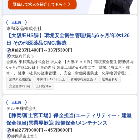
登録して求人を紹介してもらう
正社員
東和薬品株式会社
【大阪/EHS課】環境安全衛生管理/賞与6ヶ月/年休126
日 その他医薬品CMC/製造
23万1400円～33万5300円
月給
大阪府門真市
企業名 東和薬品株式会社 求人名 【大阪/ＥＨＳ課】環境安全衛生管理/賞与
6ヶ月/年休126日 仕事の内容 製薬工場のEHS課にて、環境（省エネ・排
水）、健康（社員の健康管理）、安全（労働災害防止・化学物質管理）の
事務・管理業務を担当。法規制に基づき、社員が安心して働ける工場環境
業界未経験歓迎
年間休日120日以上
資格取得支援あり
退職金あり
を構築する重要な役割です。 (1)環境：省エネ推進、廃棄物管理、公害防
完全週休2日制
土日祝休み
止 (2)健康：定期健診対応、職場環境の改善 (3)安全：労働災害防止の計画
立案、化学物質のリスクアセスメント、消防・安全に関わる行政対応。現
場のパトロールや是正指導、各種委員会の運営を通じ、全社的な安全文化
正社員
の醸成をリードします。最新の法改正情報の収集や社内展開も重要なミッ
テルモ株式会社
ションです。 募集職種 【大阪/ＥＨＳ課】環境安全衛生管理/賞与6ヶ月/年
【静岡/富士宮工場】保全担当(ユーティリティー・建屋
休126日
保全担当)異業界歓迎 設備保全/メンテナンス
27万9000円～45万8000円
月給
静岡県富士宮市