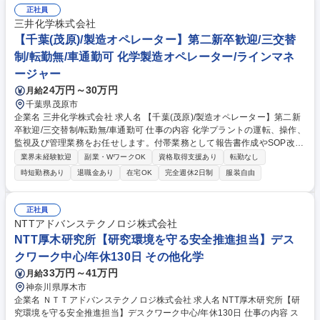
正社員
三井化学株式会社
【千葉(茂原)/製造オペレーター】第二新卒歓迎/三交替
制/転勤無/車通勤可 化学製造オペレーター/ラインマネ
ージャー
24万円～30万円
月給
千葉県茂原市
企業名 三井化学株式会社 求人名 【千葉(茂原)/製造オペレーター】第二新
卒歓迎/三交替制/転勤無/車通勤可 仕事の内容 化学プラントの運転、操作、
監視及び管理業務をお任せします。付帯業務として報告書作成やSOP改善
といった業務もご対応頂くケースもありますが、わからないことがあれば
業界未経験歓迎
副業・WワークOK
資格取得支援あり
転勤なし
先輩に教わりながら進めていける環境です。 【働く環境】操作室(DCS等
時短勤務あり
退職金あり
在宅OK
完全週休2日制
服装自由
による遠隔監視)は室内で空調がきいており、反応設備は屋外ですが、屋
根や壁があるため、直射日光は当たらない環境です。また当社他工場と比
較しても、横の交流が多い職場で、釣り大会やBBQというイベントだけで
正社員
なく、工場運用における費用や連携面でも助けあっている職場です。また
NTTアドバンステクノロジ株式会社
国内外オペレーターの体験型教育研修施設を有し、三井化学G全体の安全
NTT厚木研究所【研究環境を守る安全推進担当】デス
安定運転に関わる技術伝承の拠点となります。 募集職種 【千葉(茂原)/製
クワーク中心/年休130日 その他化学
造オペレーター】第二新卒歓迎/三交替制/転勤無/車通勤可
33万円～41万円
月給
神奈川県厚木市
企業名 ＮＴＴアドバンステクノロジ株式会社 求人名 NTT厚木研究所【研
究環境を守る安全推進担当】デスクワーク中心/年休130日 仕事の内容 ス