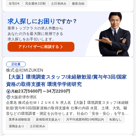
的側面から職場の安全管理体制を構築・維持します。 【期待する役割】立
在宅OK
完全週休2日制
土日祝休み
服装自由
上げ期（着任～1～2年程度）においては以下を担っていただきたいと考え
ます。大阪工場におけるEHSの現状把握、法令遵守状況・運用レベル・潜
在リスクの可視化。既存ルールや慣行を前提とせず、実態に即した環境・
求人探し
お困り
に
ですか？
安全・衛生管理の基本的な仕組みの構築。現場部門との信頼関係を構築
業界トップクラスの求人件数から
し、「相談されるEHS」「現場に入り込むEHS」としての立ち位置を確
あなたの力を最大限に発揮できる
立。 募集職種 MF19【EHSスペシャリスト/高槻】職場の安全管理体制を
求人探しをお手伝いします。
構築・維持/経験者歓迎◎
アドバイザーに相談する
正社員
株式会社MIZUKEN
【大阪】環境調査スタッフ/未経験歓迎/賞与年3回/国家
資格の取得支援有 環境学学術研究
23万5600円～34万2200円
月給
大阪府堺市堺区
企業名 株式会社ＭＩＺＵＫＥＮ 求人名 【大阪】環境調査スタッフ/未経験
歓迎/賞与年3回/国家資格の取得支援有 仕事の内容 水質、土壌、大気、騒
音などの環境調査・測定をお任せします。社会の「安全・安心」を守るや
りがいの大きな仕事です。まずは2人1組のチームで動くため、未経験でも
業界未経験歓迎
資格取得支援あり
月平均残業時間20時間以内
転勤なし
安心してスタート可能です。 工場排水や井戸水の採取、排ガス・騒音・振
退職金あり
土日祝休み
動の測定などを行います。【具体的には】現場での試料採取、測定機器を
用いた数値計測、調査結果のまとめ【教育体制】最初は先輩に同行し、器