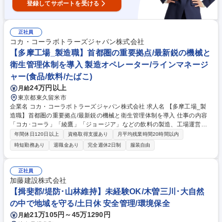
登録してサポートを受ける
正社員
コカ・コーラボトラーズジャパン株式会社
【多摩工場_製造職】首都圏の重要拠点/最新鋭の機械と
衛生管理体制を導入 製造オペレーター/ラインマネージ
ャー(食品/飲料/たばこ)
24万円以上
月給
東京都東久留米市
企業名 コカ・コーラボトラーズジャパン株式会社 求人名 【多摩工場_製
造職】首都圏の重要拠点/最新鋭の機械と衛生管理体制を導入 仕事の内容
「コカ･コーラ」「綾鷹」「ジョージア」などの飲料の製造、工場運営を
担っていただきます。安全性･高品質･効率･働きやすい環境づくり等、自
年間休日120日以上
資格取得支援あり
月平均残業時間20時間以内
身が興味あるプロジェクトにも参画し、主体的に運営に携われます。 ＜具
時短勤務あり
退職金あり
完全週休2日制
服装自由
体的には＞ ■自社製品製造時における規格管理 ■省人化,自働化の進む最新
機器を始めとした製造ラインの運転管理,品種毎の調整,メンテナンス業務
■生産効率やエネルギー効率向上に向けた改善活動,設備の検討や改造のリ
正社員
ード ■新製品開発や新技術導入時の商業生産化に向けた製造技術の構築及
加藤建設株式会社
び検証 ■各機械毎に頻度に準じた点検･整備の実施 ■プログラムに準じたサ
【揖斐郡/堤防･山林維持】未経験OK/木曽三川･大自然
ニテーション(洗浄)の実施,生産設備の維持管理 募集職種 【多摩工場_製造
の中で地域を守る/土日休 安全管理/環境保全
職】首都圏の重要拠点/最新鋭の機械と衛生管理体制を導入
21万105円～45万1290円
月給