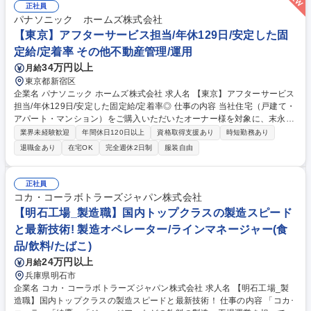
正社員
パナソニック ホームズ株式会社
【東京】アフターサービス担当/年休129日/安定した固
定給/定着率 その他不動産管理/運用
34万円以上
月給
東京都新宿区
企業名 パナソニック ホームズ株式会社 求人名 【東京】アフターサービス
担当/年休129日/安定した固定給/定着率◎ 仕事の内容 当社住宅（戸建て・
アパート・マンション）をご購入いただいたオーナー様を対象に、末永く
安心してお住まいいただくためのアフターサービス業務全般を担当してい
業界未経験歓迎
年間休日120日以上
資格取得支援あり
時短勤務あり
ただきます。 ■技術を活かした「住まいの資産価値」の維持・向上：専門
退職金あり
在宅OK
完全週休2日制
服装自由
知識を活かし、経年変化に応じた最適なメンテナンス計画をオーナー様に
共有 ■自身の裁量で進めるアフターサービス：新築引き渡し後の設備機器
の正しい使い方説明/建具の調整といった日常の「お困りごと」に対応 ■最
正社員
新AI「P-GAIROS」が技術判断をサポート：顧客データ/生成AIを組み合わ
コカ・コーラボトラーズジャパン株式会社
せた独自システム「訪問対応支援システム P-GAIROS」を活用できます。
【明石工場_製造職】国内トップクラスの製造スピード
募集職種 【東京】アフターサービス担当/年休129日/安定した固定給/定着
と最新技術! 製造オペレーター/ラインマネージャー(食
率◎
品/飲料/たばこ)
24万円以上
月給
兵庫県明石市
企業名 コカ・コーラボトラーズジャパン株式会社 求人名 【明石工場_製
造職】国内トップクラスの製造スピードと最新技術！ 仕事の内容 「コカ･