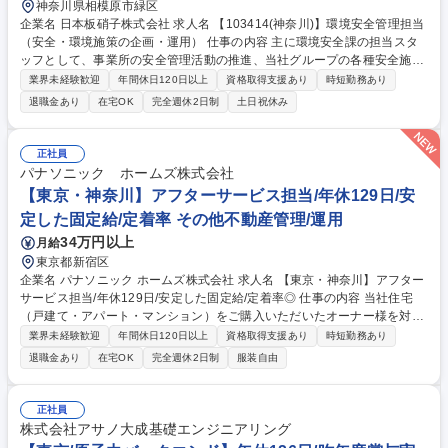
神奈川県相模原市緑区
企業名 日本板硝子株式会社 求人名 【103414(神奈川)】環境安全管理担当
（安全・環境施策の企画・運用） 仕事の内容 主に環境安全課の担当スタ
ッフとして、事業所の安全管理活動の推進、当社グループの各種安全施策
の展開、運用などの業務をお任せいたします。 【業務例】事業所の安全管
業界未経験歓迎
年間休日120日以上
資格取得支援あり
時短勤務あり
理活動の推進、当社グループの各種安全施策の展開、運用/業所の環境マネ
退職金あり
在宅OK
完全週休2日制
土日祝休み
ジメントシステム（ISO14001）の維持・運用、環境にかかわる当社グル
ープ施策の遂行、事業所内の環境管理・維持にかかわる業務 ※将来的には
担当課長あるいは課長として環境安全課のマネジメントを担っていただく
正社員
予定です。 募集職種 【103414(神奈川)】環境安全管理担当（安全・環境
パナソニック ホームズ株式会社
施策の企画・運用）
【東京・神奈川】アフターサービス担当/年休129日/安
定した固定給/定着率 その他不動産管理/運用
34万円以上
月給
東京都新宿区
企業名 パナソニック ホームズ株式会社 求人名 【東京・神奈川】アフター
サービス担当/年休129日/安定した固定給/定着率◎ 仕事の内容 当社住宅
（戸建て・アパート・マンション）をご購入いただいたオーナー様を対象
に、末永く安心してお住まいいただくためのアフターサービス業務全般を
業界未経験歓迎
年間休日120日以上
資格取得支援あり
時短勤務あり
担当していただきます。 ■技術を活かした「住まいの資産価値」の維持・
退職金あり
在宅OK
完全週休2日制
服装自由
向上：専門知識を活かし、経年変化に応じた最適なメンテナンス計画をオ
ーナー様に共有 ■自身の裁量で進めるアフターサービス：新築引き渡し後
の設備機器の正しい使い方説明/建具の調整といった日常の「お困りごと」
正社員
に対応 ■最新AI「P-GAIROS」が技術判断をサポート：顧客データ/生成AI
株式会社アサノ大成基礎エンジニアリング
を組み合わせた独自システム「訪問対応支援システム P-GAIROS」を活用