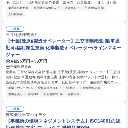
キルに応じ、(1)新規研究前の装置・設備の「安全審査」、または(2)薬品
の入出庫管理や研究者への防護指導等を行う「薬品安全」をお任せ。 最先
業界未経験歓迎
年間休日120日以上
退職金あり
完全週休2日制
端技術の裏側を安全面から支える重要な役割です！ 日常業務はデータベー
土日祝休み
スを活用した研究者からの相談対応など、デスクワークが中心です。必要
に応じて実験室での現場確認・ヒアリングを行いますが、装置や薬品を直
接操作することはありません。 研究者や行政、施工業者など社内外との折
正社員
衝が発生するため、基本的な社会人経験をお持ちの方を歓迎（育成前
三井化学株式会社
提）。無資格でも挑戦可能ですが、危険物取扱者などの資格があれば活か
【千葉(茂原)/製造オペレーター】三交替制/転勤無/車通
せる環境です。 募集職種 NTT厚木研究所【研究環境を守る安全推進担
勤可/福利厚生充実 化学製造オペレーター/ラインマネー
当】デスクワーク中心/年休130日
ジャー
25万円～30万円
月給
千葉県茂原市
企業名 三井化学株式会社 求人名 【千葉(茂原)/製造オペレーター】三交替
制/転勤無/車通勤可/福利厚生充実 仕事の内容 化学プラントの運転、操作、
監視及び管理業務をお任せします。反応器やポンプ、遠隔操作用のコンピ
ューター制御システム(DCS:分散型制御システム)などを使用し、高機能製
副業・WワークOK
資格取得支援あり
転勤なし
時短勤務あり
品の製造プロセスを操作して頂きます。 【働く環境】操作室(DCS等によ
退職金あり
在宅OK
完全週休2日制
服装自由
る遠隔監視)は室内で空調がきいており、反応設備は屋外ですが、屋根や
壁があるため、直射日光は当たらない環境です。また当社他工場と比較し
ても、横の交流が多い職場で、釣り大会やBBQというイベントだけでな
正社員
く、工場運用における費用や連携面でも助けあっている職場です。また国
株式会社日立ハイテク
内外オペレーターの体験型教育研修施設を有し、三井化学G全体の安全安
【事業所の環境マネジメントシステム】ISO14001の認
定運転に関わる技術伝承の拠点となります。 募集職種 【千葉(茂原)/製造
証維持等/在宅 /フレックス 機械品質保証