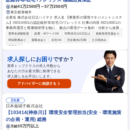
オペレーター】三交替制/転勤無/車通勤可/福利厚生充実
41万2500円～57万2500円
月給
東京都青梅市
企業名 株式会社日立ハイテク 求人名 【事業所の環境マネジメントシステ
ム】ISO14001の認証維持等/在宅◎/フレックス 仕事の内容 ISO14001の
事務局運営と廃棄物管理を軸に、拠点の環境データ集約・分析から改善、
施策の立案・実行までを担うポジションです。多くの関係者と連携してIS
業界未経験歓迎
副業・WワークOK
年間休日120日以上
資格取得支援あり
O14001の認証維持など環境活動を推進します。 【具体的な業務内】 ■IS
時短勤務あり
退職金あり
在宅OK
完全週休2日制
土日祝休み
O14001事務局：年度環境目標・計画の策定、各部門への展開、進捗管理/
服装自由
内部監査実施/外部審査対応 ■廃棄物対応：廃棄物の分別ルール運用、処理
業者の手配・調整/リサイクル・削減施策の立案および運用管理 ■付随業
求人探し
お困り
に
ですか？
務：環境活動/化学物質管理/環境測定・管理/行政対応/環境データの収集・
管理/安全衛生業務のサポート 募集職種 【事業所の環境マネジメントシス
業界トップクラスの求人件数から
テム】ISO14001の認証維持等/在宅◎/フレックス
あなたの力を最大限に発揮できる
求人探しをお手伝いします。
アドバイザーに相談する
正社員
日本板硝子株式会社
【103414(神奈川)】環境安全管理担当(安全・環境施策
の企画・運用) 総務
30万円以上
月給