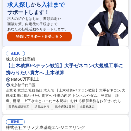
動 ■改善提案活動 ■簡単な技術検討、設備保全グループへの修理依頼等 ■
求人探し
入社まで
から
各マネジメントシステムの運用と改善 ■現場の4S維持 ■工場内での電子材
サポートします！
料などの製造作業 募集職種 【群馬/製造(電子材料・化学品)】未経験・第
二新卒歓迎/味の素G/日勤のみ
求人の紹介をはじめ、書類添削や
面談対策、内定後の手続きまで
あなたの転職活動をサポートします。
登録してサポートを受ける
正社員
株式会社錢高組
【土木積算/ベテラン歓迎】大手ゼネコン/大規模工事に
携わりたい貴方へ 土木積算
50万円以上
月給
東京都千代田区
企業名 株式会社錢高組 求人名 【土木積算/ベテラン歓迎】大手ゼネコン/大
規模工事に携わりたい貴方へ 仕事の内容 トンネルやダム、発電所、鉄
道、橋梁、上下水道といった土木現場におけ る積算業務をお任せいたしま
す。大規模案件を中心に様々な構造物 に関わる事ができる為、スキルアッ
業界未経験歓迎
退職金あり
完全週休2日制
土日祝休み
プができる環境です。 【案件】受注額が数十億～数百億の大規模案件が中
心。時代を象徴するよ うな構造物を担当頂きます。将来的に、海外案件も
チャレンジ可能です。 ≪案件例≫ワルミ大橋/関西国際空港島/但東ダム/中
正社員
央環状品川線/神崎川 橋梁/瀬戸大橋/軍艦島/種子島基地/勝鬨橋/ナイル川源
株式会社アサノ大成基礎エンジニアリング