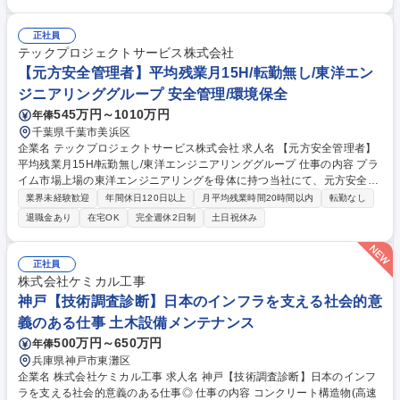
する将来計画の立案及び改善業務 ■生産設備の設計、施工管理、新技術の
導入及び保全業務 ■社内各部署より委託された設備更新、修繕に関する助
言 ■固定資産の稼働・移動及び廃棄に関する業務 ■設備に関する行政、法
正社員
令への諸対応業務 【業務変更の範囲：当社業務全般】 募集職種 【プラン
テックプロジェクトサービス株式会社
トの設備管理／キッコーマンG】年休123日／長期出張＆転勤無
【元方安全管理者】平均残業月15H/転勤無し/東洋エン
ジニアリンググループ 安全管理/環境保全
545万円～1010万円
年俸
千葉県千葉市美浜区
企業名 テックプロジェクトサービス株式会社 求人名 【元方安全管理者】
平均残業月15H/転勤無し/東洋エンジニアリンググループ 仕事の内容 プラ
イム市場上場の東洋エンジニアリングを母体に持つ当社にて、元方安全衛
生管理者として国内建設現場の安全管理をご担当いただきます。管理現場
業界未経験歓迎
年間休日120日以上
月平均残業時間20時間以内
転勤なし
赴任までの期間は本社での勤務となります。 ■安全衛生協議会の設置と運
退職金あり
在宅OK
完全週休2日制
土日祝休み
営■安全衛生活動計画書、要領書の作成と実行■関係請負人が行う労働者の
安全衛生教育に対する指導および援助■作業間の調整、作業場所の巡視、
安全指導■各種安全書類の管理■災害防止に向けた具体策の策定■電子マニ
正社員
フェスト管理 ※入社後はJOBの状況に応じて弊社の抱える他建設現場への
株式会社ケミカル工事
出張があります。 募集職種 【元方安全管理者】平均残業月15H/転勤無し/
神戸【技術調査診断】日本のインフラを支える社会的意
東洋エンジニアリンググループ
義のある仕事 土木設備メンテナンス
500万円～650万円
年俸
兵庫県神戸市東灘区
企業名 株式会社ケミカル工事 求人名 神戸【技術調査診断】日本のインフ
ラを支える社会的意義のある仕事◎ 仕事の内容 コンクリート構造物(高速