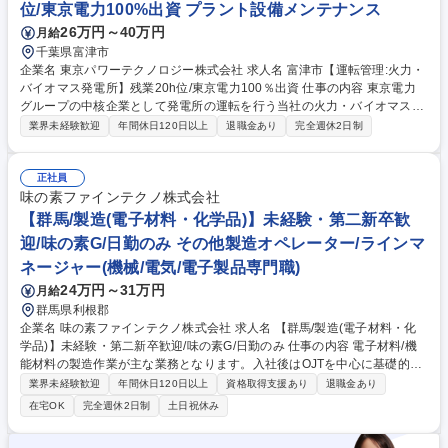
位/東京電力100%出資 プラント設備メンテナンス
イオマス発電所】残業月20h程度：東京電力HD100%出資
26万円～40万円
月給
千葉県富津市
企業名 東京パワーテクノロジー株式会社 求人名 富津市【運転管理:火力・
バイオマス発電所】残業20h位/東京電力100％出資 仕事の内容 東京電力
グループの中核企業として発電所の運転を行う当社の火力・バイオマス等
の発電設備の運転管理：水処理業務を担当。安定した電力を供給する火力
業界未経験歓迎
年間休日120日以上
退職金あり
完全週休2日制
発電設備の運営を、最先端のメンテナンス技術を駆使しサポート 【働き方
について】 ・社員全員が末永く働ける環境を整えており、今期に入り残業
を2割ほど減らし、来期はさらに2割の低減を目指しています。有休も取得
正社員
しやすく、産休・育休を経た社員もほとんどが復帰しています。長期的に
味の素ファインテクノ株式会社
スキルを磨きながら活躍したい方にはマッチした環境です。 募集職種 富
【群馬/製造(電子材料・化学品)】未経験・第二新卒歓
津市【運転管理:火力・バイオマス発電所】残業20h位/東京電力100％出資
迎/味の素G/日勤のみ その他製造オペレーター/ラインマ
ネージャー(機械/電気/電子製品専門職)
24万円～31万円
月給
群馬県利根郡
企業名 味の素ファインテクノ株式会社 求人名 【群馬/製造(電子材料・化
学品)】未経験・第二新卒歓迎/味の素G/日勤のみ 仕事の内容 電子材料/機
能材料の製造作業が主な業務となります。入社後はOJTを中心に基礎的な
業務から育成を実施します。マテハンでの原材料取扱い、各種生産機器の
業界未経験歓迎
年間休日120日以上
資格取得支援あり
退職金あり
操作・監視測定および記録などの作業がメインです。 【業務習得につい
在宅OK
完全週休2日制
土日祝休み
て】作業において手順書がありそちらに沿って業務を遂行していただくた
め未経験の方でも安心して就業いただけます。 【業務詳細】■安全衛生活