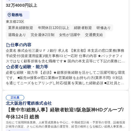
32万4000円以上
勤務地
東京都23区
業界未経験歓迎
年間休日120日以上
経験者歓迎
研修あり
退職金あり
完全週休2日制
女性が活躍中
交通費支給
土日祝休み
仕事の内容
企業名 株式会社三菱ＵＦＪ銀行 求人名 【東京都】本支店の窓口業務(事務
手続受付/資産運用提案)/後方事務/ロビー応対 仕事の内容 ★バックオフィ
スではなく顧客折衝を含む職種です★ 国内の本支店等にて下記の業務に従
事していただきます。 ■窓口/後方/ロビーにて事務手続等の受付・オペレ
必要な経験・能力等
ーション、お客様対応 ■窓口にて、ご来店された個人のお客様に対して金
必要な経験・能力等 【必須】★顧客折衝経験を活かしてご活躍可能な環境
融商品のご提案 ■効率的な事務運用の検討・構築等 ≪業務紹介：ご応募前
です。 ■販売or接客or窓口業務or営業経験をお持ちの方(業界不問) ※対話
に必ずご覧ください≫ ※記事 https://www.mysite.bk.mufg.jp/career/circle/
を通じてニーズをヒアリングし対応/提案を実施した経験必須 ■正社員とし
article17/ ※動画 https://youtu.be/H-S7HaJqqbg 募集職種 【東京都】本支
ての就業経験1年以上 【歓迎】■金融業界での就業経験■銀行での預金為替
店の窓口業務(事務手続受付/資産運用提案)/後方事務/ロビー応対
事務経験 ■金融商品の提案・販売経験 ≪魅力≫研修やOJT環境が整ってい
正社員
るので安心して入行いただけます。 幅広いキャリアの選択肢があり、公募
北大阪急行電鉄株式会社
や社内副業等を活用し、 一人ひとりが挑戦できるカルチャーが浸透してい
ます。 学歴・資格 学歴：大学院 大学 高専 短大 専修学校 高校 語学力：
【豊中市/総務人事】経験者歓迎!/阪急阪神HDグループ/
資格：
年休124日 総務
当社にて採用関係業務、人材育成業務を中心に、中期経営計画・予算等の管理、設備投資
計画等の策定、さらに社内の重要会議の運営等、経営の根幹となる幅広い総務人事業務全
般を担当していただきます。