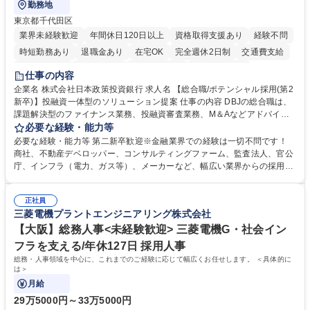
勤務地
東京都千代田区
業界未経験歓迎
年間休日120日以上
資格取得支援あり
経験不問
時短勤務あり
退職金あり
在宅OK
完全週休2日制
交通費支給
駅近5分以内
土日祝休み
第二新卒歓迎
寮・社宅あり
仕事の内容
食事補助あり
託児所あり
企業名 株式会社日本政策投資銀行 求人名 【総合職/ポテンシャル採用(第2
新卒)】投融資一体型のソリューション提案 仕事の内容 DBJの総合職は、
課題解決型のファイナンス業務、投融資審査業務、M＆Aなどアドバイザ
リー業務、地域戦略企画業務など、多様な業務に精通し、複数の専門性を
必要な経験・能力等
掛け合わせて広く社会に貢献していく職種です。 入社後は、横断的なロー
必要な経験・能力等 第二新卒歓迎※金融業界での経験は一切不問です！
テーションを経て適性や専門性に応じたキャリアを形成していただきま
商社、不動産デベロッパー、コンサルティングファーム、監査法人、官公
す。総合職として入社いただき、下記いずれかの部門でご活躍いただきま
庁、インフラ（電力、ガス等）、メーカーなど、幅広い業界からの採用実
す。※未経験の方に関しては、入行後3ヶ月間の金融の実務を学んでいた
績があります。 ＜求める人物像＞DBJでは、強い社会的使命感をもち、今
だく研修を準備しております。 ・法人RM業務・金融機能業務・コーポレ
後の日本のあり方を俯瞰する総合性と、金融分野のフロンティアを切り拓
ート・ナレッジ業務 ※それぞれの業務内容に関しては、別途その他労働条
正社員
く高い志を併せもった人材を求めています。ポテンシャル採用（第2新
三菱電機プラントエンジニアリング株式会社
件備考欄に記載 募集職種 【総合職/ポテンシャル採用(第2新卒)】投融資一
卒）では、金融業界での経験や知識を問いません。新たな時代を見据え
体型のソリューション提案
て、複雑化する社会課題の解決に向けて先鞭をつける役割を担いたい、と
【大阪】総務人事<未経験歓迎> 三菱電機G・社会イン
いう気概をお持ちの方を心待ちにしています。 学歴・資格 学歴：大学院
フラを支える/年休127日 採用人事
大学 語学力： 資格：
総務・人事領域を中心に、これまでのご経験に応じて幅広くお任せします。 ＜具体的に
は＞
月給
29万5000円～33万5000円