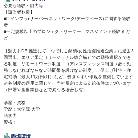
必要な経験・能力等

【該当者歓迎】

■ITインフラ(サーバー/ネットワーク/データベース)に関する経験
者

■一定規模以上のプロジェクトリーダー、マネジメント経験者 な
ど

【魅力】DEI推進にて「なでしこ銘柄/女性活躍推進企業」に過去3
回選出。エリア限定（リージョナル総合職）での勤務選択ができ
る制度、リモートワーク制度、コアレスフレックス制度（必ず勤
務しなければならない時間帯を設けない制度）、借上げ社宅・住
宅補助（最大10万円/月）など、働きやすい環境を整備しています 
※各制度の適用に関して、当社規定による支給条件はございます
（部署や担当業務などで異なる場合も有）

学歴・資格

学歴：大学院 大学

語学力：

資格：
職場環境