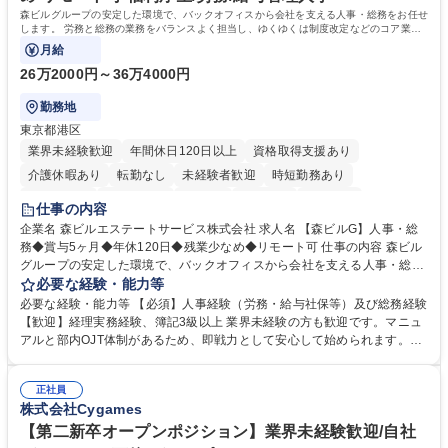
森ビルグループの安定した環境で、バックオフィスから会社を支える人事・総務をお任せ
します。 労務と総務の業務をバランスよく担当し、ゆくゆくは制度改定などのコア業務
にも挑戦できる、やりがいある環境です。
月給
26万2000円～36万4000円
勤務地
東京都港区
業界未経験歓迎
年間休日120日以上
資格取得支援あり
介護休暇あり
転勤なし
未経験者歓迎
時短勤務あり
経験者歓迎
退職金あり
在宅OK
賞与あり
育休あり
仕事の内容
完全週休2日制
交通費支給
長期歓迎
駅近5分以内
土日祝休み
企業名 森ビルエステートサービス株式会社 求人名 【森ビルG】人事・総
務◆賞与5ヶ月◆年休120日◆残業少なめ◆リモート可 仕事の内容 森ビル
グループの安定した環境で、バックオフィスから会社を支える人事・総務
をお任せします。 労務と総務の業務をバランスよく担当し、ゆくゆくは制
必要な経験・能力等
度改定などのコア業務にも挑戦できる、やりがいある環境です。 ■勤怠管
必要な経験・能力等 【必須】人事経験（労務・給与社保等）及び総務経験
理、給与計算、社会保険手続き、年末調整等の労務管理全般 ■入退社手続
【歓迎】経理実務経験、簿記3級以上 業界未経験の方も歓迎です。マニュ
き、社内規定の改定や人事制度改定などのコア業務 ■社内イベントの企画
アルと部内OJT体制があるため、即戦力として安心して始められます。
運営やその他総務業務全般 ※労務と総務を1：1の割合でお任せ。 入社後
【魅力・やりがい】森ビルGの安定基盤で労務から総務まで幅広く携われ
は部内のOJTを中心に、あなたの経験に合わせて不足している部分はいつ
ます。定型業務に留まらず、社内規定や人事制度の改定など会社のコア業
でも質問・相談できる環境が整っているため、安心して成長できます。 募
正社員
務に挑戦できるため、自身の成長と組織への貢献度をダイレクトに実感で
株式会社Cygames
集職種 【森ビルG】人事・総務◆賞与5ヶ月◆年休120日◆残業少なめ◆
きます。 残業少なめ、週1日リモート可など、ワークライフバランスを保
リモート可
ち長期活躍できる環境です。 「これまでの幅広い経験を活かし、長期的な
【第二新卒オープンポジション】業界未経験歓迎/自社