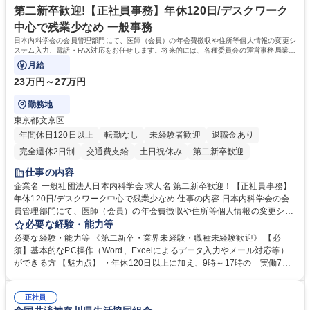
専修学校 高校 語学力： 資格：
第二新卒歓迎!【正社員事務】年休120日/デスクワーク
中心で残業少なめ 一般事務
日本内科学会の会員管理部門にて、医師（会員）の年会費徴収や住所等個人情報の変更シ
ステム入力、電話・FAX対応をお任せします。将来的には、各種委員会の運営事務局業務
などにも幅広く携わっていただきます。
月給
23万円～27万円
勤務地
東京都文京区
年間休日120日以上
転勤なし
未経験者歓迎
退職金あり
完全週休2日制
交通費支給
土日祝休み
第二新卒歓迎
仕事の内容
企業名 一般社団法人日本内科学会 求人名 第二新卒歓迎！【正社員事務】
年休120日/デスクワーク中心で残業少なめ 仕事の内容 日本内科学会の会
員管理部門にて、医師（会員）の年会費徴収や住所等個人情報の変更シス
テム入力、電話・FAX対応をお任せします。将来的には、各種委員会の運
必要な経験・能力等
営事務局業務などにも幅広く携わっていただきます。 【会員管理・データ
必要な経験・能力等 《第二新卒・業界未経験・職種未経験歓迎》 【必
入力業務】 ・医師（会員）の住所変更、個人情報のシステム登録・更新
須】基本的なPC操作（Word、Excelによるデータ入力やメール対応等）
・年会費の徴収管理や入金データの照合確認 【問い合わせ対応】 ・会員
ができる方 【魅力点】 ・年休120日以上に加え、9時～17時の「実働7時
（医師）からの電話、FAX、ネット申請に伴う相談受付 ・複雑な案件のへ
間勤務」で残業も少なくワークライフバランスは抜群です。 【将来的な業
のエスカレーション・連携対応 募集職種 第二新卒歓迎！【正社員事務】
務（各種委員会運営）】 ・学会内における各種委員会のスケジュール調
年休120日/デスクワーク中心で残業少なめ
正社員
整、資料作成、当日の運営サポート 学歴・資格 学歴：大学院 大学 語学