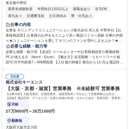
東京都中野区
業界未経験歓迎
年間休日120日以上
退職金あり
在宅OK
賞与あり
交通費支給
土日祝休み
寮・社宅あり
仕事の内容
企業名 キリンアンドコミュニケーションズ株式会社 求人名 中野本社【お
客様相談室】お客様のお声をもとにより良い商品づくりへ貢献 仕事の内容
≪★コミュニケーションを通してキリンのファンを増やしませんか？★≫
お客様のお声をより良い商品づくりに活かしていく上で、窓口となるお客
必要な経験・能力等
様相談室でのお仕事です。 日々お客様からいただくキリングループへのご
必要な経験・能力等 【必須】コールセンターやお客様相談室の業務経験、
意見を、企業活動に活かしています。お客様からの声に迅速かつ誠意をも
PCが使える方（Word・Excel）【働き方】在宅勤務・リモートワーク相
って対応、情報提供するとともにグループ内活動に反映しています。 【具
談可/月平均残業7～8時間程度 【入社後の研修】着任から1か月は電話対応
体的には】電話応対、メール、お手紙対応、ご指摘品調査報告書作成、有
のOJTを中心に実施し、電話対応に慣れた段階でメール・手紙のOJTを実
人チャットボット対応など。 【1日の対応件数】■電話：月間一人当たり
施する予定です。独り立ち以降もしっかりフォローする体制を整えていま
平均100件前後■メール・手紙：同上40件前後 募集職種 中野本社【お客様
正社員
すのでご安心ください。 【当社について】キリングループの広報機能を担
株式会社キーエンス
相談室】お客様のお声をもとにより良い商品づくりへ貢献
う会社として、お客様との出会いを大切にし、磨き上げたホスピタリティ
を込めてコミュニケーションをとりながら広報関連業務を行っておりま
【大阪・京都・滋賀】営業事務 ※未経験可 営業事務
す。 学歴・資格 学歴：大学院 大学 高専 短大 専修学校 高校 語学力： 資
【仕事内容】大阪営業所、京都営業所、滋賀営業所いずれかにて営業事務をお任せ。
格：
【詳細】電話応対・データ入力・伝票や見積の作成・カタログ送付・来客対応・営業所内
で発生する事務業務や業務改善をお任せ。
月給
27万9000円～28万1000円
勤務地
大阪府大阪市淀川区