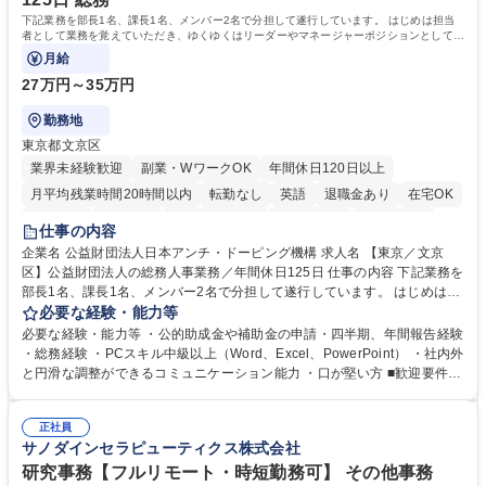
院 大学 語学力： 資格：宅地建物取引士
下記業務を部長1名、課長1名、メンバー2名で分担して遂行しています。 はじめは担当
者として業務を覚えていただき、ゆくゆくはリーダーやマネージャーポジションとして活
躍いただくことを期待しています。
月給
27万円～35万円
勤務地
東京都文京区
業界未経験歓迎
副業・WワークOK
年間休日120日以上
月平均残業時間20時間以内
転勤なし
英語
退職金あり
在宅OK
賞与あり
育休あり
完全週休2日制
交通費支給
土日祝休み
仕事の内容
食事補助あり
企業名 公益財団法人日本アンチ・ドーピング機構 求人名 【東京／文京
区】公益財団法人の総務人事業務／年間休日125日 仕事の内容 下記業務を
部長1名、課長1名、メンバー2名で分担して遂行しています。 はじめは担
当者として業務を覚えていただき、ゆくゆくはリーダーやマネージャーポ
必要な経験・能力等
ジションとして活躍いただくことを期待しています。 【総務・人事グルー
必要な経験・能力等 ・公的助成金や補助金の申請・四半期、年間報告経験
プの業務内容】 ・人事制度関連 ・採用活動 ・教育研修の企画、実行 ・勤
・総務経験 ・PCスキル中級以上（Word、Excel、PowerPoint） ・社内外
怠管理 ・官公庁への各種提出 ・法定の会議運営（評議員会、理事会） ・
と円滑な調整ができるコミュニケーション能力 ・口が堅い方 ■歓迎要件
コンプライアンス ・内部規程やルールの管理、整備、文書管理 ・契約関
・採用業務経験 ・英語に抵抗がない方 ・営業経験 学歴・資格 学歴：大学
連 ・衛生管理 ・防災関連・公的助成金の管理・オフィス、ファシリティ
院 大学 高専 短大 専修学校 高校 語学力： 資格：
管理 ・福利厚生関連 ・職員からの問合せ、相談対応 ・その他日常の総務
正社員
サノダインセラピューティクス株式会社
業務全般 募集職種 【東京／文京区】公益財団法人の総務人事業務／年間
休日125日
研究事務【フルリモート・時短勤務可】 その他事務