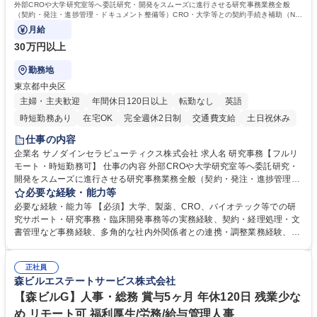
外部CROや大学研究室等へ委託研究・開発をスムーズに進行させる研究事務業務全般
（契約・発注・進捗管理・ドキュメント整備等）CRO・大学等との契約手続き補助（ND
A・委託・共同研究契約等の進行・記録管理）
月給
30万円以上
勤務地
東京都中央区
主婦・主夫歓迎
年間休日120日以上
転勤なし
英語
時短勤務あり
在宅OK
完全週休2日制
交通費支給
土日祝休み
仕事の内容
企業名 サノダインセラピューティクス株式会社 求人名 研究事務【フルリ
モート・時短勤務可】 仕事の内容 外部CROや大学研究室等へ委託研究・
開発をスムーズに進行させる研究事務業務全般（契約・発注・進捗管理・
ドキュメント整備等）CRO・大学等との契約手続き補助（NDA・委託・
必要な経験・能力等
共同研究契約等の進行・記録管理） ■見積取得、発注、検収、請求処理等
必要な経験・能力等 【必須】大学、製薬、CRO、バイオテック等での研
の事務手続き ■委託先との定例会議の調整・アジェンダ準備・議事録作成
究サポート・研究事務・臨床開発事務等の実務経験、契約・経理処理・文
■研究報告書、試験関連資料、SOP等の整備・版管理・保管 ■研究開発の
書管理など事務経験、多角的な社内外関係者との連携・調整業務経験、基
進捗・タイムライン・予算執行管理サポート ■AMED等公的研究費の申
本的なPCスキル 【尚可】 ■URA経験または産学連携・研究費管理の経験
請・報告書類作成補助および経費管理 ■社内外関係者との連絡調整・その
■AMED等の公的研究費の申請・執行管理経験 ■英語での文書読解・メー
他研究開発に関わる総務・庶務 募集職種 研究事務【フルリモート・時短
正社員
ル対応力 【働き方について】フルリモートやハイブリッド勤務、時短勤務
森ビルエステートサービス株式会社
勤務可】
など個々のライフスタイルに応じた柔軟な働き方が可能です。育児や介護
【森ビルG】人事・総務 賞与5ヶ月 年休120日 残業少な
との両立も応援します。 学歴・資格 学歴：大学院 大学 語学力： 資格：
め リモート可 福利厚生/労務/給与管理人事