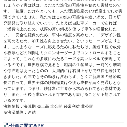
しょうか？実は鉄は、まだまだ進化の可能性を秘めた素材なので
す。「強度」だけをとっても、未だ理論強度の1/3程度までしか実
現できていません。私たちはこの鉄の可能性を追い求め、日々研
究開発に取り組んでいます。たとえば自動車メーカーであれば
「燃費向上のため、板厚の薄い鋼板を使って車体を軽量化した
い」「安全性確保のため、車体の強度を高めたい」「デザイン性
を高めるため、加工性を向上させたい」といったニーズがありま
す。このようなニーズに応えるために私たちは、製造工程で成分
や板厚などの制御をミクロンオーダーまでコントロールすること
によって、これらの多岐にわたるニーズを高いレベルで実現して
いるのです。世界規模で見ると、粗鋼の生産量は、一時的な増減
や停滞期はあったものの、大局的には右肩上がりで成長を続けて
きました。近年でもその動きは変わらず、とくに新興国の経済成
長に伴って、世界全体の鉄鋼需要は今後も成長が続く見通しとな
っています。つまり、鉄は常に世界から求められてきた素材であ
り、また、今後も求められる存在であり続けることが予想されて
いるのです。

決算情報：決算期 売上高 非公開 経常利益 非公開

※決済単位：連結
仕事に関するPR