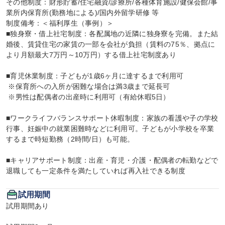
その他制度：財形貯蓄/住宅融資/診療所/各種体育施設/健保会館/事
業所内保育所(勤務地による)/国内外留学研修 等

制度備考：＜福利厚生（事例）＞

■独身寮・借上社宅制度：各配属地の近隣に独身寮を完備。また結
婚後、賃貸住宅の家賃の一部を会社が負担（賃料の75％、拠点に
より月額最大7万円～10万円）する借上社宅制度あり

■育児休業制度：子どもが1歳6ヶ月に達するまで利用可

 ※保育所への入所が困難な場合は満3歳まで延長可

 ※男性は配偶者の出産時に利用可（有給休暇5日）

■ワークライフバランスサポート休暇制度：家族の看護や子の学校
行事、妊娠中の就業困難時などに利用可。子どもが小学校を卒業
するまで時短勤務（2時間/日）も可能。

■キャリアサポート制度：出産・育児・介護・配偶者の転勤などで
退職しても一定条件を満たしていれば再入社できる制度
試用期間
試用期間あり
