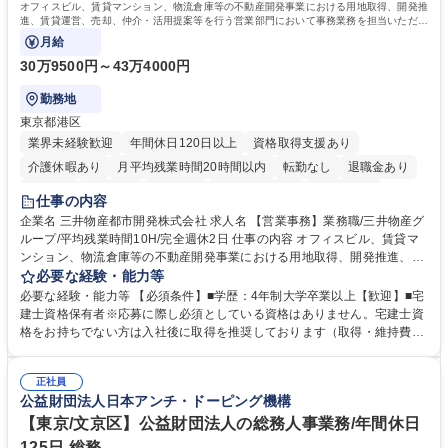
オフィスビル、賃貸マンション、物流倉庫等の不動産開発事業における用地取得、開発推
進、賃貸運営、売却、仲介・活用提案等を行う営業部門において事務業務を担当いただき
ます。
月給
30万9500円～43万4000円
勤務地
東京都港区
業界未経験歓迎
年間休日120日以上
資格取得支援あり
介護休暇あり
月平均残業時間20時間以内
転勤なし
退職金あり
在宅OK
賞与あり
育休あり
完全週休2日制
交通費支給
仕事の内容
駅近5分以内
土日祝休み
寮・社宅あり
企業名 三井物産都市開発株式会社 求人名 【営業事務】業務職/三井物産グ
ループ/平均残業時間10H/完全週休2日 仕事の内容 オフィスビル、賃貸マ
ンション、物流倉庫等の不動産開発事業における用地取得、開発推進、賃
貸運営、売却、仲介・活用提案等を行う営業部門において事務業務を担当
必要な経験・能力等
いただきます。 【詳細】・契約書管理、契約書製本、捺印対応、ファイリ
必要な経験・能力等 【必須条件】■学歴：4年制大学卒業以上【歓迎】■宅
ング、登記簿取得、調書取得・支払業務（各種費用支払、支払管理、請
建士資格保有者※応募に際し必須としている資格はありません。宅建士資
求・支払データ登録、取引先マスター申請対応）・予算作成及び予実管
格をお持ちでない方は入社後に取得を推奨しております（取得・維持費用
理・各種稟議書、報告書作成業務・各種台帳管理、交際費・会議費支払報
の一部補助あり） 【求める人物像】 ・向学心豊かで、主体的に行動でき
告書作成及び月次管理・部内総務庶務全般 など※※配属先によっては上記
る方。 ・社内外の多様な関係者と協調して業務を進められるコミュニケー
の他に担当頂く業務が発生する場合があります。 募集職種 【営業事務】
正社員
ション力がある方。 ・チャレンジを厭わず、粘り強く業務に取り組める
公益財団法人日本アンチ・ドーピング機構
業務職/三井物産グループ/平均残業時間10H/完全週休2日
方。多様な関係者と謙虚に信頼関係を構築でき、期限を意識したスケジュ
ール管理が出来る方。※将来的に他部署（営業部門、コーポレート部門）
【東京/文京区】公益財団法人の総務人事業務/年間休日
へのジョブローテーションの可能性があります。 学歴・資格 学歴：大学
125日 総務