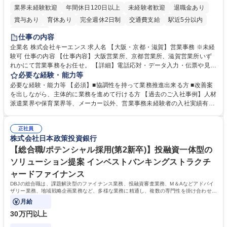
業界未経験歓迎
年間休日120日以上
未経験者歓迎
退職金あり
賞与あり
育休あり
完全週休2日制
交通費支給
駅近5分以内
土日祝休み
仕事の内容
企業名 株式会社キーエンス 求人名 【大阪・京都・滋賀】営業事務 ※未経
験可 仕事の内容 【仕事内容】大阪営業所、京都営業所、滋賀営業所いず
れかにて営業事務をお任せ。 【詳細】電話応対・データ入力・伝票や見積
の作成・カタログ送付・来客対応・営業所内で発生する事務業務や業務改
必要な経験・能力等
善をお任せ。 【教育制度】ご入社後、育成担当とペアになりながらOJTに
必要な経験・能力等 【必須】■協調性を持って業務推進出来る方 ■改善案
て業務を覚えていただくことが可能です。業務システムがきちんと構築さ
を出しながら、主体的に業務を進めて行ける方 【過去のご入社事例】人材
れているため、スムーズに仕事に慣れることができる環境です。また、
派遣業界や保育業界等、メーカー以外、営業事務未経験者の入社実績有
「チームで成果を出す文化」があり、良いやり方を積極的に共有しながら
【当社の事務職について】単なる事務ではなく主体性を発揮したサポート
常に改善を目指す風土のため、安心して業務に取り組んでいただけます。
により、キーエンスの付加価値向上に貢献します。ベースの定型業務に加
募集職種 【大阪・京都・滋賀】営業事務 ※未経験可
正社員
えて、お客様や社員の状況に合わせ、能動的なサポート、改善の動きも期
株式会社日本政策投資銀行
待され。組織を支えるスペシャリストとして、チームに貢献し、結果的に
社員から頼られる存在になることができます。平均19:30の退勤以降の業
【総合職/ポテンシャル採用(第2新卒)】投融資一体型の
務の持ち帰りも禁止されており、メリハリのある働き方となります。 学
ソリューション提案 インベストバンキングストラクチ
歴・資格 学歴：大学院 大学 高専 短大 語学力： 資格：
ャードファイナンス
DBJの総合職は、課題解決型のファイナンス業務、投融資審査業務、M＆Aなどアドバイ
ザリー業務、地域戦略企画業務など、多様な業務に精通し、複数の専門性を掛け合わせて
広く社会に貢献していく職種です。
月給
30万円以上