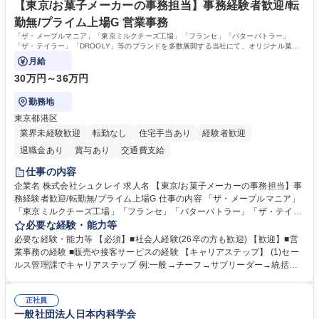
れている方 学歴・資格 学歴：大学院 大学 高専 短大 専修学校 語学力： 資
【東京/お菓子メーカーの事務担当】事務経験者歓迎/転
格：
勤無/プライム上場G 営業事務
「ザ・メープルマニア」「東京ミルクチーズ工場」「フランセ」「バターバトラー」
「ザ・テイラー」「DROOLY」等のブランドを多数展開する当社にて、オリジナル菓子
ブランド商品の事務業務をお任せいたします。
月給
30万円～36万円
勤務地
東京都港区
業界未経験歓迎
転勤なし
住宅手当あり
経験者歓迎
退職金あり
賞与あり
交通費支給
仕事の内容
企業名 株式会社シュクレイ 求人名 【東京/お菓子メーカーの事務担当】事
務経験者歓迎/転勤無/プライム上場G 仕事の内容 「ザ・メープルマニア」
「東京ミルクチーズ工場」「フランセ」「バターバトラー」「ザ・テイラ
ー」「DROOLY」等のブランドを多数展開する当社にて、オリジナル菓子
必要な経験・能力等
ブランド商品の事務業務をお任せいたします。 【具体的な業務内容】 ■店
必要な経験・能力等 【必須】■社会人経験(26卒の方も歓迎) 【歓迎】■営
舗からの発注受付/PC入力業務 ■受電対応(社内/社外) ■商品のマスター登
業事務の経験 ■販売や接客サービスの経験 【キャリアステップ】 (1)セー
録 ■日々の売上抽出・報告 ■提携企業への書類送付業務 ■契約書管理業務
ルス管理課でキャリアステップ 例:一般→チーフ→サブリーダー→統括リ
■ホームページへの問い合わせ対応 など 募集職種 【東京/お菓子メーカー
ーダー→マネージャー (2)他ポジションへのキャリアも可能 ※過去、未経
の事務担当】事務経験者歓迎/転勤無/プライム上場G
験で経営管理部内で経理へ異動した方もいらっしゃいます。年3回の面談
正社員
や個別面談を通してご自身のキャリアと向き合っていただき、会社として
一般社団法人日本内科学会
もバックアップしていきます。 学歴・資格 学歴：大学院 大学 高専 短大