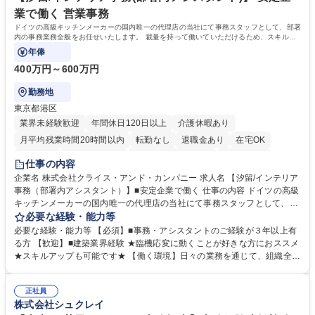
業で働く 営業事務
ドイツの高級キッチンメーカーの国内唯一の代理店の当社にて事務スタッフとして、部署
内の事務業務全般をお任せいたします。 裁量を持って働いていただけるため、スキルア
ップも可能です。
年俸
400万円～600万円
勤務地
東京都港区
業界未経験歓迎
年間休日120日以上
介護休暇あり
月平均残業時間20時間以内
転勤なし
退職金あり
在宅OK
育休あり
完全週休2日制
インセンティブあり
交通費支給
仕事の内容
駅近5分以内
土日祝休み
企業名 株式会社クライス・アンド・カンパニー 求人名 【汐留/インテリア
事務（部署内アシスタント）】■安定企業で働く 仕事の内容 ドイツの高級
キッチンメーカーの国内唯一の代理店の当社にて事務スタッフとして、部
署内の事務業務全般をお任せいたします。 裁量を持って働いていただける
必要な経験・能力等
ため、スキルアップも可能です。 【部署内の事務業務全般】 ■サンプルの
必要な経験・能力等 【必須】■事務・アシスタントのご経験が３年以上有
仕分け・整理 ■電話応対 ■書類作成（会議資料、お客様宛請求書、支払書
る方 【歓迎】■建築業界経験 ★臨機応変に動くことが好きな方におススメ
類を取りまとめて経理へ提出等） ■ショールームアテンド・運営・予約業
★スキルアップも可能です★ 【働く環境】日々の業務を通じて、組織全体
務 ■広報・PR業務のアシスタント（SNS投稿補助、資料作成など） ■納品
のサポートを行い、成果を実感できる仕事です。また、コミュニケーショ
時の取扱説明書作成・送付（キッチン、機器等の商品） 募集職種 【汐留/
ンスキルや問題解決能力が磨かれ、キャリアアップのチャンスも豊富。チ
インテリア事務（部署内アシスタント）】■安定企業で働く
正社員
ームとの協力や新しいアイデアを活かす場もあり、やりがいを感じながら
株式会社シュクレイ
働けます。 【歓迎】 ■インテリアの業界のご経験が有る方■PCの作業に慣