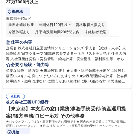
27万7000円以上
勤務地
東京都千代田区
業界未経験歓迎
年間休日120日以上
資格取得支援あり
介護休暇あり
月平均残業時間20時間以内
未経験者歓迎
住宅手当あり
時短勤務あり
退職金あり
在宅OK
賞与あり
仕事の内容
育休あり
完全週休2日制
交通費支給
土日祝休み
寮・社宅あり
企業名 株式会社日立医薬情報ソリューションズ 求人名 【総務・人事】未
経験歓迎/日立グループ/組織運営を支えるゼネラリストを目指す 仕事の内
容 入社直後は労務（労務管理・給与計算・安全衛生・福利厚生等）からお
任せいたします。将来は総務・採用・教育業務へ守備範囲を広げ、組織運
必要な経験・能力等
営を支えるゼネラリストをめざせます。 ・初期業務：労働時間管理、給与
必要な経験・能力等 ★未経験歓迎！ ★人事・総務領域を横断的に経験し
計算、社会保険対応、福利厚生管理、安全衛生、健康経営推進等をお任せ
幅広いスキルを身につけたい方におすすめ！ ■労務管理(給与計算・社会保
します。ご経験に応じて、休職者管理など、幅広く経験を積んでいただき
険手続き・勤怠管理など)に関心があり主体的に取り組める方 ※労務経験
ます。 ・将来的な広がり：総務・採用・教育・税務対応・経営企画等。
者は早期にご活躍いただけます。 ■チームで仕事を推進できる方■将来は
★メンバーがマンツーマンで丁寧に教えるため、ご経験が浅くても安心！
マネジメント職として活躍したい 【尚可】■人事、労務、採用、教育業務
幅広く経験を積みたい意欲がある方に最適な環境です。 募集職種 【総
正社員
のご経験 ■労務管理（給与計算・社会保険手続き・勤怠管理など）の経験
株式会社三菱UFJ銀行
務・人事】未経験歓迎/日立グループ/組織運営を支えるゼネラリストを目
■衛生管理者の資格をお持ちの方 学歴・資格 学歴：大学院 大学 高専 短大
指す
専修学校 高校 語学力： 資格：
【東京都】本支店の窓口業務(事務手続受付/資産運用提
案)/後方事務/ロビー応対 その他事務
★バックオフィスではなく顧客折衝を含む職種です★ 国内の本支店等にて下記の業務に
従事していただきます。 ■窓口/後方/ロビーにて事務手続等の受付・オペレーション、お
客様対応
月給