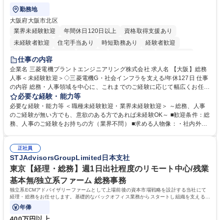
勤務地
大阪府大阪市北区
業界未経験歓迎
年間休日120日以上
資格取得支援あり
未経験者歓迎
住宅手当あり
時短勤務あり
経験者歓迎
退職金あり
在宅OK
賞与あり
完全週休2日制
交通費支給
仕事の内容
駅近5分以内
土日祝休み
服装自由
寮・社宅あり
食事補助あり
企業名 三菱電機プラントエンジニアリング株式会社 求人名 【大阪】総務
人事＜未経験歓迎＞◇三菱電機G・社会インフラを支える/年休127日 仕事
の内容 総務・人事領域を中心に、これまでのご経験に応じて幅広くお任せ
します。 ＜具体的には＞ ・総務/人事労務（給与・社保・勤怠管理など）
必要な経験・能力等
・採用・教育研修 ・福利厚生運用 など ※基本的には事務所勤務ですが、
必要な経験・能力等 ＜職種未経験歓迎・業界未経験歓迎＞ ～総務、人事
採用や教育等の業務内容により、関西圏以外への日帰り・宿泊を伴う国内
のご経験が無い方でも、意欲のある方であれば未経験OK～ ■歓迎条件：総
出張もございます。 ※担当業務を持ちつつ、お互いに助け合いながら、総
務、人事のご経験をお持ちの方（業界不問） ■求める人物像：・社内外の
務部という組織として協力しながら進める体制です。 募集職種 【大阪】
関係各部門との調整を率先して行い、業務を円滑に遂行できる協調性やコ
総務人事＜未経験歓迎＞◇三菱電機G・社会インフラを支える/年休127日
ミュニケーション能力を持っている方 ・人事総務領域に興味がありゼネラ
正社員
リスト志向をお持ちの方 学歴・資格 学歴：大学院 大学 語学力： 資格：
STJAdvisorsGroupLimited日本支社
東京【経理・総務】週1日出社程度のリモート中心/残業
基本無/独立系ファーム 総務事務
独立系ECMアドバイザリーファームとして上場前後の資本市場戦略を設計する当社にて
経理・総務をお任せします。基礎的なバックオフィス業務からスタートし組織を支える専
任担当として広く活躍できる環境です。
年俸
400万円以上