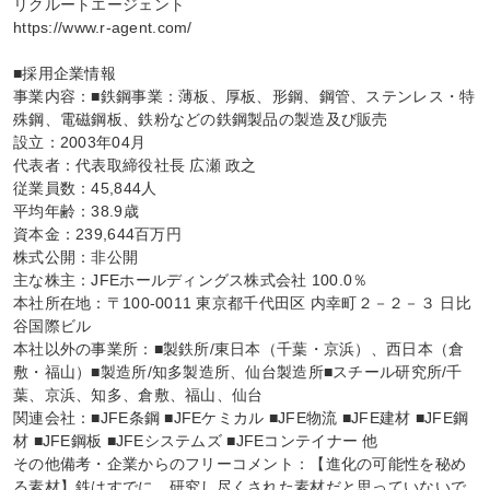
リクルートエージェント

https://www.r-agent.com/

■採用企業情報

事業内容：■鉄鋼事業：薄板、厚板、形鋼、鋼管、ステンレス・特
殊鋼、電磁鋼板、鉄粉などの鉄鋼製品の製造及び販売

設立：2003年04月

代表者：代表取締役社長 広瀬 政之

従業員数：45,844人

平均年齢：38.9歳

資本金：239,644百万円

株式公開：非公開

主な株主：JFEホールディングス株式会社 100.0％

本社所在地：〒100-0011 東京都千代田区 内幸町２－２－３ 日比
谷国際ビル

本社以外の事業所：■製鉄所/東日本（千葉・京浜）、西日本（倉
敷・福山）■製造所/知多製造所、仙台製造所■スチール研究所/千
葉、京浜、知多、倉敷、福山、仙台

関連会社：■JFE条鋼 ■JFEケミカル ■JFE物流 ■JFE建材 ■JFE鋼
材 ■JFE鋼板 ■JFEシステムズ ■JFEコンテイナー 他

その他備考・企業からのフリーコメント：【進化の可能性を秘め
る素材】鉄はすでに、研究し尽くされた素材だと思っていないで