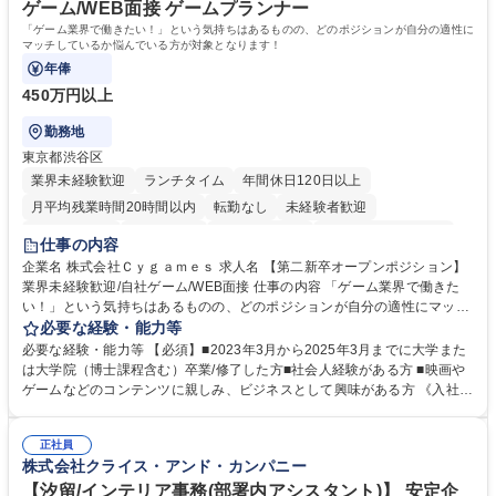
キャリアを築きたい」という前向きな意欲と挑戦を全力で応援します。 学
ゲーム/WEB面接 ゲームプランナー
歴・資格 学歴：大学院 大学 高専 短大 専修学校 高校 語学力： 資格：日商
「ゲーム業界で働きたい！」という気持ちはあるものの、どのポジションが自分の適性に
簿記検定1級 日商簿記検定2級 日商簿記検定3級
マッチしているか悩んでいる方が対象となります！
年俸
450万円以上
勤務地
東京都渋谷区
業界未経験歓迎
ランチタイム
年間休日120日以上
月平均残業時間20時間以内
転勤なし
未経験者歓迎
住宅手当あり
経験者歓迎
完全週休2日制
インセンティブあり
仕事の内容
交通費支給
土日祝休み
服装自由
昼食補助あり
第二新卒歓迎
企業名 株式会社Ｃｙｇａｍｅｓ 求人名 【第二新卒オープンポジション】
業界未経験歓迎/自社ゲーム/WEB面接 仕事の内容 「ゲーム業界で働きた
食事補助あり
い！」という気持ちはあるものの、どのポジションが自分の適性にマッチ
しているか悩んでいる方が対象となります！ 総合職（プランナー/データ
必要な経験・能力等
アナリストなど）、技術職（開発エンジニ ア/インフラエンジニアな
必要な経験・能力等 【必須】■2023年3月から2025年3月までに大学また
ど）、デザイン職（デザイナー/イラストレ ーターなど）等から、面接で
は大学院（博士課程含む）卒業/修了した方■社会人経験がある方 ■映画や
ご希望と適正にマッチしたポジションをご案内いたします。ゲームやエン
ゲームなどのコンテンツに親しみ、ビジネスとして興味がある方 《入社実
タメコンテンツが大好きで、「ゲーム業界の未来を自らの手で作りたい」
績 例》 ・メーカー → プロジェクトマネージャー ・ソーシャルゲーム →
「最高のコンテンツを作るためには、何でもやる」という情熱に溢れた方
ゲームプランナー ・通信 → ゲームエンジニア ・独立行政法人 → データ
のご応募をお待ちしております。 募集職種 【第二新卒オープンポジショ
正社員
サイエンティスト 学歴・資格 学歴：大学院 大学 語学力： 資格：
株式会社クライス・アンド・カンパニー
ン】業界未経験歓迎/自社ゲーム/WEB面接
【汐留/インテリア事務(部署内アシスタント)】 安定企