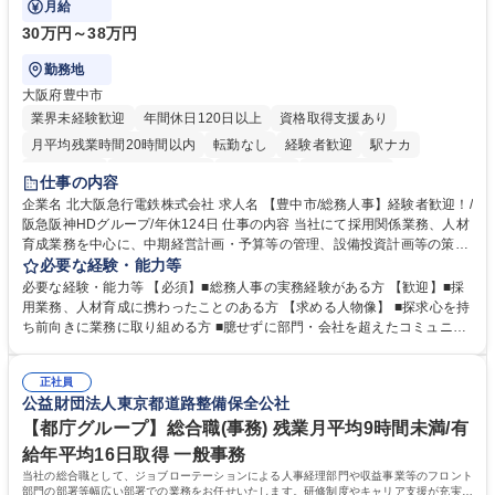
月給
30万円～38万円
勤務地
大阪府豊中市
業界未経験歓迎
年間休日120日以上
資格取得支援あり
月平均残業時間20時間以内
転勤なし
経験者歓迎
駅ナカ
退職金あり
完全週休2日制
交通費支給
駅近5分以内
仕事の内容
土日祝休み
服装自由
昼食補助あり
食事補助あり
企業名 北大阪急行電鉄株式会社 求人名 【豊中市/総務人事】経験者歓迎！/
阪急阪神HDグループ/年休124日 仕事の内容 当社にて採用関係業務、人材
育成業務を中心に、中期経営計画・予算等の管理、設備投資計画等の策
定、さらに社内の重要会議の運営等、経営の根幹となる幅広い総務人事業
必要な経験・能力等
務全般を担当していただきます。 【主な業務内容】 ■採用関係業務および
必要な経験・能力等 【必須】■総務人事の実務経験がある方 【歓迎】■採
人材育成(社員研修)業務の推進 ■中期経営計画および予算等の管理 ■設備
用業務、人材育成に携わったことのある方 【求める人物像】 ■探求心を持
投資計画等の策定 ■社内の重要会議の運営 ■その他総務人事業務全般 【入
ち前向きに業務に取り組める方 ■臆せずに部門・会社を超えたコミュニケ
社後】入社後は採用や育成をメインに担当し将来的には経営根幹に関わる
ーションの取れる方 ■自分で考えて行動のできる方 ■第二の創業期を迎え
総務人事業務全般へ幅広く従事していただきます。 募集職種 【豊中市/総
る当社で組織の次代を担うネクスト人材として長期的に成長したい方 ■周
務人事】経験者歓迎！/阪急阪神HDグループ/年休124日
正社員
囲のメンバーと協調しつつ主体性を持って能動的に業務を推進できる方 学
公益財団法人東京都道路整備保全公社
歴・資格 学歴：大学院 大学 高専 短大 専修学校 高校 語学力： 資格：
【都庁グループ】総合職(事務) 残業月平均9時間未満/有
給年平均16日取得 一般事務
当社の総合職として、ジョブローテーションによる人事経理部門や収益事業等のフロント
部門の部署等幅広い部署での業務をお任せいたします。研修制度やキャリア支援が充実し