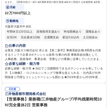
きます。 【業務内容の一例】■所属事業部の勤労業務 ■海外に関係する各種業務 ■営業部
門の企画スタッフ、ルート営業
月給
22万7000円以上
勤務地
大阪府大阪市中央区
年間休日120日以上
資格取得支援あり
時短勤務あり
退職金あり
在宅OK
完全週休2日制
交通費支給
駅近5分以内
土日祝休み
服装自由
第二新卒歓迎
寮・社宅あり
食事補助あり
仕事の内容
企業名 大阪ガス株式会社 求人名 【第二新卒】事務系総合職 #関西を代表
するインフラ企業 #ポテンシャル採用 仕事の内容 事務系総合職として、
人事総務、資源海外、事業企画、営業などの業務に従事していただきま
す。 【業務内容の一例】■所属事業部の勤労業務 ■海外に関係する各種業
必要な経験・能力等
務 ■営業部門の企画スタッフ、ルート営業 【キャリアパス】入社後の配属
必要な経験・能力等 ★当社でご活躍期待できるポテンシャルを有している
ポジションで一定期間ご活躍頂いた後、本人の適性及び将来のキャリアを
方 【人物像】・ロジカルシンキングで物事を捉えられる ・社内及び社外
鑑みてジョブローテーションを行います。 【育成】OJTでの現場育成や研
関係者と円滑なコミュニケーションを図れる ■2024年度から2026年度ま
修カリキュラムを通じて、Daigasグループの業務で必要となる知識につい
での3ヵ年を対象とする「Daigasグループ中期経営計画2026」を策定しま
て学んでいただきます。 募集職種 【第二新卒】事務系総合職 #関西を代
した。https://www.osakagas.co.jp/company/press/pr2024/1777576_564
表するインフラ企業 #ポテンシャル採用
正社員
72.html ■エネルギーセキュリティの不安定化や気候変動による自然災害の
三井物産都市開発株式会社
甚大化など、これまで以上に社会課題解決の重要性が高まっています。
「未来の日常」の創造に向けて持続可能な社会の実現に貢献してまいりま
【営業事務】業務職/三井物産グループ/平均残業時間10
す。 学歴・資格 学歴：大学院 大学 語学力： 資格：
H/完全週休2日 営業事務