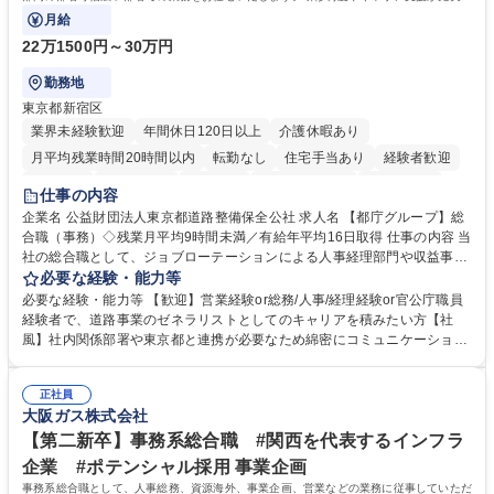
ております！ ※下記業務詳細
月給
22万1500円～30万円
勤務地
東京都新宿区
業界未経験歓迎
年間休日120日以上
介護休暇あり
月平均残業時間20時間以内
転勤なし
住宅手当あり
経験者歓迎
研修あり
退職金あり
賞与あり
完全週休2日制
交通費支給
仕事の内容
駅近5分以内
資格取得手当あり
食事補助あり
企業名 公益財団法人東京都道路整備保全公社 求人名 【都庁グループ】総
合職（事務）◇残業月平均9時間未満／有給年平均16日取得 仕事の内容 当
社の総合職として、ジョブローテーションによる人事経理部門や収益事業
等のフロント部門の部署等幅広い部署での業務をお任せいたします。研修
必要な経験・能力等
制度やキャリア支援が充実しております！ ※下記業務詳細 【業務詳細】■
必要な経験・能力等 【歓迎】営業経験or総務/人事/経理経験or官公庁職員
管理部門：広報、人事、経理など当公社の運営に係る管理業務 ■収益部
経験者で、道路事業のゼネラリストとしてのキャリアを積みたい方【社
門：駐車場の新規開拓、管理運営、新宿駅西口広場の「イベントコーナ
風】社内関係部署や東京都と連携が必要なため綿密にコミュニケーション
ー」などの管理運営 ■道路部門：整備の急がれる骨格幹線道路や木造住宅
を図っています。 【業務の魅力】■幅広く携われる：総合職（事務）で
密集地域の特定整備路線の用地取得、道路に関する普及啓発事業、都内の
は、駐車場の管理運営や道路用地の取得、公益財団法人の中枢を担う管理
道路施設や道路工事現場の見学ツアー事業 ※入社後は上記いずれかの部門
正社員
部門など多岐に渡る業務を経験できます。 ■様々なプロジェクト：駐車場
大阪ガス株式会社
へ配属。※業務内容変更の範囲：会社の定める業務 募集職種 【都庁グル
事業の他、新宿駅西口広場内に設置された照明を兼ねた広告「ブライトサ
ープ】総合職（事務）◇残業月平均9時間未満／有給年平均16日取得
イン」の管理運営を行うなど、事業収益を生み出す活動を積極的に行って
【第二新卒】事務系総合職 #関西を代表するインフラ
います。 学歴・資格 学歴：大学院 大学 高専 短大 専修学校 高校 語学力：
企業 #ポテンシャル採用 事業企画
資格：
事務系総合職として、人事総務、資源海外、事業企画、営業などの業務に従事していただ