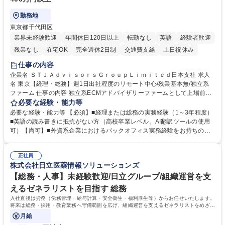
勤務地
東京都千代田区
業界未経験歓迎
年間休日120日以上
転勤なし
英語
経験者歓迎
残業なし
在宅OK
完全週休2日制
交通費支給
土日祝休み
仕事の内容
企業名 ＳＴＪＡｄｖｉｓｏｒｓＧｒｏｕｐＬｉｍｉｔｅｄ日本支社 求人
名 東京【経理・総務】週1日出社程度のリモート中心/残業基本無/独立系
ファーム 仕事の内容 独立系ECMアドバイザリーファームとして上場前後
の資本市場戦略を設計する当社にて経理・総務をお任せします。基礎的な
必要な経験・能力等
バックオフィス業務からスタートし組織を支える専任担当として広く活躍
必要な経験・能力等 【必須】■経理または総務の実務経験（1～3年程度）
できる環境です。 ■日常経理、月次および年次決算サポート業務 ■本国
■英語の読み書きに抵抗がない方（高校卒業レベル。AI翻訳ツールの使用
（グローバル）との英文メール対応（AI翻訳ツール等を使用しての対応で
可）【尚可】■外資系企業におけるバックオフィス実務経験をお持ちの方
問題ございません） ■オフィス環境整備、郵便物の発送・受取等の総務業
【必須・尚可要件】簿記などの特別な資格や、TOEIC等のスコアは求めて
務全般 ■その他バックオフィス関連サポート ※ご経験に合わせて無理なく
おりません。日々の事務処理を丁寧かつ正確に行える方を歓迎します。
業務をお任せします。残業も基本的には発生せず、ご自身のペースで業務
正社員
【働き方について】現在は週4日程度の在宅勤務を実施しており、ワーク
株式会社日立医薬情報ソリューションズ
を進めやすく定着率の高い環境です。 募集職種 東京【経理・総務】週1日
ライフバランスを重視する方に最適な環境です（フルリモートも面接で相
出社程度のリモート中心/残業基本無/独立系ファーム
談可）。【求める人物像】幅広いバックオフィス業務に柔軟に対応でき、
【総務・人事】未経験歓迎/日立グループ/組織運営を支
社内外と円滑にコミュニケーションを取りながら業務を推進できる方 学
えるゼネラリストを目指す 総務
歴・資格 学歴：大学院 大学 高専 短大 専修学校 高校 語学力： 資格：
入社直後は労務（労務管理・給与計算・安全衛生・福利厚生等）からお任せいたします。
将来は総務・採用・教育業務へ守備範囲を広げ、組織運営を支えるゼネラリストをめざせ
ます。
月給