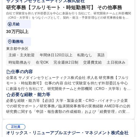
サノダインセラピューティクス株式会社
甚大化など、これまで以上に社会課題解決の重要性が高まっています。
「未来の日常」の創造に向けて持続可能な社会の実現に貢献してまいりま
研究事務【フルリモート・時短勤務可】 その他事務
す。 学歴・資格 学歴：大学院 大学 語学力： 資格：
自社で実験室を持たず外部委託を中心に創薬を行う当社にて、研究開発チームと外部機関
（CRO・大学等）をつなぐハブとして、契約・発注・予算管理などの研究事務全般をお
任せします。
月給
30万円以上
勤務地
東京都中央区
主婦・主夫歓迎
年間休日120日以上
転勤なし
英語
時短勤務あり
在宅OK
完全週休2日制
交通費支給
土日祝休み
仕事の内容
企業名 サノダインセラピューティクス株式会社 求人名 研究事務【フルリ
モート・時短勤務可】 仕事の内容 自社で実験室を持たず外部委託を中心
に創薬を行う当社にて、研究開発チームと外部機関（CRO・大学等）をつ
なぐハブとして、契約・発注・予算管理などの研究事務全般をお任せしま
必要な経験・能力等
す。 ■見積取得、発注、検収、請求処理等の事務手続き ■委託先との定例
必要な経験・能力等 【必須】大学・製薬企業・CRO・バイオテック企業
会議の調整・アジェンダ準備・議事録作成 ■研究報告書、試験関連資料、
での研究サポート／研究事務／臨床開発事務等の実務経験 AMED等の公的
SOP等の整備・版管理・保管 ■研究開発の進捗・タイムライン・予算執行
研究費に関する「申請・報告書類の作成補助」および「経費管理」の実務
管理サポート ■AMED等公的研究費の申請・報告書類作成補助および経費
経験 【尚可】 ■URA経験または産学連携・研究費管理の経験 ■AMED等の
管理 ■社内外関係者との連絡調整・その他研究開発に関わる総務・庶務 募
公的研究費の申請・執行管理経験 ■英語での文書読解・メール対応力 【働
集職種 研究事務【フルリモート・時短勤務可】
正社員
き方について】フルリモートやハイブリッド勤務、時短勤務など個々のラ
オリックス・リニューアブルエナジー・マネジメント株式会社
イフスタイルに応じた柔軟な働き方が可能です。育児や介護との両立も応