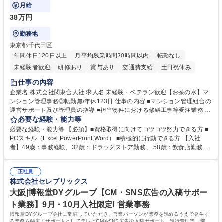
月給
38万円
勤務地
東京都千代田区
年間休日120日以上
月平均残業時間20時間以内
転勤なし
未経験者歓迎
研修あり
賞与あり
交通費支給
土日祝休み
仕事の内容
企業名 株式会社関東合人社 求人名 未経験・ベテラン歓迎【お茶の水】マ
ンション管理事務◎転勤無/年休123日 仕事の内容 ■マンション管理組合の
運営サポート及び管理員の指導 ■担当物件における修繕工事等受注業務 ■
事務所内での事務業務等 ★異業界からの転職者が多数活躍しています
必要な経験・能力等
【年収補足】532万円 ＋別途インセンティヴで平均約100万円/年（昨年度
必要な経験・能力等 【必須】■資格取得に向けてコツコツ努力できる方 ■
実績） ＋管理業務主任者資格手当50,000円/月 ★親会社である株式会社合
PCスキル（Excel,PowerPoint,Word） ■積極的に行動できる方 【入社
人社計画研究所社のグループ会社として、質の高いサービスと適性価格を
者】49歳：事務経験、32歳：ドラッグストア勤務、 58歳：飲食店勤務
武器に約20年受託戸数増加中です。https://www.gojin.co.jp/abt/abt_3.html
等：中途採用の9割が未経験者！ 【資格取得支援】■メンター制度■社内模
募集職種 未経験・ベテラン歓迎【お茶の水】マンション管理事務◎転勤
試や研修制度など充実！ ＊未資格者の8割以上が入社2年以内に資格を取
無/年休123日
正社員
得出来ております！ 【魅力】■フレックス制度、未経験からでも下限年収
株式会社セレブリックス
を一律支給！ ■管理業務主任者資格取得後には50,000円/月の手当あり！
学歴・資格 学歴：大学院 大学 高専 短大 専修学校 高校 語学力： 資格：第
大阪|博報堂DYグループ【CM・SNS広告の入稿サポー
一種運転免許普通自動車
ト業務】9月・10月入社限定! 営業事務
博報堂DYグループ会社に常駐していただき、営業パーソンが業務を進めるうえで発生す
る業務を幅広くサポートとしてテレビCMやSNS広告の入稿サポート、進行管理等 部内