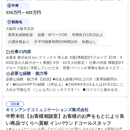
アシスタントとしての業務をお任せします。
年俸
336万円～420万円
勤務地
大阪府大阪市北区
業界未経験歓迎
副業・WワークOK
年間休日120日以上
介護休暇あり
月平均残業時間20時間以内
転勤なし
未経験者歓迎
時短勤務あり
研修あり
在宅OK
育休あり
仕事の内容
完全週休2日制
交通費支給
駅近5分以内
企業名 株式会社セレブリックス 求人名 大阪|博報堂DYグループ【CM・S
NS広告の入稿サポート業務】9月・10月入社限定！ 仕事の内容 博報堂DY
グループ会社に常駐していただき、営業パーソンが業務を進めるうえで発
生する業務を幅広くサポートとしてテレビCMやSNS広告の入稿サポー
必要な経験・能力等
ト、進行管理等 部内アシスタントとしての業務をお任せします。 ◆得意
必要な経験・能力等 【必須】■社会人経験2年以上の方（業界経験問わ
先との定例資料作成 ◆競合調査 ◆広告出稿の進行管理、確認 ◆広告出稿
ず）■ExcelやPPTの経験（1年以上）★2026年9月1日または10月1日にご
後のデータ抽出と効果測定、資料作成 ◆TVCM放送枠の情報管理、不備確
入社が可能な方 《こんな方にピッタリです！》 ◆コツコツと進める仕事
認 ◆TV視聴率データ抽出、資料作成 ◆SNS広告(InstagramやFacebook
が好きな方 ◆チームで協力しながらやりがいのある仕事がしたい方 ◆コ
等)の入稿サポート ◆常駐先への活動履歴の報告 ◆得意先とのビジネスメ
ミュニケーションを取りながら仕事をするのが得意な方 ◆業務を通してキ
ール対応 ◆常駐先に向けた事業拡大の提案 など 募集職種 大阪|博報堂DY
正社員
ャリア・スキルUPを目指したい方 学歴・資格 学歴：大学院 大学 高専 短
キリンアンドコミュニケーションズ株式会社
グループ【CM・SNS広告の入稿サポート業務】9月・10月入社限定！
大 専修学校 高校 語学力： 資格：
中野本社【お客様相談室】お客様のお声をもとにより良
い商品づくりへ貢献 インバウンドコールスタッフ
≪★コミュニケーションを通してキリンのファンを増やしませんか？★≫ お客様のお声