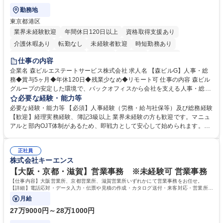
勤務地
東京都港区
業界未経験歓迎
年間休日120日以上
資格取得支援あり
介護休暇あり
転勤なし
未経験者歓迎
時短勤務あり
経験者歓迎
退職金あり
在宅OK
賞与あり
育休あり
仕事の内容
完全週休2日制
交通費支給
長期歓迎
駅近5分以内
土日祝休み
企業名 森ビルエステートサービス株式会社 求人名 【森ビルG】人事・総
務◆賞与5ヶ月◆年休120日◆残業少なめ◆リモート可 仕事の内容 森ビル
グループの安定した環境で、バックオフィスから会社を支える人事・総務
をお任せします。 労務と総務の業務をバランスよく担当し、ゆくゆくは制
必要な経験・能力等
度改定などのコア業務にも挑戦できる、やりがいある環境です。 ■勤怠管
必要な経験・能力等 【必須】人事経験（労務・給与社保等）及び総務経験
理、給与計算、社会保険手続き、年末調整等の労務管理全般 ■入退社手続
【歓迎】経理実務経験、簿記3級以上 業界未経験の方も歓迎です。マニュ
き、社内規定の改定や人事制度改定などのコア業務 ■社内イベントの企画
アルと部内OJT体制があるため、即戦力として安心して始められます。
運営やその他総務業務全般 ※労務と総務を1：1の割合でお任せ。 入社後
【魅力・やりがい】森ビルGの安定基盤で労務から総務まで幅広く携われ
は部内のOJTを中心に、あなたの経験に合わせて不足している部分はいつ
ます。定型業務に留まらず、社内規定や人事制度の改定など会社のコア業
でも質問・相談できる環境が整っているため、安心して成長できます。 募
正社員
務に挑戦できるため、自身の成長と組織への貢献度をダイレクトに実感で
株式会社キーエンス
集職種 【森ビルG】人事・総務◆賞与5ヶ月◆年休120日◆残業少なめ◆
きます。 残業少なめ、週1日リモート可など、ワークライフバランスを保
リモート可
ち長期活躍できる環境です。 「これまでの幅広い経験を活かし、長期的な
【大阪・京都・滋賀】営業事務 ※未経験可 営業事務
キャリアを築きたい」という前向きな意欲と挑戦を全力で応援します。 学
【仕事内容】大阪営業所、京都営業所、滋賀営業所いずれかにて営業事務をお任せ。
歴・資格 学歴：大学院 大学 高専 短大 専修学校 高校 語学力： 資格：日商
【詳細】電話応対・データ入力・伝票や見積の作成・カタログ送付・来客対応・営業所内
で発生する事務業務や業務改善をお任せ。
簿記検定1級 日商簿記検定2級 日商簿記検定3級
月給
27万9000円～28万1000円