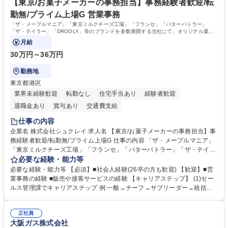
や雑貨の生産・品質管理/年休125日/転勤無
ンで行います。 学歴・資格 学歴：大学院 大学 高専 短大 専修学校 高校 語
【東京/お菓子メーカーの事務担当】事務経験者歓迎/転
学力： 資格：
勤無/プライム上場G 営業事務
「ザ・メープルマニア」「東京ミルクチーズ工場」「フランセ」「バターバトラー」
「ザ・テイラー」「DROOLY」等のブランドを多数展開する当社にて、オリジナル菓子
ブランド商品の事務業務をお任せいたします。
月給
30万円～36万円
勤務地
東京都港区
業界未経験歓迎
転勤なし
住宅手当あり
経験者歓迎
退職金あり
賞与あり
交通費支給
仕事の内容
企業名 株式会社シュクレイ 求人名 【東京/お菓子メーカーの事務担当】事
務経験者歓迎/転勤無/プライム上場G 仕事の内容 「ザ・メープルマニア」
「東京ミルクチーズ工場」「フランセ」「バターバトラー」「ザ・テイラ
ー」「DROOLY」等のブランドを多数展開する当社にて、オリジナル菓子
必要な経験・能力等
ブランド商品の事務業務をお任せいたします。 【具体的な業務内容】 ■店
必要な経験・能力等 【必須】■社会人経験(26卒の方も歓迎) 【歓迎】■営
舗からの発注受付/PC入力業務 ■受電対応(社内/社外) ■商品のマスター登
業事務の経験 ■販売や接客サービスの経験 【キャリアステップ】 (1)セー
録 ■日々の売上抽出・報告 ■提携企業への書類送付業務 ■契約書管理業務
ルス管理課でキャリアステップ 例:一般→チーフ→サブリーダー→統括リ
■ホームページへの問い合わせ対応 など 募集職種 【東京/お菓子メーカー
ーダー→マネージャー (2)他ポジションへのキャリアも可能 ※過去、未経
の事務担当】事務経験者歓迎/転勤無/プライム上場G
験で経営管理部内で経理へ異動した方もいらっしゃいます。年3回の面談
正社員
や個別面談を通してご自身のキャリアと向き合っていただき、会社として
大阪ガス株式会社
もバックアップしていきます。 学歴・資格 学歴：大学院 大学 高専 短大