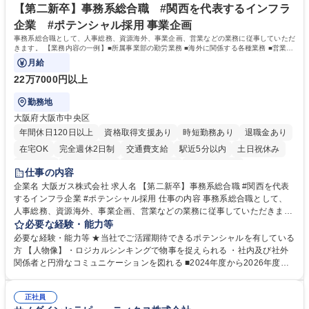
専修学校 高校 語学力： 資格：
【第二新卒】事務系総合職 #関西を代表するインフラ
企業 #ポテンシャル採用 事業企画
事務系総合職として、人事総務、資源海外、事業企画、営業などの業務に従事していただ
きます。 【業務内容の一例】■所属事業部の勤労業務 ■海外に関係する各種業務 ■営業部
門の企画スタッフ、ルート営業
月給
22万7000円以上
勤務地
大阪府大阪市中央区
年間休日120日以上
資格取得支援あり
時短勤務あり
退職金あり
在宅OK
完全週休2日制
交通費支給
駅近5分以内
土日祝休み
服装自由
第二新卒歓迎
寮・社宅あり
食事補助あり
仕事の内容
企業名 大阪ガス株式会社 求人名 【第二新卒】事務系総合職 #関西を代表
するインフラ企業 #ポテンシャル採用 仕事の内容 事務系総合職として、
人事総務、資源海外、事業企画、営業などの業務に従事していただきま
す。 【業務内容の一例】■所属事業部の勤労業務 ■海外に関係する各種業
必要な経験・能力等
務 ■営業部門の企画スタッフ、ルート営業 【キャリアパス】入社後の配属
必要な経験・能力等 ★当社でご活躍期待できるポテンシャルを有している
ポジションで一定期間ご活躍頂いた後、本人の適性及び将来のキャリアを
方 【人物像】・ロジカルシンキングで物事を捉えられる ・社内及び社外
鑑みてジョブローテーションを行います。 【育成】OJTでの現場育成や研
関係者と円滑なコミュニケーションを図れる ■2024年度から2026年度ま
修カリキュラムを通じて、Daigasグループの業務で必要となる知識につい
での3ヵ年を対象とする「Daigasグループ中期経営計画2026」を策定しま
て学んでいただきます。 募集職種 【第二新卒】事務系総合職 #関西を代
した。https://www.osakagas.co.jp/company/press/pr2024/1777576_564
表するインフラ企業 #ポテンシャル採用
正社員
72.html ■エネルギーセキュリティの不安定化や気候変動による自然災害の