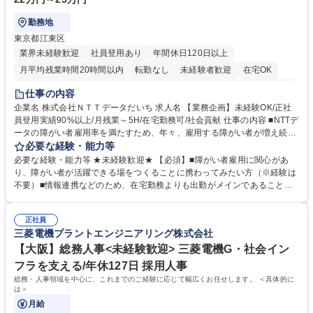
勤務地
東京都江東区
業界未経験歓迎
社員登用あり
年間休日120日以上
月平均残業時間20時間以内
転勤なし
未経験者歓迎
在宅OK
育休あり
完全週休2日制
交通費支給
駅近5分以内
土日祝休み
仕事の内容
企業名 株式会社ＮＴＴデータだいち 求人名 【業務企画】未経験OK/正社
員登用実績90%以上/月残業～5H/在宅勤務可/社会貢献 仕事の内容 ■NTTデ
ータの障がい者雇用率を満たすため、年々、雇用する障がい者が増え続け
ています。中でも、完全在宅勤務の障がい者の増加数が多いため、その業
必要な経験・能力等
務を増やすお仕事を担っていただきます。 【詳細】■既存業務の拡大およ
必要な経験・能力等 ★未経験歓迎★ 【必須】■障がい者雇用に関心があ
び運用のサポート(オペレーション業務:申請書の作成代行等) ■新規事業・
り、障がい者が活躍できる場をつくることに携わってみたい方（※経験は
サービスの企画立案および推進 障がい者の方にどんな仕事があると良いか
不要）■情報連携などのため、在宅勤務よりも出勤がメインであることに
考えてみてほしいと募集しているので、意見を吸い上げ実現に向けて企画
理解いただける方 【魅力・やりがい】自身の企画が障がい者の新たな雇用
します。 ■在宅勤務の障がい者社員とのコミュニケーションを通じた適性
や活躍の場を生む、唯一無二の社会貢献性を実感できます。 【正社員登
やスキルの把握 ■AI活用業務など、既存領域を超えた案件の開拓 ■NTTデ
正社員
用】正社員登用を前提としておりますので、最短で1.5年～2年で正社員へ
三菱電機プラントエンジニアリング株式会社
ータグループの会社へ提案活動 募集職種 【業務企画】未経験OK/正社員登
の雇用切り替えとなります。過去の正社員登用率は90％です。 将来的に
用実績90%以上/月残業～5H/在宅勤務可/社会貢献
は当社の中核となる管理職になって頂く事を期待しています。 正社員登用
【大阪】総務人事<未経験歓迎> 三菱電機G・社会イン
に向け全力でサポートを行いますのでご安心ください。 学歴・資格 学
フラを支える/年休127日 採用人事
歴：大学院 大学 高専 短大 専修学校 高校 語学力： 資格：
総務・人事領域を中心に、これまでのご経験に応じて幅広くお任せします。 ＜具体的に
は＞
月給