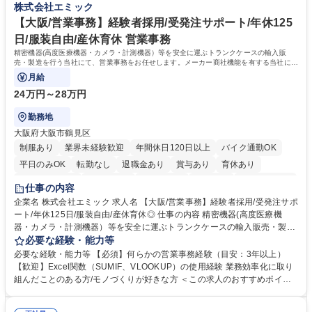
株式会社エミック
上場企業の正社員としてITのプロフェッショナルへ！
り教育費は日本の全上場企業ベスト10に入ります。 【定年まで働ける会
社】年間数名の定年退職者がいます。最終出社日には本社で花束贈呈を
【大阪/営業事務】経験者採用/受発注サポート/年休125
し、お見送りをするというセレモニーをお一人ずつ行っています。 学歴・
日/服装自由/産休育休 営業事務
資格 学歴：大学院 大学 高専 短大 専修学校 語学力： 資格：基本情報技術
精密機器(高度医療機器・カメラ・計測機器）等を安全に運ぶトランクケースの輸入販
者
売・製造を行う当社にて、営業事務をお任せします。メーカー商社機能を有する当社に
て、ご経験を活かしていただきます。
月給
24万円～28万円
勤務地
大阪府大阪市鶴見区
制服あり
業界未経験歓迎
年間休日120日以上
バイク通勤OK
平日のみOK
転勤なし
退職金あり
賞与あり
育休あり
完全週休2日制
交通費支給
土日祝休み
服装自由
食事補助あり
仕事の内容
企業名 株式会社エミック 求人名 【大阪/営業事務】経験者採用/受発注サポ
ート/年休125日/服装自由/産休育休◎ 仕事の内容 精密機器(高度医療機
器・カメラ・計測機器）等を安全に運ぶトランクケースの輸入販売・製造
を行う当社にて、営業事務をお任せします。メーカー商社機能を有する当
必要な経験・能力等
社にて、ご経験を活かしていただきます。 ・営業サポート（見積回答・資
必要な経験・能力等 【必須】何らかの営業事務経験（目安：3年以上）
料作成・納期回答） ・お客様対応（電話・メール） ・システム入力（各
【歓迎】Excel関数（SUMIF、VLOOKUP）の使用経験 業務効率化に取り
帳票入力発行・売上仕入計上） ・受発注対応（在庫管理・出入荷対応）
組んだことのある方/モノづくりが好きな方 ＜この求人のおすすめポイン
・製造部門への指示書発行、製造納期調整 ・仕入先・客先・社内との納期
ト＞ 【1】土日祝日休みの年休125日だからご家族との時間も確保できま
調整・納期回答 募集職種 【大阪/営業事務】経験者採用/受発注サポート/年
す！ 【2】生産性を意識した働き方で残業も少ないからプライベート充実