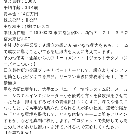
従業員数：130人

平均年齢：33.4歳

資本金：14百万円

株式公開：非公開

主な株主：(株)クレスコ

本社所在地：〒160-0023 東京都新宿区 西新宿７－２１－３ 西新
宿大京ビル6F

本社以外の事業所：★設立の想い★ 確かな技術力をもち、チーム
で成功に導くことができる組織力を大切に考えています。

その他備考・企業からのフリーコメント：【ジェットテクノロジ
ーズ社について】

日立製作所の金融プラチナパートナーとして、設立よりインフラ
を軸としたビジネスを展開。リーマン直後に業務縮小せず、逆に
積極採

用を大幅に実施し、大手エンドユーザー情報システム部、メーカ
ー、システムインテグレーターから優秀な方々を多数採用させて
いただき、押印をするだけの管理職はつくらずに、課長や部長に
なったとしても事業構想をたてられる人が多い社風。選考段階か
ら「どんな環境を提供して、どんな体制でチームに誰をアサイン
するか」などを真剣に検討します。プロジェクトで失敗しても周
囲の助けがあり技術力をあげていけるので安心してください！

【主要取引先】
