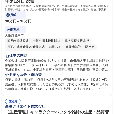
年休124日 総務
当社にて採用関係業務、人材育成業務を中心に、中期経営計画・予算等の管理、設備投資
計画等の策定、さらに社内の重要会議の運営等、経営の根幹となる幅広い総務人事業務全
般を担当していただきます。
月給
30万円～38万円
勤務地
大阪府豊中市
業界未経験歓迎
年間休日120日以上
資格取得支援あり
月平均残業時間20時間以内
転勤なし
経験者歓迎
駅ナカ
退職金あり
完全週休2日制
交通費支給
駅近5分以内
仕事の内容
土日祝休み
服装自由
昼食補助あり
食事補助あり
企業名 北大阪急行電鉄株式会社 求人名 【豊中市/総務人事】経験者歓迎！/
阪急阪神HDグループ/年休124日 仕事の内容 当社にて採用関係業務、人材
育成業務を中心に、中期経営計画・予算等の管理、設備投資計画等の策
定、さらに社内の重要会議の運営等、経営の根幹となる幅広い総務人事業
必要な経験・能力等
務全般を担当していただきます。 【主な業務内容】 ■採用関係業務および
必要な経験・能力等 【必須】■総務人事の実務経験がある方 【歓迎】■採
人材育成(社員研修)業務の推進 ■中期経営計画および予算等の管理 ■設備
用業務、人材育成に携わったことのある方 【求める人物像】 ■探求心を持
投資計画等の策定 ■社内の重要会議の運営 ■その他総務人事業務全般 【入
ち前向きに業務に取り組める方 ■臆せずに部門・会社を超えたコミュニケ
社後】入社後は採用や育成をメインに担当し将来的には経営根幹に関わる
ーションの取れる方 ■自分で考えて行動のできる方 ■第二の創業期を迎え
総務人事業務全般へ幅広く従事していただきます。 募集職種 【豊中市/総
る当社で組織の次代を担うネクスト人材として長期的に成長したい方 ■周
務人事】経験者歓迎！/阪急阪神HDグループ/年休124日
正社員
囲のメンバーと協調しつつ主体性を持って能動的に業務を推進できる方 学
高波クリエイト株式会社
歴・資格 学歴：大学院 大学 高専 短大 専修学校 高校 語学力： 資格：
【生産管理】キャラクターバックや雑貨の生産・品質管