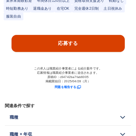
業界未経験歓迎
年間休日120日以上
資格取得支援あり
転勤なし
時短勤務あり
退職金あり
在宅OK
完全週休2日制
土日祝休み
服装自由
応募する
この求人は職業紹介事業者による紹介案件です。
応募情報は職業紹介事業者に送信されます。
原稿ID：
c64742ba7fab6005
掲載開始日：
2025/04/28（月）
問題を報告する
関連条件で探す
職種
職種 × 年収