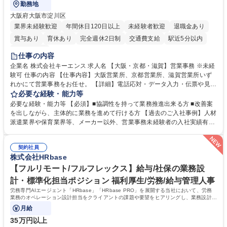
勤務地
大阪府大阪市淀川区
業界未経験歓迎
年間休日120日以上
未経験者歓迎
退職金あり
賞与あり
育休あり
完全週休2日制
交通費支給
駅近5分以内
土日祝休み
仕事の内容
企業名 株式会社キーエンス 求人名 【大阪・京都・滋賀】営業事務 ※未経
験可 仕事の内容 【仕事内容】大阪営業所、京都営業所、滋賀営業所いず
れかにて営業事務をお任せ。 【詳細】電話応対・データ入力・伝票や見積
の作成・カタログ送付・来客対応・営業所内で発生する事務業務や業務改
必要な経験・能力等
善をお任せ。 【教育制度】ご入社後、育成担当とペアになりながらOJTに
必要な経験・能力等 【必須】■協調性を持って業務推進出来る方 ■改善案
て業務を覚えていただくことが可能です。業務システムがきちんと構築さ
を出しながら、主体的に業務を進めて行ける方 【過去のご入社事例】人材
れているため、スムーズに仕事に慣れることができる環境です。また、
派遣業界や保育業界等、メーカー以外、営業事務未経験者の入社実績有
「チームで成果を出す文化」があり、良いやり方を積極的に共有しながら
【当社の事務職について】単なる事務ではなく主体性を発揮したサポート
常に改善を目指す風土のため、安心して業務に取り組んでいただけます。
により、キーエンスの付加価値向上に貢献します。ベースの定型業務に加
募集職種 【大阪・京都・滋賀】営業事務 ※未経験可
契約社員
えて、お客様や社員の状況に合わせ、能動的なサポート、改善の動きも期
株式会社HRbase
待され。組織を支えるスペシャリストとして、チームに貢献し、結果的に
社員から頼られる存在になることができます。平均19:30の退勤以降の業
【フルリモート/フルフレックス】給与/社保の業務設
務の持ち帰りも禁止されており、メリハリのある働き方となります。 学
計・標準化担当ポジション 福利厚生/労務/給与管理人事
歴・資格 学歴：大学院 大学 高専 短大 語学力： 資格：
労務専門AIエージェント「HRbase」「HRbase PRO」を展開する当社において、労務
業務のオペレーション設計担当をクライアントの課題や要望をヒアリングし、業務設計や
システム設定へと落とし込むポジションです。
月給
35万円以上