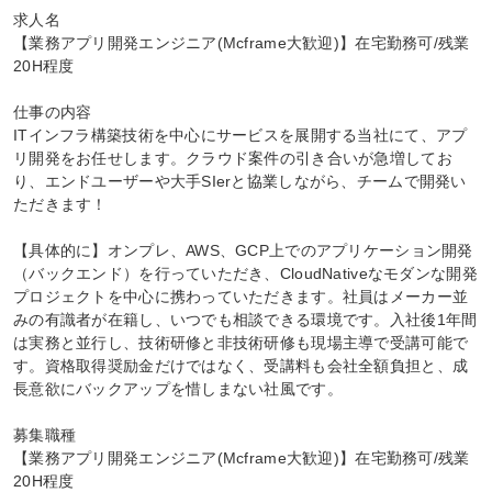
求人名

【業務アプリ開発エンジニア(Mcframe大歓迎)】在宅勤務可/残業
20H程度

仕事の内容

ITインフラ構築技術を中心にサービスを展開する当社にて、アプ
リ開発をお任せします。クラウド案件の引き合いが急増してお
り、エンドユーザーや大手SIerと協業しながら、チームで開発い
ただきます！

【具体的に】オンプレ、AWS、GCP上でのアプリケーション開発
（バックエンド）を行っていただき、CloudNativeなモダンな開発
プロジェクトを中心に携わっていただきます。社員はメーカー並
みの有識者が在籍し、いつでも相談できる環境です。入社後1年間
は実務と並行し、技術研修と非技術研修も現場主導で受講可能で
す。資格取得奨励金だけではなく、受講料も会社全額負担と、成
長意欲にバックアップを惜しまない社風です。

募集職種

【業務アプリ開発エンジニア(Mcframe大歓迎)】在宅勤務可/残業
20H程度