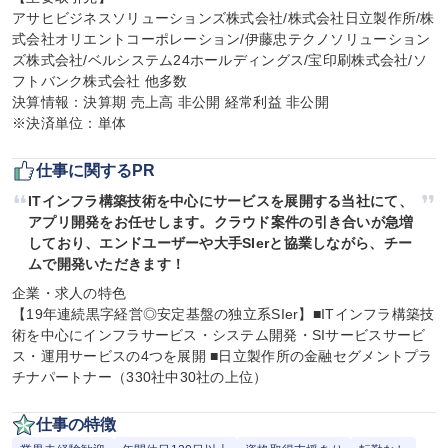
アサヒビジネスソリューションズ株式会社/株式会社日立製作所/株
式会社オリエントコーポレーション/伊藤忠テクノソリューション
ズ株式会社/ベルシステム24ホールディングス/宝印刷株式会社/ソ
フトバンク株式会社 他多数

決算情報：決算期 売上高 非公開 経常利益 非公開

※決済単位：単体
仕事に関するPR
ITインフラ構築技術を中心にサービスを展開する当社にて、
アプリ開発をお任せします。クラウド案件の引き合いが急増
しており、エンドユーザーや大手SIerと協業しながら、チー
ムで開発いただきます！
企業・求人の特色

【19年連続黒字経営◎安定基盤の独立系SIer】■ITインフラ構築技
術を中心にインフラサービス・システム開発・SIサービスサービ
ス・運用サービスの4つを展開 ■日立製作所の金融セグメントプラ
チナパートナー（330社中30社の上位）
仕事の特徴