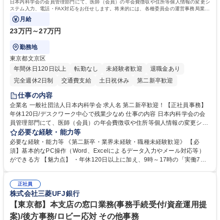
日本内科学会の会員管理部門にて、医師（会員）の年会費徴収や住所等個人情報の変更シ
ステム入力、電話・FAX対応をお任せします。将来的には、各種委員会の運営事務局業務
などにも幅広く携わっていただきます。
月給
23万円～27万円
勤務地
東京都文京区
年間休日120日以上
転勤なし
未経験者歓迎
退職金あり
完全週休2日制
交通費支給
土日祝休み
第二新卒歓迎
仕事の内容
企業名 一般社団法人日本内科学会 求人名 第二新卒歓迎！【正社員事務】
年休120日/デスクワーク中心で残業少なめ 仕事の内容 日本内科学会の会
員管理部門にて、医師（会員）の年会費徴収や住所等個人情報の変更シス
テム入力、電話・FAX対応をお任せします。将来的には、各種委員会の運
必要な経験・能力等
営事務局業務などにも幅広く携わっていただきます。 【会員管理・データ
必要な経験・能力等 《第二新卒・業界未経験・職種未経験歓迎》 【必
入力業務】 ・医師（会員）の住所変更、個人情報のシステム登録・更新
須】基本的なPC操作（Word、Excelによるデータ入力やメール対応等）
・年会費の徴収管理や入金データの照合確認 【問い合わせ対応】 ・会員
ができる方 【魅力点】 ・年休120日以上に加え、9時～17時の「実働7時
（医師）からの電話、FAX、ネット申請に伴う相談受付 ・複雑な案件のへ
間勤務」で残業も少なくワークライフバランスは抜群です。 【将来的な業
のエスカレーション・連携対応 募集職種 第二新卒歓迎！【正社員事務】
務（各種委員会運営）】 ・学会内における各種委員会のスケジュール調
年休120日/デスクワーク中心で残業少なめ
正社員
整、資料作成、当日の運営サポート 学歴・資格 学歴：大学院 大学 語学
株式会社三菱UFJ銀行
力： 資格：
【東京都】本支店の窓口業務(事務手続受付/資産運用提
案)/後方事務/ロビー応対 その他事務