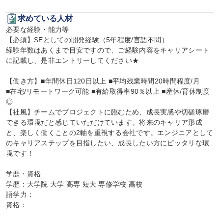
求めている人材
必要な経験・能力等

【必須】SEとしての開発経験（5年程度/言語不問）

経験年数はあくまで目安ですので、ご経験内容をキャリアシート
に記載し、是非エントリーしてください★

【働き方】■年間休日120日以上 ■平均残業時間20時間程度/月

■在宅/リモートワーク可能 ■有給取得率90％以上 ■産休/育休制度
◎

【社風】チームでプロジェクトに臨むため、成長実感や切磋琢磨
できる環境だと感じていただけています。将来のキャリア形成
と、楽しく働くことの2軸を重視する会社です。エンジニアとして
のキャリアステップを目指したい、成長したい方にピッタリな環
境です！

学歴・資格

学歴：大学院 大学 高専 短大 専修学校 高校

語学力：

資格：