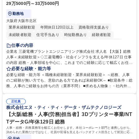
29万5000円～33万5000円
勤務地
大阪府大阪市北区
業界未経験歓迎
年間休日120日以上
資格取得支援あり
未経験者歓迎
住宅手当あり
時短勤務あり
経験者歓迎
退職金あり
在宅OK
賞与あり
完全週休2日制
交通費支給
仕事の内容
駅近5分以内
土日祝休み
服装自由
寮・社宅あり
食事補助あり
企業名 三菱電機プラントエンジニアリング株式会社 求人名 【大阪】総務
人事＜未経験歓迎＞◇三菱電機G・社会インフラを支える/年休127日 仕事
の内容 総務・人事領域を中心に、これまでのご経験に応じて幅広くお任せ
します。 ＜具体的には＞ ・総務/人事労務（給与・社保・勤怠管理など）
必要な経験・能力等
・採用・教育研修 ・福利厚生運用 など ※基本的には事務所勤務ですが、
必要な経験・能力等 ＜職種未経験歓迎・業界未経験歓迎＞ ～総務、人事
採用や教育等の業務内容により、関西圏以外への日帰り・宿泊を伴う国内
のご経験が無い方でも、意欲のある方であれば未経験OK～ ■歓迎条件：総
出張もございます。 ※担当業務を持ちつつ、お互いに助け合いながら、総
務、人事のご経験をお持ちの方（業界不問） ■求める人物像：・社内外の
務部という組織として協力しながら進める体制です。 募集職種 【大阪】
関係各部門との調整を率先して行い、業務を円滑に遂行できる協調性やコ
総務人事＜未経験歓迎＞◇三菱電機G・社会インフラを支える/年休127日
ミュニケーション能力を持っている方 ・人事総務領域に興味がありゼネラ
正社員
リスト志向をお持ちの方 学歴・資格 学歴：大学院 大学 語学力： 資格：
株式会社エヌ・ティ・ティ・データ・ザムテクノロジーズ
【大阪/総務・人事(労務)担当者】3Dプリンター事業/NT
TデータG/年休129日 総務
人事・総務・庶務業務等を幅広くお任せします。本社コーポレート部門と連携しながら、
決められた業務だけではなく、社員や現場を支えるバックオフィス担当として状況に応じ
て柔軟に対応いただくことを期待します。
月給