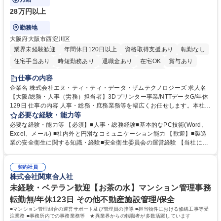
28万円以上
勤務地
大阪府大阪市西淀川区
業界未経験歓迎
年間休日120日以上
資格取得支援あり
転勤なし
住宅手当あり
時短勤務あり
退職金あり
在宅OK
賞与あり
完全週休2日制
交通費支給
土日祝休み
服装自由
仕事の内容
企業名 株式会社エヌ・ティ・ティ・データ・ザムテクノロジーズ 求人名
【大阪/総務・人事（労務）担当者】3Dプリンター事業/NTTデータG/年休
129日 仕事の内容 人事・総務・庶務業務等を幅広くお任せします。本社コ
ーポレート部門と連携しながら、決められた業務だけではなく、社員や現
必要な経験・能力等
場を支えるバックオフィス担当として状況に応じて柔軟に対応いただくこ
必要な経験・能力等 【必須】■人事・総務経験■基本的なPC技術(Word、
とを期待します。 【詳細】■入退社手続き、社員情報管理■入社時オリエ
Excel、メール) ■社内外と円滑なコミュニケーション能力 【歓迎】■製造
ンテーションの実施■勤怠・各種申請内容の確認■採用業務のサポート■来
業の安全衛生に関する知識・経験■安全衛生委員会の運営経験 【当社につ
客・電話対応 ■郵便物の受領・発送・管理■オフィス設備・備品管理■建
いて】 ◎設立したばかりの会社であり、一緒に企業を立ち上げ・拡大しよ
物・設備修繕の手配及び業者対応■押印・契約書管理等の庶務業務■安全衛
うという意欲のある方を求めています。 ◎経営に近い立場で幅広くキャリ
生に関する業務等■健康診断、産業医面談、休職・復職手続き等の労務サ
契約社員
アが磨けます。 ◎NTTデータグループであり福利厚生は充実しているとと
株式会社関東合人社
ポート■社内ルールの運用・各種社内案内■その他、拠点運営に関わる管理
もに、働き方改革も推進しています。 学歴・資格 学歴：大学院 大学 高専
部門業務 募集職種 【大阪/総務・人事（労務）担当者】3Dプリンター事
短大 専修学校 語学力： 資格：
未経験・ベテラン歓迎【お茶の水】マンション管理事務
業/NTTデータG/年休129日
転勤無/年休123日 その他不動産施設管理/保全
■マンション管理組合の運営サポート及び管理員の指導 ■担当物件における修繕工事等受
注業務 ■事務所内での事務業務等 ★異業界からの転職者が多数活躍しています