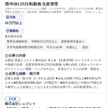
理/年休125日/転勤無 生産管理
人気キャラクターのファッション雑貨・バッグを中心に、多彩なアイテムの企画・製造を
手掛ける当社にて、自社企画・開発商品の生産管理・品質管理を担当。『かわいい』を届
けるやりがいのあるポジションです。
月給
26万円以上
勤務地
東京都渋谷区
業界未経験歓迎
年間休日120日以上
資格取得支援あり
月平均残業時間20時間以内
平日のみOK
転勤なし
英語
住宅手当あり
研修あり
退職金あり
在宅OK
賞与あり
仕事の内容
完全週休2日制
交通費支給
駅近5分以内
中国語
土日祝休み
企業名 高波クリエイト株式会社 求人名 【生産管理】キャラクターバック
や雑貨の生産・品質管理/年休125日/転勤無 仕事の内容 人気キャラクター
のファッション雑貨・バッグを中心に、多彩なアイテムの企画・製造を手
掛ける当社にて、自社企画・開発商品の生産管理・品質管理を担当。『か
必要な経験・能力等
わいい』を届けるやりがいのあるポジションです。 有名ブランドやキャラ
必要な経験・能力等 【いずれも必須】■社会人経験３年以上■基本的なPC
クターライセンスを活用した商品の企画・開発・販売を行っています。企
スキル■普通自動車運転免許（AT限定可）■海外出張(主に中国)が可能な方
画段階から納品まで、商品の製造に関わる全てのプロセスにおいて、生産
※案件により頻度はことなりますが1回の出張で5～10日程度滞在いただ
管理及び品質管理を担当。仕様書の作成、生産スケジュールの組立て、工
く予定です。 【歓迎】■英語もしくは中国語に抵抗のない方■雑貨品など
場へ見積依頼・価格交渉、サンプルの品質確認や検査の手配、ライセンス
の生産管理業務の経験 ≪求める人物像≫ ・製品の検品業務などあるた
元様とのやり取り、輸入関連の書類の管理、国内倉庫での品質チェック、
正社員
め、『コツコツと実直に取り組める方』 ・工場やライセンス元を含む社内
株式会社シュクレイ
工場開拓などがございます。 募集職種 【生産管理】キャラクターバック
外関係者と友好なコミュニケーションが取れる方 ※折衝は営業担当がメイ