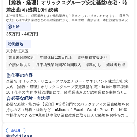
【総務・経理】オリックスグループ安定基盤/在宅・時
援します。 学歴・資格 学歴：大学院 大学 語学力： 資格：
差出勤可/残業10H 総務
本社管理部にて、経理業務および総務業務を主担当としてご担当いただきます。 日常的
な支払処理や決算業務などの経理業務に加え、車両管理・書類管理・本社設備管理や安全
対策など幅広い総務業務もお任せします。
月給
35万円～40万円
勤務地
東京都江東区
業界未経験歓迎
年間休日120日以上
資格取得支援あり
介護休暇あり
月平均残業時間20時間以内
転勤なし
経験者歓迎
研修あり
在宅OK
賞与あり
完全週休2日制
交通費支給
仕事の内容
駅近5分以内
資格取得手当あり
土日祝休み
企業名 オリックス・リニューアブルエナジー・マネジメント株式会社 求
人名 【総務・経理】オリックスグループ安定基盤/在宅・時差出勤可/残業
10H 仕事の内容 本社管理部にて、経理業務および総務業務を主担当とし
てご担当いただきます。 日常的な支払処理や決算業務などの経理業務に加
必要な経験・能力等
え、車両管理・書類管理・本社設備管理や安全対策など幅広い総務業務も
必要な経験・能力等 【必須】■管理部門でのバックオフィス業務経験をお
お任せします。 業務効率化や業務改善の提案・推進にも積極的に取り組ん
持ちの方（総務・経理など）■Microsoft Excel・Word・PowerPointの基
でいただくことを期待しています。 【総務】※実務業務における業務改善
本操作ができる方■業務効率化や業務改善に取り組んだ経験をお持ちの方
など期待 ■車両管理(社有車の管理、リース・保険手続き等)■各種書類管理
【このような方はぜひご応募ください】★社内外と円滑なコミュニケーシ
(契約書、社内文書のファイリング・保管)■本社設備管理(オフィス備品・
ョンが取れる方★主体的に業務へ取り組み、向上心を持って仕事に取り組
設備の保守点検、発注)■安全健康管理(オフィス内の安全衛生管理、BCP
正社員
める方 【魅力】■オリックスの100%子会社という強固な経営基盤のもと
株式会社KSK
対応等)■業務効率化・改善の企画推進 ※その他労働条件の備考へ続く 募