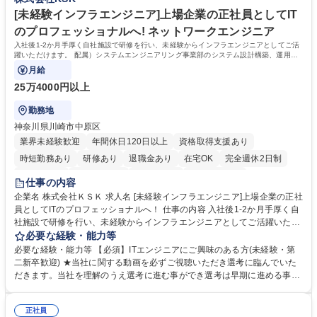
長期間安心して働ける環境です ■時差出勤や一部在宅勤務が可能であり月
集職種 【総務・経理】オリックスグループ安定基盤/在宅・時差出勤可/残
平均残業時間も10時間程度とワークライフバランスを重視した働き方が実
[未経験インフラエンジニア]上場企業の正社員としてIT
業10H
現できます 学歴・資格 学歴：大学院 大学 高専 短大 専修学校 高校 語学
のプロフェッショナルへ! ネットワークエンジニア
力： 資格：
入社後1-2か月手厚く自社施設で研修を行い、未経験からインフラエンジニアとしてご活
躍いただけます。 配属）システムエンジニアリング事業部のシステム設計構築、運用保
守
月給
25万4000円以上
勤務地
神奈川県川崎市中原区
業界未経験歓迎
年間休日120日以上
資格取得支援あり
時短勤務あり
研修あり
退職金あり
在宅OK
完全週休2日制
交通費支給
駅近5分以内
土日祝休み
第二新卒歓迎
仕事の内容
企業名 株式会社ＫＳＫ 求人名 [未経験インフラエンジニア]上場企業の正社
員としてITのプロフェッショナルへ！ 仕事の内容 入社後1-2か月手厚く自
社施設で研修を行い、未経験からインフラエンジニアとしてご活躍いただ
けます。 配属）システムエンジニアリング事業部のシステム設計構築、運
必要な経験・能力等
用保守 【未経験でも上流工程にチャレンジ可能！】■未経験からエンジニ
必要な経験・能力等 【必須】ITエンジニアにご興味のある方(未経験・第
アになる場合、多くの企業は監視や保守のみの案件からスタートとなりま
二新卒歓迎) ★当社に関する動画を必ずご視聴いただき選考に臨んでいた
すが、本ポジションは入社後上流工程(設計や構築業務等)からスタートす
だきます。当社を理解のうえ選考に進む事ができ選考は早期に進める事が
ることも多く、エンジニアとして価値の高い技術を早く身に付けることが
可能です★ 【充実の教育設備】社内教育機関"KSKカレッジ"を保有。所属
可能。また、メンバーが手を挙げて新しいことを生み出そう」という風土
講師9名、12教室、PCやサーバ・ＮＷ関連機器 300台以上完備。その他関
もあり、風通しのよさも魅力です。 募集職種 [未経験インフラエンジニア]
正社員
連機器も自社で購入。教育投資約4億円（売上高比率2％）。社員一人当た