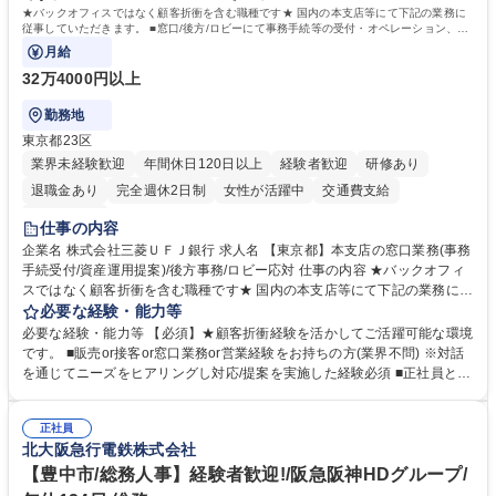
★バックオフィスではなく顧客折衝を含む職種です★ 国内の本支店等にて下記の業務に
従事していただきます。 ■窓口/後方/ロビーにて事務手続等の受付・オペレーション、お
客様対応
月給
32万4000円以上
勤務地
東京都23区
業界未経験歓迎
年間休日120日以上
経験者歓迎
研修あり
退職金あり
完全週休2日制
女性が活躍中
交通費支給
土日祝休み
仕事の内容
企業名 株式会社三菱ＵＦＪ銀行 求人名 【東京都】本支店の窓口業務(事務
手続受付/資産運用提案)/後方事務/ロビー応対 仕事の内容 ★バックオフィ
スではなく顧客折衝を含む職種です★ 国内の本支店等にて下記の業務に従
事していただきます。 ■窓口/後方/ロビーにて事務手続等の受付・オペレ
必要な経験・能力等
ーション、お客様対応 ■窓口にて、ご来店された個人のお客様に対して金
必要な経験・能力等 【必須】★顧客折衝経験を活かしてご活躍可能な環境
融商品のご提案 ■効率的な事務運用の検討・構築等 ≪業務紹介：ご応募前
です。 ■販売or接客or窓口業務or営業経験をお持ちの方(業界不問) ※対話
に必ずご覧ください≫ ※記事 https://www.mysite.bk.mufg.jp/career/circle/
を通じてニーズをヒアリングし対応/提案を実施した経験必須 ■正社員とし
article17/ ※動画 https://youtu.be/H-S7HaJqqbg 募集職種 【東京都】本支
ての就業経験1年以上 【歓迎】■金融業界での就業経験■銀行での預金為替
店の窓口業務(事務手続受付/資産運用提案)/後方事務/ロビー応対
事務経験 ■金融商品の提案・販売経験 ≪魅力≫研修やOJT環境が整ってい
正社員
るので安心して入行いただけます。 幅広いキャリアの選択肢があり、公募
北大阪急行電鉄株式会社
や社内副業等を活用し、 一人ひとりが挑戦できるカルチャーが浸透してい
ます。 学歴・資格 学歴：大学院 大学 高専 短大 専修学校 高校 語学力：
【豊中市/総務人事】経験者歓迎!/阪急阪神HDグループ/
資格：