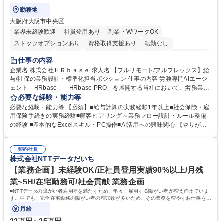
勤務地
大阪府大阪市中央区
業界未経験歓迎
社員登用あり
副業・WワークOK
ストックオプションあり
資格取得支援あり
転勤なし
時短勤務あり
在宅OK
完全週休2日制
交通費支給
駅近5分以内
仕事の内容
服装自由
企業名 株式会社ＨＲｂａｓｅ 求人名 【フルリモート/フルフレックス】給
与/社保の業務設計・標準化担当ポジション 仕事の内容 労務専門AIエージ
ェント「HRbase」「HRbase PRO」を展開する当社において、労務業務
のオペレーション設計担当をクライアントの課題や要望をヒアリングし、
必要な経験・能力等
業務設計やシステム設定へと落とし込むポジションです。 【具体的に
必要な経験・能力等 【必須】■給与計算の実務経験1年以上■社会保険・雇
は】・業務オペレーション設計（要件定義/顧客ヒアリング/業務オペレー
用保険手続きの実務経験■顧客ヒアリング～業務フロー設計・ルール整備
ションの洗い出し、ルール整備、システム設定) ・業務マニュアル作成、
の経験 ■基本的なExcelスキル・PC操作■AI活用への興味関心 【やりが
改善 ・給与、賞与計算、及び明細発行 ・社会保険手続（入退社時、年間
い】必要に応じてコンサルティングも行いながら、給与計算や社会保険手
業務など） ・顧客企業のメイン担当者としての窓口対応業務 ・その他
続に関わるフローの設計、マニュアルの作成まで幅広く担当します。単な
（年調等の年次業務など） 募集職種 【フルリモート/フルフレックス】給
契約社員
る設計にとどまらず、ご自身が現場のエキスパートとしてオペレーション
株式会社NTTデータだいち
与/社保の業務設計・標準化担当ポジション
を実行する機会もあり、実務と改善の両面でスキルを発揮できる環境で
す。 学歴・資格 学歴：大学院 大学 高専 短大 専修学校 高校 語学力： 資
【業務企画】未経験OK/正社員登用実績90%以上/月残
格：
業~5H/在宅勤務可/社会貢献 業務企画
■NTTデータの障がい者雇用率を満たすため、年々、雇用する障がい者が増え続けていま
す。中でも、完全在宅勤務の障がい者の増加数が多いため、その業務を増やすお仕事を担
っていただきます。
月給
22万円～25万円