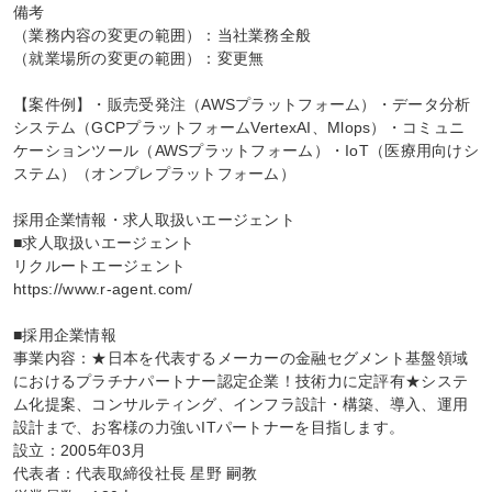
備考

（業務内容の変更の範囲）：当社業務全般

（就業場所の変更の範囲）：変更無

【案件例】・販売受発注（AWSプラットフォーム）・データ分析
システム（GCPプラットフォームVertexAI、Mlops）・コミュニ
ケーションツール（AWSプラットフォーム）・IoT（医療用向けシ
ステム）（オンプレプラットフォーム）

採用企業情報・求人取扱いエージェント

■求人取扱いエージェント

リクルートエージェント

https://www.r-agent.com/

■採用企業情報

事業内容：★日本を代表するメーカーの金融セグメント基盤領域
におけるプラチナパートナー認定企業！技術力に定評有★システ
ム化提案、コンサルティング、インフラ設計・構築、導入、運用
設計まで、お客様の力強いITパートナーを目指します。

設立：2005年03月

代表者：代表取締役社長 星野 嗣教
