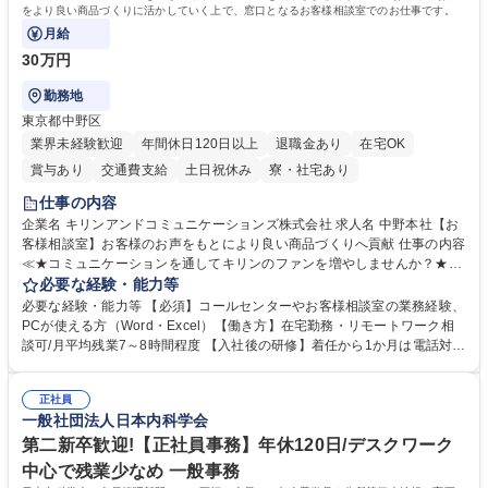
をより良い商品づくりに活かしていく上で、窓口となるお客様相談室でのお仕事です。
月給
30万円
勤務地
東京都中野区
業界未経験歓迎
年間休日120日以上
退職金あり
在宅OK
賞与あり
交通費支給
土日祝休み
寮・社宅あり
仕事の内容
企業名 キリンアンドコミュニケーションズ株式会社 求人名 中野本社【お
客様相談室】お客様のお声をもとにより良い商品づくりへ貢献 仕事の内容
≪★コミュニケーションを通してキリンのファンを増やしませんか？★≫
お客様のお声をより良い商品づくりに活かしていく上で、窓口となるお客
必要な経験・能力等
様相談室でのお仕事です。 日々お客様からいただくキリングループへのご
必要な経験・能力等 【必須】コールセンターやお客様相談室の業務経験、
意見を、企業活動に活かしています。お客様からの声に迅速かつ誠意をも
PCが使える方（Word・Excel）【働き方】在宅勤務・リモートワーク相
って対応、情報提供するとともにグループ内活動に反映しています。 【具
談可/月平均残業7～8時間程度 【入社後の研修】着任から1か月は電話対応
体的には】電話応対、メール、お手紙対応、ご指摘品調査報告書作成、有
のOJTを中心に実施し、電話対応に慣れた段階でメール・手紙のOJTを実
人チャットボット対応など。 【1日の対応件数】■電話：月間一人当たり
施する予定です。独り立ち以降もしっかりフォローする体制を整えていま
平均100件前後■メール・手紙：同上40件前後 募集職種 中野本社【お客様
正社員
すのでご安心ください。 【当社について】キリングループの広報機能を担
一般社団法人日本内科学会
相談室】お客様のお声をもとにより良い商品づくりへ貢献
う会社として、お客様との出会いを大切にし、磨き上げたホスピタリティ
を込めてコミュニケーションをとりながら広報関連業務を行っておりま
第二新卒歓迎!【正社員事務】年休120日/デスクワーク
す。 学歴・資格 学歴：大学院 大学 高専 短大 専修学校 高校 語学力： 資
中心で残業少なめ 一般事務
格：