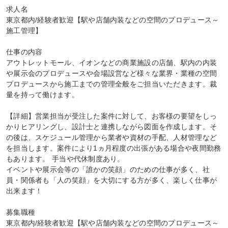
求人名

東京都内/経験者歓迎【駅や店舗内装などの空間のプロデュース～
施工管理】

仕事の内容

アウトレットモール、イオンなどの商業施設の店舗、駅内の内装
や展示会のプロデュースや会場設営など様々な業界・業種の空間
プロデュースから施工までの管理全般をご担当いただきます。裁
量を持って働けます。

【詳細】営業担当が受注した案件に対して、お客様の要望をしっ
かりヒアリングし、設計士と連携しながら図面を作成します。そ
の後は、スケジュール管理から業者や資材の手配、人材管理など
を担当します。案件により1ヵ月程度の出張がある場合や夜間勤務
もあります。 手当や代休制度あり。

イベントや展示会等の「誰かの笑顔」のための仕事が多く、社
員・関係者も「人の笑顔」を大切にする方が多く、楽しく仕事が
出来ます！

募集職種

東京都内/経験者歓迎【駅や店舗内装などの空間のプロデュース～