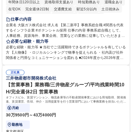
年間休日120日以上
資格取得支援あり
時短勤務あり
退職金あり
在宅OK
完全週休2日制
交通費支給
駅近5分以内
土日祝休み
服装自由
第二新卒歓迎
寮・社宅あり
食事補助あり
仕事の内容
企業名 大阪ガス株式会社 求人名 【第二新卒】事務系総合職 #関西を代表
するインフラ企業 #ポテンシャル採用 仕事の内容 事務系総合職として、
人事総務、資源海外、事業企画、営業などの業務に従事していただきま
す。 【業務内容の一例】■所属事業部の勤労業務 ■海外に関係する各種業
必要な経験・能力等
務 ■営業部門の企画スタッフ、ルート営業 【キャリアパス】入社後の配属
必要な経験・能力等 ★当社でご活躍期待できるポテンシャルを有している
ポジションで一定期間ご活躍頂いた後、本人の適性及び将来のキャリアを
方 【人物像】・ロジカルシンキングで物事を捉えられる ・社内及び社外
鑑みてジョブローテーションを行います。 【育成】OJTでの現場育成や研
関係者と円滑なコミュニケーションを図れる ■2024年度から2026年度ま
修カリキュラムを通じて、Daigasグループの業務で必要となる知識につい
での3ヵ年を対象とする「Daigasグループ中期経営計画2026」を策定しま
て学んでいただきます。 募集職種 【第二新卒】事務系総合職 #関西を代
した。https://www.osakagas.co.jp/company/press/pr2024/1777576_564
表するインフラ企業 #ポテンシャル採用
正社員
72.html ■エネルギーセキュリティの不安定化や気候変動による自然災害の
三井物産都市開発株式会社
甚大化など、これまで以上に社会課題解決の重要性が高まっています。
「未来の日常」の創造に向けて持続可能な社会の実現に貢献してまいりま
【営業事務】業務職/三井物産グループ/平均残業時間10
す。 学歴・資格 学歴：大学院 大学 語学力： 資格：
H/完全週休2日 営業事務
オフィスビル、賃貸マンション、物流倉庫等の不動産開発事業における用地取得、開発推
進、賃貸運営、売却、仲介・活用提案等を行う営業部門において事務業務を担当いただき
ます。
月給
30万9500円～43万4000円
勤務地
東京都港区