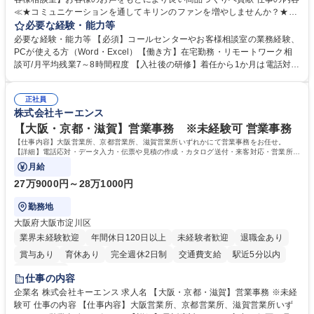
≪★コミュニケーションを通してキリンのファンを増やしませんか？★≫
お客様のお声をより良い商品づくりに活かしていく上で、窓口となるお客
必要な経験・能力等
様相談室でのお仕事です。 日々お客様からいただくキリングループへのご
必要な経験・能力等 【必須】コールセンターやお客様相談室の業務経験、
意見を、企業活動に活かしています。お客様からの声に迅速かつ誠意をも
PCが使える方（Word・Excel）【働き方】在宅勤務・リモートワーク相
って対応、情報提供するとともにグループ内活動に反映しています。 【具
談可/月平均残業7～8時間程度 【入社後の研修】着任から1か月は電話対応
体的には】電話応対、メール、お手紙対応、ご指摘品調査報告書作成、有
のOJTを中心に実施し、電話対応に慣れた段階でメール・手紙のOJTを実
人チャットボット対応など。 【1日の対応件数】■電話：月間一人当たり
施する予定です。独り立ち以降もしっかりフォローする体制を整えていま
平均100件前後■メール・手紙：同上40件前後 募集職種 中野本社【お客様
正社員
すのでご安心ください。 【当社について】キリングループの広報機能を担
株式会社キーエンス
相談室】お客様のお声をもとにより良い商品づくりへ貢献
う会社として、お客様との出会いを大切にし、磨き上げたホスピタリティ
を込めてコミュニケーションをとりながら広報関連業務を行っておりま
【大阪・京都・滋賀】営業事務 ※未経験可 営業事務
す。 学歴・資格 学歴：大学院 大学 高専 短大 専修学校 高校 語学力： 資
【仕事内容】大阪営業所、京都営業所、滋賀営業所いずれかにて営業事務をお任せ。
格：
【詳細】電話応対・データ入力・伝票や見積の作成・カタログ送付・来客対応・営業所内
で発生する事務業務や業務改善をお任せ。
月給
27万9000円～28万1000円
勤務地
大阪府大阪市淀川区
業界未経験歓迎
年間休日120日以上
未経験者歓迎
退職金あり
賞与あり
育休あり
完全週休2日制
交通費支給
駅近5分以内
土日祝休み
仕事の内容
企業名 株式会社キーエンス 求人名 【大阪・京都・滋賀】営業事務 ※未経
験可 仕事の内容 【仕事内容】大阪営業所、京都営業所、滋賀営業所いず