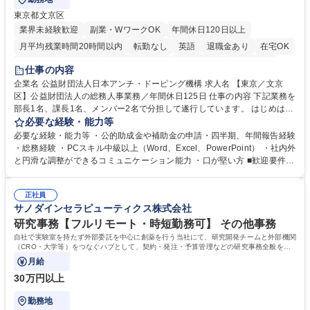
東京都文京区
業界未経験歓迎
副業・WワークOK
年間休日120日以上
月平均残業時間20時間以内
転勤なし
英語
退職金あり
在宅OK
賞与あり
育休あり
完全週休2日制
交通費支給
土日祝休み
仕事の内容
食事補助あり
企業名 公益財団法人日本アンチ・ドーピング機構 求人名 【東京／文京
区】公益財団法人の総務人事業務／年間休日125日 仕事の内容 下記業務を
部長1名、課長1名、メンバー2名で分担して遂行しています。 はじめは担
当者として業務を覚えていただき、ゆくゆくはリーダーやマネージャーポ
必要な経験・能力等
ジションとして活躍いただくことを期待しています。 【総務・人事グルー
必要な経験・能力等 ・公的助成金や補助金の申請・四半期、年間報告経験
プの業務内容】 ・人事制度関連 ・採用活動 ・教育研修の企画、実行 ・勤
・総務経験 ・PCスキル中級以上（Word、Excel、PowerPoint） ・社内外
怠管理 ・官公庁への各種提出 ・法定の会議運営（評議員会、理事会） ・
と円滑な調整ができるコミュニケーション能力 ・口が堅い方 ■歓迎要件
コンプライアンス ・内部規程やルールの管理、整備、文書管理 ・契約関
・採用業務経験 ・英語に抵抗がない方 ・営業経験 学歴・資格 学歴：大学
連 ・衛生管理 ・防災関連・公的助成金の管理・オフィス、ファシリティ
院 大学 高専 短大 専修学校 高校 語学力： 資格：
管理 ・福利厚生関連 ・職員からの問合せ、相談対応 ・その他日常の総務
正社員
サノダインセラピューティクス株式会社
業務全般 募集職種 【東京／文京区】公益財団法人の総務人事業務／年間
休日125日
研究事務【フルリモート・時短勤務可】 その他事務
自社で実験室を持たず外部委託を中心に創薬を行う当社にて、研究開発チームと外部機関
（CRO・大学等）をつなぐハブとして、契約・発注・予算管理などの研究事務全般をお
任せします。
月給
30万円以上
勤務地