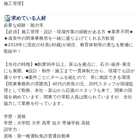
施工管理】
求めている人材
必要な経験・能力等

【必須】施工管理・設計・現場作業の経験がある方 ★業界不問★

★成長中の関東事務所を一緒に盛り上げてくれる方歓迎

★2019年に現在の社長(40歳)が就任、教育体制等の更なる整備に
取組中！

【当社の特徴】■創業95年以上。富山を拠点に、石川･福井･東京
にも展開。■設計・制作・施工まで一貫体制だから、現場でも話が
通りやすい■案件ごとにチームを組むので、常に相談できる環境

【関東事務所の雰囲気】40代の所長の元、20代スタッフが現場監
理として勤務。本社・富山から応援のスタッフも来て、関東の現
場を納めています。関東での常駐人員は限られていますが、全社
協力して業務を行っています。

学歴・資格

学歴：大学院 大学 高専 短大 専修学校 高校

語学力：

資格：第一種運転免許普通自動車