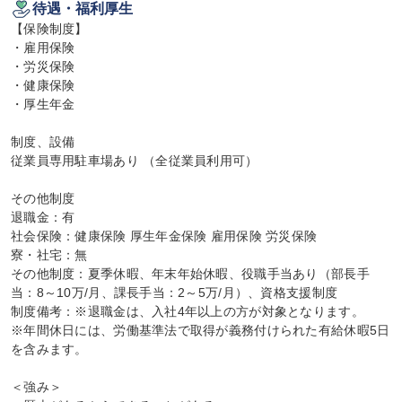
待遇・福利厚生
【保険制度】

・雇用保険

・労災保険

・健康保険

・厚生年金

制度、設備

従業員専用駐車場あり （全従業員利用可）

その他制度

退職金：有

社会保険：健康保険 厚生年金保険 雇用保険 労災保険

寮・社宅：無

その他制度：夏季休暇、年末年始休暇、役職手当あり（部長手
当：8～10万/月、課長手当：2～5万/月）、資格支援制度

制度備考：※退職金は、入社4年以上の方が対象となります。

※年間休日には、労働基準法で取得が義務付けられた有給休暇5日
を含みます。

＜強み＞
