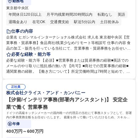
勤務地
東京都中央区
年間休日120日以上
月平均残業時間20時間以内
転勤なし
英語
退職金あり
在宅OK
交通費支給
駅近5分以内
土日祝休み
仕事の内容
企業名 ヒガシマルインターナショナル株式会社 求人名 東京都中央区【営
業事務・貿易事務】食品商社/残業少なめ/リモート等相談可 仕事の内容 食
品の加工・販売を行っている当社にて、営業事務・貿易事務をお任せいた
します。営業社員のサポートポジションとして、受発注から海外工場との
必要な経験・能力等
調整まで幅広く対応し、当社事業の根幹を支えていただきます。 ■受発注
必要な経験・能力等 【必須】■営業事務または貿易事務の経験■英語での
業務、請求書発行 ■海外工場とのスケジュール調整 ■在庫管理 ■輸入書類
メールのやり取りに抵抗感の無い方 【尚可】■商社での営業事務の経験■
の確認・作成 ■配送手配 ■通関業者を通して行う輸出入業全般 ■倉庫との
通関業務の経験。 【働き方について】所定労働時間は7時間と短めで、残
倉入れ調整等 ※ゼネラリストとしてのキャリアアップを目指すことが可能
業も月平均20時間以下です。時差出勤制度や週1日のリモート勤務も相談
です。単に商品を販売するだけでなく原料の仕入れから販売までをトータ
可能で、ワークライフバランスを保ち長期就業しやすい環境です。 【当社
ルプロデュースしているため、商品に関わる全ての業務をサポート頂きま
正社員
の強み】1991年の設立以来、外食産業を中心としたお客様の多様なニー
株式会社クライス・アンド・カンパニー
す。 募集職種 東京都中央区【営業事務・貿易事務】食品商社/残業少なめ/
ズに沿った冷凍水産物等の生産・輸入・販売を一貫して手掛けています。
リモート等相談可
自社工場と海外拠点の強固な連携によるワンストップサービスが最大の強
【汐留/インテリア事務(部署内アシスタント)】 安定企
みです。 学歴・資格 学歴：大学院 大学 語学力：英語 資格：
業で働く 営業事務
ドイツの高級キッチンメーカーの国内唯一の代理店の当社にて事務スタッフとして、部署
内の事務業務全般をお任せいたします。 裁量を持って働いていただけるため、スキルア
ップも可能です。
年俸
400万円～600万円