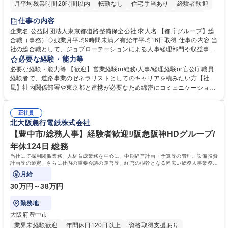
月平均残業時間20時間以内
転勤なし
住宅手当あり
経験者歓迎
研修あり
退職金あり
賞与あり
完全週休2日制
交通費支給
仕事の内容
駅近5分以内
資格取得手当あり
食事補助あり
企業名 公益財団法人東京都道路整備保全公社 求人名 【都庁グループ】総
合職（事務）◇残業月平均9時間未満／有給年平均16日取得 仕事の内容 当
社の総合職として、ジョブローテーションによる人事経理部門や収益事業
等のフロント部門の部署等幅広い部署での業務をお任せいたします。研修
必要な経験・能力等
制度やキャリア支援が充実しております！ ※下記業務詳細 【業務詳細】■
必要な経験・能力等 【歓迎】営業経験or総務/人事/経理経験or官公庁職員
管理部門：広報、人事、経理など当公社の運営に係る管理業務 ■収益部
経験者で、道路事業のゼネラリストとしてのキャリアを積みたい方【社
門：駐車場の新規開拓、管理運営、新宿駅西口広場の「イベントコーナ
風】社内関係部署や東京都と連携が必要なため綿密にコミュニケーション
ー」などの管理運営 ■道路部門：整備の急がれる骨格幹線道路や木造住宅
を図っています。 【業務の魅力】■幅広く携われる：総合職（事務）で
密集地域の特定整備路線の用地取得、道路に関する普及啓発事業、都内の
は、駐車場の管理運営や道路用地の取得、公益財団法人の中枢を担う管理
道路施設や道路工事現場の見学ツアー事業 ※入社後は上記いずれかの部門
正社員
部門など多岐に渡る業務を経験できます。 ■様々なプロジェクト：駐車場
北大阪急行電鉄株式会社
へ配属。※業務内容変更の範囲：会社の定める業務 募集職種 【都庁グル
事業の他、新宿駅西口広場内に設置された照明を兼ねた広告「ブライトサ
ープ】総合職（事務）◇残業月平均9時間未満／有給年平均16日取得
イン」の管理運営を行うなど、事業収益を生み出す活動を積極的に行って
【豊中市/総務人事】経験者歓迎!/阪急阪神HDグループ/
います。 学歴・資格 学歴：大学院 大学 高専 短大 専修学校 高校 語学力：
年休124日 総務
資格：
当社にて採用関係業務、人材育成業務を中心に、中期経営計画・予算等の管理、設備投資
計画等の策定、さらに社内の重要会議の運営等、経営の根幹となる幅広い総務人事業務全
般を担当していただきます。
月給
30万円～38万円
勤務地
大阪府豊中市
業界未経験歓迎
年間休日120日以上
資格取得支援あり