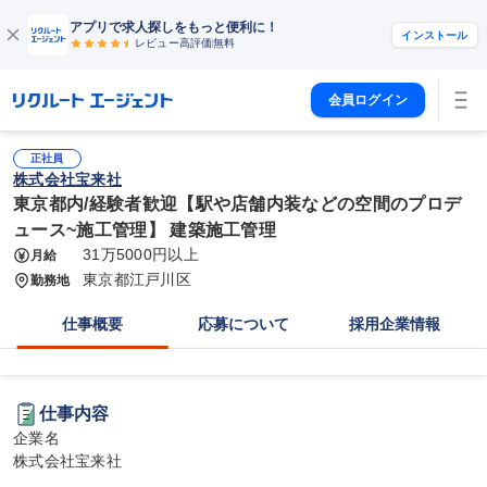
アプリで求人探しをもっと便利に！
インストール
レビュー高評価
無料
会員ログイン
正社員
株式会社宝来社
東京都内/経験者歓迎【駅や店舗内装などの空間のプロデ
ュース~施工管理】 建築施工管理
31万5000円以上
月給
東京都江戸川区
勤務地
仕事概要
応募について
採用企業情報
仕事内容
企業名

株式会社宝来社
