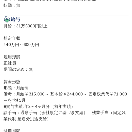
転勤：無
給与
月給：31万5000円以上

想定年収

440万円～600万円

雇用形態

正社員

期間の定め：無

賃金形態

形態：月給制

備考：月給￥315,000～ 基本給￥244,000～ 固定残業代￥71,000
～を含む/月

■賞与実績:年2～4ヶ月分（前年実績）

諸手当：通勤手当（会社規定に基づき支給）、残業手当（固定残
業代制 超過分別途支給）

試用期間
