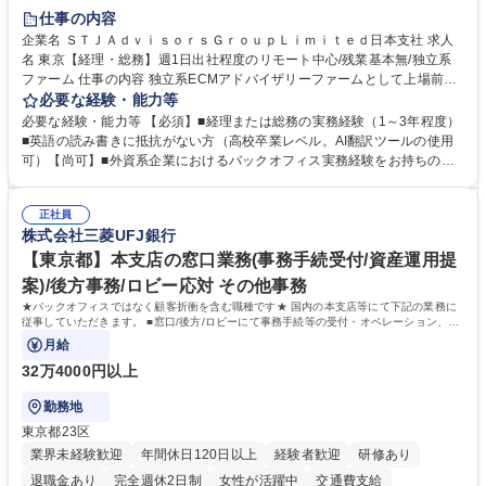
仕事の内容
企業名 ＳＴＪＡｄｖｉｓｏｒｓＧｒｏｕｐＬｉｍｉｔｅｄ日本支社 求人
名 東京【経理・総務】週1日出社程度のリモート中心/残業基本無/独立系
ファーム 仕事の内容 独立系ECMアドバイザリーファームとして上場前後
の資本市場戦略を設計する当社にて経理・総務をお任せします。基礎的な
必要な経験・能力等
バックオフィス業務からスタートし組織を支える専任担当として広く活躍
必要な経験・能力等 【必須】■経理または総務の実務経験（1～3年程度）
できる環境です。 ■日常経理、月次および年次決算サポート業務 ■本国
■英語の読み書きに抵抗がない方（高校卒業レベル。AI翻訳ツールの使用
（グローバル）との英文メール対応（AI翻訳ツール等を使用しての対応で
可）【尚可】■外資系企業におけるバックオフィス実務経験をお持ちの方
問題ございません） ■オフィス環境整備、郵便物の発送・受取等の総務業
【必須・尚可要件】簿記などの特別な資格や、TOEIC等のスコアは求めて
務全般 ■その他バックオフィス関連サポート ※ご経験に合わせて無理なく
おりません。日々の事務処理を丁寧かつ正確に行える方を歓迎します。
業務をお任せします。残業も基本的には発生せず、ご自身のペースで業務
正社員
【働き方について】現在は週4日程度の在宅勤務を実施しており、ワーク
株式会社三菱UFJ銀行
を進めやすく定着率の高い環境です。 募集職種 東京【経理・総務】週1日
ライフバランスを重視する方に最適な環境です（フルリモートも面接で相
出社程度のリモート中心/残業基本無/独立系ファーム
談可）。【求める人物像】幅広いバックオフィス業務に柔軟に対応でき、
【東京都】本支店の窓口業務(事務手続受付/資産運用提
社内外と円滑にコミュニケーションを取りながら業務を推進できる方 学
案)/後方事務/ロビー応対 その他事務
歴・資格 学歴：大学院 大学 高専 短大 専修学校 高校 語学力： 資格：
★バックオフィスではなく顧客折衝を含む職種です★ 国内の本支店等にて下記の業務に
従事していただきます。 ■窓口/後方/ロビーにて事務手続等の受付・オペレーション、お
客様対応
月給
32万4000円以上
勤務地
東京都23区
業界未経験歓迎
年間休日120日以上
経験者歓迎
研修あり
退職金あり
完全週休2日制
女性が活躍中
交通費支給