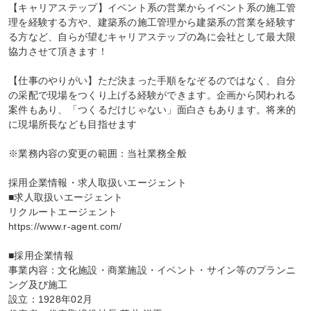
【キャリアステップ】イベント系の営業からイベント系の施工管
理を経験する方や、建築系の施工管理から建築系の営業を経験す
る方など、自らが望むキャリアステップの為に会社として最大限
協力させて頂きます！

【仕事のやりがい】ただ決まった手順をなぞるのではなく、自分
の采配で現場をつくり上げる経験ができます。企画から関われる
案件もあり、「つくるだけじゃない」面白さもあります。将来的
に現場所長なども目指せます

※業務内容の変更の範囲：当社業務全般

採用企業情報・求人取扱いエージェント

■求人取扱いエージェント

リクルートエージェント

https://www.r-agent.com/

■採用企業情報

事業内容：文化施設・商業施設・イベント・サイン等のプランニ
ング及び施工

設立：1928年02月
