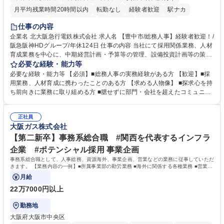
月平均残業時間20時間以内
転勤なし
経験者歓迎
駅ナカ
退職金あり
完全週休2日制
交通費支給
駅近5分以内
仕事の内容
土日祝休み
服装自由
昼食補助あり
食事補助あり
企業名 北大阪急行電鉄株式会社 求人名 【豊中市/総務人事】経験者歓迎！/
阪急阪神HDグループ/年休124日 仕事の内容 当社にて採用関係業務、人材
育成業務を中心に、中期経営計画・予算等の管理、設備投資計画等の策
定、さらに社内の重要会議の運営等、経営の根幹となる幅広い総務人事業
必要な経験・能力等
務全般を担当していただきます。 【主な業務内容】 ■採用関係業務および
必要な経験・能力等 【必須】■総務人事の実務経験がある方 【歓迎】■採
人材育成(社員研修)業務の推進 ■中期経営計画および予算等の管理 ■設備
用業務、人材育成に携わったことのある方 【求める人物像】 ■探求心を持
投資計画等の策定 ■社内の重要会議の運営 ■その他総務人事業務全般 【入
ち前向きに業務に取り組める方 ■臆せずに部門・会社を超えたコミュニケ
社後】入社後は採用や育成をメインに担当し将来的には経営根幹に関わる
ーションの取れる方 ■自分で考えて行動のできる方 ■第二の創業期を迎え
総務人事業務全般へ幅広く従事していただきます。 募集職種 【豊中市/総
る当社で組織の次代を担うネクスト人材として長期的に成長したい方 ■周
務人事】経験者歓迎！/阪急阪神HDグループ/年休124日
正社員
囲のメンバーと協調しつつ主体性を持って能動的に業務を推進できる方 学
大阪ガス株式会社
歴・資格 学歴：大学院 大学 高専 短大 専修学校 高校 語学力： 資格：
【第二新卒】事務系総合職 #関西を代表するインフラ
企業 #ポテンシャル採用 事業企画
事務系総合職として、人事総務、資源海外、事業企画、営業などの業務に従事していただ
きます。 【業務内容の一例】■所属事業部の勤労業務 ■海外に関係する各種業務 ■営業部
門の企画スタッフ、ルート営業
月給
22万7000円以上
勤務地
大阪府大阪市中央区