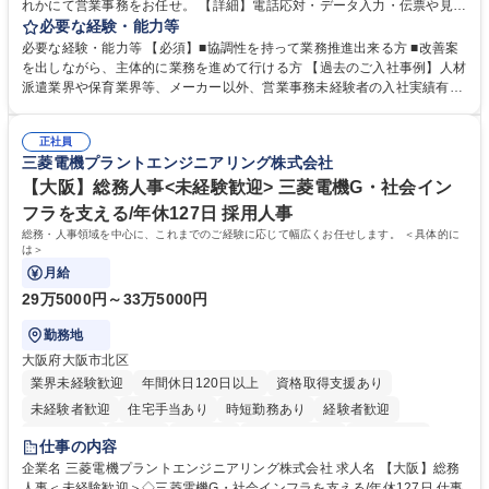
れかにて営業事務をお任せ。 【詳細】電話応対・データ入力・伝票や見積
の作成・カタログ送付・来客対応・営業所内で発生する事務業務や業務改
必要な経験・能力等
善をお任せ。 【教育制度】ご入社後、育成担当とペアになりながらOJTに
必要な経験・能力等 【必須】■協調性を持って業務推進出来る方 ■改善案
て業務を覚えていただくことが可能です。業務システムがきちんと構築さ
を出しながら、主体的に業務を進めて行ける方 【過去のご入社事例】人材
れているため、スムーズに仕事に慣れることができる環境です。また、
派遣業界や保育業界等、メーカー以外、営業事務未経験者の入社実績有
「チームで成果を出す文化」があり、良いやり方を積極的に共有しながら
【当社の事務職について】単なる事務ではなく主体性を発揮したサポート
常に改善を目指す風土のため、安心して業務に取り組んでいただけます。
により、キーエンスの付加価値向上に貢献します。ベースの定型業務に加
募集職種 【大阪・京都・滋賀】営業事務 ※未経験可
正社員
えて、お客様や社員の状況に合わせ、能動的なサポート、改善の動きも期
三菱電機プラントエンジニアリング株式会社
待され。組織を支えるスペシャリストとして、チームに貢献し、結果的に
社員から頼られる存在になることができます。平均19:30の退勤以降の業
【大阪】総務人事<未経験歓迎> 三菱電機G・社会イン
務の持ち帰りも禁止されており、メリハリのある働き方となります。 学
フラを支える/年休127日 採用人事
歴・資格 学歴：大学院 大学 高専 短大 語学力： 資格：
総務・人事領域を中心に、これまでのご経験に応じて幅広くお任せします。 ＜具体的に
は＞
月給
29万5000円～33万5000円
勤務地
大阪府大阪市北区
業界未経験歓迎
年間休日120日以上
資格取得支援あり
未経験者歓迎
住宅手当あり
時短勤務あり
経験者歓迎
退職金あり
在宅OK
賞与あり
完全週休2日制
交通費支給
仕事の内容
駅近5分以内
土日祝休み
服装自由
寮・社宅あり
食事補助あり
企業名 三菱電機プラントエンジニアリング株式会社 求人名 【大阪】総務
人事＜未経験歓迎＞◇三菱電機G・社会インフラを支える/年休127日 仕事