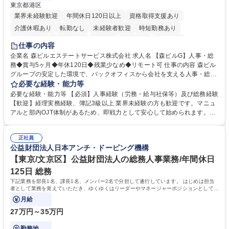
東京都港区
業界未経験歓迎
年間休日120日以上
資格取得支援あり
介護休暇あり
転勤なし
未経験者歓迎
時短勤務あり
経験者歓迎
退職金あり
在宅OK
賞与あり
育休あり
仕事の内容
完全週休2日制
交通費支給
長期歓迎
駅近5分以内
土日祝休み
企業名 森ビルエステートサービス株式会社 求人名 【森ビルG】人事・総
務◆賞与5ヶ月◆年休120日◆残業少なめ◆リモート可 仕事の内容 森ビル
グループの安定した環境で、バックオフィスから会社を支える人事・総務
をお任せします。 労務と総務の業務をバランスよく担当し、ゆくゆくは制
必要な経験・能力等
度改定などのコア業務にも挑戦できる、やりがいある環境です。 ■勤怠管
必要な経験・能力等 【必須】人事経験（労務・給与社保等）及び総務経験
理、給与計算、社会保険手続き、年末調整等の労務管理全般 ■入退社手続
【歓迎】経理実務経験、簿記3級以上 業界未経験の方も歓迎です。マニュ
き、社内規定の改定や人事制度改定などのコア業務 ■社内イベントの企画
アルと部内OJT体制があるため、即戦力として安心して始められます。
運営やその他総務業務全般 ※労務と総務を1：1の割合でお任せ。 入社後
【魅力・やりがい】森ビルGの安定基盤で労務から総務まで幅広く携われ
は部内のOJTを中心に、あなたの経験に合わせて不足している部分はいつ
ます。定型業務に留まらず、社内規定や人事制度の改定など会社のコア業
でも質問・相談できる環境が整っているため、安心して成長できます。 募
正社員
務に挑戦できるため、自身の成長と組織への貢献度をダイレクトに実感で
公益財団法人日本アンチ・ドーピング機構
集職種 【森ビルG】人事・総務◆賞与5ヶ月◆年休120日◆残業少なめ◆
きます。 残業少なめ、週1日リモート可など、ワークライフバランスを保
リモート可
ち長期活躍できる環境です。 「これまでの幅広い経験を活かし、長期的な
【東京/文京区】公益財団法人の総務人事業務/年間休日
キャリアを築きたい」という前向きな意欲と挑戦を全力で応援します。 学
125日 総務
歴・資格 学歴：大学院 大学 高専 短大 専修学校 高校 語学力： 資格：日商
下記業務を部長1名、課長1名、メンバー2名で分担して遂行しています。 はじめは担当
簿記検定1級 日商簿記検定2級 日商簿記検定3級
者として業務を覚えていただき、ゆくゆくはリーダーやマネージャーポジションとして活
躍いただくことを期待しています。
月給
27万円～35万円
勤務地