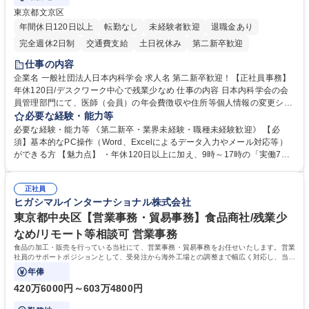
東京都文京区
年間休日120日以上
転勤なし
未経験者歓迎
退職金あり
完全週休2日制
交通費支給
土日祝休み
第二新卒歓迎
仕事の内容
企業名 一般社団法人日本内科学会 求人名 第二新卒歓迎！【正社員事務】
年休120日/デスクワーク中心で残業少なめ 仕事の内容 日本内科学会の会
員管理部門にて、医師（会員）の年会費徴収や住所等個人情報の変更シス
テム入力、電話・FAX対応をお任せします。将来的には、各種委員会の運
必要な経験・能力等
営事務局業務などにも幅広く携わっていただきます。 【会員管理・データ
必要な経験・能力等 《第二新卒・業界未経験・職種未経験歓迎》 【必
入力業務】 ・医師（会員）の住所変更、個人情報のシステム登録・更新
須】基本的なPC操作（Word、Excelによるデータ入力やメール対応等）
・年会費の徴収管理や入金データの照合確認 【問い合わせ対応】 ・会員
ができる方 【魅力点】 ・年休120日以上に加え、9時～17時の「実働7時
（医師）からの電話、FAX、ネット申請に伴う相談受付 ・複雑な案件のへ
間勤務」で残業も少なくワークライフバランスは抜群です。 【将来的な業
のエスカレーション・連携対応 募集職種 第二新卒歓迎！【正社員事務】
務（各種委員会運営）】 ・学会内における各種委員会のスケジュール調
年休120日/デスクワーク中心で残業少なめ
正社員
整、資料作成、当日の運営サポート 学歴・資格 学歴：大学院 大学 語学
ヒガシマルインターナショナル株式会社
力： 資格：
東京都中央区【営業事務・貿易事務】食品商社/残業少
なめ/リモート等相談可 営業事務
食品の加工・販売を行っている当社にて、営業事務・貿易事務をお任せいたします。営業
社員のサポートポジションとして、受発注から海外工場との調整まで幅広く対応し、当社
事業の根幹を支えていただきます。
年俸
420万6000円～603万4800円