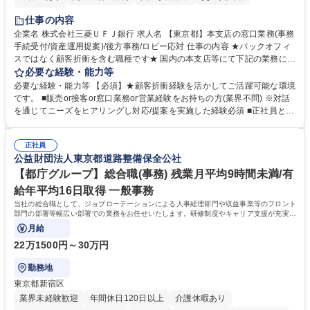
土日祝休み
仕事の内容
企業名 株式会社三菱ＵＦＪ銀行 求人名 【東京都】本支店の窓口業務(事務
手続受付/資産運用提案)/後方事務/ロビー応対 仕事の内容 ★バックオフィ
スではなく顧客折衝を含む職種です★ 国内の本支店等にて下記の業務に従
事していただきます。 ■窓口/後方/ロビーにて事務手続等の受付・オペレ
必要な経験・能力等
ーション、お客様対応 ■窓口にて、ご来店された個人のお客様に対して金
必要な経験・能力等 【必須】★顧客折衝経験を活かしてご活躍可能な環境
融商品のご提案 ■効率的な事務運用の検討・構築等 ≪業務紹介：ご応募前
です。 ■販売or接客or窓口業務or営業経験をお持ちの方(業界不問) ※対話
に必ずご覧ください≫ ※記事 https://www.mysite.bk.mufg.jp/career/circle/
を通じてニーズをヒアリングし対応/提案を実施した経験必須 ■正社員とし
article17/ ※動画 https://youtu.be/H-S7HaJqqbg 募集職種 【東京都】本支
ての就業経験1年以上 【歓迎】■金融業界での就業経験■銀行での預金為替
店の窓口業務(事務手続受付/資産運用提案)/後方事務/ロビー応対
事務経験 ■金融商品の提案・販売経験 ≪魅力≫研修やOJT環境が整ってい
正社員
るので安心して入行いただけます。 幅広いキャリアの選択肢があり、公募
公益財団法人東京都道路整備保全公社
や社内副業等を活用し、 一人ひとりが挑戦できるカルチャーが浸透してい
ます。 学歴・資格 学歴：大学院 大学 高専 短大 専修学校 高校 語学力：
【都庁グループ】総合職(事務) 残業月平均9時間未満/有
資格：
給年平均16日取得 一般事務
当社の総合職として、ジョブローテーションによる人事経理部門や収益事業等のフロント
部門の部署等幅広い部署での業務をお任せいたします。研修制度やキャリア支援が充実し
ております！ ※下記業務詳細
月給
22万1500円～30万円
勤務地
東京都新宿区
業界未経験歓迎
年間休日120日以上
介護休暇あり