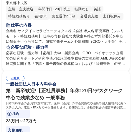
東京都中央区
主婦・主夫歓迎
年間休日120日以上
転勤なし
英語
時短勤務あり
在宅OK
完全週休2日制
交通費支給
土日祝休み
仕事の内容
企業名 サノダインセラピューティクス株式会社 求人名 研究事務【フルリ
モート・時短勤務可】 仕事の内容 自社で実験室を持たず外部委託を中心
に創薬を行う当社にて、研究開発チームと外部機関（CRO・大学等）をつ
なぐハブとして、契約・発注・予算管理などの研究事務全般をお任せしま
必要な経験・能力等
す。 ■見積取得、発注、検収、請求処理等の事務手続き ■委託先との定例
必要な経験・能力等 【必須】大学・製薬企業・CRO・バイオテック企業
会議の調整・アジェンダ準備・議事録作成 ■研究報告書、試験関連資料、
での研究サポート／研究事務／臨床開発事務等の実務経験 AMED等の公的
SOP等の整備・版管理・保管 ■研究開発の進捗・タイムライン・予算執行
研究費に関する「申請・報告書類の作成補助」および「経費管理」の実務
管理サポート ■AMED等公的研究費の申請・報告書類作成補助および経費
経験 【尚可】 ■URA経験または産学連携・研究費管理の経験 ■AMED等の
管理 ■社内外関係者との連絡調整・その他研究開発に関わる総務・庶務 募
公的研究費の申請・執行管理経験 ■英語での文書読解・メール対応力 【働
集職種 研究事務【フルリモート・時短勤務可】
正社員
き方について】フルリモートやハイブリッド勤務、時短勤務など個々のラ
一般社団法人日本内科学会
イフスタイルに応じた柔軟な働き方が可能です。育児や介護との両立も応
第二新卒歓迎!【正社員事務】年休120日/デスクワーク
援します。 学歴・資格 学歴：大学院 大学 語学力： 資格：
中心で残業少なめ 一般事務
日本内科学会の会員管理部門にて、医師（会員）の年会費徴収や住所等個人情報の変更シ
ステム入力、電話・FAX対応をお任せします。将来的には、各種委員会の運営事務局業務
などにも幅広く携わっていただきます。
月給
23万円～27万円
勤務地