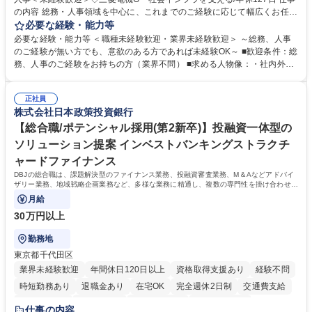
の内容 総務・人事領域を中心に、これまでのご経験に応じて幅広くお任せ
します。 ＜具体的には＞ ・総務/人事労務（給与・社保・勤怠管理など）
必要な経験・能力等
・採用・教育研修 ・福利厚生運用 など ※基本的には事務所勤務ですが、
必要な経験・能力等 ＜職種未経験歓迎・業界未経験歓迎＞ ～総務、人事
採用や教育等の業務内容により、関西圏以外への日帰り・宿泊を伴う国内
のご経験が無い方でも、意欲のある方であれば未経験OK～ ■歓迎条件：総
出張もございます。 ※担当業務を持ちつつ、お互いに助け合いながら、総
務、人事のご経験をお持ちの方（業界不問） ■求める人物像：・社内外の
務部という組織として協力しながら進める体制です。 募集職種 【大阪】
関係各部門との調整を率先して行い、業務を円滑に遂行できる協調性やコ
総務人事＜未経験歓迎＞◇三菱電機G・社会インフラを支える/年休127日
ミュニケーション能力を持っている方 ・人事総務領域に興味がありゼネラ
正社員
リスト志向をお持ちの方 学歴・資格 学歴：大学院 大学 語学力： 資格：
株式会社日本政策投資銀行
【総合職/ポテンシャル採用(第2新卒)】投融資一体型の
ソリューション提案 インベストバンキングストラクチ
ャードファイナンス
DBJの総合職は、課題解決型のファイナンス業務、投融資審査業務、M＆Aなどアドバイ
ザリー業務、地域戦略企画業務など、多様な業務に精通し、複数の専門性を掛け合わせて
広く社会に貢献していく職種です。
月給
30万円以上
勤務地
東京都千代田区
業界未経験歓迎
年間休日120日以上
資格取得支援あり
経験不問
時短勤務あり
退職金あり
在宅OK
完全週休2日制
交通費支給
駅近5分以内
土日祝休み
第二新卒歓迎
寮・社宅あり
仕事の内容