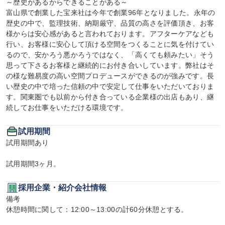
～歴史があるからできることがある～

富山県で創業した宝来社は今年で創業96年となりました。永年の
歴史の中で、監理技術、納期厳守、品質の高さを評価頂き、お客
様からは安心感があると言われております。アフターケアなども
行い、お客様に安心して頂ける空間をつくることに気を付けてい
るので、安かろう悪かろうではなく、「高くても頼みたい」そう
思って下さるお客様と継続的にお付き合いしています。弊社はそ
の様な難易度の高い空間プロデュースができるのが強みです。長
い歴史の中で培った信頼の中で安定して仕事をいただいておりま
す。関東圏でも以前から付き合っている企業様の出店もあり、継
続してお仕事をいただける環境です。
試用期間
試用期間あり

試用期間3ヶ月。
採用企業・紹介会社情報
備考

休憩時間に関して：12:00～13:00の計60分休憩とする。
