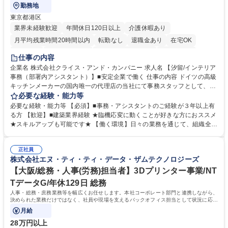
勤務地
東京都港区
業界未経験歓迎
年間休日120日以上
介護休暇あり
月平均残業時間20時間以内
転勤なし
退職金あり
在宅OK
育休あり
完全週休2日制
インセンティブあり
交通費支給
仕事の内容
駅近5分以内
土日祝休み
企業名 株式会社クライス・アンド・カンパニー 求人名 【汐留/インテリア
事務（部署内アシスタント）】■安定企業で働く 仕事の内容 ドイツの高級
キッチンメーカーの国内唯一の代理店の当社にて事務スタッフとして、部
署内の事務業務全般をお任せいたします。 裁量を持って働いていただける
必要な経験・能力等
ため、スキルアップも可能です。 【部署内の事務業務全般】 ■サンプルの
必要な経験・能力等 【必須】■事務・アシスタントのご経験が３年以上有
仕分け・整理 ■電話応対 ■書類作成（会議資料、お客様宛請求書、支払書
る方 【歓迎】■建築業界経験 ★臨機応変に動くことが好きな方におススメ
類を取りまとめて経理へ提出等） ■ショールームアテンド・運営・予約業
★スキルアップも可能です★ 【働く環境】日々の業務を通じて、組織全体
務 ■広報・PR業務のアシスタント（SNS投稿補助、資料作成など） ■納品
のサポートを行い、成果を実感できる仕事です。また、コミュニケーショ
時の取扱説明書作成・送付（キッチン、機器等の商品） 募集職種 【汐留/
ンスキルや問題解決能力が磨かれ、キャリアアップのチャンスも豊富。チ
インテリア事務（部署内アシスタント）】■安定企業で働く
正社員
ームとの協力や新しいアイデアを活かす場もあり、やりがいを感じながら
株式会社エヌ・ティ・ティ・データ・ザムテクノロジーズ
働けます。 【歓迎】 ■インテリアの業界のご経験が有る方■PCの作業に慣
れている方 学歴・資格 学歴：大学院 大学 高専 短大 専修学校 語学力： 資
【大阪/総務・人事(労務)担当者】3Dプリンター事業/NT
格：
TデータG/年休129日 総務
人事・総務・庶務業務等を幅広くお任せします。本社コーポレート部門と連携しながら、
決められた業務だけではなく、社員や現場を支えるバックオフィス担当として状況に応じ
て柔軟に対応いただくことを期待します。
月給
28万円以上