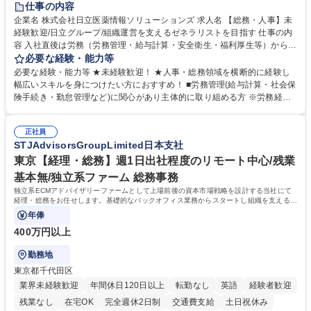
仕事の内容
育休あり
完全週休2日制
交通費支給
土日祝休み
寮・社宅あり
企業名 株式会社日立医薬情報ソリューションズ 求人名 【総務・人事】未
経験歓迎/日立グループ/組織運営を支えるゼネラリストを目指す 仕事の内
容 入社直後は労務（労務管理・給与計算・安全衛生・福利厚生等）からお
任せいたします。将来は総務・採用・教育業務へ守備範囲を広げ、組織運
必要な経験・能力等
営を支えるゼネラリストをめざせます。 ・初期業務：労働時間管理、給与
必要な経験・能力等 ★未経験歓迎！ ★人事・総務領域を横断的に経験し
計算、社会保険対応、福利厚生管理、安全衛生、健康経営推進等をお任せ
幅広いスキルを身につけたい方におすすめ！ ■労務管理(給与計算・社会保
します。ご経験に応じて、休職者管理など、幅広く経験を積んでいただき
険手続き・勤怠管理など)に関心があり主体的に取り組める方 ※労務経験
ます。 ・将来的な広がり：総務・採用・教育・税務対応・経営企画等。
者は早期にご活躍いただけます。 ■チームで仕事を推進できる方■将来は
★メンバーがマンツーマンで丁寧に教えるため、ご経験が浅くても安心！
マネジメント職として活躍したい 【尚可】■人事、労務、採用、教育業務
幅広く経験を積みたい意欲がある方に最適な環境です。 募集職種 【総
正社員
のご経験 ■労務管理（給与計算・社会保険手続き・勤怠管理など）の経験
STJAdvisorsGroupLimited日本支社
務・人事】未経験歓迎/日立グループ/組織運営を支えるゼネラリストを目
■衛生管理者の資格をお持ちの方 学歴・資格 学歴：大学院 大学 高専 短大
指す
専修学校 高校 語学力： 資格：
東京【経理・総務】週1日出社程度のリモート中心/残業
基本無/独立系ファーム 総務事務
独立系ECMアドバイザリーファームとして上場前後の資本市場戦略を設計する当社にて
経理・総務をお任せします。基礎的なバックオフィス業務からスタートし組織を支える専
任担当として広く活躍できる環境です。
年俸
400万円以上
勤務地
東京都千代田区
業界未経験歓迎
年間休日120日以上
転勤なし
英語
経験者歓迎
残業なし
在宅OK
完全週休2日制
交通費支給
土日祝休み