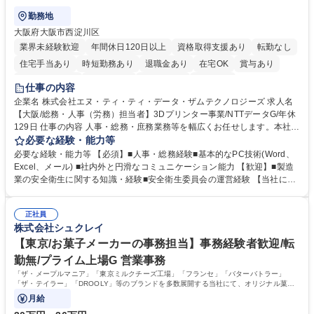
勤務地
大阪府大阪市西淀川区
業界未経験歓迎
年間休日120日以上
資格取得支援あり
転勤なし
住宅手当あり
時短勤務あり
退職金あり
在宅OK
賞与あり
完全週休2日制
交通費支給
土日祝休み
服装自由
仕事の内容
企業名 株式会社エヌ・ティ・ティ・データ・ザムテクノロジーズ 求人名
【大阪/総務・人事（労務）担当者】3Dプリンター事業/NTTデータG/年休
129日 仕事の内容 人事・総務・庶務業務等を幅広くお任せします。本社コ
ーポレート部門と連携しながら、決められた業務だけではなく、社員や現
必要な経験・能力等
場を支えるバックオフィス担当として状況に応じて柔軟に対応いただくこ
必要な経験・能力等 【必須】■人事・総務経験■基本的なPC技術(Word、
とを期待します。 【詳細】■入退社手続き、社員情報管理■入社時オリエ
Excel、メール) ■社内外と円滑なコミュニケーション能力 【歓迎】■製造
ンテーションの実施■勤怠・各種申請内容の確認■採用業務のサポート■来
業の安全衛生に関する知識・経験■安全衛生委員会の運営経験 【当社につ
客・電話対応 ■郵便物の受領・発送・管理■オフィス設備・備品管理■建
いて】 ◎設立したばかりの会社であり、一緒に企業を立ち上げ・拡大しよ
物・設備修繕の手配及び業者対応■押印・契約書管理等の庶務業務■安全衛
うという意欲のある方を求めています。 ◎経営に近い立場で幅広くキャリ
生に関する業務等■健康診断、産業医面談、休職・復職手続き等の労務サ
正社員
アが磨けます。 ◎NTTデータグループであり福利厚生は充実しているとと
株式会社シュクレイ
ポート■社内ルールの運用・各種社内案内■その他、拠点運営に関わる管理
もに、働き方改革も推進しています。 学歴・資格 学歴：大学院 大学 高専
部門業務 募集職種 【大阪/総務・人事（労務）担当者】3Dプリンター事
短大 専修学校 語学力： 資格：
【東京/お菓子メーカーの事務担当】事務経験者歓迎/転
業/NTTデータG/年休129日
勤無/プライム上場G 営業事務
「ザ・メープルマニア」「東京ミルクチーズ工場」「フランセ」「バターバトラー」
「ザ・テイラー」「DROOLY」等のブランドを多数展開する当社にて、オリジナル菓子
ブランド商品の事務業務をお任せいたします。
月給