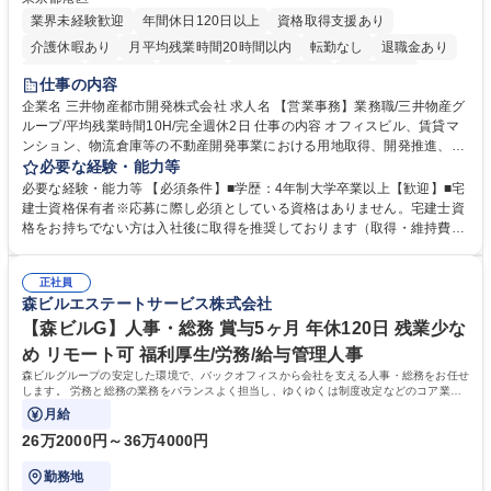
業界未経験歓迎
年間休日120日以上
資格取得支援あり
介護休暇あり
月平均残業時間20時間以内
転勤なし
退職金あり
在宅OK
賞与あり
育休あり
完全週休2日制
交通費支給
仕事の内容
駅近5分以内
土日祝休み
寮・社宅あり
企業名 三井物産都市開発株式会社 求人名 【営業事務】業務職/三井物産グ
ループ/平均残業時間10H/完全週休2日 仕事の内容 オフィスビル、賃貸マ
ンション、物流倉庫等の不動産開発事業における用地取得、開発推進、賃
貸運営、売却、仲介・活用提案等を行う営業部門において事務業務を担当
必要な経験・能力等
いただきます。 【詳細】・契約書管理、契約書製本、捺印対応、ファイリ
必要な経験・能力等 【必須条件】■学歴：4年制大学卒業以上【歓迎】■宅
ング、登記簿取得、調書取得・支払業務（各種費用支払、支払管理、請
建士資格保有者※応募に際し必須としている資格はありません。宅建士資
求・支払データ登録、取引先マスター申請対応）・予算作成及び予実管
格をお持ちでない方は入社後に取得を推奨しております（取得・維持費用
理・各種稟議書、報告書作成業務・各種台帳管理、交際費・会議費支払報
の一部補助あり） 【求める人物像】 ・向学心豊かで、主体的に行動でき
告書作成及び月次管理・部内総務庶務全般 など※※配属先によっては上記
る方。 ・社内外の多様な関係者と協調して業務を進められるコミュニケー
の他に担当頂く業務が発生する場合があります。 募集職種 【営業事務】
正社員
ション力がある方。 ・チャレンジを厭わず、粘り強く業務に取り組める
森ビルエステートサービス株式会社
業務職/三井物産グループ/平均残業時間10H/完全週休2日
方。多様な関係者と謙虚に信頼関係を構築でき、期限を意識したスケジュ
ール管理が出来る方。※将来的に他部署（営業部門、コーポレート部門）
【森ビルG】人事・総務 賞与5ヶ月 年休120日 残業少な
へのジョブローテーションの可能性があります。 学歴・資格 学歴：大学
め リモート可 福利厚生/労務/給与管理人事
院 大学 語学力： 資格：宅地建物取引士
森ビルグループの安定した環境で、バックオフィスから会社を支える人事・総務をお任せ
します。 労務と総務の業務をバランスよく担当し、ゆくゆくは制度改定などのコア業務
にも挑戦できる、やりがいある環境です。
月給
26万2000円～36万4000円
勤務地