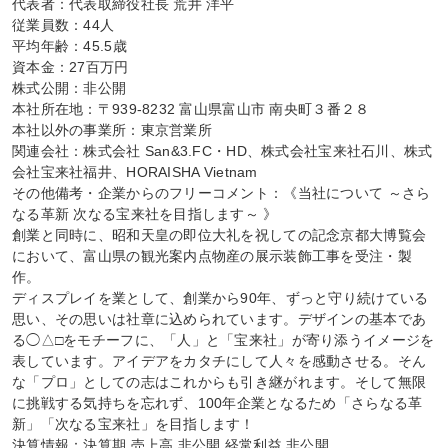
代表者：代表取締役社長 荒井 洋平

従業員数：44人

平均年齢：45.5歳

資本金：27百万円

株式公開：非公開

本社所在地：〒939-8232 富山県富山市 南央町３番２８

本社以外の事業所：東京営業所

関連会社：株式会社 San&3.FC・HD、株式会社宝来社石川、株式
会社宝来社福井、HORAISHA Vietnam

その他備考・企業からのフリーコメント：《当社について ～さら
なる革新 次なる宝来社を目指します～ 》

創業と同時に、昭和天皇の即位大礼を祝しての記念京都大博覧会
において、富山県の観光案内点物産の展示装飾工事を受注・製
作。

ディスプレイを業として、創業から90年、ずっと守り続けている
思い、その思いは社章に込められています。デザインの基本であ
る◯△□をモチーフに、「人」と「宝来社」が寄り添うイメージを
表しています。アイデアをカタチにして人々を感動させる。そん
な「プロ」としての志はこれからも引き継がれます。そして無限
に挑戦する気持ちを忘れず、100年企業となるため「さらなる革
新」「次なる宝来社」を目指します！

決算情報：決算期 売上高 非公開 経常利益 非公開
