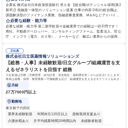
食事補助あり
託児所あり
企業名 株式会社日本政策投資銀行 求人名 【総合職/ポテンシャル採用(第2
新卒)】投融資一体型のソリューション提案 仕事の内容 DBJの総合職は、
課題解決型のファイナンス業務、投融資審査業務、M＆Aなどアドバイザ
リー業務、地域戦略企画業務など、多様な業務に精通し、複数の専門性を
必要な経験・能力等
掛け合わせて広く社会に貢献していく職種です。 入社後は、横断的なロー
必要な経験・能力等 第二新卒歓迎※金融業界での経験は一切不問です！
テーションを経て適性や専門性に応じたキャリアを形成していただきま
商社、不動産デベロッパー、コンサルティングファーム、監査法人、官公
す。総合職として入社いただき、下記いずれかの部門でご活躍いただきま
庁、インフラ（電力、ガス等）、メーカーなど、幅広い業界からの採用実
す。※未経験の方に関しては、入行後3ヶ月間の金融の実務を学んでいた
績があります。 ＜求める人物像＞DBJでは、強い社会的使命感をもち、今
だく研修を準備しております。 ・法人RM業務・金融機能業務・コーポレ
後の日本のあり方を俯瞰する総合性と、金融分野のフロンティアを切り拓
ート・ナレッジ業務 ※それぞれの業務内容に関しては、別途その他労働条
正社員
く高い志を併せもった人材を求めています。ポテンシャル採用（第2新
株式会社日立医薬情報ソリューションズ
件備考欄に記載 募集職種 【総合職/ポテンシャル採用(第2新卒)】投融資一
卒）では、金融業界での経験や知識を問いません。新たな時代を見据え
体型のソリューション提案
て、複雑化する社会課題の解決に向けて先鞭をつける役割を担いたい、と
【総務・人事】未経験歓迎/日立グループ/組織運営を支
いう気概をお持ちの方を心待ちにしています。 学歴・資格 学歴：大学院
えるゼネラリストを目指す 総務
大学 語学力： 資格：
入社直後は労務（労務管理・給与計算・安全衛生・福利厚生等）からお任せいたします。
将来は総務・採用・教育業務へ守備範囲を広げ、組織運営を支えるゼネラリストをめざせ
ます。
月給
27万7000円以上
勤務地
東京都千代田区
業界未経験歓迎
年間休日120日以上
資格取得支援あり
介護休暇あり
月平均残業時間20時間以内
未経験者歓迎
住宅手当あり
時短勤務あり
退職金あり
在宅OK
賞与あり