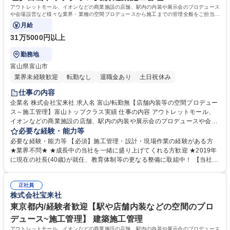
アウトレットモール、イオンなどの商業施設の店舗、駅内の内装や展示会のプロデュース
や会場設営など様々な業界・業種の空間プロデュースから施工までの管理全般をご担当い
ただきます。裁量を持って働けます。
月給
31万5000円以上
勤務地
富山県富山市
業界未経験歓迎
転勤なし
退職金あり
土日祝休み
仕事の内容
企業名 株式会社宝来社 求人名 富山/転勤無【店舗内装等の空間プロデュー
ス～施工管理】富山トップクラス実績 仕事の内容 アウトレットモール、
イオンなどの商業施設の店舗、駅内の内装や展示会のプロデュースや会場
設営など様々な業界・業種の空間プロデュースから施工までの管理全般を
必要な経験・能力等
ご担当いただきます。裁量を持って働けます。 【詳細】営業担当が受注し
必要な経験・能力等 【必須】施工管理・設計・現場作業の経験がある方
た案件に対して、お客様の要望をしっかりヒアリングし、設計士と連携し
★業界不問★ ★成長中の当社を一緒に盛り上げてくれる方歓迎 ★2019年
ながら図面を作成します。その後は、スケジュール管理から業者や資材の
に現在の社長(40歳)が就任、教育体制等の更なる整備に取組中！ 【当社の
手配、人材管理などを担当します。案件により1ヵ月程度の出張がある場
特徴】■創業95年以上。富山を拠点に、石川･福井･東京にも展開 ■設計・
合や夜間勤務もあります。 手当や代休制度あり。 イベントや展示会等の
制作・施工まで一貫体制だから、現場でも話が通りやすい ■案件ごとにチ
「誰かの笑顔」のための仕事が多く、社員・関係者も「人の笑顔」を大切
正社員
ームを組むので、常に相談できる環境 ■他では少ない店舗・オフィス、展
株式会社宝来社
にする方が多く、楽しく仕事が出来ます！ 募集職種 富山/転勤無【店舗内
示・イベントなど、多種多様な案件を経験できる環境 ■富山県内のディス
装等の空間プロデュース～施工管理】富山トップクラス実績
プレイ業界では、社員数、売上高、事例件数ともにトップクラス！ 学歴・
東京都内/経験者歓迎【駅や店舗内装などの空間のプロ
資格 学歴：大学院 大学 高専 短大 専修学校 高校 語学力： 資格：第一種運
デュース~施工管理】 建築施工管理
転免許普通自動車
アウトレットモール、イオンなどの商業施設の店舗、駅内の内装や展示会のプロデュース