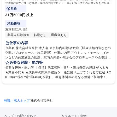
や会場設営など様々な業界・業種の空間プロデュースから施工までの管理全般をご担当い
ただきます。裁量を持って働けます。
月給
31万5000円以上
勤務地
東京都江戸川区
業界未経験歓迎
転勤なし
退職金あり
仕事の内容
企業名 株式会社宝来社 求人名 東京都内/経験者歓迎【駅や店舗内装などの
空間のプロデュース～施工管理】 仕事の内容 アウトレットモール、イオ
ンなどの商業施設の店舗、駅内の内装や展示会のプロデュースや会場設営
など様々な業界・業種の空間プロデュースから施工までの管理全般をご担
必要な経験・能力等
当いただきます。裁量を持って働けます。 【詳細】営業担当が受注した案
必要な経験・能力等 【必須】施工管理・設計・現場作業の経験がある方
件に対して、お客様の要望をしっかりヒアリングし、設計士と連携しなが
★業界不問★ ★成長中の関東事務所を一緒に盛り上げてくれる方歓迎 ★2
ら図面を作成します。その後は、スケジュール管理から業者や資材の手
019年に現在の社長(40歳)が就任、教育体制等の更なる整備に取組中！
配、人材管理などを担当します。案件により1ヵ月程度の出張がある場合
【当社の特徴】■創業95年以上。富山を拠点に、石川･福井･東京にも展
や夜間勤務もあります。 手当や代休制度あり。 イベントや展示会等の
開。■設計・制作・施工まで一貫体制だから、現場でも話が通りやすい■案
「誰かの笑顔」のための仕事が多く、社員・関係者も「人の笑顔」を大切
件ごとにチームを組むので、常に相談できる環境 【関東事務所の雰囲気】
にする方が多く、楽しく仕事が出来ます！ 募集職種 東京都内/経験者歓迎
40代の所長の元、20代スタッフが現場監理として勤務。本社・富山から
【駅や店舗内装などの空間のプロデュース～施工管理】
/
転職・求人トップ
応援のスタッフも来て、関東の現場を納めています。関東での常駐人員は
株式会社宝来社
限られていますが、全社協力して業務を行っています。 学歴・資格 学
歴：大学院 大学 高専 短大 専修学校 高校 語学力： 資格：第一種運転免許
普通自動車
ヘルプ・お問い合わせ
リクルートID規約