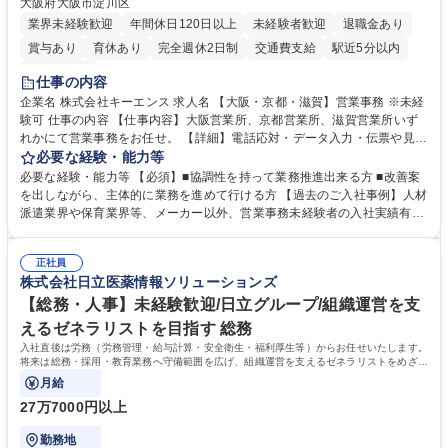
大阪府大阪市淀川区
業界未経験歓迎
年間休日120日以上
未経験者歓迎
退職金あり
賞与あり
育休あり
完全週休2日制
交通費支給
駅近5分以内
土日祝休み
仕事の内容
企業名 株式会社キーエンス 求人名 【大阪・京都・滋賀】営業事務 ※未経
験可 仕事の内容 【仕事内容】大阪営業所、京都営業所、滋賀営業所いず
れかにて営業事務をお任せ。 【詳細】電話応対・データ入力・伝票や見積
の作成・カタログ送付・来客対応・営業所内で発生する事務業務や業務改
必要な経験・能力等
善をお任せ。 【教育制度】ご入社後、育成担当とペアになりながらOJTに
必要な経験・能力等 【必須】■協調性を持って業務推進出来る方 ■改善案
て業務を覚えていただくことが可能です。業務システムがきちんと構築さ
を出しながら、主体的に業務を進めて行ける方 【過去のご入社事例】人材
れているため、スムーズに仕事に慣れることができる環境です。また、
派遣業界や保育業界等、メーカー以外、営業事務未経験者の入社実績有
「チームで成果を出す文化」があり、良いやり方を積極的に共有しながら
【当社の事務職について】単なる事務ではなく主体性を発揮したサポート
常に改善を目指す風土のため、安心して業務に取り組んでいただけます。
により、キーエンスの付加価値向上に貢献します。ベースの定型業務に加
募集職種 【大阪・京都・滋賀】営業事務 ※未経験可
正社員
えて、お客様や社員の状況に合わせ、能動的なサポート、改善の動きも期
株式会社日立医薬情報ソリューションズ
待され。組織を支えるスペシャリストとして、チームに貢献し、結果的に
社員から頼られる存在になることができます。平均19:30の退勤以降の業
【総務・人事】未経験歓迎/日立グループ/組織運営を支
務の持ち帰りも禁止されており、メリハリのある働き方となります。 学
えるゼネラリストを目指す 総務
歴・資格 学歴：大学院 大学 高専 短大 語学力： 資格：
入社直後は労務（労務管理・給与計算・安全衛生・福利厚生等）からお任せいたします。
将来は総務・採用・教育業務へ守備範囲を広げ、組織運営を支えるゼネラリストをめざせ
ます。
月給
27万7000円以上
勤務地