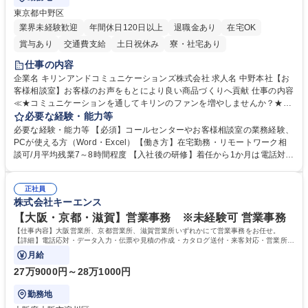
東京都中野区
業界未経験歓迎
年間休日120日以上
退職金あり
在宅OK
賞与あり
交通費支給
土日祝休み
寮・社宅あり
仕事の内容
企業名 キリンアンドコミュニケーションズ株式会社 求人名 中野本社【お
客様相談室】お客様のお声をもとにより良い商品づくりへ貢献 仕事の内容
≪★コミュニケーションを通してキリンのファンを増やしませんか？★≫
お客様のお声をより良い商品づくりに活かしていく上で、窓口となるお客
必要な経験・能力等
様相談室でのお仕事です。 日々お客様からいただくキリングループへのご
必要な経験・能力等 【必須】コールセンターやお客様相談室の業務経験、
意見を、企業活動に活かしています。お客様からの声に迅速かつ誠意をも
PCが使える方（Word・Excel）【働き方】在宅勤務・リモートワーク相
って対応、情報提供するとともにグループ内活動に反映しています。 【具
談可/月平均残業7～8時間程度 【入社後の研修】着任から1か月は電話対応
体的には】電話応対、メール、お手紙対応、ご指摘品調査報告書作成、有
のOJTを中心に実施し、電話対応に慣れた段階でメール・手紙のOJTを実
人チャットボット対応など。 【1日の対応件数】■電話：月間一人当たり
施する予定です。独り立ち以降もしっかりフォローする体制を整えていま
平均100件前後■メール・手紙：同上40件前後 募集職種 中野本社【お客様
正社員
すのでご安心ください。 【当社について】キリングループの広報機能を担
株式会社キーエンス
相談室】お客様のお声をもとにより良い商品づくりへ貢献
う会社として、お客様との出会いを大切にし、磨き上げたホスピタリティ
を込めてコミュニケーションをとりながら広報関連業務を行っておりま
【大阪・京都・滋賀】営業事務 ※未経験可 営業事務
す。 学歴・資格 学歴：大学院 大学 高専 短大 専修学校 高校 語学力： 資
【仕事内容】大阪営業所、京都営業所、滋賀営業所いずれかにて営業事務をお任せ。
格：
【詳細】電話応対・データ入力・伝票や見積の作成・カタログ送付・来客対応・営業所内
で発生する事務業務や業務改善をお任せ。
月給
27万9000円～28万1000円
勤務地