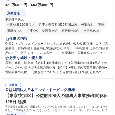
420万6000円～603万4800円
勤務地
東京都中央区
年間休日120日以上
月平均残業時間20時間以内
転勤なし
英語
退職金あり
在宅OK
交通費支給
駅近5分以内
土日祝休み
仕事の内容
企業名 ヒガシマルインターナショナル株式会社 求人名 東京都中央区【営
業事務・貿易事務】食品商社/残業少なめ/リモート等相談可 仕事の内容 食
品の加工・販売を行っている当社にて、営業事務・貿易事務をお任せいた
します。営業社員のサポートポジションとして、受発注から海外工場との
必要な経験・能力等
調整まで幅広く対応し、当社事業の根幹を支えていただきます。 ■受発注
必要な経験・能力等 【必須】■営業事務または貿易事務の経験■英語での
業務、請求書発行 ■海外工場とのスケジュール調整 ■在庫管理 ■輸入書類
メールのやり取りに抵抗感の無い方 【尚可】■商社での営業事務の経験■
の確認・作成 ■配送手配 ■通関業者を通して行う輸出入業全般 ■倉庫との
通関業務の経験。 【働き方について】所定労働時間は7時間と短めで、残
倉入れ調整等 ※ゼネラリストとしてのキャリアアップを目指すことが可能
業も月平均20時間以下です。時差出勤制度や週1日のリモート勤務も相談
です。単に商品を販売するだけでなく原料の仕入れから販売までをトータ
可能で、ワークライフバランスを保ち長期就業しやすい環境です。 【当社
ルプロデュースしているため、商品に関わる全ての業務をサポート頂きま
正社員
の強み】1991年の設立以来、外食産業を中心としたお客様の多様なニー
公益財団法人日本アンチ・ドーピング機構
す。 募集職種 東京都中央区【営業事務・貿易事務】食品商社/残業少なめ/
ズに沿った冷凍水産物等の生産・輸入・販売を一貫して手掛けています。
リモート等相談可
自社工場と海外拠点の強固な連携によるワンストップサービスが最大の強
【東京/文京区】公益財団法人の総務人事業務/年間休日
みです。 学歴・資格 学歴：大学院 大学 語学力：英語 資格：
125日 総務
下記業務を部長1名、課長1名、メンバー2名で分担して遂行しています。 はじめは担当
者として業務を覚えていただき、ゆくゆくはリーダーやマネージャーポジションとして活
躍いただくことを期待しています。