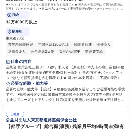
院 大学 語学力： 資格：宅地建物取引士
★バックオフィスではなく顧客折衝を含む職種です★ 国内の本支店等にて下記の業務に
従事していただきます。 ■窓口/後方/ロビーにて事務手続等の受付・オペレーション、お
客様対応
月給
32万4000円以上
勤務地
東京都23区
業界未経験歓迎
年間休日120日以上
経験者歓迎
研修あり
退職金あり
完全週休2日制
女性が活躍中
交通費支給
土日祝休み
仕事の内容
企業名 株式会社三菱ＵＦＪ銀行 求人名 【東京都】本支店の窓口業務(事務
手続受付/資産運用提案)/後方事務/ロビー応対 仕事の内容 ★バックオフィ
スではなく顧客折衝を含む職種です★ 国内の本支店等にて下記の業務に従
事していただきます。 ■窓口/後方/ロビーにて事務手続等の受付・オペレ
必要な経験・能力等
ーション、お客様対応 ■窓口にて、ご来店された個人のお客様に対して金
必要な経験・能力等 【必須】★顧客折衝経験を活かしてご活躍可能な環境
融商品のご提案 ■効率的な事務運用の検討・構築等 ≪業務紹介：ご応募前
です。 ■販売or接客or窓口業務or営業経験をお持ちの方(業界不問) ※対話
に必ずご覧ください≫ ※記事 https://www.mysite.bk.mufg.jp/career/circle/
を通じてニーズをヒアリングし対応/提案を実施した経験必須 ■正社員とし
article17/ ※動画 https://youtu.be/H-S7HaJqqbg 募集職種 【東京都】本支
ての就業経験1年以上 【歓迎】■金融業界での就業経験■銀行での預金為替
店の窓口業務(事務手続受付/資産運用提案)/後方事務/ロビー応対
事務経験 ■金融商品の提案・販売経験 ≪魅力≫研修やOJT環境が整ってい
正社員
るので安心して入行いただけます。 幅広いキャリアの選択肢があり、公募
公益財団法人東京都道路整備保全公社
や社内副業等を活用し、 一人ひとりが挑戦できるカルチャーが浸透してい
ます。 学歴・資格 学歴：大学院 大学 高専 短大 専修学校 高校 語学力：
【都庁グループ】総合職(事務) 残業月平均9時間未満/有