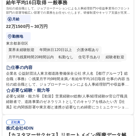
資格：
給年平均16日取得 一般事務
当社の総合職として、ジョブローテーションによる人事経理部門や収益事業等のフロント
部門の部署等幅広い部署での業務をお任せいたします。研修制度やキャリア支援が充実し
ております！ ※下記業務詳細
月給
22万1500円～30万円
勤務地
東京都新宿区
業界未経験歓迎
年間休日120日以上
介護休暇あり
月平均残業時間20時間以内
転勤なし
住宅手当あり
経験者歓迎
研修あり
退職金あり
賞与あり
完全週休2日制
交通費支給
仕事の内容
駅近5分以内
資格取得手当あり
食事補助あり
企業名 公益財団法人東京都道路整備保全公社 求人名 【都庁グループ】総
合職（事務）◇残業月平均9時間未満／有給年平均16日取得 仕事の内容 当
社の総合職として、ジョブローテーションによる人事経理部門や収益事業
等のフロント部門の部署等幅広い部署での業務をお任せいたします。研修
必要な経験・能力等
制度やキャリア支援が充実しております！ ※下記業務詳細 【業務詳細】■
必要な経験・能力等 【歓迎】営業経験or総務/人事/経理経験or官公庁職員
管理部門：広報、人事、経理など当公社の運営に係る管理業務 ■収益部
経験者で、道路事業のゼネラリストとしてのキャリアを積みたい方【社
門：駐車場の新規開拓、管理運営、新宿駅西口広場の「イベントコーナ
風】社内関係部署や東京都と連携が必要なため綿密にコミュニケーション
ー」などの管理運営 ■道路部門：整備の急がれる骨格幹線道路や木造住宅
を図っています。 【業務の魅力】■幅広く携われる：総合職（事務）で
密集地域の特定整備路線の用地取得、道路に関する普及啓発事業、都内の
は、駐車場の管理運営や道路用地の取得、公益財団法人の中枢を担う管理
道路施設や道路工事現場の見学ツアー事業 ※入社後は上記いずれかの部門
正社員
部門など多岐に渡る業務を経験できます。 ■様々なプロジェクト：駐車場
株式会社4DIN
へ配属。※業務内容変更の範囲：会社の定める業務 募集職種 【都庁グル
事業の他、新宿駅西口広場内に設置された照明を兼ねた広告「ブライトサ
ープ】総合職（事務）◇残業月平均9時間未満／有給年平均16日取得
イン」の管理運営を行うなど、事業収益を生み出す活動を積極的に行って
【カスタマーサクセス】リモートメイン/医療データ解