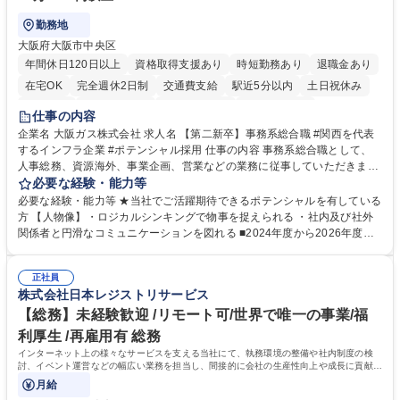
勤務地
大阪府大阪市中央区
年間休日120日以上
資格取得支援あり
時短勤務あり
退職金あり
在宅OK
完全週休2日制
交通費支給
駅近5分以内
土日祝休み
服装自由
第二新卒歓迎
寮・社宅あり
食事補助あり
仕事の内容
企業名 大阪ガス株式会社 求人名 【第二新卒】事務系総合職 #関西を代表
するインフラ企業 #ポテンシャル採用 仕事の内容 事務系総合職として、
人事総務、資源海外、事業企画、営業などの業務に従事していただきま
す。 【業務内容の一例】■所属事業部の勤労業務 ■海外に関係する各種業
必要な経験・能力等
務 ■営業部門の企画スタッフ、ルート営業 【キャリアパス】入社後の配属
必要な経験・能力等 ★当社でご活躍期待できるポテンシャルを有している
ポジションで一定期間ご活躍頂いた後、本人の適性及び将来のキャリアを
方 【人物像】・ロジカルシンキングで物事を捉えられる ・社内及び社外
鑑みてジョブローテーションを行います。 【育成】OJTでの現場育成や研
関係者と円滑なコミュニケーションを図れる ■2024年度から2026年度ま
修カリキュラムを通じて、Daigasグループの業務で必要となる知識につい
での3ヵ年を対象とする「Daigasグループ中期経営計画2026」を策定しま
て学んでいただきます。 募集職種 【第二新卒】事務系総合職 #関西を代
した。https://www.osakagas.co.jp/company/press/pr2024/1777576_564
表するインフラ企業 #ポテンシャル採用
正社員
72.html ■エネルギーセキュリティの不安定化や気候変動による自然災害の
株式会社日本レジストリサービス
甚大化など、これまで以上に社会課題解決の重要性が高まっています。
「未来の日常」の創造に向けて持続可能な社会の実現に貢献してまいりま
【総務】未経験歓迎 /リモート可/世界で唯一の事業/福
す。 学歴・資格 学歴：大学院 大学 語学力： 資格：
利厚生 /再雇用有 総務
インターネット上の様々なサービスを支える当社にて、執務環境の整備や社内制度の検
討、イベント運営などの幅広い業務を担当し、間接的に会社の生産性向上や成長に貢献し
ている部署です。
月給