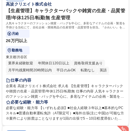
高波クリエイト株式会社
を進めやすく定着率の高い環境です。 募集職種 東京【経理・総務】週1日
ライフバランスを重視する方に最適な環境です（フルリモートも面接で相
出社程度のリモート中心/残業基本無/独立系ファーム
談可）。【求める人物像】幅広いバックオフィス業務に柔軟に対応でき、
【生産管理】キャラクターバックや雑貨の生産・品質管
社内外と円滑にコミュニケーションを取りながら業務を推進できる方 学
理/年休125日/転勤無 生産管理
歴・資格 学歴：大学院 大学 高専 短大 専修学校 高校 語学力： 資格：
人気キャラクターのファッション雑貨・バッグを中心に、多彩なアイテムの企画・製造を
手掛ける当社にて、自社企画・開発商品の生産管理・品質管理を担当。『かわいい』を届
けるやりがいのあるポジションです。
月給
26万円以上
勤務地
東京都渋谷区
業界未経験歓迎
年間休日120日以上
資格取得支援あり
月平均残業時間20時間以内
平日のみOK
転勤なし
英語
住宅手当あり
研修あり
退職金あり
在宅OK
賞与あり
仕事の内容
完全週休2日制
交通費支給
駅近5分以内
中国語
土日祝休み
企業名 高波クリエイト株式会社 求人名 【生産管理】キャラクターバック
や雑貨の生産・品質管理/年休125日/転勤無 仕事の内容 人気キャラクター
のファッション雑貨・バッグを中心に、多彩なアイテムの企画・製造を手
掛ける当社にて、自社企画・開発商品の生産管理・品質管理を担当。『か
必要な経験・能力等
わいい』を届けるやりがいのあるポジションです。 有名ブランドやキャラ
必要な経験・能力等 【いずれも必須】■社会人経験３年以上■基本的なPC
クターライセンスを活用した商品の企画・開発・販売を行っています。企
スキル■普通自動車運転免許（AT限定可）■海外出張(主に中国)が可能な方
画段階から納品まで、商品の製造に関わる全てのプロセスにおいて、生産
※案件により頻度はことなりますが1回の出張で5～10日程度滞在いただ
管理及び品質管理を担当。仕様書の作成、生産スケジュールの組立て、工
く予定です。 【歓迎】■英語もしくは中国語に抵抗のない方■雑貨品など
場へ見積依頼・価格交渉、サンプルの品質確認や検査の手配、ライセンス
の生産管理業務の経験 ≪求める人物像≫ ・製品の検品業務などあるた