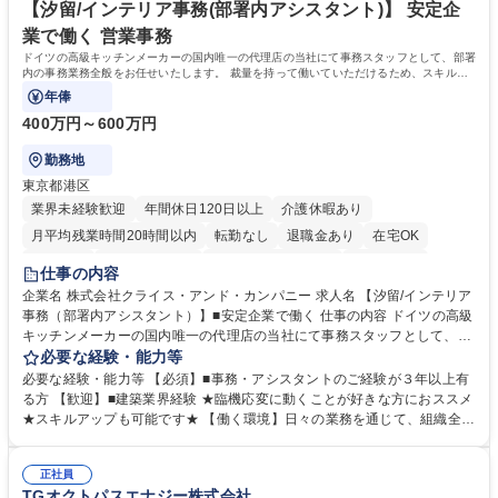
療データ解析システム/完全週休2日
丁寧なOJTがあり、医療データ解析の専門知識をキャッチアップできる環
【汐留/インテリア事務(部署内アシスタント)】 安定企
境です。社会貢献性の高い分野で専門性を磨きたい方を歓迎します。 学
業で働く 営業事務
歴・資格 学歴：大学院 大学 高専 短大 専修学校 高校 語学力： 資格：
ドイツの高級キッチンメーカーの国内唯一の代理店の当社にて事務スタッフとして、部署
内の事務業務全般をお任せいたします。 裁量を持って働いていただけるため、スキルア
ップも可能です。
年俸
400万円～600万円
勤務地
東京都港区
業界未経験歓迎
年間休日120日以上
介護休暇あり
月平均残業時間20時間以内
転勤なし
退職金あり
在宅OK
育休あり
完全週休2日制
インセンティブあり
交通費支給
仕事の内容
駅近5分以内
土日祝休み
企業名 株式会社クライス・アンド・カンパニー 求人名 【汐留/インテリア
事務（部署内アシスタント）】■安定企業で働く 仕事の内容 ドイツの高級
キッチンメーカーの国内唯一の代理店の当社にて事務スタッフとして、部
署内の事務業務全般をお任せいたします。 裁量を持って働いていただける
必要な経験・能力等
ため、スキルアップも可能です。 【部署内の事務業務全般】 ■サンプルの
必要な経験・能力等 【必須】■事務・アシスタントのご経験が３年以上有
仕分け・整理 ■電話応対 ■書類作成（会議資料、お客様宛請求書、支払書
る方 【歓迎】■建築業界経験 ★臨機応変に動くことが好きな方におススメ
類を取りまとめて経理へ提出等） ■ショールームアテンド・運営・予約業
★スキルアップも可能です★ 【働く環境】日々の業務を通じて、組織全体
務 ■広報・PR業務のアシスタント（SNS投稿補助、資料作成など） ■納品
のサポートを行い、成果を実感できる仕事です。また、コミュニケーショ
時の取扱説明書作成・送付（キッチン、機器等の商品） 募集職種 【汐留/
ンスキルや問題解決能力が磨かれ、キャリアアップのチャンスも豊富。チ
インテリア事務（部署内アシスタント）】■安定企業で働く
正社員
ームとの協力や新しいアイデアを活かす場もあり、やりがいを感じながら
TGオクトパスエナジー株式会社