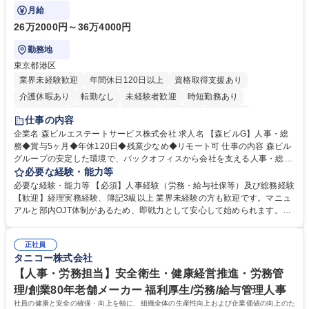
にも挑戦できる、やりがいある環境です。
月給
26万2000円～36万4000円
勤務地
東京都港区
業界未経験歓迎
年間休日120日以上
資格取得支援あり
介護休暇あり
転勤なし
未経験者歓迎
時短勤務あり
経験者歓迎
退職金あり
在宅OK
賞与あり
育休あり
仕事の内容
完全週休2日制
交通費支給
長期歓迎
駅近5分以内
土日祝休み
企業名 森ビルエステートサービス株式会社 求人名 【森ビルG】人事・総
務◆賞与5ヶ月◆年休120日◆残業少なめ◆リモート可 仕事の内容 森ビル
グループの安定した環境で、バックオフィスから会社を支える人事・総務
をお任せします。 労務と総務の業務をバランスよく担当し、ゆくゆくは制
必要な経験・能力等
度改定などのコア業務にも挑戦できる、やりがいある環境です。 ■勤怠管
必要な経験・能力等 【必須】人事経験（労務・給与社保等）及び総務経験
理、給与計算、社会保険手続き、年末調整等の労務管理全般 ■入退社手続
【歓迎】経理実務経験、簿記3級以上 業界未経験の方も歓迎です。マニュ
き、社内規定の改定や人事制度改定などのコア業務 ■社内イベントの企画
アルと部内OJT体制があるため、即戦力として安心して始められます。
運営やその他総務業務全般 ※労務と総務を1：1の割合でお任せ。 入社後
【魅力・やりがい】森ビルGの安定基盤で労務から総務まで幅広く携われ
は部内のOJTを中心に、あなたの経験に合わせて不足している部分はいつ
ます。定型業務に留まらず、社内規定や人事制度の改定など会社のコア業
でも質問・相談できる環境が整っているため、安心して成長できます。 募
正社員
務に挑戦できるため、自身の成長と組織への貢献度をダイレクトに実感で
タニコー株式会社
集職種 【森ビルG】人事・総務◆賞与5ヶ月◆年休120日◆残業少なめ◆
きます。 残業少なめ、週1日リモート可など、ワークライフバランスを保
リモート可
ち長期活躍できる環境です。 「これまでの幅広い経験を活かし、長期的な
【人事・労務担当】安全衛生・健康経営推進・労務管
キャリアを築きたい」という前向きな意欲と挑戦を全力で応援します。 学
理/創業80年老舗メーカー 福利厚生/労務/給与管理人事
歴・資格 学歴：大学院 大学 高専 短大 専修学校 高校 語学力： 資格：日商
社員の健康と安全の確保・向上を軸に、組織全体の生産性向上および企業価値の向上のた