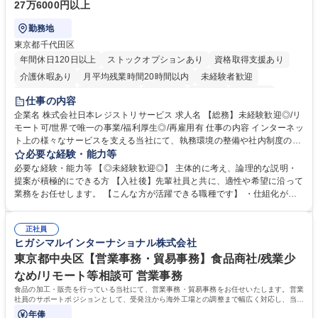
27万6000円以上
勤務地
東京都千代田区
年間休日120日以上
ストックオプションあり
資格取得支援あり
介護休暇あり
月平均残業時間20時間以内
未経験者歓迎
住宅手当あり
時短勤務あり
研修あり
在宅OK
賞与あり
仕事の内容
完全週休2日制
交通費支給
駅近5分以内
土日祝休み
服装自由
企業名 株式会社日本レジストリサービス 求人名 【総務】未経験歓迎◎/リ
モート可/世界で唯一の事業/福利厚生◎/再雇用有 仕事の内容 インターネッ
ト上の様々なサービスを支える当社にて、執務環境の整備や社内制度の検
討、イベント運営などの幅広い業務を担当し、間接的に会社の生産性向上
必要な経験・能力等
や成長に貢献している部署です。 会社の全メンバーが安心して長く成果を
必要な経験・能力等 【◎未経験歓迎◎】 主体的に考え、論理的な説明・
発揮できる環境を整えるために、毎日のメンテナンスや維持管理に加え、
提案が積極的にできる方 【入社後】先輩社員と共に、適性や希望に沿って
新たな施策検討を積極的に行っていただき、会社全体を巻き込み課題解決
業務をお任せします。 【こんな方が活躍できる職種です】 ・仕組化が好
を推進。 ・オフィス運営：執務環境の整備・物品管理・社内規定整備/改
き/得意・協働の姿勢を持っている・優先順位付け、マルチタスクが得意・
善・イベント企画/運営・非常時の対応 など、本人の希望や適性によって
様々な立場で物事を考えられる・定型業務だけでなく突発的な出来事にも
幅広い業務の体得が可能で、多様なキャリアパスを描くことも可能です。
正社員
対処できる・新しいことに興味関心がある 【魅力】■自己啓発支援：資格
ヒガシマルインターナショナル株式会社
募集職種 【総務】未経験歓迎◎/リモート可/世界で唯一の事業/福利厚生◎/
取得や通信教育など費用の80%（年間25万円まで）を補助 ■住宅手当：家
再雇用有
賃の50%（月額7万円まで）を補助 学歴・資格 学歴：大学院 大学 語学
東京都中央区【営業事務・貿易事務】食品商社/残業少
力： 資格：
なめ/リモート等相談可 営業事務
食品の加工・販売を行っている当社にて、営業事務・貿易事務をお任せいたします。営業
社員のサポートポジションとして、受発注から海外工場との調整まで幅広く対応し、当社
事業の根幹を支えていただきます。
年俸