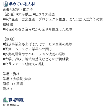
求めている人材
必要な経験・能力等

【必須】■大卒以上 ■ビジネス英語

■事業企画、営業企画、プロジェクト推進、または法人営業等の実
務経験

■関係者を巻き込みながら業務を推進した経験

【歓迎】

■新規事業立ち上げまたはサービス企画の経験

■医療・ヘルスケア業界への関心

■多拠点運営やオペレーション改善の経験

■大学、行政、地域連携先などとの折衝経験

■成長フェーズ組織での経験

学歴・資格

学歴：大学院 大学

語学力：英語

資格：
職場環境
配属先情報
