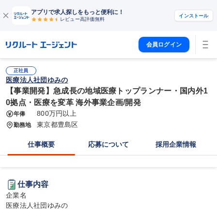
アプリで求人探しをもっと便利に！
インストール
レビュー高評価
無料
会員ログイン
正社員
医療法人社団ゆみの
【事業開発】急成長の地域医療トップランナー・国内外1
0拠点・医療を変革 海外事業企画/開発
800万円以上
年俸
東京都豊島区
勤務地
仕事概要
応募について
採用企業情報
仕事内容
企業名

医療法人社団ゆみの
