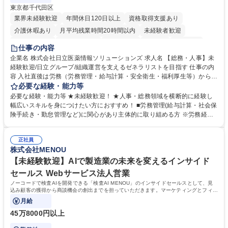
東京都千代田区
業界未経験歓迎
年間休日120日以上
資格取得支援あり
介護休暇あり
月平均残業時間20時間以内
未経験者歓迎
住宅手当あり
時短勤務あり
退職金あり
在宅OK
賞与あり
仕事の内容
育休あり
完全週休2日制
交通費支給
土日祝休み
寮・社宅あり
企業名 株式会社日立医薬情報ソリューションズ 求人名 【総務・人事】未
経験歓迎/日立グループ/組織運営を支えるゼネラリストを目指す 仕事の内
容 入社直後は労務（労務管理・給与計算・安全衛生・福利厚生等）からお
任せいたします。将来は総務・採用・教育業務へ守備範囲を広げ、組織運
必要な経験・能力等
営を支えるゼネラリストをめざせます。 ・初期業務：労働時間管理、給与
必要な経験・能力等 ★未経験歓迎！ ★人事・総務領域を横断的に経験し
計算、社会保険対応、福利厚生管理、安全衛生、健康経営推進等をお任せ
幅広いスキルを身につけたい方におすすめ！ ■労務管理(給与計算・社会保
します。ご経験に応じて、休職者管理など、幅広く経験を積んでいただき
険手続き・勤怠管理など)に関心があり主体的に取り組める方 ※労務経験
ます。 ・将来的な広がり：総務・採用・教育・税務対応・経営企画等。
者は早期にご活躍いただけます。 ■チームで仕事を推進できる方■将来は
★メンバーがマンツーマンで丁寧に教えるため、ご経験が浅くても安心！
マネジメント職として活躍したい 【尚可】■人事、労務、採用、教育業務
幅広く経験を積みたい意欲がある方に最適な環境です。 募集職種 【総
正社員
のご経験 ■労務管理（給与計算・社会保険手続き・勤怠管理など）の経験
株式会社MENOU
務・人事】未経験歓迎/日立グループ/組織運営を支えるゼネラリストを目
■衛生管理者の資格をお持ちの方 学歴・資格 学歴：大学院 大学 高専 短大
指す
専修学校 高校 語学力： 資格：
【未経験歓迎】AIで製造業の未来を変えるインサイド
セールス Webサービス法人営業
ノーコードで検査AIを開発できる「検査AI MENOU」のインサイドセールスとして、見
込み顧客の獲得から商談機会の創出までを担っていただきます。マーケティングとフィー
ルドセールスをつなぐ役割として、
月給
45万8000円以上