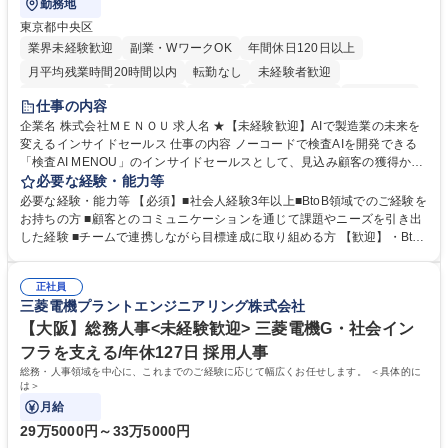
勤務地
東京都中央区
業界未経験歓迎
副業・WワークOK
年間休日120日以上
月平均残業時間20時間以内
転勤なし
未経験者歓迎
時短勤務あり
経験者歓迎
在宅OK
完全週休2日制
交通費支給
仕事の内容
駅近5分以内
土日祝休み
服装自由
企業名 株式会社ＭＥＮＯＵ 求人名 ★【未経験歓迎】AIで製造業の未来を
変えるインサイドセールス 仕事の内容 ノーコードで検査AIを開発できる
「検査AI MENOU」のインサイドセールスとして、見込み顧客の獲得から
商談機会の創出までを担っていただきます。マーケティングとフィールド
必要な経験・能力等
セールスをつなぐ役割として、 適切なタイミングで顧客とコミュニケーシ
必要な経験・能力等 【必須】■社会人経験3年以上■BtoB領域でのご経験を
ョンを取りながら、受注につながる商談機会の最大化を目指します。 【具
お持ちの方 ■顧客とのコミュニケーションを通じて課題やニーズを引き出
体的な仕事内容】 リードへの電話・メールによるアプローチ/リードナー
した経験 ■チームで連携しながら目標達成に取り組める方 【歓迎】・BtoB
チャリングおよび商談創出/CRMを活用した顧客情報の管理・分析/マーケ
SaaS企業での営業またはインサイドセールス経験 ・製造業向けの営業経
ティング施策と連携したフォローアップ/商談化率向上に向けた改善提案・
験 ・オフライン・オンラインセミナー登壇経験 ・マーケティング施策の
実行/フィールドセールスへの案件連携 募集職種 ★【未経験歓迎】AIで製
正社員
企画・実行経験 ・CRM・リードナーチャリングに関する知見 ・データを
三菱電機プラントエンジニアリング株式会社
造業の未来を変えるインサイドセールス
もとに営業プロセスを改善した経験 学歴・資格 学歴：大学院 大学 高専 短
大 専修学校 高校 語学力： 資格：
【大阪】総務人事<未経験歓迎> 三菱電機G・社会イン
フラを支える/年休127日 採用人事
総務・人事領域を中心に、これまでのご経験に応じて幅広くお任せします。 ＜具体的に
は＞
月給
29万5000円～33万5000円