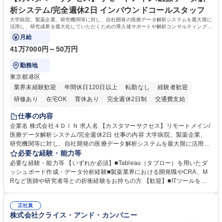
います。 学歴・資格 学歴：大学院 大学 高専 短大 専修学校 高校 語学力：
析システム/完全週休2日 インバウンドコールスタッフ
資格：
大学病院、製薬企業、研究機関等に対し、自社開発の医療データ解析システムを最大限に
活用し、研究成果を最大化していただくための導入後サポートや解析コンサルティング、
活用アドバイス業務等をお任せします。
月給
41万7000円～50万円
勤務地
東京都港区
業界未経験歓迎
年間休日120日以上
転勤なし
経験者歓迎
研修あり
在宅OK
育休あり
完全週休2日制
交通費支給
駅近5分以内
土日祝休み
仕事の内容
企業名 株式会社４ＤＩＮ 求人名 【カスタマーサクセス】リモートメイン/
医療データ解析システム/完全週休2日 仕事の内容 大学病院、製薬企業、
研究機関等に対し、自社開発の医療データ解析システムを最大限に活用
し、研究成果を最大化していただくための導入後サポートや解析コンサル
必要な経験・能力等
ティング、活用アドバイス業務等をお任せします。 ■活用コンサルティン
必要な経験・能力等 【いずれか必須】■Tableau（タブロー）を用いたダ
グ：疾患再発率の調査や薬剤効果の可視化等の目的に合わせ、プラットフ
ッシュボード作成・データ分析経験■製薬業界における開発職やCRA、M
ォーム上で可能な解析手法を提案 ■オンボーディング：ツールの操作説明
Rなど医師や研究者等との折衝経験をお持ちの方 【歓迎】■ITツールを用
に加え医療統計やデータ抽出の基礎レクチャー■開発へのフィードバッ
いた顧客サポート経験 【働き方】リモートメインのため、どこからでも参
ク：ユーザー要望を開発部門へ繋ぎ、プロダクトの利便性向上へ貢献。医
画可能です。オンラインツール（ZoomやTeams等）を用いた柔軟なサポ
療現場のDX化を推進するやりがいがあります。【業務内容の変更範囲】
正社員
ート体制を構築しています。 【採用背景】導入先が急増しており、専任の
株式会社クライス・アンド・カンパニー
当社の指定する業務 募集職種 【カスタマーサクセス】リモートメイン/医
カスタマーサクセス組織を強化するための増員採用です。営業担当からの