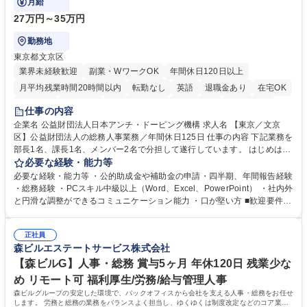
月給
27万円～35万円
勤務地
東京都文京区
業界未経験歓迎
副業・WワークOK
年間休日120日以上
月平均残業時間20時間以内
転勤なし
英語
退職金あり
在宅OK
賞与あり
育休あり
完全週休2日制
交通費支給
土日祝休み
仕事の内容
食事補助あり
企業名 公益財団法人日本アンチ・ドーピング機構 求人名 【東京／文京
区】公益財団法人の総務人事業務／年間休日125日 仕事の内容 下記業務を
部長1名、課長1名、メンバー2名で分担して遂行しています。 はじめは担
当者として業務を覚えていただき、ゆくゆくはリーダーやマネージャーポ
必要な経験・能力等
ジションとして活躍いただくことを期待しています。 【総務・人事グルー
必要な経験・能力等 ・公的助成金や補助金の申請・四半期、年間報告経験
プの業務内容】 ・人事制度関連 ・採用活動 ・教育研修の企画、実行 ・勤
・総務経験 ・PCスキル中級以上（Word、Excel、PowerPoint） ・社内外
怠管理 ・官公庁への各種提出 ・法定の会議運営（評議員会、理事会） ・
と円滑な調整ができるコミュニケーション能力 ・口が堅い方 ■歓迎要件
コンプライアンス ・内部規程やルールの管理、整備、文書管理 ・契約関
・採用業務経験 ・英語に抵抗がない方 ・営業経験 学歴・資格 学歴：大学
連 ・衛生管理 ・防災関連・公的助成金の管理・オフィス、ファシリティ
院 大学 高専 短大 専修学校 高校 語学力： 資格：
管理 ・福利厚生関連 ・職員からの問合せ、相談対応 ・その他日常の総務
正社員
森ビルエステートサービス株式会社
業務全般 募集職種 【東京／文京区】公益財団法人の総務人事業務／年間
休日125日
【森ビルG】人事・総務 賞与5ヶ月 年休120日 残業少な
め リモート可 福利厚生/労務/給与管理人事
森ビルグループの安定した環境で、バックオフィスから会社を支える人事・総務をお任せ
します。 労務と総務の業務をバランスよく担当し、ゆくゆくは制度改定などのコア業務