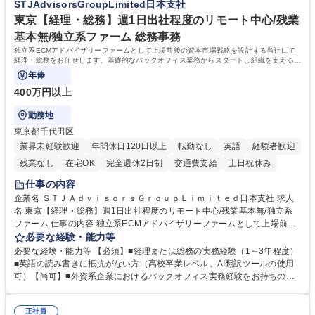
STJAdvisorsGroupLimited日本支社
クセス】平日夕方以降を中心にリモートワークで対応
【英語（語学力）】■翻訳ツールを用い英語でコミュニケーションをとる
ことに抵抗がない方■英語は話せなくても問題はありませんが、英語が話
東京【経理・総務】週1日出社程度のリモート中心/残業
せますと、よりチャンスが広がります。※日本語がネイティブレベル必須
基本無/独立系ファーム 総務事務
学歴・資格 学歴：大学院 大学 高専 短大 専修学校 高校 語学力： 資格：
独立系ECMアドバイザリーファームとして上場前後の資本市場戦略を設計する当社にて
経理・総務をお任せします。基礎的なバックオフィス業務からスタートし組織を支える専
任担当として広く活躍できる環境です。
年俸
400万円以上
勤務地
東京都千代田区
業界未経験歓迎
年間休日120日以上
転勤なし
英語
経験者歓迎
残業なし
在宅OK
完全週休2日制
交通費支給
土日祝休み
仕事の内容
企業名 ＳＴＪＡｄｖｉｓｏｒｓＧｒｏｕｐＬｉｍｉｔｅｄ日本支社 求人
名 東京【経理・総務】週1日出社程度のリモート中心/残業基本無/独立系
ファーム 仕事の内容 独立系ECMアドバイザリーファームとして上場前後
の資本市場戦略を設計する当社にて経理・総務をお任せします。基礎的な
必要な経験・能力等
バックオフィス業務からスタートし組織を支える専任担当として広く活躍
必要な経験・能力等 【必須】■経理または総務の実務経験（1～3年程度）
できる環境です。 ■日常経理、月次および年次決算サポート業務 ■本国
■英語の読み書きに抵抗がない方（高校卒業レベル。AI翻訳ツールの使用
（グローバル）との英文メール対応（AI翻訳ツール等を使用しての対応で
可）【尚可】■外資系企業におけるバックオフィス実務経験をお持ちの方
問題ございません） ■オフィス環境整備、郵便物の発送・受取等の総務業
【必須・尚可要件】簿記などの特別な資格や、TOEIC等のスコアは求めて
務全般 ■その他バックオフィス関連サポート ※ご経験に合わせて無理なく
おりません。日々の事務処理を丁寧かつ正確に行える方を歓迎します。
業務をお任せします。残業も基本的には発生せず、ご自身のペースで業務
正社員
【働き方について】現在は週4日程度の在宅勤務を実施しており、ワーク