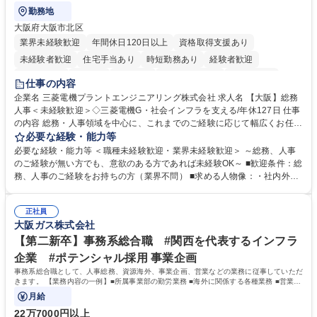
勤務地
大阪府大阪市北区
業界未経験歓迎
年間休日120日以上
資格取得支援あり
未経験者歓迎
住宅手当あり
時短勤務あり
経験者歓迎
退職金あり
在宅OK
賞与あり
完全週休2日制
交通費支給
仕事の内容
駅近5分以内
土日祝休み
服装自由
寮・社宅あり
食事補助あり
企業名 三菱電機プラントエンジニアリング株式会社 求人名 【大阪】総務
人事＜未経験歓迎＞◇三菱電機G・社会インフラを支える/年休127日 仕事
の内容 総務・人事領域を中心に、これまでのご経験に応じて幅広くお任せ
します。 ＜具体的には＞ ・総務/人事労務（給与・社保・勤怠管理など）
必要な経験・能力等
・採用・教育研修 ・福利厚生運用 など ※基本的には事務所勤務ですが、
必要な経験・能力等 ＜職種未経験歓迎・業界未経験歓迎＞ ～総務、人事
採用や教育等の業務内容により、関西圏以外への日帰り・宿泊を伴う国内
のご経験が無い方でも、意欲のある方であれば未経験OK～ ■歓迎条件：総
出張もございます。 ※担当業務を持ちつつ、お互いに助け合いながら、総
務、人事のご経験をお持ちの方（業界不問） ■求める人物像：・社内外の
務部という組織として協力しながら進める体制です。 募集職種 【大阪】
関係各部門との調整を率先して行い、業務を円滑に遂行できる協調性やコ
総務人事＜未経験歓迎＞◇三菱電機G・社会インフラを支える/年休127日
ミュニケーション能力を持っている方 ・人事総務領域に興味がありゼネラ
正社員
リスト志向をお持ちの方 学歴・資格 学歴：大学院 大学 語学力： 資格：
大阪ガス株式会社
【第二新卒】事務系総合職 #関西を代表するインフラ
企業 #ポテンシャル採用 事業企画
事務系総合職として、人事総務、資源海外、事業企画、営業などの業務に従事していただ
きます。 【業務内容の一例】■所属事業部の勤労業務 ■海外に関係する各種業務 ■営業部
門の企画スタッフ、ルート営業
月給
22万7000円以上