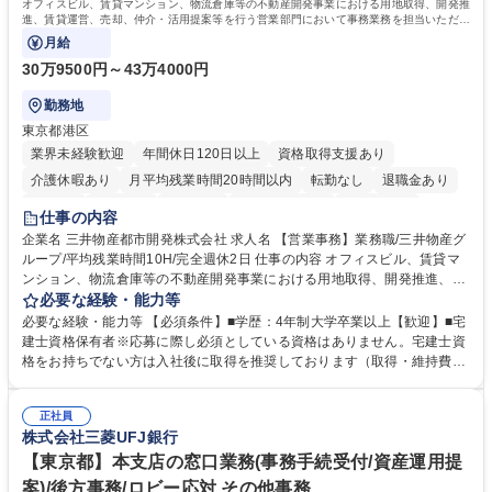
オフィスビル、賃貸マンション、物流倉庫等の不動産開発事業における用地取得、開発推
進、賃貸運営、売却、仲介・活用提案等を行う営業部門において事務業務を担当いただき
ます。
月給
30万9500円～43万4000円
勤務地
東京都港区
業界未経験歓迎
年間休日120日以上
資格取得支援あり
介護休暇あり
月平均残業時間20時間以内
転勤なし
退職金あり
在宅OK
賞与あり
育休あり
完全週休2日制
交通費支給
仕事の内容
駅近5分以内
土日祝休み
寮・社宅あり
企業名 三井物産都市開発株式会社 求人名 【営業事務】業務職/三井物産グ
ループ/平均残業時間10H/完全週休2日 仕事の内容 オフィスビル、賃貸マ
ンション、物流倉庫等の不動産開発事業における用地取得、開発推進、賃
貸運営、売却、仲介・活用提案等を行う営業部門において事務業務を担当
必要な経験・能力等
いただきます。 【詳細】・契約書管理、契約書製本、捺印対応、ファイリ
必要な経験・能力等 【必須条件】■学歴：4年制大学卒業以上【歓迎】■宅
ング、登記簿取得、調書取得・支払業務（各種費用支払、支払管理、請
建士資格保有者※応募に際し必須としている資格はありません。宅建士資
求・支払データ登録、取引先マスター申請対応）・予算作成及び予実管
格をお持ちでない方は入社後に取得を推奨しております（取得・維持費用
理・各種稟議書、報告書作成業務・各種台帳管理、交際費・会議費支払報
の一部補助あり） 【求める人物像】 ・向学心豊かで、主体的に行動でき
告書作成及び月次管理・部内総務庶務全般 など※※配属先によっては上記
る方。 ・社内外の多様な関係者と協調して業務を進められるコミュニケー
の他に担当頂く業務が発生する場合があります。 募集職種 【営業事務】
正社員
ション力がある方。 ・チャレンジを厭わず、粘り強く業務に取り組める
株式会社三菱UFJ銀行
業務職/三井物産グループ/平均残業時間10H/完全週休2日
方。多様な関係者と謙虚に信頼関係を構築でき、期限を意識したスケジュ
ール管理が出来る方。※将来的に他部署（営業部門、コーポレート部門）
【東京都】本支店の窓口業務(事務手続受付/資産運用提
へのジョブローテーションの可能性があります。 学歴・資格 学歴：大学
案)/後方事務/ロビー応対 その他事務