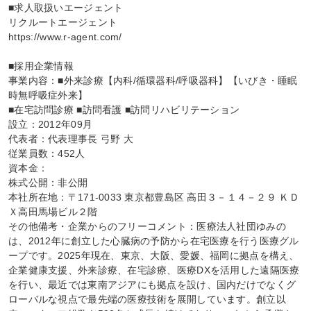
■求人取扱いエージェント

リクルートエージェント

https://www.r-agent.com/

■採用企業情報

事業内容：■外来診療【内科/循環器科/呼吸器科】【いびき・睡眠
時無呼吸症外来】

■在宅訪問診療 ■訪問看護 ■訪問リハビリテーション

設立：2012年09月

代表者：代表理事長 弓野 大

従業員数：452人

資本金：

株式公開：非公開

本社所在地：〒171-0033 東京都豊島区 高田３－１４－２９ ＫＤ
Ｘ高田馬場ビル２階

その他備考・企業からのフリーコメント：医療法人社団ゆみの
は、2012年に創立した心臓病の予防から在宅医療を行う医療グル
ープです。2025年現在、東京、大阪、愛媛、福岡に拠点を構え、
企業健康支援、外来診療、在宅診療、医療DXを活用した遠隔医療
を行い、最近では東南アジアにも拠点を設け、国内だけでなくグ
ローバルな視点で最先端の医療技術を展開しています。創立以