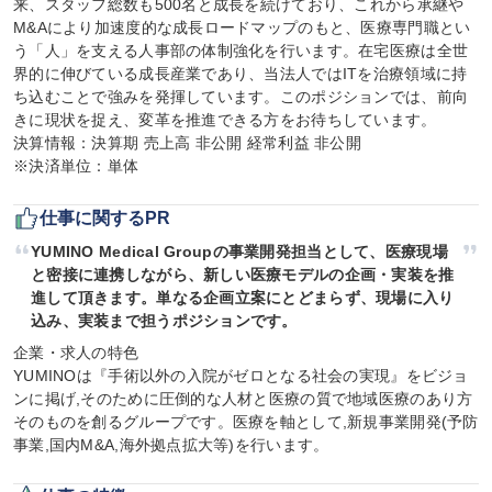
来、スタッフ総数も500名と成長を続けており、これから承継や
M&Aにより加速度的な成長ロードマップのもと、医療専門職とい
う「人」を支える人事部の体制強化を行います。在宅医療は全世
界的に伸びている成長産業であり、当法人ではITを治療領域に持
ち込むことで強みを発揮しています。このポジションでは、前向
きに現状を捉え、変革を推進できる方をお待ちしています。

決算情報：決算期 売上高 非公開 経常利益 非公開

※決済単位：単体
仕事に関するPR
YUMINO Medical Groupの事業開発担当として、医療現場
と密接に連携しながら、新しい医療モデルの企画・実装を推
進して頂きます。単なる企画立案にとどまらず、現場に入り
込み、実装まで担うポジションです。
企業・求人の特色

YUMINOは『手術以外の入院がゼロとなる社会の実現』をビジョ
ンに掲げ,そのために圧倒的な人材と医療の質で地域医療のあり方
そのものを創るグループです。医療を軸として,新規事業開発(予防
事業,国内M&A,海外拠点拡大等)を行います。