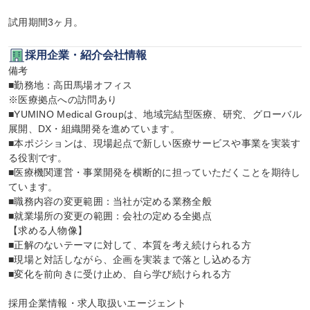
試用期間3ヶ月。
採用企業・紹介会社情報
備考

■勤務地：高田馬場オフィス

※医療拠点への訪問あり

■YUMINO Medical Groupは、地域完結型医療、研究、グローバル
展開、DX・組織開発を進めています。

■本ポジションは、現場起点で新しい医療サービスや事業を実装す
る役割です。

■医療機関運営・事業開発を横断的に担っていただくことを期待し
ています。

■職務内容の変更範囲：当社が定める業務全般

■就業場所の変更の範囲：会社の定める全拠点

【求める人物像】

■正解のないテーマに対して、本質を考え続けられる方

■現場と対話しながら、企画を実装まで落とし込める方

■変化を前向きに受け止め、自ら学び続けられる方

採用企業情報・求人取扱いエージェント
