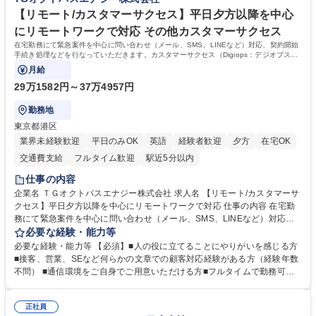
働けます。 【歓迎】 ■インテリアの業界のご経験が有る方■PCの作業に慣
れている方 学歴・資格 学歴：大学院 大学 高専 短大 専修学校 語学力： 資
【リモート/カスタマーサクセス】平日夕方以降を中心
格：
にリモートワークで対応 その他カスタマーサクセス
在宅勤務にて緊急案件を中心に問い合わせ（メール、SMS、LINEなど）対応、契約開始
手続き処理などを行なっていただきます。カスタマーサクセス（Digiops：デジオプス）
と運用構築の業務となります。
月給
29万1582円～37万4957円
勤務地
東京都港区
業界未経験歓迎
平日のみOK
英語
経験者歓迎
夕方
在宅OK
交通費支給
フルタイム歓迎
駅近5分以内
仕事の内容
企業名 ＴＧオクトパスエナジー株式会社 求人名 【リモート/カスタマーサ
クセス】平日夕方以降を中心にリモートワークで対応 仕事の内容 在宅勤
務にて緊急案件を中心に問い合わせ（メール、SMS、LINEなど）対応、
契約開始手続き処理などを行なっていただきます。カスタマーサクセス
必要な経験・能力等
（Digiops：デジオプス）と運用構築の業務となります。 ■お問い合わせ
必要な経験・能力等 【必須】■人の役に立てることにやりがいを感じる方
対応業務全般（システム入力、契約手続き含む） ■デジタルコミュニケー
■接客、営業、SEなど何らかの文章での顧客対応経験がある方（経験年数
ションツール（メール、SMS、LINE等）を使用 ■お客様のニーズに応じた
不問） ■通信環境をご自身でご用意いただける方■フルタイムで勤務可能
新プラン案内やトラブル対応 ■土日祝は主にメールでの対応、緊急度の高
な方 ※土日祝は1名体制となるため一人の環境で責任を持って業務を行っ
い問い合わせを優先 ■緊急時の電話対応 エネルギー×Tech！お客様に寄り
ていただける方【歓迎要件】■再生可能エネルギーを世の中に広め地球環
添ってサービス提供できることが魅力 募集職種 【リモート/カスタマーサ
正社員
境に貢献したい■改善提案や改善アクション等新しいことに意欲がある方