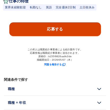
仕事の特徴
業界未経験歓迎
転勤なし
英語
完全週休2日制
土日祝休み
応募する
この求人は職業紹介事業者による紹介案件です。
応募情報は職業紹介事業者に送信されます。
原稿ID：
b155f9826aa9c0de
掲載開始日：
2026/05/07（木）
問題を報告する
関連条件で探す
職種
職種 × 年収