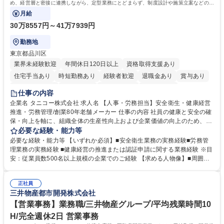
簿記検定1級 日商簿記検定2級 日商簿記検定3級
め、経営層と密接に連携しながら、定型業務にとどまらず、制度設計や施策立案などの上
流工程から関与していただきます。
月給
30万8557円～41万7939円
勤務地
東京都品川区
業界未経験歓迎
年間休日120日以上
資格取得支援あり
住宅手当あり
時短勤務あり
経験者歓迎
退職金あり
賞与あり
完全週休2日制
交通費支給
駅近5分以内
土日祝休み
仕事の内容
寮・社宅あり
企業名 タニコー株式会社 求人名 【人事・労務担当】安全衛生・健康経営
推進・労務管理/創業80年老舗メーカー 仕事の内容 社員の健康と安全の確
保・向上を軸に、組織全体の生産性向上および企業価値の向上のため、経
営層と密接に連携しながら、定型業務にとどまらず、制度設計や施策立案
必要な経験・能力等
などの上流工程から関与していただきます。 【主な業務内容】■安全衛生
必要な経験・能力等 【いずれか必須】■安全衛生業務の実務経験■労務管
業務（ストレスチェック、健康診断の運用、産業医との連携 など）■健康
理業務の実務経験 ■健康経営の推進または認証申請に関する業務経験 ※目
経営認証取得に向けた企画・推進■労務管理（労働時間の分析、労働環境
安：従業員数500名以上規模の企業でのご経験 【求める人物像】■周囲
の改善）■規程改定、制度設計、業務改善の推進■労働基準監督署対応、団
（社員・経営層）と円滑にコミュニケーションを図れる方■労務課題に対
体交渉対応 など 【採用背景】現在組織変革期の為、労務領域から組織力
し、迅速かつ的確に対応できる問題解決力をお持ちの方■チームおよび他
を底上げすべく、ともにご活躍いただける方の増員募集となります。 募集
正社員
部門と連携しながら業務を推進できる方■Excelや労務管理システムの実務
三井物産都市開発株式会社
職種 【人事・労務担当】安全衛生・健康経営推進・労務管理/創業80年老
使用経験をお持ちの方 学歴・資格 学歴：大学院 大学 高専 短大 専修学校
舗メーカー
高校 語学力： 資格：
【営業事務】業務職/三井物産グループ/平均残業時間10
H/完全週休2日 営業事務