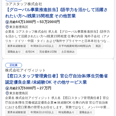
■各Web施策のPDCA推進・データ分析 ■レポート更新・数値集計（自動
コアスタッフ株式会社
化済） ■AIを活用した業務改善・自動化推進 等 募集職種 池袋【WEBディ
【グローバル事業推進担当】/語学力を活かして活躍さ
レクター】東証グロース上場/フルリモート可/残業20H◎
れたい方へ/残業15間程度 その他営業
44万1000円～53万2000円
月給
東京都豊島区
企業名 コアスタッフ株式会社 求人名 【グローバル事業推進担当】/語学力
を活かして活躍されたい方へ/残業15間程度 仕事の内容 海外子会社（アメ
リカ・ドイツ・中国・タイ）および海外サプライヤーと日本本社をつなぐ
グローバル事業推進をお任せ。海外拠点やサプライヤーとの関係構築を通
業界未経験歓迎
年間休日120日以上
月平均残業時間20時間以内
英語
じて、当社のグローバルビジネス拡大を推進！ ■海外サプライヤーとの現
退職金あり
在宅OK
完全週休2日制
土日祝休み
地語・または英語を使用した打ち合わせを定期的に行い、日本での拡販活
動 ■海外サプライヤーの来日時の顧客訪問アテンド：担当拠点が出展する
展示会へ行き、出展者としてのサポート。 ■担当海外拠点のサポート業
正社員
務：判断基準やルールをグローバルで統一し、統一した評価制度の導入を
株式会社アイヴィジット
推進・サポート。担当拠点の経営に関わる事項全般において、拠点長のサ
【窓口スタッフ管理責任者】官公庁自治体/厚生労働省
ポートをしてもらいます。 募集職種 【グローバル事業推進担当】/語学力
認定優良企業 /未経験OK その他サービス業
を活かして活躍されたい方へ/残業15間程度
23万5000円～27万円
月給
東京都豊島区
企業名 株式会社アイヴィジット 求人名 【窓口スタッフ管理責任者】官公
庁自治体/厚生労働省認定優良企業★/未経験OK 仕事の内容 官公庁自治体
における窓口業務の管理をお任せします。実務ではなく、メンバーや業務
を取りまとめる運営・管理・推進業務が主な業務です。※入社後一定期間
業界未経験歓迎
年間休日120日以上
時短勤務あり
退職金あり