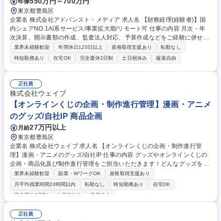
550万円～700万円
年俸
東京都豊島区
企業名 株式会社アドバンスト・メディア 求人名 【財務経理(経験者)】国
内シェアNO.1AI系サービス/事業拡大期/リモート可 仕事の内容 月次・年
次決算、開示書類の作成、監査法人対応、予算作成などをご経験に併せて
担当していただきます。 現在、各メンバーがそれぞれ担当タスクを持ちな
業界未経験歓迎
年間休日120日以上
資格取得支援あり
転勤なし
がら業務を行っています。 またグループ内の連携を大切にしており、週1
時短勤務あり
在宅OK
完全週休2日制
土日祝休み
服装自由
回のグループミーティングの他、都度メンバー同士で相談し合うなど情報
連携がしやすい環境を整えています。 【魅力】部署内でジョブローテーシ
ョンを行っているので、希望があれば未経験の業務に将来的にチャレンジ
正社員
していただくことが可能です。ぜひ弊社での業務を通してスキルアップを
株式会社ウェイブ
していだければと思います。 募集職種 【財務経理(経験者)】国内シェアN
【オンラインくじの企画・制作進行管理】漫画・アニメ
O.1AI系サービス/事業拡大期/リモート可
のグッズ/自社IP 商品企画
27万円以上
月給
東京都豊島区
企業名 株式会社ウェイブ 求人名 【オンラインくじの企画・制作進行管
理】漫画・アニメのグッズ/自社IP 仕事の内容 グッズやオンラインくじの
企画・商品化及び制作進行管理をご担当いただきます！どんなグッズを作
るのかという企画段階から、世に送りだすところまで一連の流れを経験で
業界未経験歓迎
副業・WワークOK
資格取得支援あり
きます。 ■商品企画・制作進行管理 ■版権管理・ライセンス業務 ■その他
月平均残業時間20時間以内
転勤なし
時短勤務あり
在宅OK
事務作業 【入社後の業務】 ・ライセンスアウト案件の進行管理から覚え
完全週休2日制
土日祝休み
服装自由
ていただきます ・慣れてこられたら、ご自身でオンラインくじの企画を行
っていただきます 募集職種 【オンラインくじの企画・制作進行管理】漫
正社員
画・アニメのグッズ/自社IP