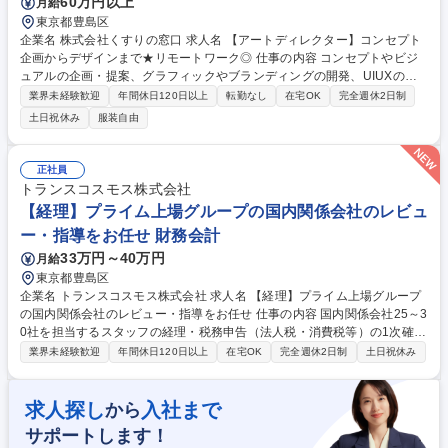
60万円以上
月給
東京都豊島区
企業名 株式会社くすりの窓口 求人名 【アートディレクター】コンセプト
企画からデザインまで★リモートワーク◎ 仕事の内容 コンセプトやビジ
ュアルの企画・提案、グラフィックやブランディングの開発、UIUXの設
計、各種アウトプットのアートディレクション・デザイン業務を企画段階
業界未経験歓迎
年間休日120日以上
転勤なし
在宅OK
完全週休2日制
から関わり、社内調整、表現・デザインワークへの落とし 込みを行ってい
土日祝休み
服装自由
ただきます。【詳細】・ユーザー要求とビジネス要件の理解・競合および
他業種を含めたUX/UIトレンドの調査/研究・プロダクトの情報設計・導線
設計・画面設計・プロトタイプ作成・企画に必要な資料・営業資料の作
正社員
成・その他必要なディレクション業務等・デザイナーのマネジメント な
トランスコスモス株式会社
ど・コーポレートブランディングに関するデザイン業務全般 ■変更の範
【経理】プライム上場グループの国内関係会社のレビュ
囲：当社の定める業務 募集職種 【アートディレクター】コンセプト企画
ー・指導をお任せ 財務会計
からデザインまで★リモートワーク◎
33万円～40万円
月給
東京都豊島区
企業名 トランスコスモス株式会社 求人名 【経理】プライム上場グループ
の国内関係会社のレビュー・指導をお任せ 仕事の内容 国内関係会社25～3
0社を担当するスタッフの経理・税務申告（法人税・消費税等）の1次確
認、スタッフへの指導や相談対応、会計・税務リスクの検知・社内専門部
業界未経験歓迎
年間休日120日以上
在宅OK
完全週休2日制
土日祝休み
門との連携対応をお任せいたします。 ■詳細 ・担当子会社の経理・税務実
務を通じた業務キャッチアップ（入社～半年間） ・1次確認者としての月
次・年次決算および税務申告（法人税・消費税・償却資産税）のレビュ
求人探し
入社まで
から
ー・指導 ・経理・税務・労務・法務リスクの検知と社内専門部門との連携
サポートします！
対応 ・関係会社やスタッフからの相談対応・内部統制の推進 将来的には