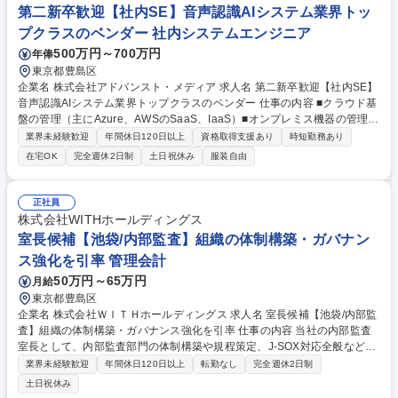
第二新卒歓迎【社内SE】音声認識AIシステム業界トッ
プクラスのベンダー 社内システムエンジニア
500万円～700万円
年俸
東京都豊島区
企業名 株式会社アドバンスト・メディア 求人名 第二新卒歓迎【社内SE】
音声認識AIシステム業界トップクラスのベンダー 仕事の内容 ■クラウド基
盤の管理（主にAzure、AWSのSaaS、IaaS）■オンプレミス機器の管理 ■
サーバー（仮想ホスト、仮想ゲスト）■エンタープライズストレージ ■ネ
業界未経験歓迎
年間休日120日以上
資格取得支援あり
時短勤務あり
ットワーク機器（FW、UTM、Switch、無線APなど） ■複合機・電話・プ
在宅OK
完全週休2日制
土日祝休み
服装自由
ロジェクターなどオフィスＩＴ機器の管理 ■各種アプライアンス管理 ■管
理に必要とされるスクリプト作成・調整 ■拠点整備 ■電源・空調等の要件
定義 ■情報漏洩対策 ■内部監査/ISMS/内部統制など各種認証/認定取得/維持
正社員
管理の協力 ■インシデント発生時対応 ■トレンド調査/製品/サービス選定/
株式会社WITHホールディングス
導入検討 ■１次受けで対応できないヘルプデスク対応 ■開発部門・事業部
室長候補【池袋/内部監査】組織の体制構築・ガバナン
との業務環境・案件環境の調整と相談 募集職種 第二新卒歓迎【社内SE】
ス強化を引率 管理会計
音声認識AIシステム業界トップクラスのベンダー
50万円～65万円
月給
東京都豊島区
企業名 株式会社ＷＩＴＨホールディングス 求人名 室長候補【池袋/内部監
査】組織の体制構築・ガバナンス強化を引率 仕事の内容 当社の内部監査
室長として、内部監査部門の体制構築や規程策定、J-SOX対応全般など、
組織のガバナンス強化に向けた業務管理・遂行をお任せいたします。 ■内
業界未経験歓迎
年間休日120日以上
転勤なし
完全週休2日制
部監査部門の体制構築および内部監査規程の策定 ■内部監査計画の策定・
土日祝休み
実行 ■内部統制監査報告書の作成、および各部門への改善提案書の作成・