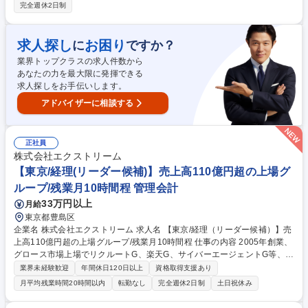
は現場を知るため現場業務もお任せする可能性がございます ■マネジメン
完全週休2日制
ト業務：自治体・官公庁の窓口業務・コールセンター業務等の運営/業務を
行う契約社員スタッフを中心としたチームのマネジメント/KPI管理/オペレ
ーションの業務改善/採算管理等をお任せします。 ■営業業務：各企業様の
求人探し
お困り
に
ですか？
課題抽出から問題解決に向けて、当社のサービスを生かした企画立案から
業界トップクラスの求人件数から
提案(コンサルティング要素含む)からの運営までワンストップで担える(受
あなたの力を最大限に発揮できる
託)する為の重要な業務をお任せします。 募集職種 【窓口スタッフ管理責
求人探しをお手伝いします。
任者】官公庁自治体/厚生労働省認定優良企業★/未経験OK
アドバイザーに相談する
正社員
株式会社エクストリーム
【東京/経理(リーダー候補)】売上高110億円超の上場グ
ループ/残業月10時間程 管理会計
33万円以上
月給
東京都豊島区
企業名 株式会社エクストリーム 求人名 【東京/経理（リーダー候補）】売
上高110億円超の上場グループ/残業月10時間程 仕事の内容 2005年創業、
グロース市場上場でリクルートG、楽天G、サイバーエージェントG等、
様々な企業と安定的な取引を行う当社にて、経理部門のリーダー候補を募
業界未経験歓迎
年間休日120日以上
資格取得支援あり
集します。 ★リソース不足を解消し、新しいことにチャレンジしたいと考
月平均残業時間20時間以内
転勤なし
完全週休2日制
土日祝休み
えております！ 【具体的には】】■定常業務（支払、請求、債権債務管
理、資金管理、月次決算、社内部署・外部との調整及び対応等）■決算実