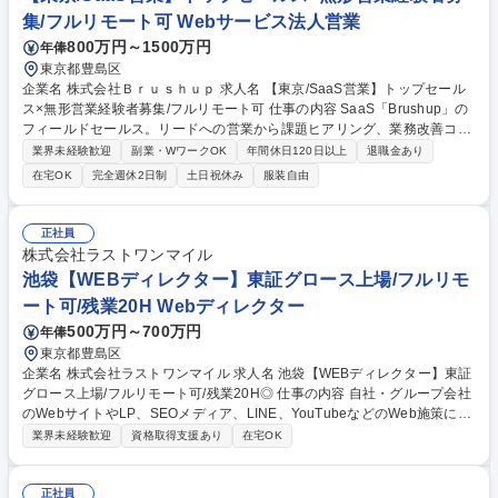
集/フルリモート可 Webサービス法人営業
800万円～1500万円
年俸
東京都豊島区
企業名 株式会社Ｂｒｕｓｈｕｐ 求人名 【東京/SaaS営業】トップセール
ス×無形営業経験者募集/フルリモート可 仕事の内容 SaaS「Brushup」の
フィールドセールス。リードへの営業から課題ヒアリング、業務改善コン
サル、導入支援まで一気通貫で担当。ルール構築からPDCAを回し、組織
業界未経験歓迎
副業・WワークOK
年間休日120日以上
退職金あり
成長を牽引していただきます。 ■インサイドセールスからの供給・自己創
在宅OK
完全週休2日制
土日祝休み
服装自由
出リードへの商談 ■潜在的な非効率やリスクを顕在化させるソリューショ
ン提案 ■Brushupの導入・運用支援およびオフラインマーケティング 【魅
力】大手企業向けなど複雑な案件を通じ、営業としての市場価値を最大化
正社員
可能。 【業務内容の変更範囲】当社の指定する業務 募集職種 【東京/Saa
株式会社ラストワンマイル
S営業】トップセールス×無形営業経験者募集/フルリモート可
池袋【WEBディレクター】東証グロース上場/フルリモ
ート可/残業20H Webディレクター
500万円～700万円
年俸
東京都豊島区
企業名 株式会社ラストワンマイル 求人名 池袋【WEBディレクター】東証
グロース上場/フルリモート可/残業20H◎ 仕事の内容 自社・グループ会社
のWebサイトやLP、SEOメディア、LINE、YouTubeなどのWeb施策にお
ける進行管理・ディレクション業務をご担当いただきます。制作実務では
業界未経験歓迎
資格取得支援あり
在宅OK
なく、プロジェクト管理やPDCA推進を中心にお任せします。 【業務の詳
細】 ■Webサイト・LP制作の進行管理 ■SEOメディア運用・ディレクショ
ン ■LINE（Lステップ）施策の進行管理 ■YouTubeコンテンツの制作進行
正社員