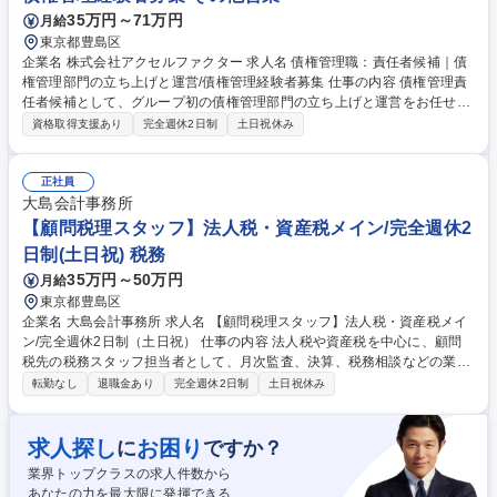
35万円～71万円
月給
東京都豊島区
企業名 株式会社アクセルファクター 求人名 債権管理職：責任者候補｜債
権管理部門の立ち上げと運営/債権管理経験者募集 仕事の内容 債権管理責
任者候補として、グループ初の債権管理部門の立ち上げと運営をお任せし
ます。ノンバンク業界/債権回収会社での債権管理経験を活かし、以下の業
資格取得支援あり
完全週休2日制
土日祝休み
務に従事していただきます。 ■債権管理体制の構築および運用 ■債権回
収・督促業務の実施と進捗管理 ■法務部門と連携した債権回収手続きの遂
行 ■債権管理システムの導入と改善策の提案 ■債権管理プロセスにおける
正社員
課題発見と改善施策の実行 ■部門横断的な問題解決とコミュニケーション
大島会計事務所
の円滑化 募集職種 債権管理職：責任者候補｜債権管理部門の立ち上げと
【顧問税理スタッフ】法人税・資産税メイン/完全週休2
運営/債権管理経験者募集
日制(土日祝) 税務
35万円～50万円
月給
東京都豊島区
企業名 大島会計事務所 求人名 【顧問税理スタッフ】法人税・資産税メイ
ン/完全週休2日制（土日祝） 仕事の内容 法人税や資産税を中心に、顧問
税先の税務スタッフ担当者として、月次監査、決算、税務相談などの業務
をご担当いたきます。法人・個人の税務相談や決算業務、申告業務を通じ
転勤なし
退職金あり
完全週休2日制
土日祝休み
てお客様の経営をサポートする仕事です。 【具体的には】 法人税や資産
税を中心に、法人・個人のお客様を担当し、税務相談や決算業務、申告業
務を行います。お客様の経営課題に寄り添い、税務面でのサポートを提供
求人探し
お困り
に
ですか？
します。また、資産税に関するシミュレーションや相続税の相談など、専
業界トップクラスの求人件数から
門性の高い業務にも携わることができます。顧問税務スタッフとして、幅
あなたの力を最大限に発揮できる