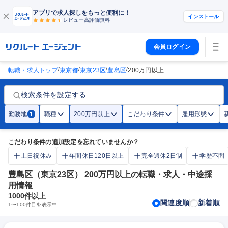
アプリで求人探しをもっと便利に！
インストール
レビュー高評価
無料
会員ログイン
/
/
/
/
転職・求人トップ
東京都
東京23区
豊島区
200万円以上
検索条件を設定する
勤務地
職種
200万円以上
こだわり条件
雇用形態
1
こだわり条件の追加設定を忘れていませんか？
土日祝休み
年間休日120日以上
完全週休2日制
学歴不問
豊島区（東京23区） 200万円以上の転職・求人・中途採
用情報
1000
件以上
関連度順
新着順
1
〜
100
件目を表示中