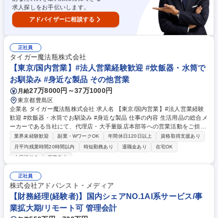
広い業務を経験しながらスキルアップを目指せる環境です。 募集職種
求人探しをお手伝いします。
【顧問税理スタッフ】法人税・資産税メイン/完全週休2日制（土日祝）
アドバイザーに相談する
正社員
タイガー魔法瓶株式会社
【東京/国内営業】#法人営業経験歓迎 #炊飯器・水筒で
お馴染み #身近な製品 その他営業
27万8000円～37万1000円
月給
東京都豊島区
企業名 タイガー魔法瓶株式会社 求人名 【東京/国内営業】#法人営業経験
歓迎 #炊飯器・水筒でお馴染み #身近な製品 仕事の内容 生活用品の総合メ
ーカーである当社にて、代理店・大手量販店本部等への営業活動をご担当
いただきます。 【詳細】■売上計画の立案 ■拡販に向けての企画提案 ■量
業界未経験歓迎
副業・WワークOK
年間休日120日以上
資格取得支援あり
販店での販売応援 ■社内他部門と連携し、PSI計画の確認 ■他拠点を含む他
月平均残業時間20時間以内
時短勤務あり
退職金あり
在宅OK
営業担当者との情報共有 ・商談の内容によっては結果が全国の拠点売上に
土日祝休み
服装自由
影響することもあり、やりがいのある仕事です。企画提案には綿密な準備
が必要となります。 ・ご経験やお持ちのスキルに応じて、仕事の流れや商
正社員
品知識を習得いただくため店舗の棚割りや売場作成業務、実演販売などの
株式会社アドバンスト・メディア
業務からスタートする場合があります。 募集職種 【東京/国内営業】#法
【財務経理(経験者)】国内シェアNO.1AI系サービス/事
人営業経験歓迎 #炊飯器・水筒でお馴染み #身近な製品
業拡大期/リモート可 管理会計