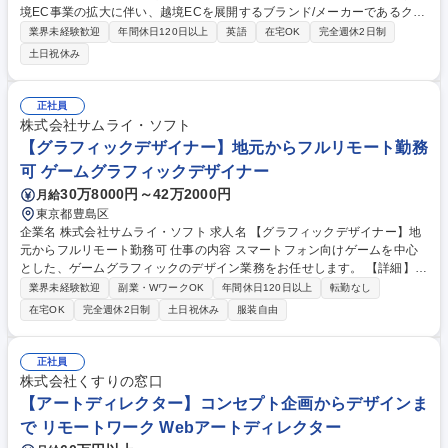
境EC事業の拡大に伴い、越境ECを展開するブランド/メーカーであるクラ
イアント・社内・海外運営チームの連携をお任せします。将来的にはご自
業界未経験歓迎
年間休日120日以上
英語
在宅OK
完全週休2日制
身がPMとしてプロジェクトリードしていただきます。 日系ブランド（化
土日祝休み
粧品・消費財・アパレル等）の海外進出支援、越境ECのサービスプロバ
イダーになることが主なミッションです。 ■プロジェクト推進：進捗・タ
スク・スケジュール管理 ■EC運営ディレクション：海外チーム（マレーシ
正社員
ア）への依頼・進行管理 ■クライアント対応：定例会資料作成、各種調整
株式会社サムライ・ソフト
■物流・在庫管理：入出荷管理、倉庫連携 募集職種 【越境EC】日系ブラ
【グラフィックデザイナー】地元からフルリモート勤務
ンド（化粧品・消費財・アパレル等）の海外進出支援
可 ゲームグラフィックデザイナー
30万8000円～42万2000円
月給
東京都豊島区
企業名 株式会社サムライ・ソフト 求人名 【グラフィックデザイナー】地
元からフルリモート勤務可 仕事の内容 スマートフォン向けゲームを中心
とした、ゲームグラフィックのデザイン業務をお任せします。 【詳細】・
ゲームグラフィックのデザイン ・世界観を構築するコンセプトアートの制
業界未経験歓迎
副業・WワークOK
年間休日120日以上
転勤なし
作 【ゲーム一例】・ブロックチェーンゲーム／NFTゲーム （フロントエ
在宅OK
完全週休2日制
土日祝休み
服装自由
ンド・バックエンド両面での開発が可能） ・配信アプリ内ゲーム （配信
内でのコミュニケーションを生み出すゲームを開発中） 募集職種 【グラ
フィックデザイナー】地元からフルリモート勤務可
正社員
株式会社くすりの窓口
【アートディレクター】コンセプト企画からデザインま
で リモートワーク Webアートディレクター