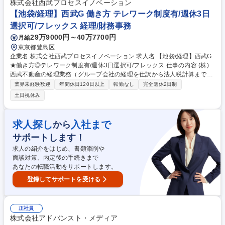
株式会社西武プロセスイノベーション
【池袋/経理】西武G 働き方 テレワーク制度有/週休3日
選択可/フレックス 経理/財務事務
29万9000円～40万7700円
月給
東京都豊島区
企業名 株式会社西武プロセスイノベーション 求人名 【池袋/経理】西武G
★働き方◎テレワーク制度有/週休3日選択可/フレックス 仕事の内容 (株)
西武不動産の経理業務（グループ会社の経理を仕訳から法人税計算まで）
をご担当いただきます。 ・伝票チェック ・月次決算 ・損益計算書 ・貸借
業界未経験歓迎
年間休日120日以上
転勤なし
完全週休2日制
対照表の作成 ・四半期決算 ・法人税計算 など 募集職種 【池袋/経理】西
土日祝休み
武G★働き方◎テレワーク制度有/週休3日選択可/フレックス
求人探し
入社まで
から
サポートします！
求人の紹介をはじめ、書類添削や
面談対策、内定後の手続きまで
あなたの転職活動をサポートします。
登録してサポートを受ける
正社員
株式会社アドバンスト・メディア