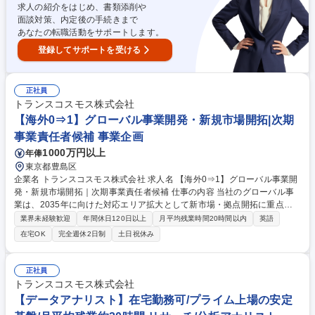
法改正に伴うプロジェクトの主導や組織マネジメントをお任せします 募集
求人の紹介をはじめ、書類添削や
職種 【経理】プライム上場グループの国内関係会社のレビュー・指導をお
面談対策、内定後の手続きまで
任せ
あなたの転職活動をサポートします。
登録してサポートを受ける
正社員
トランスコスモス株式会社
【海外0⇒1】グローバル事業開発・新規市場開拓|次期
事業責任者候補 事業企画
1000万円以上
年俸
東京都豊島区
企業名 トランスコスモス株式会社 求人名 【海外0⇒1】グローバル事業開
発・新規市場開拓｜次期事業責任者候補 仕事の内容 当社のグローバル事
業は、2035年に向けた対応エリア拡大として新市場・拠点開拓に重点的
に取り組んでいます。現在の組織は中華圏に強いメンバーが多く在籍して
業界未経験歓迎
年間休日120日以上
月平均残業時間20時間以内
英語
いる為、他エリアでの市場開拓をリードいただきます 日本拠点をベースに
在宅OK
完全週休2日制
土日祝休み
新規海外市場（EMEA・南米）における事業開発業務全般をお任せしま
す。 ・主にIT-BPO事業ドメインを中心とした新規市場の調査、参入戦略
の策定 ・現地パートナー企業の発掘およびパートナーシップ構築 【組織
正社員
ミッション】中期計画におけるグローバル事業展開強化に向けた新規市場
トランスコスモス株式会社
開拓 ※業務変更の範囲：会社が定める業務 募集職種 【海外0⇒1】グロー
【データアナリスト】在宅勤務可/プライム上場の安定
バル事業開発・新規市場開拓｜次期事業責任者候補