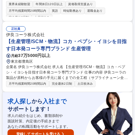
で新技術・新製品を開発し製造、販売しております。そんな当社において
業界未経験歓迎
年間休日120日以上
資格取得支援あり
下記業務をお任せします。 当社グループ全体の情報発信力強化に向け、S
月平均残業時間20時間以内
英語
時短勤務あり
退職金あり
NSを活用したマーケティング業務を担当していただきます。 ■Linkedln、
完全週休2日制
土日祝休み
WeChat、Facebookなど各種SNSの企画・運用 ■投稿コンテンツ（記事・
トピックス・資料）の企画・作成 ■グループ各社と連携した情報発信の統
正社員
括 ■海外拠点も含めたグローバルでのコンテンツの展開 ■SNS活用におけ
伊良コーラ株式会社
る方針策定・改善提案 募集職種 【東京/グローバルマーケティング・SNS
【生産管理/SCM・物流】コカ・ペプシ・イヨシを目指
企画・運用】英語を活用/プライム上場
す日本発コーラ専門ブランド 生産管理
37万5000円以上
月給
東京都豊島区
企業名 伊良コーラ株式会社 求人名 【生産管理/SCM・物流】コカ・ペプ
シ・イヨシを目指す日本発コーラ専門ブランド 仕事の内容 伊良コーラの
製品が原料からお客様の手元に届くまでの全工程（サプライチェーン全
体）を責任を持って管理するお仕事です。安定した供給体制を作り上げ、
月平均残業時間20時間以内
完全週休2日制
土日祝休み
ブランドの成長を裏から支えていただきます。 ■生産計画・管理 ・製造計
画の策定： 翌月の需要予測を実施し、それに基づく月間の製造計画を立
案。 ・現場の調整・指示： 日々の製造メニューの調整、充填機などの機
求人探し
入社まで
から
材準備等。 ■原料・資材の手配（発注管理） ・原料手配： 製造計画確定
サポートします！
後、翌月分の原料を発注。 ・資材手配： 製品用の瓶や容器類、出荷用の
梱包資材の在庫管理および発注。 募集職種 【生産管理/SCM・物流】コ
求人の紹介をはじめ、書類添削や
カ・ペプシ・イヨシを目指す日本発コーラ専門ブランド
面談対策、内定後の手続きまで
あなたの転職活動をサポートします。
登録してサポートを受ける