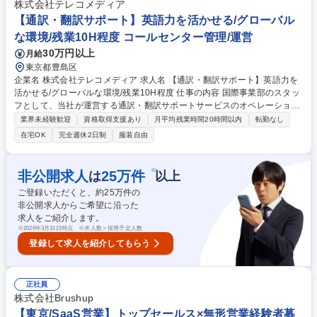
株式会社テレコメディア
任し、より深く事業に携わるキャリアパスもございます。出張：通常時で
【通訳・翻訳サポート】英語力を活かせる/グローバル
は年2-4回程度（海外顧客訪問・打合せ・、技術サポート） 募集職種 【池
袋/海外営業(アジア地域)】＜英語力を生かす＞国内TOPシェア/年休127日
な環境/残業10H程度 コールセンター管理/運営
30万円以上
月給
東京都豊島区
企業名 株式会社テレコメディア 求人名 【通訳・翻訳サポート】英語力を
活かせる/グローバルな環境/残業10H程度 仕事の内容 国際事業部のスタッ
フとして、当社が運営する通訳・翻訳サポートサービスのオペレーション
全般をお任せいたします。事業拡大に伴う急募ポジションとして、1月ま
業界未経験歓迎
資格取得支援あり
月平均残業時間20時間以内
転勤なし
での入社が可能な方を募集いたします。 【業務内容例】■通訳・翻訳サポ
在宅OK
完全週休2日制
服装自由
ートサービスに関するオペレーション業務（電話・メールなど）■クライ
アント先へのメール・電話などのやり取り 等 【教育体制】入社後、2日間
ほどは座学研修やオフィス・部門見学を実施。まずは、当社への理解を深
※
非公開求人
25
万件
は
以上
めていただきます。その後、1か月間、人事部による業務研修を経て、現
ご登録いただくと、約
25
万件の
場配属となります。未経験でも安心して活躍できるよう、フォロー体制が
非公開求人からご希望に沿った
充実しております！ 募集職種 【通訳・翻訳サポート】英語力を活かせる/
求人をご紹介します。
グローバルな環境/残業10H程度
※
2026年3月31日時点 ※求人数＝採用予定人数
登録して求人を紹介してもらう
正社員
株式会社Brushup
【東京/SaaS営業】トップセールス×無形営業経験者募