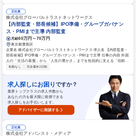
案件の振り分け■成績計上ルールに基づく計上確認、返戻、マイナス計上
の確認■保険会社への照会、確認、不備対応、差戻し対応■営業担当、募集
正社員
人からの損保実務に関する問い合わせ対応■満期管理、保全進捗管理、対
株式会社グローバルトラストネットワークス
応漏れ防止のための管理表運用(その他備考欄へ続く) 募集職種 【業務管理
【内部監査・部長候補】IPO準備・グループガバナン
(損害保険担当)】ZENB HOLDINGSグループ/取扱保険会社40社以上
ス・PMIまで主導 内部監査
60万円～70万円
月給
東京都豊島区
企業名 株式会社グローバルトラストネットワークス 求人名 【内部監査・
部長候補】IPO準備・グループガバナンス・PMIまで主導 仕事の内容 外国
人の「生活の基盤」から「人生の豊かさ」までを包括的に支える「信頼創
造プラットフォーム」である当社にて、IPO準備に伴う内部監査部門の立
転勤なし
完全週休2日制
ち上げをお任せします。 ■内部監査：年間監査計画の策定/業務監査の実
施/子会社監査の実施/フォローアップ監査/監査報告書作成/改善提案および
改善状況モニタリング■内部統制（J-SOX）：全社統制整備/業務プロセス
求人探し
お困り
に
ですか？
統制整備/IT統制対応支援/運用評価/文書化支援/監査法人対応■グループガ
業界トップクラスの求人件数から
バナンス:子会社管理体制整備/グループガバナンス強化/リスク管理体制構
あなたの力を最大限に発揮できる
築/重要会議体運営支援■PMI・特命プロジェクト:M&A後の統制構築支援/P
求人探しをお手伝いします。
MIプロジェクト参画 募集職種 【内部監査・部長候補】IPO準備・グループ
ガバナンス・PMIまで主導
アドバイザーに相談する
正社員
株式会社アドバンスト・メディア