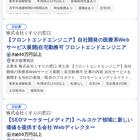
ンの清掃・設備（電気、給排水など）点検・植栽管理等に関わる業務委託
業界未経験歓迎
年間休日120日以上
資格取得支援あり
業者マネジメント（品質管理等）を担当していただきます。 ※実務で剪定
月平均残業時間20時間以内
時短勤務あり
退職金あり
在宅OK
等の作業をメインのではなく、マンションごとの植栽が適切に管理されて
完全週休2日制
土日祝休み
服装自由
いるか監督・点検します。 ■各業務毎の業者スケジュール確認、作業内容
把握■マンション清掃・設備点検・植栽作業・検査及びスポット作業の見
正社員
積取得、確認■業務監査（清掃・点検・植栽作業・検査の監査）是正指導■
株式会社くすりの窓口
業者指導、業務内容情報共有■マンション担当（当社マンションプランナ
【フロントエンドエンジニア】自社開発の医療系Web
ー）のサポート、作業トラブル対応、報告書作成 募集職種 池袋【協力会
社の管理(造園・植栽メンテナンス)】不動産管理会社の技術担当
サービス展開|在宅勤務可 フロントエンドエンジニア
40万円以上
月給
東京都豊島区
企業名 株式会社くすりの窓口 求人名 【フロントエンドエンジニア】自社
開発の医療系Webサービス展開｜在宅勤務可 仕事の内容 自社サービスを
展開する当社の新規・既存のプロダクト、プロモーションクリエイティブ
領域を横断的にフロントエンドに特化した業務を担って頂きます。社内外
業界未経験歓迎
年間休日120日以上
転勤なし
在宅OK
完全週休2日制
からの要望をPMとともに要件定義をしていき、ユーザーに とって価値の
土日祝休み
服装自由
ある機能を実装していただきます。 【仕事内容詳細】■ヘルスケアサービ
ス(既存/新規)におけるWebアプリケーションのフロントエンド開発業務全
般■新規企画および顧客要望を基にした、アプリケーションの設計/開発/運
正社員
用/改善（案件は弊社の各サービスを横断しますので開発案件内容は様々で
株式会社くすりの窓口
す。 ※変更の範囲：当社の定める業務 募集職種 【フロントエンドエンジ
【SEOマーケター(メディア)】ヘルスケア領域に新しい
ニア】自社開発の医療系Webサービス展開｜在宅勤務可
価値を提供する会社 Webディレクター
50万円以上
月給