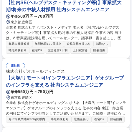
【社内SE(ヘルプデスク・キッティング等)】事業拡大
期/将来の中核人材採用 社内システムエンジニア
500万円～700万円
年俸
東京都豊島区
企業名 株式会社アドバンスト・メディア 求人名 【社内SE(ヘルプデス
ク・キッティング等)】事業拡大期/将来の中核人材採用 仕事の内容 当社
は、AI音声認識技術を用いてコールセンター、議事録・書き起こし、医療
など様々な分野で音声認識技術を中心とした自社製品を販売しています。
業界未経験歓迎
年間休日120日以上
資格取得支援あり
転勤なし
※当社で社内向けITシステム運用・ITサポートをお任せします。 システム
時短勤務あり
在宅OK
完全週休2日制
土日祝休み
服装自由
運用に関する業務、ITサポート業務を担当いただきます。 ＜具体的には＞
■社内ヘルプデスク業務（問い合わせ対応、トラブルシューティング）■P
C／スマートフォン等のモバイル機器の手配・キッティング、アカウント
正社員
管理、備品管理、ライセンス管理、契約管理等の実務担当 ■他部門内チー
株式会社ゲオホールディングス
ムおよび他部署との各種調整業務 ■従業員に向けた情報の発信 募集職種
【大塚/リモート可/インフラエンジニア】ゲオグループ
【社内SE(ヘルプデスク・キッティング等)】事業拡大期/将来の中核人材採
のインフラを支える 社内システムエンジニア
用
550万円～750万円
年俸
東京都豊島区
企業名 株式会社ゲオホールディングス 求人名 【大塚/リモート可/インフラ
エンジニア】ゲオグループのインフラを支える 仕事の内容 東証一部企業
の同社にてインフラ担当としてご活躍いただきます。ご経験・適性に応じ
てゲオGの物理環境・クラウド環境のネットワーク、サーバ、ツールなど
月平均残業時間20時間以内
時短勤務あり
退職金あり
在宅OK
服装自由
の設計・構築・運用・保守をご担当いただきます。 ■担当範囲：店舗、拠
点、データセンター等の拠点内ネットワークや拠点間ネットワーク、業務