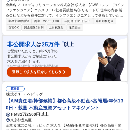
企業名 ３Ｈメディソリューション株式会社 求人名 【AWSエンジニア/イン
フラエンジニア】エムスリーG/社会貢献性高◎/リモート可 仕事の内容 製
薬会社などから案件に対して、インフラエンジニアとして参画していただ
きます。PMが要件定義した内容から、システムの正常稼働に必要なスペ
業界未経験歓迎
副業・WワークOK
年間休日120日以上
時短勤務あり
ックや年間データ量などを考慮し、最適なAWS環境を設計いただきます。
在宅OK
完全週休2日制
土日祝休み
服装自由
【業務詳細】AWSを使用したインフラ設計・構築・運用を担当します。IT
ソリューショングループとデジタルグループの両方のプロジェクトに関わ
り、サーバーセキュリティの管理や新規システムの構築を行います。入社
※
非公開求人
25
万件
は
以上
後は、既存システムの理解を深めつつ、新規プロジェクトにおいてはサー
ご登録いただくと、約
25
万件の
バーの立ち上げをお任せします。AI技術を活用した医療分野のプロジェク
非公開求人からご希望に沿った
トにも参画し、革新的なソリューションを提供する役割を担います。 募集
求人をご紹介します。
職種 【AWSエンジニア/インフラエンジニア】エムスリーG/社会貢献性高
※
2026年3月31日時点 ※求人数＝採用予定人数
◎/リモート可
登録して求人を紹介してもらう
正社員
株式会社トゥビッグ
【AM責任者/幹部候補】都心高級不動産×富裕層/年休13
0日・裁量 不動産投資アセットマネジメント
81万2500円以上
月給
東京都豊島区
企業名 株式会社トゥビッグ 求人名 【AM責任者/幹部候補】都心高級不動