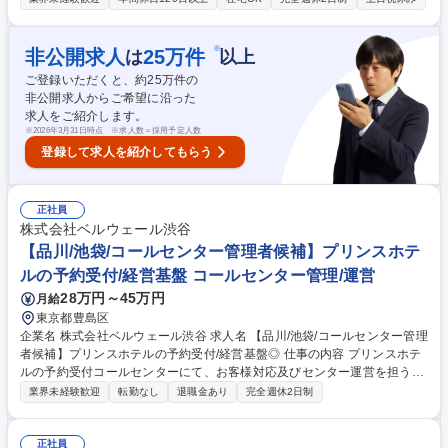
ミッション、パーパスと関連する社会課題から解決につながる国・自治体
の事業を紐づけた提案活動の支援 ・社内のサービス部門と連携し、全体の
提案イメージ固め ・お客様企業との合意後に、自治体と交渉し、具体的な
※
非公開求人
25
万件
は
以上
事業づくり ・国や自治体の予算、スケジュール感を加味し、自治体、お客
ご登録いただくと、約
25
万件の
様企業、NPO法人などのソーシャルセクターと連携 募集職種 【企業×自治
非公開求人からご希望に沿った
体の官民共創コンサルタント】社会課題解決PJ推進
求人をご紹介します。
※
2026年3月31日時点 ※求人数＝採用予定人数
登録して求人を紹介してもらう
正社員
株式会社ベルウェール渋谷
【品川/池袋/コールセンター管理者候補】プリンスホテ
ルの予約受付/経営基盤 コールセンター管理/運営
28万円～45万円
月給
東京都豊島区
企業名 株式会社ベルウェール渋谷 求人名 【品川/池袋/コールセンター管理
者候補】プリンスホテルの予約受付/経営基盤◎ 仕事の内容 プリンスホテ
ルの予約受付コールセンターにて、お客様対応及びセンター運営を担う管
理者候補としてご活躍いただきます。入社後はオペレーター業務を理解い
業界未経験歓迎
転勤なし
退職金あり
完全週休2日制
ただき、その後SV業務へステップアップしていただきます。 【具体的に
は】 ■スタッフ教育、シフト管理、品質チェック等のチームマネジメント
■ホテル利用客からの宿泊予約、変更、各種問い合わせ対応 ■クライアン
正社員