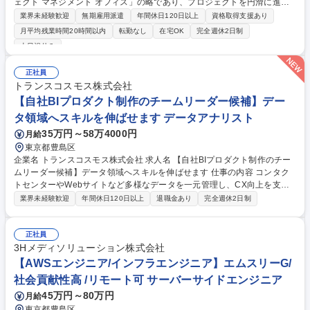
ェクト マネジメント オフィス」の略であり、プロジェクトを円滑に進め
る為、チームマネジメントやサポート業務を行っていただきます。 ■PM
業界未経験歓迎
無期雇用派遣
年間休日120日以上
資格取得支援あり
の方針及びチームの方向性のメンバーへの共有■チーム全体の進捗管理■各
月平均残業時間20時間以内
転勤なし
在宅OK
完全週休2日制
メンバーのモチベーションの管理■PMへの各種報告■書類の作成■全体方針
土日祝休み
の検討/策定■ワークプラン管理■稼働/コスト管理■ステータス管理■マルチ
ベンダーにおける品質を軸にしたマルチベンダーコントロール■トラブル
正社員
対応と対策等 ★プロダクションカンパニーの一員として各社クライアント
トランスコスモス株式会社
のプロジェクトに参画し、業務を推進していきます。 募集職種 【東京/IT/
【自社BIプロダクト制作のチームリーダー候補】デー
PMO】売上高110億円超の上場G/残業少・年休127日/無期雇用派遣
タ領域へスキルを伸ばせます データアナリスト
35万円～58万4000円
月給
東京都豊島区
企業名 トランスコスモス株式会社 求人名 【自社BIプロダクト制作のチー
ムリーダー候補】データ領域へスキルを伸ばせます 仕事の内容 コンタク
トセンターやWebサイトなど多様なデータを一元管理し、CX向上を支援
するBI提供において、要件整理から制作指示・レビュー、障害対応まで一
業界未経験歓迎
年間休日120日以上
退職金あり
完全週休2日制
連の工程を推進いただきます。 自社プロダクト（trans-Insight BI）の運用
において下記を担当。 ・要件に基づく見積作成・集計定義の確認 ・製作
作業およびメンバーへの指示出し ・製作物レビュー・エラー原因究明 BI
正社員
制作だけでなくデータプレパレーションやデータ統合経験も積める環境で
3Hメディソリューション株式会社
す。ゆくゆくは複数メンバーを取りまとめ、大型案件のチームリーダーへ
【AWSエンジニア/インフラエンジニア】エムスリーG/
ステップアップできます。 募集職種 【自社BIプロダクト制作のチームリ
社会貢献性高 /リモート可 サーバーサイドエンジニア
ーダー候補】データ領域へスキルを伸ばせます
45万円～80万円
月給
東京都豊島区