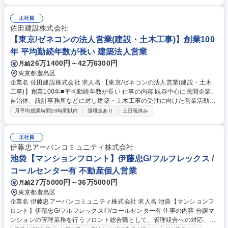
フィードバック ■J-SOX対応全般（業務フロー図、リスクコントロールマ
トリクスなどの3点セット作成等） ■監査法人との折衝・対応業務全般 ■そ
正社員
の他、監査業務に付随する業務管理・遂行 募集職種 室長候補【池袋/内部
佐田建設株式会社
監査】組織の体制構築・ガバナンス強化を引率
【東京/ゼネコンの法人営業(建設・土木工事)】創業100
年 平均勤続年数が長い 建築法人営業
26万1400円～42万6300円
月給
東京都豊島区
企業名 佐田建設株式会社 求人名 【東京/ゼネコンの法人営業(建設・土木
工事)】創業100年■平均勤続年数が長い 仕事の内容 既存中心に民間企業、
自治体、設計事務所などに対し建築・土木工事の受注に向けた営業活動を
お任せ。工事部と連携しながら、地域のランドマークや生活基盤となるプ
月平均残業時間20時間以内
退職金あり
土日祝休み
ロジェクトの企画提案から契約までを推進します。 【詳細】■顧客訪問
（新規開拓・既存のフォロー）、ニーズヒアリング ■建築、土木工事部と
連携した企画提案、見積作成 ■受注に向けた入札対応、工事契約手続き、
正社員
進捗確認 ■四半期ごとの案件進捗管理および受注計画策定 ■若手社員の教
伊藤忠アーバンコミュニティ株式会社
育、指導による組織力強化 ※1人当たり5～15件の案件、20～40社の顧客
池袋【マンションフロント】伊藤忠G/フルフレックス /
を担当。1か月～1年以上の長期スパンで地域に貢献するやりがいのある仕
コールセンター有 不動産個人営業
事です。 募集職種 【東京/ゼネコンの法人営業(建設・土木工事)】創業100
27万5000円～36万5000円
月給
年■平均勤続年数が長い
東京都豊島区
企業名 伊藤忠アーバンコミュニティ株式会社 求人名 池袋【マンションフ
ロント】伊藤忠G/フルフレックス◎/コールセンター有 仕事の内容 分譲マ
ンションの管理業務を行うフロント総合職として、管理組合への対応、理