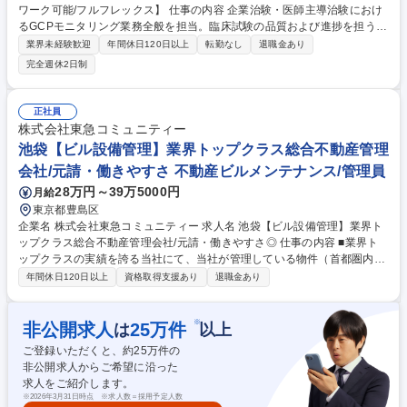
ワーク可能/フルフレックス】 仕事の内容 企業治験・医師主導治験におけ
るGCPモニタリング業務全般を担当。臨床試験の品質および進捗を担う中
心的役割として、モニタリング業務に加えプロジェクト推進にも関与いた
業界未経験歓迎
年間休日120日以上
転勤なし
退職金あり
だきます。 ■治験実施医療機関の選定および立ち上げ対応 ■モニタリング
完全週休2日制
業務（SDV・進捗管理・品質管理） ■治験責任医師・施設スタッフとの折
衝および関係構築 ■治験データ・症例登録状況の確認および課題対応 ■各
種報告書（モニタリング報告等）の作成業務 ■プロジェクト推進および進
正社員
行管理業務 募集職種 GCP臨床開発モニター【週3リモートワーク可能/フ
株式会社東急コミュニティー
ルフレックス】
池袋【ビル設備管理】業界トップクラス総合不動産管理
会社/元請・働きやすさ 不動産ビルメンテナンス/管理員
28万円～39万5000円
月給
東京都豊島区
企業名 株式会社東急コミュニティー 求人名 池袋【ビル設備管理】業界ト
ップクラス総合不動産管理会社/元請・働きやすさ◎ 仕事の内容 ■業界ト
ップクラスの実績を誇る当社にて、当社が管理している物件（首都圏内）
での設備・施設管理をお任せいたします。 【具体的には】 ■建物設備機器
年間休日120日以上
資格取得支援あり
退職金あり
の操作運転業務■諸設備の巡回保守点検業務■建物諸施設の管理業務■設
備、施設、館内異常の際の緊急対応業務■外注業者点検時や設備改修工事
の立会、施工管理■その他所属部署からの指示事項 ※各種研修・サポート
※
非公開求人
25
万件
は
以上
がございますので安心して勤務可能です。 募集職種 池袋【ビル設備管
ご登録いただくと、約
25
万件の
理】業界トップクラス総合不動産管理会社/元請・働きやすさ◎
非公開求人からご希望に沿った
求人をご紹介します。
※
2026年3月31日時点 ※求人数＝採用予定人数