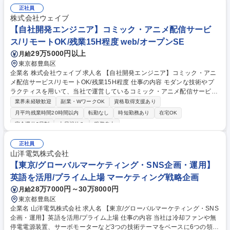
務全般（決算会計処理、会社法関連書類作成、連結報告、税金計算、申
正社員
告・納税等） 募集職種 【東京/経理（リーダー候補）】売上高110億円超
株式会社ウェイブ
の上場グループ/残業月10時間程
【自社開発エンジニア】コミック・アニメ配信サービ
ス/リモートOK/残業15H程度 web/オープンSE
29万5000円以上
月給
東京都豊島区
企業名 株式会社ウェイブ 求人名 【自社開発エンジニア】コミック・アニ
メ配信サービス/リモートOK/残業15H程度 仕事の内容 モダンな技術やプ
ラクティスを用いて、当社で運営しているコミック・アニメ配信サービス
のアジャイル開発・運用に携わっていただきます。 【具体的な仕事内容】
業界未経験歓迎
副業・WワークOK
資格取得支援あり
・Rubyを用いたバックエンド開発 ・開発プロセスの改善 ・React/Next.j
月平均残業時間20時間以内
転勤なし
時短勤務あり
在宅OK
s/Vue.jsなどを用いたフロントエンド開発 ・新機能開発（設計/コーディン
完全週休2日制
土日祝休み
服装自由
グ/テスト） ・UI/UXデザイナー、ビジネス職と連携したアプリケーション
開発 ・DBの設計／チューニング ・既存機能の不具合調査、修正 募集職種
正社員
【自社開発エンジニア】コミック・アニメ配信サービス/リモートOK/残業
山洋電気株式会社
15H程度
【東京/グローバルマーケティング・SNS企画・運用】
英語を活用/プライム上場 マーケティング戦略企画
28万7000円～30万8000円
月給
東京都豊島区
企業名 山洋電気株式会社 求人名 【東京/グローバルマーケティング・SNS
企画・運用】英語を活用/プライム上場 仕事の内容 当社は冷却ファンや無
停電電源装置、サーボモーターなど3つの技術テーマをベースに6つの領域