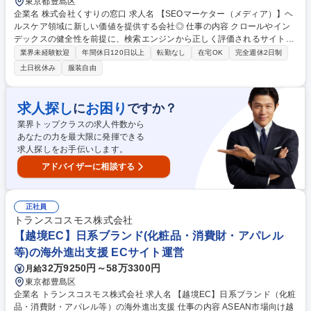
東京都豊島区
企業名 株式会社くすりの窓口 求人名 【SEOマーケター（メディア）】ヘ
ルスケア領域に新しい価値を提供する会社◎ 仕事の内容 クロールやイン
デックスの健全性を前提に、検索エンジンから正しく評価されるサイト構
造を設計し、ターゲットとなる検索クエリに対して「どのページで・どう
業界未経験歓迎
年間休日120日以上
転勤なし
在宅OK
完全週休2日制
応えるか」を定義することがミッションです。単なる順位 改善ではなく、
土日祝休み
服装自由
検索結果での可視性向上から、流入後の行動・コンバージョンまでを見据
えた再現性のあるSEO設計・改善をお任せします。記事制作や部分的なテ
クニカル対応に留まらず、クロール・インデックスの前提設計から、ター
求人探し
お困り
に
ですか？
ゲットクエリに対するページ構成設計までを一貫して担う役割です。SEO
業界トップクラスの求人件数から
の専門知識を活かしながら、事業成長に直結する施策を主体的に推進して
あなたの力を最大限に発揮できる
いただきます。 募集職種 【SEOマーケター（メディア）】ヘルスケア領
求人探しをお手伝いします。
域に新しい価値を提供する会社◎
アドバイザーに相談する
正社員
トランスコスモス株式会社
【越境EC】日系ブランド(化粧品・消費財・アパレル
等)の海外進出支援 ECサイト運営
32万9250円～58万3300円
月給
東京都豊島区
企業名 トランスコスモス株式会社 求人名 【越境EC】日系ブランド（化粧
品・消費財・アパレル等）の海外進出支援 仕事の内容 ASEAN市場向け越