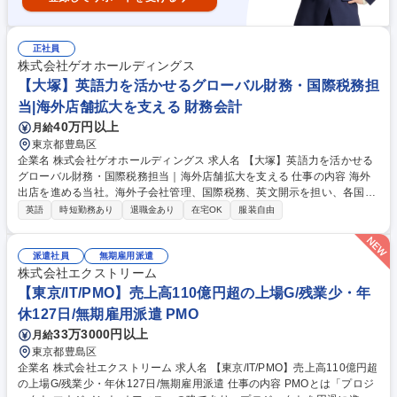
正社員
株式会社ゲオホールディングス
【大塚】英語力を活かせるグローバル財務・国際税務担
当|海外店舗拡大を支える 財務会計
40万円以上
月給
東京都豊島区
企業名 株式会社ゲオホールディングス 求人名 【大塚】英語力を活かせる
グローバル財務・国際税務担当｜海外店舗拡大を支える 仕事の内容 海外
出店を進める当社。海外子会社管理、国際税務、英文開示を担い、各国法
人と連携しグローバル財務ガバナンス構築を主導いただきます。英語力を
英語
時短勤務あり
退職金あり
在宅OK
服装自由
活かしながら専門性を高めつつ経営基盤強化に挑戦できる職種です。 米国
を中心に海外事業が急拡大する中、移転価格税制やグローバルミニマム課
税への対応、英文開示、海外子会社の会計・税務支援を担当。各国法人の
派遣社員
無期雇用派遣
経営陣や外部専門家と連携しながら管理体制やガバナンスを整備し、海外
株式会社エクストリーム
38店舗出店を支える経営基盤構築を推進いただきます。連結決算や国際税
【東京/IT/PMO】売上高110億円超の上場G/残業少・年
務の専門性をさらに高めながらグローバル展開の最前線で経営に近い立場
休127日/無期雇用派遣 PMO
から成長を支える中核人材として活躍できるポジションです。 募集職種
33万3000円以上
月給
【大塚】英語力を活かせるグローバル財務・国際税務担当｜海外店舗拡大
を支える
東京都豊島区
企業名 株式会社エクストリーム 求人名 【東京/IT/PMO】売上高110億円超
の上場G/残業少・年休127日/無期雇用派遣 仕事の内容 PMOとは「プロジ