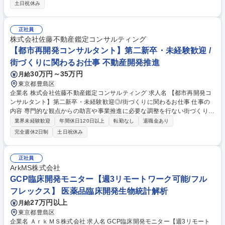
ューションのラインナップを拡充しながら、 事業の土台となる顧客基盤を
土日祝休み
本格的に構築していく立ち上げフェーズ。戦略を立てて指示を出すのでは
なく、自ら営業活動を行い、数字をつくりながら事業を前に進めるプレイ
ングマネージャーとしての活躍を期待しています。 ■営業部門のマネジメ
正社員
ント ■企業の事業課題・業務課題のヒアリング ■自社のAIソリューション
株式会社佐藤不動産鑑定コンサルティング
の企画・導入提案 ■顧客の現状課題に対してAX化コンサル ■エンジニアと
【都市再開発コンサルタント】第二新卒・未経験歓迎 /
連携したソリューション設計 募集職種 【新規事業立ち上げ担当者(次期営
街づくりに関わるお仕事 不動産開発推進
業部長候補)】AI・DXソリューション営業
30万円～35万円
月給
東京都豊島区
企業名 株式会社佐藤不動産鑑定コンサルティング 求人名 【都市再開発コ
ンサルタント】第二新卒・未経験歓迎◎/街づくりに関わるお仕事 仕事の
内容 専門的な観点からの助言や事業推進に必要な調整を行ない街づくりを
推進します。 ＜仕事の流れ＞◆開発エリアの調査：デベロッパーやゼネコ
業界未経験歓迎
年間休日120日以上
転勤なし
退職金あり
ン、行政からの依頼を受け、実際に街を歩いてエリアの特徴や課題の調
完全週休2日制
土日祝休み
査。 ◆プロジェクト会議：デベロッパーなど関係者の様々な意見を集約し
て再開発事業の方針を決定。事業推進に必要な事項の検討・調整。 ◆近隣
住民への説明、合意形成、法定手続きの実施。 ★都市再開発とは、住民の
正社員
生活を変えるほど影響力の大きい仕事です。「交通渋滞を解消するに
ArkMS株式会社
は？」「地域のコミュニティを活発にするには？」「企業や商業施設を誘
GCP臨床開発モニター【週3リモートワーク可能/フル
致して街を活性化するには？」といった課題の解決を目指します。 募集職
フレックス】 医薬品臨床開発生物統計解析
種 【都市再開発コンサルタント】第二新卒・未経験歓迎◎/街づくりに関
わるお仕事
27万円以上
月給
東京都豊島区
企業名 ＡｒｋＭＳ株式会社 求人名 GCP臨床開発モニター【週3リモート