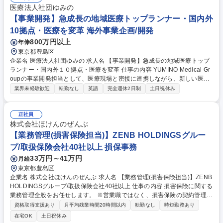
トに対する応対品質向上のための施策・業務改善提案 ■メール対応や関連
医療法人社団ゆみの
データの入力・管理業務 ■センター全体のコールマネジメントおよび円滑
【事業開発】急成長の地域医療トップランナー・国内外
な運営の推進 募集職種 【品川/池袋/コールセンター管理者候補】プリンス
10拠点・医療を変革 海外事業企画/開発
ホテルの予約受付/経営基盤◎
800万円以上
年俸
東京都豊島区
企業名 医療法人社団ゆみの 求人名 【事業開発】急成長の地域医療トップ
ランナー・国内外１０拠点・医療を変革 仕事の内容 YUMINO Medical Gr
oupの事業開発担当として、医療現場と密接に連携しながら、新しい医療
モデルの企画・実装を推進して頂きます。単なる企画立案にとどまらず、
業界未経験歓迎
転勤なし
英語
完全週休2日制
土日祝休み
現場に入り込み、実装まで担うポジションです。 (1)新規医療サービスの
企画立案・推進 (2)医療拠点の展開、既存拠点の機能強化に関する企画 (3)
現場オペレーションの改善、業務設計 (4)大学・研究機関・地域連携先と
正社員
の協働プロジェクト推進 (5)医療現場の課題を起点とした新規事業テーマ
株式会社ほけんのぜんぶ
の探索 (6)経営会議等への事業計画・進捗レポート、提案 募集職種 【事業
【業務管理(損害保険担当)】ZENB HOLDINGSグルー
開発】急成長の地域医療トップランナー・国内外１０拠点・医療を変革
プ/取扱保険会社40社以上 損保事務
33万円～41万円
月給
東京都豊島区
企業名 株式会社ほけんのぜんぶ 求人名 【業務管理(損害保険担当)】ZENB
HOLDINGSグループ/取扱保険会社40社以上 仕事の内容 損害保険に関する
業務管理全般をお任せします。 ※営業職ではなく、損害保険の契約管理・
計上・保全・販売管理を担う業務管理ポジションです。 ■損害保険契約の
資格取得支援あり
月平均残業時間20時間以内
転勤なし
時短勤務あり
新規、更新、更改、保全、異動、解約に関する業務管理■損保会社システ
在宅OK
土日祝休み
ムを用いた契約管理、計上確認■販売不可募集人に紐づく満期契約、保全