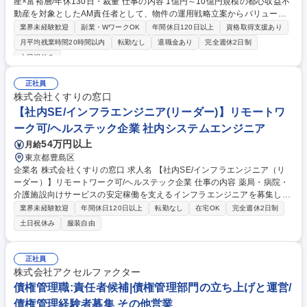
産×富裕層/年休130日・裁量 仕事の内容 1億円～10億円規模の都心収益不
動産を対象としたAM責任者として、物件の運用戦略立案からバリューア
ップ、チームのマネジメントまでを統括し、顧客と自社の資産価値最大化
業界未経験歓迎
副業・WワークOK
年間休日120日以上
資格取得支援あり
を牽引していただきます。 ■リーシング戦略・バリューアップ施策による
月平均残業時間20時間以内
転勤なし
退職金あり
完全週休2日制
収益性・資産価値の向上 ■賃料収入・運営コスト等の収支管理、パフォー
土日祝休み
マンス分析と運用改善 ■物件取得・売却の投資判断サポート、ポートフォ
リオの最適化 ■AM部門の組織マネジメント、チームビルディング ※自社
正社員
保有と顧客保有の双方に関わり、多様な投資案件の経験を積めます。 募集
株式会社くすりの窓口
職種 【AM責任者/幹部候補】都心高級不動産×富裕層/年休130日・裁量
【社内SE/インフラエンジニア(リーダー)】リモートワ
ーク可/ヘルステック企業 社内システムエンジニア
54万円以上
月給
東京都豊島区
企業名 株式会社くすりの窓口 求人名 【社内SE/インフラエンジニア（リ
ーダー）】リモートワーク可/ヘルステック企業 仕事の内容 薬局・病院・
介護施設向けサービスの安定稼働を支えるインフラエンジニアを募集して
います。AWSを活用し、スケーラブルで高可用性な環境を構築・運用して
業界未経験歓迎
年間休日120日以上
転勤なし
在宅OK
完全週休2日制
います。設計から運用まで幅広く携わることが可能です。 医療業界のDX
土日祝休み
服装自由
を支える社会貢献性の高い仕事に挑戦しながら、スキルを磨くことができ
ます。 【仕事内容】■担当サービスの新規、または既存機能の設計・開
発・テスト・リリースの実施■担当サービスの保守、監視、トラブルシュ
正社員
ーティング、バグ改修■担当サービスのシステム改善(リファクタリング、
株式会社アクセルファクター
最適なアーキテクチャの選定・導入・評価、負・荷測定およびパフォーマ
債権管理職:責任者候補|債権管理部門の立ち上げと運営/
ンス改善)の実施 募集職種 【社内SE/インフラエンジニア（リーダー）】
債権管理経験者募集 その他営業
リモートワーク可/ヘルステック企業