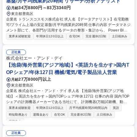
基盤/月平均残業約20時間 リサーチ/分析アナリスト
34万8800円～83万3340円
月給
東京都豊島区
企業名 トランスコスモス株式会社 求人名 【データアナリスト】在宅勤務
可/プライム上場の安定基盤/月平均残業約20時間 仕事の内容 データマネジ
メント部にて、各部門が活用するデータの整形・集計から、 Power BIに
よるダッシュボード作成/運用まで一気通貫で担当いただきます。 ・Powe
業界未経験歓迎
年間休日120日以上
在宅OK
完全週休2日制
土日祝休み
r BI ダッシュボードの設計・構築・運用（Power Query/DAX、データモデ
ル設計、更新管理）/データ集計・分析（KPI定義、SQL/Excelでの抽出・
集計、定期レポート作成）/社内外データの整形・クレンジング（欠損/重
正社員
複/表記ゆれ対応、コード体系統一）/データ品質管理とデータ定義の整備
株式会社エー・アンド・デイ
（マスタ管理、データ辞書/指標定義書の作成・更新）/関係部門との要件
【池袋/海外営業(アジア地域)】<英語力を生かす>国内T
整理・改善提案（課題ヒアリング、分析観点提示、意思決定支援） 募集職
OPシェア/年休127日 機械/電気/電子製品法人営業
種 【データアナリスト】在宅勤務可/プライム上場の安定基盤/月平均残業
27万8000円以上
月給
約20時間
東京都豊島区
企業名 株式会社エー・アンド・デイ 求人名 【池袋/海外営業(アジア地
域)】＜英語力を生かす＞国内TOPシェア/年休127日 仕事の内容 国内TOP
シェアの計測機器メーカーである当社にて、計測機器(万能試験機、動的
試験機等)の海外営業。現地法人や代理店のサポートを主軸に新規代理店
業界未経験歓迎
年間休日120日以上
月平均残業時間20時間以内
英語
開拓や開発部門と連携した技術提案まで幅広くお任せします。 【具体的に
時短勤務あり
退職金あり
在宅OK
完全週休2日制
土日祝休み
は】■海外現地法人・代理店のサポート（販売計画立案、納期管理等）■海
服装自由
外代理店開拓及びエンドユーザーへの拡販■国内外の展示会サポート（製
品説明等）■データ分析に基づく製品企画・価格設定【魅力】自身の提案
正社員
が成果に直結するやりがいを実感できます。将来的には海外現地法人へ赴