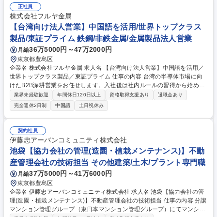
正社員
株式会社フルヤ金属
【台湾向け法人営業】中国語を活用/世界トップクラス
製品/東証プライム 鉄鋼/非鉄金属/金属製品法人営業
36万5000円～47万2000円
月給
東京都豊島区
企業名 株式会社フルヤ金属 求人名 【台湾向け法人営業】中国語を活用／
世界トップクラス製品／東証プライム 仕事の内容 台湾の半導体市場に向
けたB2B深耕営業をお任せします。入社後は社内ルールの習得から始め、
先輩と月1回（2～4日程度）の台湾出張へ同行します。ルーチン確認や新
業界未経験歓迎
年間休日120日以上
資格取得支援あり
退職金あり
製品協議、顧客関係構築を担います。 【商材】熱電対やスパッタリングタ
完全週休2日制
中国語
土日祝休み
ーゲット等、半導体製造に不可欠な貴金属製品 【営業スタイル】エリア売
上基準で顧客を担当しチームの売上目標を重視します。価格交渉は管理職
がサポートするため顧客への価値提供に集中できます。 【ポイント】製造
契約社員
部門の生産能力に応じた社内調整力が不可欠です。社内外の連携を大切に
伊藤忠アーバンコミュニティ株式会社
しながら、日本と海外の架け橋として活躍できるポジションです 募集職種
池袋【協力会社の管理(造園・植栽メンテナンス)】不動
【台湾向け法人営業】中国語を活用／世界トップクラス製品／東証プライ
産管理会社の技術担当 その他建築/土木/プラント専門職
ム
37万5000円～41万6000円
月給
東京都豊島区
企業名 伊藤忠アーバンコミュニティ株式会社 求人名 池袋【協力会社の管
理(造園・植栽メンテナンス)】不動産管理会社の技術担当 仕事の内容 分譲
マンション管理グループ（東日本マンション管理グループ）にてマンショ