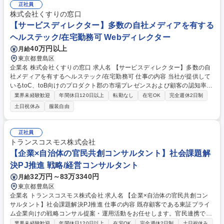
サーバ／Web・ECサイト用サーバ・システムの設計～運用保守■環境：●
正社員
サーバー(Windows、Linux)●NW(Ubiquiti/YAMAHA/Cisco、HPE等のスイ
株式会社くすりの窓口
ッチ、ルータ、無線LAN全般)●クラウド(AWS、GoogleCloud、Azure)●D
【サービスディレクター】多数の自社メディアを有する
B(Oracle、PostgreSQL、MySQL、SqlServerDWH等)●管理系(Zabbix、O
ヘルステック/在宅勤務可 Webディレクター
rion、Slack、Git)●ミドルウェア(NetFramework、Postfix) 募集職種 【大
40万円以上
月給
塚/リモート可/インフラエンジニア】ゲオグループのインフラを支える
東京都豊島区
企業名 株式会社くすりの窓口 求人名 【サービスディレクター】多数の自
社メディアを有するヘルステック/在宅勤務可 仕事の内容 当社が提供して
いるtoC、toB向けのプロダクト郡の市場プレゼンスおよび顧客の認知率向
上を強化することをミッションに、マーケティング業務全般に携わってい
業界未経験歓迎
年間休日120日以上
転勤なし
在宅OK
完全週休2日制
ただきます。マーケット分析・リサーチを行って事業課題 を整理した上
土日祝休み
服装自由
で、ユーザーの理解からマーケティング戦略を立案。その戦略の実現に向
けて社内外の制作チームをディレクションし並走して遂行していく業務と
なります。市場・業界動向や顧客ニーズ調査、競合調査をふまえ、各プロ
正社員
ダクトのマーケティング戦略を立案・マーケティング戦略に基いた、各施
トランスコスモス株式会社
策の企画から実行まで事業部内のデザイナー・エンジニアとコミュニケー
【企業×自治体の官民共創コンサルタント】社会課題解
ションを取りながら、実行いただきます。 募集職種 【サービスディレク
決PJ推進 戦略/経営コンサルタント
ター】多数の自社メディアを有するヘルステック/在宅勤務可
32万円～83万3340円
月給
東京都豊島区
企業名 トランスコスモス株式会社 求人名 【企業×自治体の官民共創コン
サルタント】社会課題解決PJ推進 仕事の内容 既存顧客である東証プライ
ム企業向けの戦略コンサル提案・運用活動をお任せします。官民連携での
社会課題解決方法をお客様企業に提案します。 ・お客様企業のビジョン、
業界未経験歓迎
年間休日120日以上
在宅OK
完全週休2日制
土日祝休み