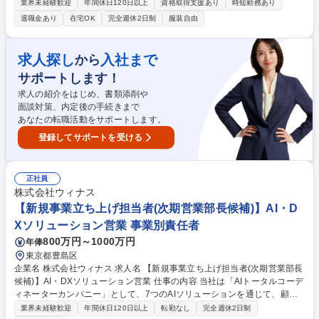
事会や総会などの窓口業務などを行っていただきます。当社の業務に慣れ
業界未経験歓迎
年間休日120日以上
資格取得支援あり
時短勤務あり
ましたらリーダー職になっていただくことを期待しております。 具体的に
退職金あり
在宅OK
完全週休2日制
服装自由
は以下をお任せします。■管理組合の運営支援（課題解決やよりよい住環
境のための提案・理事会や総会の資料作成・会場準備・運営／サポート業
務） ■会計業務サポート（収支予算案や決算案の作成、収支報告、管理費
求人探し
入社まで
から
収納）■建設設備維持管理の企画・実施および補修・修繕のサポート等 ※
サポートします！
工事などの実作業は発生いたしません。■物件巡回 等 お客様と長期に関わ
り続け、価値提供を目の前で実感できる環境です。 募集職種 池袋【マン
求人の紹介をはじめ、書類添削や
ションフロント】伊藤忠G/フルフレックス◎/コールセンター有
面談対策、内定後の手続きまで
あなたの転職活動をサポートします。
登録してサポートを受ける
正社員
株式会社ウィナス
【新規事業立ち上げ担当者(次期営業部長候補)】AI・D
Xソリューション営業 事業別責任者
800万円～1000万円
年俸
東京都豊島区
企業名 株式会社ウィナス 求人名 【新規事業立ち上げ担当者(次期営業部長
候補)】AI・DXソリューション営業 仕事の内容 当社は「AIトータルコーデ
ィネーターカンパニー」として、7つのAIソリューションを通じて、顧客
のAX（AIトランスフォーメーション）を支援しています。現在は、AIソリ
業界未経験歓迎
年間休日120日以上
転勤なし
完全週休2日制