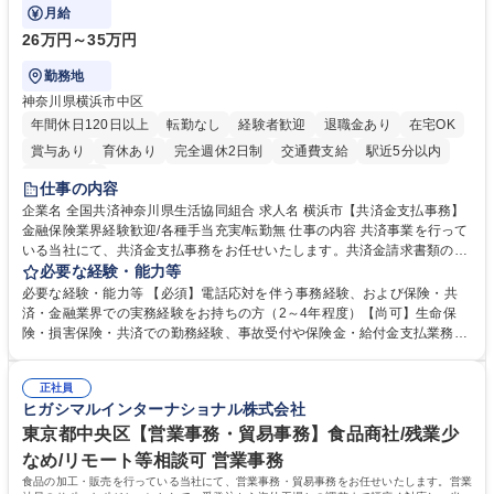
対応や書類発送等を担当します。
月給
26万円～35万円
勤務地
神奈川県横浜市中区
年間休日120日以上
転勤なし
経験者歓迎
退職金あり
在宅OK
賞与あり
育休あり
完全週休2日制
交通費支給
駅近5分以内
土日祝休み
仕事の内容
企業名 全国共済神奈川県生活協同組合 求人名 横浜市【共済金支払事務】
金融保険業界経験歓迎/各種手当充実/転勤無 仕事の内容 共済事業を行って
いる当社にて、共済金支払事務をお任せいたします。共済金請求書類の受
付・内容確認・審査・データ入力のほか、加入者様や医療機関等からの問
必要な経験・能力等
い合わせ電話対応や書類発送等を担当します。 ■共済金請求書類の受付、
必要な経験・能力等 【必須】電話応対を伴う事務経験、および保険・共
内容確認、および共済金支払に関する審査・事務処理業務全般を担当 ■専
済・金融業界での実務経験をお持ちの方（2～4年程度）【尚可】生命保
用システムへのデータ入力、各種必要書類の作成・発送作業 ■加入者様や
険・損害保険・共済での勤務経験、事故受付や保険金・給付金支払業務経
医療機関等からの各種問い合わせに対する丁寧かつ迅速な電話応対 ■現場
験がある方 【求める人物像】■相手の立場に立った丁寧な対応ができる方
調査の対応および業務プロセスの改善活動 【業務内容の変更範囲】当社の
■チームワークを大切にし、素直に学べる方★外勤の保険営業から内勤事
指定する業務 募集職種 横浜市【共済金支払事務】金融保険業界経験歓迎/
正社員
務へのキャリアチェンジ希望者も大歓迎です！ 学歴・資格 学歴：大学院
ヒガシマルインターナショナル株式会社
各種手当充実/転勤無
大学 高専 短大 専修学校 高校 語学力： 資格：
東京都中央区【営業事務・貿易事務】食品商社/残業少
なめ/リモート等相談可 営業事務
食品の加工・販売を行っている当社にて、営業事務・貿易事務をお任せいたします。営業