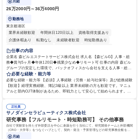
月給
26万2000円～36万4000円
勤務地
東京都港区
業界未経験歓迎
年間休日120日以上
資格取得支援あり
介護休暇あり
転勤なし
未経験者歓迎
時短勤務あり
経験者歓迎
退職金あり
在宅OK
賞与あり
育休あり
仕事の内容
完全週休2日制
交通費支給
長期歓迎
駅近5分以内
土日祝休み
企業名 森ビルエステートサービス株式会社 求人名 【森ビルG】人事・総
務◆賞与5ヶ月◆年休120日◆残業少なめ◆リモート可 仕事の内容 森ビル
グループの安定した環境で、バックオフィスから会社を支える人事・総務
をお任せします。 労務と総務の業務をバランスよく担当し、ゆくゆくは制
必要な経験・能力等
度改定などのコア業務にも挑戦できる、やりがいある環境です。 ■勤怠管
必要な経験・能力等 【必須】人事経験（労務・給与社保等）及び総務経験
理、給与計算、社会保険手続き、年末調整等の労務管理全般 ■入退社手続
【歓迎】経理実務経験、簿記3級以上 業界未経験の方も歓迎です。マニュ
き、社内規定の改定や人事制度改定などのコア業務 ■社内イベントの企画
アルと部内OJT体制があるため、即戦力として安心して始められます。
運営やその他総務業務全般 ※労務と総務を1：1の割合でお任せ。 入社後
【魅力・やりがい】森ビルGの安定基盤で労務から総務まで幅広く携われ
は部内のOJTを中心に、あなたの経験に合わせて不足している部分はいつ
ます。定型業務に留まらず、社内規定や人事制度の改定など会社のコア業
でも質問・相談できる環境が整っているため、安心して成長できます。 募
正社員
務に挑戦できるため、自身の成長と組織への貢献度をダイレクトに実感で
サノダインセラピューティクス株式会社
集職種 【森ビルG】人事・総務◆賞与5ヶ月◆年休120日◆残業少なめ◆
きます。 残業少なめ、週1日リモート可など、ワークライフバランスを保
リモート可
ち長期活躍できる環境です。 「これまでの幅広い経験を活かし、長期的な
研究事務【フルリモート・時短勤務可】 その他事務
キャリアを築きたい」という前向きな意欲と挑戦を全力で応援します。 学
自社で実験室を持たず外部委託を中心に創薬を行う当社にて、研究開発チームと外部機関
歴・資格 学歴：大学院 大学 高専 短大 専修学校 高校 語学力： 資格：日商
（CRO・大学等）をつなぐハブとして、契約・発注・予算管理などの研究事務全般をお
任せします。
簿記検定1級 日商簿記検定2級 日商簿記検定3級
月給