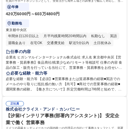
社員のサポートポジションとして、受発注から海外工場との調整まで幅広く対応し、当社
事業の根幹を支えていただきます。
年俸
420万6000円～603万4800円
勤務地
東京都中央区
年間休日120日以上
月平均残業時間20時間以内
転勤なし
英語
退職金あり
在宅OK
交通費支給
駅近5分以内
土日祝休み
仕事の内容
企業名 ヒガシマルインターナショナル株式会社 求人名 東京都中央区【営
業事務・貿易事務】食品商社/残業少なめ/リモート等相談可 仕事の内容 食
品の加工・販売を行っている当社にて、営業事務・貿易事務をお任せいた
します。営業社員のサポートポジションとして、受発注から海外工場との
必要な経験・能力等
調整まで幅広く対応し、当社事業の根幹を支えていただきます。 ■受発注
必要な経験・能力等 【必須】■営業事務または貿易事務の経験■英語での
業務、請求書発行 ■海外工場とのスケジュール調整 ■在庫管理 ■輸入書類
メールのやり取りに抵抗感の無い方 【尚可】■商社での営業事務の経験■
の確認・作成 ■配送手配 ■通関業者を通して行う輸出入業全般 ■倉庫との
通関業務の経験。 【働き方について】所定労働時間は7時間と短めで、残
倉入れ調整等 ※ゼネラリストとしてのキャリアアップを目指すことが可能
業も月平均20時間以下です。時差出勤制度や週1日のリモート勤務も相談
です。単に商品を販売するだけでなく原料の仕入れから販売までをトータ
可能で、ワークライフバランスを保ち長期就業しやすい環境です。 【当社
ルプロデュースしているため、商品に関わる全ての業務をサポート頂きま
正社員
の強み】1991年の設立以来、外食産業を中心としたお客様の多様なニー
株式会社クライス・アンド・カンパニー
す。 募集職種 東京都中央区【営業事務・貿易事務】食品商社/残業少なめ/
ズに沿った冷凍水産物等の生産・輸入・販売を一貫して手掛けています。
リモート等相談可
自社工場と海外拠点の強固な連携によるワンストップサービスが最大の強
【汐留/インテリア事務(部署内アシスタント)】 安定企
みです。 学歴・資格 学歴：大学院 大学 語学力：英語 資格：
業で働く 営業事務
ドイツの高級キッチンメーカーの国内唯一の代理店の当社にて事務スタッフとして、部署