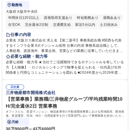
勤務地
大阪府大阪市中央区
年間休日120日以上
資格取得支援あり
時短勤務あり
退職金あり
在宅OK
完全週休2日制
交通費支給
駅近5分以内
土日祝休み
服装自由
第二新卒歓迎
寮・社宅あり
食事補助あり
仕事の内容
企業名 大阪ガス株式会社 求人名 【第二新卒】事務系総合職 #関西を代表
するインフラ企業 #ポテンシャル採用 仕事の内容 事務系総合職として、
人事総務、資源海外、事業企画、営業などの業務に従事していただきま
す。 【業務内容の一例】■所属事業部の勤労業務 ■海外に関係する各種業
必要な経験・能力等
務 ■営業部門の企画スタッフ、ルート営業 【キャリアパス】入社後の配属
必要な経験・能力等 ★当社でご活躍期待できるポテンシャルを有している
ポジションで一定期間ご活躍頂いた後、本人の適性及び将来のキャリアを
方 【人物像】・ロジカルシンキングで物事を捉えられる ・社内及び社外
鑑みてジョブローテーションを行います。 【育成】OJTでの現場育成や研
関係者と円滑なコミュニケーションを図れる ■2024年度から2026年度ま
修カリキュラムを通じて、Daigasグループの業務で必要となる知識につい
での3ヵ年を対象とする「Daigasグループ中期経営計画2026」を策定しま
て学んでいただきます。 募集職種 【第二新卒】事務系総合職 #関西を代
した。https://www.osakagas.co.jp/company/press/pr2024/1777576_564
表するインフラ企業 #ポテンシャル採用
正社員
72.html ■エネルギーセキュリティの不安定化や気候変動による自然災害の
三井物産都市開発株式会社
甚大化など、これまで以上に社会課題解決の重要性が高まっています。
「未来の日常」の創造に向けて持続可能な社会の実現に貢献してまいりま
【営業事務】業務職/三井物産グループ/平均残業時間10
す。 学歴・資格 学歴：大学院 大学 語学力： 資格：
H/完全週休2日 営業事務
オフィスビル、賃貸マンション、物流倉庫等の不動産開発事業における用地取得、開発推
進、賃貸運営、売却、仲介・活用提案等を行う営業部門において事務業務を担当いただき
ます。
月給
30万9500円～43万4000円