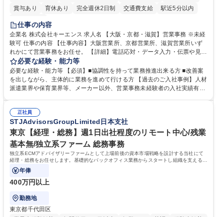
賞与あり
育休あり
完全週休2日制
交通費支給
駅近5分以内
土日祝休み
仕事の内容
企業名 株式会社キーエンス 求人名 【大阪・京都・滋賀】営業事務 ※未経
験可 仕事の内容 【仕事内容】大阪営業所、京都営業所、滋賀営業所いず
れかにて営業事務をお任せ。 【詳細】電話応対・データ入力・伝票や見積
の作成・カタログ送付・来客対応・営業所内で発生する事務業務や業務改
必要な経験・能力等
善をお任せ。 【教育制度】ご入社後、育成担当とペアになりながらOJTに
必要な経験・能力等 【必須】■協調性を持って業務推進出来る方 ■改善案
て業務を覚えていただくことが可能です。業務システムがきちんと構築さ
を出しながら、主体的に業務を進めて行ける方 【過去のご入社事例】人材
れているため、スムーズに仕事に慣れることができる環境です。また、
派遣業界や保育業界等、メーカー以外、営業事務未経験者の入社実績有
「チームで成果を出す文化」があり、良いやり方を積極的に共有しながら
【当社の事務職について】単なる事務ではなく主体性を発揮したサポート
常に改善を目指す風土のため、安心して業務に取り組んでいただけます。
により、キーエンスの付加価値向上に貢献します。ベースの定型業務に加
募集職種 【大阪・京都・滋賀】営業事務 ※未経験可
正社員
えて、お客様や社員の状況に合わせ、能動的なサポート、改善の動きも期
STJAdvisorsGroupLimited日本支社
待され。組織を支えるスペシャリストとして、チームに貢献し、結果的に
社員から頼られる存在になることができます。平均19:30の退勤以降の業
東京【経理・総務】週1日出社程度のリモート中心/残業
務の持ち帰りも禁止されており、メリハリのある働き方となります。 学
基本無/独立系ファーム 総務事務
歴・資格 学歴：大学院 大学 高専 短大 語学力： 資格：
独立系ECMアドバイザリーファームとして上場前後の資本市場戦略を設計する当社にて
経理・総務をお任せします。基礎的なバックオフィス業務からスタートし組織を支える専
任担当として広く活躍できる環境です。
年俸
400万円以上
勤務地
東京都千代田区