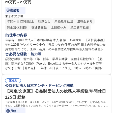
23万円～27万円
勤務地
東京都文京区
年間休日120日以上
転勤なし
未経験者歓迎
退職金あり
完全週休2日制
交通費支給
土日祝休み
第二新卒歓迎
仕事の内容
企業名 一般社団法人日本内科学会 求人名 第二新卒歓迎！【正社員事務】
年休120日/デスクワーク中心で残業少なめ 仕事の内容 日本内科学会の会
員管理部門にて、医師（会員）の年会費徴収や住所等個人情報の変更シス
テム入力、電話・FAX対応をお任せします。将来的には、各種委員会の運
必要な経験・能力等
営事務局業務などにも幅広く携わっていただきます。 【会員管理・データ
必要な経験・能力等 《第二新卒・業界未経験・職種未経験歓迎》 【必
入力業務】 ・医師（会員）の住所変更、個人情報のシステム登録・更新
須】基本的なPC操作（Word、Excelによるデータ入力やメール対応等）
・年会費の徴収管理や入金データの照合確認 【問い合わせ対応】 ・会員
ができる方 【魅力点】 ・年休120日以上に加え、9時～17時の「実働7時
（医師）からの電話、FAX、ネット申請に伴う相談受付 ・複雑な案件のへ
間勤務」で残業も少なくワークライフバランスは抜群です。 【将来的な業
のエスカレーション・連携対応 募集職種 第二新卒歓迎！【正社員事務】
務（各種委員会運営）】 ・学会内における各種委員会のスケジュール調
年休120日/デスクワーク中心で残業少なめ
正社員
整、資料作成、当日の運営サポート 学歴・資格 学歴：大学院 大学 語学
公益財団法人日本アンチ・ドーピング機構
力： 資格：
【東京/文京区】公益財団法人の総務人事業務/年間休日
125日 総務
下記業務を部長1名、課長1名、メンバー2名で分担して遂行しています。 はじめは担当
者として業務を覚えていただき、ゆくゆくはリーダーやマネージャーポジションとして活
躍いただくことを期待しています。
月給