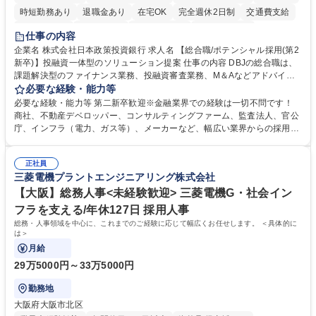
時短勤務あり
退職金あり
在宅OK
完全週休2日制
交通費支給
駅近5分以内
土日祝休み
第二新卒歓迎
寮・社宅あり
仕事の内容
食事補助あり
託児所あり
企業名 株式会社日本政策投資銀行 求人名 【総合職/ポテンシャル採用(第2
新卒)】投融資一体型のソリューション提案 仕事の内容 DBJの総合職は、
課題解決型のファイナンス業務、投融資審査業務、M＆Aなどアドバイザ
リー業務、地域戦略企画業務など、多様な業務に精通し、複数の専門性を
必要な経験・能力等
掛け合わせて広く社会に貢献していく職種です。 入社後は、横断的なロー
必要な経験・能力等 第二新卒歓迎※金融業界での経験は一切不問です！
テーションを経て適性や専門性に応じたキャリアを形成していただきま
商社、不動産デベロッパー、コンサルティングファーム、監査法人、官公
す。総合職として入社いただき、下記いずれかの部門でご活躍いただきま
庁、インフラ（電力、ガス等）、メーカーなど、幅広い業界からの採用実
す。※未経験の方に関しては、入行後3ヶ月間の金融の実務を学んでいた
績があります。 ＜求める人物像＞DBJでは、強い社会的使命感をもち、今
だく研修を準備しております。 ・法人RM業務・金融機能業務・コーポレ
後の日本のあり方を俯瞰する総合性と、金融分野のフロンティアを切り拓
ート・ナレッジ業務 ※それぞれの業務内容に関しては、別途その他労働条
正社員
く高い志を併せもった人材を求めています。ポテンシャル採用（第2新
三菱電機プラントエンジニアリング株式会社
件備考欄に記載 募集職種 【総合職/ポテンシャル採用(第2新卒)】投融資一
卒）では、金融業界での経験や知識を問いません。新たな時代を見据え
体型のソリューション提案
て、複雑化する社会課題の解決に向けて先鞭をつける役割を担いたい、と
【大阪】総務人事<未経験歓迎> 三菱電機G・社会イン
いう気概をお持ちの方を心待ちにしています。 学歴・資格 学歴：大学院
フラを支える/年休127日 採用人事
大学 語学力： 資格：
総務・人事領域を中心に、これまでのご経験に応じて幅広くお任せします。 ＜具体的に
は＞
月給
29万5000円～33万5000円
勤務地
大阪府大阪市北区