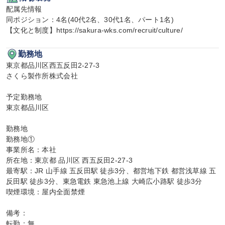
配属先情報

同ポジション：4名(40代2名、30代1名、パート1名)

【文化と制度】https://sakura-wks.com/recruit/culture/
勤務地
東京都品川区西五反田2-27-3

さくら製作所株式会社

予定勤務地

東京都品川区

勤務地

勤務地①

事業所名：本社

所在地：東京都 品川区 西五反田2-27-3

最寄駅：JR 山手線 五反田駅 徒歩3分、都営地下鉄 都営浅草線 五
反田駅 徒歩3分、東急電鉄 東急池上線 大崎広小路駅 徒歩3分

喫煙環境：屋内全面禁煙

備考：

転勤：無