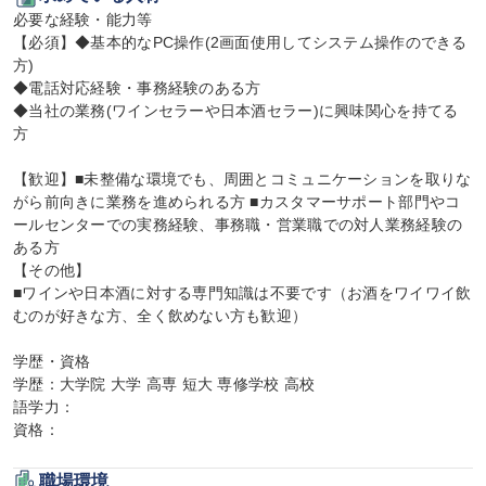
必要な経験・能力等

【必須】◆基本的なPC操作(2画面使用してシステム操作のできる
方)

◆電話対応経験・事務経験のある方

◆当社の業務(ワインセラーや日本酒セラー)に興味関心を持てる
方

【歓迎】■未整備な環境でも、周囲とコミュニケーションを取りな
がら前向きに業務を進められる方 ■カスタマーサポート部門やコ
ールセンターでの実務経験、事務職・営業職での対人業務経験の
ある方

【その他】

■ワインや日本酒に対する専門知識は不要です（お酒をワイワイ飲
むのが好きな方、全く飲めない方も歓迎）

学歴・資格

学歴：大学院 大学 高専 短大 専修学校 高校

語学力：

資格：
職場環境