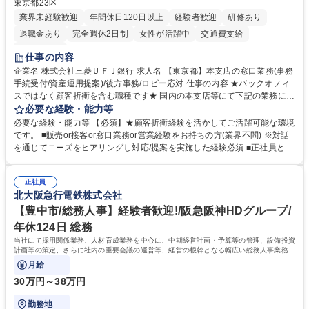
東京都23区
業界未経験歓迎
年間休日120日以上
経験者歓迎
研修あり
退職金あり
完全週休2日制
女性が活躍中
交通費支給
土日祝休み
仕事の内容
企業名 株式会社三菱ＵＦＪ銀行 求人名 【東京都】本支店の窓口業務(事務
手続受付/資産運用提案)/後方事務/ロビー応対 仕事の内容 ★バックオフィ
スではなく顧客折衝を含む職種です★ 国内の本支店等にて下記の業務に従
事していただきます。 ■窓口/後方/ロビーにて事務手続等の受付・オペレ
必要な経験・能力等
ーション、お客様対応 ■窓口にて、ご来店された個人のお客様に対して金
必要な経験・能力等 【必須】★顧客折衝経験を活かしてご活躍可能な環境
融商品のご提案 ■効率的な事務運用の検討・構築等 ≪業務紹介：ご応募前
です。 ■販売or接客or窓口業務or営業経験をお持ちの方(業界不問) ※対話
に必ずご覧ください≫ ※記事 https://www.mysite.bk.mufg.jp/career/circle/
を通じてニーズをヒアリングし対応/提案を実施した経験必須 ■正社員とし
article17/ ※動画 https://youtu.be/H-S7HaJqqbg 募集職種 【東京都】本支
ての就業経験1年以上 【歓迎】■金融業界での就業経験■銀行での預金為替
店の窓口業務(事務手続受付/資産運用提案)/後方事務/ロビー応対
事務経験 ■金融商品の提案・販売経験 ≪魅力≫研修やOJT環境が整ってい
正社員
るので安心して入行いただけます。 幅広いキャリアの選択肢があり、公募
北大阪急行電鉄株式会社
や社内副業等を活用し、 一人ひとりが挑戦できるカルチャーが浸透してい
ます。 学歴・資格 学歴：大学院 大学 高専 短大 専修学校 高校 語学力：
【豊中市/総務人事】経験者歓迎!/阪急阪神HDグループ/
資格：
年休124日 総務
当社にて採用関係業務、人材育成業務を中心に、中期経営計画・予算等の管理、設備投資
計画等の策定、さらに社内の重要会議の運営等、経営の根幹となる幅広い総務人事業務全
般を担当していただきます。
月給
30万円～38万円
勤務地