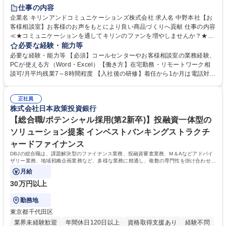
仕事の内容
企業名 キリンアンドコミュニケーションズ株式会社 求人名 中野本社【お
客様相談室】お客様のお声をもとにより良い商品づくりへ貢献 仕事の内容
≪★コミュニケーションを通してキリンのファンを増やしませんか？★≫
お客様のお声をより良い商品づくりに活かしていく上で、窓口となるお客
必要な経験・能力等
様相談室でのお仕事です。 日々お客様からいただくキリングループへのご
必要な経験・能力等 【必須】コールセンターやお客様相談室の業務経験、
意見を、企業活動に活かしています。お客様からの声に迅速かつ誠意をも
PCが使える方（Word・Excel）【働き方】在宅勤務・リモートワーク相
って対応、情報提供するとともにグループ内活動に反映しています。 【具
談可/月平均残業7～8時間程度 【入社後の研修】着任から1か月は電話対応
体的には】電話応対、メール、お手紙対応、ご指摘品調査報告書作成、有
のOJTを中心に実施し、電話対応に慣れた段階でメール・手紙のOJTを実
人チャットボット対応など。 【1日の対応件数】■電話：月間一人当たり
施する予定です。独り立ち以降もしっかりフォローする体制を整えていま
平均100件前後■メール・手紙：同上40件前後 募集職種 中野本社【お客様
正社員
すのでご安心ください。 【当社について】キリングループの広報機能を担
株式会社日本政策投資銀行
相談室】お客様のお声をもとにより良い商品づくりへ貢献
う会社として、お客様との出会いを大切にし、磨き上げたホスピタリティ
を込めてコミュニケーションをとりながら広報関連業務を行っておりま
【総合職/ポテンシャル採用(第2新卒)】投融資一体型の
す。 学歴・資格 学歴：大学院 大学 高専 短大 専修学校 高校 語学力： 資
ソリューション提案 インベストバンキングストラクチ
格：
ャードファイナンス
DBJの総合職は、課題解決型のファイナンス業務、投融資審査業務、M＆Aなどアドバイ
ザリー業務、地域戦略企画業務など、多様な業務に精通し、複数の専門性を掛け合わせて
広く社会に貢献していく職種です。
月給
30万円以上
勤務地
東京都千代田区
業界未経験歓迎
年間休日120日以上
資格取得支援あり
経験不問