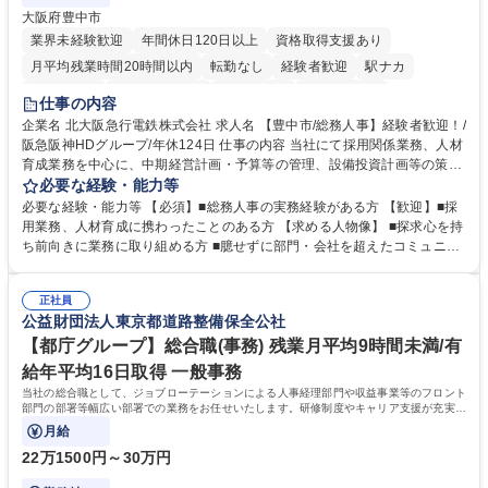
大阪府豊中市
業界未経験歓迎
年間休日120日以上
資格取得支援あり
月平均残業時間20時間以内
転勤なし
経験者歓迎
駅ナカ
退職金あり
完全週休2日制
交通費支給
駅近5分以内
仕事の内容
土日祝休み
服装自由
昼食補助あり
食事補助あり
企業名 北大阪急行電鉄株式会社 求人名 【豊中市/総務人事】経験者歓迎！/
阪急阪神HDグループ/年休124日 仕事の内容 当社にて採用関係業務、人材
育成業務を中心に、中期経営計画・予算等の管理、設備投資計画等の策
定、さらに社内の重要会議の運営等、経営の根幹となる幅広い総務人事業
必要な経験・能力等
務全般を担当していただきます。 【主な業務内容】 ■採用関係業務および
必要な経験・能力等 【必須】■総務人事の実務経験がある方 【歓迎】■採
人材育成(社員研修)業務の推進 ■中期経営計画および予算等の管理 ■設備
用業務、人材育成に携わったことのある方 【求める人物像】 ■探求心を持
投資計画等の策定 ■社内の重要会議の運営 ■その他総務人事業務全般 【入
ち前向きに業務に取り組める方 ■臆せずに部門・会社を超えたコミュニケ
社後】入社後は採用や育成をメインに担当し将来的には経営根幹に関わる
ーションの取れる方 ■自分で考えて行動のできる方 ■第二の創業期を迎え
総務人事業務全般へ幅広く従事していただきます。 募集職種 【豊中市/総
る当社で組織の次代を担うネクスト人材として長期的に成長したい方 ■周
務人事】経験者歓迎！/阪急阪神HDグループ/年休124日
正社員
囲のメンバーと協調しつつ主体性を持って能動的に業務を推進できる方 学
公益財団法人東京都道路整備保全公社
歴・資格 学歴：大学院 大学 高専 短大 専修学校 高校 語学力： 資格：
【都庁グループ】総合職(事務) 残業月平均9時間未満/有
給年平均16日取得 一般事務
当社の総合職として、ジョブローテーションによる人事経理部門や収益事業等のフロント
部門の部署等幅広い部署での業務をお任せいたします。研修制度やキャリア支援が充実し
ております！ ※下記業務詳細
月給
22万1500円～30万円