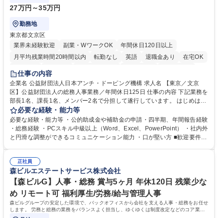
27万円～35万円
勤務地
東京都文京区
業界未経験歓迎
副業・WワークOK
年間休日120日以上
月平均残業時間20時間以内
転勤なし
英語
退職金あり
在宅OK
賞与あり
育休あり
完全週休2日制
交通費支給
土日祝休み
仕事の内容
食事補助あり
企業名 公益財団法人日本アンチ・ドーピング機構 求人名 【東京／文京
区】公益財団法人の総務人事業務／年間休日125日 仕事の内容 下記業務を
部長1名、課長1名、メンバー2名で分担して遂行しています。 はじめは担
当者として業務を覚えていただき、ゆくゆくはリーダーやマネージャーポ
必要な経験・能力等
ジションとして活躍いただくことを期待しています。 【総務・人事グルー
必要な経験・能力等 ・公的助成金や補助金の申請・四半期、年間報告経験
プの業務内容】 ・人事制度関連 ・採用活動 ・教育研修の企画、実行 ・勤
・総務経験 ・PCスキル中級以上（Word、Excel、PowerPoint） ・社内外
怠管理 ・官公庁への各種提出 ・法定の会議運営（評議員会、理事会） ・
と円滑な調整ができるコミュニケーション能力 ・口が堅い方 ■歓迎要件
コンプライアンス ・内部規程やルールの管理、整備、文書管理 ・契約関
・採用業務経験 ・英語に抵抗がない方 ・営業経験 学歴・資格 学歴：大学
連 ・衛生管理 ・防災関連・公的助成金の管理・オフィス、ファシリティ
院 大学 高専 短大 専修学校 高校 語学力： 資格：
管理 ・福利厚生関連 ・職員からの問合せ、相談対応 ・その他日常の総務
正社員
森ビルエステートサービス株式会社
業務全般 募集職種 【東京／文京区】公益財団法人の総務人事業務／年間
休日125日
【森ビルG】人事・総務 賞与5ヶ月 年休120日 残業少な
め リモート可 福利厚生/労務/給与管理人事
森ビルグループの安定した環境で、バックオフィスから会社を支える人事・総務をお任せ
します。 労務と総務の業務をバランスよく担当し、ゆくゆくは制度改定などのコア業務
にも挑戦できる、やりがいある環境です。