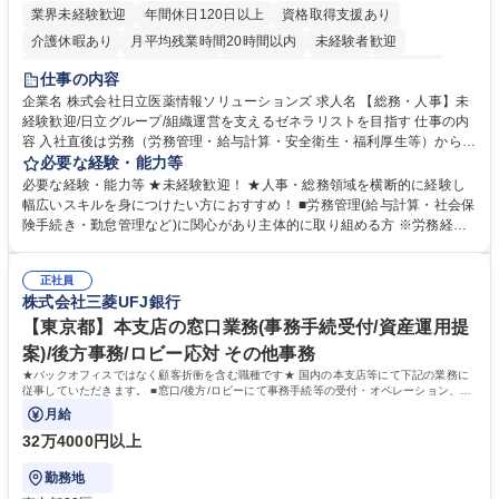
業界未経験歓迎
年間休日120日以上
資格取得支援あり
介護休暇あり
月平均残業時間20時間以内
未経験者歓迎
住宅手当あり
時短勤務あり
退職金あり
在宅OK
賞与あり
仕事の内容
育休あり
完全週休2日制
交通費支給
土日祝休み
寮・社宅あり
企業名 株式会社日立医薬情報ソリューションズ 求人名 【総務・人事】未
経験歓迎/日立グループ/組織運営を支えるゼネラリストを目指す 仕事の内
容 入社直後は労務（労務管理・給与計算・安全衛生・福利厚生等）からお
任せいたします。将来は総務・採用・教育業務へ守備範囲を広げ、組織運
必要な経験・能力等
営を支えるゼネラリストをめざせます。 ・初期業務：労働時間管理、給与
必要な経験・能力等 ★未経験歓迎！ ★人事・総務領域を横断的に経験し
計算、社会保険対応、福利厚生管理、安全衛生、健康経営推進等をお任せ
幅広いスキルを身につけたい方におすすめ！ ■労務管理(給与計算・社会保
します。ご経験に応じて、休職者管理など、幅広く経験を積んでいただき
険手続き・勤怠管理など)に関心があり主体的に取り組める方 ※労務経験
ます。 ・将来的な広がり：総務・採用・教育・税務対応・経営企画等。
者は早期にご活躍いただけます。 ■チームで仕事を推進できる方■将来は
★メンバーがマンツーマンで丁寧に教えるため、ご経験が浅くても安心！
マネジメント職として活躍したい 【尚可】■人事、労務、採用、教育業務
幅広く経験を積みたい意欲がある方に最適な環境です。 募集職種 【総
正社員
のご経験 ■労務管理（給与計算・社会保険手続き・勤怠管理など）の経験
株式会社三菱UFJ銀行
務・人事】未経験歓迎/日立グループ/組織運営を支えるゼネラリストを目
■衛生管理者の資格をお持ちの方 学歴・資格 学歴：大学院 大学 高専 短大
指す
専修学校 高校 語学力： 資格：
【東京都】本支店の窓口業務(事務手続受付/資産運用提
案)/後方事務/ロビー応対 その他事務
★バックオフィスではなく顧客折衝を含む職種です★ 国内の本支店等にて下記の業務に
従事していただきます。 ■窓口/後方/ロビーにて事務手続等の受付・オペレーション、お
客様対応
月給
32万4000円以上
勤務地