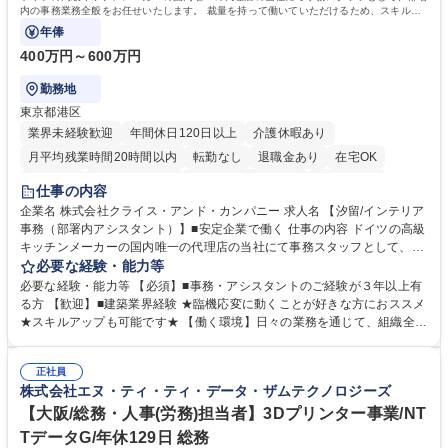
内の事務業務全般をお任せいたします。 裁量を持って働いていただけるため、スキルア
ップも可能です。
年俸
400万円～600万円
勤務地
東京都港区
業界未経験歓迎
年間休日120日以上
介護休暇あり
月平均残業時間20時間以内
転勤なし
退職金あり
在宅OK
育休あり
完全週休2日制
インセンティブあり
交通費支給
仕事の内容
駅近5分以内
土日祝休み
企業名 株式会社クライス・アンド・カンパニー 求人名 【汐留/インテリア
事務（部署内アシスタント）】■安定企業で働く 仕事の内容 ドイツの高級
キッチンメーカーの国内唯一の代理店の当社にて事務スタッフとして、部
署内の事務業務全般をお任せいたします。 裁量を持って働いていただける
必要な経験・能力等
ため、スキルアップも可能です。 【部署内の事務業務全般】 ■サンプルの
必要な経験・能力等 【必須】■事務・アシスタントのご経験が３年以上有
仕分け・整理 ■電話応対 ■書類作成（会議資料、お客様宛請求書、支払書
る方 【歓迎】■建築業界経験 ★臨機応変に動くことが好きな方におススメ
類を取りまとめて経理へ提出等） ■ショールームアテンド・運営・予約業
★スキルアップも可能です★ 【働く環境】日々の業務を通じて、組織全体
務 ■広報・PR業務のアシスタント（SNS投稿補助、資料作成など） ■納品
のサポートを行い、成果を実感できる仕事です。また、コミュニケーショ
時の取扱説明書作成・送付（キッチン、機器等の商品） 募集職種 【汐留/
ンスキルや問題解決能力が磨かれ、キャリアアップのチャンスも豊富。チ
インテリア事務（部署内アシスタント）】■安定企業で働く
正社員
ームとの協力や新しいアイデアを活かす場もあり、やりがいを感じながら
株式会社エヌ・ティ・ティ・データ・ザムテクノロジーズ
働けます。 【歓迎】 ■インテリアの業界のご経験が有る方■PCの作業に慣
れている方 学歴・資格 学歴：大学院 大学 高専 短大 専修学校 語学力： 資
【大阪/総務・人事(労務)担当者】3Dプリンター事業/NT
格：
TデータG/年休129日 総務