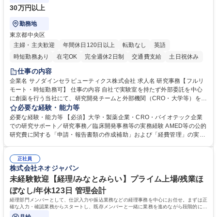
30万円以上
勤務地
東京都中央区
主婦・主夫歓迎
年間休日120日以上
転勤なし
英語
時短勤務あり
在宅OK
完全週休2日制
交通費支給
土日祝休み
仕事の内容
企業名 サノダインセラピューティクス株式会社 求人名 研究事務【フルリ
モート・時短勤務可】 仕事の内容 自社で実験室を持たず外部委託を中心
に創薬を行う当社にて、研究開発チームと外部機関（CRO・大学等）をつ
なぐハブとして、契約・発注・予算管理などの研究事務全般をお任せしま
必要な経験・能力等
す。 ■見積取得、発注、検収、請求処理等の事務手続き ■委託先との定例
必要な経験・能力等 【必須】大学・製薬企業・CRO・バイオテック企業
会議の調整・アジェンダ準備・議事録作成 ■研究報告書、試験関連資料、
での研究サポート／研究事務／臨床開発事務等の実務経験 AMED等の公的
SOP等の整備・版管理・保管 ■研究開発の進捗・タイムライン・予算執行
研究費に関する「申請・報告書類の作成補助」および「経費管理」の実務
管理サポート ■AMED等公的研究費の申請・報告書類作成補助および経費
経験 【尚可】 ■URA経験または産学連携・研究費管理の経験 ■AMED等の
管理 ■社内外関係者との連絡調整・その他研究開発に関わる総務・庶務 募
公的研究費の申請・執行管理経験 ■英語での文書読解・メール対応力 【働
集職種 研究事務【フルリモート・時短勤務可】
正社員
き方について】フルリモートやハイブリッド勤務、時短勤務など個々のラ
株式会社ネオジャパン
イフスタイルに応じた柔軟な働き方が可能です。育児や介護との両立も応
未経験歓迎【経理/みなとみらい】プライム上場/残業ほ
援します。 学歴・資格 学歴：大学院 大学 語学力： 資格：
ぼなし/年休123日 管理会計
経理部門メンバーとして、仕訳入力や振込業務などの経理事務を中心にお任せ。まずは正
確な入力・確認業務からスタートし、既存メンバーと一緒に業務を進めながら段階的に経
理知識を身につけていただきます。