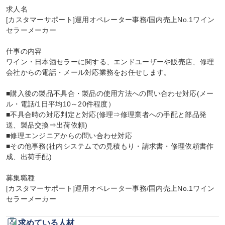
求人名

[カスタマーサポート]運用オペレーター事務/国内売上No.1ワイン
セラーメーカー

仕事の内容

ワイン・日本酒セラーに関する、エンドユーザーや販売店、修理
会社からの電話・メール対応業務をお任せします。

■購入後の製品不具合・製品の使用方法への問い合わせ対応(メー
ル・電話/1日平均10～20件程度）

■不具合時の対応判定と対応(修理⇒修理業者への手配と部品発
送、製品交換⇒出荷依頼)

■修理エンジニアからの問い合わせ対応

■その他事務(社内システムでの見積もり・請求書・修理依頼書作
成、出荷手配)

募集職種

[カスタマーサポート]運用オペレーター事務/国内売上No.1ワイン
セラーメーカー
求めている人材