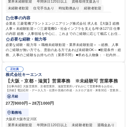
業界未経験歓迎
年間休日120日以上
資格取得支援あり
未経験者歓迎
住宅手当あり
時短勤務あり
経験者歓迎
退職金あり
在宅OK
賞与あり
完全週休2日制
交通費支給
仕事の内容
駅近5分以内
土日祝休み
服装自由
寮・社宅あり
食事補助あり
企業名 三菱電機プラントエンジニアリング株式会社 求人名 【大阪】総務
人事＜未経験歓迎＞◇三菱電機G・社会インフラを支える/年休127日 仕事
の内容 総務・人事領域を中心に、これまでのご経験に応じて幅広くお任せ
します。 ＜具体的には＞ ・総務/人事労務（給与・社保・勤怠管理など）
必要な経験・能力等
・採用・教育研修 ・福利厚生運用 など ※基本的には事務所勤務ですが、
必要な経験・能力等 ＜職種未経験歓迎・業界未経験歓迎＞ ～総務、人事
採用や教育等の業務内容により、関西圏以外への日帰り・宿泊を伴う国内
のご経験が無い方でも、意欲のある方であれば未経験OK～ ■歓迎条件：総
出張もございます。 ※担当業務を持ちつつ、お互いに助け合いながら、総
務、人事のご経験をお持ちの方（業界不問） ■求める人物像：・社内外の
務部という組織として協力しながら進める体制です。 募集職種 【大阪】
関係各部門との調整を率先して行い、業務を円滑に遂行できる協調性やコ
総務人事＜未経験歓迎＞◇三菱電機G・社会インフラを支える/年休127日
ミュニケーション能力を持っている方 ・人事総務領域に興味がありゼネラ
正社員
リスト志向をお持ちの方 学歴・資格 学歴：大学院 大学 語学力： 資格：
株式会社キーエンス
【大阪・京都・滋賀】営業事務 ※未経験可 営業事務
【仕事内容】大阪営業所、京都営業所、滋賀営業所いずれかにて営業事務をお任せ。
【詳細】電話応対・データ入力・伝票や見積の作成・カタログ送付・来客対応・営業所内
で発生する事務業務や業務改善をお任せ。
月給
27万9000円～28万1000円
勤務地
大阪府大阪市淀川区
業界未経験歓迎
年間休日120日以上
未経験者歓迎
退職金あり