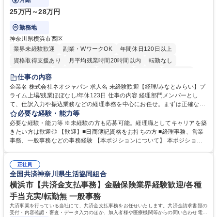
月給
25万円～28万円
勤務地
神奈川県横浜市西区
業界未経験歓迎
副業・WワークOK
年間休日120日以上
資格取得支援あり
月平均残業時間20時間以内
転勤なし
未経験者歓迎
時短勤務あり
退職金あり
在宅OK
賞与あり
仕事の内容
完全週休2日制
交通費支給
駅近5分以内
土日祝休み
服装自由
企業名 株式会社ネオジャパン 求人名 未経験歓迎【経理/みなとみらい】プ
ライム上場/残業ほぼなし/年休123日 仕事の内容 経理部門メンバーとし
寮・社宅あり
て、仕訳入力や振込業務などの経理事務を中心にお任せ。まずは正確な入
力・確認業務からスタートし、既存メンバーと一緒に業務を進めながら段
必要な経験・能力等
階的に経理知識を身につけていただきます。 【具体的には】 ■社内稟議に
必要な経験・能力等 ※未経験の方も応募可能。経理職としてキャリアを築
基づく仕訳入力 ■月末の振込業務 ■明細作成 ■伝票処理、記帳業務 ■既存
きたい方は歓迎◎ 【歓迎】■日商簿記資格をお持ちの方 ■経理事務、営業
メンバーの業務サポート 【将来的には】 ■月次決算補助 ■四半期・年次決
事務、一般事務などの事務経験 【本ポジションについて】 本ポジション
算補助 ■有価証券報告書など開示資料作成補助 ■海外子会社を含む連結決
の魅力は、プライム上場企業の経理部門で、未経験から経理キャリアをス
算補助 ※3～5年程度を目安に、徐々に決算業務へ業務範囲を広げていく
タートできる点です。まずは仕訳入力や振込業務など基礎的な業務から担
想定です。 募集職種 未経験歓迎【経理/みなとみらい】プライム上場/残業
正社員
当し、3～5年をかけて月次決算・四半期決算・開示資料作成補助などへス
全国共済神奈川県生活協同組合
ほぼなし/年休123日
テップアップできます。また、残業は通常月ほぼなく、決算月でも10時間
未満のため、無理なく経理として専門性を身につけられる環境です。 学
横浜市【共済金支払事務】金融保険業界経験歓迎/各種
歴・資格 学歴：大学院 大学 高専 短大 専修学校 高校 語学力： 資格：日商
手当充実/転勤無 一般事務
簿記検定1級 日商簿記検定2級
共済事業を行っている当社にて、共済金支払事務をお任せいたします。共済金請求書類の
受付・内容確認・審査・データ入力のほか、加入者様や医療機関等からの問い合わせ電話