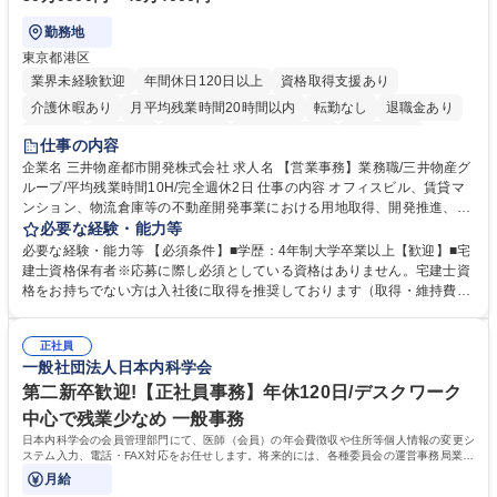
勤務地
東京都港区
業界未経験歓迎
年間休日120日以上
資格取得支援あり
介護休暇あり
月平均残業時間20時間以内
転勤なし
退職金あり
在宅OK
賞与あり
育休あり
完全週休2日制
交通費支給
仕事の内容
駅近5分以内
土日祝休み
寮・社宅あり
企業名 三井物産都市開発株式会社 求人名 【営業事務】業務職/三井物産グ
ループ/平均残業時間10H/完全週休2日 仕事の内容 オフィスビル、賃貸マ
ンション、物流倉庫等の不動産開発事業における用地取得、開発推進、賃
貸運営、売却、仲介・活用提案等を行う営業部門において事務業務を担当
必要な経験・能力等
いただきます。 【詳細】・契約書管理、契約書製本、捺印対応、ファイリ
必要な経験・能力等 【必須条件】■学歴：4年制大学卒業以上【歓迎】■宅
ング、登記簿取得、調書取得・支払業務（各種費用支払、支払管理、請
建士資格保有者※応募に際し必須としている資格はありません。宅建士資
求・支払データ登録、取引先マスター申請対応）・予算作成及び予実管
格をお持ちでない方は入社後に取得を推奨しております（取得・維持費用
理・各種稟議書、報告書作成業務・各種台帳管理、交際費・会議費支払報
の一部補助あり） 【求める人物像】 ・向学心豊かで、主体的に行動でき
告書作成及び月次管理・部内総務庶務全般 など※※配属先によっては上記
る方。 ・社内外の多様な関係者と協調して業務を進められるコミュニケー
の他に担当頂く業務が発生する場合があります。 募集職種 【営業事務】
正社員
ション力がある方。 ・チャレンジを厭わず、粘り強く業務に取り組める
一般社団法人日本内科学会
業務職/三井物産グループ/平均残業時間10H/完全週休2日
方。多様な関係者と謙虚に信頼関係を構築でき、期限を意識したスケジュ
ール管理が出来る方。※将来的に他部署（営業部門、コーポレート部門）
第二新卒歓迎!【正社員事務】年休120日/デスクワーク
へのジョブローテーションの可能性があります。 学歴・資格 学歴：大学
中心で残業少なめ 一般事務
院 大学 語学力： 資格：宅地建物取引士
日本内科学会の会員管理部門にて、医師（会員）の年会費徴収や住所等個人情報の変更シ
ステム入力、電話・FAX対応をお任せします。将来的には、各種委員会の運営事務局業務
などにも幅広く携わっていただきます。
月給