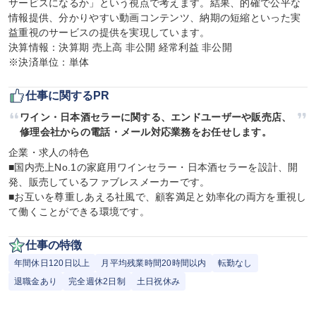
サービスになるか」という視点で考えます。結果、的確で公平な
情報提供、分かりやすい動画コンテンツ、納期の短縮といった実
益重視のサービスの提供を実現しています。

決算情報：決算期 売上高 非公開 経常利益 非公開

※決済単位：単体
仕事に関するPR
ワイン・日本酒セラーに関する、エンドユーザーや販売店、
修理会社からの電話・メール対応業務をお任せします。
企業・求人の特色

■国内売上No.1の家庭用ワインセラー・日本酒セラーを設計、開
発、販売しているファブレスメーカーです。

■お互いを尊重しあえる社風で、顧客満足と効率化の両方を重視し
て働くことができる環境です。
仕事の特徴
年間休日120日以上
月平均残業時間20時間以内
転勤なし
退職金あり
完全週休2日制
土日祝休み