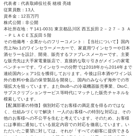
代表者：代表取締役社長 穂積 亮雄

従業員数：13人

資本金：12百万円

株式公開：非公開

本社所在地：〒141-0031 東京都品川区 西五反田２－２７－３ Ａ
－ＰＬＡＣＥ五反田５階

その他備考・企業からのフリーコメント：【当社について】国内
売上No.1のワインセラーメーカーで、家庭用ワインセラーや日本
酒セラーを設計、開発、販売するファブレスメーカーです。主要
な販売先は大手家電量販店で、直接的な取り引きがメインの家電
ベンチャーです。ワインセラーの分野では2018年から2014年まで
連続国内シェア1位を獲得しております。今後は日本酒やワイン以
外の飲料や食品の保管製品を開発し、国内のみならず海外での市
場拡大を狙っています。またBtoBへの冷蔵機器販売事業、DtoC、
サブスクリプションサービス等時代にマッチした販売チャネルを
模索しています。

【配属部署の特徴】個別対応でお客様の満足度を得るのではな
く、仕組みづくりで解決！ 一人のお客様への特別な対応は、その
他のお客様への不公平を生むと考えています。そのため、お客様
には事前に通知している規定内容での対応を徹底しています。い
ただいたご要望に対しては、それが「すべての顧客に提供できる