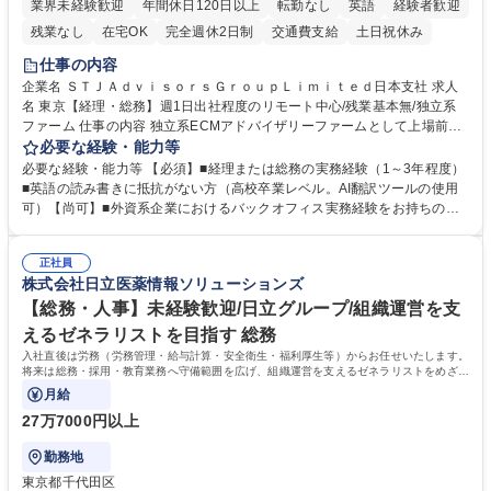
業界未経験歓迎
年間休日120日以上
転勤なし
英語
経験者歓迎
残業なし
在宅OK
完全週休2日制
交通費支給
土日祝休み
仕事の内容
企業名 ＳＴＪＡｄｖｉｓｏｒｓＧｒｏｕｐＬｉｍｉｔｅｄ日本支社 求人
名 東京【経理・総務】週1日出社程度のリモート中心/残業基本無/独立系
ファーム 仕事の内容 独立系ECMアドバイザリーファームとして上場前後
の資本市場戦略を設計する当社にて経理・総務をお任せします。基礎的な
必要な経験・能力等
バックオフィス業務からスタートし組織を支える専任担当として広く活躍
必要な経験・能力等 【必須】■経理または総務の実務経験（1～3年程度）
できる環境です。 ■日常経理、月次および年次決算サポート業務 ■本国
■英語の読み書きに抵抗がない方（高校卒業レベル。AI翻訳ツールの使用
（グローバル）との英文メール対応（AI翻訳ツール等を使用しての対応で
可）【尚可】■外資系企業におけるバックオフィス実務経験をお持ちの方
問題ございません） ■オフィス環境整備、郵便物の発送・受取等の総務業
【必須・尚可要件】簿記などの特別な資格や、TOEIC等のスコアは求めて
務全般 ■その他バックオフィス関連サポート ※ご経験に合わせて無理なく
おりません。日々の事務処理を丁寧かつ正確に行える方を歓迎します。
業務をお任せします。残業も基本的には発生せず、ご自身のペースで業務
正社員
【働き方について】現在は週4日程度の在宅勤務を実施しており、ワーク
株式会社日立医薬情報ソリューションズ
を進めやすく定着率の高い環境です。 募集職種 東京【経理・総務】週1日
ライフバランスを重視する方に最適な環境です（フルリモートも面接で相
出社程度のリモート中心/残業基本無/独立系ファーム
談可）。【求める人物像】幅広いバックオフィス業務に柔軟に対応でき、
【総務・人事】未経験歓迎/日立グループ/組織運営を支
社内外と円滑にコミュニケーションを取りながら業務を推進できる方 学
えるゼネラリストを目指す 総務
歴・資格 学歴：大学院 大学 高専 短大 専修学校 高校 語学力： 資格：
入社直後は労務（労務管理・給与計算・安全衛生・福利厚生等）からお任せいたします。
将来は総務・採用・教育業務へ守備範囲を広げ、組織運営を支えるゼネラリストをめざせ
ます。
月給
27万7000円以上
勤務地
東京都千代田区