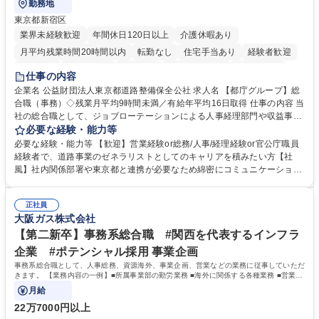
勤務地
東京都新宿区
業界未経験歓迎
年間休日120日以上
介護休暇あり
月平均残業時間20時間以内
転勤なし
住宅手当あり
経験者歓迎
研修あり
退職金あり
賞与あり
完全週休2日制
交通費支給
仕事の内容
駅近5分以内
資格取得手当あり
食事補助あり
企業名 公益財団法人東京都道路整備保全公社 求人名 【都庁グループ】総
合職（事務）◇残業月平均9時間未満／有給年平均16日取得 仕事の内容 当
社の総合職として、ジョブローテーションによる人事経理部門や収益事業
等のフロント部門の部署等幅広い部署での業務をお任せいたします。研修
必要な経験・能力等
制度やキャリア支援が充実しております！ ※下記業務詳細 【業務詳細】■
必要な経験・能力等 【歓迎】営業経験or総務/人事/経理経験or官公庁職員
管理部門：広報、人事、経理など当公社の運営に係る管理業務 ■収益部
経験者で、道路事業のゼネラリストとしてのキャリアを積みたい方【社
門：駐車場の新規開拓、管理運営、新宿駅西口広場の「イベントコーナ
風】社内関係部署や東京都と連携が必要なため綿密にコミュニケーション
ー」などの管理運営 ■道路部門：整備の急がれる骨格幹線道路や木造住宅
を図っています。 【業務の魅力】■幅広く携われる：総合職（事務）で
密集地域の特定整備路線の用地取得、道路に関する普及啓発事業、都内の
は、駐車場の管理運営や道路用地の取得、公益財団法人の中枢を担う管理
道路施設や道路工事現場の見学ツアー事業 ※入社後は上記いずれかの部門
正社員
部門など多岐に渡る業務を経験できます。 ■様々なプロジェクト：駐車場
大阪ガス株式会社
へ配属。※業務内容変更の範囲：会社の定める業務 募集職種 【都庁グル
事業の他、新宿駅西口広場内に設置された照明を兼ねた広告「ブライトサ
ープ】総合職（事務）◇残業月平均9時間未満／有給年平均16日取得
イン」の管理運営を行うなど、事業収益を生み出す活動を積極的に行って
【第二新卒】事務系総合職 #関西を代表するインフラ
います。 学歴・資格 学歴：大学院 大学 高専 短大 専修学校 高校 語学力：
企業 #ポテンシャル採用 事業企画
資格：
事務系総合職として、人事総務、資源海外、事業企画、営業などの業務に従事していただ
きます。 【業務内容の一例】■所属事業部の勤労業務 ■海外に関係する各種業務 ■営業部
門の企画スタッフ、ルート営業
月給
22万7000円以上