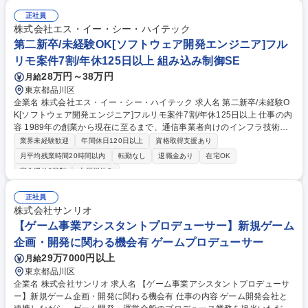
正社員
株式会社エス・イー・シー・ハイテック
第二新卒/未経験OK[ソフトウェア開発エンジニア]フル
リモ案件7割/年休125日以上 組み込み制御SE
28万円～38万円
月給
東京都品川区
企業名 株式会社エス・イー・シー・ハイテック 求人名 第二新卒/未経験O
K[ソフトウェア開発エンジニア]フルリモ案件7割/年休125日以上 仕事の内
容 1989年の創業から現在に至るまで、通信事業者向けのインフラ技術を
強みに、確かな実績を培ってきた当社にて、大手通信キャリア向けのアプ
業界未経験歓迎
年間休日120日以上
資格取得支援あり
リケーション、ミドルウェア、Linuxカーネルの開発をご担当いただきま
月平均残業時間20時間以内
転勤なし
退職金あり
在宅OK
す。 [案件例]■通信キャリア向け5G基地局システムの開発/仮想化NWシス
完全週休2日制
土日祝休み
テムの開発/トラフィック制御システムの開発/通信仮想基盤OS／ミドルウ
ェア開発 他 [魅力/やりがい] 固定電話の交換機開発の時代から、携帯電話
正社員
の登場・ 発展を支えてきた長年のノウハウと信頼により、当社でなくては
株式会社サンリオ
出来ない 案件が多数ございます。 募集職種 第二新卒/未経験OK[ソフトウ
【ゲーム事業アシスタントプロデューサー】新規ゲーム
ェア開発エンジニア]フルリモ案件7割/年休125日以上
企画・開発に関わる機会有 ゲームプロデューサー
29万7000円以上
月給
東京都品川区
企業名 株式会社サンリオ 求人名 【ゲーム事業アシスタントプロデューサ
ー】新規ゲーム企画・開発に関わる機会有 仕事の内容 ゲーム開発会社と