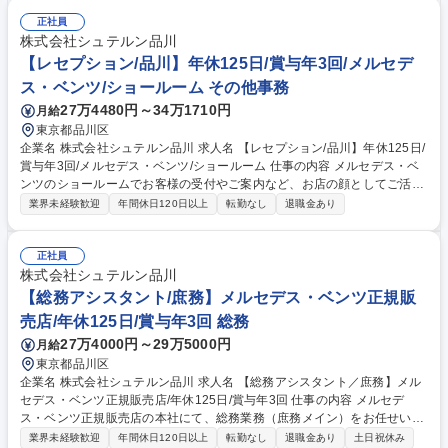
析や報告、示唆出しを通してゲームの企画・開発からリリース後のマーケ
ティング・プロモーションの様々な意思決定にかかわることができます。
正社員
また、会社の中長期的な視点に立ち、必要なデータや示唆を得ることを目
株式会社シュテルン品川
的とした自主調査の提案・チャレンジもできます。 募集職種 【マーケテ
【レセプション/品川】年休125日/賞与年3回/メルセデ
ィングリサーチャー】ゲームタイトルの市場調査/グローバルで活躍
ス・ベンツ/ショールーム その他事務
27万4480円～34万1710円
月給
東京都品川区
企業名 株式会社シュテルン品川 求人名 【レセプション/品川】年休125日/
賞与年3回/メルセデス・ベンツ/ショールーム 仕事の内容 メルセデス・ベ
ンツのショールームでお客様の受付やご案内など、お店の顔としてご活躍
いただきます。あなたのおもてなしがお客様とお店をつなぎます。 【業務
業界未経験歓迎
年間休日120日以上
転勤なし
退職金あり
内容】■接客・電話対応・ご来店されたお客様をお出迎えし、ご要望に応
じて担当者へ取次ぎ・お飲み物やカタログの提供・電話及びデジタル来店
予約の取り付けと、セールススタッフへの情報共有・セールススタッフ等
正社員
との連携（商品の販売や説明を依頼）・ショールーム美化、シーズンごと
株式会社シュテルン品川
の装飾・電話対応■事務対応・事務専任スタッフのサポート（修理・点検
【総務アシスタント/庶務】メルセデス・ベンツ正規販
書類の作成、サービスプログラムの申請） 募集職種 【レセプション/品
売店/年休125日/賞与年3回 総務
川】年休125日/賞与年3回/メルセデス・ベンツ/ショールーム
27万4000円～29万5000円
月給
東京都品川区
企業名 株式会社シュテルン品川 求人名 【総務アシスタント／庶務】メル
セデス・ベンツ正規販売店/年休125日/賞与年3回 仕事の内容 メルセデ
ス・ベンツ正規販売店の本社にて、総務業務（庶務メイン）をお任せいた
します。 【主な業務内容】■事務用品、備品・消耗品管理（文房具・飲
業界未経験歓迎
年間休日120日以上
転勤なし
退職金あり
土日祝休み