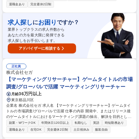
および維持運用もご担当頂きます。 【詳細】客先常駐(チーム構成:当社員
退職金あり
完全週休2日制
のみ)/夜勤：平日日勤帯が原則 (年に数回の作業時に休日,深夜対応あり)
【魅力】基盤系の多種多様なソリューションを扱うことができます。希望
や適性に合わせて、開発工程から運用工程まで、柔軟にスキルを習得でき
求人探し
お困り
に
ですか？
ます。また、当社の主幹で裁量を持って、主体的に業務を進めることがで
業界トップクラスの求人件数から
きます。【業務内容の変更の範囲】情報システムの運用管理業務、その他
あなたの力を最大限に発揮できる
付随する業務 募集職種 E1-17【品川or大手町/サーバーエンジニア】未経
求人探しをお手伝いします。
験歓迎/仮想化基盤提案~運用
アドバイザーに相談する
正社員
株式会社セガ
【マーケティングリサーチャー】ゲームタイトルの市場
調査/グローバルで活躍 マーケティングリサーチャー
36万円以上
月給
東京都品川区
企業名 株式会社セガ 求人名 【マーケティングリサーチャー】ゲームタイ
トルの市場調査/グローバルで活躍 仕事の内容 開発中、またはリリース後
のゲームタイトルにおけるマーケティング課題の抽出、解決を目的とした
市場調査(マーケティングリサーチ)の設計・分析を担当いただきます。 調
副業・WワークOK
年間休日120日以上
転勤なし
英語
時短勤務あり
査はアンケートを中心とした定量調査、インタビュー等の定性調査の双方
退職金あり
在宅OK
完全週休2日制
土日祝休み
服装自由
を行い、日本国内だけでなくアジアを中心とした海外調査も行います。分