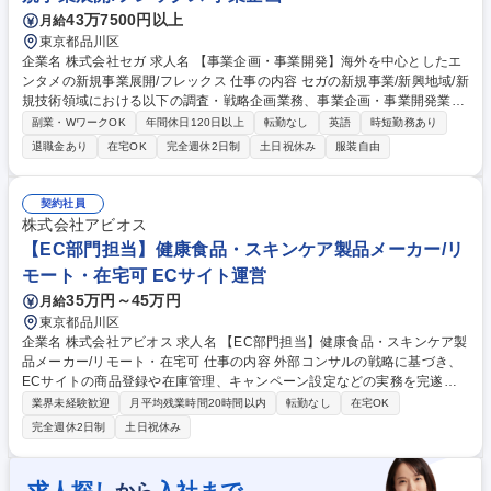
43万7500円以上
月給
東京都品川区
企業名 株式会社セガ 求人名 【事業企画・事業開発】海外を中心としたエ
ンタメの新規事業展開/フレックス 仕事の内容 セガの新規事業/新興地域/新
規技術領域における以下の調査・戦略企画業務、事業企画・事業開発業務
を中心に以下をお任せします。(新規事業や新興地域、新規技術に関する
副業・WワークOK
年間休日120日以上
転勤なし
英語
時短勤務あり
調査やPOC、同領域でのPJ立ち上げや推進) 【詳細】 ■エンタテインメン
退職金あり
在宅OK
完全週休2日制
土日祝休み
服装自由
ト業界における新規事業/新興地域/新規技術領域の調査・戦略企画業務■同
領域における事業企画・事業開発業務■同領域における投資/M&A先の選
定・実行業務■社内/グループ内での情報連携業務■社長特命プロジェクト
契約社員
の推進業務 ◎成長領域における新規事業（新規メディア含む）を0→1～
株式会社アビオス
立ち上げまで自走で推進するポジションです。 募集職種 【事業企画・事
【EC部門担当】健康食品・スキンケア製品メーカー/リ
業開発】海外を中心としたエンタメの新規事業展開/フレックス
モート・在宅可 ECサイト運営
35万円～45万円
月給
東京都品川区
企業名 株式会社アビオス 求人名 【EC部門担当】健康食品・スキンケア製
品メーカー/リモート・在宅可 仕事の内容 外部コンサルの戦略に基づき、
ECサイトの商品登録や在庫管理、キャンペーン設定などの実務を完遂す
るお仕事です。マーケティングではなく、サイト更新やデータ管理などの
業界未経験歓迎
月平均残業時間20時間以内
転勤なし
在宅OK
運用業務に集中できる環境です。 外部コンサルと連携し、以下のECサイ
完全週休2日制
土日祝休み
ト運営実務に集中して取り組みます。 ・サイト管理（商品登録、価格更
新、在庫管理） ・施策実行（キャンペーン設定、バナー更新、メルマガ配
信） ・受注・物流管理（倉庫や配送業者との連携） ・サポート業務（お
から