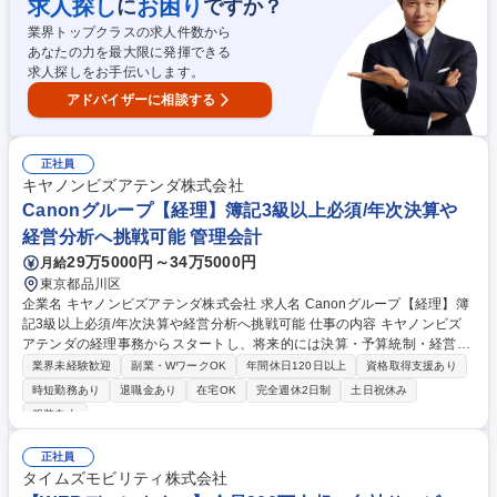
求人探し
お困り
に
ですか？
バックアップが求められます。【キャリア】幅広く法務（知的財産）業務
業界トップクラスの求人件数から
を担い、法務担当としてキャリアアップを目指せます。 募集職種 【法務
あなたの力を最大限に発揮できる
担当（知的財産課）】グローバルエンターテイメント企業/福利厚生充実
求人探しをお手伝いします。
アドバイザーに相談する
正社員
キヤノンビズアテンダ株式会社
Canonグループ【経理】簿記3級以上必須/年次決算や
経営分析へ挑戦可能 管理会計
29万5000円～34万5000円
月給
東京都品川区
企業名 キヤノンビズアテンダ株式会社 求人名 Canonグループ【経理】簿
記3級以上必須/年次決算や経営分析へ挑戦可能 仕事の内容 キヤノンビズ
アテンダの経理事務からスタートし、将来的には決算・予算統制・経営分
析など、経理のスペシャリストとして専門性を深めていただけるポジショ
業界未経験歓迎
副業・WワークOK
年間休日120日以上
資格取得支援あり
ンです。簿記の知識を活かして着実に成長できます。 ■伝票入力・経費精
時短勤務あり
退職金あり
在宅OK
完全週休2日制
土日祝休み
算・入出金管理・請求書作成などの日次経理実務 ■月次・年次決算業務の
服装自由
サポートおよび電子帳簿保存法への対応業務 ■各部門からの経理関連の問
い合わせ対応 ■将来的には連結決算、予算統制、税務、経営分析など管理
正社員
会計領域へも関与 ■Excel（基本関数）を活用した効率的なデータ集計お
タイムズモビリティ株式会社
よび資料作成 募集職種 Canonグループ【経理】簿記3級以上必須/年次決