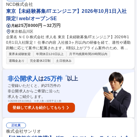
欧州の市場調査/現地展示会への参加/ディストリビューター等への商談 ■
NCD株式会社
既存拡大：北米のカフェ向けB2B営業/現地訪問・サンプリング/関係構築/
東京【未経験募集/ITエンジニア】2026年10月1日入社
リピート管理■営業基盤構築：見込み顧客リスト・提案資料・見積書の作
限定! web/オープンSE
成、社内供給チームや国内お茶産地との連携 募集職種 【海外営業】日本
25万8000円～32万円
月給
茶を世界へ(北米・アジア・欧州)産地と世界をつなぐ仕掛け人
東京都品川区
企業名 ＮＣＤ株式会社 求人名 東京【未経験募集/ITエンジニア】2026年1
0月1日入社限定！ 仕事の内容 入社後3ヶ月以内の研修を経て、適性や通勤
距離に応じて案件に配属されます。8割以上がプライム案件のため、将来
的には上流工程や要件定義に携わることができ、市場価値の高いエンジニ
業界未経験歓迎
年間休日120日以上
月平均残業時間20時間以内
アになることが可能です。 ★未経験エンジニアを多数採用してきた実績あ
退職金あり
完全週休2日制
土日祝休み
る育成プログラムで安心/入社後のステップ（例）★ 1～3か月目：丁寧なI
T基礎研修で、「ITの基礎知識から現場で役立つ実践的なスキルを習得」 4
か月目以降：配属先でチームの一員として参画。運用補助業務に参加 1～
※
非公開求人
25
万件
は
以上
2年目：小規模機能の設計・開発・運用を担当 3年目以降：上流工程（要
ご登録いただくと、約
25
万件の
件定義・設計）やチームリーダーに挑戦可能 募集職種 東京【未経験募集/I
非公開求人からご希望に沿った
Tエンジニア】2026年10月1日入社限定！
求人をご紹介します。
※
2026年3月31日時点 ※求人数＝採用予定人数
登録して求人を紹介してもらう
正社員
株式会社サンリオ