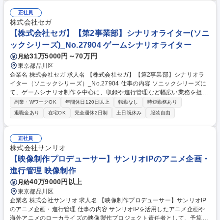
として、タイトルや組織を横断したマーケティング課題の抽出、協議、解
決アプローチ ※経験・スキル・志向により以下をお任せ。 ◆グローバル
正社員
担当マーケター（海外支社・パートナー連携、体制整備） ◆プロモーショ
株式会社セガ
ンプランナー（企画・推進） ◆コミュニティマネージャー（SNS、KOL
【株式会社セガ】【第2事業部】シナリオライター(ソニ
連携等） 募集職種 【ゲームマーケティング戦略・プロモ】積極投資も視
ックシリーズ)_No.27904 ゲームシナリオライター
野にグローバル展開加速中
31万5000円～70万円
月給
東京都品川区
企業名 株式会社セガ 求人名 【株式会社セガ】【第2事業部】シナリオラ
イター（ソニックシリーズ）_No.27904 仕事の内容 ソニックシリーズに
て、ゲームシナリオ制作を中心に、収録や進行管理など幅広い業務を担当
いただける方を募集します。 ＜シナリオライター業務＞ ・シナリオ作
副業・WワークOK
年間休日120日以上
転勤なし
時短勤務あり
成・ディレクターおよび他セクションリーダーとの連携 ・ゲームレビュー
退職金あり
在宅OK
完全週休2日制
土日祝休み
服装自由
等をもとに問題を設定して解決策を実行する ・音声収録の取り回しやクオ
リティ判断 ・シナリオとゲームプレイを統合した進行表の作成、管理 ・
指示をもとにシナリオの作成、修正・スクリプト設定 募集職種 【株式会
正社員
社セガ】【第2事業部】シナリオライター（ソニックシリーズ）_No.2790
株式会社サンリオ
4
【映像制作プロデューサー】サンリオIPのアニメ企画・
進行管理 映像制作
40万9000円以上
月給
東京都品川区
企業名 株式会社サンリオ 求人名 【映像制作プロデューサー】サンリオIP
のアニメ企画・進行管理 仕事の内容 サンリオIPを活用したアニメ企画や
海外アニメのローカライズの映像製作プロジェクト責任者として、予算・