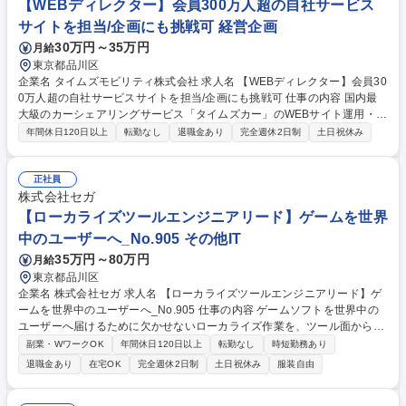
【WEBディレクター】会員300万人超の自社サービス
算や経営分析へ挑戦可能
サイトを担当/企画にも挑戦可 経営企画
30万円～35万円
月給
東京都品川区
企業名 タイムズモビリティ株式会社 求人名 【WEBディレクター】会員30
0万人超の自社サービスサイトを担当/企画にも挑戦可 仕事の内容 国内最
大級のカーシェアリングサービス「タイムズカー」のWEBサイト運用・デ
ィレクション業務。CMSを使ったページ作成や分析に基づく改善提案を通
年間休日120日以上
転勤なし
退職金あり
完全週休2日制
土日祝休み
じて、会員数300万人超のサービスサイトの成長に貢献できます。 【具体
的には】カーシェアサービス「タイムズカー」およびレンタカーサービス
「タイムズカーレンタル」のWEBサイト運用・ディレクション業務を担
正社員
当。CMSを使ったWEBページの作成・更新、サイト分析に基づく企画・
株式会社セガ
改善提案および実行、施策推進に向けた関係部署との調整・コミュニケー
【ローカライズツールエンジニアリード】ゲームを世界
ションを行います。 募集職種 【WEBディレクター】会員300万人超の自
中のユーザーへ_No.905 その他IT
社サービスサイトを担当/企画にも挑戦可
35万円～80万円
月給
東京都品川区
企業名 株式会社セガ 求人名 【ローカライズツールエンジニアリード】ゲ
ームを世界中のユーザーへ_No.905 仕事の内容 ゲームソフトを世界中の
ユーザーへ届けるために欠かせないローカライズ作業を、ツール面から支
えます。ゲーム内テキストおよびボイスを管理するローカライズツールの
副業・WワークOK
年間休日120日以上
転勤なし
時短勤務あり
開発担当者を募集いたします。 【キャリア/やりがい】将来的には、ロー
退職金あり
在宅OK
完全週休2日制
土日祝休み
服装自由
カライズツールの開発チームにおけるリーダーを担っていただきます。チ
ームでの開発、ツールの利用者へのサポートも業務に含まれるため、コミ