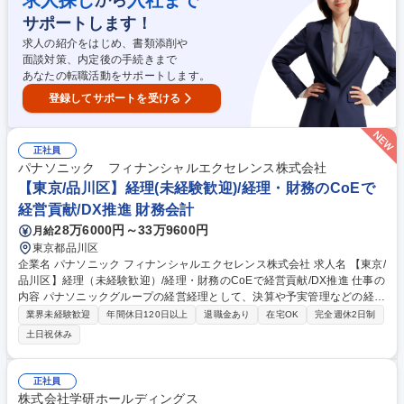
求人探し
入社まで
客様対応、売上レポート作成） ・ページ改修（HTML/CSSやShopify等を
サポートします！
活用した更新作業） 募集職種 【EC部門担当】健康食品・スキンケア製品
メーカー/リモート・在宅可
求人の紹介をはじめ、書類添削や
面談対策、内定後の手続きまで
あなたの転職活動をサポートします。
登録してサポートを受ける
正社員
パナソニック フィナンシャルエクセレンス株式会社
【東京/品川区】経理(未経験歓迎)/経理・財務のCoEで
経営貢献/DX推進 財務会計
28万6000円～33万9600円
月給
東京都品川区
企業名 パナソニック フィナンシャルエクセレンス株式会社 求人名 【東京/
品川区】経理（未経験歓迎）/経理・財務のCoEで経営貢献/DX推進 仕事の
内容 パナソニックグループの経営経理として、決算や予実管理などの経理
業務から、ＤＸ・ＡＩを活用した業務プロセス改善、経営管理の支援まで
業界未経験歓迎
年間休日120日以上
退職金あり
在宅OK
完全週休2日制
幅広く担当。 ・経理・会計業務（決算、工場会計、予実・資金管理等）
土日祝休み
・業務プロセス改善（ＤＸ・ＡＩ活用の業務効率化） ・事業戦略支援（目
標策定の基礎業務等） ・内部統制、経営分析、経営管理など 専門性を高
めながら、業務改善や周囲との連携においてリーダーシップを発揮し、将
正社員
来的にはチームを牽引する役割を担っていただきます。 募集職種 【東京/
株式会社学研ホールディングス