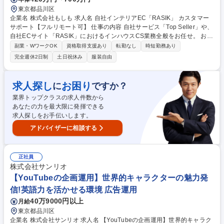
東京都品川区
企業名 株式会社もしも 求人名 自社インテリアEC「RASIK」 カスタマー
サポート【フルリモート可】 仕事の内容 自社サービス「Top Seller」や、
自社ECサイト「RASIK」におけるインハウスCS業務全般をお任せ。 お客
様対応を中心に、仕入れ先・倉庫・配送業者といったサプライチェーンの
副業・WワークOK
資格取得支援あり
転勤なし
時短勤務あり
ハブとなり、EC運営を支えます。 ■マルチチャネル対応（※メール対応が
完全週休2日制
土日祝休み
服装自由
約9割です）商品購入を検討中・購入された個人のお客様からの問い合わ
せ対応（1日40～50件程度） ■サプライチェーン・ベンダーコントロール
（委託倉庫・配送業者との連携: 出荷指示の変更、到着・返品確認、再配
求人探し
お困り
に
ですか？
達依頼など） ■CS起点の業務改善（ツールの開発・仕組み化など） （AI
業界トップクラスの求人件数から
を活用した業務改善/対応テンプレートのアップデート/発注入力フローの
あなたの力を最大限に発揮できる
効率化 など施策推進） 募集職種 自社インテリアEC「RASIK」 カスタマ
求人探しをお手伝いします。
ーサポート【フルリモート可】
アドバイザーに相談する
正社員
株式会社サンリオ
【YouTubeの企画運用】世界的キャラクターの魅力発
信!英語力を活かせる環境 広告運用
40万9000円以上
月給
東京都品川区
企業名 株式会社サンリオ 求人名 【YouTubeの企画運用】世界的キャラク