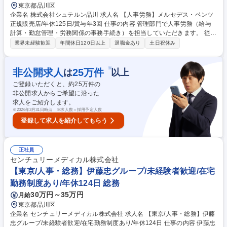
東京都品川区
企業名 株式会社シュテルン品川 求人名 【人事労務】メルセデス・ベンツ
正規販売店/年休125日/賞与年3回 仕事の内容 管理部門で人事労務（給与
計算・勤怠管理・労務関係の事務手続き）を担当していただきます。 従業
員の人事管理に関わる業務を行う欠かせないポジションです。 【詳細】■
業界未経験歓迎
年間休日120日以上
退職金あり
土日祝休み
給与関係：従業員給与の計算、インセンティブ集計、年末調整対応、給与
支払報告書の作成、住民税手続き等■勤怠管理：勤怠の確認■労務関係手続
き：社保・雇用保険関係、労災・産育休関係、各給付金等■その他、人事
※
非公開求人
25
万件
は
以上
総務課全体としての業務もお任せします（郵便・社内便分配、報告書類受
ご登録いただくと、約
25
万件の
付等） 募集職種 【人事労務】メルセデス・ベンツ正規販売店/年休125日/
非公開求人からご希望に沿った
賞与年3回
求人をご紹介します。
※
2026年3月31日時点 ※求人数＝採用予定人数
登録して求人を紹介してもらう
正社員
センチュリーメディカル株式会社
【東京/人事・総務】伊藤忠グループ/未経験者歓迎/在宅
勤務制度あり/年休124日 総務
30万円～35万円
月給
東京都品川区
企業名 センチュリーメディカル株式会社 求人名 【東京/人事・総務】伊藤
忠グループ/未経験者歓迎/在宅勤務制度あり/年休124日 仕事の内容 伊藤忠