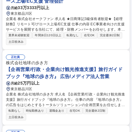
ース上場/EC支援 管理会計
33万3333円以上
月給
東京都品川区
企業名 株式会社オークファン 求人名 ★日商簿記3級保有者歓迎★【経理
財務】リモート可/グロース上場/EC支援 仕事の内容 EC事業者向けの支援
サービスを展開する当社にて、経理・財務メンバーをお任せします。本社
の決算などの経理業務を中心に、資金調達等の財務や開示資料作成まで幅
業界未経験歓迎
年間休日120日以上
転勤なし
在宅OK
完全週休2日制
広く担うポジションです。 ■本社・グループの月次・年次決算、仕訳入力
土日祝休み
等の経理業務 ■会計監査および監査法人対応、会計システムのメンテナン
ス ■振込支払や日次・月次の資金繰り管理、資金計画の立案をサポート ■
金融機関との折衝、借入手続き、融資や株式発行等の資金調達を支援 ■有
正社員
価証券報告書や決算短信、株主総会招集通知などの開示資料作成 ■社内か
株式会社地球の歩き方
らの問い合わせ対応、財務・経理の業務フロー改善や効率化 募集職種 ★
【企画営業/行政・企業向け観光推進支援】旅行ガイド
日商簿記3級保有者歓迎★【経理財務】リモート可/グロース上場/EC支援
ブック『地球の歩き方』 広告/メディア法人営業
25万円以上
月給
東京都品川区
企業名 株式会社地球の歩き方 求人名 【企画営業/行政・企業向け観光推進
支援】旅行ガイドブック『地球の歩き方』 仕事の内容 『地球の歩き方』
の広告をはじめとするトータルソリューションの企画営業をお任せしま
す。クライアントは、観光（海外旅行、国内旅行、インバウンド）で地域
転勤なし
時短勤務あり
退職金あり
在宅OK
完全週休2日制
や事業を推進したい国内外の行政や企業です。 【業務詳細】■『地球の歩
土日祝休み
き方』は海外旅行ガイドブックのNo.1ブランドであり、国内旅行において
も牽引しております。観光推進支援においても、業界を牽引する意欲的な
取り組みが期待されています■インバウンドは、日本の地域の未来を担う