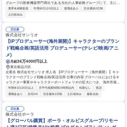
グループの医療機器専門商社である当社の人事総務グループにて、主に以
下の業務をご担当いただきます。 ■採用業務全般（新卒・中途・派遣）■
業界未経験歓迎
年間休日120日以上
退職金あり
完全週休2日制
人材育成・研修の企画・運営 ■評価・表彰制度の運用 ■人事制度の運用・
土日祝休み
改善 ■社内コミュニケーション施策の企画・推進 ■業務の効率化・DX推進
※将来的には、人事総務グループ全体の以下の業務にも携わっていただき
ます。 ■労務業務全般（給与計算、社会保険手続き、福利厚生、勤怠管理
正社員
等） ■総務業務全般（社有車管理、社宅管理、施設管理 等） 募集職種
株式会社サンリオ
【東京/人事・総務】伊藤忠グループ/未経験者歓迎/在宅勤務制度あり/年休
【IPプロデューサー(海外展開)】キャラクターのブラン
124日
ド戦略企画/英語活用 プロデューサー(テレビ/映画/アニ
メ)
36万4000円以上
月給
東京都品川区
企業名 株式会社サンリオ 求人名 【IPプロデューサー（海外展開）】キャ
ラクターのブランド戦略企画/英語活用 仕事の内容 グローバルにおけるキ
ャラクター事業やキャラクターポートフォリオの拡大につき、海外市場に
おける中長期戦略を担うキャラクター育成担当者を募集します。 【詳細】
年間休日120日以上
月平均残業時間20時間以内
転勤なし
英語
■グローバルでのキャラクター育成に向けた課題分析・ブランディング戦
退職金あり
在宅OK
完全週休2日制
土日祝休み
服装自由
略策定■戦略に基づく効果的なコンテンツ企画・制作および運用■コンテン
ツ制作・運用におけるディレクション■社内関連部門、海外支社、外部ク
リエイティブパートナーとの協業リード■プロジェクト進行管理・予算管
正社員
理 ☆中長期スパンでキャラクターの魅力や価値をどう定義するかを設計
株式会社ポーラ
し、どのターゲットに何を届けるかを描くことがミッション 募集職種 【I
【グローバル購買】ポーラ・オルビスグループ/リモー
Pプロデューサー（海外展開）】キャラクターのブランド戦略企画/英語活