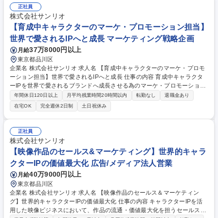
正社員
株式会社サンリオ
【育成中キャラクターのマーケ・プロモーション担当】
世界で愛されるIPへと成長 マーケティング戦略企画
37万8000円以上
月給
東京都品川区
企業名 株式会社サンリオ 求人名 【育成中キャラクターのマーケ・プロモ
ーション担当】世界で愛されるIPへと成長 仕事の内容 育成中キャラクタ
ーIPを世界で愛されるブランドへ成長させる為のマーケ・プロモーション
企画・ディレクションをチームで推進◎スケジュール・体制・進行を整理
年間休日120日以上
月平均残業時間20時間以内
転勤なし
退職金あり
しながら、IPの成長を加速させるポジションです。 ■IPの魅力やターゲッ
在宅OK
完全週休2日制
土日祝休み
トを捉えた認知拡大・ファン獲得のためのマーケ施策企画 ■SNS、デジタ
ルコンテンツ等の施策ディレクションと社内外を巻き込んだ推進 ■施策実
行後の効果検証、データやファンの反応を元にした改善・高度化 【役割】
正社員
IPプロデューサーが事業の方向性を決定するのに対し、本ポジションはマ
株式会社サンリオ
ーケ施策の企画・推進・ディレクションを担いIPの成長を加速させます。
【映像作品のセールス&マーケティング】世界的キャラ
募集職種 【育成中キャラクターのマーケ・プロモーション担当】世界で愛
クターIPの価値最大化 広告/メディア法人営業
されるIPへと成長
40万9000円以上
月給
東京都品川区
企業名 株式会社サンリオ 求人名 【映像作品のセールス＆マーケティン
グ】世界的キャラクターIPの価値最大化 仕事の内容 キャラクターIPを活
用した映像ビジネスにおいて、作品の流通・価値最大化を担うセールスや