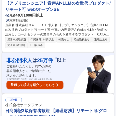
シピ開発のスペシャリストの育成 募集職種 【レシピプロデューサー候
【アプリエンジニア】音声AI×LLMの次世代プロダクト/
補】社長直下・世の中にないサービス作り★
リモート可 web/オープンSE
40万1006円以上
月給
東京都品川区
企業名 株式会社ＣＡＴ．ＡＩ 求人名 【アプリエンジニア】音声AI×LLM
の次世代プロダクト/リモート可 仕事の内容 音声AI(Voice×LLM×RAG)を
活用し、コールセンターの業務そのものを変革するプロダクト「CAT.A
I」。現在、大手企業向け導入が急拡大しており、プロダクト・組織ともに
業界未経験歓迎
年間休日120日以上
転勤なし
時短勤務あり
退職金あり
スケールフェーズに入っています。 本ポジションでは、単なる開発ではな
完全週休2日制
土日祝休み
く「どうすればAIで業務が変わるか」まで踏み込み、設計～実装～改善ま
で一気通貫で担っていただきます。 【業務詳細】■クライアント業務を理
解し、AI導入の設計を行う■ボイス／チャットシナリオをアプリケーショ
※
非公開求人
25
万件
は
以上
ンへ実装■CRM／CTIなど外部システムとの連携設計・実装■対話ログをも
ご登録いただくと、約
25
万件の
とにAIの精度改善（継続チューニング） 募集職種 【アプリエンジニア】
非公開求人からご希望に沿った
音声AI×LLMの次世代プロダクト/リモート可
求人をご紹介します。
※
2026年3月31日時点 ※求人数＝採用予定人数
登録して求人を紹介してもらう
正社員
株式会社オークファン
日商簿記3級保有者歓迎 【経理財務】リモート可/グロ