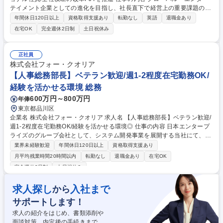
テイメント企業としての進化を目指し、社長直下で経営上の重要課題の解
決に取り組み、全社横断での改革プロジェクトを複数推進。経営層に近い
年間休日120日以上
資格取得支援あり
転勤なし
英語
退職金あり
立場で、企業全体の成長と変革をリード頂きます。 【業務詳細】■グロー
在宅OK
完全週休2日制
土日祝休み
バル戦略の立案・実行■海外パートナーとの連携・交渉■経営陣との戦略対
話■海外子会社管理の機能充実化・業務整備 【PJ例】■北米、欧州の大型
アライアンスのPMO業務■グローバルHQとしてのマーケ機能強化に向け
正社員
た組織体制構築の検討■北米、欧州、アジア等地域別の成長戦略策定とそ
株式会社フォー・クオリア
の実現に必要な体制構築■グローバルでの非連続な成長を実現するための
【人事総務部長】ベテラン歓迎/週1-2程度在宅勤務OK/
イニシアチブの立ち上げと実行 募集職種 【グローバル戦略企画】☆プロ
経験を活かせる環境 総務
フェッショナル社員/全社横断の改革PJTを推進
600万円～800万円
年俸
東京都品川区
企業名 株式会社フォー・クオリア 求人名 【人事総務部長】ベテラン歓迎/
週1-2程度在宅勤務OK/経験を活かせる環境◎ 仕事の内容 日本エンタープ
ライズのグループ会社として、システム開発事業を展開する当社にて、人
事総務業務を中心に、管理部門の統括し、会社運営をリードいただく方を
業界未経験歓迎
年間休日120日以上
資格取得支援あり
募集します。★将来の役員候補となるポジションです！ 【具体的には】人
月平均残業時間20時間以内
転勤なし
退職金あり
在宅OK
事総務部長として、会社法に基づいた取締役会・株主総会対応、社内規
完全週休2日制
土日祝休み
定・制度の策定、契約書チェック、社内システムの活用推進などを担当し
ていただきます。また、採用活動や研修制度の企画立案、福利厚生制度の
求人探し
入社まで
から
検討なども行います。将来的には管理本部長や役員としてのキャリアパス
も視野に入れた重要ポジションです。 ※変更の範囲：当社業務全般 募集
サポートします！
職種 【人事総務部長】ベテラン歓迎/週1-2程度在宅勤務OK/経験を活かせ
求人の紹介をはじめ、書類添削や
る環境◎
面談対策、内定後の手続きまで