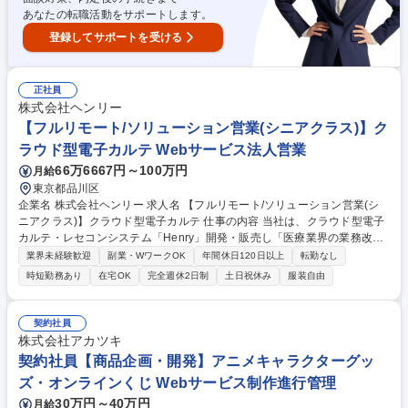
あなたの転職活動をサポートします。
登録してサポートを受ける
正社員
株式会社ヘンリー
【フルリモート/ソリューション営業(シニアクラス)】ク
ラウド型電子カルテ Webサービス法人営業
66万6667円～100万円
月給
東京都品川区
企業名 株式会社ヘンリー 求人名 【フルリモート/ソリューション営業(シ
ニアクラス)】クラウド型電子カルテ 仕事の内容 当社は、クラウド型電子
カルテ・レセコンシステム「Henry」開発・販売し「医療業界の業務改
善」に取り組んでいます。そんな当社にて、《ソリューション営業(シニ
業界未経験歓迎
副業・WワークOK
年間休日120日以上
転勤なし
アクラス)》を募集します！ 【具体的には】■中小病院への直販・提案活動
時短勤務あり
在宅OK
完全週休2日制
土日祝休み
服装自由
■インサイドセールスと連携した商談 ■代理店・パートナー企業との販売
スキーム構築 ■顧客要望のプロダクト還元 ■導入後のCSチーム連携 ■営業
戦略の立案・実行 【仕事の魅力】50兆円市場の医療DXを牽引する社会的
契約社員
意義の大きな仕事です。ビジネスと開発の距離が近く、顧客の声で製品を
株式会社アカツキ
磨き上げる醍醐味があります。 募集職種 【フルリモート/ソリューション
契約社員【商品企画・開発】アニメキャラクターグッ
営業(シニアクラス)】クラウド型電子カルテ
ズ・オンラインくじ Webサービス制作進行管理
30万円～40万円
月給