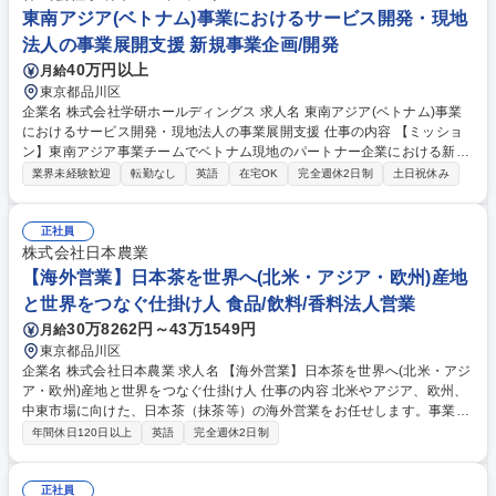
品川区】経理（未経験歓迎）/経理・財務のCoEで経営貢献/DX推進
東南アジア(ベトナム)事業におけるサービス開発・現地
法人の事業展開支援 新規事業企画/開発
40万円以上
月給
東京都品川区
企業名 株式会社学研ホールディングス 求人名 東南アジア(ベトナム)事業
におけるサービス開発・現地法人の事業展開支援 仕事の内容 【ミッショ
ン】東南アジア事業チームでベトナム現地のパートナー企業における新規
事業創出や日本市場進出を支援すること等を通じてパートナー企業のバリ
業界未経験歓迎
転勤なし
英語
在宅OK
完全週休2日制
土日祝休み
ューを高めること。学研グループ内外から東南アジア（ベトナ ム市場)に
められる商品やサービスを調達し、パートナー企業とともにプロジェクト
を推進【詳細】1：パートナー企業の戦略と事業領域、ベトナム市場を理
正社員
解し、事業拡充に必要なコンテンツを検討、調達 2：調達したコンテンツ
株式会社日本農業
についてビジネスモデルの仮説を立案し、パイロット事業を通して仮説検
【海外営業】日本茶を世界へ(北米・アジア・欧州)産地
証する 3.：パートナー企業に対して、コンテンツの営業戦略・施策立案の
と世界をつなぐ仕掛け人 食品/飲料/香料法人営業
サポートを行う4. 一連の作業工程を見える化,フロー構築 募集職種 東南ア
30万8262円～43万1549円
月給
ジア(ベトナム)事業におけるサービス開発・現地法人の事業展開支援
東京都品川区
企業名 株式会社日本農業 求人名 【海外営業】日本茶を世界へ(北米・アジ
ア・欧州)産地と世界をつなぐ仕掛け人 仕事の内容 北米やアジア、欧州、
中東市場に向けた、日本茶（抹茶等）の海外営業をお任せします。事業責
任者と密に連携し、新規市場の開拓から既存顧客（スペシャリティカフェ
年間休日120日以上
英語
完全週休2日制
等）の深耕まで幅広く担当するポジションです。 世界的な抹茶・日本茶需
要の高まりに対し、供給が追いついていない程の強い追い風が吹いていま
す。2024年立ち上げの本事業は順調に拡大中。■新規開拓：アジア,中東,
正社員