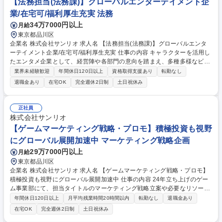
【法務担当(法務課)】グローバルエンターテイメント企
業/在宅可/福利厚生充実 法務
34万7000円以上
月給
東京都品川区
企業名 株式会社サンリオ 求人名 【法務担当(法務課)】グローバルエンタ
ーテイメント企業/在宅可/福利厚生充実 仕事の内容 キャラクターを活用し
たエンタメ企業として、経営陣や各部門の意向を踏まえ、多種多様なビジ
ネス展開のための法的支援業務を行っていただきます。法務部は（業務次
業界未経験歓迎
年間休日120日以上
資格取得支援あり
転勤なし
第ですが）在宅やスライド勤務しやすい環境◎ 【詳細】■契約文書の作
退職金あり
在宅OK
完全週休2日制
土日祝休み
成、検討（依頼件数およそ280件/月を7名で対応）（大半和文、英文も増
加中）■法的問題の検討、法的リスク検証（下請法や景表法など関連法
令）、突発的なトラブル検証（訴訟対応） 【キャリア】当社の基本的ビジ
正社員
ネスを理解して法的バックアップを行い、様々な既存ビジネスや新規ビジ
株式会社サンリオ
ネス（国内のみならず海外も含め）の法的バックアップで多種多様な法務
【ゲームマーケティング戦略・プロモ】積極投資も視野
業務をこなせるキャリアを積める機会あり 募集職種 【法務担当(法務課)】
にグローバル展開加速中 マーケティング戦略企画
グローバルエンターテイメント企業/在宅可/福利厚生充実
29万7000円以上
月給
東京都品川区
企業名 株式会社サンリオ 求人名 【ゲームマーケティング戦略・プロモ】
積極投資も視野にグローバル展開加速中 仕事の内容 24年立ち上げのゲー
ム事業部にて、担当タイトルのマーケティング戦略立案や必要なリソース
定義、社内承認を担当します。タイトルやマーケ組織を横断した課題解決
年間休日120日以上
月平均残業時間20時間以内
転勤なし
退職金あり
にも参画いただきます◎ 社内外の体制検討、配下チームのコントロール、
在宅OK
完全週休2日制
土日祝休み
マーケティング部署責任者と連携し、マーケ組織のボードメンバーの一員