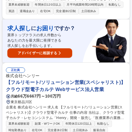
工程・進行管理を担います。クリエイティブ監修からクオリティ担保まで
業界未経験歓迎
年間休日120日以上
月平均残業時間20時間以内
転勤なし
主体的にプロジェクトを牽引します。 ■スタッフ編成、予算・スケジュー
英語
退職金あり
在宅OK
完全週休2日制
土日祝休み
ル設計、進行管理、全体のリード ■企画段階でのコンセプト設計、リサー
チ、資料作成 ■外関係者やクライアントとの主体的コミュニケーション ■
デザイン、アニメーション、キャラクター表現のクリエイティブ監修 【キ
求人探し
お困り
に
ですか？
ャリアパス】入社後は他メンバーとプロジェクトに参画し、適性に応じリ
業界トップクラスの求人件数から
ーダーへ。将来的には自身が主導する新規企画の立ち上げを目指せる刺激
あなたの力を最大限に発揮できる
的な環境です。 募集職種 【映像制作プロデューサー】サンリオIPのアニ
求人探しをお手伝いします。
メ企画・進行管理
アドバイザーに相談する
正社員
株式会社ヘンリー
【フルリモート/ソリューション営業(スペシャリスト)】
クラウド型電子カルテ Webサービス法人営業
66万6667円～100万円
月給
東京都品川区
企業名 株式会社ヘンリー 求人名 【フルリモート/ソリューション営業(ス
ペシャリスト)】クラウド型電子カルテ 仕事の内容 当社は、クラウド型電
子カルテ・レセコンシステム「Henry」開発・販売し「医療業界の業務改
善」に取り組んでいます。そんな当社にて、《ソリューション営業(スペ
業界未経験歓迎
副業・WワークOK
年間休日120日以上
転勤なし
シャリスト)》を募集します！ ■インサイドセールスが獲得したリードや学
時短勤務あり
在宅OK
完全週休2日制
土日祝休み
服装自由