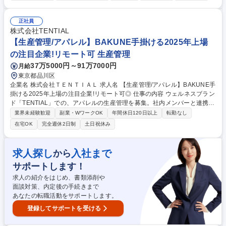
料・日用品）■名刺・会社封筒の発注■郵便物/宅配便対応（仕訳・配送）■
社内便対応（記録・仕訳・配送）■請求書処理■文書管理（契約書・社内資
料・決裁書類）■書類整理、ファイリング■制服管理（在庫管理・クリーニ
正社員
ング対応）■オフィス環境の整備■防災関係■お中元・お歳暮対応 （変更の
株式会社TENTIAL
範囲:当社業務全般） 募集職種 【総務アシスタント／庶務】メルセデス・
【生産管理/アパレル】BAKUNE手掛ける2025年上場
ベンツ正規販売店/年休125日/賞与年3回
の注目企業!リモート可 生産管理
37万5000円～91万7000円
月給
東京都品川区
企業名 株式会社ＴＥＮＴＩＡＬ 求人名 【生産管理/アパレル】BAKUNE手
掛ける2025年上場の注目企業!リモート可◎ 仕事の内容 ウェルネスブラン
ド「TENTIAL」での、アパレルの生産管理を募集。社内メンバーと連携
し、サプライヤーとの生産管理/商品ローンチまでの社内接続/生産戦略の
業界未経験歓迎
副業・WワークOK
年間休日120日以上
転勤なし
設計等、サプライチェーン全体のマネジメントをお任せ。 【詳細】■リリ
在宅OK
完全週休2日制
土日祝休み
ースまでのスケジュール管理/ディレクション業務 ■新規生産背景の開拓 ■
仕入先との連携/交渉 ■生産戦略の設計/構築 ■生産計画の作成 【アパレル
ウェアラインナップ例】■BAKUNE パジャマ ■フーディー ■ジャケット ■
求人探し
入社まで
から
スウェット ■ゴルフウェア ■ポロシャツ/半袖シャツ ■ワンピース ■インナ
サポートします！
ーウェア など 募集職種 【生産管理/アパレル】BAKUNE手掛ける2025年
上場の注目企業!リモート可◎
求人の紹介をはじめ、書類添削や
面談対策、内定後の手続きまで
あなたの転職活動をサポートします。
登録してサポートを受ける