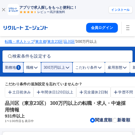
アプリで求人探しをもっと便利に！
インストール
レビュー高評価
無料
会員ログイン
/
/
/
/
転職・求人トップ
東京都
東京23区
品川区
300万円以上
検索条件を設定する
勤務地
職種
300万円以上
こだわり条件
雇用形態
1
こだわり条件の追加設定を忘れていませんか？
土日祝休み
年間休日120日以上
完全週休2日制
学歴不問
品川区（東京23区） 300万円以上の転職・求人・中途採
用情報
931
件以上
関連度順
新着順
1
〜
100
件目を表示中