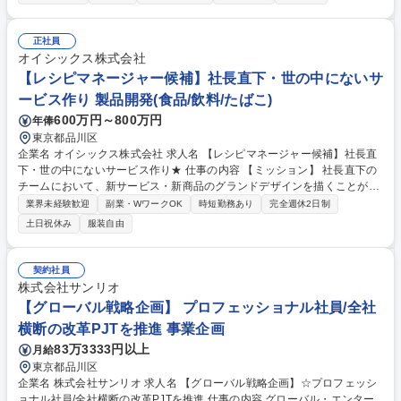
会やWebサイト、その他メディアからのお問合せへの直販営業（初回はオ
ンライン商談から始まり検討フェーズが進むにつれて訪問での提案を実
施）■代理店やアライアンス企業とのパートナー営業（パートナー企業が
正社員
自社サービスとして提供している商品と相性がよく、セットで弊社商材を
オイシックス株式会社
提案しやすいため個社ごとに提案方法を企画し販売支援施策の策定や新規
【レシピマネージャー候補】社長直下・世の中にないサ
パートナー企業の開拓を実施） 募集職種 【フルリモート/ソリューション
ービス作り 製品開発(食品/飲料/たばこ)
営業(スペシャリスト)】クラウド型電子カルテ
600万円～800万円
年俸
東京都品川区
企業名 オイシックス株式会社 求人名 【レシピマネージャー候補】社長直
下・世の中にないサービス作り★ 仕事の内容 【ミッション】 社長直下の
チームにおいて、新サービス・新商品のグランドデザインを描くことが最
大のミッションです。各ブランドに分散しているレシピ開発の知見を集約
業界未経験歓迎
副業・WワークOK
時短勤務あり
完全週休2日制
し、「レシピ委員会」の委員長として組織全 体の開発力を底上げしなが
土日祝休み
服装自由
ら、経営レイヤーと共に各ブランドのビジョンを具現化していただきま
す。 【具体的に】■新サービス、新商品の企画立案およびメニュー要件設
計■メニューやレシピの開発■要件定義、原価計算、メニュー名やレシピ工
契約社員
程作成、試作メニューチェック■データやお声分析・レビュー■レシピ開発
株式会社サンリオ
メンバー全体のマネジメント・育成 募集職種 【レシピマネージャー候
【グローバル戦略企画】 プロフェッショナル社員/全社
補】社長直下・世の中にないサービス作り★
横断の改革PJTを推進 事業企画
83万3333円以上
月給
東京都品川区
企業名 株式会社サンリオ 求人名 【グローバル戦略企画】☆プロフェッシ
ョナル社員/全社横断の改革PJTを推進 仕事の内容 グローバル・エンター