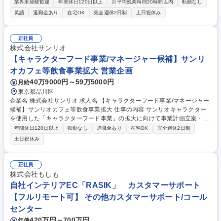
マーケティング業務全般をお任せします。作品の入口から出口まで社内外
業界未経験歓迎
年間休日120日以上
月平均残業時間20時間以内
転勤なし
と連携し、グローバルに魅力をお届けします。 ■セールス業務:国内外プラ
英語
退職金あり
在宅OK
完全週休2日制
土日祝休み
ットフォームへの映像作品セールス(配信・番販),条件交渉,ライセンス案件
創出 ■マーケティング/プロモーション:ローンチ前後の企画実行,視聴数や
収益最大化の施策設計,分析 ■PM:進行管理(制作～販売),契約管理,売上計上
正社員
■ビジネス開発:新規案件創出(パートナー開拓・企画起点),キャラクター戦
株式会社サンリオ
略と連動した映像展開提案 募集職種 【映像作品のセールス＆マーケティ
【キャラクターフード事業/マネージャー候補】サンリ
ング】世界的キャラクターIPの価値最大化
オカフェ等飲食事業拡大 営業企画
40万9000円～59万5000円
月給
東京都品川区
企業名 株式会社サンリオ 求人名 【キャラクターフード事業/マネージャー
候補】サンリオカフェ等飲食事業拡大 仕事の内容 サンリオキャラクター
を使用した「キャラクターフード事業」の拡大に向けて事業計画立案・プ
レゼン・実行を担っていただきます。まだスタートしたばかりの事業の拡
年間休日120日以上
転勤なし
退職金あり
在宅OK
完全週休2日制
大＆確立に関わるポジションです。 【詳細】■事業全般（運営・営業・販
土日祝休み
売計画・企画立案・商品開発など）■飲食事業拡大に向けて事業計画の作
成（長期・中期・短期）■拡大に向けての現状のサンリオフード事業の内
容の把握とルールやマニュアルの整備■拡大に向けての「ＦＣ契約書」お
正社員
よび「運営業務委託契約書」の作成 ■飲食フードのマーケティング市場調
株式会社もしも
査 ＊まずは先輩社員のサポートからスタート。営業、運営、販売計画を実
自社インテリアEC「RASIK」 カスタマーサポート
行し現状を把握して頂きます。 募集職種 【キャラクターフード事業/マネ
【フルリモート可】 その他カスタマーサポート/コール
ージャー候補】サンリオカフェ等飲食事業拡大
センター
420万円～700万円
年俸