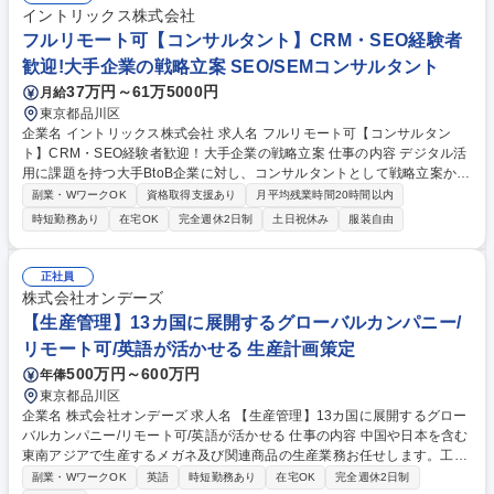
イントリックス株式会社
フルリモート可【コンサルタント】CRM・SEO経験者
歓迎!大手企業の戦略立案 SEO/SEMコンサルタント
37万円～61万5000円
月給
東京都品川区
企業名 イントリックス株式会社 求人名 フルリモート可【コンサルタン
ト】CRM・SEO経験者歓迎！大手企業の戦略立案 仕事の内容 デジタル活
用に課題を持つ大手BtoB企業に対し、コンサルタントとして戦略立案から
施策実行までを一貫して担当。Webサイト・広告・MA等を組み合わせた
副業・WワークOK
資格取得支援あり
月平均残業時間20時間以内
包括的なソリューションを提案します。経験が浅い方でもマーケ 経験ある
時短勤務あり
在宅OK
完全週休2日制
土日祝休み
服装自由
方であれば早期活躍いただける環境です。 【詳細】■デジマ戦略の企画・
提案 ■KPI設計と体制構築 ■SEO・広告・MA等の施策実行 ■データ分析と
改善提案 ■プロジェクト管理 【仕事の魅力】大手製造業などBtoB企業の直
正社員
請け案件が多数。上流の戦略フェーズから深く入り込み、単なる部分的な
株式会社オンデーズ
施策提案ではなく、ビジネス成果に直結する本質的な課題解決に挑める環
【生産管理】13カ国に展開するグローバルカンパニー/
境です。 募集職種 フルリモート可【コンサルタント】CRM・SEO経験者
リモート可/英語が活かせる 生産計画策定
歓迎！大手企業の戦略立案
500万円～600万円
年俸
東京都品川区
企業名 株式会社オンデーズ 求人名 【生産管理】13カ国に展開するグロー
バルカンパニー/リモート可/英語が活かせる 仕事の内容 中国や日本を含む
東南アジアで生産するメガネ及び関連商品の生産業務お任せします。工場
や社内各部門と連携し、物づくりの全工程に関わり、品質やコスト、また
副業・WワークOK
英語
時短勤務あり
在宅OK
完全週休2日制