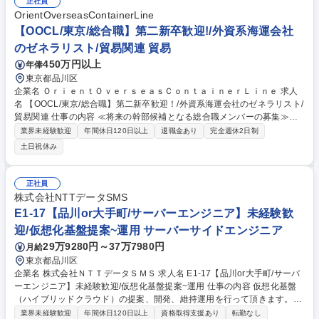
正社員
国策事業です。「GOOD LUCK TRIP」は、海外旅行ガイドブックと同様
OrientOverseasContainerLine
に、インバウンドのトップブランドに成長しております■旅が業務であ
【OOCL/東京/総合職】第二新卒歓迎!/外資系海運会社
り、日常です。旅好きにはこれ以上ない環境です 募集職種 【企画営業/行
のゼネラリスト/貿易関連 貿易
政・企業向け観光推進支援】旅行ガイドブック『地球の歩き方』
450万円以上
年俸
東京都品川区
企業名 ＯｒｉｅｎｔＯｖｅｒｓｅａｓＣｏｎｔａｉｎｅｒＬｉｎｅ 求人
名 【OOCL/東京/総合職】第二新卒歓迎！/外資系海運会社のゼネラリスト/
貿易関連 仕事の内容 ≪将来の幹部候補となる総合職メンバーの募集≫入
社後は東京本店にて、下記いずれかの業務を担当していただきます。配属
業界未経験歓迎
年間休日120日以上
退職金あり
完全週休2日制
は適性や組織状況を踏まえて決定し、将来的には船社業務全体を幅広く経
土日祝休み
験できる環境です。 【営業】主に既存顧客への海上輸送提案、スペースや
運賃・契約条件に関する社内外の調整、各部門と連携した顧客対応を担い
ます。 【カスタマーサービス】輸出入の窓口。ブッキング、到着案内、B/
正社員
L・D/O発行、通関・引渡に向けた各所との実務調整、トラブル対応を担
株式会社NTTデータSMS
当。 【オペレーション】本船スケジュールに基づく運航・進捗管理、コン
E1-17【品川or大手町/サーバーエンジニア】未経験歓
テナ在庫の需給調整、海外拠点と連携した輸送計画の実行・管理を担当。
迎/仮想化基盤提案~運用 サーバーサイドエンジニア
募集職種 【OOCL/東京/総合職】第二新卒歓迎！/外資系海運会社のゼネラ
リスト/貿易関連
29万9280円～37万7980円
月給
東京都品川区
企業名 株式会社ＮＴＴデータＳＭＳ 求人名 E1-17【品川or大手町/サーバ
ーエンジニア】未経験歓迎/仮想化基盤提案~運用 仕事の内容 仮想化基盤
（ハイブリッドクラウド）の提案、開発、維持運用を行って頂きます。ま
た、ネットワーク、サーバー、各種クラウドソリューション等の設計構築
業界未経験歓迎
年間休日120日以上
資格取得支援あり
転勤なし