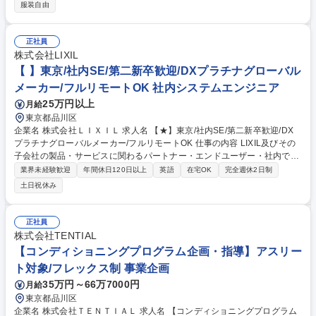
は納期管理業務も実施して頂きます。 ★将来的に課長代理などをお任せす
服装自由
ることを期待しています！ 【業務詳細】 ■企画サポート・進捗確認■工場
とのコンタクト、工程進捗管理■出荷予定と納期確認■コスト確認・管理や
入力■不良処理関連対応■集計や各種システム登録や申請■その他 サンプル
正社員
発送・経費処理 【働き方】 リモート可(週2回)・基本土日休みで働きやす
株式会社LIXIL
い環境です。 募集職種 【生産管理】13カ国に展開するグローバルカンパ
【 】東京/社内SE/第二新卒歓迎/DXプラチナグローバル
ニー/リモート可/英語が活かせる
メーカー/フルリモートOK 社内システムエンジニア
25万円以上
月給
東京都品川区
企業名 株式会社ＬＩＸＩＬ 求人名 【★】東京/社内SE/第二新卒歓迎/DX
プラチナグローバルメーカー/フルリモートOK 仕事の内容 LIXIL及びその
子会社の製品・サービスに関わるパートナー・エンドユーザー・社内で使
われるシステムの企画、開発、運用、プロジェクト管理等をお任せいたし
業界未経験歓迎
年間休日120日以上
英語
在宅OK
完全週休2日制
ます！【ポジション例】※ご活躍いただける領域を、 ご経験やスキル、ご
土日祝休み
希望に応じたプロジェクトにアサインさせていただきます。 ≪上流希望の
方向け≫建築設計支援WEBサービスや営業支援システム、流通店向け受発
注・販売管理システム、社内営業用、販売系システムなどの企画・開発・
正社員
運用 ≪開発希望の方向け≫■基幹系システムの企画・開発・運用■アプリ
株式会社TENTIAL
ケーションアーキテクチャの設計、実装、検証、保守■インフラ基盤の整
【コンディショニングプログラム企画・指導】アスリー
備など 募集職種 【★】東京/社内SE/第二新卒歓迎/DXプラチナグローバル
ト対象/フレックス制 事業企画
メーカー/フルリモートOK
35万円～66万7000円
月給
東京都品川区
企業名 株式会社ＴＥＮＴＩＡＬ 求人名 【コンディショニングプログラム