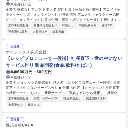
東京都品川区
企業名 株式会社アカツキ 求人名 契約社員【商品企画・開発】アニメキャ
ラクターグッズ・オンラインくじ 仕事の内容 アニメやキャラクターのIP
グッズ、オンラインくじ等の企画・製造・納品までを一貫して担います。
売上目標に基づくコンセプト立案から、外部パートナーとの折衝、品質管
業界未経験歓迎
資格取得支援あり
転勤なし
時短勤務あり
在宅OK
理まで全工程を主体的に推進する役割です。 【具体的には】 社内外と連
完全週休2日制
土日祝休み
服装自由
携し、ファンの手元に届くまでの全プロセスを管理します。具体的には、
原価計算を含む商品構成の提案、印刷・縫製会社等への発注・コスト交
渉、デザイナーへの指示出し、サンプルチェック、ライセンサー（版権
正社員
元）との監修・承認作業です。 募集職種 契約社員【商品企画・開発】ア
オイシックス株式会社
ニメキャラクターグッズ・オンラインくじ
【レシピプロデューサー候補】社長直下・世の中にない
サービス作り 製品開発(食品/飲料/たばこ)
600万円～800万円
年俸
東京都品川区
企業名 オイシックス株式会社 求人名 【レシピプロデューサー候補】社長
直下・世の中にないサービス作り★ 仕事の内容 【ミッション】社長直下
の精鋭チームにおいて、新規サービス・商品をゼロから構想し、具現化す
ることが最大の使命です。単に美味しいレシピを作るだけでなく、顧客体
業界未経験歓迎
副業・WワークOK
時短勤務あり
完全週休2日制
験と収益性を両立させたメニュー戦略を設計し、 他社アライアンスや高難
土日祝休み
服装自由
度プロジェクトを成功へと導く食のクリエイティブ・リーダーシップが求
められます。 【具体的に】■新サービス、新商品の企画立案およびメニュ
ー要件設計■メニューやレシピの開発■要件定義、原価計算、メニュー名や
正社員
レシピ工程作成、試作メニューチェック■データやお声分析、レビュー■レ
株式会社CAT.AI