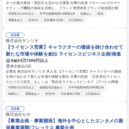
ターの魅力発信！英語力を活かせる環境 仕事の内容 グローバルでのマー
ケティング機能の強化を目指し、ブランド管理本部ブランド統括部が新設
されました。その配下であるオウンドメディア課において、YouTubeチャ
年間休日120日以上
月平均残業時間20時間以内
転勤なし
英語
ンネルの企画運営の業務を行っていただきます。 ■国内向け、グローバル
退職金あり
在宅OK
完全週休2日制
土日祝休み
向け、キッズ向けなど各ターゲットに向けたYouTubeチャンネルの運用方
針の策定、コンテンツ企画の策定、コンテンツ編成プランの策定 ■国内向
け、グローバル向け、キッズ向けなど各ターゲットに向けたYouTubeチャ
正社員
ンネルのKPI管理、効果測定・検証 ■その他、国内外で製作されたキャラ
株式会社サンリオ
クター動画や、製品プロモーション動画、コーポレートブランディング動
【ライセンス営業】キャラクターの価値を掛け合わせて
画など、コンテンツの掲載運用等 募集職種 【YouTubeの企画運用】世界
新たな市場や体験を創出 ライセンスビジネス企画/推進
的キャラクターの魅力発信！英語力を活かせる環境
34万7000円以上
月給
東京都品川区
企業名 株式会社サンリオ 求人名 【ライセンス営業】キャラクターの価値
を掛け合わせて新たな市場や体験を創出 仕事の内容 「広告宣伝ライセン
スビジネス担当」もしくは「商品化ライセンスビジネス（アパレル関連）
担当」をおまかせいたします◎ ※ご経験やスキルによりいずれにも配属可
年間休日120日以上
資格取得支援あり
月平均残業時間20時間以内
能性あり/内定時までに決定 ■広告宣伝ライセンスビジネス：キャラクター
転勤なし
退職金あり
在宅OK
完全週休2日制
土日祝休み
を「タレント」として活用した広告・販促企画を企業と推進し、認知拡大
と価値向上を実現する営業 ■商品化ライセンスビジネス（アパレル関
連）：キャラクター価値を企業商品へ展開し、企画提案から契約・販売ま
正社員
でを推進する営業 入社後はライセンスビジネスの全体理解を早期に習得
株式会社セガ
し、取引先との関係構築を通じて主体的に提案を創出し、企画・契約・販
【事業企画・事業開発】海外を中心としたエンタメの新
売まで一気通貫で推進！ 募集職種 【ライセンス営業】キャラクターの価
規事業展開/フレックス 事業企画
値を掛け合わせて新たな市場や体験を創出