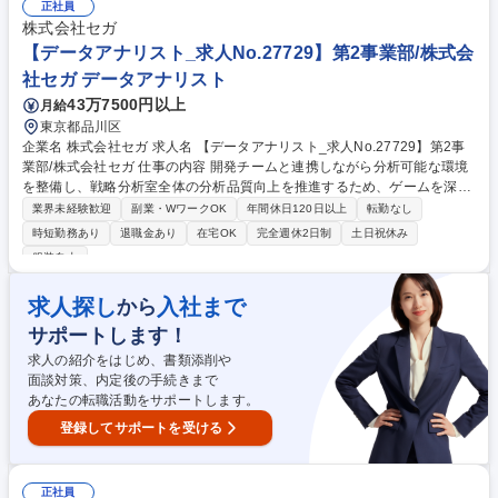
ュニケーション能力も求められます。セガグループ内で広く使われるツー
正社員
ルの設計・開発・保守に一貫して携わり、ゲームを遊ぶ世界中のユーザー
株式会社セガ
が直接触れる部分に関われるため、やりがいのあるポジションです。 募集
【データアナリスト_求人No.27729】第2事業部/株式会
職種 【ローカライズツールエンジニアリード】ゲームを世界中のユーザー
社セガ データアナリスト
へ_No.905
43万7500円以上
月給
東京都品川区
企業名 株式会社セガ 求人名 【データアナリスト_求人No.27729】第2事
業部/株式会社セガ 仕事の内容 開発チームと連携しながら分析可能な環境
を整備し、戦略分析室全体の分析品質向上を推進するため、ゲームを深く
理解し、プレイヤー体験を分析につなげるためのログ設計・KPI設計を担
業界未経験歓迎
副業・WワークOK
年間休日120日以上
転勤なし
っていただきます。 【業務内容】■プレイヤー行動を分析するためのログ
時短勤務あり
退職金あり
在宅OK
完全週休2日制
土日祝休み
設計支援および計測要件整理 ■開発チームと連携した分析基盤整備および
服装自由
データ活用環境改善 ■データ品質向上に向けた課題抽出、改善提案、運用
整備 ■分析者・開発者間の橋渡し役としてのコミュニケーション支援 ■分
求人探し
入社まで
から
析可能な環境構築を通じた分析品質向上および意思決定支援 ■ゲームKPI
設計および分析観点の整理 ■インゲームデータ分析及びレポートの作成・
サポートします！
報告 募集職種 【データアナリスト_求人No.27729】第2事業部/株式会社
求人の紹介をはじめ、書類添削や
セガ
面談対策、内定後の手続きまで
あなたの転職活動をサポートします。
登録してサポートを受ける
正社員