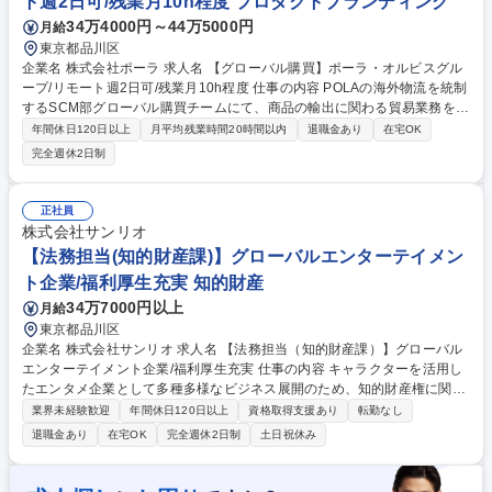
ト週2日可/残業月10h程度 プロダクトブランディング
用
34万4000円～44万5000円
月給
東京都品川区
企業名 株式会社ポーラ 求人名 【グローバル購買】ポーラ・オルビスグル
ープ/リモート週2日可/残業月10h程度 仕事の内容 POLAの海外物流を統制
するSCM部グローバル購買チームにて、商品の輸出に関わる貿易業務をお
任せします。基本は船での輸送が主になりますが、緊急度や状況により、
年間休日120日以上
月平均残業時間20時間以内
退職金あり
在宅OK
空輸での対応も行っております。 【詳細】■輸出実務：海外拠点からのオ
完全週休2日制
ーダーに対し、在庫確認からフォワーダー・輸送手配、輸出書類（S/C、I
V、PL、原産地証明、COA等）の作成まで一貫して対応。各国規制に合わ
せた正確なデリバリーを実現します。 ■在庫調達・需要予測：数ヶ月のリ
正社員
ードタイムを見越し、各国の需要を予測。国内調達部門と連携した発注業
株式会社サンリオ
務や、流動的な在庫数量の適正管理を行います。 募集職種 【グローバル
【法務担当(知的財産課)】グローバルエンターテイメン
購買】ポーラ・オルビスグループ/リモート週2日可/残業月10h程度
ト企業/福利厚生充実 知的財産
34万7000円以上
月給
東京都品川区
企業名 株式会社サンリオ 求人名 【法務担当（知的財産課）】グローバル
エンターテイメント企業/福利厚生充実 仕事の内容 キャラクターを活用し
たエンタメ企業として多種多様なビジネス展開のため、知的財産権に関す
る権利化、維持管理、権利保全業務をお任せします。キャラクター、エン
業界未経験歓迎
年間休日120日以上
資格取得支援あり
転勤なし
ターテイメント業界への関心 【詳細】■知的財産権（主に商標・意匠・著
退職金あり
在宅OK
完全週休2日制
土日祝休み
作権等）に関する調査、出願登録手続き、権利保全、侵害対策などの業務
をはじめ、デザインに関する法的なアドバイス等 ＊経営陣や各部門の意向
を踏まえ部門とコミュニケーションを図り適切なタイミングで必要な法的