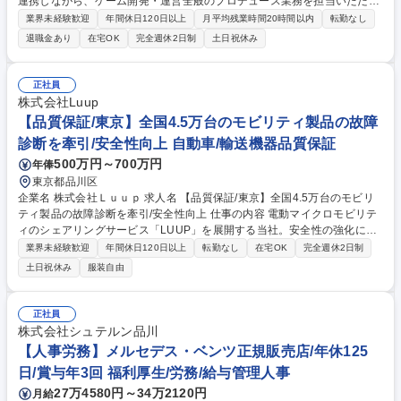
連携しながら、ゲーム開発・運営全般のプロデュース業務を担当いただき
ます。プロデュースしたゲームを通じて多くのお客様にゲーム体験を届け
業界未経験歓迎
年間休日120日以上
月平均残業時間20時間以内
転勤なし
ることができる非常にやりがいのあるポジションです。 入社後はアシスタ
退職金あり
在宅OK
完全週休2日制
土日祝休み
ントプロデューサーとして、ゲーム開発会社との連携やゲーム企画（戦
略・方針）の策定・推進、ゲーム開発・プロデュース業務およびプロジェ
クト管理、マーケティング・プロモーション実行チームとの連携を担当い
正社員
ただきます。その後、スキルや能力に応じて、メインプロデューサー業務
株式会社Luup
をお任せ予定。新規ゲーム企画・開発に対しての提言や自立的にご自身で
【品質保証/東京】全国4.5万台のモビリティ製品の故障
企画・開発提案を行っていただくチャンスもあります。 募集職種 【ゲー
診断を牽引/安全性向上 自動車/輸送機器品質保証
ム事業アシスタントプロデューサー】新規ゲーム企画・開発に関わる機会
有
500万円～700万円
年俸
東京都品川区
企業名 株式会社Ｌｕｕｐ 求人名 【品質保証/東京】全国4.5万台のモビリ
ティ製品の故障診断を牽引/安全性向上 仕事の内容 電動マイクロモビリテ
ィのシェアリングサービス「LUUP」を展開する当社。安全性の強化に向
けた、現存車両の故障診断(メカ・エレキ・ソフト)と手順書の作成をお任
業界未経験歓迎
年間休日120日以上
転勤なし
在宅OK
完全週休2日制
せします。 【仕事内容】■不具合車両の調査および原因究明■故障診断手
土日祝休み
服装自由
順書の作成■アルバイトスタッフのサポート■改善データの収集 【※詳細
備考欄参照】 【ミッション】「通常修理の手が届かない『技術的難題』を
解き明かし、Luupの安全性向上と次世代の車両改善を技術ベースで牽引
正社員
する」 募集職種 【品質保証/東京】全国4.5万台のモビリティ製品の故障診
株式会社シュテルン品川
断を牽引/安全性向上
【人事労務】メルセデス・ベンツ正規販売店/年休125
日/賞与年3回 福利厚生/労務/給与管理人事
27万4580円～34万2120円
月給