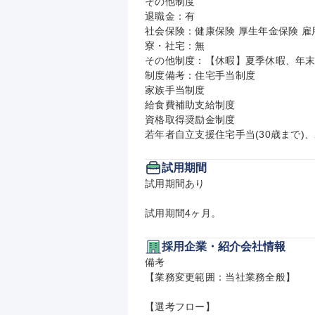
その他制度

退職金：有

社会保険：健康保険 厚生年金保険 雇用
寮・社宅：無

その他制度：【休暇】夏季休暇、年末
制度備考：住宅手当制度

家族手当制度

給食費補助支給制度

資格取得奨励金制度

若年者自立支援住宅手当(30歳まで)
試用期間
試用期間あり

試用期間4ヶ月。
採用企業・紹介会社情報
備考

【業務変更範囲：当社業務全般】

【選考フロー】
