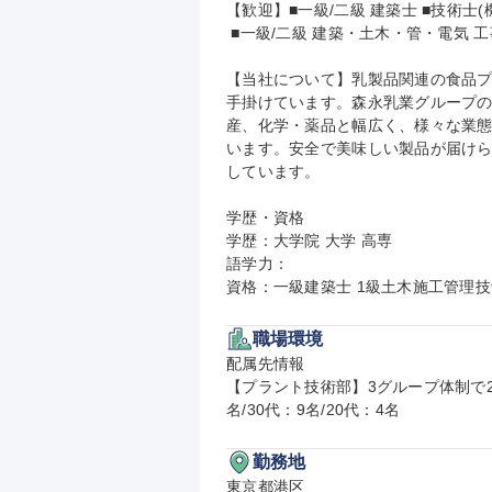
【歓迎】■一級/二級 建築士 ■技術士
 ■一級/二級 建築・土木・管・電気 工事施工管理技士

【当社について】乳製品関連の食品
手掛けています。森永乳業グループの
産、化学・薬品と幅広く、様々な業
います。安全で美味しい製品が届け
しています。

学歴・資格

学歴：大学院 大学 高専

語学力：

資格：一級建築士 1級土木施工管理技
職場環境
配属先情報

【プラント技術部】3グループ体制で26
名/30代：9名/20代：4名
勤務地
東京都港区
