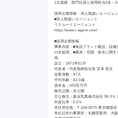
1次面接：部門社員と採用担当2名～3
採用企業情報・求人取扱いエージェン
■求人取扱いエージェント

リクルートエージェント

https://www.r-agent.com/

■採用企業情報

事業内容：■食品プラント建設、設備
の水処理。■暖房・空調・衛生に関す
他

設立：1971年02月

代表者：代表取締役社長 宮本 哲夫

従業員数：97人

平均年齢：42.0歳

資本金：200百万円

株式公開：非公開

主な株主：森永乳業株式会社 90.0％ 森
外資比率：0.0％

本社所在地：〒108-0075 東京都港区
本社以外の事業所：札幌営業所、大阪