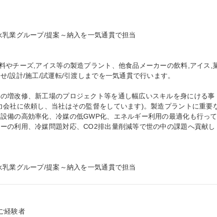
乳業グループ/提案～納入を一気通貫で担当

料やチーズ,アイス等の製造プラント、他食品メーカーの飲料,アイス,
/設計/施工/試運転/引渡しまでを一気通貫で行います。

ンの増改修、新工場のプロジェクト等を通し幅広いスキルを身にける事
力会社に依頼し、当社はその監督をしています)。製造プラントに重要
設備の高効率化、冷媒の低GWP化、エネルギー利用の最適化も行っ
ーの利用、冷媒問題対応、CO2排出量削減等で世の中の課題へ貢献し
永乳業グループ/提案～納入を一気通貫で担当
経験者
