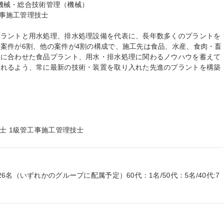
(機械・総合技術管理（機械）

プラントと用水処理、排水処理設備を代表に、長年数多くのプラントを
案件が6割、他の案件が4割の構成で、施工先は食品、水産、食肉・畜
態に合わせた食品プラント、用水・排水処理に関わるノウハウを蓄えて
られるよう、常に最新の技術・装置を取り入れた先進のプラントを構築
士 1級管工事施工管理技士
名（いずれかのグループに配属予定）60代：1名/50代：5名/40代:7