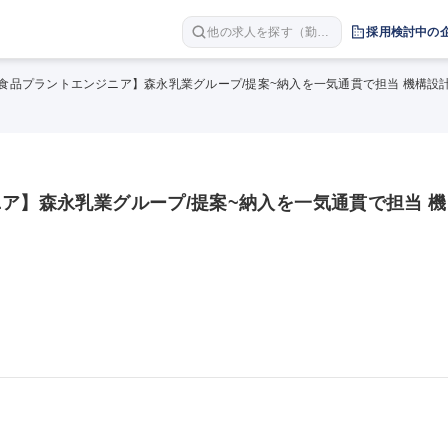
他の求人を探す（勤務
採用検討中の
地 職種 年収など）
/食品プラントエンジニア】森永乳業グループ/提案~納入を一気通貫で担当 機構設
ア】森永乳業グループ/提案~納入を一気通貫で担当 機