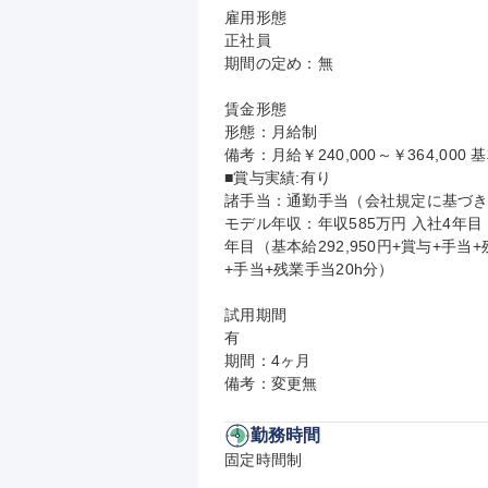
雇用形態

正社員

期間の定め：無

賃金形態

形態：月給制

備考：月給￥240,000～￥364,000 基
■賞与実績:有り

諸手当：通勤手当（会社規定に基づき
モデル年収：年収585万円 入社4年目（
年目（基本給292,950円+賞与+手当+
+手当+残業手当20h分）

試用期間

有

期間：4ヶ月

備考：変更無
勤務時間
固定時間制
