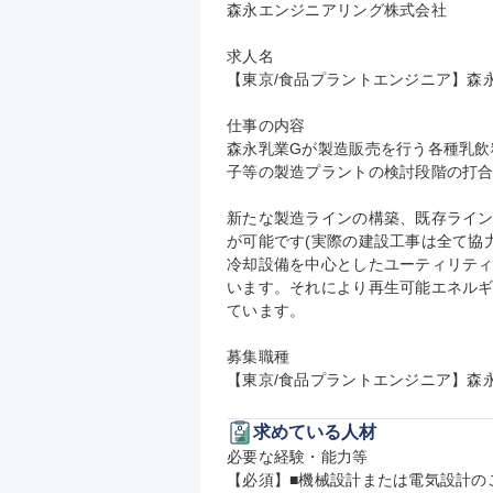
森永エンジニアリング株式会社

求人名

【東京/食品プラントエンジニア】森永
仕事の内容

森永乳業Gが製造販売を行う各種乳飲
子等の製造プラントの検討段階の打合せ
新たな製造ラインの構築、既存ライ
が可能です(実際の建設工事は全て協
冷却設備を中心としたユーティリティ
います。それにより再生可能エネルギ
ています。

募集職種

【東京/食品プラントエンジニア】森
求めている人材
必要な経験・能力等

【必須】■機械設計または電気設計のご