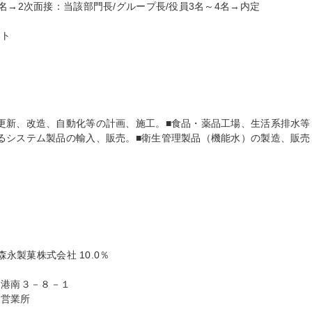
名→2次面接：当該部門長/グループ長/役員3名～4名→内定

ト

更新、改造、自動化等の計画、施工。■食品・薬品工場、生活系排水等
るシステム製品の輸入、販売。■衛生管理製品（機能水）の製造、販売
永製菓株式会社 10.0％

 港南３－８－１

営業所
