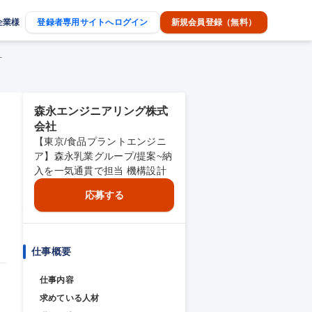
企業様
登録者専用サイトへログイン
新規会員登録（無料）
計
森永エンジニアリング株式
会社
【東京/食品プラントエンジニ
ア】森永乳業グループ/提案~納
入を一気通貫で担当 機構設計
応募する
仕事概要
仕事内容
求めている人材