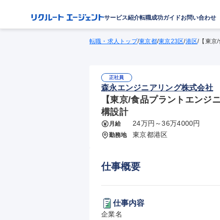
サービス紹介
転職成功ガイド
お問い合わせ
転職・求人トップ
/
東京都
/
東京23区
/
港区
/
【東京
正社員
森永エンジニアリング株式会社
【東京/食品プラントエンジニ
構設計
24万円～36万4000円
月給
東京都港区
勤務地
仕事概要
仕事内容
企業名
