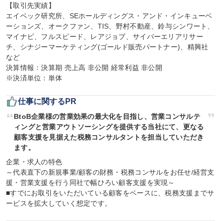
【取引先実績】

エイベック研究所、SEホールディングス・アンド・インキューベ
ーションズ、オークファン、TIS、野村不動産、鈴与シンワート、
マイナビ、フルスピード、レアジョブ、サイバーエリアリサー
チ、シナジーマーケティング(ゴールド販売パートナー)、精興社
など

決算情報：決算期 売上高 非公開 経常利益 非公開

※決済単位：単体
仕事に関するPR
BtoB企業様の営業効果の最大化を目指し、営業コンサルテ
ィングと営業アウトソーシングを提供する当社にて、更なる
顧客支援を見据えた税務コンサルタントを担当していただき
ます。
企業・求人の特色

～代表直下の新規事業/顧客の財務・税務コンサルをお任せ/経営支
援・営業支援を行う同社で幅ひろい顧客支援を実現～

■すでにお取引をいただいている顧客をベースに、税務支援までサ
ービスを拡大していく想定です。