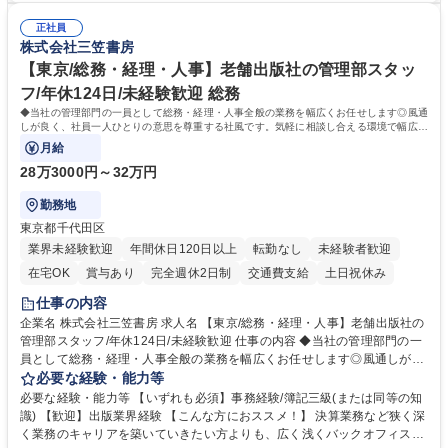
時の取扱説明書作成・送付（キッチン、機器等の商品） 募集職種 【汐留/
ンスキルや問題解決能力が磨かれ、キャリアアップのチャンスも豊富。チ
インテリア事務（部署内アシスタント）】■安定企業で働く
正社員
ームとの協力や新しいアイデアを活かす場もあり、やりがいを感じながら
株式会社三笠書房
働けます。 【歓迎】 ■インテリアの業界のご経験が有る方■PCの作業に慣
れている方 学歴・資格 学歴：大学院 大学 高専 短大 専修学校 語学力： 資
【東京/総務・経理・人事】老舗出版社の管理部スタッ
格：
フ/年休124日/未経験歓迎 総務
◆当社の管理部門の一員として総務・経理・人事全般の業務を幅広くお任せします◎風通
しが良く、社員一人ひとりの意思を尊重する社風です。気軽に相談し合える環境で幅広い
バックオフィス業務を習得いただきます。
月給
28万3000円～32万円
勤務地
東京都千代田区
業界未経験歓迎
年間休日120日以上
転勤なし
未経験者歓迎
在宅OK
賞与あり
完全週休2日制
交通費支給
土日祝休み
仕事の内容
企業名 株式会社三笠書房 求人名 【東京/総務・経理・人事】老舗出版社の
管理部スタッフ/年休124日/未経験歓迎 仕事の内容 ◆当社の管理部門の一
員として総務・経理・人事全般の業務を幅広くお任せします◎風通しが良
く、社員一人ひとりの意思を尊重する社風です。気軽に相談し合える環境
必要な経験・能力等
で幅広いバックオフィス業務を習得いただきます。 具体的には■総務：備
必要な経験・能力等 【いずれも必須】事務経験/簿記三級(または同等の知
品補充、採用に関するスケジュール調整など■経理；経費精算、入出金管
識) 【歓迎】出版業界経験 【こんな方におススメ！】 決算業務など狭く深
理、提示支払業務、問い合わせ対応など。 社員とのコミュニケーションを
く業務のキャリアを築いていきたい方よりも、広く浅くバックオフィスの