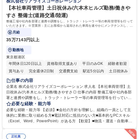
株式会社リアライズコーポレーション
歴：大学院 大学 高専 短大 語学力： 資格：
【本社車両管理】土日祝休み/六本木ヒルズ勤務/働きや
すさ 整備士(道路交通/陸運)
整備工場や社内各部署と連携や調整をし、トラック・トレーラー等の車両管理等を行って
いただきます。※営業所：主にお客様から返却された車両を速やかにメンテナンスし、次
のお客様にお貸し出しするための拠点
月給
35万7143円以上
勤務地
東京都港区
年間休日120日以上
資格取得支援あり
平日のみOK
経験者歓迎
賞与あり
完全週休2日制
交通費支給
駅近5分以内
土日祝休み
仕事の内容
企業名 株式会社リアライズコーポレーション 求人名 【本社車両管理】土
日祝休み/六本木ヒルズ勤務/働きやすさ◎ 仕事の内容 整備工場や社内各部
署と連携や調整をし、トラック・トレーラー等の車両管理等を行っていた
だきます。※営業所：主にお客様から返却された車両を速やかにメンテナ
必要な経験・能力等
ンスし、次のお客様にお貸し出しするための拠点 【具体的には】■整備工
必要な経験・能力等 【必須】■会社の方針を理解し、組織の一員として主
場への整備発注・入出庫調整、社内各部署との連携・調整■車両の入出庫
体的に業務に取り組める方■電話対応に抵抗のない方■基本的なPCスキル
スケジュール管理■返却車両の整備に関する調査・進捗管理等※弊社事業
（Excel、Word、PowerPoint）がある方 【歓迎】■物流・運送・自動車・
理念である「日本の物流を守り抜く」ために重要な役割を担い、社会イン
輸送機器業界での勤務経験をお持ちの方 【身につくスキル】■高度な調
フラを支える責任とやりがいを実感できます。 ※勤務地は東京本社（六本
整・交渉力：社内外との調整により高度な調整・交渉力が養われます。■
木ヒルズ）になります。 ※毎週土日しっかり休める週休2日制です。 募集
正社員
コストマネジメント能力：整備工場からの修理費の見積もりを精査し、無