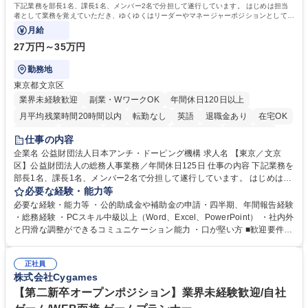
下記業務を部長1名、課長1名、メンバー2名で分担して遂行しています。 はじめは担当
者として業務を覚えていただき、ゆくゆくはリーダーやマネージャーポジションとして活
躍いただくことを期待しています。
月給
27万円～35万円
勤務地
東京都文京区
業界未経験歓迎
副業・WワークOK
年間休日120日以上
月平均残業時間20時間以内
転勤なし
英語
退職金あり
在宅OK
賞与あり
育休あり
完全週休2日制
交通費支給
土日祝休み
仕事の内容
食事補助あり
企業名 公益財団法人日本アンチ・ドーピング機構 求人名 【東京／文京
区】公益財団法人の総務人事業務／年間休日125日 仕事の内容 下記業務を
部長1名、課長1名、メンバー2名で分担して遂行しています。 はじめは担
当者として業務を覚えていただき、ゆくゆくはリーダーやマネージャーポ
必要な経験・能力等
ジションとして活躍いただくことを期待しています。 【総務・人事グルー
必要な経験・能力等 ・公的助成金や補助金の申請・四半期、年間報告経験
プの業務内容】 ・人事制度関連 ・採用活動 ・教育研修の企画、実行 ・勤
・総務経験 ・PCスキル中級以上（Word、Excel、PowerPoint） ・社内外
怠管理 ・官公庁への各種提出 ・法定の会議運営（評議員会、理事会） ・
と円滑な調整ができるコミュニケーション能力 ・口が堅い方 ■歓迎要件
コンプライアンス ・内部規程やルールの管理、整備、文書管理 ・契約関
・採用業務経験 ・英語に抵抗がない方 ・営業経験 学歴・資格 学歴：大学
連 ・衛生管理 ・防災関連・公的助成金の管理・オフィス、ファシリティ
院 大学 高専 短大 専修学校 高校 語学力： 資格：
管理 ・福利厚生関連 ・職員からの問合せ、相談対応 ・その他日常の総務
正社員
株式会社Cygames
業務全般 募集職種 【東京／文京区】公益財団法人の総務人事業務／年間
休日125日
【第二新卒オープンポジション】業界未経験歓迎/自社