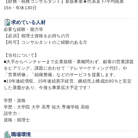
【財務・税務コンサルタント】新規事業★代表直下/平均残業
15h・年休130日
求めている人材
必要な経験・能力等

【必須】税理士資格をお持ちの方

【尚可】コンサルタントのご経験のある方

【当社について】

■大手からベンチャーまで企業規模・業種問わず、顧客の営業課題
をヒアリング。課題に合わせて「テレマーケティング代行」や
「営業研修」「組織整備」などのサービスを提案します。

■10年連続増収、15年連続黒字経営、継続売上構成比80％と安定
した基盤があり、今後も事業拡大予定です！

学歴・資格

学歴：大学院 大学 高専 短大 専修学校 高校

語学力：

資格：税理士
職場環境