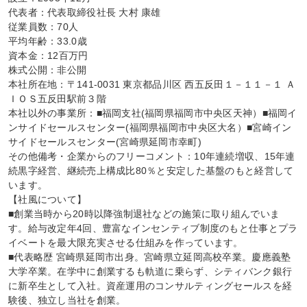
代表者：代表取締役社長 大村 康雄

従業員数：70人

平均年齢：33.0歳

資本金：12百万円

株式公開：非公開

本社所在地：〒141-0031 東京都品川区 西五反田１－１１－１ Ａ
ＩＯＳ五反田駅前３階

本社以外の事業所：■福岡支社(福岡県福岡市中央区天神）■福岡イ
ンサイドセールスセンター(福岡県福岡市中央区大名）■宮崎イン
サイドセールスセンター(宮崎県延岡市幸町)

その他備考・企業からのフリーコメント：10年連続増収、15年連
続黒字経営、継続売上構成比80％と安定した基盤のもと経営して
います。

【社風について】

■創業当時から20時以降強制退社などの施策に取り組んでいま
す。給与改定年4回、豊富なインセンティブ制度のもと仕事とプラ
イベートを最大限充実させる仕組みを作っています。

■代表略歴 宮崎県延岡市出身。宮崎県立延岡高校卒業。慶應義塾
大学卒業。在学中に創業するも軌道に乗らず、シティバンク銀行
に新卒生として入社。資産運用のコンサルティングセールスを経
験後、独立し当社を創業。
