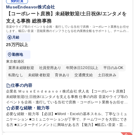
元様とのやり取り、輸入関連の書類の管理、国内倉庫での品質チェック、
契約社員
め、『コツコツと実直に取り組める方』 ・工場やライセンス元を含む社内
MuseEndeavor株式会社
工場開拓などがございます。 募集職種 【生産管理】キャラクターバック
外関係者と友好なコミュニケーションが取れる方 ※折衝は営業担当がメイ
や雑貨の生産・品質管理/年休125日/転勤無
ンで行います。 学歴・資格 学歴：大学院 大学 高専 短大 専修学校 高校 語
【コーポレート庶務】未経験歓迎/土日祝休/エンタメを
学力： 資格：
支える事務 総務事務
音楽やライブ等のイベントを企画・進行している当社で庶務・コーポレート業務をお任せ
します。幅広い音楽・芸能業務のインフラとなる社内業務全般をサポートし、チームの円
滑な運営を支えていただきます。
月給
25万円以上
勤務地
東京都港区
業界未経験歓迎
社員登用あり
年間休日120日以上
平日のみOK
転勤なし
未経験者歓迎
育休あり
交通費支給
土日祝休み
服装自由
仕事の内容
企業名 ＭｕｓｅＥｎｄｅａｖｏｒ株式会社 求人名 【コーポレート庶務】
未経験歓迎/土日祝休/エンタメを支える事務 仕事の内容 音楽やライブ等の
イベントを企画・進行している当社で庶務・コーポレート業務をお任せし
ます。幅広い音楽・芸能業務のインフラとなる社内業務全般をサポート
必要な経験・能力等
し、チームの円滑な運営を支えていただきます。 ■社内の庶務・一般事務
必要な経験・能力等 【必須】■Word・Excelの基本スキル、丁寧なコミュ
全般、書類整理、備品管理・発注 ■郵便物の仕分け、来客・電話対応、社
ニケーション ■コミュニケーションが丁寧で、チームワークを大切にでき
内環境の維持サポート ■経理や人事/採用の外注事業者とのやりとり・プロ
る方 ■エンターテインメントに興味がある方 【魅力】■幅広い音楽・芸能
セスの推進 ★外注連携など幅広い業務に携わるため、事務スキルだけでな
ビジネスを展開する企業のインフラを支えるため、エンタメ業界の裏側を
く 進行管理能力や調整力など、市場価値の高いキャリアアップが可能で