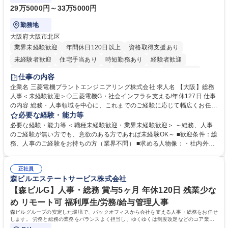
29万5000円～33万5000円
勤務地
大阪府大阪市北区
業界未経験歓迎
年間休日120日以上
資格取得支援あり
未経験者歓迎
住宅手当あり
時短勤務あり
経験者歓迎
退職金あり
在宅OK
賞与あり
完全週休2日制
交通費支給
仕事の内容
駅近5分以内
土日祝休み
服装自由
寮・社宅あり
食事補助あり
企業名 三菱電機プラントエンジニアリング株式会社 求人名 【大阪】総務
人事＜未経験歓迎＞◇三菱電機G・社会インフラを支える/年休127日 仕事
の内容 総務・人事領域を中心に、これまでのご経験に応じて幅広くお任せ
します。 ＜具体的には＞ ・総務/人事労務（給与・社保・勤怠管理など）
必要な経験・能力等
・採用・教育研修 ・福利厚生運用 など ※基本的には事務所勤務ですが、
必要な経験・能力等 ＜職種未経験歓迎・業界未経験歓迎＞ ～総務、人事
採用や教育等の業務内容により、関西圏以外への日帰り・宿泊を伴う国内
のご経験が無い方でも、意欲のある方であれば未経験OK～ ■歓迎条件：総
出張もございます。 ※担当業務を持ちつつ、お互いに助け合いながら、総
務、人事のご経験をお持ちの方（業界不問） ■求める人物像：・社内外の
務部という組織として協力しながら進める体制です。 募集職種 【大阪】
関係各部門との調整を率先して行い、業務を円滑に遂行できる協調性やコ
総務人事＜未経験歓迎＞◇三菱電機G・社会インフラを支える/年休127日
ミュニケーション能力を持っている方 ・人事総務領域に興味がありゼネラ
正社員
リスト志向をお持ちの方 学歴・資格 学歴：大学院 大学 語学力： 資格：
森ビルエステートサービス株式会社
【森ビルG】人事・総務 賞与5ヶ月 年休120日 残業少な
め リモート可 福利厚生/労務/給与管理人事
森ビルグループの安定した環境で、バックオフィスから会社を支える人事・総務をお任せ
します。 労務と総務の業務をバランスよく担当し、ゆくゆくは制度改定などのコア業務
にも挑戦できる、やりがいある環境です。