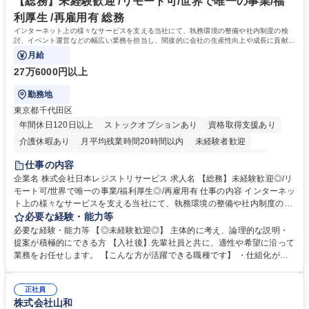
「未来の日常」の創造に向けて持続可能な社会の実現に貢献してまいりま
【総務】未経験歓迎 /リモート可/世界で唯一の事業/福
す。 学歴・資格 学歴：大学院 大学 語学力： 資格：
利厚生 /再雇用有 総務
インターネット上の様々なサービスを支える当社にて、執務環境の整備や社内制度の検
討、イベント運営などの幅広い業務を担当し、間接的に会社の生産性向上や成長に貢献し
ている部署です。
月給
27万6000円以上
勤務地
東京都千代田区
年間休日120日以上
ストックオプションあり
資格取得支援あり
介護休暇あり
月平均残業時間20時間以内
未経験者歓迎
住宅手当あり
時短勤務あり
研修あり
在宅OK
賞与あり
仕事の内容
完全週休2日制
交通費支給
駅近5分以内
土日祝休み
服装自由
企業名 株式会社日本レジストリサービス 求人名 【総務】未経験歓迎◎/リ
モート可/世界で唯一の事業/福利厚生◎/再雇用有 仕事の内容 インターネッ
ト上の様々なサービスを支える当社にて、執務環境の整備や社内制度の検
討、イベント運営などの幅広い業務を担当し、間接的に会社の生産性向上
必要な経験・能力等
や成長に貢献している部署です。 会社の全メンバーが安心して長く成果を
必要な経験・能力等 【◎未経験歓迎◎】 主体的に考え、論理的な説明・
発揮できる環境を整えるために、毎日のメンテナンスや維持管理に加え、
提案が積極的にできる方 【入社後】先輩社員と共に、適性や希望に沿って
新たな施策検討を積極的に行っていただき、会社全体を巻き込み課題解決
業務をお任せします。 【こんな方が活躍できる職種です】 ・仕組化が好
を推進。 ・オフィス運営：執務環境の整備・物品管理・社内規定整備/改
き/得意・協働の姿勢を持っている・優先順位付け、マルチタスクが得意・
善・イベント企画/運営・非常時の対応 など、本人の希望や適性によって
様々な立場で物事を考えられる・定型業務だけでなく突発的な出来事にも
幅広い業務の体得が可能で、多様なキャリアパスを描くことも可能です。
正社員
対処できる・新しいことに興味関心がある 【魅力】■自己啓発支援：資格
株式会社山和
募集職種 【総務】未経験歓迎◎/リモート可/世界で唯一の事業/福利厚生◎/
取得や通信教育など費用の80%（年間25万円まで）を補助 ■住宅手当：家