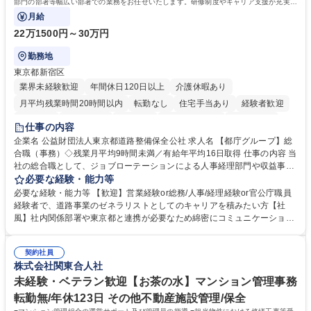
部門の部署等幅広い部署での業務をお任せいたします。研修制度やキャリア支援が充実し
ております！ ※下記業務詳細
月給
22万1500円～30万円
勤務地
東京都新宿区
業界未経験歓迎
年間休日120日以上
介護休暇あり
月平均残業時間20時間以内
転勤なし
住宅手当あり
経験者歓迎
研修あり
退職金あり
賞与あり
完全週休2日制
交通費支給
仕事の内容
駅近5分以内
資格取得手当あり
食事補助あり
企業名 公益財団法人東京都道路整備保全公社 求人名 【都庁グループ】総
合職（事務）◇残業月平均9時間未満／有給年平均16日取得 仕事の内容 当
社の総合職として、ジョブローテーションによる人事経理部門や収益事業
等のフロント部門の部署等幅広い部署での業務をお任せいたします。研修
必要な経験・能力等
制度やキャリア支援が充実しております！ ※下記業務詳細 【業務詳細】■
必要な経験・能力等 【歓迎】営業経験or総務/人事/経理経験or官公庁職員
管理部門：広報、人事、経理など当公社の運営に係る管理業務 ■収益部
経験者で、道路事業のゼネラリストとしてのキャリアを積みたい方【社
門：駐車場の新規開拓、管理運営、新宿駅西口広場の「イベントコーナ
風】社内関係部署や東京都と連携が必要なため綿密にコミュニケーション
ー」などの管理運営 ■道路部門：整備の急がれる骨格幹線道路や木造住宅
を図っています。 【業務の魅力】■幅広く携われる：総合職（事務）で
密集地域の特定整備路線の用地取得、道路に関する普及啓発事業、都内の
は、駐車場の管理運営や道路用地の取得、公益財団法人の中枢を担う管理
道路施設や道路工事現場の見学ツアー事業 ※入社後は上記いずれかの部門
契約社員
部門など多岐に渡る業務を経験できます。 ■様々なプロジェクト：駐車場
株式会社関東合人社
へ配属。※業務内容変更の範囲：会社の定める業務 募集職種 【都庁グル
事業の他、新宿駅西口広場内に設置された照明を兼ねた広告「ブライトサ
ープ】総合職（事務）◇残業月平均9時間未満／有給年平均16日取得
イン」の管理運営を行うなど、事業収益を生み出す活動を積極的に行って
未経験・ベテラン歓迎【お茶の水】マンション管理事務
います。 学歴・資格 学歴：大学院 大学 高専 短大 専修学校 高校 語学力：
転勤無/年休123日 その他不動産施設管理/保全
資格：