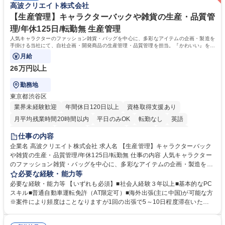
高波クリエイト株式会社
職種 【本社車両管理】土日祝休み/六本木ヒルズ勤務/働きやすさ◎
駄なコストを見極めるため、経営的視点での数字感覚が身につきます。■
期日・進捗管理能力：リース開始日や車検のタイミング等を管理し調整す
【生産管理】キャラクターバックや雑貨の生産・品質管
る力が身に付きます。 学歴・資格 学歴：大学院 大学 語学力： 資格：
理/年休125日/転勤無 生産管理
人気キャラクターのファッション雑貨・バッグを中心に、多彩なアイテムの企画・製造を
手掛ける当社にて、自社企画・開発商品の生産管理・品質管理を担当。『かわいい』を届
けるやりがいのあるポジションです。
月給
26万円以上
勤務地
東京都渋谷区
業界未経験歓迎
年間休日120日以上
資格取得支援あり
月平均残業時間20時間以内
平日のみOK
転勤なし
英語
住宅手当あり
研修あり
退職金あり
在宅OK
賞与あり
仕事の内容
完全週休2日制
交通費支給
駅近5分以内
中国語
土日祝休み
企業名 高波クリエイト株式会社 求人名 【生産管理】キャラクターバック
や雑貨の生産・品質管理/年休125日/転勤無 仕事の内容 人気キャラクター
のファッション雑貨・バッグを中心に、多彩なアイテムの企画・製造を手
掛ける当社にて、自社企画・開発商品の生産管理・品質管理を担当。『か
必要な経験・能力等
わいい』を届けるやりがいのあるポジションです。 有名ブランドやキャラ
必要な経験・能力等 【いずれも必須】■社会人経験３年以上■基本的なPC
クターライセンスを活用した商品の企画・開発・販売を行っています。企
スキル■普通自動車運転免許（AT限定可）■海外出張(主に中国)が可能な方
画段階から納品まで、商品の製造に関わる全てのプロセスにおいて、生産
※案件により頻度はことなりますが1回の出張で5～10日程度滞在いただ
管理及び品質管理を担当。仕様書の作成、生産スケジュールの組立て、工
く予定です。 【歓迎】■英語もしくは中国語に抵抗のない方■雑貨品など
場へ見積依頼・価格交渉、サンプルの品質確認や検査の手配、ライセンス
の生産管理業務の経験 ≪求める人物像≫ ・製品の検品業務などあるた