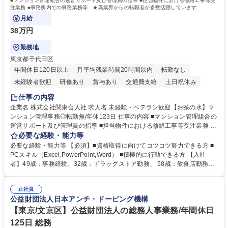
■マンション管理組合の運営サポート及び管理員の指導 ■担当物件における修繕工事等受
注業務 ■事務所内での事務業務等 ★異業界からの転職者が多数活躍しています
月給
38万円
勤務地
東京都千代田区
年間休日120日以上
月平均残業時間20時間以内
転勤なし
未経験者歓迎
研修あり
賞与あり
交通費支給
土日祝休み
仕事の内容
企業名 株式会社関東合人社 求人名 未経験・ベテラン歓迎【お茶の水】マ
ンション管理事務◎転勤無/年休123日 仕事の内容 ■マンション管理組合の
運営サポート及び管理員の指導 ■担当物件における修繕工事等受注業務 ■
事務所内での事務業務等 ★異業界からの転職者が多数活躍しています
必要な経験・能力等
【年収補足】532万円 ＋別途インセンティヴで平均約100万円/年（昨年度
必要な経験・能力等 【必須】■資格取得に向けてコツコツ努力できる方 ■
実績） ＋管理業務主任者資格手当50,000円/月 ★親会社である株式会社合
PCスキル（Excel,PowerPoint,Word） ■積極的に行動できる方 【入社
人社計画研究所社のグループ会社として、質の高いサービスと適性価格を
者】49歳：事務経験、32歳：ドラッグストア勤務、 58歳：飲食店勤務
武器に約20年受託戸数増加中です。https://www.gojin.co.jp/abt/abt_3.html
等：中途採用の9割が未経験者！ 【資格取得支援】■メンター制度■社内模
募集職種 未経験・ベテラン歓迎【お茶の水】マンション管理事務◎転勤
試や研修制度など充実！ ＊未資格者の8割以上が入社2年以内に資格を取
無/年休123日
正社員
得出来ております！ 【魅力】■フレックス制度、未経験からでも下限年収
公益財団法人日本アンチ・ドーピング機構
を一律支給！ ■管理業務主任者資格取得後には50,000円/月の手当あり！
学歴・資格 学歴：大学院 大学 高専 短大 専修学校 高校 語学力： 資格：第
【東京/文京区】公益財団法人の総務人事業務/年間休日
一種運転免許普通自動車
125日 総務