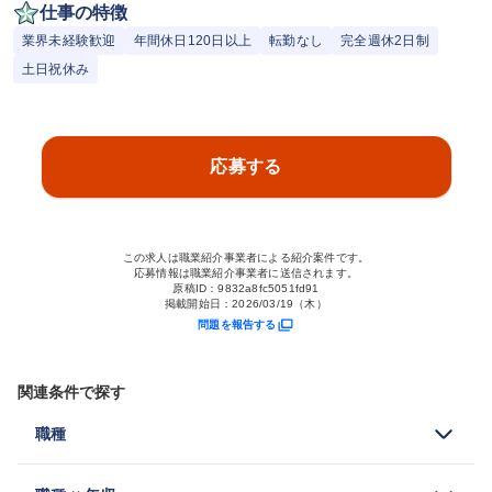
仕事の特徴
業界未経験歓迎
年間休日120日以上
転勤なし
完全週休2日制
土日祝休み
応募する
この求人は職業紹介事業者による紹介案件です。
応募情報は職業紹介事業者に送信されます。
原稿ID：
9832a8fc5051fd91
掲載開始日：
2026/03/19（木）
問題を報告する
関連条件で探す
職種