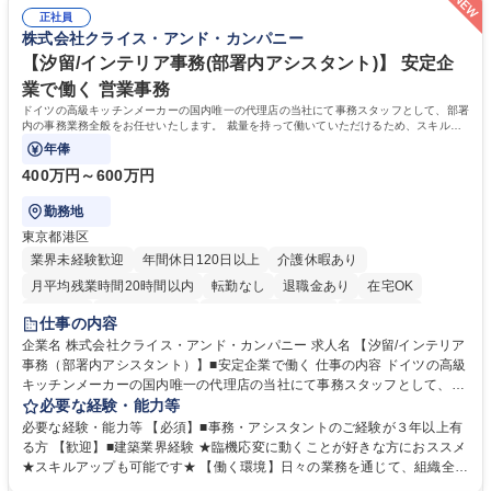
体感しながら、社会貢献性の高い業務に携わることができます。■単なる
す。 ※業務の変更範囲：会社の定める業務※ 募集職種 【コーポレート庶
正社員
ルーティンワークに留まらず、外注事業者との連携や業務プロセスの推進
株式会社クライス・アンド・カンパニー
務】未経験歓迎/土日祝休/エンタメを支える事務
など、自らの裁量で組織の仕組みづくりに関われるやりがいがあります。
■土日祝休みで、プライベートと両立しながら専門スキルを磨ける環境で
【汐留/インテリア事務(部署内アシスタント)】 安定企
す。 学歴・資格 学歴：大学院 大学 高専 短大 専修学校 高校 語学力： 資
業で働く 営業事務
格：
ドイツの高級キッチンメーカーの国内唯一の代理店の当社にて事務スタッフとして、部署
内の事務業務全般をお任せいたします。 裁量を持って働いていただけるため、スキルア
ップも可能です。
年俸
400万円～600万円
勤務地
東京都港区
業界未経験歓迎
年間休日120日以上
介護休暇あり
月平均残業時間20時間以内
転勤なし
退職金あり
在宅OK
育休あり
完全週休2日制
インセンティブあり
交通費支給
仕事の内容
駅近5分以内
土日祝休み
企業名 株式会社クライス・アンド・カンパニー 求人名 【汐留/インテリア
事務（部署内アシスタント）】■安定企業で働く 仕事の内容 ドイツの高級
キッチンメーカーの国内唯一の代理店の当社にて事務スタッフとして、部
署内の事務業務全般をお任せいたします。 裁量を持って働いていただける
必要な経験・能力等
ため、スキルアップも可能です。 【部署内の事務業務全般】 ■サンプルの
必要な経験・能力等 【必須】■事務・アシスタントのご経験が３年以上有
仕分け・整理 ■電話応対 ■書類作成（会議資料、お客様宛請求書、支払書
る方 【歓迎】■建築業界経験 ★臨機応変に動くことが好きな方におススメ
類を取りまとめて経理へ提出等） ■ショールームアテンド・運営・予約業
★スキルアップも可能です★ 【働く環境】日々の業務を通じて、組織全体
務 ■広報・PR業務のアシスタント（SNS投稿補助、資料作成など） ■納品
のサポートを行い、成果を実感できる仕事です。また、コミュニケーショ