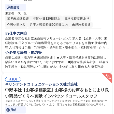
勤務地
東京都千代田区
業界未経験歓迎
年間休日120日以上
資格取得支援あり
介護休暇あり
月平均残業時間20時間以内
未経験者歓迎
住宅手当あり
時短勤務あり
退職金あり
在宅OK
賞与あり
仕事の内容
育休あり
完全週休2日制
交通費支給
土日祝休み
寮・社宅あり
企業名 株式会社日立医薬情報ソリューションズ 求人名 【総務・人事】未
経験歓迎/日立グループ/組織運営を支えるゼネラリストを目指す 仕事の内
容 入社直後は労務（労務管理・給与計算・安全衛生・福利厚生等）からお
任せいたします。将来は総務・採用・教育業務へ守備範囲を広げ、組織運
必要な経験・能力等
営を支えるゼネラリストをめざせます。 ・初期業務：労働時間管理、給与
必要な経験・能力等 ★未経験歓迎！ ★人事・総務領域を横断的に経験し
計算、社会保険対応、福利厚生管理、安全衛生、健康経営推進等をお任せ
幅広いスキルを身につけたい方におすすめ！ ■労務管理(給与計算・社会保
します。ご経験に応じて、休職者管理など、幅広く経験を積んでいただき
険手続き・勤怠管理など)に関心があり主体的に取り組める方 ※労務経験
ます。 ・将来的な広がり：総務・採用・教育・税務対応・経営企画等。
者は早期にご活躍いただけます。 ■チームで仕事を推進できる方■将来は
★メンバーがマンツーマンで丁寧に教えるため、ご経験が浅くても安心！
マネジメント職として活躍したい 【尚可】■人事、労務、採用、教育業務
幅広く経験を積みたい意欲がある方に最適な環境です。 募集職種 【総
正社員
のご経験 ■労務管理（給与計算・社会保険手続き・勤怠管理など）の経験
キリンアンドコミュニケーションズ株式会社
務・人事】未経験歓迎/日立グループ/組織運営を支えるゼネラリストを目
■衛生管理者の資格をお持ちの方 学歴・資格 学歴：大学院 大学 高専 短大
指す
専修学校 高校 語学力： 資格：
中野本社【お客様相談室】お客様のお声をもとにより良
い商品づくりへ貢献 インバウンドコールスタッフ
≪★コミュニケーションを通してキリンのファンを増やしませんか？★≫ お客様のお声
をより良い商品づくりに活かしていく上で、窓口となるお客様相談室でのお仕事です。
月給