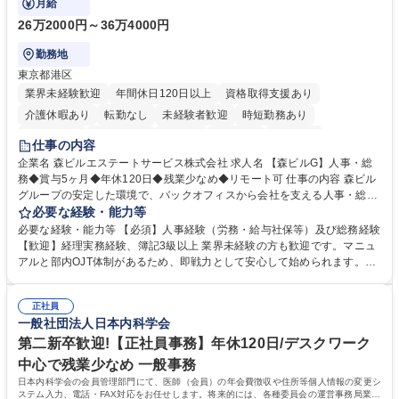
月給
26万2000円～36万4000円
勤務地
東京都港区
業界未経験歓迎
年間休日120日以上
資格取得支援あり
介護休暇あり
転勤なし
未経験者歓迎
時短勤務あり
経験者歓迎
退職金あり
在宅OK
賞与あり
育休あり
仕事の内容
完全週休2日制
交通費支給
長期歓迎
駅近5分以内
土日祝休み
企業名 森ビルエステートサービス株式会社 求人名 【森ビルG】人事・総
務◆賞与5ヶ月◆年休120日◆残業少なめ◆リモート可 仕事の内容 森ビル
グループの安定した環境で、バックオフィスから会社を支える人事・総務
をお任せします。 労務と総務の業務をバランスよく担当し、ゆくゆくは制
必要な経験・能力等
度改定などのコア業務にも挑戦できる、やりがいある環境です。 ■勤怠管
必要な経験・能力等 【必須】人事経験（労務・給与社保等）及び総務経験
理、給与計算、社会保険手続き、年末調整等の労務管理全般 ■入退社手続
【歓迎】経理実務経験、簿記3級以上 業界未経験の方も歓迎です。マニュ
き、社内規定の改定や人事制度改定などのコア業務 ■社内イベントの企画
アルと部内OJT体制があるため、即戦力として安心して始められます。
運営やその他総務業務全般 ※労務と総務を1：1の割合でお任せ。 入社後
【魅力・やりがい】森ビルGの安定基盤で労務から総務まで幅広く携われ
は部内のOJTを中心に、あなたの経験に合わせて不足している部分はいつ
ます。定型業務に留まらず、社内規定や人事制度の改定など会社のコア業
でも質問・相談できる環境が整っているため、安心して成長できます。 募
正社員
務に挑戦できるため、自身の成長と組織への貢献度をダイレクトに実感で
一般社団法人日本内科学会
集職種 【森ビルG】人事・総務◆賞与5ヶ月◆年休120日◆残業少なめ◆
きます。 残業少なめ、週1日リモート可など、ワークライフバランスを保
リモート可
ち長期活躍できる環境です。 「これまでの幅広い経験を活かし、長期的な
第二新卒歓迎!【正社員事務】年休120日/デスクワーク
キャリアを築きたい」という前向きな意欲と挑戦を全力で応援します。 学
中心で残業少なめ 一般事務
歴・資格 学歴：大学院 大学 高専 短大 専修学校 高校 語学力： 資格：日商
日本内科学会の会員管理部門にて、医師（会員）の年会費徴収や住所等個人情報の変更シ
簿記検定1級 日商簿記検定2級 日商簿記検定3級
ステム入力、電話・FAX対応をお任せします。将来的には、各種委員会の運営事務局業務