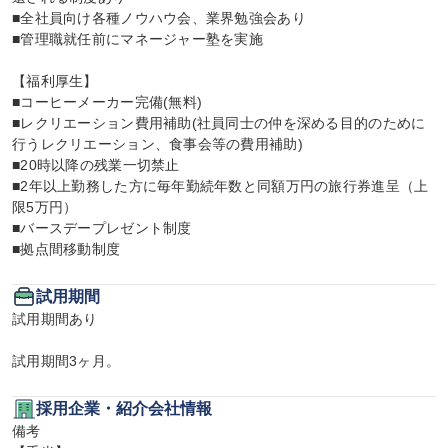
■全社員向け各種ノウハウ会、業界勉強会あり

■管理職就任前にマネージャー塾を実施

【福利厚生】

■コーヒーメーカー完備(無料)

■レクリエーション費用補助(社員同士の仲を深める目的のために
行うレクリエーション、食事会等の費用補助)

■20時以降の残業一切禁止

■2年以上勤務した方に毎年勤続年数と同額万円の旅行券進呈（上
限5万円）

■バースデープレゼント制度

■拠点間移動制度
試用期間
試用期間あり

試用期間3ヶ月。
採用企業・紹介会社情報
備考
