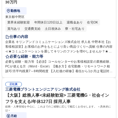
30万円
勤務地
東京都中野区
業界未経験歓迎
年間休日120日以上
退職金あり
在宅OK
賞与あり
交通費支給
土日祝休み
寮・社宅あり
仕事の内容
企業名 キリンアンドコミュニケーションズ株式会社 求人名 中野本社【お
客様相談室】お客様のお声をもとにより良い商品づくりへ貢献 仕事の内容
≪★コミュニケーションを通してキリンのファンを増やしませんか？★≫
お客様のお声をより良い商品づくりに活かしていく上で、窓口となるお客
必要な経験・能力等
様相談室でのお仕事です。 日々お客様からいただくキリングループへのご
必要な経験・能力等 【必須】コールセンターやお客様相談室の業務経験、
意見を、企業活動に活かしています。お客様からの声に迅速かつ誠意をも
PCが使える方（Word・Excel）【働き方】在宅勤務・リモートワーク相
って対応、情報提供するとともにグループ内活動に反映しています。 【具
談可/月平均残業7～8時間程度 【入社後の研修】着任から1か月は電話対応
体的には】電話応対、メール、お手紙対応、ご指摘品調査報告書作成、有
のOJTを中心に実施し、電話対応に慣れた段階でメール・手紙のOJTを実
人チャットボット対応など。 【1日の対応件数】■電話：月間一人当たり
施する予定です。独り立ち以降もしっかりフォローする体制を整えていま
平均100件前後■メール・手紙：同上40件前後 募集職種 中野本社【お客様
正社員
すのでご安心ください。 【当社について】キリングループの広報機能を担
三菱電機プラントエンジニアリング株式会社
相談室】お客様のお声をもとにより良い商品づくりへ貢献
う会社として、お客様との出会いを大切にし、磨き上げたホスピタリティ
を込めてコミュニケーションをとりながら広報関連業務を行っておりま
【大阪】総務人事<未経験歓迎> 三菱電機G・社会イン
す。 学歴・資格 学歴：大学院 大学 高専 短大 専修学校 高校 語学力： 資
フラを支える/年休127日 採用人事
格：
総務・人事領域を中心に、これまでのご経験に応じて幅広くお任せします。 ＜具体的に
は＞
月給