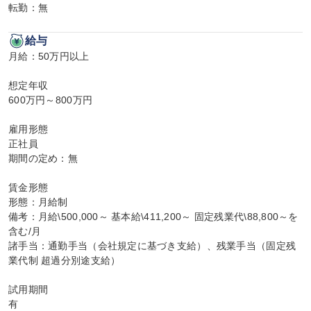
転勤：無
給与
月給：50万円以上

想定年収

600万円～800万円

雇用形態

正社員

期間の定め：無

賃金形態

形態：月給制

備考：月給\500,000～ 基本給\411,200～ 固定残業代\88,800～を
含む/月

諸手当：通勤手当（会社規定に基づき支給）、残業手当（固定残
業代制 超過分別途支給）

試用期間

有
