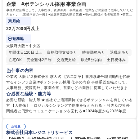
企業 #ポテンシャル採用 事業企画
事務系総合職として、人事総務、資源海外、事業企画、営業などの業務に従事していただ
きます。 【業務内容の一例】■所属事業部の勤労業務 ■海外に関係する各種業務 ■営業部
門の企画スタッフ、ルート営業
月給
22万7000円以上
勤務地
大阪府大阪市中央区
年間休日120日以上
資格取得支援あり
時短勤務あり
退職金あり
在宅OK
完全週休2日制
交通費支給
駅近5分以内
土日祝休み
服装自由
第二新卒歓迎
寮・社宅あり
食事補助あり
仕事の内容
企業名 大阪ガス株式会社 求人名 【第二新卒】事務系総合職 #関西を代表
するインフラ企業 #ポテンシャル採用 仕事の内容 事務系総合職として、
人事総務、資源海外、事業企画、営業などの業務に従事していただきま
す。 【業務内容の一例】■所属事業部の勤労業務 ■海外に関係する各種業
必要な経験・能力等
務 ■営業部門の企画スタッフ、ルート営業 【キャリアパス】入社後の配属
必要な経験・能力等 ★当社でご活躍期待できるポテンシャルを有している
ポジションで一定期間ご活躍頂いた後、本人の適性及び将来のキャリアを
方 【人物像】・ロジカルシンキングで物事を捉えられる ・社内及び社外
鑑みてジョブローテーションを行います。 【育成】OJTでの現場育成や研
関係者と円滑なコミュニケーションを図れる ■2024年度から2026年度ま
修カリキュラムを通じて、Daigasグループの業務で必要となる知識につい
での3ヵ年を対象とする「Daigasグループ中期経営計画2026」を策定しま
て学んでいただきます。 募集職種 【第二新卒】事務系総合職 #関西を代
した。https://www.osakagas.co.jp/company/press/pr2024/1777576_564
表するインフラ企業 #ポテンシャル採用
正社員
72.html ■エネルギーセキュリティの不安定化や気候変動による自然災害の
株式会社日本レジストリサービス
甚大化など、これまで以上に社会課題解決の重要性が高まっています。