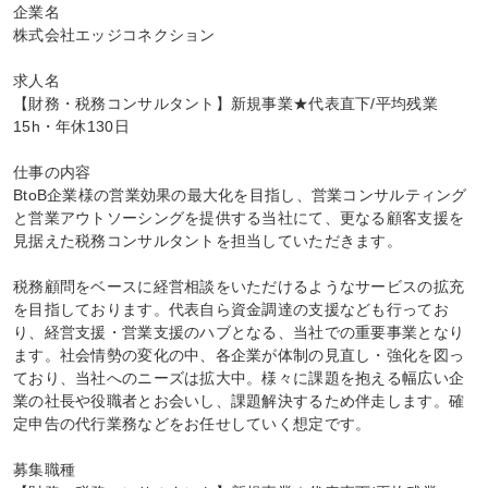
企業名

株式会社エッジコネクション

求人名

【財務・税務コンサルタント】新規事業★代表直下/平均残業
15h・年休130日

仕事の内容

BtoB企業様の営業効果の最大化を目指し、営業コンサルティング
と営業アウトソーシングを提供する当社にて、更なる顧客支援を
見据えた税務コンサルタントを担当していただきます。

税務顧問をベースに経営相談をいただけるようなサービスの拡充
を目指しております。代表自ら資金調達の支援なども行ってお
り、経営支援・営業支援のハブとなる、当社での重要事業となり
ます。社会情勢の変化の中、各企業が体制の見直し・強化を図っ
ており、当社へのニーズは拡大中。様々に課題を抱える幅広い企
業の社長や役職者とお会いし、課題解決するため伴走します。確
定申告の代行業務などをお任せしていく想定です。

募集職種
