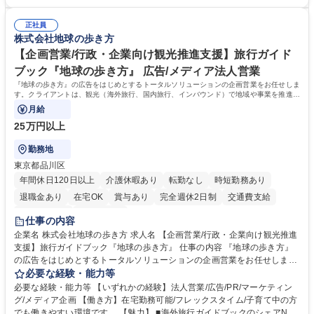
中心に着実にスキルアップをしていただけます。 得意な分野からゆくゆく
全体を把握し、どんな場面でも活躍できるキャリアを築いていきたい方。
は幅広い業務に携わり、意見やアイデアなど積極的に発信しやすい環境で
学歴・資格 学歴：大学院 大学 語学力： 資格：
す。 募集職種 【東京/総務・経理・人事】老舗出版社の管理部スタッフ/年
正社員
株式会社地球の歩き方
休124日/未経験歓迎
【企画営業/行政・企業向け観光推進支援】旅行ガイド
ブック『地球の歩き方』 広告/メディア法人営業
『地球の歩き方』の広告をはじめとするトータルソリューションの企画営業をお任せしま
す。クライアントは、観光（海外旅行、国内旅行、インバウンド）で地域や事業を推進し
たい国内外の行政や企業です。
月給
25万円以上
勤務地
東京都品川区
年間休日120日以上
介護休暇あり
転勤なし
時短勤務あり
退職金あり
在宅OK
賞与あり
完全週休2日制
交通費支給
駅近5分以内
土日祝休み
仕事の内容
企業名 株式会社地球の歩き方 求人名 【企画営業/行政・企業向け観光推進
支援】旅行ガイドブック『地球の歩き方』 仕事の内容 『地球の歩き方』
の広告をはじめとするトータルソリューションの企画営業をお任せしま
す。クライアントは、観光（海外旅行、国内旅行、インバウンド）で地域
必要な経験・能力等
や事業を推進したい国内外の行政や企業です。 【業務詳細】■『地球の歩
必要な経験・能力等 【いずれかの経験】法人営業/広告/PR/マーケティン
き方』は海外旅行ガイドブックのNo.1ブランドであり、国内旅行において
グ/メディア企画 【働き方】在宅勤務可能/フレックスタイム/子育て中の方
も牽引しております。観光推進支援においても、業界を牽引する意欲的な
でも働きやすい環境です。 【魅力】 ■海外旅行ガイドブックのシェアNo.1