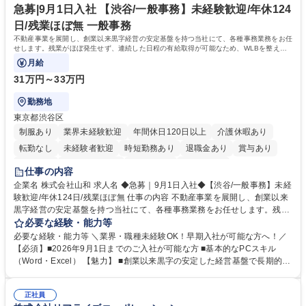
再雇用有
賃の50%（月額7万円まで）を補助 学歴・資格 学歴：大学院 大学 語学
急募|9月1日入社 【渋谷/一般事務】未経験歓迎/年休124
力： 資格：
日/残業ほぼ無 一般事務
不動産事業を展開し、創業以来黒字経営の安定基盤を持つ当社にて、各種事務業務をお任
せします。残業がほぼ発生せず、連続した日程の有給取得が可能なため、WLBを整えた
い方にお勧めの環境です！
月給
31万円～33万円
勤務地
東京都渋谷区
制服あり
業界未経験歓迎
年間休日120日以上
介護休暇あり
転勤なし
未経験者歓迎
時短勤務あり
退職金あり
賞与あり
育休あり
完全週休2日制
交通費支給
土日祝休み
仕事の内容
企業名 株式会社山和 求人名 ◆急募｜9月1日入社◆【渋谷/一般事務】未経
験歓迎/年休124日/残業ほぼ無 仕事の内容 不動産事業を展開し、創業以来
黒字経営の安定基盤を持つ当社にて、各種事務業務をお任せします。残業
がほぼ発生せず、連続した日程の有給取得が可能なため、WLBを整えたい
必要な経験・能力等
方にお勧めの環境です！ 入社後はOJTを通じて丁寧に研修を行いますの
必要な経験・能力等 ＼業界・職種未経験OK！早期入社が可能な方へ！／
で、事務未経験の方でも安心して臨むことができます。 【業務詳細】■電
【必須】■2026年9月1日までのご入社が可能な方 ■基本的なPCスキル
話・来客対応 ■物件の鍵や社内の備品管理 ■データ入力や書類作成 ■契約
（Word・Excel） 【魅力】 ■創業以来黒字の安定した経営基盤で長期的に
書などのファイリング ■郵送物の仕訳・発送 など 募集職種 ◆急募｜9月1
安心して働ける環境 ■残業ほぼなしで働きやすさ抜群、プライベートとの
日入社◆【渋谷/一般事務】未経験歓迎/年休124日/残業ほぼ無
両立が可能 ■有給取得を積極的に推奨、年間10日程度の取得実績 ■1ヶ月
正社員
のOJTで業務を習得可能、未経験でもしっかりサポート 学歴・資格 学