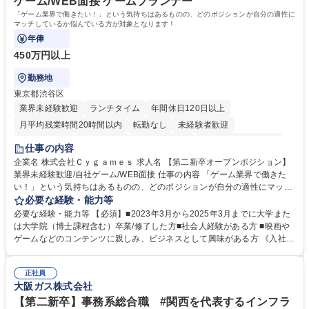
ゲーム/WEB面接 ゲームプランナー
「ゲーム業界で働きたい！」という気持ちはあるものの、どのポジションが自分の適性に
マッチしているか悩んでいる方が対象となります！
年俸
450万円以上
勤務地
東京都渋谷区
業界未経験歓迎
ランチタイム
年間休日120日以上
月平均残業時間20時間以内
転勤なし
未経験者歓迎
住宅手当あり
経験者歓迎
完全週休2日制
インセンティブあり
仕事の内容
交通費支給
土日祝休み
服装自由
昼食補助あり
第二新卒歓迎
企業名 株式会社Ｃｙｇａｍｅｓ 求人名 【第二新卒オープンポジション】
業界未経験歓迎/自社ゲーム/WEB面接 仕事の内容 「ゲーム業界で働きた
食事補助あり
い！」という気持ちはあるものの、どのポジションが自分の適性にマッチ
しているか悩んでいる方が対象となります！ 総合職（プランナー/データ
必要な経験・能力等
アナリストなど）、技術職（開発エンジニ ア/インフラエンジニアな
必要な経験・能力等 【必須】■2023年3月から2025年3月までに大学また
ど）、デザイン職（デザイナー/イラストレ ーターなど）等から、面接で
は大学院（博士課程含む）卒業/修了した方■社会人経験がある方 ■映画や
ご希望と適正にマッチしたポジションをご案内いたします。ゲームやエン
ゲームなどのコンテンツに親しみ、ビジネスとして興味がある方 《入社実
タメコンテンツが大好きで、「ゲーム業界の未来を自らの手で作りたい」
績 例》 ・メーカー → プロジェクトマネージャー ・ソーシャルゲーム →
「最高のコンテンツを作るためには、何でもやる」という情熱に溢れた方
ゲームプランナー ・通信 → ゲームエンジニア ・独立行政法人 → データ
のご応募をお待ちしております。 募集職種 【第二新卒オープンポジショ
正社員
サイエンティスト 学歴・資格 学歴：大学院 大学 語学力： 資格：
大阪ガス株式会社
ン】業界未経験歓迎/自社ゲーム/WEB面接
【第二新卒】事務系総合職 #関西を代表するインフラ