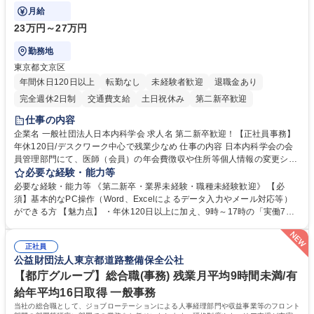
などにも幅広く携わっていただきます。
月給
23万円～27万円
勤務地
東京都文京区
年間休日120日以上
転勤なし
未経験者歓迎
退職金あり
完全週休2日制
交通費支給
土日祝休み
第二新卒歓迎
仕事の内容
企業名 一般社団法人日本内科学会 求人名 第二新卒歓迎！【正社員事務】
年休120日/デスクワーク中心で残業少なめ 仕事の内容 日本内科学会の会
員管理部門にて、医師（会員）の年会費徴収や住所等個人情報の変更シス
テム入力、電話・FAX対応をお任せします。将来的には、各種委員会の運
必要な経験・能力等
営事務局業務などにも幅広く携わっていただきます。 【会員管理・データ
必要な経験・能力等 《第二新卒・業界未経験・職種未経験歓迎》 【必
入力業務】 ・医師（会員）の住所変更、個人情報のシステム登録・更新
須】基本的なPC操作（Word、Excelによるデータ入力やメール対応等）
・年会費の徴収管理や入金データの照合確認 【問い合わせ対応】 ・会員
ができる方 【魅力点】 ・年休120日以上に加え、9時～17時の「実働7時
（医師）からの電話、FAX、ネット申請に伴う相談受付 ・複雑な案件のへ
間勤務」で残業も少なくワークライフバランスは抜群です。 【将来的な業
のエスカレーション・連携対応 募集職種 第二新卒歓迎！【正社員事務】
務（各種委員会運営）】 ・学会内における各種委員会のスケジュール調
年休120日/デスクワーク中心で残業少なめ
正社員
整、資料作成、当日の運営サポート 学歴・資格 学歴：大学院 大学 語学
公益財団法人東京都道路整備保全公社
力： 資格：
【都庁グループ】総合職(事務) 残業月平均9時間未満/有
給年平均16日取得 一般事務
当社の総合職として、ジョブローテーションによる人事経理部門や収益事業等のフロント