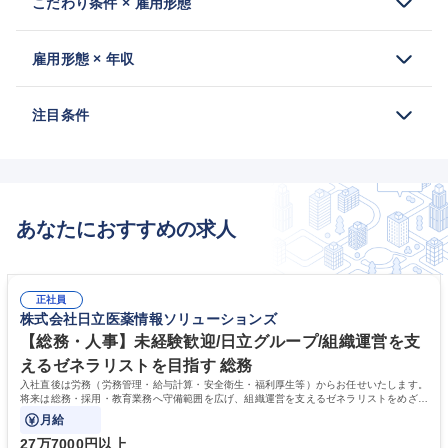
こだわり条件 × 雇用形態
雇用形態 × 年収
注目条件
あなたにおすすめの求人
正社員
株式会社日立医薬情報ソリューションズ
【総務・人事】未経験歓迎/日立グループ/組織運営を支
えるゼネラリストを目指す 総務
入社直後は労務（労務管理・給与計算・安全衛生・福利厚生等）からお任せいたします。
将来は総務・採用・教育業務へ守備範囲を広げ、組織運営を支えるゼネラリストをめざせ
ます。
月給
27万7000円以上