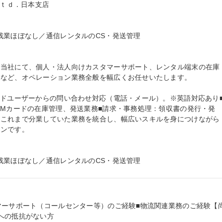
ｔｄ．日本支店

残業ほぼなし／通信レンタルのCS・発送管理

る当社にて、個人・法人向けカスタマーサポート、レンタル端末の在庫
など、オペレーション業務全般を幅広くお任せいたします。

ンドユーザーからの問い合わせ対応（電話・メール）。※英語対応あり
IMカードの在庫管理、発送業務■請求・事務処理：領収書の発行・発
※これまで分業していた業務を統合し、幅広いスキルを身につけながら
ンです。

残業ほぼなし／通信レンタルのCS・発送管理
マーサポート（コールセンター等）のご経験■物流関連業務のご経験【
への抵抗がない方
