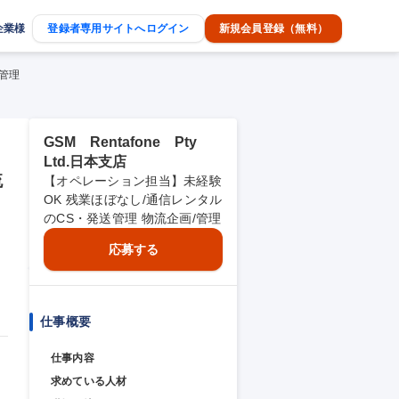
企業様
登録者専用サイトへログイン
新規会員登録（無料）
/管理
GSM Rentafone Pty
Ltd.日本支店
流
【オペレーション担当】未経験
OK 残業ほぼなし/通信レンタル
のCS・発送管理 物流企画/管理
応募する
仕事概要
仕事内容
求めている人材