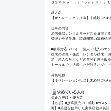
ＧＳＭ Ｒｅｎｔａｆｏｎｅ Ｐｔｙ Ｌ
求人名

【オペレーション担当】未経験OK★
仕事の内容

通信機器レンタルサービスを展開す
管理や発送業務、請求関連の事務処理
■顧客対応（CS）：個人・法人のエ
端末の管理・発送：レンタル端末・S
送、未入金対応などの事務処理全般
トータルでご活躍いただけるポジショ
募集職種

【オペレーション担当】未経験OK★
求めている人材
必要な経験・能力等

【必須】■接客販売のご経験■カスタ
可】■英語を使用した実務経験や英語