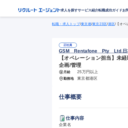
求人を探す
サービス紹介
転職成功ガイド
お
転職・求人トップ
/
東京都
/
東京23区
/
港区
/
【オペ
正社員
GSM Rentafone Pty Ltd
【オペレーション担当】未経験
企画/管理
25万円以上
月給
東京都港区
勤務地
仕事概要
仕事内容
企業名
