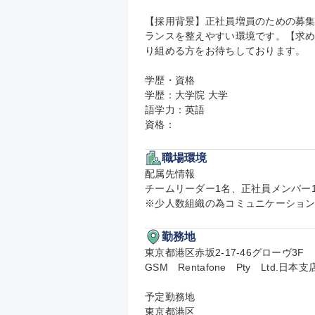
【採用背景】正社員増員のための募
ランスを整えやすい環境です。【求
り組める方をお待ちしております。

学歴・資格

学歴：大学院 大学

語学力：英語

資格：
職場環境
配属先情報

チームリーダー1名、正社員メンバー1
※少人数組織の為コミュニケーショ
勤務地
東京都港区赤坂2-17-46グローヴ3F

GSM　Rentafone　Pty　Ltd.日本支店
予定勤務地

東京都港区
