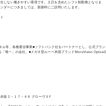
発生しない働きやすい環境です。土日を含めたシフト制勤務となりま
ンダーにつきましては、面接時にご説明いたします。

ト

タル等、各種通信事業■ソフトバンク社をパートナーとし、公式ブラン
)を運営する「唯一」の会社。■メガネ型ルーペ米国ブランドMicroVision Optical
区 赤坂２－１７－４６ グローヴ３Ｆ
