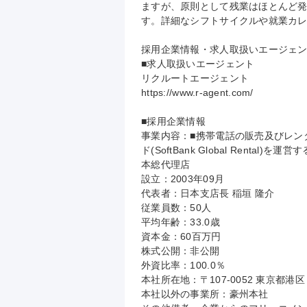
ますが、原則として残業はほとんど
す。詳細なシフトサイクルや就業カレ
採用企業情報・求人取扱いエージェン
■求人取扱いエージェント

リクルートエージェント

https://www.r-agent.com/

■採用企業情報

事業内容：■携帯電話の販売及びレン
ド(SoftBank Global Rental
本総代理店

設立：2003年09月

代表者：日本支店長 稲垣 隆介

従業員数：50人

平均年齢：33.0歳

資本金：60百万円

株式公開：非公開

外資比率：100.0％

本社所在地：〒107-0052 東京都港
本社以外の事業所：豪州本社
