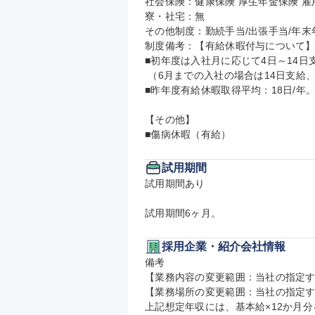
社会保険：健康保険 厚生年金保険 雇用
寮・社宅：無

その他制度：勤続手当/出張手当/年末
制度備考：【有給休暇付与について】
■初年度は入社月に応じて4日～14日支
 （6月までの入社の場合は14日支給、8月まで12日、10月まで8日、12月まで4日）

■昨年度有給休暇取得平均：18日/年
【その他】

■傷病休暇（有給）
試用期間
試用期間あり

試用期間6ヶ月。
採用企業・紹介会社情報
備考

【業務内容の変更範囲：当社の指定す
【業務場所の変更範囲：当社の指定す
上記想定年収には、基本給×12か月