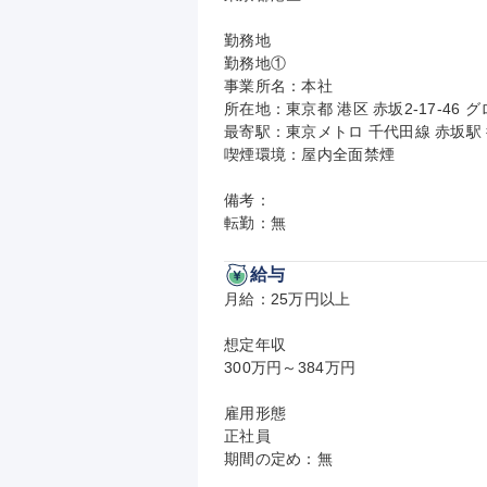
勤務地

勤務地①

事業所名：本社

所在地：東京都 港区 赤坂2-17-46 グ
最寄駅：東京メトロ 千代田線 赤坂駅 
喫煙環境：屋内全面禁煙

備考：

転勤：無
給与
月給：25万円以上

想定年収

300万円～384万円

雇用形態

正社員

期間の定め：無
