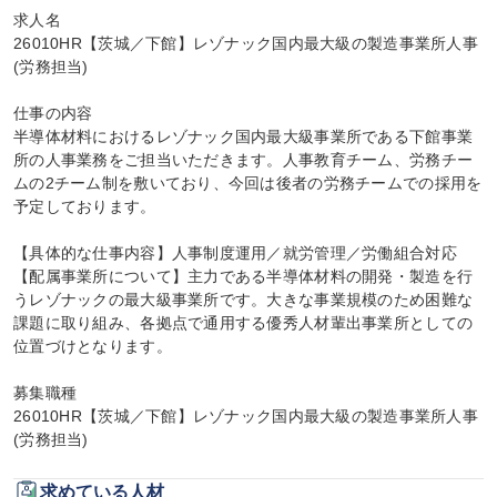
求人名

26010HR【茨城／下館】レゾナック国内最大級の製造事業所人事
(労務担当)

仕事の内容

半導体材料におけるレゾナック国内最大級事業所である下館事業
所の人事業務をご担当いただきます。人事教育チーム、労務チー
ムの2チーム制を敷いており、今回は後者の労務チームでの採用を
予定しております。

【具体的な仕事内容】人事制度運用／就労管理／労働組合対応

【配属事業所について】主力である半導体材料の開発・製造を行
うレゾナックの最大級事業所です。大きな事業規模のため困難な
課題に取り組み、各拠点で通用する優秀人材輩出事業所としての
位置づけとなります。

募集職種

26010HR【茨城／下館】レゾナック国内最大級の製造事業所人事
(労務担当)
求めている人材