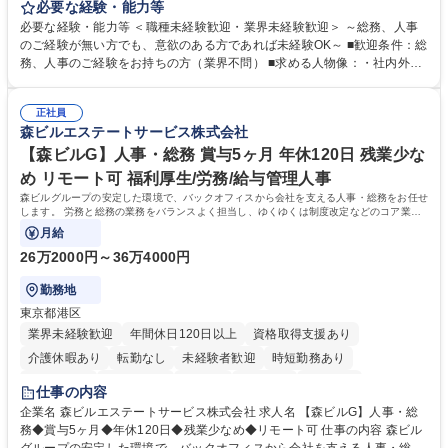
します。 ＜具体的には＞ ・総務/人事労務（給与・社保・勤怠管理など）
必要な経験・能力等
・採用・教育研修 ・福利厚生運用 など ※基本的には事務所勤務ですが、
必要な経験・能力等 ＜職種未経験歓迎・業界未経験歓迎＞ ～総務、人事
採用や教育等の業務内容により、関西圏以外への日帰り・宿泊を伴う国内
のご経験が無い方でも、意欲のある方であれば未経験OK～ ■歓迎条件：総
出張もございます。 ※担当業務を持ちつつ、お互いに助け合いながら、総
務、人事のご経験をお持ちの方（業界不問） ■求める人物像：・社内外の
務部という組織として協力しながら進める体制です。 募集職種 【大阪】
関係各部門との調整を率先して行い、業務を円滑に遂行できる協調性やコ
総務人事＜未経験歓迎＞◇三菱電機G・社会インフラを支える/年休127日
ミュニケーション能力を持っている方 ・人事総務領域に興味がありゼネラ
正社員
リスト志向をお持ちの方 学歴・資格 学歴：大学院 大学 語学力： 資格：
森ビルエステートサービス株式会社
【森ビルG】人事・総務 賞与5ヶ月 年休120日 残業少な
め リモート可 福利厚生/労務/給与管理人事
森ビルグループの安定した環境で、バックオフィスから会社を支える人事・総務をお任せ
します。 労務と総務の業務をバランスよく担当し、ゆくゆくは制度改定などのコア業務
にも挑戦できる、やりがいある環境です。
月給
26万2000円～36万4000円
勤務地
東京都港区
業界未経験歓迎
年間休日120日以上
資格取得支援あり
介護休暇あり
転勤なし
未経験者歓迎
時短勤務あり
経験者歓迎
退職金あり
在宅OK
賞与あり
育休あり
仕事の内容
完全週休2日制
交通費支給
長期歓迎
駅近5分以内
土日祝休み
企業名 森ビルエステートサービス株式会社 求人名 【森ビルG】人事・総
務◆賞与5ヶ月◆年休120日◆残業少なめ◆リモート可 仕事の内容 森ビル