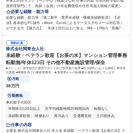
年休120日/デスクワーク中心で残業少なめ 仕事の内容 日本内科学会の会
員管理部門にて、医師（会員）の年会費徴収や住所等個人情報の変更シス
テム入力、電話・FAX対応をお任せします。将来的には、各種委員会の運
必要な経験・能力等
営事務局業務などにも幅広く携わっていただきます。 【会員管理・データ
必要な経験・能力等 《第二新卒・業界未経験・職種未経験歓迎》 【必
入力業務】 ・医師（会員）の住所変更、個人情報のシステム登録・更新
須】基本的なPC操作（Word、Excelによるデータ入力やメール対応等）
・年会費の徴収管理や入金データの照合確認 【問い合わせ対応】 ・会員
ができる方 【魅力点】 ・年休120日以上に加え、9時～17時の「実働7時
（医師）からの電話、FAX、ネット申請に伴う相談受付 ・複雑な案件のへ
間勤務」で残業も少なくワークライフバランスは抜群です。 【将来的な業
のエスカレーション・連携対応 募集職種 第二新卒歓迎！【正社員事務】
務（各種委員会運営）】 ・学会内における各種委員会のスケジュール調
年休120日/デスクワーク中心で残業少なめ
契約社員
整、資料作成、当日の運営サポート 学歴・資格 学歴：大学院 大学 語学
株式会社関東合人社
力： 資格：
未経験・ベテラン歓迎【お茶の水】マンション管理事務
転勤無/年休123日 その他不動産施設管理/保全
■マンション管理組合の運営サポート及び管理員の指導 ■担当物件における修繕工事等受
注業務 ■事務所内での事務業務等 ★異業界からの転職者が多数活躍しています
月給
38万円
勤務地
東京都千代田区
年間休日120日以上
月平均残業時間20時間以内
転勤なし
未経験者歓迎
研修あり
賞与あり
交通費支給
土日祝休み
仕事の内容
企業名 株式会社関東合人社 求人名 未経験・ベテラン歓迎【お茶の水】マ