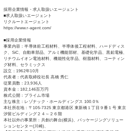
採用企業情報・求人取扱いエージェント

■求人取扱いエージェント

リクルートエージェント

https://www.r-agent.com/

■採用企業情報

事業内容：半導体前工程材料、半導体後工程材料、ハードディス
ク、SiC、自動車部品、アルミ機能部材、基礎化学品、黒鉛電極、
リチウムイオン電池材料、機能性化学品、樹脂材料、コーティン
グ材料、セラミックス

設立：1962年10月

代表者：代表取締役社長 高橋 秀仁

従業員数：23,936人

資本金：182,146百万円

株式公開：プライム市場

主な株主：レゾナック・ホールディングス 100.0％

本社所在地：〒105-7325 東京都港区 東新橋１丁目９番１号 東京
汐留ビルディング２４～２６階

本社以外の事業所：共創の舞台(横浜)、パッケージングソリュー
ションセンター(川崎)、
