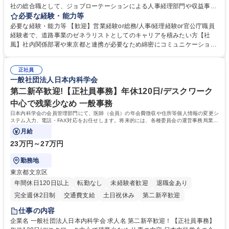
社の総合職として、ジョブローテーションによる人事経理部門や収益事業
等のフロント部門の部署等幅広い部署での業務をお任せいたします。研修
必要な経験・能力等
制度やキャリア支援が充実しております！ ※下記業務詳細 【業務詳細】■
必要な経験・能力等 【歓迎】営業経験or総務/人事/経理経験or官公庁職員
管理部門：広報、人事、経理など当公社の運営に係る管理業務 ■収益部
経験者で、道路事業のゼネラリストとしてのキャリアを積みたい方【社
門：駐車場の新規開拓、管理運営、新宿駅西口広場の「イベントコーナ
風】社内関係部署や東京都と連携が必要なため綿密にコミュニケーション
ー」などの管理運営 ■道路部門：整備の急がれる骨格幹線道路や木造住宅
を図っています。 【業務の魅力】■幅広く携われる：総合職（事務）で
密集地域の特定整備路線の用地取得、道路に関する普及啓発事業、都内の
は、駐車場の管理運営や道路用地の取得、公益財団法人の中枢を担う管理
道路施設や道路工事現場の見学ツアー事業 ※入社後は上記いずれかの部門
正社員
部門など多岐に渡る業務を経験できます。 ■様々なプロジェクト：駐車場
一般社団法人日本内科学会
へ配属。※業務内容変更の範囲：会社の定める業務 募集職種 【都庁グル
事業の他、新宿駅西口広場内に設置された照明を兼ねた広告「ブライトサ
ープ】総合職（事務）◇残業月平均9時間未満／有給年平均16日取得
イン」の管理運営を行うなど、事業収益を生み出す活動を積極的に行って
第二新卒歓迎!【正社員事務】年休120日/デスクワーク
います。 学歴・資格 学歴：大学院 大学 高専 短大 専修学校 高校 語学力：
中心で残業少なめ 一般事務
資格：
日本内科学会の会員管理部門にて、医師（会員）の年会費徴収や住所等個人情報の変更シ
ステム入力、電話・FAX対応をお任せします。将来的には、各種委員会の運営事務局業務
などにも幅広く携わっていただきます。
月給
23万円～27万円
勤務地
東京都文京区
年間休日120日以上
転勤なし
未経験者歓迎
退職金あり
完全週休2日制
交通費支給
土日祝休み
第二新卒歓迎
仕事の内容
企業名 一般社団法人日本内科学会 求人名 第二新卒歓迎！【正社員事務】