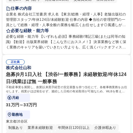
仕事の内容
企業名 株式会社三笠書房 求人名 【東京/総務・経理・人事】老舗出版社の
管理部スタッフ/年休124日/未経験歓迎 仕事の内容 ◆当社の管理部門の一
員として総務・経理・人事全般の業務を幅広くお任せします◎風通しが良
く、社員一人ひとりの意思を尊重する社風です。気軽に相談し合える環境
必要な経験・能力等
で幅広いバックオフィス業務を習得いただきます。 具体的には■総務：備
必要な経験・能力等 【いずれも必須】事務経験/簿記三級(または同等の知
品補充、採用に関するスケジュール調整など■経理；経費精算、入出金管
識) 【歓迎】出版業界経験 【こんな方におススメ！】 決算業務など狭く深
理、提示支払業務、問い合わせ対応など。 社員とのコミュニケーションを
く業務のキャリアを築いていきたい方よりも、広く浅くバックオフィスの
中心に着実にスキルアップをしていただけます。 得意な分野からゆくゆく
全体を把握し、どんな場面でも活躍できるキャリアを築いていきたい方。
は幅広い業務に携わり、意見やアイデアなど積極的に発信しやすい環境で
学歴・資格 学歴：大学院 大学 語学力： 資格：
す。 募集職種 【東京/総務・経理・人事】老舗出版社の管理部スタッフ/年
正社員
株式会社山和
休124日/未経験歓迎
急募|9月1日入社 【渋谷/一般事務】未経験歓迎/年休124
日/残業ほぼ無 一般事務
不動産事業を展開し、創業以来黒字経営の安定基盤を持つ当社にて、各種事務業務をお任
せします。残業がほぼ発生せず、連続した日程の有給取得が可能なため、WLBを整えた
い方にお勧めの環境です！
月給
31万円～33万円
勤務地
東京都渋谷区
制服あり
業界未経験歓迎
年間休日120日以上
介護休暇あり