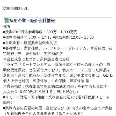
試用期間3ヶ月。
採用企業・紹介会社情報
備考

■残業20H/月込参考年収：690万～1,000万円

■標準労働時間 8:30 ～ 17:15 ■休憩時間 12:00～13:00

■退職金有：確定拠出型年金制度

■各種手当：家賃補助、ライフサポートプレミアム、育英補助、在
宅勤務手当、慶弔給付、災害補償 等

※会社規定に基づき、条件該当者に支給

※ライフサポートプレミアム：資産形成や不時への備えへの「自
助化促進原資」と位置付けており、個人のニーズに合った商品を
選択可※選択可能商品／団体積立年金、確定拠出年金拠出、GLTD
個人上乗せ補償、医療保険、生命保険、損害保険 等

※育英補助：扶養家族である満22歳未満の子を有する社員に子一
人あたり10,000円/月支給する手当(上限なし)

■リモート対応：可 (頻度：業務都合に応じて週1日程度リモート
勤務）

■業務内容の変更の範囲：会社ならびに出向先の定める全ての業務
（配置転換を含む人事異動を命じることがある）
