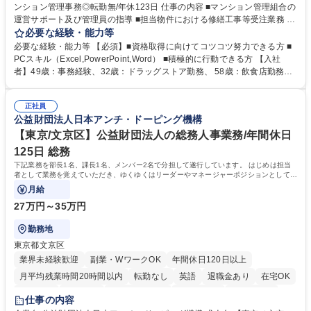
ンション管理事務◎転勤無/年休123日 仕事の内容 ■マンション管理組合の
運営サポート及び管理員の指導 ■担当物件における修繕工事等受注業務 ■
事務所内での事務業務等 ★異業界からの転職者が多数活躍しています
必要な経験・能力等
【年収補足】532万円 ＋別途インセンティヴで平均約100万円/年（昨年度
必要な経験・能力等 【必須】■資格取得に向けてコツコツ努力できる方 ■
実績） ＋管理業務主任者資格手当50,000円/月 ★親会社である株式会社合
PCスキル（Excel,PowerPoint,Word） ■積極的に行動できる方 【入社
人社計画研究所社のグループ会社として、質の高いサービスと適性価格を
者】49歳：事務経験、32歳：ドラッグストア勤務、 58歳：飲食店勤務
武器に約20年受託戸数増加中です。https://www.gojin.co.jp/abt/abt_3.html
等：中途採用の9割が未経験者！ 【資格取得支援】■メンター制度■社内模
募集職種 未経験・ベテラン歓迎【お茶の水】マンション管理事務◎転勤
試や研修制度など充実！ ＊未資格者の8割以上が入社2年以内に資格を取
無/年休123日
正社員
得出来ております！ 【魅力】■フレックス制度、未経験からでも下限年収
公益財団法人日本アンチ・ドーピング機構
を一律支給！ ■管理業務主任者資格取得後には50,000円/月の手当あり！
学歴・資格 学歴：大学院 大学 高専 短大 専修学校 高校 語学力： 資格：第
【東京/文京区】公益財団法人の総務人事業務/年間休日
一種運転免許普通自動車
125日 総務
下記業務を部長1名、課長1名、メンバー2名で分担して遂行しています。 はじめは担当
者として業務を覚えていただき、ゆくゆくはリーダーやマネージャーポジションとして活
躍いただくことを期待しています。
月給
27万円～35万円
勤務地
東京都文京区
業界未経験歓迎
副業・WワークOK
年間休日120日以上
月平均残業時間20時間以内
転勤なし
英語
退職金あり
在宅OK
賞与あり
育休あり
完全週休2日制
交通費支給
土日祝休み
仕事の内容
食事補助あり