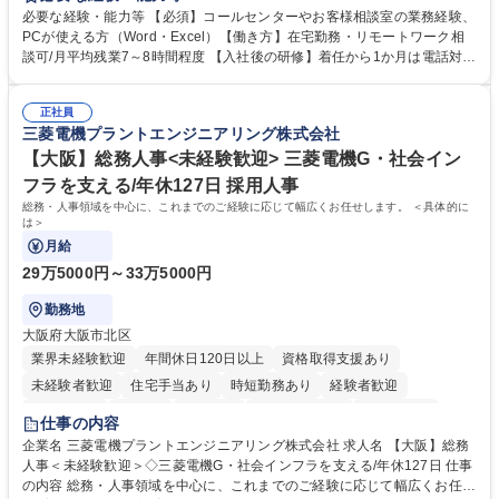
様相談室でのお仕事です。 日々お客様からいただくキリングループへのご
必要な経験・能力等 【必須】コールセンターやお客様相談室の業務経験、
意見を、企業活動に活かしています。お客様からの声に迅速かつ誠意をも
PCが使える方（Word・Excel）【働き方】在宅勤務・リモートワーク相
って対応、情報提供するとともにグループ内活動に反映しています。 【具
談可/月平均残業7～8時間程度 【入社後の研修】着任から1か月は電話対応
体的には】電話応対、メール、お手紙対応、ご指摘品調査報告書作成、有
のOJTを中心に実施し、電話対応に慣れた段階でメール・手紙のOJTを実
人チャットボット対応など。 【1日の対応件数】■電話：月間一人当たり
施する予定です。独り立ち以降もしっかりフォローする体制を整えていま
平均100件前後■メール・手紙：同上40件前後 募集職種 中野本社【お客様
正社員
すのでご安心ください。 【当社について】キリングループの広報機能を担
三菱電機プラントエンジニアリング株式会社
相談室】お客様のお声をもとにより良い商品づくりへ貢献
う会社として、お客様との出会いを大切にし、磨き上げたホスピタリティ
を込めてコミュニケーションをとりながら広報関連業務を行っておりま
【大阪】総務人事<未経験歓迎> 三菱電機G・社会イン
す。 学歴・資格 学歴：大学院 大学 高専 短大 専修学校 高校 語学力： 資
フラを支える/年休127日 採用人事
格：
総務・人事領域を中心に、これまでのご経験に応じて幅広くお任せします。 ＜具体的に
は＞
月給
29万5000円～33万5000円
勤務地
大阪府大阪市北区
業界未経験歓迎
年間休日120日以上
資格取得支援あり
未経験者歓迎
住宅手当あり
時短勤務あり
経験者歓迎
退職金あり
在宅OK
賞与あり
完全週休2日制
交通費支給
仕事の内容
駅近5分以内
土日祝休み
服装自由
寮・社宅あり
食事補助あり
企業名 三菱電機プラントエンジニアリング株式会社 求人名 【大阪】総務
人事＜未経験歓迎＞◇三菱電機G・社会インフラを支える/年休127日 仕事
の内容 総務・人事領域を中心に、これまでのご経験に応じて幅広くお任せ