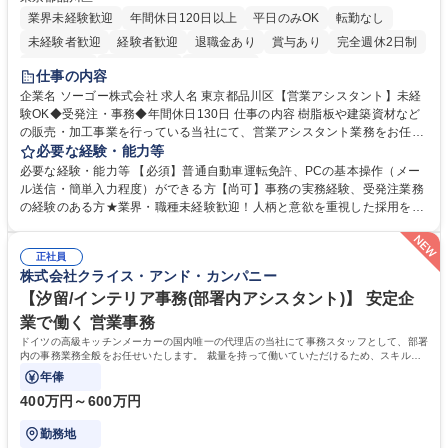
業界未経験歓迎
年間休日120日以上
平日のみOK
転勤なし
未経験者歓迎
経験者歓迎
退職金あり
賞与あり
完全週休2日制
交通費支給
駅近5分以内
土日祝休み
仕事の内容
企業名 ソーゴー株式会社 求人名 東京都品川区【営業アシスタント】未経
験OK◆受発注・事務◆年間休日130日 仕事の内容 樹脂板や建築資材など
の販売・加工事業を行っている当社にて、営業アシスタント業務をお任せ
いたします。注文対応やWebデータの出力、各所への発注・加工依頼のほ
必要な経験・能力等
か、電話・メール対応等の事務業務を担当します。 ■受注・発注業務：FA
必要な経験・能力等 【必須】普通自動車運転免許、PCの基本操作（メー
Xによる注文対応、Web発注データのプリントアウト、各仕入先・協力会
ル送信・簡単入力程度）ができる方【尚可】事務の実務経験、受発注業務
社への発注および加工依頼等 ■納品書・請求書の作成および発送手配 ■商
の経験のある方★業界・職種未経験歓迎！人柄と意欲を重視した採用を行
品手配・在庫確認・納期調整 ■電話・メールでの問い合わせ対応および付
っています。 【要件】未経験歓迎！未経験からスタートして長く勤務する
随する事務全般 ※高度なPCスキルは不要です。【業務内容の変更範囲】
社員が多数在籍しています。 【求める人物像】納期優先の業界のため状況
当社の指定する業務 募集職種 東京都品川区【営業アシスタント】未経験O
正社員
変化に臨機応変かつ柔軟に対応できる方、約束を守り正確に作業を進めら
株式会社クライス・アンド・カンパニー
K◆受発注・事務◆年間休日130日
れる方を求めています。高度なPCスキルや関数知識は一切不要です。丁
寧な指導体制が整っているため、安心してお仕事をスタートしていただけ
【汐留/インテリア事務(部署内アシスタント)】 安定企
ます。 学歴・資格 学歴：大学院 大学 高専 短大 専修学校 高校 語学力：
業で働く 営業事務
資格：
ドイツの高級キッチンメーカーの国内唯一の代理店の当社にて事務スタッフとして、部署
内の事務業務全般をお任せいたします。 裁量を持って働いていただけるため、スキルア
ップも可能です。
年俸
400万円～600万円
勤務地