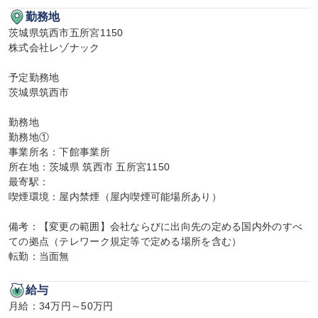
勤務地
茨城県筑西市五所宮1150

株式会社レゾナック

予定勤務地

茨城県筑西市

勤務地

勤務地①

事業所名：下館事業所

所在地：茨城県 筑西市 五所宮1150

最寄駅：

喫煙環境：屋内禁煙（屋内喫煙可能場所あり）

備考：【変更の範囲】会社ならびに出向先の定める国内外のすべ
ての拠点（テレワーク規定等で定める場所を含む）

転勤：当面無
給与
月給：34万円～50万円
