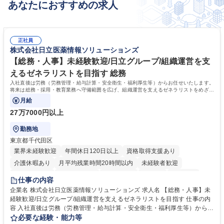
あなたにおすすめの求人
正社員
株式会社日立医薬情報ソリューションズ
【総務・人事】未経験歓迎/日立グループ/組織運営を支
えるゼネラリストを目指す 総務
入社直後は労務（労務管理・給与計算・安全衛生・福利厚生等）からお任せいたします。
将来は総務・採用・教育業務へ守備範囲を広げ、組織運営を支えるゼネラリストをめざせ
ます。
月給
27万7000円以上
勤務地
東京都千代田区
業界未経験歓迎
年間休日120日以上
資格取得支援あり
介護休暇あり
月平均残業時間20時間以内
未経験者歓迎
住宅手当あり
時短勤務あり
退職金あり
在宅OK
賞与あり
仕事の内容
育休あり
完全週休2日制
交通費支給
土日祝休み
寮・社宅あり
企業名 株式会社日立医薬情報ソリューションズ 求人名 【総務・人事】未
経験歓迎/日立グループ/組織運営を支えるゼネラリストを目指す 仕事の内
容 入社直後は労務（労務管理・給与計算・安全衛生・福利厚生等）からお
任せいたします。将来は総務・採用・教育業務へ守備範囲を広げ、組織運
必要な経験・能力等