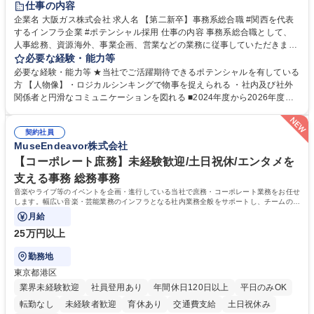
仕事の内容
企業名 大阪ガス株式会社 求人名 【第二新卒】事務系総合職 #関西を代表
するインフラ企業 #ポテンシャル採用 仕事の内容 事務系総合職として、
人事総務、資源海外、事業企画、営業などの業務に従事していただきま
す。 【業務内容の一例】■所属事業部の勤労業務 ■海外に関係する各種業
必要な経験・能力等
務 ■営業部門の企画スタッフ、ルート営業 【キャリアパス】入社後の配属
必要な経験・能力等 ★当社でご活躍期待できるポテンシャルを有している
ポジションで一定期間ご活躍頂いた後、本人の適性及び将来のキャリアを
方 【人物像】・ロジカルシンキングで物事を捉えられる ・社内及び社外
鑑みてジョブローテーションを行います。 【育成】OJTでの現場育成や研
関係者と円滑なコミュニケーションを図れる ■2024年度から2026年度ま
修カリキュラムを通じて、Daigasグループの業務で必要となる知識につい
での3ヵ年を対象とする「Daigasグループ中期経営計画2026」を策定しま
て学んでいただきます。 募集職種 【第二新卒】事務系総合職 #関西を代
した。https://www.osakagas.co.jp/company/press/pr2024/1777576_564
表するインフラ企業 #ポテンシャル採用
契約社員
72.html ■エネルギーセキュリティの不安定化や気候変動による自然災害の
MuseEndeavor株式会社
甚大化など、これまで以上に社会課題解決の重要性が高まっています。
「未来の日常」の創造に向けて持続可能な社会の実現に貢献してまいりま
【コーポレート庶務】未経験歓迎/土日祝休/エンタメを
す。 学歴・資格 学歴：大学院 大学 語学力： 資格：
支える事務 総務事務
音楽やライブ等のイベントを企画・進行している当社で庶務・コーポレート業務をお任せ
します。幅広い音楽・芸能業務のインフラとなる社内業務全般をサポートし、チームの円
滑な運営を支えていただきます。
月給
25万円以上
勤務地
東京都港区
業界未経験歓迎
社員登用あり
年間休日120日以上
平日のみOK
転勤なし
未経験者歓迎
育休あり
交通費支給
土日祝休み