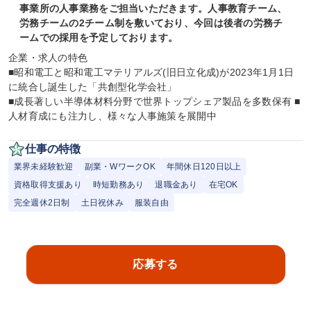
事業所の人事業務をご担当いただきます。人事教育チーム、
労務チームの2チーム制を敷いており、今回は後者の労務チ
ームでの採用を予定しております。
企業・求人の特色

■昭和電工と昭和電工マテリアルズ(旧日立化成)が2023年1月1日
に統合し誕生した「共創型化学会社」

■成長著しい半導体材料分野で世界トップシェア製品を多数保有 ■
人材育成にも注力し、様々な人事施策を展開中
仕事の特徴
業界未経験歓迎
副業・WワークOK
年間休日120日以上
資格取得支援あり
時短勤務あり
退職金あり
在宅OK
完全週休2日制
土日祝休み
服装自由
応募する