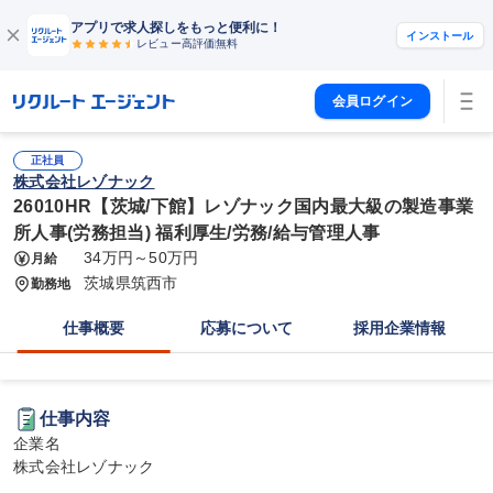
アプリで求人探しをもっと便利に！
インストール
レビュー高評価
無料
会員ログイン
正社員
株式会社レゾナック
26010HR【茨城/下館】レゾナック国内最大級の製造事業
所人事(労務担当) 福利厚生/労務/給与管理人事
34万円～50万円
月給
茨城県筑西市
勤務地
仕事概要
応募について
採用企業情報
仕事内容
企業名

株式会社レゾナック
