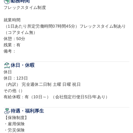
勤務時間
フレックスタイム制度

就業時間

（1日あたり所定労働時間07時間45分）フレックスタイム制あり
（コアタイム無）

休憩：50分

残業：有

備考：
休日・休暇
休日

休日：123日

（内訳） 完全週休二日制 土曜 日曜 祝日

その他（）

有給休暇：有（10日～）（会社指定行使日5日/年あり）
待遇・福利厚生
【保険制度】

・雇用保険

・労災保険
