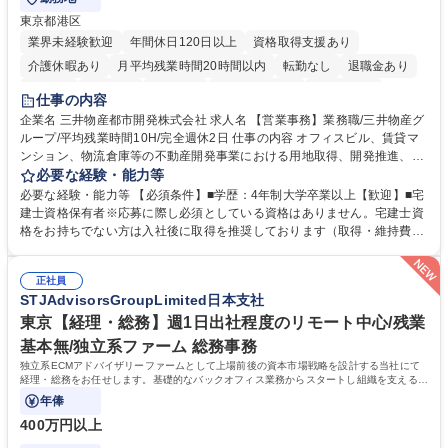
東京都港区
業界未経験歓迎
年間休日120日以上
資格取得支援あり
介護休暇あり
月平均残業時間20時間以内
転勤なし
退職金あり
在宅OK
賞与あり
育休あり
完全週休2日制
交通費支給
仕事の内容
駅近5分以内
土日祝休み
寮・社宅あり
企業名 三井物産都市開発株式会社 求人名 【営業事務】業務職/三井物産グ
ループ/平均残業時間10H/完全週休2日 仕事の内容 オフィスビル、賃貸マ
ンション、物流倉庫等の不動産開発事業における用地取得、開発推進、賃
貸運営、売却、仲介・活用提案等を行う営業部門において事務業務を担当
必要な経験・能力等
いただきます。 【詳細】・契約書管理、契約書製本、捺印対応、ファイリ
必要な経験・能力等 【必須条件】■学歴：4年制大学卒業以上【歓迎】■宅
ング、登記簿取得、調書取得・支払業務（各種費用支払、支払管理、請
建士資格保有者※応募に際し必須としている資格はありません。宅建士資
求・支払データ登録、取引先マスター申請対応）・予算作成及び予実管
格をお持ちでない方は入社後に取得を推奨しております（取得・維持費用
理・各種稟議書、報告書作成業務・各種台帳管理、交際費・会議費支払報
の一部補助あり） 【求める人物像】 ・向学心豊かで、主体的に行動でき
告書作成及び月次管理・部内総務庶務全般 など※※配属先によっては上記
る方。 ・社内外の多様な関係者と協調して業務を進められるコミュニケー
の他に担当頂く業務が発生する場合があります。 募集職種 【営業事務】
正社員
ション力がある方。 ・チャレンジを厭わず、粘り強く業務に取り組める
STJAdvisorsGroupLimited日本支社
業務職/三井物産グループ/平均残業時間10H/完全週休2日
方。多様な関係者と謙虚に信頼関係を構築でき、期限を意識したスケジュ
ール管理が出来る方。※将来的に他部署（営業部門、コーポレート部門）
東京【経理・総務】週1日出社程度のリモート中心/残業
へのジョブローテーションの可能性があります。 学歴・資格 学歴：大学
基本無/独立系ファーム 総務事務
院 大学 語学力： 資格：宅地建物取引士
独立系ECMアドバイザリーファームとして上場前後の資本市場戦略を設計する当社にて
経理・総務をお任せします。基礎的なバックオフィス業務からスタートし組織を支える専
任担当として広く活躍できる環境です。
年俸
400万円以上