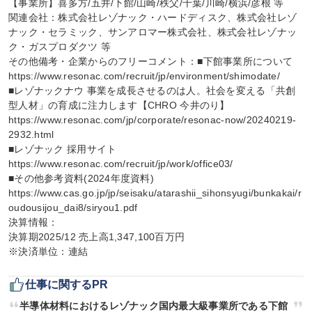
【事業所】喜多方/五井/下館/山崎/秩父/千葉/川崎/横浜/彦根 等

関連会社：株式会社レゾナック・ハードディスク、株式会社レゾ
ナック・セラミック、サンアロマー株式会社、株式会社レゾナッ
ク・ガスプロダクツ 等

その他備考・企業からのフリーコメント：■下館事業所について

https://www.resonac.com/recruit/jp/environment/shimodate/

■レゾナックナウ 事業を成長させるのは人。社会を変える「共創
型人材」の育成に注力します【CHRO 今井のり】

https://www.resonac.com/jp/corporate/resonac-now/20240219-
2932.html

■レゾナック 採用サイト

https://www.resonac.com/recruit/jp/work/office03/

■その他参考資料(2024年度資料)

https://www.cas.go.jp/jp/seisaku/atarashii_sihonsyugi/bunkakai/r
oudousijou_dai8/siryou1.pdf

決算情報：

決算期2025/12 売上高1,347,100百万円

※決済単位：連結
仕事に関するPR
半導体材料におけるレゾナック国内最大級事業所である下館