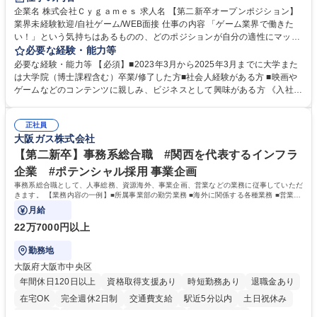
交通費支給
土日祝休み
服装自由
昼食補助あり
第二新卒歓迎
企業名 株式会社Ｃｙｇａｍｅｓ 求人名 【第二新卒オープンポジション】
業界未経験歓迎/自社ゲーム/WEB面接 仕事の内容 「ゲーム業界で働きた
食事補助あり
い！」という気持ちはあるものの、どのポジションが自分の適性にマッチ
しているか悩んでいる方が対象となります！ 総合職（プランナー/データ
必要な経験・能力等
アナリストなど）、技術職（開発エンジニ ア/インフラエンジニアな
必要な経験・能力等 【必須】■2023年3月から2025年3月までに大学また
ど）、デザイン職（デザイナー/イラストレ ーターなど）等から、面接で
は大学院（博士課程含む）卒業/修了した方■社会人経験がある方 ■映画や
ご希望と適正にマッチしたポジションをご案内いたします。ゲームやエン
ゲームなどのコンテンツに親しみ、ビジネスとして興味がある方 《入社実
タメコンテンツが大好きで、「ゲーム業界の未来を自らの手で作りたい」
績 例》 ・メーカー → プロジェクトマネージャー ・ソーシャルゲーム →
「最高のコンテンツを作るためには、何でもやる」という情熱に溢れた方
ゲームプランナー ・通信 → ゲームエンジニア ・独立行政法人 → データ
のご応募をお待ちしております。 募集職種 【第二新卒オープンポジショ
正社員
サイエンティスト 学歴・資格 学歴：大学院 大学 語学力： 資格：
大阪ガス株式会社
ン】業界未経験歓迎/自社ゲーム/WEB面接
【第二新卒】事務系総合職 #関西を代表するインフラ
企業 #ポテンシャル採用 事業企画
事務系総合職として、人事総務、資源海外、事業企画、営業などの業務に従事していただ
きます。 【業務内容の一例】■所属事業部の勤労業務 ■海外に関係する各種業務 ■営業部
門の企画スタッフ、ルート営業
月給
22万7000円以上
勤務地
大阪府大阪市中央区
年間休日120日以上
資格取得支援あり
時短勤務あり
退職金あり
在宅OK
完全週休2日制
交通費支給
駅近5分以内
土日祝休み
服装自由
第二新卒歓迎
寮・社宅あり
食事補助あり