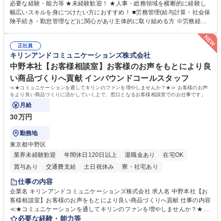
営を支えるゼネラリストをめざせます。 ・初期業務：労働時間管理、給与
必要な経験・能力等 ★未経験歓迎！ ★人事・総務領域を横断的に経験し
計算、社会保険対応、福利厚生管理、安全衛生、健康経営推進等をお任せ
幅広いスキルを身につけたい方におすすめ！ ■労務管理(給与計算・社会保
します。ご経験に応じて、休職者管理など、幅広く経験を積んでいただき
険手続き・勤怠管理など)に関心があり主体的に取り組める方 ※労務経験
ます。 ・将来的な広がり：総務・採用・教育・税務対応・経営企画等。
者は早期にご活躍いただけます。 ■チームで仕事を推進できる方■将来は
★メンバーがマンツーマンで丁寧に教えるため、ご経験が浅くても安心！
マネジメント職として活躍したい 【尚可】■人事、労務、採用、教育業務
幅広く経験を積みたい意欲がある方に最適な環境です。 募集職種 【総
正社員
のご経験 ■労務管理（給与計算・社会保険手続き・勤怠管理など）の経験
キリンアンドコミュニケーションズ株式会社
務・人事】未経験歓迎/日立グループ/組織運営を支えるゼネラリストを目
■衛生管理者の資格をお持ちの方 学歴・資格 学歴：大学院 大学 高専 短大
指す
専修学校 高校 語学力： 資格：
中野本社【お客様相談室】お客様のお声をもとにより良
い商品づくりへ貢献 インバウンドコールスタッフ
≪★コミュニケーションを通してキリンのファンを増やしませんか？★≫ お客様のお声
をより良い商品づくりに活かしていく上で、窓口となるお客様相談室でのお仕事です。
月給
30万円
勤務地
東京都中野区
業界未経験歓迎
年間休日120日以上
退職金あり
在宅OK
賞与あり
交通費支給
土日祝休み
寮・社宅あり
仕事の内容
企業名 キリンアンドコミュニケーションズ株式会社 求人名 中野本社【お
客様相談室】お客様のお声をもとにより良い商品づくりへ貢献 仕事の内容
≪★コミュニケーションを通してキリンのファンを増やしませんか？★≫
お客様のお声をより良い商品づくりに活かしていく上で、窓口となるお客
必要な経験・能力等