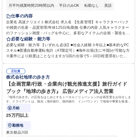
月平均残業時間20時間以内
平日のみOK
転勤なし
英語
住宅手当あり
研修あり
退職金あり
在宅OK
賞与あり
仕事の内容
完全週休2日制
交通費支給
駅近5分以内
中国語
土日祝休み
企業名 高波クリエイト株式会社 求人名 【生産管理】キャラクターバック
や雑貨の生産・品質管理/年休125日/転勤無 仕事の内容 人気キャラクター
のファッション雑貨・バッグを中心に、多彩なアイテムの企画・製造を手
掛ける当社にて、自社企画・開発商品の生産管理・品質管理を担当。『か
必要な経験・能力等
わいい』を届けるやりがいのあるポジションです。 有名ブランドやキャラ
必要な経験・能力等 【いずれも必須】■社会人経験３年以上■基本的なPC
クターライセンスを活用した商品の企画・開発・販売を行っています。企
スキル■普通自動車運転免許（AT限定可）■海外出張(主に中国)が可能な方
画段階から納品まで、商品の製造に関わる全てのプロセスにおいて、生産
※案件により頻度はことなりますが1回の出張で5～10日程度滞在いただ
管理及び品質管理を担当。仕様書の作成、生産スケジュールの組立て、工
く予定です。 【歓迎】■英語もしくは中国語に抵抗のない方■雑貨品など
場へ見積依頼・価格交渉、サンプルの品質確認や検査の手配、ライセンス
の生産管理業務の経験 ≪求める人物像≫ ・製品の検品業務などあるた
元様とのやり取り、輸入関連の書類の管理、国内倉庫での品質チェック、
正社員
め、『コツコツと実直に取り組める方』 ・工場やライセンス元を含む社内
株式会社地球の歩き方
工場開拓などがございます。 募集職種 【生産管理】キャラクターバック
外関係者と友好なコミュニケーションが取れる方 ※折衝は営業担当がメイ
や雑貨の生産・品質管理/年休125日/転勤無
ンで行います。 学歴・資格 学歴：大学院 大学 高専 短大 専修学校 高校 語
【企画営業/行政・企業向け観光推進支援】旅行ガイド
学力： 資格：
ブック『地球の歩き方』 広告/メディア法人営業
『地球の歩き方』の広告をはじめとするトータルソリューションの企画営業をお任せしま
す。クライアントは、観光（海外旅行、国内旅行、インバウンド）で地域や事業を推進し
たい国内外の行政や企業です。
月給
25万円以上
勤務地
東京都品川区