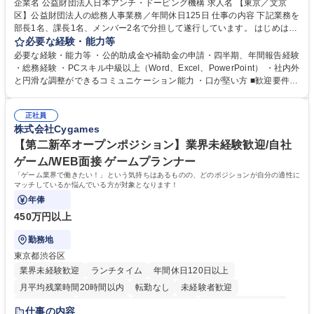
企業名 公益財団法人日本アンチ・ドーピング機構 求人名 【東京／文京
区】公益財団法人の総務人事業務／年間休日125日 仕事の内容 下記業務を
部長1名、課長1名、メンバー2名で分担して遂行しています。 はじめは担
当者として業務を覚えていただき、ゆくゆくはリーダーやマネージャーポ
必要な経験・能力等
ジションとして活躍いただくことを期待しています。 【総務・人事グルー
必要な経験・能力等 ・公的助成金や補助金の申請・四半期、年間報告経験
プの業務内容】 ・人事制度関連 ・採用活動 ・教育研修の企画、実行 ・勤
・総務経験 ・PCスキル中級以上（Word、Excel、PowerPoint） ・社内外
怠管理 ・官公庁への各種提出 ・法定の会議運営（評議員会、理事会） ・
と円滑な調整ができるコミュニケーション能力 ・口が堅い方 ■歓迎要件
コンプライアンス ・内部規程やルールの管理、整備、文書管理 ・契約関
・採用業務経験 ・英語に抵抗がない方 ・営業経験 学歴・資格 学歴：大学
連 ・衛生管理 ・防災関連・公的助成金の管理・オフィス、ファシリティ
院 大学 高専 短大 専修学校 高校 語学力： 資格：
管理 ・福利厚生関連 ・職員からの問合せ、相談対応 ・その他日常の総務
正社員
株式会社Cygames
業務全般 募集職種 【東京／文京区】公益財団法人の総務人事業務／年間
休日125日
【第二新卒オープンポジション】業界未経験歓迎/自社
ゲーム/WEB面接 ゲームプランナー
「ゲーム業界で働きたい！」という気持ちはあるものの、どのポジションが自分の適性に
マッチしているか悩んでいる方が対象となります！
年俸
450万円以上
勤務地
東京都渋谷区
業界未経験歓迎
ランチタイム
年間休日120日以上
月平均残業時間20時間以内
転勤なし
未経験者歓迎
住宅手当あり
経験者歓迎
完全週休2日制
インセンティブあり
仕事の内容