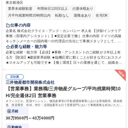
東京都港区
業界未経験歓迎
年間休日120日以上
介護休暇あり
月平均残業時間20時間以内
転勤なし
退職金あり
在宅OK
育休あり
完全週休2日制
インセンティブあり
交通費支給
仕事の内容
駅近5分以内
土日祝休み
企業名 株式会社クライス・アンド・カンパニー 求人名 【汐留/インテリア
事務（部署内アシスタント）】■安定企業で働く 仕事の内容 ドイツの高級
キッチンメーカーの国内唯一の代理店の当社にて事務スタッフとして、部
署内の事務業務全般をお任せいたします。 裁量を持って働いていただける
必要な経験・能力等
ため、スキルアップも可能です。 【部署内の事務業務全般】 ■サンプルの
必要な経験・能力等 【必須】■事務・アシスタントのご経験が３年以上有
仕分け・整理 ■電話応対 ■書類作成（会議資料、お客様宛請求書、支払書
る方 【歓迎】■建築業界経験 ★臨機応変に動くことが好きな方におススメ
類を取りまとめて経理へ提出等） ■ショールームアテンド・運営・予約業
★スキルアップも可能です★ 【働く環境】日々の業務を通じて、組織全体
務 ■広報・PR業務のアシスタント（SNS投稿補助、資料作成など） ■納品
のサポートを行い、成果を実感できる仕事です。また、コミュニケーショ
時の取扱説明書作成・送付（キッチン、機器等の商品） 募集職種 【汐留/
ンスキルや問題解決能力が磨かれ、キャリアアップのチャンスも豊富。チ
インテリア事務（部署内アシスタント）】■安定企業で働く
正社員
ームとの協力や新しいアイデアを活かす場もあり、やりがいを感じながら
三井物産都市開発株式会社
働けます。 【歓迎】 ■インテリアの業界のご経験が有る方■PCの作業に慣
れている方 学歴・資格 学歴：大学院 大学 高専 短大 専修学校 語学力： 資
【営業事務】業務職/三井物産グループ/平均残業時間10
格：
H/完全週休2日 営業事務
オフィスビル、賃貸マンション、物流倉庫等の不動産開発事業における用地取得、開発推
進、賃貸運営、売却、仲介・活用提案等を行う営業部門において事務業務を担当いただき
ます。
月給
30万9500円～43万4000円
勤務地