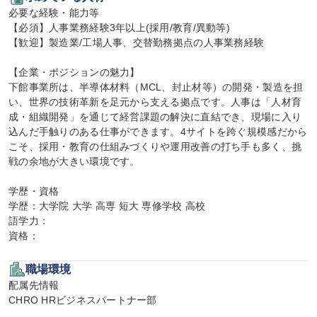
必要な経験・能力等

【必須】人事業務経験3年以上(採用/教育/異動等)

【歓迎】製造業/工場人事、交替勤務拠点の人事業務経験

【企業・ポジションの魅力】

下館事業所は、半導体材料（MCL、封止材等）の開発・製造を担
い、世界の技術革新を足元から支える拠点です。人事は「人材育
成・組織開発」を通じて経営課題の解決に直結でき、現場に入り
込んだ手触りのある仕事ができます。4サイトを跨ぐ規模感だから
こそ、採用・教育の仕組みづくりや運用改善の打ち手も多く、挑
戦の余地が大きい環境です。

学歴・資格

学歴：大学院 大学 高専 短大 専修学校 高校

語学力：

資格：
職場環境
配属先情報

CHRO HRビジネスパートナー部