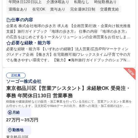
年間休日120日以上
介護休暇あり
転勤なし
時短勤務あり
退職金あり
在宅OK
賞与あり
完全週休2日制
交通費支給
駅近5分以内
土日祝休み
仕事の内容
企業名 株式会社地球の歩き方 求人名 【企画営業/行政・企業向け観光推進
支援】旅行ガイドブック『地球の歩き方』 仕事の内容 『地球の歩き方』
の広告をはじめとするトータルソリューションの企画営業をお任せしま
す。クライアントは、観光（海外旅行、国内旅行、インバウンド）で地域
必要な経験・能力等
や事業を推進したい国内外の行政や企業です。 【業務詳細】■『地球の歩
必要な経験・能力等 【いずれかの経験】法人営業/広告/PR/マーケティン
き方』は海外旅行ガイドブックのNo.1ブランドであり、国内旅行において
グ/メディア企画 【働き方】在宅勤務可能/フレックスタイム/子育て中の方
も牽引しております。観光推進支援においても、業界を牽引する意欲的な
でも働きやすい環境です。 【魅力】 ■海外旅行ガイドブックのシェアNo.1
取り組みが期待されています■インバウンドは、日本の地域の未来を担う
メディアとして、個人旅行文化の拡大と定着を担ってきたブランドに携わ
国策事業です。「GOOD LUCK TRIP」は、海外旅行ガイドブックと同様
ることが可能です。 ■国内旅行ガイドブックは立ち上げ間もない新規事業
に、インバウンドのトップブランドに成長しております■旅が業務であ
正社員
であり、「地球の歩き方」としてどう取り組むか、共に形を作るコアメン
ソーゴー株式会社
り、日常です。旅好きにはこれ以上ない環境です 募集職種 【企画営業/行
バーとして活躍いただきます。 学歴・資格 学歴：大学院 大学 語学力： 資
政・企業向け観光推進支援】旅行ガイドブック『地球の歩き方』
格：
東京都品川区【営業アシスタント】未経験OK 受発注・
事務 年間休日130日 営業事務
樹脂板や建築資材などの販売・加工事業を行っている当社にて、営業アシスタント業務を
お任せいたします。注文対応やWebデータの出力、各所への発注・加工依頼のほか、電
話・メール対応等の事務業務を担当します。
月給
27万円～35万円
勤務地
東京都品川区