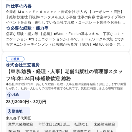
服装自由
仕事の内容
企業名 ＭｕｓｅＥｎｄｅａｖｏｒ株式会社 求人名 【コーポレート庶務】
未経験歓迎/土日祝休/エンタメを支える事務 仕事の内容 音楽やライブ等の
イベントを企画・進行している当社で庶務・コーポレート業務をお任せし
ます。幅広い音楽・芸能業務のインフラとなる社内業務全般をサポート
必要な経験・能力等
し、チームの円滑な運営を支えていただきます。 ■社内の庶務・一般事務
必要な経験・能力等 【必須】■Word・Excelの基本スキル、丁寧なコミュ
全般、書類整理、備品管理・発注 ■郵便物の仕分け、来客・電話対応、社
ニケーション ■コミュニケーションが丁寧で、チームワークを大切にでき
内環境の維持サポート ■経理や人事/採用の外注事業者とのやりとり・プロ
る方 ■エンターテインメントに興味がある方 【魅力】■幅広い音楽・芸能
セスの推進 ★外注連携など幅広い業務に携わるため、事務スキルだけでな
ビジネスを展開する企業のインフラを支えるため、エンタメ業界の裏側を
く 進行管理能力や調整力など、市場価値の高いキャリアアップが可能で
体感しながら、社会貢献性の高い業務に携わることができます。■単なる
す。 ※業務の変更範囲：会社の定める業務※ 募集職種 【コーポレート庶
正社員
ルーティンワークに留まらず、外注事業者との連携や業務プロセスの推進
株式会社三笠書房
務】未経験歓迎/土日祝休/エンタメを支える事務
など、自らの裁量で組織の仕組みづくりに関われるやりがいがあります。
■土日祝休みで、プライベートと両立しながら専門スキルを磨ける環境で
【東京/総務・経理・人事】老舗出版社の管理部スタッ
す。 学歴・資格 学歴：大学院 大学 高専 短大 専修学校 高校 語学力： 資
フ/年休124日/未経験歓迎 総務
格：
◆当社の管理部門の一員として総務・経理・人事全般の業務を幅広くお任せします◎風通
しが良く、社員一人ひとりの意思を尊重する社風です。気軽に相談し合える環境で幅広い
バックオフィス業務を習得いただきます。
月給
28万3000円～32万円
勤務地
東京都千代田区
業界未経験歓迎
年間休日120日以上
転勤なし
未経験者歓迎
在宅OK
賞与あり
完全週休2日制
交通費支給
土日祝休み