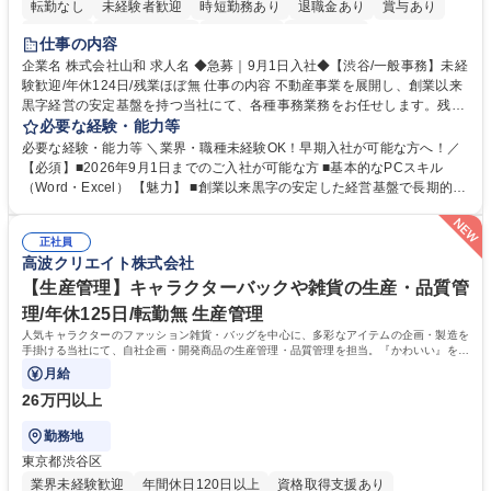
転勤なし
未経験者歓迎
時短勤務あり
退職金あり
賞与あり
育休あり
完全週休2日制
交通費支給
土日祝休み
仕事の内容
企業名 株式会社山和 求人名 ◆急募｜9月1日入社◆【渋谷/一般事務】未経
験歓迎/年休124日/残業ほぼ無 仕事の内容 不動産事業を展開し、創業以来
黒字経営の安定基盤を持つ当社にて、各種事務業務をお任せします。残業
がほぼ発生せず、連続した日程の有給取得が可能なため、WLBを整えたい
必要な経験・能力等
方にお勧めの環境です！ 入社後はOJTを通じて丁寧に研修を行いますの
必要な経験・能力等 ＼業界・職種未経験OK！早期入社が可能な方へ！／
で、事務未経験の方でも安心して臨むことができます。 【業務詳細】■電
【必須】■2026年9月1日までのご入社が可能な方 ■基本的なPCスキル
話・来客対応 ■物件の鍵や社内の備品管理 ■データ入力や書類作成 ■契約
（Word・Excel） 【魅力】 ■創業以来黒字の安定した経営基盤で長期的に
書などのファイリング ■郵送物の仕訳・発送 など 募集職種 ◆急募｜9月1
安心して働ける環境 ■残業ほぼなしで働きやすさ抜群、プライベートとの
日入社◆【渋谷/一般事務】未経験歓迎/年休124日/残業ほぼ無
両立が可能 ■有給取得を積極的に推奨、年間10日程度の取得実績 ■1ヶ月
正社員
のOJTで業務を習得可能、未経験でもしっかりサポート 学歴・資格 学
高波クリエイト株式会社
歴：大学院 大学 高専 短大 語学力： 資格：
【生産管理】キャラクターバックや雑貨の生産・品質管
理/年休125日/転勤無 生産管理
人気キャラクターのファッション雑貨・バッグを中心に、多彩なアイテムの企画・製造を
手掛ける当社にて、自社企画・開発商品の生産管理・品質管理を担当。『かわいい』を届
けるやりがいのあるポジションです。
月給
26万円以上
勤務地
東京都渋谷区
業界未経験歓迎
年間休日120日以上
資格取得支援あり