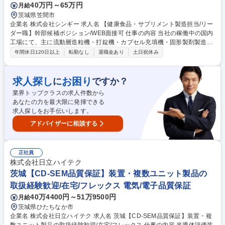
40万円～65万円
月給
茨城県笠間市
企業名 株式会社シンギー 求人名 【健康食品・サプリメント製造担当/リー
ダー職】幹部候補ポジション/WEB面接可 仕事の内容 当社の稼働中の国内
工場にて、主に流動層造粒機・打錠機・カプセル充填機・固形製剤製造機
などの健康食品製造機械の製造に対する操作・管理となります。 【具体業
年間休日120日以上
転勤なし
退職金あり
土日祝休み
務】製造工程の管理、生産管理、シフト管理・オペレーターの採用・人材
育成、生産効率向上に向けた設備改善 など ＜使用機械＞・流動層造粒
機・打錠機・ハードカプセル充填機・スティック充填機等包装機械 募集職
求人探し
お困り
に
ですか？
種 【健康食品・サプリメント製造担当/リーダー職】幹部候補ポジション/
業界トップクラスの求人件数から
WEB面接可
あなたの力を最大限に発揮できる
求人探しをお手伝いします。
アドバイザーに相談する
正社員
株式会社日立ハイテク
茨城【CD-SEM品質保証】装置・複数ユニット製品の
取扱経験歓迎/在宅/フレックス 電気/電子品質保証
40万4400円～51万9500円
月給
茨城県ひたちなか市
企業名 株式会社日立ハイテク 求人名 茨城【CD-SEM品質保証】装置・複