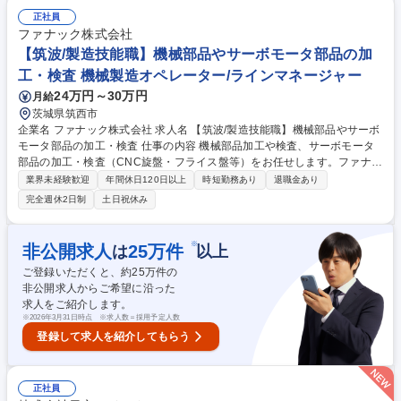
状況の管理・対応 【入社後】まずは装置に触れながら製品知識を習得し、
正社員
上司のサポートのもと業務に入ります。将来的には新製品の品質保証フロ
ファナック株式会社
ー検討など、専門性を高めていける環境です。 募集職種 茨城【第二新卒
【筑波/製造技能職】機械部品やサーボモータ部品の加
歓迎/ソフトウェア品質保証(評解製品)】リモート/フレックス◎
工・検査 機械製造オペレーター/ラインマネージャー
24万円～30万円
月給
茨城県筑西市
企業名 ファナック株式会社 求人名 【筑波/製造技能職】機械部品やサーボ
モータ部品の加工・検査 仕事の内容 機械部品加工や検査、サーボモータ
部品の加工・検査（CNC旋盤・フライス盤等）をお任せします。ファナッ
クの最新技術に触れながら、世界の工場自動化を支える実感とやりがいを
業界未経験歓迎
年間休日120日以上
時短勤務あり
退職金あり
得られるポジションです。 【業務詳細】適性に応じ、機械部品の加工また
完全週休2日制
土日祝休み
は検査を担当いただきます。付帯業務として、安全・品質改善活動、工
程・納期管理、合理化やコストカットの推進にも携わります。入社後はOJ
Tを中心に段階的なサポート体制があり、未経験の工程も安心して習得で
※
非公開求人
25
万件
は
以上
きます。世界最先端の研究・開発環境が揃う山梨本社で、自社製CNC搭載
ご登録いただくと、約
25
万件の
の加工機やロボットを活用し、チームワークを活かしてモノづくりの根幹
非公開求人からご希望に沿った
を支える業務です。 募集職種 【筑波/製造技能職】機械部品やサーボモー
求人をご紹介します。
タ部品の加工・検査
※
2026年3月31日時点 ※求人数＝採用予定人数
登録して求人を紹介してもらう
正社員