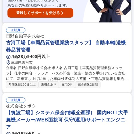
面談対策、内定後の手続きまで
あなたの転職活動をサポートします。
登録してサポートを受ける
正社員
日野自動車株式会社
古河工場【車両品質管理業務スタッフ】 自動車/輸送機
器品質管理
28万9400円以上
月給
茨城県古河市
企業名 日野自動車株式会社 求人名 古河工場【車両品質管理業務スタッ
フ】 仕事の内容 トラック・バスの開発・製造・販売を手掛けている当社
にて、新車立ち上げに向けた車両検査体制の整備 ・市場品質情報を集約し
て改善促進をお任せします。 【想定されるキャリアパス】 ・車両品質業
年間休日120日以上
退職金あり
在宅OK
完全週休2日制
務を軸に ・新車立ち上げの中核メンバー ・市場や工場内品質を他部署を
絡めて向上していく次世代リーダー 募集職種 古河工場【車両品質管理業
務スタッフ】
正社員
株式会社クボタ
【筑波工場】システム保全(情報企画課) 国内NO.1大手
農機メーカー/WEB面接可 保守/運用/サポートエンジニ
ア
25万円以上
月給