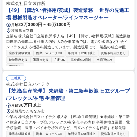
株式会社日立製作所
【49】【障がい者採用/茨城】製造業務 世界の先進工
場 機械製造オペレーター/ラインマネージャー
22万3000円～45万1000円
月給
茨城県日立市
企業名 株式会社日立製作所 求人名 【49】【障がい者採用/茨城】製造業務
◎世界の先進工場 仕事の内容 大みか事業所では、電力や水道など社会イ
ンフラを支える機器を製造しています。製造現場にて、製品の組立や配
線、部品の取り付けなどの作業をご担当いただきます。 ＜具体的な作業例
業界未経験歓迎
副業・WワークOK
年間休日120日以上
資格取得支援あり
＞ ■電線を指定の長さに切る、表面のカバーをはがす作業 ■端子（電線の
時短勤務あり
退職金あり
在宅OK
完全週休2日制
土日祝休み
先端パーツ）を工具で取り付ける作業 ■電線に番号やラベルを付ける作業
服装自由
（配線の目印づけ） ※工具の使い方や作業手順は入社後に丁寧に説明しま
すので、未経験の方でも安心して始められます。 ※業務内容は、ご経験・
正社員
スキルや面接時の希望を踏まえて決定します。 募集職種 【49】【障がい
株式会社日立ハイテク
者採用/茨城】製造業務 ◎世界の先進工場
【茨城/生産管理】 未経験・第二新卒歓迎 日立グループ
/フレックス/在宅 生産管理
30万円以上
月給
茨城県ひたちなか市
企業名 株式会社日立ハイテク 求人名 【茨城/生産管理】★未経験・第二新
卒歓迎★日立グループ◎/フレックス/在宅 仕事の内容 半導体検査装置、電
子顕微鏡、医用・バイオ分析装置など、日立ハイテクを代表する最先端装
置の生産管理を担当します。入社後2～3年は基礎からじっくり育成するた
業界未経験歓迎
副業・WワークOK
年間休日120日以上
資格取得支援あり