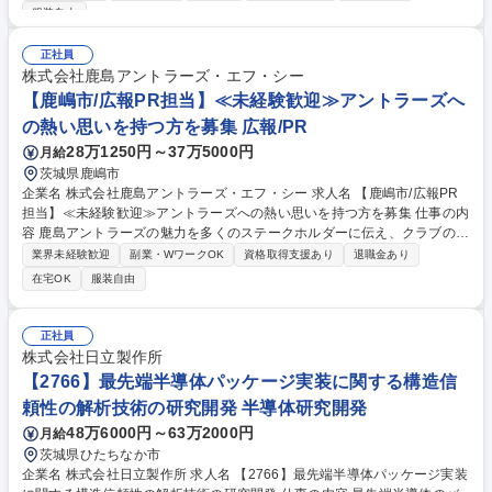
ド等による見える化の企画・推進 ■PLCやFA機器、HMI等を活用したシス
服装自由
テム構築・機器導入・立ち上げのリード ■AI・IoT・クラウド等の最新技術
を活用した生産現場のDX推進 ■ベンダーや社内関係部署との連携・プロジ
正社員
ェクトマネジメント ■生成AI等の新技術導入検討・実証 等 募集職種 工場
株式会社鹿島アントラーズ・エフ・シー
内の設備のデジタル化(スマートファクトリー化)
【鹿嶋市/広報PR担当】≪未経験歓迎≫アントラーズへ
の熱い思いを持つ方を募集 広報/PR
28万1250円～37万5000円
月給
茨城県鹿嶋市
企業名 株式会社鹿島アントラーズ・エフ・シー 求人名 【鹿嶋市/広報PR
担当】≪未経験歓迎≫アントラーズへの熱い思いを持つ方を募集 仕事の内
容 鹿島アントラーズの魅力を多くのステークホルダーに伝え、クラブの価
値を向上させるための広報戦略の企画・調整・推進業務を幅広くお任せし
業界未経験歓迎
副業・WワークOK
資格取得支援あり
退職金あり
ます。業務未経験でも様々なご経歴や経験を評価させていただきます。
在宅OK
服装自由
【業務内容】 ・広報PR戦略の策定・実行 ・チーム広報業務（試合帯同、
選手取材調整、記者会見等） ・新聞、雑誌、TV、ウェブ等の幅広いメデ
ィアリレーション構築 ・メディア問合せ対応・取材仕込み・取材対応 ・
正社員
プレスリリース・ニュースレターの企画・ライティング・発信調整 募集職
株式会社日立製作所
種 【鹿嶋市/広報PR担当】≪未経験歓迎≫アントラーズへの熱い思いを持
【2766】最先端半導体パッケージ実装に関する構造信
つ方を募集
頼性の解析技術の研究開発 半導体研究開発
48万6000円～63万2000円
月給
茨城県ひたちなか市
企業名 株式会社日立製作所 求人名 【2766】最先端半導体パッケージ実装