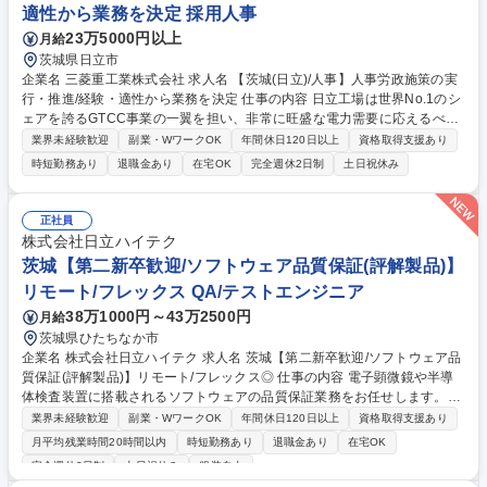
適性から業務を決定 採用人事
栃木）
23万5000円以上
月給
茨城県日立市
企業名 三菱重工業株式会社 求人名 【茨城(日立)/人事】人事労政施策の実
行・推進/経験・適性から業務を決定 仕事の内容 日立工場は世界No.1のシ
ェアを誇るGTCC事業の一翼を担い、非常に旺盛な電力需要に応えるべく
更なる事業拡大に努めています。こうした背景から、HR部門でも業務を
業界未経験歓迎
副業・WワークOK
年間休日120日以上
資格取得支援あり
拡大しており今回は人事業務を幅広くお任せします。 【詳細】採用施策の
時短勤務あり
退職金あり
在宅OK
完全週休2日制
土日祝休み
立案・遂行、労務管理・福利厚生業務、人事・採用・教育関連業務などか
ら、ご経験や適性を踏まえてお任せする業務を決定いたします。拡大して
いる事業及び会社の根幹に触れる事ができ、目の前の工場で巨大な製品が
正社員
造られていますので、これぞメーカーと言うモノづくりや製品を身近に感
株式会社日立ハイテク
じることができます。また新たな取り組みの検討等を通じ、現状把握力、
茨城【第二新卒歓迎/ソフトウェア品質保証(評解製品)】
分析力、チャレンジ力が養われる環境です。 募集職種 【茨城(日立)/人
リモート/フレックス QA/テストエンジニア
事】人事労政施策の実行・推進/経験・適性から業務を決定
38万1000円～43万2500円
月給
茨城県ひたちなか市
企業名 株式会社日立ハイテク 求人名 茨城【第二新卒歓迎/ソフトウェア品
質保証(評解製品)】リモート/フレックス◎ 仕事の内容 電子顕微鏡や半導
体検査装置に搭載されるソフトウェアの品質保証業務をお任せします。製
品の安全性・信頼性を守る重要なポジションであり、最先端のモノづくり
業界未経験歓迎
副業・WワークOK
年間休日120日以上
資格取得支援あり
を支えるやりがいのあるお仕事です。 【詳細】(1)製品ソフトウェアの品
月平均残業時間20時間以内
時短勤務あり
退職金あり
在宅OK
質確保・妥当性確認の計画と実行(2)納入後の保守サポート業務(ログ解析
完全週休2日制
土日祝休み
服装自由
等)(3)品質コンプライアンス遵守活動の計画・実行(4)製品事故および品質