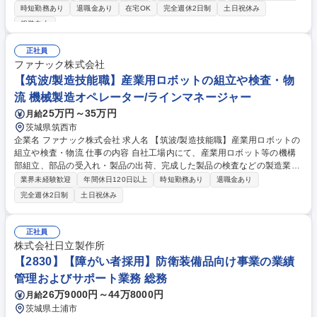
め、文系、第二新卒、未経験の方も歓迎しています。 【入社後（基礎業
時短勤務あり
退職金あり
在宅OK
完全週休2日制
土日祝休み
務）】○部品・材料の納期管理、発注状況確認 ○在庫確認やデータ入力、
服装自由
数値チェック ○組立工程の進捗管理サポート業務対応 ○製造・調達・設計
との日程調整や連携 【慣れてきたら】○生産計画作成や変更時の工程調整
正社員
対応 ○複数工程の最適化と全体進行の管理業務 募集職種 【茨城/生産管
ファナック株式会社
理】★未経験・第二新卒歓迎★日立グループ◎/フレックス/在宅
【筑波/製造技能職】産業用ロボットの組立や検査・物
流 機械製造オペレーター/ラインマネージャー
25万円～35万円
月給
茨城県筑西市
企業名 ファナック株式会社 求人名 【筑波/製造技能職】産業用ロボットの
組立や検査・物流 仕事の内容 自社工場内にて、産業用ロボット等の機構
部組立、部品の受入れ・製品の出荷、完成した製品の検査などの製造業務
全般をお任せします。ご経験や希望を考慮して配属先を決定します。 【業
業界未経験歓迎
年間休日120日以上
時短勤務あり
退職金あり
務詳細】自動車、IT機器、医療などあらゆる部品加工に使われる工作機械
完全週休2日制
土日祝休み
の製造を担います。入社後は基礎教育を実施し、徐々に業務知識を習得し
ていただきます。配属先は【1】部品の受入れや製品の出荷【2】工作機械
の組立【3】工作機械の検査のいずれかのポジションにて業務を担ってい
正社員
ただく予定です。※重量物を取扱う場合がございます。※自社製品を自社
株式会社日立製作所
内で組み立てることが中心となるため、基本は工場内勤務です。 募集職種
【2830】【障がい者採用】防衛装備品向け事業の業績
【筑波/製造技能職】産業用ロボットの組立や検査・物流
管理およびサポート業務 総務
26万9000円～44万8000円
月給
茨城県土浦市