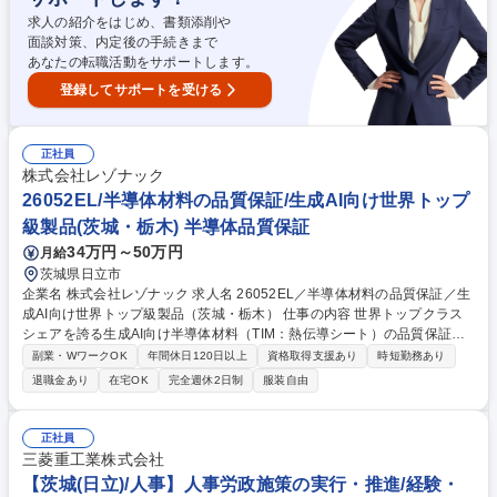
務全般 募集職種 【茨城県筑西市/イチゴ栽培責任者】子会社の実務責任者/
求人の紹介をはじめ、書類添削や
プライム上場
面談対策、内定後の手続きまで
あなたの転職活動をサポートします。
登録してサポートを受ける
正社員
株式会社レゾナック
26052EL/半導体材料の品質保証/生成AI向け世界トップ
級製品(茨城・栃木) 半導体品質保証
34万円～50万円
月給
茨城県日立市
企業名 株式会社レゾナック 求人名 26052EL／半導体材料の品質保証／生
成AI向け世界トップ級製品（茨城・栃木） 仕事の内容 世界トップクラス
シェアを誇る生成AI向け半導体材料（TIM：熱伝導シート）の品質保証・
品質管理を担当。社内製造部門と連携した原因究明や再発防止策の立案、
副業・WワークOK
年間休日120日以上
資格取得支援あり
時短勤務あり
顧客対応などを推進いただきます。 【詳細】 (1)変更管理、工程異常処
退職金あり
在宅OK
完全週休2日制
服装自由
理：帳票処理、関係者との協議・業務連携 (2)顧客対応：傾向異常処理、
変更申請、不具合原因の報告・説明 (3)品質管理、サプライヤー管理：原
材料受入データや製品特性のSPC（統計的工程管理）管理、監査の実施
正社員
◆世界トップクラスシェアの最先端製品を扱い、生成AIの発展を支える最
三菱重工業株式会社
前線でレゾナックの売上に大きく貢献できるポジションです。 募集職種 2
【茨城(日立)/人事】人事労政施策の実行・推進/経験・
6052EL／半導体材料の品質保証／生成AI向け世界トップ級製品（茨城・