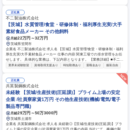
を延ばして棒鋼(製品の状態)を製造しています。生産管理課は、営業（受
注）と現場（製造）を繋ぐ「管制塔」であり、製品の品質に太鼓判を押す
役割です。 【当社について】地域密着のビジネス展開で、茨城県から"優
正社員
良産廃処理業者認定制度における認定"を受けており、環境面での社会貢
不二製油株式会社
献性も高い事業です。 募集職種 未経験◎【茨城/生産管理】プライム上場
【茨城】水質管理/食堂・研修体制・福利厚生充実/大手
の安定企業★/社員寮家賃１万円
素材食品メーカー その他飼料
22万円～32万円
月給
茨城県笠間市
企業名 不二製油株式会社 求人名 【茨城】水質管理/食堂・研修体制・福利
厚生充実/大手素材食品メーカー 仕事の内容 関東工場での排水管理をお任
せします。 具体的な業務は、下記内容となります。 【業務詳細】■不二製
油関東工場での排水処理、水質管理 ■処理に使用する薬品や備品の管理■
業界未経験歓迎
資格取得支援あり
時短勤務あり
退職金あり
服装自由
廃棄物処理 【社風】「自立・自走する人」を応援します。現場社員も自ら
業務上の課題解決・改善に取り組んでいます。決まったことのみの単純作
業に留まらず、個人にも裁量がありチャレンジが推奨される環境ですの
正社員
で、前向きに取り組む姿勢がある方が活躍しています。 募集職種 【茨
共英製鋼株式会社
城】水質管理/食堂・研修体制・福利厚生充実/大手素材食品メーカー
未経験 【茨城/生産技術(圧延課)】プライム上場の安定
企業 /社員寮家賃1万円 その他生産技術(機械/電気/電子
製品専門職)
29万円～50万3000円
月給
茨城県土浦市
企業名 共英製鋼株式会社 求人名 未経験◎【茨城/生産技術(圧延課)】プラ
イム上場の安定企業☆/社員寮家賃1万円 仕事の内容 当社にて、棒鋼の製