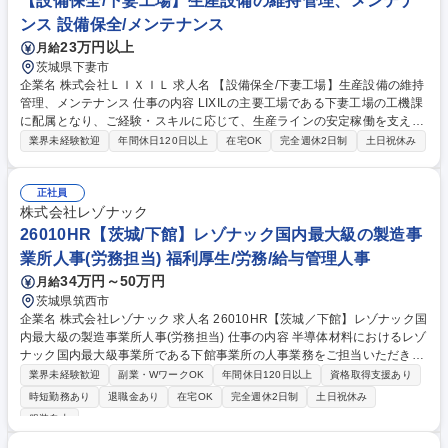
【設備保全/下妻工場】生産設備の維持管理、メンテナ
【障がい者採用】設計補助・管理業務 ◎世界の先進工場
ンス 設備保全/メンテナンス
23万円以上
月給
茨城県下妻市
企業名 株式会社ＬＩＸＩＬ 求人名 【設備保全/下妻工場】生産設備の維持
管理、メンテナンス 仕事の内容 LIXILの主要工場である下妻工場の工機課
に配属となり、ご経験・スキルに応じて、生産ラインの安定稼働を支える
ため、生産設備の維持管理、メンテナンス対応や生産性向上活動に取り組
業界未経験歓迎
年間休日120日以上
在宅OK
完全週休2日制
土日祝休み
んでいただきます。 ・生産設備の保全/メンテナンス ・生産性改善活動 ※
建築付帯業務は含みません 【キャリア】 将来的にはチームリーダー、そ
して管理職としてチームを牽引していく存在としてご活躍いただきます。
正社員
募集職種 【設備保全/下妻工場】生産設備の維持管理、メンテナンス
株式会社レゾナック
26010HR【茨城/下館】レゾナック国内最大級の製造事
業所人事(労務担当) 福利厚生/労務/給与管理人事
34万円～50万円
月給
茨城県筑西市
企業名 株式会社レゾナック 求人名 26010HR【茨城／下館】レゾナック国
内最大級の製造事業所人事(労務担当) 仕事の内容 半導体材料におけるレゾ
ナック国内最大級事業所である下館事業所の人事業務をご担当いただきま
す。人事教育チーム、労務チームの2チーム制を敷いており、今回は後者
業界未経験歓迎
副業・WワークOK
年間休日120日以上
資格取得支援あり
の労務チームでの採用を予定しております。 【具体的な仕事内容】人事制
時短勤務あり
退職金あり
在宅OK
完全週休2日制
土日祝休み
度運用／就労管理／労働組合対応 【配属事業所について】主力である半導
服装自由
体材料の開発・製造を行うレゾナックの最大級事業所です。大きな事業規
模のため困難な課題に取り組み、各拠点で通用する優秀人材輩出事業所と