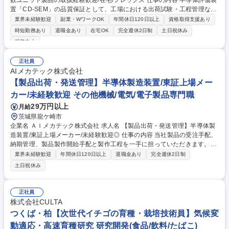
数ユニット製品の取扱経験歓迎/在宅/フレックス 仕事の内容 半導体評価装
置「CD-SEM」の品質保証として、工場における出荷試験・工程管理など
の実務を中心に、ご経験に応じて業務全体の取りまとめを担っていただき
業界未経験歓迎
副業・WワークOK
年間休日120日以上
資格取得支援あり
ます。 【具体的な業務内容】 ■量産開始後の出荷試験：測定精度・再現
時短勤務あり
退職金あり
在宅OK
完全週休2日制
土日祝休み
性・安定性/各ユニットの安全面の確認/出荷検査工程の進捗管理■生産品か
服装自由
ら収集したデータの統計的品質管理：工場内の不良データ収集・分析・改
善活動/品質指標（不良率、検査工数、リードタイムなど）のとりまとめ/
正社員
試験手順の改善・標準化、マニュアルの更新■その他：業務全体の取りま
AIメカテック株式会社
とめ/各種会議への出席他部署との連携 募集職種 茨城【CD-SEM品質保
【製品出荷・発送管理】半導体製造装置/東証上場メー
証】装置・複数ユニット製品の取扱経験歓迎/在宅/フレックス
カー/未経験歓迎 その他機械/電気/電子製品専門職
29万円以上
月給
茨城県龍ケ崎市
企業名 ＡＩメカテック株式会社 求人名 【製品出荷・発送管理】半導体製
造装置/東証上場メーカー/未経験歓迎◎ 仕事の内容 当社製品の受注手配、
納期管理、製品製作開始手配と製作工程を一手に担っていただきます。ま
た、製品出荷手配、貿易実務、顧客先における出荷方法のアドバイスな
業界未経験歓迎
年間休日120日以上
退職金あり
完全週休2日制
ど、製作以外でも幅広い業務を担当します。 ≪具体的な業務≫ ■受注手
土日祝休み
配、製品製作開始手配 ■出荷スケジュール管理 ■輸出入書類の作成・管理
■搬出・積み込み立ち会い 募集職種 【製品出荷・発送管理】半導体製造装
置/東証上場メーカー/未経験歓迎◎
正社員
株式会社CULTA
つくば・柏【次世代イチゴの育種・栽培技術員】気候変
動適応・高速育種研究 研究開発(食品/飲料/たばこ)