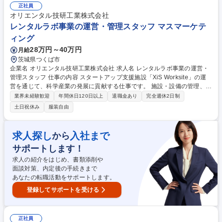
常の監視 ■高品質製品の生産に向けたオペレーター間の協力作業 【仕事の
正社員
魅力】未経験から技術を磨き、グローバルな電子部品メーカーで安定して
オリエンタル技研工業株式会社
長期間活躍できます。 募集職種 【高萩工場/三交替マシンオペレーター】
レンタルラボ事業の運営・管理スタッフ マスマーケテ
未経験◎/東証プライム上場
ィング
28万円～40万円
月給
茨城県つくば市
企業名 オリエンタル技研工業株式会社 求人名 レンタルラボ事業の運営・
管理スタッフ 仕事の内容 スタートアップ支援施設「XiS Worksite」の運
営を通じて、科学産業の発展に貢献する仕事です。 施設・設備の管理、入
居者対応、契約手続き、イベント運営、WEBサイト管理、事務処理などを
業界未経験歓迎
年間休日120日以上
退職金あり
完全週休2日制
担当。既存スタッフと2名体制で業務を習得し、将来的には新規サービス
土日祝休み
服装自由
の戦略立案や運用設計など企画領域へのステップアップも可能。少数精鋭
の組織でスピード感ある意思決定ができ、挑戦を歓迎する風土の中で、ス
タートアップ支援を通じて社会貢献を実感できるポジションです。 募集職
求人探し
入社まで
から
種 レンタルラボ事業の運営・管理スタッフ
サポートします！
求人の紹介をはじめ、書類添削や
面談対策、内定後の手続きまで
あなたの転職活動をサポートします。
登録してサポートを受ける
正社員