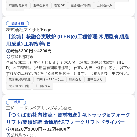
■半導体装置の部品に関わるチーム■医用機器の部品に関わるチームとあ
時短勤務あり
退職金あり
在宅OK
完全週休2日制
土日祝休み
り、適性に応じいずれかのチームに所属頂きます。 【業務内容】■品質確
服装自由
認/指導:図面や購入仕様書を渡し、サプライヤ側で製作された部品の品質
確認(製作手順の確認など) ■不具合品の調査/是正対応:不具合調査と原因究
派遣社員
明、必要に応じた再発防止のための是正指導 ■サプライヤーの品質管理体
株式会社マイナビEdge
制の監査/品質基準の遵守状況確認 募集職種 【サプライヤ品質管理（品質
【茨城】核融合実験炉 (ITER)の工程管理(常用型有期雇
監査/指導）】電気電子や機械工学知識歓迎◎/在宅◎
用派遣) 工程改善/IE
3200円～4200円
時給
茨城県那珂市
企業名 株式会社マイナビＥｄｇｅ 求人名 【茨城】核融合実験炉 （ITE
R）の工程管理（常用型有期雇用派遣） 仕事の内容 ご経験に応じ、以下い
ずれかの工程管理における業務をお任せします。 【雇入直後：甲の指定す
る業務内容で、別途就業条件明示書で明示する。】【変更の範囲：会社の
業界未経験歓迎
年間休日120日以上
転勤なし
退職金あり
定める業務】 ■ITER計測機器であるダイバータ不純物モニターのプロジェ
完全週休2日制
土日祝休み
クト管理 技術、品質、工程、製造等の全体管理 ■ITERのNB加熱機器にお
けるプロジェクト管理 ※ご応募から入社まで4か月～6か月程度を想定し
ています。 募集職種 【茨城】核融合実験炉 （ITER）の工程管理（常用型
正社員
有期雇用派遣）
三和ニードルベアリング株式会社
【つくば市/社内物流・資材搬送】4tトラック&フォーク
リフト/業績好調 倉庫/配送フォークリフトドライバー
20万5000円～32万4000円
月給
茨城県つくば市