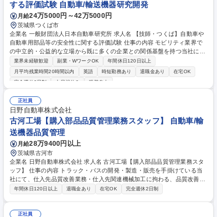
する評価試験 自動車/輸送機器研究開発
24万5000円～42万5000円
月給
茨城県つくば市
企業名 一般財団法人日本自動車研究所 求人名 【技師・つくば】自動車や
自動車用部品等の安全性に関する評価試験 仕事の内容 モビリティ業界で
の中立的・公益的な立場から既に多くの企業との関係基盤を持つ当社にて
自動車や自動車用部品等の安全性に関する評価試験業務をご担当いただき
業界未経験歓迎
副業・WワークOK
年間休日120日以上
ます。 【ポジション】自動車や自動車用部品等の安全性を評価する各種試
月平均残業時間20時間以内
英語
時短勤務あり
退職金あり
在宅OK
験業務を担当していただきます。（主に実車衝突試験など） 【具体的な担
完全週休2日制
土日祝休み
服装自由
当業務】■試験車両・試験部品およびセンサー類・計測機材等の準備■光学
計測機器や電気計測機器による試験データ取得■試験後の寸法計測やセン
正社員
サー類・計測機材等の取外し等の後処理■試験データの分析・整理および
日野自動車株式会社
試験レポート作成 募集職種 【技師・つくば】自動車や自動車用部品等の
古河工場【購入部品品質管理業務スタッフ】 自動車/輸
安全性に関する評価試験
送機器品質管理
28万9400円以上
月給
茨城県古河市
企業名 日野自動車株式会社 求人名 古河工場【購入部品品質管理業務スタ
ッフ】 仕事の内容 トラック・バスの開発・製造・販売を手掛けている当
社にて、仕入先品質改善業務・仕入先関連機械加工に拘わる、品質改善・
管理業務 【想定されるキャリアパス】 ・仕入先品質改善への中核メンバ
年間休日120日以上
退職金あり
在宅OK
完全週休2日制
ー ・機械加工に拘わり、仕入先の品質管理を実行する中核メンバー 募集
職種 古河工場【購入部品品質管理業務スタッフ】
正社員