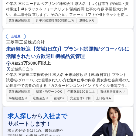
企業名 三和ニードルベアリング株式会社 求人名 【つくば市/社内物流・資
材搬送】4tトラック＆フォークリフト/業績好調 仕事の内容 事業拡大に伴
い、新工場を設立します。そのため、フォークリフトや4tトラックを使用
し、工場で完成した製品・部品の購買への搬送や、購買に届いた資材の工
業界未経験歓迎
月平均残業時間20時間以内
退職金あり
場への運搬を行うポジションを募集いたします。 社内各部署とのスムーズ
な物流を支える、現場の要となるポジションです。長距離走行や夜勤・再
配達はなく、無理なく安定して働ける環境が整っています。 出荷業務・梱
正社員
包作業、役場関係手続き、産業廃棄物マニフェスト管理、工場修繕計画立
三菱重工業株式会社
案、資材発注業務、在庫管理・棚卸し業務など、総務的な業務をお任せす
未経験歓迎【茨城(日立)】プラント試運転/グローバルに
る可能性もございます。 【業務内容の変更範囲】当社の指定する業務 募
活躍されたい方歓迎!! 機械品質管理
集職種 【つくば市/社内物流・資材搬送】4tトラック＆フォークリフト/業
23万5000円以上
月給
績好調
茨城県日立市
企業名 三菱重工業株式会社 求人名 ★未経験歓迎【茨城(日立)】プラント
試運転/グローバルに活躍されたい方歓迎!! 仕事の内容 脱炭素社会実現のた
め世界中で需要の高まる「ガスタービンコンバインドサイクル発電プラン
ト(GTCC)」に関して、現地施工後の試運転における工程表作成や顧客調
業界未経験歓迎
副業・WワークOK
年間休日120日以上
資格取得支援あり
整、実際の試運転業務等をお任せします。 【詳細】火力発電/原子力発電
時短勤務あり
退職金あり
在宅OK
完全週休2日制
土日祝休み
所向けの蒸気タービン、ガスタービンの新設およびアフターサービスにお
ける試運転業務をお任せします。また試運転計画や試運転要領策定、運転
データの分析業務等もございます。長期にわたる巨大なGTCCプラントプ
求人探し
入社まで
から
ロジェクトの総仕上げとしての立ち位置です。プラント全体を理解するプ
サポートします！
ロフェッショナルとして経験を積むことができ、将来的には取りまとめや
PMなどのキャリアステップがございます。 募集職種 ★未経験歓迎【茨城
求人の紹介をはじめ、書類添削や
(日立)】プラント試運転/グローバルに活躍されたい方歓迎!!