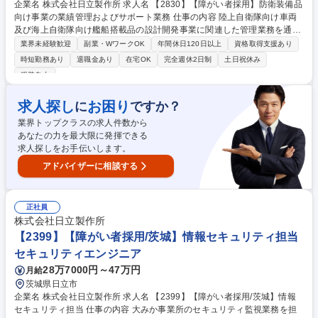
企業名 株式会社日立製作所 求人名 【2830】【障がい者採用】防衛装備品
向け事業の業績管理およびサポート業務 仕事の内容 陸上自衛隊向け車両
及び海上自衛隊向け艦船搭載品の設計開発事業に関連した管理業務を通じ
て、部門業績管理業務を担っていただきます。データの整理、議事録の作
業界未経験歓迎
副業・WワークOK
年間休日120日以上
資格取得支援あり
成、会議の設定、書類作成など。 【職務詳細】上長のサポートを受けなが
時短勤務あり
退職金あり
在宅OK
完全週休2日制
土日祝休み
ら以下の業務を遂行する。 ・部門予算策定および予算管理 ・コーポレー
服装自由
ト部門からの依頼に対する部門内取り纏めの業務 【魅力】防衛装備品とい
う国の安全を支える製品に携わることができ、社会貢献ができる達成感が
求人探し
お困り
に
ですか？
得られるとともに、日立の技術に触れ、幅広いスキル・知見を深めていた
だくことができます。 募集職種 【2830】【障がい者採用】防衛装備品向
業界トップクラスの求人件数から
け事業の業績管理およびサポート業務
あなたの力を最大限に発揮できる
求人探しをお手伝いします。
アドバイザーに相談する
正社員
株式会社日立製作所
【2399】【障がい者採用/茨城】情報セキュリティ担当
セキュリティエンジニア
28万7000円～47万円
月給
茨城県日立市
企業名 株式会社日立製作所 求人名 【2399】【障がい者採用/茨城】情報
セキュリティ担当 仕事の内容 大みか事業所のセキュリティ監視業務を担