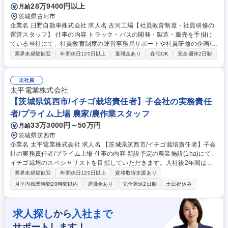
28万9400円以上
月給
茨城県古河市
企業名 日野自動車株式会社 求人名 古河工場【社員教育制度・社員研修の
運営スタッフ】 仕事の内容 トラック・バスの開発・製造・販売を手掛け
ている当社にて、社員教育制度の運営事務局サポートや社員研修の企画/運
営サポートをお任せします。 各教育制度の担当者や対象者の声を分析・考
業界未経験歓迎
年間休日120日以上
退職金あり
在宅OK
完全週休2日制
察し、担当として教育制度のよりよい運用の実現を目指していただきま
す。また、研修実施のための情報の収集や準備、運営を担当していただき
ます。 募集職種 古河工場【社員教育制度・社員研修の運営スタッフ】
正社員
太平電業株式会社
【茨城県筑西市/イチゴ栽培責任者】子会社の実務責任
者/プライム上場 農家/農作業スタッフ
33万3000円～50万円
月給
茨城県筑西市
企業名 太平電業株式会社 求人名 【茨城県筑西市/イチゴ栽培責任者】子会
社の実務責任者/プライム上場 仕事の内容 新設予定の農業施設(1ha)にて、
イチゴ栽培のスペシャリストを目指していただきます。入社後2年間は研
修期間として以下の教育プログラムを予定し、その後新設する農業法人子
業界未経験歓迎
年間休日120日以上
資格取得支援あり
会社の実務責任者をお任せします。 【入社後】■1年目：:新設する農業施
月平均残業時間20時間以内
退職金あり
完全週休2日制
土日祝休み
設に導入する設備メーカーが主催する研修プログラムに参加し、設備操作/
保守管理について学びます。■2年目: 村上市のイチゴ農家のもと、雪国な
らではのイチゴ栽培技術やノウハウを実践的に学びます。【研修終了後】
求人探し
入社まで
から
■栽培計画の策定/実行 ■栽培管理(水やり/施肥/病害虫対策等) ■スタッフ管
サポートします！
理/労務管理/教育 ■生産物の品質管理/出荷調整 ■事業運営に関わる管理業