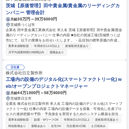
茨城【原価管理】田中貴金属/貴金属のリーディングカ
ンパニー 管理会計
30万円～39万6000円
月給
茨城県つくば市
企業名 田中貴金属工業株式会社 求人名 茨城【原価管理】田中貴金属/貴金
属のリーディングカンパニー 仕事の内容 ■当社の筑波工場(茨城県つくば
市)にて、以下の業務をお任せいたします。 ・品目別の標準原価の作成、
検証 ・実績原価計算、実際原価計算の実施 ・各原価計算の分析およびレ
業界未経験歓迎
年間休日120日以上
資格取得支援あり
ポートの作成、報告 ・上記以外に原価管理に必要な業務 国内出張が1回/
月平均残業時間20時間以内
退職金あり
月あります 募集職種 茨城【原価管理】田中貴金属/貴金属のリーディング
カンパニー
正社員
株式会社日立製作所
工場内の設備のデジタル化(スマートファクトリー化) w
eb/オープンプロジェクトマネージャー
44万1000円～58万4000円
月給
茨城県日立市
企業名 株式会社日立製作所 求人名 工場内の設備のデジタル化(スマートフ
ァクトリー化) 仕事の内容 工場内の設備データを収集・可視化し生産プロ
セスの進捗把握や予防・予兆保全を実現するためのシステム構築を担当。
工場の安定稼働と生産性向上に直結するデジタル化推進の中核メンバーと
業界未経験歓迎
副業・WワークOK
年間休日120日以上
資格取得支援あり
してご活躍いただきます。 ■設備データの収集・分析およびダッシュボー
時短勤務あり
退職金あり
在宅OK
完全週休2日制
土日祝休み