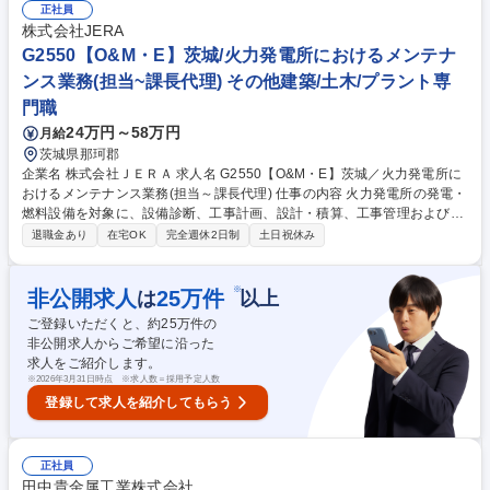
正社員
しての位置づけとなります。 募集職種 26010HR【茨城／下館】レゾナッ
株式会社JERA
ク国内最大級の製造事業所人事(労務担当)
G2550【O&M・E】茨城/火力発電所におけるメンテナ
ンス業務(担当~課長代理) その他建築/土木/プラント専
門職
24万円～58万円
月給
茨城県那珂郡
企業名 株式会社ＪＥＲＡ 求人名 G2550【O&M・E】茨城／火力発電所に
おけるメンテナンス業務(担当～課長代理) 仕事の内容 火力発電所の発電・
燃料設備を対象に、設備診断、工事計画、設計・積算、工事管理および発
電所全体のメンテナンス統括を担当。日本最大の発電容量を占める当社に
退職金あり
在宅OK
完全週休2日制
土日祝休み
て、電力の安定供給を支えていただきます。 火力発電所における発電設
備・燃料設備（LNG・石炭等）の機械、電気、計装制御設備を対象に、設
備診断、工事計画、設計・積算、工事管理を担当します。発電所全体のメ
※
非公開求人
25
万件
は
以上
ンテナンス業務を統括し、設備信頼性の維持向上を推進いただきます。 募
ご登録いただくと、約
25
万件の
集職種 G2550【O&M・E】茨城／火力発電所におけるメンテナンス業務
非公開求人からご希望に沿った
(担当～課長代理)
求人をご紹介します。
※
2026年3月31日時点 ※求人数＝採用予定人数
登録して求人を紹介してもらう
正社員
田中貴金属工業株式会社