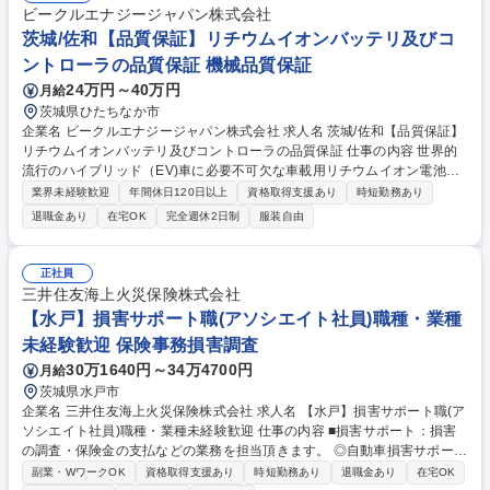
ビークルエナジージャパン株式会社
茨城/佐和【品質保証】リチウムイオンバッテリ及びコ
ントローラの品質保証 機械品質保証
24万円～40万円
月給
茨城県ひたちなか市
企業名 ビークルエナジージャパン株式会社 求人名 茨城/佐和【品質保証】
リチウムイオンバッテリ及びコントローラの品質保証 仕事の内容 世界的
流行のハイブリッド（EV)車に必要不可欠な車載用リチウムイオン電池や
バッテリーシステムの開発、製造、販売を行っている当社にて リチウムイ
業界未経験歓迎
年間休日120日以上
資格取得支援あり
時短勤務あり
オンバッテリ及びコントローラの品質保証業務をお任せします。 【詳細】
退職金あり
在宅OK
完全週休2日制
服装自由
■市場不具合に対する迅速な初動対応 ■事実整理、影響範囲特定、一次報
告、不具合原因の技術的切り分け ■設計／製造／部品要因の特定 ■再発防
止に向けた対策立案・展開 ■顧客への説明・合意形成（品質報告） ■社内
正社員
関係部門との連携推進 ■新製品のAPQP/PPAP業務 【部署の特徴】市場品
三井住友海上火災保険株式会社
質を起点に、設計・製造・顧客をつなぎながら、 不具合の未然防止と迅速
【水戸】損害サポート職(アソシエイト社員)職種・業種
な問題解決を通じて製品信頼性を最大化する 募集職種 茨城/佐和【品質保
未経験歓迎 保険事務損害調査
証】リチウムイオンバッテリ及びコントローラの品質保証
30万1640円～34万4700円
月給
茨城県水戸市
企業名 三井住友海上火災保険株式会社 求人名 【水戸】損害サポート職(ア
ソシエイト社員)職種・業種未経験歓迎 仕事の内容 ■損害サポート：損害
の調査・保険金の支払などの業務を担当頂きます。 ◎自動車損害サポー
ト：お客さまが自動車事故に遭われた際に、保険金のお支払いを通して、
副業・WワークOK
資格取得支援あり
時短勤務あり
退職金あり
在宅OK