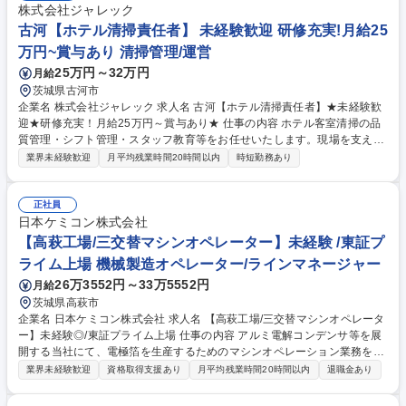
員への技術的支援 (3)各種保全工事計画立案及び施工管理(4)各種プロジェ
株式会社ジャレック
クトにおいて保全生準 募集職種 古河工場【工場の技術総合職（製造スタ
古河【ホテル清掃責任者】 未経験歓迎 研修充実!月給25
ッフ・保全スタッフ）】
万円~賞与あり 清掃管理/運営
25万円～32万円
月給
茨城県古河市
企業名 株式会社ジャレック 求人名 古河【ホテル清掃責任者】★未経験歓
迎★研修充実！月給25万円～賞与あり★ 仕事の内容 ホテル客室清掃の品
質管理・シフト管理・スタッフ教育等をお任せいたします。現場を支えチ
ームをまとめることや、お客様やホテルの方から「ありがとう」をいただ
業界未経験歓迎
月平均残業時間20時間以内
時短勤務あり
ける、大きなやりがいあるポジションです。 ■客室清掃・ベッドメイク・
備品補充など実務／管理 ■スタッフのシフト作成・勤怠管理 ■新人研修・
パート育成など教育マネジメント ■ホテル支配人・フロントとの調整業務
正社員
■現場の進行確認・トラブル対応 ★未経験の方でも、徐々にお仕事をお任
日本ケミコン株式会社
せするのでご安心ください★ 募集職種 古河【ホテル清掃責任者】★未経
【高萩工場/三交替マシンオペレーター】未経験 /東証プ
験歓迎★研修充実！月給25万円～賞与あり★
ライム上場 機械製造オペレーター/ラインマネージャー
26万3552円～33万5552円
月給
茨城県高萩市
企業名 日本ケミコン株式会社 求人名 【高萩工場/三交替マシンオペレータ
ー】未経験◎/東証プライム上場 仕事の内容 アルミ電解コンデンサ等を展
開する当社にて、電極箔を生産するためのマシンオペレーション業務を担
当。マシンの条件管理や工程内の異常監視を行い、高品質な製品を製造で
業界未経験歓迎
資格取得支援あり
月平均残業時間20時間以内
退職金あり
きるよう協力し作業を進めます。 ■アルミ電解コンデンサ用電極箔の生産
マシンオペレーション業務 ■マシンの条件設定・管理 ■工程内における異