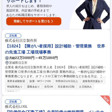
サポートします！
的にスキルを磨きながら活躍したい方にはマッチした環境です。 募集職種
東海村【運転管理:火力・バイオマス発電所】残業月20h：東京電力HD10
求人の紹介をはじめ、書類添削や
0%出資
面談対策、内定後の手続きまで
あなたの転職活動をサポートします。
登録してサポートを受ける
正社員
株式会社日立製作所
【1824】【障がい者採用】設計補助・管理業務 世界
の先進工場 工場現場事務
22万3000円～45万1000円
月給
茨城県日立市
企業名 株式会社日立製作所 求人名 【1824】【障がい者採用】設計補助・
管理業務 ◎世界の先進工場 仕事の内容 業務内容は、一般的な設計補助や
事務業務になります。オフィスや工場での事務経験などがある方は、これ
までのご経験と、希望する配慮事項などを踏まえて、選考を通じて柔軟に
業界未経験歓迎
副業・WワークOK
年間休日120日以上
資格取得支援あり
担当業務を決めていきます。 ■設計補助：マニュアルやデータのチェッ
時短勤務あり
退職金あり
在宅OK
完全週休2日制
土日祝休み
ク・入力など、設計開発チームのサポート ・社内システムの検証や入力作
服装自由
業などのサポート業務 ■管理業務：製品の出荷に関するデータ管理・確認
業務 ■納期管理業務：仕入先との納期確認やスケジュール調整（メール・
正社員
電話対応）・部品の手配や納期のやり取りなどの調整業務 ■庶務、秘書業
株式会社LIXIL
務：一般事務・サポート業務 ・スケジュール調整など 募集職種 【1824】