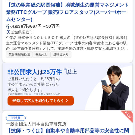
≪経験者歓迎≫クラブの魅力を伝える重要ポジション
【道の駅常総の駅長候補】地域創生の運営マネジメント
業務/TTCグループ 販売/フロアスタッフ(スーパー/ホー
ムセンター)
36万6667円～50万円
月給
茨城県常総市
企業名 株式会社ＣＯＬＬＥＣＴ 求人名 【道の駅常総の駅長候補】地域創
生の運営マネジメント業務/TTCグループ 仕事の内容 常総市にある道の駅
の「経営責任者候補」として、施設全体の運営・戦略立案・組織マネジメ
ント全般を牽引していただきます。地域の「顔」となる施設の魅力を最大
業界未経験歓迎
転勤なし
退職金あり
化し、地域貢献を果たすことがミッションです。 経営戦略・数値管理：売
上分析に基づく販売戦略の立案・実行。 組織マネジメント：採用、教育、
評価制度の運用。 ステークホルダー対応：地元の農家・生産者、自治体、
※
非公開求人
25
万件
は
以上
取引先との強固な信頼関係の構築。 VMD・販促プロデュース：施設全体
ご登録いただくと、約
25
万件の
の空間演出、季節ごとのイベント企画、SNS等を活用した集客施策。 募
非公開求人からご希望に沿った
集職種 【道の駅常総の駅長候補】地域創生の運営マネジメント業務/TTC
求人をご紹介します。
グループ
※
2026年3月31日時点 ※求人数＝採用予定人数
登録して求人を紹介してもらう
正社員
一般財団法人日本自動車研究所
【技師・つくば】自動車や自動車用部品等の安全性に関