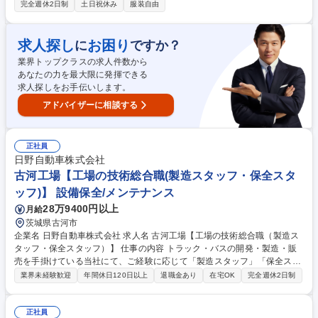
事故を解決していく仕事です。事故の解決まで 迅速かつ円満な解決に向け
完全週休2日制
土日祝休み
服装自由
た高い品質のサービスを提供します※実務について入社後は過失割合の発
生しない対物事故から担当頂きます。 その後業務に慣れてきたら過失割合
の発生する対物事故や適性等により対人事故を担当いただくこともありま
求人探し
お困り
に
ですか？
す。 ◎火災/新種/傷病/海外旅行損害サポート：火災/賠償責任/傷病など
業界トップクラスの求人件数から
様々な保険種目について事故対応を担当します。 募集職種 【水戸】損害
あなたの力を最大限に発揮できる
サポート職(アソシエイト社員)職種・業種未経験歓迎
求人探しをお手伝いします。
アドバイザーに相談する
正社員
日野自動車株式会社
古河工場【工場の技術総合職(製造スタッフ・保全スタ
ッフ)】 設備保全/メンテナンス
28万9400円以上
月給
茨城県古河市
企業名 日野自動車株式会社 求人名 古河工場【工場の技術総合職（製造ス
タッフ・保全スタッフ）】 仕事の内容 トラック・バスの開発・製造・販
売を手掛けている当社にて、ご経験に応じて「製造スタッフ」「保全スタ
ッフ」いずれかをお任せします。 【製造スタッフ】(1)生産の維持管理及
業界未経験歓迎
年間休日120日以上
退職金あり
在宅OK
完全週休2日制
び現場への技術的支援 (2)生産技術部協業による新技術開発/支援/生産への
落とし込み (3)各種プロジェクトにおける対面部署との製造準備業務 【保
全スタッフ】(1)保全現場が円滑に作業できるよう技術的支援 (2)現場保全
正社員