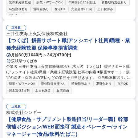
る購入品仕様や品質管理工程図の情報から、不具合の未然防止を図るため
業界未経験歓迎
副業・WワークOK
年間休日120日以上
資格取得支援あり
の試験を実施し、合否判定する業務。 【業務内容】■設計部門や調達部門
時短勤務あり
退職金あり
在宅OK
完全週休2日制
土日祝休み
などとレビューしながら試験項目の決定 ■構造確認のための部品分解(分解
服装自由
内部構造検証ではんだ状況などの製造面の検証など) ■製品仕様を満たして
いるかの動作確認/評価(通電試験/ヒートサイクル試験/禁止化学物質測定な
正社員
どの特性評価など) ※業務の一部として部品の性能面や仕様、製造工程等
三井住友海上火災保険株式会社
について直接サプライヤ様とやりとりいただくこともあります。 募集職種
【つくば】損害サポート職(アソシエイト社員)職種・業
【購入品認定】新規購入品に関する認定試験業務/未経験歓迎/在宅◎/フレ
ックス
種未経験歓迎 保険事務損害調査
30万1640円～34万4700円
月給
茨城県つくば市
企業名 三井住友海上火災保険株式会社 求人名 【つくば】損害サポート職
(アソシエイト社員)職種・業種未経験歓迎 仕事の内容 ■損害サポート：損
害の調査・保険金の支払などの業務を担当頂きます。 ◎自動車損害サポー
ト：お客さまが自動車事故に遭われた際に、保険金のお支払いを通して、
副業・WワークOK
資格取得支援あり
時短勤務あり
退職金あり
在宅OK
事故を解決していく仕事です。事故の解決まで 迅速かつ円満な解決に向け
完全週休2日制
土日祝休み
服装自由
た高い品質のサービスを提供します※実務について入社後は過失割合の発
生しない対物事故から担当頂きます。 その後業務に慣れてきたら過失割合
の発生する対物事故や適性等により対人事故を担当いただくこともありま
正社員
す。 ◎火災/新種/傷病/海外旅行損害サポート：火災/賠償責任/傷病など
株式会社シンギー
様々な保険種目について事故対応を担当します。 募集職種 【つくば】損
【健康食品・サプリメント製造担当/リーダー職】幹部
害サポート職(アソシエイト社員)職種・業種未経験歓迎
候補ポジション/WEB面接可 製造オペレーター/ライン
マネージャー(食品/飲料/たばこ)