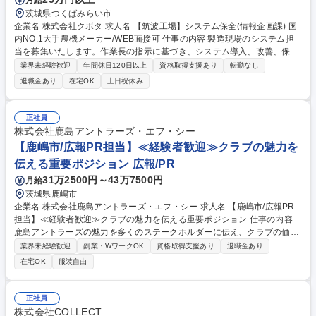
茨城県つくばみらい市
企業名 株式会社クボタ 求人名 【筑波工場】システム保全(情報企画課) 国
内NO.1大手農機メーカー/WEB面接可 仕事の内容 製造現場のシステム担
当を募集いたします。作業長の指示に基づき、システム導入、改善、保全
業務及び突発的なトラブル対応をお任せします。基本的には、08:00～16:
業界未経験歓迎
年間休日120日以上
資格取得支援あり
転勤なし
30、20:00～4:30までの2シフト体制となります。 【筑波工場情報企画部
退職金あり
在宅OK
土日祝休み
について】■製造拠点のIT推進部署、本社IT部門との連携及び製造システム
の開発・運用・保守を行っています。情報技術を活用し、業務プロセスの
改革・業務効率化を行う事により、業績に貢献することをミッションとし
正社員
ています。■筑波工場のIT中期計画の推進をスピード上げて取り組む必要
株式会社鹿島アントラーズ・エフ・シー
があり、システムの導入推進、AI、Iotなど最新IT技術を活用した製造現場
【鹿嶋市/広報PR担当】≪経験者歓迎≫クラブの魅力を
のDX推進を行うための人員を募集しています。 募集職種 【筑波工場】シ
伝える重要ポジション 広報/PR
ステム保全(情報企画課) 国内NO.1大手農機メーカー/WEB面接可
31万2500円～43万7500円
月給
茨城県鹿嶋市
企業名 株式会社鹿島アントラーズ・エフ・シー 求人名 【鹿嶋市/広報PR
担当】≪経験者歓迎≫クラブの魅力を伝える重要ポジション 仕事の内容
鹿島アントラーズの魅力を多くのステークホルダーに伝え、クラブの価値
を向上させるための広報戦略の企画・調整・推進業務を幅広くお任せしま
業界未経験歓迎
副業・WワークOK
資格取得支援あり
退職金あり
す。ご経験に応じて様々な業務をお任せします。 【業務内容】 ・広報PR
在宅OK
服装自由
戦略の策定・実行 ・チーム広報業務（試合帯同、選手取材調整、記者会見
等） ・新聞、雑誌、TV、ウェブ等の幅広いメディアリレーション構築 ・
メディア問合せ対応・取材仕込み・取材対応 ・プレスリリース・ニュース
正社員
レターの企画・ライティング・発信調整 募集職種 【鹿嶋市/広報PR担当】
株式会社COLLECT