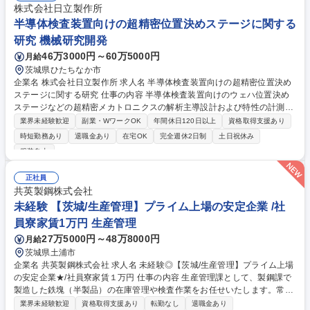
株式会社日立製作所
半導体検査装置向けの超精密位置決めステージに関する
研究 機械研究開発
46万3000円～60万5000円
月給
茨城県ひたちなか市
企業名 株式会社日立製作所 求人名 半導体検査装置向けの超精密位置決め
ステージに関する研究 仕事の内容 半導体検査装置向けのウェハ位置決め
ステージなどの超精密メカトロニクスの解析主導設計および特性の計測や
評価（振動、磁場、熱など） ・CADを用いた位置決めステージの設計・
業界未経験歓迎
副業・WワークOK
年間休日120日以上
資格取得支援あり
製作（3Dモデルの作成から部品 製作のための図面作成および手配、組
時短勤務あり
退職金あり
在宅OK
完全週休2日制
土日祝休み
立、配線など） ・解析ソフトを用いたステージ機構の振動解析や磁場解析
服装自由
（ステージ機構の周波数応答解析やリニアモータの推力や漏洩磁場の解析
など） ・測定器を用いた特性評価（レーザ干渉計や加速度センサによる振
正社員
動計測、磁場センサによる磁束密度分布の計測など）・研究報告書の作
共英製鋼株式会社
成、特許アイデア創出および明細の執筆、学会発表や論文執筆 募集職種
未経験 【茨城/生産管理】プライム上場の安定企業 /社
半導体検査装置向けの超精密位置決めステージに関する研究
員寮家賃1万円 生産管理
27万5000円～48万8000円
月給
茨城県土浦市
企業名 共英製鋼株式会社 求人名 未経験◎【茨城/生産管理】プライム上場
の安定企業★/社員寮家賃１万円 仕事の内容 生産管理課として、製鋼課で
製造した鉄塊（半製品）の在庫管理や検査作業をお任せいたします。常昼
勤務のみになります。 鉄スクラップを電気炉で溶かして鉄塊を作る→鉄塊
業界未経験歓迎
資格取得支援あり
転勤なし
退職金あり