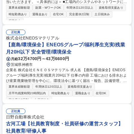
当いただきます。 ＜具体的には＞ ■工場内のシステムやネットワークに異
常がないかを監視する業務 ■セキュリティに関するアラート（警告）を確
業界未経験歓迎
副業・WワークOK
年間休日120日以上
資格取得支援あり
認し、問題がないかをチェックする業務 ※いわゆるSOC（Security Oper
時短勤務あり
退職金あり
在宅OK
完全週休2日制
土日祝休み
ation Center：セキュリティ監視センター）業務にあたります。 ※業務内
服装自由
容は、ご経験やスキル、面接でのご希望を踏まえて決定します。 募集職種
【2399】【障がい者採用/茨城】情報セキュリティ担当
正社員
株式会社ENEOSマテリアル
【鹿島/環境保全】ENEOSグループ/福利厚生充実/残業
月20H以下 安全管理/環境保全
32万4700円～43万6600円
月給
茨城県神栖市
企業名 株式会社ＥＮＥＯＳマテリアル 求人名 【鹿島/環境保全】ENEOS
グループ/福利厚生充実/残業月20H以下 仕事の内容 工場における排水およ
び産業廃棄物管理を中心に、環境法令に基づく届出・報告、設備管理、行
政対応など、環境コンプライアンス全般を担当いただきます。また、一部
業界未経験歓迎
年間休日120日以上
資格取得支援あり
ISO14001の事務局運営も携わっていただきます。 【業務詳細】■産業廃
月平均残業時間20時間以内
時短勤務あり
退職金あり
在宅OK
棄物の搬出・分別・保管などに関する管理全般■工場排水の水質測定・デ
完全週休2日制
土日祝休み
ータ管理・記録作成・届出・報告書類の作成および提出■行政への環境デ
ータ提出（大気関連：月次・年次）■漏洩事故等の環境トラブル発生時の
正社員
報告および再発防止策の対応■ISO14001事務局業務（マネジメントシステ
日野自動車株式会社
ム運営の基礎対応）■環境関連法令および社内ルールの遵守推進・改善活
古河工場【社員教育制度・社員研修の運営スタッフ】
動 募集職種 【鹿島/環境保全】ENEOSグループ/福利厚生充実/残業月20H
以下
社員教育/研修人事