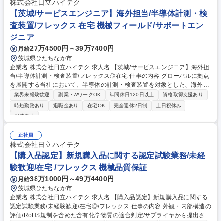
株式会社日立ハイテク
【茨城/サービスエンジニア】海外担当/半導体計測・検
査装置/フレックス 在宅 機械フィールド/サポートエン
ジニア
27万4500円～39万7400円
月給
茨城県ひたちなか市
企業名 株式会社日立ハイテク 求人名 【茨城/サービスエンジニア】海外担
当/半導体計測・検査装置/フレックス◎在宅 仕事の内容 グローバルに拠点
を展開する当社において、半導体の計測・検査装置を対象とした、海外現
地法人向けサービス支援エンジニアをお任せいたします。海外の顧客拠点
業界未経験歓迎
副業・WワークOK
年間休日120日以上
資格取得支援あり
における装置稼働支援・保守・改善提案を行います。 ・海外現地法人など
時短勤務あり
退職金あり
在宅OK
完全週休2日制
土日祝休み
の日立ハイテクグループ会社へのサービス支援 →製品の不具合対策や予防
服装自由
保全、設計サポートを通じた装置稼働の立上げ支援など ・日立ハイテクグ
ループ会社からのサービス全般の受付窓口 →主に、海外現地法人からの緊
正社員
急応援要請への応対や、サービス改善要望の取り纏めなど ・日立ハイテク
株式会社日立ハイテク
グループ会社のサービスエンジニアの育成および教育コンテンツの作成 募
【購入品認定】新規購入品に関する認定試験業務/未経
集職種 【茨城/サービスエンジニア】海外担当/半導体計測・検査装置/フレ
ックス◎在宅
験歓迎/在宅 /フレックス 機械品質保証
38万1000円～49万4400円
月給
茨城県ひたちなか市
企業名 株式会社日立ハイテク 求人名 【購入品認定】新規購入品に関する
認定試験業務/未経験歓迎/在宅◎/フレックス 仕事の内容 外観・内部構造の
評価/RoHS規制を含めた含有化学物質の適合判定/サプライヤから提出され