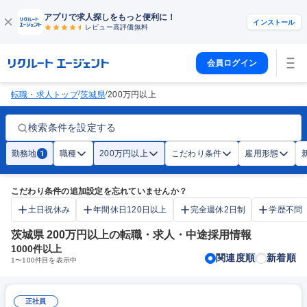
アプリで求人探しをもっと便利に！
インストール
レビュー高評価
無料
会員ログイン
/
/
転職・求人トップ
茨城県
200万円以上
検索条件を設定する
勤務地
職種
200万円以上
こだわり条件
雇用形態
1
こだわり条件の追加設定を忘れていませんか？
土日祝休み
年間休日120日以上
完全週休2日制
学歴不問
茨城県 200万円以上の転職・求人・中途採用情報
1000
件以上
関連度順
新着順
1
〜
100
件目を表示中
正社員