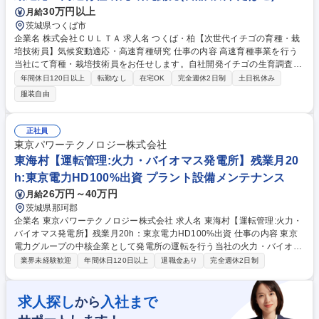
30万円以上
月給
茨城県つくば市
企業名 株式会社ＣＵＬＴＡ 求人名 つくば・柏【次世代イチゴの育種・栽
培技術員】気候変動適応・高速育種研究 仕事の内容 高速育種事業を行う
当社にて育種・栽培技術員をお任せします。自社開発イチゴの生育調査・
データ収集を中心に、育苗やハウスの環境制御システムの運用、パートス
年間休日120日以上
転勤なし
在宅OK
完全週休2日制
土日祝休み
タッフの管理等、研究開発の現場を支える役割です。 ■イチゴの生育調査
服装自由
および精密なデータ収集 ■育苗（ランナー増殖）および摘果・施肥・病害
虫対策等の栽培管理 ■ハウス内の環境制御システム（温湿度・水管理）の
運用 ■サンプル出荷用の収穫・パック詰め・出荷および作業効率化 ■パー
正社員
トスタッフの作業スケジュール管理・指導 ■その他、研究開発に付随する
東京パワーテクノロジー株式会社
各種圃場業務 募集職種 つくば・柏【次世代イチゴの育種・栽培技術員】
東海村【運転管理:火力・バイオマス発電所】残業月20
気候変動適応・高速育種研究
h:東京電力HD100%出資 プラント設備メンテナンス
26万円～40万円
月給
茨城県那珂郡
企業名 東京パワーテクノロジー株式会社 求人名 東海村【運転管理:火力・
バイオマス発電所】残業月20h：東京電力HD100%出資 仕事の内容 東京
電力グループの中核企業として発電所の運転を行う当社の火力・バイオマ
ス等の発電設備の運転管理：水処理業務を担当。安定した電力を供給する
業界未経験歓迎
年間休日120日以上
退職金あり
完全週休2日制
火力発電設備の運営を、最先端のメンテナンス技術を駆使しサポート 【働
き方について】 ・社員全員が末永く働ける環境を整えており、今期に入り
残業を2割ほど減らし、来期はさらに2割の低減を目指しています。有休も
求人探し
入社まで
から
取得しやすく、産休・育休を経た社員もほとんどが復帰しています。長期