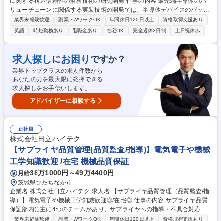
に関する構造信頼性の解析技術の研究開発 仕事の内容 最先端半導体のバ
リューチェーンに関係する実装技術の開発では、半導体デバイスのパッケ
ージングの知識に加え、例えばデータセンタなど使用用途に合わせた使わ
業界未経験歓迎
副業・WワークOK
年間休日120日以上
資格取得支援あり
れ方や顧客価値を理解することが重要です。 そのためには、自らの専門分
英語
時短勤務あり
退職金あり
在宅OK
完全週休2日制
土日祝休み
野に留まることなく、他の研究者や関連する事業部門に加え、顧客との会
話を通じて、バリューチェーン全体を俯瞰した製品やソリューションを開
発をする人財を期待します。 【職務詳細】 最先端半導体パッケージの性
求人探し
お困り
に
ですか？
能を革新する実装構造に関する研究開発 （半導体パッケージの熱応力解析
業界トップクラスの求人件数から
や伝熱や熱流体解析を基にした構造開発に関する研究） 募集職種 【276
あなたの力を最大限に発揮できる
6】最先端半導体パッケージ実装に関する構造信頼性の解析技術の研究開
求人探しをお手伝いします。
発
アドバイザーに相談する
正社員
株式会社日立ハイテク
【サプライヤ品質管理(品質監査/指導)】電気電子や機械
工学知識歓迎 /在宅 機械品質保証
38万1000円～49万4400円
月給
茨城県ひたちなか市
企業名 株式会社日立ハイテク 求人名 【サプライヤ品質管理（品質監査/指
導）】電気電子や機械工学知識歓迎◎/在宅◎ 仕事の内容 サプライヤ品質
保証部内に主に4つのチームがあり、サプライヤへの指導・不具合対応な
ど、品質指導、管理業務を担当するチームに所属頂きます。 ※チーム内に
業界未経験歓迎
副業・WワークOK
年間休日120日以上
資格取得支援あり