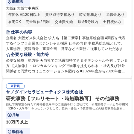
勤務地
大阪府大阪市中央区
年間休日120日以上
資格取得支援あり
時短勤務あり
退職金あり
在宅OK
完全週休2日制
交通費支給
駅近5分以内
土日祝休み
服装自由
第二新卒歓迎
寮・社宅あり
食事補助あり
仕事の内容
企業名 大阪ガス株式会社 求人名 【第二新卒】事務系総合職 #関西を代表
するインフラ企業 #ポテンシャル採用 仕事の内容 事務系総合職として、
人事総務、資源海外、事業企画、営業などの業務に従事していただきま
す。 【業務内容の一例】■所属事業部の勤労業務 ■海外に関係する各種業
必要な経験・能力等
務 ■営業部門の企画スタッフ、ルート営業 【キャリアパス】入社後の配属
必要な経験・能力等 ★当社でご活躍期待できるポテンシャルを有している
ポジションで一定期間ご活躍頂いた後、本人の適性及び将来のキャリアを
方 【人物像】・ロジカルシンキングで物事を捉えられる ・社内及び社外
鑑みてジョブローテーションを行います。 【育成】OJTでの現場育成や研
関係者と円滑なコミュニケーションを図れる ■2024年度から2026年度ま
修カリキュラムを通じて、Daigasグループの業務で必要となる知識につい
での3ヵ年を対象とする「Daigasグループ中期経営計画2026」を策定しま
て学んでいただきます。 募集職種 【第二新卒】事務系総合職 #関西を代
した。https://www.osakagas.co.jp/company/press/pr2024/1777576_564
表するインフラ企業 #ポテンシャル採用
正社員
72.html ■エネルギーセキュリティの不安定化や気候変動による自然災害の
サノダインセラピューティクス株式会社
甚大化など、これまで以上に社会課題解決の重要性が高まっています。
「未来の日常」の創造に向けて持続可能な社会の実現に貢献してまいりま
研究事務【フルリモート・時短勤務可】 その他事務
す。 学歴・資格 学歴：大学院 大学 語学力： 資格：
自社で実験室を持たず外部委託を中心に創薬を行う当社にて、研究開発チームと外部機関
（CRO・大学等）をつなぐハブとして、契約・発注・予算管理などの研究事務全般をお
任せします。
月給
30万円以上
勤務地