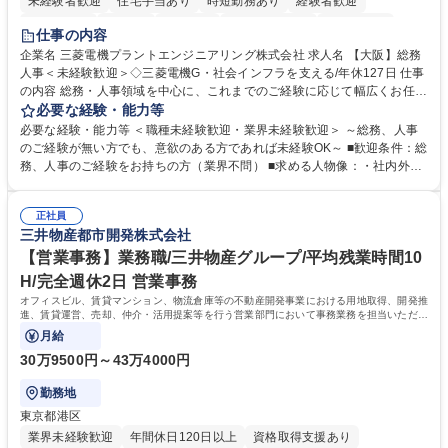
未経験者歓迎
住宅手当あり
時短勤務あり
経験者歓迎
退職金あり
在宅OK
賞与あり
完全週休2日制
交通費支給
仕事の内容
駅近5分以内
土日祝休み
服装自由
寮・社宅あり
食事補助あり
企業名 三菱電機プラントエンジニアリング株式会社 求人名 【大阪】総務
人事＜未経験歓迎＞◇三菱電機G・社会インフラを支える/年休127日 仕事
の内容 総務・人事領域を中心に、これまでのご経験に応じて幅広くお任せ
します。 ＜具体的には＞ ・総務/人事労務（給与・社保・勤怠管理など）
必要な経験・能力等
・採用・教育研修 ・福利厚生運用 など ※基本的には事務所勤務ですが、
必要な経験・能力等 ＜職種未経験歓迎・業界未経験歓迎＞ ～総務、人事
採用や教育等の業務内容により、関西圏以外への日帰り・宿泊を伴う国内
のご経験が無い方でも、意欲のある方であれば未経験OK～ ■歓迎条件：総
出張もございます。 ※担当業務を持ちつつ、お互いに助け合いながら、総
務、人事のご経験をお持ちの方（業界不問） ■求める人物像：・社内外の
務部という組織として協力しながら進める体制です。 募集職種 【大阪】
関係各部門との調整を率先して行い、業務を円滑に遂行できる協調性やコ
総務人事＜未経験歓迎＞◇三菱電機G・社会インフラを支える/年休127日
ミュニケーション能力を持っている方 ・人事総務領域に興味がありゼネラ
正社員
リスト志向をお持ちの方 学歴・資格 学歴：大学院 大学 語学力： 資格：
三井物産都市開発株式会社
【営業事務】業務職/三井物産グループ/平均残業時間10
H/完全週休2日 営業事務
オフィスビル、賃貸マンション、物流倉庫等の不動産開発事業における用地取得、開発推
進、賃貸運営、売却、仲介・活用提案等を行う営業部門において事務業務を担当いただき
ます。
月給
30万9500円～43万4000円
勤務地
東京都港区
業界未経験歓迎
年間休日120日以上
資格取得支援あり