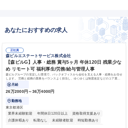
あなたにおすすめの求人
正社員
森ビルエステートサービス株式会社
【森ビルG】人事・総務 賞与5ヶ月 年休120日 残業少な
め リモート可 福利厚生/労務/給与管理人事
森ビルグループの安定した環境で、バックオフィスから会社を支える人事・総務をお任せ
します。 労務と総務の業務をバランスよく担当し、ゆくゆくは制度改定などのコア業務
にも挑戦できる、やりがいある環境です。
月給
26万2000円～36万4000円
勤務地
東京都港区
業界未経験歓迎
年間休日120日以上
資格取得支援あり
介護休暇あり
転勤なし
未経験者歓迎
時短勤務あり
経験者歓迎
退職金あり
在宅OK
賞与あり
育休あり