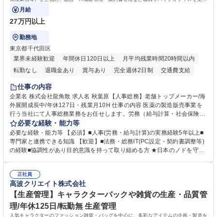
る業務です。
月給
27万円以上
勤務地
東京都千代田区
業界未経験歓迎
年間休日120日以上
月平均残業時間20時間以内
転勤なし
退職金あり
賞与あり
完全週休2日制
交通費支給
土日祝休み
仕事の内容
企業名 株式会社龍角散 求人名 秋葉原【人事総務】老舗トップメーカー/海
外展開成長中/年休127日・残業月10H 仕事の内容 医薬の製造販売事業を
行う当社にて人事総務業務をお任せします。労務（給与計算・社会保険業
務等）を主軸に、総務・IT機器管理・契約書管理など幅広くバックオフィ
必要な経験・能力等
スを支える業務です。 【具体的には】 ■人事労務：勤怠管理、給与・賞与
必要な経験・能力等 【必須】■人事(労務・給与計算)の実務経験5年以上■
計算、社保対応（社労士窓口）、就業規則改定、新卒・中途採用、面接対
専門家と連携できる知識 【歓迎】■法務・総務IT(PC設定・契約書調整等)
応、採用補助、教育・研修、就業規則改定、人事制度 ■総務：庶務、備品
の経験■協調性があり目的意識を持って取り組める方 ★日本のノドを守り
管理、社内IT機器管理 ■法務・その他：契約書作成管理、締結前の社内調
200年。「おくすり飲めたね」等の独自特許製品や生薬を活かしたオンリ
整 ※少数精鋭のため、経験に応じて縦割りにならず幅広い業務でご活躍い
ーワン商品を展開。 ★近年は海外売上比率も上昇中で、協力工場との連携
ただけます。 募集職種 秋葉原【人事総務】老舗トップメーカー/海外展開
正社員
強化など急激な環境変化にも能動的に進化する経営基盤があります。 ★時
高波クリエイト株式会社
成長中/年休127日・残業月10H
差勤務制度があり、残業も月10時間程度。ワークライフバランスを保ちな
がら長期的なキャリア形成が可能です。 学歴・資格 学歴：大学院 大学 語
【生産管理】キャラクターバックや雑貨の生産・品質管
学力： 資格：第一種運転免許普通自動車
理/年休125日/転勤無 生産管理
人気キャラクターのファッション雑貨・バッグを中心に、多彩なアイテムの企画・製造を