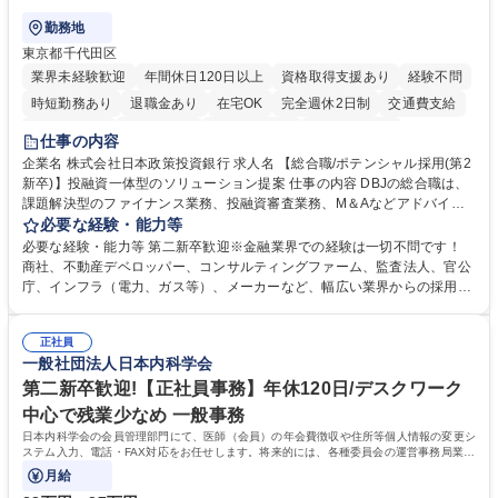
勤務地
東京都千代田区
業界未経験歓迎
年間休日120日以上
資格取得支援あり
経験不問
時短勤務あり
退職金あり
在宅OK
完全週休2日制
交通費支給
駅近5分以内
土日祝休み
第二新卒歓迎
寮・社宅あり
仕事の内容
食事補助あり
託児所あり
企業名 株式会社日本政策投資銀行 求人名 【総合職/ポテンシャル採用(第2
新卒)】投融資一体型のソリューション提案 仕事の内容 DBJの総合職は、
課題解決型のファイナンス業務、投融資審査業務、M＆Aなどアドバイザ
リー業務、地域戦略企画業務など、多様な業務に精通し、複数の専門性を
必要な経験・能力等
掛け合わせて広く社会に貢献していく職種です。 入社後は、横断的なロー
必要な経験・能力等 第二新卒歓迎※金融業界での経験は一切不問です！
テーションを経て適性や専門性に応じたキャリアを形成していただきま
商社、不動産デベロッパー、コンサルティングファーム、監査法人、官公
す。総合職として入社いただき、下記いずれかの部門でご活躍いただきま
庁、インフラ（電力、ガス等）、メーカーなど、幅広い業界からの採用実
す。※未経験の方に関しては、入行後3ヶ月間の金融の実務を学んでいた
績があります。 ＜求める人物像＞DBJでは、強い社会的使命感をもち、今
だく研修を準備しております。 ・法人RM業務・金融機能業務・コーポレ
後の日本のあり方を俯瞰する総合性と、金融分野のフロンティアを切り拓
ート・ナレッジ業務 ※それぞれの業務内容に関しては、別途その他労働条
正社員
く高い志を併せもった人材を求めています。ポテンシャル採用（第2新
一般社団法人日本内科学会
件備考欄に記載 募集職種 【総合職/ポテンシャル採用(第2新卒)】投融資一
卒）では、金融業界での経験や知識を問いません。新たな時代を見据え
体型のソリューション提案
て、複雑化する社会課題の解決に向けて先鞭をつける役割を担いたい、と
第二新卒歓迎!【正社員事務】年休120日/デスクワーク
いう気概をお持ちの方を心待ちにしています。 学歴・資格 学歴：大学院
中心で残業少なめ 一般事務
大学 語学力： 資格：
日本内科学会の会員管理部門にて、医師（会員）の年会費徴収や住所等個人情報の変更シ
ステム入力、電話・FAX対応をお任せします。将来的には、各種委員会の運営事務局業務
などにも幅広く携わっていただきます。
月給