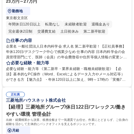
23万円～27万円
勤務地
東京都文京区
年間休日120日以上
転勤なし
未経験者歓迎
退職金あり
完全週休2日制
交通費支給
土日祝休み
第二新卒歓迎
仕事の内容
企業名 一般社団法人日本内科学会 求人名 第二新卒歓迎！【正社員事務】
年休120日/デスクワーク中心で残業少なめ 仕事の内容 日本内科学会の会
員管理部門にて、医師（会員）の年会費徴収や住所等個人情報の変更シス
テム入力、電話・FAX対応をお任せします。将来的には、各種委員会の運
必要な経験・能力等
営事務局業務などにも幅広く携わっていただきます。 【会員管理・データ
必要な経験・能力等 《第二新卒・業界未経験・職種未経験歓迎》 【必
入力業務】 ・医師（会員）の住所変更、個人情報のシステム登録・更新
須】基本的なPC操作（Word、Excelによるデータ入力やメール対応等）
・年会費の徴収管理や入金データの照合確認 【問い合わせ対応】 ・会員
ができる方 【魅力点】 ・年休120日以上に加え、9時～17時の「実働7時
（医師）からの電話、FAX、ネット申請に伴う相談受付 ・複雑な案件のへ
間勤務」で残業も少なくワークライフバランスは抜群です。 【将来的な業
のエスカレーション・連携対応 募集職種 第二新卒歓迎！【正社員事務】
務（各種委員会運営）】 ・学会内における各種委員会のスケジュール調
年休120日/デスクワーク中心で残業少なめ
正社員
整、資料作成、当日の運営サポート 学歴・資格 学歴：大学院 大学 語学
三菱地所ハウスネット株式会社
力： 資格：
【経理】三菱地所グループ/休日122日/フレックス/働き
やすい環境 管理会計
出納・経費精算から決算、税務全般まで一気通貫でお任せ。作業にとどまらず、ご自身の
経験を活かして主体的にバックオフィスを支えるポジションです。
月給