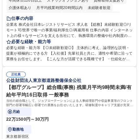
年間休日120日以上
ストックオプションあり
資格取得支援あり
介護休暇あり
月平均残業時間20時間以内
未経験者歓迎
住宅手当あり
時短勤務あり
研修あり
在宅OK
賞与あり
仕事の内容
完全週休2日制
交通費支給
駅近5分以内
土日祝休み
服装自由
企業名 株式会社日本レジストリサービス 求人名 【総務】未経験歓迎◎/リ
モート可/世界で唯一の事業/福利厚生◎/再雇用有 仕事の内容 インターネッ
ト上の様々なサービスを支える当社にて、執務環境の整備や社内制度の検
討、イベント運営などの幅広い業務を担当し、間接的に会社の生産性向上
必要な経験・能力等
や成長に貢献している部署です。 会社の全メンバーが安心して長く成果を
必要な経験・能力等 【◎未経験歓迎◎】 主体的に考え、論理的な説明・
発揮できる環境を整えるために、毎日のメンテナンスや維持管理に加え、
提案が積極的にできる方 【入社後】先輩社員と共に、適性や希望に沿って
新たな施策検討を積極的に行っていただき、会社全体を巻き込み課題解決
業務をお任せします。 【こんな方が活躍できる職種です】 ・仕組化が好
を推進。 ・オフィス運営：執務環境の整備・物品管理・社内規定整備/改
き/得意・協働の姿勢を持っている・優先順位付け、マルチタスクが得意・
善・イベント企画/運営・非常時の対応 など、本人の希望や適性によって
様々な立場で物事を考えられる・定型業務だけでなく突発的な出来事にも
幅広い業務の体得が可能で、多様なキャリアパスを描くことも可能です。
正社員
対処できる・新しいことに興味関心がある 【魅力】■自己啓発支援：資格
公益財団法人東京都道路整備保全公社
募集職種 【総務】未経験歓迎◎/リモート可/世界で唯一の事業/福利厚生◎/
取得や通信教育など費用の80%（年間25万円まで）を補助 ■住宅手当：家
再雇用有
賃の50%（月額7万円まで）を補助 学歴・資格 学歴：大学院 大学 語学
【都庁グループ】総合職(事務) 残業月平均9時間未満/有
力： 資格：
給年平均16日取得 一般事務
当社の総合職として、ジョブローテーションによる人事経理部門や収益事業等のフロント
部門の部署等幅広い部署での業務をお任せいたします。研修制度やキャリア支援が充実し
ております！ ※下記業務詳細
月給
22万1500円～30万円
勤務地
東京都新宿区