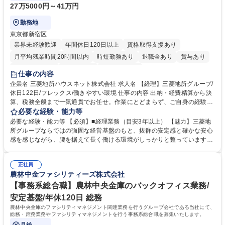
27万5000円～41万円
勤務地
東京都新宿区
業界未経験歓迎
年間休日120日以上
資格取得支援あり
月平均残業時間20時間以内
時短勤務あり
退職金あり
賞与あり
完全週休2日制
交通費支給
寮・社宅あり
仕事の内容
企業名 三菱地所ハウスネット株式会社 求人名 【経理】三菱地所グループ/
休日122日/フレックス/働きやすい環境 仕事の内容 出納・経費精算から決
算、税務全般まで一気通貫でお任せ。作業にとどまらず、ご自身の経験を
活かして主体的にバックオフィスを支えるポジションです。 経理業務全般
必要な経験・能力等
をお任せします。 ■出納業務（日々の入出金、経費精算業務） ■管理会
必要な経験・能力等 【必須】■経理業務（目安3年以上） 【魅力】三菱地
計・税務（月次実績資料作成、四半期決算、税務全般など） 募集職種
所グループならではの強固な経営基盤のもと、抜群の安定感と確かな安心
【経理】三菱地所グループ/休日122日/フレックス/働きやすい環境
感を感じながら、腰を据えて長く働ける環境がしっかりと整っています。
当社では現在、働き方改革や徹底した業務効率化を推進中。ワークライフ
バランスの実現に向けて有給休暇の取得を強力に後押ししており、長期休
正社員
暇の取得はもちろん、日々のプライベートの時間も十分に確保できるよ
農林中金ファシリティーズ株式会社
う、職場環境が整備されています。 「これまでの経理経験を活かしつつ、
仕事も私生活も両立させたい」という方におすすめです。 学歴・資格 学
【事務系総合職】農林中央金庫のバックオフィス業務/
歴：大学院 大学 高専 短大 専修学校 高校 語学力： 資格：日商簿記検定3
安定基盤/年休120日 総務
級
農林中央金庫のファシリティマネジメント関連業務を行うグループ会社である当社にて、
総務・庶務業務やファシリティマネジメントを行う事務系総合職を募集いたします。