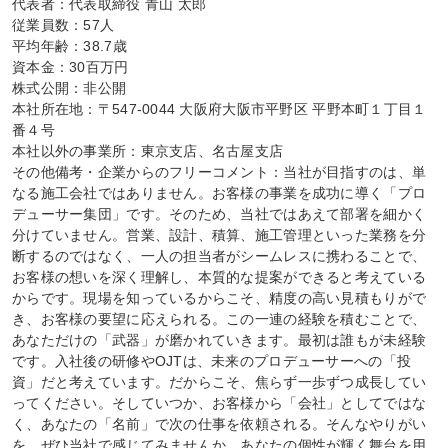
代表者：代表取締役 青山 太郎

従業員数：57人

平均年齢：38.7歳

資本金：30百万円

株式公開：非公開

本社所在地：〒547-0044 大阪府大阪市平野区 平野本町１丁目１
番４号

本社以外の事業所：東京支店、名古屋支店

その他備考・企業からのフリーコメント：当社が目指すのは、単
なる施工会社ではありません。お客様の事業を成功に導く「プロ
デューサー集団」です。そのため、当社ではあえて部署を細かく
分けていません。営業、設計、積算、施工管理といった業務を分
断するのではなく、一人の担当者がシームレスに携わることで、
お客様の想いを深く理解し、本質的な提案ができると考えている
からです。現場を知っているからこそ、精度の高い見積もりがで
き、お客様の要望に応えられる。この一連の経験を積むことで、
あなただけの「武器」が磨かれていきます。最初は誰もが未経験
です。入社後の研修やOJTは、未来のプロデューサーへの「投
資」だと考えています。だからこそ、焦らず一歩ずつ成長してい
ってください。そしていつか、お客様から「会社」としてではな
く、あなたの「名前」で次の仕事を依頼される。そんなやりがい
を、ぜひ当社で感じてみませんか。あなたの個性が輝く舞台を用