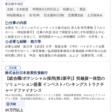
東京都中央区
主婦・主夫歓迎
年間休日120日以上
転勤なし
英語
時短勤務あり
在宅OK
完全週休2日制
交通費支給
土日祝休み
仕事の内容
企業名 サノダインセラピューティクス株式会社 求人名 研究事務【フルリ
モート・時短勤務可】 仕事の内容 自社で実験室を持たず外部委託を中心
に創薬を行う当社にて、研究開発チームと外部機関（CRO・大学等）をつ
なぐハブとして、契約・発注・予算管理などの研究事務全般をお任せしま
必要な経験・能力等
す。 ■見積取得、発注、検収、請求処理等の事務手続き ■委託先との定例
必要な経験・能力等 【必須】大学・製薬企業・CRO・バイオテック企業
会議の調整・アジェンダ準備・議事録作成 ■研究報告書、試験関連資料、
での研究サポート／研究事務／臨床開発事務等の実務経験 AMED等の公的
SOP等の整備・版管理・保管 ■研究開発の進捗・タイムライン・予算執行
研究費に関する「申請・報告書類の作成補助」および「経費管理」の実務
管理サポート ■AMED等公的研究費の申請・報告書類作成補助および経費
経験 【尚可】 ■URA経験または産学連携・研究費管理の経験 ■AMED等の
管理 ■社内外関係者との連絡調整・その他研究開発に関わる総務・庶務 募
公的研究費の申請・執行管理経験 ■英語での文書読解・メール対応力 【働
集職種 研究事務【フルリモート・時短勤務可】
正社員
き方について】フルリモートやハイブリッド勤務、時短勤務など個々のラ
株式会社日本政策投資銀行
イフスタイルに応じた柔軟な働き方が可能です。育児や介護との両立も応
【総合職/ポテンシャル採用(第2新卒)】投融資一体型の
援します。 学歴・資格 学歴：大学院 大学 語学力： 資格：
ソリューション提案 インベストバンキングストラクチ
ャードファイナンス
DBJの総合職は、課題解決型のファイナンス業務、投融資審査業務、M＆Aなどアドバイ
ザリー業務、地域戦略企画業務など、多様な業務に精通し、複数の専門性を掛け合わせて
広く社会に貢献していく職種です。
月給
30万円以上