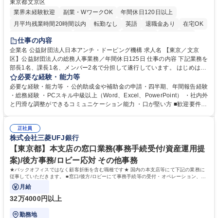
東京都文京区
業界未経験歓迎
副業・WワークOK
年間休日120日以上
月平均残業時間20時間以内
転勤なし
英語
退職金あり
在宅OK
賞与あり
育休あり
完全週休2日制
交通費支給
土日祝休み
仕事の内容
食事補助あり
企業名 公益財団法人日本アンチ・ドーピング機構 求人名 【東京／文京
区】公益財団法人の総務人事業務／年間休日125日 仕事の内容 下記業務を
部長1名、課長1名、メンバー2名で分担して遂行しています。 はじめは担
当者として業務を覚えていただき、ゆくゆくはリーダーやマネージャーポ
必要な経験・能力等
ジションとして活躍いただくことを期待しています。 【総務・人事グルー
必要な経験・能力等 ・公的助成金や補助金の申請・四半期、年間報告経験
プの業務内容】 ・人事制度関連 ・採用活動 ・教育研修の企画、実行 ・勤
・総務経験 ・PCスキル中級以上（Word、Excel、PowerPoint） ・社内外
怠管理 ・官公庁への各種提出 ・法定の会議運営（評議員会、理事会） ・
と円滑な調整ができるコミュニケーション能力 ・口が堅い方 ■歓迎要件
コンプライアンス ・内部規程やルールの管理、整備、文書管理 ・契約関
・採用業務経験 ・英語に抵抗がない方 ・営業経験 学歴・資格 学歴：大学
連 ・衛生管理 ・防災関連・公的助成金の管理・オフィス、ファシリティ
院 大学 高専 短大 専修学校 高校 語学力： 資格：
管理 ・福利厚生関連 ・職員からの問合せ、相談対応 ・その他日常の総務
正社員
株式会社三菱UFJ銀行
業務全般 募集職種 【東京／文京区】公益財団法人の総務人事業務／年間
休日125日
【東京都】本支店の窓口業務(事務手続受付/資産運用提
案)/後方事務/ロビー応対 その他事務
★バックオフィスではなく顧客折衝を含む職種です★ 国内の本支店等にて下記の業務に
従事していただきます。 ■窓口/後方/ロビーにて事務手続等の受付・オペレーション、お
客様対応
月給
32万4000円以上
勤務地