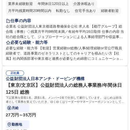
業界未経験歓迎
年間休日120日以上
介護休暇あり
月平均残業時間20時間以内
転勤なし
住宅手当あり
経験者歓迎
研修あり
退職金あり
賞与あり
完全週休2日制
交通費支給
仕事の内容
駅近5分以内
資格取得手当あり
食事補助あり
企業名 公益財団法人東京都道路整備保全公社 求人名 【都庁グループ】総
合職（事務）◇残業月平均9時間未満／有給年平均16日取得 仕事の内容 当
社の総合職として、ジョブローテーションによる人事経理部門や収益事業
等のフロント部門の部署等幅広い部署での業務をお任せいたします。研修
必要な経験・能力等
制度やキャリア支援が充実しております！ ※下記業務詳細 【業務詳細】■
必要な経験・能力等 【歓迎】営業経験or総務/人事/経理経験or官公庁職員
管理部門：広報、人事、経理など当公社の運営に係る管理業務 ■収益部
経験者で、道路事業のゼネラリストとしてのキャリアを積みたい方【社
門：駐車場の新規開拓、管理運営、新宿駅西口広場の「イベントコーナ
風】社内関係部署や東京都と連携が必要なため綿密にコミュニケーション
ー」などの管理運営 ■道路部門：整備の急がれる骨格幹線道路や木造住宅
を図っています。 【業務の魅力】■幅広く携われる：総合職（事務）で
密集地域の特定整備路線の用地取得、道路に関する普及啓発事業、都内の
は、駐車場の管理運営や道路用地の取得、公益財団法人の中枢を担う管理
道路施設や道路工事現場の見学ツアー事業 ※入社後は上記いずれかの部門
正社員
部門など多岐に渡る業務を経験できます。 ■様々なプロジェクト：駐車場
公益財団法人日本アンチ・ドーピング機構
へ配属。※業務内容変更の範囲：会社の定める業務 募集職種 【都庁グル
事業の他、新宿駅西口広場内に設置された照明を兼ねた広告「ブライトサ
ープ】総合職（事務）◇残業月平均9時間未満／有給年平均16日取得
イン」の管理運営を行うなど、事業収益を生み出す活動を積極的に行って
【東京/文京区】公益財団法人の総務人事業務/年間休日
います。 学歴・資格 学歴：大学院 大学 高専 短大 専修学校 高校 語学力：
125日 総務
資格：
下記業務を部長1名、課長1名、メンバー2名で分担して遂行しています。 はじめは担当
者として業務を覚えていただき、ゆくゆくはリーダーやマネージャーポジションとして活
躍いただくことを期待しています。
月給
27万円～35万円
勤務地