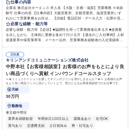
仕事の内容
企業名 株式会社キーエンス 求人名 【大阪・京都・滋賀】営業事務 ※未経
験可 仕事の内容 【仕事内容】大阪営業所、京都営業所、滋賀営業所いず
れかにて営業事務をお任せ。 【詳細】電話応対・データ入力・伝票や見積
の作成・カタログ送付・来客対応・営業所内で発生する事務業務や業務改
必要な経験・能力等
善をお任せ。 【教育制度】ご入社後、育成担当とペアになりながらOJTに
必要な経験・能力等 【必須】■協調性を持って業務推進出来る方 ■改善案
て業務を覚えていただくことが可能です。業務システムがきちんと構築さ
を出しながら、主体的に業務を進めて行ける方 【過去のご入社事例】人材
れているため、スムーズに仕事に慣れることができる環境です。また、
派遣業界や保育業界等、メーカー以外、営業事務未経験者の入社実績有
「チームで成果を出す文化」があり、良いやり方を積極的に共有しながら
【当社の事務職について】単なる事務ではなく主体性を発揮したサポート
常に改善を目指す風土のため、安心して業務に取り組んでいただけます。
により、キーエンスの付加価値向上に貢献します。ベースの定型業務に加
募集職種 【大阪・京都・滋賀】営業事務 ※未経験可
正社員
えて、お客様や社員の状況に合わせ、能動的なサポート、改善の動きも期
キリンアンドコミュニケーションズ株式会社
待され。組織を支えるスペシャリストとして、チームに貢献し、結果的に
社員から頼られる存在になることができます。平均19:30の退勤以降の業
中野本社【お客様相談室】お客様のお声をもとにより良
務の持ち帰りも禁止されており、メリハリのある働き方となります。 学
い商品づくりへ貢献 インバウンドコールスタッフ
歴・資格 学歴：大学院 大学 高専 短大 語学力： 資格：
≪★コミュニケーションを通してキリンのファンを増やしませんか？★≫ お客様のお声
をより良い商品づくりに活かしていく上で、窓口となるお客様相談室でのお仕事です。
月給
30万円
勤務地
東京都中野区
業界未経験歓迎
年間休日120日以上
退職金あり
在宅OK
賞与あり
交通費支給
土日祝休み
寮・社宅あり