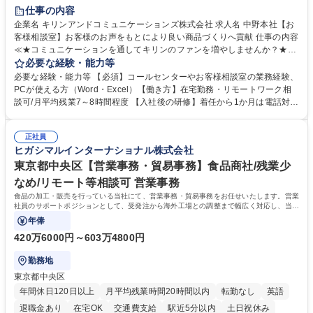
仕事の内容
企業名 キリンアンドコミュニケーションズ株式会社 求人名 中野本社【お
客様相談室】お客様のお声をもとにより良い商品づくりへ貢献 仕事の内容
≪★コミュニケーションを通してキリンのファンを増やしませんか？★≫
お客様のお声をより良い商品づくりに活かしていく上で、窓口となるお客
必要な経験・能力等
様相談室でのお仕事です。 日々お客様からいただくキリングループへのご
必要な経験・能力等 【必須】コールセンターやお客様相談室の業務経験、
意見を、企業活動に活かしています。お客様からの声に迅速かつ誠意をも
PCが使える方（Word・Excel）【働き方】在宅勤務・リモートワーク相
って対応、情報提供するとともにグループ内活動に反映しています。 【具
談可/月平均残業7～8時間程度 【入社後の研修】着任から1か月は電話対応
体的には】電話応対、メール、お手紙対応、ご指摘品調査報告書作成、有
のOJTを中心に実施し、電話対応に慣れた段階でメール・手紙のOJTを実
人チャットボット対応など。 【1日の対応件数】■電話：月間一人当たり
施する予定です。独り立ち以降もしっかりフォローする体制を整えていま
平均100件前後■メール・手紙：同上40件前後 募集職種 中野本社【お客様
正社員
すのでご安心ください。 【当社について】キリングループの広報機能を担
ヒガシマルインターナショナル株式会社
相談室】お客様のお声をもとにより良い商品づくりへ貢献
う会社として、お客様との出会いを大切にし、磨き上げたホスピタリティ
を込めてコミュニケーションをとりながら広報関連業務を行っておりま
東京都中央区【営業事務・貿易事務】食品商社/残業少
す。 学歴・資格 学歴：大学院 大学 高専 短大 専修学校 高校 語学力： 資
なめ/リモート等相談可 営業事務
格：
食品の加工・販売を行っている当社にて、営業事務・貿易事務をお任せいたします。営業
社員のサポートポジションとして、受発注から海外工場との調整まで幅広く対応し、当社
事業の根幹を支えていただきます。
年俸
420万6000円～603万4800円
勤務地
東京都中央区
年間休日120日以上
月平均残業時間20時間以内
転勤なし
英語
退職金あり
在宅OK
交通費支給
駅近5分以内
土日祝休み