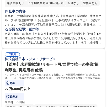
介護休暇あり
月平均残業時間20時間以内
転勤なし
退職金あり
在宅OK
賞与あり
育休あり
完全週休2日制
交通費支給
仕事の内容
駅近5分以内
土日祝休み
寮・社宅あり
企業名 三井物産都市開発株式会社 求人名 【営業事務】業務職/三井物産グ
ループ/平均残業時間10H/完全週休2日 仕事の内容 オフィスビル、賃貸マ
ンション、物流倉庫等の不動産開発事業における用地取得、開発推進、賃
貸運営、売却、仲介・活用提案等を行う営業部門において事務業務を担当
必要な経験・能力等
いただきます。 【詳細】・契約書管理、契約書製本、捺印対応、ファイリ
必要な経験・能力等 【必須条件】■学歴：4年制大学卒業以上【歓迎】■宅
ング、登記簿取得、調書取得・支払業務（各種費用支払、支払管理、請
建士資格保有者※応募に際し必須としている資格はありません。宅建士資
求・支払データ登録、取引先マスター申請対応）・予算作成及び予実管
格をお持ちでない方は入社後に取得を推奨しております（取得・維持費用
理・各種稟議書、報告書作成業務・各種台帳管理、交際費・会議費支払報
の一部補助あり） 【求める人物像】 ・向学心豊かで、主体的に行動でき
告書作成及び月次管理・部内総務庶務全般 など※※配属先によっては上記
る方。 ・社内外の多様な関係者と協調して業務を進められるコミュニケー
の他に担当頂く業務が発生する場合があります。 募集職種 【営業事務】
正社員
ション力がある方。 ・チャレンジを厭わず、粘り強く業務に取り組める
株式会社日本レジストリサービス
業務職/三井物産グループ/平均残業時間10H/完全週休2日
方。多様な関係者と謙虚に信頼関係を構築でき、期限を意識したスケジュ
ール管理が出来る方。※将来的に他部署（営業部門、コーポレート部門）
【総務】未経験歓迎 /リモート可/世界で唯一の事業/福
へのジョブローテーションの可能性があります。 学歴・資格 学歴：大学
利厚生 /再雇用有 総務
院 大学 語学力： 資格：宅地建物取引士
インターネット上の様々なサービスを支える当社にて、執務環境の整備や社内制度の検
討、イベント運営などの幅広い業務を担当し、間接的に会社の生産性向上や成長に貢献し
ている部署です。
月給
27万6000円以上
勤務地
東京都千代田区