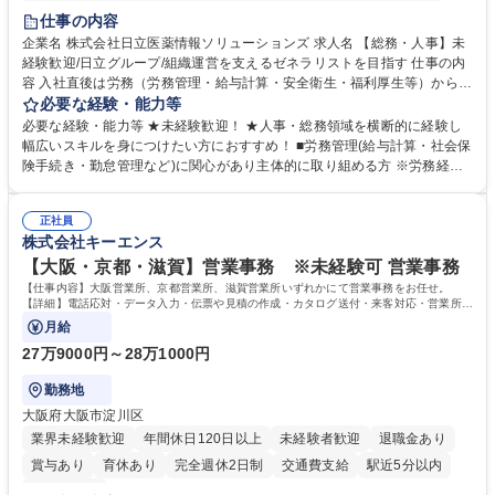
住宅手当あり
時短勤務あり
退職金あり
在宅OK
賞与あり
仕事の内容
育休あり
完全週休2日制
交通費支給
土日祝休み
寮・社宅あり
企業名 株式会社日立医薬情報ソリューションズ 求人名 【総務・人事】未
経験歓迎/日立グループ/組織運営を支えるゼネラリストを目指す 仕事の内
容 入社直後は労務（労務管理・給与計算・安全衛生・福利厚生等）からお
任せいたします。将来は総務・採用・教育業務へ守備範囲を広げ、組織運
必要な経験・能力等
営を支えるゼネラリストをめざせます。 ・初期業務：労働時間管理、給与
必要な経験・能力等 ★未経験歓迎！ ★人事・総務領域を横断的に経験し
計算、社会保険対応、福利厚生管理、安全衛生、健康経営推進等をお任せ
幅広いスキルを身につけたい方におすすめ！ ■労務管理(給与計算・社会保
します。ご経験に応じて、休職者管理など、幅広く経験を積んでいただき
険手続き・勤怠管理など)に関心があり主体的に取り組める方 ※労務経験
ます。 ・将来的な広がり：総務・採用・教育・税務対応・経営企画等。
者は早期にご活躍いただけます。 ■チームで仕事を推進できる方■将来は
★メンバーがマンツーマンで丁寧に教えるため、ご経験が浅くても安心！
マネジメント職として活躍したい 【尚可】■人事、労務、採用、教育業務
幅広く経験を積みたい意欲がある方に最適な環境です。 募集職種 【総
正社員
のご経験 ■労務管理（給与計算・社会保険手続き・勤怠管理など）の経験
株式会社キーエンス
務・人事】未経験歓迎/日立グループ/組織運営を支えるゼネラリストを目
■衛生管理者の資格をお持ちの方 学歴・資格 学歴：大学院 大学 高専 短大
指す
専修学校 高校 語学力： 資格：
【大阪・京都・滋賀】営業事務 ※未経験可 営業事務
【仕事内容】大阪営業所、京都営業所、滋賀営業所いずれかにて営業事務をお任せ。
【詳細】電話応対・データ入力・伝票や見積の作成・カタログ送付・来客対応・営業所内
で発生する事務業務や業務改善をお任せ。
月給
27万9000円～28万1000円
勤務地
大阪府大阪市淀川区
業界未経験歓迎
年間休日120日以上
未経験者歓迎
退職金あり
賞与あり
育休あり
完全週休2日制
交通費支給
駅近5分以内
土日祝休み