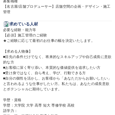
募集職種

【名古屋/店舗プロデューサー】店舗空間の企画・デザイン・施工
管理
求めている人材
必要な経験・能力等

【必須】施工管理のご経験

★ご経験に応じて最初のお仕事の幅を決定いたします。

【求める人物像】

■目先の条件だけでなく、将来的なスキルアップや自己成長に意欲
的な方

■お客様に深く寄り添い、本質的な価値提供を追求したい方

■受け身ではなく、自ら考え、学び、行動できる方

■自分の個性を活かし、お客様から「あなただからお願いしたい」
と言われるような仕事がしたい方。私たちは、あなたの成長意欲
とポテンシャルに期待しています。

学歴・資格

学歴：大学院 大学 高専 短大 専修学校 高校

語学力：
