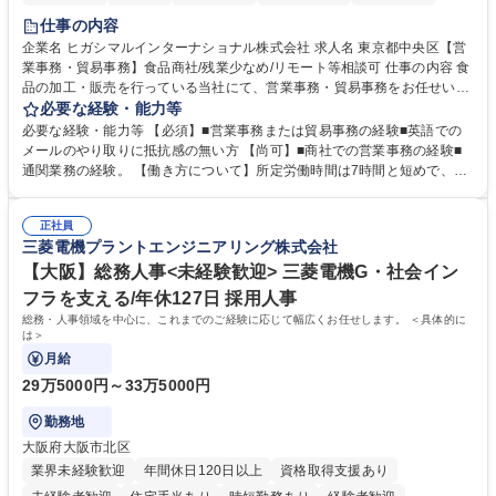
仕事の内容
企業名 ヒガシマルインターナショナル株式会社 求人名 東京都中央区【営
業事務・貿易事務】食品商社/残業少なめ/リモート等相談可 仕事の内容 食
品の加工・販売を行っている当社にて、営業事務・貿易事務をお任せいた
します。営業社員のサポートポジションとして、受発注から海外工場との
必要な経験・能力等
調整まで幅広く対応し、当社事業の根幹を支えていただきます。 ■受発注
必要な経験・能力等 【必須】■営業事務または貿易事務の経験■英語での
業務、請求書発行 ■海外工場とのスケジュール調整 ■在庫管理 ■輸入書類
メールのやり取りに抵抗感の無い方 【尚可】■商社での営業事務の経験■
の確認・作成 ■配送手配 ■通関業者を通して行う輸出入業全般 ■倉庫との
通関業務の経験。 【働き方について】所定労働時間は7時間と短めで、残
倉入れ調整等 ※ゼネラリストとしてのキャリアアップを目指すことが可能
業も月平均20時間以下です。時差出勤制度や週1日のリモート勤務も相談
です。単に商品を販売するだけでなく原料の仕入れから販売までをトータ
可能で、ワークライフバランスを保ち長期就業しやすい環境です。 【当社
ルプロデュースしているため、商品に関わる全ての業務をサポート頂きま
正社員
の強み】1991年の設立以来、外食産業を中心としたお客様の多様なニー
三菱電機プラントエンジニアリング株式会社
す。 募集職種 東京都中央区【営業事務・貿易事務】食品商社/残業少なめ/
ズに沿った冷凍水産物等の生産・輸入・販売を一貫して手掛けています。
リモート等相談可
自社工場と海外拠点の強固な連携によるワンストップサービスが最大の強
【大阪】総務人事<未経験歓迎> 三菱電機G・社会イン
みです。 学歴・資格 学歴：大学院 大学 語学力：英語 資格：
フラを支える/年休127日 採用人事
総務・人事領域を中心に、これまでのご経験に応じて幅広くお任せします。 ＜具体的に
は＞
月給
29万5000円～33万5000円
勤務地
大阪府大阪市北区
業界未経験歓迎
年間休日120日以上
資格取得支援あり