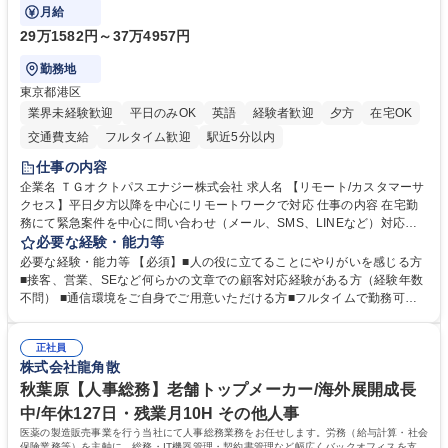
と運用構築の業務となります。
月給
29万1582円～37万4957円
勤務地
東京都港区
業界未経験歓迎
平日のみOK
英語
経験者歓迎
夕方
在宅OK
交通費支給
フルタイム歓迎
駅近5分以内
仕事の内容
企業名 ＴＧオクトパスエナジー株式会社 求人名 【リモート/カスタマーサ
クセス】平日夕方以降を中心にリモートワークで対応 仕事の内容 在宅勤
務にて緊急案件を中心に問い合わせ（メール、SMS、LINEなど）対応、
契約開始手続き処理などを行なっていただきます。カスタマーサクセス
必要な経験・能力等
（Digiops：デジオプス）と運用構築の業務となります。 ■お問い合わせ
必要な経験・能力等 【必須】■人の役に立てることにやりがいを感じる方
対応業務全般（システム入力、契約手続き含む） ■デジタルコミュニケー
■接客、営業、SEなど何らかの文章での顧客対応経験がある方（経験年数
ションツール（メール、SMS、LINE等）を使用 ■お客様のニーズに応じた
不問） ■通信環境をご自身でご用意いただける方■フルタイムで勤務可能
新プラン案内やトラブル対応 ■土日祝は主にメールでの対応、緊急度の高
な方 ※土日祝は1名体制となるため一人の環境で責任を持って業務を行っ
い問い合わせを優先 ■緊急時の電話対応 エネルギー×Tech！お客様に寄り
ていただける方【歓迎要件】■再生可能エネルギーを世の中に広め地球環
添ってサービス提供できることが魅力 募集職種 【リモート/カスタマーサ
正社員
境に貢献したい■改善提案や改善アクション等新しいことに意欲がある方
株式会社龍角散
クセス】平日夕方以降を中心にリモートワークで対応
【英語（語学力）】■翻訳ツールを用い英語でコミュニケーションをとる
ことに抵抗がない方■英語は話せなくても問題はありませんが、英語が話
秋葉原【人事総務】老舗トップメーカー/海外展開成長
せますと、よりチャンスが広がります。※日本語がネイティブレベル必須
中/年休127日・残業月10H その他人事
学歴・資格 学歴：大学院 大学 高専 短大 専修学校 高校 語学力： 資格：
医薬の製造販売事業を行う当社にて人事総務業務をお任せします。労務（給与計算・社会
保険業務等）を主軸に、総務・IT機器管理・契約書管理など幅広くバックオフィスを支え