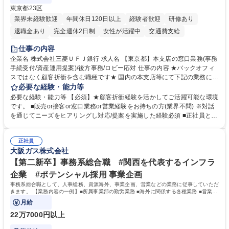
東京都23区
業界未経験歓迎
年間休日120日以上
経験者歓迎
研修あり
退職金あり
完全週休2日制
女性が活躍中
交通費支給
土日祝休み
仕事の内容
企業名 株式会社三菱ＵＦＪ銀行 求人名 【東京都】本支店の窓口業務(事務
手続受付/資産運用提案)/後方事務/ロビー応対 仕事の内容 ★バックオフィ
スではなく顧客折衝を含む職種です★ 国内の本支店等にて下記の業務に従
事していただきます。 ■窓口/後方/ロビーにて事務手続等の受付・オペレ
必要な経験・能力等
ーション、お客様対応 ■窓口にて、ご来店された個人のお客様に対して金
必要な経験・能力等 【必須】★顧客折衝経験を活かしてご活躍可能な環境
融商品のご提案 ■効率的な事務運用の検討・構築等 ≪業務紹介：ご応募前
です。 ■販売or接客or窓口業務or営業経験をお持ちの方(業界不問) ※対話
に必ずご覧ください≫ ※記事 https://www.mysite.bk.mufg.jp/career/circle/
を通じてニーズをヒアリングし対応/提案を実施した経験必須 ■正社員とし
article17/ ※動画 https://youtu.be/H-S7HaJqqbg 募集職種 【東京都】本支
ての就業経験1年以上 【歓迎】■金融業界での就業経験■銀行での預金為替
店の窓口業務(事務手続受付/資産運用提案)/後方事務/ロビー応対
事務経験 ■金融商品の提案・販売経験 ≪魅力≫研修やOJT環境が整ってい
正社員
るので安心して入行いただけます。 幅広いキャリアの選択肢があり、公募
大阪ガス株式会社
や社内副業等を活用し、 一人ひとりが挑戦できるカルチャーが浸透してい
ます。 学歴・資格 学歴：大学院 大学 高専 短大 専修学校 高校 語学力：
【第二新卒】事務系総合職 #関西を代表するインフラ
資格：
企業 #ポテンシャル採用 事業企画
事務系総合職として、人事総務、資源海外、事業企画、営業などの業務に従事していただ
きます。 【業務内容の一例】■所属事業部の勤労業務 ■海外に関係する各種業務 ■営業部
門の企画スタッフ、ルート営業
月給
22万7000円以上