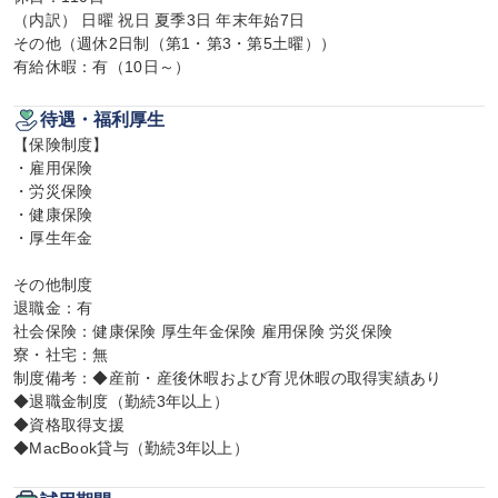
（内訳） 日曜 祝日 夏季3日 年末年始7日

その他（週休2日制（第1・第3・第5土曜））

有給休暇：有（10日～）
待遇・福利厚生
【保険制度】

・雇用保険

・労災保険

・健康保険

・厚生年金

その他制度

退職金：有

社会保険：健康保険 厚生年金保険 雇用保険 労災保険

寮・社宅：無

制度備考：◆産前・産後休暇および育児休暇の取得実績あり

◆退職金制度（勤続3年以上）

◆資格取得支援

◆MacBook貸与（勤続3年以上）