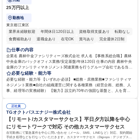
月給
25万円以上
勤務地
東京都江東区
業界未経験歓迎
年間休日120日以上
資格取得支援あり
転勤なし
食費補助あり
退職金あり
在宅OK
賞与あり
完全週休2日制
インセンティブあり
交通費支給
土日祝休み
仕事の内容
企業名 農林中金ファシリティーズ株式会社 求人名 【事務系総合職】農林
中央金庫のバックオフィス業務/安定基盤/年休120日 仕事の内容 農林中央
金庫のファシリティマネジメント関連業務を行うグループ会社である当社
にて、総務・庶務業務やファシリティマネジメントを行う事務系総合職を
必要な経験・能力等
募集いたします。 ■総務・庶務業務：外部委託先（外注先）や契約書の管
必要な経験・能力等 【いずれか必須】 ■総務・庶務業務■ファシリティマ
理、総務部門での管理業務、会計管理や決算業務、印刷物等の制作管理等
ネジメント業務■自社の組織運営に関する各種業務（経営企画、総務、人
※親会社である農林中央金庫から受託した総務庶務業務 ■ファシリティマ
事、経理等の実務経験） 【魅力】設立約70年の強固な基盤と、人を育て
ネジメント業務 農林中央金庫の店舗移転、レイアウト変更等のオフィス環
る「ホワイト」な就業環境 特徴: 1956年設立の農林中央金庫100%出資会
境構築、ビル管理・設備管理、警備、車両運行管理等 ■自社の組織運営に
社。充実した福利厚生と、ワークライフバランスの整った環境がありま
関する各種業務（経営企画、総務、人事、経理等） 募集職種 【事務系総
正社員
す。 また、業務がしっかりと基準化されており、中途入社でも質問しやす
TGオクトパスエナジー株式会社
合職】農林中央金庫のバックオフィス業務/安定基盤/年休120日
く馴染みやすい和やかな社風です。さらに、簿記やファシリティマネジャ
ーなどの資格取得に向けた費用負担や報奨金制度が非常に手厚く、成長で
【リモート/カスタマーサクセス】平日夕方以降を中心
きる環境です。 学歴・資格 学歴：大学院 大学 高専 短大 語学力： 資格：
にリモートワークで対応 その他カスタマーサクセス
日商簿記検定2級
在宅勤務にて緊急案件を中心に問い合わせ（メール、SMS、LINEなど）対応、契約開始
手続き処理などを行なっていただきます。カスタマーサクセス（Digiops：デジオプス）