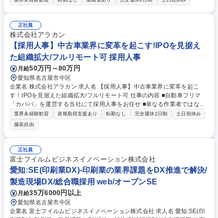
をお支払いするだけではなく、 お客さまの不安を解消できるように寄り添
い、1日でも早く安心と保険金をお届けをします。保険の真価が問われる
事故対応の最前線です。 ■研修体制： OJT担当が付きながら、最初はシン
正社員
プルな案件からお任せしていきますので、未経験の方でもしっかりキャッ
株式会社アラカン
チアップいただける環境です。 ※総合職の為、損害サービス以外のポジシ
【採用人事】中古車業界に変革を起こす!IPOを見据え
ョンへの異動可能性あり 募集職種 【名古屋】■損害サービス(総合職) ★職
た組織拡大/フルリモート可 採用人事
種未経験歓迎 転勤無
50万円～80万円
月給
愛知県名古屋市中区
企業名 株式会社アラカン 求人名 【採用人事】中古車業界に変革を起こ
す！IPOを見据えた組織拡大/フルリモート可 仕事の内容 ■自動車フリマ
「カババ」を運営する当社にて採用人事をお任せ ■単なる作業者ではな
く、経営戦略と紐づいた採用戦略の策定・予算管理から候補者の獲得・ク
業界未経験歓迎
資格取得支援あり
転勤なし
完全週休2日制
土日祝休み
ロージングまで一気通貫で主導します 【具体的には】 ■経営計画に基づい
服装自由
た採用戦略・計画・予算の策定と実行 ■ダイレクトリクルーティングやリ
ファラルの企画・運用 ■人材エージェントとのリレーション構築・最大化
■候補者への面接・面談、およびクロージング、入社フォロー ■IPOに向け
正社員
た社内組織・カルチャーの構築推進 募集職種 【採用人事】中古車業界に
富士フイルムビジネスイノベーション株式会社
変革を起こす！IPOを見据えた組織拡大/フルリモート可
愛知:SE(印刷業DX)-印刷業の業界課題をDX推進で解決/
製造現場DX/総合職採用 web/オープンSE
35万6000円以上
月給
愛知県名古屋市中区
企業名 富士フイルムビジネスイノベーション株式会社 求人名 愛知:SE(印