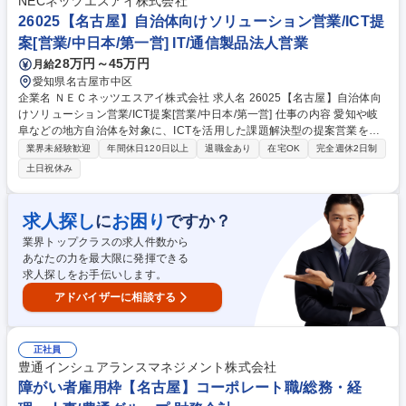
し、販売戦略共有や施策実行により売上向上を図ります【商談・活動量】
NECネッツエスアイ株式会社
■1日平均3件の商談を行い、幅広い規模の顧客に対応します 【他部署連
26025【名古屋】自治体向けソリューション営業/ICT提
携】■マーケ・リテール・技術部門と連携し、販促や教育、戦略提案を実
案[営業/中日本/第一営] IT/通信製品法人営業
施します 募集職種 名古屋【サロン向け営業】FMCG関連製品・美容化粧
28万円～45万円
月給
品の営業経験をお持ちの方◎
愛知県名古屋市中区
企業名 ＮＥＣネッツエスアイ株式会社 求人名 26025【名古屋】自治体向
けソリューション営業/ICT提案[営業/中日本/第一営] 仕事の内容 愛知や岐
阜などの地方自治体を対象に、ICTを活用した課題解決型の提案営業を担
当します。ガバメントクラウド対応やセキュリティ強化、窓口DXなど、
業界未経験歓迎
年間休日120日以上
退職金あり
在宅OK
完全週休2日制
幅広いニーズに対し最適なソリューションを提供します。 【具体的には】
土日祝休み
■業務課題のヒアリングと分析 ■ICTソリューションの企画・提案 ■技術部
門と連携したプロジェクト推進 ■提案・導入から運用支援までの一連の営
業活動 ■地域特性を踏まえた戦略立案 【主な顧客】地方自治体(市区町
求人探し
お困り
に
ですか？
村・都道府県) 【仕事の魅力】情報通信と通信建設の強みを活かし、ICTと
業界トップクラスの求人件数から
空間デザインを統合した独自のトータルサービスを提供。付加価値の高い
あなたの力を最大限に発揮できる
提案が可能です。 募集職種 26025【名古屋】自治体向けソリューション
求人探しをお手伝いします。
営業/ICT提案[営業/中日本/第一営]
アドバイザーに相談する
正社員
豊通インシュアランスマネジメント株式会社
障がい者雇用枠【名古屋】コーポレート職/総務・経