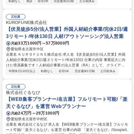
転勤なし
英語
在宅OK
完全週休2日制
土日祝休み
【具体的には】担当サプライヤーの技術や製品を理解し、国内顧客の課題
に合わせて提案。見積作成、納期調整、品質対応に加え、海外本国と英語
を使用した会議や、新規参入に向けた戦略立案も担います。 【働き方】基
正社員
本的には在宅・客先での勤務となり、個人での裁量は非常に大きいです。
KUROFUNE株式会社
週1回チームで、月1回全社で進捗の確認を行い計画から遅滞がないか確
【伏見徒歩5分/法人営業】外国人材紹介事業/完休2日/週
認。裁量は大きいですが、個人任せにはしない働き方です。 募集職種 名
3リモート/年休130日 人材/アウトソーシング法人営業
古屋/海外営業｜英語力を生かす/海外出張有/直行直帰・在宅OK/年休130日
33万1000円～57万8000円
月給
愛知県名古屋市中区
企業名 ＫＵＲＯＦＵＮＥ株式会社 求人名 【伏見徒歩5分/法人営業】外国
人材紹介事業/完休2日/週３リモート/年休130日 仕事の内容 事業拡大に向
けた増員募集です！人材紹介事業の法人営業（RA）として、クライアン
ト企業の採用課題解決を推進。提携会社を通じた営業・販路拡大や、地方
年間休日120日以上
転勤なし
在宅OK
完全週休2日制
土日祝休み
都市の新規開拓など、裁量を持って担います。 【人材紹介における法人対
応・顧客管理】 ■クライアント企業の採用ニーズのヒアリング ■企業と求
職者のマッチング支援 ■外国籍社員の入社手続きに関する調整・社内外の
正社員
関係各所とのやり取り■長期的な関係構築のためのフォローアップ ■提携
株式会社ぐるなび
会社を通じての営業活動および関係構築 募集職種 【伏見徒歩5分/法人営
【WEB集客プランナー/名古屋】フルリモート可能/「楽
業】外国人材紹介事業/完休2日/週３リモート/年休130日
天ぐるなび」を運営 Webプランナー
24万円～29万1000円
月給
愛知県名古屋市中村区
企業名 株式会社ぐるなび 求人名 【WEB集客プランナー/名古屋】フルリモ
ート可能/「楽天ぐるなび」を運営 仕事の内容 「楽天ぐるなび」/Google/L