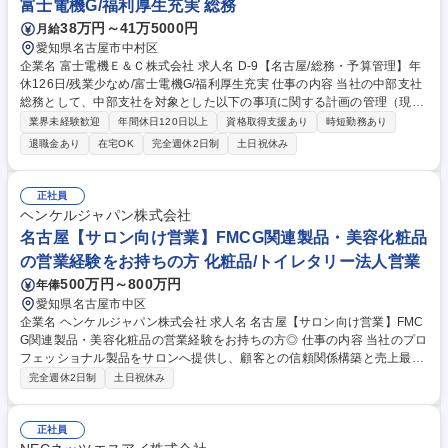
富士電機G/福利厚生充実 総務
38万円～41万5000円
月給
愛知県名古屋市中村区
企業名 富士電機Ｅ＆Ｃ株式会社 求人名 D-9【名古屋/総務・予算管理】年
休126日/残業少なめ/富士電機G/福利厚生充実 仕事の内容 当社の中部支社
総務として、中部支社を対象とした以下の事項に関する計画の管理（現状
の検証、企画、立案、取り組みの推進）を一貫してお任せします。ご経験
業界未経験歓迎
年間休日120日以上
資格取得支援あり
時短勤務あり
や適性に応じて幅広くお任せしていく予定です。 ◆予算管理・経理業務
退職金あり
在宅OK
完全週休2日制
土日祝休み
（※全社の財務経理部は本社にあるため、中部支社に限定）：予算管理、
予算実績報告書、売上管理、会議資料作成、統計資料作成、各種書類作成
（会議資料・議事録など）、データ入力、経費精算関連業務、預金管理、
正社員
振込業務 ◆総務業務：固定資産管理、勤怠管理、社内イベントの企画・運
ヘンケルジャパン株式会社
営、社内会議運営、備品管理（社用PC・名刺等）、電話・来客対応、マ
名古屋【サロン向け営業】FMCG関連製品・美容化粧品
ニュアル資料作成 募集職種 D-9【名古屋/総務・予算管理】年休126日/残
の営業経験をお持ちの方 化粧品/トイレタリー法人営業
業少なめ/富士電機G/福利厚生充実
500万円～800万円
年俸
愛知県名古屋市中区
企業名 ヘンケルジャパン株式会社 求人名 名古屋【サロン向け営業】FMC
G関連製品・美容化粧品の営業経験をお持ちの方◎ 仕事の内容 当社のプロ
フェッショナル製品をサロンへ提供し、顧客との信頼関係構築と売上最大
化を担う営業ポジションです。シュワルツコフ、資生堂プロフェッショナ
完全週休2日制
土日祝休み
ルの拡販をお任せします。 【サロン向け営業】■美容院・サロンへ訪問
し、自社商材の提案およびブランド訴求を行います ■勉強会の実施や教育
支援を通じ、製品理解を促進します【代理店深耕】■代理店を定期訪問
正社員