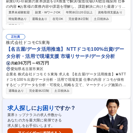
刷業DX)-印刷業の業界課題をDX推進で解決/製造現場DX/総合職採用 仕事
の内容 ■お客様の業務内容や課題を理解し、課題解決に向けた最適ソリュ
ーション提案に向けて、要件定義からシステムやサービスの設計・構築、
業界未経験歓迎
副業・WワークOK
年間休日120日以上
資格取得支援あり
導入、保守・運用を役割に応じて担当して頂きます。自分が携わった仕事
時短勤務あり
退職金あり
在宅OK
完全週休2日制
土日祝休み
や システムがお客様にどう活用され、働き方を改善できたか、ダイレクト
服装自由
に味わえる業務【担当領域】印刷業に向けたデジタル印刷の生産性・品質
向上を実現するスマートプリンティングDX【担当業界一例】印刷業、お
正社員
よび印刷業務を含むBPO受託業など【今後のキャリア】提案から設計構築
株式会社ドコモCS東海
を担うSEとしてご活躍いただき、将来的にはプリンティング事業を担う
【名古屋/データ活用推進】 NTTドコモ100%出資/デー
企画業務や、提案SE、コンサル・PMとしてプロジェクト全体の俯瞰が可
能。 募集職種 愛知:SE(印刷業DX)-印刷業の業界課題をDX推進で解決/製造
タ分析・活用で現場支援 市場リサーチ/データ分析
現場DX/総合職採用
36万円～45万円
月給
愛知県名古屋市東区
企業名 株式会社ドコモＣＳ東海 求人名 【名古屋/データ活用推進】★NTT
ドコモ100％出資/データ分析・活用で現場支援 仕事の内容 ドコモが保有
するビッグデータを分析・可視化し戦略を立て、マーケティング施策の立
案や、現場(支社・ドコモショップ等)への展開・定着に向けた施策の提
退職金あり
完全週休2日制
土日祝休み
案・支援をお任せします。 ＜詳細＞【データ分析・マーケティング戦略立
案・提案】■ドコモの顧客データベースを用いた分析・可視化(属性、利用
状況、行動履歴など) ■お客様にあったサービス・料金の提案に向けた施策
求人探し
お困り
に
ですか？
の提案・ターゲティング ■最適なアプローチタイミングや手法(メール、電
業界トップクラスの求人件数から
話、窓口等)の提案 【支援施策の検証および改善提案】■施策実行後の効果
あなたの力を最大限に発揮できる
検証、分析データに基づいた改善提案 募集職種 【名古屋/データ活用推
求人探しをお手伝いします。
進】★NTTドコモ100％出資/データ分析・活用で現場支援