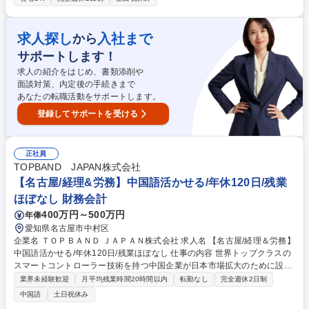
登記・文書管理・法令対応などの全社制度運営を担い、現場と本社をつな
いで業務最適化とガバナンス強化を推進します。オフィス運営や資産・車
両管理、防災対応、情報管理など幅広い領域で安心・安全を確保。さらに
求人探し
入社まで
から
障がい者雇用推進やオフィス改革など全社横断プロジェクトを牽引し、働
サポートします！
きやすい環境づくりと企業の変革を支える役割を担います。 募集職種
【名古屋】総務企画(全社基盤・ガバナンス強化)/トヨタGの総合商社
求人の紹介をはじめ、書類添削や
面談対策、内定後の手続きまで
あなたの転職活動をサポートします。
登録してサポートを受ける
正社員
TOPBAND JAPAN株式会社
【名古屋/経理&労務】中国語活かせる/年休120日/残業
ほぼなし 財務会計
400万円～500万円
年俸
愛知県名古屋市中村区
企業名 ＴＯＰＢＡＮＤ ＪＡＰＡＮ株式会社 求人名 【名古屋/経理＆労務】
中国語活かせる/年休120日/残業ほぼなし 仕事の内容 世界トップクラスの
スマートコントローラー技術を持つ中国企業が日本市場拡大のために設立
した日本法人にて、会計業務および労務管理をお任せいたします。（業務
業界未経験歓迎
月平均残業時間20時間以内
転勤なし
完全週休2日制
内容変更の範囲）当社の定める業務 日本の会計基準を理解した上で、月次
中国語
土日祝休み
報告をタイムリーに提出。中国本社との調整・連携を通じて、スムーズな