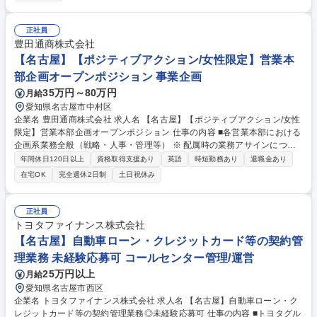
のメール・オンライン対応（英語） ■見積書・請求書・契約書などの作成
および管理 ■製品に関する問い合わせ対応（社内連携含む） ■営業資料・
提案資料の作成サポート（英語含む）など ※英語を用いた実務コミュニケ
正社員
ーションが日常的に発生します 募集職種 【一般事務（海外対応）】英語
豊田通商株式会社
力活かせる/海外顧客対応・営業サポート
【名古屋】【ポジティブアクション/女性限定】営業本
部企画オープンポジション 事業企画
35万円～80万円
月給
愛知県名古屋市中村区
企業名 豊田通商株式会社 求人名 【名古屋】【ポジティブアクション/女性
限定】営業本部企画オープンポジション 仕事の内容 ■各営業本部における
企画系業務全般（戦略・人事・管理等） ※ 配属時の業務アサインについ
ては、面談等を通じて決めさせていただきます。 【予定配属部署】・メタ
年間休日120日以上
資格取得支援あり
英語
時短勤務あり
退職金あり
ル+(Plus)本部 メタル+(Plus)企画部 ・サーキュラーエコノミー本部 サー
在宅OK
完全週休2日制
土日祝休み
キュラーエコノミー企画部 ・モビリティ本部 モビリティ企画部 ・グリー
ンインフラ本部 グリーンインフラ企画部 ・デジタルソリューション本部
デジタルソリューション企画部 ・ライフスタイル本部 ライフスタイル企
正社員
画部 募集職種 【名古屋】【ポジティブアクション/女性限定】営業本部企
トヨタファイナンス株式会社
画オープンポジション
【名古屋】自動車ローン・クレジットカード等の契約管
理業務 未経験応募可 コールセンター管理/運営
25万円以上
月給
愛知県名古屋市西区
企業名 トヨタファイナンス株式会社 求人名 【名古屋】自動車ローン・ク
レジットカード等の契約管理業務◎未経験応募可 仕事の内容 ■トヨタグル