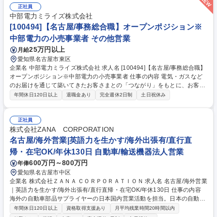
正社員
中部電力ミライズ株式会社
[100494]【名古屋/事務総合職】オープンポジション※
中部電力の小売事業者 その他営業
25万円以上
月給
愛知県名古屋市東区
企業名 中部電力ミライズ株式会社 求人名 [100494]【名古屋/事務総合職】
オープンポジション※中部電力の小売事業者 仕事の内容 電気・ガスなど
のお届けを通じて築いてきたお客さまとの「つながり」をもとに、お客さ
まのニーズを先取りし、より良いサービスを提案することで、「お客さま
年間休日120日以上
退職金あり
完全週休2日制
土日祝休み
の暮らしを豊かに」「ビジネス上の課題解決」を実現し、 新たな価値をお
届けすることを目指し総合職を募集いたします。 ■総合職として、ジョブ
ローテーションを通じてキャリアの選択肢を広げ、将来の管理職および経
正社員
営幹部候補としての成長を期待しています。 【■主な配属先】◎法人営業
株式会社ZANA CORPORATION
部門/リテールサービス部門/ガス営業部門/サステナブル社会推進部門/電力
名古屋/海外営業|英語力を生かす/海外出張有/直行直
調達・需給部門/事業戦略部門/管理間接部門 募集職種 [100494]【名古屋/
帰・在宅OK/年休130日 自動車/輸送機器法人営業
事務総合職】オープンポジション※中部電力の小売事業者
600万円～800万円
年俸
愛知県名古屋市中区
企業名 株式会社ＺＡＮＡ ＣＯＲＰＯＲＡＴＩＯＮ 求人名 名古屋/海外営業
｜英語力を生かす/海外出張有/直行直帰・在宅OK/年休130日 仕事の内容
海外の自動車部品サプライヤーの日本国内営業活動を担当。日本の自動車
産業に対し、製品を活用した改善策の提案から営業まで一貫して行い事業
年間休日120日以上
資格取得支援あり
月平均残業時間20時間以内
拡大をサポート。提案の質がモノをいうコンサル要素のある営業です。