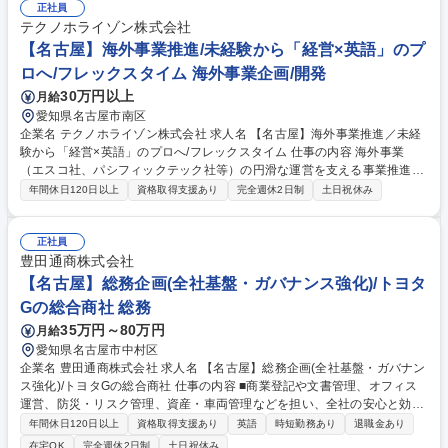
す。3．審査：審査計画に沿って、審査を実施し、審査報告書を作成しま
正社員
す。内容を受審企業に説明し、責任者からサインをいただきます。4．審
テクノホライゾン株式会社
査終了後：審査実施後の業務処理を行います。 【変更の範囲：当機構にお
【名古屋】海外事業推進/未経験から「経営×英語」のプ
ける各種業務全般】 募集職種 【名古屋】ISO22000／FSSC22000(食品業
ロへ/フレックスタイム 海外事業企画/開発
界向け)審査員/国内を代表する認証機関
30万円以上
月給
愛知県名古屋市南区
企業名 テクノホライゾン株式会社 求人名 【名古屋】海外事業推進／未経
験から「経営×英語」のプロへ/フレックスタイム 仕事の内容 海外事業
（エスコ社、パシフィックテック社等）の円滑な運営を支える事業推進担
当として、本社と現地の「情報の橋渡し」を担います。語学力を活かし、
年間休日120日以上
資格取得支援あり
完全週休2日制
土日祝休み
グループ全体のグローバルシナジー最大化に貢献いただきます。 ■ブリッ
ジ・コミュニケーション：海外子会社役員・スタッフとの日常的連絡、お
よび本社関連部署（経理・人事・法務等）との調整 ■海外拠点管理サポー
正社員
ト：現地の課題（労務・経理等）のヒアリング、解決に向けた手配 ■海外
豊田通商株式会社
出張・現地アテンド：対面での信頼関係構築 ■PMI（統合プロセス）支
【名古屋】総務企画(全社基盤・ガバナンス強化)/トヨタ
援：M&Aを実施した企業のグループ化を支援 募集職種 【名古屋】海外事
Gの総合商社 総務
業推進／未経験から「経営×英語」のプロへ/フレックスタイム
35万円～80万円
月給
愛知県名古屋市中村区
企業名 豊田通商株式会社 求人名 【名古屋】総務企画(全社基盤・ガバナン
ス強化)/トヨタGの総合商社 仕事の内容 ■商業登記や文書管理、オフィス
運営、防災・リスク管理、資産・車両管理などを担い、全社の安心と効率
を創出。制度設計や業務改善、障がい者雇用推進、オフィス改革など全社
年間休日120日以上
資格取得支援あり
英語
時短勤務あり
退職金あり
横断の取り組みをリードするポジション 【業務詳細】総務企画室は、商業
在宅OK
完全週休2日制
土日祝休み