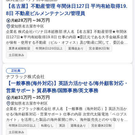
【名古屋】不動産管理 年間休日127日 平均有給取得19.
8日 不動産ビルメンテナンス/管理員
28万円～36万円
月給
愛知県名古屋市中区
企業名 株式会社パソナ日本総務部 求人名 【名古屋】不動産管理★年間休
日127日★平均有給取得19.8日 仕事の内容 ■委託元である大手金融系企業
が保有・使用する不動産（ビル・オフィス）及び動産に関して、委託会社
の拠点に常駐し、企画・品質管理・工事管理・維持保全管理業務をご担当
業界未経験歓迎
年間休日120日以上
退職金あり
完全週休2日制
いただきます。 委託会社の不動産関連業務が円滑かつ安定的に運営される
土日祝休み
よう、各種業務の取りまとめ、実務支援、調整業務を担当していただきま
す。 具体的な業務内容はその他労働条件の備考をご確認下さい。 募集職
種 【名古屋】不動産管理★年間休日127日★平均有給取得19.8日
正社員
ナフラック株式会社
【一般事務(海外対応)】英語力活かせる/海外顧客対応・
営業サポート 貿易事務/国際事務/英文事務
31万円～35万円
月給
愛知県名古屋市中村区
企業名 ナフラック株式会社 求人名 【一般事務（海外対応）】英語力活か
せる/海外顧客対応・営業サポート 仕事の内容 次世代太陽電池「ペロブス
カイト」を活用した製品の海外展開に伴い、海外販売先とのやり取りを中
心とした事務業務をお任せします。英語力を活かしながら、営業・開発チ
年間休日120日以上
転勤なし
英語
退職金あり
完全週休2日制
ームを支えるポジションです。 【具体的には】 ■海外顧客／販売代理店と
土日祝休み