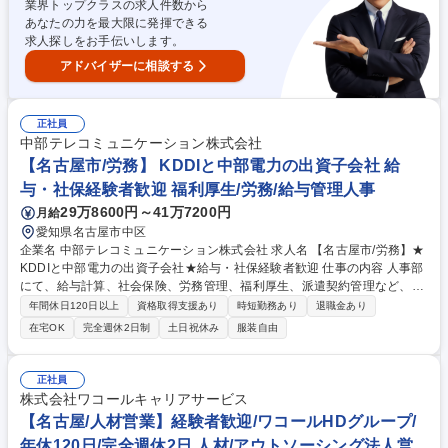
業界トップクラスの求人件数から
調整および保守・スポット案件対応 募集職種 愛知【システムエンジニア
あなたの力を最大限に発揮できる
(自治体向け)】日立Gの安定基盤/平均月残業20h以下
求人探しをお手伝いします。
アドバイザーに相談する
正社員
中部テレコミュニケーション株式会社
【名古屋市/労務】 KDDIと中部電力の出資子会社 給
与・社保経験者歓迎 福利厚生/労務/給与管理人事
29万8600円～41万7200円
月給
愛知県名古屋市中区
企業名 中部テレコミュニケーション株式会社 求人名 【名古屋市/労務】★
KDDIと中部電力の出資子会社★給与・社保経験者歓迎 仕事の内容 人事部
にて、給与計算、社会保険、労務管理、福利厚生、派遣契約管理など、社
員を支える人事労務業務を幅広くお任せします。広い範囲の業務に携わる
年間休日120日以上
資格取得支援あり
時短勤務あり
退職金あり
ことができるため、キャリアの幅を広げることが可能です。 ■労務業務：
在宅OK
完全週休2日制
土日祝休み
服装自由
労務管理、勤怠確認、社員からの問い合わせ対応 ■給与社保：給与計算、
社会保険手続き、外部委託先との連携・確認 ■制度運用：福利厚生管理、
派遣契約管理、人事関連書類の作成・管理 ★給与計算・社会保険の経験を
正社員
活かし、幅広い人事労務スキルを高めたい方歓迎です★ ※メンバー層から
株式会社ワコールキャリアサービス
の業務を想定しております。 募集職種 【名古屋市/労務】★KDDIと中部電
【名古屋/人材営業】経験者歓迎/ワコールHDグループ/
力の出資子会社★給与・社保経験者歓迎
年休120日/完全週休2日 人材/アウトソーシング法人営