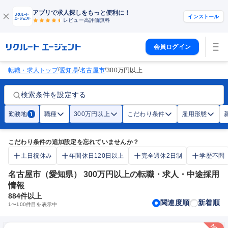
アプリで求人探しをもっと便利に！
インストール
レビュー高評価
無料
会員ログイン
/
/
/
転職・求人トップ
愛知県
名古屋市
300万円以上
検索条件を設定する
勤務地
職種
300万円以上
こだわり条件
雇用形態
1
こだわり条件の追加設定を忘れていませんか？
土日祝休み
年間休日120日以上
完全週休2日制
学歴不問
名古屋市（愛知県） 300万円以上の転職・求人・中途採用
情報
884
件以上
関連度順
新着順
1
〜
100
件目を表示中