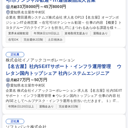
可/ポテンシャル歓迎~ IT/通信製品法人営業
33万8000円～45万8000円
月給
愛知県名古屋市中村区
企業名 豊田通商システムズ株式会社 求人名 OP13【名古屋】オープンポ
ジション/IT企画営業 ～在宅可/ポテンシャル歓迎～ 仕事の内容 【概要】ト
ヨタグループのクライアントを担当しITにまつわるあらゆる課題を様々な
切り口で解決する営業職を募集します。 【■具体的には】◎モノ売りでな
業界未経験歓迎
年間休日120日以上
資格取得支援あり
退職金あり
く、お客様の様々な技術要望に対し数多あるツールやソリューションを選
在宅OK
完全週休2日制
土日祝休み
定・提案するコンサルティング営業をお任せします。 ■各種クラウドサー
ビスや自社サービスの販売戦略立案と拡販活動 ■顧客課題解決に向けたソ
リューション提案 ■SEと協働での企画構想立案■新規商材の発掘や新サー
正社員
ビスの企画立案 ■既存顧客キーマンとの関係強化と新規顧客開拓 募集職種
株式会社イノアックコーポレーション
OP13【名古屋】オープンポジション/IT企画営業 ～在宅可/ポテンシャル歓
【名古屋】社内SE/ITサポート・インフラ運用管理 ウ
迎～
レタン国内トップシェア 社内システムエンジニア
27万円～50万円
月給
愛知県名古屋市中村区
企業名 株式会社イノアックコーポレーション 求人名 【名古屋】社内SE/IT
サポート・インフラ運用管理 ★ウレタン国内トップシェア 仕事の内容 社
内SEとしてヘルプデスク・インフラ運用を担当いただきます。 １）ITヘ
ルプデスク（社内対応） ■PC周りやアプリケーションのサポート対応 ■P
年間休日120日以上
退職金あり
完全週休2日制
C障害、ネットワーク障害の問合せ対応 ■全社システムの問 い合わせ対応
■IT機器の資産管理(PC,携帯) ２）システム運用・導入・業務改善 ■AD/DN
Sサーバの運用・管理 ■クラウド（AWS）の導入推進、サーバー ■ネット
正社員
ワークの運用・管理 ■M365の運用・管理(Exchange,OneDrive,SharePoin
ソフトバンク株式会社