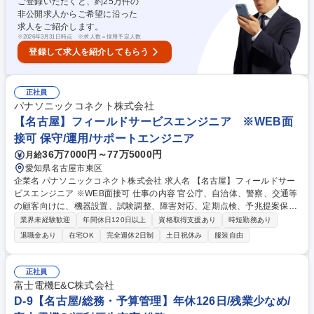
ご登録いただくと、約
25
万件の
繁忙期あり/制度や法律を理解し、各校・各本部と連携し、学校運営・法人
非公開求人からご希望に沿った
運営を支える責任あるポジションです。 ※本人の適性に応じて担当業務を
求人をご紹介します。
判断。徐々に業務範囲を広げて頂きます。 募集職種 【名古屋】学校法人
※
2026年3月31日時点 ※求人数＝採用予定人数
統轄本部メンバー/モード学園・HAL等の運営管理ポジション
登録して求人を紹介してもらう
正社員
パナソニックコネクト株式会社
【名古屋】フィールドサービスエンジニア ※WEB面
接可 保守/運用/サポートエンジニア
36万7000円～77万5000円
月給
愛知県名古屋市東区
企業名 パナソニックコネクト株式会社 求人名 【名古屋】フィールドサー
ビスエンジニア ※WEB面接可 仕事の内容 官公庁、自治体、警察、交通等
の顧客向けに、機器設置、試験調整、障害対応、定期点検、予兆提案保守
等を担当。顧客業務に深く入り込み、課題抽出から改善提案、システム全
業界未経験歓迎
年間休日120日以上
資格取得支援あり
時短勤務あり
体の課題解決まで推進します。 ■顧客向け機器導入、試験調整 ■障害対
退職金あり
在宅OK
完全週休2日制
土日祝休み
服装自由
応、定期点検、予兆提案保守 ■顧客の現場改善や課題解決提案 ■社内外関
係者との連携、調整 ■現場プロセス改善や保守品質向上 ※建物の加工/改
変等なし 【仕事の魅力】官公庁、自治体、警察、交通等の社会インフラ領
正社員
域を支える顧客に近い立場で、フィールドサポート経験を活かせます。現
富士電機E&C株式会社
場起点で課題を捉え、システム全体の改善へ踏み込めます。 募集職種
D-9【名古屋/総務・予算管理】年休126日/残業少なめ/
【名古屋】フィールドサービスエンジニア ※WEB面接可