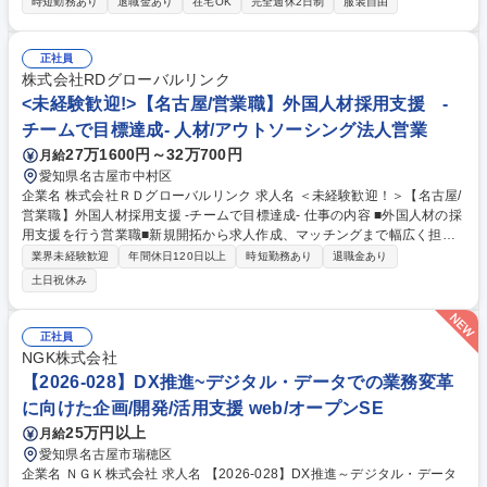
時短勤務あり
退職金あり
在宅OK
完全週休2日制
服装自由
連携による全社的なセキュリティ施策の推進とグローバル拠点におけるセ
キュリティ対応推進 ■仕入先向けセキュリティガイドラインの整備と整備
支援、啓発活動 ■サイバー攻撃等を想定したBCP（事業継続計画）の構
正社員
築、訓練の実施 【使用ツール】自動車産業ガイドライン、EDR、EPP、A
株式会社RDグローバルリンク
SM、内部情報漏えいシステム、SOCなど 募集職種 162《伏見/丸の内》サ
<未経験歓迎!>【名古屋/営業職】外国人材採用支援 -
イバーセキュリティ/実務未経験者歓迎/在宅勤務有
チームで目標達成- 人材/アウトソーシング法人営業
27万1600円～32万700円
月給
愛知県名古屋市中村区
企業名 株式会社ＲＤグローバルリンク 求人名 ＜未経験歓迎！＞【名古屋/
営業職】外国人材採用支援 -チームで目標達成- 仕事の内容 ■外国人材の採
用支援を行う営業職■新規開拓から求人作成、マッチングまで幅広く担当■
多様な業界の課題解決に貢献し、社会的意義を感じられる仕事。 【具体的
業界未経験歓迎
年間休日120日以上
時短勤務あり
退職金あり
には】新規開拓営業を中心に、企業の求人ニーズをヒアリングし、求人票
土日祝休み
の作成やサービス説明を行います。その後、候補者の特性や希望を考慮
し、最適なマッチングを目指します。また、入職後のフォローや生活支援
も行い、外国人材の定着を支援します。社内外の多様な関係者と連携しな
正社員
がら、調整力やコミュニケーション力を活かして業務を進めていきます。
NGK株式会社
【業務の変更範囲：当社の定めるところ】 募集職種 ＜未経験歓迎！＞
【2026-028】DX推進~デジタル・データでの業務変革
【名古屋/営業職】外国人材採用支援 -チームで目標達成-
に向けた企画/開発/活用支援 web/オープンSE
25万円以上
月給
愛知県名古屋市瑞穂区
企業名 ＮＧＫ株式会社 求人名 【2026-028】DX推進～デジタル・データ