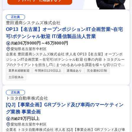
アドバイザーに相談する
正社員
豊田通商システムズ株式会社
OP13【名古屋】オープンポジション/IT企画営業~在宅
可/ポテンシャル歓迎 IT/通信製品法人営業
36万9000円～45万8000円
月給
愛知県名古屋市中村区
企業名 豊田通商システムズ株式会社 求人名 OP13【名古屋】オープンポ
ジション/IT企画営業～在宅可/ポテンシャル歓迎 仕事の内容 トヨタグルー
プのクライアントを担当しITにまつわるあらゆる課題を様々な切り口で解
決する営業職を募集します。 モノ売りでなく、お客様の様々な技術要望に
業界未経験歓迎
年間休日120日以上
退職金あり
完全週休2日制
対し数多あるツールやソリューションを選定・提案するコンサルティング
土日祝休み
営業をお任せします。 ■各種クラウドサービスや自社サービスの販売戦略
立案と拡販活動■顧客課題解決に向けたソリューション提案■SEと協働で
の企画構想立案■新規商材の発掘や新サービスの企画立案■既存顧客キーマ
正社員
ンとの関係強化と新規顧客開拓 募集職種 OP13【名古屋】オープンポジシ
トヨタ自動車株式会社
ョン/IT企画営業～在宅可/ポテンシャル歓迎
[QJ]【事業企画】GRブランド及び車両のマーケティン
グ業務 事業企画
29万円以上
月給
愛知県名古屋市中村区
企業名 トヨタ自動車株式会社 求人名 [QJ]【事業企画】GRブランド及び車