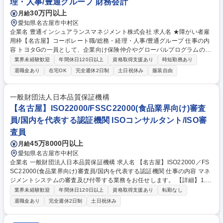
理・人事/豊通グループ 財務会計
30万円以上
月給
愛知県名古屋市中村区
企業名 豊通インシュアランスマネジメント株式会社 求人名 ★障がい者雇
用枠【名古屋】コーポレート職/総務・経理・人事/豊通グループ 仕事の内
容 トヨタGの一員として、企業向け保険仲介やグローバルプログラムの構
築・運営などを行う当社のコーポレート室のメンバーとして、以下のいず
業界未経験歓迎
年間休日120日以上
資格取得支援あり
時短勤務あり
れかの業務のサポートもしくは全体のサポートをお任せいたします。 ●総
退職金あり
在宅OK
完全週休2日制
土日祝休み
服装自由
務：備品管理、法令対応 ●経理：経費精算、取引先管理 ●人事：採用、教
育、規程管理 ※いずれも一例です。 募集職種 ★障がい者雇用枠【名古
屋】コーポレート職/総務・経理・人事/豊通グループ
一般財団法人日本品質保証機構
【名古屋】ISO22000/FSSC22000(食品業界向け)審査
員/国内を代表する認証機関 ISOコンサルタント/ISO審
査員
45万8000円以上
月給
愛知県名古屋市中村区
企業名 一般財団法人日本品質保証機構 求人名 【名古屋】ISO22000／FS
SC22000(食品業界向け)審査員/国内を代表する認証機関 仕事の内容 マネ
ジメントシステムの審査及び付帯する業務をお任せします。 【詳細】1.審
査日程の決定：審査をする企業と審査日決定後、連絡や必要資料の確認、
業界未経験歓迎
年間休日120日以上
資格取得支援あり
転勤なし
宿泊先・移動手段の手配等事前準備を始めます。 2．審査計画の策定・調
退職金あり
完全週休2日制
土日祝休み
整：審査当日の審査スケジュールを作成して企業と調整し、審査計画を決
定します。また、審査前日までに、審査チーム内の打ち合わせを行いま