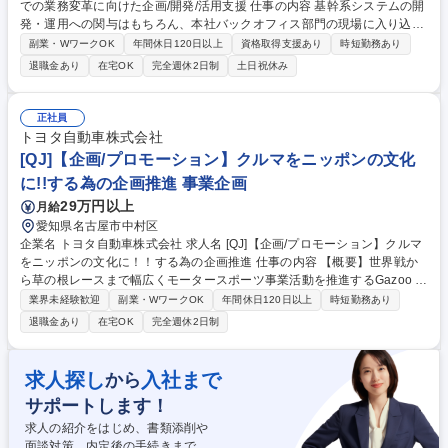
での業務変革に向けた企画/開発/活用支援 仕事の内容 基幹系システムの開
発・運用への関与はもちろん、本社バックオフィス部門の現場に入り込
み、同じ目線で現場課題の整理を行い、システム企画提案と予算確保、シ
副業・WワークOK
年間休日120日以上
資格取得支援あり
時短勤務あり
ステム開発・導入の実行推進など一連に関与頂きます 【主業務】・システ
退職金あり
在宅OK
完全週休2日制
土日祝休み
ム企画提案（RFI、RFP、提案書作成） ・プロジェクトマネジメント、プ
ロジェクト推進 ・パートナーとの共同開発 ・データ活用提案・実行支援
・新技術調査、活用提案、ITサービス化 ・基幹系システム保全・運用 募
正社員
集職種 【2026-028】DX推進～デジタル・データでの業務変革に向けた企
トヨタ自動車株式会社
画/開発/活用支援
[QJ]【企画/プロモーション】クルマをニッポンの文化
に!!する為の企画推進 事業企画
29万円以上
月給
愛知県名古屋市中村区
企業名 トヨタ自動車株式会社 求人名 [QJ]【企画/プロモーション】クルマ
をニッポンの文化に！！する為の企画推進 仕事の内容 【概要】世界戦か
ら草の根レースまで幅広くモータースポーツ事業活動を推進するGazoo R
acing Company(GR)にて“クルマ文化づくり”に関わるあらゆる取り組みを
業界未経験歓迎
副業・WワークOK
年間休日120日以上
時短勤務あり
関係者を巻き込みながら進めていただきます。 【詳細】■GTA、JRP、ST
退職金あり
在宅OK
完全週休2日制
MOと連携し、多くのファンに喜んでいただける様なモータースポーツ業
界の改革を進めて参ります。(最適な競技開催日程の構築など) ■モーター
スポーツ業界にもっと多くの人材が参画し活性化される様、新規参入の事
求人探し
入社まで
から
業推進者、或いはオフィシャル希望者などを増やして参ります。■サーキ
サポートします！
ットの通信環境改革などを通じて、よりファンが楽しめる環境づくりを進
めて参ります。 募集職種 [QJ]【企画/プロモーション】クルマをニッポン
求人の紹介をはじめ、書類添削や
の文化に！！する為の企画推進
面談対策、内定後の手続きまで