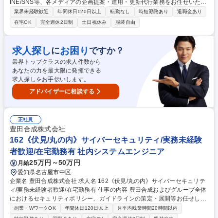
INE/SNS等、各メディアの企画提案・運用・更新代行業務をお任せいたし
ます。各データを元に分析・提案を行い、年間を通して飲食店をサポート
業界未経験歓迎
年間休日120日以上
転勤なし
時短勤務あり
退職金あり
する業務となります。 【詳細】代行商品契約店舗のフロント担当として、
在宅OK
完全週休2日制
土日祝休み
服装自由
各種データを用いた分析、それを基に各メディアにおける最適化を提案■
投稿画像の作成やライティング等の制作業務■パートナー会社の運用管理
※どうすればWeb集客（ネット予約）をさらに延ばすことができるか、同
求人探し
お困り
に
ですか？
エリアの飲食店様の予約傾向や、ユーザーがどのようなキーワードで検索
業界トップクラスの求人件数から
しているかなどを分析したうえで、担当店舗にあったご提案をしていきま
あなたの力を最大限に発揮できる
す。 募集職種 【WEB集客プランナー/名古屋】フルリモート可能/「楽天ぐ
求人探しをお手伝いします。
るなび」を運営
アドバイザーに相談する
正社員
豊田合成株式会社
162《伏見/丸の内》サイバーセキュリティ/実務未経験
者歓迎/在宅勤務有 社内システムエンジニア
25万円～50万円
月給
愛知県名古屋市中区
企業名 豊田合成株式会社 求人名 162《伏見/丸の内》サイバーセキュリテ
ィ/実務未経験者歓迎/在宅勤務有 仕事の内容 豊田合成およびグループ全体
におけるセキュリティポリシー、ガイドラインの策定・展開等お任せしま
す。部内は4割ほどが中途入社者であり、中途入社者であることのハンデ
副業・WワークOK
年間休日120日以上
月平均残業時間20時間以内
ィキャップはありません。 【具体的な業務内容】■経営層・関係部門との