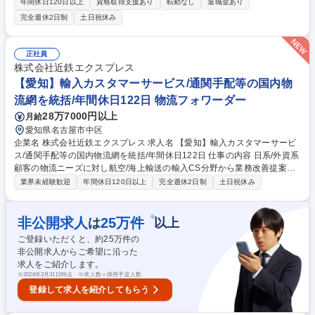
日程の決定：審査をする企業と審査日決定後、連絡や必要資料の確認、宿
年間休日120日以上
資格取得支援あり
転勤なし
退職金あり
泊先・移動手段の手配等事前準備を始めます。 2．審査計画の策定・調
完全週休2日制
土日祝休み
整：審査当日の審査スケジュールを作成して企業と調整し、審査計画を決
定します。また、審査前日までに、審査チーム内の打ち合わせを行いま
す。3．審査：審査計画に沿って、審査を実施し、審査報告書を作成しま
正社員
す。内容を受審企業に説明し、責任者からサインをいただきます。4．審
株式会社近鉄エクスプレス
査終了後：審査実施後の業務処理を行います。 【変更の範囲：当機構にお
【愛知】輸入カスタマーサービス/通関手配等の国内物
ける各種業務全般】 募集職種 ◎【名古屋】ISO9001/ISO14001審査員/専
流網を統括/年間休日122日 物流フォワーダー
任職員への登用制度あり
28万7000円以上
月給
愛知県名古屋市中区
企業名 株式会社近鉄エクスプレス 求人名 【愛知】輸入カスタマーサービ
ス/通関手配等の国内物流網を統括/年間休日122日 仕事の内容 日系/外資系
顧客の物流ニーズに対し航空/海上輸送の輸入CS分野から業務改善提案や
顧客支援を実行します。日本到着以降の国内手配を担い納期までに遅延な
業界未経験歓迎
年間休日120日以上
完全週休2日制
土日祝休み
く貨物をお届けする最前線のアンカー的役割です。 輸入貨物/関連書類の
収集、顧客との納期調整、通関書類作成や国内配送の手配をお任せしま
す。自動車産業等、東海エリアの重要顧客と関係を構築し物流品質を最前
※
非公開求人
25
万件
は
以上
線で担保します。名古屋拠点は計15名の少数精鋭体制で裁量が大きく機動
ご登録いただくと、約
25
万件の
力を活かせる環境です。将来は4-5名のユニットリーダーや審査通関士等
非公開求人からご希望に沿った
へのキャリアチェンジも可能。営業利益300億円達成と輸入物量拡大を目
求人をご紹介します。
指すプロジェクトの中核として活躍頂けます。 募集職種 【愛知】輸入カ
※
2026年3月31日時点 ※求人数＝採用予定人数
スタマーサービス/通関手配等の国内物流網を統括/年間休日122日
登録して求人を紹介してもらう