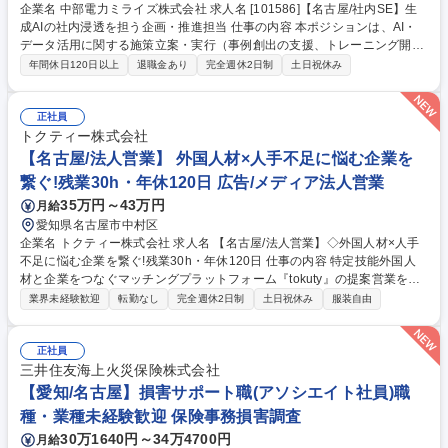
企業名 中部電力ミライズ株式会社 求人名 [101586]【名古屋/社内SE】生
成AIの社内浸透を担う企画・推進担当 仕事の内容 本ポジションは、AI・
データ活用に関する施策立案・実行（事例創出の支援、トレーニング開
催、イベント企画、運用体制構築、データ基盤整備 等）を担当いただきま
年間休日120日以上
退職金あり
完全週休2日制
土日祝休み
す。 【■具体的には】◎AI活用推進に関する業務◎データ活用推進および
データ基盤整備に関する業務◎ITシステムの企画、開発、運用、保守に関
する業務◎中部電力グループ会社およびITベンダー・コンサルと各部門の
正社員
両面と伴走しながら業務課題や業務フローを整理し、「どこでAIを使えば
トクティー株式会社
業務が変わるのか」を考え、事例創出から社内浸透、運用定着までをリー
【名古屋/法人営業】 外国人材×人手不足に悩む企業を
ドする役割です。 募集職種 [101586]【名古屋/社内SE】生成AIの社内浸透
繋ぐ!残業30h・年休120日 広告/メディア法人営業
を担う企画・推進担当
35万円～43万円
月給
愛知県名古屋市中村区
企業名 トクティー株式会社 求人名 【名古屋/法人営業】◇外国人材×人手
不足に悩む企業を繋ぐ!残業30h・年休120日 仕事の内容 特定技能外国人
材と企業をつなぐマッチングプラットフォーム『tokuty』の提案営業を担
当。外食・介護・製造業などの人材不足に悩む企業へ、採用から定着まで
業界未経験歓迎
転勤なし
完全週休2日制
土日祝休み
服装自由
一貫した支援を行い、日本社会の課題解決に貢献します。 ●業務提携先か
ら紹介のあった企業を中心に「tokuty」利用を検討する企業との商談、顧
客ニーズのヒアリングおよびサービス提案、契約対応 ●特定技能人材募集
正社員
のための求人票作成 ●求人改善や募集拡大に向けた採用支援・提案 ※支援
三井住友海上火災保険株式会社
をした人材の入社後フォローや定期面談、アテンド業務等は、基本的にカ
【愛知/名古屋】損害サポート職(アソシエイト社員)職
スタマーサクセス部が担当します。 募集職種 【名古屋/法人営業】◇外国
種・業種未経験歓迎 保険事務損害調査
人材×人手不足に悩む企業を繋ぐ!残業30h・年休120日
30万1640円～34万4700円
月給