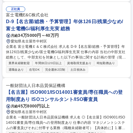
情報共有と決済業務を実現し、グローバルな経理体制を支える重要な役割
です。 【具体的な業務内容】 ■帳簿整理・記帳 ■月次処理 ■月次報告 ■入
正社員
金管理・支払い管理 ■経費・給与管理 ■10日/25日/月末支払い準備 など 募
富士電機E&C株式会社
集職種 【名古屋/経理＆労務】中国語活かせる/年休120日/残業ほぼなし
D-9【名古屋/総務・予算管理】年休126日/残業少なめ/
富士電機G/福利厚生充実 総務
34万5000円～40万円
月給
愛知県名古屋市中村区
企業名 富士電機Ｅ＆Ｃ株式会社 求人名 D-9【名古屋/総務・予算管理】年
休126日/残業少なめ/富士電機G/福利厚生充実 仕事の内容 当社の中部支社
総務として、中部支社を対象とした以下の事項に関する計画の管理（現状
の検証、企画、立案、取り組みの推進）を一貫してお任せします。ご経験
業界未経験歓迎
年間休日120日以上
資格取得支援あり
時短勤務あり
や適性に応じて幅広くお任せしていく予定です。 ◆予算管理・経理業務
退職金あり
在宅OK
完全週休2日制
土日祝休み
（※全社の財務経理部は本社にあるため、中部支社に限定）：予算管理、
予算実績報告書、売上管理、会議資料作成、統計資料作成、各種書類作成
（会議資料・議事録など）、データ入力、経費精算関連業務、預金管理、
一般財団法人日本品質保証機構
振込業務 ◆総務業務：固定資産管理、勤怠管理、社内イベントの企画・運
【名古屋】ISO9001/ISO14001審査員/専任職員への登
営、社内会議運営、備品管理（社用PC・名刺等）、電話・来客対応、マ
用制度あり ISOコンサルタント/ISO審査員
ニュアル資料作成 募集職種 D-9【名古屋/総務・予算管理】年休126日/残
業少なめ/富士電機G/福利厚生充実
45万8000円以上
月給
愛知県名古屋市中村区
企業名 一般財団法人日本品質保証機構 求人名 ◎【名古屋】ISO9001/ISO
14001審査員/専任職員への登用制度あり 仕事の内容 マネジメントシステ
ムの審査及びそれに付帯する業務（職種未経験者可）【具体的に】1.審査