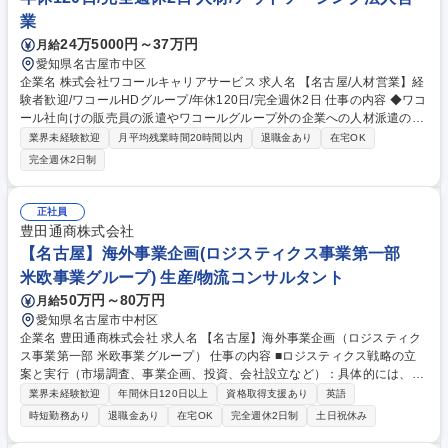
業
24万5000円～37万円
月給
愛知県名古屋市中区
企業名 株式会社ワコールキャリアサービス 求人名 【名古屋/人材営業】経
験者歓迎/ワコールHDグループ/年休120日/完全週休2日 仕事の内容 ◆ワコ
ール社向けの販売員の派遣やワコールグループ外の企業への人材派遣の営
業をお任せします。テレアポ、スタッフの登録面談～マッチング業務、契
業界未経験歓迎
月平均残業時間20時間以内
退職金あり
在宅OK
約書発行なども担っていただきます。 メーカーの基盤がある中で安定して
完全週休2日制
働ける環境です。取引のある企業に向けた営業がメインとなりますが、グ
ループ外向けの派遣、新規開拓営業もございます。新規開拓は月数件のア
ポ取得を行う程度となります。その他、案件へ派遣しているスタッフのフ
正社員
ォローもお任せします。ＯＪＴにて業務に慣れて頂きながら少しずつ顧客
豊田通商株式会社
の引継ぎを行います。 募集職種 【名古屋/人材営業】経験者歓迎/ワコール
【名古屋】海外事業企画(ロジスティクス事業第一部
HDグループ/年休120日/完全週休2日
米欧事業グループ) 生産/物流コンサルタント
50万円～80万円
月給
愛知県名古屋市中村区
企業名 豊田通商株式会社 求人名 【名古屋】海外事業企画（ロジスティク
ス事業第一部 米欧事業グループ） 仕事の内容 ■ロジスティクス戦略の立
案と実行（市場調査、事業企画、投資、会社設立など）：具体的には、開
発国における市場調査・フィージビリティスタディ、デジタル化・グリー
業界未経験歓迎
年間休日120日以上
資格取得支援あり
英語
ン化を軸とした新機能開発企画 ■米州欧州地域におけるロジスティクスに
時短勤務あり
退職金あり
在宅OK
完全週休2日制
土日祝休み
纏わる各種サービスの提案営業 ■市場/顧客/技術などの実地調査および事
業企画 ■海外事業会社の経営・営業支援、管理 （事業戦略の策定、営業及