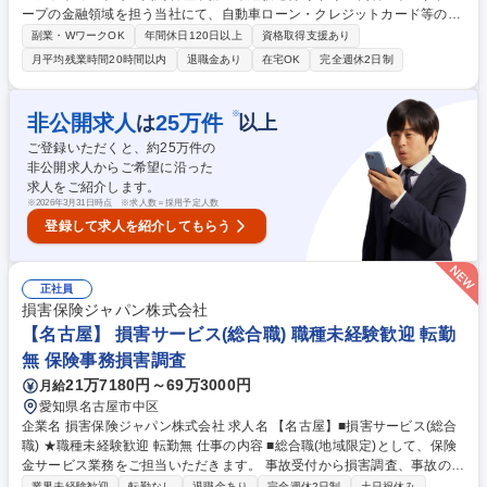
ープの金融領域を担う当社にて、自動車ローン・クレジットカード等の契
約管理業務をご担当いただきます。ご経験に応じて下記の業務の中からお
副業・WワークOK
年間休日120日以上
資格取得支援あり
任せいたします。 【詳細】■各自動車ローン・クレジットカード契約の契
月平均残業時間20時間以内
退職金あり
在宅OK
完全週休2日制
約管理業務■債権回収業務（支払い延滞顧客に対する督促業務）※初期延
滞は電話のみの督促となり、基本的にはご自身で行うのではなく指示を行
った上で顧客対応業務は別のオペレーターが対応いたします。3ヶ月以上
※
非公開求人
25
万件
は
以上
の延滞が続く場合、顧客との直接対応が発生する場合があります。（※基
ご登録いただくと、約
25
万件の
本は2人1組で対応)■顧客からの返済相談対応■コールセンターオペレータ
非公開求人からご希望に沿った
ーの管理業務 募集職種 【名古屋】自動車ローン・クレジットカード等の
求人をご紹介します。
契約管理業務◎未経験応募可
※
2026年3月31日時点 ※求人数＝採用予定人数
登録して求人を紹介してもらう
正社員
損害保険ジャパン株式会社
【名古屋】 損害サービス(総合職) 職種未経験歓迎 転勤
無 保険事務損害調査
21万7180円～69万3000円
月給
愛知県名古屋市中区
企業名 損害保険ジャパン株式会社 求人名 【名古屋】■損害サービス(総合
職) ★職種未経験歓迎 転勤無 仕事の内容 ■総合職(地域限定)として、保険
金サービス業務をご担当いただきます。 事故受付から損害調査、事故の相
手方との交渉などを行い、保険金のお支払いまでを行います。単に保険金
業界未経験歓迎
転勤なし
退職金あり
完全週休2日制
土日祝休み