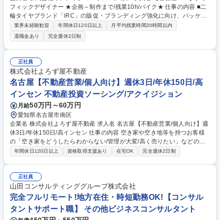
フィックデザイナー ★企画～制作まで/残業10h/バイク★ 仕事の内容 ■二
輪タイヤブランド「iRC」の販促・ブランディング強化に向け、パッケー
ジや広告等のグラフィックデザイン業務を担当。企画～制作まで一貫して
業界未経験歓迎
年間休日120日以上
月平均残業時間20時間以内
関わり、ブランド価値向上に貢献いただきます。 【業務内容一例】■デザ
退職金あり
完全週休2日制
イン業務：製品パッケージ、販促広告（紙・Web）、展示会・イベントブ
ースのビジュアル設計 ■企画業務：ブランド戦略に基づく販促企画立案、
キャッチコピー・コンセプト設計 ■PR支援：広報・販促ツール制作、レー
正社員
スイベント等のクリエイティブ対応 ■社内連携：営業・企画部門と連携し
株式会社よろず屋不動産
た販売促進支援【こんな方におすすめ】■デザイン経験を活かし、ブラン
名古屋【不動産営業/個人向け】週休3日/年休150日/高
ド構築やマーケティングに挑戦したい方 募集職種 【名古屋/IRC】グラフ
インセン 不動産投資ソーシング/アクイジション
ィックデザイナー ★企画～制作まで/残業10h/バイク★
50万円～60万円
月給
愛知県名古屋市南区
企業名 株式会社よろず屋不動産 求人名 名古屋【不動産営業/個人向け】週
休3日/年休150日/高インセン 仕事の内容 空き家や空き地等を持つお客様
の「空き家をどうしたらわからない/管理が大変/高く売りたい」などのお
悩みに対するコンサルティング営業です。分業制のため、集客、物件調
年間休日120日以上
資格取得支援あり
在宅OK
完全週休2日制
査、契約書作成は専門部署が担当。 営業活動にのみ専念できます 【具体
的には】※無作為な飛び込み営業はありません。 ■お客様の悩みや要望を
ヒアリング■お客様の状況に合わせて最適なコンサルティングを行います■
正社員
不動産の調査や契約手続きは専門部署と協力しながら行います★個人の目
山田コンサルティンググループ株式会社
標はありますが、ワンチームで助け合いながら業務を進めます！★インセ
完全フルリモート!地方在住・時短勤務OK!【コンサル
ンティブ賞与で成果は給与に毎月反映します！ 募集職種 名古屋【不動産
タントサポート職】 その他ビジネスコンサルタント
営業/個人向け】週休3日/年休150日/高インセン