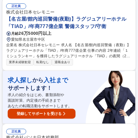
び財務経理、法務・人事などの経営基盤強化などの支援） ■事業規模：国
正社員
内外50事業会社、200拠点、12000人の仲間がおり、この中で主に海外の
株式会社日本セレモニー
事業体の本社担当として数社ご担当いただきます 募集職種 【名古屋】海
【名古屋/館内巡回警備(夜勤)】ラグジュアリーホテル
外事業企画（ロジスティクス事業第一部 米欧事業グループ）
「TIAD」/年商777億企業 警備スタッフ/守衛
26万5000円以上
月給
愛知県名古屋市中区
企業名 株式会社日本セレモニー 求人名 【名古屋/館内巡回警備（夜勤）】
ラグジュアリーホテル「TIAD」/年商777億企業 仕事の内容 2年連続「１
ミシュランキー」を獲得したラグジュアリーホテル「TIAD」の夜間（22
時～翌7時）における館内巡回やトラブル対応をお任せします。 ◇22時～
業界未経験歓迎
転勤なし
退職金あり
翌7時（実働8時間）の夜勤専従として、以下の業務をお任せします。 ・
定期的な館内巡回、設備の目視点検 ・緊急時（急病、ケガ、地震等）の一
次対応、トラブル対応 ・デリバリー等の手配、夜間のゲストサービスサポ
求人探し
入社まで
から
ート ★フロント1名、ゲストサービス1名との3名体制。当直のような長時
サポートします！
間拘束や2日連続勤務はなく、基本8時間勤務のため、体に無理なく働けま
す。 募集職種 【名古屋/館内巡回警備（夜勤）】ラグジュアリーホテル
求人の紹介をはじめ、書類添削や
「TIAD」/年商777億企業
面談対策、内定後の手続きまで
あなたの転職活動をサポートします。
登録してサポートを受ける
正社員
株式会社パソナ日本総務部