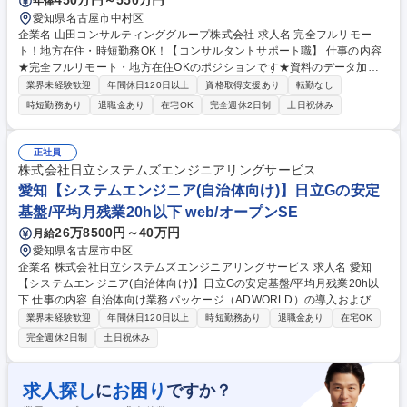
450万円～550万円
年俸
愛知県名古屋市中村区
企業名 山田コンサルティンググループ株式会社 求人名 完全フルリモー
ト！地方在住・時短勤務OK！【コンサルタントサポート職】 仕事の内容
★完全フルリモート・地方在住OKのポジションです★資料のデータ加工
やコンサルティング役務に関する資料作成、データ分析などコンサルタン
業界未経験歓迎
年間休日120日以上
資格取得支援あり
転勤なし
トのサポート業務をお任せします。完全フルリモート可能かつ時短勤務も
時短勤務あり
退職金あり
在宅OK
完全週休2日制
土日祝休み
可 能のため、子育てや介護等でキャリアを途切れさせることなく専門性を
深め、業務経験を積むことができます！【業務例】■リサーチ（市場調
査・競合調査）：顧客が属する業界の現状と今後の展望を把握するのに必
正社員
要な情報収集(Excel,PowerPoint,Word) ■データ分析（企業概要整理、財
株式会社日立システムズエンジニアリングサービス
務分析、事業分析） ■各種新規案件の決算書、事業関連資料等を入手し顧
愛知【システムエンジニア(自治体向け)】日立Gの安定
客分析に必要なデータを作成（Excel、PowerPointなどを用いた加工業
基盤/平均月残業20h以下 web/オープンSE
務） 募集職種 完全フルリモート！地方在住・時短勤務OK！【コンサルタ
ントサポート職】
26万8500円～40万円
月給
愛知県名古屋市中区
企業名 株式会社日立システムズエンジニアリングサービス 求人名 愛知
【システムエンジニア(自治体向け)】日立Gの安定基盤/平均月残業20h以
下 仕事の内容 自治体向け業務パッケージ（ADWORLD）の導入および運
用保守をご担当いただきます。ユーザーからの問い合わせ対応や、システ
業界未経験歓迎
年間休日120日以上
時短勤務あり
退職金あり
在宅OK
ム入れ替え時の要件定義・導入支援などをお任せします。 【業務内容】■
完全週休2日制
土日祝休み
日次、週次、月次、年次処理のサポート業務 ■自治体ユーザーからのシス
テムに関する問い合わせ対応 ■他社システムからADWORLDへの入れ替え
に伴うシステム説明 ■導入に向けた要件定義（顧客折衝、フロントSE業
求人探し
お困り
に
ですか？
務） ■導入後の操作方法や使い方の支援・レクチャー ■各種要望に対する