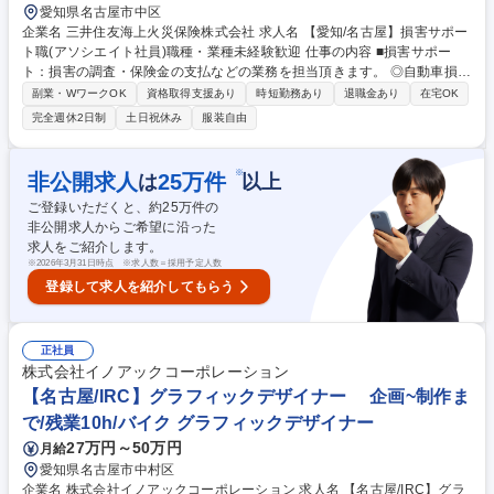
愛知県名古屋市中区
企業名 三井住友海上火災保険株式会社 求人名 【愛知/名古屋】損害サポー
ト職(アソシエイト社員)職種・業種未経験歓迎 仕事の内容 ■損害サポー
ト：損害の調査・保険金の支払などの業務を担当頂きます。 ◎自動車損害
サポート：お客さまが自動車事故に遭われた際に、保険金のお支払いを通
副業・WワークOK
資格取得支援あり
時短勤務あり
退職金あり
在宅OK
して、事故を解決していく仕事です。事故の解決まで 迅速かつ円満な解決
完全週休2日制
土日祝休み
服装自由
に向けた高い品質のサービスを提供します。※実務について入社後は過失
割合の発生しない対物事故から担当頂きます。 その後業務に慣れてきたら
過失割合の発生する対物事故や適性等により対人事故を担当いただくこと
※
非公開求人
25
万件
は
以上
もあります。 ◎火災/新種/傷病/海外旅行損害サポート：火災/賠償責任/傷
ご登録いただくと、約
25
万件の
病など様々な保険種目について事故対応を担当します。 募集職種 【愛知/
非公開求人からご希望に沿った
名古屋】損害サポート職(アソシエイト社員)職種・業種未経験歓迎
求人をご紹介します。
※
2026年3月31日時点 ※求人数＝採用予定人数
登録して求人を紹介してもらう
正社員
株式会社イノアックコーポレーション
【名古屋/IRC】グラフィックデザイナー 企画~制作ま
で/残業10h/バイク グラフィックデザイナー
27万円～50万円
月給
愛知県名古屋市中村区
企業名 株式会社イノアックコーポレーション 求人名 【名古屋/IRC】グラ