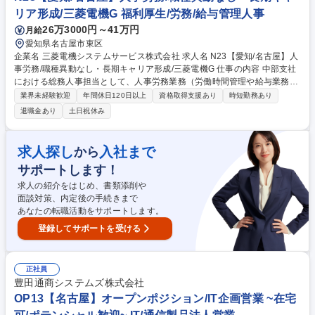
や、大型炉での熱処理を担当します。 募集職種 ■【愛知/技能職】航空・
リア形成/三菱電機G 福利厚生/労務/給与管理人事
宇宙_民間機向け部品の製造(機械加工・表面処理・塗装)
26万3000円～41万円
月給
愛知県名古屋市東区
企業名 三菱電機システムサービス株式会社 求人名 N23【愛知/名古屋】人
事労務/職種異動なし・長期キャリア形成/三菱電機G 仕事の内容 中部支社
における総務人事担当として、人事労務業務（労働時間管理や給与業務
等）、総務業務（備品管理、社内行事運営、衛生管理等）を幅広くお任せ
業界未経験歓迎
年間休日120日以上
資格取得支援あり
時短勤務あり
します。入社後は現場研修を通じて事業理解を深めて頂きます。 【詳細】
退職金あり
土日祝休み
■労務：労働時間管理、入退社手続き、従業員からの相談対応 ■総務：社
宅手配、行政手続き、社屋営繕・備品管理 ■人事：人事考課や昇格試験対
応、採用、派遣社員管理 ■福利厚生：社内行事企画、労働保険更新 ■安全
求人探し
入社まで
から
衛生：法安委員会事務局、車両管理など。 【魅力】経営で最重要である
サポートします！
「人」に対して高い専門性を身につけ、経営に近い立場で業務を行えま
す。 募集職種 N23【愛知/名古屋】人事労務/職種異動なし・長期キャリア
求人の紹介をはじめ、書類添削や
形成/三菱電機G
面談対策、内定後の手続きまで
あなたの転職活動をサポートします。
登録してサポートを受ける
正社員
豊田通商システムズ株式会社
OP13【名古屋】オープンポジション/IT企画営業 ~在宅