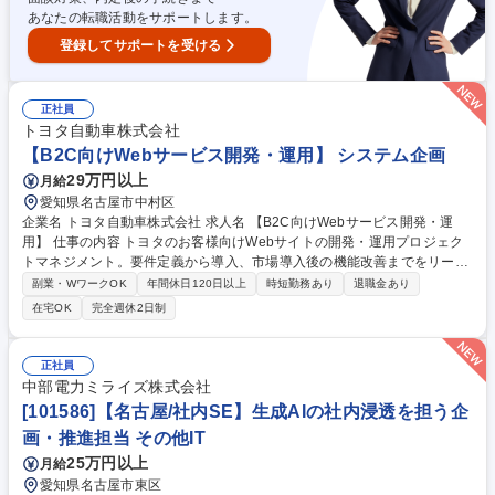
あなたの転職活動をサポートします。
登録してサポートを受ける
正社員
トヨタ自動車株式会社
【B2C向けWebサービス開発・運用】 システム企画
29万円以上
月給
愛知県名古屋市中村区
企業名 トヨタ自動車株式会社 求人名 【B2C向けWebサービス開発・運
用】 仕事の内容 トヨタのお客様向けWebサイトの開発・運用プロジェク
トマネジメント。要件定義から導入、市場導入後の機能改善までをリー
ド。 開発パートナーとの連携や開発日程・予算管理等を担います。 ・シ
副業・WワークOK
年間休日120日以上
時短勤務あり
退職金あり
ステムの要件・仕様定義、国内営業部門等との調整 ・開発パートナー（ト
在宅OK
完全週休2日制
ヨタコネクティッド等）の連携・マネジメント ・システム設計・評価のリ
ード、開発日程・予算の管理 ・ポータル基盤の効率化、AI活用やシームレ
スなチャネル連携推進 【環境】パブリッククラウドを活用。 募集職種
正社員
【B2C向けWebサービス開発・運用】
中部電力ミライズ株式会社
[101586]【名古屋/社内SE】生成AIの社内浸透を担う企
画・推進担当 その他IT
25万円以上
月給
愛知県名古屋市東区