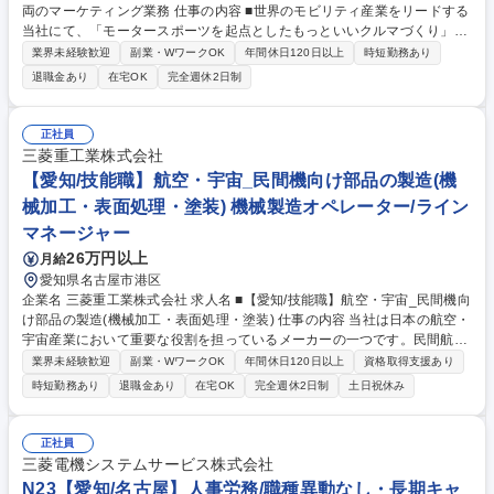
両のマーケティング業務 仕事の内容 ■世界のモビリティ産業をリードする
当社にて、「モータースポーツを起点としたもっといいクルマづくり」か
ら生み出されるGR車両のマーケティング 及び GRファンを増やすブラン
業界未経験歓迎
副業・WワークOK
年間休日120日以上
時短勤務あり
ディング業務を担っていただきます。 【詳細】■コーポレート視点に立っ
退職金あり
在宅OK
完全週休2日制
た戦略的情報発信の立案・推進■モータースポーツに関わる取組みから生
まれるリアルストーリーをたくさんのお客様にお伝えし一人でも多くのG
Rファンを増やす■プロドライバー、モータースポーツ関係者、ジャーナ
正社員
リスト、メディアなど業界に関わる全てのステークホルダーとのリレーシ
三菱重工業株式会社
ョンづくり■商品発表会、試乗会、モータースポーツ関連イベントなど各
【愛知/技能職】航空・宇宙_民間機向け部品の製造(機
種イベントの立案、実行 募集職種 [QJ]【事業企画】GRブランド及び車両
械加工・表面処理・塗装) 機械製造オペレーター/ライン
のマーケティング業務
マネージャー
26万円以上
月給
愛知県名古屋市港区
企業名 三菱重工業株式会社 求人名 ■【愛知/技能職】航空・宇宙_民間機向
け部品の製造(機械加工・表面処理・塗装) 仕事の内容 当社は日本の航空・
宇宙産業において重要な役割を担っているメーカーの一つです。民間航空
機市場の需要は拡大しており、増産体制の構築と生産性改善を推進するた
業界未経験歓迎
副業・WワークOK
年間休日120日以上
資格取得支援あり
め、製造部門の核となるメンバーを募集します。 ※下記いずれかの専門工
時短勤務あり
退職金あり
在宅OK
完全週休2日制
土日祝休み
程をお任せ致します。 ■機械加工：超大型NC工作機械を用い、航空宇宙
特有の「難削材」をミクロン単位で精密加工します。■表面加工：航空機
専用の特殊な化学薬品を用い、機体を過酷な環境から守るコーティングを
正社員
施します。■塗装：航空機専用の塗料やスプレーガンなど用い、機体の塗
三菱電機システムサービス株式会社
装を行います。■塑性加工・熱処理：大型プレス機での精密な曲げ加工
N23【愛知/名古屋】人事労務/職種異動なし・長期キャ