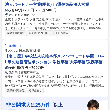
t,Teams) ■BOXの運用・管理 ■資産管理システムの運用・管理 ■クラウド
法人パートナー営業(愛知) IT/通信製品法人営業
認証基盤の運用・管理 ■最新のIT知識の習得（セキュリティ・AIなど）■そ
42万7250円～59万7400円
月給
の他ITサービス／運用・社内展開 募集職種 【名古屋】社内SE/ITサポー
愛知県名古屋市中区
ト・インフラ運用管理 ★ウレタン国内トップシェア
企業名 ソフトバンク株式会社 求人名 法人パートナー営業（愛知） 仕事の
内容 配属されたエリア（東海圏）のパートナーや企業を担当していただ
き、最新テクノロジーを駆使して顧客のデジタル化を推進し、顧客の事業
拡大を支援します。 パートナー営業担当としてパートナーと共に、お客さ
業界未経験歓迎
年間休日120日以上
土日祝休み
まの課題を洗い出し、解決に導くソリューションを提案していただきま
す。 ■パートナーセールスとして同行営業（顧客提案／顧客開拓）や販売
支援 ■顧客に対する提案活動やリレーション維持強化活動 【ミッション】
正社員
当社のサービスやソリューションを活用しながらお客さまのデジタル化に
学校法人日本教育財団
貢献します。 募集職種 法人パートナー営業（愛知）
【名古屋】学校法人統轄本部メンバー/モード学園・HA
L等の運営管理ポジション 学校事務/大学事務/教務事務
450万円～700万円
年俸
愛知県名古屋市中村区
企業名 学校法人日本教育財団 求人名 【名古屋】学校法人統轄本部メンバ
ー/モード学園・HAL等の運営管理ポジション 仕事の内容 大学・専門学
校・海外グループ校の運営を支える管理業務をお任せします。行政機関へ
の各種申請の書類確認、契約関連チェック、各校の運営サポート、会議運
業界未経験歓迎
退職金あり
営等を通じて、教育現場を裏側から支えるお仕事です。 ■業務詳細：官公
庁への申請書類作成および内容確認/契約書の確認等（必要に応じて顧問弁
護士との連携あり）/広報・印刷物内容の確認/内部稟議書類の確認/海外拠
※
非公開求人
25
万件
は
以上
点との連絡/理事会・法人運営会議（6月・9月・12月・3月）、年度初めに