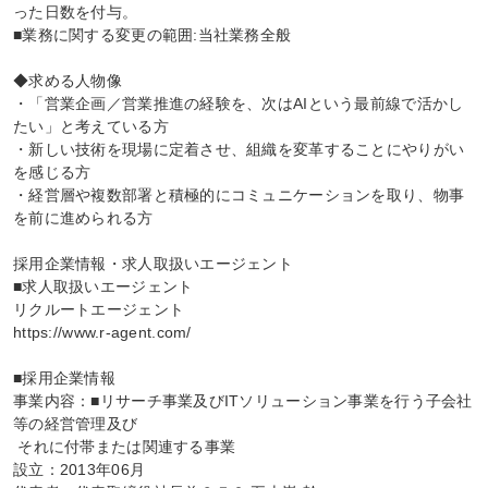
った日数を付与。

■業務に関する変更の範囲:当社業務全般

◆求める人物像

・「営業企画／営業推進の経験を、次はAIという最前線で活かし
たい」と考えている方

・新しい技術を現場に定着させ、組織を変革することにやりがい
を感じる方

・経営層や複数部署と積極的にコミュニケーションを取り、物事
を前に進められる方

採用企業情報・求人取扱いエージェント

■求人取扱いエージェント

リクルートエージェント

https://www.r-agent.com/

■採用企業情報

事業内容：■リサーチ事業及びITソリューション事業を行う子会社
等の経営管理及び

 それに付帯または関連する事業

設立：2013年06月
