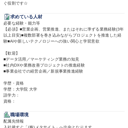
ぐ役割です☆
求めている人材
必要な経験・能力等

【必須】■営業企画、営業推進、またはそれに準ずる業務経験(3年
以上目安)■複数部署を巻き込みながらプロジェクトを推進した経
験■AIや新しいテクノロジーへの強い関心と学習意欲

【歓迎】

■データ活用／マーケティング業務の知見

■社内DXや業務改善プロジェクトの推進経験

■事業会社での経営企画／新規事業推進経験

学歴・資格

学歴：大学院 大学

語学力：

資格：
職場環境
配属先情報

入社後すぐ「(株)メタサイト」へ出向となります。
