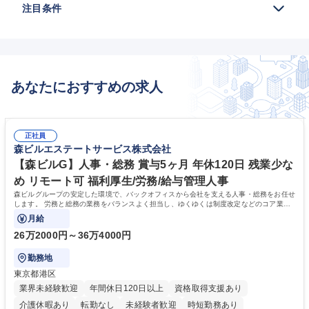
注目条件
あなたにおすすめの求人
正社員
森ビルエステートサービス株式会社
【森ビルG】人事・総務 賞与5ヶ月 年休120日 残業少な
め リモート可 福利厚生/労務/給与管理人事
森ビルグループの安定した環境で、バックオフィスから会社を支える人事・総務をお任せ
します。 労務と総務の業務をバランスよく担当し、ゆくゆくは制度改定などのコア業務
にも挑戦できる、やりがいある環境です。
月給
26万2000円～36万4000円
勤務地
東京都港区
業界未経験歓迎
年間休日120日以上
資格取得支援あり
介護休暇あり
転勤なし
未経験者歓迎
時短勤務あり