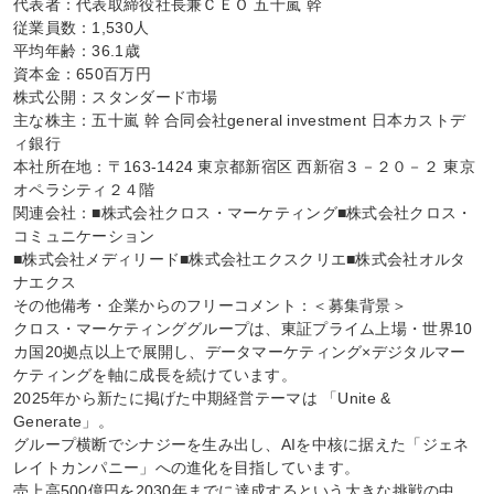
代表者：代表取締役社長兼ＣＥＯ 五十嵐 幹

従業員数：1,530人

平均年齢：36.1歳

資本金：650百万円

株式公開：スタンダード市場

主な株主：五十嵐 幹 合同会社general investment 日本カストデ
ィ銀行

本社所在地：〒163-1424 東京都新宿区 西新宿３－２０－２ 東京
オペラシティ２４階

関連会社：■株式会社クロス・マーケティング■株式会社クロス・
コミュニケーション

■株式会社メディリード■株式会社エクスクリエ■株式会社オルタ
ナエクス

その他備考・企業からのフリーコメント：＜募集背景＞

クロス・マーケティンググループは、東証プライム上場・世界10
カ国20拠点以上で展開し、データマーケティング×デジタルマー
ケティングを軸に成長を続けています。

2025年から新たに掲げた中期経営テーマは 「Unite & 
Generate」。

グループ横断でシナジーを生み出し、AIを中核に据えた「ジェネ
レイトカンパニー」への進化を目指しています。

売上高500億円を2030年までに達成するという大きな挑戦の中