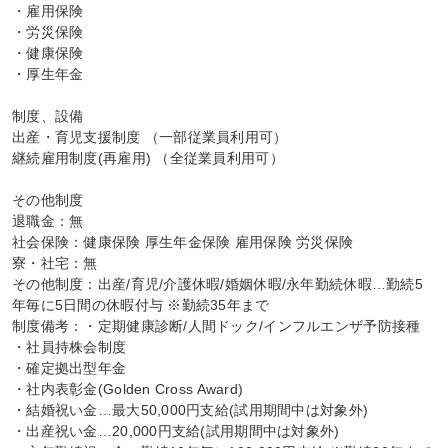
・雇用保険

・労災保険

・健康保険

・厚生年金

制度、設備

出産・育児支援制度 （一部従業員利用可）

継続雇用制度(再雇用) （全従業員利用可）

その他制度

退職金：無

社会保険：健康保険 厚生年金保険 雇用保険 労災保険

寮・社宅：無

その他制度：出産/育児/介護休暇/婚姻休暇/永年勤続休暇…勤続5
年毎に5日間の休暇付与 ※勤続35年まで

制度備考：・定期健康診断/人間ドック/インフルエンザ予防接種

・社員持株会制度

・確定拠出型年金

・社内表彰金(Golden Cross Award)

・結婚祝い金…最大50,000円支給(試用期間中は対象外)

・出産祝い金…20,000円支給(試用期間中は対象外)
