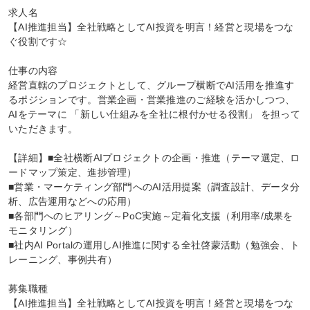
求人名

【AI推進担当】全社戦略としてAI投資を明言！経営と現場をつな
ぐ役割です☆

仕事の内容

経営直轄のプロジェクトとして、グループ横断でAI活用を推進す
るポジションです。営業企画・営業推進のご経験を活かしつつ、
AIをテーマに 「新しい仕組みを全社に根付かせる役割」 を担って
いただきます。

【詳細】■全社横断AIプロジェクトの企画・推進（テーマ選定、ロ
ードマップ策定、進捗管理）

■営業・マーケティング部門へのAI活用提案（調査設計、データ分
析、広告運用などへの応用）

■各部門へのヒアリング～PoC実施～定着化支援（利用率/成果を
モニタリング）

■社内AI Portalの運用しAI推進に関する全社啓蒙活動（勉強会、ト
レーニング、事例共有）

募集職種

【AI推進担当】全社戦略としてAI投資を明言！経営と現場をつな