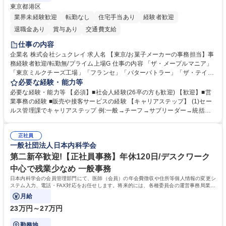
東京都港区
業界未経験歓迎
転勤なし
住宅手当あり
経験者歓迎
退職金あり
賞与あり
交通費支給
仕事の内容
企業名 株式会社シュクレイ 求人名 【東京/お菓子メーカーの事務担当】事
務経験者歓迎/転勤無/プライム上場G 仕事の内容 「ザ・メープルマニア」
「東京ミルクチーズ工場」「フランセ」「バターバトラー」「ザ・テイラ
ー」「DROOLY」等のブランドを多数展開する当社にて、オリジナル菓子
必要な経験・能力等
ブランド商品の事務業務をお任せいたします。 【具体的な業務内容】 ■店
必要な経験・能力等 【必須】■社会人経験(26卒の方も歓迎) 【歓迎】■営
舗からの発注受付/PC入力業務 ■受電対応(社内/社外) ■商品のマスター登
業事務の経験 ■販売や接客サービスの経験 【キャリアステップ】 (1)セー
録 ■日々の売上抽出・報告 ■提携企業への書類送付業務 ■契約書管理業務
ルス管理課でキャリアステップ 例:一般→チーフ→サブリーダー→統括リ
■ホームページへの問い合わせ対応 など 募集職種 【東京/お菓子メーカー
ーダー→マネージャー (2)他ポジションへのキャリアも可能 ※過去、未経
の事務担当】事務経験者歓迎/転勤無/プライム上場G
験で経営管理部内で経理へ異動した方もいらっしゃいます。年3回の面談
正社員
や個別面談を通してご自身のキャリアと向き合っていただき、会社として
一般社団法人日本内科学会
もバックアップしていきます。 学歴・資格 学歴：大学院 大学 高専 短大
専修学校 高校 語学力： 資格：
第二新卒歓迎!【正社員事務】年休120日/デスクワーク
中心で残業少なめ 一般事務
日本内科学会の会員管理部門にて、医師（会員）の年会費徴収や住所等個人情報の変更シ
ステム入力、電話・FAX対応をお任せします。将来的には、各種委員会の運営事務局業務
などにも幅広く携わっていただきます。
月給
23万円～27万円
勤務地