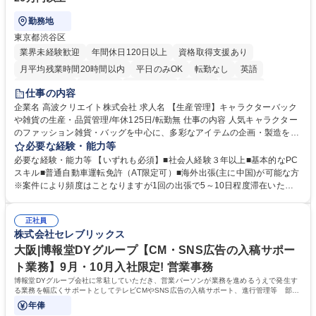
勤務地
東京都渋谷区
業界未経験歓迎
年間休日120日以上
資格取得支援あり
月平均残業時間20時間以内
平日のみOK
転勤なし
英語
住宅手当あり
研修あり
退職金あり
在宅OK
賞与あり
仕事の内容
完全週休2日制
交通費支給
駅近5分以内
中国語
土日祝休み
企業名 高波クリエイト株式会社 求人名 【生産管理】キャラクターバック
や雑貨の生産・品質管理/年休125日/転勤無 仕事の内容 人気キャラクター
のファッション雑貨・バッグを中心に、多彩なアイテムの企画・製造を手
掛ける当社にて、自社企画・開発商品の生産管理・品質管理を担当。『か
必要な経験・能力等
わいい』を届けるやりがいのあるポジションです。 有名ブランドやキャラ
必要な経験・能力等 【いずれも必須】■社会人経験３年以上■基本的なPC
クターライセンスを活用した商品の企画・開発・販売を行っています。企
スキル■普通自動車運転免許（AT限定可）■海外出張(主に中国)が可能な方
画段階から納品まで、商品の製造に関わる全てのプロセスにおいて、生産
※案件により頻度はことなりますが1回の出張で5～10日程度滞在いただ
管理及び品質管理を担当。仕様書の作成、生産スケジュールの組立て、工
く予定です。 【歓迎】■英語もしくは中国語に抵抗のない方■雑貨品など
場へ見積依頼・価格交渉、サンプルの品質確認や検査の手配、ライセンス
の生産管理業務の経験 ≪求める人物像≫ ・製品の検品業務などあるた
元様とのやり取り、輸入関連の書類の管理、国内倉庫での品質チェック、
正社員
め、『コツコツと実直に取り組める方』 ・工場やライセンス元を含む社内
株式会社セレブリックス
工場開拓などがございます。 募集職種 【生産管理】キャラクターバック
外関係者と友好なコミュニケーションが取れる方 ※折衝は営業担当がメイ
や雑貨の生産・品質管理/年休125日/転勤無
ンで行います。 学歴・資格 学歴：大学院 大学 高専 短大 専修学校 高校 語
大阪|博報堂DYグループ【CM・SNS広告の入稿サポー
学力： 資格：
ト業務】9月・10月入社限定! 営業事務
博報堂DYグループ会社に常駐していただき、営業パーソンが業務を進めるうえで発生す
る業務を幅広くサポートとしてテレビCMやSNS広告の入稿サポート、進行管理等 部内
アシスタントとしての業務をお任せします。
年俸