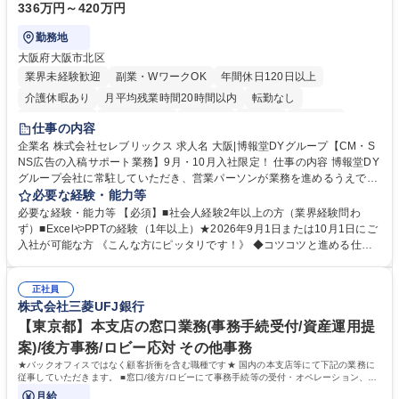
336万円～420万円
勤務地
大阪府大阪市北区
業界未経験歓迎
副業・WワークOK
年間休日120日以上
介護休暇あり
月平均残業時間20時間以内
転勤なし
未経験者歓迎
時短勤務あり
研修あり
在宅OK
育休あり
仕事の内容
完全週休2日制
交通費支給
駅近5分以内
企業名 株式会社セレブリックス 求人名 大阪|博報堂DYグループ【CM・S
NS広告の入稿サポート業務】9月・10月入社限定！ 仕事の内容 博報堂DY
グループ会社に常駐していただき、営業パーソンが業務を進めるうえで発
生する業務を幅広くサポートとしてテレビCMやSNS広告の入稿サポー
必要な経験・能力等
ト、進行管理等 部内アシスタントとしての業務をお任せします。 ◆得意
必要な経験・能力等 【必須】■社会人経験2年以上の方（業界経験問わ
先との定例資料作成 ◆競合調査 ◆広告出稿の進行管理、確認 ◆広告出稿
ず）■ExcelやPPTの経験（1年以上）★2026年9月1日または10月1日にご
後のデータ抽出と効果測定、資料作成 ◆TVCM放送枠の情報管理、不備確
入社が可能な方 《こんな方にピッタリです！》 ◆コツコツと進める仕事
認 ◆TV視聴率データ抽出、資料作成 ◆SNS広告(InstagramやFacebook
が好きな方 ◆チームで協力しながらやりがいのある仕事がしたい方 ◆コ
等)の入稿サポート ◆常駐先への活動履歴の報告 ◆得意先とのビジネスメ
ミュニケーションを取りながら仕事をするのが得意な方 ◆業務を通してキ
ール対応 ◆常駐先に向けた事業拡大の提案 など 募集職種 大阪|博報堂DY
正社員
ャリア・スキルUPを目指したい方 学歴・資格 学歴：大学院 大学 高専 短
株式会社三菱UFJ銀行
グループ【CM・SNS広告の入稿サポート業務】9月・10月入社限定！
大 専修学校 高校 語学力： 資格：
【東京都】本支店の窓口業務(事務手続受付/資産運用提
案)/後方事務/ロビー応対 その他事務
★バックオフィスではなく顧客折衝を含む職種です★ 国内の本支店等にて下記の業務に
従事していただきます。 ■窓口/後方/ロビーにて事務手続等の受付・オペレーション、お
客様対応
月給