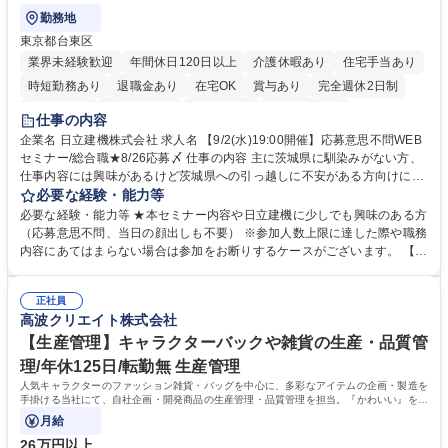
勤務地
東京都台東区
業界未経験歓迎
年間休日120日以上
介護休暇あり
住宅手当あり
時短勤務あり
退職金あり
在宅OK
賞与あり
完全週休2日制
交通費支給
駅近5分以内
土日祝休み
食事補助あり
仕事の内容
企業名 日立建機株式会社 求人名 【9/2(水)19:00開催】応募意思不問WEB
セミナー/総合職★8/26応募〆 仕事の内容 主に茨城県に馴染みがない方、
仕事内容には興味があるけど茨城県への引っ越しに不安がある方向けに、
地域情報を中心としたWEBセミナーを実施します。地域情報、福利厚生情
必要な経験・能力等
報等をお伝えします。 【セミナー内容】■地域説明、周辺施設情報を中心
必要な経験・能力等 ★本セミナー内容や日立建機に少しでも興味のある方
にお伝えし、住宅相場や実際に社員がどの地域に住んでどのような生活を
（応募意思不問、当日の顔出しも不要） ※参加人数上限に達した際や職務
しているのかについてもお伝えします。日立建機には借上げ部屋制度、住
内容にあてはまらない場合は参加をお断りするケースがございます。 【主
宅手当制度、引っ越し代補助等、手厚い福利厚生もございます。■会社説
な求人】■人事 ■法務 ■新規事業開発 ■情報セキュリティ ■ITサービスマネ
明やポジション概要等についてもお話します。■WEBセミナーですので、
ジメント（ITILフレーム）等 学歴・資格 学歴：大学院 大学 語学力： 資
参加時のお顔出しも不要です。ぜひ、お気軽にエントリーください。 募集
正社員
格：
高波クリエイト株式会社
職種 【9/2(水)19:00開催】応募意思不問WEBセミナー/総合職★8/26応募
〆
【生産管理】キャラクターバックや雑貨の生産・品質管
理/年休125日/転勤無 生産管理
人気キャラクターのファッション雑貨・バッグを中心に、多彩なアイテムの企画・製造を
手掛ける当社にて、自社企画・開発商品の生産管理・品質管理を担当。『かわいい』を届
けるやりがいのあるポジションです。
月給
26万円以上