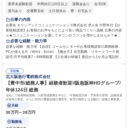
業界未経験歓迎
年間休日120日以上
退職金あり
在宅OK
賞与あり
交通費支給
土日祝休み
寮・社宅あり
仕事の内容
企業名 キリンアンドコミュニケーションズ株式会社 求人名 中野本社【お
客様相談室】お客様のお声をもとにより良い商品づくりへ貢献 仕事の内容
≪★コミュニケーションを通してキリンのファンを増やしませんか？★≫
お客様のお声をより良い商品づくりに活かしていく上で、窓口となるお客
必要な経験・能力等
様相談室でのお仕事です。 日々お客様からいただくキリングループへのご
必要な経験・能力等 【必須】コールセンターやお客様相談室の業務経験、
意見を、企業活動に活かしています。お客様からの声に迅速かつ誠意をも
PCが使える方（Word・Excel）【働き方】在宅勤務・リモートワーク相
って対応、情報提供するとともにグループ内活動に反映しています。 【具
談可/月平均残業7～8時間程度 【入社後の研修】着任から1か月は電話対応
体的には】電話応対、メール、お手紙対応、ご指摘品調査報告書作成、有
のOJTを中心に実施し、電話対応に慣れた段階でメール・手紙のOJTを実
人チャットボット対応など。 【1日の対応件数】■電話：月間一人当たり
施する予定です。独り立ち以降もしっかりフォローする体制を整えていま
平均100件前後■メール・手紙：同上40件前後 募集職種 中野本社【お客様
正社員
すのでご安心ください。 【当社について】キリングループの広報機能を担
北大阪急行電鉄株式会社
相談室】お客様のお声をもとにより良い商品づくりへ貢献
う会社として、お客様との出会いを大切にし、磨き上げたホスピタリティ
を込めてコミュニケーションをとりながら広報関連業務を行っておりま
【豊中市/総務人事】経験者歓迎!/阪急阪神HDグループ/
す。 学歴・資格 学歴：大学院 大学 高専 短大 専修学校 高校 語学力： 資
年休124日 総務
格：
当社にて採用関係業務、人材育成業務を中心に、中期経営計画・予算等の管理、設備投資
計画等の策定、さらに社内の重要会議の運営等、経営の根幹となる幅広い総務人事業務全
般を担当していただきます。
月給
30万円～38万円
勤務地