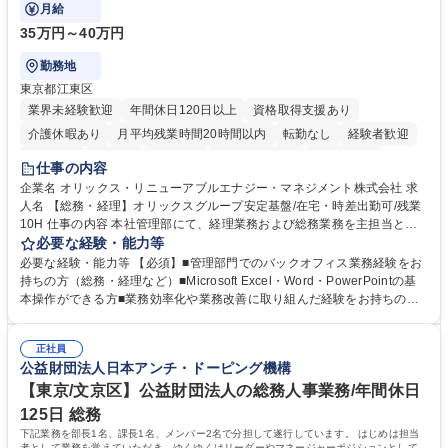
対策など幅広い総務業務もお任せします。
月給
35万円～40万円
勤務地
東京都江東区
業界未経験歓迎
年間休日120日以上
資格取得支援あり
介護休暇あり
月平均残業時間20時間以内
転勤なし
経験者歓迎
研修あり
在宅OK
賞与あり
完全週休2日制
交通費支給
仕事の内容
駅近5分以内
資格取得手当あり
土日祝休み
企業名 オリックス・リニューアブルエナジー・マネジメント株式会社 求
人名 【総務・経理】オリックスグループ安定基盤/在宅・時差出勤可/残業
10H 仕事の内容 本社管理部にて、経理業務および総務業務を主担当とし
てご担当いただきます。 日常的な支払処理や決算業務などの経理業務に加
必要な経験・能力等
え、車両管理・書類管理・本社設備管理や安全対策など幅広い総務業務も
必要な経験・能力等 【必須】■管理部門でのバックオフィス業務経験をお
お任せします。 業務効率化や業務改善の提案・推進にも積極的に取り組ん
持ちの方（総務・経理など）■Microsoft Excel・Word・PowerPointの基
でいただくことを期待しています。 【総務】※実務業務における業務改善
本操作ができる方■業務効率化や業務改善に取り組んだ経験をお持ちの方
など期待 ■車両管理(社有車の管理、リース・保険手続き等)■各種書類管理
【このような方はぜひご応募ください】★社内外と円滑なコミュニケーシ
(契約書、社内文書のファイリング・保管)■本社設備管理(オフィス備品・
ョンが取れる方★主体的に業務へ取り組み、向上心を持って仕事に取り組
設備の保守点検、発注)■安全健康管理(オフィス内の安全衛生管理、BCP
正社員
める方 【魅力】■オリックスの100%子会社という強固な経営基盤のもと
公益財団法人日本アンチ・ドーピング機構
対応等)■業務効率化・改善の企画推進 ※その他労働条件の備考へ続く 募
長期間安心して働ける環境です ■時差出勤や一部在宅勤務が可能であり月
集職種 【総務・経理】オリックスグループ安定基盤/在宅・時差出勤可/残
平均残業時間も10時間程度とワークライフバランスを重視した働き方が実
【東京/文京区】公益財団法人の総務人事業務/年間休日
業10H
現できます 学歴・資格 学歴：大学院 大学 高専 短大 専修学校 高校 語学
125日 総務
力： 資格：
下記業務を部長1名、課長1名、メンバー2名で分担して遂行しています。 はじめは担当
者として業務を覚えていただき、ゆくゆくはリーダーやマネージャーポジションとして活