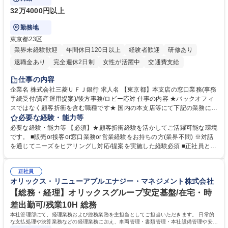
32万4000円以上
勤務地
東京都23区
業界未経験歓迎
年間休日120日以上
経験者歓迎
研修あり
退職金あり
完全週休2日制
女性が活躍中
交通費支給
土日祝休み
仕事の内容
企業名 株式会社三菱ＵＦＪ銀行 求人名 【東京都】本支店の窓口業務(事務
手続受付/資産運用提案)/後方事務/ロビー応対 仕事の内容 ★バックオフィ
スではなく顧客折衝を含む職種です★ 国内の本支店等にて下記の業務に従
事していただきます。 ■窓口/後方/ロビーにて事務手続等の受付・オペレ
必要な経験・能力等
ーション、お客様対応 ■窓口にて、ご来店された個人のお客様に対して金
必要な経験・能力等 【必須】★顧客折衝経験を活かしてご活躍可能な環境
融商品のご提案 ■効率的な事務運用の検討・構築等 ≪業務紹介：ご応募前
です。 ■販売or接客or窓口業務or営業経験をお持ちの方(業界不問) ※対話
に必ずご覧ください≫ ※記事 https://www.mysite.bk.mufg.jp/career/circle/
を通じてニーズをヒアリングし対応/提案を実施した経験必須 ■正社員とし
article17/ ※動画 https://youtu.be/H-S7HaJqqbg 募集職種 【東京都】本支
ての就業経験1年以上 【歓迎】■金融業界での就業経験■銀行での預金為替
店の窓口業務(事務手続受付/資産運用提案)/後方事務/ロビー応対
事務経験 ■金融商品の提案・販売経験 ≪魅力≫研修やOJT環境が整ってい
正社員
るので安心して入行いただけます。 幅広いキャリアの選択肢があり、公募
オリックス・リニューアブルエナジー・マネジメント株式会社
や社内副業等を活用し、 一人ひとりが挑戦できるカルチャーが浸透してい
ます。 学歴・資格 学歴：大学院 大学 高専 短大 専修学校 高校 語学力：
【総務・経理】オリックスグループ安定基盤/在宅・時
資格：
差出勤可/残業10H 総務
本社管理部にて、経理業務および総務業務を主担当としてご担当いただきます。 日常的
な支払処理や決算業務などの経理業務に加え、車両管理・書類管理・本社設備管理や安全