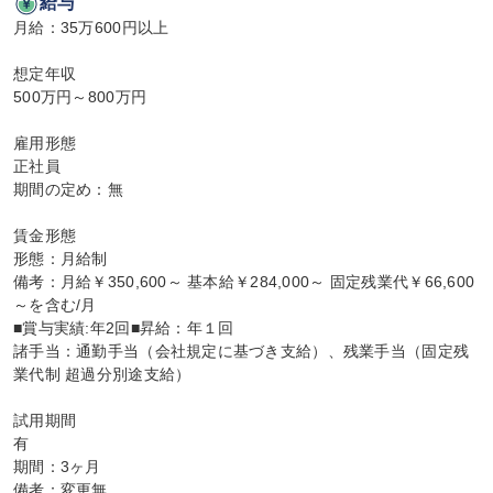
給与
月給：35万600円以上

想定年収

500万円～800万円

雇用形態

正社員

期間の定め：無

賃金形態

形態：月給制

備考：月給￥350,600～ 基本給￥284,000～ 固定残業代￥66,600
～を含む/月

■賞与実績:年2回■昇給：年１回

諸手当：通勤手当（会社規定に基づき支給）、残業手当（固定残
業代制 超過分別途支給）

試用期間

有

期間：3ヶ月

備考：変更無