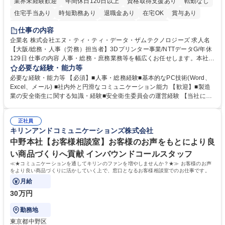
業界未経験歓迎
年間休日120日以上
資格取得支援あり
転勤なし
住宅手当あり
時短勤務あり
退職金あり
在宅OK
賞与あり
完全週休2日制
交通費支給
土日祝休み
服装自由
仕事の内容
企業名 株式会社エヌ・ティ・ティ・データ・ザムテクノロジーズ 求人名
【大阪/総務・人事（労務）担当者】3Dプリンター事業/NTTデータG/年休
129日 仕事の内容 人事・総務・庶務業務等を幅広くお任せします。本社コ
ーポレート部門と連携しながら、決められた業務だけではなく、社員や現
必要な経験・能力等
場を支えるバックオフィス担当として状況に応じて柔軟に対応いただくこ
必要な経験・能力等 【必須】■人事・総務経験■基本的なPC技術(Word、
とを期待します。 【詳細】■入退社手続き、社員情報管理■入社時オリエ
Excel、メール) ■社内外と円滑なコミュニケーション能力 【歓迎】■製造
ンテーションの実施■勤怠・各種申請内容の確認■採用業務のサポート■来
業の安全衛生に関する知識・経験■安全衛生委員会の運営経験 【当社につ
客・電話対応 ■郵便物の受領・発送・管理■オフィス設備・備品管理■建
いて】 ◎設立したばかりの会社であり、一緒に企業を立ち上げ・拡大しよ
物・設備修繕の手配及び業者対応■押印・契約書管理等の庶務業務■安全衛
うという意欲のある方を求めています。 ◎経営に近い立場で幅広くキャリ
生に関する業務等■健康診断、産業医面談、休職・復職手続き等の労務サ
正社員
アが磨けます。 ◎NTTデータグループであり福利厚生は充実しているとと
キリンアンドコミュニケーションズ株式会社
ポート■社内ルールの運用・各種社内案内■その他、拠点運営に関わる管理
もに、働き方改革も推進しています。 学歴・資格 学歴：大学院 大学 高専
部門業務 募集職種 【大阪/総務・人事（労務）担当者】3Dプリンター事
短大 専修学校 語学力： 資格：
中野本社【お客様相談室】お客様のお声をもとにより良
業/NTTデータG/年休129日
い商品づくりへ貢献 インバウンドコールスタッフ
≪★コミュニケーションを通してキリンのファンを増やしませんか？★≫ お客様のお声
をより良い商品づくりに活かしていく上で、窓口となるお客様相談室でのお仕事です。
月給
30万円
勤務地
東京都中野区