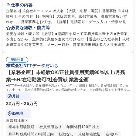
土日祝休み
仕事の内容
企業名 株式会社キーエンス 求人名 【大阪・京都・滋賀】営業事務 ※未経
験可 仕事の内容 【仕事内容】大阪営業所、京都営業所、滋賀営業所いず
れかにて営業事務をお任せ。 【詳細】電話応対・データ入力・伝票や見積
の作成・カタログ送付・来客対応・営業所内で発生する事務業務や業務改
必要な経験・能力等
善をお任せ。 【教育制度】ご入社後、育成担当とペアになりながらOJTに
必要な経験・能力等 【必須】■協調性を持って業務推進出来る方 ■改善案
て業務を覚えていただくことが可能です。業務システムがきちんと構築さ
を出しながら、主体的に業務を進めて行ける方 【過去のご入社事例】人材
れているため、スムーズに仕事に慣れることができる環境です。また、
派遣業界や保育業界等、メーカー以外、営業事務未経験者の入社実績有
「チームで成果を出す文化」があり、良いやり方を積極的に共有しながら
【当社の事務職について】単なる事務ではなく主体性を発揮したサポート
常に改善を目指す風土のため、安心して業務に取り組んでいただけます。
により、キーエンスの付加価値向上に貢献します。ベースの定型業務に加
募集職種 【大阪・京都・滋賀】営業事務 ※未経験可
契約社員
えて、お客様や社員の状況に合わせ、能動的なサポート、改善の動きも期
株式会社NTTデータだいち
待され。組織を支えるスペシャリストとして、チームに貢献し、結果的に
社員から頼られる存在になることができます。平均19:30の退勤以降の業
【業務企画】未経験OK/正社員登用実績90%以上/月残
務の持ち帰りも禁止されており、メリハリのある働き方となります。 学
業~5H/在宅勤務可/社会貢献 業務企画
歴・資格 学歴：大学院 大学 高専 短大 語学力： 資格：
■NTTデータの障がい者雇用率を満たすため、年々、雇用する障がい者が増え続けていま
す。中でも、完全在宅勤務の障がい者の増加数が多いため、その業務を増やすお仕事を担
っていただきます。
月給
22万円～25万円
勤務地
東京都江東区
業界未経験歓迎
社員登用あり
年間休日120日以上
月平均残業時間20時間以内
転勤なし
未経験者歓迎
在宅OK