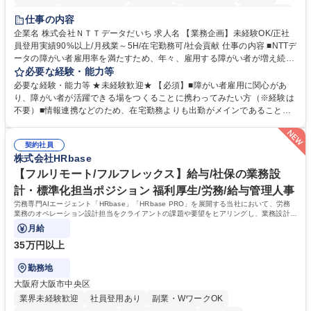
育休あり
完全週休2日制
交通費支給
駅近5分以内
土日祝休み
仕事の内容
企業名 株式会社ＮＴＴデータだいち 求人名 【業務企画】未経験OK/正社
員登用実績90%以上/月残業～5H/在宅勤務可/社会貢献 仕事の内容 ■NTTデ
ータの障がい者雇用率を満たすため、年々、雇用する障がい者が増え続け
ています。中でも、完全在宅勤務の障がい者の増加数が多いため、その業
必要な経験・能力等
務を増やすお仕事を担っていただきます。 【詳細】■既存業務の拡大およ
必要な経験・能力等 ★未経験歓迎★ 【必須】■障がい者雇用に関心があ
び運用のサポート(オペレーション業務:申請書の作成代行等) ■新規事業・
り、障がい者が活躍できる場をつくることに携わってみたい方（※経験は
サービスの企画立案および推進 障がい者の方にどんな仕事があると良いか
不要）■情報連携などのため、在宅勤務よりも出勤がメインであることに
考えてみてほしいと募集しているので、意見を吸い上げ実現に向けて企画
理解いただける方 【魅力・やりがい】自身の企画が障がい者の新たな雇用
します。 ■在宅勤務の障がい者社員とのコミュニケーションを通じた適性
や活躍の場を生む、唯一無二の社会貢献性を実感できます。 【正社員登
やスキルの把握 ■AI活用業務など、既存領域を超えた案件の開拓 ■NTTデ
契約社員
用】正社員登用を前提としておりますので、最短で1.5年～2年で正社員へ
株式会社HRbase
ータグループの会社へ提案活動 募集職種 【業務企画】未経験OK/正社員登
の雇用切り替えとなります。過去の正社員登用率は90％です。 将来的に
用実績90%以上/月残業～5H/在宅勤務可/社会貢献
は当社の中核となる管理職になって頂く事を期待しています。 正社員登用
【フルリモート/フルフレックス】給与/社保の業務設
に向け全力でサポートを行いますのでご安心ください。 学歴・資格 学
計・標準化担当ポジション 福利厚生/労務/給与管理人事
歴：大学院 大学 高専 短大 専修学校 高校 語学力： 資格：
労務専門AIエージェント「HRbase」「HRbase PRO」を展開する当社において、労務
業務のオペレーション設計担当をクライアントの課題や要望をヒアリングし、業務設計や
システム設定へと落とし込むポジションです。
月給
35万円以上
勤務地
大阪府大阪市中央区
業界未経験歓迎
社員登用あり
副業・WワークOK