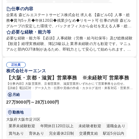
経験者歓迎
退職金あり
在宅OK
賞与あり
育休あり
仕事の内容
完全週休2日制
交通費支給
長期歓迎
駅近5分以内
土日祝休み
企業名 森ビルエステートサービス株式会社 求人名 【森ビルG】人事・総
務◆賞与5ヶ月◆年休120日◆残業少なめ◆リモート可 仕事の内容 森ビル
グループの安定した環境で、バックオフィスから会社を支える人事・総務
をお任せします。 労務と総務の業務をバランスよく担当し、ゆくゆくは制
必要な経験・能力等
度改定などのコア業務にも挑戦できる、やりがいある環境です。 ■勤怠管
必要な経験・能力等 【必須】人事経験（労務・給与社保等）及び総務経験
理、給与計算、社会保険手続き、年末調整等の労務管理全般 ■入退社手続
【歓迎】経理実務経験、簿記3級以上 業界未経験の方も歓迎です。マニュ
き、社内規定の改定や人事制度改定などのコア業務 ■社内イベントの企画
アルと部内OJT体制があるため、即戦力として安心して始められます。
運営やその他総務業務全般 ※労務と総務を1：1の割合でお任せ。 入社後
【魅力・やりがい】森ビルGの安定基盤で労務から総務まで幅広く携われ
は部内のOJTを中心に、あなたの経験に合わせて不足している部分はいつ
ます。定型業務に留まらず、社内規定や人事制度の改定など会社のコア業
でも質問・相談できる環境が整っているため、安心して成長できます。 募
正社員
務に挑戦できるため、自身の成長と組織への貢献度をダイレクトに実感で
株式会社キーエンス
集職種 【森ビルG】人事・総務◆賞与5ヶ月◆年休120日◆残業少なめ◆
きます。 残業少なめ、週1日リモート可など、ワークライフバランスを保
リモート可
ち長期活躍できる環境です。 「これまでの幅広い経験を活かし、長期的な
【大阪・京都・滋賀】営業事務 ※未経験可 営業事務
キャリアを築きたい」という前向きな意欲と挑戦を全力で応援します。 学
【仕事内容】大阪営業所、京都営業所、滋賀営業所いずれかにて営業事務をお任せ。
歴・資格 学歴：大学院 大学 高専 短大 専修学校 高校 語学力： 資格：日商
【詳細】電話応対・データ入力・伝票や見積の作成・カタログ送付・来客対応・営業所内
で発生する事務業務や業務改善をお任せ。
簿記検定1級 日商簿記検定2級 日商簿記検定3級
月給
27万9000円～28万1000円
勤務地
大阪府大阪市淀川区
業界未経験歓迎
年間休日120日以上
未経験者歓迎
退職金あり
賞与あり
育休あり
完全週休2日制
交通費支給
駅近5分以内