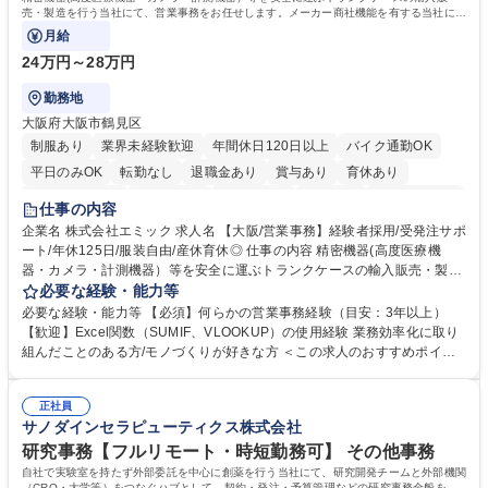
売・製造を行う当社にて、営業事務をお任せします。メーカー商社機能を有する当社に
て、ご経験を活かしていただきます。
月給
24万円～28万円
勤務地
大阪府大阪市鶴見区
制服あり
業界未経験歓迎
年間休日120日以上
バイク通勤OK
平日のみOK
転勤なし
退職金あり
賞与あり
育休あり
完全週休2日制
交通費支給
土日祝休み
服装自由
食事補助あり
仕事の内容
企業名 株式会社エミック 求人名 【大阪/営業事務】経験者採用/受発注サポ
ート/年休125日/服装自由/産休育休◎ 仕事の内容 精密機器(高度医療機
器・カメラ・計測機器）等を安全に運ぶトランクケースの輸入販売・製造
を行う当社にて、営業事務をお任せします。メーカー商社機能を有する当
必要な経験・能力等
社にて、ご経験を活かしていただきます。 ・営業サポート（見積回答・資
必要な経験・能力等 【必須】何らかの営業事務経験（目安：3年以上）
料作成・納期回答） ・お客様対応（電話・メール） ・システム入力（各
【歓迎】Excel関数（SUMIF、VLOOKUP）の使用経験 業務効率化に取り
帳票入力発行・売上仕入計上） ・受発注対応（在庫管理・出入荷対応）
組んだことのある方/モノづくりが好きな方 ＜この求人のおすすめポイン
・製造部門への指示書発行、製造納期調整 ・仕入先・客先・社内との納期
ト＞ 【1】土日祝日休みの年休125日だからご家族との時間も確保できま
調整・納期回答 募集職種 【大阪/営業事務】経験者採用/受発注サポート/年
す！ 【2】生産性を意識した働き方で残業も少ないからプライベート充実
休125日/服装自由/産休育休◎
正社員
◎ 【3】産休育休取得実績があるからライフイベントも安心してお迎え可
サノダインセラピューティクス株式会社
能 【4】役員（女性）が従業員の働きやすさを第一に考えており、ストレ
スフリーな環境でお仕事が可能！従業員満足度も高く末永く就業が可能 学
研究事務【フルリモート・時短勤務可】 その他事務
歴・資格 学歴：大学院 大学 高専 短大 専修学校 高校 語学力： 資格：
自社で実験室を持たず外部委託を中心に創薬を行う当社にて、研究開発チームと外部機関
（CRO・大学等）をつなぐハブとして、契約・発注・予算管理などの研究事務全般をお