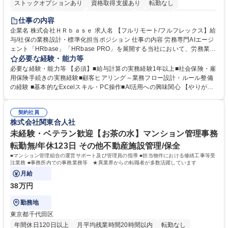
ストックオプションあり
資格取得支援あり
転勤なし
時短勤務あり
在宅OK
完全週休2日制
交通費支給
駅近5分以内
仕事の内容
服装自由
企業名 株式会社ＨＲｂａｓｅ 求人名 【フルリモート/フルフレックス】給
与/社保の業務設計・標準化担当ポジション 仕事の内容 労務専門AIエージ
ェント「HRbase」「HRbase PRO」を展開する当社において、労務業務
のオペレーション設計担当をクライアントの課題や要望をヒアリングし、
必要な経験・能力等
業務設計やシステム設定へと落とし込むポジションです。 【具体的に
必要な経験・能力等 【必須】■給与計算の実務経験1年以上■社会保険・雇
は】・業務オペレーション設計（要件定義/顧客ヒアリング/業務オペレー
用保険手続きの実務経験■顧客ヒアリング～業務フロー設計・ルール整備
ションの洗い出し、ルール整備、システム設定) ・業務マニュアル作成、
の経験 ■基本的なExcelスキル・PC操作■AI活用への興味関心 【やりが
改善 ・給与、賞与計算、及び明細発行 ・社会保険手続（入退社時、年間
い】必要に応じてコンサルティングも行いながら、給与計算や社会保険手
業務など） ・顧客企業のメイン担当者としての窓口対応業務 ・その他
続に関わるフローの設計、マニュアルの作成まで幅広く担当します。単な
（年調等の年次業務など） 募集職種 【フルリモート/フルフレックス】給
契約社員
る設計にとどまらず、ご自身が現場のエキスパートとしてオペレーション
株式会社関東合人社
与/社保の業務設計・標準化担当ポジション
を実行する機会もあり、実務と改善の両面でスキルを発揮できる環境で
す。 学歴・資格 学歴：大学院 大学 高専 短大 専修学校 高校 語学力： 資
未経験・ベテラン歓迎【お茶の水】マンション管理事務
格：
転勤無/年休123日 その他不動産施設管理/保全
■マンション管理組合の運営サポート及び管理員の指導 ■担当物件における修繕工事等受
注業務 ■事務所内での事務業務等 ★異業界からの転職者が多数活躍しています
月給
38万円
勤務地
東京都千代田区
年間休日120日以上
月平均残業時間20時間以内
転勤なし