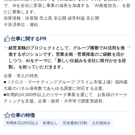
で、AIを全社に実装し事業の成長を加速する 「AI推進担当」 を新
たに募集します。

決算情報：決算期 売上高 非公開 経常利益 非公開

※決済単位：連結
仕事に関するPR
経営直轄のプロジェクトとして、グループ横断でAI活用を推
進するポジションです。営業企画・営業推進のご経験を活か
しつつ、AIをテーマに 「新しい仕組みを全社に根付かせる役
割」 を担っていただきます。
企業・求人の特色

■《クロス・マーケティンググループ:プライム市場上場》国内最
大級のパネル保有数であらゆる調査に対応する企業。

■年間約10,000件以上のリサーチ事業を通じて、お客様のマーケ
ティングを支援。企業・政府・大学等で調査実績有。
仕事の特徴
年間休日120日以上
転勤なし
完全週休2日制
土日祝休み