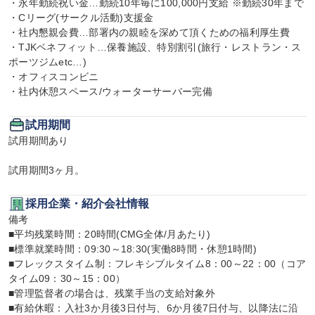
・永年勤続祝い金…勤続10年毎に100,000円支給 ※勤続30年まで

・Cリーグ(サークル活動)支援金

・社内懇親会費…部署内の親睦を深めて頂くための福利厚生費

・TJKベネフィット…保養施設、特別割引(旅行・レストラン・ス
ポーツジムetc…)

・オフィスコンビニ

・社内休憩スペース/ウォーターサーバー完備
試用期間
試用期間あり

試用期間3ヶ月。
採用企業・紹介会社情報
備考

■平均残業時間：20時間(CMG全体/月あたり)

■標準就業時間：09:30～18:30(実働8時間・休憩1時間)

■フレックスタイム制：フレキシブルタイム8：00～22：00（コア
タイム09：30～15：00）

■管理監督者の場合は、残業手当の支給対象外

■有給休暇：入社3か月後3日付与、6か月後7日付与、以降法に沿