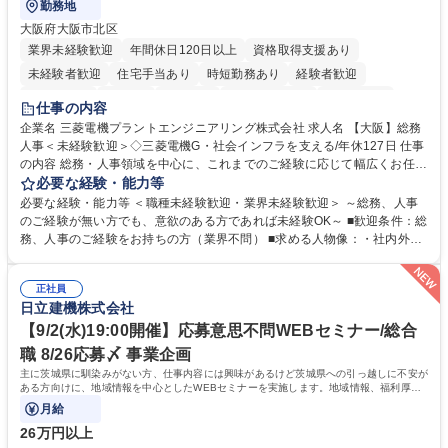
勤務地
大阪府大阪市北区
業界未経験歓迎
年間休日120日以上
資格取得支援あり
未経験者歓迎
住宅手当あり
時短勤務あり
経験者歓迎
退職金あり
在宅OK
賞与あり
完全週休2日制
交通費支給
仕事の内容
駅近5分以内
土日祝休み
服装自由
寮・社宅あり
食事補助あり
企業名 三菱電機プラントエンジニアリング株式会社 求人名 【大阪】総務
人事＜未経験歓迎＞◇三菱電機G・社会インフラを支える/年休127日 仕事
の内容 総務・人事領域を中心に、これまでのご経験に応じて幅広くお任せ
します。 ＜具体的には＞ ・総務/人事労務（給与・社保・勤怠管理など）
必要な経験・能力等
・採用・教育研修 ・福利厚生運用 など ※基本的には事務所勤務ですが、
必要な経験・能力等 ＜職種未経験歓迎・業界未経験歓迎＞ ～総務、人事
採用や教育等の業務内容により、関西圏以外への日帰り・宿泊を伴う国内
のご経験が無い方でも、意欲のある方であれば未経験OK～ ■歓迎条件：総
出張もございます。 ※担当業務を持ちつつ、お互いに助け合いながら、総
務、人事のご経験をお持ちの方（業界不問） ■求める人物像：・社内外の
務部という組織として協力しながら進める体制です。 募集職種 【大阪】
関係各部門との調整を率先して行い、業務を円滑に遂行できる協調性やコ
総務人事＜未経験歓迎＞◇三菱電機G・社会インフラを支える/年休127日
ミュニケーション能力を持っている方 ・人事総務領域に興味がありゼネラ
正社員
リスト志向をお持ちの方 学歴・資格 学歴：大学院 大学 語学力： 資格：
日立建機株式会社
【9/2(水)19:00開催】応募意思不問WEBセミナー/総合
職 8/26応募〆 事業企画
主に茨城県に馴染みがない方、仕事内容には興味があるけど茨城県への引っ越しに不安が
ある方向けに、地域情報を中心としたWEBセミナーを実施します。地域情報、福利厚生
情報等をお伝えします。
月給
26万円以上