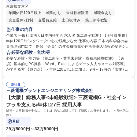
東京都文京区
年間休日120日以上
転勤なし
未経験者歓迎
退職金あり
完全週休2日制
交通費支給
土日祝休み
第二新卒歓迎
仕事の内容
企業名 一般社団法人日本内科学会 求人名 第二新卒歓迎！【正社員事務】
年休120日/デスクワーク中心で残業少なめ 仕事の内容 日本内科学会の会
員管理部門にて、医師（会員）の年会費徴収や住所等個人情報の変更シス
テム入力、電話・FAX対応をお任せします。将来的には、各種委員会の運
必要な経験・能力等
営事務局業務などにも幅広く携わっていただきます。 【会員管理・データ
必要な経験・能力等 《第二新卒・業界未経験・職種未経験歓迎》 【必
入力業務】 ・医師（会員）の住所変更、個人情報のシステム登録・更新
須】基本的なPC操作（Word、Excelによるデータ入力やメール対応等）
・年会費の徴収管理や入金データの照合確認 【問い合わせ対応】 ・会員
ができる方 【魅力点】 ・年休120日以上に加え、9時～17時の「実働7時
（医師）からの電話、FAX、ネット申請に伴う相談受付 ・複雑な案件のへ
間勤務」で残業も少なくワークライフバランスは抜群です。 【将来的な業
のエスカレーション・連携対応 募集職種 第二新卒歓迎！【正社員事務】
務（各種委員会運営）】 ・学会内における各種委員会のスケジュール調
年休120日/デスクワーク中心で残業少なめ
正社員
整、資料作成、当日の運営サポート 学歴・資格 学歴：大学院 大学 語学
三菱電機プラントエンジニアリング株式会社
力： 資格：
【大阪】総務人事<未経験歓迎> 三菱電機G・社会イン
フラを支える/年休127日 採用人事
総務・人事領域を中心に、これまでのご経験に応じて幅広くお任せします。 ＜具体的に
は＞
月給
29万5000円～33万5000円