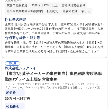
大阪府豊中市
業界未経験歓迎
年間休日120日以上
資格取得支援あり
月平均残業時間20時間以内
転勤なし
経験者歓迎
駅ナカ
退職金あり
完全週休2日制
交通費支給
駅近5分以内
仕事の内容
土日祝休み
服装自由
昼食補助あり
食事補助あり
企業名 北大阪急行電鉄株式会社 求人名 【豊中市/総務人事】経験者歓迎！/
阪急阪神HDグループ/年休124日 仕事の内容 当社にて採用関係業務、人材
育成業務を中心に、中期経営計画・予算等の管理、設備投資計画等の策
定、さらに社内の重要会議の運営等、経営の根幹となる幅広い総務人事業
必要な経験・能力等
務全般を担当していただきます。 【主な業務内容】 ■採用関係業務および
必要な経験・能力等 【必須】■総務人事の実務経験がある方 【歓迎】■採
人材育成(社員研修)業務の推進 ■中期経営計画および予算等の管理 ■設備
用業務、人材育成に携わったことのある方 【求める人物像】 ■探求心を持
投資計画等の策定 ■社内の重要会議の運営 ■その他総務人事業務全般 【入
ち前向きに業務に取り組める方 ■臆せずに部門・会社を超えたコミュニケ
社後】入社後は採用や育成をメインに担当し将来的には経営根幹に関わる
ーションの取れる方 ■自分で考えて行動のできる方 ■第二の創業期を迎え
総務人事業務全般へ幅広く従事していただきます。 募集職種 【豊中市/総
る当社で組織の次代を担うネクスト人材として長期的に成長したい方 ■周
務人事】経験者歓迎！/阪急阪神HDグループ/年休124日
正社員
囲のメンバーと協調しつつ主体性を持って能動的に業務を推進できる方 学
株式会社シュクレイ
歴・資格 学歴：大学院 大学 高専 短大 専修学校 高校 語学力： 資格：
【東京/お菓子メーカーの事務担当】事務経験者歓迎/転
勤無/プライム上場G 営業事務
「ザ・メープルマニア」「東京ミルクチーズ工場」「フランセ」「バターバトラー」
「ザ・テイラー」「DROOLY」等のブランドを多数展開する当社にて、オリジナル菓子
ブランド商品の事務業務をお任せいたします。
月給
30万円～36万円
勤務地