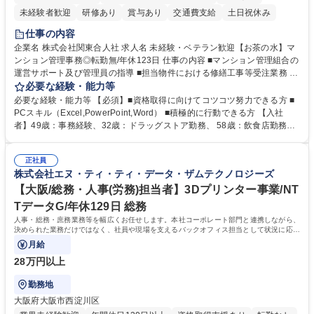
未経験者歓迎
研修あり
賞与あり
交通費支給
土日祝休み
仕事の内容
企業名 株式会社関東合人社 求人名 未経験・ベテラン歓迎【お茶の水】マ
ンション管理事務◎転勤無/年休123日 仕事の内容 ■マンション管理組合の
運営サポート及び管理員の指導 ■担当物件における修繕工事等受注業務 ■
事務所内での事務業務等 ★異業界からの転職者が多数活躍しています
必要な経験・能力等
【年収補足】532万円 ＋別途インセンティヴで平均約100万円/年（昨年度
必要な経験・能力等 【必須】■資格取得に向けてコツコツ努力できる方 ■
実績） ＋管理業務主任者資格手当50,000円/月 ★親会社である株式会社合
PCスキル（Excel,PowerPoint,Word） ■積極的に行動できる方 【入社
人社計画研究所社のグループ会社として、質の高いサービスと適性価格を
者】49歳：事務経験、32歳：ドラッグストア勤務、 58歳：飲食店勤務
武器に約20年受託戸数増加中です。https://www.gojin.co.jp/abt/abt_3.html
等：中途採用の9割が未経験者！ 【資格取得支援】■メンター制度■社内模
募集職種 未経験・ベテラン歓迎【お茶の水】マンション管理事務◎転勤
試や研修制度など充実！ ＊未資格者の8割以上が入社2年以内に資格を取
無/年休123日
正社員
得出来ております！ 【魅力】■フレックス制度、未経験からでも下限年収
株式会社エヌ・ティ・ティ・データ・ザムテクノロジーズ
を一律支給！ ■管理業務主任者資格取得後には50,000円/月の手当あり！
学歴・資格 学歴：大学院 大学 高専 短大 専修学校 高校 語学力： 資格：第
【大阪/総務・人事(労務)担当者】3Dプリンター事業/NT
一種運転免許普通自動車
TデータG/年休129日 総務
人事・総務・庶務業務等を幅広くお任せします。本社コーポレート部門と連携しながら、
決められた業務だけではなく、社員や現場を支えるバックオフィス担当として状況に応じ
て柔軟に対応いただくことを期待します。
月給
28万円以上
勤務地
大阪府大阪市西淀川区