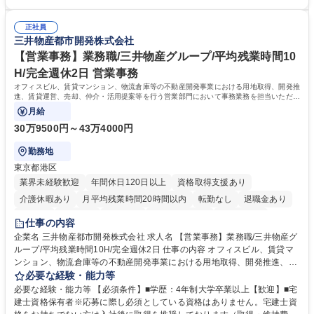
（医師）からの電話、FAX、ネット申請に伴う相談受付 ・複雑な案件のへ
間勤務」で残業も少なくワークライフバランスは抜群です。 【将来的な業
のエスカレーション・連携対応 募集職種 第二新卒歓迎！【正社員事務】
務（各種委員会運営）】 ・学会内における各種委員会のスケジュール調
年休120日/デスクワーク中心で残業少なめ
正社員
整、資料作成、当日の運営サポート 学歴・資格 学歴：大学院 大学 語学
三井物産都市開発株式会社
力： 資格：
【営業事務】業務職/三井物産グループ/平均残業時間10
H/完全週休2日 営業事務
オフィスビル、賃貸マンション、物流倉庫等の不動産開発事業における用地取得、開発推
進、賃貸運営、売却、仲介・活用提案等を行う営業部門において事務業務を担当いただき
ます。
月給
30万9500円～43万4000円
勤務地
東京都港区
業界未経験歓迎
年間休日120日以上
資格取得支援あり
介護休暇あり
月平均残業時間20時間以内
転勤なし
退職金あり
在宅OK
賞与あり
育休あり
完全週休2日制
交通費支給
仕事の内容
駅近5分以内
土日祝休み
寮・社宅あり
企業名 三井物産都市開発株式会社 求人名 【営業事務】業務職/三井物産グ
ループ/平均残業時間10H/完全週休2日 仕事の内容 オフィスビル、賃貸マ
ンション、物流倉庫等の不動産開発事業における用地取得、開発推進、賃
貸運営、売却、仲介・活用提案等を行う営業部門において事務業務を担当
必要な経験・能力等
いただきます。 【詳細】・契約書管理、契約書製本、捺印対応、ファイリ
必要な経験・能力等 【必須条件】■学歴：4年制大学卒業以上【歓迎】■宅
ング、登記簿取得、調書取得・支払業務（各種費用支払、支払管理、請
建士資格保有者※応募に際し必須としている資格はありません。宅建士資
求・支払データ登録、取引先マスター申請対応）・予算作成及び予実管