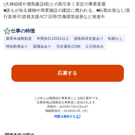
(大林組様や鹿島建設様)との取引多く安定の事業基盤

■誰もが知る建物や商業施設の建設に携われる。■転勤出張なし/直
行直帰可/資格支援/ICT活用/労働環境改善など推進中
仕事の特徴
業界未経験歓迎
年間休日120日以上
資格取得支援あり
転勤なし
時短勤務あり
退職金あり
完全週休2日制
土日祝休み
応募する
この求人は職業紹介事業者による紹介案件です。
応募情報は職業紹介事業者に送信されます。
原稿ID：
4e188c718c23ccd7
掲載開始日：
2026/02/25（水）
問題を報告する