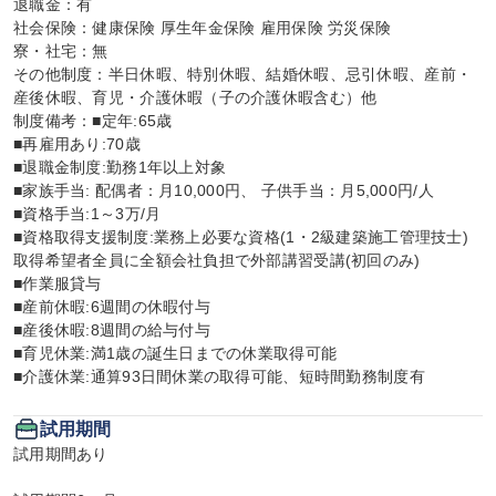
退職金：有

社会保険：健康保険 厚生年金保険 雇用保険 労災保険

寮・社宅：無

その他制度：半日休暇、特別休暇、結婚休暇、忌引休暇、産前・
産後休暇、育児・介護休暇（子の介護休暇含む）他

制度備考：■定年:65歳

■再雇用あり:70歳

■退職金制度:勤務1年以上対象

■家族手当: 配偶者：月10,000円、 子供手当：月5,000円/人

■資格手当:1～3万/月

■資格取得支援制度:業務上必要な資格(1・2級建築施工管理技士)
取得希望者全員に全額会社負担で外部講習受講(初回のみ)

■作業服貸与

■産前休暇:6週間の休暇付与

■産後休暇:8週間の給与付与

■育児休業:満1歳の誕生日までの休業取得可能

■介護休業:通算93日間休業の取得可能、短時間勤務制度有
試用期間
試用期間あり
