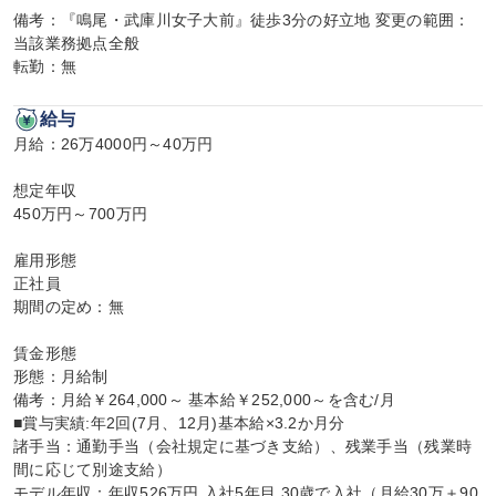
備考：『鳴尾・武庫川女子大前』徒歩3分の好立地 変更の範囲：
当該業務拠点全般

転勤：無
給与
月給：26万4000円～40万円

想定年収

450万円～700万円

雇用形態

正社員

期間の定め：無

賃金形態

形態：月給制

備考：月給￥264,000～ 基本給￥252,000～を含む/月

■賞与実績:年2回(7月、12月)基本給×3.2か月分

諸手当：通勤手当（会社規定に基づき支給）、残業手当（残業時
間に応じて別途支給）

モデル年収：年収526万円 入社5年目 30歳で入社（月給30万＋90