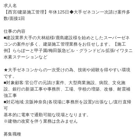
求人名

【西宮/建築施工管理】年休125日◆大手ゼネコン一次請け案件多
数/面接1回

仕事の内容

■建設業界大手の大林組様/鹿島建設様を始めとしたスーパーゼネ
コンの案件が多く、建築施工管理業務をお任せします。【施工
例】ららぽーと甲子園/梅田阪急ビル・グランドビル拡張/イワタニ
水素ステーションなど

★大手ゼネコンからの一次受けの為、技術や経験を得やすい環境
です。

■対象顧客:官公庁の元請け案件、大型商業施設、病院、文化施
設、銀行の新築工事や事務所、工場、学校の増築、改修、耐震補
強工事

■対応地域:京阪神奈良(各現場に事務所を設置)/出張なし/直行直帰
可

基本的に電車で通勤可能な現場となります。

※建物の改変を伴う業務は含みません

募集職種
