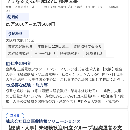
フラを支える/年休127日 採用人事
歴・資格 学歴：大学院 大学 高専 短大 語学力： 資格：
総務・人事領域を中心に、これまでのご経験に応じて幅広くお任せします。 ＜具体的に
は＞
月給
29万5000円～33万5000円
勤務地
大阪府大阪市北区
業界未経験歓迎
年間休日120日以上
資格取得支援あり
未経験者歓迎
住宅手当あり
時短勤務あり
経験者歓迎
退職金あり
在宅OK
賞与あり
完全週休2日制
交通費支給
仕事の内容
駅近5分以内
土日祝休み
服装自由
寮・社宅あり
食事補助あり
企業名 三菱電機プラントエンジニアリング株式会社 求人名 【大阪】総務
人事＜未経験歓迎＞◇三菱電機G・社会インフラを支える/年休127日 仕事
の内容 総務・人事領域を中心に、これまでのご経験に応じて幅広くお任せ
します。 ＜具体的には＞ ・総務/人事労務（給与・社保・勤怠管理など）
必要な経験・能力等
・採用・教育研修 ・福利厚生運用 など ※基本的には事務所勤務ですが、
必要な経験・能力等 ＜職種未経験歓迎・業界未経験歓迎＞ ～総務、人事
採用や教育等の業務内容により、関西圏以外への日帰り・宿泊を伴う国内
のご経験が無い方でも、意欲のある方であれば未経験OK～ ■歓迎条件：総
出張もございます。 ※担当業務を持ちつつ、お互いに助け合いながら、総
務、人事のご経験をお持ちの方（業界不問） ■求める人物像：・社内外の
務部という組織として協力しながら進める体制です。 募集職種 【大阪】
関係各部門との調整を率先して行い、業務を円滑に遂行できる協調性やコ
総務人事＜未経験歓迎＞◇三菱電機G・社会インフラを支える/年休127日
ミュニケーション能力を持っている方 ・人事総務領域に興味がありゼネラ
正社員
リスト志向をお持ちの方 学歴・資格 学歴：大学院 大学 語学力： 資格：
株式会社日立医薬情報ソリューションズ
【総務・人事】未経験歓迎/日立グループ/組織運営を支