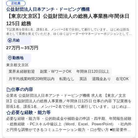
務人事】経験者歓迎！/阪急阪神HDグループ/年休124日
正社員
囲のメンバーと協調しつつ主体性を持って能動的に業務を推進できる方 学
公益財団法人日本アンチ・ドーピング機構
歴・資格 学歴：大学院 大学 高専 短大 専修学校 高校 語学力： 資格：
【東京/文京区】公益財団法人の総務人事業務/年間休日
125日 総務
下記業務を部長1名、課長1名、メンバー2名で分担して遂行しています。 はじめは担当
者として業務を覚えていただき、ゆくゆくはリーダーやマネージャーポジションとして活
躍いただくことを期待しています。
月給
27万円～35万円
勤務地
東京都文京区
業界未経験歓迎
副業・WワークOK
年間休日120日以上
月平均残業時間20時間以内
転勤なし
英語
退職金あり
在宅OK
賞与あり
育休あり
完全週休2日制
交通費支給
土日祝休み
仕事の内容
食事補助あり
企業名 公益財団法人日本アンチ・ドーピング機構 求人名 【東京／文京
区】公益財団法人の総務人事業務／年間休日125日 仕事の内容 下記業務を
部長1名、課長1名、メンバー2名で分担して遂行しています。 はじめは担
当者として業務を覚えていただき、ゆくゆくはリーダーやマネージャーポ
必要な経験・能力等
ジションとして活躍いただくことを期待しています。 【総務・人事グルー
必要な経験・能力等 ・公的助成金や補助金の申請・四半期、年間報告経験
プの業務内容】 ・人事制度関連 ・採用活動 ・教育研修の企画、実行 ・勤
・総務経験 ・PCスキル中級以上（Word、Excel、PowerPoint） ・社内外
怠管理 ・官公庁への各種提出 ・法定の会議運営（評議員会、理事会） ・
と円滑な調整ができるコミュニケーション能力 ・口が堅い方 ■歓迎要件
コンプライアンス ・内部規程やルールの管理、整備、文書管理 ・契約関
・採用業務経験 ・英語に抵抗がない方 ・営業経験 学歴・資格 学歴：大学