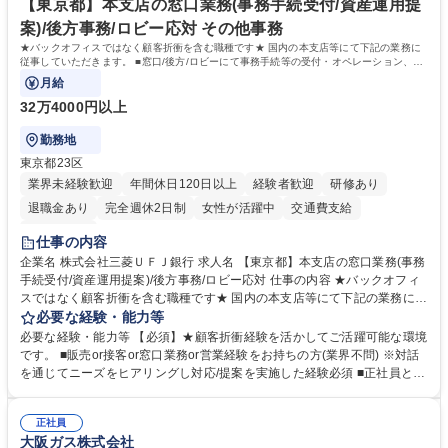
指す
専修学校 高校 語学力： 資格：
【東京都】本支店の窓口業務(事務手続受付/資産運用提
案)/後方事務/ロビー応対 その他事務
★バックオフィスではなく顧客折衝を含む職種です★ 国内の本支店等にて下記の業務に
従事していただきます。 ■窓口/後方/ロビーにて事務手続等の受付・オペレーション、お
客様対応
月給
32万4000円以上
勤務地
東京都23区
業界未経験歓迎
年間休日120日以上
経験者歓迎
研修あり
退職金あり
完全週休2日制
女性が活躍中
交通費支給
土日祝休み
仕事の内容
企業名 株式会社三菱ＵＦＪ銀行 求人名 【東京都】本支店の窓口業務(事務
手続受付/資産運用提案)/後方事務/ロビー応対 仕事の内容 ★バックオフィ
スではなく顧客折衝を含む職種です★ 国内の本支店等にて下記の業務に従
事していただきます。 ■窓口/後方/ロビーにて事務手続等の受付・オペレ
必要な経験・能力等
ーション、お客様対応 ■窓口にて、ご来店された個人のお客様に対して金
必要な経験・能力等 【必須】★顧客折衝経験を活かしてご活躍可能な環境
融商品のご提案 ■効率的な事務運用の検討・構築等 ≪業務紹介：ご応募前
です。 ■販売or接客or窓口業務or営業経験をお持ちの方(業界不問) ※対話
に必ずご覧ください≫ ※記事 https://www.mysite.bk.mufg.jp/career/circle/
を通じてニーズをヒアリングし対応/提案を実施した経験必須 ■正社員とし
article17/ ※動画 https://youtu.be/H-S7HaJqqbg 募集職種 【東京都】本支
ての就業経験1年以上 【歓迎】■金融業界での就業経験■銀行での預金為替
店の窓口業務(事務手続受付/資産運用提案)/後方事務/ロビー応対
事務経験 ■金融商品の提案・販売経験 ≪魅力≫研修やOJT環境が整ってい
正社員
るので安心して入行いただけます。 幅広いキャリアの選択肢があり、公募
大阪ガス株式会社
や社内副業等を活用し、 一人ひとりが挑戦できるカルチャーが浸透してい