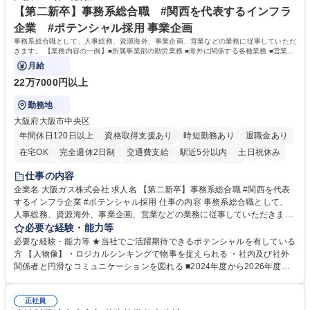
ます。 学歴・資格 学歴：大学院 大学 高専 短大 専修学校 高校 語学力：
【第二新卒】事務系総合職 #関西を代表するインフラ
資格：
企業 #ポテンシャル採用 事業企画
事務系総合職として、人事総務、資源海外、事業企画、営業などの業務に従事していただ
きます。 【業務内容の一例】■所属事業部の勤労業務 ■海外に関係する各種業務 ■営業部
門の企画スタッフ、ルート営業
月給
22万7000円以上
勤務地
大阪府大阪市中央区
年間休日120日以上
資格取得支援あり
時短勤務あり
退職金あり
在宅OK
完全週休2日制
交通費支給
駅近5分以内
土日祝休み
服装自由
第二新卒歓迎
寮・社宅あり
食事補助あり
仕事の内容
企業名 大阪ガス株式会社 求人名 【第二新卒】事務系総合職 #関西を代表
するインフラ企業 #ポテンシャル採用 仕事の内容 事務系総合職として、
人事総務、資源海外、事業企画、営業などの業務に従事していただきま
す。 【業務内容の一例】■所属事業部の勤労業務 ■海外に関係する各種業
必要な経験・能力等
務 ■営業部門の企画スタッフ、ルート営業 【キャリアパス】入社後の配属
必要な経験・能力等 ★当社でご活躍期待できるポテンシャルを有している
ポジションで一定期間ご活躍頂いた後、本人の適性及び将来のキャリアを
方 【人物像】・ロジカルシンキングで物事を捉えられる ・社内及び社外
鑑みてジョブローテーションを行います。 【育成】OJTでの現場育成や研
関係者と円滑なコミュニケーションを図れる ■2024年度から2026年度ま
修カリキュラムを通じて、Daigasグループの業務で必要となる知識につい
での3ヵ年を対象とする「Daigasグループ中期経営計画2026」を策定しま
て学んでいただきます。 募集職種 【第二新卒】事務系総合職 #関西を代
した。https://www.osakagas.co.jp/company/press/pr2024/1777576_564
表するインフラ企業 #ポテンシャル採用
正社員
72.html ■エネルギーセキュリティの不安定化や気候変動による自然災害の