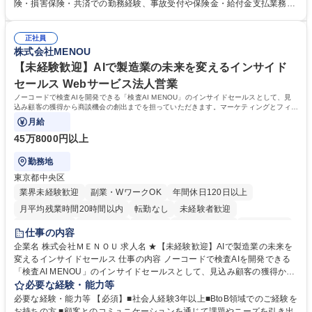
用システムへのデータ入力、各種必要書類の作成・発送作業 ■加入者様や
険・損害保険・共済での勤務経験、事故受付や保険金・給付金支払業務経
医療機関等からの各種問い合わせに対する丁寧かつ迅速な電話応対 ■現場
験がある方 【求める人物像】■相手の立場に立った丁寧な対応ができる方
調査の対応および業務プロセスの改善活動 【業務内容の変更範囲】当社の
■チームワークを大切にし、素直に学べる方★外勤の保険営業から内勤事
指定する業務 募集職種 横浜市【共済金支払事務】金融保険業界経験歓迎/
正社員
務へのキャリアチェンジ希望者も大歓迎です！ 学歴・資格 学歴：大学院
株式会社MENOU
各種手当充実/転勤無
大学 高専 短大 専修学校 高校 語学力： 資格：
【未経験歓迎】AIで製造業の未来を変えるインサイド
セールス Webサービス法人営業
ノーコードで検査AIを開発できる「検査AI MENOU」のインサイドセールスとして、見
込み顧客の獲得から商談機会の創出までを担っていただきます。マーケティングとフィー
ルドセールスをつなぐ役割として、
月給
45万8000円以上
勤務地
東京都中央区
業界未経験歓迎
副業・WワークOK
年間休日120日以上
月平均残業時間20時間以内
転勤なし
未経験者歓迎
時短勤務あり
経験者歓迎
在宅OK
完全週休2日制
交通費支給
仕事の内容
駅近5分以内
土日祝休み
服装自由
企業名 株式会社ＭＥＮＯＵ 求人名 ★【未経験歓迎】AIで製造業の未来を
変えるインサイドセールス 仕事の内容 ノーコードで検査AIを開発できる
「検査AI MENOU」のインサイドセールスとして、見込み顧客の獲得から
商談機会の創出までを担っていただきます。マーケティングとフィールド
必要な経験・能力等
セールスをつなぐ役割として、 適切なタイミングで顧客とコミュニケーシ
必要な経験・能力等 【必須】■社会人経験3年以上■BtoB領域でのご経験を
ョンを取りながら、受注につながる商談機会の最大化を目指します。 【具
お持ちの方 ■顧客とのコミュニケーションを通じて課題やニーズを引き出