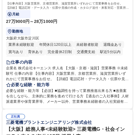
す。 学歴・資格 学歴：大学院 大学 高専 短大 専修学校 高校 語学力： 資
【仕事内容】大阪営業所、京都営業所、滋賀営業所いずれかにて営業事務をお任せ。
格：
【詳細】電話応対・データ入力・伝票や見積の作成・カタログ送付・来客対応・営業所内
で発生する事務業務や業務改善をお任せ。
月給
27万9000円～28万1000円
勤務地
大阪府大阪市淀川区
業界未経験歓迎
年間休日120日以上
未経験者歓迎
退職金あり
賞与あり
育休あり
完全週休2日制
交通費支給
駅近5分以内
土日祝休み
仕事の内容
企業名 株式会社キーエンス 求人名 【大阪・京都・滋賀】営業事務 ※未経
験可 仕事の内容 【仕事内容】大阪営業所、京都営業所、滋賀営業所いず
れかにて営業事務をお任せ。 【詳細】電話応対・データ入力・伝票や見積
の作成・カタログ送付・来客対応・営業所内で発生する事務業務や業務改
必要な経験・能力等
善をお任せ。 【教育制度】ご入社後、育成担当とペアになりながらOJTに
必要な経験・能力等 【必須】■協調性を持って業務推進出来る方 ■改善案
て業務を覚えていただくことが可能です。業務システムがきちんと構築さ
を出しながら、主体的に業務を進めて行ける方 【過去のご入社事例】人材
れているため、スムーズに仕事に慣れることができる環境です。また、
派遣業界や保育業界等、メーカー以外、営業事務未経験者の入社実績有
「チームで成果を出す文化」があり、良いやり方を積極的に共有しながら
【当社の事務職について】単なる事務ではなく主体性を発揮したサポート
常に改善を目指す風土のため、安心して業務に取り組んでいただけます。
により、キーエンスの付加価値向上に貢献します。ベースの定型業務に加
募集職種 【大阪・京都・滋賀】営業事務 ※未経験可
正社員
えて、お客様や社員の状況に合わせ、能動的なサポート、改善の動きも期
三菱電機プラントエンジニアリング株式会社
待され。組織を支えるスペシャリストとして、チームに貢献し、結果的に
社員から頼られる存在になることができます。平均19:30の退勤以降の業
【大阪】総務人事<未経験歓迎> 三菱電機G・社会イン
務の持ち帰りも禁止されており、メリハリのある働き方となります。 学