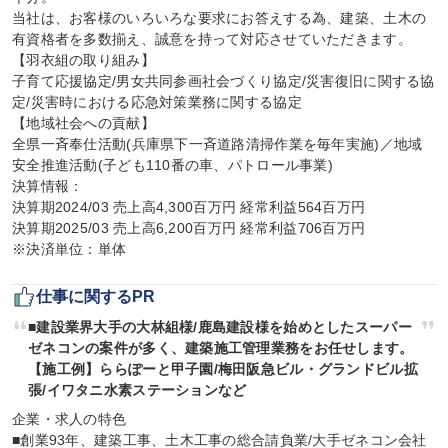
当社は、お客様のいろいろな要求にお答えする為、建築、土木の
有資格者を多数揃え、誠意を持って対応させていただきます。

【羽衣組の取り組み】

子育て応援協定/男女共同参画社会づくり協定/災害復旧に関する協
定/災害時における応急対策業務に関する協定

【地域社会への貢献】

全県一斉奉仕活動(兵庫県下一斉道路清掃作業を毎年実施)／地域
安全推進活動(子ども110番の車、パトロール事業)

決算情報：

決算期2024/03 売上高4,300百万円 経常利益564百万円

決算期2025/03 売上高6,200百万円 経常利益706百万円

※決済単位：単体
仕事に関するPR
■建設業界大手の大林組様/鹿島建設様を始めとしたスーパー
ゼネコンの案件が多く、建築施工管理業務をお任せします。
【施工例】ららぽーと甲子園/梅田阪急ビル・グランドビル拡
張/イワタニ水素ステーションなど
企業・求人の特色

■創業93年、建築工事、土木工事の総合請負業/大手ゼネコン会社