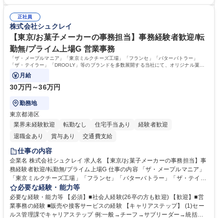
管理サポート ■AMED等公的研究費の申請・報告書類作成補助および経費
経験 【尚可】 ■URA経験または産学連携・研究費管理の経験 ■AMED等の
管理 ■社内外関係者との連絡調整・その他研究開発に関わる総務・庶務 募
公的研究費の申請・執行管理経験 ■英語での文書読解・メール対応力 【働
集職種 研究事務【フルリモート・時短勤務可】
正社員
き方について】フルリモートやハイブリッド勤務、時短勤務など個々のラ
株式会社シュクレイ
イフスタイルに応じた柔軟な働き方が可能です。育児や介護との両立も応
【東京/お菓子メーカーの事務担当】事務経験者歓迎/転
援します。 学歴・資格 学歴：大学院 大学 語学力： 資格：
勤無/プライム上場G 営業事務
「ザ・メープルマニア」「東京ミルクチーズ工場」「フランセ」「バターバトラー」
「ザ・テイラー」「DROOLY」等のブランドを多数展開する当社にて、オリジナル菓子
ブランド商品の事務業務をお任せいたします。
月給
30万円～36万円
勤務地
東京都港区
業界未経験歓迎
転勤なし
住宅手当あり
経験者歓迎
退職金あり
賞与あり
交通費支給
仕事の内容
企業名 株式会社シュクレイ 求人名 【東京/お菓子メーカーの事務担当】事
務経験者歓迎/転勤無/プライム上場G 仕事の内容 「ザ・メープルマニア」
「東京ミルクチーズ工場」「フランセ」「バターバトラー」「ザ・テイラ
ー」「DROOLY」等のブランドを多数展開する当社にて、オリジナル菓子
必要な経験・能力等
ブランド商品の事務業務をお任せいたします。 【具体的な業務内容】 ■店
必要な経験・能力等 【必須】■社会人経験(26卒の方も歓迎) 【歓迎】■営
舗からの発注受付/PC入力業務 ■受電対応(社内/社外) ■商品のマスター登
業事務の経験 ■販売や接客サービスの経験 【キャリアステップ】 (1)セー
録 ■日々の売上抽出・報告 ■提携企業への書類送付業務 ■契約書管理業務
ルス管理課でキャリアステップ 例:一般→チーフ→サブリーダー→統括リ