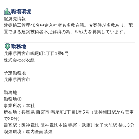
職場環境
配属先情報

建築施工管理40名中途入社者も多数在籍。★案件が多数あり、配
置できる建築技術者不足解消の為、即戦力を募集しています。
勤務地
兵庫県西宮市鳴尾町1丁目1番5号

株式会社羽衣組

予定勤務地

兵庫県西宮市

勤務地

勤務地①

事業所名：本社

所在地：兵庫県 西宮市 鳴尾町1丁目1番5号（阪神梅田駅から電車
で20分）

最寄駅：阪神電鉄 阪神電鉄本線 鳴尾・武庫川女子大前駅 徒歩3分

喫煙環境：屋内全面禁煙
