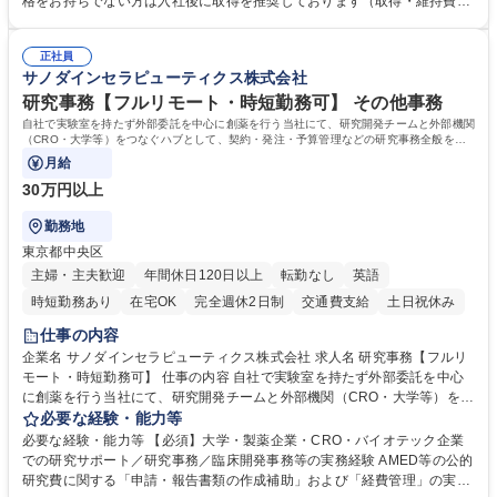
格をお持ちでない方は入社後に取得を推奨しております（取得・維持費用
理・各種稟議書、報告書作成業務・各種台帳管理、交際費・会議費支払報
の一部補助あり） 【求める人物像】 ・向学心豊かで、主体的に行動でき
告書作成及び月次管理・部内総務庶務全般 など※※配属先によっては上記
る方。 ・社内外の多様な関係者と協調して業務を進められるコミュニケー
の他に担当頂く業務が発生する場合があります。 募集職種 【営業事務】
正社員
ション力がある方。 ・チャレンジを厭わず、粘り強く業務に取り組める
サノダインセラピューティクス株式会社
業務職/三井物産グループ/平均残業時間10H/完全週休2日
方。多様な関係者と謙虚に信頼関係を構築でき、期限を意識したスケジュ
ール管理が出来る方。※将来的に他部署（営業部門、コーポレート部門）
研究事務【フルリモート・時短勤務可】 その他事務
へのジョブローテーションの可能性があります。 学歴・資格 学歴：大学
自社で実験室を持たず外部委託を中心に創薬を行う当社にて、研究開発チームと外部機関
院 大学 語学力： 資格：宅地建物取引士
（CRO・大学等）をつなぐハブとして、契約・発注・予算管理などの研究事務全般をお
任せします。
月給
30万円以上
勤務地
東京都中央区
主婦・主夫歓迎
年間休日120日以上
転勤なし
英語
時短勤務あり
在宅OK
完全週休2日制
交通費支給
土日祝休み
仕事の内容
企業名 サノダインセラピューティクス株式会社 求人名 研究事務【フルリ
モート・時短勤務可】 仕事の内容 自社で実験室を持たず外部委託を中心
に創薬を行う当社にて、研究開発チームと外部機関（CRO・大学等）をつ
なぐハブとして、契約・発注・予算管理などの研究事務全般をお任せしま
必要な経験・能力等
す。 ■見積取得、発注、検収、請求処理等の事務手続き ■委託先との定例
必要な経験・能力等 【必須】大学・製薬企業・CRO・バイオテック企業
会議の調整・アジェンダ準備・議事録作成 ■研究報告書、試験関連資料、
での研究サポート／研究事務／臨床開発事務等の実務経験 AMED等の公的
SOP等の整備・版管理・保管 ■研究開発の進捗・タイムライン・予算執行
研究費に関する「申請・報告書類の作成補助」および「経費管理」の実務