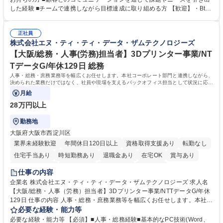
体的な仕事内容】 リードへの電話・メールによるアプローチ/リードナー
した経験 ■チームで連携しながら目標達成に取り組める方 【歓迎】・BtoB
チャリングおよび商談創出/CRMを活用した顧客情報の管理・分析/マーケ
SaaS企業での営業またはインサイドセールス経験 ・製造業向けの営業経
ティング施策と連携したフォローアップ/商談化率向上に向けた改善提案・
験 ・オフライン・オンラインセミナー登壇経験 ・マーケティング施策の
実行/フィールドセールスへの案件連携 募集職種 ★【未経験歓迎】AIで製
正社員
企画・実行経験 ・CRM・リードナーチャリングに関する知見 ・データを
株式会社エヌ・ティ・ティ・データ・ザムテクノロジーズ
造業の未来を変えるインサイドセールス
もとに営業プロセスを改善した経験 学歴・資格 学歴：大学院 大学 高専 短
大 専修学校 高校 語学力： 資格：
【大阪/総務・人事(労務)担当者】3Dプリンター事業/NT
TデータG/年休129日 総務
人事・総務・庶務業務等を幅広くお任せします。本社コーポレート部門と連携しながら、
決められた業務だけではなく、社員や現場を支えるバックオフィス担当として状況に応じ
て柔軟に対応いただくことを期待します。
月給
28万円以上
勤務地
大阪府大阪市西淀川区
業界未経験歓迎
年間休日120日以上
資格取得支援あり
転勤なし
住宅手当あり
時短勤務あり
退職金あり
在宅OK
賞与あり
完全週休2日制
交通費支給
土日祝休み
服装自由
仕事の内容
企業名 株式会社エヌ・ティ・ティ・データ・ザムテクノロジーズ 求人名
【大阪/総務・人事（労務）担当者】3Dプリンター事業/NTTデータG/年休
129日 仕事の内容 人事・総務・庶務業務等を幅広くお任せします。本社コ
ーポレート部門と連携しながら、決められた業務だけではなく、社員や現
必要な経験・能力等
場を支えるバックオフィス担当として状況に応じて柔軟に対応いただくこ
必要な経験・能力等 【必須】■人事・総務経験■基本的なPC技術(Word、