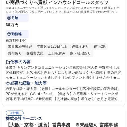
い商品づくりへ貢献 インバウンドコールスタッフ
≪★コミュニケーションを通してキリンのファンを増やしませんか？★≫ お客様のお声
をより良い商品づくりに活かしていく上で、窓口となるお客様相談室でのお仕事です。
月給
30万円
勤務地
東京都中野区
業界未経験歓迎
年間休日120日以上
退職金あり
在宅OK
賞与あり
交通費支給
土日祝休み
寮・社宅あり
仕事の内容
企業名 キリンアンドコミュニケーションズ株式会社 求人名 中野本社【お
客様相談室】お客様のお声をもとにより良い商品づくりへ貢献 仕事の内容
≪★コミュニケーションを通してキリンのファンを増やしませんか？★≫
お客様のお声をより良い商品づくりに活かしていく上で、窓口となるお客
必要な経験・能力等
様相談室でのお仕事です。 日々お客様からいただくキリングループへのご
必要な経験・能力等 【必須】コールセンターやお客様相談室の業務経験、
意見を、企業活動に活かしています。お客様からの声に迅速かつ誠意をも
PCが使える方（Word・Excel）【働き方】在宅勤務・リモートワーク相
って対応、情報提供するとともにグループ内活動に反映しています。 【具
談可/月平均残業7～8時間程度 【入社後の研修】着任から1か月は電話対応
体的には】電話応対、メール、お手紙対応、ご指摘品調査報告書作成、有
のOJTを中心に実施し、電話対応に慣れた段階でメール・手紙のOJTを実
人チャットボット対応など。 【1日の対応件数】■電話：月間一人当たり
施する予定です。独り立ち以降もしっかりフォローする体制を整えていま
平均100件前後■メール・手紙：同上40件前後 募集職種 中野本社【お客様
正社員
すのでご安心ください。 【当社について】キリングループの広報機能を担
株式会社キーエンス
相談室】お客様のお声をもとにより良い商品づくりへ貢献
う会社として、お客様との出会いを大切にし、磨き上げたホスピタリティ
を込めてコミュニケーションをとりながら広報関連業務を行っておりま
【大阪・京都・滋賀】営業事務 ※未経験可 営業事務