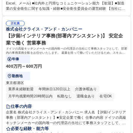
とを期待します。 【詳細】■入退社手続き、社員情報管理■入社時オリエ
Excel、メール) ■社内外と円滑なコミュニケーション能力 【歓迎】■製造
ンテーションの実施■勤怠・各種申請内容の確認■採用業務のサポート■来
業の安全衛生に関する知識・経験■安全衛生委員会の運営経験 【当社につ
客・電話対応 ■郵便物の受領・発送・管理■オフィス設備・備品管理■建
いて】 ◎設立したばかりの会社であり、一緒に企業を立ち上げ・拡大しよ
物・設備修繕の手配及び業者対応■押印・契約書管理等の庶務業務■安全衛
うという意欲のある方を求めています。 ◎経営に近い立場で幅広くキャリ
生に関する業務等■健康診断、産業医面談、休職・復職手続き等の労務サ
正社員
アが磨けます。 ◎NTTデータグループであり福利厚生は充実しているとと
株式会社クライス・アンド・カンパニー
ポート■社内ルールの運用・各種社内案内■その他、拠点運営に関わる管理
もに、働き方改革も推進しています。 学歴・資格 学歴：大学院 大学 高専
部門業務 募集職種 【大阪/総務・人事（労務）担当者】3Dプリンター事
短大 専修学校 語学力： 資格：
【汐留/インテリア事務(部署内アシスタント)】 安定企
業/NTTデータG/年休129日
業で働く 営業事務
ドイツの高級キッチンメーカーの国内唯一の代理店の当社にて事務スタッフとして、部署
内の事務業務全般をお任せいたします。 裁量を持って働いていただけるため、スキルア
ップも可能です。
年俸
400万円～600万円
勤務地
東京都港区
業界未経験歓迎
年間休日120日以上
介護休暇あり
月平均残業時間20時間以内
転勤なし
退職金あり
在宅OK
育休あり
完全週休2日制
インセンティブあり
交通費支給
仕事の内容
駅近5分以内
土日祝休み
企業名 株式会社クライス・アンド・カンパニー 求人名 【汐留/インテリア
事務（部署内アシスタント）】■安定企業で働く 仕事の内容 ドイツの高級
キッチンメーカーの国内唯一の代理店の当社にて事務スタッフとして、部
署内の事務業務全般をお任せいたします。 裁量を持って働いていただける
必要な経験・能力等