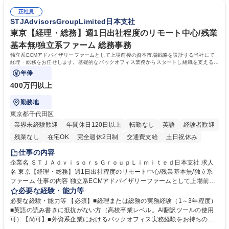
連 ・衛生管理 ・防災関連・公的助成金の管理・オフィス、ファシリティ
院 大学 高専 短大 専修学校 高校 語学力： 資格：
管理 ・福利厚生関連 ・職員からの問合せ、相談対応 ・その他日常の総務
正社員
STJAdvisorsGroupLimited日本支社
業務全般 募集職種 【東京／文京区】公益財団法人の総務人事業務／年間
休日125日
東京【経理・総務】週1日出社程度のリモート中心/残業
基本無/独立系ファーム 総務事務
独立系ECMアドバイザリーファームとして上場前後の資本市場戦略を設計する当社にて
経理・総務をお任せします。基礎的なバックオフィス業務からスタートし組織を支える専
任担当として広く活躍できる環境です。
年俸
400万円以上
勤務地
東京都千代田区
業界未経験歓迎
年間休日120日以上
転勤なし
英語
経験者歓迎
残業なし
在宅OK
完全週休2日制
交通費支給
土日祝休み
仕事の内容
企業名 ＳＴＪＡｄｖｉｓｏｒｓＧｒｏｕｐＬｉｍｉｔｅｄ日本支社 求人
名 東京【経理・総務】週1日出社程度のリモート中心/残業基本無/独立系
ファーム 仕事の内容 独立系ECMアドバイザリーファームとして上場前後
の資本市場戦略を設計する当社にて経理・総務をお任せします。基礎的な
必要な経験・能力等
バックオフィス業務からスタートし組織を支える専任担当として広く活躍
必要な経験・能力等 【必須】■経理または総務の実務経験（1～3年程度）
できる環境です。 ■日常経理、月次および年次決算サポート業務 ■本国
■英語の読み書きに抵抗がない方（高校卒業レベル。AI翻訳ツールの使用
（グローバル）との英文メール対応（AI翻訳ツール等を使用しての対応で
可）【尚可】■外資系企業におけるバックオフィス実務経験をお持ちの方
問題ございません） ■オフィス環境整備、郵便物の発送・受取等の総務業
【必須・尚可要件】簿記などの特別な資格や、TOEIC等のスコアは求めて