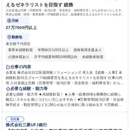
えるゼネラリストを目指す 総務
入社直後は労務（労務管理・給与計算・安全衛生・福利厚生等）からお任せいたします。
将来は総務・採用・教育業務へ守備範囲を広げ、組織運営を支えるゼネラリストをめざせ
ます。
月給
27万7000円以上
勤務地
東京都千代田区
業界未経験歓迎
年間休日120日以上
資格取得支援あり
介護休暇あり
月平均残業時間20時間以内
未経験者歓迎
住宅手当あり
時短勤務あり
退職金あり
在宅OK
賞与あり
仕事の内容
育休あり
完全週休2日制
交通費支給
土日祝休み
寮・社宅あり
企業名 株式会社日立医薬情報ソリューションズ 求人名 【総務・人事】未
経験歓迎/日立グループ/組織運営を支えるゼネラリストを目指す 仕事の内
容 入社直後は労務（労務管理・給与計算・安全衛生・福利厚生等）からお
任せいたします。将来は総務・採用・教育業務へ守備範囲を広げ、組織運
必要な経験・能力等
営を支えるゼネラリストをめざせます。 ・初期業務：労働時間管理、給与
必要な経験・能力等 ★未経験歓迎！ ★人事・総務領域を横断的に経験し
計算、社会保険対応、福利厚生管理、安全衛生、健康経営推進等をお任せ
幅広いスキルを身につけたい方におすすめ！ ■労務管理(給与計算・社会保
します。ご経験に応じて、休職者管理など、幅広く経験を積んでいただき
険手続き・勤怠管理など)に関心があり主体的に取り組める方 ※労務経験
ます。 ・将来的な広がり：総務・採用・教育・税務対応・経営企画等。
者は早期にご活躍いただけます。 ■チームで仕事を推進できる方■将来は
★メンバーがマンツーマンで丁寧に教えるため、ご経験が浅くても安心！
マネジメント職として活躍したい 【尚可】■人事、労務、採用、教育業務
幅広く経験を積みたい意欲がある方に最適な環境です。 募集職種 【総
正社員
のご経験 ■労務管理（給与計算・社会保険手続き・勤怠管理など）の経験
株式会社三菱UFJ銀行
務・人事】未経験歓迎/日立グループ/組織運営を支えるゼネラリストを目
■衛生管理者の資格をお持ちの方 学歴・資格 学歴：大学院 大学 高専 短大