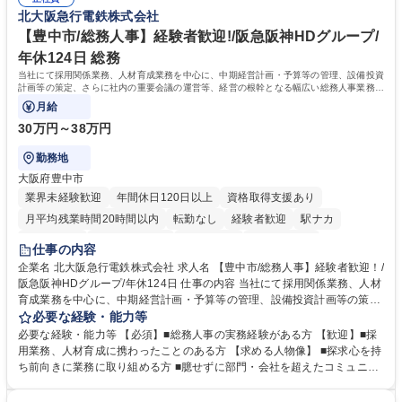
道路施設や道路工事現場の見学ツアー事業 ※入社後は上記いずれかの部門
部門など多岐に渡る業務を経験できます。 ■様々なプロジェクト：駐車場
北大阪急行電鉄株式会社
へ配属。※業務内容変更の範囲：会社の定める業務 募集職種 【都庁グル
事業の他、新宿駅西口広場内に設置された照明を兼ねた広告「ブライトサ
ープ】総合職（事務）◇残業月平均9時間未満／有給年平均16日取得
イン」の管理運営を行うなど、事業収益を生み出す活動を積極的に行って
【豊中市/総務人事】経験者歓迎!/阪急阪神HDグループ/
います。 学歴・資格 学歴：大学院 大学 高専 短大 専修学校 高校 語学力：
年休124日 総務
資格：
当社にて採用関係業務、人材育成業務を中心に、中期経営計画・予算等の管理、設備投資
計画等の策定、さらに社内の重要会議の運営等、経営の根幹となる幅広い総務人事業務全
般を担当していただきます。
月給
30万円～38万円
勤務地
大阪府豊中市
業界未経験歓迎
年間休日120日以上
資格取得支援あり
月平均残業時間20時間以内
転勤なし
経験者歓迎
駅ナカ
退職金あり
完全週休2日制
交通費支給
駅近5分以内
仕事の内容
土日祝休み
服装自由
昼食補助あり
食事補助あり
企業名 北大阪急行電鉄株式会社 求人名 【豊中市/総務人事】経験者歓迎！/
阪急阪神HDグループ/年休124日 仕事の内容 当社にて採用関係業務、人材
育成業務を中心に、中期経営計画・予算等の管理、設備投資計画等の策
定、さらに社内の重要会議の運営等、経営の根幹となる幅広い総務人事業
必要な経験・能力等
務全般を担当していただきます。 【主な業務内容】 ■採用関係業務および
必要な経験・能力等 【必須】■総務人事の実務経験がある方 【歓迎】■採
人材育成(社員研修)業務の推進 ■中期経営計画および予算等の管理 ■設備
用業務、人材育成に携わったことのある方 【求める人物像】 ■探求心を持
投資計画等の策定 ■社内の重要会議の運営 ■その他総務人事業務全般 【入
ち前向きに業務に取り組める方 ■臆せずに部門・会社を超えたコミュニケ
社後】入社後は採用や育成をメインに担当し将来的には経営根幹に関わる
ーションの取れる方 ■自分で考えて行動のできる方 ■第二の創業期を迎え
総務人事業務全般へ幅広く従事していただきます。 募集職種 【豊中市/総
る当社で組織の次代を担うネクスト人材として長期的に成長したい方 ■周