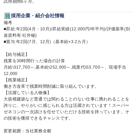
試用期間6ヶ月。
採用企業・紹介会社情報
備考

■昇給:年2回(4月・10月)/昇給実績(12,000円/年平均)/評価基準(別
途資料有:社外秘)

■賞与:年2回(7月、12月)（基本給×3.2カ月）

【給与補足】

残業を30時間行った場合の計算

月給\317,700～,基本給\252,000～,残業代\53,700～、現場手当
12,000

【残業補足】

働き方改革で残業時間削減に取り組んでいます。

【活躍している人物像】

大規模建築など普通では関わることのない仕事に携われることを
誇りに、やりがいに感じられる方は活躍されています！スーパー
ゼネコンの一次請けを任せていただける技術を持っています。そ
の技術を獲得できるチャンスです。

変更範囲：当社業務全般
