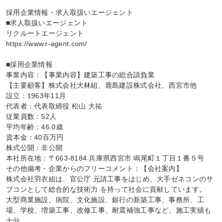
採用企業情報・求人取扱いエージェント

■求人取扱いエージェント

リクルートエージェント

https://www.r-agent.com/

■採用企業情報

事業内容：【事業内容】建築工事の総合請負業

【主要顧客】株式会社大林組、鹿島建設株式会社、西宮市他

設立：1963年11月

代表者：代表取締役 松山 大祐

従業員数：52人

平均年齢：46.0歳

資本金：40百万円

株式公開：非公開

本社所在地：〒663-8184 兵庫県西宮市 鳴尾町１丁目１番５号

その他備考・企業からのフリーコメント：【会社案内】

株式会社羽衣組は、官公庁 元請工事をはじめ、大手ゼネコンのサ
ブコンとして総合的な技術力 を持って社会に貢献しています。

大型商業施設、病院、文化施設、銀行の新築工事、事務所、工
場、学校、増築工事、改修工事、耐震補強工事など、施工実績も
十分。
