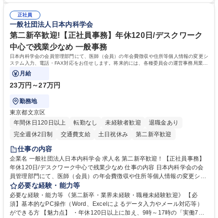
務全般 ■その他バックオフィス関連サポート ※ご経験に合わせて無理なく
おりません。日々の事務処理を丁寧かつ正確に行える方を歓迎します。
業務をお任せします。残業も基本的には発生せず、ご自身のペースで業務
正社員
【働き方について】現在は週4日程度の在宅勤務を実施しており、ワーク
一般社団法人日本内科学会
を進めやすく定着率の高い環境です。 募集職種 東京【経理・総務】週1日
ライフバランスを重視する方に最適な環境です（フルリモートも面接で相
出社程度のリモート中心/残業基本無/独立系ファーム
談可）。【求める人物像】幅広いバックオフィス業務に柔軟に対応でき、
第二新卒歓迎!【正社員事務】年休120日/デスクワーク
社内外と円滑にコミュニケーションを取りながら業務を推進できる方 学
中心で残業少なめ 一般事務
歴・資格 学歴：大学院 大学 高専 短大 専修学校 高校 語学力： 資格：
日本内科学会の会員管理部門にて、医師（会員）の年会費徴収や住所等個人情報の変更シ
ステム入力、電話・FAX対応をお任せします。将来的には、各種委員会の運営事務局業務
などにも幅広く携わっていただきます。
月給
23万円～27万円
勤務地
東京都文京区
年間休日120日以上
転勤なし
未経験者歓迎
退職金あり
完全週休2日制
交通費支給
土日祝休み
第二新卒歓迎
仕事の内容
企業名 一般社団法人日本内科学会 求人名 第二新卒歓迎！【正社員事務】
年休120日/デスクワーク中心で残業少なめ 仕事の内容 日本内科学会の会
員管理部門にて、医師（会員）の年会費徴収や住所等個人情報の変更シス
テム入力、電話・FAX対応をお任せします。将来的には、各種委員会の運
必要な経験・能力等
営事務局業務などにも幅広く携わっていただきます。 【会員管理・データ
必要な経験・能力等 《第二新卒・業界未経験・職種未経験歓迎》 【必
入力業務】 ・医師（会員）の住所変更、個人情報のシステム登録・更新
須】基本的なPC操作（Word、Excelによるデータ入力やメール対応等）
・年会費の徴収管理や入金データの照合確認 【問い合わせ対応】 ・会員
ができる方 【魅力点】 ・年休120日以上に加え、9時～17時の「実働7時