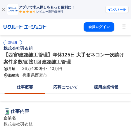
アプリで求人探しをもっと便利に！
インストール
レビュー高評価
無料
会員ログイン
正社員
株式会社羽衣組
【西宮/建築施工管理】年休125日 大手ゼネコン一次請け
案件多数/面接1回 建築施工管理
26万4000円～40万円
月給
兵庫県西宮市
勤務地
仕事概要
応募について
採用企業情報
仕事内容
企業名

株式会社羽衣組
