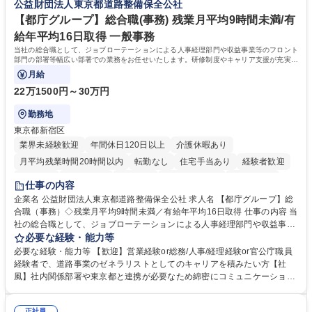
公益財団法人東京都道路整備保全公社
甚大化など、これまで以上に社会課題解決の重要性が高まっています。
「未来の日常」の創造に向けて持続可能な社会の実現に貢献してまいりま
【都庁グループ】総合職(事務) 残業月平均9時間未満/有
す。 学歴・資格 学歴：大学院 大学 語学力： 資格：
給年平均16日取得 一般事務
当社の総合職として、ジョブローテーションによる人事経理部門や収益事業等のフロント
部門の部署等幅広い部署での業務をお任せいたします。研修制度やキャリア支援が充実し
ております！ ※下記業務詳細
月給
22万1500円～30万円
勤務地
東京都新宿区
業界未経験歓迎
年間休日120日以上
介護休暇あり
月平均残業時間20時間以内
転勤なし
住宅手当あり
経験者歓迎
研修あり
退職金あり
賞与あり
完全週休2日制
交通費支給
仕事の内容
駅近5分以内
資格取得手当あり
食事補助あり
企業名 公益財団法人東京都道路整備保全公社 求人名 【都庁グループ】総
合職（事務）◇残業月平均9時間未満／有給年平均16日取得 仕事の内容 当
社の総合職として、ジョブローテーションによる人事経理部門や収益事業
等のフロント部門の部署等幅広い部署での業務をお任せいたします。研修
必要な経験・能力等
制度やキャリア支援が充実しております！ ※下記業務詳細 【業務詳細】■
必要な経験・能力等 【歓迎】営業経験or総務/人事/経理経験or官公庁職員
管理部門：広報、人事、経理など当公社の運営に係る管理業務 ■収益部
経験者で、道路事業のゼネラリストとしてのキャリアを積みたい方【社
門：駐車場の新規開拓、管理運営、新宿駅西口広場の「イベントコーナ
風】社内関係部署や東京都と連携が必要なため綿密にコミュニケーション
ー」などの管理運営 ■道路部門：整備の急がれる骨格幹線道路や木造住宅
を図っています。 【業務の魅力】■幅広く携われる：総合職（事務）で
密集地域の特定整備路線の用地取得、道路に関する普及啓発事業、都内の
は、駐車場の管理運営や道路用地の取得、公益財団法人の中枢を担う管理
正社員