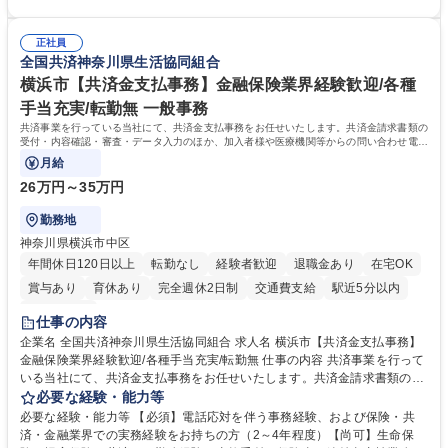
■ホームページへの問い合わせ対応 など 募集職種 【東京/お菓子メーカー
ーダー→マネージャー (2)他ポジションへのキャリアも可能 ※過去、未経
の事務担当】事務経験者歓迎/転勤無/プライム上場G
験で経営管理部内で経理へ異動した方もいらっしゃいます。年3回の面談
正社員
や個別面談を通してご自身のキャリアと向き合っていただき、会社として
全国共済神奈川県生活協同組合
もバックアップしていきます。 学歴・資格 学歴：大学院 大学 高専 短大
専修学校 高校 語学力： 資格：
横浜市【共済金支払事務】金融保険業界経験歓迎/各種
手当充実/転勤無 一般事務
共済事業を行っている当社にて、共済金支払事務をお任せいたします。共済金請求書類の
受付・内容確認・審査・データ入力のほか、加入者様や医療機関等からの問い合わせ電話
対応や書類発送等を担当します。
月給
26万円～35万円
勤務地
神奈川県横浜市中区
年間休日120日以上
転勤なし
経験者歓迎
退職金あり
在宅OK
賞与あり
育休あり
完全週休2日制
交通費支給
駅近5分以内
土日祝休み
仕事の内容
企業名 全国共済神奈川県生活協同組合 求人名 横浜市【共済金支払事務】
金融保険業界経験歓迎/各種手当充実/転勤無 仕事の内容 共済事業を行って
いる当社にて、共済金支払事務をお任せいたします。共済金請求書類の受
付・内容確認・審査・データ入力のほか、加入者様や医療機関等からの問
必要な経験・能力等
い合わせ電話対応や書類発送等を担当します。 ■共済金請求書類の受付、
必要な経験・能力等 【必須】電話応対を伴う事務経験、および保険・共
内容確認、および共済金支払に関する審査・事務処理業務全般を担当 ■専
済・金融業界での実務経験をお持ちの方（2～4年程度）【尚可】生命保