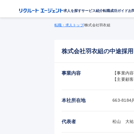
求人を探す
サービス紹介
転職成功ガイド
お
転職・求人トップ
/
株式会社羽衣組
株式会社羽衣組の中途採用
事業内容
【事業内容
【主要顧客
本社所在地
663-8
代表者
松山　大祐