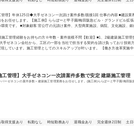
格取得支援あり
転勤なし
時短勤務あり
退職金あり
完全週休2日制
土日
任せします。【施工例】ららぽーと甲子園/梅田阪急ビル・グランドビル拡張/イワタニ
環境です。 ■対象顧客:官公庁の元請け案件、大型商業施設、病院、文化施設、
各現場に事務所を設置)/出張なし/直行直帰可 基本的に電車で通勤可能な現場とな
◆大手ゼネコン一次請け案件多数/面接1回
建築施工管理経験をお持ちの方※年数・案件規模不問【歓迎】■1、2級建築施工管理
現しています。施工管理としてのスキルアップが叶います。 【働き方改革実施中】
出勤となった場合は振替休日取得必須です。 学歴・資格 学歴：大学 高専 短大 専修学校 高校 語学力：
技士
施工管理】大手ゼネコン一次請案件多数で安定 建築施工管理
ーパーゼネコンの案件多数＞建築施工管理業務をお任せします。(施工例)ららぽーと甲子園/梅田阪
格取得支援あり
転勤なし
時短勤務あり
退職金あり
完全週休2日制
土日