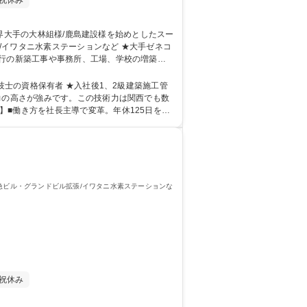
祝休み
水素ステーションなど ★大手ゼネコ
銀行の新築工事や事務所、工場、学校の増築、
ります。 ※建物の改変を伴う業務は含みません
技士の資格保有者 ★入社後1、2級建築施工管
■働き方を社長主導で変革。年休125日を実
急ビル・グランドビル拡張/イワタニ水素ステーションな
祝休み