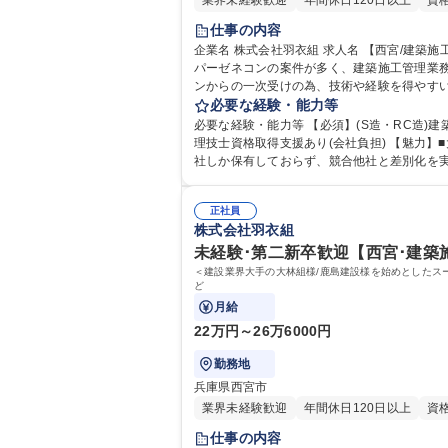
業界未経験歓迎
年間休日120日以上
資
仕事の内容
企業名 株式会社羽衣組 求人名 【西宮/建築施工管理】年休125日◆大手ゼネコン一次請け案件多数/面接1回 仕事の内容 ■建設業界大手の大林組様/鹿島建設様を始めとしたスー
パーゼネコンの案件が多く、建築施工管理業務をお
ンからの一次受けの為、技術や経験を得やすい
改修、耐震補強工事 ■対応地域:京阪神奈良(
必要な経験・能力等
募集職種 【西宮/建築施工管理】年休125日
必要な経験・能力等 【必須】(S造・RC造)
理技士資格取得支援あり(会社負担) 【魅力】■大手ゼネコン会社から、工区の一部を当社で担当する契約を請け負っており技術力の高さが強みです。この技術力は関西でも数
社しか保有しておらず、競合他社と差別化を実
現できました。出退勤情報はスマートフォンのシステムで管理し、土日
資格：1級建築施工管理技士 2級建築施工管理
正社員
株式会社羽衣組
未経験･第二新卒歓迎【西宮･建築
＜建設業界大手の大林組様/鹿島建設様を始めとしたス
ど
月給
22万円～26万6000円
勤務地
兵庫県西宮市
業界未経験歓迎
年間休日120日以上
資
仕事の内容