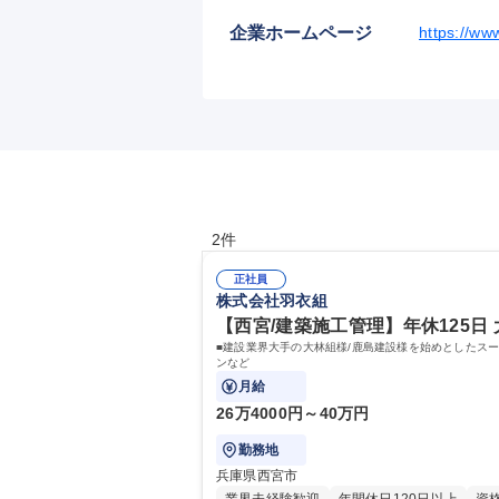
企業ホームページ
https://ww
2件
正社員
株式会社羽衣組
【西宮/建築施工管理】年休125日
■建設業界大手の大林組様/鹿島建設様を始めとしたス
ンなど
月給
26万4000円～40万円
勤務地
兵庫県西宮市