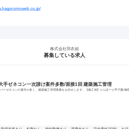
w.hagoromoweb.co.jp/
株式会社羽衣組
募集している求人
 大手ゼネコン一次請け案件多数/面接1回 建築施工管理
ーパーゼネコンの案件が多く、建築施工管理業務をお任せします。【施工例】ららぽーと甲子園/梅