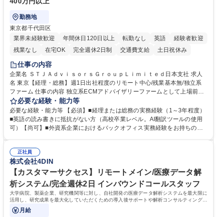
400万円以上
勤務地
東京都千代田区
業界未経験歓迎
年間休日120日以上
転勤なし
英語
経験者歓迎
残業なし
在宅OK
完全週休2日制
交通費支給
土日祝休み
仕事の内容
企業名 ＳＴＪＡｄｖｉｓｏｒｓＧｒｏｕｐＬｉｍｉｔｅｄ日本支社 求人
名 東京【経理・総務】週1日出社程度のリモート中心/残業基本無/独立系
ファーム 仕事の内容 独立系ECMアドバイザリーファームとして上場前後
の資本市場戦略を設計する当社にて経理・総務をお任せします。基礎的な
必要な経験・能力等
バックオフィス業務からスタートし組織を支える専任担当として広く活躍
必要な経験・能力等 【必須】■経理または総務の実務経験（1～3年程度）
できる環境です。 ■日常経理、月次および年次決算サポート業務 ■本国
■英語の読み書きに抵抗がない方（高校卒業レベル。AI翻訳ツールの使用
（グローバル）との英文メール対応（AI翻訳ツール等を使用しての対応で
可）【尚可】■外資系企業におけるバックオフィス実務経験をお持ちの方
問題ございません） ■オフィス環境整備、郵便物の発送・受取等の総務業
【必須・尚可要件】簿記などの特別な資格や、TOEIC等のスコアは求めて
務全般 ■その他バックオフィス関連サポート ※ご経験に合わせて無理なく
おりません。日々の事務処理を丁寧かつ正確に行える方を歓迎します。
業務をお任せします。残業も基本的には発生せず、ご自身のペースで業務
正社員
【働き方について】現在は週4日程度の在宅勤務を実施しており、ワーク
株式会社4DIN
を進めやすく定着率の高い環境です。 募集職種 東京【経理・総務】週1日
ライフバランスを重視する方に最適な環境です（フルリモートも面接で相
出社程度のリモート中心/残業基本無/独立系ファーム
談可）。【求める人物像】幅広いバックオフィス業務に柔軟に対応でき、
【カスタマーサクセス】リモートメイン/医療データ解
社内外と円滑にコミュニケーションを取りながら業務を推進できる方 学
析システム/完全週休2日 インバウンドコールスタッフ
歴・資格 学歴：大学院 大学 高専 短大 専修学校 高校 語学力： 資格：
大学病院、製薬企業、研究機関等に対し、自社開発の医療データ解析システムを最大限に
活用し、研究成果を最大化していただくための導入後サポートや解析コンサルティング、
活用アドバイス業務等をお任せします。
月給