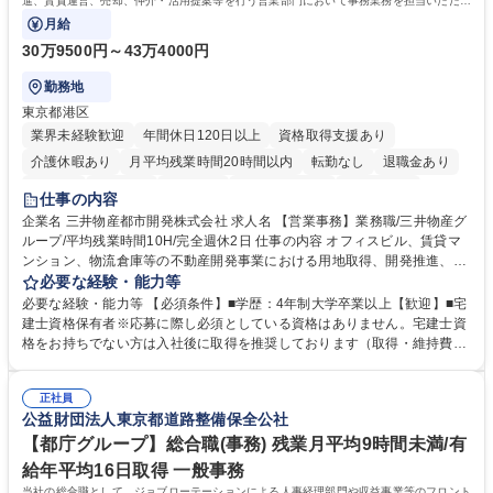
進、賃貸運営、売却、仲介・活用提案等を行う営業部門において事務業務を担当いただき
ます。
月給
30万9500円～43万4000円
勤務地
東京都港区
業界未経験歓迎
年間休日120日以上
資格取得支援あり
介護休暇あり
月平均残業時間20時間以内
転勤なし
退職金あり
在宅OK
賞与あり
育休あり
完全週休2日制
交通費支給
仕事の内容
駅近5分以内
土日祝休み
寮・社宅あり
企業名 三井物産都市開発株式会社 求人名 【営業事務】業務職/三井物産グ
ループ/平均残業時間10H/完全週休2日 仕事の内容 オフィスビル、賃貸マ
ンション、物流倉庫等の不動産開発事業における用地取得、開発推進、賃
貸運営、売却、仲介・活用提案等を行う営業部門において事務業務を担当
必要な経験・能力等
いただきます。 【詳細】・契約書管理、契約書製本、捺印対応、ファイリ
必要な経験・能力等 【必須条件】■学歴：4年制大学卒業以上【歓迎】■宅
ング、登記簿取得、調書取得・支払業務（各種費用支払、支払管理、請
建士資格保有者※応募に際し必須としている資格はありません。宅建士資
求・支払データ登録、取引先マスター申請対応）・予算作成及び予実管
格をお持ちでない方は入社後に取得を推奨しております（取得・維持費用
理・各種稟議書、報告書作成業務・各種台帳管理、交際費・会議費支払報
の一部補助あり） 【求める人物像】 ・向学心豊かで、主体的に行動でき
告書作成及び月次管理・部内総務庶務全般 など※※配属先によっては上記
る方。 ・社内外の多様な関係者と協調して業務を進められるコミュニケー
の他に担当頂く業務が発生する場合があります。 募集職種 【営業事務】
正社員
ション力がある方。 ・チャレンジを厭わず、粘り強く業務に取り組める
公益財団法人東京都道路整備保全公社
業務職/三井物産グループ/平均残業時間10H/完全週休2日
方。多様な関係者と謙虚に信頼関係を構築でき、期限を意識したスケジュ
ール管理が出来る方。※将来的に他部署（営業部門、コーポレート部門）
【都庁グループ】総合職(事務) 残業月平均9時間未満/有
へのジョブローテーションの可能性があります。 学歴・資格 学歴：大学
給年平均16日取得 一般事務
院 大学 語学力： 資格：宅地建物取引士
当社の総合職として、ジョブローテーションによる人事経理部門や収益事業等のフロント