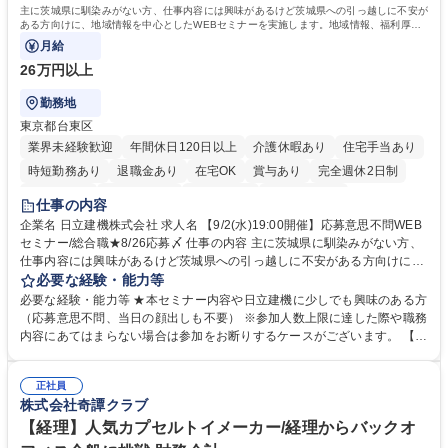
資格：
主に茨城県に馴染みがない方、仕事内容には興味があるけど茨城県への引っ越しに不安が
ある方向けに、地域情報を中心としたWEBセミナーを実施します。地域情報、福利厚生
情報等をお伝えします。
月給
26万円以上
勤務地
東京都台東区
業界未経験歓迎
年間休日120日以上
介護休暇あり
住宅手当あり
時短勤務あり
退職金あり
在宅OK
賞与あり
完全週休2日制
交通費支給
駅近5分以内
土日祝休み
食事補助あり
仕事の内容
企業名 日立建機株式会社 求人名 【9/2(水)19:00開催】応募意思不問WEB
セミナー/総合職★8/26応募〆 仕事の内容 主に茨城県に馴染みがない方、
仕事内容には興味があるけど茨城県への引っ越しに不安がある方向けに、
地域情報を中心としたWEBセミナーを実施します。地域情報、福利厚生情
必要な経験・能力等
報等をお伝えします。 【セミナー内容】■地域説明、周辺施設情報を中心
必要な経験・能力等 ★本セミナー内容や日立建機に少しでも興味のある方
にお伝えし、住宅相場や実際に社員がどの地域に住んでどのような生活を
（応募意思不問、当日の顔出しも不要） ※参加人数上限に達した際や職務
しているのかについてもお伝えします。日立建機には借上げ部屋制度、住
内容にあてはまらない場合は参加をお断りするケースがございます。 【主
宅手当制度、引っ越し代補助等、手厚い福利厚生もございます。■会社説
な求人】■人事 ■法務 ■新規事業開発 ■情報セキュリティ ■ITサービスマネ
明やポジション概要等についてもお話します。■WEBセミナーですので、
ジメント（ITILフレーム）等 学歴・資格 学歴：大学院 大学 語学力： 資
参加時のお顔出しも不要です。ぜひ、お気軽にエントリーください。 募集
正社員
格：
株式会社奇譚クラブ
職種 【9/2(水)19:00開催】応募意思不問WEBセミナー/総合職★8/26応募
〆
【経理】人気カプセルトイメーカー/経理からバックオ