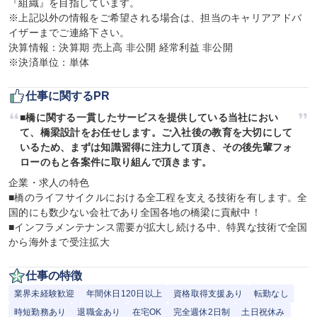
『組織』を目指しています。

※上記以外の情報をご希望される場合は、担当のキャリアアドバ
イザーまでご連絡下さい。

決算情報：決算期 売上高 非公開 経常利益 非公開

※決済単位：単体
仕事に関するPR
■橋に関する一貫したサービスを提供している当社におい
て、橋梁設計をお任せします。ご入社後の教育を大切にして
いるため、まずは知識習得に注力して頂き、その後先輩フォ
ローのもと各案件に取り組んで頂きます。
企業・求人の特色

■橋のライフサイクルにおける全工程を支える技術を有します。全
国的にも数少ない会社であり全国各地の橋梁に貢献中！

■インフラメンテナンス需要が拡大し続ける中、特異な技術で全国
から海外まで受注拡大
仕事の特徴
業界未経験歓迎
年間休日120日以上
資格取得支援あり
転勤なし
時短勤務あり
退職金あり
在宅OK
完全週休2日制
土日祝休み