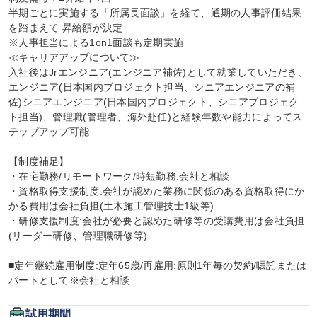
半期ごとに実施する「所属長面談」を経て、通期の人事評価結果
を踏まえて 昇給額が決定

※人事担当による1on1面談も定期実施

≪キャリアアップについて≫

入社後はJrエンジニア(エンジニア補佐)として就業していただき、
エンジニア(日本国内プロジェクト担当、シニアエンジニアの補
佐)シニアエンジニア(日本国内プロジェクト、シニアプロジェク
ト担当)、管理職(管理者、海外赴任)と経験年数や能力によってス
テップアップ可能

【制度補足】

・在宅勤務/リモートワーク/時短勤務:会社と相談

・資格取得支援制度:会社が認めた業務に関係のある資格取得にか
かる費用は会社負担(土木施工管理技士1級等)

・研修支援制度:会社が必要と認めた研修等の受講費用は会社負担
(リーダー研修、管理職研修等)

■定年継続雇用制度:定年65歳/再雇用:原則1年毎の契約/嘱託または
パートとして※会社と相談
試用期間