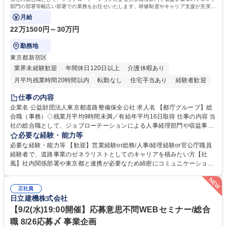
部門の部署等幅広い部署での業務をお任せいたします。研修制度やキャリア支援が充実し
ております！ ※下記業務詳細
月給
22万1500円～30万円
勤務地
東京都新宿区
業界未経験歓迎
年間休日120日以上
介護休暇あり
月平均残業時間20時間以内
転勤なし
住宅手当あり
経験者歓迎
研修あり
退職金あり
賞与あり
完全週休2日制
交通費支給
仕事の内容
駅近5分以内
資格取得手当あり
食事補助あり
企業名 公益財団法人東京都道路整備保全公社 求人名 【都庁グループ】総
合職（事務）◇残業月平均9時間未満／有給年平均16日取得 仕事の内容 当
社の総合職として、ジョブローテーションによる人事経理部門や収益事業
等のフロント部門の部署等幅広い部署での業務をお任せいたします。研修
必要な経験・能力等
制度やキャリア支援が充実しております！ ※下記業務詳細 【業務詳細】■
必要な経験・能力等 【歓迎】営業経験or総務/人事/経理経験or官公庁職員
管理部門：広報、人事、経理など当公社の運営に係る管理業務 ■収益部
経験者で、道路事業のゼネラリストとしてのキャリアを積みたい方【社
門：駐車場の新規開拓、管理運営、新宿駅西口広場の「イベントコーナ
風】社内関係部署や東京都と連携が必要なため綿密にコミュニケーション
ー」などの管理運営 ■道路部門：整備の急がれる骨格幹線道路や木造住宅
を図っています。 【業務の魅力】■幅広く携われる：総合職（事務）で
密集地域の特定整備路線の用地取得、道路に関する普及啓発事業、都内の
は、駐車場の管理運営や道路用地の取得、公益財団法人の中枢を担う管理
道路施設や道路工事現場の見学ツアー事業 ※入社後は上記いずれかの部門
正社員
部門など多岐に渡る業務を経験できます。 ■様々なプロジェクト：駐車場
日立建機株式会社
へ配属。※業務内容変更の範囲：会社の定める業務 募集職種 【都庁グル
事業の他、新宿駅西口広場内に設置された照明を兼ねた広告「ブライトサ
ープ】総合職（事務）◇残業月平均9時間未満／有給年平均16日取得
イン」の管理運営を行うなど、事業収益を生み出す活動を積極的に行って
【9/2(水)19:00開催】応募意思不問WEBセミナー/総合
います。 学歴・資格 学歴：大学院 大学 高専 短大 専修学校 高校 語学力：
職 8/26応募〆 事業企画