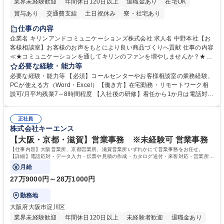
業界未経験歓迎
年間休日120日以上
退職金あり
在宅OK
賞与あり
交通費支給
土日祝休み
寮・社宅あり
仕事の内容
企業名 キリンアンドコミュニケーションズ株式会社 求人名 中野本社【お
客様相談室】お客様のお声をもとにより良い商品づくりへ貢献 仕事の内容
≪★コミュニケーションを通してキリンのファンを増やしませんか？★≫
お客様のお声をより良い商品づくりに活かしていく上で、窓口となるお客
必要な経験・能力等
様相談室でのお仕事です。 日々お客様からいただくキリングループへのご
必要な経験・能力等 【必須】コールセンターやお客様相談室の業務経験、
意見を、企業活動に活かしています。お客様からの声に迅速かつ誠意をも
PCが使える方（Word・Excel）【働き方】在宅勤務・リモートワーク相
って対応、情報提供するとともにグループ内活動に反映しています。 【具
談可/月平均残業7～8時間程度 【入社後の研修】着任から1か月は電話対応
体的には】電話応対、メール、お手紙対応、ご指摘品調査報告書作成、有
のOJTを中心に実施し、電話対応に慣れた段階でメール・手紙のOJTを実
人チャットボット対応など。 【1日の対応件数】■電話：月間一人当たり
施する予定です。独り立ち以降もしっかりフォローする体制を整えていま
平均100件前後■メール・手紙：同上40件前後 募集職種 中野本社【お客様
正社員
すのでご安心ください。 【当社について】キリングループの広報機能を担
株式会社キーエンス
相談室】お客様のお声をもとにより良い商品づくりへ貢献
う会社として、お客様との出会いを大切にし、磨き上げたホスピタリティ
を込めてコミュニケーションをとりながら広報関連業務を行っておりま
【大阪・京都・滋賀】営業事務 ※未経験可 営業事務
す。 学歴・資格 学歴：大学院 大学 高専 短大 専修学校 高校 語学力： 資
【仕事内容】大阪営業所、京都営業所、滋賀営業所いずれかにて営業事務をお任せ。
格：
【詳細】電話応対・データ入力・伝票や見積の作成・カタログ送付・来客対応・営業所内
で発生する事務業務や業務改善をお任せ。
月給
27万9000円～28万1000円
勤務地
大阪府大阪市淀川区
業界未経験歓迎
年間休日120日以上
未経験者歓迎
退職金あり