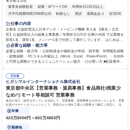
東京都文京区
業界未経験歓迎
副業・WワークOK
年間休日120日以上
月平均残業時間20時間以内
転勤なし
英語
退職金あり
在宅OK
賞与あり
育休あり
完全週休2日制
交通費支給
土日祝休み
仕事の内容
食事補助あり
企業名 公益財団法人日本アンチ・ドーピング機構 求人名 【東京／文京
区】公益財団法人の総務人事業務／年間休日125日 仕事の内容 下記業務を
部長1名、課長1名、メンバー2名で分担して遂行しています。 はじめは担
当者として業務を覚えていただき、ゆくゆくはリーダーやマネージャーポ
必要な経験・能力等
ジションとして活躍いただくことを期待しています。 【総務・人事グルー
必要な経験・能力等 ・公的助成金や補助金の申請・四半期、年間報告経験
プの業務内容】 ・人事制度関連 ・採用活動 ・教育研修の企画、実行 ・勤
・総務経験 ・PCスキル中級以上（Word、Excel、PowerPoint） ・社内外
怠管理 ・官公庁への各種提出 ・法定の会議運営（評議員会、理事会） ・
と円滑な調整ができるコミュニケーション能力 ・口が堅い方 ■歓迎要件
コンプライアンス ・内部規程やルールの管理、整備、文書管理 ・契約関
・採用業務経験 ・英語に抵抗がない方 ・営業経験 学歴・資格 学歴：大学
連 ・衛生管理 ・防災関連・公的助成金の管理・オフィス、ファシリティ
院 大学 高専 短大 専修学校 高校 語学力： 資格：
管理 ・福利厚生関連 ・職員からの問合せ、相談対応 ・その他日常の総務
正社員
ヒガシマルインターナショナル株式会社
業務全般 募集職種 【東京／文京区】公益財団法人の総務人事業務／年間
休日125日
東京都中央区【営業事務・貿易事務】食品商社/残業少
なめ/リモート等相談可 営業事務
食品の加工・販売を行っている当社にて、営業事務・貿易事務をお任せいたします。営業
社員のサポートポジションとして、受発注から海外工場との調整まで幅広く対応し、当社
事業の根幹を支えていただきます。
年俸
420万6000円～603万4800円
勤務地