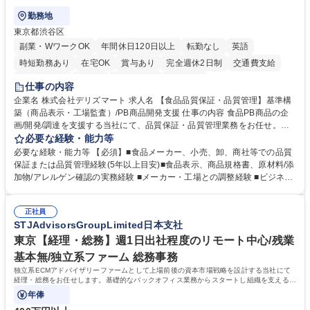
勤務地
東京都渋谷区
副業・WワークOK
年間休日120日以上
転勤なし
英語
時短勤務あり
在宅OK
賞与あり
完全週休2日制
交通費支給
駅近5分以内
中国語
土日祝休み
服装自由
仕事の内容
企業名 株式会社デリズマート 求人名 【食品品質保証・品質管理】基準構
築（商品表示・工場監査）/PB商品開発支援 仕事の内容 食品PB商品の企
画/開発/調達を支援する当社にて、品質保証・品質管理業務をお任せ。商
品規格書、食品表示、原材料/添加物/アレルゲン確認を中心に国内外メー
必要な経験・能力等
カー・工場の品質基準整備から発売後対応まで担います。 【詳細】 ■商品
必要な経験・能力等 【必須】■食品メーカー、小売、卸、商社等での品質
規格書、一括表示、栄養成分、原材料・添加物・アレルゲンの確認 ■メー
保証または品質管理経験(5年以上目安)■食品表示、商品規格書、原材料/添
カーへの修正指示・承認管理 ■国内外工場の監査、製造立会い、改善指導
加物/アレルゲン確認の実務経験 ■メーカー・工場との調整経験 ■ビジネス
■品質基準・審査フロー・管理台帳の構築 ■輸入食品の法規・表示確認 ■ク
で商談ができる日本語力 【歓迎】 ■食品表示検定 中級以上 ■QC検定2級
レーム、品質事故、商品回収時の原因調査、関係先対応、再発防止 ■小売
または3級以上■HACCPに関する研修修了 ■ISO 22000・FSSC 22000・J
企業への品質報告・問い合わせ対応 ■商品開発、物流、営業との連携 ※業
正社員
FS規格の内部監査員研修修了 ■TOEIC700点以上の英語力やビジネス上で
STJAdvisorsGroupLimited日本支社
務内容の変更の範囲：当社業務全般 募集職種 【食品品質保証・品質管
中国語での商談が可能な方 学歴・資格 学歴：大学院 大学 語学力： 資格：
理】基準構築（商品表示・工場監査）/PB商品開発支援
東京【経理・総務】週1日出社程度のリモート中心/残業
基本無/独立系ファーム 総務事務
独立系ECMアドバイザリーファームとして上場前後の資本市場戦略を設計する当社にて
経理・総務をお任せします。基礎的なバックオフィス業務からスタートし組織を支える専
任担当として広く活躍できる環境です。
年俸