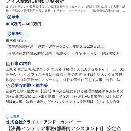
フィス全般に挑戦 財務会計
まずは仕訳入力や日常経理などの経理実務からスタートし、経験や適性に応じて人事・総
務・法務など管理部門全般の業務にも携わっていただきます。少数精鋭の組織のため、管
理部門責任者のもとで幅広い実務経験を
年俸
400万円～600万円
勤務地
東京都渋谷区
業界未経験歓迎
副業・WワークOK
年間休日120日以上
月平均残業時間20時間以内
転勤なし
住宅手当あり
経験者歓迎
退職金あり
完全週休2日制
交通費支給
土日祝休み
服装自由
仕事の内容
企業名 株式会社奇譚クラブ 求人名 【経理】人気カプセルトイメーカー/経
理からバックオフィス全般に挑戦◎ 仕事の内容 まずは仕訳入力や日常経
理などの経理実務からスタートし、経験や適性に応じて人事・総務・法務
など管理部門全般の業務にも携わっていただきます。少数精鋭の組織のた
必要な経験・能力等
め、管理部門責任者のもとで幅広い実務経験を 積みながら、バックオフィ
必要な経験・能力等 【必須】■事業会社における経理実務経験をお持ちの
ス全般の知識・経験を身につけられるポジションです。 【業務詳細】 ■会
方■日商簿記3級以上■出社勤務可能な方 【歓迎】■玩具業界における就労
計ソフト（弥生会計）への仕訳入力■請求書の処理、経費精算 ■売掛金・
経験■人事・法務・総務などのバックオフィス業務経験 【求める人物像】
買掛金管理■入出金管理および支払業務 ※まずは経理業務を中心にお任せ
・状況に応じて柔軟に対応できる方 ・好奇心旺盛で、自身の業務領域を広
し、ご経験や習熟度に応じて人事・総務・法務などバックオフィス業務全
げていきたい方 ・既存のやり方にとらわれず、自ら考えて行動できる方
般へ携わっていただく予定です。 募集職種 【経理】人気カプセルトイメ
正社員
・周囲の状況を見ながら、先回りして業務に取り組める方 ・少人数組織な
株式会社クライス・アンド・カンパニー
ーカー/経理からバックオフィス全般に挑戦◎
らではの変化を前向きに楽しめる方 学歴・資格 学歴：大学院 大学 高専 短
大 専修学校 高校 語学力： 資格：日商簿記検定3級 日商簿記検定2級
【汐留/インテリア事務(部署内アシスタント)】 安定企