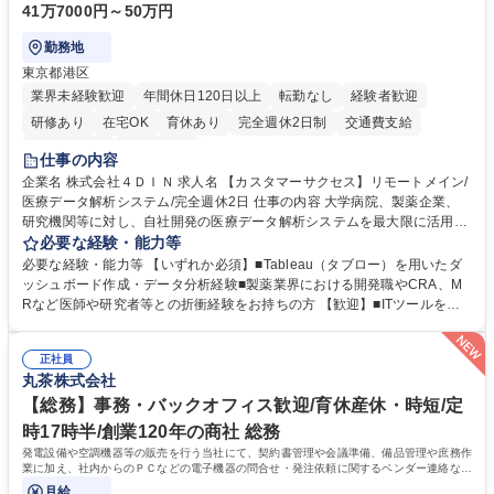
41万7000円～50万円
勤務地
東京都港区
業界未経験歓迎
年間休日120日以上
転勤なし
経験者歓迎
研修あり
在宅OK
育休あり
完全週休2日制
交通費支給
駅近5分以内
土日祝休み
仕事の内容
企業名 株式会社４ＤＩＮ 求人名 【カスタマーサクセス】リモートメイン/
医療データ解析システム/完全週休2日 仕事の内容 大学病院、製薬企業、
研究機関等に対し、自社開発の医療データ解析システムを最大限に活用
し、研究成果を最大化していただくための導入後サポートや解析コンサル
必要な経験・能力等
ティング、活用アドバイス業務等をお任せします。 ■活用コンサルティン
必要な経験・能力等 【いずれか必須】■Tableau（タブロー）を用いたダ
グ：疾患再発率の調査や薬剤効果の可視化等の目的に合わせ、プラットフ
ッシュボード作成・データ分析経験■製薬業界における開発職やCRA、M
ォーム上で可能な解析手法を提案 ■オンボーディング：ツールの操作説明
Rなど医師や研究者等との折衝経験をお持ちの方 【歓迎】■ITツールを用
に加え医療統計やデータ抽出の基礎レクチャー■開発へのフィードバッ
いた顧客サポート経験 【働き方】リモートメインのため、どこからでも参
ク：ユーザー要望を開発部門へ繋ぎ、プロダクトの利便性向上へ貢献。医
画可能です。オンラインツール（ZoomやTeams等）を用いた柔軟なサポ
療現場のDX化を推進するやりがいがあります。【業務内容の変更範囲】
正社員
ート体制を構築しています。 【採用背景】導入先が急増しており、専任の
丸茶株式会社
当社の指定する業務 募集職種 【カスタマーサクセス】リモートメイン/医
カスタマーサクセス組織を強化するための増員採用です。営業担当からの
療データ解析システム/完全週休2日
丁寧なOJTがあり、医療データ解析の専門知識をキャッチアップできる環
【総務】事務・バックオフィス歓迎/育休産休・時短/定
境です。社会貢献性の高い分野で専門性を磨きたい方を歓迎します。 学
時17時半/創業120年の商社 総務
歴・資格 学歴：大学院 大学 高専 短大 専修学校 高校 語学力： 資格：
発電設備や空調機器等の販売を行う当社にて、契約書管理や会議準備、備品管理や庶務作
業に加え、社内からのＰＣなどの電子機器の問合せ・発注依頼に関するベンダー連絡など
の総務業務全般をお任せします。
月給