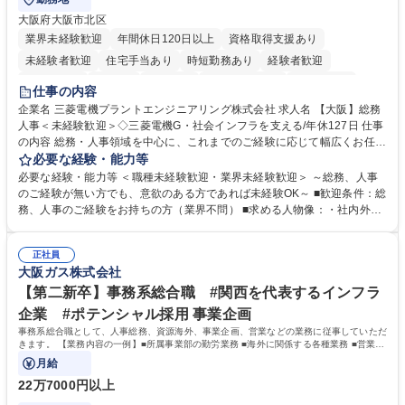
大阪府大阪市北区
業界未経験歓迎
年間休日120日以上
資格取得支援あり
未経験者歓迎
住宅手当あり
時短勤務あり
経験者歓迎
退職金あり
在宅OK
賞与あり
完全週休2日制
交通費支給
仕事の内容
駅近5分以内
土日祝休み
服装自由
寮・社宅あり
食事補助あり
企業名 三菱電機プラントエンジニアリング株式会社 求人名 【大阪】総務
人事＜未経験歓迎＞◇三菱電機G・社会インフラを支える/年休127日 仕事
の内容 総務・人事領域を中心に、これまでのご経験に応じて幅広くお任せ
します。 ＜具体的には＞ ・総務/人事労務（給与・社保・勤怠管理など）
必要な経験・能力等
・採用・教育研修 ・福利厚生運用 など ※基本的には事務所勤務ですが、
必要な経験・能力等 ＜職種未経験歓迎・業界未経験歓迎＞ ～総務、人事
採用や教育等の業務内容により、関西圏以外への日帰り・宿泊を伴う国内
のご経験が無い方でも、意欲のある方であれば未経験OK～ ■歓迎条件：総
出張もございます。 ※担当業務を持ちつつ、お互いに助け合いながら、総
務、人事のご経験をお持ちの方（業界不問） ■求める人物像：・社内外の
務部という組織として協力しながら進める体制です。 募集職種 【大阪】
関係各部門との調整を率先して行い、業務を円滑に遂行できる協調性やコ
総務人事＜未経験歓迎＞◇三菱電機G・社会インフラを支える/年休127日
ミュニケーション能力を持っている方 ・人事総務領域に興味がありゼネラ
正社員
リスト志向をお持ちの方 学歴・資格 学歴：大学院 大学 語学力： 資格：
大阪ガス株式会社
【第二新卒】事務系総合職 #関西を代表するインフラ
企業 #ポテンシャル採用 事業企画
事務系総合職として、人事総務、資源海外、事業企画、営業などの業務に従事していただ
きます。 【業務内容の一例】■所属事業部の勤労業務 ■海外に関係する各種業務 ■営業部
門の企画スタッフ、ルート営業
月給
22万7000円以上