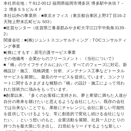
本社所在地：〒812-0012 福岡県福岡市博多区 博多駅中央街７－
２ 博多ＳＳビル４Ｆ

本社以外の事業所：■東京オフィス（東京都台東区上野3丁目16-2 
天翔上野末広町ビル 503）

■佐賀センター（佐賀県三養基郡みやき町大字江口宇中島角3139-
2）

関連会社：■(株)ジュントスコンサルティング：TOCコンサルティ
ング事業

■(株)こすもす：居宅介護サービス事業

その他備考・企業からのフリーコメント：《当社について》

■『橋』のライフサイクルにおいて、すべてのフェーズに対応。新
橋設計・施工、現橋調査・分析、メンテナンス工事などトータル
サービスを展開し、最良のサービスを提供しています。コンクリ
ートに関するさまざまな種類の『橋』の設計・施工によって培わ
れた技術力に強みをもっています。

■創業以来、『多くのお客様に支持され、夢と希望に満ちた人達が
自分の将来を賭けたいと思えるような会社にしたい。既存の会社
では出来ないことでも、果敢にチャレンジし会社に新しい可能性
を提供していけるような、常に創造的で変化し続ける会社になり
たい。」という想いのもと、企業活動を展開。社員一人ひとりの
持つ力を最大限に引き出し、21世紀をリードするような新しい