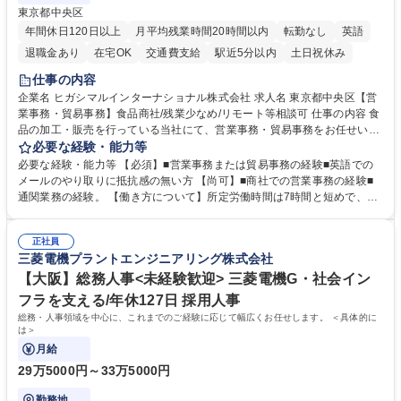
東京都中央区
年間休日120日以上
月平均残業時間20時間以内
転勤なし
英語
退職金あり
在宅OK
交通費支給
駅近5分以内
土日祝休み
仕事の内容
企業名 ヒガシマルインターナショナル株式会社 求人名 東京都中央区【営
業事務・貿易事務】食品商社/残業少なめ/リモート等相談可 仕事の内容 食
品の加工・販売を行っている当社にて、営業事務・貿易事務をお任せいた
します。営業社員のサポートポジションとして、受発注から海外工場との
必要な経験・能力等
調整まで幅広く対応し、当社事業の根幹を支えていただきます。 ■受発注
必要な経験・能力等 【必須】■営業事務または貿易事務の経験■英語での
業務、請求書発行 ■海外工場とのスケジュール調整 ■在庫管理 ■輸入書類
メールのやり取りに抵抗感の無い方 【尚可】■商社での営業事務の経験■
の確認・作成 ■配送手配 ■通関業者を通して行う輸出入業全般 ■倉庫との
通関業務の経験。 【働き方について】所定労働時間は7時間と短めで、残
倉入れ調整等 ※ゼネラリストとしてのキャリアアップを目指すことが可能
業も月平均20時間以下です。時差出勤制度や週1日のリモート勤務も相談
です。単に商品を販売するだけでなく原料の仕入れから販売までをトータ
可能で、ワークライフバランスを保ち長期就業しやすい環境です。 【当社
ルプロデュースしているため、商品に関わる全ての業務をサポート頂きま
正社員
の強み】1991年の設立以来、外食産業を中心としたお客様の多様なニー
三菱電機プラントエンジニアリング株式会社
す。 募集職種 東京都中央区【営業事務・貿易事務】食品商社/残業少なめ/
ズに沿った冷凍水産物等の生産・輸入・販売を一貫して手掛けています。
リモート等相談可
自社工場と海外拠点の強固な連携によるワンストップサービスが最大の強
【大阪】総務人事<未経験歓迎> 三菱電機G・社会イン
みです。 学歴・資格 学歴：大学院 大学 語学力：英語 資格：
フラを支える/年休127日 採用人事
総務・人事領域を中心に、これまでのご経験に応じて幅広くお任せします。 ＜具体的に
は＞
月給
29万5000円～33万5000円
勤務地