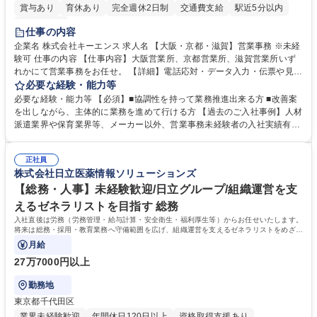
賞与あり
育休あり
完全週休2日制
交通費支給
駅近5分以内
土日祝休み
仕事の内容
企業名 株式会社キーエンス 求人名 【大阪・京都・滋賀】営業事務 ※未経
験可 仕事の内容 【仕事内容】大阪営業所、京都営業所、滋賀営業所いず
れかにて営業事務をお任せ。 【詳細】電話応対・データ入力・伝票や見積
の作成・カタログ送付・来客対応・営業所内で発生する事務業務や業務改
必要な経験・能力等
善をお任せ。 【教育制度】ご入社後、育成担当とペアになりながらOJTに
必要な経験・能力等 【必須】■協調性を持って業務推進出来る方 ■改善案
て業務を覚えていただくことが可能です。業務システムがきちんと構築さ
を出しながら、主体的に業務を進めて行ける方 【過去のご入社事例】人材
れているため、スムーズに仕事に慣れることができる環境です。また、
派遣業界や保育業界等、メーカー以外、営業事務未経験者の入社実績有
「チームで成果を出す文化」があり、良いやり方を積極的に共有しながら
【当社の事務職について】単なる事務ではなく主体性を発揮したサポート
常に改善を目指す風土のため、安心して業務に取り組んでいただけます。
により、キーエンスの付加価値向上に貢献します。ベースの定型業務に加
募集職種 【大阪・京都・滋賀】営業事務 ※未経験可
正社員
えて、お客様や社員の状況に合わせ、能動的なサポート、改善の動きも期
株式会社日立医薬情報ソリューションズ
待され。組織を支えるスペシャリストとして、チームに貢献し、結果的に
社員から頼られる存在になることができます。平均19:30の退勤以降の業
【総務・人事】未経験歓迎/日立グループ/組織運営を支
務の持ち帰りも禁止されており、メリハリのある働き方となります。 学
えるゼネラリストを目指す 総務
歴・資格 学歴：大学院 大学 高専 短大 語学力： 資格：
入社直後は労務（労務管理・給与計算・安全衛生・福利厚生等）からお任せいたします。
将来は総務・採用・教育業務へ守備範囲を広げ、組織運営を支えるゼネラリストをめざせ
ます。
月給
27万7000円以上
勤務地
東京都千代田区
業界未経験歓迎
年間休日120日以上
資格取得支援あり