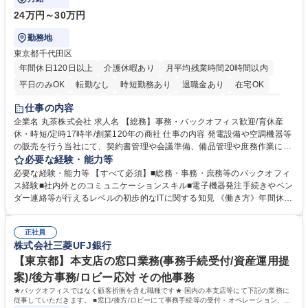
24万円～30万円
勤務地
東京都千代田区
年間休日120日以上
介護休暇あり
月平均残業時間20時間以内
平日のみOK
転勤なし
時短勤務あり
退職金あり
在宅OK
賞与あり
育休あり
完全週休2日制
交通費支給
駅近5分以内
仕事の内容
土日祝休み
企業名 丸茶株式会社 求人名 【総務】事務・バックオフィス歓迎/育休産
休・時短/定時17時半/創業120年の商社 仕事の内容 発電設備や空調機器等
の販売を行う当社にて、契約書管理や会議準備、備品管理や庶務作業に加
え、社内からのＰＣなどの電子機器の問合せ・発注依頼に関するベンダー
必要な経験・能力等
連絡などの総務業務全般をお任せします。 具体的には、契約書管理（保
必要な経験・能力等 【すべて必須】■総務・事務・庶務等のバックオフィ
管・管理のみ）や社内会議室予約・資料添付メール送付等の役員会準備、
ス経験■社内外とのコミュニケーションスキル■電子機器発注手続きやベン
備品購買や庶務業務を担当。併せて入退職時のＰＣ・スマホ発注手続き
ダー連絡等が行えるレベルの初歩的なITに関する知見 《働き方》年間休日
や、社内からの機器不調問合せに対する外部ベンダーへの連絡手配を担い
１２５日で土日祝休み。フレックス制や在宅勤務を併用でき残業も少なく
ます。高度なＩＴ専門知識やトラブル解決スキルは一切不要であり、社外
柔軟に働けます。 《ポジションの魅力》経理や労務は別途分担されている
ベンダーとの連絡調整ができれば対応可能。マニュアル完備で無理なく引
正社員
ため専門経験は不問。作業マニュアルもございます。 《企業の強み》平均
株式会社三菱UFJ銀行
継ぎを受けられる環境です。 募集職種 【総務】事務・バックオフィス歓
勤続年数１３年超の高い定着率。実働７・５時間で残業月１０時間以下。
迎/育休産休・時短/定時17時半/創業120年の商社
賞与年３回で過去５年の支給実績は年平均７カ月分と高水準です。 学歴・
【東京都】本支店の窓口業務(事務手続受付/資産運用提
資格 学歴：大学院 大学 高専 短大 専修学校 高校 語学力： 資格：
案)/後方事務/ロビー応対 その他事務
★バックオフィスではなく顧客折衝を含む職種です★ 国内の本支店等にて下記の業務に
従事していただきます。 ■窓口/後方/ロビーにて事務手続等の受付・オペレーション、お