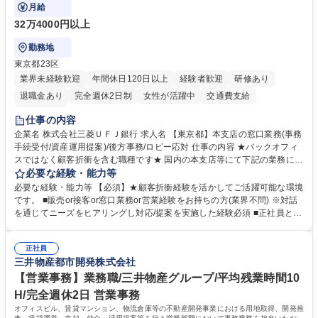
客様対応
月給
32万4000円以上
勤務地
東京都23区
業界未経験歓迎
年間休日120日以上
経験者歓迎
研修あり
退職金あり
完全週休2日制
女性が活躍中
交通費支給
土日祝休み
仕事の内容
企業名 株式会社三菱ＵＦＪ銀行 求人名 【東京都】本支店の窓口業務(事務
手続受付/資産運用提案)/後方事務/ロビー応対 仕事の内容 ★バックオフィ
スではなく顧客折衝を含む職種です★ 国内の本支店等にて下記の業務に従
事していただきます。 ■窓口/後方/ロビーにて事務手続等の受付・オペレ
必要な経験・能力等
ーション、お客様対応 ■窓口にて、ご来店された個人のお客様に対して金
必要な経験・能力等 【必須】★顧客折衝経験を活かしてご活躍可能な環境
融商品のご提案 ■効率的な事務運用の検討・構築等 ≪業務紹介：ご応募前
です。 ■販売or接客or窓口業務or営業経験をお持ちの方(業界不問) ※対話
に必ずご覧ください≫ ※記事 https://www.mysite.bk.mufg.jp/career/circle/
を通じてニーズをヒアリングし対応/提案を実施した経験必須 ■正社員とし
article17/ ※動画 https://youtu.be/H-S7HaJqqbg 募集職種 【東京都】本支
ての就業経験1年以上 【歓迎】■金融業界での就業経験■銀行での預金為替
店の窓口業務(事務手続受付/資産運用提案)/後方事務/ロビー応対
事務経験 ■金融商品の提案・販売経験 ≪魅力≫研修やOJT環境が整ってい
正社員
るので安心して入行いただけます。 幅広いキャリアの選択肢があり、公募
三井物産都市開発株式会社
や社内副業等を活用し、 一人ひとりが挑戦できるカルチャーが浸透してい
ます。 学歴・資格 学歴：大学院 大学 高専 短大 専修学校 高校 語学力：
【営業事務】業務職/三井物産グループ/平均残業時間10
資格：
H/完全週休2日 営業事務
オフィスビル、賃貸マンション、物流倉庫等の不動産開発事業における用地取得、開発推