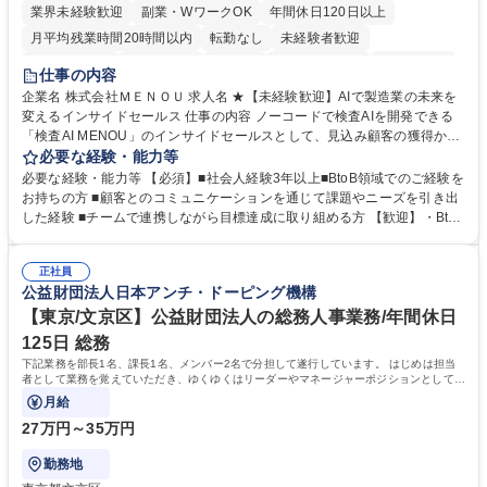
業界未経験歓迎
副業・WワークOK
年間休日120日以上
月平均残業時間20時間以内
転勤なし
未経験者歓迎
時短勤務あり
経験者歓迎
在宅OK
完全週休2日制
交通費支給
仕事の内容
駅近5分以内
土日祝休み
服装自由
企業名 株式会社ＭＥＮＯＵ 求人名 ★【未経験歓迎】AIで製造業の未来を
変えるインサイドセールス 仕事の内容 ノーコードで検査AIを開発できる
「検査AI MENOU」のインサイドセールスとして、見込み顧客の獲得から
商談機会の創出までを担っていただきます。マーケティングとフィールド
必要な経験・能力等
セールスをつなぐ役割として、 適切なタイミングで顧客とコミュニケーシ
必要な経験・能力等 【必須】■社会人経験3年以上■BtoB領域でのご経験を
ョンを取りながら、受注につながる商談機会の最大化を目指します。 【具
お持ちの方 ■顧客とのコミュニケーションを通じて課題やニーズを引き出
体的な仕事内容】 リードへの電話・メールによるアプローチ/リードナー
した経験 ■チームで連携しながら目標達成に取り組める方 【歓迎】・BtoB
チャリングおよび商談創出/CRMを活用した顧客情報の管理・分析/マーケ
SaaS企業での営業またはインサイドセールス経験 ・製造業向けの営業経
ティング施策と連携したフォローアップ/商談化率向上に向けた改善提案・
験 ・オフライン・オンラインセミナー登壇経験 ・マーケティング施策の
実行/フィールドセールスへの案件連携 募集職種 ★【未経験歓迎】AIで製
正社員
企画・実行経験 ・CRM・リードナーチャリングに関する知見 ・データを
公益財団法人日本アンチ・ドーピング機構
造業の未来を変えるインサイドセールス
もとに営業プロセスを改善した経験 学歴・資格 学歴：大学院 大学 高専 短
大 専修学校 高校 語学力： 資格：
【東京/文京区】公益財団法人の総務人事業務/年間休日
125日 総務
下記業務を部長1名、課長1名、メンバー2名で分担して遂行しています。 はじめは担当
者として業務を覚えていただき、ゆくゆくはリーダーやマネージャーポジションとして活
躍いただくことを期待しています。
月給
27万円～35万円
勤務地