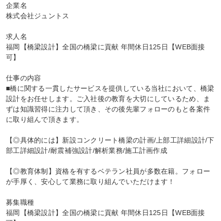
企業名

株式会社ジュントス

求人名

福岡【橋梁設計】全国の橋梁に貢献 年間休日125日【WEB面接
可】

仕事の内容

■橋に関する一貫したサービスを提供している当社において、橋梁
設計をお任せします。ご入社後の教育を大切にしているため、ま
ずは知識習得に注力して頂き、その後先輩フォローのもと各案件
に取り組んで頂きます。

【◎具体的には】新設コンクリート橋梁の計画/上部工詳細設計/下
部工詳細設計/耐震補強設計/解析業務/施工計画作成

【◎教育体制】資格を有するベテラン社員が多数在籍。フォロー
が手厚く、安心して業務に取り組んでいただけます！

募集職種

福岡【橋梁設計】全国の橋梁に貢献 年間休日125日【WEB面接