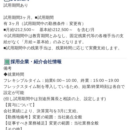
試用期間あり

試用期間3ヶ月。■試用期間

有 3ヶ月（試用期間中の勤務条件：変更有）

■月給\212,500～　基本給\212,500～　を含む/月

※試用期間中は教育期間とみなし、固定残業代等の各種手当の支
給がなく「月給＝基本給」のみとなります。

■試用期間中の残業手当は、残業時間に応じて実費支給します。
採用企業・紹介会社情報
備考

◆就業時間

フレキシブルタイム：始業6:00～10:00、終業：15:00～19:00

フレックスタイム制を導入しているため、始業/終業時刻は各自で
設定が可能

(但し試用期間中は別途所属長と相談の上、設定します)

【賞与について】

会社業績により、決算賞与を3月に支給。

【勤務地備考】変更の範囲：当社拠点全般

【従事すべき業務補足】変更の範囲：当社業務全般

【その他】
