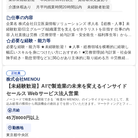
介護休暇あり
月平均残業時間20時間以内
未経験者歓迎
住宅手当あり
時短勤務あり
退職金あり
在宅OK
賞与あり
仕事の内容
育休あり
完全週休2日制
交通費支給
土日祝休み
寮・社宅あり
企業名 株式会社日立医薬情報ソリューションズ 求人名 【総務・人事】未
経験歓迎/日立グループ/組織運営を支えるゼネラリストを目指す 仕事の内
容 入社直後は労務（労務管理・給与計算・安全衛生・福利厚生等）からお
任せいたします。将来は総務・採用・教育業務へ守備範囲を広げ、組織運
必要な経験・能力等
営を支えるゼネラリストをめざせます。 ・初期業務：労働時間管理、給与
必要な経験・能力等 ★未経験歓迎！ ★人事・総務領域を横断的に経験し
計算、社会保険対応、福利厚生管理、安全衛生、健康経営推進等をお任せ
幅広いスキルを身につけたい方におすすめ！ ■労務管理(給与計算・社会保
します。ご経験に応じて、休職者管理など、幅広く経験を積んでいただき
険手続き・勤怠管理など)に関心があり主体的に取り組める方 ※労務経験
ます。 ・将来的な広がり：総務・採用・教育・税務対応・経営企画等。
者は早期にご活躍いただけます。 ■チームで仕事を推進できる方■将来は
★メンバーがマンツーマンで丁寧に教えるため、ご経験が浅くても安心！
マネジメント職として活躍したい 【尚可】■人事、労務、採用、教育業務
幅広く経験を積みたい意欲がある方に最適な環境です。 募集職種 【総
正社員
のご経験 ■労務管理（給与計算・社会保険手続き・勤怠管理など）の経験
株式会社MENOU
務・人事】未経験歓迎/日立グループ/組織運営を支えるゼネラリストを目
■衛生管理者の資格をお持ちの方 学歴・資格 学歴：大学院 大学 高専 短大
指す
専修学校 高校 語学力： 資格：
【未経験歓迎】AIで製造業の未来を変えるインサイド
セールス Webサービス法人営業
ノーコードで検査AIを開発できる「検査AI MENOU」のインサイドセールスとして、見
込み顧客の獲得から商談機会の創出までを担っていただきます。マーケティングとフィー
ルドセールスをつなぐ役割として、
月給
45万8000円以上
勤務地
東京都中央区