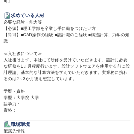
可】
求めている人材
必要な経験・能力等

【必須】■理工学部を卒業し手に職をつけたい方

【尚可】■CAD操作の経験 ■設計職のご経験 ■構造計算、力学の知
識

≪入社後について≫

入社後はまず、本社にて研修を受けていただきます。設計に必要
な研修を1ヵ月程度行います。設計ソフトウェアを使用する前に設
計理論、基本的な計算方法を学んでいただきます。実業務に携わ
るのは2～3か月後を想定しています。

学歴・資格

学歴：大学院 大学

語学力：

資格：
職場環境
配属先情報
