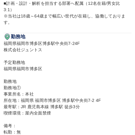
■計画・設計・解析を担当する部署へ配属（12名在籍/男女比 
3:1）

※当社は18歳～64歳まで幅広い世代が在籍し、協働しておりま
す。
勤務地
福岡県福岡市博多区博多駅中央街7-24F

株式会社ジュントス

予定勤務地

福岡県福岡市博多区

勤務地

勤務地①

事業所名：本社

所在地：福岡県 福岡市博多区 博多駅中央街7-2 4F

最寄駅：JR 鹿児島本線 博多駅 徒歩3分

喫煙環境：屋内全面禁煙

備考：

転勤：無