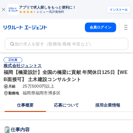
アプリで求人探しをもっと便利に！
インストール
レビュー高評価
無料
会員ログイン
他の求人を探す（勤務地 職種 年収など）
正社員
株式会社ジュントス
福岡【橋梁設計】全国の橋梁に貢献 年間休日125日【WE
B面接可】 土木建設コンサルタント
25万5000円以上
月給
福岡県福岡市博多区
勤務地
仕事概要
応募について
採用企業情報
仕事内容