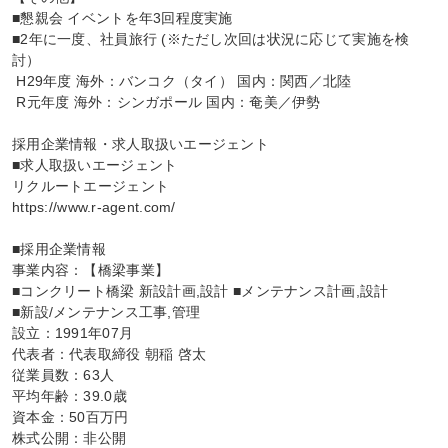
■懇親会 イベントを年3回程度実施

■2年に一度、社員旅行 (※ただし次回は状況に応じて実施を検
討）

 H29年度 海外：バンコク（タイ） 国内：関西／北陸

 R元年度 海外：シンガポール 国内：奄美／伊勢

採用企業情報・求人取扱いエージェント

■求人取扱いエージェント

リクルートエージェント

https://www.r-agent.com/

■採用企業情報

事業内容：【橋梁事業】

■コンクリート橋梁 新設計画,設計 ■メンテナンス計画,設計

■新設/メンテナンス工事,管理

設立：1991年07月

代表者：代表取締役 朝稲 啓太

従業員数：63人

平均年齢：39.0歳

資本金：50百万円

株式公開：非公開
