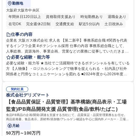
勤務地
大阪府大阪市中央区
年間休日120日以上
資格取得支援あり
時短勤務あり
退職金あり
在宅OK
完全週休2日制
交通費支給
駅近5分以内
土日祝休み
服装自由
第二新卒歓迎
寮・社宅あり
食事補助あり
仕事の内容
企業名 大阪ガス株式会社 求人名 【第二新卒】事務系総合職 #関西を代表
するインフラ企業 #ポテンシャル採用 仕事の内容 事務系総合職として、
人事総務、資源海外、事業企画、営業などの業務に従事していただきま
す。 【業務内容の一例】■所属事業部の勤労業務 ■海外に関係する各種業
必要な経験・能力等
務 ■営業部門の企画スタッフ、ルート営業 【キャリアパス】入社後の配属
必要な経験・能力等 ★当社でご活躍期待できるポテンシャルを有している
ポジションで一定期間ご活躍頂いた後、本人の適性及び将来のキャリアを
方 【人物像】・ロジカルシンキングで物事を捉えられる ・社内及び社外
鑑みてジョブローテーションを行います。 【育成】OJTでの現場育成や研
関係者と円滑なコミュニケーションを図れる ■2024年度から2026年度ま
修カリキュラムを通じて、Daigasグループの業務で必要となる知識につい
での3ヵ年を対象とする「Daigasグループ中期経営計画2026」を策定しま
て学んでいただきます。 募集職種 【第二新卒】事務系総合職 #関西を代
した。https://www.osakagas.co.jp/company/press/pr2024/1777576_564
表するインフラ企業 #ポテンシャル採用
契約社員
72.html ■エネルギーセキュリティの不安定化や気候変動による自然災害の
株式会社デリズマート
甚大化など、これまで以上に社会課題解決の重要性が高まっています。
「未来の日常」の創造に向けて持続可能な社会の実現に貢献してまいりま
【食品品質保証・品質管理】基準構築(商品表示・工場
す。 学歴・資格 学歴：大学院 大学 語学力： 資格：
監査)/PB商品開発支援 品質管理(食品/飲料/たばこ)
食品PB商品の企画/開発/調達を支援する当社にて、品質保証・品質管理業務をお任せ。
商品規格書、食品表示、原材料/添加物/アレルゲン確認を中心に国内外メーカー・工場の
品質基準整備から発売後対応まで担います。
月給
50万円～100万円