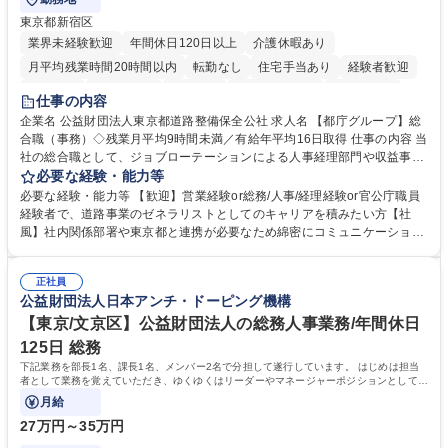
東京都新宿区
業界未経験歓迎
年間休日120日以上
介護休暇あり
月平均残業時間20時間以内
転勤なし
住宅手当あり
経験者歓迎
研修あり
退職金あり
賞与あり
完全週休2日制
交通費支給
仕事の内容
駅近5分以内
資格取得手当あり
食事補助あり
企業名 公益財団法人東京都道路整備保全公社 求人名 【都庁グループ】総
合職（事務）◇残業月平均9時間未満／有給年平均16日取得 仕事の内容 当
社の総合職として、ジョブローテーションによる人事経理部門や収益事業
等のフロント部門の部署等幅広い部署での業務をお任せいたします。研修
必要な経験・能力等
制度やキャリア支援が充実しております！ ※下記業務詳細 【業務詳細】■
必要な経験・能力等 【歓迎】営業経験or総務/人事/経理経験or官公庁職員
管理部門：広報、人事、経理など当公社の運営に係る管理業務 ■収益部
経験者で、道路事業のゼネラリストとしてのキャリアを積みたい方【社
門：駐車場の新規開拓、管理運営、新宿駅西口広場の「イベントコーナ
風】社内関係部署や東京都と連携が必要なため綿密にコミュニケーション
ー」などの管理運営 ■道路部門：整備の急がれる骨格幹線道路や木造住宅
を図っています。 【業務の魅力】■幅広く携われる：総合職（事務）で
密集地域の特定整備路線の用地取得、道路に関する普及啓発事業、都内の
は、駐車場の管理運営や道路用地の取得、公益財団法人の中枢を担う管理
道路施設や道路工事現場の見学ツアー事業 ※入社後は上記いずれかの部門
正社員
部門など多岐に渡る業務を経験できます。 ■様々なプロジェクト：駐車場
公益財団法人日本アンチ・ドーピング機構
へ配属。※業務内容変更の範囲：会社の定める業務 募集職種 【都庁グル
事業の他、新宿駅西口広場内に設置された照明を兼ねた広告「ブライトサ
ープ】総合職（事務）◇残業月平均9時間未満／有給年平均16日取得
イン」の管理運営を行うなど、事業収益を生み出す活動を積極的に行って
【東京/文京区】公益財団法人の総務人事業務/年間休日
います。 学歴・資格 学歴：大学院 大学 高専 短大 専修学校 高校 語学力：
125日 総務
資格：
下記業務を部長1名、課長1名、メンバー2名で分担して遂行しています。 はじめは担当
者として業務を覚えていただき、ゆくゆくはリーダーやマネージャーポジションとして活
躍いただくことを期待しています。
月給
27万円～35万円