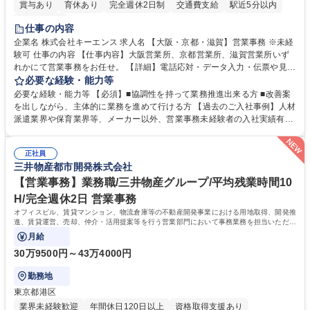
賞与あり
育休あり
完全週休2日制
交通費支給
駅近5分以内
土日祝休み
仕事の内容
企業名 株式会社キーエンス 求人名 【大阪・京都・滋賀】営業事務 ※未経
験可 仕事の内容 【仕事内容】大阪営業所、京都営業所、滋賀営業所いず
れかにて営業事務をお任せ。 【詳細】電話応対・データ入力・伝票や見積
の作成・カタログ送付・来客対応・営業所内で発生する事務業務や業務改
必要な経験・能力等
善をお任せ。 【教育制度】ご入社後、育成担当とペアになりながらOJTに
必要な経験・能力等 【必須】■協調性を持って業務推進出来る方 ■改善案
て業務を覚えていただくことが可能です。業務システムがきちんと構築さ
を出しながら、主体的に業務を進めて行ける方 【過去のご入社事例】人材
れているため、スムーズに仕事に慣れることができる環境です。また、
派遣業界や保育業界等、メーカー以外、営業事務未経験者の入社実績有
「チームで成果を出す文化」があり、良いやり方を積極的に共有しながら
【当社の事務職について】単なる事務ではなく主体性を発揮したサポート
常に改善を目指す風土のため、安心して業務に取り組んでいただけます。
により、キーエンスの付加価値向上に貢献します。ベースの定型業務に加
募集職種 【大阪・京都・滋賀】営業事務 ※未経験可
正社員
えて、お客様や社員の状況に合わせ、能動的なサポート、改善の動きも期
三井物産都市開発株式会社
待され。組織を支えるスペシャリストとして、チームに貢献し、結果的に
社員から頼られる存在になることができます。平均19:30の退勤以降の業
【営業事務】業務職/三井物産グループ/平均残業時間10
務の持ち帰りも禁止されており、メリハリのある働き方となります。 学
H/完全週休2日 営業事務
歴・資格 学歴：大学院 大学 高専 短大 語学力： 資格：
オフィスビル、賃貸マンション、物流倉庫等の不動産開発事業における用地取得、開発推
進、賃貸運営、売却、仲介・活用提案等を行う営業部門において事務業務を担当いただき
ます。
月給
30万9500円～43万4000円
勤務地
東京都港区
業界未経験歓迎
年間休日120日以上
資格取得支援あり