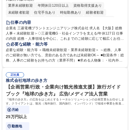
業界未経験歓迎
年間休日120日以上
資格取得支援あり
未経験者歓迎
住宅手当あり
時短勤務あり
経験者歓迎
退職金あり
在宅OK
賞与あり
完全週休2日制
交通費支給
仕事の内容
駅近5分以内
土日祝休み
服装自由
寮・社宅あり
食事補助あり
企業名 三菱電機プラントエンジニアリング株式会社 求人名 【大阪】総務
人事＜未経験歓迎＞◇三菱電機G・社会インフラを支える/年休127日 仕事
の内容 総務・人事領域を中心に、これまでのご経験に応じて幅広くお任せ
します。 ＜具体的には＞ ・総務/人事労務（給与・社保・勤怠管理など）
必要な経験・能力等
・採用・教育研修 ・福利厚生運用 など ※基本的には事務所勤務ですが、
必要な経験・能力等 ＜職種未経験歓迎・業界未経験歓迎＞ ～総務、人事
採用や教育等の業務内容により、関西圏以外への日帰り・宿泊を伴う国内
のご経験が無い方でも、意欲のある方であれば未経験OK～ ■歓迎条件：総
出張もございます。 ※担当業務を持ちつつ、お互いに助け合いながら、総
務、人事のご経験をお持ちの方（業界不問） ■求める人物像：・社内外の
務部という組織として協力しながら進める体制です。 募集職種 【大阪】
関係各部門との調整を率先して行い、業務を円滑に遂行できる協調性やコ
総務人事＜未経験歓迎＞◇三菱電機G・社会インフラを支える/年休127日
ミュニケーション能力を持っている方 ・人事総務領域に興味がありゼネラ
正社員
リスト志向をお持ちの方 学歴・資格 学歴：大学院 大学 語学力： 資格：
株式会社地球の歩き方
【企画営業/行政・企業向け観光推進支援】旅行ガイド
ブック『地球の歩き方』 広告/メディア法人営業
『地球の歩き方』の広告をはじめとするトータルソリューションの企画営業をお任せしま
す。クライアントは、観光（海外旅行、国内旅行、インバウンド）で地域や事業を推進し
たい国内外の行政や企業です。
月給
25万円以上
勤務地