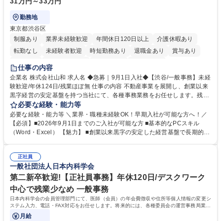
31万円～33万円
勤務地
東京都渋谷区
制服あり
業界未経験歓迎
年間休日120日以上
介護休暇あり
転勤なし
未経験者歓迎
時短勤務あり
退職金あり
賞与あり
育休あり
完全週休2日制
交通費支給
土日祝休み
仕事の内容
企業名 株式会社山和 求人名 ◆急募｜9月1日入社◆【渋谷/一般事務】未経
験歓迎/年休124日/残業ほぼ無 仕事の内容 不動産事業を展開し、創業以来
黒字経営の安定基盤を持つ当社にて、各種事務業務をお任せします。残業
がほぼ発生せず、連続した日程の有給取得が可能なため、WLBを整えたい
必要な経験・能力等
方にお勧めの環境です！ 入社後はOJTを通じて丁寧に研修を行いますの
必要な経験・能力等 ＼業界・職種未経験OK！早期入社が可能な方へ！／
で、事務未経験の方でも安心して臨むことができます。 【業務詳細】■電
【必須】■2026年9月1日までのご入社が可能な方 ■基本的なPCスキル
話・来客対応 ■物件の鍵や社内の備品管理 ■データ入力や書類作成 ■契約
（Word・Excel） 【魅力】 ■創業以来黒字の安定した経営基盤で長期的に
書などのファイリング ■郵送物の仕訳・発送 など 募集職種 ◆急募｜9月1
安心して働ける環境 ■残業ほぼなしで働きやすさ抜群、プライベートとの
日入社◆【渋谷/一般事務】未経験歓迎/年休124日/残業ほぼ無
両立が可能 ■有給取得を積極的に推奨、年間10日程度の取得実績 ■1ヶ月
正社員
のOJTで業務を習得可能、未経験でもしっかりサポート 学歴・資格 学
一般社団法人日本内科学会
歴：大学院 大学 高専 短大 語学力： 資格：
第二新卒歓迎!【正社員事務】年休120日/デスクワーク
中心で残業少なめ 一般事務
日本内科学会の会員管理部門にて、医師（会員）の年会費徴収や住所等個人情報の変更シ
ステム入力、電話・FAX対応をお任せします。将来的には、各種委員会の運営事務局業務
などにも幅広く携わっていただきます。
月給