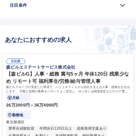
注目条件
あなたにおすすめの求人
正社員
森ビルエステートサービス株式会社
【森ビルG】人事・総務 賞与5ヶ月 年休120日 残業少な
め リモート可 福利厚生/労務/給与管理人事
森ビルグループの安定した環境で、バックオフィスから会社を支える人事・総務をお任せ
します。 労務と総務の業務をバランスよく担当し、ゆくゆくは制度改定などのコア業務
にも挑戦できる、やりがいある環境です。
月給
26万2000円～36万4000円
勤務地
東京都港区
業界未経験歓迎
年間休日120日以上
資格取得支援あり
介護休暇あり
転勤なし
未経験者歓迎
時短勤務あり