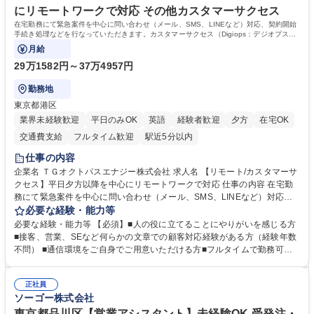
にリモートワークで対応 その他カスタマーサクセス
在宅勤務にて緊急案件を中心に問い合わせ（メール、SMS、LINEなど）対応、契約開始
手続き処理などを行なっていただきます。カスタマーサクセス（Digiops：デジオプス）
と運用構築の業務となります。
月給
29万1582円～37万4957円
勤務地
東京都港区
業界未経験歓迎
平日のみOK
英語
経験者歓迎
夕方
在宅OK
交通費支給
フルタイム歓迎
駅近5分以内
仕事の内容
企業名 ＴＧオクトパスエナジー株式会社 求人名 【リモート/カスタマーサ
クセス】平日夕方以降を中心にリモートワークで対応 仕事の内容 在宅勤
務にて緊急案件を中心に問い合わせ（メール、SMS、LINEなど）対応、
契約開始手続き処理などを行なっていただきます。カスタマーサクセス
必要な経験・能力等
（Digiops：デジオプス）と運用構築の業務となります。 ■お問い合わせ
必要な経験・能力等 【必須】■人の役に立てることにやりがいを感じる方
対応業務全般（システム入力、契約手続き含む） ■デジタルコミュニケー
■接客、営業、SEなど何らかの文章での顧客対応経験がある方（経験年数
ションツール（メール、SMS、LINE等）を使用 ■お客様のニーズに応じた
不問） ■通信環境をご自身でご用意いただける方■フルタイムで勤務可能
新プラン案内やトラブル対応 ■土日祝は主にメールでの対応、緊急度の高
な方 ※土日祝は1名体制となるため一人の環境で責任を持って業務を行っ
い問い合わせを優先 ■緊急時の電話対応 エネルギー×Tech！お客様に寄り
ていただける方【歓迎要件】■再生可能エネルギーを世の中に広め地球環
添ってサービス提供できることが魅力 募集職種 【リモート/カスタマーサ
正社員
境に貢献したい■改善提案や改善アクション等新しいことに意欲がある方
ソーゴー株式会社
クセス】平日夕方以降を中心にリモートワークで対応
【英語（語学力）】■翻訳ツールを用い英語でコミュニケーションをとる
ことに抵抗がない方■英語は話せなくても問題はありませんが、英語が話
東京都品川区【営業アシスタント】未経験OK 受発注・