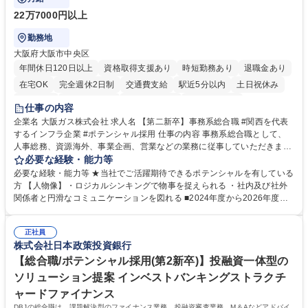
22万7000円以上
勤務地
大阪府大阪市中央区
年間休日120日以上
資格取得支援あり
時短勤務あり
退職金あり
在宅OK
完全週休2日制
交通費支給
駅近5分以内
土日祝休み
服装自由
第二新卒歓迎
寮・社宅あり
食事補助あり
仕事の内容
企業名 大阪ガス株式会社 求人名 【第二新卒】事務系総合職 #関西を代表
するインフラ企業 #ポテンシャル採用 仕事の内容 事務系総合職として、
人事総務、資源海外、事業企画、営業などの業務に従事していただきま
す。 【業務内容の一例】■所属事業部の勤労業務 ■海外に関係する各種業
必要な経験・能力等
務 ■営業部門の企画スタッフ、ルート営業 【キャリアパス】入社後の配属
必要な経験・能力等 ★当社でご活躍期待できるポテンシャルを有している
ポジションで一定期間ご活躍頂いた後、本人の適性及び将来のキャリアを
方 【人物像】・ロジカルシンキングで物事を捉えられる ・社内及び社外
鑑みてジョブローテーションを行います。 【育成】OJTでの現場育成や研
関係者と円滑なコミュニケーションを図れる ■2024年度から2026年度ま
修カリキュラムを通じて、Daigasグループの業務で必要となる知識につい
での3ヵ年を対象とする「Daigasグループ中期経営計画2026」を策定しま
て学んでいただきます。 募集職種 【第二新卒】事務系総合職 #関西を代
した。https://www.osakagas.co.jp/company/press/pr2024/1777576_564
表するインフラ企業 #ポテンシャル採用
正社員
72.html ■エネルギーセキュリティの不安定化や気候変動による自然災害の
株式会社日本政策投資銀行
甚大化など、これまで以上に社会課題解決の重要性が高まっています。
「未来の日常」の創造に向けて持続可能な社会の実現に貢献してまいりま
【総合職/ポテンシャル採用(第2新卒)】投融資一体型の
す。 学歴・資格 学歴：大学院 大学 語学力： 資格：
ソリューション提案 インベストバンキングストラクチ
ャードファイナンス
DBJの総合職は、課題解決型のファイナンス業務、投融資審査業務、M＆Aなどアドバイ