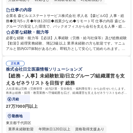
経験者歓迎
退職金あり
在宅OK
賞与あり
育休あり
仕事の内容
完全週休2日制
交通費支給
長期歓迎
駅近5分以内
土日祝休み
企業名 森ビルエステートサービス株式会社 求人名 【森ビルG】人事・総
務◆賞与5ヶ月◆年休120日◆残業少なめ◆リモート可 仕事の内容 森ビル
グループの安定した環境で、バックオフィスから会社を支える人事・総務
をお任せします。 労務と総務の業務をバランスよく担当し、ゆくゆくは制
必要な経験・能力等
度改定などのコア業務にも挑戦できる、やりがいある環境です。 ■勤怠管
必要な経験・能力等 【必須】人事経験（労務・給与社保等）及び総務経験
理、給与計算、社会保険手続き、年末調整等の労務管理全般 ■入退社手続
【歓迎】経理実務経験、簿記3級以上 業界未経験の方も歓迎です。マニュ
き、社内規定の改定や人事制度改定などのコア業務 ■社内イベントの企画
アルと部内OJT体制があるため、即戦力として安心して始められます。
運営やその他総務業務全般 ※労務と総務を1：1の割合でお任せ。 入社後
【魅力・やりがい】森ビルGの安定基盤で労務から総務まで幅広く携われ
は部内のOJTを中心に、あなたの経験に合わせて不足している部分はいつ
ます。定型業務に留まらず、社内規定や人事制度の改定など会社のコア業
でも質問・相談できる環境が整っているため、安心して成長できます。 募
正社員
務に挑戦できるため、自身の成長と組織への貢献度をダイレクトに実感で
株式会社日立医薬情報ソリューションズ
集職種 【森ビルG】人事・総務◆賞与5ヶ月◆年休120日◆残業少なめ◆
きます。 残業少なめ、週1日リモート可など、ワークライフバランスを保
リモート可
ち長期活躍できる環境です。 「これまでの幅広い経験を活かし、長期的な
【総務・人事】未経験歓迎/日立グループ/組織運営を支
キャリアを築きたい」という前向きな意欲と挑戦を全力で応援します。 学
えるゼネラリストを目指す 総務
歴・資格 学歴：大学院 大学 高専 短大 専修学校 高校 語学力： 資格：日商
入社直後は労務（労務管理・給与計算・安全衛生・福利厚生等）からお任せいたします。
簿記検定1級 日商簿記検定2級 日商簿記検定3級
将来は総務・採用・教育業務へ守備範囲を広げ、組織運営を支えるゼネラリストをめざせ
ます。
月給
27万7000円以上
勤務地
東京都千代田区
業界未経験歓迎
年間休日120日以上
資格取得支援あり