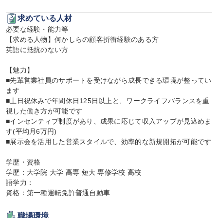
求めている人材
必要な経験・能力等

【求める人物】何かしらの顧客折衝経験のある方

英語に抵抗のない方

【魅力】

■先輩営業社員のサポートを受けながら成長できる環境が整ってい
ます

■土日祝休みで年間休日125日以上と、ワークライフバランスを重
視した働き方が可能です

■インセンティブ制度があり、成果に応じて収入アップが見込めま
す(平均月6万円)

■展示会を活用した営業スタイルで、効率的な新規開拓が可能です

学歴・資格

学歴：大学院 大学 高専 短大 専修学校 高校

語学力：

資格：第一種運転免許普通自動車
職場環境