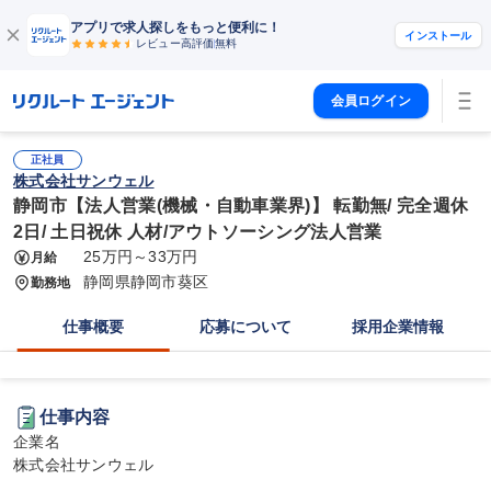
アプリで求人探しをもっと便利に！
インストール
レビュー高評価
無料
会員ログイン
正社員
株式会社サンウェル
静岡市【法人営業(機械・自動車業界)】 転勤無/ 完全週休
2日/ 土日祝休 人材/アウトソーシング法人営業
25万円～33万円
月給
静岡県静岡市葵区
勤務地
仕事概要
応募について
採用企業情報
仕事内容
企業名

株式会社サンウェル
