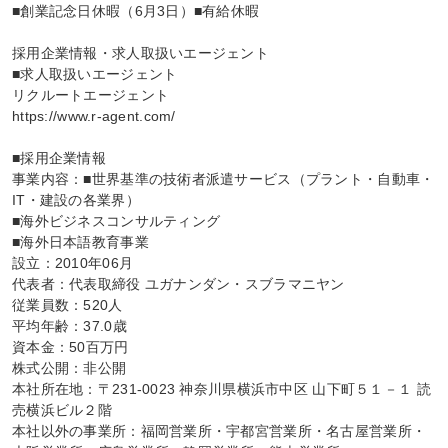
■創業記念日休暇（6月3日）■有給休暇

採用企業情報・求人取扱いエージェント

■求人取扱いエージェント

リクルートエージェント

https://www.r-agent.com/

■採用企業情報

事業内容：■世界基準の技術者派遣サービス（プラント・自動車・
IT・建設の各業界）

■海外ビジネスコンサルティング

■海外日本語教育事業

設立：2010年06月

代表者：代表取締役 ユガナンダン・スブラマニヤン

従業員数：520人

平均年齢：37.0歳

資本金：50百万円

株式公開：非公開

本社所在地：〒231-0023 神奈川県横浜市中区 山下町５１－１ 読
売横浜ビル２階

本社以外の事業所：福岡営業所・宇都宮営業所・名古屋営業所・