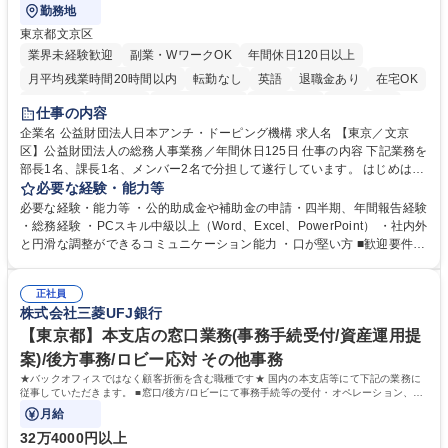
勤務地
東京都文京区
業界未経験歓迎
副業・WワークOK
年間休日120日以上
月平均残業時間20時間以内
転勤なし
英語
退職金あり
在宅OK
賞与あり
育休あり
完全週休2日制
交通費支給
土日祝休み
仕事の内容
食事補助あり
企業名 公益財団法人日本アンチ・ドーピング機構 求人名 【東京／文京
区】公益財団法人の総務人事業務／年間休日125日 仕事の内容 下記業務を
部長1名、課長1名、メンバー2名で分担して遂行しています。 はじめは担
当者として業務を覚えていただき、ゆくゆくはリーダーやマネージャーポ
必要な経験・能力等
ジションとして活躍いただくことを期待しています。 【総務・人事グルー
必要な経験・能力等 ・公的助成金や補助金の申請・四半期、年間報告経験
プの業務内容】 ・人事制度関連 ・採用活動 ・教育研修の企画、実行 ・勤
・総務経験 ・PCスキル中級以上（Word、Excel、PowerPoint） ・社内外
怠管理 ・官公庁への各種提出 ・法定の会議運営（評議員会、理事会） ・
と円滑な調整ができるコミュニケーション能力 ・口が堅い方 ■歓迎要件
コンプライアンス ・内部規程やルールの管理、整備、文書管理 ・契約関
・採用業務経験 ・英語に抵抗がない方 ・営業経験 学歴・資格 学歴：大学
連 ・衛生管理 ・防災関連・公的助成金の管理・オフィス、ファシリティ
院 大学 高専 短大 専修学校 高校 語学力： 資格：
管理 ・福利厚生関連 ・職員からの問合せ、相談対応 ・その他日常の総務
正社員
株式会社三菱UFJ銀行
業務全般 募集職種 【東京／文京区】公益財団法人の総務人事業務／年間
休日125日
【東京都】本支店の窓口業務(事務手続受付/資産運用提
案)/後方事務/ロビー応対 その他事務
★バックオフィスではなく顧客折衝を含む職種です★ 国内の本支店等にて下記の業務に
従事していただきます。 ■窓口/後方/ロビーにて事務手続等の受付・オペレーション、お
客様対応
月給
32万4000円以上