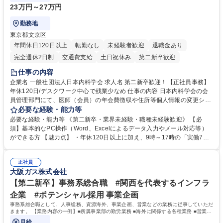
23万円～27万円
勤務地
東京都文京区
年間休日120日以上
転勤なし
未経験者歓迎
退職金あり
完全週休2日制
交通費支給
土日祝休み
第二新卒歓迎
仕事の内容
企業名 一般社団法人日本内科学会 求人名 第二新卒歓迎！【正社員事務】
年休120日/デスクワーク中心で残業少なめ 仕事の内容 日本内科学会の会
員管理部門にて、医師（会員）の年会費徴収や住所等個人情報の変更シス
テム入力、電話・FAX対応をお任せします。将来的には、各種委員会の運
必要な経験・能力等
営事務局業務などにも幅広く携わっていただきます。 【会員管理・データ
必要な経験・能力等 《第二新卒・業界未経験・職種未経験歓迎》 【必
入力業務】 ・医師（会員）の住所変更、個人情報のシステム登録・更新
須】基本的なPC操作（Word、Excelによるデータ入力やメール対応等）
・年会費の徴収管理や入金データの照合確認 【問い合わせ対応】 ・会員
ができる方 【魅力点】 ・年休120日以上に加え、9時～17時の「実働7時
（医師）からの電話、FAX、ネット申請に伴う相談受付 ・複雑な案件のへ
間勤務」で残業も少なくワークライフバランスは抜群です。 【将来的な業
のエスカレーション・連携対応 募集職種 第二新卒歓迎！【正社員事務】
務（各種委員会運営）】 ・学会内における各種委員会のスケジュール調
年休120日/デスクワーク中心で残業少なめ
正社員
整、資料作成、当日の運営サポート 学歴・資格 学歴：大学院 大学 語学
大阪ガス株式会社
力： 資格：
【第二新卒】事務系総合職 #関西を代表するインフラ
企業 #ポテンシャル採用 事業企画
事務系総合職として、人事総務、資源海外、事業企画、営業などの業務に従事していただ
きます。 【業務内容の一例】■所属事業部の勤労業務 ■海外に関係する各種業務 ■営業部
門の企画スタッフ、ルート営業
月給