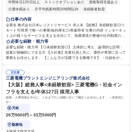
年間休日120日以上
ストックオプションあり
資格取得支援あり
介護休暇あり
月平均残業時間20時間以内
未経験者歓迎
住宅手当あり
時短勤務あり
研修あり
在宅OK
賞与あり
仕事の内容
完全週休2日制
交通費支給
駅近5分以内
土日祝休み
服装自由
企業名 株式会社日本レジストリサービス 求人名 【総務】未経験歓迎◎/リ
モート可/世界で唯一の事業/福利厚生◎/再雇用有 仕事の内容 インターネッ
ト上の様々なサービスを支える当社にて、執務環境の整備や社内制度の検
討、イベント運営などの幅広い業務を担当し、間接的に会社の生産性向上
必要な経験・能力等
や成長に貢献している部署です。 会社の全メンバーが安心して長く成果を
必要な経験・能力等 【◎未経験歓迎◎】 主体的に考え、論理的な説明・
発揮できる環境を整えるために、毎日のメンテナンスや維持管理に加え、
提案が積極的にできる方 【入社後】先輩社員と共に、適性や希望に沿って
新たな施策検討を積極的に行っていただき、会社全体を巻き込み課題解決
業務をお任せします。 【こんな方が活躍できる職種です】 ・仕組化が好
を推進。 ・オフィス運営：執務環境の整備・物品管理・社内規定整備/改
き/得意・協働の姿勢を持っている・優先順位付け、マルチタスクが得意・
善・イベント企画/運営・非常時の対応 など、本人の希望や適性によって
様々な立場で物事を考えられる・定型業務だけでなく突発的な出来事にも
幅広い業務の体得が可能で、多様なキャリアパスを描くことも可能です。
正社員
対処できる・新しいことに興味関心がある 【魅力】■自己啓発支援：資格
三菱電機プラントエンジニアリング株式会社
募集職種 【総務】未経験歓迎◎/リモート可/世界で唯一の事業/福利厚生◎/
取得や通信教育など費用の80%（年間25万円まで）を補助 ■住宅手当：家
再雇用有
賃の50%（月額7万円まで）を補助 学歴・資格 学歴：大学院 大学 語学
【大阪】総務人事<未経験歓迎> 三菱電機G・社会イン
力： 資格：
フラを支える/年休127日 採用人事
総務・人事領域を中心に、これまでのご経験に応じて幅広くお任せします。 ＜具体的に
は＞
月給
29万5000円～33万5000円
勤務地
大阪府大阪市北区