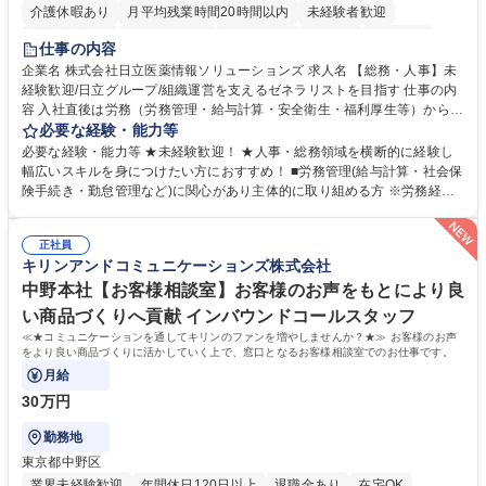
介護休暇あり
月平均残業時間20時間以内
未経験者歓迎
住宅手当あり
時短勤務あり
退職金あり
在宅OK
賞与あり
仕事の内容
育休あり
完全週休2日制
交通費支給
土日祝休み
寮・社宅あり
企業名 株式会社日立医薬情報ソリューションズ 求人名 【総務・人事】未
経験歓迎/日立グループ/組織運営を支えるゼネラリストを目指す 仕事の内
容 入社直後は労務（労務管理・給与計算・安全衛生・福利厚生等）からお
任せいたします。将来は総務・採用・教育業務へ守備範囲を広げ、組織運
必要な経験・能力等
営を支えるゼネラリストをめざせます。 ・初期業務：労働時間管理、給与
必要な経験・能力等 ★未経験歓迎！ ★人事・総務領域を横断的に経験し
計算、社会保険対応、福利厚生管理、安全衛生、健康経営推進等をお任せ
幅広いスキルを身につけたい方におすすめ！ ■労務管理(給与計算・社会保
します。ご経験に応じて、休職者管理など、幅広く経験を積んでいただき
険手続き・勤怠管理など)に関心があり主体的に取り組める方 ※労務経験
ます。 ・将来的な広がり：総務・採用・教育・税務対応・経営企画等。
者は早期にご活躍いただけます。 ■チームで仕事を推進できる方■将来は
★メンバーがマンツーマンで丁寧に教えるため、ご経験が浅くても安心！
マネジメント職として活躍したい 【尚可】■人事、労務、採用、教育業務
幅広く経験を積みたい意欲がある方に最適な環境です。 募集職種 【総
正社員
のご経験 ■労務管理（給与計算・社会保険手続き・勤怠管理など）の経験
キリンアンドコミュニケーションズ株式会社
務・人事】未経験歓迎/日立グループ/組織運営を支えるゼネラリストを目
■衛生管理者の資格をお持ちの方 学歴・資格 学歴：大学院 大学 高専 短大
指す
専修学校 高校 語学力： 資格：
中野本社【お客様相談室】お客様のお声をもとにより良
い商品づくりへ貢献 インバウンドコールスタッフ
≪★コミュニケーションを通してキリンのファンを増やしませんか？★≫ お客様のお声
をより良い商品づくりに活かしていく上で、窓口となるお客様相談室でのお仕事です。
月給
30万円
勤務地
東京都中野区
業界未経験歓迎
年間休日120日以上
退職金あり
在宅OK