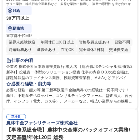
ザリー業務、地域戦略企画業務など、多様な業務に精通し、複数の専門性を掛け合わせて
広く社会に貢献していく職種です。
月給
30万円以上
勤務地
東京都千代田区
業界未経験歓迎
年間休日120日以上
資格取得支援あり
経験不問
時短勤務あり
退職金あり
在宅OK
完全週休2日制
交通費支給
駅近5分以内
土日祝休み
第二新卒歓迎
寮・社宅あり
仕事の内容
食事補助あり
託児所あり
企業名 株式会社日本政策投資銀行 求人名 【総合職/ポテンシャル採用(第2
新卒)】投融資一体型のソリューション提案 仕事の内容 DBJの総合職は、
課題解決型のファイナンス業務、投融資審査業務、M＆Aなどアドバイザ
リー業務、地域戦略企画業務など、多様な業務に精通し、複数の専門性を
必要な経験・能力等
掛け合わせて広く社会に貢献していく職種です。 入社後は、横断的なロー
必要な経験・能力等 第二新卒歓迎※金融業界での経験は一切不問です！
テーションを経て適性や専門性に応じたキャリアを形成していただきま
商社、不動産デベロッパー、コンサルティングファーム、監査法人、官公
す。総合職として入社いただき、下記いずれかの部門でご活躍いただきま
庁、インフラ（電力、ガス等）、メーカーなど、幅広い業界からの採用実
す。※未経験の方に関しては、入行後3ヶ月間の金融の実務を学んでいた
績があります。 ＜求める人物像＞DBJでは、強い社会的使命感をもち、今
だく研修を準備しております。 ・法人RM業務・金融機能業務・コーポレ
後の日本のあり方を俯瞰する総合性と、金融分野のフロンティアを切り拓
ート・ナレッジ業務 ※それぞれの業務内容に関しては、別途その他労働条
正社員
く高い志を併せもった人材を求めています。ポテンシャル採用（第2新
農林中金ファシリティーズ株式会社
件備考欄に記載 募集職種 【総合職/ポテンシャル採用(第2新卒)】投融資一
卒）では、金融業界での経験や知識を問いません。新たな時代を見据え
体型のソリューション提案
て、複雑化する社会課題の解決に向けて先鞭をつける役割を担いたい、と
【事務系総合職】農林中央金庫のバックオフィス業務/
いう気概をお持ちの方を心待ちにしています。 学歴・資格 学歴：大学院
安定基盤/年休120日 総務