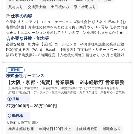
賞与あり
交通費支給
土日祝休み
寮・社宅あり
仕事の内容
企業名 キリンアンドコミュニケーションズ株式会社 求人名 中野本社【お
客様相談室】お客様のお声をもとにより良い商品づくりへ貢献 仕事の内容
≪★コミュニケーションを通してキリンのファンを増やしませんか？★≫
お客様のお声をより良い商品づくりに活かしていく上で、窓口となるお客
必要な経験・能力等
様相談室でのお仕事です。 日々お客様からいただくキリングループへのご
必要な経験・能力等 【必須】コールセンターやお客様相談室の業務経験、
意見を、企業活動に活かしています。お客様からの声に迅速かつ誠意をも
PCが使える方（Word・Excel）【働き方】在宅勤務・リモートワーク相
って対応、情報提供するとともにグループ内活動に反映しています。 【具
談可/月平均残業7～8時間程度 【入社後の研修】着任から1か月は電話対応
体的には】電話応対、メール、お手紙対応、ご指摘品調査報告書作成、有
のOJTを中心に実施し、電話対応に慣れた段階でメール・手紙のOJTを実
人チャットボット対応など。 【1日の対応件数】■電話：月間一人当たり
施する予定です。独り立ち以降もしっかりフォローする体制を整えていま
平均100件前後■メール・手紙：同上40件前後 募集職種 中野本社【お客様
正社員
すのでご安心ください。 【当社について】キリングループの広報機能を担
株式会社キーエンス
相談室】お客様のお声をもとにより良い商品づくりへ貢献
う会社として、お客様との出会いを大切にし、磨き上げたホスピタリティ
を込めてコミュニケーションをとりながら広報関連業務を行っておりま
【大阪・京都・滋賀】営業事務 ※未経験可 営業事務
す。 学歴・資格 学歴：大学院 大学 高専 短大 専修学校 高校 語学力： 資
【仕事内容】大阪営業所、京都営業所、滋賀営業所いずれかにて営業事務をお任せ。
格：
【詳細】電話応対・データ入力・伝票や見積の作成・カタログ送付・来客対応・営業所内
で発生する事務業務や業務改善をお任せ。
月給
27万9000円～28万1000円
勤務地
大阪府大阪市淀川区
業界未経験歓迎
年間休日120日以上
未経験者歓迎
退職金あり