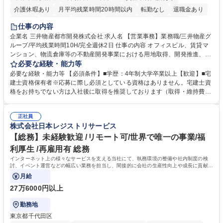
介護休暇あり
月平均残業時間20時間以内
転勤なし
退職金あり
在宅OK
賞与あり
育休あり
完全週休2日制
交通費支給
仕事の内容
駅近5分以内
土日祝休み
寮・社宅あり
企業名 三井物産都市開発株式会社 求人名 【営業事務】業務職/三井物産グ
ループ/平均残業時間10H/完全週休2日 仕事の内容 オフィスビル、賃貸マ
ンション、物流倉庫等の不動産開発事業における用地取得、開発推進、賃
貸運営、売却、仲介・活用提案等を行う営業部門において事務業務を担当
必要な経験・能力等
いただきます。 【詳細】・契約書管理、契約書製本、捺印対応、ファイリ
必要な経験・能力等 【必須条件】■学歴：4年制大学卒業以上【歓迎】■宅
ング、登記簿取得、調書取得・支払業務（各種費用支払、支払管理、請
建士資格保有者※応募に際し必須としている資格はありません。宅建士資
求・支払データ登録、取引先マスター申請対応）・予算作成及び予実管
格をお持ちでない方は入社後に取得を推奨しております（取得・維持費用
理・各種稟議書、報告書作成業務・各種台帳管理、交際費・会議費支払報
の一部補助あり） 【求める人物像】 ・向学心豊かで、主体的に行動でき
告書作成及び月次管理・部内総務庶務全般 など※※配属先によっては上記
る方。 ・社内外の多様な関係者と協調して業務を進められるコミュニケー
の他に担当頂く業務が発生する場合があります。 募集職種 【営業事務】
正社員
ション力がある方。 ・チャレンジを厭わず、粘り強く業務に取り組める
株式会社日本レジストリサービス
業務職/三井物産グループ/平均残業時間10H/完全週休2日
方。多様な関係者と謙虚に信頼関係を構築でき、期限を意識したスケジュ
ール管理が出来る方。※将来的に他部署（営業部門、コーポレート部門）
【総務】未経験歓迎 /リモート可/世界で唯一の事業/福
へのジョブローテーションの可能性があります。 学歴・資格 学歴：大学
利厚生 /再雇用有 総務
院 大学 語学力： 資格：宅地建物取引士
インターネット上の様々なサービスを支える当社にて、執務環境の整備や社内制度の検
討、イベント運営などの幅広い業務を担当し、間接的に会社の生産性向上や成長に貢献し
ている部署です。
月給
27万6000円以上
勤務地
東京都千代田区