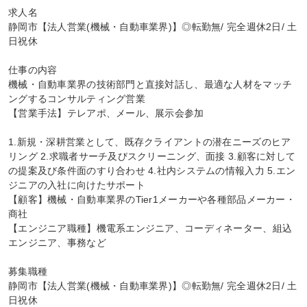
求人名

静岡市【法人営業(機械・自動車業界)】◎転勤無/ 完全週休2日/ 土
日祝休

仕事の内容

機械・自動車業界の技術部門と直接対話し、最適な人材をマッチ
ングするコンサルティング営業

【営業手法】テレアポ、メール、展示会参加

1.新規・深耕営業として、既存クライアントの潜在ニーズのヒア
リング 2.求職者サーチ及びスクリーニング、面接 3.顧客に対して
の提案及び条件面のすり合わせ 4.社内システムの情報入力 5.エン
ジニアの入社に向けたサポート

【顧客】機械・自動車業界のTier1メーカーや各種部品メーカー・
商社

【エンジニア職種】機電系エンジニア、コーディネーター、組込
エンジニア、事務など

募集職種

静岡市【法人営業(機械・自動車業界)】◎転勤無/ 完全週休2日/ 土
日祝休