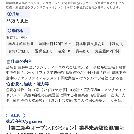
大学 語学力： 資格：
農林中央金庫のファシリティマネジメント関連業務を行うグループ会社である当社にて、
総務・庶務業務やファシリティマネジメントを行う事務系総合職を募集いたします。
月給
25万円以上
勤務地
東京都江東区
業界未経験歓迎
年間休日120日以上
資格取得支援あり
転勤なし
食費補助あり
退職金あり
在宅OK
賞与あり
完全週休2日制
インセンティブあり
交通費支給
土日祝休み
仕事の内容
企業名 農林中金ファシリティーズ株式会社 求人名 【事務系総合職】農林
中央金庫のバックオフィス業務/安定基盤/年休120日 仕事の内容 農林中央
金庫のファシリティマネジメント関連業務を行うグループ会社である当社
にて、総務・庶務業務やファシリティマネジメントを行う事務系総合職を
必要な経験・能力等
募集いたします。 ■総務・庶務業務：外部委託先（外注先）や契約書の管
必要な経験・能力等 【いずれか必須】 ■総務・庶務業務■ファシリティマ
理、総務部門での管理業務、会計管理や決算業務、印刷物等の制作管理等
ネジメント業務■自社の組織運営に関する各種業務（経営企画、総務、人
※親会社である農林中央金庫から受託した総務庶務業務 ■ファシリティマ
事、経理等の実務経験） 【魅力】設立約70年の強固な基盤と、人を育て
ネジメント業務 農林中央金庫の店舗移転、レイアウト変更等のオフィス環
る「ホワイト」な就業環境 特徴: 1956年設立の農林中央金庫100%出資会
境構築、ビル管理・設備管理、警備、車両運行管理等 ■自社の組織運営に
社。充実した福利厚生と、ワークライフバランスの整った環境がありま
関する各種業務（経営企画、総務、人事、経理等） 募集職種 【事務系総
正社員
す。 また、業務がしっかりと基準化されており、中途入社でも質問しやす
株式会社Cygames
合職】農林中央金庫のバックオフィス業務/安定基盤/年休120日
く馴染みやすい和やかな社風です。さらに、簿記やファシリティマネジャ
ーなどの資格取得に向けた費用負担や報奨金制度が非常に手厚く、成長で
【第二新卒オープンポジション】業界未経験歓迎/自社
きる環境です。 学歴・資格 学歴：大学院 大学 高専 短大 語学力： 資格：