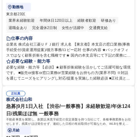
勤務地
東京都23区
業界未経験歓迎
年間休日120日以上
経験者歓迎
研修あり
退職金あり
完全週休2日制
女性が活躍中
交通費支給
土日祝休み
仕事の内容
企業名 株式会社三菱ＵＦＪ銀行 求人名 【東京都】本支店の窓口業務(事務
手続受付/資産運用提案)/後方事務/ロビー応対 仕事の内容 ★バックオフィ
スではなく顧客折衝を含む職種です★ 国内の本支店等にて下記の業務に従
事していただきます。 ■窓口/後方/ロビーにて事務手続等の受付・オペレ
必要な経験・能力等
ーション、お客様対応 ■窓口にて、ご来店された個人のお客様に対して金
必要な経験・能力等 【必須】★顧客折衝経験を活かしてご活躍可能な環境
融商品のご提案 ■効率的な事務運用の検討・構築等 ≪業務紹介：ご応募前
です。 ■販売or接客or窓口業務or営業経験をお持ちの方(業界不問) ※対話
に必ずご覧ください≫ ※記事 https://www.mysite.bk.mufg.jp/career/circle/
を通じてニーズをヒアリングし対応/提案を実施した経験必須 ■正社員とし
article17/ ※動画 https://youtu.be/H-S7HaJqqbg 募集職種 【東京都】本支
ての就業経験1年以上 【歓迎】■金融業界での就業経験■銀行での預金為替
店の窓口業務(事務手続受付/資産運用提案)/後方事務/ロビー応対
事務経験 ■金融商品の提案・販売経験 ≪魅力≫研修やOJT環境が整ってい
正社員
るので安心して入行いただけます。 幅広いキャリアの選択肢があり、公募
株式会社山和
や社内副業等を活用し、 一人ひとりが挑戦できるカルチャーが浸透してい
ます。 学歴・資格 学歴：大学院 大学 高専 短大 専修学校 高校 語学力：
急募|9月1日入社 【渋谷/一般事務】未経験歓迎/年休124
資格：
日/残業ほぼ無 一般事務
不動産事業を展開し、創業以来黒字経営の安定基盤を持つ当社にて、各種事務業務をお任
せします。残業がほぼ発生せず、連続した日程の有給取得が可能なため、WLBを整えた
い方にお勧めの環境です！
月給