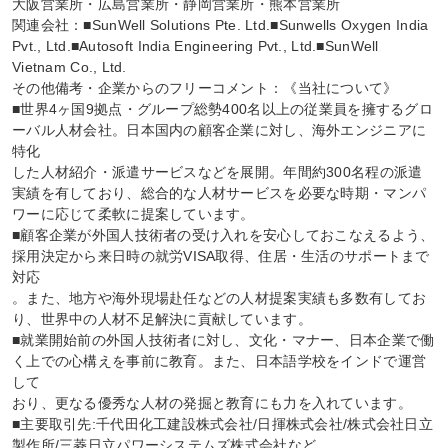
大阪営業所・広島営業所・静岡営業所・熊本営業所

関連会社：■SunWell Solutions Pte. Ltd.■Sunwells Oxygen India 
Pvt., Ltd.■Autosoft India Engineering Pvt., Ltd.■SunWell 
Vietnam Co., Ltd.

その他備考・企業からのフリーコメント：《当社について》

■世界4ヶ国9拠点・グループ総勢400名以上の従業員を擁するグロ
ーバル人材会社。日本国内の顧客企業に対し、海外エンジニアに
特化

した人材紹介・派遣サービスなどを展開。年間約300名程の派遣
実績を有しており、総合的な人材サービスを必要な時期・マンパ
ワーに応じて柔軟に提案しています。

■顧客企業が外国人技術者の受け入れを安心しておこなえるよう、
採用決定から来日時の就労VISA取得、住居・生活のサポートまで
対応

。また、地方や海外現場赴任などの人材提案実績も多数有してお
り、世界中の人材不足解決に貢献しています。

■就業開始前の外国人技術者に対し、文化・マナー、日本企業で働
く上での心構えを事前に教育。また、日本語学校をインドで運営
して

おり、更なる優秀な人材の発掘と教育にも力を入れています。

■主要取引先:千代田化工建設株式会社/日揮株式会社/株式会社日立
製作所/三菱日立パワーシステムズ株式会社など
