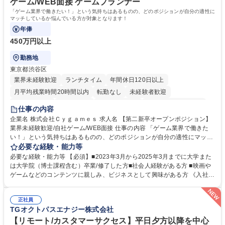
ゲーム/WEB面接 ゲームプランナー
日商簿記検定2級
「ゲーム業界で働きたい！」という気持ちはあるものの、どのポジションが自分の適性に
マッチしているか悩んでいる方が対象となります！
年俸
450万円以上
勤務地
東京都渋谷区
業界未経験歓迎
ランチタイム
年間休日120日以上
月平均残業時間20時間以内
転勤なし
未経験者歓迎
住宅手当あり
経験者歓迎
完全週休2日制
インセンティブあり
仕事の内容
交通費支給
土日祝休み
服装自由
昼食補助あり
第二新卒歓迎
企業名 株式会社Ｃｙｇａｍｅｓ 求人名 【第二新卒オープンポジション】
業界未経験歓迎/自社ゲーム/WEB面接 仕事の内容 「ゲーム業界で働きた
食事補助あり
い！」という気持ちはあるものの、どのポジションが自分の適性にマッチ
しているか悩んでいる方が対象となります！ 総合職（プランナー/データ
必要な経験・能力等
アナリストなど）、技術職（開発エンジニ ア/インフラエンジニアな
必要な経験・能力等 【必須】■2023年3月から2025年3月までに大学また
ど）、デザイン職（デザイナー/イラストレ ーターなど）等から、面接で
は大学院（博士課程含む）卒業/修了した方■社会人経験がある方 ■映画や
ご希望と適正にマッチしたポジションをご案内いたします。ゲームやエン
ゲームなどのコンテンツに親しみ、ビジネスとして興味がある方 《入社実
タメコンテンツが大好きで、「ゲーム業界の未来を自らの手で作りたい」
績 例》 ・メーカー → プロジェクトマネージャー ・ソーシャルゲーム →
「最高のコンテンツを作るためには、何でもやる」という情熱に溢れた方
ゲームプランナー ・通信 → ゲームエンジニア ・独立行政法人 → データ
のご応募をお待ちしております。 募集職種 【第二新卒オープンポジショ
正社員
サイエンティスト 学歴・資格 学歴：大学院 大学 語学力： 資格：
TGオクトパスエナジー株式会社
ン】業界未経験歓迎/自社ゲーム/WEB面接
【リモート/カスタマーサクセス】平日夕方以降を中心