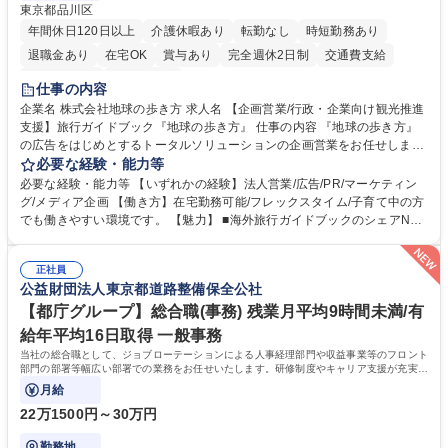
東京都品川区
年間休日120日以上
介護休暇あり
転勤なし
時短勤務あり
退職金あり
在宅OK
賞与あり
完全週休2日制
交通費支給
駅近5分以内
土日祝休み
仕事の内容
企業名 株式会社地球の歩き方 求人名 【企画営業/行政・企業向け観光推進
支援】旅行ガイドブック『地球の歩き方』 仕事の内容 『地球の歩き方』
の広告をはじめとするトータルソリューションの企画営業をお任せしま
す。クライアントは、観光（海外旅行、国内旅行、インバウンド）で地域
必要な経験・能力等
や事業を推進したい国内外の行政や企業です。 【業務詳細】■『地球の歩
必要な経験・能力等 【いずれかの経験】法人営業/広告/PR/マーケティン
き方』は海外旅行ガイドブックのNo.1ブランドであり、国内旅行において
グ/メディア企画 【働き方】在宅勤務可能/フレックスタイム/子育て中の方
も牽引しております。観光推進支援においても、業界を牽引する意欲的な
でも働きやすい環境です。 【魅力】 ■海外旅行ガイドブックのシェアNo.1
取り組みが期待されています■インバウンドは、日本の地域の未来を担う
メディアとして、個人旅行文化の拡大と定着を担ってきたブランドに携わ
国策事業です。「GOOD LUCK TRIP」は、海外旅行ガイドブックと同様
ることが可能です。 ■国内旅行ガイドブックは立ち上げ間もない新規事業
に、インバウンドのトップブランドに成長しております■旅が業務であ
正社員
であり、「地球の歩き方」としてどう取り組むか、共に形を作るコアメン
公益財団法人東京都道路整備保全公社
り、日常です。旅好きにはこれ以上ない環境です 募集職種 【企画営業/行
バーとして活躍いただきます。 学歴・資格 学歴：大学院 大学 語学力： 資
政・企業向け観光推進支援】旅行ガイドブック『地球の歩き方』
格：
【都庁グループ】総合職(事務) 残業月平均9時間未満/有
給年平均16日取得 一般事務
当社の総合職として、ジョブローテーションによる人事経理部門や収益事業等のフロント
部門の部署等幅広い部署での業務をお任せいたします。研修制度やキャリア支援が充実し
ております！ ※下記業務詳細
月給
22万1500円～30万円
勤務地