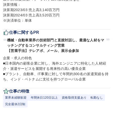
決算情報：

決算期2023/03 売上高3,140百万円

決算期2024/03 売上高3,520百万円

※決済単位：単体
仕事に関するPR
機械・自動車業界の技術部門と直接対話し、最適な人材をマ
ッチングするコンサルティング営業

【営業手法】テレアポ、メール、展示会参加
企業・求人の特色

■日本国内の顧客企業に対し、海外エンジニアに特化した人材紹
介・派遣サービスを展開する将来性の高い優良企業

■プラント、自動車、IT事業に対して年間約300名の派遣実績を持
ち、インド・ベトナムに支社を持つグローバル企業
仕事の特徴
業界未経験歓迎
年間休日120日以上
資格取得支援あり
転勤なし
完全週休2日制