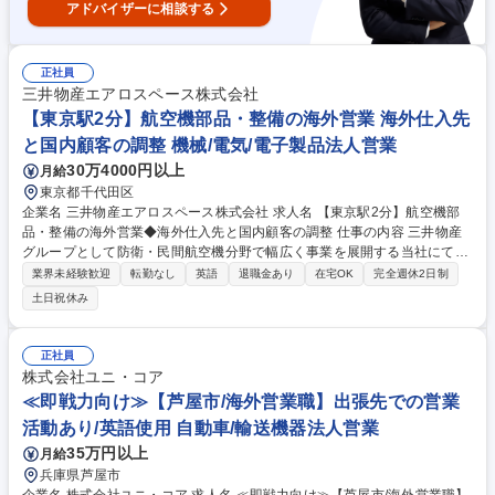
アドバイザーに相談する
正社員
三井物産エアロスペース株式会社
【東京駅2分】航空機部品・整備の海外営業 海外仕入先
と国内顧客の調整 機械/電気/電子製品法人営業
30万4000円以上
月給
東京都千代田区
企業名 三井物産エアロスペース株式会社 求人名 【東京駅2分】航空機部
品・整備の海外営業◆海外仕入先と国内顧客の調整 仕事の内容 三井物産
グループとして防衛・民間航空機分野で幅広く事業を展開する当社にて、
航空機部品の代理店営業やエンジン整備事業の推進をお任せします。 【詳
業界未経験歓迎
転勤なし
英語
退職金あり
在宅OK
完全週休2日制
細】米国製航空機部品の代理店として、海外メーカーと国内重工メーカー
土日祝休み
間の仕様・価格・納期調整、市場調査やシェア拡大に向けた営業をお任せ
します。また、航空機エンジン整備事業（MRO）における工程進捗管
理、整備事業者やユーザーとの各種調整、新規案件獲得に向けた営業活
正社員
動、和文・英文の契約書作成・更新も担当。海外と国内の橋渡しとして、
株式会社ユニ・コア
英語力を駆使して案件を推進していきます。 募集職種 【東京駅2分】航空
≪即戦力向け≫【芦屋市/海外営業職】出張先での営業
機部品・整備の海外営業◆海外仕入先と国内顧客の調整
活動あり/英語使用 自動車/輸送機器法人営業
35万円以上
月給
兵庫県芦屋市