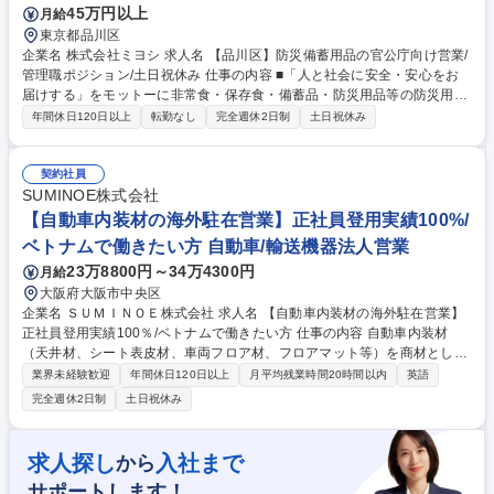
45万円以上
月給
東京都品川区
企業名 株式会社ミヨシ 求人名 【品川区】防災備蓄用品の官公庁向け営業/
管理職ポジション/土日祝休み 仕事の内容 ■「人と社会に安全・安心をお
届けする」をモットーに非常食・保存食・備蓄品・防災用品等の防災用品
を専門に仕入れ/販売を行っている当社にて、防災備蓄品の営業管理職の募
年間休日120日以上
転勤なし
完全週休2日制
土日祝休み
集となります。 ・官公庁、自治体への入札業務および防災計画に基づいた
提案。 ・法人顧客への備蓄品管理、更新時期に合わせた再提案。 ・卸直
売の強みを活かし、箱単位の大量発注にもスピーディに対応。 ・入社後は
契約社員
上司の同行支援があり、商品知識や業界特有の動きを習得可能。 「売って
SUMINOE株式会社
終わり」ではなく、地域の安全を共に創り上げるパートナーとしての役割
【自動車内装材の海外駐在営業】正社員登用実績100%/
を期待します。 募集職種 【品川区】防災備蓄用品の官公庁向け営業/管理
ベトナムで働きたい方 自動車/輸送機器法人営業
職ポジション/土日祝休み
23万8800円～34万4300円
月給
大阪府大阪市中央区
企業名 ＳＵＭＩＮＯＥ株式会社 求人名 【自動車内装材の海外駐在営業】
正社員登用実績100％/ベトナムで働きたい方 仕事の内容 自動車内装材
（天井材、シート表皮材、車両フロア材、フロアマット等）を商材として
取り扱う部署にて開発営業をお任せいたします。海外赴任をした際は赴任
業界未経験歓迎
年間休日120日以上
月平均残業時間20時間以内
英語
手当13万円/月を支給します。※変動可能性有 入社当初は客先への内装材
完全週休2日制
土日祝休み
開発・提案営業又は、主に量産品における調達や内示・オーダーに伴う受
発注（デリバリー）業務を担当いただきます。顧客は国内全自動車メーカ
ー及びティア1企業が中心です。製造工場や外注先への出張もあります。
求人探し
入社まで
から
既存顧客とのやり取りがメインで、基本的に新規開拓はございません。将
サポートします！
来的には海外拠点へ赴任し、駐在員業務を行っていただく予定にしていま