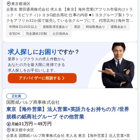
東京都港区
企業名 豊田通商株式会社 求人名 【東京】海外営業(アフリカ市場向けトラ
ック・モビリティ)トヨタG総合商社 仕事の内容 ■トヨタグループ製トラッ
クをアフリカ32か国で販売している当グループにて、代理店向け海外営業
として各種交渉や需給調整を担当。市場調査や販売計画立案を行い、新規
年間休日120日以上
資格取得支援あり
英語
時短勤務あり
退職金あり
市場開拓と事業拡大に取り組んで頂きます。 ・トラックの代理店向け海外
在宅OK
完全週休2日制
土日祝休み
営業 （代理店・メーカーとのコミュニケーション、価格交渉、需給、商品
等） ・新規市場開拓（市場調査・分析・販売計画立案等） 【キャリアパ
ス】採用後は国担当として、商品・市場の特性を習得すると共に、代理店
求人探し
お困り
に
ですか？
との信頼関係を構築。2年目以降は実務リーダーとして業務推進。将来的
業界トップクラスの求人件数から
には海外駐在の可能性もございます。 募集職種 【東京】海外営業(アフリ
あなたの力を最大限に発揮できる
カ市場向けトラック・モビリティ)トヨタG総合商社
求人探しをお手伝いします。
アドバイザーに相談する
正社員
国際紙パルプ商事株式会社
東京【海外営業】法人営業×英語力をお持ちの方 /世界
規模の紙商社グループ その他営業
31万円～49万円
月給
東京都中央区
企業名 国際紙パルプ商事株式会社 求人名 東京【海外営業】法人営業×英