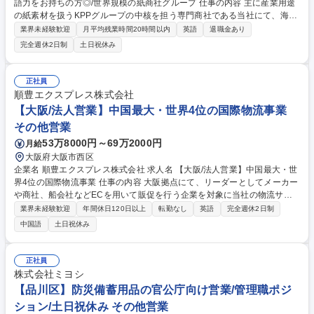
語力をお持ちの方◎/世界規模の紙商社グループ 仕事の内容 主に産業用途
の紙素材を扱うKPPグループの中核を担う専門商社である当社にて、海外
市場に向けの紙製品の販売を担当いただく営業課員を募集します。 【部門
業界未経験歓迎
月平均残業時間20時間以内
英語
退職金あり
役割】■海外各地（アジア、中近東、オセアニア、北米、欧州、アフリカ
完全週休2日制
土日祝休み
等）に日本の紙と周辺機械などの輸出販売を行っています。 【業務内容】
■日本メーカーの紙・板紙その他類似製品の輸出販売 (メーカーからの仕入
れ交渉・海外客先への販売を担っていただきます) ■受発注業務、データ入
正社員
力、得意先への請求書発行、電話応対、各種資料作成等、その他事務処理
順豊エクスプレス株式会社
など 募集職種 東京【海外営業】法人営業×英語力をお持ちの方◎/世界規
【大阪/法人営業】中国最大・世界4位の国際物流事業
模の紙商社グループ
その他営業
53万8000円～69万2000円
月給
大阪府大阪市西区
企業名 順豊エクスプレス株式会社 求人名 【大阪/法人営業】中国最大・世
界4位の国際物流事業 仕事の内容 大阪拠点にて、リーダーとしてメーカー
や商社、船会社などECを用いて販促を行う企業を対象に当社の物流サー
ビスの営業活動を行っていただきます。中国最大、世界4位の実績から案
業界未経験歓迎
年間休日120日以上
転勤なし
英語
完全週休2日制
件も受注しやすいため安心です！ 【詳細】■新規開拓（7割）、既存顧客
中国語
土日祝休み
の深耕営業（3割）■企業担当者への電話アプローチを通し、アポイントを
獲得 ■国際物流に関する課題をヒアリング ■問題解決に向けたソリューシ
ョンの提案 ■クロージング(成約) ■問い合わせ・トラブル対応※月ごとに
正社員
インセンあり 募集職種 【大阪/法人営業】中国最大・世界4位の国際物流
株式会社ミヨシ
事業
【品川区】防災備蓄用品の官公庁向け営業/管理職ポジ
ション/土日祝休み その他営業