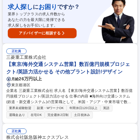
買担当に向けて販売を行う提案型営業です。顧客の製品が進化する中、顧
求人探し
お困り
に
ですか？
客の技術部門とメーカーの設計者とともに、試作から製造まで携わりま
業界トップクラスの求人件数から
す。 【求める人物像】詳細は労働条件備考の欄を参照ください。 募集職
あなたの力を最大限に発揮できる
種 【大阪/海外営業】英語力歓迎/海外市場開拓に挑戦可/幅広いキャリアパ
求人探しをお手伝いします。
ス
アドバイザーに相談する
正社員
三菱重工業株式会社
【東京/海外交通システム営業】数百億円規模プロジェ
クト/英語力活かせる その他プラント設計/デザイン
26万円以上
月給
東京都港区
企業名 三菱重工業株式会社 求人名 【東京/海外交通システム営業】数百億
円規模プロジェクト/英語力活かせる 仕事の内容 ■海外向け交通システム
(鉄道・新交通システム)の営業職として、米国・アジア・中東市場で数百
億円規模のプロジェクトを担当します。受注営業からプロジェクト履行、
業界未経験歓迎
副業・WワークOK
年間休日120日以上
英語
サービス営業まで一貫して関わります。 (1)受注営業：海外拠点と連携
退職金あり
在宅OK
完全週休2日制
土日祝休み
し、顧客へのプレゼンや提案書作成、現地パートナーとの折衝、契約獲得
を担います。 (2)プロジェクト履行・サービス営業：ビジネスマネージャ
ーとして完工までの商務事項（組織運営や予算等）を担当。引渡し後はメ
正社員
ンテナンス等のサービス営業や海外運行・保守事業会社の運営等、総合的
株式会社阪急阪神エクスプレス