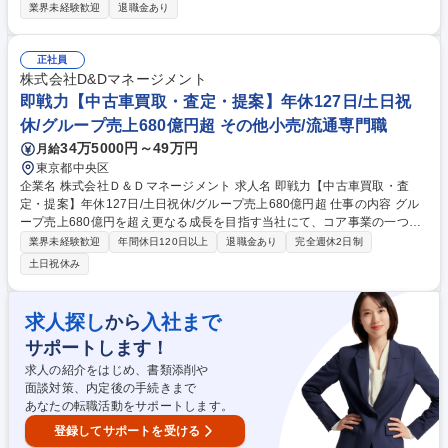
認、工場との調整、見積提示、受注・出荷手配までの一連の流れを担いま
業界未経験歓迎
退職金あり
す。 【具体的には】■販売システムを使用しての見積・受注業務■海外顧
客とのやりとり（英語メール中心）■図面を介しての工場との打ち合わ
せ・調整■運送会社との書類のやり取り・商談 ※英語は翻訳ツールを活用
正社員
しながら対応できるため、現時点で高い語学力は必要ありません。図面の
株式会社D&Dマネージメント
知識は入社後にイチから習得できます。 募集職種 【海外向け内勤営業】
即戦力【中古車買取・査定・提案】年休127日/土日祝
スタンダード上場/世界シェア2位/年休120日/未経験歓迎
休/グループ売上680億円超 その他小売/流通専門職
34万5000円～49万円
月給
東京都中央区
企業名 株式会社Ｄ＆Ｄマネージメント 求人名 即戦力【中古車買取・査
定・提案】年休127日/土日祝休/グループ売上680億円超 仕事の内容 グル
ープ売上680億円を超え更なる成長を目指す当社にて、コア事業の一つで
あり、当社の売り上げを牽引する中古車販売事業にて、独自のデータベー
業界未経験歓迎
年間休日120日以上
退職金あり
完全週休2日制
スを活用した自動車のプライシングから、仕入れ・売却・提案まで 一気通
土日祝休み
貫でお任せします(仕入れから販売・売却まで:売却先によって異なります
が、即日～最長1か月程度)【詳細】■プライシング業務：独自のデータベ
ースを活用し、車両価格を設定/査定依頼対応/新車の残価保証設定■仕入れ
求人探し
入社まで
から
業務：オークション代行による仕入れ/レンタカー使用済み車両の買取■売
サポートします！
却業務：法人企業への中古車販売/オークションを活用した売却■営業活
動：自動車ディーラー、レンタカー・リース会社等への提案営業 募集職種
求人の紹介をはじめ、書類添削や
即戦力【中古車買取・査定・提案】年休127日/土日祝休/グループ売上680
面談対策、内定後の手続きまで
億円超
あなたの転職活動をサポートします。
登録してサポートを受ける