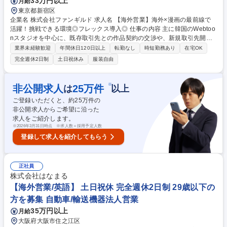
33万円以上
月給
東京都新宿区
企業名 株式会社ファンギルド 求人名 【海外営業】海外×漫画の最前線で
活躍！挑戦できる環境◎フレックス導入◎ 仕事の内容 主に韓国のWebtoo
nスタジオを中心に、既存取引先との作品契約の交渉や、新規取引先開拓
を行っていただきます。海外の作品をより多くの日本の読者に届けるた
業界未経験歓迎
年間休日120日以上
転勤なし
時短勤務あり
在宅OK
め、日々考えながら業務に取り組んでおります。 【業務内容】■既存・新
完全週休2日制
土日祝休み
服装自由
規取引先への営業活動(主に韓国現地企業への営業活動) ■商談(半年に1回
程度現地へのイベント参加なども含む) ■作品契約の交渉、契約書締結 ■キ
ャンペーン調整 ■取引先への売上報告 ■社内制作部との連携 ■納品準備 募
※
非公開求人
25
万件
は
以上
集職種 【海外営業】海外×漫画の最前線で活躍！挑戦できる環境◎フレッ
ご登録いただくと、約
25
万件の
クス導入◎
非公開求人からご希望に沿った
求人をご紹介します。
※
2026年3月31日時点 ※求人数＝採用予定人数
登録して求人を紹介してもらう
正社員
株式会社はなまる
【海外営業/英語】 土日祝休 完全週休2日制 29歳以下の
方を募集 自動車/輸送機器法人営業
35万円以上
月給
大阪府大阪市住之江区