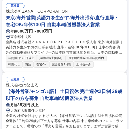
を使用した会議や、新規参入に向けた戦略立案も担います。 【働き方】基
正社員
本的には在宅・客先での勤務となり、個人での裁量は非常に大きいです。
株式会社ZANA CORPORATION
週1回チームで、月1回全社で進捗の確認を行い計画から遅滞がないか確
東京/海外営業|英語力を生かす/海外出張有/直行直帰・
認。裁量は大きいですが、個人任せにはしない働き方です。 募集職種 名
在宅OK/年休130日 自動車/輸送機器法人営業
古屋/海外営業｜英語力を生かす/海外出張有/直行直帰・在宅OK/年休130日
600万円～800万円
年俸
東京都中央区
企業名 株式会社ＺＡＮＡ ＣＯＲＰＯＲＡＴＩＯＮ 求人名 東京/海外営業｜
英語力を生かす/海外出張有/直行直帰・在宅OK/年休130日 仕事の内容 海
外の自動車部品サプライヤーの日本国内営業活動を担当。日本の自動車産
業に対し、製品を活用した改善策の提案から営業まで一貫して行い事業拡
年間休日120日以上
資格取得支援あり
月平均残業時間20時間以内
大をサポート。提案の質がモノをいうコンサル要素のある営業です。 【具
転勤なし
英語
在宅OK
完全週休2日制
土日祝休み
体的には】担当サプライヤーの技術や製品を理解し、国内顧客の課題に合
わせて提案。見積作成、納期調整、品質対応に加え、海外本国と英語を使
用した会議や、新規参入に向けた戦略立案も担います。 【働き方】基本的
正社員
には在宅・客先での勤務となり、個人での裁量が非常に大きいです。週1
株式会社はなまる
回チームで、月1回全社で進捗の確認を行い計画から遅滞がないか確認。
【海外営業/モンゴル語】 土日祝休 完全週休2日制 29歳
裁量は大きいですが、個人任せにはしない働き方です。 募集職種 東京/海
以下の方を募集 自動車/輸送機器法人営業
外営業｜英語力を生かす/海外出張有/直行直帰・在宅OK/年休130日
35万円以上
月給
大阪府大阪市住之江区
企業名 株式会社はなまる 求人名 【海外営業/モンゴル語】◎土日祝休◎完
全週休2日制◎29歳以下の方を募集 仕事の内容 中古車輸出のフロントラン
ナーとして、現地での「手売り営業」をお任せします。まずは営業で成果