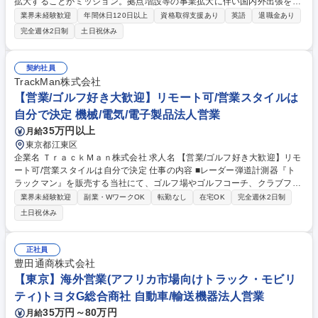
拡大することがミッション。拠点増設等の事業拡大に伴い国内外出張を含
む輸出入の新規開拓および既存営業を担い、高い語学力で事業成長を牽引
業界未経験歓迎
年間休日120日以上
資格取得支援あり
英語
退職金あり
するグローバルな役割をお任せします ■国内外への輸出入の新規開拓およ
完全週休2日制
土日祝休み
び既存顧客への深耕営業■市場調査・データ分析によるデータ収集と営業
戦略立案■英語を用いた海外顧客やパートナーとの商談・折衝業務■プレゼ
ン資料作成、分析、レポーティング等の各種資料作成■事業立ち上げに伴
契約社員
う諸業務、国内外出張、付随する事務全般 語学力を存分に活かし、事業成
TrackMan株式会社
長のキーパーソンとして活躍を期待します。 募集職種 【海外営業】英語
【営業/ゴルフ好き大歓迎】リモート可/営業スタイルは
を武器に世界33ヶ国へ進出/国内外への出張あり
自分で決定 機械/電気/電子製品法人営業
35万円以上
月給
東京都江東区
企業名 ＴｒａｃｋＭａｎ株式会社 求人名 【営業/ゴルフ好き大歓迎】リモ
ート可/営業スタイルは自分で決定 仕事の内容 ■レーダー弾道計測器『ト
ラックマン』を販売する当社にて、ゴルフ場やゴルフコーチ、クラブフィ
ッター、ゴルフプレイヤーなどの顧客に対して当社製品の魅力を伝え、購
業界未経験歓迎
副業・WワークOK
転勤なし
在宅OK
完全週休2日制
入までつなげる全国営業をお任せします。 ■商品の提案(提案書作成あり)■
土日祝休み
デモンストレーションの実施■受注後、納品するまでのフォロー■製品テス
トと開発部へのフィードバックなど ■法人:個人＝6:4の割合 【営業スタイ
ル】■営業ごとに担当エリアが決まり、各自でスケジュールを立てながら
正社員
営業活動を進めます。外出や出張が多く個人で動くことが多いため、裁量
豊田通商株式会社
権が大きいかわりに、計画力や自身のマネジメントができることが求めら
【東京】海外営業(アフリカ市場向けトラック・モビリ
れます。 募集職種 【営業/ゴルフ好き大歓迎】リモート可/営業スタイルは
ティ)トヨタG総合商社 自動車/輸送機器法人営業
自分で決定
35万円～80万円
月給