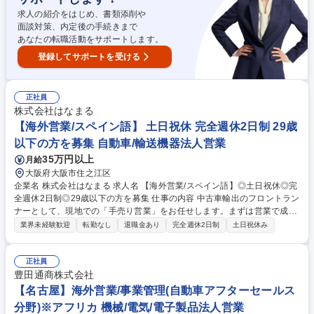
す。※目安：入社1～３年後 募集職種 【自動車内装材の海外駐在営業】正
求人の紹介をはじめ、書類添削や
社員登用実績100％/ベトナムで働きたい方
面談対策、内定後の手続きまで
あなたの転職活動をサポートします。
登録してサポートを受ける
正社員
株式会社はなまる
【海外営業/スペイン語】 土日祝休 完全週休2日制 29歳
以下の方を募集 自動車/輸送機器法人営業
35万円以上
月給
大阪府大阪市住之江区
企業名 株式会社はなまる 求人名 【海外営業/スペイン語】◎土日祝休◎完
全週休2日制◎29歳以下の方を募集 仕事の内容 中古車輸出のフロントラン
ナーとして、現地での「手売り営業」をお任せします。まずは営業で成果
を出していただき、ゆくゆくはチームを統括し、販売戦略の企画・考案に
業界未経験歓迎
転勤なし
退職金あり
完全週休2日制
土日祝休み
も携わっていただくことを期待しています。 【入社後お任せする業務】 ■
現地開拓営業：3週間単位の海外出張を通じ、現地ディーラー等への直接
アプローチ、関係構築、販売を行います。 【将来的にお任せする業務】 ■
正社員
販売戦略： 自社ECサイトの改修に合わせ、Webとリアルを融合させた販
豊田通商株式会社
売促進を企画・実行します。 募集職種 【海外営業/スペイン語】◎土日祝
【名古屋】海外営業/事業管理(自動車アフターセールス
休◎完全週休2日制◎29歳以下の方を募集
分野)※アフリカ 機械/電気/電子製品法人営業