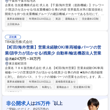
千葉県千葉市稲毛区
企業名 住友建機株式会社 求人名 【千葉/海外営業（道路機械）】テレワー
ク/英語力を活かせる/住友重機械G 仕事の内容 世界最高水準の製造技術と
開発力を持つ住友重機械グループの建設機械メーカーである当社にて、道
路機械の海外営業(販売代理店との開拓、折衝、販売戦略、受注・売上計
業界未経験歓迎
年間休日120日以上
英語
退職金あり
完全週休2日制
画策定など)をお任せします。 ■当社製品(道路機械)の販売代理店との折衝
土日祝休み
※、ならびに販売戦略策定、受注・売上計画の検討及び推進※生産・供給
台数の調整、価格交渉、納期調整(船積)等 ■担当地域(欧州・米国)における
新規代理店の開拓 ■販売代理店の支援・育成、管理(代理店の販売戦略や受
正社員
注プロセス改善、マーケティング活動等のサポート) 募集職種 【千葉/海外
TBK販売株式会社
営業（道路機械）】テレワーク/英語力を活かせる/住友重機械G
【町田/海外営業】営業未経験OK/車両補修パーツの営
業/語学力が活かせる/残業少 自動車/輸送機器法人営業
24万円～35万円
月給
東京都町田市
企業名 ＴＢＫ販売株式会社 求人名 【町田/海外営業】営業未経験OK/車両
補修パーツの営業/語学力が活かせる/残業少 仕事の内容 ■海外の既存顧客
に対し、自社のバス、トラックの補修パーツの営業をお任せします。具体
的にはメール・電話による現状のお伺い、製品受注時の見積もり作成、製
業界未経験歓迎
年間休日120日以上
資格取得支援あり
品の輸出入の関連書類の作成（船積み、出荷業務） 【顧客】東南アジア、
月平均残業時間20時間以内
転勤なし
退職金あり
完全週休2日制
オーストラリアを中心とした世界中の自動車部品メーカー直系の部品商社
土日祝休み
の経営者 【魅力】基本的に商業車として利用されているバスやトラックの
安全性を保つ補修パーツの提案営業です。様々な国の経営層と商談ができ
※
非公開求人
25
万件
は
以上
ることで自社製品の評価の高さを肌で感じれるとともに国内では経験でき
ない価値観を得ることができます。 業務の変更の範囲：会社内の全ての業
ご登録いただくと、約
25
万件の