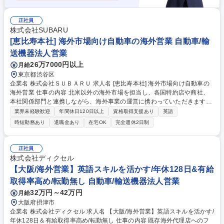
正社員
株式会社SUBARU
[恵比寿本社] 海外市場向け自動車の海外営業 自動車/輸
送機器法人営業
26万7000円以上
月給
東京都渋谷区
企業名 株式会社ＳＵＢＡＲＵ 求人名 [恵比寿本社] 海外市場向け自動車の
海外営業 仕事の内容 北米以外の海外市場を担当し、各国特約店や商社、
本社関係部門と連携しながら、海外事業の運営に携わっていただきます。
中長期視点での販売計画や事業課題の検討にも段階的に関与していただき
業界未経験歓迎
年間休日120日以上
資格取得支援あり
英語
ます。 ・各国特約店の販売状況や在庫動向を把握し、販売計画や需給バラ
時短勤務あり
退職金あり
在宅OK
完全週休2日制
ンスの管理を行う ・市場動向や規制環境を踏まえ、将来の販売見通しや供
給計画について特約店・社内と議論・調整する ・月次・中期の販売計画や
生産計画策定に関与し、事業運営上の課題整理や改善検討を行う ・生産・
正社員
物流・商品・価格など社内関係部門と連携し、海外市場向けの事業運営を
株式会社ディクセル
円滑に進める 募集職種 [恵比寿本社] 海外市場向け自動車の海外営業
【大阪/海外営業】英語スキルを活かす/年休128日&有給
取得率高め/転勤無し 自動車/輸送機器法人営業
32万円～42万円
月給
大阪府摂津市
企業名 株式会社ディクセル 求人名 【大阪/海外営業】英語スキルを活かす/
年休128日＆有給取得率高め/転勤無し 仕事の内容 既存海外代理店へのフ