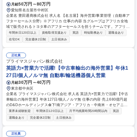
50万円～80万円
月給
愛知県名古屋市中村区
企業名 豊田通商株式会社 求人名 【名古屋】海外営業/事業管理（自動車ア
フターセールス分野）※アフリカ 仕事の内容 当グループはアフリカ全地
域で販売されるトヨタ車のアフターセールスを担うチームです。アフリカ
で年間25万台の販売されるお客様に安心・安全なモビリティを提供するた
年間休日120日以上
資格取得支援あり
英語
時短勤務あり
退職金あり
めのマネジメント業務を担います。 現地販売店が販売者車両をお客様に末
在宅OK
完全週休2日制
土日祝休み
永くお使いいただくためのアフターセールスオペレーションの指導 １）通
常の点検整備から、不具合発生時の技術的な指導および、車両品質改善に
寄与する市場品質情報の収集とメーカーへのフィードバック ２）お客様に
正社員
ご満足いただけるアフターセールスのオペレーションを提供するための、
プライマスジャパン株式会社
現場業務改善指導 募集職種 【名古屋】海外営業/事業管理（自動車アフタ
英語力×営業力で活躍!【中古車輸出の海外営業】年休1
ーセールス分野）※アフリカ
27日/個人ノルマ無 自動車/輸送機器個人営業
30万円～40万円
月給
東京都中央区
企業名 プライマスジャパン株式会社 求人名 英語力×営業力で活躍!【中古
車輸出の海外営業】年休127日/個人ノルマ無 仕事の内容 売上680億円超
のD&Dホールディングス傘下!南アジア・アフリカ・中南米・オセアニア
といった世界各国を中心に中古車輸出事業を展開する当社にて、中古車輸
業界未経験歓迎
年間休日120日以上
月平均残業時間20時間以内
英語
出の海外営業をお任せします。海外営業の経験は不問! 営業経験を活かし
退職金あり
完全週休2日制
土日祝休み
て海外とつながる仕事がしたい方、歓迎です。海外顧客とのやり取りは英
語が中心ですが、入社後に業務の流れを丁寧に学べる環境が整っています
【詳細】★まずは、既存社員のアシスタントからお任せ■海外顧客へのヒ
正社員