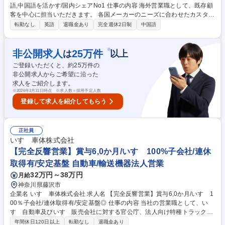
語,中国語を活かす/国内シェアNo1 仕事の内容 海外営業職として、既存顧
客を中心に担当いただきます。 各国メーカーのニーズに合わせたカスタム
製品を提案し、設計～納入までをフォローします。 【具体的には】 ■既存
転勤なし
英語
退職金あり
完全週休2日制
中国語
顧客(台湾/中国/東南アジア等)への定期フォロー、商談対応(出張有) ■新規
顧客への問い合わせ対応(飛び込み営業なし) ■技術部門との連携によるカ
スタム製品提案・納期調整 ■貿易関連業務(輸出書類作成、発送依頼、納期
※
非公開求人
25
万件
は
以上
調整 など) ■社内アシスタントとの連携による受注・売上処理、集計業務
ご登録いただくと、約
25
万件の
募集職種 【海外営業/横浜】業界経験者向け/英語,中国語を活かす/国内シェ
非公開求人からご希望に沿った
アNo1
求人をご紹介します。
※
2026年3月31日時点 ※求人数＝採用予定人数
登録して求人を紹介してもらう
正社員
いすゞ車体株式会社
【完全反響営業】賞与6,0か月/いすゞ100%子会社/連休
取得有/安定基盤 自動車/輸送機器法人営業
32万円～38万円
月給
神奈川県藤沢市
企業名 いすゞ車体株式会社 求人名 【完全反響営業】賞与6,0か月/いすゞ1
00％子会社/連休取得有/安定基盤◎ 仕事の内容 当社の営業職として、い
すゞ自動車及びいすゞ販売会社に対する官公庁、法人向け特種トラックの
受発注、納期管理、購入･売上業務を任せいたします！ 【業務内容詳細】
年間休日120日以上
転勤なし
退職金あり