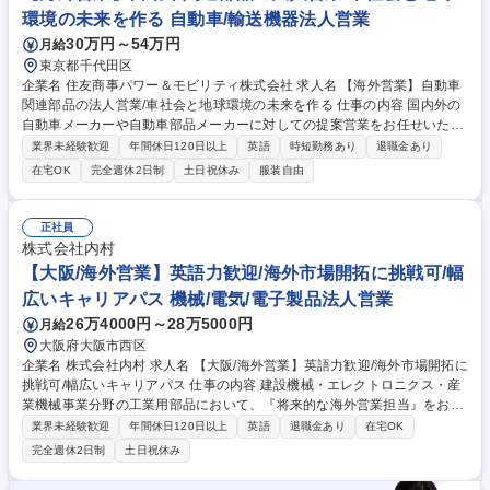
社/自動車業界未経験OK/残業10～20H程度
環境の未来を作る 自動車/輸送機器法人営業
30万円～54万円
月給
東京都千代田区
企業名 住友商事パワー＆モビリティ株式会社 求人名 【海外営業】自動車
関連部品の法人営業/車社会と地球環境の未来を作る 仕事の内容 国内外の
自動車メーカーや自動車部品メーカーに対しての提案営業をお任せいたし
ます。次世代EV向けの軽量化部品を提案など新技術の提案も可能。世界
業界未経験歓迎
年間休日120日以上
英語
時短勤務あり
退職金あり
中から商材を発掘し、供給スキーム構築にもチャレンジ可能です。 ■国内
在宅OK
完全週休2日制
土日祝休み
服装自由
外の自動車メーカー・部品メーカーへの提案営業 ■新規サプライヤー・販
路の開拓 ■顧客ニーズに応じた部品の提案とビジネススキームの構築 ■欧
米・中国・ASEAN・インド・パキスタン向けの輸出・三国間貿易におけ
正社員
るサプライチェーン管理 ■QCD（品質・コスト・納期）改善に向けたサプ
株式会社内村
ライヤーとの折衝■与信・在庫・標準化などの管理業務 ■海外・国内出張
【大阪/海外営業】英語力歓迎/海外市場開拓に挑戦可/幅
あり／将来的な駐在の可能性あり 募集職種 【海外営業】自動車関連部品
広いキャリアパス 機械/電気/電子製品法人営業
の法人営業/車社会と地球環境の未来を作る
26万4000円～28万5000円
月給
大阪府大阪市西区
企業名 株式会社内村 求人名 【大阪/海外営業】英語力歓迎/海外市場開拓に
挑戦可/幅広いキャリアパス 仕事の内容 建設機械・エレクトロニクス・産
業機械事業分野の工業用部品において、『将来的な海外営業担当』をお任
せします。当社は積極的に海外事業を展開中のため、英語力を活かしてい
業界未経験歓迎
年間休日120日以上
英語
退職金あり
在宅OK
ただくことを期待しています。 【ご入社後】まずはOJTにて国内既存顧客
完全週休2日制
土日祝休み
に対する営業を担当いただきます。商品管理、見積、仕入・販売管理等を
中心に建設機械やプラント向けのゴム・樹脂等を設計図面を元に技術・購