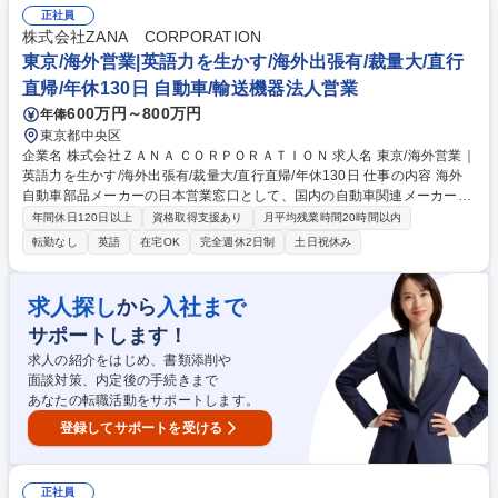
ります。 募集職種 【グローバル営業】自動車部品/タイ/メキシコ/インド/
正社員
創業90年以上
株式会社ZANA CORPORATION
東京/海外営業|英語力を生かす/海外出張有/裁量大/直行
直帰/年休130日 自動車/輸送機器法人営業
600万円～800万円
年俸
東京都中央区
企業名 株式会社ＺＡＮＡ ＣＯＲＰＯＲＡＴＩＯＮ 求人名 東京/海外営業｜
英語力を生かす/海外出張有/裁量大/直行直帰/年休130日 仕事の内容 海外
自動車部品メーカーの日本営業窓口として、国内の自動車関連メーカーに
対する技術提案、プロジェクトマネジメント、海外本国との調整など、事
年間休日120日以上
資格取得支援あり
月平均残業時間20時間以内
業拡大に向けた営業活動全般を担います。 【具体的には】担当サプライヤ
転勤なし
英語
在宅OK
完全週休2日制
土日祝休み
ーの技術や製品を理解し、国内顧客の課題に合わせて提案。見積作成、納
期調整、品質対応に加え、海外本国と英語を使用した会議や、新規参入に
向けた戦略立案も担います。 【働き方】基本的には在宅・客先での勤務と
求人探し
入社まで
から
なり、個人での裁量が非常に大きいです。週1回チームで、月1回全社で進
サポートします！
捗の確認を行い計画から遅滞がないか確認。裁量は大きいですが、個人任
せにはしない働き方です。 募集職種 東京/海外営業｜英語力を生かす/海外
求人の紹介をはじめ、書類添削や
出張有/裁量大/直行直帰/年休130日
面談対策、内定後の手続きまで
あなたの転職活動をサポートします。
登録してサポートを受ける
正社員