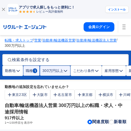
アプリで求人探しをもっと便利に！
インストール
レビュー高評価
無料
会員ログイン
/
/
/
/
転職・求人トップ
営業
自動車/輸送機器営業
自動車/輸送機器法人営業
300万円以上
検索条件を設定する
勤務地
職種
300万円以上
こだわり条件
雇用形態
1
勤務地の追加設定を忘れていませんか？
東京23区
大阪市
名古屋市
東京都
横浜市
川崎
自動車/輸送機器法人営業 300万円以上の転職・求人・中
途採用情報
917
件以上
関連度順
新着順
1
〜
100
件目を表示中