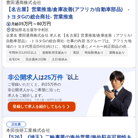
アリング・提案■海外エージェントとの連携・フォローアップ■中古車オー
豊田通商株式会社
クションでの車両入札■海外マーケットの情報収集・分析■WEBサイトへ
【名古屋】営業推進/倉庫改善(アフリカ/自動車部品) -
の車両情報の掲載・更新■新規顧客開拓（将来的に） 募集職種 英語力×営
トヨタGの総合商社- 営業推進
業力で活躍!【中古車輸出の海外営業】年休127日/個人ノルマ無
35万円～80万円
月給
愛知県名古屋市中村区
企業名 豊田通商株式会社 求人名 【名古屋】営業推進/倉庫改善（アフリカ/
自動車部品） -トヨタGの総合商社- 仕事の内容 当グループは、アフリカ地
域のトヨタ代理店(54社)向けに、地域拠点を通じメーカー純正部品の供
給、最適物流の構築、現地販売の営業サポート、倉庫管理・改善サポート
年間休日120日以上
資格取得支援あり
英語
時短勤務あり
退職金あり
を実施しています。 アフリカ地域の販売代理店が抱える在庫状況をより最
在宅OK
完全週休2日制
土日祝休み
適化させていくことで、適正価格でスムーズにトヨタ純正品を市場に展開
させることをミッションとしております。 ■トヨタ純正部品の輸出 ■代理
店を通じた販売、マーケティング ■高効率、高品質の物流網の構築 ■部品
※
非公開求人
25
万件
は
以上
倉庫改善 ■好事例の収集、展開 ■価格調査 ■導入商品の見直し など 募集職
ご登録いただくと、約
25
万件の
種 【名古屋】営業推進/倉庫改善（アフリカ/自動車部品） -トヨタGの総合
非公開求人からご希望に沿った
商社-
求人をご紹介します。
※
2026年3月31日時点 ※求人数＝採用予定人数
登録して求人を紹介してもらう
正社員
本田技研工業株式会社
【526】《埼玉》二輪事業の海外営業/海外駐在可能性あ