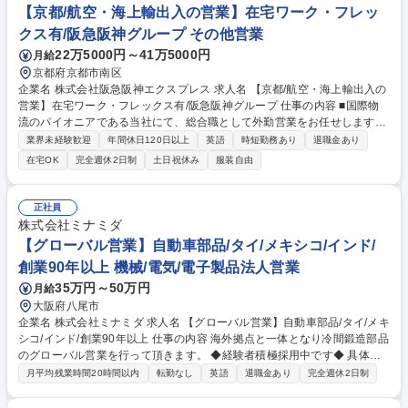
なマネジメントを行います。※商談進捗に応じて数日から数週間の出張機
【京都/航空・海上輸出入の営業】在宅ワーク・フレッ
会あり 募集職種 【東京/海外交通システム営業】数百億円規模プロジェク
クス有/阪急阪神グループ その他営業
ト/英語力活かせる
22万5000円～41万5000円
月給
京都府京都市南区
企業名 株式会社阪急阪神エクスプレス 求人名 【京都/航空・海上輸出入の
営業】在宅ワーク・フレックス有/阪急阪神グループ 仕事の内容 ■国際物
流のパイオニアである当社にて、総合職として外勤営業をお任せします。
既存顧客対応メインで、競合とのコンペから受注を増やすなど深堀取引が
業界未経験歓迎
年間休日120日以上
英語
時短勤務あり
退職金あり
中心となります。（変更の範囲）：会社の定める業務 お客様の多様なニー
在宅OK
完全週休2日制
土日祝休み
服装自由
ズにあわせて貨物輸送・保管・通関・ロジスティクスなどの各種提案を行
います。お客様の貨物の動きや海外展開に関する情報等を収集し、会社と
してどんなサービスの提案ができるのかを考え、現地法人や代理店と料金
正社員
の交渉を行ったりお客様へサービスと料金の提示を行います【取り扱い貨
株式会社ミナミダ
物】BtoBが多く、航空は自動車部品・電子部品、海上は雑貨やタグなど一
【グローバル営業】自動車部品/タイ/メキシコ/インド/
般消費者向けの商材が中心です。 募集職種 【京都/航空・海上輸出入の営
創業90年以上 機械/電気/電子製品法人営業
業】在宅ワーク・フレックス有/阪急阪神グループ
35万円～50万円
月給
大阪府八尾市
企業名 株式会社ミナミダ 求人名 【グローバル営業】自動車部品/タイ/メキ
シコ/インド/創業90年以上 仕事の内容 海外拠点と一体となり冷間鍛造部品
のグローバル営業を行って頂きます。 ◆経験者積極採用中です◆ 具体的
には、日系顧客本社との折衝や (技術担当者と一緒に)新規案件の検討など
月平均残業時間20時間以内
転勤なし
英語
退職金あり
完全週休2日制
海外拠点の新規部品受注、新規顧客開拓 新規製品立上げサポート、海外工
場関連の受発注管理など。 必要に応じて海外出張、海外駐在の可能性もあ