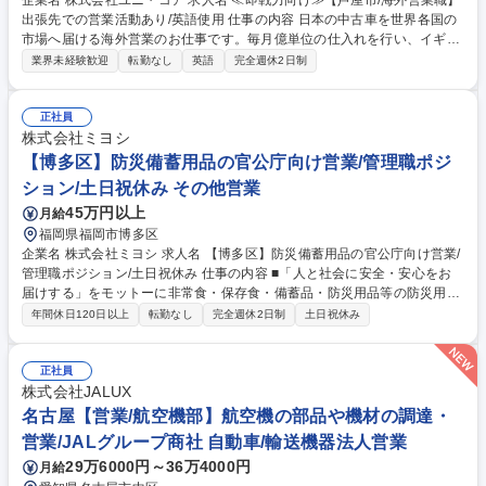
企業名 株式会社ユニ・コア 求人名 ≪即戦力向け≫【芦屋市/海外営業職】
出張先での営業活動あり/英語使用 仕事の内容 日本の中古車を世界各国の
市場へ届ける海外営業のお仕事です。毎月億単位の仕入れを行い、イギリ
スや米国など幅広い国へ販売します。社長直下で直接指導を受けながら、
業界未経験歓迎
転勤なし
英語
完全週休2日制
グローバルに活躍できる魅力的な環境です。 オークション等で仕入れた中
古車を海外へ販売する業務全般をお任せします。１～２ヶ月に一度の頻度
で海外出張があり、現地のディーラー訪問や市場調査、販売活動を直接行
正社員
います。入社後は３９歳の社長が直属の上司として丁寧に教育を行うた
株式会社ミヨシ
め、確実に成長できる環境です。ゆくゆくは大きな裁量権を持ち、多額の
【博多区】防災備蓄用品の官公庁向け営業/管理職ポジ
取引を牽引していただきます。スケールの大きなビジネスを成功に導くや
ション/土日祝休み その他営業
りがいを実感できます。 募集職種 ≪即戦力向け≫【芦屋市/海外営業職】
45万円以上
月給
出張先での営業活動あり/英語使用
福岡県福岡市博多区
企業名 株式会社ミヨシ 求人名 【博多区】防災備蓄用品の官公庁向け営業/
管理職ポジション/土日祝休み 仕事の内容 ■「人と社会に安全・安心をお
届けする」をモットーに非常食・保存食・備蓄品・防災用品等の防災用品
を専門に仕入れ/販売を行っている当社にて、防災備蓄品の営業管理職の募
年間休日120日以上
転勤なし
完全週休2日制
土日祝休み
集となります。 ・官公庁、自治体への入札業務および防災計画に基づいた
提案。 ・法人顧客への備蓄品管理、更新時期に合わせた再提案。 ・卸直
売の強みを活かし、箱単位の大量発注にもスピーディに対応。 ・入社後は
正社員
上司の同行支援があり、商品知識や業界特有の動きを習得可能。 「売って
株式会社JALUX
終わり」ではなく、地域の安全を共に創り上げるパートナーとしての役割
名古屋【営業/航空機部】航空機の部品や機材の調達・
を期待します。 募集職種 【博多区】防災備蓄用品の官公庁向け営業/管理
営業/JALグループ商社 自動車/輸送機器法人営業
職ポジション/土日祝休み
29万6000円～36万4000円
月給