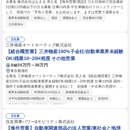
企業名 株式会社はなまる 求人名 【海外営業/英語】◎土日祝休◎完全週休
2日制◎29歳以下の方を募集 仕事の内容 中古車輸出のフロントランナーと
して、現地での「手売り営業」をお任せします。まずは営業で成果を出し
ていただき、ゆくゆくはチームを統括し、販売戦略の企画・考案にも携わ
業界未経験歓迎
転勤なし
英語
退職金あり
完全週休2日制
っていただくことを期待しています。 【入社後お任せする業務】 ■現地開
土日祝休み
拓営業：3週間単位の海外出張を通じ、現地ディーラー等への直接アプロ
ーチ、関係構築、販売を行います。 【将来的にお任せする業務】 ■販売戦
略： 自社ECサイトの改修に合わせ、Webとリアルを融合させた販売促進
正社員
を企画・実行します。 募集職種 【海外営業/英語】◎土日祝休◎完全週休
三井物産オートモーティブ株式会社
2日制◎29歳以下の方を募集
【総合職営業】三井物産100%子会社/自動車業界未経験
OK/残業10~20H程度 その他営業
30万円～38万円
月給
東京都港区
企業名 三井物産オートモーティブ株式会社 求人名 【総合職営業】三井物
産100%子会社/自動車業界未経験OK/残業10～20H程度 仕事の内容 国内・
国外で自動車関連事業を展開する当社にて、全損車・中古車の売買や、物
流に関する新規ビジネスの立ち上げ・推進をご担当頂きます。入社後まず
業界未経験歓迎
年間休日120日以上
資格取得支援あり
は先輩社員に同行いただき、自走まで支援いたします。 ■国内外市場ニー
月平均残業時間20時間以内
転勤なし
英語
退職金あり
在宅OK
ズの調査、ヒアリング等に基づく新規案件の計画立案 ■自動車整備工場/板
完全週休2日制
土日祝休み
服装自由
金工場/保険会社/レンタル会社/リース、信販会社等への新規取引提案・各
企業との折衝、契約書締結等 ◎自動車業界での経験や基礎的な知識が活か
正社員
せる業務ですが、業界未経験であってもOJT等での教育体制を整備 ◎最初
住友商事パワー&モビリティ株式会社
は損害車両、中古車等のインターネットオークションビジネスを担当し、
【海外営業】自動車関連部品の法人営業/車社会と地球
当社業務を学んで頂きます！ 募集職種 【総合職営業】三井物産100%子会