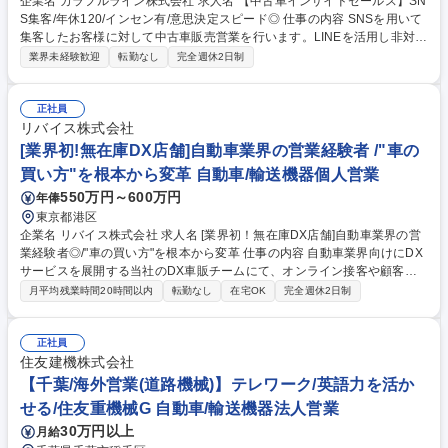
企業名 カラフルライン株式会社 求人名 【中古車インサイドセールス】SN
S集客/年休120/インセン有/意思決定スピード◎ 仕事の内容 SNSを用いて
集客したお客様に対して中古車販売営業を行います。LINEを活用し非対面
での接客対応、審査手続きや契約締結までの一連の業務を担当します。
業界未経験歓迎
転勤なし
完全週休2日制
【入社時のポジション】プレイングマネージャー 【詳細】営業チームで月
間2,000～3,000件の問い合わせに対し、LINEを活用した非対面での接客
を行います。お客様の希望に合わせた車両の提案、ローン審査の手続き、
正社員
契約締結までをワンストップで担当します。また経験を活かしてチームメ
リバイス株式会社
ンバーの育成や成約率向上のための施策立案も期待しています。 【目標】
[業界初!無在庫DX店舗]自動車業界の営業経験者 /"車の
月10台程度からスタート ※全社月平均15台程度 募集職種 【中古車インサ
買い方"を根本から変革 自動車/輸送機器個人営業
イドセールス】SNS集客/年休120/インセン有/意思決定スピード◎
550万円～600万円
年俸
東京都港区
企業名 リバイス株式会社 求人名 [業界初！無在庫DX店舗]自動車業界の営
業経験者◎/"車の買い方"を根本から変革 仕事の内容 自動車業界向けにDX
サービスを展開する当社のDX車販チームにて、オンライン接客や顧客管
理等をお任せします。新しい自動車販売体験を実現し、継続的に成果が出
月平均残業時間20時間以内
転勤なし
在宅OK
完全週休2日制
る営業プロセスを創る重要なポジションです。 【具体的な業務内容】■電
話・LINE・オンライン商談を活用した非対面での顧客対応■問い合わせ顧
客への初回対応、商談日程調整、提案、フォロー■顧客情報や対応履歴の
正社員
入力、案件の進捗管理■商談内容や失注理由を踏まえた改善提案、トー
住友建機株式会社
ク・運用の見直し ※単なる既存商品の営業ではなく、オンライン接客から
【千葉/海外営業(道路機械)】テレワーク/英語力を活か
業務改善まで携わり、DX店舗そのものをより良くしていく役割を担って
せる/住友重機械G 自動車/輸送機器法人営業
いただきます。 募集職種 [業界初！無在庫DX店舗]自動車業界の営業経験
30万円以上
月給
者◎/"車の買い方"を根本から変革