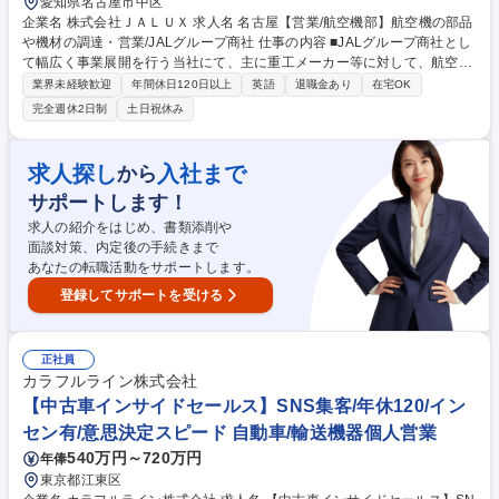
愛知県名古屋市中区
企業名 株式会社ＪＡＬＵＸ 求人名 名古屋【営業/航空機部】航空機の部品
や機材の調達・営業/JALグループ商社 仕事の内容 ■JALグループ商社とし
て幅広く事業展開を行う当社にて、主に重工メーカー等に対して、航空機
の部品や整備用機材の調達および営業をご担当いただきます。 【詳細】■
業界未経験歓迎
年間休日120日以上
英語
退職金あり
在宅OK
重工メーカー等向けに部品や金属材料の補給・管理/整備用機材、工具類の
完全週休2日制
土日祝休み
調達 ■重工メーカー等向け商材の販売代理店営業 ※将来的には、国内外拠
点の航空事業領域での業務全般をお任せ予定です。 【部署について】航空
機エンジンの製造・整備事業者を主たる顧客とし、部品・材料・設備・車
求人探し
入社まで
から
両・工具類などの調達・供給を行っています。独自に構築してきた米国・
サポートします！
欧州・アジアにまたがるネットワークがあります。 募集職種 名古屋【営
業/航空機部】航空機の部品や機材の調達・営業/JALグループ商社
求人の紹介をはじめ、書類添削や
面談対策、内定後の手続きまで
あなたの転職活動をサポートします。
登録してサポートを受ける
正社員
カラフルライン株式会社
【中古車インサイドセールス】SNS集客/年休120/イン
セン有/意思決定スピード 自動車/輸送機器個人営業
540万円～720万円
年俸
東京都江東区