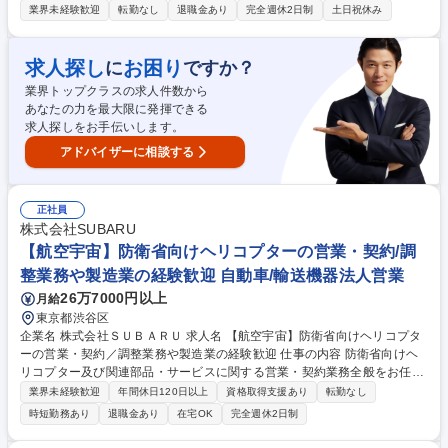
を出していただき、ゆくゆくはチームを統括し、販売戦略の企画・考案に
業界未経験歓迎
転勤なし
退職金あり
完全週休2日制
土日祝休み
も携わっていただくことを期待しています。 【入社後お任せする業務】 ■
現地開拓営業：3週間単位の海外出張を通じ、現地ディーラー等への直接
アプローチ、関係構築、販売を行います。 【将来的にお任せする業務】 ■
求人探し
お困り
に
ですか？
販売戦略： 自社ECサイトの改修に合わせ、Webとリアルを融合させた販
業界トップクラスの求人件数から
売促進を企画・実行します。 募集職種 【海外営業/モンゴル語】◎土日祝
あなたの力を最大限に発揮できる
休◎完全週休2日制◎29歳以下の方を募集
求人探しをお手伝いします。
アドバイザーに相談する
正社員
株式会社SUBARU
【航空宇宙】防衛省向けヘリコプターの営業・契約/調
整業務や製造業の経験歓迎 自動車/輸送機器法人営業
26万7000円以上
月給
東京都渋谷区
企業名 株式会社ＳＵＢＡＲＵ 求人名 【航空宇宙】防衛省向けヘリコプタ
ーの営業・契約／調整業務や製造業の経験歓迎 仕事の内容 防衛省向けヘ
リコプター及び関連部品・サービスに関する営業・契約業務全般をお任せ
します。防衛省や関係機関との折衝、見積作成、価格・契約条件の調整、
業界未経験歓迎
年間休日120日以上
資格取得支援あり
転勤なし
社内関係部署や国内外パートナー企業との連携を担います。 (1) 営業・顧
時短勤務あり
退職金あり
在宅OK
完全週休2日制
客対応：防衛省や関係機関との折衝、契約後のフォロー (2) 契約実務：見
積作成、価格調整、契約条件の検討・整理、契約交渉・締結 (3) 社内外調