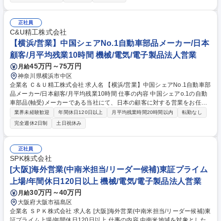
■お客様から受注 予算や期間 →完全反響型のため、販売会社経由で発注を
受ける ■ボディメーカーへの発注（複数ボディメーカーへの発注が必要）
■販売会社への進捗確認、ボディメーカーへの交渉 ■見積書の作成 ■納車立
正社員
ち合い 募集職種 【完全反響営業】賞与6,0か月/いすゞ100％子会社/連休取
C&U精工株式会社
得有/安定基盤◎
【横浜/営業】中国シェアNo.1自動車部品メーカー/日本
顧客/月平均残業10時間 機械/電気/電子製品法人営業
45万円～75万円
月給
神奈川県横浜市中区
企業名 Ｃ＆Ｕ精工株式会社 求人名 【横浜/営業】中国シェアNo.1自動車部
品メーカー/日本顧客/月平均残業10時間 仕事の内容 中国シェアo.1の自動
車部品(軸受)メーカーである当社にて、日本の顧客に対する営業をお任せ
します。 ＜＜軸受(ベアリング)とは＞＞自動車含む産業機械に欠かせない
業界未経験歓迎
年間休日120日以上
月平均残業時間20時間以内
転勤なし
部品で、滑らかに効率よく回転する精密機械部品 【商品】高品質なC＆U
完全週休2日制
土日祝休み
ブランドの軸受、日本製に負けない高品質で低コストな製品を提供してい
ます。中国でシェアNo.1・世界でも業界TOP10に入る売上規模です。
【販売先】主に自動車/二輪車/家電製品/鉄鋼・繊維機械等のメーカー ★大
正社員
手自動車メーカと多数取引あり！ 【詳細】既存顧客のフォローと新規開拓
SPK株式会社
の両方を担当いただきます。良い製品性能が発揮できるよう、適切な軸受
[大阪]海外営業(中南米担当/リーダー候補)東証プライム
を提案していただきます。 募集職種 【横浜/営業】中国シェアNo.1自動車
上場/年間休日120日以上 機械/電気/電子製品法人営業
部品メーカー/日本顧客/月平均残業10時間
30万円～40万円
月給
大阪府大阪市福島区
企業名 ＳＰＫ株式会社 求人名 [大阪]海外営業(中南米担当/リーダー候補)東
証プライム上場/年間休日120日以上 仕事の内容 中南米地域を対象とした