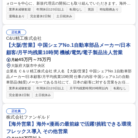
ォローを中心に、新規代理店の開拓にも取り組んでいただきます。海外営
業として経験を積んだ後は、渉外・広報・購買など、海外関連業務の多様
業界未経験歓迎
年間休日120日以上
転勤なし
英語
時短勤務あり
なフィールドにチャレンジすることも可能です。 【取引先】アジア、オセ
退職金あり
完全週休2日制
土日祝休み
アニア、ヨーロッパ、中南米、中東など 【働き方】担当社数は10社程度
で、出張は年間3-4回程度（1週間/回）海外代理店を日本へ迎える国際展
示会も年に2-3回参加 【ビジョン】全社売上の海外比率は20％ですが、海
正社員
外代理店と二人三脚で、地域に応じた施策を実施しつつ、ユーザー支持の
C&U精工株式会社
輪を海外へ拡げてください。 募集職種 【大阪/海外営業】英語スキルを活
【大阪/営業】中国シェアNo.1自動車部品メーカー/日本
かす/年休128日＆有給取得率高め/転勤無し
顧客/月平均残業10時間 機械/電気/電子製品法人営業
45万円～75万円
月給
大阪府大阪市中央区
企業名 Ｃ＆Ｕ精工株式会社 求人名 【大阪/営業】中国シェアNo.1自動車部
品メーカー/日本顧客/月平均残業10時間 仕事の内容 中国シェアo.1の自動
車部品(軸受)メーカーである当社にて、日本の顧客に対する営業をお任せ
します。 ＜＜軸受(ベアリング)とは＞＞自動車含む産業機械に欠かせない
業界未経験歓迎
年間休日120日以上
月平均残業時間20時間以内
転勤なし
部品で、滑らかに効率よく回転する精密機械部品 【商品】高品質なC＆U
完全週休2日制
土日祝休み
ブランドの軸受、日本製に負けない高品質で低コストな製品を提供してい
ます。中国でシェアNo.1・世界でも業界TOP10に入る売上規模です。
【販売先】主に自動車/二輪車/家電製品/鉄鋼・繊維機械等のメーカー ★大
正社員
手自動車メーカと多数取引あり！ 【詳細】既存顧客のフォローと新規開拓
株式会社ファンギルド
の両方を担当いただきます。良い製品性能が発揮できるよう、適切な軸受
【海外営業】海外×漫画の最前線で活躍!挑戦できる環境
を提案していただきます。 募集職種 【大阪/営業】中国シェアNo.1自動車
フレックス導入 その他営業
部品メーカー/日本顧客/月平均残業10時間