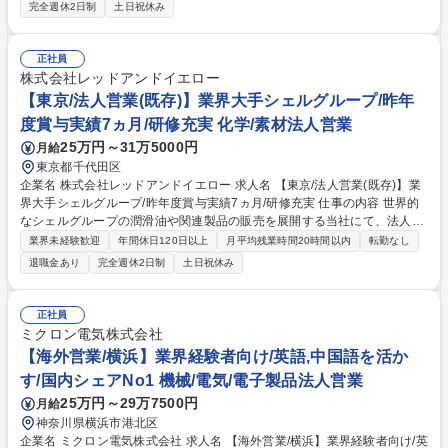
に努めると共に、就航に必要な諸調整を社内外と実施する。 1. 航空路線
完全週休2日制
土日祝休み
の拡大、増便及び機材の大型化に向けた航空会社（路線計画担当者）への
提案、交渉 2. 航空会社への情報収集を目的とした定期的、かつ継続的な
アプローチ 3. 新規路線開拓に必要な業界動向の情報収集及びマーケット
正社員
分析 4. 三空港の航空需要予測に必要な情報収集 5. 路線誘致につながるサ
株式会社レッドアンドイエロー
ポートプランの企画、立案 6. 就航に必要となる社内外関係各所との調整
【東京/法人営業(既存)】業界大手シェルグループ/昨年
業務、等 募集職種 【関空】エアライン向け営業担当◎年間休日124日◎英
度賞与実績7ヵ月/研修充実 化学/素材法人営業
語力を活かす[WEB面接可]
25万円～31万5000円
月給
東京都千代田区
企業名 株式会社レッドアンドイエロー 求人名 【東京/法人営業(既存)】業
界大手シェルグループ/昨年度賞与実績7ヵ月/研修充実 仕事の内容 世界的
なシェルグループの潤滑油や関連製品の販売を展開する当社にて、法人向
けの提案営業をご担当。カー用品、自動車関連、食品製造など多岐にわた
業界未経験歓迎
年間休日120日以上
月平均残業時間20時間以内
転勤なし
る業界の顧客に対し、ニーズに応じた最適な製品を提案します。 【業務内
退職金あり
完全週休2日制
土日祝休み
容】■既存顧客（メーカー・商社・工場等）へのルート営業 ■潤滑油・自
動車ケミカル品の提案・販売 ■顧客ニーズのヒアリングと製品選定 ■海外
メーカーや物流部門との納期・在庫管理連携 ■新規市場への戦略立案 【仕
正社員
事の魅力】世界シェアを誇るシェルブランドの製品力があり、自信を持っ
ミクロン電気株式会社
て提案可能です。顧客の製造効率向上やコスト削減に直結する介在価値を
【海外営業/横浜】業界経験者向け/英語,中国語を活か
感じられます。 募集職種 【東京/法人営業(既存)】業界大手シェルグルー
す/国内シェアNo1 機械/電気/電子製品法人営業
プ/昨年度賞与実績7ヵ月/研修充実
25万円～29万7500円
月給
神奈川県横浜市港北区
企業名 ミクロン電気株式会社 求人名 【海外営業/横浜】業界経験者向け/英