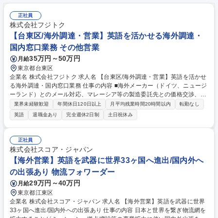
正社員
株式会社フジトク
【台東区/海外調達・営業】英語を活かせる海外調達・
国内窓口業務 その他営業
35万円～50万円
月給
東京都台東区
企業名 株式会社フジトク 求人名 【台東区/海外調達・営業】英語を活かせ
る海外調達・国内窓口業務 仕事の内容 ■海外メーカー（ドイツ、ニュージ
ーランド）とのメール対応、マレーシア等の製造委託先との価格交渉、部
品調達、輸入業務をお任せします。国内顧客の窓口も担当し、語学力と交
業界未経験歓迎
年間休日120日以上
月平均残業時間20時間以内
転勤なし
渉力を発揮して活躍できる環境です。 【具体的な業務について】 ■海外メ
英語
退職金あり
完全週休2日制
土日祝休み
ーカー（ドイツ、ニュージーランド）とのメール対応・在庫確認・見積依
頼・発注 ■マレーシア製造委託先との価格・納期等の交渉、特殊部品の調
達 ■輸入業務■国内顧客の窓口 全国に営業所があり、たくさんのお客様が
正社員
いらっしゃいますので、様々な業界の方と触れあうことができます。 募集
株式会社スコア・ジャパン
職種 【台東区/海外調達・営業】英語を活かせる海外調達・国内窓口業務
【海外営業】英語を武器に世界33ヶ国へ進出/国内外へ
の出張あり 物流フォワーダー
29万円～40万円
月給
東京都江東区
企業名 株式会社スコア・ジャパン 求人名 【海外営業】英語を武器に世界
33ヶ国へ進出/国内外への出張あり 仕事の内容 日本と世界を繋ぎ物流網を