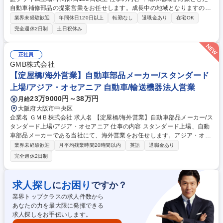
自動車補修部品の提案営業をお任せします。成長中の地域となりますの
で、新規開拓など挑戦したい方にもピッタリです。 《業務内容》●既存顧
業界未経験歓迎
年間休日120日以上
転勤なし
退職金あり
在宅OK
客への提案営業(基本的にメール・WEB会議等を利用し、年に数回ペース
完全週休2日制
土日祝休み
での出張)●将来的にはチームをまとめ、リーダーとなって課をまとめてい
ただくポジションの募集です。 《お客様》現地の輸入商 《入社後の流
れ》まずは商品知識や業界の理解を深めていただきながら、営業活動を行
正社員
っていただきます。チームで活動を行っていただくため、相談しながら業
GMB株式会社
務を進めることができる環境です。 募集職種 [大阪]海外営業(中南米担当/
【淀屋橋/海外営業】自動車部品メーカー/スタンダード
リーダー候補)東証プライム上場/年間休日120日以上
上場/アジア・オセアニア 自動車/輸送機器法人営業
23万9000円～38万円
月給
大阪府大阪市中央区
企業名 ＧＭＢ株式会社 求人名 【淀屋橋/海外営業】自動車部品メーカー/ス
タンダード上場/アジア・オセアニア 仕事の内容 スタンダード上場、自動
車部品メーカーである当社にて、海外営業をお任せします。アジア・オセ
アニア地域の営業戦力強化を図るべく、グローバルにご活躍頂きます。 ■
業界未経験歓迎
月平均残業時間20時間以内
英語
退職金あり
販売推進、顧客管理、受注・商品発注業務等 ※担当予定のエリア（インド
完全週休2日制
ネシア、マレーシア、シンガポール等） ■社内の他部署（購買や品質保証
等）と連携を取りつつ納期や品質対応を進めて頂きます。 ■新規取引時は
部署横断のプロジェクトチームを立ち上げ、それをリード頂くこともござ
求人探し
お困り
に
ですか？
います。 ■ご経験により、チームリーダーとしてメンバーをけん引する業
業界トップクラスの求人件数から
務も担当頂きます（進捗管理、指導、育成等）。 募集職種 【淀屋橋/海外
あなたの力を最大限に発揮できる
営業】自動車部品メーカー/スタンダード上場/アジア・オセアニア
求人探しをお手伝いします。