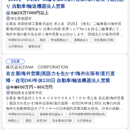
り 自動車/輸送機器法人営業
28万7000円以上
月給
埼玉県朝霞市
企業名 本田技研工業株式会社 求人名 【526】《埼玉》二輪事業の海外営
業/海外駐在可能性あり 仕事の内容 世界シェアNo.1を誇る二輪事業にて、
海外市場の最大化を担う海外営業をお任せします。現地法人や販売代理店
と連携し、地域に根ざした販売戦略の立案から実行、事業管理まで幅広く
年間休日120日以上
英語
時短勤務あり
退職金あり
完全週休2日制
リードいただきます。 各地域の現地法人や販売代理店に対する、製品輸
土日祝休み
服装自由
出/需給調整/商品企画/戦略企画立案/推進サポート/契約交渉や管理/事業管
理をグローバルに展開していただきます。●短期・中長期事業計画の取り
まとめと本部本社としての推進管理●完成車・ノックダウン部品の輸出と
正社員
管理●三国間貿易実務および管理●現地法人のサポートなど担当エリアの特
株式会社ZANA CORPORATION
徴や状況に合わせ、地域本社や海外拠点と協働をしながら、幅広い業務を
名古屋/海外営業|英語力を生かす/海外出張有/直行直
お任せします。 募集職種 【526】《埼玉》二輪事業の海外営業/海外駐在
帰・在宅OK/年休130日 自動車/輸送機器法人営業
可能性あり
600万円～800万円
年俸
愛知県名古屋市中区
企業名 株式会社ＺＡＮＡ ＣＯＲＰＯＲＡＴＩＯＮ 求人名 名古屋/海外営業
｜英語力を生かす/海外出張有/直行直帰・在宅OK/年休130日 仕事の内容
海外の自動車部品サプライヤーの日本国内営業活動を担当。日本の自動車
産業に対し、製品を活用した改善策の提案から営業まで一貫して行い事業
年間休日120日以上
資格取得支援あり
月平均残業時間20時間以内
拡大をサポート。提案の質がモノをいうコンサル要素のある営業です。
転勤なし
英語
在宅OK
完全週休2日制
土日祝休み
【具体的には】担当サプライヤーの技術や製品を理解し、国内顧客の課題
に合わせて提案。見積作成、納期調整、品質対応に加え、海外本国と英語