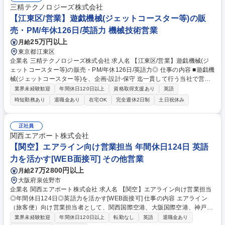
三精テクノロジーズ株式会社
【江東区/営業】遊戯機械(ジェットコースター等)の販
売・PM/年休126日/英語力 機械技術営業
25万円以上
月給
東京都江東区
企業名 三精テクノロジーズ株式会社 求人名 【江東区/営業】遊戯機械(ジ
ェットコースター等)の販売・PM/年休126日/英語力◎ 仕事の内容 ■遊戯機
械(ジェットコースター等)を、企画-設計-保守 迄一貫して行う当社で営業
をお任せ！国内外のテーマパークからのご要望をヒアリングし、技術部門
業界未経験歓迎
年間休日120日以上
資格取得支援あり
英語
と協同しながら自社製品の提案営業を行っていただきます。 【具体的に
時短勤務あり
退職金あり
在宅OK
完全週休2日制
土日祝休み
は】国内外に数多くの納入先があり、担当頂く案件により仕事の進め方は
異なりますが、新規の受託・提案だけでなく、ジェットコースター等の設
備点検なども定期的に行うため、メンテナスの段取り調整も行って頂きま
正社員
す。お客様と長期的な関係を築いて頂く仕事です。出張頻度等は、担当案
関西エアポート株式会社
件及びスケジュールにより異なりますが、海外であれば年に数回、国内で
【関空】エアライン向け営業担当 年間休日124日 英語
あれば月に数回程度あります。(長期出張は基本無) 募集職種 【江東区/営
力を活かす[WEB面接可] その他営業
業】遊戯機械(ジェットコースター等)の販売・PM/年休126日/英語力◎
27万2800円以上
月給
大阪府泉佐野市
企業名 関西エアポート株式会社 求人名 【関空】エアライン向け営業担当
◎年間休日124日◎英語力を活かす[WEB面接可] 仕事の内容 エアライン
（旅客便）向け営業担当者として、関西国際空港、大阪国際空港、神戸空
港の関西三空港の路線拡大に資する営業活動を実施し、航空系収入の確保
業界未経験歓迎
年間休日120日以上
転勤なし
英語
退職金あり