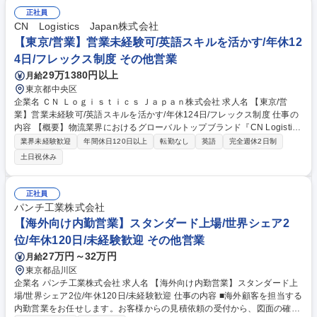
整：設計、製造、品質、調達、法務等の部署や国内外パートナーとの連携
正社員
募集職種 【航空宇宙】防衛省向けヘリコプターの営業・契約／調整業務や
CN Logistics Japan株式会社
製造業の経験歓迎
【東京/営業】営業未経験可/英語スキルを活かす/年休12
4日/フレックス制度 その他営業
29万1380円以上
月給
東京都中央区
企業名 ＣＮ Ｌｏｇｉｓｔｉｃｓ Ｊａｐａｎ株式会社 求人名 【東京/営
業】営業未経験可/英語スキルを活かす/年休124日/フレックス制度 仕事の
内容 【概要】物流業界におけるグローバルトップブランド『CN Logistics
グループ』の日本法人である当社において、営業のサポート業務から新規
業界未経験歓迎
年間休日120日以上
転勤なし
英語
完全週休2日制
開拓営業をお任せします。 【入社後お任せする業務】■輸送コスト作成 ■
土日祝休み
見積作成 ■海外とのメール対応(英語) ■顧客対応 【将来的にお任せする業
務】新規開拓営業をお任せします。企業の物流部門や海外営業部門、購買
部門、貿易部門などに対し、世界各地にあるCN Logisticsの拠点や、パー
正社員
トナーのリソースを組み合わせた、最適なロジスティクスソリューション
パンチ工業株式会社
を提案いただきます。【フォロー体制】セールスダイレクターのサポート
【海外向け内勤営業】スタンダード上場/世界シェア2
業務を通じ、営業業務を学んでいただきます。 募集職種 【東京/営業】営
位/年休120日/未経験歓迎 その他営業
業未経験可/英語スキルを活かす/年休124日/フレックス制度
27万円～32万円
月給
東京都品川区
企業名 パンチ工業株式会社 求人名 【海外向け内勤営業】スタンダード上
場/世界シェア2位/年休120日/未経験歓迎 仕事の内容 ■海外顧客を担当する
内勤営業をお任せします。お客様からの見積依頼の受付から、図面の確