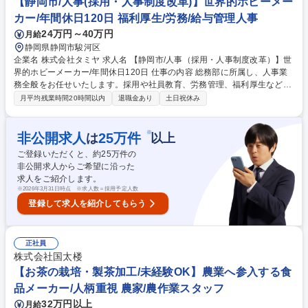
【静岡市/人事(採用・人事制度改革)】世界的ホビーメー
N）が途切れないよう管理・運用します。 募集職種 【社内SE】SIerから
カー/年間休日120日 福利厚生/労務/給与管理人事
社内SEへ!/フレックス在宅相談可/残業15H/福利厚生充実環境
24万円～40万円
月給
静岡県静岡市駿河区
企業名 株式会社タミヤ 求人名 【静岡市/人事（採用・人事制度改革）】世
界的ホビーメーカー/年間休日120日 仕事の内容 総務部に所属し、人事業
務全般をお任せいたします。採用や社員教育、労務管理、福利厚生などを
通じて、社員が働きやすい環境づくりを推進。タミヤのさらなる発展に貢
月平均残業時間20時間以内
退職金あり
土日祝休み
献できるポジションです！ 【入社後すぐにお任せする内容】 ■従業員の勤
怠管理をご担当いただきます。仕事に慣れてきたら労務管理や人事関連シ
ステム管理なども徐々にお任せいたします。 ■入社後の流れ：入社後、ま
※
非公開求人
25
万件
は
以上
ずは会社の全体像や人事業務を把握することからスタートします。ご経験
ご登録いただくと、約
25
万件の
や適性に応じて、人事課内での担当をお持ちいただきます。 募集職種
非公開求人からご希望に沿った
【静岡市/人事（採用・人事制度改革）】世界的ホビーメーカー/年間休日1
求人をご紹介します。
20日
※
2026年3月31日時点 ※求人数＝採用予定人数
登録して求人を紹介してもらう
正社員
株式会社国太楼
【お茶の栽培・製茶加工/未経験OK】農業へ参入する食
品メーカー/人柄重視 農家/農作業スタッフ
32万円以上
月給