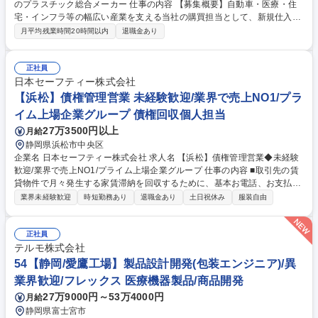
のプラスチック総合メーカー 仕事の内容 【募集概要】自動車・医療・住
宅・インフラ等の幅広い産業を支える当社の購買担当として、新規仕入先
の開拓から価格交渉までをお任せします。高品質な製品群を根本から支
月平均残業時間20時間以内
退職金あり
え、会社の利益に直結する重要な役割です。 【仕事詳細】既存先への発注
に加え、新規仕入先の開拓や価格交渉等、攻めの購買活動に挑戦できる環
境です。 【働き方】残業月16時間、土日休、有給取得14.0日。ワークラ
正社員
イフバランスを保ち長期就業が可能です。 【やりがい】製品は自動車から
日本セーフティー株式会社
医療機器まで多岐にわたります。景気変動に強い事業基盤のもと、モノづ
【浜松】債権管理営業 未経験歓迎/業界で売上NO1/プラ
くりの最上流で品質やコストを管理する、購買としての醍醐味を存分に実
イム上場企業グループ 債権回収個人担当
感できるポジションです。 募集職種 【吉田町/購買】賞与5.68ヶ月◎安定
27万3500円以上
月給
基盤のプラスチック総合メーカー
静岡県浜松市中央区
企業名 日本セーフティー株式会社 求人名 【浜松】債権管理営業◆未経験
歓迎/業界で売上NO1/プライム上場企業グループ 仕事の内容 ■取引先の賃
貸物件で月々発生する家賃滞納を回収するために、基本お電話、お支払い
頂けない場合は訪問で個人向けコンサルティング営業をして頂きます！親
業界未経験歓迎
時短勤務あり
退職金あり
土日祝休み
服装自由
会社であるNSグループ株式会社が2025年12月プライム上場！ 【詳細】■
家賃を滞納されいている入居者様への連絡（支払いの案内や入金計画の立
案 等） 【顧客】■1人あたり平均150～200件/月（業界平均350件/月）
正社員
【育成環境】OJT研修が基本になりますが、マニュアルがあることに加
テルモ株式会社
え、マネジメント業務に集中するリーダーを中心に4人1組のチームメンバ
54【静岡/愛鷹工場】製品設計開発(包装エンジニア)/異
ーが教育を行うためご安心ください。 （雇入れ直後）求人票通り（変更の
業界歓迎/フレックス 医療機器製品/商品開発
範囲）会社の定める業務 募集職種 【浜松】債権管理営業◆未経験歓迎/業
27万9000円～53万4000円
月給
界で売上NO1/プライム上場企業グループ
静岡県富士宮市