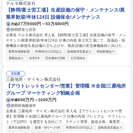
テルモ株式会社
【静岡/富士宮工場】生産設備の保守・メンテナンス/異
業界歓迎/年休124日 設備保全/メンテナンス
27万9000円～53万4000円
月給
静岡県富士宮市
企業名 テルモ株式会社 求人名 【静岡/富士宮工場】生産設備の保守・メン
テナンス/異業界歓迎/年休124日 仕事の内容 富士宮工場にて、医薬品・医
療機器の新規生産設備の立ち上げや、既存設備の安定稼働維持に向けた維
持管理・メンテナンス業務（オーバーホール、突発故障時の復旧・応急処
業界未経験歓迎
年間休日120日以上
資格取得支援あり
時短勤務あり
置等）をお任せ。【詳細】 ・既存設備のオーバーホール、機器更新、改良
退職金あり
在宅OK
完全週休2日制
土日祝休み
改善・突発故障時の復旧、応急処置・新規設備立ち上げへの参画、データ
解析等 【業務割合】改善申請30％、新規ライン導入40％、試作装置組立
等30％。ご経験に併せ、まずは申請やライン導入を中心に担当いただく予
正社員
定。 【富士宮工場について】操業開始から60年を迎える。輸液剤/シリン
三菱地所・サイモン株式会社
ジ/LAJEX容器/癒着防止剤/人工肺回路（エクモ）/血液バッグ等を製造。
【アウトレットセンター/営業】管理職 ※全国/三菱地所
募集職種 【静岡/富士宮工場】生産設備の保守・メンテナンス/異業界歓迎/
グループ マーケティング戦略企画
年休124日
800万円～1000万円
年俸
静岡県御殿場市
企業名 三菱地所・サイモン株式会社 求人名 【アウトレットセンター/営
業】管理職 ※全国/三菱地所グループ 仕事の内容 プレミアム・アウトレッ
ト（下記PO）を運営する当社にて、テナント管理、販促企画、集客営
業、メディア対応、カスタマーサービス等、一連の営業活動をお任せしま
業界未経験歓迎
副業・WワークOK
年間休日120日以上
資格取得支援あり
す。企画/マーケティング知識等が身に付きます 【詳細】1.テナント情報