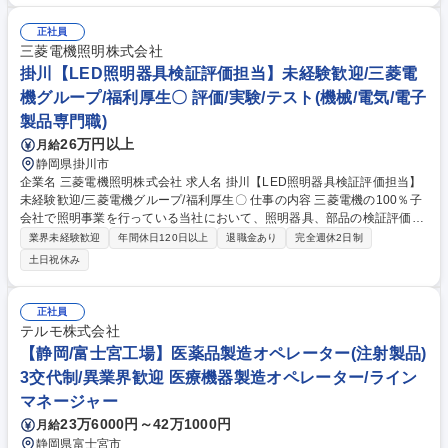
で、円滑に作業が進むよう現場管理を行います。【詳細】■生産・工程管
理：一日の目標数に対し、進捗を確認しながら人員配置を調整し、効率的
正社員
な運営を図ります。■メンバー育成：正社員やパートの方への業務指導や
三菱電機照明株式会社
面談を行い、組織力を高めます。■安全・環境整備：整理整頓の徹底や安
掛川【LED照明器具検証評価担当】未経験歓迎/三菱電
全点検を行い、ミスなく安心して働ける職場環境を維持・改善する役割で
機グループ/福利厚生〇 評価/実験/テスト(機械/電気/電子
す。 募集職種 【焼津市/グループリーダー】福祉用具の洗浄・消毒業務/夜
製品専門職)
勤無し/土日祝休み
26万円以上
月給
静岡県掛川市
企業名 三菱電機照明株式会社 求人名 掛川【LED照明器具検証評価担当】
未経験歓迎/三菱電機グループ/福利厚生〇 仕事の内容 三菱電機の100％子
会社で照明事業を行っている当社において、照明器具、部品の検証評価の
業務をお任せします。当社製品が、安全に正しく動くかを実験・検証して
業界未経験歓迎
年間休日120日以上
退職金あり
完全週休2日制
「三菱電機ブランド」の品質を守るお仕事です。 ■新製品の評価計画の策
土日祝休み
定、試験環境のセッティング ■負荷試験、耐久試験、光学特性評価、安全
性評価などの各種試験を実施し、試験データの収集・測定、結果分析 ■不
具合発生時の原因分析、設計部門等への改良フィードバック ■再評価およ
正社員
び正式な検証結果報告書の作成 募集職種 掛川【LED照明器具検証評価担
テルモ株式会社
当】未経験歓迎/三菱電機グループ/福利厚生〇
【静岡/富士宮工場】医薬品製造オペレーター(注射製品)
3交代制/異業界歓迎 医療機器製造オペレーター/ライン
マネージャー
23万6000円～42万1000円
月給
静岡県富士宮市