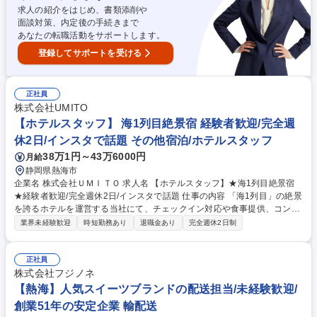
援】東証プライム上場TOKAIグループ
求人の紹介をはじめ、書類添削や
面談対策、内定後の手続きまで
あなたの転職活動をサポートします。
登録してサポートを受ける
正社員
株式会社UMITO
【ホテルスタッフ】 海1列目絶景宿 経験者歓迎/完全週
休2日/インスタで話題 その他宿泊/ホテルスタッフ
38万1円～43万6000円
月給
静岡県熱海市
企業名 株式会社ＵＭＩＴＯ 求人名 【ホテルスタッフ】★海1列目絶景宿
★経験者歓迎/完全週休2日/インスタで話題 仕事の内容 「海1列目」の絶景
を誇るホテルを運営する当社にて、チェックイン対応や食事提供、コンシ
ェルジュ業務などのホテル運営全般をお任せします。最高のロケーション
業界未経験歓迎
時短勤務あり
退職金あり
完全週休2日制
でステキなお客様の接客ができます！ 【詳細】■予約管理や接客に加え、
施設管理やSNSでのブランド発信、イベント企画まで幅広く携わります。
■小規模施設だからこそ、マニュアルを超えてお客様一人ひとりに寄り添
正社員
ったおもてなしを実現できる環境です。 ■将来的には後輩育成や、施設支
株式会社フジノネ
配人、エリアマネージャー、運営本部（人事・企画等）へのステップアッ
【熱海】人気スイーツブランドの配送担当/未経験歓迎/
プなど、多彩なキャリアパスを用意しています。 募集職種 【ホテルスタ
創業51年の安定企業 輸配送
ッフ】★海1列目絶景宿★経験者歓迎/完全週休2日/インスタで話題