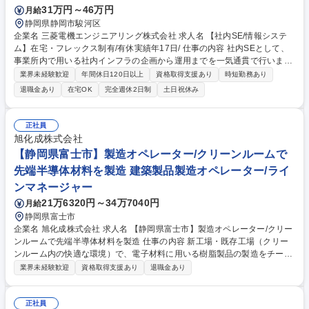
31万円～46万円
月給
実◎
静岡県静岡市駿河区
企業名 三菱電機エンジニアリング株式会社 求人名 【社内SE/情報システ
ム】在宅・フレックス制有/有休実績年17日/ 仕事の内容 社内SEとして、
事業所内で用いる社内インフラの企画から運用までを一気通貫で行いま
す。三菱電機グループとしての取り決めに則り、裁量を持ちながら幅広く
業界未経験歓迎
年間休日120日以上
資格取得支援あり
時短勤務あり
対応いただくことで、スキルの幅が広がる環境です。 ■社内インフラ(Win
退職金あり
在宅OK
完全週休2日制
土日祝休み
dows Server、VMware環境)の企画・導入・運用 ■ActiveDirectory、Wind
ows Update等の共通システムの導入・運用 ■社内PCの手配・導入、各種
PC管理施策のユーザー展開・フォロー 仮想基盤リプレースなど重要テー
正社員
マでは、上流においても先輩社員と一緒に検討やベンダー折衝に参加し、
旭化成株式会社
またゲストマシン移行フェースでは、ゲストマシンごとの手順検討から具
【静岡県富士市】製造オペレーター/クリーンルームで
体的な作業実施まで担当いただきます。 募集職種 【社内SE/情報システ
先端半導体材料を製造 建築製品製造オペレーター/ライ
ム】在宅・フレックス制有/有休実績年17日/
ンマネージャー
21万6320円～34万7040円
月給
静岡県富士市
企業名 旭化成株式会社 求人名 【静岡県富士市】製造オペレーター/クリー
ンルームで先端半導体材料を製造 仕事の内容 新工場・既存工場（クリー
ンルーム内の快適な環境）で、電子材料に用いる樹脂製品の製造をチーム
で進めて頂きます。しっかりとした教育制度があり、焦らず着実に製造工
業界未経験歓迎
資格取得支援あり
退職金あり
程を理解し業務理解を深めていただけます。 新工場・既存工場で、電子材
料に用いる樹脂製品の製造をチームで進めます。ご経験、ご希望を考慮し
リーダー、メンバーでの採用となります。 【業務内容】■生産業務(原材料
正社員