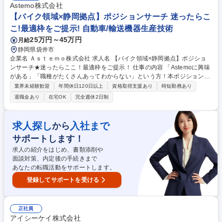
計量、混合、製品の調整、仕上げ、品質測定) ■設備の洗浄 ■設備運転 ■設
Astemo株式会社
備操作、監視、点検 ■その他安全・品質の維持向上のための取り組み（小
【バイク領域×静岡拠点】ポジションサーチ 迷ったらこ
集団活動など） ■PCを使った資料作成等 など 募集職種 【静岡県富士市】
こ!最適枠をご提示! 自動車/輸送機器生産技術
製造オペレーター/クリーンルームで先端半導体材料を製造
25万円～45万円
月給
静岡県袋井市
企業名 Ａｓｔｅｍｏ株式会社 求人名 【バイク領域×静岡拠点】ポジショ
ンサーチ★迷ったらここ！最適枠をご提示！ 仕事の内容 「Astemoに興味
がある」「職種がたくさんあってわからない」という方！本ポジションに
ご応募いただきましたら、バイクに関わる事業部の静岡拠点にて複数職種
業界未経験歓迎
年間休日120日以上
資格取得支援あり
時短勤務あり
を横断的に書類選考させていただきます。 ※大まかな選考職種のイメージ
退職金あり
在宅OK
完全週休2日制
としては、研究・開発・設計・評価・品質保証です。 ※複数職種にて書類
選考をさせていただき、書類選考合格した職種でのご面接（WEB面接）を
ご案内いたします。必ずしも希望職種とは限らないこと、予めご了承くだ
求人探し
入社まで
から
さい。 募集職種 【バイク領域×静岡拠点】ポジションサーチ★迷ったらこ
サポートします！
こ！最適枠をご提示！
求人の紹介をはじめ、書類添削や
面談対策、内定後の手続きまで
あなたの転職活動をサポートします。
登録してサポートを受ける
正社員
アイシーケイ株式会社