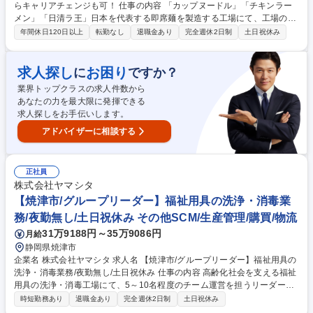
らキャリアチェンジも可！ 仕事の内容 「カップヌードル」「チキンラー
メン」「日清ラ王」日本を代表する即席麺を製造する工場にて、工場の事
務課にて、工場の円滑な運営及び事務業務の改善に貢献に期待をします。
年間休日120日以上
転勤なし
退職金あり
完全週休2日制
土日祝休み
【具体的には】 ■工場従業員採用業務（臨時従業員採用面接/入社時研修業
務/派遣会社対応等） ■安全衛生関連業務（従業員向け安全教育/安全関連
各種書類作成/工場内安全パトロール及び改善活動等） ■従業員勤怠月次確
求人探し
お困り
に
ですか？
認業務 ■庶務業務（来客対応/従業員相談対応/備品管理/共有部分設備管
業界トップクラスの求人件数から
理） ■官公庁対応業務 募集職種 ■【工場人事スタッフ】人材派遣業界から
あなたの力を最大限に発揮できる
キャリアチェンジも可！
求人探しをお手伝いします。
アドバイザーに相談する
正社員
株式会社ヤマシタ
【焼津市/グループリーダー】福祉用具の洗浄・消毒業
務/夜勤無し/土日祝休み その他SCM/生産管理/購買/物流
31万9188円～35万9086円
月給
静岡県焼津市
企業名 株式会社ヤマシタ 求人名 【焼津市/グループリーダー】福祉用具の
洗浄・消毒業務/夜勤無し/土日祝休み 仕事の内容 高齢化社会を支える福祉
用具の洗浄・消毒工場にて、5～10名程度のチーム運営を担うリーダー候
補をお任せします。現場の作業を共に行いながら、生産目標の管理やメン
時短勤務あり
退職金あり
完全週休2日制
土日祝休み
バーの育成を通じ、品質向上を牽引します。 福祉用具を清潔に保つ工程