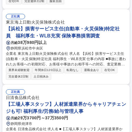
在宅OK
完全週休2日制
服装自由
の収集、販促企画立案実施 2.近隣への団体集客営業 3.マーケティング制作
物の在庫管理 4.ポスター/ブローシャ―/マップ等の補充作業 5.プロモーシ
ョンの促進 6.各種キャンペーンの実行･運営 7.HPの更新 8.クーポン券やそ
正社員
の他のデータ整理 9.メディアからの取材依頼対応 10.テナント研修、衛生
東京海上日動火災保険株式会社
検査の実施等（業務の変更範囲：全社業務） 募集職種 【アウトレットセ
【浜松】損害サービス主任(自動車・火災保険)特定社
ンター/営業】管理職 ※全国/三菱地所グループ
員 福利厚生・WLB充実 保険事務損害調査
38万980円以上
月給
静岡県浜松市中央区
企業名 東京海上日動火災保険株式会社 求人名 【浜松】損害サービス主任
(自動車・火災保険)特定社員 福利厚生・WLB充実 仕事の内容 ■事故に遭わ
れたお客様への初期対応、お客様や事故のお相手等への対応、査定業務、
保険金のお支払等を担当いただきます。事故対応を通じたサポートで、お
業界未経験歓迎
年間休日120日以上
転勤なし
退職金あり
在宅OK
客様に安心をお届けするやりがいのあるお仕事です。 ・事故に遭われたお
完全週休2日制
土日祝休み
客様への初期対応（事故状況や被害状況の確認やその後のアドバイス） ・
大学生等のための保険金の支払業務 ・（人身事故）事故でお怪我されたお
相手への初期対応（お怪我の状況等の確認）、治療状況のフォローや治療
正社員
期間中の治療費等のお支払 ・（物損事故）事故のお相手やお相手の保険会
日清食品株式会社
社への初期対応（自動車等の損害状況や修理工場の確認等）修理工場への
【工場人事スタッフ】人材派遣業界からキャリアチェン
損害確認に関する打合せ等 募集職種 【浜松】損害サービス主任(自動車・
ジも可! 福利厚生/労務/給与管理人事
火災保険)特定社員 福利厚生・WLB充実
29万3700円～37万3500円
月給
静岡県焼津市
企業名 日清食品株式会社 求人名 ■【工場人事スタッフ】人材派遣業界か