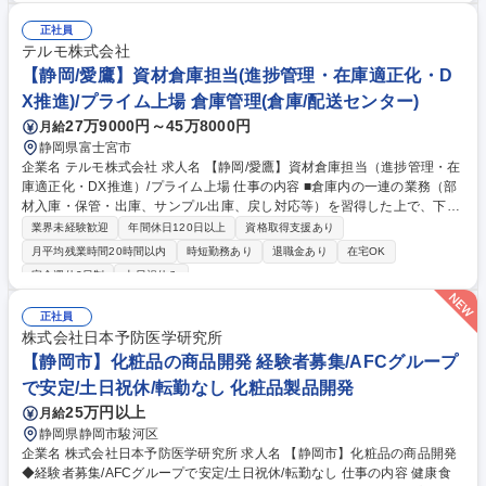
Tガバナンスの企画・推進：セキュリティロードマップの検討、策定、実
行/CSIRT運用・EDR運用、保守/セキュリティインシデント対応および再
正社員
発防止策立案■社内ITインフラの企画・管理・運用：社内PC機器類・Micr
テルモ株式会社
osoft 365・ユーザーサポート■社内情報システムの企画・管理・運用：Sa
【静岡/愛鷹】資材倉庫担当(進捗管理・在庫適正化・D
aS、オンプレを問わない社内情報システムの企画や、各種業務アプリケー
X推進)/プライム上場 倉庫管理(倉庫/配送センター)
ションの選定、導入、管理 募集職種 【静岡市/システムインフラ技術者】
27万9000円～45万8000円
月給
スタンダード上場/高機能性材料メーカー
静岡県富士宮市
企業名 テルモ株式会社 求人名 【静岡/愛鷹】資材倉庫担当（進捗管理・在
庫適正化・DX推進）/プライム上場 仕事の内容 ■倉庫内の一連の業務（部
材入庫・保管・出庫、サンプル出庫、戻し対応等）を習得した上で、下記
業務を担う。 ・進捗管理と業務指示・在庫適正化（在庫管理システム/Po
業界未経験歓迎
年間休日120日以上
資格取得支援あり
wer BI利用） ・業務改善を目的としたDX導入・品質文書の改訂や管理・
月平均残業時間20時間以内
時短勤務あり
退職金あり
在宅OK
直業務フォロー対応 【期待役割】通常業務の他、在庫適正化、DX導入な
完全週休2日制
土日祝休み
ど幅広い業務を担い 将来的には現場の中核を担うポジションでの活躍を期
待。 【組織や働き方】正社員15名規模、派遣社員が30名規模の組織。土
正社員
日出勤は想定無だが、年1～2回の設備点検の立会い等で発生する可能性
株式会社日本予防医学研究所
有。 募集職種 【静岡/愛鷹】資材倉庫担当（進捗管理・在庫適正化・DX推
【静岡市】化粧品の商品開発 経験者募集/AFCグループ
進）/プライム上場
で安定/土日祝休/転勤なし 化粧品製品開発
25万円以上
月給
静岡県静岡市駿河区
企業名 株式会社日本予防医学研究所 求人名 【静岡市】化粧品の商品開発
◆経験者募集/AFCグループで安定/土日祝休/転勤なし 仕事の内容 健康食