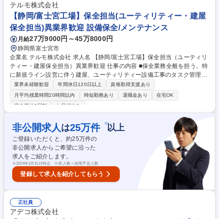
の幅広い業務 【業務内容の変更範囲】当社の指定する業務 募集職種 【総
テルモ株式会社
務人事担当】未経験歓迎/在宅勤務可/プライム上場王子Gの安定企業/働き
【静岡/富士宮工場】保全担当(ユーティリティー・建屋
方◎
保全担当)異業界歓迎 設備保全/メンテナンス
27万9000円～45万8000円
月給
静岡県富士宮市
企業名 テルモ株式会社 求人名 【静岡/富士宮工場】保全担当（ユーティリ
ティー・建屋保全担当）異業界歓迎 仕事の内容 ■保全業務全般を担う。特
に新規ライン設営に伴う建屋、ユーティリティー設備工事のタスク管理及
び安全を優先した施工管理（外部業者のコントロール）を想定。【詳細】
業界未経験歓迎
年間休日120日以上
資格取得支援あり
ユーティリティー設備（ボイラー/冷凍機 /コンプレッサー等）の操作/点検/
月平均残業時間20時間以内
時短勤務あり
退職金あり
在宅OK
保守の実施■工場建物の維持管理に関する改修、修繕工事■空調設備の維持
完全週休2日制
土日祝休み
管理に関する改修、修繕工事 ■消防設備の維持管理に関する法令点検、修
繕工事 ※各種業務を遂行するにあたり、関連法令に基づく対応や、関連各
※
非公開求人
25
万件
は
以上
課や外部業者との業務調整を行う。スキルによっては工事施工管理の業務
を担う。 募集職種 【静岡/富士宮工場】保全担当（ユーティリティー・建
ご登録いただくと、約
25
万件の
屋保全担当）異業界歓迎
非公開求人からご希望に沿った
求人をご紹介します。
※
2026年3月31日時点 ※求人数＝採用予定人数
登録して求人を紹介してもらう
正社員
アデコ株式会社