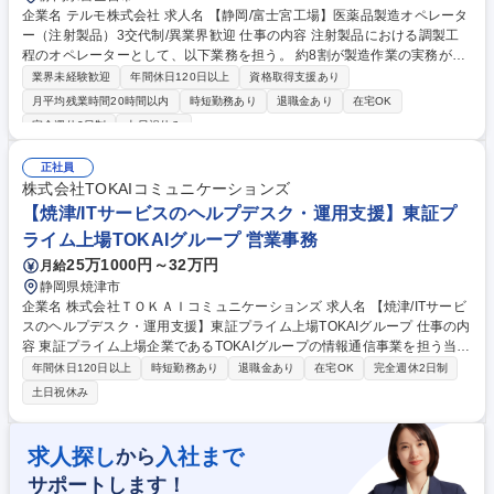
企業名 テルモ株式会社 求人名 【静岡/富士宮工場】医薬品製造オペレータ
ー（注射製品）3交代制/異業界歓迎 仕事の内容 注射製品における調製工
程のオペレーターとして、以下業務を担う。 約8割が製造作業の実務が中
心で、設備の簡易点検や記録・ドキュメント管理、品質管理に関する業務
業界未経験歓迎
年間休日120日以上
資格取得支援あり
や派遣社員への指示を行う。 【詳細】・原薬の秤量作業・薬液の調製作業
月平均残業時間20時間以内
時短勤務あり
退職金あり
在宅OK
（薬剤充填済み注射剤用の製剤）・簡単な設備点検、メンテナンス作業・
完全週休2日制
土日祝休み
各作業毎の記録、ドキュメント管理 【入社後】OJTを通じて段階的に業務
を習得し、将来的には単独で工程を担っていただく予定。また、増産フェ
正社員
ーズにおいては責任者の指示のもと、現場の中核メンバーとして生産量拡
株式会社TOKAIコミュニケーションズ
大に貢献いただくことを期待。 募集職種 【静岡/富士宮工場】医薬品製造
【焼津/ITサービスのヘルプデスク・運用支援】東証プ
オペレーター（注射製品）3交代制/異業界歓迎
ライム上場TOKAIグループ 営業事務
25万1000円～32万円
月給
静岡県焼津市
企業名 株式会社ＴＯＫＡＩコミュニケーションズ 求人名 【焼津/ITサービ
スのヘルプデスク・運用支援】東証プライム上場TOKAIグループ 仕事の内
容 東証プライム上場企業であるTOKAIグループの情報通信事業を担う当社
にて、法人向けITサービスのヘルプデスク・運用支援業務をお任せしま
年間休日120日以上
時短勤務あり
退職金あり
在宅OK
完全週休2日制
す。将来的には派遣社員を管理するSVなどを目指していただきます。 ■IT
土日祝休み
サービスのヘルプデスク業務（電話応対、メール対応）及び当業務のスー
パーバイザー業務■法人企業からのiPhone,iPad,PCの操作やパソコンやOff
ice関連などITに関する全般的な問い合わせ対応■スマートコネクト（当社
求人探し
入社まで
から
リモートアクセスサービス）、Workspaceのアカウント登録、削除及び問
サポートします！
い合わせ対応 など 募集職種 【焼津/ITサービスのヘルプデスク・運用支