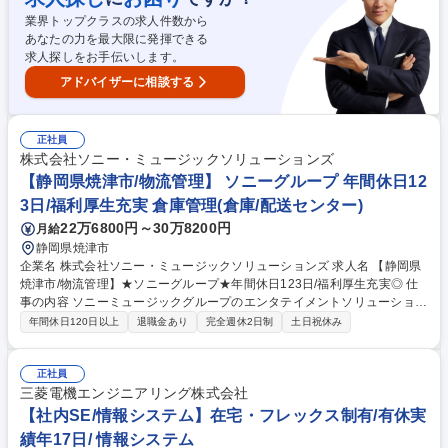
の検討と工場との技術調整 ■医薬部外品の申請書類作成（処方、安定性、
業界トップクラスの求人件数から
安全性） ■成分表示作成・薬機法チェック 募集職種 【静岡市】化粧品の
あなたの力を最大限に発揮できる
商品開発◆ベテラン歓迎/安定のAFCグループ/土日祝休/転勤無
求人探しをお手伝いします。
アドバイザーに相談する
正社員
株式会社ソニー・ミュージックソリューションズ
【静岡県焼津市/物流管理】 ソニーグループ 年間休日12
3日/福利厚生充実 倉庫管理(倉庫/配送センター)
22万6800円～30万8200円
月給
静岡県焼津市
企業名 株式会社ソニー・ミュージックソリューションズ 求人名 【静岡県
焼津市/物流管理】★ソニーグループ★年間休日123日/福利厚生充実◎ 仕
事の内容 ソニーミュージックグループのエンタテイメントソリューション
事業を担う当社にて、物流管理業務をお任せ致します。 （業務）変更の範
年間休日120日以上
退職金あり
完全週休2日制
土日祝休み
囲：変更なし 【具体的には】■物流倉庫内でのエンタメ関連商品出荷配送
業務■日々の出荷進捗管理業務や、物流出荷計画の作成■商品取扱メーカー
の窓口対応・出荷調整■出荷作業の改善活動業務 【入社後の流れ】配属後
正社員
は専属の教育担当がつき、お持ちのスキルに合わせてできることから少し
三菱電機エンジニアリング株式会社
ずつお任せしていきます。出荷トラブルや作業の遅れなどの問題が起きた
【社内SE/情報システム】在宅・フレックス制有/有休実
時には、全社で協力しながら解決に向かって動いていきます。 募集職種
績年17日/ 情報システム
【静岡県焼津市/物流管理】★ソニーグループ★年間休日123日/福利厚生充