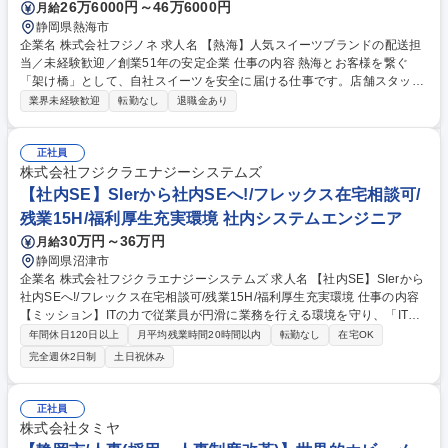
26万6000円～46万6000円
月給
静岡県熱海市
企業名 株式会社フジノネ 求人名 【熱海】人気スイーツブランドの配送担
当／未経験歓迎／創業51年の安定企業 仕事の内容 熱海とお客様を繋ぐ
「架け橋」として、自社スイーツを安全に届ける仕事です。店舗スタッフ
と連携し、感謝されることも多く、やりがいは十分。配送や在庫管理の工
業界未経験歓迎
転勤なし
退職金あり
夫など、現場の声を活かした改善提案も大歓迎です。 【主な仕事内容】■
各店舗（熱海プリン等）への自社商品配送 ■商品の検品・ピッキング・在
庫管理 ■配送ルートの最適化提案 ■工場や倉庫での荷受・出荷作業 ▼職場
正社員
の雰囲気 ・価値観：三つの心（素直な心・肯定する心・感謝する心）の考
株式会社フジクラエナジーシステムズ
えから周りから謙虚に学ぶという姿勢で、明るく前向きな雰囲気です！ ・
【社内SE】SIerから社内SEへ!/フレックス在宅相談可/
大家族経営主義：従業員の皆様一人一人は家族。お互いへ感謝の心を忘れ
残業15H/福利厚生充実環境 社内システムエンジニア
ず勤務しています！ 募集職種 【熱海】人気スイーツブランドの配送担当
30万円～36万円
月給
／未経験歓迎／創業51年の安定企業
静岡県沼津市
企業名 株式会社フジクラエナジーシステムズ 求人名 【社内SE】SIerから
社内SEへ!/フレックス在宅相談可/残業15H/福利厚生充実環境 仕事の内容
【ミッション】ITの力で従業員が円滑に業務を行える環境を守り、「IT基
盤の自立化」に向けた体制を構築すること。既存システムの保守・運用を
年間休日120日以上
月平均残業時間20時間以内
転勤なし
在宅OK
中心に、社内ネットワーク管理やPCヘルプデスク業務を担当いただきま
完全週休2日制
土日祝休み
す 【具体的には】 ■ヘルプデスク：「PCが動かない」「ソフトの使い方
が分からない」といった社内からの問い合わせ対応や、PCのセットアッ
プを行います。 ■既存システム運用：工場で使われている生産管理システ
正社員
ムが正常に動いているかの監視や、トラブル時の復旧作業、現場の要望に
株式会社タミヤ
合わせた機能追加を行います。 ■インフラ管理：社内のネットワーク（LA