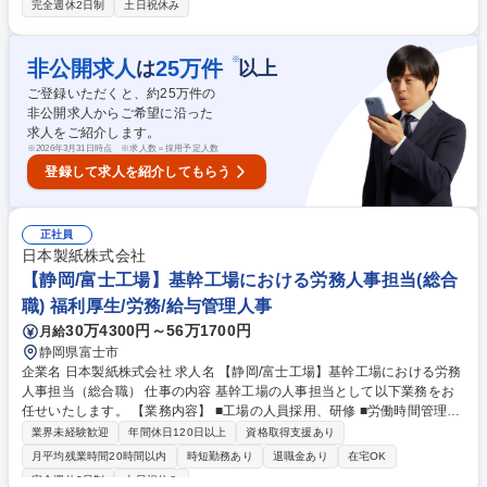
完全週休2日制
土日祝休み
する機会】汎用性が高いビジネススキルの習得/新規・既存どんな顧客とも
対応できる高い営業スキルの習得/地域活性化に繋がる提案を行う経験/お
客さんに本当に役に立てる提案をする経験 【育成環境】全国約2,000人の
※
非公開求人
25
万件
は
以上
営業がおり、座学・OJTの体制は整っています。毎年多くの方が3年間の
ご登録いただくと、約
25
万件の
成長を求めご入社されています。入社年次が近い先輩・同期もできやす
非公開求人からご希望に沿った
く、相互に助け合いながら成長しています。 募集職種 【静岡/美容企画営
求人をご紹介します。
業】年休140日◎土日祝休◎営業力を身に付け市場価値向上
※
2026年3月31日時点 ※求人数＝採用予定人数
登録して求人を紹介してもらう
正社員
日本製紙株式会社
【静岡/富士工場】基幹工場における労務人事担当(総合
職) 福利厚生/労務/給与管理人事
30万4300円～56万1700円
月給
静岡県富士市
企業名 日本製紙株式会社 求人名 【静岡/富士工場】基幹工場における労務
人事担当（総合職） 仕事の内容 基幹工場の人事担当として以下業務をお
任せいたします。 【業務内容】 ■工場の人員採用、研修 ■労働時間管理、
従業員労務対応、出向者管理 ■36協定、労基署届出、労働局対応、各種労
業界未経験歓迎
年間休日120日以上
資格取得支援あり
務関連調査対応 ■労働組合との折衝、地域交流業務 募集職種 【静岡/富士
月平均残業時間20時間以内
時短勤務あり
退職金あり
在宅OK
工場】基幹工場における労務人事担当（総合職）
完全週休2日制
土日祝休み