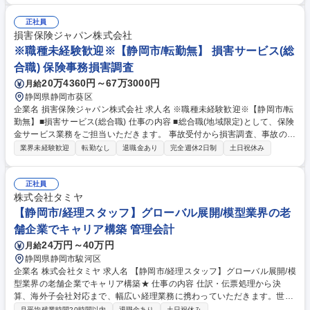
正社員
損害保険ジャパン株式会社
※職種未経験歓迎※【静岡市/転勤無】 損害サービス(総
合職) 保険事務損害調査
20万4360円～67万3000円
月給
静岡県静岡市葵区
企業名 損害保険ジャパン株式会社 求人名 ※職種未経験歓迎※【静岡市/転
勤無】■損害サービス(総合職) 仕事の内容 ■総合職(地域限定)として、保険
金サービス業務をご担当いただきます。 事故受付から損害調査、事故の相
手方との交渉などを行い、保険金のお支払いまでを行います。単に保険金
業界未経験歓迎
転勤なし
退職金あり
完全週休2日制
土日祝休み
をお支払いするだけではなく、 お客さまの不安を解消できるように寄り添
い、1日でも早く安心と保険金をお届けをします。保険の真価が問われる
事故対応の最前線です。 ■研修体制： OJT担当が付きながら、最初はシン
正社員
プルな案件からお任せしていきますので、未経験の方でもしっかりキャッ
株式会社タミヤ
チアップいただける環境です。 ※総合職の為、損害サービス以外のポジシ
【静岡市/経理スタッフ】グローバル展開/模型業界の老
ョンへの異動可能性あり 募集職種 ※職種未経験歓迎※【静岡市/転勤無】
舗企業でキャリア構築 管理会計
■損害サービス(総合職)
24万円～40万円
月給
静岡県静岡市駿河区
企業名 株式会社タミヤ 求人名 【静岡市/経理スタッフ】グローバル展開/模
型業界の老舗企業でキャリア構築★ 仕事の内容 仕訳・伝票処理から決
算、海外子会社対応まで、幅広い経理業務に携わっていただきます。世界
展開するタミヤブランドの経理を担うやりがいあるポジションです！ 【具
月平均残業時間20時間以内
退職金あり
土日祝休み