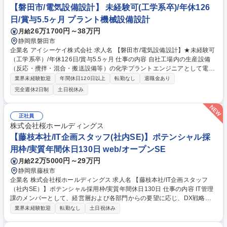
【磐田市/電気設備設計】 未経験可(工学系卒)/年休126
日/賞与5.5ヶ月 プラント機械設備設計
26万1700円～38万円
月給
静岡県磐田市
企業名 アイシーケイ株式会社 求人名 【磐田市/電気設備設計】★未経験可
（工学系卒）/年休126日/賞与5.5ヶ月 仕事の内容 自社工場内の生産設備
（反応・攪拌・混合・搬送設備等）の化学プラントエンジニアとして電気
設計や改善、保全業務を担います。工学系の知識があれば挑戦可能。構想
業界未経験歓迎
年間休日120日以上
転勤なし
退職金あり
から導入まで一貫して携われる仕事です。 【やりがい】自社ラインの自動
完全週休2日制
土日祝休み
化や省人化に向けた「設備設計」をメインでお任せします。既存設備の維
持管理に留まらず、自身のアイデアで生産効率を向上させる設計・導入に
携われるのが醍醐味。田島ルーフィンググループの安定基盤のもと、最先
正社員
端の生産技術を追求できます。 【働き方】完全週休2日制で年間休日は12
株式会社桜ホールディングス
6日。残業も月平均20h以内のため、私生活を大切にしながら設計スキル
【藤枝本社/IT企画スタッフ(社内SE)】ポテンシャル採
を磨ける環境です。 募集職種 【磐田市/電気設備設計】★未経験可（工学
用枠/実質年間休日130日 web/オープンSE
系卒）/年休126日/賞与5.5ヶ月
22万5000円～29万円
月給
静岡県藤枝市
企業名 株式会社桜ホールディングス 求人名 【藤枝本社/IT企画スタッフ
（社内SE）】ポテンシャル採用枠/実質年間休日130日 仕事の内容 IT管理
課のメンバーとして、経営層および各部門からの要望に応じ、DX戦略・
ロードマップの立案から現場への導入までを一貫して担当します。具体的
業界未経験歓迎
転勤なし
土日祝休み
には、生成AIを活用した業務改善の企画、RPA（ロボット）を用いた 分析
結果のシステムへの自動入力、統計処理・解析の自動化などを推進。社内