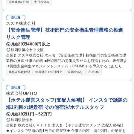
の提案を実施いただきます。 【リクルートが提供する機会】汎用性が高い
完全週休2日制
土日祝休み
ビジネススキルの習得/新規・既存どんな顧客とも対応できる高い営業スキ
ルの習得/地域活性化に繋がる提案を行う経験/お客さんに本当に役に立て
る提案をする経験 【育成環境】全国約2,000人の営業がおり、座学・OJT
正社員
の体制は整っています。毎年多くの方が3年間の成長を求めご入社されて
スズキ株式会社
います。入社年次が近い先輩・同期もできやすく、相互に助け合いながら
【安全衛生管理】技術部門の安全衛生管理業務の推進
成長しています。 募集職種 【静岡/美容企画営業】◎年休140日/土日祝休
リスク管理
◎営業力を身に付け市場価値向上
29万4000円以上
月給
静岡県浜松市中央区
企業名 スズキ株式会社 求人名 【安全衛生管理】技術部門の安全衛生管理
業務の推進 仕事の内容 ■技術部門の労働災害ゼロを目指すため、来年度よ
り労働安全衛生マネジメントシステム（OSHMS）を導入するにあたり、
労働災害発生時の対応(原因調査と対策確認)及び横展開等に関わる業務に
業界未経験歓迎
年間休日120日以上
退職金あり
在宅OK
携わっていただきます。 【詳細】■来年度より労働安全衛生マネジメント
システム（OSHMS）を導入します。新規導入にあたり、PDCAを実行で
きる体制を整えていきます。 ■安全衛生年間活動計画の策定、安全衛生委
正社員
員会の運営、安全パトロールの実施及び受け入れ対応 ■労働災害発生時の
株式会社UMITO
対応(原因調査と対策確認)及び横展開 業務内容の変更範囲⇒会社の定める
【ホテル運営スタッフ(支配人候補)】 インスタで話題の
業務 ※部署変更の可能性あり 募集職種 【安全衛生管理】技術部門の安全
海1列目の絶景宿 その他宿泊/ホテルスタッフ
衛生管理業務の推進
38万1円～52万円
月給
静岡県熱海市
企業名 株式会社ＵＭＩＴＯ 求人名 【ホテル運営スタッフ(支配人候補)】
★インスタで話題の海1列目の絶景宿★ 仕事の内容 「海1列目」の絶景を