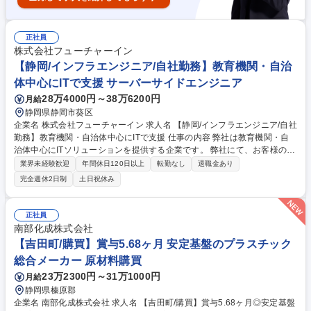
正社員
株式会社フューチャーイン
【静岡/インフラエンジニア/自社勤務】教育機関・自治
体中心にITで支援 サーバーサイドエンジニア
28万4000円～38万6200円
月給
静岡県静岡市葵区
企業名 株式会社フューチャーイン 求人名 【静岡/インフラエンジニア/自社
勤務】教育機関・自治体中心にITで支援 仕事の内容 弊社は教育機関・自
治体中心にITソリューションを提供する企業です。 弊社にて、お客様の基
幹プラットフォームの設計、構築、運用サポートを主にお任せします。 ス
業界未経験歓迎
年間休日120日以上
転勤なし
退職金あり
キルアップにより各種サーバー構築、仮想化基盤、大規模ネットワークの
完全週休2日制
土日祝休み
論理的設計・物理設計、構築まで担当いただく可能性があります。 【社
風】穏やかな社風、落ち着いて長期安定就業の実現ができる「働きやす
さ」が魅力。 募集職種 【静岡/インフラエンジニア/自社勤務】教育機関・
正社員
自治体中心にITで支援
南部化成株式会社
【吉田町/購買】賞与5.68ヶ月 安定基盤のプラスチック
総合メーカー 原材料購買
23万2300円～31万1000円
月給
静岡県榛原郡
企業名 南部化成株式会社 求人名 【吉田町/購買】賞与5.68ヶ月◎安定基盤