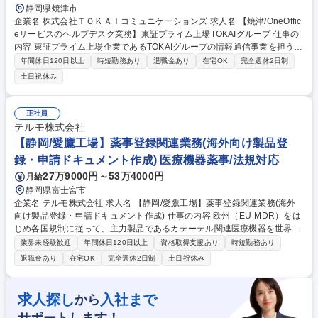
静岡県焼津市
企業名 株式会社ＴＯＫＡＩコミュニケーションズ 求人名 【焼津/OneOffic
eサービスのヘルプデスク業務】東証プライム上場TOKAIグループ 仕事の
内容 東証プライム上場企業であるTOKAIグループの情報通信事業を担う当
社にて、当社サービスであるOneOfficeサービスのヘルプデスク業務をお
年間休日120日以上
時短勤務あり
退職金あり
在宅OK
完全週休2日制
任せします。 ■OneOfficeサービス（メール・Webフィルターサービス・
土日祝休み
セキュアブラウザなど）の顧客対応業務をお任せします。 ■お客様問合せ
対応 ■お客様告知 ■申込み受付 など 募集職種 【焼津/OneOfficeサービス
のヘルプデスク業務】東証プライム上場TOKAIグループ
正社員
テルモ株式会社
【静岡/愛鷹工場】薬事登録関連業務(海外向け製品登
録・申請ドキュメント作成) 医療機器薬事/法規対応
27万9000円～53万4000円
月給
静岡県富士宮市
企業名 テルモ株式会社 求人名 【静岡/愛鷹工場】薬事登録関連業務(海外
向け製品登録・申請ドキュメント作成) 仕事の内容 欧州（EU-MDR）をは
じめ各国規制に従って、主力製品であるカテーテル関連医療機器を世界市
場へ届けるための「製品登録・申請」に関する業務全般を担う。【担当製
業界未経験歓迎
年間休日120日以上
資格取得支援あり
時短勤務あり
品】人工心肺・カテーテル・ステントグラフト等 【詳細】■海外向け申請
退職金あり
在宅OK
完全週休2日制
土日祝休み
書類の作成・提出 ■規制当局や認証機関からの照会対応（審査中の質問へ
の回答対応など） ■開発部門や品質保証部門など関係部署との調整、進捗
管理【業務の魅力】社内の複数部門と連携し、蓄積されたデータを申請書
求人探し
入社まで
から
類として「通る形」にまとめ上げる重要な役割。数多くの国の申請経験を