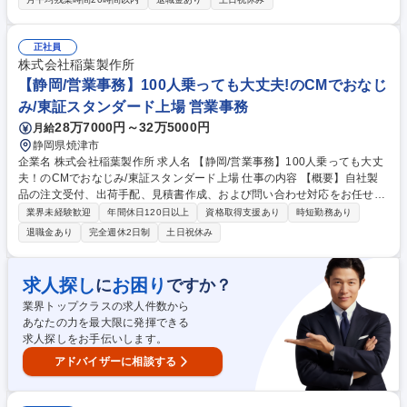
体例】 ■仕訳・伝票処理、売掛金・買掛金管理、固定資産・資金繰り管理
■月次・年次決算、税務申告業務全般 ■海外子会社（フィリピン・香港・
アメリカ等）の経理関連業務、監査・指導も対応 ★グローバルな視野を持
正社員
って経理業務に挑戦したい方、製造業や会計事務所での経験を活かしたい
株式会社稲葉製作所
方におすすめです★ 募集職種 【静岡市/経理スタッフ】グローバル展開/模
【静岡/営業事務】100人乗っても大丈夫!のCMでおなじ
型業界の老舗企業でキャリア構築★
み/東証スタンダード上場 営業事務
28万7000円～32万5000円
月給
静岡県焼津市
企業名 株式会社稲葉製作所 求人名 【静岡/営業事務】100人乗っても大丈
夫！のCMでおなじみ/東証スタンダード上場 仕事の内容 【概要】自社製
品の注文受付、出荷手配、見積書作成、および問い合わせ対応をお任せし
ます。営業と工場の製造チーム、そしてお客様をつなぐバックオフィスの
業界未経験歓迎
年間休日120日以上
資格取得支援あり
時短勤務あり
要となるポジションです。 【具体的に】 ■受発注業務：FAXやメールで届
退職金あり
完全週休2日制
土日祝休み
く注文データの入力・出荷手配 ■見積依頼への対応：取引先からの依頼に
基づき、専用システムでの見積書作成・送付 ■電話・メール対応：在庫確
認、納期回答、製品の仕様や使い方に関する問い合わせ対応 募集職種
求人探し
お困り
に
ですか？
【静岡/営業事務】100人乗っても大丈夫！のCMでおなじみ/東証スタンダ
業界トップクラスの求人件数から
ード上場
あなたの力を最大限に発揮できる
求人探しをお手伝いします。
アドバイザーに相談する