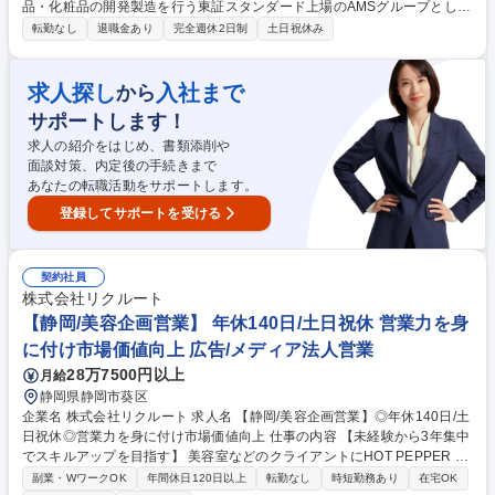
品・化粧品の開発製造を行う東証スタンダード上場のAMSグループとし
て、スキンケア・ヘアケアなど化粧品のOEM製品の商品開発をお任せしま
転勤なし
退職金あり
完全週休2日制
土日祝休み
す。メンバークラスのご採用となります！ ■お客様のご要望に沿った新製
品（OEM・ODM）の処方設計 ■原料および剤型の選定、処方設計、評
価、改善提案 ■営業担当との打ち合わせや顧客訪問への技術的なご提案・
求人探し
入社まで
から
プレゼンテーション ■量産スケールアップの検討と工場との技術調整 ■医
サポートします！
薬部外品の申請書類作成（処方、安定性、安全性） ■成分表示作成・薬機
法チェック 募集職種 【静岡市】化粧品の商品開発◆経験者募集/AFCグル
求人の紹介をはじめ、書類添削や
ープで安定/土日祝休/転勤なし
面談対策、内定後の手続きまで
あなたの転職活動をサポートします。
登録してサポートを受ける
契約社員
株式会社リクルート
【静岡/美容企画営業】 年休140日/土日祝休 営業力を身
に付け市場価値向上 広告/メディア法人営業
28万7500円以上
月給
静岡県静岡市葵区
企業名 株式会社リクルート 求人名 【静岡/美容企画営業】◎年休140日/土
日祝休◎営業力を身に付け市場価値向上 仕事の内容 【未経験から3年集中
でスキルアップを目指す】 美容室などのクライアントにHOT PEPPER Be
autyを用いた集客UPや経営管理ツールや決済ツールを用いた業務効率化
副業・WワークOK
年間休日120日以上
転勤なし
時短勤務あり
在宅OK