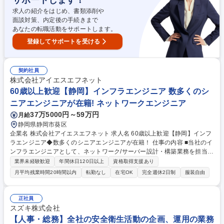
サポートします！
積むことができ、世界中の患者さんの治療やQOL向上に貢献できる。 募
集職種 【静岡/愛鷹工場】薬事登録関連業務(海外向け製品登録・申請ドキ
求人の紹介をはじめ、書類添削や
ュメント作成)
面談対策、内定後の手続きまで
あなたの転職活動をサポートします。
登録してサポートを受ける
契約社員
株式会社アイエスエフネット
60歳以上歓迎【静岡】インフラエンジニア 数多くのシ
ニアエンジニアが在籍! ネットワークエンジニア
37万5000円～59万円
月給
静岡県静岡市葵区
企業名 株式会社アイエスエフネット 求人名 60歳以上歓迎【静岡】インフ
ラエンジニア◆数多くのシニアエンジニアが在籍！ 仕事の内容 ■当社のイ
ンフラエンジニアとして、ネットワーク/サーバー設計・構築業務を担当い
ただきます。また、PM及びPM候補、リーダーとして他の社員をリードも
業界未経験歓迎
年間休日120日以上
資格取得支援あり
しくは伴走型の育成もお任せする想定です。 ■次世代メンバーとチームを
月平均残業時間20時間以内
転勤なし
在宅OK
完全週休2日制
服装自由
組み、豊富な知識や技術を次世代へ繋げることができます。 募集職種 60
歳以上歓迎【静岡】インフラエンジニア◆数多くのシニアエンジニアが在
籍！
正社員
スズキ株式会社
【人事・総務】全社の安全衛生活動の企画、運用の業務