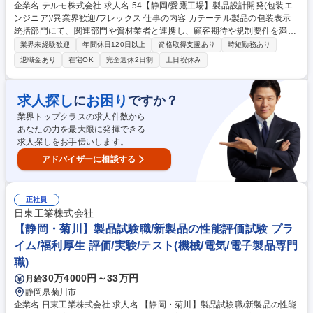
企業名 テルモ株式会社 求人名 54【静岡/愛鷹工場】製品設計開発(包装エ
ンジニア)/異業界歓迎/フレックス 仕事の内容 カテーテル製品の包装表示
統括部門にて、関連部門や資材業者と連携し、顧客期待や規制要件を満た
す包装資材(1次/2次包装表示)の設計・開発、評価試験、仕様書作成等の一
業界未経験歓迎
年間休日120日以上
資格取得支援あり
時短勤務あり
連の業務をお任せします。 【詳細】●全製品の表示設計・規制要求チェッ
退職金あり
在宅OK
完全週休2日制
土日祝休み
ク ●業務計画の作成、実評価試験の実施 ●薬事・SCM・購買・品質部門と
連携した新規導入/変更管理 ●仕様書・手順書・評価計画書等の作成・改訂
サポート ●品質・技術課題の根本原因特定と改善推進 ●製造現場への包装
求人探し
お困り
に
ですか？
技術的観点からの助言・調査 募集職種 54【静岡/愛鷹工場】製品設計開発
業界トップクラスの求人件数から
(包装エンジニア)/異業界歓迎/フレックス
あなたの力を最大限に発揮できる
求人探しをお手伝いします。
アドバイザーに相談する
正社員
日東工業株式会社
【静岡・菊川】製品試験職/新製品の性能評価試験 プラ
イム/福利厚生 評価/実験/テスト(機械/電気/電子製品専門
職)
30万4000円～33万円
月給
静岡県菊川市
企業名 日東工業株式会社 求人名 【静岡・菊川】製品試験職/新製品の性能