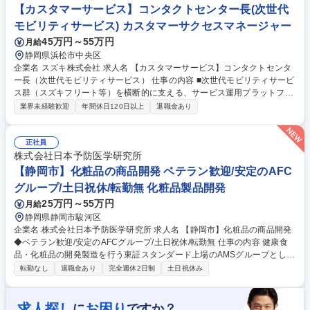
【カスタマーサービス】コンタクトセンター長(次世代
モビリティサービス) カスタマーサクセスマネージャー
45万円～55万円
月給
静岡県浜松市中央区
企業名 スズキ株式会社 求人名 【カスタマーサービス】コンタクトセンタ
ー長（次世代モビリティサービス） 仕事の内容 ■次世代モビリティサービ
ス群（スズキフリート等）を横断的に支える、サービス運用プラットフォ
ームの組織統括および戦略策定を担っていただきます。単なる運用管理に
業界未経験歓迎
年間休日120日以上
退職金あり
留まらず、製造業からサービスプロバイダー へと変革を遂げるスズキにお
いて、顧客体験（CX）の最高責任者として、実績に繋がる仕組みづくり
と、働きやすい環境づくり双方に貢献できるバランスよいマネジメント業
正社員
務を求めます。 【詳細】■サービスプラットフォーム構築～安定運用、継
株式会社日本予防医学研究所
続的な品質改善に至るまで一連のプロセス管理■組織マネジメントと人材
【静岡市】化粧品の商品開発 ベテラン歓迎/安定のAFC
育成■サービス基盤のガバナンス■顧客接点戦略の策定と統括■社内関連部
グループ/土日祝休/転勤無 化粧品製品開発
署（開発、経営層）との合意形成 募集職種 【カスタマーサービス】コン
25万円～55万円
月給
タクトセンター長（次世代モビリティサービス）
静岡県静岡市駿河区
企業名 株式会社日本予防医学研究所 求人名 【静岡市】化粧品の商品開発
◆ベテラン歓迎/安定のAFCグループ/土日祝休/転勤無 仕事の内容 健康食
品・化粧品の開発製造を行う東証スタンダード上場のAMSグループとし
て、スキンケア・ヘアケアなど化粧品のOEM製品の商品開発をお任せしま
転勤なし
退職金あり
完全週休2日制
土日祝休み
す！ ■お客様のご要望に沿った新製品（OEM・ODM）の処方設計 ■原料お
よび剤型の選定、処方設計、評価、改善提案 ■営業担当との打ち合わせや
顧客訪問への技術的なご提案・プレゼンテーション ■量産スケールアップ
求人探し
お困り
に
ですか？