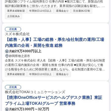
評価試験◇プライム/福利厚生◎ 仕事の内容 ■菊川工場にて、新製品の性
能評価試験業務をご担当いただきます。業界屈指の試験設備を駆使し、徹
底的に製品を検査しています。 【具体例】 ■ISO17025に基づく受託試験
業界未経験歓迎
年間休日120日以上
退職金あり
完全週休2日制
の実施と事務局■試験成績書発行 ■製品規格に定められた機械的評価試験
土日祝休み
の実施 ■PL審査、DR参画、校正主管部門 など 【主な試験業務】 ■機械的
な評価試験（耐震試験、風雨性能評価試験、防水・防塵性能評価等） 募集
職種 【静岡・菊川】製品試験職/新製品の性能評価試験◇プライム/福利厚
正社員
生◎
スズキ株式会社
【総務・人事】工場の総務・厚生/会社制度の運用/工場
内施策の企画・展開を推進 総務
29万4000円以上
月給
静岡県牧之原市
企業名 スズキ株式会社 求人名 【総務・人事】工場の総務・厚生/会社制度
の運用/工場内施策の企画・展開を推進 仕事の内容 ■従業員が安心して働
ける職場を作るために関係部署と連携しながら、会社制度の運用や工場内
施策の企画・展開を推進します。 【具体的には】 ■総務業務全般（工場見
業界未経験歓迎
年間休日120日以上
退職金あり
学対応、固定資産管理、緑地管理、清掃管理、放送設備管理等） ■建築営
繕業務（建物や道路面等の修繕手配および実施から完了までの進捗管理・
リニューアルの推進および新規案件の立案から実施までの進捗管理） 募集
正社員
職種 【総務・人事】工場の総務・厚生/会社制度の運用/工場内施策の企
株式会社TOKAIコミュニケーションズ
画・展開を推進
【焼津/OneOfficeサービスのヘルプデスク業務】東証
プライム上場TOKAIグループ 営業事務
25万1000円～32万円
月給