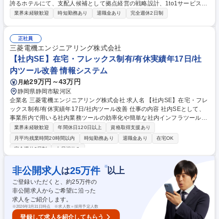
誇るホテルにて、支配人候補として拠点経営の戦略設計、1to1サービスの
構造化、メンバーの目標設定・評価、ステークホルダー連携などの運営管
業界未経験歓迎
時短勤務あり
退職金あり
完全週休2日制
理全般をお任せします！ 【詳細】■稼働率向上に向けた戦略立案から、画
一的なマニュアルに依存しない高付加価値な接遇体制の構築まで、拠点経
営の全権を担います。 ■将来的には新規拠点の立ち上げ責任者や複数施設
正社員
を統括するエリアマネージャー、運営本部へのキャリアパスも用意。 ■大
三菱電機エンジニアリング株式会社
規模ホテルにはない圧倒的な裁量権を持ち、理想のホテルづくりを自らリ
【社内SE】在宅・フレックス制有/有休実績年17日/社
ードできる環境です。経営層と直に連携し、リソース配分の調整から実行
内ツール改善 情報システム
まで主導します。 募集職種 【ホテル運営スタッフ(支配人候補)】★インス
29万円～43万円
月給
タで話題の海1列目の絶景宿★
静岡県静岡市駿河区
企業名 三菱電機エンジニアリング株式会社 求人名 【社内SE】在宅・フレ
ックス制有/有休実績年17日/社内ツール改善 仕事の内容 社内SEとして、
事業所内で用いる社内業務ツールの効率化や簡単な社内インフラツールの
開発を担当。新規効率化を目指します。要件定義から運用まで裁量を持ち
業界未経験歓迎
年間休日120日以上
資格取得支援あり
ながら、一気通貫で全体を管理することが可能です。 ■社内システムの効
月平均残業時間20時間以内
時短勤務あり
退職金あり
在宅OK
率化のためのシステム開発・アプリ開発 ■ソフトウェアのプログラミング
完全週休2日制
土日祝休み
■社内DXの戦略立案・各部門と連携し業務効率化の推進 ■生成AIを活用し
た社内DXの推進 ※要件定義・詳細設計・保守運用。開発力の向上のため
※
非公開求人
25
万件
は
以上
に内製化を進めています。 【使用ツール】Visual Studioなど 【言語/フレ
ームワーク】VB.net/C＃/ASP.net/HTML/CSS/JavaScript等 募集職種 【社
ご登録いただくと、約
25
万件の
内SE】在宅・フレックス制有/有休実績年17日/社内ツール改善
非公開求人からご希望に沿った
求人をご紹介します。
※
2026年3月31日時点 ※求人数＝採用予定人数
登録して求人を紹介してもらう