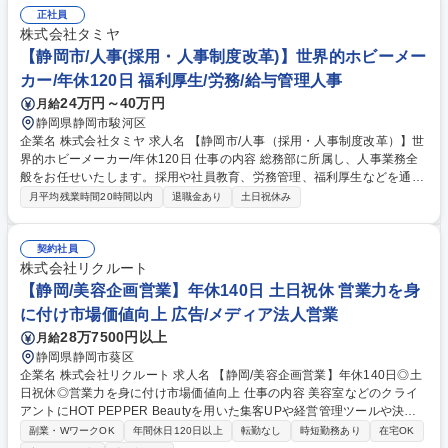
部門と連携し、AIやRPAを駆使した業務効率化（DX化）を担当します ■経
正社員
営層・各部門へのDX戦略や中長期ロードマップの策定 ■生成AIを活用した
株式会社タミヤ
社内向けの新規サービス・業務改善の企画・検証 ■RPAを用いた自動化
【静岡市/人事(採用・人事制度改革)】世界的ホビーメー
（分析結果のシステムへの自動入力など） ■統計処理した結果の解析・考
カー/年休120日 福利厚生/労務/給与管理人事
察プロセスのデジタル化推進 募集職種 【藤枝本社/IT企画スタッフ（社内S
24万円～40万円
月給
E）】ポテンシャル採用枠/実質年間休日130日
静岡県静岡市駿河区
企業名 株式会社タミヤ 求人名 【静岡市/人事（採用・人事制度改革）】世
界的ホビーメーカー/年休120日 仕事の内容 総務部に所属し、人事業務全
般をお任せいたします。採用や社員教育、労務管理、福利厚生などを通じ
て、社員が働きやすい環境づくりを推進。タミヤのさらなる発展に貢献で
月平均残業時間20時間以内
退職金あり
土日祝休み
きるポジションです。 【入社後すぐにお任せする内容】 ■従業員の勤怠管
理をご担当いただきます。仕事に慣れてきたら労務管理や人事関連システ
ム管理なども徐々にお任せいたします。 ■入社後の流れ：入社後、まずは
契約社員
会社の全体像や人事業務を把握することからスタートします。ご経験や適
株式会社リクルート
性に応じて、人事課内での担当をお持ちいただきます。 募集職種 【静岡
【静岡/美容企画営業】年休140日 土日祝休 営業力を身
市/人事（採用・人事制度改革）】世界的ホビーメーカー/年休120日
に付け市場価値向上 広告/メディア法人営業
28万7500円以上
月給
静岡県静岡市葵区
企業名 株式会社リクルート 求人名 【静岡/美容企画営業】年休140日◎土
日祝休◎営業力を身に付け市場価値向上 仕事の内容 美容室などのクライ
アントにHOT PEPPER Beautyを用いた集客UPや経営管理ツールや決済
ツールを用いた業務効率化の提案を実施いただきます。"モノ売り"でな
副業・WワークOK
年間休日120日以上
転勤なし
時短勤務あり
在宅OK
く"コト売り"にキャリアチェンジしたい方にお勧め。 【リクルートが提供