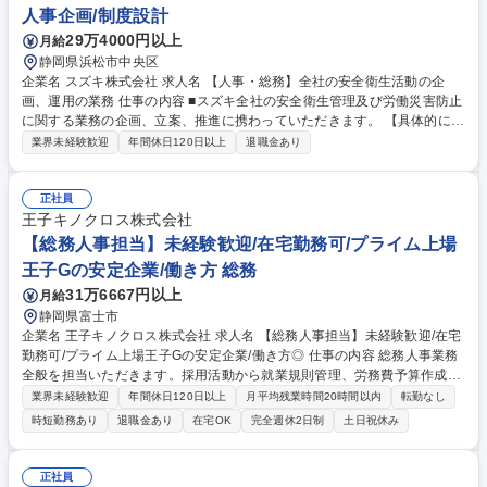
人事企画/制度設計
29万4000円以上
月給
静岡県浜松市中央区
企業名 スズキ株式会社 求人名 【人事・総務】全社の安全衛生活動の企
画、運用の業務 仕事の内容 ■スズキ全社の安全衛生管理及び労働災害防止
に関する業務の企画、立案、推進に携わっていただきます。 【具体的に
は】 ・安全衛生方針・年間活動計画の策定 ・安全衛生委員会の運営 ・安
業界未経験歓迎
年間休日120日以上
退職金あり
全衛生パトロールの企画・実施 ・労働災害発生時の対応(原因調査と対策
確認)及び横展開 ・リスクアセスメントを中心とした労働災害の未然防止
活動の推進 等 募集職種 【人事・総務】全社の安全衛生活動の企画、運用
正社員
の業務
王子キノクロス株式会社
【総務人事担当】未経験歓迎/在宅勤務可/プライム上場
王子Gの安定企業/働き方 総務
31万6667円以上
月給
静岡県富士市
企業名 王子キノクロス株式会社 求人名 【総務人事担当】未経験歓迎/在宅
勤務可/プライム上場王子Gの安定企業/働き方◎ 仕事の内容 総務人事業務
全般を担当いただきます。採用活動から就業規則管理、労務費予算作成、
官公庁への届出業務まで幅広く対応。地域との関わりや工場内の備品管理
業界未経験歓迎
年間休日120日以上
月平均残業時間20時間以内
転勤なし
など、総務業務も担当いただきます。 ■人事業務：採用活動、就業規則・
時短勤務あり
退職金あり
在宅OK
完全週休2日制
土日祝休み
規定の管理改定、労務費予算作成、労働基準監督署への届出書類作成（36
協定、規定改定時の届出等） ■総務業務：地域との関係構築、工場内備品
購入、社用車管理、来客対応、工場内の樹木剪定・伐採手配など生産以外
正社員