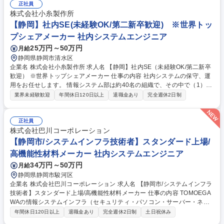
正社員
株式会社小糸製作所
【静岡】社内SE(未経験OK/第二新卒歓迎) ※世界トッ
プシェアメーカー 社内システムエンジニア
25万円～50万円
月給
静岡県静岡市清水区
企業名 株式会社小糸製作所 求人名 【静岡】社内SE（未経験OK/第二新卒
歓迎） ※世界トップシェアメーカー 仕事の内容 社内システムの保守、運
用をお任せします。 情報システム部は約40名の組織で、その中で（1）サ
ーバー管理（2）開発（3）セキュリティ対策の大きく３つのチームに分か
業界未経験歓迎
年間休日120日以上
退職金あり
完全週休2日制
れています。 これまでのご経験やご志向性に応じてお任せする業務範囲を
決定します。【将来的には】 SAPシステム導入に関わる一連の業務を、拠
点メンバーおよび協力ベンダと協同して、要件定義・周辺機能のカスタマ
正社員
イズ定義/実装・システムテスト・ユーザー教育支援等をリードしていただ
株式会社巴川コーポレーション
きます。ゆくゆく開発など上流工程にチャレンジしていきたい方におすす
【静岡市/システムインフラ技術者】スタンダード上場/
めです。 募集職種 【静岡】社内SE（未経験OK/第二新卒歓迎） ※世界ト
高機能性材料メーカー 社内システムエンジニア
ップシェアメーカー
34万円～50万円
月給
静岡県静岡市駿河区
企業名 株式会社巴川コーポレーション 求人名 【静岡市/システムインフラ
技術者】スタンダード上場/高機能性材料メーカー 仕事の内容 TOMOEGA
WAの情報システムインフラ（セキュリティ・パソコン・サーバー・ネッ
トワーク等）の企画、導入、運用、管理を担い、専門性を活かして事業を
年間休日120日以上
退職金あり
完全週休2日制
土日祝休み
支えるポジションです。※変更の範囲：当社業務全般 ■ITセキュリティ・I