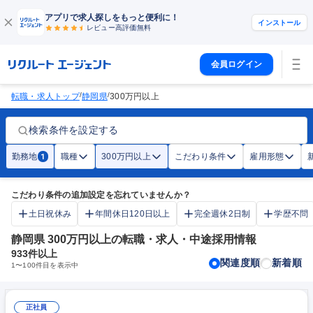
アプリで求人探しをもっと便利に！
インストール
レビュー高評価
無料
会員ログイン
/
/
転職・求人トップ
静岡県
300万円以上
検索条件を設定する
勤務地
職種
300万円以上
こだわり条件
雇用形態
1
こだわり条件の追加設定を忘れていませんか？
土日祝休み
年間休日120日以上
完全週休2日制
学歴不問
静岡県 300万円以上の転職・求人・中途採用情報
933
件以上
関連度順
新着順
1
〜
100
件目を表示中
正社員