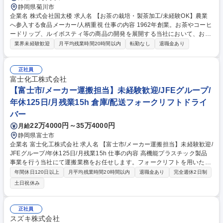
静岡県菊川市
企業名 株式会社国太楼 求人名 【お茶の栽培・製茶加工/未経験OK】農業
へ参入する食品メーカー/人柄重視 仕事の内容 1962年創業。お茶やコーヒ
ードリップ、ルイボスティ等の商品の開発を展開する当社において、お茶
の生産・製造業務をお任せします。新規事業立ち上げ募集となります。未
業界未経験歓迎
月平均残業時間20時間以内
転勤なし
退職金あり
経験からお茶の栽培・製造のプロを目指せます 【繁忙期】■茶園管理作
業：茶摘み、肥料・防除■工場業務：受入、加工、梱包、掃除 【閑散期】
■茶園管理作業：肥料・防除、除草作業■機械整備：畑機械、工場機械メン
正社員
テナンス等。【当社について】当社は創業50年を超え、飲料・食品を取り
富士化工株式会社
扱うメーカーの老舗企業。現状に満足することなく、常に消費者のニーズ
【富士市/メーカー運搬担当】未経験歓迎/JFEグループ/
に応え、簡便なティーパックの開発や健康茶ティーパックの品揃え強化等
年休125日/月残業15h 倉庫/配送フォークリフトドライ
の新しいチャレンジを続けています。 募集職種 【お茶の栽培・製茶加工/
バー
未経験OK】農業へ参入する食品メーカー/人柄重視
22万4000円～35万4000円
月給
静岡県富士市
企業名 富士化工株式会社 求人名 【富士市/メーカー運搬担当】未経験歓迎/
JFEグループ/年休125日/月残業15h 仕事の内容 高機能プラスチック製品
事業を行う当社にて運搬業務をお任せします。フォークリフトを用いた資
材・部品の適切な運搬や、各成形機オペレーターへの部材供給により生産
年間休日120日以上
月平均残業時間20時間以内
退職金あり
完全週休2日制
を支える仕事です。 【具体的には】 ■フォークリフトを操作しての資材や
土日祝休み
部品の運搬 ■押出成形機・射出成形機オペレーターへのスムーズな部材供
給・サポート ■FRP（繊維強化プラスチック）部品の製造・加工・組立工
程への運搬 ■工場内の整理整頓、安全な保管場所への移動 募集職種 【富
正社員
士市/メーカー運搬担当】未経験歓迎/JFEグループ/年休125日/月残業15h
スズキ株式会社