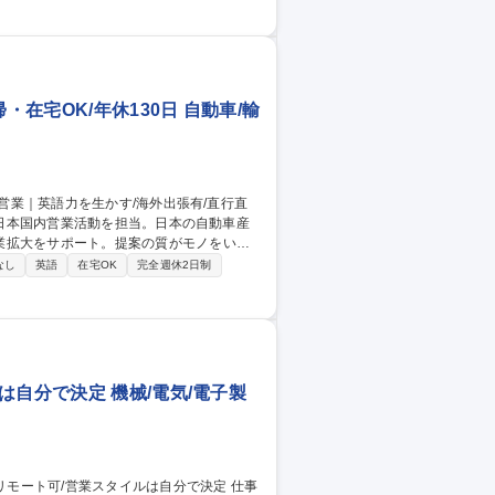
入業務■国内顧客の窓口 全国に営業所があ
ます。 募集職種 【台東区/
・在宅OK/年休130日 自動車/輸
業拡大をサポート。提案の質がモノをいう
なし
英語
在宅OK
完全週休2日制
使用した会議や、新規参入に向けた戦略立
人での裁量は非常に大きいです。週1回チー
量は大きいですが、個人任せにはしない働き
行直帰・在宅OK/年休130日
は自分で決定 機械/電気/電子製