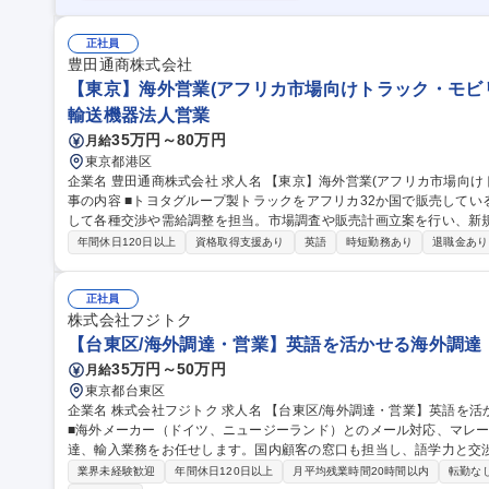
正社員
豊田通商株式会社
【東京】海外営業(アフリカ市場向けトラック・モビリ
輸送機器法人営業
35万円～80万円
月給
東京都港区
企業名 豊田通商株式会社 求人名 【東京】海外営業(アフリカ市場向けトラック・モビリティ)トヨタG総合商社 仕
事の内容 ■トヨタグループ製トラックをアフリカ32か国で販売して
して各種交渉や需給調整を担当。市場調査や販売計画立案を行い、新
す。 ・トラックの代理店向け海外営業 （代理店・メーカーとのコミュニケーション、価格交渉、需給、商品等）
年間休日120日以上
資格取得支援あり
英語
時短勤務あり
退職金あり
・新規市場開拓（市場調査・分析・販売計画立案等） 【キャリアパ
性を習得すると共に、代理店との信頼関係を構築。2年目以降は実務
在の可能性もございます。 募集職種 【東京】海外営業
正社員
株式会社フジトク
【台東区/海外調達・営業】英語を活かせる海外調達
35万円～50万円
月給
東京都台東区
企業名 株式会社フジトク 求人名 【台東区/海外調達・営業】英語を活かせる海外調達・国内窓口業務 仕事の内容
■海外メーカー（ドイツ、ニュージーランド）とのメール対応、マレ
達、輸入業務をお任せします。国内顧客の窓口も担当し、語学力と交渉力
体的な業務について】 ■海外メーカー（ドイツ、ニュージーランド）
業界未経験歓迎
年間休日120日以上
月平均残業時間20時間以内
転勤な