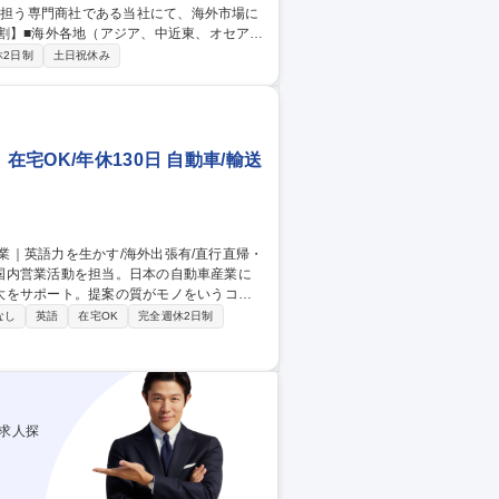
行っています。 【業務内容】■日本メーカ
休2日制
土日祝休み
その他事務処理など 募集職種 東
ループ
在宅OK/年休130日 自動車/輸送
大をサポート。提案の質がモノをいうコン
なし
英語
在宅OK
完全週休2日制
した会議や、新規参入に向けた戦略立案も
の裁量が非常に大きいです。週1回チーム
は大きいですが、個人任せにはしない働き方
・在宅OK/年休130日
求人探