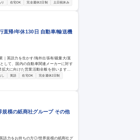
ートナーとの折衝、契約獲得を担います。
あり
在宅OK
完全週休2日制
土日祝休み
完工までの商務事項（組織運営や予算等）を
業会社の運営等、総合的なマネジメントを
直帰/年休130日 自動車/輸送機
業拡大に向けた営業活動全般を担います。
課題に合わせて提案。見積作成、納期調
なし
英語
在宅OK
完全週休2日制
向けた戦略立案も担います。 【働き方】基
。週1回チームで、月1回全社で進捗の確
です。 募集職種 東京/海外
界規模の紙商社グループ その他