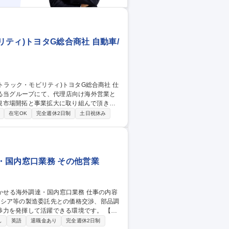
ティ)トヨタG総合商社 自動車/
いる当グループにて、代理店向け海外営業と
規市場開拓と事業拡大に取り組んで頂きま
在宅OK
完全週休2日制
土日祝休み
ス】採用後は国担当として、商品・市場の特
リーダーとして業務推進。将来的には海外駐
(アフリカ市場向けトラック・モビリティ)トヨタG総合商社
・国内窓口業務 その他営業
ーシア等の製造委託先との価格交渉、部品調
を発揮して活躍できる環境です。 【具
とのメール対応・在庫確認・見積依頼・発注
し
英語
退職金あり
完全週休2日制