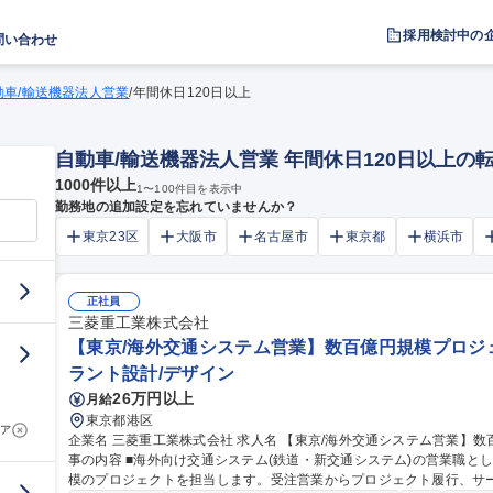
採用検討中の
問い合わせ
動車/輸送機器法人営業
/
年間休日120日以上
自動車/輸送機器法人営業 年間休日120日以上
1000
件以上
1
〜
100
件目を表示中
勤務地の追加設定を忘れていませんか？
東京23区
大阪市
名古屋市
東京都
横浜市
正社員
三菱重工業株式会社
【東京/海外交通システム営業】数百億円規模プロジェ
ラント設計/デザイン
26万円以上
月給
東京都港区
ア
企業名 三菱重工業株式会社 求人名 【東京/海外交通システム営業】数百億円規模プロジェクト/英語力活かせる 仕
事の内容 ■海外向け交通システム(鉄道・新交通システム)の営業職と
模のプロジェクトを担当します。受注営業からプロジェクト履行、サービス