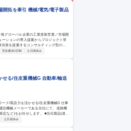
開拓を牽引 機械/電気/電子製品
解決策を提案するコンサルティング型の営
完全週休2日制
土日祝休み
との関係構築や、塗料メーカー等との協業も推
行い、市場シェア拡大を牽引いただきま
場開拓を牽引
かせる/住友重機械G 自動車/輸送
の建設機械メーカーである当社にて、道路機
お任せします。 ■当社製品(道路
計画の検討及び推進※生産・供給台数の調
土日祝休み
規代理店の開拓 ■販売代理店の支援・育成、
海外営業（道路