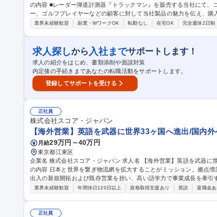
の内容 ■レーダー弾道計測器『トラックマン』を販売する当社にて、
ー、ゴルフプレイヤーなどの顧客に対して当社製品の魅力を伝え、購入
商品の提案(提案書作成あり)■デモンストレーションの実施■受注後、
業界未経験歓迎
副業・WワークOK
転勤なし
在宅OK
完全週休2日制
部へのフィードバックなど ■法人:個人＝6:4の割合 【営業スタイル
ケジュールを立てながら営業活動を進めます。外出や出張が多く個人
わりに、計画力や自身のマネジメントができることが求められます。 募集職種 【営業/ゴルフ好き大歓迎】リモー
求人探し
入社まで
から
サポートします！
ト可/営業スタイルは自分で決定
求人の紹介をはじめ、書類添削や面談対策
内定後の手続きまであなたの転職活動をサポートします。
登録してサポートを受ける
正社員
株式会社スコア・ジャパン
【海外営業】英語を武器に世界33ヶ国へ進出/国内外
29万円～40万円
月給
東京都江東区
企業名 株式会社スコア・ジャパン 求人名 【海外営業】英語を武器に世界33ヶ国へ進出/国内外への出張あり 仕事
の内容 日本と世界を繋ぎ物流網を拡大することがミッション。拠点
出入の新規開拓および既存営業を担い、高い語学力で事業成長を牽引する
外への輸出入の新規開拓および既存顧客への深耕営業■市場調査・デー
業界未経験歓迎
年間休日120日以上
資格取得支援あり
英語
退職金あ
英語を用いた海外顧客やパートナーとの商談・折衝業務■プレゼン資
作成■事業立ち上げに伴う諸業務、国内外出張、付随する事務全般 語
ンとして活躍を期待します。 募集職種 【海外営業】英語
正社員