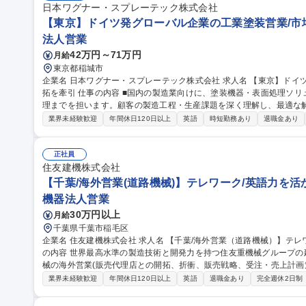
日本ワグナー・スプレーテック株式会社
【東京】ドイツ発グローバル企業の工業塗装営業/市場
法人営業
42万円～71万円
月給
東京都稲城市
企業名 日本ワグナー・スプレーテック株式会社 求人名 【東京】ドイツ発グローバル企業の工業塗装営業／市場開
拓を牽引 仕事の内容 ■国内の製造業向けに、塗装機器・表面処理ソリューションの導入提案からプロジェクト管
理までを担います。顧客の製造工程・生産課題を深く理解し、最適な
業活動です。 主要顧客の深耕から新規市場開拓まで幅広く担当します。見込み顧客への訪問、課題抽出、提案、
業界未経験歓迎
年間休日120日以上
英語
時短勤務あり
退職金あり
製品デモを行い、受注までのプロセスを管理。直販や代理店、SIer
進します。ドイツ本社や関連部門と連携して販売戦略の立案・実行を
す。 募集職種 【東京】ドイツ発グローバル企業の工業塗装営業／市
正社員
住友建機株式会社
【千葉/海外営業(道路機械)】テレワーク/英語力を活
機器法人営業
30万円以上
月給
千葉県千葉市稲毛区
企業名 住友建機株式会社 求人名 【千葉/海外営業（道路機械）】テレワーク/英語力を活かせる/住友重機械G 仕事
の内容 世界最高水準の製造技術と開発力を持つ住友重機械グループ
械の海外営業(販売代理店との開拓、折衝、販売戦略、受注・売上計画策定など)を
機械)の販売代理店との折衝※、ならびに販売戦略策定、受注・売上
業界未経験歓迎
年間休日120日以上
英語
退職金あり
完全週休2日制
整、価格交渉、納期調整(船積)等 ■担当地域(欧州・米国)における新
管理(代理店の販売戦略や受注プロセス改善、マーケティング活動等のサポート) 募集職種 【千葉/