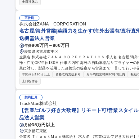
■マレーシア製造委託先との価格・納期等の交渉、特殊部品の調達 ■輸
土日祝休み
り、たくさんのお客様がいらっしゃいますので、様々な業界の方と触れあうことができ
海外調達・営業】英語を活かせる海外調達・国内窓口業務
正社員
株式会社ZANA CORPORATION
名古屋/海外営業|英語力を生かす/海外出張有/直行直帰
送機器法人営業
600万円～800万円
年俸
愛知県名古屋市中区
企業名 株式会社ＺＡＮＡ ＣＯＲＰＯＲＡＴＩＯＮ 求人名 名古屋/海外営業｜英語力を生かす/海外出張有/直行直
帰・在宅OK/年休130日 仕事の内容 海外の自動車部品サプライヤーの日本国内営業活動を担当。日本の自動車産
業に対し、製品を活用した改善策の提案から営業まで一貫して行い事
コンサル要素のある営業です。 【具体的には】担当サプライヤーの技術や製品を理解し、国内顧客の課題に合わ
年間休日120日以上
資格取得支援あり
月平均残業時間20時間以内
転勤
せて提案。見積作成、納期調整、品質対応に加え、海外本国と英語を
土日祝休み
案も担います。 【働き方】基本的には在宅・客先での勤務となり、個
ムで、月1回全社で進捗の確認を行い計画から遅滞がないか確認。裁
方です。 募集職種 名古屋/海外営業｜英語力を生かす/海外出張有/直
契約社員
TrackMan株式会社
【営業/ゴルフ好き大歓迎】リモート可/営業スタイル
品法人営業
35万円以上
月給
東京都江東区
企業名 ＴｒａｃｋＭａｎ株式会社 求人名 【営業/ゴルフ好き大歓迎】リモート可/営業スタイルは自分で決定 仕事