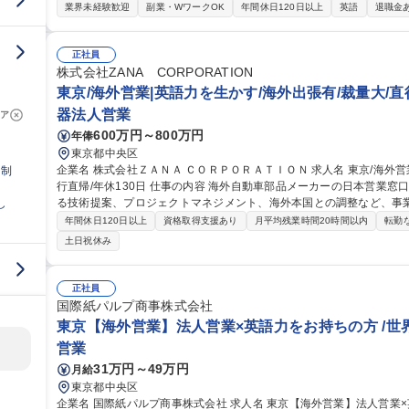
注営業：海外拠点と連携し、顧客へのプレゼンや提案書作成、現地パ
業界未経験歓迎
副業・WワークOK
年間休日120日以上
英語
退職金
(2)プロジェクト履行・サービス営業：ビジネスマネージャーとして
担当。引渡し後はメンテナンス等のサービス営業や海外運行・保守事
行います。※商談進捗に応じて数日から数週間の出張機会あり 募集職種 【東京/海外交通システム営業】数百億円
正社員
規模プロジェクト/英語力活かせる
株式会社ZANA CORPORATION
東京/海外営業|英語力を生かす/海外出張有/裁量大/直行
器法人営業
ア
600万円～800万円
年俸
東京都中央区
企業名 株式会社ＺＡＮＡ ＣＯＲＰＯＲＡＴＩＯＮ 求人名 東京/海外営業｜英語力を生かす/海外出張有/裁量大/直
日制
行直帰/年休130日 仕事の内容 海外自動車部品メーカーの日本営業窓口として、国内の自動車関連メーカーに対す
る技術提案、プロジェクトマネジメント、海外本国との調整など、事
し
【具体的には】担当サプライヤーの技術や製品を理解し、国内顧客の
年間休日120日以上
資格取得支援あり
月平均残業時間20時間以内
転勤
整、品質対応に加え、海外本国と英語を使用した会議や、新規参入に
土日祝休み
本的には在宅・客先での勤務となり、個人での裁量が非常に大きいです
認を行い計画から遅滞がないか確認。裁量は大きいですが、個人任せにはしない働き方
営業｜英語力を生かす/海外出張有/裁量大/直行直帰/年休130日
正社員
国際紙パルプ商事株式会社
東京【海外営業】法人営業×英語力をお持ちの方 /世
営業
31万円～49万円
月給
東京都中央区
企業名 国際紙パルプ商事株式会社 求人名 東京【海外営業】法人営業×英語力をお持ちの方◎/世界規模の紙商社グ