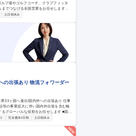
ゴルフ場やゴルフコーチ、クラブフィッタ
までつなげる全国営業をお任せします。 ■
納品するまでのフォロー■製品テストと開発
土日祝休み
】■営業ごとに担当エリアが決まり、各自でス
で動くことが多いため、裁量権が大きいか
への出張あり 物流フォワーダー
増設等の事業拡大に伴い国内外出張を含む輸
グローバルな役割をお任せします ■国内
タ分析によるデータ収集と営業戦略立案■
り
完全週休2日制
土日祝休み
料作成、分析、レポーティング等の各種資料
学力を存分に活かし、事業成長のキーパーソ
を武器に世界33ヶ国へ進出/国内外への出張あり