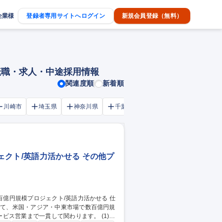
企業様
登録者専用サイトへログイン
新規会員登録（無料）
の転職・求人・中途採用情報
関連度順
新着順
川崎市
埼玉県
神奈川県
千葉市
大阪府
千葉県
クト/英語力活かせる その他プ
して、米国・アジア・中東市場で数百億円規
営業まで一貫して関わります。 (1)受