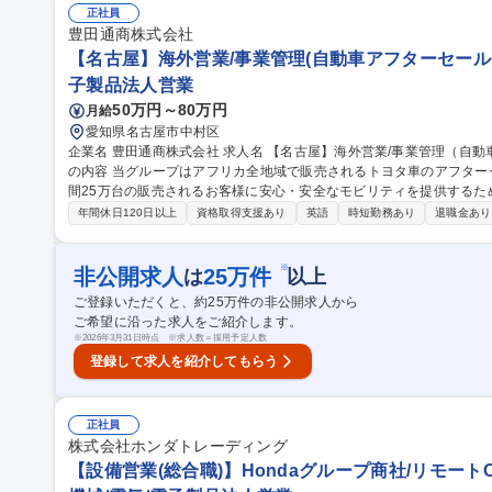
機械）】テレワーク/英語力を活かせる/住友重機械G
正社員
豊田通商株式会社
【名古屋】海外営業/事業管理(自動車アフターセールス
子製品法人営業
50万円～80万円
月給
愛知県名古屋市中村区
企業名 豊田通商株式会社 求人名 【名古屋】海外営業/事業管理（自動車アフターセールス分野）※アフリカ 仕事
の内容 当グループはアフリカ全地域で販売されるトヨタ車のアフタ
間25万台の販売されるお客様に安心・安全なモビリティを提供するための
売店が販売者車両をお客様に末永くお使いいただくためのアフターセ
年間休日120日以上
資格取得支援あり
英語
時短勤務あり
退職金あり
検整備から、不具合発生時の技術的な指導および、車両品質改善に寄
フィードバック ２）お客様にご満足いただけるアフターセールスの
改善指導 募集職種 【名古屋】海外営業/事業管理（自動車アフタ
※
非公開求人
25
万件
は
以上
ご登録いただくと、約
25
万件の非公開求人から
ご希望に沿った求人をご紹介します。
※
2026年3月31日時点 ※求人数＝採用予定人数
登録して求人を紹介してもらう
正社員
株式会社ホンダトレーディング
【設備営業(総合職)】Hondaグループ商社/リモート