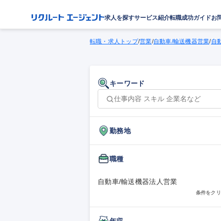
求人を探す
サービス紹介
転職成功ガイド
お
転職・求人トップ
/
営業
/
自動車/輸送機器営業
/
自
キーワード
勤務地
職種
自動車/輸送機器法人営業
条件をクリ
年収