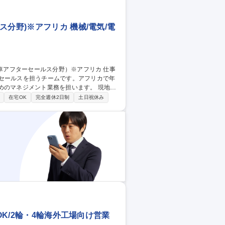
分野)※アフリカ 機械/電気/電
ーセールスを担うチームです。アフリカで年
マネジメント業務を担います。 現地販
ールスオペレーションの指導 １）通常の点
在宅OK
完全週休2日制
土日祝休み
与する市場品質情報の収集とメーカーへの
オペレーションを提供するための、現場業務
ーセールス分野）※アフリカ
OK/2輪・4輪海外工場向け営業