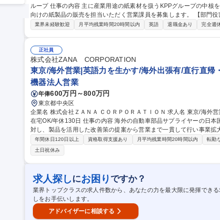
ループ 仕事の内容 主に産業用途の紙素材を扱うKPPグループの中核を担う専門商社である当社にて、海外市場に
向けの紙製品の販売を担当いただく営業課員を募集します。 【部門役割】■海外各地（アジア、中近東、オセアニ
ア、北米、欧州、アフリカ等）に日本の紙と周辺機械などの輸出販売を
業界未経験歓迎
月平均残業時間20時間以内
英語
退職金あり
完全週
ーの紙・板紙その他類似製品の輸出販売 (メーカーからの仕入れ交渉・海外客先への販売を担っていただきます) ■
受発注業務、データ入力、得意先への請求書発行、電話応対、各種資料作成等、
京【海外営業】法人営業×英語力をお持ちの方◎/世界規模の紙商社グ
正社員
株式会社ZANA CORPORATION
東京/海外営業|英語力を生かす/海外出張有/直行直帰・
機器法人営業
600万円～800万円
年俸
東京都中央区
企業名 株式会社ＺＡＮＡ ＣＯＲＰＯＲＡＴＩＯＮ 求人名 東京/海外営業｜英語力を生かす/海外出張有/直行直帰・
在宅OK/年休130日 仕事の内容 海外の自動車部品サプライヤーの日本国内営業活動を担当。日本の自動車産業に
対し、製品を活用した改善策の提案から営業まで一貫して行い事業拡
サル要素のある営業です。 【具体的には】担当サプライヤーの技術や製品を理解し、国内顧客の課題に合わせて
年間休日120日以上
資格取得支援あり
月平均残業時間20時間以内
転勤
提案。見積作成、納期調整、品質対応に加え、海外本国と英語を使用
土日祝休み
担います。 【働き方】基本的には在宅・客先での勤務となり、個人で
で、月1回全社で進捗の確認を行い計画から遅滞がないか確認。裁量
です。 募集職種 東京/海外営業｜英語力を生かす/海外出張有/直行直帰
求人探し
お困り
に
ですか？
業界トップクラスの求人件数から、あなたの力を最大限に発揮できる
しをお手伝いします。
アドバイザーに相談する