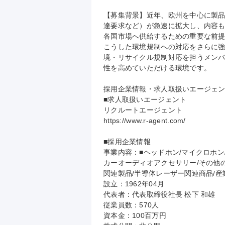
【募集背景】近年、欧州を中心に製
達要求など）が急速に拡大し、内容
各国市場へ供給するための重要な前提
こうした環境規制への対応をさらに
境・リサイクル規制対応を担うメン
性を高めていただける環境です。

採用企業情報・求人取扱いエージェン
■求人取扱いエージェント

リクルートエージェント

https://www.r-agent.com/

■採用企業情報

事業内容：■ヘッドホン/マイクロホン/
カーオーディオアクセサリー/その他の
関連製品/半導体レーザー関連商品/産
設立：1962年04月

代表者：代表取締役社長 松下 和雄

従業員数：570人

資本金：100百万円
