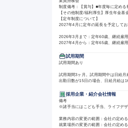
業員持株会

制度備考：【賞与】■年度毎に定める
【その他制度/福利厚生】厚生年金基金
【定年制度について】

2027年4月に定年の延長を予定してお
2026年3月まで：定年60歳、継続雇
2027年4月から：定年65歳、継続雇
試用期間
試用期間あり

試用期間3ヶ月。試用期間中は日給月
出勤日数が15日の場合、日給月給は
採用企業・紹介会社情報
備考

※諸手当にはこども手当、ライフデザ
業務内容の変更の範囲：会社の定める
就業場所の変更の範囲：会社の定める