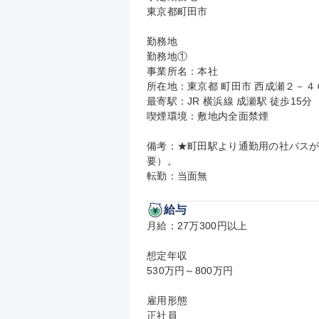
東京都町田市

勤務地

勤務地①

事業所名：本社

所在地：東京都 町田市 西成瀬２－４６
最寄駅：JR 横浜線 成瀬駅 徒歩15分

喫煙環境：敷地内全面禁煙

備考：★町田駅より通勤用の社バスが
要）。

転勤：当面無
給与
月給：27万300円以上

想定年収

530万円～800万円

雇用形態

正社員
