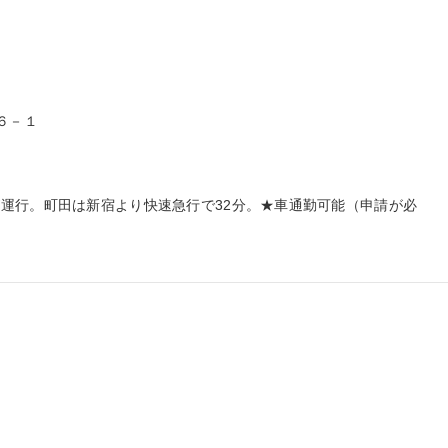
－１

運行。町田は新宿より快速急行で32分。★車通勤可能（申請が必