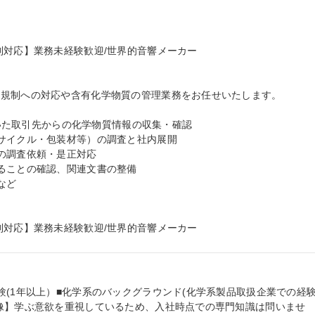
対応】業務未経験歓迎/世界的音響メーカー

規制への対応や含有化学物質の管理業務をお任せいたします。

用いた取引先からの化学物質情報の収集・確認

サイクル・包装材等）の調査と社内展開

の調査依頼・是正対応

ることの確認、関連文書の整備

ど

制対応】業務未経験歓迎/世界的音響メーカー
験(1年以上）■化学系のバックグラウンド(化学系製品取扱企業での経
像】学ぶ意欲を重視しているため、入社時点での専門知識は問いませ