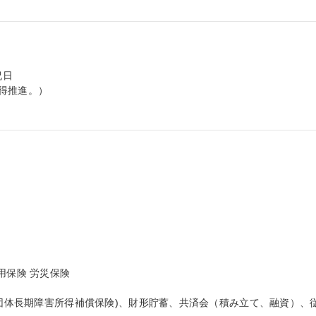
日

得推進。）

保険 労災保険

(団体長期障害所得補償保険)、財形貯蓄、共済会（積み立て、融資）、