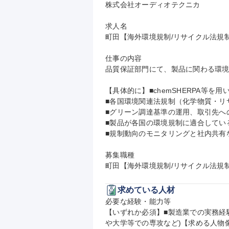
株式会社オーディオテクニカ

求人名

町田【海外環境規制/リサイクル法規制
仕事の内容

品質保証部門にて、製品に関わる環境
【具体的に】■chemSHERPA等を
■各国環境関連法規制（化学物質・リ
■グリーン調達基準の運用、取引先へ
■製品が各国の環境規制に適合してい
■規制動向のモニタリングと社内共有な
募集職種

町田【海外環境規制/リサイクル法規
求めている人材
必要な経験・能力等

【いずれか必須】■製造業での実務経
や大学等での専攻など)【求める人物