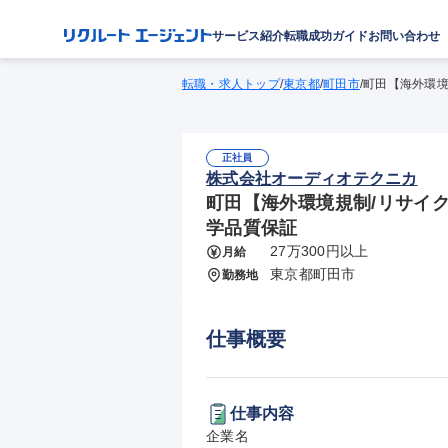
サービス紹介
転職成功ガイド
お問い合わせ
転職・求人トップ
/
東京都
/
町田市
/
町田【海外環境
正社員
株式会社オーディオテクニカ
町田【海外環境規制/リサイ
学品質保証
27万300円以上
月給
東京都町田市
勤務地
仕事概要
仕事内容
企業名
