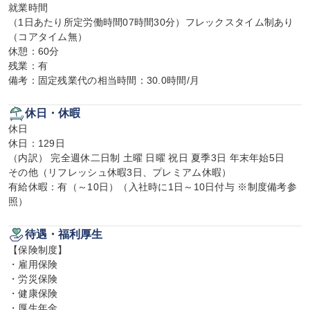
就業時間

（1日あたり所定労働時間07時間30分）フレックスタイム制あり
（コアタイム無）

休憩：60分

残業：有

備考：固定残業代の相当時間：30.0時間/月
休日・休暇
休日

休日：129日

（内訳） 完全週休二日制 土曜 日曜 祝日 夏季3日 年末年始5日

その他（リフレッシュ休暇3日、プレミアム休暇）

有給休暇：有（～10日）（入社時に1日～10日付与 ※制度備考参
照）
待遇・福利厚生
【保険制度】

・雇用保険

・労災保険

・健康保険

・厚生年金
