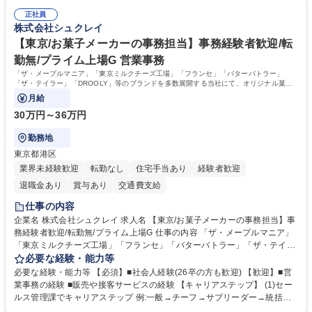
は部内のOJTを中心に、あなたの経験に合わせて不足している部分はいつ
ます。定型業務に留まらず、社内規定や人事制度の改定など会社のコア業
でも質問・相談できる環境が整っているため、安心して成長できます。 募
正社員
務に挑戦できるため、自身の成長と組織への貢献度をダイレクトに実感で
株式会社シュクレイ
集職種 【森ビルG】人事・総務◆賞与5ヶ月◆年休120日◆残業少なめ◆
きます。 残業少なめ、週1日リモート可など、ワークライフバランスを保
リモート可
ち長期活躍できる環境です。 「これまでの幅広い経験を活かし、長期的な
【東京/お菓子メーカーの事務担当】事務経験者歓迎/転
キャリアを築きたい」という前向きな意欲と挑戦を全力で応援します。 学
勤無/プライム上場G 営業事務
歴・資格 学歴：大学院 大学 高専 短大 専修学校 高校 語学力： 資格：日商
「ザ・メープルマニア」「東京ミルクチーズ工場」「フランセ」「バターバトラー」
簿記検定1級 日商簿記検定2級 日商簿記検定3級
「ザ・テイラー」「DROOLY」等のブランドを多数展開する当社にて、オリジナル菓子
ブランド商品の事務業務をお任せいたします。
月給
30万円～36万円
勤務地
東京都港区
業界未経験歓迎
転勤なし
住宅手当あり
経験者歓迎
退職金あり
賞与あり
交通費支給
仕事の内容
企業名 株式会社シュクレイ 求人名 【東京/お菓子メーカーの事務担当】事
務経験者歓迎/転勤無/プライム上場G 仕事の内容 「ザ・メープルマニア」
「東京ミルクチーズ工場」「フランセ」「バターバトラー」「ザ・テイラ
ー」「DROOLY」等のブランドを多数展開する当社にて、オリジナル菓子
必要な経験・能力等
ブランド商品の事務業務をお任せいたします。 【具体的な業務内容】 ■店
必要な経験・能力等 【必須】■社会人経験(26卒の方も歓迎) 【歓迎】■営
舗からの発注受付/PC入力業務 ■受電対応(社内/社外) ■商品のマスター登
業事務の経験 ■販売や接客サービスの経験 【キャリアステップ】 (1)セー
録 ■日々の売上抽出・報告 ■提携企業への書類送付業務 ■契約書管理業務
ルス管理課でキャリアステップ 例:一般→チーフ→サブリーダー→統括リ
■ホームページへの問い合わせ対応 など 募集職種 【東京/お菓子メーカー
ーダー→マネージャー (2)他ポジションへのキャリアも可能 ※過去、未経