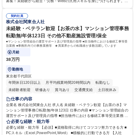
担当します。 ＼具体的には／ ■スタッフのシフト作成、日々の経費処理 ■
募集！未経験から経営・労務・Webの汎用スキルを身につけられます。初
求人原稿の作成や労務サポート、Webサイトの更新管理等 社内でしっか
年度想定年収400万円以上スタートで確実なステップアップが可能！年間
り業務設計を行い手厚いOJTもあるため未経験から安心してスタート可能
休日123日（完全土日祝休）、残業月平均10時間、フレックス制と働きや
です。基本は社内勤務でクリニック訪問はほとんどありません。 募集職種
契約社員
すさも抜群。転勤なしの新大阪本社勤務で、安定した事業基盤のもと腰を
株式会社関東合人社
[新大阪/院長代行事務(人事労務サポート等)]未経験/年休123日/フレックス
据えて長期的キャリアを構築できます。 学歴・資格 学歴：大学院 大学 語
制
学力： 資格：
未経験・ベテラン歓迎【お茶の水】マンション管理事務
転勤無/年休123日 その他不動産施設管理/保全
■マンション管理組合の運営サポート及び管理員の指導 ■担当物件における修繕工事等受
注業務 ■事務所内での事務業務等 ★異業界からの転職者が多数活躍しています
月給
38万円
勤務地
東京都千代田区
年間休日120日以上
月平均残業時間20時間以内
転勤なし
未経験者歓迎
研修あり
賞与あり
交通費支給
土日祝休み
仕事の内容
企業名 株式会社関東合人社 求人名 未経験・ベテラン歓迎【お茶の水】マ
ンション管理事務◎転勤無/年休123日 仕事の内容 ■マンション管理組合の
運営サポート及び管理員の指導 ■担当物件における修繕工事等受注業務 ■
事務所内での事務業務等 ★異業界からの転職者が多数活躍しています
必要な経験・能力等
【年収補足】532万円 ＋別途インセンティヴで平均約100万円/年（昨年度
必要な経験・能力等 【必須】■資格取得に向けてコツコツ努力できる方 ■
実績） ＋管理業務主任者資格手当50,000円/月 ★親会社である株式会社合
PCスキル（Excel,PowerPoint,Word） ■積極的に行動できる方 【入社