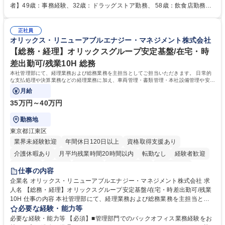
人社計画研究所社のグループ会社として、質の高いサービスと適性価格を
者】49歳：事務経験、32歳：ドラッグストア勤務、 58歳：飲食店勤務
武器に約20年受託戸数増加中です。https://www.gojin.co.jp/abt/abt_3.html
等：中途採用の9割が未経験者！ 【資格取得支援】■メンター制度■社内模
募集職種 未経験・ベテラン歓迎【お茶の水】マンション管理事務◎転勤
試や研修制度など充実！ ＊未資格者の8割以上が入社2年以内に資格を取
無/年休123日
正社員
得出来ております！ 【魅力】■フレックス制度、未経験からでも下限年収
オリックス・リニューアブルエナジー・マネジメント株式会社
を一律支給！ ■管理業務主任者資格取得後には50,000円/月の手当あり！
学歴・資格 学歴：大学院 大学 高専 短大 専修学校 高校 語学力： 資格：第
【総務・経理】オリックスグループ安定基盤/在宅・時
一種運転免許普通自動車
差出勤可/残業10H 総務
本社管理部にて、経理業務および総務業務を主担当としてご担当いただきます。 日常的
な支払処理や決算業務などの経理業務に加え、車両管理・書類管理・本社設備管理や安全
対策など幅広い総務業務もお任せします。
月給
35万円～40万円
勤務地
東京都江東区
業界未経験歓迎
年間休日120日以上
資格取得支援あり
介護休暇あり
月平均残業時間20時間以内
転勤なし
経験者歓迎
研修あり
在宅OK
賞与あり
完全週休2日制
交通費支給
仕事の内容
駅近5分以内
資格取得手当あり
土日祝休み
企業名 オリックス・リニューアブルエナジー・マネジメント株式会社 求
人名 【総務・経理】オリックスグループ安定基盤/在宅・時差出勤可/残業
10H 仕事の内容 本社管理部にて、経理業務および総務業務を主担当とし
てご担当いただきます。 日常的な支払処理や決算業務などの経理業務に加
必要な経験・能力等
え、車両管理・書類管理・本社設備管理や安全対策など幅広い総務業務も
必要な経験・能力等 【必須】■管理部門でのバックオフィス業務経験をお