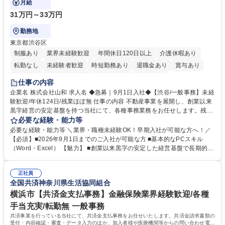
月給
31万円～33万円
勤務地
東京都渋谷区
制服あり
業界未経験歓迎
年間休日120日以上
介護休暇あり
転勤なし
未経験者歓迎
時短勤務あり
退職金あり
賞与あり
育休あり
完全週休2日制
交通費支給
土日祝休み
仕事の内容
企業名 株式会社山和 求人名 ◆急募｜9月1日入社◆【渋谷/一般事務】未経
験歓迎/年休124日/残業ほぼ無 仕事の内容 不動産事業を展開し、創業以来
黒字経営の安定基盤を持つ当社にて、各種事務業務をお任せします。残業
がほぼ発生せず、連続した日程の有給取得が可能なため、WLBを整えたい
必要な経験・能力等
方にお勧めの環境です！ 入社後はOJTを通じて丁寧に研修を行いますの
必要な経験・能力等 ＼業界・職種未経験OK！早期入社が可能な方へ！／
で、事務未経験の方でも安心して臨むことができます。 【業務詳細】■電
【必須】■2026年9月1日までのご入社が可能な方 ■基本的なPCスキル
話・来客対応 ■物件の鍵や社内の備品管理 ■データ入力や書類作成 ■契約
（Word・Excel） 【魅力】 ■創業以来黒字の安定した経営基盤で長期的に
書などのファイリング ■郵送物の仕訳・発送 など 募集職種 ◆急募｜9月1
安心して働ける環境 ■残業ほぼなしで働きやすさ抜群、プライベートとの
日入社◆【渋谷/一般事務】未経験歓迎/年休124日/残業ほぼ無
両立が可能 ■有給取得を積極的に推奨、年間10日程度の取得実績 ■1ヶ月
正社員
のOJTで業務を習得可能、未経験でもしっかりサポート 学歴・資格 学
全国共済神奈川県生活協同組合
歴：大学院 大学 高専 短大 語学力： 資格：
横浜市【共済金支払事務】金融保険業界経験歓迎/各種
手当充実/転勤無 一般事務
共済事業を行っている当社にて、共済金支払事務をお任せいたします。共済金請求書類の
受付・内容確認・審査・データ入力のほか、加入者様や医療機関等からの問い合わせ電話