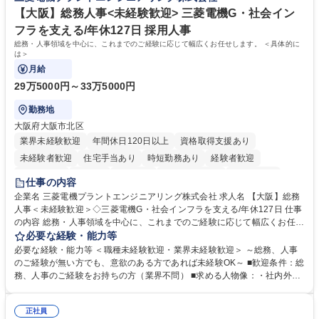
指す
専修学校 高校 語学力： 資格：
【大阪】総務人事<未経験歓迎> 三菱電機G・社会イン
フラを支える/年休127日 採用人事
総務・人事領域を中心に、これまでのご経験に応じて幅広くお任せします。 ＜具体的に
は＞
月給
29万5000円～33万5000円
勤務地
大阪府大阪市北区
業界未経験歓迎
年間休日120日以上
資格取得支援あり
未経験者歓迎
住宅手当あり
時短勤務あり
経験者歓迎
退職金あり
在宅OK
賞与あり
完全週休2日制
交通費支給
仕事の内容
駅近5分以内
土日祝休み
服装自由
寮・社宅あり
食事補助あり
企業名 三菱電機プラントエンジニアリング株式会社 求人名 【大阪】総務
人事＜未経験歓迎＞◇三菱電機G・社会インフラを支える/年休127日 仕事
の内容 総務・人事領域を中心に、これまでのご経験に応じて幅広くお任せ
します。 ＜具体的には＞ ・総務/人事労務（給与・社保・勤怠管理など）
必要な経験・能力等
・採用・教育研修 ・福利厚生運用 など ※基本的には事務所勤務ですが、
必要な経験・能力等 ＜職種未経験歓迎・業界未経験歓迎＞ ～総務、人事
採用や教育等の業務内容により、関西圏以外への日帰り・宿泊を伴う国内
のご経験が無い方でも、意欲のある方であれば未経験OK～ ■歓迎条件：総
出張もございます。 ※担当業務を持ちつつ、お互いに助け合いながら、総
務、人事のご経験をお持ちの方（業界不問） ■求める人物像：・社内外の
務部という組織として協力しながら進める体制です。 募集職種 【大阪】
関係各部門との調整を率先して行い、業務を円滑に遂行できる協調性やコ
総務人事＜未経験歓迎＞◇三菱電機G・社会インフラを支える/年休127日
ミュニケーション能力を持っている方 ・人事総務領域に興味がありゼネラ
正社員
リスト志向をお持ちの方 学歴・資格 学歴：大学院 大学 語学力： 資格：