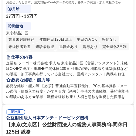
お任せいたします。注文対応やWebデータの出力、各所への発注・加工依頼のほか、電
話・メール対応等の事務業務を担当します。
月給
27万円～35万円
勤務地
東京都品川区
業界未経験歓迎
年間休日120日以上
平日のみOK
転勤なし
未経験者歓迎
経験者歓迎
退職金あり
賞与あり
完全週休2日制
交通費支給
駅近5分以内
土日祝休み
仕事の内容
企業名 ソーゴー株式会社 求人名 東京都品川区【営業アシスタント】未経
験OK◆受発注・事務◆年間休日130日 仕事の内容 樹脂板や建築資材など
の販売・加工事業を行っている当社にて、営業アシスタント業務をお任せ
いたします。注文対応やWebデータの出力、各所への発注・加工依頼のほ
必要な経験・能力等
か、電話・メール対応等の事務業務を担当します。 ■受注・発注業務：FA
必要な経験・能力等 【必須】普通自動車運転免許、PCの基本操作（メー
Xによる注文対応、Web発注データのプリントアウト、各仕入先・協力会
ル送信・簡単入力程度）ができる方【尚可】事務の実務経験、受発注業務
社への発注および加工依頼等 ■納品書・請求書の作成および発送手配 ■商
の経験のある方★業界・職種未経験歓迎！人柄と意欲を重視した採用を行
品手配・在庫確認・納期調整 ■電話・メールでの問い合わせ対応および付
っています。 【要件】未経験歓迎！未経験からスタートして長く勤務する
随する事務全般 ※高度なPCスキルは不要です。【業務内容の変更範囲】
社員が多数在籍しています。 【求める人物像】納期優先の業界のため状況
当社の指定する業務 募集職種 東京都品川区【営業アシスタント】未経験O
正社員
変化に臨機応変かつ柔軟に対応できる方、約束を守り正確に作業を進めら
公益財団法人日本アンチ・ドーピング機構
K◆受発注・事務◆年間休日130日
れる方を求めています。高度なPCスキルや関数知識は一切不要です。丁
寧な指導体制が整っているため、安心してお仕事をスタートしていただけ
【東京/文京区】公益財団法人の総務人事業務/年間休日
ます。 学歴・資格 学歴：大学院 大学 高専 短大 専修学校 高校 語学力：
125日 総務
資格：