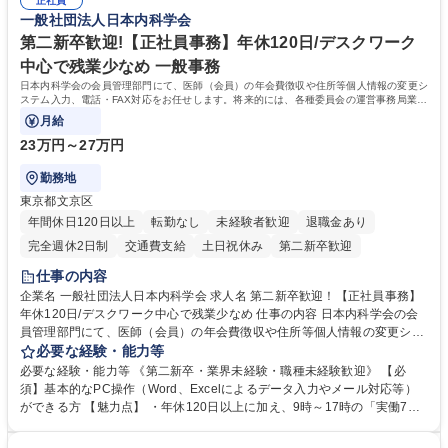
社内新システムの導入検討・比較検証 募集職種 【新橋/総務】女性歓迎※
正社員
ィブアクション 学歴・資格 学歴：大学院 大学 高専 短大 専修学校 高校 語
一般社団法人日本内科学会
ポジティブアクション／年休126日／土日祝休
学力： 資格：
第二新卒歓迎!【正社員事務】年休120日/デスクワーク
中心で残業少なめ 一般事務
日本内科学会の会員管理部門にて、医師（会員）の年会費徴収や住所等個人情報の変更シ
ステム入力、電話・FAX対応をお任せします。将来的には、各種委員会の運営事務局業務
などにも幅広く携わっていただきます。
月給
23万円～27万円
勤務地
東京都文京区
年間休日120日以上
転勤なし
未経験者歓迎
退職金あり
完全週休2日制
交通費支給
土日祝休み
第二新卒歓迎
仕事の内容
企業名 一般社団法人日本内科学会 求人名 第二新卒歓迎！【正社員事務】
年休120日/デスクワーク中心で残業少なめ 仕事の内容 日本内科学会の会
員管理部門にて、医師（会員）の年会費徴収や住所等個人情報の変更シス
テム入力、電話・FAX対応をお任せします。将来的には、各種委員会の運
必要な経験・能力等
営事務局業務などにも幅広く携わっていただきます。 【会員管理・データ
必要な経験・能力等 《第二新卒・業界未経験・職種未経験歓迎》 【必
入力業務】 ・医師（会員）の住所変更、個人情報のシステム登録・更新
須】基本的なPC操作（Word、Excelによるデータ入力やメール対応等）
・年会費の徴収管理や入金データの照合確認 【問い合わせ対応】 ・会員
ができる方 【魅力点】 ・年休120日以上に加え、9時～17時の「実働7時
（医師）からの電話、FAX、ネット申請に伴う相談受付 ・複雑な案件のへ
間勤務」で残業も少なくワークライフバランスは抜群です。 【将来的な業
のエスカレーション・連携対応 募集職種 第二新卒歓迎！【正社員事務】
務（各種委員会運営）】 ・学会内における各種委員会のスケジュール調