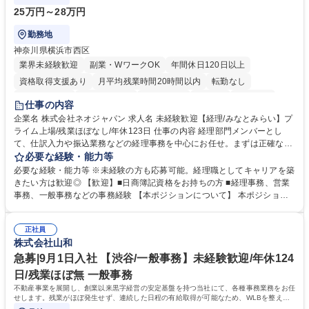
25万円～28万円
勤務地
神奈川県横浜市西区
業界未経験歓迎
副業・WワークOK
年間休日120日以上
資格取得支援あり
月平均残業時間20時間以内
転勤なし
未経験者歓迎
時短勤務あり
退職金あり
在宅OK
賞与あり
仕事の内容
完全週休2日制
交通費支給
駅近5分以内
土日祝休み
服装自由
企業名 株式会社ネオジャパン 求人名 未経験歓迎【経理/みなとみらい】プ
ライム上場/残業ほぼなし/年休123日 仕事の内容 経理部門メンバーとし
寮・社宅あり
て、仕訳入力や振込業務などの経理事務を中心にお任せ。まずは正確な入
力・確認業務からスタートし、既存メンバーと一緒に業務を進めながら段
必要な経験・能力等
階的に経理知識を身につけていただきます。 【具体的には】 ■社内稟議に
必要な経験・能力等 ※未経験の方も応募可能。経理職としてキャリアを築
基づく仕訳入力 ■月末の振込業務 ■明細作成 ■伝票処理、記帳業務 ■既存
きたい方は歓迎◎ 【歓迎】■日商簿記資格をお持ちの方 ■経理事務、営業
メンバーの業務サポート 【将来的には】 ■月次決算補助 ■四半期・年次決
事務、一般事務などの事務経験 【本ポジションについて】 本ポジション
算補助 ■有価証券報告書など開示資料作成補助 ■海外子会社を含む連結決
の魅力は、プライム上場企業の経理部門で、未経験から経理キャリアをス
算補助 ※3～5年程度を目安に、徐々に決算業務へ業務範囲を広げていく
タートできる点です。まずは仕訳入力や振込業務など基礎的な業務から担
想定です。 募集職種 未経験歓迎【経理/みなとみらい】プライム上場/残業
正社員
当し、3～5年をかけて月次決算・四半期決算・開示資料作成補助などへス
株式会社山和
ほぼなし/年休123日
テップアップできます。また、残業は通常月ほぼなく、決算月でも10時間
未満のため、無理なく経理として専門性を身につけられる環境です。 学
急募|9月1日入社 【渋谷/一般事務】未経験歓迎/年休124
歴・資格 学歴：大学院 大学 高専 短大 専修学校 高校 語学力： 資格：日商
日/残業ほぼ無 一般事務
簿記検定1級 日商簿記検定2級
不動産事業を展開し、創業以来黒字経営の安定基盤を持つ当社にて、各種事務業務をお任
せします。残業がほぼ発生せず、連続した日程の有給取得が可能なため、WLBを整えた
い方にお勧めの環境です！