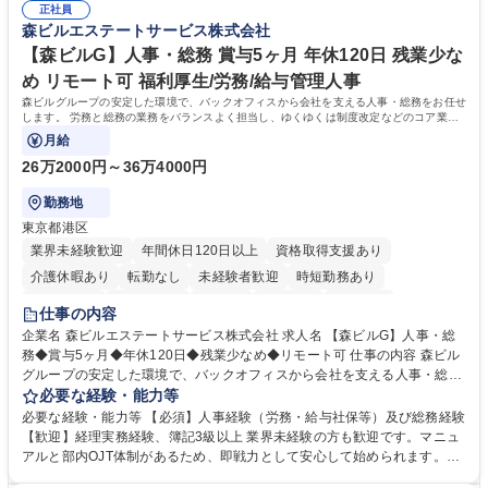
年休120日/デスクワーク中心で残業少なめ
正社員
整、資料作成、当日の運営サポート 学歴・資格 学歴：大学院 大学 語学
森ビルエステートサービス株式会社
力： 資格：
【森ビルG】人事・総務 賞与5ヶ月 年休120日 残業少な
め リモート可 福利厚生/労務/給与管理人事
森ビルグループの安定した環境で、バックオフィスから会社を支える人事・総務をお任せ
します。 労務と総務の業務をバランスよく担当し、ゆくゆくは制度改定などのコア業務
にも挑戦できる、やりがいある環境です。
月給
26万2000円～36万4000円
勤務地
東京都港区
業界未経験歓迎
年間休日120日以上
資格取得支援あり
介護休暇あり
転勤なし
未経験者歓迎
時短勤務あり
経験者歓迎
退職金あり
在宅OK
賞与あり
育休あり
仕事の内容
完全週休2日制
交通費支給
長期歓迎
駅近5分以内
土日祝休み
企業名 森ビルエステートサービス株式会社 求人名 【森ビルG】人事・総
務◆賞与5ヶ月◆年休120日◆残業少なめ◆リモート可 仕事の内容 森ビル
グループの安定した環境で、バックオフィスから会社を支える人事・総務
をお任せします。 労務と総務の業務をバランスよく担当し、ゆくゆくは制
必要な経験・能力等
度改定などのコア業務にも挑戦できる、やりがいある環境です。 ■勤怠管
必要な経験・能力等 【必須】人事経験（労務・給与社保等）及び総務経験
理、給与計算、社会保険手続き、年末調整等の労務管理全般 ■入退社手続
【歓迎】経理実務経験、簿記3級以上 業界未経験の方も歓迎です。マニュ
き、社内規定の改定や人事制度改定などのコア業務 ■社内イベントの企画
アルと部内OJT体制があるため、即戦力として安心して始められます。
運営やその他総務業務全般 ※労務と総務を1：1の割合でお任せ。 入社後
【魅力・やりがい】森ビルGの安定基盤で労務から総務まで幅広く携われ