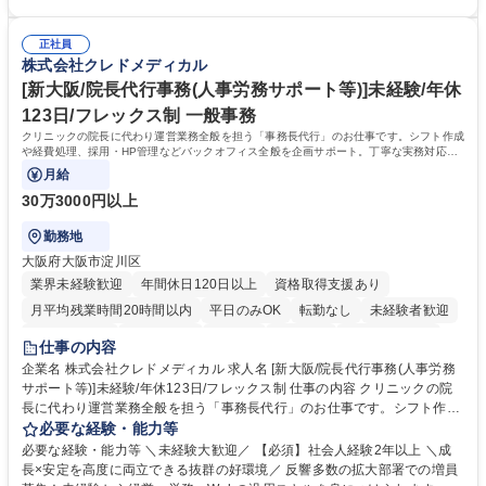
理・各種稟議書、報告書作成業務・各種台帳管理、交際費・会議費支払報
の一部補助あり） 【求める人物像】 ・向学心豊かで、主体的に行動でき
告書作成及び月次管理・部内総務庶務全般 など※※配属先によっては上記
る方。 ・社内外の多様な関係者と協調して業務を進められるコミュニケー
の他に担当頂く業務が発生する場合があります。 募集職種 【営業事務】
正社員
ション力がある方。 ・チャレンジを厭わず、粘り強く業務に取り組める
株式会社クレドメディカル
業務職/三井物産グループ/平均残業時間10H/完全週休2日
方。多様な関係者と謙虚に信頼関係を構築でき、期限を意識したスケジュ
ール管理が出来る方。※将来的に他部署（営業部門、コーポレート部門）
[新大阪/院長代行事務(人事労務サポート等)]未経験/年休
へのジョブローテーションの可能性があります。 学歴・資格 学歴：大学
123日/フレックス制 一般事務
院 大学 語学力： 資格：宅地建物取引士
クリニックの院長に代わり運営業務全般を担う「事務長代行」のお仕事です。シフト作成
や経費処理、採用・HP管理などバックオフィス全般を企画サポート。丁寧な実務対応で
現場を支え、専門スキルを構築できます。
月給
30万3000円以上
勤務地
大阪府大阪市淀川区
業界未経験歓迎
年間休日120日以上
資格取得支援あり
月平均残業時間20時間以内
平日のみOK
転勤なし
未経験者歓迎
住宅手当あり
退職金あり
在宅OK
賞与あり
完全週休2日制
仕事の内容
交通費支給
駅近5分以内
土日祝休み
昼食補助あり
企業名 株式会社クレドメディカル 求人名 [新大阪/院長代行事務(人事労務
サポート等)]未経験/年休123日/フレックス制 仕事の内容 クリニックの院
長に代わり運営業務全般を担う「事務長代行」のお仕事です。シフト作成
や経費処理、採用・HP管理などバックオフィス全般を企画サポート。丁
必要な経験・能力等
寧な実務対応で現場を支え、専門スキルを構築できます。 当社の開業医支
必要な経験・能力等 ＼未経験大歓迎／ 【必須】社会人経験2年以上 ＼成
援のコンサルタントと連携し、開業後クリニックのバックオフィス全般を
長×安定を高度に両立できる抜群の好環境／ 反響多数の拡大部署での増員