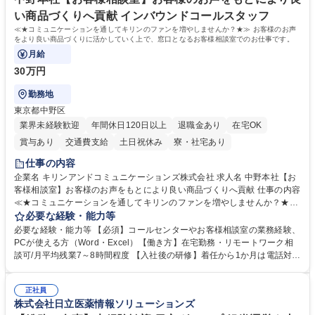
い商品づくりへ貢献 インバウンドコールスタッフ
≪★コミュニケーションを通してキリンのファンを増やしませんか？★≫ お客様のお声
をより良い商品づくりに活かしていく上で、窓口となるお客様相談室でのお仕事です。
月給
30万円
勤務地
東京都中野区
業界未経験歓迎
年間休日120日以上
退職金あり
在宅OK
賞与あり
交通費支給
土日祝休み
寮・社宅あり
仕事の内容
企業名 キリンアンドコミュニケーションズ株式会社 求人名 中野本社【お
客様相談室】お客様のお声をもとにより良い商品づくりへ貢献 仕事の内容
≪★コミュニケーションを通してキリンのファンを増やしませんか？★≫
お客様のお声をより良い商品づくりに活かしていく上で、窓口となるお客
必要な経験・能力等
様相談室でのお仕事です。 日々お客様からいただくキリングループへのご
必要な経験・能力等 【必須】コールセンターやお客様相談室の業務経験、
意見を、企業活動に活かしています。お客様からの声に迅速かつ誠意をも
PCが使える方（Word・Excel）【働き方】在宅勤務・リモートワーク相
って対応、情報提供するとともにグループ内活動に反映しています。 【具
談可/月平均残業7～8時間程度 【入社後の研修】着任から1か月は電話対応
体的には】電話応対、メール、お手紙対応、ご指摘品調査報告書作成、有
のOJTを中心に実施し、電話対応に慣れた段階でメール・手紙のOJTを実
人チャットボット対応など。 【1日の対応件数】■電話：月間一人当たり
施する予定です。独り立ち以降もしっかりフォローする体制を整えていま
平均100件前後■メール・手紙：同上40件前後 募集職種 中野本社【お客様
正社員
すのでご安心ください。 【当社について】キリングループの広報機能を担
株式会社日立医薬情報ソリューションズ
相談室】お客様のお声をもとにより良い商品づくりへ貢献
う会社として、お客様との出会いを大切にし、磨き上げたホスピタリティ