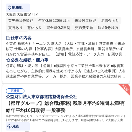
勤務地
大阪府大阪市淀川区
業界未経験歓迎
年間休日120日以上
未経験者歓迎
退職金あり
賞与あり
育休あり
完全週休2日制
交通費支給
駅近5分以内
土日祝休み
仕事の内容
企業名 株式会社キーエンス 求人名 【大阪・京都・滋賀】営業事務 ※未経
験可 仕事の内容 【仕事内容】大阪営業所、京都営業所、滋賀営業所いず
れかにて営業事務をお任せ。 【詳細】電話応対・データ入力・伝票や見積
の作成・カタログ送付・来客対応・営業所内で発生する事務業務や業務改
必要な経験・能力等
善をお任せ。 【教育制度】ご入社後、育成担当とペアになりながらOJTに
必要な経験・能力等 【必須】■協調性を持って業務推進出来る方 ■改善案
て業務を覚えていただくことが可能です。業務システムがきちんと構築さ
を出しながら、主体的に業務を進めて行ける方 【過去のご入社事例】人材
れているため、スムーズに仕事に慣れることができる環境です。また、
派遣業界や保育業界等、メーカー以外、営業事務未経験者の入社実績有
「チームで成果を出す文化」があり、良いやり方を積極的に共有しながら
【当社の事務職について】単なる事務ではなく主体性を発揮したサポート
常に改善を目指す風土のため、安心して業務に取り組んでいただけます。
により、キーエンスの付加価値向上に貢献します。ベースの定型業務に加
募集職種 【大阪・京都・滋賀】営業事務 ※未経験可
正社員
えて、お客様や社員の状況に合わせ、能動的なサポート、改善の動きも期
公益財団法人東京都道路整備保全公社
待され。組織を支えるスペシャリストとして、チームに貢献し、結果的に
社員から頼られる存在になることができます。平均19:30の退勤以降の業
【都庁グループ】総合職(事務) 残業月平均9時間未満/有
務の持ち帰りも禁止されており、メリハリのある働き方となります。 学
給年平均16日取得 一般事務
歴・資格 学歴：大学院 大学 高専 短大 語学力： 資格：
当社の総合職として、ジョブローテーションによる人事経理部門や収益事業等のフロント
部門の部署等幅広い部署での業務をお任せいたします。研修制度やキャリア支援が充実し
ております！ ※下記業務詳細
月給