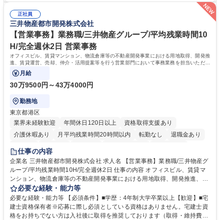
の事務担当】事務経験者歓迎/転勤無/プライム上場G
験で経営管理部内で経理へ異動した方もいらっしゃいます。年3回の面談
正社員
や個別面談を通してご自身のキャリアと向き合っていただき、会社として
三井物産都市開発株式会社
もバックアップしていきます。 学歴・資格 学歴：大学院 大学 高専 短大
専修学校 高校 語学力： 資格：
【営業事務】業務職/三井物産グループ/平均残業時間10
H/完全週休2日 営業事務
オフィスビル、賃貸マンション、物流倉庫等の不動産開発事業における用地取得、開発推
進、賃貸運営、売却、仲介・活用提案等を行う営業部門において事務業務を担当いただき
ます。
月給
30万9500円～43万4000円
勤務地
東京都港区
業界未経験歓迎
年間休日120日以上
資格取得支援あり
介護休暇あり
月平均残業時間20時間以内
転勤なし
退職金あり
在宅OK
賞与あり
育休あり
完全週休2日制
交通費支給
仕事の内容
駅近5分以内
土日祝休み
寮・社宅あり
企業名 三井物産都市開発株式会社 求人名 【営業事務】業務職/三井物産グ
ループ/平均残業時間10H/完全週休2日 仕事の内容 オフィスビル、賃貸マ
ンション、物流倉庫等の不動産開発事業における用地取得、開発推進、賃
貸運営、売却、仲介・活用提案等を行う営業部門において事務業務を担当
必要な経験・能力等
いただきます。 【詳細】・契約書管理、契約書製本、捺印対応、ファイリ
必要な経験・能力等 【必須条件】■学歴：4年制大学卒業以上【歓迎】■宅
ング、登記簿取得、調書取得・支払業務（各種費用支払、支払管理、請
建士資格保有者※応募に際し必須としている資格はありません。宅建士資
求・支払データ登録、取引先マスター申請対応）・予算作成及び予実管
格をお持ちでない方は入社後に取得を推奨しております（取得・維持費用