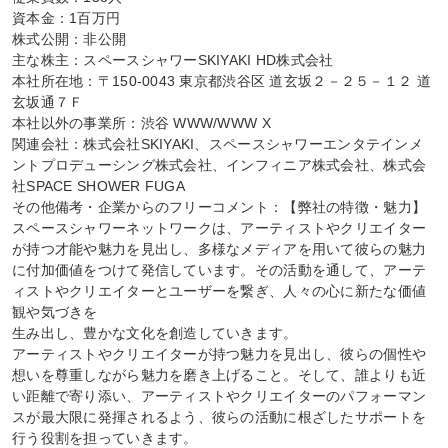
資本金：1百万円

株式公開：非公開

主な株主：スペースシャワーSKIYAKI HD株式会社

本社所在地：〒150-0043 東京都渋谷区 道玄坂２－２５－１２ 道
玄坂通７Ｆ

本社以外の事業所：渋谷 WWW/WWW X

関連会社：株式会社SKIYAKI、スペースシャワーエンタテインメ
ントプロデューシング株式会社、インフィニア株式会社、株式会
社SPACE SHOWER FUGA

その他備考・企業からのフリーコメント：【弊社の特徴・魅力】

スペースシャワーネットワークは、アーティストやクリエイター
が持つ才能や魅力を見出し、多様なメディアを用いて彼らの魅力
に付加価値をつけて発信しています。その活動を通して、アーテ
ィストやクリエイターとユーザーを繋ぎ、人々の心に新たな価値
観や気づきを

生み出し、豊かな文化を創造していきます。

アーティストやクリエイターが持つ魅力を見出し、彼らの個性や
想いを尊重しながら魅力を磨き上げること。そして、誰よりも近
い距離で寄り添い、アーティストやクリエイターのパフォーマン
スが最大限に発揮されるよう、彼らの活動に根ざしたサポートを
行う役割を担っていきます。
