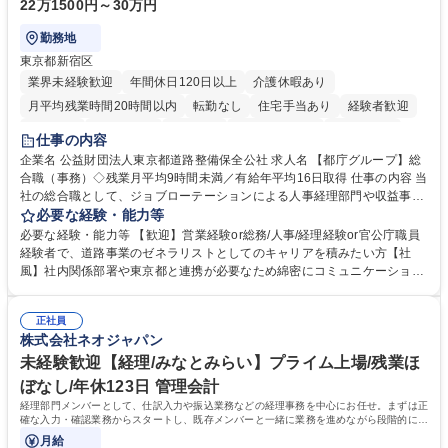
22万1500円～30万円
勤務地
東京都新宿区
業界未経験歓迎
年間休日120日以上
介護休暇あり
月平均残業時間20時間以内
転勤なし
住宅手当あり
経験者歓迎
研修あり
退職金あり
賞与あり
完全週休2日制
交通費支給
仕事の内容
駅近5分以内
資格取得手当あり
食事補助あり
企業名 公益財団法人東京都道路整備保全公社 求人名 【都庁グループ】総
合職（事務）◇残業月平均9時間未満／有給年平均16日取得 仕事の内容 当
社の総合職として、ジョブローテーションによる人事経理部門や収益事業
等のフロント部門の部署等幅広い部署での業務をお任せいたします。研修
必要な経験・能力等
制度やキャリア支援が充実しております！ ※下記業務詳細 【業務詳細】■
必要な経験・能力等 【歓迎】営業経験or総務/人事/経理経験or官公庁職員
管理部門：広報、人事、経理など当公社の運営に係る管理業務 ■収益部
経験者で、道路事業のゼネラリストとしてのキャリアを積みたい方【社
門：駐車場の新規開拓、管理運営、新宿駅西口広場の「イベントコーナ
風】社内関係部署や東京都と連携が必要なため綿密にコミュニケーション
ー」などの管理運営 ■道路部門：整備の急がれる骨格幹線道路や木造住宅
を図っています。 【業務の魅力】■幅広く携われる：総合職（事務）で
密集地域の特定整備路線の用地取得、道路に関する普及啓発事業、都内の
は、駐車場の管理運営や道路用地の取得、公益財団法人の中枢を担う管理
道路施設や道路工事現場の見学ツアー事業 ※入社後は上記いずれかの部門
正社員
部門など多岐に渡る業務を経験できます。 ■様々なプロジェクト：駐車場
株式会社ネオジャパン
へ配属。※業務内容変更の範囲：会社の定める業務 募集職種 【都庁グル
事業の他、新宿駅西口広場内に設置された照明を兼ねた広告「ブライトサ
ープ】総合職（事務）◇残業月平均9時間未満／有給年平均16日取得
イン」の管理運営を行うなど、事業収益を生み出す活動を積極的に行って
未経験歓迎【経理/みなとみらい】プライム上場/残業ほ
います。 学歴・資格 学歴：大学院 大学 高専 短大 専修学校 高校 語学力：
ぼなし/年休123日 管理会計
資格：
経理部門メンバーとして、仕訳入力や振込業務などの経理事務を中心にお任せ。まずは正
確な入力・確認業務からスタートし、既存メンバーと一緒に業務を進めながら段階的に経
理知識を身につけていただきます。
月給