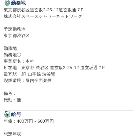
勤務地
東京都渋谷区道玄坂2-25-12道玄坂通７F

株式会社スペースシャワーネットワーク

予定勤務地

東京都渋谷区

勤務地

勤務地①

事業所名：本社

所在地：東京都 渋谷区 道玄坂2-25-12 道玄坂通７F

最寄駅：JR 山手線 渋谷駅

喫煙環境：屋内全面禁煙

備考：

転勤：無
給与
年俸：400万円～600万円

想定年収
