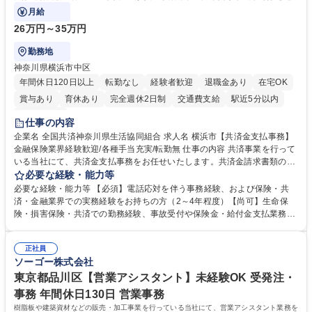
対応や書類発送等を担当します。
月給
26万円～35万円
勤務地
神奈川県横浜市中区
年間休日120日以上
転勤なし
経験者歓迎
退職金あり
在宅OK
賞与あり
育休あり
完全週休2日制
交通費支給
駅近5分以内
土日祝休み
仕事の内容
企業名 全国共済神奈川県生活協同組合 求人名 横浜市【共済金支払事務】
金融保険業界経験歓迎/各種手当充実/転勤無 仕事の内容 共済事業を行って
いる当社にて、共済金支払事務をお任せいたします。共済金請求書類の受
付・内容確認・審査・データ入力のほか、加入者様や医療機関等からの問
必要な経験・能力等
い合わせ電話対応や書類発送等を担当します。 ■共済金請求書類の受付、
必要な経験・能力等 【必須】電話応対を伴う事務経験、および保険・共
内容確認、および共済金支払に関する審査・事務処理業務全般を担当 ■専
済・金融業界での実務経験をお持ちの方（2～4年程度）【尚可】生命保
用システムへのデータ入力、各種必要書類の作成・発送作業 ■加入者様や
険・損害保険・共済での勤務経験、事故受付や保険金・給付金支払業務経
医療機関等からの各種問い合わせに対する丁寧かつ迅速な電話応対 ■現場
験がある方 【求める人物像】■相手の立場に立った丁寧な対応ができる方
調査の対応および業務プロセスの改善活動 【業務内容の変更範囲】当社の
■チームワークを大切にし、素直に学べる方★外勤の保険営業から内勤事
指定する業務 募集職種 横浜市【共済金支払事務】金融保険業界経験歓迎/
正社員
務へのキャリアチェンジ希望者も大歓迎です！ 学歴・資格 学歴：大学院
ソーゴー株式会社
各種手当充実/転勤無
大学 高専 短大 専修学校 高校 語学力： 資格：
東京都品川区【営業アシスタント】未経験OK 受発注・
事務 年間休日130日 営業事務
樹脂板や建築資材などの販売・加工事業を行っている当社にて、営業アシスタント業務を