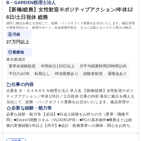
B・GARDEN税理士法人
【新橋/総務】女性歓迎※ポジティブアクション/年休12
6日/土日祝休 総務
港区に拠点を構える当社にて、総務・バックオフィス業務をお任せいたします。備品管理
や来客対応から、経理サポート、社会保険手続き、さらには新たなシステム導入の検討ま
で、幅広く組織を支える役割です。
月給
27万円以上
勤務地
東京都港区
業界未経験歓迎
年間休日120日以上
月平均残業時間20時間以内
平日のみOK
転勤なし
時短勤務あり
経験者歓迎
退職金あり
賞与あり
完全週休2日制
交通費支給
駅近5分以内
土日祝休み
仕事の内容
服装自由
企業名 Ｂ・ＧＡＲＤＥＮ税理士法人 求人名 【新橋/総務】女性歓迎※ポジ
ティブアクション／年休126日／土日祝休 仕事の内容 港区に拠点を構える
当社にて、総務・バックオフィス業務をお任せいたします。備品管理や来
客対応から、経理サポート、社会保険手続き、さらには新たなシステム導
必要な経験・能力等
入の検討まで、幅広く組織を支える役割です。 ■備品発注・在庫管理、郵
必要な経験・能力等 【必須】■社会人経験をお持ちの方（業界・職種不
送物対応、電話・来客対応 ■金融機関への外出業務（入出金管理補助）、
問）■Excelの関数スキル（VLOOKUP等）■PCの基本操作■事務または総
福利厚生・社内イベントの運営管理 ■社内ルールの整備、職場環境の改善
務の実務経験1年以上【尚可】■会計・税務業界への興味・関心をお持ちの
提案、備品選定 ■請求書発行・管理等の経理サポート、社会保険関連の書
方 【求める人物像】 ■自ら課題を見つけ改善提案ができる主体性のある方
類手続き ■税理士業務の補助（書類作成・データ入力支援） ■ITツールや
■周囲と円滑に連携し、柔軟な対応ができる方。 【女性歓迎！】※ポジテ