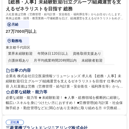
を込めてコミュニケーションをとりながら広報関連業務を行っておりま
【総務・人事】未経験歓迎/日立グループ/組織運営を支
す。 学歴・資格 学歴：大学院 大学 高専 短大 専修学校 高校 語学力： 資
えるゼネラリストを目指す 総務
格：
入社直後は労務（労務管理・給与計算・安全衛生・福利厚生等）からお任せいたします。
将来は総務・採用・教育業務へ守備範囲を広げ、組織運営を支えるゼネラリストをめざせ
ます。
月給
27万7000円以上
勤務地
東京都千代田区
業界未経験歓迎
年間休日120日以上
資格取得支援あり
介護休暇あり
月平均残業時間20時間以内
未経験者歓迎
住宅手当あり
時短勤務あり
退職金あり
在宅OK
賞与あり
仕事の内容
育休あり
完全週休2日制
交通費支給
土日祝休み
寮・社宅あり
企業名 株式会社日立医薬情報ソリューションズ 求人名 【総務・人事】未
経験歓迎/日立グループ/組織運営を支えるゼネラリストを目指す 仕事の内
容 入社直後は労務（労務管理・給与計算・安全衛生・福利厚生等）からお
任せいたします。将来は総務・採用・教育業務へ守備範囲を広げ、組織運
必要な経験・能力等
営を支えるゼネラリストをめざせます。 ・初期業務：労働時間管理、給与
必要な経験・能力等 ★未経験歓迎！ ★人事・総務領域を横断的に経験し
計算、社会保険対応、福利厚生管理、安全衛生、健康経営推進等をお任せ
幅広いスキルを身につけたい方におすすめ！ ■労務管理(給与計算・社会保
します。ご経験に応じて、休職者管理など、幅広く経験を積んでいただき
険手続き・勤怠管理など)に関心があり主体的に取り組める方 ※労務経験
ます。 ・将来的な広がり：総務・採用・教育・税務対応・経営企画等。
者は早期にご活躍いただけます。 ■チームで仕事を推進できる方■将来は
★メンバーがマンツーマンで丁寧に教えるため、ご経験が浅くても安心！
マネジメント職として活躍したい 【尚可】■人事、労務、採用、教育業務
幅広く経験を積みたい意欲がある方に最適な環境です。 募集職種 【総
正社員
のご経験 ■労務管理（給与計算・社会保険手続き・勤怠管理など）の経験
三菱電機プラントエンジニアリング株式会社
務・人事】未経験歓迎/日立グループ/組織運営を支えるゼネラリストを目
■衛生管理者の資格をお持ちの方 学歴・資格 学歴：大学院 大学 高専 短大