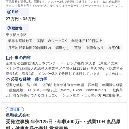
下記業務を部長1名、課長1名、メンバー2名で分担して遂行しています。 はじめは担当
者として業務を覚えていただき、ゆくゆくはリーダーやマネージャーポジションとして活
躍いただくことを期待しています。
月給
27万円～35万円
勤務地
東京都文京区
業界未経験歓迎
副業・WワークOK
年間休日120日以上
月平均残業時間20時間以内
転勤なし
英語
退職金あり
在宅OK
賞与あり
育休あり
完全週休2日制
交通費支給
土日祝休み
仕事の内容
食事補助あり
企業名 公益財団法人日本アンチ・ドーピング機構 求人名 【東京／文京
区】公益財団法人の総務人事業務／年間休日125日 仕事の内容 下記業務を
部長1名、課長1名、メンバー2名で分担して遂行しています。 はじめは担
当者として業務を覚えていただき、ゆくゆくはリーダーやマネージャーポ
必要な経験・能力等
ジションとして活躍いただくことを期待しています。 【総務・人事グルー
必要な経験・能力等 ・公的助成金や補助金の申請・四半期、年間報告経験
プの業務内容】 ・人事制度関連 ・採用活動 ・教育研修の企画、実行 ・勤
・総務経験 ・PCスキル中級以上（Word、Excel、PowerPoint） ・社内外
怠管理 ・官公庁への各種提出 ・法定の会議運営（評議員会、理事会） ・
と円滑な調整ができるコミュニケーション能力 ・口が堅い方 ■歓迎要件
コンプライアンス ・内部規程やルールの管理、整備、文書管理 ・契約関
・採用業務経験 ・英語に抵抗がない方 ・営業経験 学歴・資格 学歴：大学
連 ・衛生管理 ・防災関連・公的助成金の管理・オフィス、ファシリティ
院 大学 高専 短大 専修学校 高校 語学力： 資格：
管理 ・福利厚生関連 ・職員からの問合せ、相談対応 ・その他日常の総務
正社員
星和株式会社
業務全般 募集職種 【東京／文京区】公益財団法人の総務人事業務／年間
休日125日
受発注事務 年休125日・年収400万~・残業10H 食品原
料・健康食品の商社 営業事務