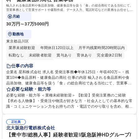
輸入される食品原料や食品添加物、健康食品等を扱う「食」の総合商社である当社にて、
営業事務として営業サポートや書類作成、データ入力、電話対応などの業務をお任せしま
す。
月給
30万円～37万5000円
勤務地
東京都品川区
業界未経験歓迎
年間休日120日以上
月平均残業時間20時間以内
転勤なし
未経験者歓迎
賞与あり
育休あり
完全週休2日制
交通費支給
土日祝休み
仕事の内容
企業名 星和株式会社 求人名 受発注事務◆年休125日・年収400万～・残
業10H◆食品原料・健康食品の商社 仕事の内容 輸入される食品原料や食
品添加物、健康食品等を扱う「食」の総合商社である当社にて、営業事務
として営業サポートや書類作成、データ入力、電話対応などの業務をお任
必要な経験・能力等
せします。 ・受注／出荷指示／売上管理／仕入管理／在庫管理／お客様や
必要な経験・能力等 ＜業種未経験歓迎＞ 【歓迎】受発注業務のご経験
倉庫と電話確認など、販売に関わる事務、営業サポートをお願いします。
【求める人物像】・受発注や物流が好きな方 ・社会人としての基本的な常
・入社後は商品について覚えることから始め、先輩社員OJTと共に業務を
識・コミュニケーション力をお持ちの方 ・電話でのやり取りを含め、相手
進めて頂きます。未経験から始めた方も多数活躍中です。 [業務内容の変
の要件を正しく理解し対応できる方 ・数量・在庫・出荷数などの数値を正
更の範囲:会社の定める業務] 募集職種 受発注事務◆年休125日・年収400
確に扱う業務に抵抗がない方 ・PCを業務で日常的に使用しており、四則
万～・残業10H◆食品原料・健康食品の商社
正社員
演算ができる方 ・業務ルールや指示を理解し、行動できる方 学歴・資格
北大阪急行電鉄株式会社
学歴：大学院 大学 短大 語学力： 資格：
【豊中市/総務人事】経験者歓迎!/阪急阪神HDグループ/