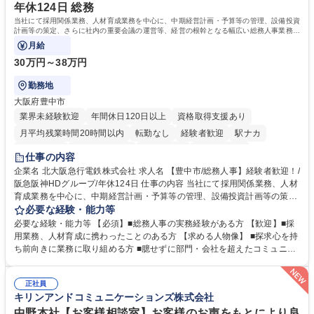
年休124日 総務
当社にて採用関係業務、人材育成業務を中心に、中期経営計画・予算等の管理、設備投資
計画等の策定、さらに社内の重要会議の運営等、経営の根幹となる幅広い総務人事業務全
般を担当していただきます。
月給
30万円～38万円
勤務地
大阪府豊中市
業界未経験歓迎
年間休日120日以上
資格取得支援あり
月平均残業時間20時間以内
転勤なし
経験者歓迎
駅ナカ
退職金あり
完全週休2日制
交通費支給
駅近5分以内
仕事の内容
土日祝休み
服装自由
昼食補助あり
食事補助あり
企業名 北大阪急行電鉄株式会社 求人名 【豊中市/総務人事】経験者歓迎！/
阪急阪神HDグループ/年休124日 仕事の内容 当社にて採用関係業務、人材
育成業務を中心に、中期経営計画・予算等の管理、設備投資計画等の策
定、さらに社内の重要会議の運営等、経営の根幹となる幅広い総務人事業
必要な経験・能力等
務全般を担当していただきます。 【主な業務内容】 ■採用関係業務および
必要な経験・能力等 【必須】■総務人事の実務経験がある方 【歓迎】■採
人材育成(社員研修)業務の推進 ■中期経営計画および予算等の管理 ■設備
用業務、人材育成に携わったことのある方 【求める人物像】 ■探求心を持
投資計画等の策定 ■社内の重要会議の運営 ■その他総務人事業務全般 【入
ち前向きに業務に取り組める方 ■臆せずに部門・会社を超えたコミュニケ
社後】入社後は採用や育成をメインに担当し将来的には経営根幹に関わる
ーションの取れる方 ■自分で考えて行動のできる方 ■第二の創業期を迎え
総務人事業務全般へ幅広く従事していただきます。 募集職種 【豊中市/総
る当社で組織の次代を担うネクスト人材として長期的に成長したい方 ■周
務人事】経験者歓迎！/阪急阪神HDグループ/年休124日
正社員
囲のメンバーと協調しつつ主体性を持って能動的に業務を推進できる方 学
キリンアンドコミュニケーションズ株式会社
歴・資格 学歴：大学院 大学 高専 短大 専修学校 高校 語学力： 資格：
中野本社【お客様相談室】お客様のお声をもとにより良