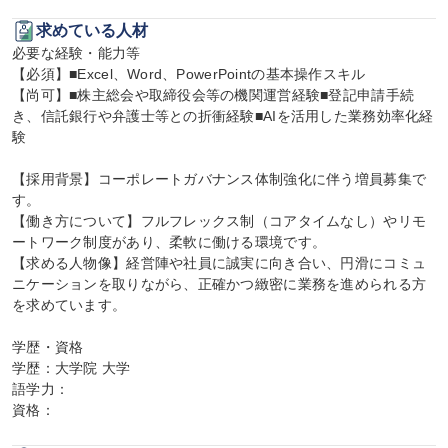
求めている人材
必要な経験・能力等

【必須】■Excel、Word、PowerPointの基本操作スキル

【尚可】■株主総会や取締役会等の機関運営経験■登記申請手続
き、信託銀行や弁護士等との折衝経験■AIを活用した業務効率化経
験

【採用背景】コーポレートガバナンス体制強化に伴う増員募集で
す。

【働き方について】フルフレックス制（コアタイムなし）やリモ
ートワーク制度があり、柔軟に働ける環境です。

【求める人物像】経営陣や社員に誠実に向き合い、円滑にコミュ
ニケーションを取りながら、正確かつ緻密に業務を進められる方
を求めています。

学歴・資格

学歴：大学院 大学

語学力：

資格：