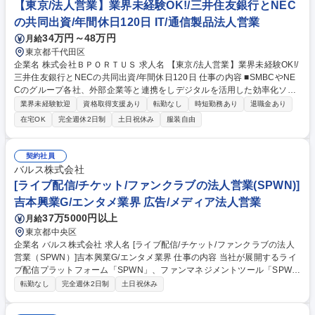
【東京/法人営業】業界未経験OK!/三井住友銀行とNEC
の共同出資/年間休日120日 IT/通信製品法人営業
34万円～48万円
月給
東京都千代田区
企業名 株式会社ＢＰＯＲＴＵＳ 求人名 【東京/法人営業】業界未経験OK!/
三井住友銀行とNECの共同出資/年間休日120日 仕事の内容 ■SMBCやNE
Cのグループ各社、外部企業等と連携をしデジタルを活用した効率化ソリ
ューションを提供。 ■顧客の課題を深く理解し、最適なソリューションを
業界未経験歓迎
資格取得支援あり
転勤なし
時短勤務あり
退職金あり
提供することで社会課題の解決に貢献する仕事です。 〈アカウント営業〉
在宅OK
完全週休2日制
土日祝休み
服装自由
三井住友銀行から紹介があった企業に訪問またはオンラインでお打ち合わ
せを実施。顧客の課題を傾聴し、最適な課題解決策を提案します。企業紹
介を受けるため三井住友法人営業部に対し営業活動も行っています。 〈D
契約社員
Xコンサル営業〉顧客の課題分析から導入プランの提示まで行います。顧
バルス株式会社
客との2～3回ほどにわたるお打ち合わせを通して業務状態や顧客の悩みを
[ライブ配信/チケット/ファンクラブの法人営業(SPWN)]
分析し、適性なソリューションを提示します。 募集職種 【東京/法人営
吉本興業G/エンタメ業界 広告/メディア法人営業
業】業界未経験OK!/三井住友銀行とNECの共同出資/年間休日120日
37万5000円以上
月給
東京都中央区
企業名 バルス株式会社 求人名 [ライブ配信/チケット/ファンクラブの法人
営業（SPWN）]吉本興業G/エンタメ業界 仕事の内容 当社が展開するライ
ブ配信プラットフォーム「SPWN」、ファンマネジメントツール「SPWN
Portal」、XRプロダクション等のサービス/プロダクトについて、エンタ
転勤なし
完全週休2日制
土日祝休み
ーテインメント企業向けの提案営業を担っていただきます 【セールス活
動】 ※労働条件備考に続きます。 ■潜在顧客・見込顧客・既存顧客への営