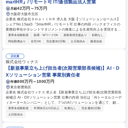
martHR』/リモート可 IT/通信製品法人営業
験者歓迎！【BPOサービスの企画提案】売る営業から課題解決提案へ
42万円～75万円
月給
大阪府大阪市北区
企業名 株式会社ＳｍａｒｔＨＲ 求人名 大阪【ソリューションセールス】
シェアNo.1SaaS『SmartHR』/リモート可 仕事の内容 バックオフィスの
業務効率化やタレントマネジメントの推進による生産性向上を実現するS
martHRにて、初回商談～導入までのセールス業務を担当いただきます。
業界未経験歓迎
副業・WワークOK
資格取得支援あり
転勤なし
【業務内容】 ■インサイドセールスが初回商談まで獲得した見込み顧客へ
時短勤務あり
在宅OK
完全週休2日制
土日祝休み
服装自由
の提案および受注導入までのクロージング ■顧客の経営課題に紐づく人事
労務課題のヒアリングと解決策提示 ■SmartHRが提供している他サービス
（マルチプロダクト）を活用した業務効率化およびデータ活用提案 ■企業
正社員
の成長規模に応じた戦略立案と実行、PDCAによる改善 募集職種 大阪
株式会社ウィナス
【ソリューションセールス】シェアNo.1SaaS『SmartHR』/リモート可
【新規事業立ち上げ担当者(次期営業部長候補)】AI・D
Xソリューション営業 事業別責任者
800万円～1000万円
年俸
東京都豊島区
企業名 株式会社ウィナス 求人名 【新規事業立ち上げ担当者(次期営業部長
候補)】AI・DXソリューション営業 仕事の内容 当社は「AIトータルコーデ
ィネーターカンパニー」として、7つのAIソリューションを通じて、顧客
のAX（AIトランスフォーメーション）を支援しています。現在は、AIソリ
業界未経験歓迎
年間休日120日以上
転勤なし
完全週休2日制
ューションのラインナップを拡充しながら、 事業の土台となる顧客基盤を
土日祝休み
本格的に構築していく立ち上げフェーズ。戦略を立てて指示を出すのでは
なく、自ら営業活動を行い、数字をつくりながら事業を前に進めるプレイ