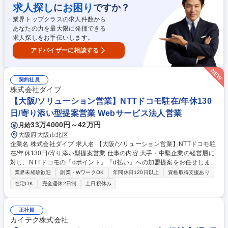
回商談から契約獲得に関わる各種対応（顧客担当者へのフォローアップ・
求人探し
お困り
に
ですか？
顧客決裁層へのアプローチ・社内関係者への協業依頼）【エンタープライ
業界トップクラスの求人件数から
ズセールス】■アカウントプランの設計と実行（事業構造・課題の把握～
あなたの力を最大限に発揮できる
複数部門・役職者へのアプローチ） 募集職種 【ソリューションセールス
求人探しをお手伝いします。
［オープンポジション］】経営課題の根本解決を目指す
アドバイザーに相談する
契約社員
株式会社ダイブ
【大阪/ソリューション営業】NTTドコモ駐在/年休130
日/寄り添い型提案営業 Webサービス法人営業
33万4000円～42万円
月給
大阪府大阪市北区
企業名 株式会社ダイブ 求人名 【大阪/ソリューション営業】NTTドコモ駐
在/年休130日/寄り添い型提案営業 仕事の内容 大手・中堅企業の経営層に
対し、NTTドコモの『dポイント』『d払い』への加盟提案をお任せしま
す。NTTドコモのパートナーとして営業していただくのでアプローチもス
業界未経験歓迎
副業・WワークOK
年間休日120日以上
資格取得支援あり
ムーズ◎将来的には正社員も目指せます！ 【業務概要】『dポイント』
在宅OK
完全週休2日制
土日祝休み
『d払い』加盟を提案するソリューション営業 ■新規開拓：経営幹部層へ
加盟による課題解決を提案する ■導入・拡大：契約後の手配調整やサービ
ス導入後の各種販促企画等 【営業形態】■適性によりアサインできる部署
正社員
へ配属 ■ノルマはございませんが、目標はあり ■ただ営業するのではな
カイテク株式会社
く、ヒアリングを通しお客様の求めるものを提案営業 募集職種 【大阪/ソ