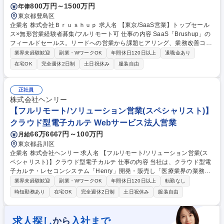
800万円～1500万円
年俸
東京都豊島区
企業名 株式会社Ｂｒｕｓｈｕｐ 求人名 【東京/SaaS営業】トップセール
ス×無形営業経験者募集/フルリモート可 仕事の内容 SaaS「Brushup」の
フィールドセールス。リードへの営業から課題ヒアリング、業務改善コン
サル、導入支援まで一気通貫で担当。ルール構築からPDCAを回し、組織
業界未経験歓迎
副業・WワークOK
年間休日120日以上
退職金あり
成長を牽引していただきます。 ■インサイドセールスからの供給・自己創
在宅OK
完全週休2日制
土日祝休み
服装自由
出リードへの商談 ■潜在的な非効率やリスクを顕在化させるソリューショ
ン提案 ■Brushupの導入・運用支援およびオフラインマーケティング 【魅
力】大手企業向けなど複雑な案件を通じ、営業としての市場価値を最大化
正社員
可能。 【業務内容の変更範囲】当社の指定する業務 募集職種 【東京/Saa
株式会社ヘンリー
S営業】トップセールス×無形営業経験者募集/フルリモート可
【フルリモート/ソリューション営業(スペシャリスト)】
クラウド型電子カルテ Webサービス法人営業
66万6667円～100万円
月給
東京都品川区
企業名 株式会社ヘンリー 求人名 【フルリモート/ソリューション営業(ス
ペシャリスト)】クラウド型電子カルテ 仕事の内容 当社は、クラウド型電
子カルテ・レセコンシステム「Henry」開発・販売し「医療業界の業務改
善」に取り組んでいます。そんな当社にて、《ソリューション営業(スペ
業界未経験歓迎
副業・WワークOK
年間休日120日以上
転勤なし
シャリスト)》を募集します！ ■インサイドセールスが獲得したリードや学
時短勤務あり
在宅OK
完全週休2日制
土日祝休み
服装自由
会やWebサイト、その他メディアからのお問合せへの直販営業（初回はオ
ンライン商談から始まり検討フェーズが進むにつれて訪問での提案を実
施）■代理店やアライアンス企業とのパートナー営業（パートナー企業が
求人探し
入社まで
から