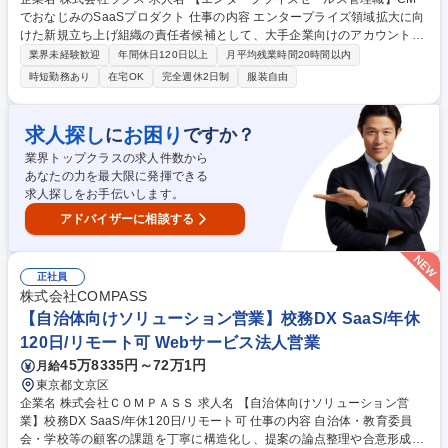
でおなじみのSaaSプロダクト 仕事の内容 エンタープライズ領域拡大に向
けた新規立ち上げ組織の責任者候補として、大手企業向けのアカウントベ
ースの深耕営業をお任せします。 【具体的には】 エンタープライズ企業
業界未経験歓迎
年間休日120日以上
月平均残業時間20時間以内
に対する営業戦略/戦術の立案・実行、中長期的なリレーション構築、関連
時短勤務あり
在宅OK
完全週休2日制
服装自由
部署を巻き込んだプロジェクト推進を行います。経営層とのディスカッシ
ョンによる業務フローの構築/仕組みづくり、生産性の高い営業組織の在り
方の模索、さらに数値/コンピテンシーの両面からのメンバー育成や教育プ
求人探し
お困り
に
ですか？
ログラムの改善・採用も担います。 募集職種 【エンタープライズセール
業界トップクラスの求人件数から
ス管理職】CMでおなじみのSaaSプロダクト
あなたの力を最大限に発揮できる
求人探しをお手伝いします。
アドバイザーに相談する
正社員
株式会社COMPASS
【自治体向けソリューション営業】校務DX SaaS/年休
120日/リモート可 Webサービス法人営業
45万8335円～72万1円
月給
東京都文京区
企業名 株式会社ＣＯＭＰＡＳＳ 求人名 【自治体向けソリューション営
業】校務DX SaaS/年休120日/リモート可 仕事の内容 自治体・教育委員
会・学校等の顧客の課題を丁寧に構造化し、提案の論点整理や合意形成を