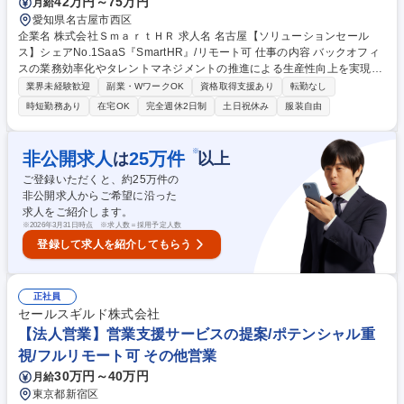
42万円～75万円
月給
ート可
愛知県名古屋市西区
企業名 株式会社ＳｍａｒｔＨＲ 求人名 名古屋【ソリューションセール
ス】シェアNo.1SaaS『SmartHR』/リモート可 仕事の内容 バックオフィ
スの業務効率化やタレントマネジメントの推進による生産性向上を実現す
るSmartHRにて、初回商談～導入までのセールス業務を担当いただきま
業界未経験歓迎
副業・WワークOK
資格取得支援あり
転勤なし
す。 【業務内容】 ■インサイドセールスが初回商談まで獲得した見込み顧
時短勤務あり
在宅OK
完全週休2日制
土日祝休み
服装自由
客への提案および受注導入までのクロージング ■顧客の経営課題に紐づく
人事労務課題のヒアリングと解決策提示 ■SmartHRが提供している他サー
ビス（マルチプロダクト）を活用した業務効率化およびデータ活用提案 ■
※
非公開求人
25
万件
は
以上
企業の成長規模に応じた戦略立案と実行、PDCAによる改善 募集職種 名
ご登録いただくと、約
25
万件の
古屋【ソリューションセールス】シェアNo.1SaaS『SmartHR』/リモート
非公開求人からご希望に沿った
可
求人をご紹介します。
※
2026年3月31日時点 ※求人数＝採用予定人数
登録して求人を紹介してもらう
正社員
セールスギルド株式会社
【法人営業】営業支援サービスの提案/ポテンシャル重
視/フルリモート可 その他営業
30万円～40万円
月給
東京都新宿区