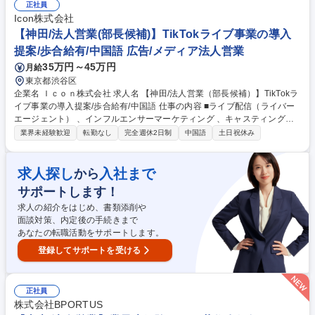
みづくり 【仕事の魅力】顧客の業務改善を通じて業界変革を牽引できま
正社員
す。組織の仕組みづくりに挑める環境です。 募集職種 【ソリューション
Icon株式会社
営業】リモートワーク可能/フレックスタイム制有/建設DX推進
【神田/法人営業(部長候補)】TikTokライブ事業の導入
提案/歩合給有/中国語 広告/メディア法人営業
35万円～45万円
月給
東京都渋谷区
企業名 Ｉｃｏｎ株式会社 求人名 【神田/法人営業（部長候補）】TikTokラ
イブ事業の導入提案/歩合給有/中国語 仕事の内容 ■ライブ配信（ライバー
エージェント） 、インフルエンサーマーケティング 、キャスティングを
行う弊社にて、芸能事務所やネイルサロン などへTikTokライブ事業の導入
業界未経験歓迎
転勤なし
完全週休2日制
中国語
土日祝休み
提案及び営業部統括をお任せします。 【詳細】■芸能事務所・ライバー事
務所への法人営業、TikTok Liveを活用した配信施策・出演条件の提案、契
約後 ォロー・既存取引先との関係構築（深耕営業）等■経営計画に基づく
求人探し
入社まで
から
営業目標やKPIの設定、部下の育成、クロージング補助等、事業推進とマ
サポートします！
ネジメントも担当し、事業拡大に貢献していただきます。 【採用背景】現
在役員が営業部長を兼務しているため、選任担当を増員採用し事業を加速
求人の紹介をはじめ、書類添削や
させていきます。 募集職種 【神田/法人営業（部長候補）】TikTokライブ
面談対策、内定後の手続きまで
事業の導入提案/歩合給有/中国語
あなたの転職活動をサポートします。
登録してサポートを受ける
正社員
株式会社BPORTUS