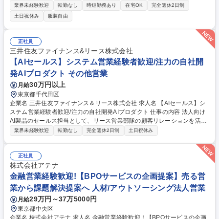
リードしながら、校務支援SaaSのトライアル導入から有償契約への転
業界未経験歓迎
転勤なし
時短勤務あり
在宅OK
完全週休2日制
換、都道府県・市区町村単位での導入拡大をお任せします。 【インサイド
土日祝休み
服装自由
セールス】■教育委員会への架電・メール・問い合わせ対応■初期接点での
課題ヒアリング【フィールドセールス業務】■新規導入に向けた商談（課
題ヒアリング～提案設計～合意形成）※訪問（全国出張あり）■オンライ
正社員
ンで商談■トライアル導入から有償契約への転換推進■既存顧客への更新・
三井住友ファイナンス&リース株式会社
拡大提案【入札・調達等の対応入札・調達の情報収集 仕様書・公募要領の
【AIセールス】システム営業経験者歓迎/注力の自社開
要件整理】※備考欄に続く 募集職種 【自治体向けソリューション営業】
発AIプロダクト その他営業
校務DX SaaS/年休120日/リモート可
30万円以上
月給
東京都千代田区
企業名 三井住友ファイナンス＆リース株式会社 求人名 【AIセールス】シ
ステム営業経験者歓迎/注力の自社開発AIプロダクト 仕事の内容 法人向け
AI製品のセールス担当として、リース営業部隊の顧客リレーションを活用
して提案から契約締結まで実施いただきます。 ・ニーズ確認などの初動は
業界未経験歓迎
転勤なし
完全週休2日制
土日祝休み
営業部で行うケースが多いが、プロダクトサイトを通じたWEB問合せの場
合は初動からAIセールスが対応するケースが多い・営業部の担当先からタ
ーゲティングリストを作成したり、勉強会を実施し、リース営業部をパー
正社員
トナーと見立てて効果的な協働ができる体制を構築する・提案の際は内製
株式会社アテナ
開発である点を活かし、顧客の要望によっては導入支援メンバーや開発部
金融営業経験歓迎!【BPOサービスの企画提案】売る営
隊と連携してカスタマイズや新機能開発を行う 募集職種 【AIセールス】
業から課題解決提案へ 人材/アウトソーシング法人営業
システム営業経験者歓迎/注力の自社開発AIプロダクト
29万円～37万5000円
月給
東京都中央区
企業名 株式会社アテナ 求人名 金融営業経験歓迎！【BPOサービスの企画