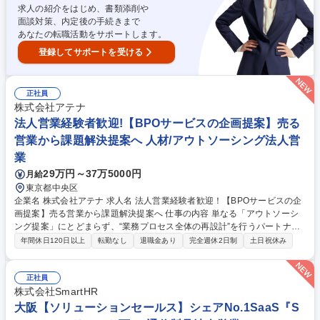
ン提供 募集職種 ◇【マーケティング営業】西日本企業のSNS戦略支援/新
求人の紹介をはじめ、書類添削や
設チーム/1028160
面談対策、内定後の手続きまで
あなたの転職活動をサポートします。
登録してサポートを受ける
正社員
株式会社アテナ
法人営業経験者歓迎!【BPOサービスの企画提案】売る
営業から課題解決提案へ 人材/アウトソーシング法人営
業
29万円～37万5000円
月給
東京都中央区
企業名 株式会社アテナ 求人名 法人営業経験者歓迎！【BPOサービスの企
画提案】売る営業から課題解決提案へ 仕事の内容 単なる「アウトソーシ
ング提案」にとどまらず、“業務プロセス全体の再設計”を行うパートナー
として選ばれています。今回募集するのは、課題を深く理解し、最適なソ
年間休日120日以上
転勤なし
退職金あり
完全週休2日制
土日祝休み
リューションを描く営業ポジションになります。 既存顧客や新規開拓の法
人営業を行っていただきます。顧客のニーズ・業務課題をヒアリングし、
最適なBPOサービスの企画・提案を行って頂きます。またプロジェクトの
正社員
設計や担当部署と連携し、プロジェクトを成功に導いて頂きます。また顧
株式会社SmartHR
客との信頼関係を構築し、長期的に価値を提供して頂きます。 ※提案例：
大阪【ソリューションセールス】シェアNo.1SaaS『S
催事案内DM発送代行、ギフトカード受注代行事務局 募集職種 法人営業経