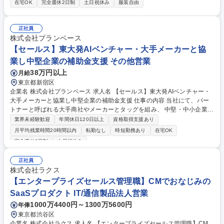
在宅OK
完全週休2日制
土日祝休み
服装自由
は、新規獲得チーム（市場を切り拓く先鋭部隊）で商談設定や成約までの
突破力を磨いていただきつつ、業務を通じて当社のサービスや顧客特性の
理解を深めていただきます。 その後は、個人の適性やスキルを鑑みて、新
正社員
規獲得チームもしくは顧客伴走チーム（商談・受注・契約継続フォローま
株式会社プランベース
でを一貫して担う営業）に分かれていきます。 募集職種 【インサイドセ
【セールス】東大発AIベンチャー・大手メーカーと協
ールス】 フルリモート勤務（全国居住可）/業界未経験歓迎
業し中堅企業の補助金支援 その他営業
38万円以上
月給
東京都新宿区
企業名 株式会社プランベース 求人名 【セールス】東大発AIベンチャー・
大手メーカーと協業し中堅企業の補助金支援 仕事の内容 当社にて、パー
トナーと呼ばれる大手商社やメーカーとタッグを組み、 中堅・中小企業に
補助金支援の案件獲得をメインで行っていただきます。 【詳細】まずは大
業界未経験歓迎
年間休日120日以上
資格取得支援あり
手商社・メーカー(パートナー)とのやり取りの中で現在積極的に提案して
月平均残業時間20時間以内
転勤なし
時短勤務あり
在宅OK
いる機械や商材のヒアリング。お客様を紹介いただいて実際にパートナー
完全週休2日制
土日祝休み
と中小企業様へ訪問しリードを獲得をしていただきます。パートナーとも
だんだんと信頼関係が構築できると数億円規模の案件をいただけることも
正社員
ございます。目に見えて成長を実感できるポジションです。今の現状にも
株式会社ラクス
どかしさを感じている方にピッタリです。 募集職種 【セールス】東大発A
【エンタープライズセールス管理職】CMでおなじみの
Iベンチャー・大手メーカーと協業し中堅企業の補助金支援
SaaSプロダクト IT/通信製品法人営業
1000万4400円～1300万5600円
年俸
東京都渋谷区
企業名 株式会社ラクス 求人名 【エンタープライズセールス管理職】CM