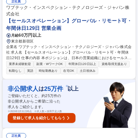
ングマネージャーとしての活躍を期待しています。 ■営業部門のマネジメ
正社員
ント ■企業の事業課題・業務課題のヒアリング ■自社のAIソリューション
ワブテック・インスペクション・テクノロジーズ・ジャパン株
の企画・導入提案 ■顧客の現状課題に対してAX化コンサル ■エンジニアと
式会社
連携したソリューション設計 募集職種 【新規事業立ち上げ担当者(次期営
【セールスオペレーション】グローバル・リモート可・
業部長候補)】AI・DXソリューション営業
年間休日129日 営業企画
60万円以上
月給
東京都新宿区
企業名 ワブテック・インスペクション・テクノロジーズ・ジャパン株式会
社 求人名 【セールスオペレーション】グローバル・リモート可・年間休
日129日 仕事の内容 本ポジションは、日本の営業組織におけるセールスオ
ペレーションおよび価格戦略を統括し、プロセスの導入、営業生産性およ
業界未経験歓迎
副業・WワークOK
年間休日120日以上
資格取得支援あり
び予測精度の向上を担います。グローバル／部門横断連携も担当いただき
転勤なし
英語
時短勤務あり
在宅OK
土日祝休み
ます。 営業支援ツール、インセンティブ設計、パフォーマンス分析を通じ
て営業力強化を推進し、グローバルにマトリクス型で構成された組織の中
で、日本市場の成長、売上の予見性、市場対応力の向上を支援します。 加
※
非公開求人
25
万件
は
以上
えて、営業・SCM・Finance・ITを横断したデータドリブンな意思決定基
ご登録いただくと、約
25
万件の
盤の構築および業務変革をリードし、経営層の意思決定を支援する分析・
非公開求人からご希望に沿った
レポーティング体制の確立を担います。 募集職種 【セールスオペレーシ
求人をご紹介します。
ョン】グローバル・リモート可・年間休日129日
※
2026年3月31日時点 ※求人数＝採用予定人数
登録して求人を紹介してもらう
正社員