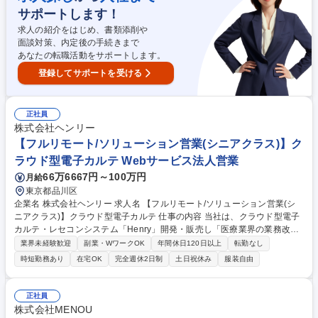
自社サービスとして提供している商品と相性がよく、セットで弊社商材を
サポートします！
提案しやすいため個社ごとに提案方法を企画し販売支援施策の策定や新規
パートナー企業の開拓を実施） 募集職種 【フルリモート/ソリューション
求人の紹介をはじめ、書類添削や
営業(スペシャリスト)】クラウド型電子カルテ
面談対策、内定後の手続きまで
あなたの転職活動をサポートします。
登録してサポートを受ける
正社員
株式会社ヘンリー
【フルリモート/ソリューション営業(シニアクラス)】ク
ラウド型電子カルテ Webサービス法人営業
66万6667円～100万円
月給
東京都品川区
企業名 株式会社ヘンリー 求人名 【フルリモート/ソリューション営業(シ
ニアクラス)】クラウド型電子カルテ 仕事の内容 当社は、クラウド型電子
カルテ・レセコンシステム「Henry」開発・販売し「医療業界の業務改
善」に取り組んでいます。そんな当社にて、《ソリューション営業(シニ
業界未経験歓迎
副業・WワークOK
年間休日120日以上
転勤なし
アクラス)》を募集します！ 【具体的には】■中小病院への直販・提案活動
時短勤務あり
在宅OK
完全週休2日制
土日祝休み
服装自由
■インサイドセールスと連携した商談 ■代理店・パートナー企業との販売
スキーム構築 ■顧客要望のプロダクト還元 ■導入後のCSチーム連携 ■営業
戦略の立案・実行 【仕事の魅力】50兆円市場の医療DXを牽引する社会的
正社員
意義の大きな仕事です。ビジネスと開発の距離が近く、顧客の声で製品を
株式会社MENOU