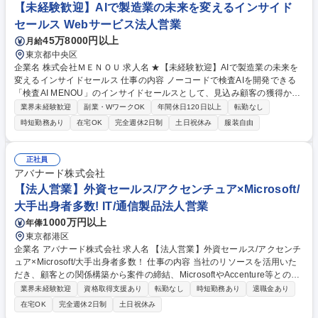
磨き上げる醍醐味があります。 募集職種 【フルリモート/ソリューション
【未経験歓迎】AIで製造業の未来を変えるインサイド
営業(シニアクラス)】クラウド型電子カルテ
セールス Webサービス法人営業
45万8000円以上
月給
東京都中央区
企業名 株式会社ＭＥＮＯＵ 求人名 ★【未経験歓迎】AIで製造業の未来を
変えるインサイドセールス 仕事の内容 ノーコードで検査AIを開発できる
「検査AI MENOU」のインサイドセールスとして、見込み顧客の獲得から
商談機会の創出までを担っていただきます。マーケティングとフィールド
業界未経験歓迎
副業・WワークOK
年間休日120日以上
転勤なし
セールスをつなぐ役割として、 適切なタイミングで顧客とコミュニケーシ
時短勤務あり
在宅OK
完全週休2日制
土日祝休み
服装自由
ョンを取りながら、受注につながる商談機会の最大化を目指します。 【具
体的な仕事内容】 リードへの電話・メールによるアプローチ/リードナー
チャリングおよび商談創出/CRMを活用した顧客情報の管理・分析/マーケ
正社員
ティング施策と連携したフォローアップ/商談化率向上に向けた改善提案・
アバナード株式会社
実行/フィールドセールスへの案件連携 募集職種 ★【未経験歓迎】AIで製
【法人営業】外資セールス/アクセンチュア×Microsoft/
造業の未来を変えるインサイドセールス
大手出身者多数! IT/通信製品法人営業
1000万円以上
年俸
東京都港区
企業名 アバナード株式会社 求人名 【法人営業】外資セールス/アクセンチ
ュア×Microsoft/大手出身者多数！ 仕事の内容 当社のリソースを活用いた
だき、顧客との関係構築から案件の締結、MicrosoftやAccenture等との連
携を担います。顧客ニーズを理解し、ソリューションを提供します。課題
業界未経験歓迎
資格取得支援あり
転勤なし
時短勤務あり
退職金あり
解決型のセールスです。 《具体的な業務》 ■年間予算達成に向けた営業戦
在宅OK
完全週休2日制
土日祝休み
略の立案、ビジネス開発計画を策定 ■顧客との強固な関係を構築・維持す