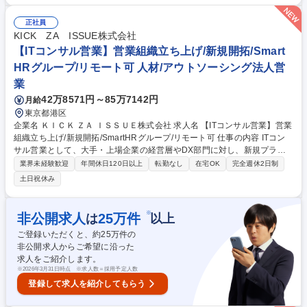
る ■顧客と緊密に連携し、ニーズを明確にした上でソリューションの検討
提案の実施 ■クロスファンクショナルチームを率いて、カスタムソリュー
正社員
ションを構築し、コンサルティングサービスの売上を伸ばす ■メンバーの
KICK ZA ISSUE株式会社
育成・マネジメント ■新規案件の獲得の実施 募集職種 【法人営業】外資
【ITコンサル営業】営業組織立ち上げ/新規開拓/Smart
セールス/アクセンチュア×Microsoft/大手出身者多数！
HRグループ/リモート可 人材/アウトソーシング法人営
業
42万8571円～85万7142円
月給
東京都港区
企業名 ＫＩＣＫ ＺＡ ＩＳＳＵＥ株式会社 求人名 【ITコンサル営業】営業
組織立ち上げ/新規開拓/SmartHRグループ/リモート可 仕事の内容 ITコン
サル営業として、大手・上場企業の経営層やDX部門に対し、新規プライ
ム案件獲得を担当します。ターゲット選定～商談～クロージング、コンサ
業界未経験歓迎
年間休日120日以上
転勤なし
在宅OK
完全週休2日制
ルタントと連携して課題ヒアリング、提案を実施いただきます。 1人目の
土日祝休み
営業として、組織立ち上げと営業の仕組みづくりも実施いただきます。 ■
ターゲット選定～商談～クロージング、課題ヒアリングとソリューション
設計（社内ITコンサルと協働） ■提案書作成、既存顧客へのアップセル・
※
非公開求人
25
万件
は
以上
ストック型取引への発展 ■営業仕組みづくり（提案の型/KPI設計、SFA選
ご登録いただくと、約
25
万件の
定、パートナー開拓、展示会企画） ■将来的な営業メンバーの採用・育
非公開求人からご希望に沿った
成、マネジメント 募集職種 【ITコンサル営業】営業組織立ち上げ/新規開
求人をご紹介します。
拓/SmartHRグループ/リモート可
※
2026年3月31日時点 ※求人数＝採用予定人数
登録して求人を紹介してもらう