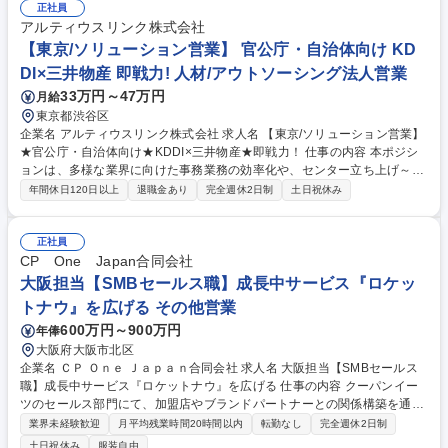
業活動（Web商談・訪問営業） ■インサイドセールス等から引き継いだア
正社員
ポイントへの提案、商談推進、受注フォロー ■顧客のイベント開催スケジ
アルティウスリンク株式会社
ュールに合わせたタイムリーなアプローチ ■各種IP・コンテンツホルダー
【東京/ソリューション営業】 官公庁・自治体向け KD
へのカスタマイズされた企画提案 ■受注・失注および商談分析、パイプラ
DI×三井物産 即戦力! 人材/アウトソーシング法人営業
イン管理 募集職種 [ライブ配信/チケット/ファンクラブの法人営業（SPW
33万円～47万円
月給
N）]吉本興業G/エンタメ業界
東京都渋谷区
企業名 アルティウスリンク株式会社 求人名 【東京/ソリューション営業】
★官公庁・自治体向け★KDDI×三井物産★即戦力！ 仕事の内容 本ポジシ
ョンは、多様な業界に向けた事務業務の効率化や、センター立ち上げ～運
用など、多岐に渡るアウトソーシングサービスを提供する当社にて、10年
年間休日120日以上
退職金あり
完全週休2日制
土日祝休み
以上の実績をもつ官公庁・自治体向けの営業です。 【詳細】近年、行政の
デジタル化推進などの影響により、各自治体はそれぞれの方針や課題の
元、行政サービスの充実に取り組んでいます。当社のノウハウを活かし自
正社員
治体業務の効率化や品質向上を実現します。(例:自治体職員の事務作業の
CP One Japan合同会社
効率化等) 【入社後業務】■官公庁・自治体への営業、課題改善含むBPO提
大阪担当【SMBセールス職】成長中サービス『ロケッ
案 ■案件に関わる部門調整（管理部門やIT関連部門）■見積書・提案書作成
トナウ』を広げる その他営業
他 募集職種 【東京/ソリューション営業】★官公庁・自治体向け★KDDI×
600万円～900万円
年俸
三井物産★即戦力！
大阪府大阪市北区
企業名 ＣＰ Ｏｎｅ Ｊａｐａｎ合同会社 求人名 大阪担当【SMBセールス
職】成長中サービス『ロケットナウ』を広げる 仕事の内容 クーパンイー
ツのセールス部門にて、加盟店やブランドパートナーとの関係構築を通
じ、サービスの紹介・入店・プロモーション提案を行い、顧客に魅力的な
業界未経験歓迎
月平均残業時間20時間以内
転勤なし
完全週休2日制
セレクションを提供します。 ■営業チームのリード ■営業戦略の立案と実
土日祝休み
服装自由