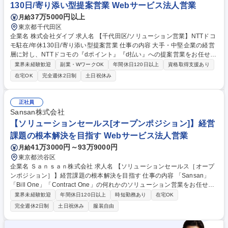
130日/寄り添い型提案営業 Webサービス法人営業
37万5000円以上
月給
東京都千代田区
企業名 株式会社ダイブ 求人名 【千代田区/ソリューション営業】NTTドコ
モ駐在/年休130日/寄り添い型提案営業 仕事の内容 大手・中堅企業の経営
層に対し、NTTドコモの『dポイント』『d払い』への提案営業をお任せし
ます。NTTドコモのパートナーとして営業していただくのでアプローチも
業界未経験歓迎
副業・WワークOK
年間休日120日以上
資格取得支援あり
スムーズ◎将来的には正社員も目指せます！ 【業務概要】『dポイント』
在宅OK
完全週休2日制
土日祝休み
『d払い』加盟を提案するソリューション営業 ■新規開拓：経営幹部層へ
加盟による課題解決を提案する ■導入・拡大：契約後の手配調整やサービ
ス導入後の各種販促企画等 【営業形態】■適性によりアサインできる部署
正社員
へ配属 ■ノルマはございませんが、目標はあり ■ただ営業するのではな
Sansan株式会社
く、ヒアリングを通しお客様の求めるものを提案営業 募集職種 【千代田
【ソリューションセールス[オープンポジション]】経営
区/ソリューション営業】NTTドコモ駐在/年休130日/寄り添い型提案営業
課題の根本解決を目指す Webサービス法人営業
41万3000円～93万9000円
月給
東京都渋谷区
企業名 Ｓａｎｓａｎ株式会社 求人名 【ソリューションセールス［オープ
ンポジション］】経営課題の根本解決を目指す 仕事の内容 「Sansan」
「Bill One」「Contract One」の何れかのソリューション営業をお任せし
ます。単なるプロダクトの導入提案にとどまらず、顧客企業の経営課題を
業界未経験歓迎
年間休日120日以上
時短勤務あり
在宅OK
根本から解決に繋げていただきます。 【ソリューションセールス】■イン
完全週休2日制
土日祝休み
服装自由
サイドセールスが獲得した商談の対応（顧客の事業状況や業務フローのヒ
アリング・問題点の抽出・解決すべき課題の訴求・サービス紹介 等）■初