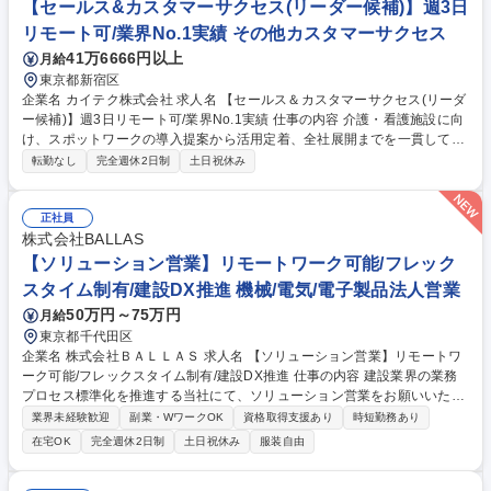
【セールス&カスタマーサクセス(リーダー候補)】週3日
リューション営業】NTTドコモ駐在/年休130日/寄り添い型提案営業
リモート可/業界No.1実績 その他カスタマーサクセス
41万6666円以上
月給
東京都新宿区
企業名 カイテク株式会社 求人名 【セールス＆カスタマーサクセス(リーダ
ー候補)】週3日リモート可/業界No.1実績 仕事の内容 介護・看護施設に向
け、スポットワークの導入提案から活用定着、全社展開までを一貫してお
任せします。さらなる事業成長を見据え、導入から定着・拡大までをリー
転勤なし
完全週休2日制
土日祝休み
ドいただきます。 顧客課題のヒアリングと導入提案(経営層との商談あり)/
稟議、契約手続き支援、初期オンボーディング支援/利用データをもとにし
た改善提案(定量＋定性)/他拠点への横展開・プロジェクト提案/顧客の声を
正社員
もとにしたプロダクト改善(PdM/開発と連携)※従来の「営業→CS」とい
株式会社BALLAS
う分業制ではなく、1人の担当が一貫して支援可能です！ [変更範囲：当社
【ソリューション営業】リモートワーク可能/フレック
事業内容に準ずる業務全般] 募集職種 【セールス＆カスタマーサクセス(リ
スタイム制有/建設DX推進 機械/電気/電子製品法人営業
ーダー候補)】週3日リモート可/業界No.1実績
50万円～75万円
月給
東京都千代田区
企業名 株式会社ＢＡＬＬＡＳ 求人名 【ソリューション営業】リモートワ
ーク可能/フレックスタイム制有/建設DX推進 仕事の内容 建設業界の業務
プロセス標準化を推進する当社にて、ソリューション営業をお願いいたし
ます。顧客課題を理解し自社アセットを活用した業務改善を提案します。
業界未経験歓迎
副業・WワークOK
資格取得支援あり
時短勤務あり
■顧客課題の発見およびソリューション提案 ■自社アセットを活用した業
在宅OK
完全週休2日制
土日祝休み
服装自由
務改善とコスト最適化 ■営業活動で得た顧客の声に基づく新機能やサービ
ス開発推進 ■組織拡大に向けた営業プロセスの標準化とデータ活用の仕組