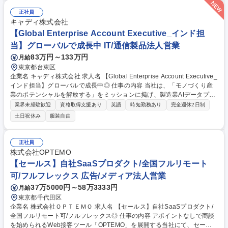
正社員
キャディ株式会社
【Global Enterprise Account Executive_インド担
当】グローバルで成長中 IT/通信製品法人営業
83万円～133万円
月給
東京都台東区
企業名 キャディ株式会社 求人名 【Global Enterprise Account Executive_
インド担当】グローバルで成長中◎ 仕事の内容 当社は、「モノづくり産
業のポテンシャルを解放する」をミッションに掲げ、製造業AIデータプラ
ットフォーム「CADDi」を提供しています。現在は日本、アメリカ、ベト
業界未経験歓迎
資格取得支援あり
英語
時短勤務あり
完全週休2日制
ナム、タイへと事業を展開し、グローバルでの成 長を加速させています。
土日祝休み
服装自由
その中で、新たに本格的な事業展開の可能性を探索している市場がインド
です。まずは、日本を代表する製造業のお客様が推進するグローバルプロ
ジェクトを起点に、日本本社とインド拠点を横断した価値提供を進めま
正社員
す。その過程で現地市場への理解を深め、顧客ニーズや商習慣、プロダク
株式会社OPTEMO
トの適合性を検証しながら、インド市場における勝ち筋を構築していただ
【セールス】自社SaaSプロダクト/全国フルリモート
きます。 募集職種 【Global Enterprise Account Executive_インド担当】
可/フルフレックス 広告/メディア法人営業
グローバルで成長中◎
37万5000円～58万3333円
月給
東京都千代田区
企業名 株式会社ＯＰＴＥＭＯ 求人名 【セールス】自社SaaSプロダクト/
全国フルリモート可/フルフレックス◎ 仕事の内容 アポイントなしで商談
を始められるWeb接客ツール「OPTEMO」を展開する当社にて、セール