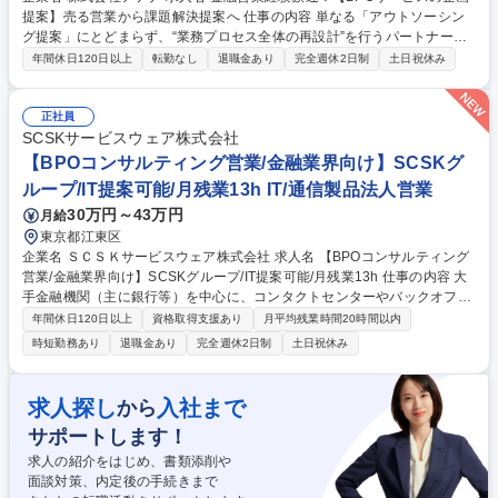
提案】売る営業から課題解決提案へ 仕事の内容 単なる「アウトソーシン
グ提案」にとどまらず、“業務プロセス全体の再設計”を行うパートナーと
して、顧客の課題を深く理解し、最適なソリューションを描く営業ポジシ
年間休日120日以上
転勤なし
退職金あり
完全週休2日制
土日祝休み
ョンになります。※中途入社の場合、入社 後に人事研修+営業OJTとして
先輩とペア制で担当 既存顧客や新規開拓の法人営業を行っていただきま
す。顧客のニーズ・業務課題をヒアリングし、最適なBPOサービスの企
正社員
画・提案を行って頂きます。またプロジェクトの設計や担当部署と連携
SCSKサービスウェア株式会社
し、プロジェクトを成功に導いて頂きます。また顧客との信頼関係を構築
【BPOコンサルティング営業/金融業界向け】SCSKグ
し、長期的に価値を提供して頂きます。 ※提案例：銀行窓販キット発送代
ループ/IT提案可能/月残業13h IT/通信製品法人営業
行、請求明細印刷・発送代行 募集職種 金融営業経験歓迎！【BPOサービ
30万円～43万円
月給
スの企画提案】売る営業から課題解決提案へ
東京都江東区
企業名 ＳＣＳＫサービスウェア株式会社 求人名 【BPOコンサルティング
営業/金融業界向け】SCSKグループ/IT提案可能/月残業13h 仕事の内容 大
手金融機関（主に銀行等）を中心に、コンタクトセンターやバックオフィ
ス業務のアウトソーシング（BPO）およびITを組み合わせた課題解決型の
年間休日120日以上
資格取得支援あり
月平均残業時間20時間以内
コンサルティング営業・提案活動をお任せします。 【具体的な業務】■新
時短勤務あり
退職金あり
完全週休2日制
土日祝休み
規開拓および既存顧客管理・案件醸成 ■課題ヒアリング、提案書・見積書
作成、プレゼン ■売掛金管理等の営業事務 【仕事の魅力】SCSKグループ
のIT技術とBPOを融合した提案が可能。数億円規模の案件を手掛け、日本
求人探し
入社まで
から
の金融インフラを支える達成感を味わえます。入社後1～3か月は先輩社員
サポートします！
の同行からスタートし、OJTでじっくりBPOサービスへの理解を深められ
ます。 募集職種 【BPOコンサルティング営業/金融業界向け】SCSKグル
求人の紹介をはじめ、書類添削や
ープ/IT提案可能/月残業13h
面談対策、内定後の手続きまで