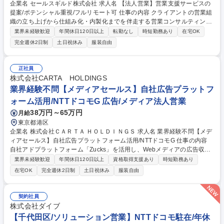
企業名 セールスギルド株式会社 求人名 【法人営業】営業支援サービスの
提案/ポテンシャル重視/フルリモート可 仕事の内容 クライアントの営業組
織の立ち上げから仕組み化・内製化までを伴走する営業コンサルティング
サービス「SALES GUILD」を提供する当社にて、サービスの契約獲得に
業界未経験歓迎
年間休日120日以上
転勤なし
時短勤務あり
在宅OK
向けた法人営業をお任せします。 【具体的には】営業に課題を感じている
完全週休2日制
土日祝休み
服装自由
中小企業の経営者や大手企業の営業部長、事業部長といったお客様に対し
て、弊社の営業コンサルティングサービスおよび営業代行サービスにおけ
るアポ創出→商談→提案見積り提示→クロージングまで一気通貫で営業活
正社員
動をお任せします。 お客様の獲得は架電や展示会(年4～5回)、HP問い合
株式会社CARTA HOLDINGS
わせ等から獲得し、サービスの契約獲得を目指していきます。 募集職種
業界経験不問【メディアセールス】自社広告プラットフ
【法人営業】営業支援サービスの提案/ポテンシャル重視/フルリモート可
ォーム活用/NTTドコモG 広告/メディア法人営業
38万円～65万円
月給
東京都港区
企業名 株式会社ＣＡＲＴＡ ＨＯＬＤＩＮＧＳ 求人名 業界経験不問【メデ
ィアセールス】自社広告プラットフォーム活用/NTTドコモG 仕事の内容
自社アドプラットフォーム「Zucks」を活用し、Webメディアの広告収益
最大化を支援。データ分析をもとに企画提案から運用改善まで担うコンサ
業界未経験歓迎
年間休日120日以上
資格取得支援あり
時短勤務あり
ルティング営業ポジションです。 【詳細】■自社アドプラットフォーム
在宅OK
完全週休2日制
土日祝休み
服装自由
「Zucks」を活用し、課題ヒアリングから広告企画・提案・運用改善まで
一貫して実施 ■データ分析や仮説検証をもとに、収益拡大や広告効果向上
に向けたコンサルティング■既存顧客への提案に加え、新規メディアの開
契約社員
拓や導入支援にも携われる機会があり、事業成長を推進 募集職種 業界経
株式会社ダイブ
験不問【メディアセールス】自社広告プラットフォーム活用/NTTドコモG
【千代田区/ソリューション営業】NTTドコモ駐在/年休