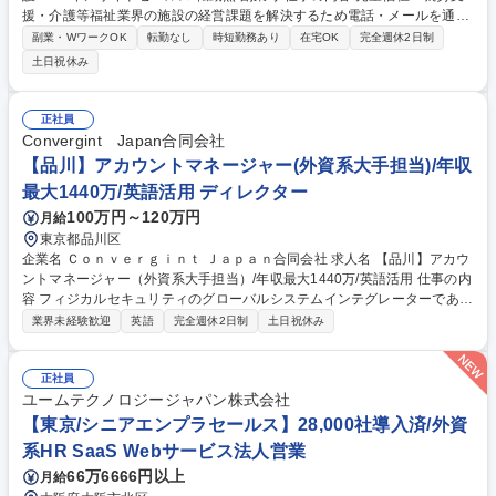
援・介護等福祉業界の施設の経営課題を解決するため電話・メールを通じ
て自社開発のソフトやメディア提案をお任せ。実績やキャリアのご志向に
副業・WワークOK
転勤なし
時短勤務あり
在宅OK
完全週休2日制
あわせて、早ければ入社半年で管理職も実現可能。 【詳細】■興味を持っ
土日祝休み
ていただいた施設へお電話やメールでアプローチして商談の機会を作りま
す。■コンタクト終了した顧客に対し再度有効化するためのリサイクルプ
ロセス・商談機会の創出■個々の施設の困りごとを丁寧に聞き、最適なIT
正社員
サービスを組み合わせた解決策を案内する、コンサルティング要素のある
Convergint Japan合同会社
営業です。※マーケティング部署と協業した企画設計や部門間連携による
【品川】アカウントマネージャー(外資系大手担当)/年収
プロジェクト等に関わることもあります。 募集職種 【マネージャー候
最大1440万/英語活用 ディレクター
補】福祉・介護SaaSインサイドセールス/転勤無/副業可
100万円～120万円
月給
東京都品川区
企業名 Ｃｏｎｖｅｒｇｉｎｔ Ｊａｐａｎ合同会社 求人名 【品川】アカウ
ントマネージャー（外資系大手担当）/年収最大1440万/英語活用 仕事の内
容 フィジカルセキュリティのグローバルシステムインテグレーターである
当社にて、外資系大手企業へのソリューション提案をお任せいたします。
業界未経験歓迎
英語
完全週休2日制
土日祝休み
■担当アカウント（外資系企業中心）への深耕営業・関係構築 ■入退室管
理や監視カメラ等のセキュリティニーズヒアリング・提案 ■見積・提案資
料作成、契約交渉、受注管理 ■社内プロジェクトチームやAPAC・グロー
正社員
バル本社チームとの連携・協働 ■受注後の顧客満足度管理・アフターフォ
ユームテクノロジージャパン株式会社
ロー。 【業務内容の変更範囲】当社の指定する業務 募集職種 【品川】ア
【東京/シニアエンプラセールス】28,000社導入済/外資
カウントマネージャー（外資系大手担当）/年収最大1440万/英語活用
系HR SaaS Webサービス法人営業
66万6666円以上
月給