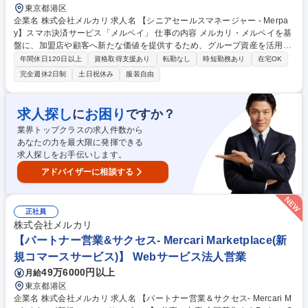
東京都港区
企業名 株式会社メルカリ 求人名 【シニアセールスマネージャー - Merpa
y】スマホ決済サービス「メルペイ」 仕事の内容 メルカリ・メルペイを基
盤に、加盟店や顧客へ新たな価値を提供するため、グループ資産を活用し
た企画営業チームのマネジメントを担います。 ■メルペイ加盟店開拓にお
年間休日120日以上
資格取得支援あり
転勤なし
時短勤務あり
在宅OK
ける営業戦略の策定および実行 ■大手企業（Enterprise）に対する、新規
完全週休2日制
土日祝休み
服装自由
開拓営業（直販）およびアライアンス交渉 ■大手企業（Enterprise）に対
する、メルペイ利用促進の施策立案 ■メンバー（メンバー6名~10名程度を
想定）のマネジメント、育成、目標設定および評価 ■プロダクト部門やマ
求人探し
お困り
に
ですか？
ーケティング部門と連携した、グループ横断的なアライアンス・加盟店Gr
業界トップクラスの求人件数から
owth施策の立案・推進 ■契約締結および契約条件の整理・クロージング業
あなたの力を最大限に発揮できる
務 募集職種 【シニアセールスマネージャー - Merpay】スマホ決済サービ
求人探しをお手伝いします。
ス「メルペイ」
アドバイザーに相談する
正社員
株式会社メルカリ
【パートナー営業&サクセス- Mercari Marketplace(新
規コマースサービス)】 Webサービス法人営業
49万6000円以上
月給
東京都港区
企業名 株式会社メルカリ 求人名 【パートナー営業＆サクセス- Mercari M