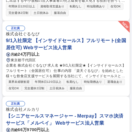
に出店する中小規模の法人事業者の売上成長を最大化する役割を担ってい
ただきます。 ■事業者への架電や商談を通じた提案交渉 ■事業者へのヒア
年間休日120日以上
資格取得支援あり
転勤なし
時短勤務あり
在宅OK
リングを起点とした支援の仕組みの実行と改善 ■事業者の新規立ち上げ～
完全週休2日制
土日祝休み
服装自由
定着を促進する営業活動 ■目標達成に向けた営業数値の進捗管理 ■AIやテ
クノロジーを活用した施策の検証と拡張 募集職種 【パートナーセールス
(SMB) - Mercari Shops】メルカリShopsのGMV拡大を牽引
正社員
株式会社ぐるなび
9/1入社限定 【インサイドセールス】フルリモート(全国
居住可) Webサービス法人営業
24万円以上
月給
東京都千代田区
企業名 株式会社ぐるなび 求人名 ★9/1入社限定★【インサイドセールス】
フルリモート（全国居住可） 仕事の内容 「楽天ぐるなび」を始めとした
様々な飲食店支援サービスを展開する当社にて、インサイドセールスとし
て、自社媒体や提携商材を通じた飲食店の集客支援・業務支援・経営支援
業界未経験歓迎
年間休日120日以上
転勤なし
時短勤務あり
退職金あり
をご担当頂きます。 【入社後にお任せしたい業務】入社当初は、新規獲得
在宅OK
完全週休2日制
土日祝休み
服装自由
チーム（市場を切り拓く先鋭部隊）で商談設定や成約までの突破力を磨い
ていただきつつ、業務を通じて当社のサービスや顧客特性の理解を深めて
いただきます。 その後は、個人の適性やスキルを鑑みて、新規獲得チーム
正社員
もしくは顧客伴走チーム（商談・受注・契約継続フォローまでを一貫して
株式会社メルカリ
担う営業）に分かれていきます。 募集職種 ★9/1入社限定★【インサイド
【シニアセールスマネージャー - Merpay】スマホ決済
セールス】フルリモート（全国居住可）
サービス「メルペイ」 Webサービス法人営業
66万9700円以上
月給