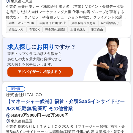
東京都江東区
企業名 三井住友カード株式会社 求人名 【営業】Vポイント会員データ等
を活用した法人向けマーケティング支援 仕事の内容 グループが保有する
膨大なデータアセットや各種ソリューションを軸に、クライアントの課題
解決と事業成長に貢献することがミッションです。日用消費財メーカーや
副業・WワークOK
年間休日120日以上
資格取得支援あり
時短勤務あり
小売企業等を担当し、営業・企画活動全般をリード。 ■Vポイントや決済
退職金あり
在宅OK
完全週休2日制
土日祝休み
服装自由
データを活用した販促・マーケティング施策の企画提案 ■社内の各専門ス
タッフと協業したデータ分析および顧客課題の解決支援 ■担当案件におけ
るスケジュール・予算・KPI管理など総合プロデュース ■クーポンやデジ
求人探し
お困り
に
ですか？
タル広告等を複合的に組み合わせた効果的なソリューション提供 募集職種
業界トップクラスの求人件数から
【営業】Vポイント会員データ等を活用した法人向けマーケティング支援
あなたの力を最大限に発揮できる
求人探しをお手伝いします。
アドバイザーに相談する
正社員
株式会社LITALICO
【マネージャー候補】福祉・介護SaaSインサイドセー
ルス/転勤無/副業可 その他営業
43万5000円～62万5000円
月給
東京都目黒区
企業名 株式会社ＬＩＴＡＬＩＣＯ 求人名 【マネージャー候補】福祉・介
護SaaSインサイドセールス/転勤無/副業可 仕事の内容 児童福祉・就労支