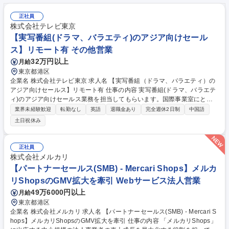
正社員
株式会社テレビ東京
【実写番組(ドラマ、バラエティ)のアジア向けセール
ス】リモート有 その他営業
32万円以上
月給
東京都港区
企業名 株式会社テレビ東京 求人名 【実写番組（ドラマ、バラエティ）の
アジア向けセールス】リモート有 仕事の内容 実写番組(ドラマ、バラエテ
ィ)のアジア向けセールス業務を担当してもらいます。国際事業室にとっ
て最重要エリアである中華圏の特性や商習慣を熟知、または海外とのやり
業界未経験歓迎
転勤なし
英語
退職金あり
完全週休2日制
中国語
取りに慣れている方を歓迎します。 【詳細】■中華圏への実写番組(ドラ
土日祝休み
マ、バラエティ)完パケセールス、フォーマットセールス、新規開拓のア
シスタントマネージャー業務。 実務経験豊富なチーフマネージャーと連携
しながら活動して頂きます。■その他エリアへのセールスの補助業務（英
正社員
文セールス資料の作成など）【背景】テレ東ならではの番組を世界、特に
株式会社メルカリ
重点エリアの中華圏に更に広げるための増員です。 募集職種 【実写番組
【パートナーセールス(SMB) - Mercari Shops】メルカ
（ドラマ、バラエティ）のアジア向けセールス】リモート有
リShopsのGMV拡大を牽引 Webサービス法人営業
49万6000円以上
月給
東京都港区
企業名 株式会社メルカリ 求人名 【パートナーセールス(SMB) - Mercari S
hops】メルカリShopsのGMV拡大を牽引 仕事の内容 「メルカリShops」