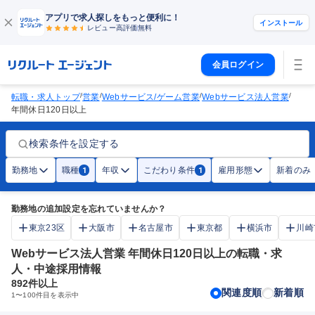
アプリで求人探しをもっと便利に！
インストール
レビュー高評価
無料
会員ログイン
/
/
/
/
転職・求人トップ
営業
Webサービス/ゲーム営業
Webサービス法人営業
年間休日120日以上
検索条件を設定する
勤務地
職種
年収
こだわり条件
雇用形態
新着のみ
1
1
勤務地の追加設定を忘れていませんか？
東京23区
大阪市
名古屋市
東京都
横浜市
川崎
Webサービス法人営業 年間休日120日以上の転職・求
人・中途採用情報
892
件以上
関連度順
新着順
1
〜
100
件目を表示中