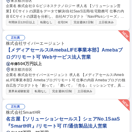
東京都渋谷区
企業名 株式会社ＤＧビジネステクノロジー 求人名 【ソリューション営
業】ECサイトの課題をデータで解決/自社SaaS活用/在宅勤務可 仕事の内
容 ECサイトの課題を分析し、自社AIプロダクト「NaviPlusシリーズ」を
活用した改善提案を担当。検索・レコメンド・レビューなど複数サービス
年間休日120日以上
転勤なし
在宅OK
完全週休2日制
土日祝休み
を組み合わせ、顧客の売上向上・CX改善を支援します。 【詳細】■新規営
業：EC事業者へ「NaviPlusシリーズ」を提案し、新規顧客の開拓・商談
を担当します。■課題分析・提案：ECサイトの課題を分析し、検索・レコ
正社員
メンド・レビューなど最適なソリューションを組み合わせて改善提案を実
株式会社サイバーエージェント
施します。■提案～導入支援：提案資料作成から導入まで伴走し、顧客の
【メディアセールス/AmebaLIFE事業本部】Amebaブ
売上向上やCX（顧客体験）の改善を支援します。【特徴】リモートワー
ログ/リモート可 Webサービス法人営業
クやフレックス制度を併用しライフワークバランス◎ 募集職種 【ソリュ
504万円以上
年俸
ーション営業】ECサイトの課題をデータで解決/自社SaaS活用/在宅勤務
可
東京都渋谷区
企業名 株式会社サイバーエージェント 求人名 【メディアセールス/Ameb
aLIFE事業本部】Amebaブログ/リモート可 仕事の内容 Amebaブログの独
自広告プロダクトを「創って」「磨いて」「売る」ミッションです。具体
的な業務ついては下記。 ■Ameba独自の広告プロダクト群をより多くの広
業界未経験歓迎
転勤なし
完全週休2日制
土日祝休み
告主に波及。 ■数億～数十億の収益創出で事業・組織をリード■広告マー
ケットの動きを見極めた新たな広告商品の開発■外部パートナーとの連携/
提携を通じて販路の構築/拡大■マーケット視点からブロガー/メディア企画
正社員
の提案・実行 【Ameba独自の広告プロダクト】ブロガーコンテンツを核
株式会社SmartHR
に、フルファネルで展開しています■AIマーケティング広告、リテール/販
名古屋【ソリューションセールス】シェアNo.1SaaS
促、ブロガータイアップ広告、編集タイアップ広告、ディスプレイ広告 等
『SmartHR』/リモート可 IT/通信製品法人営業
募集職種 【メディアセールス/AmebaLIFE事業本部】Amebaブログ/リモ