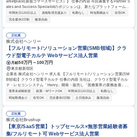
arketplace(新規コマースサービス）】 仕事の内容 今回募集するPartner S
ales and Success Specialistのポジションは、新たなプラットフォームの
出品者を最大化するとともに、利用促進に向けた交渉・契約合意やプロジ
年間休日120日以上
資格取得支援あり
転勤なし
時短勤務あり
在宅OK
ェクト管理を担っていただきます。 ■出品者への架電などによる営業活動
完全週休2日制
服装自由
■出品後の販促導入提案、売上拡大コンサルティング ■目標達成のための
営業状況管理 ■クロージングサポートなどパートナー経由の営業支援 ■プ
ロダクト、マーケティング、カスタマーサポートなど、メルカリグループ
正社員
を横断した様々な関係者と協働した事業の推進、および成果創出に向けた
株式会社ヘンリー
プロジェクトマネジメント 募集職種 【パートナー営業＆サクセス- Merca
【フルリモート/ソリューション営業(SMB領域)】クラ
ri Marketplace(新規コマースサービス）】
ウド型電子カルテ Webサービス法人営業
50万円～100万円
月給
東京都新宿区
企業名 株式会社ヘンリー 求人名 【フルリモート/ソリューション営業(SM
B領域)】クラウド型電子カルテ 仕事の内容 当社は、クラウド型電子カル
テ・レセコンシステム「Henry」開発・販売し「医療業界の業務改善」に
取り組んでいます。そんな当社にて、中小病院向けの新規開拓営業をご担
業界未経験歓迎
副業・WワークOK
年間休日120日以上
転勤なし
当いただきます。 インバウンドリードを中心に、病院の経営課題を特定
時短勤務あり
在宅OK
完全週休2日制
土日祝休み
服装自由
し、IT導入による業務改善や経営ビジョンの実現に向けたソリューション
提案を行います。 【具体的には】 ■リード・問合せへの対応 ■経営層への
課題解決型提案 ■学内合意形成の推進 ■製品開発へのフィードバック 契約
正社員
後は導入コンサルタントが引き継ぐため、商談に注力可能です。 募集職種
株式会社Brushup
【フルリモート/ソリューション営業(SMB領域)】クラウド型電子カルテ
【東京/SaaS営業】トップセールス×無形営業経験者募
集/フルリモート可 Webサービス法人営業