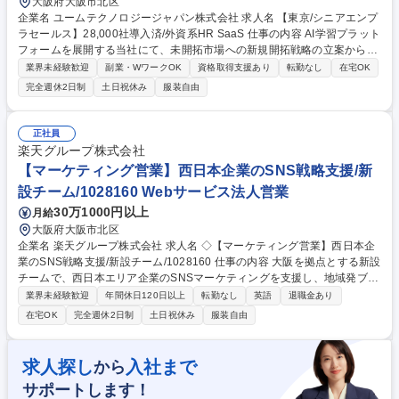
大阪府大阪市北区
企業名 ユームテクノロジージャパン株式会社 求人名 【東京/シニアエンプ
ラセールス】28,000社導入済/外資系HR SaaS 仕事の内容 AI学習プラット
フォームを展開する当社にて、未開拓市場への新規開拓戦略の立案から商
談、契約までを一貫して主導し、コンサルティング営業として市場シェア
業界未経験歓迎
副業・WワークOK
資格取得支援あり
転勤なし
在宅OK
拡大と組織のリードを牽引します。 ■新規顧客の開拓戦略立案と実行 ■ニ
完全週休2日制
土日祝休み
服装自由
ーズの深掘りとソリューション提案 ■データドリブンな営業活動とパイプ
ライン管理 ■決裁権者を巻き込んだ合意形成と社内連携 【仕事の魅力】顧
客の本質的な成果に繋がる伴走支援を提案でき、AIと学習の科学を用いた
正社員
大規模提案を通じて圧倒的な専門性と市場価値が身につく環境です。（変
楽天グループ株式会社
更の範囲：当社業務全般） 募集職種 【東京/シニアエンプラセールス】28,
【マーケティング営業】西日本企業のSNS戦略支援/新
000社導入済/外資系HR SaaS
設チーム/1028160 Webサービス法人営業
30万1000円以上
月給
大阪府大阪市北区
企業名 楽天グループ株式会社 求人名 ◇【マーケティング営業】西日本企
業のSNS戦略支援/新設チーム/1028160 仕事の内容 大阪を拠点とする新設
チームで、西日本エリア企業のSNSマーケティングを支援し、地域発ブラ
ンドの成長を推進することがミッションです。経営者層と直接対話し、S
業界未経験歓迎
年間休日120日以上
転勤なし
英語
退職金あり
NS・インフルエンサー施策で地方企業の魅力を全国 へ発信し、売上拡大
在宅OK
完全週休2日制
土日祝休み
服装自由
に貢献します。 ■西日本エリアの企業・楽天市場店舗へのSNS・インフル
エンサー施策の提案営業 ■YouTube、Instagramなどを活用した販促企画
の立案、および実行 ■キャンペーンの運用ディレクション、実施後の効果
求人探し
入社まで
から
分析、改善提案 ■楽天市場事業部や制作チームなど、社内関連部署との連
サポートします！
携・協業 ■地域経済や中小企業支援に繋がる、地域密着型のソリューショ