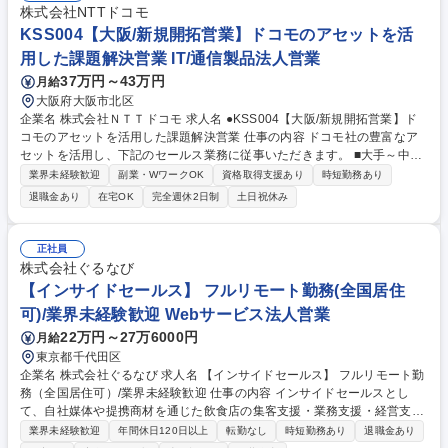
株式会社NTTドコモ
KSS004【大阪/新規開拓営業】ドコモのアセットを活
用した課題解決営業 IT/通信製品法人営業
37万円～43万円
月給
大阪府大阪市北区
企業名 株式会社ＮＴＴドコモ 求人名 ●KSS004【大阪/新規開拓営業】ド
コモのアセットを活用した課題解決営業 仕事の内容 ドコモ社の豊富なア
セットを活用し、下記のセールス業務に従事いただきます。 ■大手～中小
企業に対する新規開拓営業を通した課題抽出ヒアリング～施策提案～実施
業界未経験歓迎
副業・WワークOK
資格取得支援あり
時短勤務あり
■顧客課題に合わせたソリューション商材のアレンジ、顧客納得度の高い
退職金あり
在宅OK
完全週休2日制
土日祝休み
説明資料の作成 ■tableau等のBIツールを駆使したデータ分析資料の作成 ■
先方キーパーソンとの関係構築、新たなマネタイズ化案件の創出 ■プロス
ポーツクラブチームの新たなファン獲得に向けたマーケティング施策（デ
正社員
ータを活用した広告商材提案等）の企画実施 ■ホームタウン内のd払い加
株式会社ぐるなび
盟店を活用した、スポーツ×地域活性化委施策の検討 募集職種 ●KSS004
【インサイドセールス】 フルリモート勤務(全国居住
【大阪/新規開拓営業】ドコモのアセットを活用した課題解決営業
可)/業界未経験歓迎 Webサービス法人営業
22万円～27万6000円
月給
東京都千代田区
企業名 株式会社ぐるなび 求人名 【インサイドセールス】 フルリモート勤
務（全国居住可）/業界未経験歓迎 仕事の内容 インサイドセールスとし
て、自社媒体や提携商材を通じた飲食店の集客支援・業務支援・経営支援
をご担当頂きます。電話やWeb会議ツールを駆使したオンライン完結型の
業界未経験歓迎
年間休日120日以上
転勤なし
時短勤務あり
退職金あり
営業スタイルを採用しています。 【入社後にお任せしたい業務】入社当初