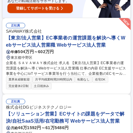
あなたの転職活動をサポートします。
登録してサポートを受ける
正社員
SAVAWAY株式会社
【東京/法人営業】EC事業者の運営課題を解決へ導くW
ebサービス法人営業職 Webサービス法人営業
504万円～602万円
年俸
東京都中野区
企業名 ＳＡＶＡＷＡＹ株式会社 求人名 【東京/法人営業】EC事業者の運
営課題を解決へ導くWebサービス法人営業職 仕事の内容 EC支援サービス
事業を中心にIoT サービス事業等を行う当社にて、企業複数のECモール・
カートを運営する事業者に向けて、EC一元管理システム「TEMPOSTA
業界未経験歓迎
月平均残業時間20時間以内
転勤なし
在宅OK
R」の提案営業をお任せします。 【業務詳細】■見込み顧客との初回接
完全週休2日制
土日祝休み
点・課題ヒアリング ■EC運用の現状整理（受注、在庫、商品、倉庫、基
幹/POS連携など） ■オンライン商談でのサービス説明・UIデモ実施 ■顧客
要件に応じた提案内容の整理・提案書作成 ■契約締結までの営業対応 ■導
正社員
入初期の進行支援、サポート部門との連携 募集職種 【東京/法人営業】EC
株式会社DGビジネステクノロジー
事業者の運営課題を解決へ導くWebサービス法人営業職
【ソリューション営業】ECサイトの課題をデータで解
決/自社SaaS活用/在宅勤務可 Webサービス法人営業
46万1592円～61万5486円
月給