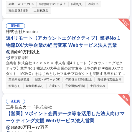
ス業務をご担当いただきます。[業務内容の変更の範囲:当社業務全般] 【詳
副業・WワークOK
年間休日120日以上
転勤なし
在宅OK
細】プロダクトの価値を最大限発揮していただくためのオンボーディング
完全週休2日制
土日祝休み
（導入先企業の業務プロセスのデジタル化）をメインミッションとしてお
任せします。また売上拡大に向けたアップセル／クロスセルの他、まだま
だ立ち上げ段階のため、各種セールス組織の施策や仕組化、連開発チーム
正社員
との機能開発や連携など、ご志向や適性により幅広い業務をご担当いただ
株式会社Hacobu
きます。 募集職種 【セールス】自社SaaSプロダクト/全国フルリモート
週4リモート【アカウントエグゼクティブ】業界No.1
可/フルフレックス◎
物流DX/大手企業の経営変革 Webサービス法人営業
40万円以上
月給
東京都港区
企業名 株式会社Ｈａｃｏｂｕ 求人名 週4リモート【アカウントエグゼク
ティブ】業界No.1 物流DX/大手企業の経営変革 仕事の内容 ■物流DXプロ
ダクト「MOVO」をはじめとしたマルチプロダクトを展開する当社にて、
大手荷主企業や物流事業者向けのアカウントエグゼクティブを担当。プラ
業界未経験歓迎
副業・WワークOK
年間休日120日以上
資格取得支援あり
イム上場企業を中心に経営課題に根差した提案を実施します。 【詳細】■
転勤なし
時短勤務あり
在宅OK
完全週休2日制
土日祝休み
ターゲット企業へのアカウントプランニングと新規開拓 ■MOVOプロダク
トを活用したソリューション提案 ■経営層への意思決定支援とクロージン
グ ■CSと連携した効果検証および全社・拠点展開の推進 【仕事の魅力】
正社員
大手企業の経営層と対話し、巨大産業の変革を牽引する高度な営業力が磨
三井住友カード株式会社
けます。全社でAIツールを活用する先進的な就業環境も魅力です。 募集職
【営業】Vポイント会員データ等を活用した法人向けマ
種 週4リモート【アカウントエグゼクティブ】業界No.1 物流DX/大手企業
ーケティング支援 Webサービス法人営業
の経営変革
30万円～77万円
月給