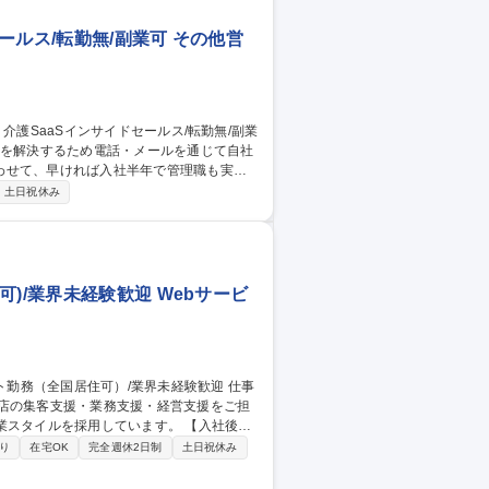
ールス/転勤無/副業可 その他営
わせて、早ければ入社半年で管理職も実現
土日祝休み
・商談機会の創出■個々の施設の困りごとを
ンサルティング要素のある営業です。※マー
ともあります。 募集職種 【マ
)/業界未経験歓迎 Webサービ
食店の集客支援・業務支援・経営支援をご担
ルを採用しています。 【入社後に
鋭部隊）で商談設定や成約までの突破力を
り
在宅OK
完全週休2日制
土日祝休み
を深めていただきます。 その後は、個人の
談・受注・契約継続フォローまでを一貫し