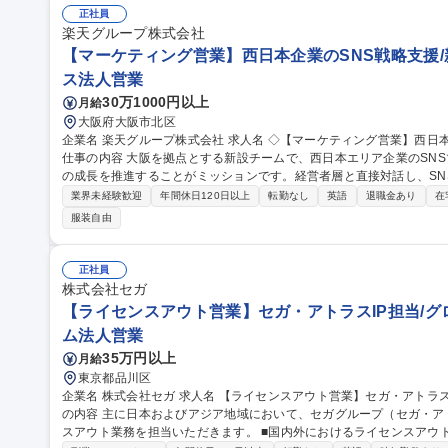
を検証しながら、インド市場における勝ち筋を構築していただきます。 募集職種 【Global Enterprise Account
正社員
xecutive_インド担当】グローバルで成長中◎
楽天グループ株式会社
【マーケティング営業】西日本企業のSNS戦略支援/新設
ス法人営業
30万1000円以上
月給
大阪府大阪市北区
企業名 楽天グループ株式会社 求人名 ◇【マーケティング営業】西日本企業のSNS戦略支援/新設チーム/1028160
仕事の内容 大阪を拠点とする新設チームで、西日本エリア企業のSN
の成長を推進することがミッションです。経営者層と直接対話し、SN
力を全国 へ発信し、売上拡大に貢献します。 ■西日本エリアの企業・楽天市場店舗へのSNS・インフルエンサー
業界未経験歓迎
年間休日120日以上
転勤なし
英語
退職金あり
在
施策の提案営業 ■YouTube、Instagramなどを活用した販促企画
服装自由
クション、実施後の効果分析、改善提案 ■楽天市場事業部や制作チー
経済や中小企業支援に繋がる、地域密着型のソリューション提供 募集職種 ◇【マーケティング営業】西日本企業
のSNS戦略支援/新設チーム/1028160
正社員
株式会社セガ
【ライセンスアウト営業】セガ・アトラスIP担当/グ
ム法人営業
35万円以上
月給
東京都品川区
企業名 株式会社セガ 求人名 【ライセンスアウト営業】セガ・アトラスIP担当/グローバルブランド化を推進 仕事
の内容 主に日本およびアジア地域において、セガグループ（セガ・ア
スアウト業務を担当いただきます。 ■国内外におけるライセンスアウト営業活動 ■海外クライアントおよびエージ