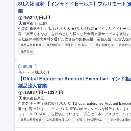
8/1入社限定 【インサイドセールス】フルリモート(
業
24万円以上
月給
東京都千代田区
企業名 株式会社ぐるなび 求人名 ★8/1入社限定★【インサイドセールス】フルリモート（全国居住可） 仕事の内
容 「楽天ぐるなび」を始めとした様々な飲食店支援サービスを展開
自社媒体や提携商材を通じた飲食店の集客支援・業務支援・経営支援をお任せします。 
業務】入社当初は、新規獲得チーム（市場を切り拓く先鋭部隊）で商
業界未経験歓迎
年間休日120日以上
転勤なし
時短勤務あり
退職金あ
きつつ、業務を通じて当社のサービスや顧客特性の理解を深めていた
服装自由
を鑑みて、新規獲得チームもしくは顧客伴走チーム（商談・受注・契
に分かれていきます。 募集職種 ★8/1入社限定★【インサ
正社員
キャディ株式会社
【Global Enterprise Account Executive
製品法人営業
83万円～133万円
月給
東京都台東区
企業名 キャディ株式会社 求人名 【Global Enterprise Account Executive_インド担当】グローバルで成長中◎ 仕
事の内容 当社は、「モノづくり産業のポテンシャルを解放する」をミ
フォーム「CADDi」を提供しています。現在は日本、アメリカ、ベ
での成 長を加速させています。その中で、新たに本格的な事業展開の可能性を探索している市場がインドです。
業界未経験歓迎
資格取得支援あり
英語
時短勤務あり
完全週休2日制
まずは、日本を代表する製造業のお客様が推進するグローバルプロジ
横断した価値提供を進めます。その過程で現地市場への理解を深め、