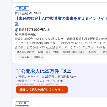
て担う営業）に分かれていきます。 募集職種 【インサイドセールス】 フルリモート勤務（全国居住可）/業界未
経験歓迎
正社員
株式会社MENOU
【未経験歓迎】AIで製造業の未来を変えるインサイド
業
45万8000円以上
月給
東京都中央区
企業名 株式会社ＭＥＮＯＵ 求人名 ★【未経験歓迎】AIで製造業の未来を変えるインサイドセールス 仕事の内容
ノーコードで検査AIを開発できる「検査AI MENOU」のインサイド
会の創出までを担っていただきます。マーケティングとフィールドセールスをつ
ングで顧客とコミュニケーションを取りながら、受注につながる商談
業界未経験歓迎
副業・WワークOK
年間休日120日以上
転勤なし
時
事内容】 リードへの電話・メールによるアプローチ/リードナーチャリ
土日祝休み
服装自由
情報の管理・分析/マーケティング施策と連携したフォローアップ/商
ドセールスへの案件連携 募集職種 ★【未経験歓迎】AIで
※
非公開求人
25
万件
は
以上
ご登録いただくと、約
25
万件の非公開求人から
ご希望に沿った求人をご紹介します。
※
2026年3月31日時点 ※求人数＝採用予定人数
登録して求人を紹介してもらう
正社員