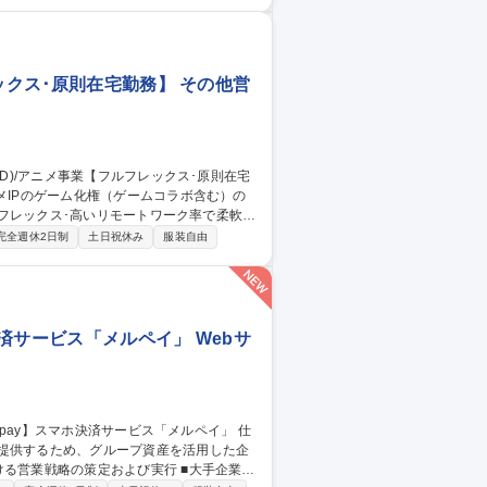
動して頂きます。■その他エリアへのセール
はの番組を世界、特に重点エリアの中華圏
組（ドラマ、バラエティ）のアジア向けセールス】リモート有
ックス･原則在宅勤務】 その他営
フルフレックス･高いリモートワーク率で柔軟な
完全週休2日制
土日祝休み
服装自由
メプロデューサーや原作サイドと連携し、
事業を拡大するために能動的に動いて頂く業
ニメ事業【フルフレックス･原則在宅勤務】
決済サービス「メルペイ」 Webサ
を提供するため、グループ資産を活用した企
戦略の策定および実行 ■大手企業