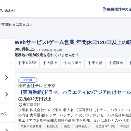
採用検討中の
問い合わせ
業
/
年間休日120日以上
Webサービス/ゲーム営業 年間休日120日以上
900
件以上
1
〜
100
件目を表示中
勤務地の追加設定を忘れていませんか？
東京23区
大阪市
名古屋市
東京都
横浜市
正社員
株式会社テレビ東京
【実写番組(ドラマ、バラエティ)のアジア向けセール
32万円以上
月給
東京都港区
企業名 株式会社テレビ東京 求人名 【実写番組（ドラマ、バラエティ）のアジア向けセールス】リモート有 仕事
ア
の内容 実写番組(ドラマ、バラエティ)のアジア向けセールス業務を
要エリアである中華圏の特性や商習慣を熟知、または海外とのやり取りに慣れ
中華圏への実写番組(ドラマ、バラエティ)完パケセールス、フォーマ
業界未経験歓迎
転勤なし
英語
退職金あり
完全週休2日制
中国語