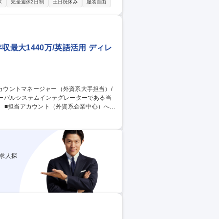
 ■大手企業（Enterprise）に対する、メ
K
完全週休2日制
土日祝休み
服装自由
定）のマネジメント、育成、目標設定および
的なアライアンス・加盟店Growth施策の
収最大1440万/英語活用 ディレ
への
ズヒアリング・提案 ■見積・提案資料作成、
本社チームとの連携・協働 ■受注後の顧客満
ントマネー
求人探