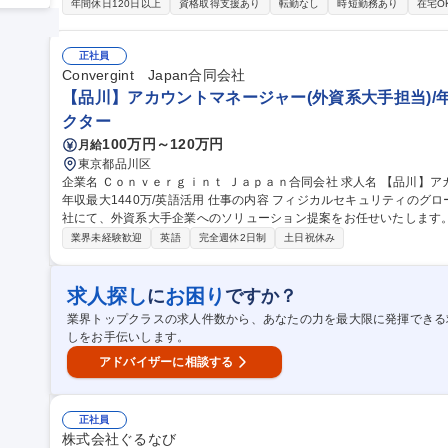
（Enterprise）に対する、新規開拓営業（直販）およびアライアンス交渉
年間休日120日以上
資格取得支援あり
転勤なし
時短勤務あり
在宅O
ルペイ利用促進の施策立案 ■メンバー（メンバー6名~10名程度を想
評価 ■プロダクト部門やマーケティング部門と連携した、グループ横断
立案・推進 ■契約締結および契約条件の整理・クロージング業務 募集職種 【シニアセールスマネージャー - Merp
正社員
ay】スマホ決済サービス「メルペイ」
Convergint Japan合同会社
【品川】アカウントマネージャー(外資系大手担当)/年
クター
100万円～120万円
月給
東京都品川区
企業名 Ｃｏｎｖｅｒｇｉｎｔ Ｊａｐａｎ合同会社 求人名 【品川】アカウントマネージャー（外資系大手担当）/
年収最大1440万/英語活用 仕事の内容 フィジカルセキュリティのグローバルシステムインテグレーターである当
社にて、外資系大手企業へのソリューション提案をお任せいたします。 ■担当アカウント（外資系企業中心）
深耕営業・関係構築 ■入退室管理や監視カメラ等のセキュリティニー
業界未経験歓迎
英語
完全週休2日制
土日祝休み
契約交渉、受注管理 ■社内プロジェクトチームやAPAC・グローバル
足度管理・アフターフォロー。 【業務内容の変更範囲】当社の指定する業務 募集職種 【品川】アカウ
ジャー（外資系大手担当）/年収最大1440万/英語活用
求人探し
お困り
に
ですか？
業界トップクラスの求人件数から、あなたの力を最大限に発揮できる
しをお手伝いします。
アドバイザーに相談する
正社員
株式会社ぐるなび