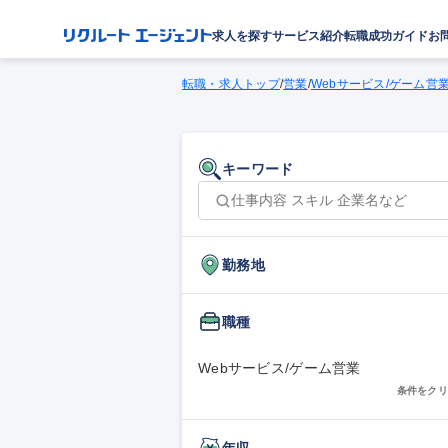
求人を探す
サービス紹介
転職成功ガイド
お
転職・求人トップ
/
営業
/
Webサービス/ゲーム営
キーワード
勤務地
職種
Webサービス/ゲーム営業
条件をクリ
年収