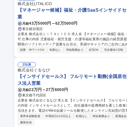
プロモーション/インフルエンサーやSNSを起用
株式会社LITALICO
【マネージャー候補】福祉・介護SaaSインサイドセ
業
43万5000円～62万5000円
月給
東京都目黒区
企業名 株式会社ＬＩＴＡＬＩＣＯ 求人名 【マネージャー候補】福祉・介護SaaSインサイドセールス/転勤無/副業
可 仕事の内容 児童福祉・就労支援・介護等福祉業界の施設の経営課題を解決するため電話・メールを通じて自社
開発のソフトやメディア提案をお任せ。実績やキャリアのご志向にあ
可能。 【詳細】■興味を持っていただいた施設へお電話やメールでアプローチして商談の機会を作ります。■コン
副業・WワークOK
転勤なし
時短勤務あり
在宅OK
完全週休2日制
タクト終了した顧客に対し再度有効化するためのリサイクルプロセス
丁寧に聞き、最適なITサービスを組み合わせた解決策を案内する、コ
ケティング部署と協業した企画設計や部門間連携によるプロジェクト等に関わるこ
正社員
ネージャー候補】福祉・介護SaaSインサイドセールス/転勤無/副業可
株式会社ぐるなび
【インサイドセールス】 フルリモート勤務(全国居住可
ス法人営業
22万円～27万6000円
月給
東京都千代田区
企業名 株式会社ぐるなび 求人名 【インサイドセールス】 フルリモート勤務（全国居住可）/業界未経験歓迎 仕事
の内容 インサイドセールスとして、自社媒体や提携商材を通じた飲
当頂きます。電話やWeb会議ツールを駆使したオンライン完結型の営業スタイ
お任せしたい業務】入社当初は、新規獲得チーム（市場を切り拓く先
業界未経験歓迎
年間休日120日以上
転勤なし
時短勤務あり
退職金あ
磨いていただきつつ、業務を通じて当社のサービスや顧客特性の理解
服装自由
適性やスキルを鑑みて、新規獲得チームもしくは顧客伴走チーム（商