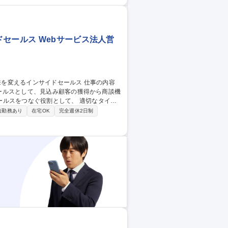
セールス Webサービス法人営
セールスとして、見込み顧客の獲得から商談機
なぐ役割として、 適切なタイミ
機会の最大化を目指します。 【具体的な仕
短勤務あり
在宅OK
完全週休2日制
ングおよび商談創出/CRMを活用した顧客
談化率向上に向けた改善提案・実行/フィール
製造業の未来を変えるインサイドセールス