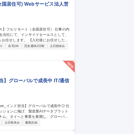
全国居住可) Webサービス法人営
する当社にて、インサイドセールスとして、
【入社後にお任せしたい
談設定や成約までの突破力を磨いていただ
り
在宅OK
完全週休2日制
土日祝休み
だきます。 その後は、個人の適性やスキル
約継続フォローまでを一貫して担う営業）
イドセールス】フルリモート（全国居住可）
_インド担当】グローバルで成長中 IT/通信
ッションに掲げ、製造業AIデータプラット
トナム、タイへと事業を展開し、グローバル
土日祝休み
服装自由
ェクトを起点に、日本本社とインド拠点を
顧客ニーズや商習慣、プロダクトの適合性