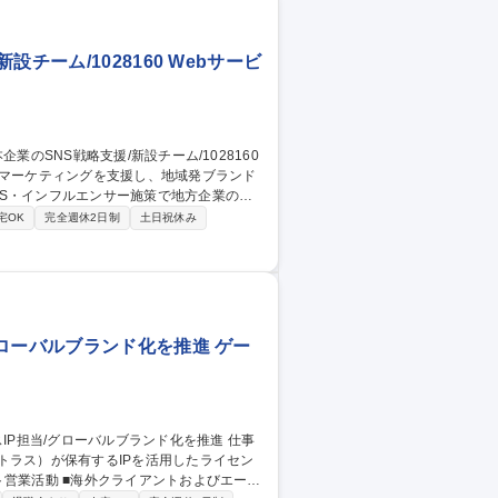
 E
チーム/1028160 Webサービ
Sマーケティングを支援し、地域発ブランド
S・インフルエンサー施策で地方企業の魅
宅OK
完全週休2日制
土日祝休み
の立案、および実行 ■キャンペーンの運用ディレ
ムなど、社内関連部署との連携・協業 ■地域
ローバルブランド化を推進 ゲー
トラス）が保有するIPを活用したライセン