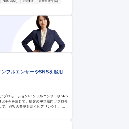
ト営業】
退職金あり
在宅OK
完全週休2日制
インフルエンサーやSNSを起用
して、顧客の要望を深くヒアリングし、要
ルエンサーマーケター事業とTokyo We
ネジメント ■人的マネジメント ■営業戦略立