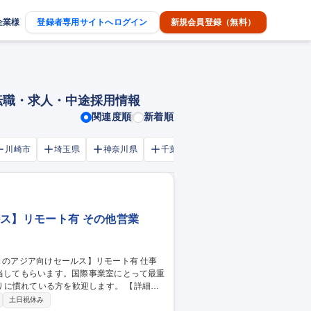
企業様
登録者専用サイトへログイン
新規会員登録（無料）
の転職・求人・中途採用情報
関連度順
新着順
川崎市
埼玉県
神奈川県
千葉市
大阪府
千葉県
ス】リモート有 その他営業
担当してもらいます。国際事業室にとって最重
ている方を歓迎します。 【詳細】■
ットセールス、新規開拓のアシスタントマネ
土日祝休み