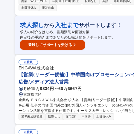
ェントとの折衝・関係構築 ■稟議起案、契約書締結、IP監修などの関連業務 募集職種 【ライセンスアウ
副業・WワークOK
年間休日120日以上
転勤なし
英語
時短勤務あり
セガ・アトラスIP担当/グローバルブランド化を推進
土日祝休み
服装自由
求人探し
入社まで
から
サポートします！
求人の紹介をはじめ、書類添削や面談対策
内定後の手続きまであなたの転職活動をサポートします。
登録してサポートを受ける
正社員
ENGAWA株式会社
【営業(リーダー候補)】中華圏向けプロモーション/
広告/メディア法人営業
45万8334円～66万6667円
月給
東京都港区
企業名 ＥＮＧＡＷＡ株式会社 求人名 【営業(リーダー候補)】中華圏向けプロモーション/インフルエンサーやSNS
を起用 仕事の内容 国内外に住む外国人インフルエンサーのSNSやYouTube等を通じて、顧客の中華圏向けプロモ
ーション活動を支援する仕事です。セールス＆ディレクション担当と
望に合わせたプロ モーション提案、新規クライアント開拓、提案後のディレクション等、顧客折衝・進行管理ま
業界未経験歓迎
転勤なし
在宅OK
中国語
土日祝休み
でプロデューサー的な立場で責任をもって取り仕切ります。 ■SNSインフ
ekender事業の新規開拓 ■プロモーション企画立案 ■プロジェクトマ
案と実行 ※変更の範囲:当社およびAnyMindグループ各社の業務全般 募集職種 【営業(リーダー候補)】中華圏向け
正社員