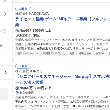
ージャー業務。 実務経験豊富なチーフマネージャーと連携しながら活
スの補助業務（英文セールス資料の作成など）【背景】テレ東ならで
に更に広げるための増員です。 募集職種 【実写番
正社員
株式会社KADOKAWA
ライセンス営業(ゲーム･MD)/アニメ事業【フルフレ
業
40万7500円以上
月給
ア
東京都千代田区
企業名 株式会社ＫＡＤＯＫＡＷＡ 求人名 ★ライセンス営業(ゲーム･MD)/アニメ事業【フルフレックス･原則在宅
勤務】 仕事の内容 ■事業拡大に向け、海外ライセンシーに、当社アニメIPのゲーム化権（ゲームコラボ含む）の
日制
営業職を募集。★IP創出大手KADOKAWA/世界に当社作品を発信/
働き方◎★ 実務経験を持ち、前線で自律自走できる方を想定。 【具体的には】海外ライセンシーとのMTG、諸条
副業・WワークOK
年間休日120日以上
英語
退職金あり
在宅OK
し
件の交渉、必要となる資料作成やデータ検証、契約書の締結等。アニ
企画の精査、スケジュール管理、監修チームとの各種調整等。 より
務になります。 募集職種 ★ライセンス営業(ゲーム･MD)/ア
正社員
株式会社メルカリ
【シニアセールスマネージャー - Merpay】スマホ
ービス法人営業
66万9700円以上
月給
東京都港区
企業名 株式会社メルカリ 求人名 【シニアセールスマネージャー - Merpay】スマホ決済サービス「メルペイ」 仕
事の内容 メルカリ・メルペイを基盤に、加盟店や顧客へ新たな価値
画営業チームのマネジメントを担います。 ■メルペイ加盟店開拓における営業