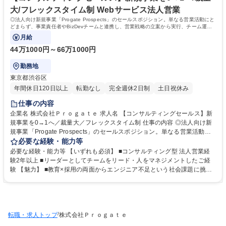
大/フレックスタイム制 Webサービス法人営業
◎法人向け新規事業「Progate Prospects」のセールスポジション。単なる営業活動にと
どまらず、事業責任者やBizDevチームと連携し、営業戦略の立案から実行、チーム運営
の基盤づくりまで幅広くお任せします。
月給
44万1000円～66万1000円
勤務地
東京都渋谷区
年間休日120日以上
転勤なし
完全週休2日制
土日祝休み
仕事の内容
企業名 株式会社Ｐｒｏｇａｔｅ 求人名 【コンサルティングセールス】新
規事業を0→1へ／裁量大／フレックスタイム制 仕事の内容 ◎法人向け新
規事業「Progate Prospects」のセールスポジション。単なる営業活動に
とどまらず、事業責任者やBizDevチームと連携し、営業戦略の立案から実
必要な経験・能力等
行、チーム運営の基盤づくりまで幅広くお任せします。 【具体的には】 ■
必要な経験・能力等 【いずれも必須】 ■コンサルティング型 法人営業経
新規企業の開拓・獲得 ■リード管理と商談推進 ■顧客フォローアップ業務
験2年以上 ■リーダーとしてチームをリード・人をマネジメントしたご経
■セールスメンバー(チーム)のマネジメント 【従事する業務の変更範囲：
験 【魅力】 ■教育×採用の両面からエンジニア不足という社会課題に挑む
当社業務全般】 募集職種 【コンサルティングセールス】新規事業を0→1
事業です。 ■フレックス制度を導入し、裁量を持ってスピード感ある営業
へ／裁量大／フレックスタイム制
活動が可能です。■営業戦略の立案から実行まで担い、事業成長に直接貢
献できるポジションです。■プログラミング教育サービス「Progate」の実
績と信頼を活かした独自の価値提供が可能です。 学歴・資格 学歴：大学
/
転職・求人トップ
院 大学 語学力：日本語 資格：
株式会社Ｐｒｏｇａｔｅ