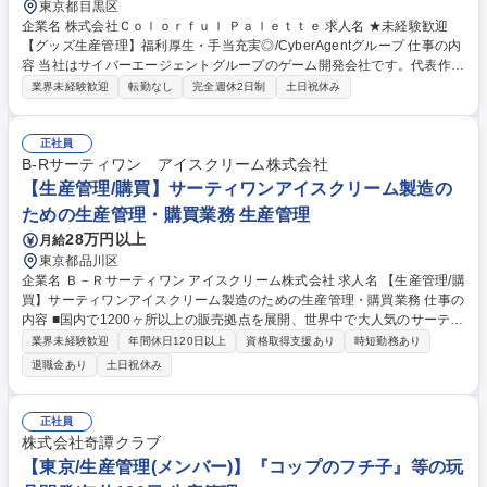
東京都目黒区
企業名 株式会社Ｃｏｌｏｒｆｕｌ Ｐａｌｅｔｔｅ 求人名 ★未経験歓迎
【グッズ生産管理】福利厚生・手当充実◎/CyberAgentグループ 仕事の内
容 当社はサイバーエージェントグループのゲーム開発会社です。代表作で
ある『プロジェクトセカイ カラフルステージ！ feat. 初音ミク』の開発・
業界未経験歓迎
転勤なし
完全週休2日制
土日祝休み
運営をしています。そんな当社にて《グッズ生産管理》を募集します！ キ
ャラクターグッズの製造・納品まで、見積調整や価格・納期交渉、工場選
定を含め一貫して携わっていただきます。 【具体的には】■グッズの見積
正社員
もり・入稿・納品までの一連の業務 ■サプライヤーハンドリングやコス
B-Rサーティワン アイスクリーム株式会社
ト・納期の交渉 ■発注書・請求書の対応や商品企画・製造ライン調整 募集
【生産管理/購買】サーティワンアイスクリーム製造の
職種 ★未経験歓迎【グッズ生産管理】福利厚生・手当充実◎/CyberAgent
ための生産管理・購買業務 生産管理
グループ
28万円以上
月給
東京都品川区
企業名 Ｂ－Ｒサーティワン アイスクリーム株式会社 求人名 【生産管理/購
買】サーティワンアイスクリーム製造のための生産管理・購買業務 仕事の
内容 ■国内で1200ヶ所以上の販売拠点を展開、世界中で大人気のサーティ
ワンアイスクリームを作るための原材料（乳・糖・添加物など）や 店舗で
業界未経験歓迎
年間休日120日以上
資格取得支援あり
時短勤務あり
使用する包材や食材の管理部署で業務に携わっていただきます。 ■ 主な業
退職金あり
土日祝休み
務は以下の通りです。 ・販売計画に基づく生産計画立案・在庫管理 ・自
社工場（富士小山・神戸三木）や協力工場間の調整 ・原料・資材の購買調
達、納期管理（輸入含む） ・購買コスト管理 ・サプライヤー管理 募集職
正社員
種 【生産管理/購買】サーティワンアイスクリーム製造のための生産管
株式会社奇譚クラブ
理・購買業務
【東京/生産管理(メンバー)】『コップのフチ子』等の玩