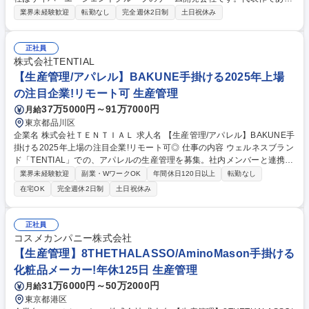
『プロジェクトセカイ カラフルステージ！ feat. 初音ミク』の開発・運営
業界未経験歓迎
転勤なし
完全週休2日制
土日祝休み
をしています。そんな当社にて《グッズ生産管理》を募集します！ キャラ
クターグッズの製造・納品まで、見積調整や価格・納期交渉、工場選定を
含め一貫して携わっていただきます。 【具体的には】■グッズの見積も
正社員
り・入稿・納品までの一連の業務 ■サプライヤーハンドリングやコスト・
株式会社TENTIAL
納期の交渉 ■発注書・請求書の対応や商品企画・製造ライン調整 募集職種
【生産管理/アパレル】BAKUNE手掛ける2025年上場
【グッズ生産管理】エンタメ/福利厚生・手当充実◎/CyberAgentグループ
の注目企業!リモート可 生産管理
37万5000円～91万7000円
月給
東京都品川区
企業名 株式会社ＴＥＮＴＩＡＬ 求人名 【生産管理/アパレル】BAKUNE手
掛ける2025年上場の注目企業!リモート可◎ 仕事の内容 ウェルネスブラン
ド「TENTIAL」での、アパレルの生産管理を募集。社内メンバーと連携
し、サプライヤーとの生産管理/商品ローンチまでの社内接続/生産戦略の
業界未経験歓迎
副業・WワークOK
年間休日120日以上
転勤なし
設計等、サプライチェーン全体のマネジメントをお任せ。 【詳細】■リリ
在宅OK
完全週休2日制
土日祝休み
ースまでのスケジュール管理/ディレクション業務 ■新規生産背景の開拓 ■
仕入先との連携/交渉 ■生産戦略の設計/構築 ■生産計画の作成 【アパレル
ウェアラインナップ例】■BAKUNE パジャマ ■フーディー ■ジャケット ■
正社員
スウェット ■ゴルフウェア ■ポロシャツ/半袖シャツ ■ワンピース ■インナ
コスメカンパニー株式会社
ーウェア など 募集職種 【生産管理/アパレル】BAKUNE手掛ける2025年
【生産管理】8THETHALASSO/AminoMason手掛ける
上場の注目企業!リモート可◎
化粧品メーカー!年休125日 生産管理
31万6000円～50万2000円
月給
東京都港区