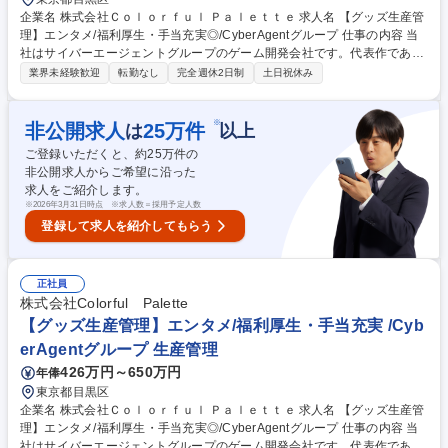
企業名 株式会社Ｃｏｌｏｒｆｕｌ Ｐａｌｅｔｔｅ 求人名 【グッズ生産管
理】エンタメ/福利厚生・手当充実◎/CyberAgentグループ 仕事の内容 当
社はサイバーエージェントグループのゲーム開発会社です。代表作である
『プロジェクトセカイ カラフルステージ！ feat. 初音ミク』の開発・運営
業界未経験歓迎
転勤なし
完全週休2日制
土日祝休み
をしています。そんな当社にて《グッズ生産管理》を募集します！ キャラ
クターグッズの製造・納品まで、見積調整や価格・納期交渉、工場選定を
含め一貫して携わっていただきます。 【具体的には】■グッズの見積も
※
非公開求人
25
万件
は
以上
り・入稿・納品までの一連の業務 ■サプライヤーハンドリングやコスト・
ご登録いただくと、約
25
万件の
納期の交渉 ■発注書・請求書の対応や商品企画・製造ライン調整 募集職種
非公開求人からご希望に沿った
【グッズ生産管理】エンタメ/福利厚生・手当充実◎/CyberAgentグループ
求人をご紹介します。
※
2026年3月31日時点 ※求人数＝採用予定人数
登録して求人を紹介してもらう
正社員
株式会社Colorful Palette
【グッズ生産管理】エンタメ/福利厚生・手当充実 /Cyb
erAgentグループ 生産管理
426万円～650万円
年俸
東京都目黒区
企業名 株式会社Ｃｏｌｏｒｆｕｌ Ｐａｌｅｔｔｅ 求人名 【グッズ生産管
理】エンタメ/福利厚生・手当充実◎/CyberAgentグループ 仕事の内容 当
社はサイバーエージェントグループのゲーム開発会社です。代表作である