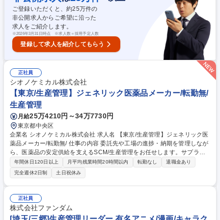
ご登録いただくと、約
25
万件の
非公開求人からご希望に沿った
求人をご紹介します。
※
2026年3月31日時点 ※求人数＝採用予定人数
登録して求人を紹介してもらう
正社員
シオノケミカル株式会社
【東京/生産管理】ジェネリック医薬品メーカー/転勤無/
生産管理
25万4210円～34万7730円
月給
東京都中央区
企業名 シオノケミカル株式会社 求人名 【東京/生産管理】ジェネリック医
薬品メーカー/転勤無/ 仕事の内容 委託先や工場の進捗・納期を管理しなが
ら、医薬品の安定供給を支えるSCM/生産管理をお任せします。サプライ
チェーン全体を動かす役割を担う、製薬メーカーの中核的な業務です。
年間休日120日以上
月平均残業時間20時間以内
転勤なし
退職金あり
【業務詳細】 ■受注・FCST・委託先情報に基づく生産計画立案 ■生産進
完全週休2日制
土日祝休み
捗・納期・トラブル状況のモニタリングと調整 ■原材料・仕掛品・製品の
在庫管理および欠品防止対応 ■営業・製造・品質・物流など関係部門との
調整・情報連携 ■原価管理補助、各種データ集計・資料作成など営業事務
正社員
業務 募集職種 【東京/生産管理】ジェネリック医薬品メーカー/転勤無/
株式会社ファンダム
[埼玉/三郷]生産管理リーダー 有名アニメ/漫画/キャラク