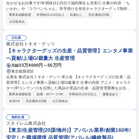
生かせるお仕事です/年間休日125日で福利厚生も充実◎ 仕事の内容 「ち
いかわ」や「コウペンちゃん」等手掛ける有名キャラクターグッズ制作を
手掛ける当社において、ぬいぐるみを中心にキャラクター雑貨の「生産管
業界未経験歓迎
年間休日120日以上
転勤なし
完全週休2日制
理担当」ポジションを募集します。 ■企画～納品までの進行・スケジュー
土日祝休み
ル管理 ■仕入れ先や工場との納期や品質に関するやりとり・交渉 ■発注業
務 ■品質管理・検品作業 募集職種 【生産管理】経験が生かせるお仕事で
す/年間休日125日で福利厚生も充実◎
正社員
株式会社トキオ・ゲッツ
【キャラクターグッズの生産・品質管理】エンタメ事業
へ貢献/上場G/裁量大 生産管理
33万4000円～50万円
月給
東京都新宿区
企業名 株式会社トキオ・ゲッツ 求人名 【キャラクターグッズの生産・品
質管理】エンタメ事業へ貢献/上場G/裁量大 仕事の内容 アニメ・キャラク
ター(IPコンテンツ)を活用した商品や景品の生産・品質管理業務をお任せ
します。社内の関係部署、国内外の協力工場との懸け橋となり、アイディ
業界未経験歓迎
副業・WワークOK
年間休日120日以上
退職金あり
アを具現化していく重要な役割を担います。 【具体的には】■生産管理：
在宅OK
完全週休2日制
土日祝休み
最適な生産スケジュールおよび指示書作成、版権元やクライアントへの監
修依頼からサンプル評価までを完結、製造状況をリアルタイムで把握しス
ケジュール調整や、工場側との交渉■品質管理：不良リスク分析の実施、
契約社員
および公的基準に沿った試験手配、国内外の検品体制の構築・改善■輸
スタイレム株式会社
入：中国工場および現地フォワーダーと連携し、出荷指示から進捗確認、
【東京/生産管理(20課/海外)】アパレル業界/創業160年/
国内における流通加工の体制構築と作業指示 募集職種 【キャラクターグ
安定した職場環境 品質管理(アパレル/繊維製品)
ッズの生産・品質管理】エンタメ事業へ貢献/上場G/裁量大