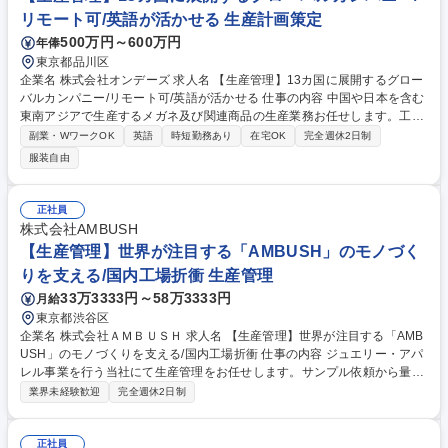
リモート可/英語が活かせる 生産計画策定
500万円～600万円
年俸
東京都品川区
企業名 株式会社オンデーズ 求人名 【生産管理】13カ国に展開するグロー
バルカンパニー/リモート可/英語が活かせる 仕事の内容 中国や日本を含む
東南アジアで生産するメガネ及び関連商品の生産業務お任せします。工場
や社内各部門と連携し、物づくりの全工程に関わり、品質やコスト、また
副業・WワークOK
英語
時短勤務あり
在宅OK
完全週休2日制
は納期管理業務も実施して頂きます。 ★将来的に課長代理などをお任せす
服装自由
ることを期待しています！ 【業務詳細】 ■企画サポート・進捗確認■工場
とのコンタクト、工程進捗管理■出荷予定と納期確認■コスト確認・管理や
入力■不良処理関連対応■集計や各種システム登録や申請■その他 サンプル
正社員
発送・経費処理 【働き方】 リモート可(週2回)・基本土日休みで働きやす
株式会社AMBUSH
い環境です。 募集職種 【生産管理】13カ国に展開するグローバルカンパ
【生産管理】世界が注目する「AMBUSH」のモノづく
ニー/リモート可/英語が活かせる
りを支える/国内工場折衝 生産管理
33万3333円～58万3333円
月給
東京都渋谷区
企業名 株式会社ＡＭＢＵＳＨ 求人名 【生産管理】世界が注目する「AMB
USH」のモノづくりを支える/国内工場折衝 仕事の内容 ジュエリー・アパ
レル事業を行う当社にて生産管理をお任せします。サンプル依頼から量産
納品まで一貫して担当し、デザイナーの想いを形にするため、国内工場や
業界未経験歓迎
完全週休2日制
産地と深く関わりながら品質・納期・原価を管理します ■サンプル作成か
ら量産までの工場手配・交渉■納期管理・品質管理・加工賃の設定および
原価管理■製品染めなど加工素材のピックアップ■デザイナー、パタンナー
正社員