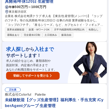
具開発/年休120日 生産管理
500万円～1000万円
年俸
東京都渋谷区
企業名 株式会社奇譚クラブ 求人名 【東京/生産管理(メンバー)】『コップ
のフチ子』等の玩具開発/年休120日◎ 仕事の内容 業界経験を生かし、
「コップのフチ子」「座るシリーズ」など、カプセルトイ・フィギュア商
品の企画開発を手掛ける当社にて、生産管理・品質管理業務をお任せしま
業界未経験歓迎
副業・WワークOK
月平均残業時間20時間以内
転勤なし
す。中国工場との連携をしながら生産スケジュール 管理および量産時の品
退職金あり
完全週休2日制
土日祝休み
服装自由
質管理を中心にご担当いただきます。【業務詳細】■生産スケジュールの
作成および工程管理 ■中国工場との納期・仕様・品質に関する調整／交渉
■受発注に伴う工場との各種調整・確認業務 ■量産時の品質管理・改善対
求人探し
入社まで
から
応 ※毎月10商品以上を継続的にリリースしており、複数商品を並行して
サポートします！
進行いただきます。 ※出荷日確定後の工場とのやり取りや各種調整業務
は、営業アシスタントへ引き継ぎとなります。 募集職種 【東京/生産管理
求人の紹介をはじめ、書類添削や
(メンバー)】『コップのフチ子』等の玩具開発/年休120日◎
面談対策、内定後の手続きまで
あなたの転職活動をサポートします。
登録してサポートを受ける
正社員
株式会社Colorful Palette
未経験歓迎【グッズ生産管理】福利厚生・手当充実 /Cy
berAgentグループ 生産管理