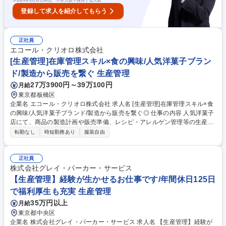
※
2026年3月31日時点 ※求人数＝採用予定人数
登録して求人を紹介してもらう
正社員
エコール・クリオロ株式会社
[生産管理]在庫管理スキル×食の興味/人気洋菓子ブラン
ド/製造から販売を繋ぐ 生産管理
27万3900円～39万100円
月給
東京都板橋区
企業名 エコール・クリオロ株式会社 求人名 [生産管理]在庫管理スキル×食
の興味/人気洋菓子ブランド/製造から販売を繋ぐ◎ 仕事の内容 人気洋菓子
店にて、商品の製造計画や販売準備、レシピ・アレルゲン管理等の生産管
理業務をお任せします。関係部署や外部業者と円滑に連携し製造から販売
転勤なし
時短勤務あり
服装自由
の根幹を担う職務です。 【具体的な業務内容】■製造計画：年間・月間製
造計画、在庫計画見直し、イベント商品計画、在庫確認、日々のメニュー
調整 ■商品販売準備：商品カルテ・食品表示の作成や確認、売価設定・価
正社員
格改定準備、プライスカード作成■レシピ・アレルゲン管理：材料企画書
株式会社グレイ・パーカー・サービス
取り寄せ、情報更新等■その他：材料発注補助、毎月の棚卸補助等 ※手作
【生産管理】経験が生かせるお仕事です/年間休日125日
り製造現場特有の業務のため、現場状況に応じた柔軟な対応が必要です。
で福利厚生も充実 生産管理
募集職種 [生産管理]在庫管理スキル×食の興味/人気洋菓子ブランド/製造か
35万円以上
月給
ら販売を繋ぐ◎
東京都中央区
企業名 株式会社グレイ・パーカー・サービス 求人名 【生産管理】経験が