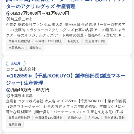
ターのアクリルグッズ 生産管理
37万5000円～41万6670円
月給
埼玉県三郷市
企業名 株式会社ファンダム 求人名 [埼玉/三郷]生産管理リーダー◎有名ア
ニメ/漫画/キャラクターのアクリルグッズ 仕事の内容 アニメ/漫画/キャラ
クター等のオリジナルグッズ/アート商材の製造・販売を行う当社で,キャ
ラクターグッズ(主にアクリル製品)の生産管理リーダーとして,ご活躍いた
業界未経験歓迎
年間休日120日以上
転勤なし
完全週休2日制
だく方を募集します！ 【詳細】製造スケジュールの設計/自社(外注先)との
土日祝休み
服装自由
調整/品質チェック/原価管理等,商品が適切な品質とスケジュールで納品さ
れるまでの工程を一貫して管理いただきます。※詳細は「その他労働条件
の備考」に記載 【入社後の流れ】まずは当社の製造フローや基本的な知識
正社員
を習得していただきます。その後,徐々に業務をお任せし,アクリルグッズ
コクヨ株式会社
製造部門の管理責任者として活躍いただきたいと考えています。 募集職種
≪102659≫【千葉/KOKUYO】製作部部長(製造マネー
[埼玉/三郷]生産管理リーダー◎有名アニメ/漫画/キャラクターのアクリルグ
ジャー) 生産管理
ッズ
49万円～65万円
月給
千葉県山武郡
企業名 コクヨ株式会社 求人名 ≪102659≫【千葉/KOKUYO】製作部部長
（製造マネージャー） 仕事の内容 オフィス空間の構築、空間づくりに不
可欠な建材商品（間仕切り・パーテーション）の生産を支える芝山工場に
おいて、組織マネジメントを強化していただきます。※マネジメント専任
業界未経験歓迎
年間休日120日以上
退職金あり
在宅OK
完全週休2日制
ポジションです ◆製作部全体のマネジメント（約200名規模の人員・生産
服装自由
体制）◆複数工程にまたがるライン統括、生産性・品質・安全のマネジメ
ント ◆改善活動や体制づくりの人材育成・指導の推進 ◆製作課長・係長