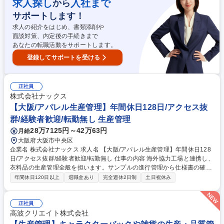
求人探し
入社まで
から
品業務含む） ■付属の手配業務、自社システム入力、ライセンス管理 ■3名
の経験豊富なメンバー(全員10年以上の経験者)のマネジメント 募集職種
サポートします！
チーフ採用【生産管理】ファッション×アウトドア/年休130日/裁量大/組織
求人の紹介をはじめ、書類添削や
改革
面談対策、内定後の手続きまで
あなたの転職活動をサポートします。
登録してサポートを受ける
正社員
株式会社ナックス
【大阪/アパレル生産管理】年間休日128日/アクセス抜
群/経験者歓迎/転勤無し 生産管理
28万7125円～42万63円
月給
大阪府大阪市中央区
企業名 株式会社ナックス 求人名 【大阪/アパレル生産管理】年間休日128
日/アクセス抜群/経験者歓迎/転勤無し 仕事の内容 海外協力工場と連携し、
衣料品の生産管理全般を担います。サンプルの進行管理から仕様書の確
認、副資材の手配、検品所との連携による品質管理、納期調整、貿易実務
年間休日120日以上
退職金あり
完全週休2日制
土日祝休み
サポートまで、幅広く生産管理業務を担当します 【具体的には】■海外協
力工場（主に 中国・バングラデシュ等 ）の生産工程・スケジュール管
理、貿易実務のサポート ■サンプル作成の進行管理、サンプルチェック、
正社員
および修正指示 ■生地のビーカー確認、仕様書の確認（リピート商品含
高波クリエイト株式会社
む） ■副資材（ボタン、ファスナー、ネーム等）の手配、指示、確認 ■品