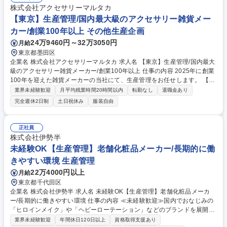
との打ち合わせ■工場へのサンプル作成依頼・生地および付属発注■量産の
株式会社アクセサリーマルタカ
職出しから製品の最終納品までの工程管理 ※業務内容の変更の範囲:当社
【東京】生産管理/国内最大級のアクセサリー雑貨メー
業務全般 募集職種 【生産管理】世界が注目する「AMBUSH」のモノづく
カー/創業100年以上 その他生産企画
りを支える/国内工場折衝
24万9460円～32万3050円
月給
東京都墨田区
企業名 株式会社アクセサリーマルタカ 求人名 【東京】生産管理/国内最大
級のアクセサリー雑貨メーカー/創業100年以上 仕事の内容 2025年に創業
100年を迎えた雑貨メーカーの当社にて、生産管理をお任せします。 【詳
細】 ■社内からの商品発注をもとに ■取引先・外注先に製品作成依頼（国
業界未経験歓迎
月平均残業時間20時間以内
転勤なし
退職金あり
内、海外） ■海外工場（主に中国）の生産管理、貿易業務 ■完成するまで
完全週休2日制
土日祝休み
服装自由
の進捗管理 ■初期検品確認 募集職種 【東京】生産管理/国内最大級のアク
セサリー雑貨メーカー/創業100年以上
正社員
株式会社伊勢半
未経験OK【生産管理】老舗化粧品メーカー/長期的に働
きやすい環境 生産管理
22万4000円以上
月給
東京都千代田区
企業名 株式会社伊勢半 求人名 未経験OK【生産管理】老舗化粧品メーカ
ー/長期的に働きやすい環境 仕事の内容 ≪未経験歓迎≫国内でおなじみの
「ヒロインメイク」や「ヘビーローテーション」などのブランドを展開す
る当社にて伊勢半グループのブランド商品の生産管理業務をお任せいたし
業界未経験歓迎
年間休日120日以上
資格取得支援あり