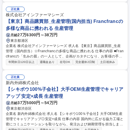
ー等）との連絡・連携業務 ■基幹システム（SAP等）のマスター管理業務
募集職種 【生産計画立案・生産管理】日清食品グループ/『チャルメラ・
正社員
一平ちゃん』等
株式会社アインファーマシーズ
【東京】商品購買部_生産管理(国内担当) Francfrancの
多様な商品に携われる 生産管理
27万6300円～38万円
月給
東京都港区
企業名 株式会社アインファーマシーズ 求人名 【東京】商品購買部_生産
管理（国内担当）☆Francfrancの多様な商品に携われる 仕事の内容 ■Fran
cfrancの「生みの親」の一人として、企画がカタチになり、お客様の手元
に届くまでの全てのプロセスをコントロールしていただきます。 ・商品生
年間休日120日以上
退職金あり
在宅OK
完全週休2日制
土日祝休み
産における「コスト」「納期」「品質」のトータル管理 ・国内パートナー
（サプライヤー様やメーカー様）との関係構築（交渉・契約） ・MD（マ
ーチャンダイザー）計画チームと連携し、最適な在庫調整 募集職種 【東
正社員
京】商品購買部_生産管理（国内担当）☆Francfrancの多様な商品に携わ
新内外綿株式会社
れる
【シキボウ100%子会社】大手OEM生産管理でキャリア
アップ 安定×成長 生産管理
37万5000円～54万円
月給
東京都渋谷区
企業名 新内外綿株式会社 求人名 【シキボウ100％子会社】大手OEM生産
管理でキャリアアップ◎安定×成長 仕事の内容 国内外に広がる協力工場と
密にコミュニケーションを取りながら、発注および納期管理を担当しま
す。国や工場ごとの強みを活かした生産ラインの構築・最適化という、一
年間休日120日以上
退職金あり
完全週休2日制
土日祝休み