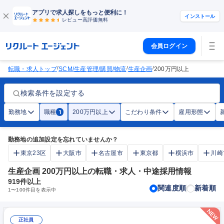
アプリで求人探しをもっと便利に！
インストール
レビュー高評価
無料
会員ログイン
/
/
/
転職・求人トップ
SCM/生産管理/購買/物流
生産企画
200万円以上
検索条件を設定する
勤務地
職種
200万円以上
こだわり条件
雇用形態
1
勤務地の追加設定を忘れていませんか？
東京23区
大阪市
名古屋市
東京都
横浜市
川崎
生産企画 200万円以上の転職・求人・中途採用情報
919
件以上
関連度順
新着順
1
〜
100
件目を表示中
正社員