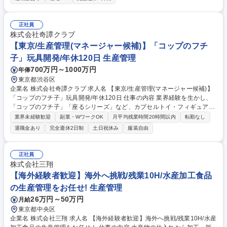
ト設計、生産設備/型仕様～設置、品質造込 ■現行生産艇の生産管理：生産
計画/管理、品質管理 ■生産性向上：生産/品質改善 ※OEMメーカー様/部品
仕入先様と連携し、工場の生産/品質の安定化をはかる 募集職種 [UA]【愛
正社員
知】プレジャーボートの生産準備、生産管理、品質管理
株式会社奇譚クラブ
【東京/生産管理(マネージャー候補)】「コップのフチ
子」玩具開発/年休120日 生産管理
700万円～1000万円
年俸
東京都渋谷区
企業名 株式会社奇譚クラブ 求人名 【東京/生産管理(マネージャー候補)】
「コップのフチ子」玩具開発/年休120日 仕事の内容 業界経験を生かし、
「コップのフチ子」「座るシリーズ」など、カプセルトイ・フィギュア商
品の企画開発を手掛ける当社にて、生産管理・品質管理業務をお任せしま
業界未経験歓迎
副業・WワークOK
月平均残業時間20時間以内
転勤なし
す。中国工場との連携をしながら、生産スケジュール 管理および量産時の
退職金あり
完全週休2日制
土日祝休み
服装自由
品質管理を中心にご担当いただきます。【業務詳細】■生産スケジュール
の作成および工程管理 ■中国工場との納期・仕様・品質に関する調整／交
渉 ■受発注に伴う工場との各種調整・確認業務 ■量産時の品質管理・改善
正社員
対応 ■組織およびプロジェクトのマネジメント業務 ■メンバー育成業務 等
株式会社三翔
※毎月10商品以上を継続的にリリースしており、複数商品を並行して進行
【海外経験者歓迎】海外へ挑戦/残業10H/水産加工食品
します。 募集職種 【東京/生産管理(マネージャー候補)】「コップのフチ
の生産管理をお任せ! 生産管理
子」玩具開発/年休120日
26万円～50万円
月給
東京都中央区
企業名 株式会社三翔 求人名 【海外経験者歓迎】海外へ挑戦/残業10H/水産