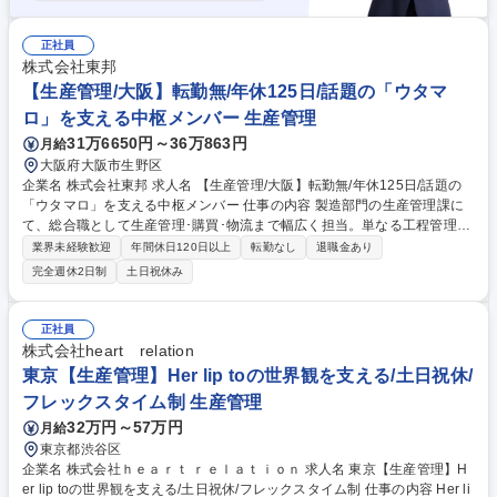
正社員
株式会社東邦
【生産管理/大阪】転勤無/年休125日/話題の「ウタマ
ロ」を支える中枢メンバー 生産管理
31万6650円～36万863円
月給
大阪府大阪市生野区
企業名 株式会社東邦 求人名 【生産管理/大阪】転勤無/年休125日/話題の
「ウタマロ」を支える中枢メンバー 仕事の内容 製造部門の生産管理課に
て、総合職として生産管理･購買･物流まで幅広く担当。単なる工程管理に
留まらず、原料調達から製品がお客様に届くまでのフローを一気通貫でコ
業界未経験歓迎
年間休日120日以上
転勤なし
退職金あり
ントロールしブランドの安定供給を支えます。 生産管理部門は生産管理、
完全週休2日制
土日祝休み
購買、物流が主な業務となります。 ■原価管理、工程管理、購買管理 ■月
次生産計画の立案 ■物流のコントロール、在庫最適化 「みんなで良いモノ
を作っていこう」という風通しの良い社風が自慢。少数精鋭のため、自分
正社員
の担当業務がどう役立っているかがダイレクトに伝わり、強い責任感と達
株式会社heart relation
成感を得られる環境です。改善提案も大歓迎の自由度があります。 募集職
東京【生産管理】Her lip toの世界観を支える/土日祝休/
種 【生産管理/大阪】転勤無/年休125日/話題の「ウタマロ」を支える中枢
フレックスタイム制 生産管理
メンバー
32万円～57万円
月給
東京都渋谷区
企業名 株式会社ｈｅａｒｔ ｒｅｌａｔｉｏｎ 求人名 東京【生産管理】H
er lip toの世界観を支える/土日祝休/フレックスタイム制 仕事の内容 Her li