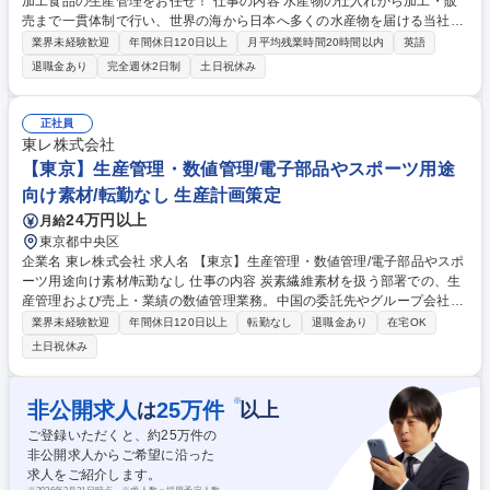
加工食品の生産管理をお任せ！ 仕事の内容 水産物の仕入れから加工・販
売まで一貫体制で行い、世界の海から日本へ多くの水産物を届ける当社に
おいて、海外の工場での生産管理指導及び実施をお任せいたします。 まず
業界未経験歓迎
年間休日120日以上
月平均残業時間20時間以内
英語
はOJTで業務を学び、慣れてきたら生産管理・商品製造立上げ立会・生産
退職金あり
完全週休2日制
土日祝休み
計画・船積み計画作成・在庫管理の一連の生産管理をお任せいたします。
【出張】長期の海外出張がございますが英語力は不問です（通訳あり）。
案件により異なりますが、通算で1年のうち5割～9割程度の海外勤務とな
正社員
ります。海外に挑戦してみたい方、水産物の生産管理に興味がある方、是
東レ株式会社
非ご応募下さい。 募集職種 【海外経験者歓迎】海外へ挑戦/残業10H/水産
【東京】生産管理・数値管理/電子部品やスポーツ用途
加工食品の生産管理をお任せ！
向け素材/転勤なし 生産計画策定
24万円以上
月給
東京都中央区
企業名 東レ株式会社 求人名 【東京】生産管理・数値管理/電子部品やスポ
ーツ用途向け素材/転勤なし 仕事の内容 炭素繊維素材を扱う部署での、生
産管理および売上・業績の数値管理業務。中国の委託先やグループ会社と
連携し、生産計画の策定、納期管理、在庫管理、予算や為替関連の見通し
業界未経験歓迎
年間休日120日以上
転勤なし
退職金あり
在宅OK
業務などを幅広くお任せします。 【業績管理】■売上や粗利、各種費用の
土日祝休み
係数管理、見通しに関わる業務■為替関連業務、月報作成、予算関連の管
理 【生産計画策定】■外注先出荷管理表からの見込み数量落とし込み、納
期管理、購買業務、在庫管理■副資材の出荷調整、関連会社への加工依頼
※
非公開求人
25
万件
は
以上
【その他】■試作調整、安全貿易に関わる業務【働き方】フレックス制
ご登録いただくと、約
25
万件の
（コアタイムなし）や在宅勤務(週3日、月10日が上限)も活用でき、私生
非公開求人からご希望に沿った
活と両立しやすい環境です 募集職種 【東京】生産管理・数値管理/電子部
求人をご紹介します。
品やスポーツ用途向け素材/転勤なし