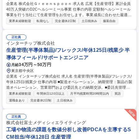
企業名 株式会社Ｇｒｅｅｎｓｐｏｏｎ 求人名 広尾【生産管理】累計会員
40万人突破のD2Cヘルシーミール事業 仕事の内容 定額制ヘルシーミール
事業を行う当社にて生産管理をお任せします。事業成長に合わせた最適な
生産・リリース計画の設計など、単なるインフラにとどまらず事業を牽引
業界未経験歓迎
転勤なし
完全週休2日制
土日祝休み
服装自由
する中核としてご活躍いただきます。 【具体的には】 ■新商品および既存
商品リニューアル時期の検討・進行■生産スケジュールの策定と管理、最
適な在庫数量の検討■生産工場との折衝、最適な生産原価の構築■生産オペ
正社員
レーション改善に向けた各種施策の立案と実行 募集職種 広尾【生産管
インターチップ株式会社
理】累計会員40万人突破のD2Cヘルシーミール事業
生産管理(半導体製品)/フレックス/年休125日/残業少 半
導体フィールド/サポートエンジニア
34万円～50万円
月給
東京都中央区
企業名 インターチップ株式会社 求人名 生産管理(半導体製品)/フレックス/
年休125日/残業少 仕事の内容 ■製造オペレーション、納期管理：製品の製
造オペレーション、営業部門および委託先との納期交渉。■委託先管理：
委託先との各種交渉、パートナーシップの維持、新規委託先の選定（調
業界未経験歓迎
年間休日120日以上
月平均残業時間20時間以内
英語
査・選定・監査・契約）。 ■生産計画、システム活用： 生産計画の作成、
退職金あり
完全週休2日制
土日祝休み
生産キャパシティの確保。生産管理システムの活用による業務効率化。 ■
リスク管理： BCP（事業継続計画）対策としてのダブルソース化の推
進。 ■物流管理、コスト管理： 梱包部材の管理および梱包仕様の取りまと
正社員
め。コスト削減活動の推進。 募集職種 生産管理(半導体製品)/フレックス/
株式会社富士メディシィエライティング
年休125日/残業少
工場や物流の課題を数値分析し改善PDCAを主導するS
CM担当/年休128日 生産管理