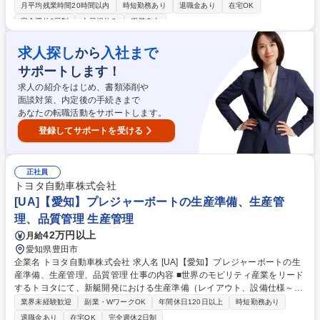
ます。 【仕事内容】●生産計画立案、製品・資材発注、納期調整、価格・
月平均残業時間20時間以内
時短勤務あり
退職金あり
在宅OK
納期交渉など購買業務全般 ●生産システムを使用しての上記業務 ●生産立
完全週休2日制
土日祝休み
服装自由
ち合いなど ※製品ごとや取引先ごとに担当が分かれており、基本的には生
産管理のフロー全体を担当いただく予定です。 【環境】本社の標準就業時
求人探し
入社まで
から
間は9:00～17:30ですが、フレックスタイム制や時間単位年休など、多様
な働き方にも対応しています。 募集職種 未経験OK【生産管理】老舗化粧
サポートします！
品メーカー/長期的に働きやすい環境
求人の紹介をはじめ、書類添削や
面談対策、内定後の手続きまで
あなたの転職活動をサポートします。
登録してサポートを受ける
正社員
トヨタ自動車株式会社
[UA]【愛知】プレジャーボートの生産準備、生産管
理、品質管理 生産管理
42万円以上
月給
愛知県豊田市
企業名 トヨタ自動車株式会社 求人名 [UA]【愛知】プレジャーボートの生
産準備、生産管理、品質管理 仕事の内容 ■世界のモビリティ産業をリード
するトヨタにて、新艇開発における生産準備（レイアウト、設備仕様～設
置、品質管理）、現生産艇の生産計画/管理、品質管理を担当していただき
業界未経験歓迎
副業・WワークOK
年間休日120日以上
時短勤務あり
ます。 【詳細】国内外の製造委託先との ■新艇開発の生産準備：レイアウ
退職金あり
在宅OK
完全週休2日制