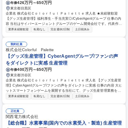
426万円～650万円
年俸
東京都目黒区
企業名 株式会社Ｃｏｌｏｒｆｕｌ Ｐａｌｅｔｔｅ 求人名 ★未経験歓迎
【グッズ生産管理】福利厚生・手当充実◎/CyberAgentグループ 仕事の内
容 当社はサイバーエージェントグループのゲーム開発会社です。代表作で
ある『プロジェクトセカイ カラフルステージ！ feat. 初音ミク』の開発・
業界未経験歓迎
転勤なし
完全週休2日制
土日祝休み
運営をしています。そんな当社にて《グッズ生産管理》を募集します！ キ
ャラクターグッズの製造・納品まで、見積調整や価格・納期交渉、工場選
定を含め一貫して携わっていただきます。 【具体的には】■グッズの見積
契約社員
もり・入稿・納品までの一連の業務 ■サプライヤーハンドリングやコス
株式会社Colorful Palette
ト・納期の交渉 ■発注書・請求書の対応や商品企画・製造ライン調整 募集
【グッズ生産管理】CyberAgentグループ/ファンの声
職種 ★未経験歓迎【グッズ生産管理】福利厚生・手当充実◎/CyberAgent
をダイレクトに実感 生産管理
グループ
400万円～650万円
年俸
東京都渋谷区
企業名 株式会社Ｃｏｌｏｒｆｕｌ Ｐａｌｅｔｔｅ 求人名 【グッズ生産管
理】CyberAgentグループ/ファンの声をダイレクトに実感 仕事の内容 大ヒ
ットスマートフォンゲームを展開する当社にて、グッズ生産管理業務をご
担当。企画やデザイナーと協力しながら、見積もり、入稿、サプライヤー
業界未経験歓迎
転勤なし
完全週休2日制
土日祝休み
との交渉、納期調整、納品まで一連の製造管理を担います。 ■グッズの見
積もりから入稿、サプライヤー交渉、納品までの生産管理全般業務 ■製造
ラインやスケジュールの調整、コスト交渉 ■製造に伴う発注書・請求書対
正社員
応 【仕事の魅力】チームでのものづくりを大切にしており、セクションの
関西電力株式会社
垣根を超えた企画提案も可能です。自社タイトルのため、完成したグッズ
【総合職】水素事業(国内での水素受入・製造) 生産管理
へのファンの反響をダイレクトに感じられます。 募集職種 【グッズ生産