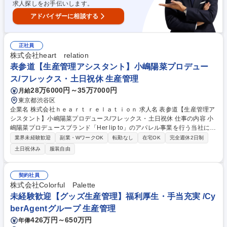
求人探しをお手伝いします。
アドバイザーに相談する
正社員
株式会社heart relation
表参道【生産管理アシスタント】小嶋陽菜プロデュー
ス/フレックス・土日祝休 生産管理
28万6000円～35万7000円
月給
東京都渋谷区
企業名 株式会社ｈｅａｒｔ ｒｅｌａｔｉｏｎ 求人名 表参道【生産管理ア
シスタント】小嶋陽菜プロデュース/フレックス・土日祝休 仕事の内容 小
嶋陽菜プロデュースブランド「Her lip to」のアパレル事業を行う当社に
て、生産管理チームのサポートをお任せします。受発注や在庫管理などを
業界未経験歓迎
副業・WワークOK
転勤なし
在宅OK
完全週休2日制
通じ、ブランドのものづくりを支えるポジションの募集です ■Excelでの
土日祝休み
服装自由
書類作成（発注書等）■荷物の発送・追跡・開梱■サンプルスケジュール管
理■撮影用サンプル管理■各種サンプルのチェック・管理・発送手配■その
他庶務（荷受け等）やサポート業務全般。急成長中のブランドであり、主
契約社員
体性やスピード感が求められる環境です。チームで協力し、ブランドの理
株式会社Colorful Palette
想のモノづくりに寄り添いながら、幅広い経験を積むことができます。 募
未経験歓迎【グッズ生産管理】福利厚生・手当充実 /Cy
集職種 表参道【生産管理アシスタント】小嶋陽菜プロデュース/フレック
berAgentグループ 生産管理
ス・土日祝休
426万円～650万円
年俸