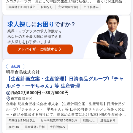
ムコグループの一員として中国の生産工場に駐在し、一番くじ関連商品の
海外生産管理を担当します。目安として入社一年後には中国赴任いただき
年間休日120日以上
転勤なし
完全週休2日制
土日祝休み
日系工場で生産管理を担当し、現地とのやりとりを通じて 品質管理や納期
調整を行います。中国等の海外工場との連携を通じて、品質管理、納期調
整、生産スケジュール管理を行います。経験豊富なスペシャリストからの
求人探し
お困り
に
ですか？
指導を受けながら業務を進めていただきます。入社一年は国内で生産管理
業界トップクラスの求人件数から
を通し商材の理解を進めながら中国へ出張がございます。※出向先は日系
あなたの力を最大限に発揮できる
工場のため中国語スキルは不問です。 募集職種 【キャラクターグッズ生
求人探しをお手伝いします。
産管理業務】バンダイナムコG/入社一年後に中国出向予定
アドバイザーに相談する
正社員
明星食品株式会社
【生産計画立案・生産管理】日清食品グループ/『チャ
ルメラ・一平ちゃん』等 生産管理
32万6000円～38万5000円
月給
東京都渋谷区
企業名 明星食品株式会社 求人名 【生産計画立案・生産管理】日清食品グ
ループ/『チャルメラ・一平ちゃん』等 仕事の内容 チャルメラ等多くのヒ
ット商品を輩出する当社にて、即席めん事業における本社側の生産司令塔
として、生産管理領域の業務推進をお任せ。全国の食卓へ安心を届けるた
年間休日120日以上
月平均残業時間20時間以内
転勤なし
退職金あり
めに生産の最適化を支える核となる役割です。 【詳細】 ■生産計画の立案
在宅OK
完全週休2日制
土日祝休み
業務 ■生産工場管理業務 ■生産工場（東日本明星・神戸工場・ユニ・スタ