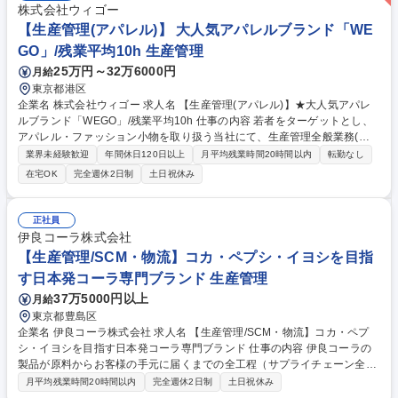
株式会社ウィゴー
【生産管理(アパレル)】 大人気アパレルブランド「WE
GO」/残業平均10h 生産管理
25万円～32万6000円
月給
東京都港区
企業名 株式会社ウィゴー 求人名 【生産管理(アパレル)】★大人気アパレ
ルブランド「WEGO」/残業平均10h 仕事の内容 若者をターゲットとし、
アパレル・ファッション小物を取り扱う当社にて、生産管理全般業務(工
場管理･指導/納期･品質管理等)をお任せいたします。 マストレンド商品
業界未経験歓迎
年間休日120日以上
月平均残業時間20時間以内
転勤なし
を、様々な生産戦略を通して安定した品質、低コストで供給出来る生産体
在宅OK
完全週休2日制
土日祝休み
制を構築する事が当ポジションのミッションとなります。工場管理は本社
にて電話やWEBでのやり取りがメインとなりますが、必要に応じて工場へ
行っていただくこともございます。業務全体として、対外的なコミュニケ
正社員
ーションが多いポジションです。 募集職種 【生産管理(アパレル)】★大人
伊良コーラ株式会社
気アパレルブランド「WEGO」/残業平均10h
【生産管理/SCM・物流】コカ・ペプシ・イヨシを目指
す日本発コーラ専門ブランド 生産管理
37万5000円以上
月給
東京都豊島区
企業名 伊良コーラ株式会社 求人名 【生産管理/SCM・物流】コカ・ペプ
シ・イヨシを目指す日本発コーラ専門ブランド 仕事の内容 伊良コーラの
製品が原料からお客様の手元に届くまでの全工程（サプライチェーン全
体）を責任を持って管理するお仕事です。安定した供給体制を作り上げ、
月平均残業時間20時間以内
完全週休2日制
土日祝休み
ブランドの成長を裏から支えていただきます。 ■生産計画・管理 ・製造計