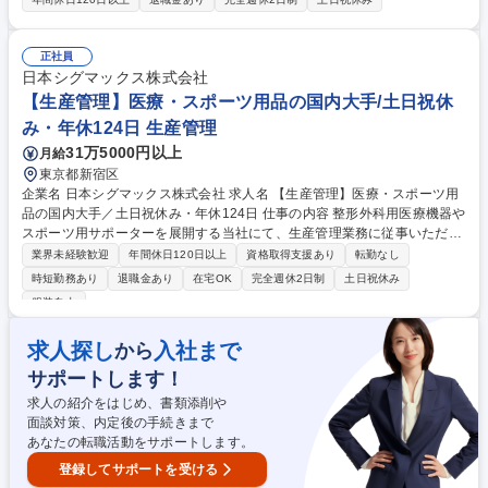
段上の生産管理ノウハウが身につきます。 ■お客様からの発注書・縫製依
頼書に基づくスケジュール・納期管理 ■ボタン・ファスナー・生地など必
要部材の発注・手配 ■国内外の縫製工場への発注および納期管理 ■サンプ
正社員
ルのサイズ確認（採寸）・検品作業 ■出荷手配およびお客様指定の店舗・
日本シグマックス株式会社
倉庫への納品調整 募集職種 【シキボウ100％子会社】大手OEM生産管理
【生産管理】医療・スポーツ用品の国内大手/土日祝休
でキャリアアップ◎安定×成長
み・年休124日 生産管理
31万5000円以上
月給
東京都新宿区
企業名 日本シグマックス株式会社 求人名 【生産管理】医療・スポーツ用
品の国内大手／土日祝休み・年休124日 仕事の内容 整形外科用医療機器や
スポーツ用サポーターを展開する当社にて、生産管理業務に従事いただき
ます。製品の品質確保や効率的な生産体制の構築～製品供給の安定化まで
業界未経験歓迎
年間休日120日以上
資格取得支援あり
転勤なし
を幅広く担当。 ■外注生産先の生産・品質・資産管理 ■製品の安全性確保
時短勤務あり
退職金あり
在宅OK
完全週休2日制
土日祝休み
と品質管理体制の構築 ■原価計算およびコストコントロール全般 ■効率的
服装自由
な生産スケジュールの策定と運用 【仕事の魅力】医療やスポーツの現場を
支える製品の「司令塔」として、モノづくりの根幹に深く携われます。裁
求人探し
入社まで
から
量を持って生産現場の改善を主導できる環境です。 募集職種 【生産管
理】医療・スポーツ用品の国内大手／土日祝休み・年休124日
サポートします！
求人の紹介をはじめ、書類添削や
面談対策、内定後の手続きまで
あなたの転職活動をサポートします。
登録してサポートを受ける