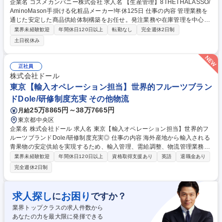
企業名 コスメカンパニー株式会社 求人名 【生産管理】8THETHALASSO/
AminoMason手掛ける化粧品メーカー!年休125日 仕事の内容 管理業務を
通じた安定した商品供給体制構築をお任せ。発注業務や在庫管理を中心
に、社内外の関係者と連携しながら、ブランド価値の維持・向上に貢献い
業界未経験歓迎
年間休日120日以上
転勤なし
完全週休2日制
ただきます。 【業務詳細】(1)生産/発注管理：■全ブランド約300SKUを担
土日祝休み
当し工場との生産スケジュール調整～原料/資材/製品発注/仕入れ/納品管理
までを一貫担当 ■発注書作成や受発注/出荷指示/電話応対等の事務/庶務 (2)
在庫管理と連携：■商品需要予測に基づく発注調整と在庫管理を徹底 ■営
正社員
業部と密に連携し生産スケジュールに合わせた円滑な供給体制を構築/維持
株式会社ドール
【ミッション】安定した商品供給体制構築によるブランド価値維持/向上
東京【輸入オペレーション担当】世界的フルーツブラン
募集職種 【生産管理】8THETHALASSO/AminoMason手掛ける化粧品メ
ドDole/研修制度充実 その他物流
ーカー!年休125日
25万8865円～38万7665円
月給
東京都中央区
企業名 株式会社ドール 求人名 東京【輸入オペレーション担当】世界的フ
ルーツブランドDole/研修制度充実◎ 仕事の内容 海外産地から輸入される
青果物の安定供給を実現するため、輸入管理、需給調整、物流管理業務を
担当していただきます。 船会社、倉庫会社、運送会社、海外産地、営業部
業界未経験歓迎
年間休日120日以上
資格取得支援あり
英語
退職金あり
門など多くの関係者と連携しながら、商品の安定供給に向けた調整・課題
完全週休2日制
解決を行うポジションです。 【主な業務内容】■輸入スケジュール管理お
よび需給調整 ■海外産地、船会社、倉庫会社、運送会社との折衝・調整 ■
社内営業部門と連携した安定供給体制の構築 ■各種レポート作成および分
求人探し
お困り
に
ですか？
析 ■輸入業務サポート全般（配船、通関スケジュール管理、輸入書類管
業界トップクラスの求人件数から
理） 募集職種 東京【輸入オペレーション担当】世界的フルーツブランドD
あなたの力を最大限に発揮できる
ole/研修制度充実◎