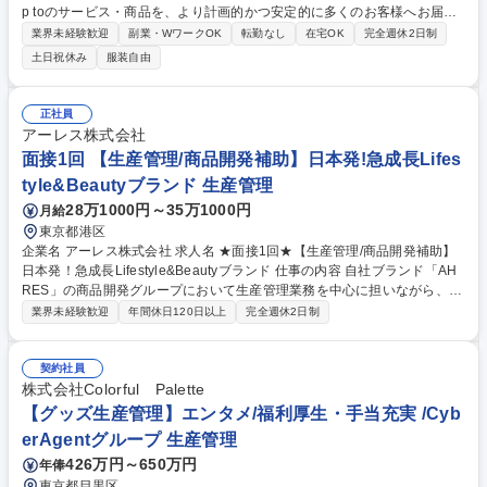
p toのサービス・商品を、より計画的かつ安定的に多くのお客様へお届け
する当社にて、生産管理として事業全体を横断的に推進する業務をお任せ
業界未経験歓迎
副業・WワークOK
転勤なし
在宅OK
完全週休2日制
します。ブランドの世界観や価値観を大切にしながら、 商品づくりの中核
土日祝休み
服装自由
を担っていただく重要な役割です。 【業務詳細】 ■品質、コストの管理 ■
企画から納品までのスケジュール管理 ■各部署、メーカーとの調整および
交渉 ■素材や資材の提案、手配 ■サンプル及び製品の検品 ■生産背景の選
正社員
定および新規開拓業務 など 募集職種 東京【生産管理】Her lip toの世界観
アーレス株式会社
を支える/土日祝休/フレックスタイム制
面接1回 【生産管理/商品開発補助】日本発!急成長Lifes
tyle&Beautyブランド 生産管理
28万1000円～35万1000円
月給
東京都港区
企業名 アーレス株式会社 求人名 ★面接1回★【生産管理/商品開発補助】
日本発！急成長Lifestyle&Beautyブランド 仕事の内容 自社ブランド「AH
RES」の商品開発グループにおいて生産管理業務を中心に担いながら、商
品開発アシスタントとして開発進行を支えていただきます。 【業務詳細】
業界未経験歓迎
年間休日120日以上
完全週休2日制
(1)生産管理業務：■商品マスタ登録/管理 ■発注/仕入れ/売上計上業務 ■在
庫管理/在庫状況の把握 ■生産計画作成/調整補助 ■物流倉庫連携、出荷/納
期調整 (2)商品開発アシスタント業務：■商品サンプル管理/整理 ■サンプル
契約社員
発送 ■試作や開発進行に関するスケジュール管理補助 ■会議議事録作成/共
株式会社Colorful Palette
有 ■開発プロジェクトにおける各種サポート業務 ■社内外（工場/資材メー
【グッズ生産管理】エンタメ/福利厚生・手当充実 /Cyb
カー等）との調整補助 募集職種 ★面接1回★【生産管理/商品開発補助】
erAgentグループ 生産管理
日本発！急成長Lifestyle&Beautyブランド
426万円～650万円
年俸
東京都目黒区