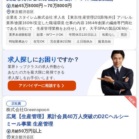
45万8000円～70万8000円
月給
東京都渋谷区
企業名 スタイレム株式会社 求人名 【東京/生産管理(20課/海外)】アパレル
業界/創業160年/安定した職場環境 仕事の内容 1864年創業の繊維専門商社
である当社にて、生産管理業務をお任せします。大手SPAの製品OEMがメ
インの業務です。営業・生産管理・品質管理のチーム体制で、業務を遂行
業界未経験歓迎
副業・WワークOK
年間休日120日以上
転勤なし
英語
していただきます。 ■生産管理業務■サンプル作成からバルク納品までの
時短勤務あり
在宅OK
完全週休2日制
土日祝休み
服装自由
管理・サンプル進捗管理（作成依頼から提出まで）・試験管理（生地、資
材、製品）・製品チェック（仕様確認、工場とのやり取り）・資材発注
（デリバリー管理）・バルク進捗管理（発注から出荷管理まで）・海外工
求人探し
お困り
に
ですか？
場での進捗管理、指導【配属先】20課は社内の中でも比較的新しい部署
業界トップクラスの求人件数から
で、キャリア入社の社員9名が所属しております。 募集職種 【東京/生産
あなたの力を最大限に発揮できる
管理(20課/海外)】アパレル業界/創業160年/安定した職場環境
求人探しをお手伝いします。
アドバイザーに相談する
正社員
株式会社Greenspoon
広尾【生産管理】累計会員40万人突破のD2Cヘルシー
ミール事業 生産管理
50万円以上
月給
東京都渋谷区