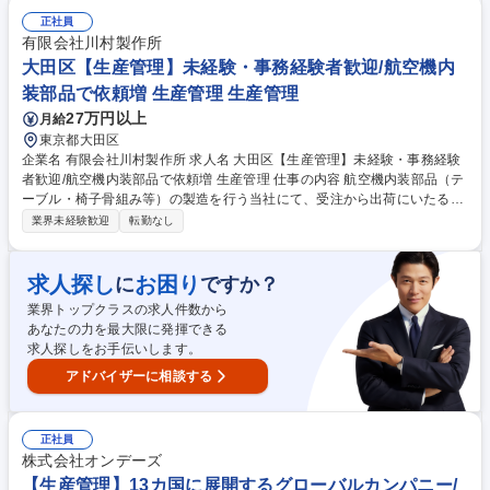
層を通じた組織運営、現場オペレーションの統括 ◆納期遵守と安定生産に
正社員
向けた業務管理 ◆現場従業員の士気を高め、持続的に高いパフォーマンス
有限会社川村製作所
を発揮させるリーダーシップ 等 募集職種 ≪102659≫【千葉/KOKUYO】
大田区【生産管理】未経験・事務経験者歓迎/航空機内
製作部部長（製造マネージャー）
装部品で依頼増 生産管理 生産管理
27万円以上
月給
東京都大田区
企業名 有限会社川村製作所 求人名 大田区【生産管理】未経験・事務経験
者歓迎/航空機内装部品で依頼増 生産管理 仕事の内容 航空機内装部品（テ
ーブル・椅子骨組み等）の製造を行う当社にて、受注から出荷にいたる全
工程の管理・手配業務を担当いただきます。PCの基本操作ができれば、
業界未経験歓迎
転勤なし
未経験からでも1～2年でじっくり習得可能です。 ■受注から出荷までの全
工程の納期管理 ■製造に必要な部品の手配、外注加工先への依頼・調整 ■
品質関連書類の準備、製品の梱包・出荷作業 ■製造現場の作業者への指示
求人探し
お困り
に
ですか？
出し 製造ラインがスムーズに動くよう、全体をコントロールする重要な司
業界トップクラスの求人件数から
令塔ポジションです。まずは簡単な事務作業や書類準備から、先輩が丁寧
あなたの力を最大限に発揮できる
に指導いたします。 募集職種 大田区【生産管理】未経験・事務経験者歓
求人探しをお手伝いします。
迎/航空機内装部品で依頼増 生産管理
アドバイザーに相談する
正社員
株式会社オンデーズ
【生産管理】13カ国に展開するグローバルカンパニー/