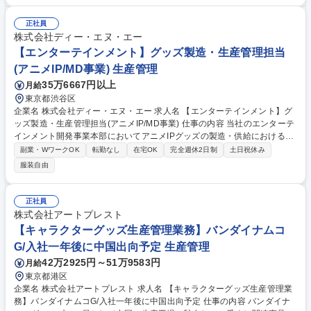
画の策定： 翌月の需要予測を実施し、それに基づく月間の製造計画を立
案。 ・現場の調整・指示： 日々の製造メニューの調整、充填機などの機
正社員
材準備等。 ■原料・資材の手配（発注管理） ・原料手配： 製造計画確定
株式会社ディー・エヌ・エー
後、翌月分の原料を発注。 ・資材手配： 製品用の瓶や容器類、出荷用の
【エンターテインメント】グッズ製造・生産管理担当
梱包資材の在庫管理および発注。 募集職種 【生産管理/SCM・物流】コ
(アニメIP/MD事業) 生産管理
カ・ペプシ・イヨシを目指す日本発コーラ専門ブランド
35万6667円以上
月給
東京都渋谷区
企業名 株式会社ディー・エヌ・エー 求人名 【エンターテインメント】グ
ッズ製造・生産管理担当(アニメIP/MD事業) 仕事の内容 当社のエンターテ
インメント開発事業本部においてアニメIPグッズの製造・供給における品
質保証のプロフェッショナルとしてサプライチェーン全体を主導する重要
副業・WワークOK
転勤なし
在宅OK
完全週休2日制
土日祝休み
な役割を担っていただきます。 商品企画チームから連携された仕様に基づ
服装自由
き、製造工場選定、生産計画の策定・実行を担います。商品の品質と安全
性を最優先に確保し、効率的な生産体制と確実な流通網を構築・維持する
ことで、事業の信頼性とブランド価値向上に直結する成果を生み出しま
正社員
す。《DeNA エンタメグッズ》公式Xアカウント：https://x.com/DeNA_go
株式会社アートプレスト
ods_info《DeNA グッズオンラインショップ》公式ECサイト：https://den
【キャラクターグッズ生産管理業務】バンダイナムコ
a-ent-goodspage.mbok.jp/ 募集職種 【エンターテインメント】グッズ製
G/入社一年後に中国出向予定 生産管理
造・生産管理担当(アニメIP/MD事業)
42万2925円～51万9583円
月給
東京都港区
企業名 株式会社アートプレスト 求人名 【キャラクターグッズ生産管理業
務】バンダイナムコG/入社一年後に中国出向予定 仕事の内容 バンダイナ