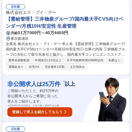
広げることができます。商品の仕様選定と調整や量産サンプルの品質チェ
ックから納品までのクオリティ管理を行っていきます。 【業務詳細】■企
正社員
画・営業との連携（スケジュール、製造計画の擦り合わせ等）■製造スケ
株式会社エス・ブイ・デー
ジュール管理（製造工場への発注業務、入荷管理の業務等）■品質・納期
【需給管理】三井物産グループ/国内最大手CVS向けベ
の管理（製造中の品質チェック、納期調整等）など 募集職種 【キャラク
ンダー/月残10H/安定性 生産管理
ターグッズの生産管理】アニメイトG/年休120日/残業20h/フレックス
31万7000円～40万4400円
月給
東京都港区
企業名 株式会社エス・ブイ・デー 求人名 【需給管理】三井物産グループ/
国内最大手CVS向けベンダー/月残10H/安定性◎ 仕事の内容 三井物産グル
ープの当社にて取引先各社と協力し、国内最大手コンビニエンスストア及
び各社スーパーマーケットの店舗へ商品が納品されるまでの一連の流れを
業界未経験歓迎
年間休日120日以上
月平均残業時間20時間以内
転勤なし
管理します。入社後はOJTにて先輩社員の下で学んでいただ き、業務をお
退職金あり
在宅OK
完全週休2日制
土日祝休み
任せ致します！【詳細】PB等のオリジナル商品に関わる需給管理業務全
般(グループ各社のマーチャンダイザーやメーカーとの折衝にて、生産数
をコントロールする業務)★取引先との商談（Webの場合もあり）では積
※
非公開求人
25
万件
は
以上
極的な提案をする場面が多数あり★安定供給するための、受注予測と商品
ご登録いただくと、約
25
万件の
手配(季節感を意識しながら、各種SNSやWeb等から情報収集し、受注予
非公開求人からご希望に沿った
測の実施) ※変更範囲:当社業務全般 募集職種 【需給管理】三井物産グル
求人をご紹介します。
ープ/国内最大手CVS向けベンダー/月残10H/安定性◎
※
2026年3月31日時点 ※求人数＝採用予定人数
登録して求人を紹介してもらう
正社員