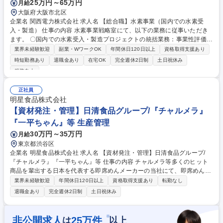
25万円～65万円
月給
管理】CyberAgentグループ/ファンの声をダイレクトに実感
大阪府大阪市北区
企業名 関西電力株式会社 求人名 【総合職】水素事業（国内での水素受
入・製造） 仕事の内容 水素事業戦略室にて、以下の業務に従事いただき
ます。 〇国内での水素受入・製造プロジェクトの統括業務：事業性評価
（ファイナンスの組成含む）/事業スキーム全般の立案/事業パートナーの
業界未経験歓迎
副業・WワークOK
年間休日120日以上
資格取得支援あり
選定・協議/ 各種契約の締結/関係省庁、自治体等との協議、調整/プロジェ
時短勤務あり
退職金あり
在宅OK
完全週休2日制
土日祝休み
クト全体工程の策定と管理 〇技術検討：インハウスエンジニアとして、以
服装自由
下のような業務に従事いただきます ■計画：設計・工程・コスト・運転保
守計画立案■発注：仕様策定、発注先選定、コスト精査■施工：図面レビュ
正社員
ー・許認可取得・安全管理・工程管理・コスト管理 募集職種 【総合職】
明星食品株式会社
水素事業（国内での水素受入・製造）
【資材発注・管理】日清食品グループ/『チャルメラ』
『一平ちゃん』等 生産管理
30万円～35万円
月給
東京都渋谷区
企業名 明星食品株式会社 求人名 【資材発注・管理】日清食品グループ/
『チャルメラ』『一平ちゃん』等 仕事の内容 チャルメラ等多くのヒット
商品を輩出する日本を代表する即席めんメーカーの当社にて、即席めん事
業の資材管理・生産管理の領域の業務推進をご担当いただきます。 【詳
業界未経験歓迎
年間休日120日以上
資格取得支援あり
転勤なし
細】 ■資材発注管理業務 ■資材メーカーとの折衝業務 ■資材マスター管理
退職金あり
完全週休2日制
土日祝休み
業務 ■生産工場との連絡業務 ■資材関連の事業計画策定業務 募集職種 【資
材発注・管理】日清食品グループ/『チャルメラ』『一平ちゃん』等
※
非公開求人
25
万件
は
以上