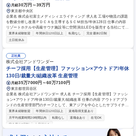
30万円～39万円
月給
東京都中央区
企業名 株式会社富士メディシィエライティング 求人名 工場や物流の課題
を数値分析し改善ＰＤＣＡを主導するＳＣＭ担当/年休128日 仕事の内容
リゾートホテルや高級サウナ施設等に空間演出LEDを販売する当社にて、
LED照明製品における製造・サプライチェーン（SCM）・物流プロセスの
業界未経験歓迎
年間休日120日以上
転勤なし
完全週休2日制
効率化および品質向上を推進していただきます。 工場・物流会社等と連携
土日祝休み
しSCM推進・業務改善を担います。 ・工程・作業改善：工程の無駄削
減、手順見直し ・SCM・在庫適正化：発注・納期管理、在庫削減 ・品
質・物流改善：不具合の分析・対策、輸送コスト削減 ・PDCA推進：効果
正社員
検証と再改善の実施 ★数字・データをもとに自ら課題を発見し、未経験領
株式会社アンドワンダー
域も調べて自走できる方を求めています。 募集職種 工場や物流の課題を
チーフ採用【生産管理】ファッション×アウトドア/年休
数値分析し改善ＰＤＣＡを主導するＳＣＭ担当/年休128日
130日/裁量大/組織改革 生産管理
35万7000円～60万7100円
月給
東京都世田谷区
企業名 株式会社アンドワンダー 求人名 チーフ採用【生産管理】ファッシ
ョン×アウトドア/年休130日/裁量大/組織改革 仕事の内容 アウトドアブラ
ンドの生産管理部門のチーフとして、東アジアを中心としたサプライチェ
ーンの再構築をリードしていただきます。定番商品が半分を占める特性を
業界未経験歓迎
年間休日120日以上
資格取得支援あり
活かし、工場との長期的な関係構築が可能です。 【具体的な業務】■国内
月平均残業時間20時間以内
転勤なし
退職金あり
在宅OK
外の縫製工場、テキスタイル、加工工場および商社・メーカーとの窓口業
完全週休2日制
土日祝休み
務■自主企画生産品の納期・原価・量産管理（発注は年2回の展示会がメイ
ン、計画的な業務設計が可能です） ■商品のサンプル出し、品質管理（検