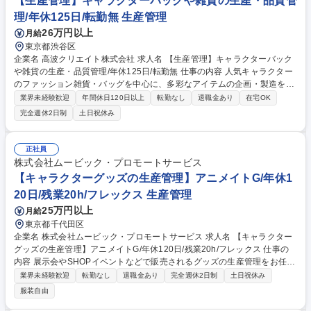
【生産管理】キャラクターバックや雑貨の生産・品質管
質管理（検品所との連携）、および納期調整 募集職種 【大阪/アパレル生
理/年休125日/転勤無 生産管理
産管理】年間休日128日/アクセス抜群/経験者歓迎/転勤無し
26万円以上
月給
東京都渋谷区
企業名 高波クリエイト株式会社 求人名 【生産管理】キャラクターバック
や雑貨の生産・品質管理/年休125日/転勤無 仕事の内容 人気キャラクター
のファッション雑貨・バッグを中心に、多彩なアイテムの企画・製造を手
掛ける当社にて、自社企画・開発商品の生産管理・品質管理を担当。『か
業界未経験歓迎
年間休日120日以上
転勤なし
退職金あり
在宅OK
わいい』を届けるやりがいのあるポジションです。 有名ブランドやキャラ
完全週休2日制
土日祝休み
クターライセンスを活用した商品の企画・開発・販売を行っています。企
画段階から納品まで、商品の製造に関わる全てのプロセスにおいて、生産
管理及び品質管理を担当。仕様書の作成、生産スケジュールの組立て、工
正社員
場へ見積依頼・価格交渉、サンプルの品質確認や検査の手配、ライセンス
株式会社ムービック・プロモートサービス
元様とのやり取り、輸入関連の書類の管理、国内倉庫での品質チェック、
【キャラクターグッズの生産管理】アニメイトG/年休1
工場開拓などがございます。 募集職種 【生産管理】キャラクターバック
20日/残業20h/フレックス 生産管理
や雑貨の生産・品質管理/年休125日/転勤無
25万円以上
月給
東京都千代田区
企業名 株式会社ムービック・プロモートサービス 求人名 【キャラクター
グッズの生産管理】アニメイトG/年休120日/残業20h/フレックス 仕事の
内容 展示会やSHOPイベントなどで販売されるグッズの生産管理をお任せ
します。当ポジションは、私たちが世に送り出すグッズの品質を守り、お
業界未経験歓迎
転勤なし
退職金あり
完全週休2日制
土日祝休み
客様の笑顔を創り出す、商品製作の要となる仕事です。 【業務内容】幅広
服装自由
い商品カテゴリの商品製作に携われるため、あなたの知識と経験をさらに