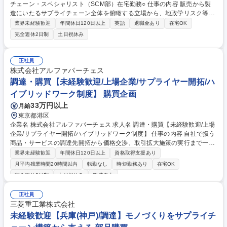
チェーン・スペシャリスト（SCM部）在宅勤務○ 仕事の内容 販売から製
造にいたるサプライチェーン全体を俯瞰する立場から、地政学リスク等を
踏まえた医薬品の安定調達業務を担っていただきます。SCM部の中核メン
業界未経験歓迎
年間休日120日以上
英語
退職金あり
在宅OK
バーとして、販売戦略や生産戦略と連動した国内外の製造所 からの調達計
完全週休2日制
土日祝休み
画（国際物流を含む購買計画）の立案から実行まで、幅広く関与（推進）
いただくポジションです。【詳細】■販売計画および在庫状況と連動し
た、医薬品の最適な購買計画の立案、および購買管理業務■国内外の取引
正社員
先からの原薬・資材等の調達管理■製造所の製造余力の管理・把握による
株式会社アルファパーチェス
供給リスクの低減、およびそれに伴う販売拡大の提案■製品・原薬等の輸
調達・購買【未経験歓迎/上場企業/サプライヤー開拓/ハ
出入と国際物流管理 （フリーコメントに続く） 募集職種 【東京】サプラ
イブリッドワーク制度】 購買企画
イチェーン・スペシャリスト（SCM部）在宅勤務○
33万円以上
月給
東京都港区
企業名 株式会社アルファパーチェス 求人名 調達・購買【未経験歓迎/上場
企業/サプライヤー開拓/ハイブリッドワーク制度】 仕事の内容 自社で扱う
商品・サービスの調達先開拓から価格交渉、取引拡大施策の実行まで一貫
して担当。データ分析やサプライヤー連携を通じて、調達戦略の高度化と
業界未経験歓迎
年間休日120日以上
資格取得支援あり
新規ビジネス創出に貢献いただきます。 ■調達先（商品・サービス）の選
月平均残業時間20時間以内
転勤なし
時短勤務あり
在宅OK
定および新規開拓 ■既存調達先との折衝（価格交渉・条件調整・定例会
完全週休2日制
土日祝休み
服装自由
議） ■販売品目・調達先に関する数値管理・分析業務 ■調達先との協業に
よる取引拡大施策の立案・実行 ■新規商品・サービス立上げに伴う運用構
正社員
築 ■供給体制の最適化および品質・安定供給の向上 募集職種 調達・購買
三菱重工業株式会社
【未経験歓迎/上場企業/サプライヤー開拓/ハイブリッドワーク制度】
未経験歓迎【兵庫(神戸)/調達】モノづくりをサプライチ