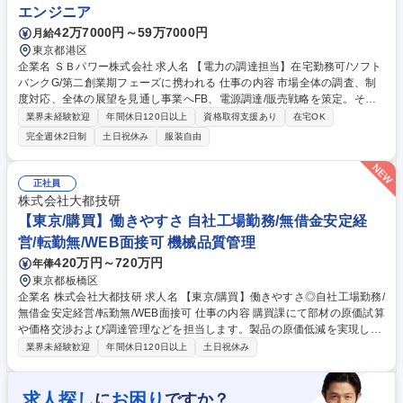
エンジニア
42万7000円～59万7000円
月給
東京都港区
企業名 ＳＢパワー株式会社 求人名 【電力の調達担当】在宅勤務可/ソフト
バンクG/第二創業期フェーズに携われる 仕事の内容 市場全体の調査、制
度対応、全体の展望を見通し事業へFB、電源調達/販売戦略を策定。それ
に基づき、実際の電力トレーディング、リスク計量、デリバティブ・ヘッ
業界未経験歓迎
年間休日120日以上
資格取得支援あり
在宅OK
ジ、収益改善に関わるフロント業務をお任せします。 【具体的な業務内
完全週休2日制
土日祝休み
服装自由
容】■電源調達/販売/取引先との折衝■電力/燃料等の現物/先物取引実行、取
引/口座管理（フロント業務）、取引に関連する社内折衝/決裁取得■電力ト
レーディング戦略検討、収益改善■契約内容の確認・交渉■上層部へレポー
正社員
ティング及びその資料作成 ※まずは上記業務に注力いただき、ゆくゆくは
株式会社大都技研
トレーディング業務もお任せする予定です。 募集職種 【電力の調達担
【東京/購買】働きやすさ 自社工場勤務/無借金安定経
当】在宅勤務可/ソフトバンクG/第二創業期フェーズに携われる
営/転勤無/WEB面接可 機械品質管理
420万円～720万円
年俸
東京都板橋区
企業名 株式会社大都技研 求人名 【東京/購買】働きやすさ◎自社工場勤務/
無借金安定経営/転勤無/WEB面接可 仕事の内容 購買課にて部材の原価試算
や価格交渉および調達管理などを担当します。製品の原価低減を実現し自
社の利益率向上に直接貢献できることが大きなやりがいです。 購買課にて
業界未経験歓迎
年間休日120日以上
土日祝休み
遊技機部品の原価試算や見積内容精査および価格交渉をお任せします。取
引先の選定から調達管理まで購買プロセス全体に深く関わります。 原価低
減提案を通じて自社の収益性向上を牽引し購買部門の中心的存在として事
求人探し
お困り
に
ですか？