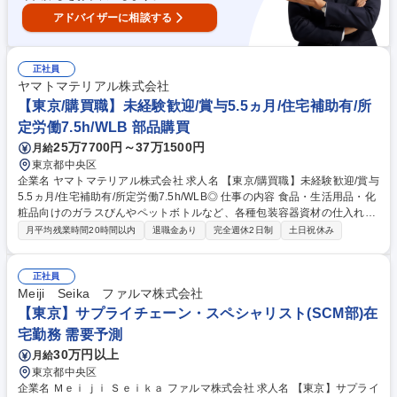
アドバイザーに相談する
正社員
ヤマトマテリアル株式会社
【東京/購買職】未経験歓迎/賞与5.5ヵ月/住宅補助有/所
定労働7.5h/WLB 部品購買
25万7700円～37万1500円
月給
東京都中央区
企業名 ヤマトマテリアル株式会社 求人名 【東京/購買職】未経験歓迎/賞与
5.5ヵ月/住宅補助有/所定労働7.5h/WLB◎ 仕事の内容 食品・生活用品・化
粧品向けのガラスびんやペットボトルなど、各種包装容器資材の仕入れや
取引先対応を担う購買職です。OJTにて先輩社員が丁寧に育成するため未
月平均残業時間20時間以内
退職金あり
完全週休2日制
土日祝休み
経験からでも安心して業務を行うことができます。 【業務内容】 当社取
扱い商材（食品・生活用品・化粧品業界等に提供するガラス壜・ペットボ
トル・フィルム等各種包装容器資材）の仕入及び取引先折衝をご担当いた
正社員
だきます。※取引先は国内メーカーのため英語スキル不問です。 【出張頻
Meiji Seika ファルマ株式会社
度】月1回ほど大阪支店への出張がございます。 募集職種 【東京/購買
【東京】サプライチェーン・スペシャリスト(SCM部)在
職】未経験歓迎/賞与5.5ヵ月/住宅補助有/所定労働7.5h/WLB◎
宅勤務 需要予測
30万円以上
月給
東京都中央区
企業名 Ｍｅｉｊｉ Ｓｅｉｋａ ファルマ株式会社 求人名 【東京】サプライ