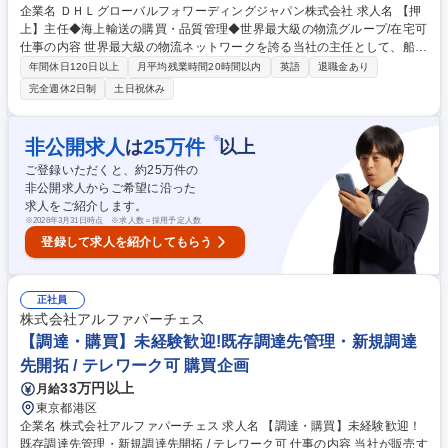
企業名 ＤＨＬグローバルフォワーディングジャパン株式会社 求人名 【押
上】主任◆海上輸送の購買・品質管理◆世界最大級の物流グループ/在宅可
仕事の内容 世界最大級の物流ネットワークを誇る当社の主任として、船会
社・国内協力会社等からの購買と品質管理をお任せします。市場の需給予
年間休日120日以上
月平均残業時間20時間以内
英語
退職金あり
測から戦略策定、価格設定まで、ビジネスの根幹に関わる重要なポジショ
完全週休2日制
土日祝休み
ンです。 【詳細】 ■コンテナ貸切や混載輸送における戦略策定、顧客から
の見積依頼対応 ■マーケット需給予測、分析による販売価格設定 ■船会社
や協力会社に対する輸送価格や積載スペースの交渉・調整・提案 ■船会社
※
非公開求人
25
万件
は
以上
や協力会社との関係構築、新規契約、評価、定例会議などの管理業務 ■新
ご登録いただくと、約
25
万件の
規・既存顧客への同行訪問、入札・見積もり支援等 募集職種 【押上】主
非公開求人からご希望に沿った
任◆海上輸送の購買・品質管理◆世界最大級の物流グループ/在宅可
求人をご紹介します。
※
2026年3月31日時点 ※求人数＝採用予定人数
登録して求人を紹介してもらう
正社員
株式会社アルファパーチェス
【調達・購買】未経験歓迎!既存調達先管理・新規調達
先開拓 / テレワーク可 購買企画
33万円以上
月給
東京都港区
企業名 株式会社アルファパーチェス 求人名 【調達・購買】未経験歓迎！
既存調達先管理・新規調達先開拓 / テレワーク可 仕事の内容 当社が販売す