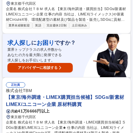
東京都千代田区
企業名 株式会社ＴＢＭ 求人名 【東京/海外調達・購買担当】SDGs/新素材
LIMEX/ユニコーン企業 仕事の内容 当社は、LIMEX(ライメックス)や新素
材CirculeX等、環境配慮型の素材及び製品を製造・販売しSDGsに貢献す
るユニコーン企業です。そんな当社にて《海外調達・購買担当》を募集い
業界未経験歓迎
英語
完全週休2日制
土日祝休み
たします！ 急拡大する顧客需要に応えるため、各種自社製品の海外調達や
購買戦略の策定、委託先選定、国内外の輸送手配などサプライチェーンの
最適化を担います。 【具体的には】■調達・購買戦略の策定 ■委託先選定
求人探し
お困り
に
ですか？
および管理 ■各種契約締結・価格交渉 ■原価見積もり作成・低減活動 ■担
業界トップクラスの求人件数から
当商品のQCD最適化 ■輸出入含む国内外輸送の手配・最適物流の構築など
あなたの力を最大限に発揮できる
募集職種 【東京/海外調達・購買担当】SDGs/新素材LIMEX/ユニコーン企
求人探しをお手伝いします。
業
アドバイザーに相談する
正社員
株式会社TBM
【東京/海外調達・LIMEX購買担当候補】SDGs/新素材
LIMEX/ユニコーン企業 原材料購買
41万6666円以上
月給
東京都千代田区
企業名 株式会社ＴＢＭ 求人名 【東京/海外調達・LIMEX購買担当候補】S
DGs/新素材LIMEX/ユニコーン企業★ 仕事の内容 当社は、LIMEX(ライメ