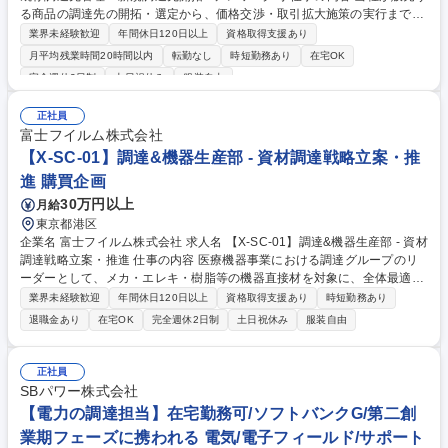
る商品の調達先の開拓・選定から、価格交渉・取引拡大施策の実行まで幅
広く担当いただきます。扱う商材は物品に加え、今後はレンタルサービス
業界未経験歓迎
年間休日120日以上
資格取得支援あり
や在庫管理システムなどの無形商材にも拡大予定です。 多様な商品に関わ
月平均残業時間20時間以内
転勤なし
時短勤務あり
在宅OK
りながら、新たなビジネスをつくっていくおもしろさがあります。 【業務
完全週休2日制
土日祝休み
服装自由
内容】■調達先（商品・サービス）の選定・開拓 ■調達先とのコミュニケ
ーション（価格交渉・取引条件調整・定例会議） ■販売品目や調達先の数
正社員
値管理・分析業務 ■調達先との取引拡大施策立案と実行 ■商品販売・新規
富士フイルム株式会社
サービス立上げ時の運用構築 募集職種 【調達・購買】未経験歓迎！既存
【X-SC-01】調達&機器生産部 - 資材調達戦略立案・推
調達先管理・新規調達先開拓 / テレワーク可
進 購買企画
30万円以上
月給
東京都港区
企業名 富士フイルム株式会社 求人名 【X-SC-01】調達&機器生産部 - 資材
調達戦略立案・推進 仕事の内容 医療機器事業における調達グループのリ
ーダーとして、メカ・エレキ・樹脂等の機器直接材を対象に、全体最適視
点での調達戦略の立案・遂行、グローバル調達マネジメント、グループ全
業界未経験歓迎
年間休日120日以上
資格取得支援あり
時短勤務あり
体を代表した交渉を担います。 【詳細】■機器部品の調達戦略の立案と遂
退職金あり
在宅OK
完全週休2日制
土日祝休み
服装自由
行 ■事業横断活動、グローバル調達拡大への提起とマネジメント ■グルー
プ会社全体を代表してのサプライヤー交渉、グループ会社支援 【ポジショ
ンの魅力】調達力が事業競争力に直結する時代であり、ご自身の活躍が会
正社員
社への貢献として直に実感できます。また経営戦略とも密接に関係してい
SBパワー株式会社
る重要課題を担い、全社視点での調達戦略を策定するダイナミズムを経験
【電力の調達担当】在宅勤務可/ソフトバンクG/第二創
できます。 募集職種 【X-SC-01】調達&機器生産部 - 資材調達戦略立案・
業期フェーズに携われる 電気/電子フィールド/サポート
推進