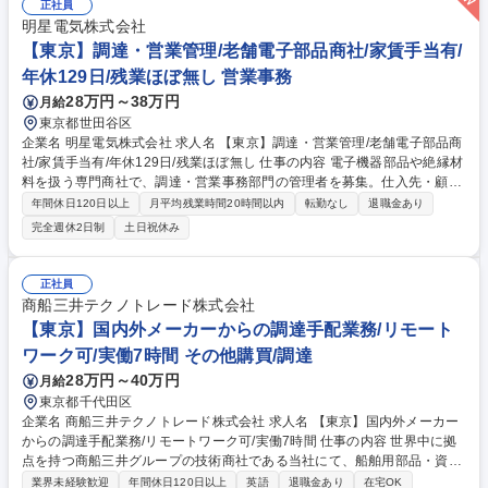
正社員
明星電気株式会社
【東京】調達・営業管理/老舗電子部品商社/家賃手当有/
年休129日/残業ほぼ無し 営業事務
28万円～38万円
月給
東京都世田谷区
企業名 明星電気株式会社 求人名 【東京】調達・営業管理/老舗電子部品商
社/家賃手当有/年休129日/残業ほぼ無し 仕事の内容 電子機器部品や絶縁材
料を扱う専門商社で、調達・営業事務部門の管理者を募集。仕入先・顧客
との調整や原価・納期管理、メンバー育成を通じて、事業運営を支えてい
年間休日120日以上
月平均残業時間20時間以内
転勤なし
退職金あり
ただきます。 【詳細】■仕入先との納期調整・価格交渉・発注業務 ■加工
完全週休2日制
土日祝休み
手配や配先を含む受発注・営業事務の管理 ■原価・在庫・売上管理などの
管理業務 ■営業・製造など社内関係部署との調整業務 ■20代～50代の担当
や主任の営業事務メンバーを育成・業務管理 ■業務改善や業務フローの見
正社員
直し・効率化推進 募集職種 【東京】調達・営業管理/老舗電子部品商社/家
商船三井テクノトレード株式会社
賃手当有/年休129日/残業ほぼ無し
【東京】国内外メーカーからの調達手配業務/リモート
ワーク可/実働7時間 その他購買/調達
28万円～40万円
月給
東京都千代田区
企業名 商船三井テクノトレード株式会社 求人名 【東京】国内外メーカー
からの調達手配業務/リモートワーク可/実働7時間 仕事の内容 世界中に拠
点を持つ商船三井グループの技術商社である当社にて、船舶用部品・資材
の調達手配業務をお任せします。 ※グループ外部の企業との取引もござい
業界未経験歓迎
年間休日120日以上
英語
退職金あり
在宅OK