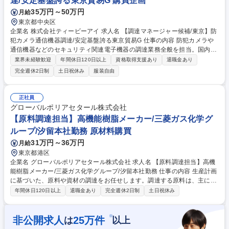
達/安定基盤誇る東京貿易G 購買企画
35万円～50万円
月給
東京都中央区
企業名 株式会社ティービーアイ 求人名 【調達マネージャー候補/東京】防
犯カメラ通信機器調達/安定基盤誇る東京貿易G 仕事の内容 防犯カメラや
通信機器などのセキュリティ関連電子機器の調達業務全般を担当。国内仕
入先や海外ベンダーとの価格調整・折衝、発注、適正在庫・倉庫の管理・
業界未経験歓迎
年間休日120日以上
資格取得支援あり
退職金あり
運営、サプライヤーとの関係構築などを行います。 (1)セキュリティ機
完全週休2日制
土日祝休み
服装自由
器・通信機器などの調達業務・発注 (2)海外ベンダー・国内仕入先との折
衝・価格調整 (3)適正在庫の維持、在庫商品の管理・棚卸 (4)社内外の物流
管理、委託先倉庫の管理・運営 (5)サプライヤーとの関係構築・調達改善
正社員
★仕入れから在庫・物流管理まで一貫して携わり、会社全体のモノの流れ
グローバルポリアセタール株式会社
を俯瞰できるポジション。将来はマネージャーとして組織運営もお任せし
【原料調達担当】高機能樹脂メーカー/三菱ガス化学グ
ます。 募集職種 【調達マネージャー候補/東京】防犯カメラ通信機器調達/
ループ/汐留本社勤務 原材料購買
安定基盤誇る東京貿易G
31万円～36万円
月給
東京都港区
企業名 グローバルポリアセタール株式会社 求人名 【原料調達担当】高機
能樹脂メーカー/三菱ガス化学グループ/汐留本社勤務 仕事の内容 生産計画
に基づいた、原料や資材の調達をお任せします。調達する原料は、主に汎
用合成樹脂や化学品です。当社では金属の代替素材としても知られる、軽
年間休日120日以上
退職金あり
完全週休2日制
土日祝休み
量かつ高強度なエンプラを製造しています。 【具体的には】 ■国内外のサ
プライヤーへの発注。 ■納期管理。 ■支払管理、価格交渉等。 ■年間の調
達予算の作成。 ■海外に在る生産工場への原料等の手配。 募集職種 【原
※
非公開求人
25
万件
は
以上
料調達担当】高機能樹脂メーカー/三菱ガス化学グループ/汐留本社勤務