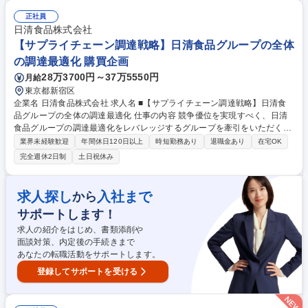
いコモディティ組織をサポート(3)予算管理と実行：■サイト購買マネージ
ャーと連携し、サイト予算を策定(4)グローバル基準の導入(5)物流プロト
正社員
コルの最適化 募集職種 【東京/品川】購買担当/Productivity Buyer★欧州
日清食品株式会社
上位サプライヤー
【サプライチェーン調達戦略】日清食品グループの全体
の調達最適化 購買企画
28万3700円～37万5550円
月給
東京都新宿区
企業名 日清食品株式会社 求人名 ■【サプライチェーン調達戦略】日清食
品グループの全体の調達最適化 仕事の内容 競争優位を実現すべく、日清
食品グループの調達最適化をレバレッジするグループを牽引をいただくポ
ジションです。 【具体的には】■原料資材調達を軸としたサプライチェー
業界未経験歓迎
年間休日120日以上
時短勤務あり
退職金あり
在宅OK
ン戦略の立案 ■国内外グループにおける調達の共同化戦略の企画･推進 ■他
完全週休2日制
土日祝休み
社・異業種とのアライアンスによる共同調達戦略の企画･推進 ■サプライ
ヤー戦略の立案･実行 ■エリア別調達戦略の企画･実行 ■ESG視点を取り入
れたグループ横断的な調達戦略の企画･推進 ■物流分野におけるグループ
求人探し
入社まで
から
協働戦略の企画･推進 ■調達コストの可視化・分析による戦略立案 等 募集
サポートします！
職種 ■【サプライチェーン調達戦略】日清食品グループの全体の調達最適
化
求人の紹介をはじめ、書類添削や
面談対策、内定後の手続きまで
あなたの転職活動をサポートします。
登録してサポートを受ける