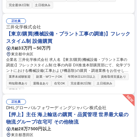
ます。 お客様から機器や資材の調達依頼が来るため、内容のヒアリングを
完全週休2日制
土日祝休み
通して、国内外メーカーへの調達手配、社内システムへの入力・管理等を
お任せします。機材・資材の調達に際して、お客様の要望確認や発注先へ
の折衝が含まれるため、一定のコミュニケーション能力が求められます。
正社員
◇取引先：商船三井グループにおける船舶管理会社/船会社/造船所 等 募集
三井化学株式会社
職種 【東京】国内外メーカーからの調達手配業務/リモートワーク可/実働
【東京/購買(機械設備・プラント工事の調達)】フレック
7時間
スタイム制 設備購買
33万円～50万円
月給
東京都中央区
企業名 三井化学株式会社 求人名 【東京/購買(機械設備・プラント工事の
調達)】フレックスタイム制 仕事の内容 DX推進本部購買部にて、化学プラ
ントにおける機械設備(工事および機器類)の購買・調達業務をお任せしま
す。また、購買プロセスの効率化や高度化の検討・実行にも携わります。
業界未経験歓迎
副業・WワークOK
年間休日120日以上
資格取得支援あり
＜詳細業務＞ ■仕出元の要求に基づく取引先の選定、見積取得、価格交
時短勤務あり
退職金あり
在宅OK
完全週休2日制
土日祝休み
渉、発注業務■機械設備購買業務に関わる業務効率化やDX推進、高度化の
服装自由
検討と実行■その他、指示に基づく購買付帯業務 【本ポジションの魅力】
プラントの安定稼働を支える重要なポジションです。単なる調達に留まら
正社員
ず、DX推進本部の一員としてデータやシステムを活用した調達業務改革
DHLグローバルフォワーディングジャパン株式会社
を主導するダイナミズムを実感できます。 募集職種 【東京/購買(機械設
【押上】主任 海上輸送の購買・品質管理 世界最大級の
備・プラント工事の調達)】フレックスタイム制
物流グループ/在宅可 その他物流
28万7500円以上
月給
東京都墨田区