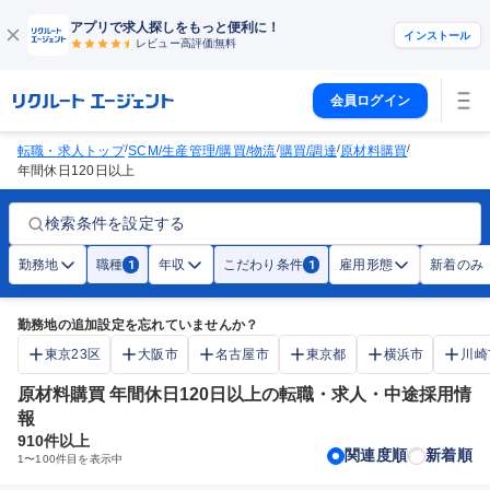
アプリで求人探しをもっと便利に！
インストール
レビュー高評価
無料
会員ログイン
/
/
/
/
転職・求人トップ
SCM/生産管理/購買/物流
購買/調達
原材料購買
年間休日120日以上
検索条件を設定する
勤務地
職種
年収
こだわり条件
雇用形態
新着のみ
1
1
勤務地の追加設定を忘れていませんか？
東京23区
大阪市
名古屋市
東京都
横浜市
川崎
原材料購買 年間休日120日以上の転職・求人・中途採用情
報
910
件以上
関連度順
新着順
1
〜
100
件目を表示中