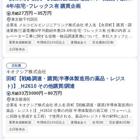
4年/在宅･フレックス有 購買企画
27万円～35万円
月給
東京都千代田区
企業名 メルコビルエンジニアリング株式会社 求人名 【永田町】購買・調
達業務/三菱電機G/平均勤続年数19.4年/在宅･フレックス有 仕事の内容 エ
レベーター工事に関する役務・物品調達業務について、本社スタッフとし
て全国拠点の業務支援・運用改善を行いながら、発注業務も担当。 ＜１＞
業界未経験歓迎
年間休日120日以上
退職金あり
完全週休2日制
全国調達部門スタッフ業務 全国６拠点の調達業務を横断的に支援し、ルー
土日祝休み
ルや業務プロセスの整備・改善を実施。購買システムの主管として業務要
件の整理、システム導入・運用設計、改善対応、関係部門との調整を行い
ます。 ＜２＞役務・物品の発注業務 設計・工事・製造部門からの依頼に
正社員
基づき、調達先と調整しながら見積取得、価格・条件調整、発注、納期管
キオクシア株式会社
理を実施。案件ごとに社内外と連携し、発注が適正・円滑に進むよう管
田町【戦略調達・購買(半導体製造用の薬品・レジス
理・調整します。 募集職種 【永田町】購買・調達業務/三菱電機G/平均勤
ト)】_H2610 その他購買/調達
続年数19.4年/在宅･フレックス有
33万3000円～80万円
月給
東京都港区
企業名 キオクシア株式会社 求人名 田町【戦略調達・購買(半導体製造用の
薬品・レジスト)】_H2610 仕事の内容 半導体製造の前工程（ウェーハ上
に回路を形成する工程）で使用される、薬品やレジスト等の材料における
バイヤー業務および調達戦略の立案・実行をお任せします。 【詳細】■新
業界未経験歓迎
年間休日120日以上
退職金あり
在宅OK
完全週休2日制
規材料のソーシング（候補先探索）：開発部門が検討している次世代製品
土日祝休み
用の新材料について、開発担当と連携しながら最適なサプライヤーを世界
中から探索・選定します。■キャパシティ・プランニング（供給能力確