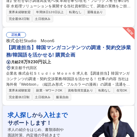
達】全社を挙げ調達高度化へ/変革期を牽引/在宅・フレックス有 仕事の内
容 水処理ソリューションを展開する当社資材部にて、調達の実務をご担当
いただきます。攻めの調達への転換を目指し、将来的には全社横断の調達
業界未経験歓迎
年間休日120日以上
転勤なし
退職金あり
戦略企画やコスト削減、BCP強化に挑戦いただける環境です。 ■水処理プ
完全週休2日制
土日祝休み
ラントに関わる資材・設備の調達、外注工事契約■設計段階から入り込む
コスト削減提案（フロントローディング）■サプライヤーの最適化・評
価、調達DXの推進■法令遵守（下請法など）やBCP（事業継続計画）の強
正社員
化 【仕事の魅力】機能別組織への移行期に伴い、裁量が大きく変革を牽引
株式会社Studio Moon6
できる環境です。 募集職種 【戦略調達】全社を挙げ調達高度化へ/変革期
【調達担当】韓国マンガコンテンツの調達・契約交渉業
を牽引/在宅・フレックス有
務/韓国語を活かせる! 購買企画
28万9230円以上
月給
東京都千代田区
企業名 株式会社Ｓｔｕｄｉｏ Ｍｏｏｎ６ 求人名 【調達担当】韓国マンガ
コンテンツの調達・契約交渉業務/韓国語を活かせる！ 仕事の内容 当社は
海外発『Webtoon』（縦読み形式・フルカラーの漫画）の調達・流通を行
っております。韓国コンテンツの理解と韓国語スキルを活かし、調達業務
業界未経験歓迎
副業・WワークOK
資格取得支援あり
転勤なし
在宅OK
を中核としつつ、韓国の素晴らしい作品を日本の読者に届ける「文 化の架
完全週休2日制
土日祝休み
服装自由
け橋」としての役割を担っていただきます。 【詳細】■韓国マンガコンテ
ンツの調達・契約交渉業務（契約締結、納品・素材管理、条件交渉、権利
確認など）■韓国企業との折衝・連絡（メール、MTG、翻訳対応）■韓国
求人探し
入社まで
から
出張と現地イベント参加・商談■新規コンテンツプロバイダーの開拓 募集
サポートします！
職種 【調達担当】韓国マンガコンテンツの調達・契約交渉業務/韓国語を
活かせる！
求人の紹介をはじめ、書類添削や
面談対策、内定後の手続きまで