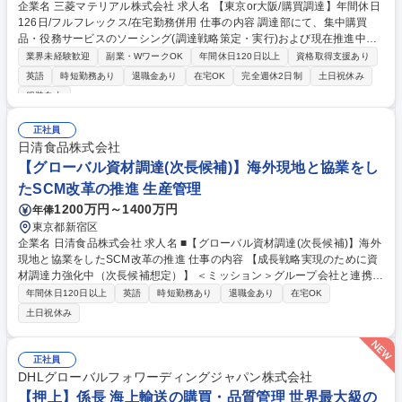
企業名 三菱マテリアル株式会社 求人名 【東京or大阪/購買調達】年間休日
126日/フルフレックス/在宅勤務併用 仕事の内容 調達部にて、集中購買
品・役務サービスのソーシング(調達戦略策定・実行)および現在推進中の
調達DX活動(新システム導入・業務プロセス改善など)をそれぞれ50%ずつ
業界未経験歓迎
副業・WワークOK
年間休日120日以上
資格取得支援あり
のウェイトでお任せします。 【詳細】■集中購買品の担当品目購買業務(5
英語
時短勤務あり
退職金あり
在宅OK
完全週休2日制
土日祝休み
0%)：社内外の調達メンバーや関係部門と協業し、品質・コスト・納期の
服装自由
最適化に向けた調達方針・戦略の策定および実行を担当。■調達DX推進業
務(50%)：新システムの導入、全社調達品の業務基盤構築、業務プロセス
正社員
改善の推進。【魅力】関係者が多岐に渡るため、高い折衝力を活かし全社
日清食品株式会社
的な仕組み構築をリードできる達成感・やりがいを得られます。出張は月
【グローバル資材調達(次長候補)】海外現地と協業をし
1-2回程度。 募集職種 【東京or大阪/購買調達】年間休日126日/フルフレッ
クス/在宅勤務併用
たSCM改革の推進 生産管理
1200万円～1400万円
年俸
東京都新宿区
企業名 日清食品株式会社 求人名 ■【グローバル資材調達(次長候補)】海外
現地と協業をしたSCM改革の推進 仕事の内容 【成長戦略実現のために資
材調達力強化中（次長候補想定）】 ＜ミッション＞グループ会社と連携し
たSCM改革、ローバルな環境変化(災害/病害/政治的リスク等)に対応でき
年間休日120日以上
英語
時短勤務あり
退職金あり
在宅OK
るSCM確立、SDGsに即した資材調達の推進 【具体的には】 ・海外現地
土日祝休み
法人と国内グループ事業会社の資材調達を積極支援 ・各国で共通で使用さ
れる資材の共同調達を推進し、グループ全体でのシナジー効果を発揮 ・原
料資材のサプライチェーン構築 ・コモディティ資材の相場動向を共有しグ
正社員
ループ全体へ方向性や方針発信 ・グローバル視点で原材料／サプライヤー
DHLグローバルフォワーディングジャパン株式会社
探索、および供給ルート開拓 募集職種 ■【グローバル資材調達(次長候
【押上】係長 海上輸送の購買・品質管理 世界最大級の