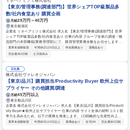
ミネベアミツミ株式会社
【東京/管理事務(調達部門)】世界シェアTOP級製品多
数/社内食堂あり 購買企画
29万円～40万円
月給
東京都港区
企業名 ミネベアミツミ株式会社 求人名 【東京/管理事務(調達部門)】世界
シェアTOP級製品多数/社内食堂あり 仕事の内容 グループ全体の調達・物
流部門の本部機能(業務管理部)にて、購買管理業務全般をお任せします。
各種契約管理やコンプライアンス対応、新組織の業務移行支援など、事業
業界未経験歓迎
年間休日120日以上
時短勤務あり
退職金あり
基盤を支える役割を担って頂きます。 【詳細】 ■取引先情報管理、および
完全週休2日制
土日祝休み
取引基本契約管理業務■経営統合(M&A)対応■取適法、独占禁止法など行
政・コンプライアンス対応業務■CSR調達関連業務■資材部規程の管理■設
備投資対応■取引先倒産時対応■社内教育用教材の作成■会議体運営 募集職
正社員
種 【東京/管理事務(調達部門)】世界シェアTOP級製品多数/社内食堂あり
株式会社ヴァレオジャパン
【東京/品川】購買担当/Productivity Buyer 欧州上位サ
プライヤー その他購買/調達
45万円以上
月給
東京都品川区
企業名 株式会社ヴァレオジャパン 求人名 【東京/品川】購買担当/Producti
vity Buyer★欧州上位サプライヤー 仕事の内容 サイト全体の材料コスト競
争力を高めるため、以下の業務を推進します。 (1)戦略的な生産性向上（P
roductivity）の推進：■予算に基づきコスト削減を計画・実行(2)サプライ
業界未経験歓迎
年間休日120日以上
退職金あり
在宅OK
完全週休2日制
ヤーマネジメント：■主要サプライヤー（KAP）との関係構築・管理を行