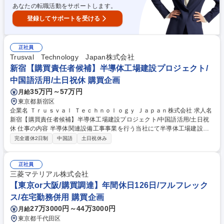
あなたの転職活動をサポートします。
登録してサポートを受ける
正社員
Trusval Technology Japan株式会社
新宿【購買責任者候補】半導体工場建設プロジェクト/
中国語活用/土日祝休 購買企画
35万円～57万円
月給
東京都新宿区
企業名 Ｔｒｕｓｖａｌ Ｔｅｃｈｎｏｌｏｇｙ Ｊａｐａｎ株式会社 求人名
新宿【購買責任者候補】半導体工場建設プロジェクト/中国語活用/土日祝
休 仕事の内容 半導体関連設備工事事業を行う当社にて半導体工場建設等
の購買・調達をお任せします。 設備機器や資材調達、価格交渉から原価管
完全週休2日制
中国語
土日祝休み
理まで幅広く担当し、将来は購買部門の中核として活躍していただきま
す。 ■半導体工場建設や設備工事における機器・資材の調達、価格交渉 ■
発注書の作成、納期・品質管理、既存取引先との関係構築 ■新規サプライ
正社員
ヤーの開拓・評価および工事原価管理・コストダウン ■施工管理やPMと
三菱マテリアル株式会社
の調整、契約内容の管理、データ分析と改善提案 ※熊本や広島など全国の
【東京or大阪/購買調達】年間休日126日/フルフレック
プロジェクト先への出張・転勤が発生します 募集職種 新宿【購買責任者
ス/在宅勤務併用 購買企画
候補】半導体工場建設プロジェクト/中国語活用/土日祝休
27万3000円～44万3000円
月給
東京都千代田区