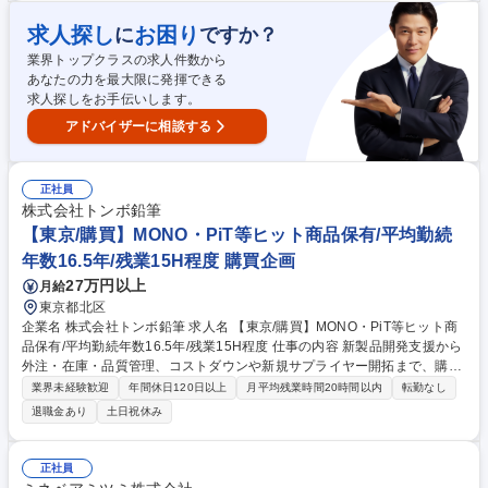
ライアンス対応業務(法改正のグループ内周知、自主監査、立ち入り監査
対応等)■CSR関連業務(CSR調達ガイドラインの改訂、サプライチェーン
求人探し
お困り
に
ですか？
への遵守要求、客先からの調査対応等)■業務規程の管理■取引先信用調査
業界トップクラスの求人件数から
とグループ内情報共有■社内教育用教材の作成と受講管理■会議体運営と議
あなたの力を最大限に発揮できる
事作成 募集職種 【東京/管理事務(調達部門)】世界シェアTOP級製品多数/
求人探しをお手伝いします。
社内食堂あり
アドバイザーに相談する
正社員
株式会社トンボ鉛筆
【東京/購買】MONO・PiT等ヒット商品保有/平均勤続
年数16.5年/残業15H程度 購買企画
27万円以上
月給
東京都北区
企業名 株式会社トンボ鉛筆 求人名 【東京/購買】MONO・PiT等ヒット商
品保有/平均勤続年数16.5年/残業15H程度 仕事の内容 新製品開発支援から
外注・在庫・品質管理、コストダウンや新規サプライヤー開拓まで、購買
業務全般を担当。 【業務内容】■部材、外注委託加工部品の業者との調整
業界未経験歓迎
年間休日120日以上
月平均残業時間20時間以内
転勤なし
業務及び生産部門への入荷管理業務 ■部材、外注加工部品の納入時品質確
退職金あり
土日祝休み
認、検収業務 ■部材、外注加工部品の品質改善業務、納期、数量改善業務
■購買部品の品質異常に関し、業者への品質対策交渉 ■生産管理システム
への購買部品入力業務 募集職種 【東京/購買】MONO・PiT等ヒット商品
正社員
保有/平均勤続年数16.5年/残業15H程度