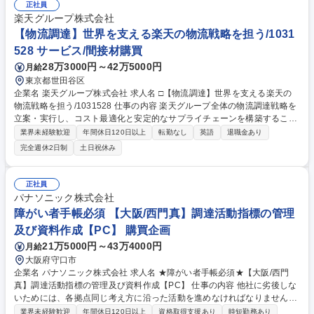
正社員
楽天グループ株式会社
【物流調達】世界を支える楽天の物流戦略を担う/1031
528 サービス/間接材購買
28万3000円～42万5000円
月給
東京都世田谷区
企業名 楽天グループ株式会社 求人名 □【物流調達】世界を支える楽天の
物流戦略を担う/1031528 仕事の内容 楽天グループ全体の物流調達戦略を
立案・実行し、コスト最適化と安定的なサプライチェーンを構築すること
がミッションです。具体的には、 ■最適な調達戦略（ソーシング・コスト
業界未経験歓迎
年間休日120日以上
転勤なし
英語
退職金あり
削減等）の策定および実行 ■市場動向、コスト構造、サプライヤー動向の
完全週休2日制
土日祝休み
詳細な調査・分析 ■価格査定、ベンチマーク分析を用いた妥当性評価と条
件交渉 ■購買実績データの分析に基づくコスト最適化施策の推進 ■各種契
約書のレビュー、交渉、締結、およびリスク管理業務 ■RFP（提案依頼
正社員
書）・RFQ（見積依頼書）の作成・評価 各事業部門と密に連携しなが
パナソニック株式会社
ら、会社の競争力に直結する戦略的な意思決定に深く携わります。 募集職
障がい者手帳必須 【大阪/西門真】調達活動指標の管理
種 □【物流調達】世界を支える楽天の物流戦略を担う/1031528
及び資料作成【PC】 購買企画
21万5000円～43万4000円
月給
大阪府守口市
企業名 パナソニック株式会社 求人名 ★障がい者手帳必須★【大阪/西門
真】調達活動指標の管理及び資料作成【PC】 仕事の内容 他社に劣後しな
いためには、各拠点同じ考え方に沿った活動を進めなければなりません
が、KPIを始めとした指標やデータを管理分析することにより、いち早く
業界未経験歓迎
年間休日120日以上
資格取得支援あり
時短勤務あり