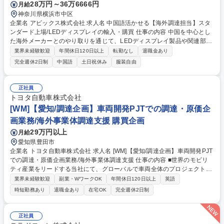
28万円～36万6666円
月給
神奈川県横浜市中区
企業名 アビックス株式会社 求人名 中国語活かせる【海外調達担当】スタ
ンダード上場/LEDディスプレイの輸入・購買 仕事の内容 中国を中心とし
た海外メーカーとのやり取りを通じて、LEDディスプレイ製品や関連部材
の調達を担当。品質・コスト・納期(QCD)のバランスを意識しながら、製
業界未経験歓迎
年間休日120日以上
転勤なし
退職金あり
品の安定供給に貢献する重要なポジションです。 ・中国を中心としたLED
完全週休2日制
中国語
土日祝休み
服装自由
メーカーとの折衝・交渉 ・発注、納期管理・調整 ・製品仕様や価格の確
認・見積取得 ・サンプル確認や品質チェックの対応 ★必要に応じて中国
の現地出張あり 募集職種 中国語活かせる【海外調達担当】スタンダード
正社員
上場/LEDディスプレイの輸入・購買
トヨタ自動車株式会社
[WM]【愛知/調達企画】車両開発PJTでの調達・原価企
画業務/海外事業体調達支援 購買企画
29万円以上
月給
愛知県豊田市
企業名 トヨタ自動車株式会社 求人名 [WM]【愛知/調達企画】車両開発PJT
での調達・原価企画業務/海外事業体調達支援 仕事の内容 ■世界のモビリ
ティ産業をリードする当社にて、グローバルで車両全体のプロジェクトマ
ネジメントを通じた、発注戦略立案と仕入先決定管理/原価低減戦略立案を
業界未経験歓迎
副業・WワークOK
年間休日120日以上
英語
お任せします。 【詳細】■車両開発プロジェクトの調達プロジェクトマネ
時短勤務あり
退職金あり
在宅OK
完全週休2日制
ジメント(カローラ、ヤリスなどの中・小型車 もしくは レクサス・GR・
電動車を担当) ■海外事業体調達業務の支援(発注戦略立案、現地調達化支
援等) 【ミッション】車両原価における外注品原価割合は7割を越え、トヨ
正社員
タの調達は安全/品質/供給/原価を造り込む役割を担っています。その役割