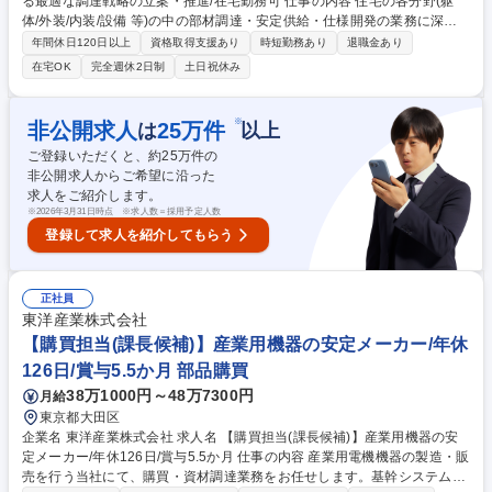
る最適な調達戦略の立案・推進/在宅勤務可 仕事の内容 住宅の各分野(躯
体/外装/内装/設備 等)の中の部材調達・安定供給・仕様開発の業務に深く
携わり、品質/供給/コスト/環境配慮の観点での最適な調達戦略の立案とそ
年間休日120日以上
資格取得支援あり
時短勤務あり
退職金あり
の推進を社内外の関係者と協同し担って頂きます。 【募集背景】 住宅事
在宅OK
完全週休2日制
土日祝休み
業を取り巻く様々な環境変化の中、多岐にわたる住宅構成部材の調達戦略
や開発購買業務にも新たな発想に基づく活動が重要になってきておりま
す。住宅関係の他社での知見や他業界での知見をもとに、当社の中で新た
※
非公開求人
25
万件
は
以上
な発想での活動を提案・推進頂ける人材が必要であり、募集いたします。
ご登録いただくと、約
25
万件の
募集職種 【開発購買業務】住宅分野における最適な調達戦略の立案・推
非公開求人からご希望に沿った
進/在宅勤務可
求人をご紹介します。
※
2026年3月31日時点 ※求人数＝採用予定人数
登録して求人を紹介してもらう
正社員
東洋産業株式会社
【購買担当(課長候補)】産業用機器の安定メーカー/年休
126日/賞与5.5か月 部品購買
38万1000円～48万7300円
月給
東京都大田区
企業名 東洋産業株式会社 求人名 【購買担当(課長候補)】産業用機器の安
定メーカー/年休126日/賞与5.5か月 仕事の内容 産業用電機機器の製造・販
売を行う当社にて、購買・資材調達業務をお任せします。基幹システムを