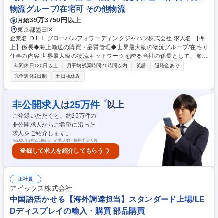
補)】海外現地と協業をしたSCM改革の推進
物流グループ/在宅可 その他物流
39万3750円以上
月給
東京都墨田区
企業名 ＤＨＬグローバルフォワーディングジャパン株式会社 求人名 【押
上】係長◆海上輸送の購買・品質管理◆世界最大級の物流グループ/在宅可
仕事の内容 世界最大級の物流ネットワークを誇る当社の係長として、船会
社・国内協力会社等からの購買と品質管理をお任せします。市場の需給予
年間休日120日以上
月平均残業時間20時間以内
英語
退職金あり
測から戦略策定、価格設定まで、ビジネスの根幹に関わる重要なポジショ
完全週休2日制
土日祝休み
ンです。 【詳細】 ■コンテナ貸切や混載輸送における戦略策定、顧客から
の見積依頼対応 ■マーケット需給予測、分析による販売価格設定 ■船会社
や協力会社に対する輸送価格や積載スペースの交渉・調整・提案 ■船会社
※
非公開求人
25
万件
は
以上
や協力会社との関係構築、新規契約、評価、定例会議などの管理業務 ■新
ご登録いただくと、約
25
万件の
規・既存顧客への同行訪問、入札・見積もり支援等 募集職種 【押上】係
非公開求人からご希望に沿った
長◆海上輸送の購買・品質管理◆世界最大級の物流グループ/在宅可
求人をご紹介します。
※
2026年3月31日時点 ※求人数＝採用予定人数
登録して求人を紹介してもらう
正社員
アビックス株式会社
中国語活かせる【海外調達担当】スタンダード上場/LE
Dディスプレイの輸入・購買 部品購買