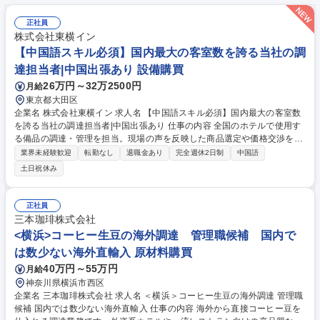
正社員
株式会社東横イン
【中国語スキル必須】国内最大の客室数を誇る当社の調
達担当者|中国出張あり 設備購買
26万円～32万2500円
月給
東京都大田区
企業名 株式会社東横イン 求人名 【中国語スキル必須】国内最大の客室数
を誇る当社の調達担当者|中国出張あり 仕事の内容 全国のホテルで使用す
る備品の調達・管理を担当。現場の声を反映した商品選定や価格交渉を通
じ、品質・コスト・供給体制の最適化を推進します。 ≪詳細≫ ■中国・国
業界未経験歓迎
転勤なし
退職金あり
完全週休2日制
中国語
内メーカーとの関係構築、折衝、発注、価格交渉 ■納期管理および輸送ス
土日祝休み
ケジュールの調整 ■不具合発生時の原因究明・改善交渉 ■ホテル備品選
定、検証店舗でのテスト運用（月1回程度訪問） ■倉庫の在庫管理・納品
確認 募集職種 【中国語スキル必須】国内最大の客室数を誇る当社の調達
正社員
担当者|中国出張あり
三本珈琲株式会社
<横浜>コーヒー生豆の海外調達 管理職候補 国内で
は数少ない海外直輸入 原材料購買
40万円～55万円
月給
神奈川県横浜市西区
企業名 三本珈琲株式会社 求人名 ＜横浜＞コーヒー生豆の海外調達 管理職
候補 国内では数少ない海外直輸入 仕事の内容 海外から直接コーヒー豆を