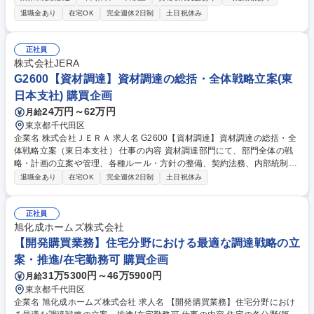
課題を掴み、解決していくことが求められています。 【具体的な仕事内
退職金あり
在宅OK
完全週休2日制
土日祝休み
容】各種システムからデータを抽出。あるいは国内外から送付されてくる
報告データを結合、まずは定型フォームにとりまとめを行って頂く事から
始め、さらには創意工夫を凝らし、より良い姿を目指し、ともに変革を進
正社員
めていきたいと思います。 そのためには、国内外の社内調達メンバー、社
株式会社JERA
外サプライヤーの人たちとのコミュニケーションも必要になります。 募集
G2600【資材調達】資材調達の総括・全体戦略立案(東
職種 ★障がい者手帳必須★【大阪/西門真】調達活動指標の管理及び資料
日本支社) 購買企画
作成【PC】
24万円～62万円
月給
東京都千代田区
企業名 株式会社ＪＥＲＡ 求人名 G2600【資材調達】資材調達の総括・全
体戦略立案（東日本支社） 仕事の内容 資材調達部門にて、部門全体の戦
略・計画の立案や管理、各種ルール・方針の整備、契約法務、内部統制の
推進、人財育成などをお任せします。仕組み構築を通じて発電所の安定運
退職金あり
在宅OK
完全週休2日制
土日祝休み
営と企業価値最大化に貢献します。 (1)資材調達全般の総括業務：業務計
画の策定・管理、監査対応、非常時災害対応(BCP方針等)、部門横断プロ
ジェクトの推進 (2)各種業務基盤の整備：規程・マニュアル・契約書ひな
正社員
形の整備、適正取引やコンプライアンスの推進、資材調達における内部統
旭化成ホームズ株式会社
制対応、部門内の人財育成 ◆調達を支える仕組みを構築し、バックオフィ
【開発購買業務】住宅分野における最適な調達戦略の立
ス機能として組織運営や会社利益の最大化を牽引する重要な役割です。 募
案・推進/在宅勤務可 購買企画
集職種 G2600【資材調達】資材調達の総括・全体戦略立案（東日本支
31万5300円～46万5900円
月給
社）
東京都千代田区
企業名 旭化成ホームズ株式会社 求人名 【開発購買業務】住宅分野におけ