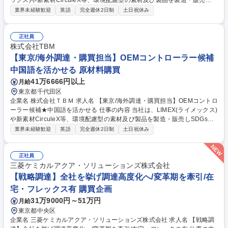
ックス)や新素材CirculeX等、環境配慮型の素材及び製品を製造・販売しS
DGsに貢献するユニコーン企業です。そんな当社にて《海外調達・購買担
業界未経験歓迎
英語
完全週休2日制
土日祝休み
当》を募集いたします！ 急拡大する顧客需要に応えるため、各種自社製品
の海外調達や購買戦略の策定、委託先選定、国内外の輸送手配などサプラ
イチェーンの最適化を担います。 【具体的には】■調達・購買戦略の策定
正社員
■委託先選定および管理 ■各種契約締結・価格交渉 ■原価見積もり作成・低
株式会社TBM
減活動 ■担当商品のQCD最適化 ■輸出入含む国内外輸送の手配・最適物流
【東京/海外調達・購買担当】OEMコントローラー候補
の構築など 募集職種 【東京/海外調達・LIMEX購買担当候補】SDGs/新素
中国語を活かせる 原材料購買
材LIMEX/ユニコーン企業★
41万6666円以上
月給
東京都千代田区
企業名 株式会社ＴＢＭ 求人名 【東京/海外調達・購買担当】OEMコントロ
ーラー候補★中国語を活かせる 仕事の内容 当社は、LIMEX(ライメックス)
や新素材CirculeX等、環境配慮型の素材及び製品を製造・販売しSDGsに
貢献するユニコーン企業です。そんな当社にて《海外調達・購買担当》を
業界未経験歓迎
英語
完全週休2日制
土日祝休み
募集いたします！ 急拡大する顧客需要に応えるため、各種自社製品の海外
調達や購買戦略の策定、委託先選定、国内外の輸送手配などサプライチェ
ーンの最適化を担います。 【具体的には】■調達・購買戦略の策定 ■委託
正社員
先選定および管理 ■各種契約締結・価格交渉 ■原価見積もり作成・低減活
三菱ケミカルアクア・ソリューションズ株式会社
動 ■担当商品のQCD最適化 ■輸出入含む国内外輸送の手配・最適物流の構
【戦略調達】全社を挙げ調達高度化へ/変革期を牽引/在
築など 募集職種 【東京/海外調達・購買担当】OEMコントローラー候補★
宅・フレックス有 購買企画
中国語を活かせる
31万9000円～51万円
月給
東京都中央区
企業名 三菱ケミカルアクア・ソリューションズ株式会社 求人名 【戦略調