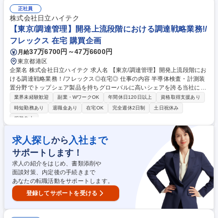
認）：当社の数年先の中長期生産計画に対し、サプライヤー側の生産能力
正社員
や原材料の確保状況が十分であるかを精査し、将来的なボトルネックを解
株式会社日立ハイテク
消します。■戦略的価格交渉・アロケーション決定 募集職種 田町【戦略調
【東京/調達管理】開発上流段階における調達戦略業務!/
達・購買(半導体製造用の薬品・レジスト)】_H2610
フレックス 在宅 購買企画
37万6700円～47万6600円
月給
東京都港区
企業名 株式会社日立ハイテク 求人名 【東京/調達管理】開発上流段階にお
ける調達戦略業務！/フレックス◎在宅◎ 仕事の内容 半導体検査・計測装
置分野でトップシェア製品を持ちグローバルに高いシェアを誇る当社に
て、サプライヤー管理および各種予実算管理等の業務をお任せします。調
業界未経験歓迎
副業・WワークOK
年間休日120日以上
資格取得支援あり
達から技術レベルの底上げを図っていく重要業務です ○調達横断施策の立
時短勤務あり
退職金あり
在宅OK
完全週休2日制
土日祝休み
案・推進と調達額・原価低減の予実管理 ○下請法・建業法・印紙税法の法
服装自由
令対応と関連部署への教育 ○国税局・会計士・日立G等の各種監査およびJ
-SOX対応に向けた進捗管理 ○調達部門の経費・固定資産・情報セキュリテ
求人探し
入社まで
から
ィ/CSR管理を本社と推進 ○サプライヤー口座・契約書などのサプライヤマ
ネジメントをバイヤーと協働で実施 ○部内インフラ対応やDX推進に関与
サポートします！
し、業務プロセスの効率化を支援 募集職種 【東京/調達管理】開発上流段
求人の紹介をはじめ、書類添削や
階における調達戦略業務！/フレックス◎在宅◎
面談対策、内定後の手続きまで
あなたの転職活動をサポートします。
登録してサポートを受ける