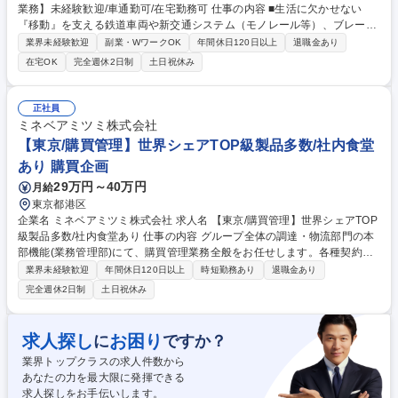
業務】未経験歓迎/車通勤可/在宅勤務可 仕事の内容 ■生活に欠かせない
『移動』を支える鉄道車両や新交通システム（モノレール等）、ブレーキ
装置に使用する部品の調達業務をお任せします。広島はもちろん、世界各
業界未経験歓迎
副業・WワークOK
年間休日120日以上
退職金あり
国で利用されている車両に関わる業務です。 ■営業が受注した車両やブレ
在宅OK
完全週休2日制
土日祝休み
ーキ装置の製造の必要な材料や部品をあらゆる資材・部品メーカーとやり
取りをしながら調達します。 【業務内容】■部品発注業務 ■サプライヤー
との連絡調整 ■既存サプライヤーへの発注量管理と新規サプライヤーの能
正社員
力調査・評価 ■試作品・初品発注取りまとめ ■転注対応 ■納期フォロー ■
ミネベアミツミ株式会社
サプライチェーン改善 ★製品の物流業務にも携わることができます。 募
【東京/購買管理】世界シェアTOP級製品多数/社内食堂
集職種 【広島/鉄道車両・ブレーキ部品の調達業務】未経験歓迎/車通勤可/
あり 購買企画
在宅勤務可
29万円～40万円
月給
東京都港区
企業名 ミネベアミツミ株式会社 求人名 【東京/購買管理】世界シェアTOP
級製品多数/社内食堂あり 仕事の内容 グループ全体の調達・物流部門の本
部機能(業務管理部)にて、購買管理業務全般をお任せします。各種契約管
理やコンプライアンス対応、新組織の業務移行支援など、多岐にわたる業
業界未経験歓迎
年間休日120日以上
時短勤務あり
退職金あり
務で事業基盤を支える役割です。 【詳細】 ■取引先情報管理、および取引
完全週休2日制
土日祝休み
基本契約管理業務■経営統合(M&A)対応■取適法、独占禁止法など行政・コ
ンプライアンス対応業務■CSR調達関連業務■資材部規程の管理■設備投資
対応■取引先倒産時対応■社内教育用教材の作成■会議体運営 募集職種 【東
求人探し
お困り
に
ですか？
京/購買管理】世界シェアTOP級製品多数/社内食堂あり
業界トップクラスの求人件数から
あなたの力を最大限に発揮できる
求人探しをお手伝いします。