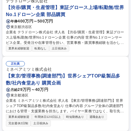
テラドローン株式会社
を体現し競争力確保するための調達・原価低減戦略を立案いただきます。
【渋谷/購買・生産管理】東証グロース上場/転勤無/世界
募集職種 [WM]【愛知/調達企画】車両開発PJTでの調達・原価企画業務/海
No.1ドローン企業 部品購買
外事業体調達支援
400万円～500万円
年俸
東京都渋谷区
企業名 テラドローン株式会社 求人名 【渋谷/購買・生産管理】東証グロー
ス上場/転勤無/世界No.1ドローン企業 仕事の内容 世界No.1ドローンサー
ビス企業。受発注や在庫管理を担い、営業事務・購買事務経験を活かして
SCM領域へキャリアアップできるポジションです。 【詳細】■受注予測・
業界未経験歓迎
転勤なし
土日祝休み
管理■在庫把握・在庫管理■部品発注・調達(約200個の部品を担当)■生産・
工程進捗管理 【仕事の魅力】調達～生産～在庫～出荷まで一連のSCMプ
ロセスに携われます。国内外を含めたサプライチェーンの構築や、マニュ
正社員
アル作成・業務標準化を主導する「ハブ」として中心的な役割を担えるや
ミネベアミツミ株式会社
りがいがあります。多様なドローンプロダクトの量産化に貢献できるポジ
【東京/管理事務(調達部門)】世界シェアTOP級製品多
ションです。 募集職種 【渋谷/購買・生産管理】東証グロース上場/転勤無/
数/社内食堂あり 購買企画
世界No.1ドローン企業
29万円～40万円
月給
東京都港区
企業名 ミネベアミツミ株式会社 求人名 【東京/管理事務(調達部門)】世界
シェアTOP級製品多数/社内食堂あり 仕事の内容 グループ全体の調達部門
における管理・支援業務を担当します。バイヤー業務ではなく、取引先や
契約の管理、取適法・独占禁止法等のコンプライアンス対応、CSR推進な
業界未経験歓迎
年間休日120日以上
時短勤務あり
退職金あり
ど多岐にわたる本部機能業務をお任せします。 【詳細】■取引先情報管
完全週休2日制
土日祝休み
理、および取引基本契約管理業務■取適法、独占禁止法など行政・コンプ