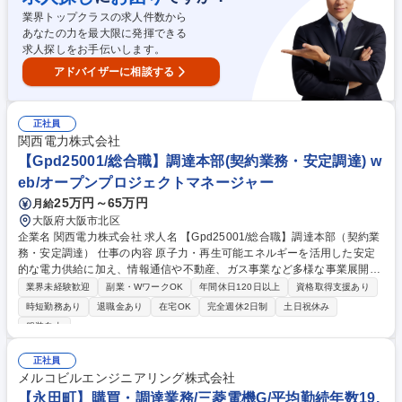
業を支える活躍が期待されます。 募集職種 【東京/購買】働きやすさ◎自
業界トップクラスの求人件数から
社工場勤務/無借金安定経営/転勤無/WEB面接可
あなたの力を最大限に発揮できる
求人探しをお手伝いします。
アドバイザーに相談する
正社員
関西電力株式会社
【Gpd25001/総合職】調達本部(契約業務・安定調達) w
eb/オープンプロジェクトマネージャー
25万円～65万円
月給
大阪府大阪市北区
企業名 関西電力株式会社 求人名 【Gpd25001/総合職】調達本部（契約業
務・安定調達） 仕事の内容 原子力・再生可能エネルギーを活用した安定
的な電力供給に加え、情報通信や不動産、ガス事業など多様な事業展開を
している当社で、長期的に安定したサプライチェーン構築に向け取り組ん
業界未経験歓迎
副業・WワークOK
年間休日120日以上
資格取得支援あり
でいただきます。 取引先において経営者の後継や職人等の人材不足、脆弱
時短勤務あり
退職金あり
在宅OK
完全週休2日制
土日祝休み
な経営基盤であるなど、サプライチェーン上の課題について、社内外連携
服装自由
の関係箇所と連携し下記業務に携わっていただきます。 ・取引先との関係
構築、リスク管理 ・安定調達に向けた課題解決 ・原価低減による競争力
正社員
確保 募集職種 【Gpd25001/総合職】調達本部（契約業務・安定調達）
メルコビルエンジニアリング株式会社
【永田町】購買・調達業務/三菱電機G/平均勤続年数19.