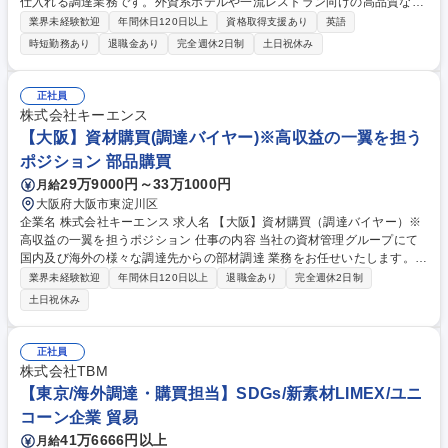
仕入れる調達業務です。外資系ホテルや一流レストラン向けの高品質な豆
の調達を担当、営業部門と連携しながら商品づくりにも関わります。 【詳
業界未経験歓迎
年間休日120日以上
資格取得支援あり
英語
細】海外のコーヒー生産者や商社との取引交渉、品質管理、価格交渉を担
時短勤務あり
退職金あり
完全週休2日制
土日祝休み
当します。営業部門からの特殊な豆の調達依頼に対応し、世界中のネット
ワークを活用して最適な仕入れ先を探します。PB商品開発にも関わり、
お客様の要望に応じた豆の調達を実現します。メールや電話での海外との
正社員
やり取りが中心で、基本的にはオフィスワークです。 募集職種 ＜横浜＞
株式会社キーエンス
コーヒー生豆の海外調達 管理職候補 国内では数少ない海外直輸入
【大阪】資材購買(調達バイヤー)※高収益の一翼を担う
ポジション 部品購買
29万9000円～33万1000円
月給
大阪府大阪市東淀川区
企業名 株式会社キーエンス 求人名 【大阪】資材購買（調達バイヤー）※
高収益の一翼を担うポジション 仕事の内容 当社の資材管理グループにて
国内及び海外の様々な調達先からの部材調達 業務をお任せいたします。世
界中から、適正な品質・最適なコストで部材調達を行うやりがいある仕事
業界未経験歓迎
年間休日120日以上
退職金あり
完全週休2日制
です。 バイヤーは当社の特徴である高収益・ファブレス・即日出荷の一翼
土日祝休み
を担っています。会社業績への貢献が実感できる仕事です。 【詳細】■部
材調達：発注~検収までの一連業務■納期交渉：調達先との交渉業務■取引
先管理：調達先への管理・指導など 【やりがい】オープンでフラットな社
正社員
風ですので、1人1人が自身で考え、責任を持って、自律的に働くことがで
株式会社TBM
きます。 募集職種 【大阪】資材購買（調達バイヤー）※高収益の一翼を
【東京/海外調達・購買担当】SDGs/新素材LIMEX/ユニ
担うポジション
コーン企業 貿易
41万6666円以上
月給