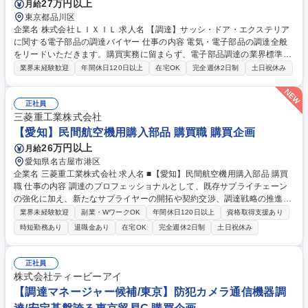
27万円以上
月給
東京都品川区
企業名 株式会社ＬＩＸＩＬ 求人名 【調達】サッシ・ドア・エクステリア
に関する電子部品の調達バイヤー 仕事の内容 電気・電子部品の調達全般
をリードいただきます。購買実務に留まらず、電子部品調達の業界標準に
基づくルール・プロセス・ガバナンスの設計と定着を主導しコスト最適化
業界未経験歓迎
年間休日120日以上
在宅OK
完全週休2日制
土日祝休み
と安定供給を行っていただきます。 ・サッシドア・エクステリア製品に関
する電気・電子部品の調達 ・サプライヤー様の選定・評価、価格交渉・改
善 ・安定供給のためのリスク管理、継続供給に向けた取り組み ・生産準
正社員
備に関する業務 ・支給材・貸与品の管理、サプライヤー様からの問い合わ
三菱重工業株式会社
せ対応 ・部門の業績管理業務 募集職種 【調達】サッシ・ドア・エクステ
【愛知】民間航空機用購入部品 購買職 購買企画
リアに関する電子部品の調達バイヤー
26万円以上
月給
愛知県名古屋市港区
企業名 三菱重工業株式会社 求人名 ■【愛知】民間航空機用購入部品 購買
職 仕事の内容 調達のプロフェッショナルとして、既存サプライチェーン
の強化に加え、新たなサプライヤーの開拓や契約交渉、調達戦略の推進を
担っていただきます。 社内外の多くの関係者と連携しながら、安定供給と
業界未経験歓迎
副業・WワークOK
年間休日120日以上
資格取得支援あり
競争力向上を実現し、事業成長を支える重要な役割を果たしていただくこ
時短勤務あり
退職金あり
在宅OK
完全週休2日制
土日祝休み
とを期待しています。 【業務詳細】調達担当として、見積取得から価格・
契約交渉、納入管理、支払対応、品質・納期課題の解決まで、調達業務全
般を幅広く担当していただきます。担当するのは数社から十数社のサプラ
正社員
イヤーで、社内外の多様な関係者と連携しながら、安定供給と競争力向上
株式会社ティービーアイ
の実現を目指します 募集職種 ■【愛知】民間航空機用購入部品 購買職
【調達マネージャー候補/東京】防犯カメラ通信機器調