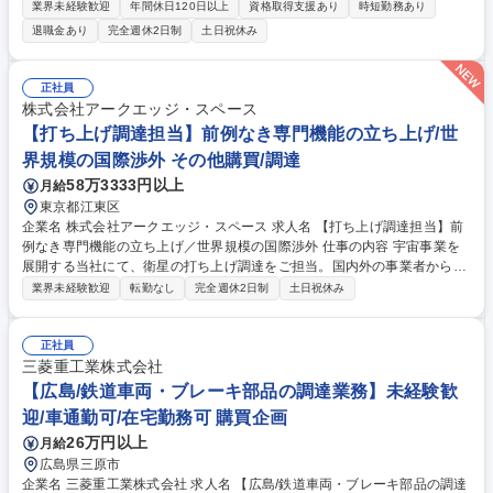
用いた発注・納期管理を中心に、将来的には資材部を牽引するマネジメン
業界未経験歓迎
年間休日120日以上
資格取得支援あり
時短勤務あり
ト業務への参画を期待します。 ■基幹システムを使用した発注・納期・在
退職金あり
完全週休2日制
土日祝休み
庫管理業務 ■仕入先との価格調整・交渉（取引先はほぼ固定されており対
応しやすい） ■技術・製造部門等、社内関連部署との納期・工程調整 ■法
令順守（取適法等）の確認・承認、資料作成 ■チーム運営のサポート、メ
正社員
ンバーの業務進捗フォロー ■資材関連の事業計画立案・業務フロー改善の
株式会社アークエッジ・スペース
提案 募集職種 【購買担当(課長候補)】産業用機器の安定メーカー/年休126
【打ち上げ調達担当】前例なき専門機能の立ち上げ/世
日/賞与5.5か月
界規模の国際渉外 その他購買/調達
58万3333円以上
月給
東京都江東区
企業名 株式会社アークエッジ・スペース 求人名 【打ち上げ調達担当】前
例なき専門機能の立ち上げ／世界規模の国際渉外 仕事の内容 宇宙事業を
展開する当社にて、衛星の打ち上げ調達をご担当。国内外の事業者から枠
を確保し、英語での契約交渉や履行管理を主導します。開発進捗と統合し
業界未経験歓迎
転勤なし
完全週休2日制
土日祝休み
たリスク管理を行い、自社の調達機能を構築します。 ■打ち上げ枠の安定
確保と関係構築 ■英語による契約交渉・締結・履行管理 ■開発スケジュー
ルとの統合及びリスク管理 ■中長期の調達戦略ポートフォリオ立案 ■安全
正社員
審査・輸出管理等周辺業務の総合調整 【仕事の魅力】国内前例なき専門領
三菱重工業株式会社
域を立ち上げ、自らの交渉力で宇宙事業の根幹と標準を創り上げる手応え
【広島/鉄道車両・ブレーキ部品の調達業務】未経験歓
があります。 募集職種 【打ち上げ調達担当】前例なき専門機能の立ち上
迎/車通勤可/在宅勤務可 購買企画
げ／世界規模の国際渉外
26万円以上
月給
広島県三原市
企業名 三菱重工業株式会社 求人名 【広島/鉄道車両・ブレーキ部品の調達