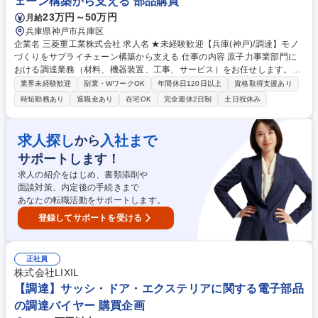
ェーン構築から支える 部品購買
23万円～50万円
月給
兵庫県神戸市兵庫区
企業名 三菱重工業株式会社 求人名 ★未経験歓迎【兵庫(神戸)/調達】モノ
づくりをサプライチェーン構築から支える 仕事の内容 原子力事業部門に
おける調達業務（材料、機器装置、工事、サービス）をお任せします。ビ
ジネスパートナーと共に原子力製品の付加価値を創造し、事業への貢献を
業界未経験歓迎
副業・WワークOK
年間休日120日以上
資格取得支援あり
果たす役割を担って頂くことを想定しております。 【詳細】国内外の市場
時短勤務あり
退職金あり
在宅OK
完全週休2日制
土日祝休み
トレンド・市況分析、事業戦略を踏まえた調達戦略立案から、ビジネスパ
ートナーとの価格/契約条件交渉を経た発注業務をお任せします。また関係
部門やビジネスパートナーの調整や取りまとめ役を担い、最適なサプライ
求人探し
入社まで
から
チェーンの構築をお任せします。必要となる材料や部品、機器装置や工事
サポートします！
の調達契約を取りまとめる基本的な役割に加え、調達品の最適な品質・コ
スト・納期の追求というミッションとなります。 募集職種 ★未経験歓迎
求人の紹介をはじめ、書類添削や
【兵庫(神戸)/調達】モノづくりをサプライチェーン構築から支える
面談対策、内定後の手続きまで
あなたの転職活動をサポートします。
登録してサポートを受ける
正社員
株式会社LIXIL
【調達】サッシ・ドア・エクステリアに関する電子部品
の調達バイヤー 購買企画