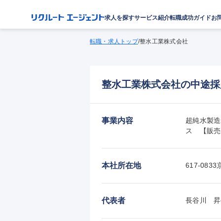
求人を探す
サービス紹介
転職成功ガイド
お
転職・求人トップ
/
整水工業株式会社
整水工業株式会社の中途採
事業内容
超純水製造
ス　【販売
本社所在地
617-08
代表者
長谷川　昇