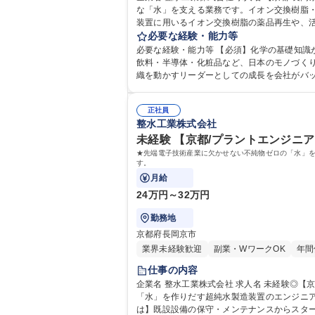
な「水」を支える業務です。イオン交換樹脂・
装置に用いるイオン交換樹脂の薬品再生や、
また、水質分析部門の補助として、サンプル
必要な経験・能力等
必要な経験・能力等 【必須】化学の基礎知識があり
飲料・半導体・化粧品など、日本のモノづくり
織を動かすリーダーとしての成長を会社がバック
格 学歴：大学院 大学 高専 短大 専修学校 
正社員
整水工業株式会社
未経験 【京都/プラントエンジニア
★先端電子技術産業に欠かせない不純物ゼロの「水」を
す。
月給
24万円～32万円
勤務地
京都府長岡京市
業界未経験歓迎
副業・WワークOK
年間
仕事の内容
企業名 整水工業株式会社 求人名 未経験◎【京都/プラントエンジニア】理系卒歓迎！年間休日125/大手取引先多数 仕事の内容 ★先端電子技術産業に欠かせない不純物ゼロの
「水」を作りだす超純水製造装置のエンジニアリ
は】既設設備の保守・メンテナンスからスタ