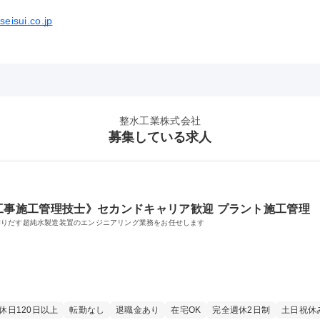
seisui.co.jp
整水工業株式会社
募集している求人
工事施工管理技士》セカンドキャリア歓迎 プラント施工管理
作りだす超純水製造装置のエンジニアリング業務をお任せします
休日120日以上
転勤なし
退職金あり
在宅OK
完全週休2日制
土日祝休