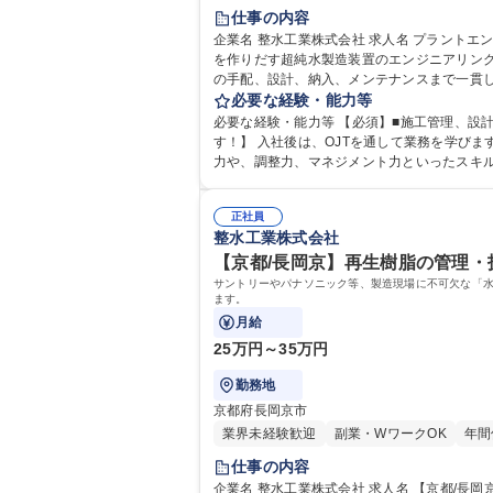
仕事の内容
企業名 整水工業株式会社 求人名 プラントエンジニア《必須:1級管工事施工管理技士》セカンドキャリア歓迎 仕事の内容 先端電子技術産業に欠かせない不純物ゼロの『水』
を作りだす超純水製造装置のエンジニアリング業務をお任せします 【具体的に】既設設備の保守・メンテナンスから
の手配、設計、納入、メンテナンスまで一貫し
水、化粧品の原料として使われる純水精製用の浄化装置 ●各種工場の排水か
必要な経験・能力等
カンドキャリア歓迎
必要な経験・能力等 【必須】■施工管理、設計、メンテナンス
す！】 入社後は、OJTを通して業務を学び
力や、調整力、マネジメント力といったスキル
歴・資格 学歴：大学院 大学 高専 短大 専修
正社員
整水工業株式会社
【京都/長岡京】再生樹脂の管理・
サントリーやパナソニック等、製造現場に不可欠な「
ます。
月給
25万円～35万円
勤務地
京都府長岡京市
業界未経験歓迎
副業・WワークOK
年間
仕事の内容
企業名 整水工業株式会社 求人名 【京都/長岡京】再生樹脂の管理・技術スタッフ/将来の工場管理職候補/年休125 仕事の内容 サントリーやパナソニック等、製造現場に不可欠