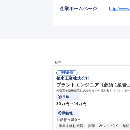
企業ホームページ
http://www.
6件
契約社員
整水工業株式会社
プラントエンジニア《必須:1級管
先端電子技術産業に欠かせない不純物ゼロの『水』を
月給
30万円～44万円
勤務地
京都府長岡京市
業界未経験歓迎
副業・WワークOK
年間