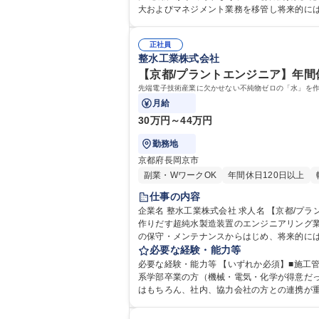
大およびマネジメント業務を移管し将来的には幹部層の一人となっ
格：
正社員
整水工業株式会社
【京都/プラントエンジニア】年間休
先端電子技術産業に欠かせない不純物ゼロの「水」を作
月給
30万円～44万円
勤務地
京都府長岡京市
副業・WワークOK
年間休日120日以上
仕事の内容
企業名 整水工業株式会社 求人名 【京都/プラントエンジニア】年間休日125日/経験を活かせる/高い定着率/ 仕事の内容 先端電子技術産業に欠かせない不純物ゼロの「水」を
作りだす超純水製造装置のエンジニアリング業務をお
の保守・メンテナンスからはじめ、将来的に
う業務は含まない 【自社製品例】 ●電子・
必要な経験・能力等
く浄水装置 他 募集職種 【京都/プラ
必要な経験・能力等 【いずれか必須】■施工
系学部卒業の方（機械・電気・化学が得意だった方） 【異業界、異職種の方でもご経験を活かせます！】 入社後は、OJTを通して業務を学びます
はもちろん、社内、協力会社の方との連携が
た、幹部候補としてこれまでのご経験を活かして働いていきたいという方にはぴったりです
施工管理技士 1級管工事施工管理技士