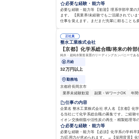
建物の改変を伴う業務は含まない 【自社製品
必要な経験・能力等
取り除く浄水装置 他 募集職種
必要な経験・能力等 【歓迎】理系学部卒業の
ます。 【異業界/未経験でもご活躍されています！】 まずは先輩の現場に同行し道具の種類を覚えることからスタート。徐々に現場に慣れていき先輩に同行しながら少しずつ
仕事を覚えます。まだまだ先輩に頼ることも多いです
院 大学 高専 短大 専修学校 語学力： 資格：
正社員
整水工業株式会社
【京都】化学系総合職/将来の幹部候
純水・超純水製造装置のリーディングカンパニーである
月給
32万円以上
勤務地
京都府長岡京市
業界未経験歓迎
副業・WワークOK
年間
仕事の内容
企業名 整水工業株式会社 求人名 【京都】化学系総合職／将来の幹部候補／純水装置の製造・管理／年休125 仕事の内容 純水・超純水製造装置のリーディングカンパニーであ
る当社にて化学系総合職の募集です。ご経験やご実績に
イオン交換樹脂や活性炭の再生・精製処理等
ーションを行い、技術の多角的な視点を養います。 将来的
必要な経験・能力等
幹部候補／純水装置の製造・管理／年休125
必要な経験・能力等 【必須】化学系の学科卒
力/応用力が求められます。 →【採用背景】化学系のバックボーンをもつ幹部の後任者の採用となります。まずはご経験に応じた業務をお任せし、数年かけて業務の範囲の拡