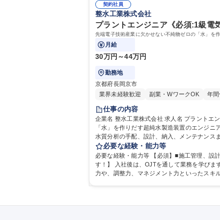
契約社員
整水工業株式会社
プラントエンジニア《必須:1級電
先端電子技術産業に欠かせない不純物ゼロの「水」を
月給
30万円～44万円
勤務地
京都府長岡京市
業界未経験歓迎
副業・WワークOK
年間
仕事の内容
企業名 整水工業株式会社 求人名 プラントエンジニア《必須:1級電気工事施工管理技士》セカンドキャリア歓迎 仕事の内容 先端電子技術産業に欠かせない不純物ゼロの
「水」を作りだす超純水製造装置のエンジニアリング業務をお任せします。 【具体的に】既設設備の保
水質分析の手配、設計、納入、メンテナンスま
置 ●飲料水、化粧品の原料として使われる純水精製用の浄化装置 ●
必要な経験・能力等
理技士》セカンドキャリア歓迎
必要な経験・能力等 【必須】■施工管理、設計、メンテナンス
す！】 入社後は、OJTを通して業務を学び
力や、調整力、マネジメント力といったスキル
歴・資格 学歴：大学院 大学 高専 短大 専修