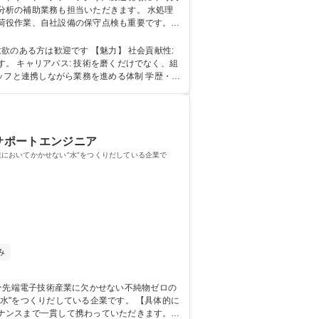
補助業務も担当いただきます。 水処理
荷役作業、自社設備の保守点検も重要です。
らスタートし、将来的には生産計画の立案や工
タッフ/将来の工場管理職候補/年休125
す 【魅力】 社会貢献性:
。 キャリアパス: 技術を磨くだけでなく、組
連携しながら業務を進める体制 学歴・資
/サポートエンジニア
においてかかせない"水"をつくりだしている企業で
み
くりだしている企業です。 【具体的に
ナンスまで一貫して携わっていただきます。※