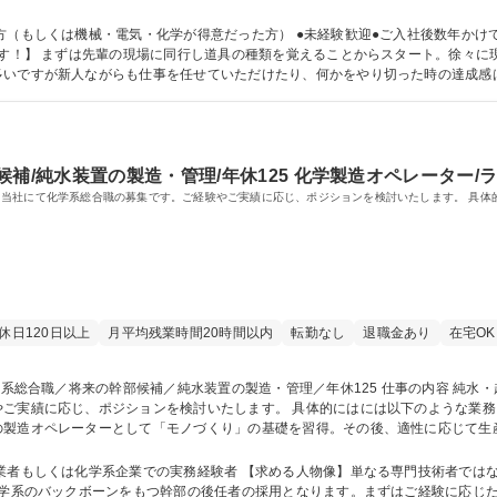
例】 ●電子・半導体業界向け超純水製造装置 ●飲料水、化粧品の原料として使われ
 未経験◎【京都/プラントエンジニア】理系卒歓迎！年間休日125/大手取引先多数
方（もしくは機械・電気・化学が得意だった方） ●未経験歓迎●ご入社後数年かけ
が新人ながらも仕事を任せていただけたり、何かをやり切った時の達成感は非常に大きいです。
補/純水装置の製造・管理/年休125 化学製造オペレーター/
当社にて化学系総合職の募集です。ご経験やご実績に応じ、ポジションを検討いたします。 具体
休日120日以上
月平均残業時間20時間以内
転勤なし
退職金あり
在宅OK
応じ、ポジションを検討いたします。 具体的にはには以下のような業務をお任せします 入社後は
の製造オペレーターとして「モノづくり」の基礎を習得。その後、適性に応じて生
にはグループ全体の管理や運営を担っていただくことを期待しております 募集職種 【京都】化学系総合職／
業者もしくは化学系企業での実務経験者 【求める人物像】単なる専門技術者では