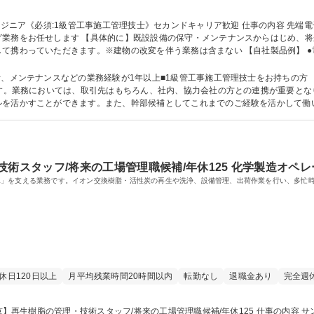
はじめ、将来的には新規案件のヒアリングから水質分析
て携わっていただきます。※建物の改変を伴う業務は含まない 【自社製品例】 ●
ら不純物を取り除く浄水装置 他 募集職種 プラントエンジニア《必須:1級管工事施工管理技士》セ
などの業務経験が1年以上■1級管工事施工管理技士をお持ちの方 【異業界、異職種の方でもご経験を活かせま
ます。業務においては、取引先はもちろん、社内、協力会社の方との連携が重要と
を活かすことができます。また、幹部候補としてこれまでのご経験を活かして働い
学校 語学力： 資格：1級管工事施工管理技士
技術スタッフ/将来の工場管理職候補/年休125 化学製造オペ
水」を支える業務です。イオン交換樹脂・活性炭の再生や洗浄、設備管理、出荷作業を行い、多忙
休日120日以上
月平均残業時間20時間以内
転勤なし
退職金あり
完全週