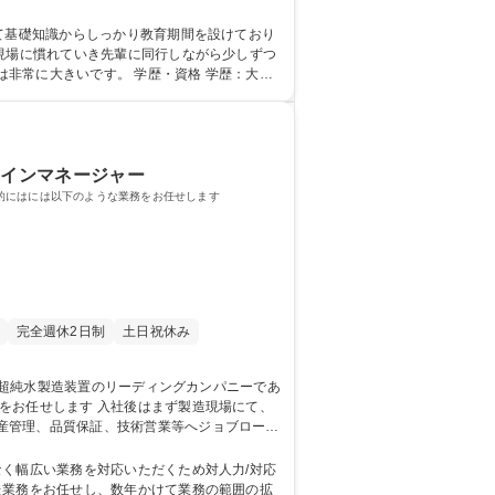
る水の浄化装置 ●各種工場の排水から不純物を
て基礎知識からしっかり教育期間を設けており
 学歴・資格 学歴：大学
ラインマネージャー
的にはには以下のような業務をお任せします
完全週休2日制
土日祝休み
まず製造現場にて、
産管理、品質保証、技術営業等へジョブローテ
将来の
なく幅広い業務を対応いただくため対人力/対応