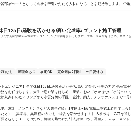
て当社を牽引いただく人材になることを期待致します。 学歴・資格 学歴：大学院 大学 高専 語学力： 資
日125日/経験を活かせる/高い定着率/ プラント施工管理
りだす超純水製造装置のエンジニアリング業務をお任せします。大手上場企業をはじめ、産業にお
転勤なし
退職金あり
在宅OK
完全週休2日制
土日祝休み
任せします。大手上場企業をはじめ、産業においてかかせない"水"をつくりだしている企業で
は新規案件のヒアリングから水質分析の手配、設計、納入、メンテナンスまで一貫
半導体業界向け超純水製造装置 ●飲料水、化粧品の原料として使われる純水精製用の
ントエンジニア】年間休日125日/経験を活かせる/高い定着率/
管理、設計、メンテナンスなどの業務経験が1年以上■1級電気工事施工管理技士も
。業務においては、取引先
重要となります。そのため、前職で培われた対人折衝力や、調整力、マネジメント
。 学歴・資格 学歴：大学院 大学 高専 短大 専修学校 語学力： 資格：1級電気工事