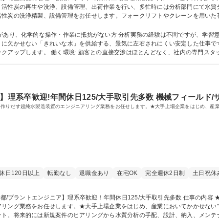
活性炭の再生や洗浄、設備管理、出荷作業を行い、多忙時には分析部門にて水質分析の
活性炭の洗浄精製、設備管理をお任せします。フォークリフトやクレーンを用いた
の前処理や手分析などの化学分析サポートにも携わっていただきます。現場実務か
程管理を担う「管理職候補」としての成長を期待しています。 募集職種 【京都/長岡京】再生樹脂の管理・技術ス
、化学的な操作・作業に抵抗がない方 分析実務の経験は不問ですが、学習意欲のある方は歓迎で
に欠かせない「きれいな水」を供給する、景気に左右されにくい安定した仕事です
アップします。 働く環境: 顧客との直接交渉はほとんどなく、社内の専門スタッフと
語学力： 資格：フォークリフト運転者
】理系卒歓迎!年間休日125/大手取引先多数 機械フィールド
作りだす超純水製造装置のエンジニアリング業務をお任せします。★大手上場企業をはじめ、産業
休日120日以上
転勤なし
退職金あり
在宅OK
完全週休2日制
土日祝休
ング業務をお任せします。★大手上場企業をはじめ、産業においてかかせない"水"をつ
ート。将来的には新規案件のヒアリングから水質分析の手配、設計、納入、メンテ