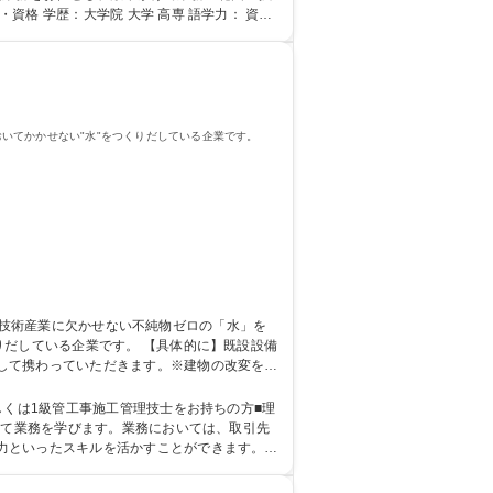
いてかかせない"水"をつくりだしている企業です。
す。 【具体的に】既設設備
して携わっていただきます。※建物の改変を伴
浄化装置 ●各種工場の排水から不純物を取り除
しくは1級管工事施工管理技士をお持ちの方■理
力といったスキルを活かすことができます。ま