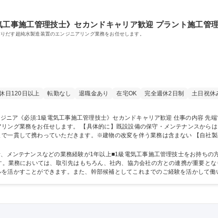
気工事施工管理技士》セカンドキャリア歓迎 プラント施工管
作りだす超純水製造装置のエンジニアリング業務をお任せします。
休日120日以上
転勤なし
退職金あり
在宅OK
完全週休2日制
土日祝休
守・メンテナンスからはじめ、将来的には新規案件のヒアリングから
で一貫して携わっていただきます。※建物の改変を伴う業務は含まない 【自社製
各種工場の排水から不純物を取り除く浄水装置 他 募集職種 プラントエンジニア《必須:1級電気工事施工管
などの業務経験が1年以上■1級電気工事施工管理技士をお持ちの方 【異業界、異職種の方でもご経験を活かせ
ます。業務においては、取引先はもちろん、社内、協力会社の方との連携が重要と
を活かすことができます。また、幹部候補としてこれまでのご経験を活かして働い
学校 語学力： 資格：1級電気工事施工管理技士